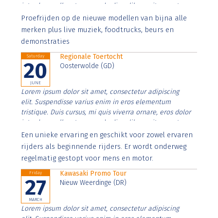
interdum nulla, ut commodo diam libero vitae erat.
Aenean faucibus nibh et justo cursus id rutrum lorem
Proefrijden op de nieuwe modellen van bijna alle
imperdiet. Nunc ut sem vitae risus tristique posuere.
merken plus live muziek, foodtrucks, beurs en
demonstraties
Regionale Toertocht
Saturday
20
Oosterwolde (GD)
JUNE
Lorem ipsum dolor sit amet, consectetur adipiscing
elit. Suspendisse varius enim in eros elementum
tristique. Duis cursus, mi quis viverra ornare, eros dolor
interdum nulla, ut commodo diam libero vitae erat.
Aenean faucibus nibh et justo cursus id rutrum lorem
Een unieke ervaring en geschikt voor zowel ervaren
imperdiet. Nunc ut sem vitae risus tristique posuere.
rijders als beginnende rijders. Er wordt onderweg
regelmatig gestopt voor mens en motor.
Kawasaki Promo Tour
Friday
27
Nieuw Weerdinge (DR)
MARCH
Lorem ipsum dolor sit amet, consectetur adipiscing