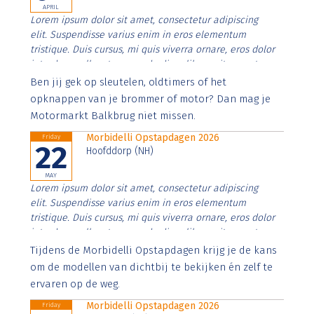
APRIL
Lorem ipsum dolor sit amet, consectetur adipiscing
elit. Suspendisse varius enim in eros elementum
tristique. Duis cursus, mi quis viverra ornare, eros dolor
interdum nulla, ut commodo diam libero vitae erat.
Aenean faucibus nibh et justo cursus id rutrum lorem
Ben jij gek op sleutelen, oldtimers of het
imperdiet. Nunc ut sem vitae risus tristique posuere.
opknappen van je brommer of motor? Dan mag je
Motormarkt Balkbrug niet missen.
Morbidelli Opstapdagen 2026
Friday
22
Hoofddorp (NH)
MAY
Lorem ipsum dolor sit amet, consectetur adipiscing
elit. Suspendisse varius enim in eros elementum
tristique. Duis cursus, mi quis viverra ornare, eros dolor
interdum nulla, ut commodo diam libero vitae erat.
Aenean faucibus nibh et justo cursus id rutrum lorem
Tijdens de Morbidelli Opstapdagen krijg je de kans
imperdiet. Nunc ut sem vitae risus tristique posuere.
om de modellen van dichtbij te bekijken én zelf te
ervaren op de weg.
Morbidelli Opstapdagen 2026
Friday