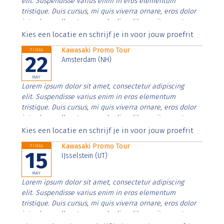
elit. Suspendisse varius enim in eros elementum
tristique. Duis cursus, mi quis viverra ornare, eros dolor
interdum nulla, ut commodo diam libero vitae erat.
Aenean faucibus nibh et justo cursus id rutrum lorem
Kies een locatie en schrijf je in voor jouw proefrit
imperdiet. Nunc ut sem vitae risus tristique posuere.
Kawasaki Promo Tour
Friday
22
Amsterdam (NH)
MAY
Lorem ipsum dolor sit amet, consectetur adipiscing
elit. Suspendisse varius enim in eros elementum
tristique. Duis cursus, mi quis viverra ornare, eros dolor
interdum nulla, ut commodo diam libero vitae erat.
Aenean faucibus nibh et justo cursus id rutrum lorem
Kies een locatie en schrijf je in voor jouw proefrit
imperdiet. Nunc ut sem vitae risus tristique posuere.
Kawasaki Promo Tour
Friday
15
IJsselstein (UT)
MAY
Lorem ipsum dolor sit amet, consectetur adipiscing
elit. Suspendisse varius enim in eros elementum
tristique. Duis cursus, mi quis viverra ornare, eros dolor
interdum nulla, ut commodo diam libero vitae erat.