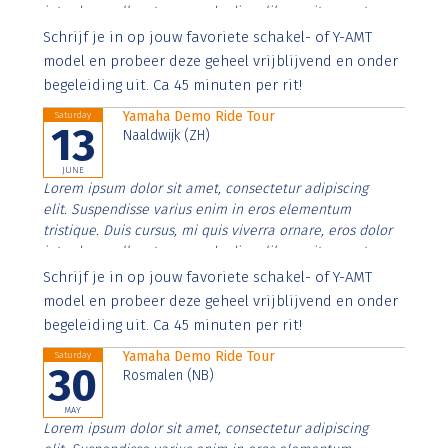
interdum nulla, ut commodo diam libero vitae erat.
Aenean faucibus nibh et justo cursus id rutrum lorem
Schrijf je in op jouw favoriete schakel- of Y-AMT
imperdiet. Nunc ut sem vitae risus tristique posuere.
model en probeer deze geheel vrijblijvend en onder
begeleiding uit. Ca 45 minuten per rit!
Yamaha Demo Ride Tour
Saturday
13
Naaldwijk (ZH)
JUNE
Lorem ipsum dolor sit amet, consectetur adipiscing
elit. Suspendisse varius enim in eros elementum
tristique. Duis cursus, mi quis viverra ornare, eros dolor
interdum nulla, ut commodo diam libero vitae erat.
Aenean faucibus nibh et justo cursus id rutrum lorem
Schrijf je in op jouw favoriete schakel- of Y-AMT
imperdiet. Nunc ut sem vitae risus tristique posuere.
model en probeer deze geheel vrijblijvend en onder
begeleiding uit. Ca 45 minuten per rit!
Yamaha Demo Ride Tour
Saturday
30
Rosmalen (NB)
MAY
Lorem ipsum dolor sit amet, consectetur adipiscing