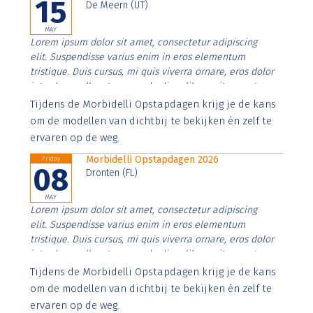
15
De Meern (UT)
MAY
Lorem ipsum dolor sit amet, consectetur adipiscing
elit. Suspendisse varius enim in eros elementum
tristique. Duis cursus, mi quis viverra ornare, eros dolor
interdum nulla, ut commodo diam libero vitae erat.
Aenean faucibus nibh et justo cursus id rutrum lorem
Tijdens de Morbidelli Opstapdagen krijg je de kans
imperdiet. Nunc ut sem vitae risus tristique posuere.
om de modellen van dichtbij te bekijken én zelf te
ervaren op de weg.
Morbidelli Opstapdagen 2026
Friday
08
Dronten (FL)
MAY
Lorem ipsum dolor sit amet, consectetur adipiscing
elit. Suspendisse varius enim in eros elementum
tristique. Duis cursus, mi quis viverra ornare, eros dolor
interdum nulla, ut commodo diam libero vitae erat.
Aenean faucibus nibh et justo cursus id rutrum lorem
Tijdens de Morbidelli Opstapdagen krijg je de kans
imperdiet. Nunc ut sem vitae risus tristique posuere.
om de modellen van dichtbij te bekijken én zelf te
ervaren op de weg.