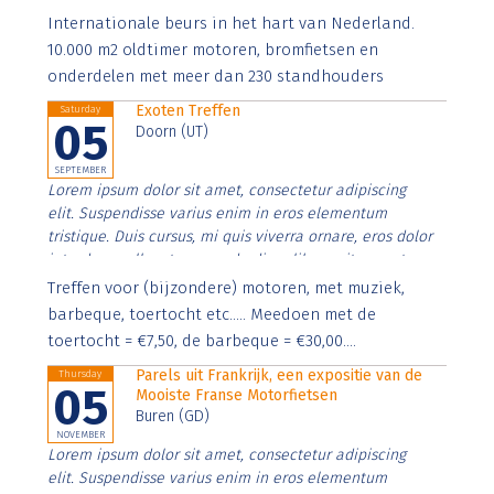
Aenean faucibus nibh et justo cursus id rutrum lorem
Internationale beurs in het hart van Nederland.
imperdiet. Nunc ut sem vitae risus tristique posuere.
10.000 m2 oldtimer motoren, bromfietsen en
onderdelen met meer dan 230 standhouders
Exoten Treffen
Saturday
05
Doorn (UT)
SEPTEMBER
Lorem ipsum dolor sit amet, consectetur adipiscing
elit. Suspendisse varius enim in eros elementum
tristique. Duis cursus, mi quis viverra ornare, eros dolor
interdum nulla, ut commodo diam libero vitae erat.
Aenean faucibus nibh et justo cursus id rutrum lorem
Treffen voor (bijzondere) motoren, met muziek,
imperdiet. Nunc ut sem vitae risus tristique posuere.
barbeque, toertocht etc..... Meedoen met de
toertocht = €7,50, de barbeque = €30,00....
Parels uit Frankrijk, een expositie van de
Thursday
05
Mooiste Franse Motorfietsen
Buren (GD)
NOVEMBER
Lorem ipsum dolor sit amet, consectetur adipiscing
elit. Suspendisse varius enim in eros elementum