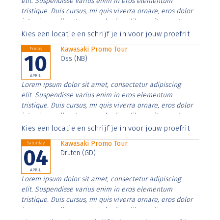
elit. Suspendisse varius enim in eros elementum
tristique. Duis cursus, mi quis viverra ornare, eros dolor
interdum nulla, ut commodo diam libero vitae erat.
Aenean faucibus nibh et justo cursus id rutrum lorem
Kies een locatie en schrijf je in voor jouw proefrit
imperdiet. Nunc ut sem vitae risus tristique posuere.
Kawasaki Promo Tour
Friday
10
Oss (NB)
APRIL
Lorem ipsum dolor sit amet, consectetur adipiscing
elit. Suspendisse varius enim in eros elementum
tristique. Duis cursus, mi quis viverra ornare, eros dolor
interdum nulla, ut commodo diam libero vitae erat.
Aenean faucibus nibh et justo cursus id rutrum lorem
Kies een locatie en schrijf je in voor jouw proefrit
imperdiet. Nunc ut sem vitae risus tristique posuere.
Kawasaki Promo Tour
Saturday
04
Druten (GD)
APRIL
Lorem ipsum dolor sit amet, consectetur adipiscing
elit. Suspendisse varius enim in eros elementum
tristique. Duis cursus, mi quis viverra ornare, eros dolor
interdum nulla, ut commodo diam libero vitae erat.