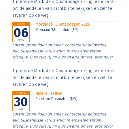
Aenean faucibus nibh et justo cursus id rutrum lorem
Tijdens de Morbidelli Opstapdagen krijg je de kans
imperdiet. Nunc ut sem vitae risus tristique posuere.
om de modellen van dichtbij te bekijken én zelf te
ervaren op de weg
Morbidelli Opstapdagen 2026
Monday
06
Menaam/Menaldum (FR)
APRIL
Lorem ipsum dolor sit amet, consectetur adipiscing
elit. Suspendisse varius enim in eros elementum
tristique. Duis cursus, mi quis viverra ornare, eros dolor
interdum nulla, ut commodo diam libero vitae erat.
Aenean faucibus nibh et justo cursus id rutrum lorem
Tijdens de Morbidelli Opstapdagen krijg je de kans
imperdiet. Nunc ut sem vitae risus tristique posuere.
om de modellen van dichtbij te bekijken én zelf te
ervaren op de weg.
Riders Festival
Saturday
30
Autotron Rosmalen (NB)
MAY
Lorem ipsum dolor sit amet, consectetur adipiscing
elit. Suspendisse varius enim in eros elementum
tristique. Duis cursus, mi quis viverra ornare, eros dolor