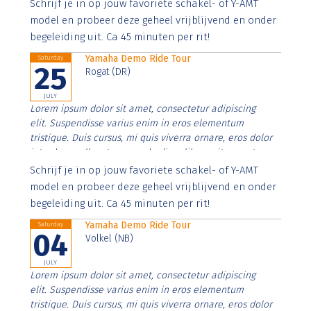
Aenean faucibus nibh et justo cursus id rutrum lorem
Schrijf je in op jouw favoriete schakel- of Y-AMT
imperdiet. Nunc ut sem vitae risus tristique posuere.
model en probeer deze geheel vrijblijvend en onder
begeleiding uit. Ca 45 minuten per rit!
Yamaha Demo Ride Tour
Saturday
25
Rogat (DR)
JULY
Lorem ipsum dolor sit amet, consectetur adipiscing
elit. Suspendisse varius enim in eros elementum
tristique. Duis cursus, mi quis viverra ornare, eros dolor
interdum nulla, ut commodo diam libero vitae erat.
Aenean faucibus nibh et justo cursus id rutrum lorem
Schrijf je in op jouw favoriete schakel- of Y-AMT
imperdiet. Nunc ut sem vitae risus tristique posuere.
model en probeer deze geheel vrijblijvend en onder
begeleiding uit. Ca 45 minuten per rit!
Yamaha Demo Ride Tour
Saturday
04
Volkel (NB)
JULY
Lorem ipsum dolor sit amet, consectetur adipiscing
elit. Suspendisse varius enim in eros elementum
tristique. Duis cursus, mi quis viverra ornare, eros dolor