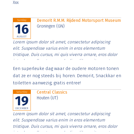
Xxx
Demorit R.M.M. Rijdend Motorsport Museum
Sunday
16
Groningen (GN)
AUGUST
Lorem ipsum dolor sit amet, consectetur adipiscing
elit. Suspendisse varius enim in eros elementum
tristique. Duis cursus, mi quis viverra ornare, eros dolor
interdum nulla, ut commodo diam libero vitae erat.
Aenean faucibus nibh et justo cursus id rutrum lorem
Een superleuke dag waar de oudere motoren tonen
imperdiet. Nunc ut sem vitae risus tristique posuere.
dat ze er nog steeds bij horen. Demorit, Snackkar en
toiletten aanwezig, gratis entree!
Central Classics
Saturday
19
Houten (UT)
DECEMBER
Lorem ipsum dolor sit amet, consectetur adipiscing
elit. Suspendisse varius enim in eros elementum
tristique. Duis cursus, mi quis viverra ornare, eros dolor
interdum nulla, ut commodo diam libero vitae erat.