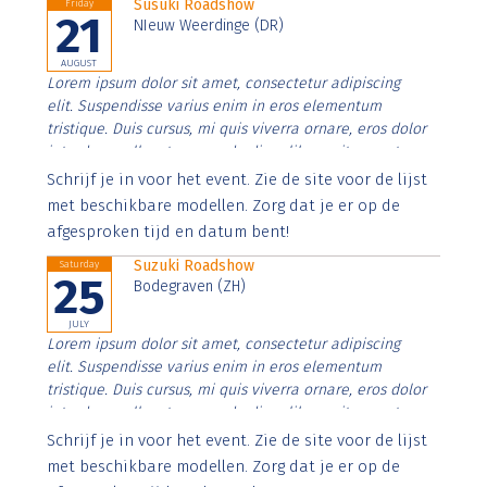
Susuki Roadshow
Friday
21
NIeuw Weerdinge (DR)
AUGUST
Lorem ipsum dolor sit amet, consectetur adipiscing
elit. Suspendisse varius enim in eros elementum
tristique. Duis cursus, mi quis viverra ornare, eros dolor
interdum nulla, ut commodo diam libero vitae erat.
Aenean faucibus nibh et justo cursus id rutrum lorem
Schrijf je in voor het event. Zie de site voor de lijst
imperdiet. Nunc ut sem vitae risus tristique posuere.
met beschikbare modellen. Zorg dat je er op de
afgesproken tijd en datum bent!
Suzuki Roadshow
Saturday
25
Bodegraven (ZH)
JULY
Lorem ipsum dolor sit amet, consectetur adipiscing
elit. Suspendisse varius enim in eros elementum
tristique. Duis cursus, mi quis viverra ornare, eros dolor
interdum nulla, ut commodo diam libero vitae erat.
Aenean faucibus nibh et justo cursus id rutrum lorem
Schrijf je in voor het event. Zie de site voor de lijst
imperdiet. Nunc ut sem vitae risus tristique posuere.
met beschikbare modellen. Zorg dat je er op de