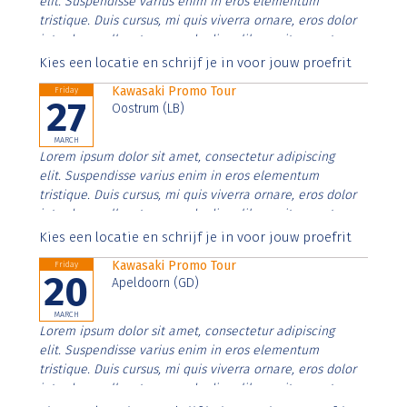
elit. Suspendisse varius enim in eros elementum
tristique. Duis cursus, mi quis viverra ornare, eros dolor
interdum nulla, ut commodo diam libero vitae erat.
Aenean faucibus nibh et justo cursus id rutrum lorem
Kies een locatie en schrijf je in voor jouw proefrit
imperdiet. Nunc ut sem vitae risus tristique posuere.
Kawasaki Promo Tour
Friday
27
Oostrum (LB)
MARCH
Lorem ipsum dolor sit amet, consectetur adipiscing
elit. Suspendisse varius enim in eros elementum
tristique. Duis cursus, mi quis viverra ornare, eros dolor
interdum nulla, ut commodo diam libero vitae erat.
Aenean faucibus nibh et justo cursus id rutrum lorem
Kies een locatie en schrijf je in voor jouw proefrit
imperdiet. Nunc ut sem vitae risus tristique posuere.
Kawasaki Promo Tour
Friday
20
Apeldoorn (GD)
MARCH
Lorem ipsum dolor sit amet, consectetur adipiscing
elit. Suspendisse varius enim in eros elementum
tristique. Duis cursus, mi quis viverra ornare, eros dolor
interdum nulla, ut commodo diam libero vitae erat.