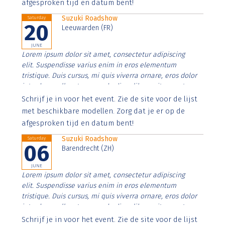
afgesproken tijd en datum bent!
Suzuki Roadshow
Saturday
20
Leeuwarden (FR)
JUNE
Lorem ipsum dolor sit amet, consectetur adipiscing
elit. Suspendisse varius enim in eros elementum
tristique. Duis cursus, mi quis viverra ornare, eros dolor
interdum nulla, ut commodo diam libero vitae erat.
Aenean faucibus nibh et justo cursus id rutrum lorem
Schrijf je in voor het event. Zie de site voor de lijst
imperdiet. Nunc ut sem vitae risus tristique posuere.
met beschikbare modellen. Zorg dat je er op de
afgesproken tijd en datum bent!
Suzuki Roadshow
Saturday
06
Barendrecht (ZH)
JUNE
Lorem ipsum dolor sit amet, consectetur adipiscing
elit. Suspendisse varius enim in eros elementum
tristique. Duis cursus, mi quis viverra ornare, eros dolor
interdum nulla, ut commodo diam libero vitae erat.
Aenean faucibus nibh et justo cursus id rutrum lorem
Schrijf je in voor het event. Zie de site voor de lijst