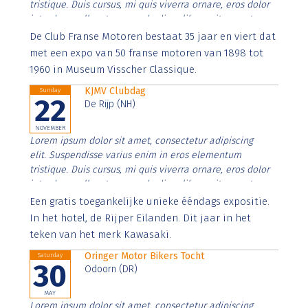
tristique. Duis cursus, mi quis viverra ornare, eros dolor
interdum nulla, ut commodo diam libero vitae erat.
Aenean faucibus nibh et justo cursus id rutrum lorem
De Club Franse Motoren bestaat 35 jaar en viert dat
imperdiet. Nunc ut sem vitae risus tristique posuere.
met een expo van 50 franse motoren van 1898 tot
1960 in Museum Visscher Classique.
KJMV Clubdag
Sunday
22
De Rijp (NH)
NOVEMBER
Lorem ipsum dolor sit amet, consectetur adipiscing
elit. Suspendisse varius enim in eros elementum
tristique. Duis cursus, mi quis viverra ornare, eros dolor
interdum nulla, ut commodo diam libero vitae erat.
Aenean faucibus nibh et justo cursus id rutrum lorem
Een gratis toegankelijke unieke ééndags expositie.
imperdiet. Nunc ut sem vitae risus tristique posuere.
In het hotel, de Rijper Eilanden. Dit jaar in het
teken van het merk Kawasaki.
Oringer Motor Bikers Tocht
Saturday
30
Odoorn (DR)
MAY
Lorem ipsum dolor sit amet, consectetur adipiscing