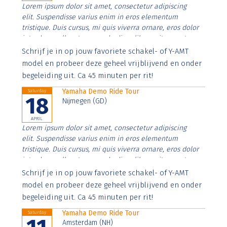
Lorem ipsum dolor sit amet, consectetur adipiscing
elit. Suspendisse varius enim in eros elementum
tristique. Duis cursus, mi quis viverra ornare, eros dolor
interdum nulla, ut commodo diam libero vitae erat.
Aenean faucibus nibh et justo cursus id rutrum lorem
Schrijf je in op jouw favoriete schakel- of Y-AMT
imperdiet. Nunc ut sem vitae risus tristique posuere.
model en probeer deze geheel vrijblijvend en onder
begeleiding uit. Ca 45 minuten per rit!
Yamaha Demo Ride Tour
Saturday
18
Nijmegen (GD)
APRIL
Lorem ipsum dolor sit amet, consectetur adipiscing
elit. Suspendisse varius enim in eros elementum
tristique. Duis cursus, mi quis viverra ornare, eros dolor
interdum nulla, ut commodo diam libero vitae erat.
Aenean faucibus nibh et justo cursus id rutrum lorem
Schrijf je in op jouw favoriete schakel- of Y-AMT
imperdiet. Nunc ut sem vitae risus tristique posuere.
model en probeer deze geheel vrijblijvend en onder
begeleiding uit. Ca 45 minuten per rit!
Yamaha Demo Ride Tour
Saturday
Amsterdam (NH)