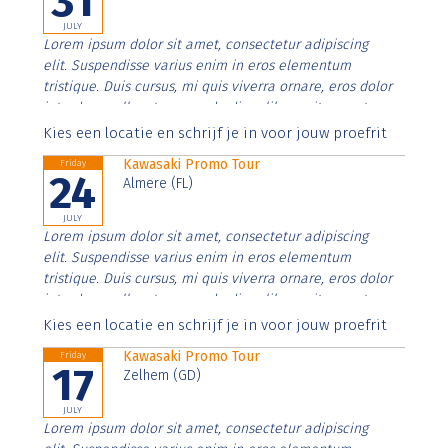
31
JULY
Lorem ipsum dolor sit amet, consectetur adipiscing
elit. Suspendisse varius enim in eros elementum
tristique. Duis cursus, mi quis viverra ornare, eros dolor
interdum nulla, ut commodo diam libero vitae erat.
Aenean faucibus nibh et justo cursus id rutrum lorem
Kies een locatie en schrijf je in voor jouw proefrit
imperdiet. Nunc ut sem vitae risus tristique posuere.
Kawasaki Promo Tour
Friday
24
Almere (FL)
JULY
Lorem ipsum dolor sit amet, consectetur adipiscing
elit. Suspendisse varius enim in eros elementum
tristique. Duis cursus, mi quis viverra ornare, eros dolor
interdum nulla, ut commodo diam libero vitae erat.
Aenean faucibus nibh et justo cursus id rutrum lorem
Kies een locatie en schrijf je in voor jouw proefrit
imperdiet. Nunc ut sem vitae risus tristique posuere.
Kawasaki Promo Tour
Friday
17
Zelhem (GD)
JULY
Lorem ipsum dolor sit amet, consectetur adipiscing