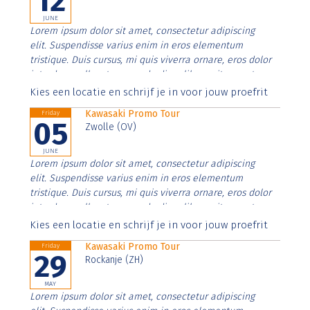
12
JUNE
Lorem ipsum dolor sit amet, consectetur adipiscing
elit. Suspendisse varius enim in eros elementum
tristique. Duis cursus, mi quis viverra ornare, eros dolor
interdum nulla, ut commodo diam libero vitae erat.
Aenean faucibus nibh et justo cursus id rutrum lorem
Kies een locatie en schrijf je in voor jouw proefrit
imperdiet. Nunc ut sem vitae risus tristique posuere.
Kawasaki Promo Tour
Friday
05
Zwolle (OV)
JUNE
Lorem ipsum dolor sit amet, consectetur adipiscing
elit. Suspendisse varius enim in eros elementum
tristique. Duis cursus, mi quis viverra ornare, eros dolor
interdum nulla, ut commodo diam libero vitae erat.
Aenean faucibus nibh et justo cursus id rutrum lorem
Kies een locatie en schrijf je in voor jouw proefrit
imperdiet. Nunc ut sem vitae risus tristique posuere.
Kawasaki Promo Tour
Friday
29
Rockanje (ZH)
MAY
Lorem ipsum dolor sit amet, consectetur adipiscing