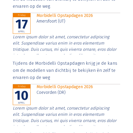
ervaren op de weg.
Morbidelli Opstapdagen 2026
Friday
17
Amersfoort (UT)
APRIL
Lorem ipsum dolor sit amet, consectetur adipiscing
elit. Suspendisse varius enim in eros elementum
tristique. Duis cursus, mi quis viverra ornare, eros dolor
interdum nulla, ut commodo diam libero vitae erat.
Aenean faucibus nibh et justo cursus id rutrum lorem
Tijdens de Morbidelli Opstapdagen krijg je de kans
imperdiet. Nunc ut sem vitae risus tristique posuere.
om de modellen van dichtbij te bekijken én zelf te
ervaren op de weg
Morbidelli Opstapdagen 2026
Friday
10
Coevorden (DR)
APRIL
Lorem ipsum dolor sit amet, consectetur adipiscing
elit. Suspendisse varius enim in eros elementum
tristique. Duis cursus, mi quis viverra ornare, eros dolor
interdum nulla, ut commodo diam libero vitae erat.