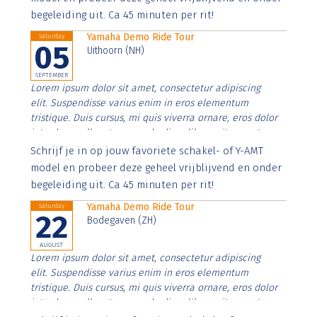
begeleiding uit. Ca 45 minuten per rit!
Yamaha Demo Ride Tour
Saturday
05
Uithoorn (NH)
SEPTEMBER
Lorem ipsum dolor sit amet, consectetur adipiscing
elit. Suspendisse varius enim in eros elementum
tristique. Duis cursus, mi quis viverra ornare, eros dolor
interdum nulla, ut commodo diam libero vitae erat.
Aenean faucibus nibh et justo cursus id rutrum lorem
Schrijf je in op jouw favoriete schakel- of Y-AMT
imperdiet. Nunc ut sem vitae risus tristique posuere.
model en probeer deze geheel vrijblijvend en onder
begeleiding uit. Ca 45 minuten per rit!
Yamaha Demo Ride Tour
Saturday
22
Bodegaven (ZH)
AUGUST
Lorem ipsum dolor sit amet, consectetur adipiscing
elit. Suspendisse varius enim in eros elementum
tristique. Duis cursus, mi quis viverra ornare, eros dolor
interdum nulla, ut commodo diam libero vitae erat.