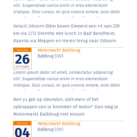
elit. Suspendisse varius enim in eros elementum
tristique. Duis cursus, mi quis viverra ornare, eros dolor
interdum nulla, ut commodo diam libero vitae erat.
Aenean faucibus nibh et justo cursus id rutrum lorem
Vanuit Odoorn (8km boven Emmen) een rit van 239
imperdiet. Nunc ut sem vitae risus tristique posuere.
km via Z/O Drenthe met lunch in Bad Bendheim,
daarna via Meppen en Haren terug naar Odoorn.
Motormarkt Balkbrug
Saturday
26
Balkbrug (OV)
SEPTEMBER
Lorem ipsum dolor sit amet, consectetur adipiscing
elit. Suspendisse varius enim in eros elementum
tristique. Duis cursus, mi quis viverra ornare, eros dolor
interdum nulla, ut commodo diam libero vitae erat.
Aenean faucibus nibh et justo cursus id rutrum lorem
Ben jij gek op sleutelen, oldtimers of het
imperdiet. Nunc ut sem vitae risus tristique posuere.
opknappen van je brommer of motor? Dan mag je
Motormarkt Balkbrug niet missen.
Motormarkt Balkbrug
Saturday
04
Balkbrug (OV)