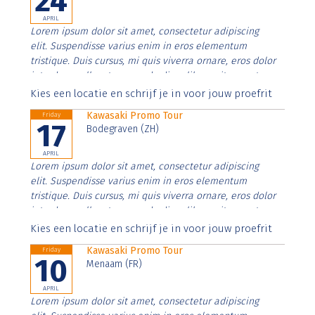
24
APRIL
Lorem ipsum dolor sit amet, consectetur adipiscing
elit. Suspendisse varius enim in eros elementum
tristique. Duis cursus, mi quis viverra ornare, eros dolor
interdum nulla, ut commodo diam libero vitae erat.
Aenean faucibus nibh et justo cursus id rutrum lorem
Kies een locatie en schrijf je in voor jouw proefrit
imperdiet. Nunc ut sem vitae risus tristique posuere.
Kawasaki Promo Tour
Friday
17
Bodegraven (ZH)
APRIL
Lorem ipsum dolor sit amet, consectetur adipiscing
elit. Suspendisse varius enim in eros elementum
tristique. Duis cursus, mi quis viverra ornare, eros dolor
interdum nulla, ut commodo diam libero vitae erat.
Aenean faucibus nibh et justo cursus id rutrum lorem
Kies een locatie en schrijf je in voor jouw proefrit
imperdiet. Nunc ut sem vitae risus tristique posuere.
Kawasaki Promo Tour
Friday
10
Menaam (FR)
APRIL
Lorem ipsum dolor sit amet, consectetur adipiscing