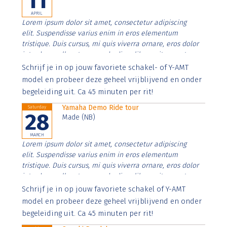
11
APRIL
Lorem ipsum dolor sit amet, consectetur adipiscing
elit. Suspendisse varius enim in eros elementum
tristique. Duis cursus, mi quis viverra ornare, eros dolor
interdum nulla, ut commodo diam libero vitae erat.
Aenean faucibus nibh et justo cursus id rutrum lorem
Schrijf je in op jouw favoriete schakel- of Y-AMT
imperdiet. Nunc ut sem vitae risus tristique posuere.
model en probeer deze geheel vrijblijvend en onder
begeleiding uit. Ca 45 minuten per rit!
Yamaha Demo Ride tour
Saturday
28
Made (NB)
MARCH
Lorem ipsum dolor sit amet, consectetur adipiscing
elit. Suspendisse varius enim in eros elementum
tristique. Duis cursus, mi quis viverra ornare, eros dolor
interdum nulla, ut commodo diam libero vitae erat.
Aenean faucibus nibh et justo cursus id rutrum lorem
Schrijf je in op jouw favoriete schakel of Y-AMT
imperdiet. Nunc ut sem vitae risus tristique posuere.
model en probeer deze geheel vrijblijvend en onder
begeleiding uit. Ca 45 minuten per rit!