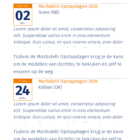
Morbidelli Opstapdagen 2026
Saturday
02
Grave (NB)
MAY
Lorem ipsum dolor sit amet, consectetur adipiscing
elit. Suspendisse varius enim in eros elementum
tristique. Duis cursus, mi quis viverra ornare, eros dolor
interdum nulla, ut commodo diam libero vitae erat.
Aenean faucibus nibh et justo cursus id rutrum lorem
Tijdens de Morbidelli Opstapdagen krijg je de kans
imperdiet. Nunc ut sem vitae risus tristique posuere.
om de modellen van dichtbij te bekijken én zelf te
ervaren op de weg.
Morbidelli Opstapdagen 2026
Friday
24
Kolham (GR)
APRIL
Lorem ipsum dolor sit amet, consectetur adipiscing
elit. Suspendisse varius enim in eros elementum
tristique. Duis cursus, mi quis viverra ornare, eros dolor
interdum nulla, ut commodo diam libero vitae erat.
Aenean faucibus nibh et justo cursus id rutrum lorem
Tijdens de Morbidelli Opstapdagen krijg je de kans
imperdiet. Nunc ut sem vitae risus tristique posuere.
om de modellen van dichtbij te bekijken én zelf te