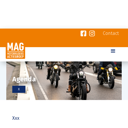
Contact
Agenda
X
Xxx