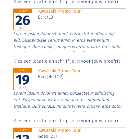
Aenean faucibus nibh et justo cursus id rutrum lorem
Kies een locatie en schrijf je in voor jouw proefrit
imperdiet. Nunc ut sem vitae risus tristique posuere.
Kawasaki Promo Tour
Friday
26
Echt (LB)
JUNE
Lorem ipsum dolor sit amet, consectetur adipiscing
elit. Suspendisse varius enim in eros elementum
tristique. Duis cursus, mi quis viverra ornare, eros dolor
interdum nulla, ut commodo diam libero vitae erat.
Aenean faucibus nibh et justo cursus id rutrum lorem
Kies een locatie en schrijf je in voor jouw proefrit
imperdiet. Nunc ut sem vitae risus tristique posuere.
Kawasaki Promo Tour
Friday
19
Hengelo (OV)
JUNE
Lorem ipsum dolor sit amet, consectetur adipiscing
elit. Suspendisse varius enim in eros elementum
tristique. Duis cursus, mi quis viverra ornare, eros dolor
interdum nulla, ut commodo diam libero vitae erat.
Aenean faucibus nibh et justo cursus id rutrum lorem
Kies een locatie en schrijf je in voor jouw proefrit
imperdiet. Nunc ut sem vitae risus tristique posuere.
Kawasaki Promo Tour
Friday
Goes (ZL)