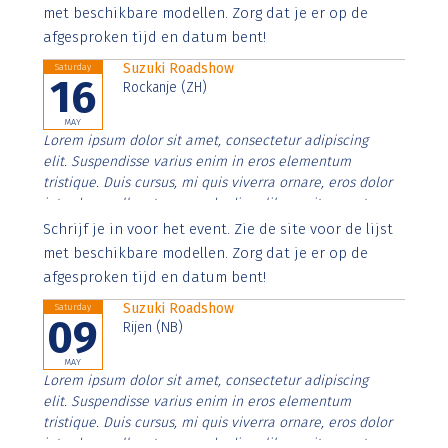
imperdiet. Nunc ut sem vitae risus tristique posuere.
met beschikbare modellen. Zorg dat je er op de
afgesproken tijd en datum bent!
Suzuki Roadshow
Saturday
16
Rockanje (ZH)
MAY
Lorem ipsum dolor sit amet, consectetur adipiscing
elit. Suspendisse varius enim in eros elementum
tristique. Duis cursus, mi quis viverra ornare, eros dolor
interdum nulla, ut commodo diam libero vitae erat.
Aenean faucibus nibh et justo cursus id rutrum lorem
Schrijf je in voor het event. Zie de site voor de lijst
imperdiet. Nunc ut sem vitae risus tristique posuere.
met beschikbare modellen. Zorg dat je er op de
afgesproken tijd en datum bent!
Suzuki Roadshow
Saturday
09
Rijen (NB)
MAY
Lorem ipsum dolor sit amet, consectetur adipiscing
elit. Suspendisse varius enim in eros elementum
tristique. Duis cursus, mi quis viverra ornare, eros dolor
interdum nulla, ut commodo diam libero vitae erat.