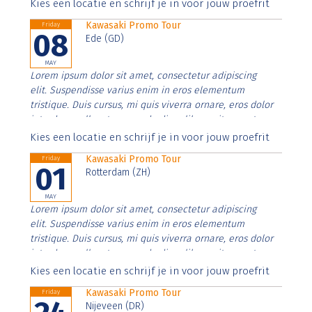
Aenean faucibus nibh et justo cursus id rutrum lorem
Kies een locatie en schrijf je in voor jouw proefrit
imperdiet. Nunc ut sem vitae risus tristique posuere.
Kawasaki Promo Tour
Friday
08
Ede (GD)
MAY
Lorem ipsum dolor sit amet, consectetur adipiscing
elit. Suspendisse varius enim in eros elementum
tristique. Duis cursus, mi quis viverra ornare, eros dolor
interdum nulla, ut commodo diam libero vitae erat.
Aenean faucibus nibh et justo cursus id rutrum lorem
Kies een locatie en schrijf je in voor jouw proefrit
imperdiet. Nunc ut sem vitae risus tristique posuere.
Kawasaki Promo Tour
Friday
01
Rotterdam (ZH)
MAY
Lorem ipsum dolor sit amet, consectetur adipiscing
elit. Suspendisse varius enim in eros elementum
tristique. Duis cursus, mi quis viverra ornare, eros dolor
interdum nulla, ut commodo diam libero vitae erat.
Aenean faucibus nibh et justo cursus id rutrum lorem
Kies een locatie en schrijf je in voor jouw proefrit
imperdiet. Nunc ut sem vitae risus tristique posuere.
Kawasaki Promo Tour
Friday
Nijeveen (DR)