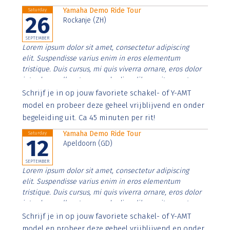
Yamaha Demo Ride Tour
Saturday
26
Rockanje (ZH)
SEPTEMBER
Lorem ipsum dolor sit amet, consectetur adipiscing
elit. Suspendisse varius enim in eros elementum
tristique. Duis cursus, mi quis viverra ornare, eros dolor
interdum nulla, ut commodo diam libero vitae erat.
Aenean faucibus nibh et justo cursus id rutrum lorem
Schrijf je in op jouw favoriete schakel- of Y-AMT
imperdiet. Nunc ut sem vitae risus tristique posuere.
model en probeer deze geheel vrijblijvend en onder
begeleiding uit. Ca 45 minuten per rit!
Yamaha Demo Ride Tour
Saturday
12
Apeldoorn (GD)
SEPTEMBER
Lorem ipsum dolor sit amet, consectetur adipiscing
elit. Suspendisse varius enim in eros elementum
tristique. Duis cursus, mi quis viverra ornare, eros dolor
interdum nulla, ut commodo diam libero vitae erat.
Aenean faucibus nibh et justo cursus id rutrum lorem
Schrijf je in op jouw favoriete schakel- of Y-AMT
imperdiet. Nunc ut sem vitae risus tristique posuere.
model en probeer deze geheel vrijblijvend en onder