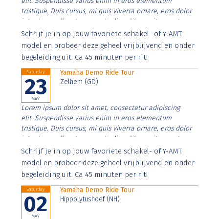
elit. Suspendisse varius enim in eros elementum
tristique. Duis cursus, mi quis viverra ornare, eros dolor
interdum nulla, ut commodo diam libero vitae erat.
Aenean faucibus nibh et justo cursus id rutrum lorem
Schrijf je in op jouw favoriete schakel- of Y-AMT
imperdiet. Nunc ut sem vitae risus tristique posuere.
model en probeer deze geheel vrijblijvend en onder
begeleiding uit. Ca 45 minuten per rit!
Yamaha Demo Ride Tour
Saturday
23
Zelhem (GD)
MAY
Lorem ipsum dolor sit amet, consectetur adipiscing
elit. Suspendisse varius enim in eros elementum
tristique. Duis cursus, mi quis viverra ornare, eros dolor
interdum nulla, ut commodo diam libero vitae erat.
Aenean faucibus nibh et justo cursus id rutrum lorem
Schrijf je in op jouw favoriete schakel- of Y-AMT
imperdiet. Nunc ut sem vitae risus tristique posuere.
model en probeer deze geheel vrijblijvend en onder
begeleiding uit. Ca 45 minuten per rit!
Yamaha Demo Ride Tour
Saturday
02
Hippolytushoef (NH)
MAY