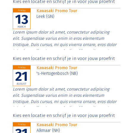
Aenean faucibus nibh et justo cursus id rutrum lorem
Kies een locatie en schrijf je in voor jouw proefrit
imperdiet. Nunc ut sem vitae risus tristique posuere.
Kawasaki Promo Tour
Friday
13
Leek (GN)
MARCH
Lorem ipsum dolor sit amet, consectetur adipiscing
elit. Suspendisse varius enim in eros elementum
tristique. Duis cursus, mi quis viverra ornare, eros dolor
interdum nulla, ut commodo diam libero vitae erat.
Aenean faucibus nibh et justo cursus id rutrum lorem
Kies een locatie en schrijf je in voor jouw proefrit
imperdiet. Nunc ut sem vitae risus tristique posuere.
Kawasaki Promo Tour
Friday
21
's-Hertogenbosch (NB)
AUGUST
Lorem ipsum dolor sit amet, consectetur adipiscing
elit. Suspendisse varius enim in eros elementum
tristique. Duis cursus, mi quis viverra ornare, eros dolor
interdum nulla, ut commodo diam libero vitae erat.
Aenean faucibus nibh et justo cursus id rutrum lorem
Kies een locatie en schrijf je in voor jouw proefrit
imperdiet. Nunc ut sem vitae risus tristique posuere.
Kawasaki Promo Tour
Friday
Alkmaar (NH)