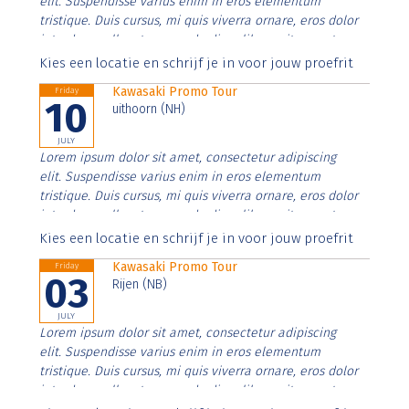
elit. Suspendisse varius enim in eros elementum
tristique. Duis cursus, mi quis viverra ornare, eros dolor
interdum nulla, ut commodo diam libero vitae erat.
Aenean faucibus nibh et justo cursus id rutrum lorem
Kies een locatie en schrijf je in voor jouw proefrit
imperdiet. Nunc ut sem vitae risus tristique posuere.
Kawasaki Promo Tour
Friday
10
uithoorn (NH)
JULY
Lorem ipsum dolor sit amet, consectetur adipiscing
elit. Suspendisse varius enim in eros elementum
tristique. Duis cursus, mi quis viverra ornare, eros dolor
interdum nulla, ut commodo diam libero vitae erat.
Aenean faucibus nibh et justo cursus id rutrum lorem
Kies een locatie en schrijf je in voor jouw proefrit
imperdiet. Nunc ut sem vitae risus tristique posuere.
Kawasaki Promo Tour
Friday
03
Rijen (NB)
JULY
Lorem ipsum dolor sit amet, consectetur adipiscing
elit. Suspendisse varius enim in eros elementum
tristique. Duis cursus, mi quis viverra ornare, eros dolor
interdum nulla, ut commodo diam libero vitae erat.