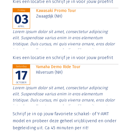
Aenean faucibus nibh et justo cursus id rutrum lorem
Kies een locatie en schrijf je in voor jouw proefrit
imperdiet. Nunc ut sem vitae risus tristique posuere.
Kawasaki Promo Tour
Friday
03
Zwaagdijk (NH)
APRIL
Lorem ipsum dolor sit amet, consectetur adipiscing
elit. Suspendisse varius enim in eros elementum
tristique. Duis cursus, mi quis viverra ornare, eros dolor
interdum nulla, ut commodo diam libero vitae erat.
Aenean faucibus nibh et justo cursus id rutrum lorem
Kies een locatie en schrijf je in voor jouw proefrit
imperdiet. Nunc ut sem vitae risus tristique posuere.
Yamaha Demo Ride Tour
Saturday
17
Hilversum (NH)
OCTOBER
Lorem ipsum dolor sit amet, consectetur adipiscing
elit. Suspendisse varius enim in eros elementum
tristique. Duis cursus, mi quis viverra ornare, eros dolor
interdum nulla, ut commodo diam libero vitae erat.
Aenean faucibus nibh et justo cursus id rutrum lorem
Schrijf je in op jouw favoriete schakel- of Y-AMT
imperdiet. Nunc ut sem vitae risus tristique posuere.
model en probeer deze geheel vrijblijvend en onder
begeleiding uit. Ca 45 minuten per rit!