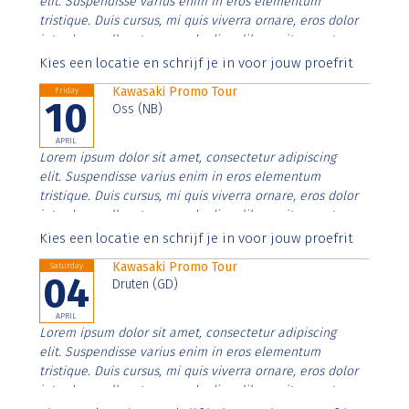
elit. Suspendisse varius enim in eros elementum
tristique. Duis cursus, mi quis viverra ornare, eros dolor
interdum nulla, ut commodo diam libero vitae erat.
Aenean faucibus nibh et justo cursus id rutrum lorem
Kies een locatie en schrijf je in voor jouw proefrit
imperdiet. Nunc ut sem vitae risus tristique posuere.
Kawasaki Promo Tour
Friday
10
Oss (NB)
APRIL
Lorem ipsum dolor sit amet, consectetur adipiscing
elit. Suspendisse varius enim in eros elementum
tristique. Duis cursus, mi quis viverra ornare, eros dolor
interdum nulla, ut commodo diam libero vitae erat.
Aenean faucibus nibh et justo cursus id rutrum lorem
Kies een locatie en schrijf je in voor jouw proefrit
imperdiet. Nunc ut sem vitae risus tristique posuere.
Kawasaki Promo Tour
Saturday
04
Druten (GD)
APRIL
Lorem ipsum dolor sit amet, consectetur adipiscing
elit. Suspendisse varius enim in eros elementum
tristique. Duis cursus, mi quis viverra ornare, eros dolor
interdum nulla, ut commodo diam libero vitae erat.