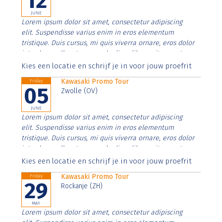
12
JUNE
Lorem ipsum dolor sit amet, consectetur adipiscing
elit. Suspendisse varius enim in eros elementum
tristique. Duis cursus, mi quis viverra ornare, eros dolor
interdum nulla, ut commodo diam libero vitae erat.
Aenean faucibus nibh et justo cursus id rutrum lorem
Kies een locatie en schrijf je in voor jouw proefrit
imperdiet. Nunc ut sem vitae risus tristique posuere.
Kawasaki Promo Tour
Friday
05
Zwolle (OV)
JUNE
Lorem ipsum dolor sit amet, consectetur adipiscing
elit. Suspendisse varius enim in eros elementum
tristique. Duis cursus, mi quis viverra ornare, eros dolor
interdum nulla, ut commodo diam libero vitae erat.
Aenean faucibus nibh et justo cursus id rutrum lorem
Kies een locatie en schrijf je in voor jouw proefrit
imperdiet. Nunc ut sem vitae risus tristique posuere.
Kawasaki Promo Tour
Friday
29
Rockanje (ZH)
MAY
Lorem ipsum dolor sit amet, consectetur adipiscing