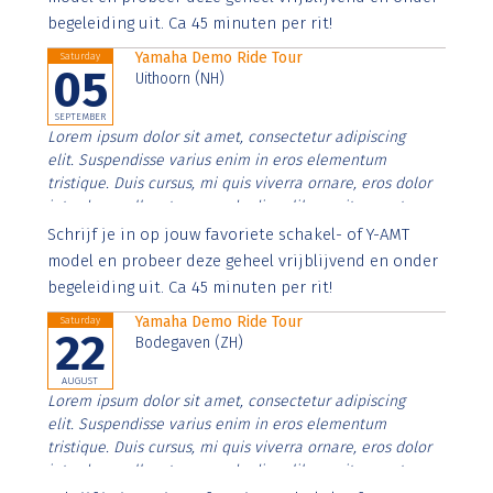
begeleiding uit. Ca 45 minuten per rit!
Yamaha Demo Ride Tour
Saturday
05
Uithoorn (NH)
SEPTEMBER
Lorem ipsum dolor sit amet, consectetur adipiscing
elit. Suspendisse varius enim in eros elementum
tristique. Duis cursus, mi quis viverra ornare, eros dolor
interdum nulla, ut commodo diam libero vitae erat.
Aenean faucibus nibh et justo cursus id rutrum lorem
Schrijf je in op jouw favoriete schakel- of Y-AMT
imperdiet. Nunc ut sem vitae risus tristique posuere.
model en probeer deze geheel vrijblijvend en onder
begeleiding uit. Ca 45 minuten per rit!
Yamaha Demo Ride Tour
Saturday
22
Bodegaven (ZH)
AUGUST
Lorem ipsum dolor sit amet, consectetur adipiscing
elit. Suspendisse varius enim in eros elementum
tristique. Duis cursus, mi quis viverra ornare, eros dolor
interdum nulla, ut commodo diam libero vitae erat.