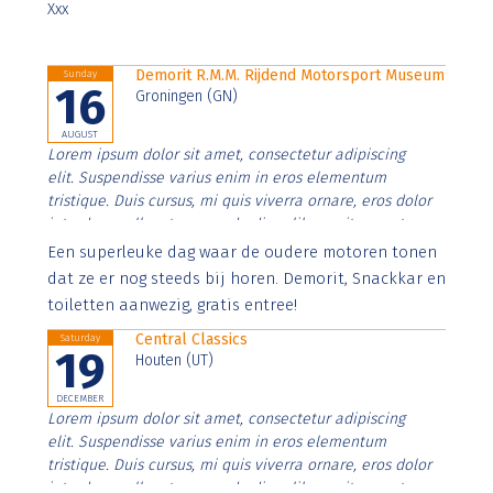
Xxx
Demorit R.M.M. Rijdend Motorsport Museum
Sunday
16
Groningen (GN)
AUGUST
Lorem ipsum dolor sit amet, consectetur adipiscing
elit. Suspendisse varius enim in eros elementum
tristique. Duis cursus, mi quis viverra ornare, eros dolor
interdum nulla, ut commodo diam libero vitae erat.
Aenean faucibus nibh et justo cursus id rutrum lorem
Een superleuke dag waar de oudere motoren tonen
imperdiet. Nunc ut sem vitae risus tristique posuere.
dat ze er nog steeds bij horen. Demorit, Snackkar en
toiletten aanwezig, gratis entree!
Central Classics
Saturday
19
Houten (UT)
DECEMBER
Lorem ipsum dolor sit amet, consectetur adipiscing
elit. Suspendisse varius enim in eros elementum
tristique. Duis cursus, mi quis viverra ornare, eros dolor
interdum nulla, ut commodo diam libero vitae erat.