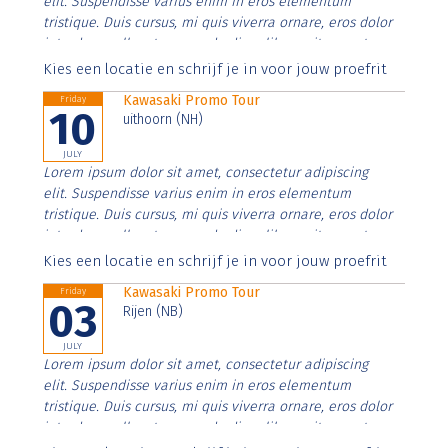
elit. Suspendisse varius enim in eros elementum
tristique. Duis cursus, mi quis viverra ornare, eros dolor
interdum nulla, ut commodo diam libero vitae erat.
Aenean faucibus nibh et justo cursus id rutrum lorem
Kies een locatie en schrijf je in voor jouw proefrit
imperdiet. Nunc ut sem vitae risus tristique posuere.
Kawasaki Promo Tour
Friday
10
uithoorn (NH)
JULY
Lorem ipsum dolor sit amet, consectetur adipiscing
elit. Suspendisse varius enim in eros elementum
tristique. Duis cursus, mi quis viverra ornare, eros dolor
interdum nulla, ut commodo diam libero vitae erat.
Aenean faucibus nibh et justo cursus id rutrum lorem
Kies een locatie en schrijf je in voor jouw proefrit
imperdiet. Nunc ut sem vitae risus tristique posuere.
Kawasaki Promo Tour
Friday
03
Rijen (NB)
JULY
Lorem ipsum dolor sit amet, consectetur adipiscing
elit. Suspendisse varius enim in eros elementum
tristique. Duis cursus, mi quis viverra ornare, eros dolor
interdum nulla, ut commodo diam libero vitae erat.