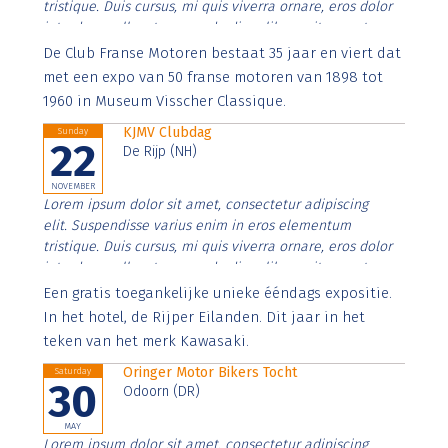
tristique. Duis cursus, mi quis viverra ornare, eros dolor
interdum nulla, ut commodo diam libero vitae erat.
Aenean faucibus nibh et justo cursus id rutrum lorem
De Club Franse Motoren bestaat 35 jaar en viert dat
imperdiet. Nunc ut sem vitae risus tristique posuere.
met een expo van 50 franse motoren van 1898 tot
1960 in Museum Visscher Classique.
KJMV Clubdag
Sunday
22
De Rijp (NH)
NOVEMBER
Lorem ipsum dolor sit amet, consectetur adipiscing
elit. Suspendisse varius enim in eros elementum
tristique. Duis cursus, mi quis viverra ornare, eros dolor
interdum nulla, ut commodo diam libero vitae erat.
Aenean faucibus nibh et justo cursus id rutrum lorem
Een gratis toegankelijke unieke ééndags expositie.
imperdiet. Nunc ut sem vitae risus tristique posuere.
In het hotel, de Rijper Eilanden. Dit jaar in het
teken van het merk Kawasaki.
Oringer Motor Bikers Tocht
Saturday
30
Odoorn (DR)
MAY
Lorem ipsum dolor sit amet, consectetur adipiscing