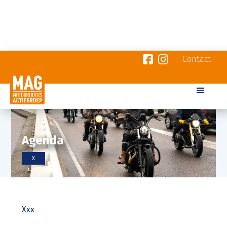
Contact
Agenda
X
Xxx