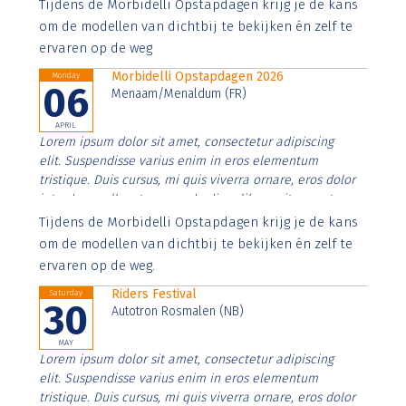
Aenean faucibus nibh et justo cursus id rutrum lorem
Tijdens de Morbidelli Opstapdagen krijg je de kans
imperdiet. Nunc ut sem vitae risus tristique posuere.
om de modellen van dichtbij te bekijken én zelf te
ervaren op de weg
Morbidelli Opstapdagen 2026
Monday
06
Menaam/Menaldum (FR)
APRIL
Lorem ipsum dolor sit amet, consectetur adipiscing
elit. Suspendisse varius enim in eros elementum
tristique. Duis cursus, mi quis viverra ornare, eros dolor
interdum nulla, ut commodo diam libero vitae erat.
Aenean faucibus nibh et justo cursus id rutrum lorem
Tijdens de Morbidelli Opstapdagen krijg je de kans
imperdiet. Nunc ut sem vitae risus tristique posuere.
om de modellen van dichtbij te bekijken én zelf te
ervaren op de weg.
Riders Festival
Saturday
30
Autotron Rosmalen (NB)
MAY
Lorem ipsum dolor sit amet, consectetur adipiscing
elit. Suspendisse varius enim in eros elementum
tristique. Duis cursus, mi quis viverra ornare, eros dolor