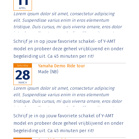
11
APRIL
Lorem ipsum dolor sit amet, consectetur adipiscing
elit. Suspendisse varius enim in eros elementum
tristique. Duis cursus, mi quis viverra ornare, eros dolor
interdum nulla, ut commodo diam libero vitae erat.
Aenean faucibus nibh et justo cursus id rutrum lorem
Schrijf je in op jouw favoriete schakel- of Y-AMT
imperdiet. Nunc ut sem vitae risus tristique posuere.
model en probeer deze geheel vrijblijvend en onder
begeleiding uit. Ca 45 minuten per rit!
Yamaha Demo Ride tour
Saturday
28
Made (NB)
MARCH
Lorem ipsum dolor sit amet, consectetur adipiscing
elit. Suspendisse varius enim in eros elementum
tristique. Duis cursus, mi quis viverra ornare, eros dolor
interdum nulla, ut commodo diam libero vitae erat.
Aenean faucibus nibh et justo cursus id rutrum lorem
Schrijf je in op jouw favoriete schakel of Y-AMT
imperdiet. Nunc ut sem vitae risus tristique posuere.
model en probeer deze geheel vrijblijvend en onder
begeleiding uit. Ca 45 minuten per rit!