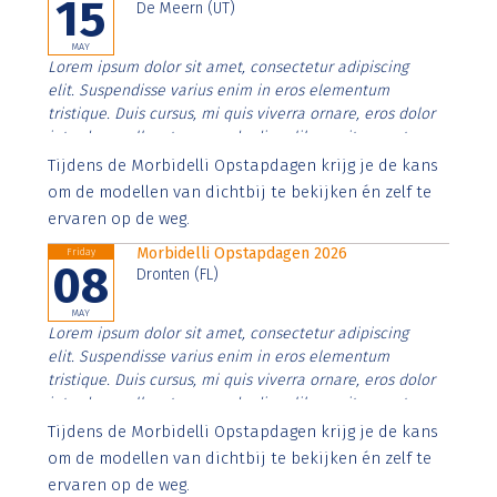
15
De Meern (UT)
MAY
Lorem ipsum dolor sit amet, consectetur adipiscing
elit. Suspendisse varius enim in eros elementum
tristique. Duis cursus, mi quis viverra ornare, eros dolor
interdum nulla, ut commodo diam libero vitae erat.
Aenean faucibus nibh et justo cursus id rutrum lorem
Tijdens de Morbidelli Opstapdagen krijg je de kans
imperdiet. Nunc ut sem vitae risus tristique posuere.
om de modellen van dichtbij te bekijken én zelf te
ervaren op de weg.
Morbidelli Opstapdagen 2026
Friday
08
Dronten (FL)
MAY
Lorem ipsum dolor sit amet, consectetur adipiscing
elit. Suspendisse varius enim in eros elementum
tristique. Duis cursus, mi quis viverra ornare, eros dolor
interdum nulla, ut commodo diam libero vitae erat.
Aenean faucibus nibh et justo cursus id rutrum lorem
Tijdens de Morbidelli Opstapdagen krijg je de kans
imperdiet. Nunc ut sem vitae risus tristique posuere.
om de modellen van dichtbij te bekijken én zelf te
ervaren op de weg.