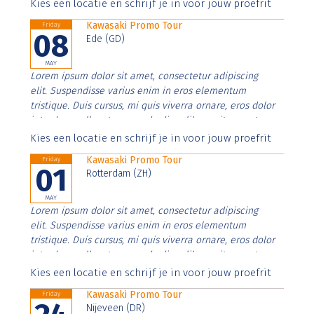
Aenean faucibus nibh et justo cursus id rutrum lorem
Kies een locatie en schrijf je in voor jouw proefrit
imperdiet. Nunc ut sem vitae risus tristique posuere.
Kawasaki Promo Tour
Friday
08
Ede (GD)
MAY
Lorem ipsum dolor sit amet, consectetur adipiscing
elit. Suspendisse varius enim in eros elementum
tristique. Duis cursus, mi quis viverra ornare, eros dolor
interdum nulla, ut commodo diam libero vitae erat.
Aenean faucibus nibh et justo cursus id rutrum lorem
Kies een locatie en schrijf je in voor jouw proefrit
imperdiet. Nunc ut sem vitae risus tristique posuere.
Kawasaki Promo Tour
Friday
01
Rotterdam (ZH)
MAY
Lorem ipsum dolor sit amet, consectetur adipiscing
elit. Suspendisse varius enim in eros elementum
tristique. Duis cursus, mi quis viverra ornare, eros dolor
interdum nulla, ut commodo diam libero vitae erat.
Aenean faucibus nibh et justo cursus id rutrum lorem
Kies een locatie en schrijf je in voor jouw proefrit
imperdiet. Nunc ut sem vitae risus tristique posuere.
Kawasaki Promo Tour
Friday
Nijeveen (DR)