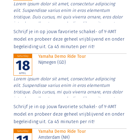
Lorem ipsum dolor sit amet, consectetur adipiscing
elit. Suspendisse varius enim in eros elementum
tristique. Duis cursus, mi quis viverra ornare, eros dolor
interdum nulla, ut commodo diam libero vitae erat.
Aenean faucibus nibh et justo cursus id rutrum lorem
Schrijf je in op jouw favoriete schakel- of Y-AMT
imperdiet. Nunc ut sem vitae risus tristique posuere.
model en probeer deze geheel vrijblijvend en onder
begeleiding uit. Ca 45 minuten per rit!
Yamaha Demo Ride Tour
Saturday
18
Nijmegen (GD)
APRIL
Lorem ipsum dolor sit amet, consectetur adipiscing
elit. Suspendisse varius enim in eros elementum
tristique. Duis cursus, mi quis viverra ornare, eros dolor
interdum nulla, ut commodo diam libero vitae erat.
Aenean faucibus nibh et justo cursus id rutrum lorem
Schrijf je in op jouw favoriete schakel- of Y-AMT
imperdiet. Nunc ut sem vitae risus tristique posuere.
model en probeer deze geheel vrijblijvend en onder
begeleiding uit. Ca 45 minuten per rit!
Yamaha Demo Ride Tour
Saturday
Amsterdam (NH)