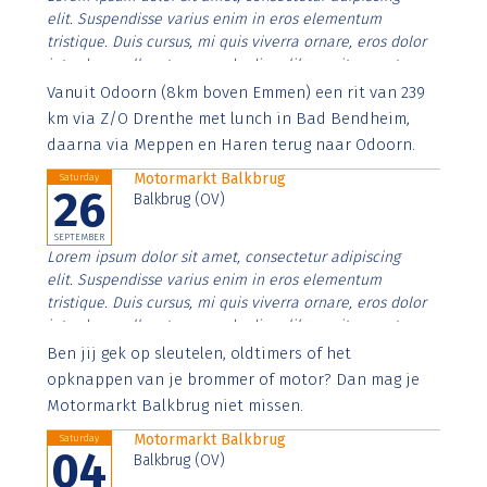
elit. Suspendisse varius enim in eros elementum
tristique. Duis cursus, mi quis viverra ornare, eros dolor
interdum nulla, ut commodo diam libero vitae erat.
Aenean faucibus nibh et justo cursus id rutrum lorem
Vanuit Odoorn (8km boven Emmen) een rit van 239
imperdiet. Nunc ut sem vitae risus tristique posuere.
km via Z/O Drenthe met lunch in Bad Bendheim,
daarna via Meppen en Haren terug naar Odoorn.
Motormarkt Balkbrug
Saturday
26
Balkbrug (OV)
SEPTEMBER
Lorem ipsum dolor sit amet, consectetur adipiscing
elit. Suspendisse varius enim in eros elementum
tristique. Duis cursus, mi quis viverra ornare, eros dolor
interdum nulla, ut commodo diam libero vitae erat.
Aenean faucibus nibh et justo cursus id rutrum lorem
Ben jij gek op sleutelen, oldtimers of het
imperdiet. Nunc ut sem vitae risus tristique posuere.
opknappen van je brommer of motor? Dan mag je
Motormarkt Balkbrug niet missen.
Motormarkt Balkbrug
Saturday
04
Balkbrug (OV)