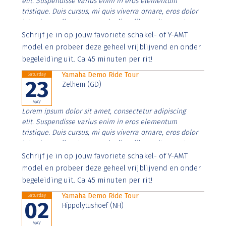
elit. Suspendisse varius enim in eros elementum
tristique. Duis cursus, mi quis viverra ornare, eros dolor
interdum nulla, ut commodo diam libero vitae erat.
Aenean faucibus nibh et justo cursus id rutrum lorem
Schrijf je in op jouw favoriete schakel- of Y-AMT
imperdiet. Nunc ut sem vitae risus tristique posuere.
model en probeer deze geheel vrijblijvend en onder
begeleiding uit. Ca 45 minuten per rit!
Yamaha Demo Ride Tour
Saturday
23
Zelhem (GD)
MAY
Lorem ipsum dolor sit amet, consectetur adipiscing
elit. Suspendisse varius enim in eros elementum
tristique. Duis cursus, mi quis viverra ornare, eros dolor
interdum nulla, ut commodo diam libero vitae erat.
Aenean faucibus nibh et justo cursus id rutrum lorem
Schrijf je in op jouw favoriete schakel- of Y-AMT
imperdiet. Nunc ut sem vitae risus tristique posuere.
model en probeer deze geheel vrijblijvend en onder
begeleiding uit. Ca 45 minuten per rit!
Yamaha Demo Ride Tour
Saturday
02
Hippolytushoef (NH)
MAY