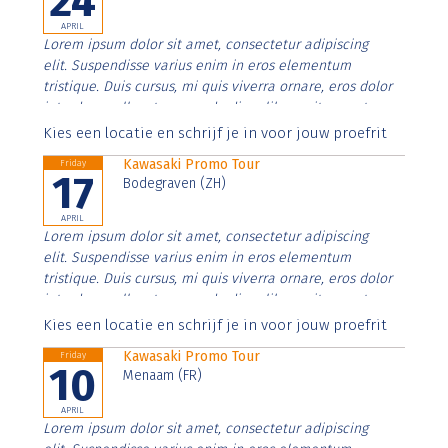
24
APRIL
Lorem ipsum dolor sit amet, consectetur adipiscing
elit. Suspendisse varius enim in eros elementum
tristique. Duis cursus, mi quis viverra ornare, eros dolor
interdum nulla, ut commodo diam libero vitae erat.
Aenean faucibus nibh et justo cursus id rutrum lorem
Kies een locatie en schrijf je in voor jouw proefrit
imperdiet. Nunc ut sem vitae risus tristique posuere.
Kawasaki Promo Tour
Friday
17
Bodegraven (ZH)
APRIL
Lorem ipsum dolor sit amet, consectetur adipiscing
elit. Suspendisse varius enim in eros elementum
tristique. Duis cursus, mi quis viverra ornare, eros dolor
interdum nulla, ut commodo diam libero vitae erat.
Aenean faucibus nibh et justo cursus id rutrum lorem
Kies een locatie en schrijf je in voor jouw proefrit
imperdiet. Nunc ut sem vitae risus tristique posuere.
Kawasaki Promo Tour
Friday
10
Menaam (FR)
APRIL
Lorem ipsum dolor sit amet, consectetur adipiscing