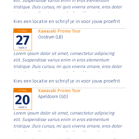
elit. Suspendisse varius enim in eros elementum
tristique. Duis cursus, mi quis viverra ornare, eros dolor
interdum nulla, ut commodo diam libero vitae erat.
Aenean faucibus nibh et justo cursus id rutrum lorem
Kies een locatie en schrijf je in voor jouw proefrit
imperdiet. Nunc ut sem vitae risus tristique posuere.
Kawasaki Promo Tour
Friday
27
Oostrum (LB)
MARCH
Lorem ipsum dolor sit amet, consectetur adipiscing
elit. Suspendisse varius enim in eros elementum
tristique. Duis cursus, mi quis viverra ornare, eros dolor
interdum nulla, ut commodo diam libero vitae erat.
Aenean faucibus nibh et justo cursus id rutrum lorem
Kies een locatie en schrijf je in voor jouw proefrit
imperdiet. Nunc ut sem vitae risus tristique posuere.
Kawasaki Promo Tour
Friday
20
Apeldoorn (GD)
MARCH
Lorem ipsum dolor sit amet, consectetur adipiscing
elit. Suspendisse varius enim in eros elementum
tristique. Duis cursus, mi quis viverra ornare, eros dolor
interdum nulla, ut commodo diam libero vitae erat.