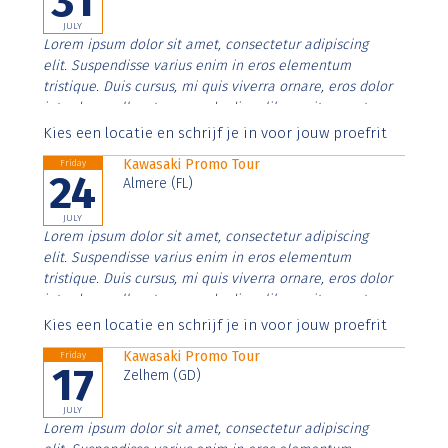
31
JULY
Lorem ipsum dolor sit amet, consectetur adipiscing
elit. Suspendisse varius enim in eros elementum
tristique. Duis cursus, mi quis viverra ornare, eros dolor
interdum nulla, ut commodo diam libero vitae erat.
Aenean faucibus nibh et justo cursus id rutrum lorem
Kies een locatie en schrijf je in voor jouw proefrit
imperdiet. Nunc ut sem vitae risus tristique posuere.
Kawasaki Promo Tour
Friday
24
Almere (FL)
JULY
Lorem ipsum dolor sit amet, consectetur adipiscing
elit. Suspendisse varius enim in eros elementum
tristique. Duis cursus, mi quis viverra ornare, eros dolor
interdum nulla, ut commodo diam libero vitae erat.
Aenean faucibus nibh et justo cursus id rutrum lorem
Kies een locatie en schrijf je in voor jouw proefrit
imperdiet. Nunc ut sem vitae risus tristique posuere.
Kawasaki Promo Tour
Friday
17
Zelhem (GD)
JULY
Lorem ipsum dolor sit amet, consectetur adipiscing