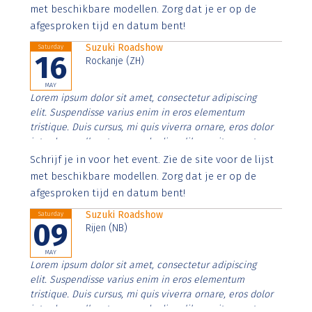
imperdiet. Nunc ut sem vitae risus tristique posuere.
met beschikbare modellen. Zorg dat je er op de
afgesproken tijd en datum bent!
Suzuki Roadshow
Saturday
16
Rockanje (ZH)
MAY
Lorem ipsum dolor sit amet, consectetur adipiscing
elit. Suspendisse varius enim in eros elementum
tristique. Duis cursus, mi quis viverra ornare, eros dolor
interdum nulla, ut commodo diam libero vitae erat.
Aenean faucibus nibh et justo cursus id rutrum lorem
Schrijf je in voor het event. Zie de site voor de lijst
imperdiet. Nunc ut sem vitae risus tristique posuere.
met beschikbare modellen. Zorg dat je er op de
afgesproken tijd en datum bent!
Suzuki Roadshow
Saturday
09
Rijen (NB)
MAY
Lorem ipsum dolor sit amet, consectetur adipiscing
elit. Suspendisse varius enim in eros elementum
tristique. Duis cursus, mi quis viverra ornare, eros dolor
interdum nulla, ut commodo diam libero vitae erat.