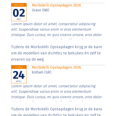
Morbidelli Opstapdagen 2026
Saturday
02
Grave (NB)
MAY
Lorem ipsum dolor sit amet, consectetur adipiscing
elit. Suspendisse varius enim in eros elementum
tristique. Duis cursus, mi quis viverra ornare, eros dolor
interdum nulla, ut commodo diam libero vitae erat.
Aenean faucibus nibh et justo cursus id rutrum lorem
Tijdens de Morbidelli Opstapdagen krijg je de kans
imperdiet. Nunc ut sem vitae risus tristique posuere.
om de modellen van dichtbij te bekijken én zelf te
ervaren op de weg.
Morbidelli Opstapdagen 2026
Friday
24
Kolham (GR)
APRIL
Lorem ipsum dolor sit amet, consectetur adipiscing
elit. Suspendisse varius enim in eros elementum
tristique. Duis cursus, mi quis viverra ornare, eros dolor
interdum nulla, ut commodo diam libero vitae erat.
Aenean faucibus nibh et justo cursus id rutrum lorem
Tijdens de Morbidelli Opstapdagen krijg je de kans
imperdiet. Nunc ut sem vitae risus tristique posuere.
om de modellen van dichtbij te bekijken én zelf te