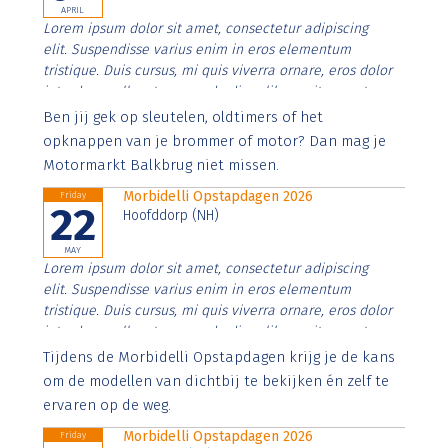
APRIL
Lorem ipsum dolor sit amet, consectetur adipiscing
elit. Suspendisse varius enim in eros elementum
tristique. Duis cursus, mi quis viverra ornare, eros dolor
interdum nulla, ut commodo diam libero vitae erat.
Aenean faucibus nibh et justo cursus id rutrum lorem
Ben jij gek op sleutelen, oldtimers of het
imperdiet. Nunc ut sem vitae risus tristique posuere.
opknappen van je brommer of motor? Dan mag je
Motormarkt Balkbrug niet missen.
Morbidelli Opstapdagen 2026
Friday
22
Hoofddorp (NH)
MAY
Lorem ipsum dolor sit amet, consectetur adipiscing
elit. Suspendisse varius enim in eros elementum
tristique. Duis cursus, mi quis viverra ornare, eros dolor
interdum nulla, ut commodo diam libero vitae erat.
Aenean faucibus nibh et justo cursus id rutrum lorem
Tijdens de Morbidelli Opstapdagen krijg je de kans
imperdiet. Nunc ut sem vitae risus tristique posuere.
om de modellen van dichtbij te bekijken én zelf te
ervaren op de weg.
Morbidelli Opstapdagen 2026
Friday