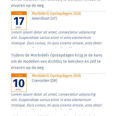
ervaren op de weg.
Morbidelli Opstapdagen 2026
Friday
17
Amersfoort (UT)
APRIL
Lorem ipsum dolor sit amet, consectetur adipiscing
elit. Suspendisse varius enim in eros elementum
tristique. Duis cursus, mi quis viverra ornare, eros dolor
interdum nulla, ut commodo diam libero vitae erat.
Aenean faucibus nibh et justo cursus id rutrum lorem
Tijdens de Morbidelli Opstapdagen krijg je de kans
imperdiet. Nunc ut sem vitae risus tristique posuere.
om de modellen van dichtbij te bekijken én zelf te
ervaren op de weg
Morbidelli Opstapdagen 2026
Friday
10
Coevorden (DR)
APRIL
Lorem ipsum dolor sit amet, consectetur adipiscing
elit. Suspendisse varius enim in eros elementum
tristique. Duis cursus, mi quis viverra ornare, eros dolor
interdum nulla, ut commodo diam libero vitae erat.