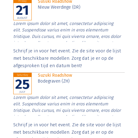
Susuki Roadshow
Friday
21
NIeuw Weerdinge (DR)
AUGUST
Lorem ipsum dolor sit amet, consectetur adipiscing
elit. Suspendisse varius enim in eros elementum
tristique. Duis cursus, mi quis viverra ornare, eros dolor
interdum nulla, ut commodo diam libero vitae erat.
Aenean faucibus nibh et justo cursus id rutrum lorem
Schrijf je in voor het event. Zie de site voor de lijst
imperdiet. Nunc ut sem vitae risus tristique posuere.
met beschikbare modellen. Zorg dat je er op de
afgesproken tijd en datum bent!
Suzuki Roadshow
Saturday
25
Bodegraven (ZH)
JULY
Lorem ipsum dolor sit amet, consectetur adipiscing
elit. Suspendisse varius enim in eros elementum
tristique. Duis cursus, mi quis viverra ornare, eros dolor
interdum nulla, ut commodo diam libero vitae erat.
Aenean faucibus nibh et justo cursus id rutrum lorem
Schrijf je in voor het event. Zie de site voor de lijst
imperdiet. Nunc ut sem vitae risus tristique posuere.
met beschikbare modellen. Zorg dat je er op de