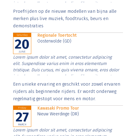
interdum nulla, ut commodo diam libero vitae erat.
Aenean faucibus nibh et justo cursus id rutrum lorem
Proefrijden op de nieuwe modellen van bijna alle
imperdiet. Nunc ut sem vitae risus tristique posuere.
merken plus live muziek, foodtrucks, beurs en
demonstraties
Regionale Toertocht
Saturday
20
Oosterwolde (GD)
JUNE
Lorem ipsum dolor sit amet, consectetur adipiscing
elit. Suspendisse varius enim in eros elementum
tristique. Duis cursus, mi quis viverra ornare, eros dolor
interdum nulla, ut commodo diam libero vitae erat.
Aenean faucibus nibh et justo cursus id rutrum lorem
Een unieke ervaring en geschikt voor zowel ervaren
imperdiet. Nunc ut sem vitae risus tristique posuere.
rijders als beginnende rijders. Er wordt onderweg
regelmatig gestopt voor mens en motor.
Kawasaki Promo Tour
Friday
27
Nieuw Weerdinge (DR)
MARCH
Lorem ipsum dolor sit amet, consectetur adipiscing