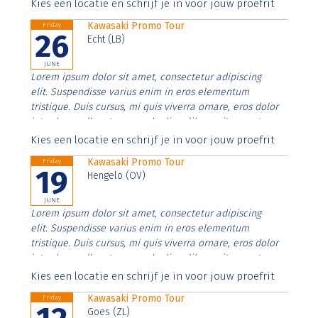
Aenean faucibus nibh et justo cursus id rutrum lorem
Kies een locatie en schrijf je in voor jouw proefrit
imperdiet. Nunc ut sem vitae risus tristique posuere.
Kawasaki Promo Tour
Friday
26
Echt (LB)
JUNE
Lorem ipsum dolor sit amet, consectetur adipiscing
elit. Suspendisse varius enim in eros elementum
tristique. Duis cursus, mi quis viverra ornare, eros dolor
interdum nulla, ut commodo diam libero vitae erat.
Aenean faucibus nibh et justo cursus id rutrum lorem
Kies een locatie en schrijf je in voor jouw proefrit
imperdiet. Nunc ut sem vitae risus tristique posuere.
Kawasaki Promo Tour
Friday
19
Hengelo (OV)
JUNE
Lorem ipsum dolor sit amet, consectetur adipiscing
elit. Suspendisse varius enim in eros elementum
tristique. Duis cursus, mi quis viverra ornare, eros dolor
interdum nulla, ut commodo diam libero vitae erat.
Aenean faucibus nibh et justo cursus id rutrum lorem
Kies een locatie en schrijf je in voor jouw proefrit
imperdiet. Nunc ut sem vitae risus tristique posuere.
Kawasaki Promo Tour
Friday
Goes (ZL)