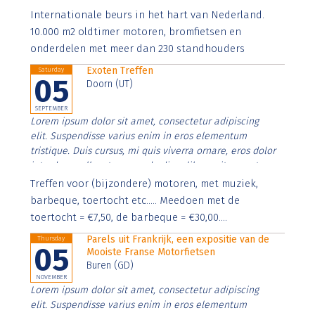
Aenean faucibus nibh et justo cursus id rutrum lorem
Internationale beurs in het hart van Nederland.
imperdiet. Nunc ut sem vitae risus tristique posuere.
10.000 m2 oldtimer motoren, bromfietsen en
onderdelen met meer dan 230 standhouders
Exoten Treffen
Saturday
05
Doorn (UT)
SEPTEMBER
Lorem ipsum dolor sit amet, consectetur adipiscing
elit. Suspendisse varius enim in eros elementum
tristique. Duis cursus, mi quis viverra ornare, eros dolor
interdum nulla, ut commodo diam libero vitae erat.
Aenean faucibus nibh et justo cursus id rutrum lorem
Treffen voor (bijzondere) motoren, met muziek,
imperdiet. Nunc ut sem vitae risus tristique posuere.
barbeque, toertocht etc..... Meedoen met de
toertocht = €7,50, de barbeque = €30,00....
Parels uit Frankrijk, een expositie van de
Thursday
05
Mooiste Franse Motorfietsen
Buren (GD)
NOVEMBER
Lorem ipsum dolor sit amet, consectetur adipiscing
elit. Suspendisse varius enim in eros elementum