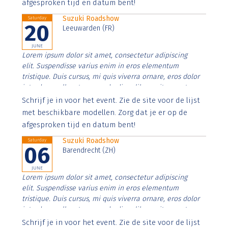
afgesproken tijd en datum bent!
Suzuki Roadshow
Saturday
20
Leeuwarden (FR)
JUNE
Lorem ipsum dolor sit amet, consectetur adipiscing
elit. Suspendisse varius enim in eros elementum
tristique. Duis cursus, mi quis viverra ornare, eros dolor
interdum nulla, ut commodo diam libero vitae erat.
Aenean faucibus nibh et justo cursus id rutrum lorem
Schrijf je in voor het event. Zie de site voor de lijst
imperdiet. Nunc ut sem vitae risus tristique posuere.
met beschikbare modellen. Zorg dat je er op de
afgesproken tijd en datum bent!
Suzuki Roadshow
Saturday
06
Barendrecht (ZH)
JUNE
Lorem ipsum dolor sit amet, consectetur adipiscing
elit. Suspendisse varius enim in eros elementum
tristique. Duis cursus, mi quis viverra ornare, eros dolor
interdum nulla, ut commodo diam libero vitae erat.
Aenean faucibus nibh et justo cursus id rutrum lorem
Schrijf je in voor het event. Zie de site voor de lijst