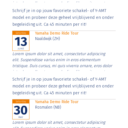
interdum nulla, ut commodo diam libero vitae erat.
Aenean faucibus nibh et justo cursus id rutrum lorem
Schrijf je in op jouw favoriete schakel- of Y-AMT
imperdiet. Nunc ut sem vitae risus tristique posuere.
model en probeer deze geheel vrijblijvend en onder
begeleiding uit. Ca 45 minuten per rit!
Yamaha Demo Ride Tour
Saturday
13
Naaldwijk (ZH)
JUNE
Lorem ipsum dolor sit amet, consectetur adipiscing
elit. Suspendisse varius enim in eros elementum
tristique. Duis cursus, mi quis viverra ornare, eros dolor
interdum nulla, ut commodo diam libero vitae erat.
Aenean faucibus nibh et justo cursus id rutrum lorem
Schrijf je in op jouw favoriete schakel- of Y-AMT
imperdiet. Nunc ut sem vitae risus tristique posuere.
model en probeer deze geheel vrijblijvend en onder
begeleiding uit. Ca 45 minuten per rit!
Yamaha Demo Ride Tour
Saturday
30
Rosmalen (NB)
MAY
Lorem ipsum dolor sit amet, consectetur adipiscing