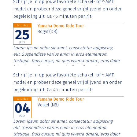
Aenean faucibus nibh et justo cursus id rutrum lorem
Schrijf je in op jouw favoriete schakel- of Y-AMT
imperdiet. Nunc ut sem vitae risus tristique posuere.
model en probeer deze geheel vrijblijvend en onder
begeleiding uit. Ca 45 minuten per rit!
Yamaha Demo Ride Tour
Saturday
25
Rogat (DR)
JULY
Lorem ipsum dolor sit amet, consectetur adipiscing
elit. Suspendisse varius enim in eros elementum
tristique. Duis cursus, mi quis viverra ornare, eros dolor
interdum nulla, ut commodo diam libero vitae erat.
Aenean faucibus nibh et justo cursus id rutrum lorem
Schrijf je in op jouw favoriete schakel- of Y-AMT
imperdiet. Nunc ut sem vitae risus tristique posuere.
model en probeer deze geheel vrijblijvend en onder
begeleiding uit. Ca 45 minuten per rit!
Yamaha Demo Ride Tour
Saturday
04
Volkel (NB)
JULY
Lorem ipsum dolor sit amet, consectetur adipiscing
elit. Suspendisse varius enim in eros elementum
tristique. Duis cursus, mi quis viverra ornare, eros dolor