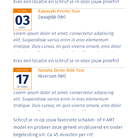
Aenean faucibus nibh et justo cursus id rutrum lorem
Kies een locatie en schrijf je in voor jouw proefrit
imperdiet. Nunc ut sem vitae risus tristique posuere.
Kawasaki Promo Tour
Friday
03
Zwaagdijk (NH)
APRIL
Lorem ipsum dolor sit amet, consectetur adipiscing
elit. Suspendisse varius enim in eros elementum
tristique. Duis cursus, mi quis viverra ornare, eros dolor
interdum nulla, ut commodo diam libero vitae erat.
Aenean faucibus nibh et justo cursus id rutrum lorem
Kies een locatie en schrijf je in voor jouw proefrit
imperdiet. Nunc ut sem vitae risus tristique posuere.
Yamaha Demo Ride Tour
Saturday
17
Hilversum (NH)
OCTOBER
Lorem ipsum dolor sit amet, consectetur adipiscing
elit. Suspendisse varius enim in eros elementum
tristique. Duis cursus, mi quis viverra ornare, eros dolor
interdum nulla, ut commodo diam libero vitae erat.
Aenean faucibus nibh et justo cursus id rutrum lorem
Schrijf je in op jouw favoriete schakel- of Y-AMT
imperdiet. Nunc ut sem vitae risus tristique posuere.
model en probeer deze geheel vrijblijvend en onder
begeleiding uit. Ca 45 minuten per rit!