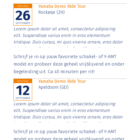
Yamaha Demo Ride Tour
Saturday
26
Rockanje (ZH)
SEPTEMBER
Lorem ipsum dolor sit amet, consectetur adipiscing
elit. Suspendisse varius enim in eros elementum
tristique. Duis cursus, mi quis viverra ornare, eros dolor
interdum nulla, ut commodo diam libero vitae erat.
Aenean faucibus nibh et justo cursus id rutrum lorem
Schrijf je in op jouw favoriete schakel- of Y-AMT
imperdiet. Nunc ut sem vitae risus tristique posuere.
model en probeer deze geheel vrijblijvend en onder
begeleiding uit. Ca 45 minuten per rit!
Yamaha Demo Ride Tour
Saturday
12
Apeldoorn (GD)
SEPTEMBER
Lorem ipsum dolor sit amet, consectetur adipiscing
elit. Suspendisse varius enim in eros elementum
tristique. Duis cursus, mi quis viverra ornare, eros dolor
interdum nulla, ut commodo diam libero vitae erat.
Aenean faucibus nibh et justo cursus id rutrum lorem
Schrijf je in op jouw favoriete schakel- of Y-AMT
imperdiet. Nunc ut sem vitae risus tristique posuere.
model en probeer deze geheel vrijblijvend en onder