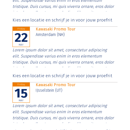
elit. Suspendisse varius enim in eros elementum
tristique. Duis cursus, mi quis viverra ornare, eros dolor
interdum nulla, ut commodo diam libero vitae erat.
Aenean faucibus nibh et justo cursus id rutrum lorem
Kies een locatie en schrijf je in voor jouw proefrit
imperdiet. Nunc ut sem vitae risus tristique posuere.
Kawasaki Promo Tour
Friday
22
Amsterdam (NH)
MAY
Lorem ipsum dolor sit amet, consectetur adipiscing
elit. Suspendisse varius enim in eros elementum
tristique. Duis cursus, mi quis viverra ornare, eros dolor
interdum nulla, ut commodo diam libero vitae erat.
Aenean faucibus nibh et justo cursus id rutrum lorem
Kies een locatie en schrijf je in voor jouw proefrit
imperdiet. Nunc ut sem vitae risus tristique posuere.
Kawasaki Promo Tour
Friday
15
IJsselstein (UT)
MAY
Lorem ipsum dolor sit amet, consectetur adipiscing
elit. Suspendisse varius enim in eros elementum
tristique. Duis cursus, mi quis viverra ornare, eros dolor
interdum nulla, ut commodo diam libero vitae erat.