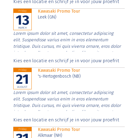
Aenean faucibus nibh et justo cursus id rutrum lorem
Kies een locatie en schrijf je in voor jouw proefrit
imperdiet. Nunc ut sem vitae risus tristique posuere.
Kawasaki Promo Tour
Friday
13
Leek (GN)
MARCH
Lorem ipsum dolor sit amet, consectetur adipiscing
elit. Suspendisse varius enim in eros elementum
tristique. Duis cursus, mi quis viverra ornare, eros dolor
interdum nulla, ut commodo diam libero vitae erat.
Aenean faucibus nibh et justo cursus id rutrum lorem
Kies een locatie en schrijf je in voor jouw proefrit
imperdiet. Nunc ut sem vitae risus tristique posuere.
Kawasaki Promo Tour
Friday
21
's-Hertogenbosch (NB)
AUGUST
Lorem ipsum dolor sit amet, consectetur adipiscing
elit. Suspendisse varius enim in eros elementum
tristique. Duis cursus, mi quis viverra ornare, eros dolor
interdum nulla, ut commodo diam libero vitae erat.
Aenean faucibus nibh et justo cursus id rutrum lorem
Kies een locatie en schrijf je in voor jouw proefrit
imperdiet. Nunc ut sem vitae risus tristique posuere.
Kawasaki Promo Tour
Friday
Alkmaar (NH)