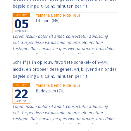
begeleiding uit. Ca 45 minuten per rit!
Yamaha Demo Ride Tour
Saturday
05
Uithoorn (NH)
SEPTEMBER
Lorem ipsum dolor sit amet, consectetur adipiscing
elit. Suspendisse varius enim in eros elementum
tristique. Duis cursus, mi quis viverra ornare, eros dolor
interdum nulla, ut commodo diam libero vitae erat.
Aenean faucibus nibh et justo cursus id rutrum lorem
Schrijf je in op jouw favoriete schakel- of Y-AMT
imperdiet. Nunc ut sem vitae risus tristique posuere.
model en probeer deze geheel vrijblijvend en onder
begeleiding uit. Ca 45 minuten per rit!
Yamaha Demo Ride Tour
Saturday
22
Bodegaven (ZH)
AUGUST
Lorem ipsum dolor sit amet, consectetur adipiscing
elit. Suspendisse varius enim in eros elementum
tristique. Duis cursus, mi quis viverra ornare, eros dolor
interdum nulla, ut commodo diam libero vitae erat.