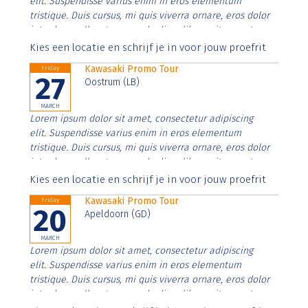
elit. Suspendisse varius enim in eros elementum
tristique. Duis cursus, mi quis viverra ornare, eros dolor
interdum nulla, ut commodo diam libero vitae erat.
Aenean faucibus nibh et justo cursus id rutrum lorem
Kies een locatie en schrijf je in voor jouw proefrit
imperdiet. Nunc ut sem vitae risus tristique posuere.
Kawasaki Promo Tour
Friday
27
Oostrum (LB)
MARCH
Lorem ipsum dolor sit amet, consectetur adipiscing
elit. Suspendisse varius enim in eros elementum
tristique. Duis cursus, mi quis viverra ornare, eros dolor
interdum nulla, ut commodo diam libero vitae erat.
Aenean faucibus nibh et justo cursus id rutrum lorem
Kies een locatie en schrijf je in voor jouw proefrit
imperdiet. Nunc ut sem vitae risus tristique posuere.
Kawasaki Promo Tour
Friday
20
Apeldoorn (GD)
MARCH
Lorem ipsum dolor sit amet, consectetur adipiscing
elit. Suspendisse varius enim in eros elementum
tristique. Duis cursus, mi quis viverra ornare, eros dolor
interdum nulla, ut commodo diam libero vitae erat.