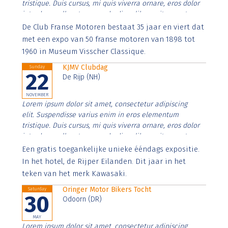
tristique. Duis cursus, mi quis viverra ornare, eros dolor
interdum nulla, ut commodo diam libero vitae erat.
Aenean faucibus nibh et justo cursus id rutrum lorem
De Club Franse Motoren bestaat 35 jaar en viert dat
imperdiet. Nunc ut sem vitae risus tristique posuere.
met een expo van 50 franse motoren van 1898 tot
1960 in Museum Visscher Classique.
KJMV Clubdag
Sunday
22
De Rijp (NH)
NOVEMBER
Lorem ipsum dolor sit amet, consectetur adipiscing
elit. Suspendisse varius enim in eros elementum
tristique. Duis cursus, mi quis viverra ornare, eros dolor
interdum nulla, ut commodo diam libero vitae erat.
Aenean faucibus nibh et justo cursus id rutrum lorem
Een gratis toegankelijke unieke ééndags expositie.
imperdiet. Nunc ut sem vitae risus tristique posuere.
In het hotel, de Rijper Eilanden. Dit jaar in het
teken van het merk Kawasaki.
Oringer Motor Bikers Tocht
Saturday
30
Odoorn (DR)
MAY
Lorem ipsum dolor sit amet, consectetur adipiscing