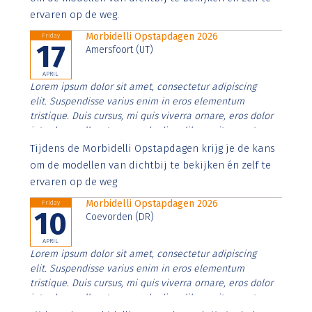
ervaren op de weg.
Morbidelli Opstapdagen 2026
Friday
17
Amersfoort (UT)
APRIL
Lorem ipsum dolor sit amet, consectetur adipiscing
elit. Suspendisse varius enim in eros elementum
tristique. Duis cursus, mi quis viverra ornare, eros dolor
interdum nulla, ut commodo diam libero vitae erat.
Aenean faucibus nibh et justo cursus id rutrum lorem
Tijdens de Morbidelli Opstapdagen krijg je de kans
imperdiet. Nunc ut sem vitae risus tristique posuere.
om de modellen van dichtbij te bekijken én zelf te
ervaren op de weg
Morbidelli Opstapdagen 2026
Friday
10
Coevorden (DR)
APRIL
Lorem ipsum dolor sit amet, consectetur adipiscing
elit. Suspendisse varius enim in eros elementum
tristique. Duis cursus, mi quis viverra ornare, eros dolor
interdum nulla, ut commodo diam libero vitae erat.