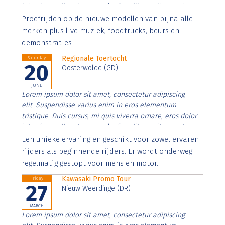
interdum nulla, ut commodo diam libero vitae erat.
Aenean faucibus nibh et justo cursus id rutrum lorem
Proefrijden op de nieuwe modellen van bijna alle
imperdiet. Nunc ut sem vitae risus tristique posuere.
merken plus live muziek, foodtrucks, beurs en
demonstraties
Regionale Toertocht
Saturday
20
Oosterwolde (GD)
JUNE
Lorem ipsum dolor sit amet, consectetur adipiscing
elit. Suspendisse varius enim in eros elementum
tristique. Duis cursus, mi quis viverra ornare, eros dolor
interdum nulla, ut commodo diam libero vitae erat.
Aenean faucibus nibh et justo cursus id rutrum lorem
Een unieke ervaring en geschikt voor zowel ervaren
imperdiet. Nunc ut sem vitae risus tristique posuere.
rijders als beginnende rijders. Er wordt onderweg
regelmatig gestopt voor mens en motor.
Kawasaki Promo Tour
Friday
27
Nieuw Weerdinge (DR)
MARCH
Lorem ipsum dolor sit amet, consectetur adipiscing