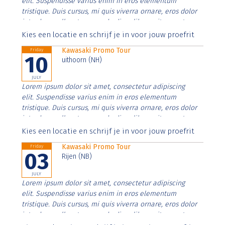
elit. Suspendisse varius enim in eros elementum
tristique. Duis cursus, mi quis viverra ornare, eros dolor
interdum nulla, ut commodo diam libero vitae erat.
Aenean faucibus nibh et justo cursus id rutrum lorem
Kies een locatie en schrijf je in voor jouw proefrit
imperdiet. Nunc ut sem vitae risus tristique posuere.
Kawasaki Promo Tour
Friday
10
uithoorn (NH)
JULY
Lorem ipsum dolor sit amet, consectetur adipiscing
elit. Suspendisse varius enim in eros elementum
tristique. Duis cursus, mi quis viverra ornare, eros dolor
interdum nulla, ut commodo diam libero vitae erat.
Aenean faucibus nibh et justo cursus id rutrum lorem
Kies een locatie en schrijf je in voor jouw proefrit
imperdiet. Nunc ut sem vitae risus tristique posuere.
Kawasaki Promo Tour
Friday
03
Rijen (NB)
JULY
Lorem ipsum dolor sit amet, consectetur adipiscing
elit. Suspendisse varius enim in eros elementum
tristique. Duis cursus, mi quis viverra ornare, eros dolor
interdum nulla, ut commodo diam libero vitae erat.