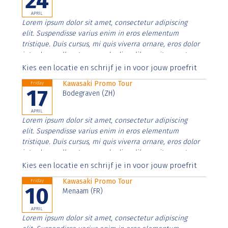
24
APRIL
Lorem ipsum dolor sit amet, consectetur adipiscing
elit. Suspendisse varius enim in eros elementum
tristique. Duis cursus, mi quis viverra ornare, eros dolor
interdum nulla, ut commodo diam libero vitae erat.
Aenean faucibus nibh et justo cursus id rutrum lorem
Kies een locatie en schrijf je in voor jouw proefrit
imperdiet. Nunc ut sem vitae risus tristique posuere.
Kawasaki Promo Tour
Friday
17
Bodegraven (ZH)
APRIL
Lorem ipsum dolor sit amet, consectetur adipiscing
elit. Suspendisse varius enim in eros elementum
tristique. Duis cursus, mi quis viverra ornare, eros dolor
interdum nulla, ut commodo diam libero vitae erat.
Aenean faucibus nibh et justo cursus id rutrum lorem
Kies een locatie en schrijf je in voor jouw proefrit
imperdiet. Nunc ut sem vitae risus tristique posuere.
Kawasaki Promo Tour
Friday
10
Menaam (FR)
APRIL
Lorem ipsum dolor sit amet, consectetur adipiscing