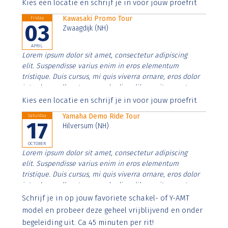
Aenean faucibus nibh et justo cursus id rutrum lorem
Kies een locatie en schrijf je in voor jouw proefrit
imperdiet. Nunc ut sem vitae risus tristique posuere.
Kawasaki Promo Tour
Friday
03
Zwaagdijk (NH)
APRIL
Lorem ipsum dolor sit amet, consectetur adipiscing
elit. Suspendisse varius enim in eros elementum
tristique. Duis cursus, mi quis viverra ornare, eros dolor
interdum nulla, ut commodo diam libero vitae erat.
Aenean faucibus nibh et justo cursus id rutrum lorem
Kies een locatie en schrijf je in voor jouw proefrit
imperdiet. Nunc ut sem vitae risus tristique posuere.
Yamaha Demo Ride Tour
Saturday
17
Hilversum (NH)
OCTOBER
Lorem ipsum dolor sit amet, consectetur adipiscing
elit. Suspendisse varius enim in eros elementum
tristique. Duis cursus, mi quis viverra ornare, eros dolor
interdum nulla, ut commodo diam libero vitae erat.
Aenean faucibus nibh et justo cursus id rutrum lorem
Schrijf je in op jouw favoriete schakel- of Y-AMT
imperdiet. Nunc ut sem vitae risus tristique posuere.
model en probeer deze geheel vrijblijvend en onder
begeleiding uit. Ca 45 minuten per rit!