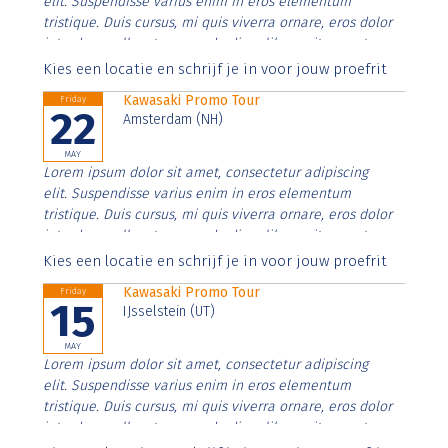
elit. Suspendisse varius enim in eros elementum
tristique. Duis cursus, mi quis viverra ornare, eros dolor
interdum nulla, ut commodo diam libero vitae erat.
Aenean faucibus nibh et justo cursus id rutrum lorem
Kies een locatie en schrijf je in voor jouw proefrit
imperdiet. Nunc ut sem vitae risus tristique posuere.
Kawasaki Promo Tour
Friday
22
Amsterdam (NH)
MAY
Lorem ipsum dolor sit amet, consectetur adipiscing
elit. Suspendisse varius enim in eros elementum
tristique. Duis cursus, mi quis viverra ornare, eros dolor
interdum nulla, ut commodo diam libero vitae erat.
Aenean faucibus nibh et justo cursus id rutrum lorem
Kies een locatie en schrijf je in voor jouw proefrit
imperdiet. Nunc ut sem vitae risus tristique posuere.
Kawasaki Promo Tour
Friday
15
IJsselstein (UT)
MAY
Lorem ipsum dolor sit amet, consectetur adipiscing
elit. Suspendisse varius enim in eros elementum
tristique. Duis cursus, mi quis viverra ornare, eros dolor
interdum nulla, ut commodo diam libero vitae erat.