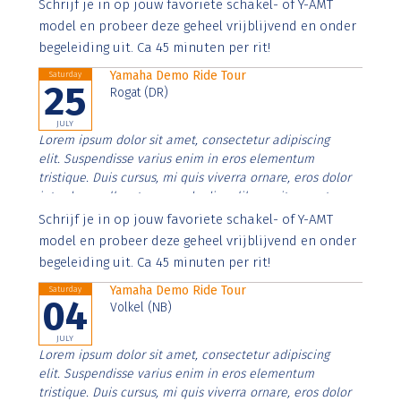
Aenean faucibus nibh et justo cursus id rutrum lorem
Schrijf je in op jouw favoriete schakel- of Y-AMT
imperdiet. Nunc ut sem vitae risus tristique posuere.
model en probeer deze geheel vrijblijvend en onder
begeleiding uit. Ca 45 minuten per rit!
Yamaha Demo Ride Tour
Saturday
25
Rogat (DR)
JULY
Lorem ipsum dolor sit amet, consectetur adipiscing
elit. Suspendisse varius enim in eros elementum
tristique. Duis cursus, mi quis viverra ornare, eros dolor
interdum nulla, ut commodo diam libero vitae erat.
Aenean faucibus nibh et justo cursus id rutrum lorem
Schrijf je in op jouw favoriete schakel- of Y-AMT
imperdiet. Nunc ut sem vitae risus tristique posuere.
model en probeer deze geheel vrijblijvend en onder
begeleiding uit. Ca 45 minuten per rit!
Yamaha Demo Ride Tour
Saturday
04
Volkel (NB)
JULY
Lorem ipsum dolor sit amet, consectetur adipiscing
elit. Suspendisse varius enim in eros elementum
tristique. Duis cursus, mi quis viverra ornare, eros dolor