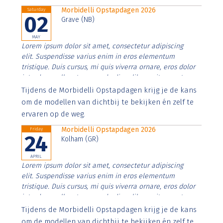
Morbidelli Opstapdagen 2026
Saturday
02
Grave (NB)
MAY
Lorem ipsum dolor sit amet, consectetur adipiscing
elit. Suspendisse varius enim in eros elementum
tristique. Duis cursus, mi quis viverra ornare, eros dolor
interdum nulla, ut commodo diam libero vitae erat.
Aenean faucibus nibh et justo cursus id rutrum lorem
Tijdens de Morbidelli Opstapdagen krijg je de kans
imperdiet. Nunc ut sem vitae risus tristique posuere.
om de modellen van dichtbij te bekijken én zelf te
ervaren op de weg.
Morbidelli Opstapdagen 2026
Friday
24
Kolham (GR)
APRIL
Lorem ipsum dolor sit amet, consectetur adipiscing
elit. Suspendisse varius enim in eros elementum
tristique. Duis cursus, mi quis viverra ornare, eros dolor
interdum nulla, ut commodo diam libero vitae erat.
Aenean faucibus nibh et justo cursus id rutrum lorem
Tijdens de Morbidelli Opstapdagen krijg je de kans
imperdiet. Nunc ut sem vitae risus tristique posuere.
om de modellen van dichtbij te bekijken én zelf te