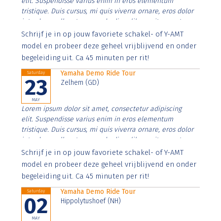
elit. Suspendisse varius enim in eros elementum
tristique. Duis cursus, mi quis viverra ornare, eros dolor
interdum nulla, ut commodo diam libero vitae erat.
Aenean faucibus nibh et justo cursus id rutrum lorem
Schrijf je in op jouw favoriete schakel- of Y-AMT
imperdiet. Nunc ut sem vitae risus tristique posuere.
model en probeer deze geheel vrijblijvend en onder
begeleiding uit. Ca 45 minuten per rit!
Yamaha Demo Ride Tour
Saturday
23
Zelhem (GD)
MAY
Lorem ipsum dolor sit amet, consectetur adipiscing
elit. Suspendisse varius enim in eros elementum
tristique. Duis cursus, mi quis viverra ornare, eros dolor
interdum nulla, ut commodo diam libero vitae erat.
Aenean faucibus nibh et justo cursus id rutrum lorem
Schrijf je in op jouw favoriete schakel- of Y-AMT
imperdiet. Nunc ut sem vitae risus tristique posuere.
model en probeer deze geheel vrijblijvend en onder
begeleiding uit. Ca 45 minuten per rit!
Yamaha Demo Ride Tour
Saturday
02
Hippolytushoef (NH)
MAY