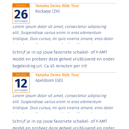
Yamaha Demo Ride Tour
Saturday
26
Rockanje (ZH)
SEPTEMBER
Lorem ipsum dolor sit amet, consectetur adipiscing
elit. Suspendisse varius enim in eros elementum
tristique. Duis cursus, mi quis viverra ornare, eros dolor
interdum nulla, ut commodo diam libero vitae erat.
Aenean faucibus nibh et justo cursus id rutrum lorem
Schrijf je in op jouw favoriete schakel- of Y-AMT
imperdiet. Nunc ut sem vitae risus tristique posuere.
model en probeer deze geheel vrijblijvend en onder
begeleiding uit. Ca 45 minuten per rit!
Yamaha Demo Ride Tour
Saturday
12
Apeldoorn (GD)
SEPTEMBER
Lorem ipsum dolor sit amet, consectetur adipiscing
elit. Suspendisse varius enim in eros elementum
tristique. Duis cursus, mi quis viverra ornare, eros dolor
interdum nulla, ut commodo diam libero vitae erat.
Aenean faucibus nibh et justo cursus id rutrum lorem
Schrijf je in op jouw favoriete schakel- of Y-AMT
imperdiet. Nunc ut sem vitae risus tristique posuere.
model en probeer deze geheel vrijblijvend en onder