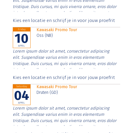
elit. Suspendisse varius enim in eros elementum
tristique. Duis cursus, mi quis viverra ornare, eros dolor
interdum nulla, ut commodo diam libero vitae erat.
Aenean faucibus nibh et justo cursus id rutrum lorem
Kies een locatie en schrijf je in voor jouw proefrit
imperdiet. Nunc ut sem vitae risus tristique posuere.
Kawasaki Promo Tour
Friday
10
Oss (NB)
APRIL
Lorem ipsum dolor sit amet, consectetur adipiscing
elit. Suspendisse varius enim in eros elementum
tristique. Duis cursus, mi quis viverra ornare, eros dolor
interdum nulla, ut commodo diam libero vitae erat.
Aenean faucibus nibh et justo cursus id rutrum lorem
Kies een locatie en schrijf je in voor jouw proefrit
imperdiet. Nunc ut sem vitae risus tristique posuere.
Kawasaki Promo Tour
Saturday
04
Druten (GD)
APRIL
Lorem ipsum dolor sit amet, consectetur adipiscing
elit. Suspendisse varius enim in eros elementum
tristique. Duis cursus, mi quis viverra ornare, eros dolor
interdum nulla, ut commodo diam libero vitae erat.