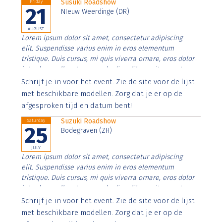
Susuki Roadshow
Friday
21
NIeuw Weerdinge (DR)
AUGUST
Lorem ipsum dolor sit amet, consectetur adipiscing
elit. Suspendisse varius enim in eros elementum
tristique. Duis cursus, mi quis viverra ornare, eros dolor
interdum nulla, ut commodo diam libero vitae erat.
Aenean faucibus nibh et justo cursus id rutrum lorem
Schrijf je in voor het event. Zie de site voor de lijst
imperdiet. Nunc ut sem vitae risus tristique posuere.
met beschikbare modellen. Zorg dat je er op de
afgesproken tijd en datum bent!
Suzuki Roadshow
Saturday
25
Bodegraven (ZH)
JULY
Lorem ipsum dolor sit amet, consectetur adipiscing
elit. Suspendisse varius enim in eros elementum
tristique. Duis cursus, mi quis viverra ornare, eros dolor
interdum nulla, ut commodo diam libero vitae erat.
Aenean faucibus nibh et justo cursus id rutrum lorem
Schrijf je in voor het event. Zie de site voor de lijst
imperdiet. Nunc ut sem vitae risus tristique posuere.
met beschikbare modellen. Zorg dat je er op de