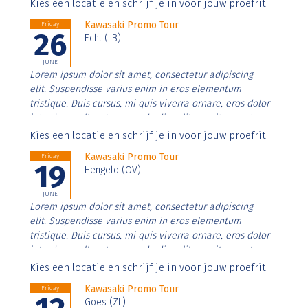
Aenean faucibus nibh et justo cursus id rutrum lorem
Kies een locatie en schrijf je in voor jouw proefrit
imperdiet. Nunc ut sem vitae risus tristique posuere.
Kawasaki Promo Tour
Friday
26
Echt (LB)
JUNE
Lorem ipsum dolor sit amet, consectetur adipiscing
elit. Suspendisse varius enim in eros elementum
tristique. Duis cursus, mi quis viverra ornare, eros dolor
interdum nulla, ut commodo diam libero vitae erat.
Aenean faucibus nibh et justo cursus id rutrum lorem
Kies een locatie en schrijf je in voor jouw proefrit
imperdiet. Nunc ut sem vitae risus tristique posuere.
Kawasaki Promo Tour
Friday
19
Hengelo (OV)
JUNE
Lorem ipsum dolor sit amet, consectetur adipiscing
elit. Suspendisse varius enim in eros elementum
tristique. Duis cursus, mi quis viverra ornare, eros dolor
interdum nulla, ut commodo diam libero vitae erat.
Aenean faucibus nibh et justo cursus id rutrum lorem
Kies een locatie en schrijf je in voor jouw proefrit
imperdiet. Nunc ut sem vitae risus tristique posuere.
Kawasaki Promo Tour
Friday
Goes (ZL)