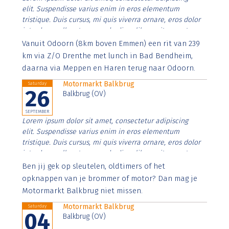
elit. Suspendisse varius enim in eros elementum
tristique. Duis cursus, mi quis viverra ornare, eros dolor
interdum nulla, ut commodo diam libero vitae erat.
Aenean faucibus nibh et justo cursus id rutrum lorem
Vanuit Odoorn (8km boven Emmen) een rit van 239
imperdiet. Nunc ut sem vitae risus tristique posuere.
km via Z/O Drenthe met lunch in Bad Bendheim,
daarna via Meppen en Haren terug naar Odoorn.
Motormarkt Balkbrug
Saturday
26
Balkbrug (OV)
SEPTEMBER
Lorem ipsum dolor sit amet, consectetur adipiscing
elit. Suspendisse varius enim in eros elementum
tristique. Duis cursus, mi quis viverra ornare, eros dolor
interdum nulla, ut commodo diam libero vitae erat.
Aenean faucibus nibh et justo cursus id rutrum lorem
Ben jij gek op sleutelen, oldtimers of het
imperdiet. Nunc ut sem vitae risus tristique posuere.
opknappen van je brommer of motor? Dan mag je
Motormarkt Balkbrug niet missen.
Motormarkt Balkbrug
Saturday
04
Balkbrug (OV)