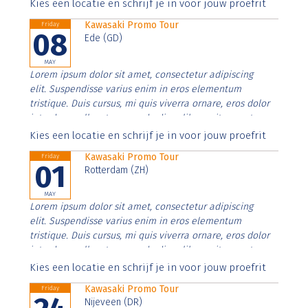
Aenean faucibus nibh et justo cursus id rutrum lorem
Kies een locatie en schrijf je in voor jouw proefrit
imperdiet. Nunc ut sem vitae risus tristique posuere.
Kawasaki Promo Tour
Friday
08
Ede (GD)
MAY
Lorem ipsum dolor sit amet, consectetur adipiscing
elit. Suspendisse varius enim in eros elementum
tristique. Duis cursus, mi quis viverra ornare, eros dolor
interdum nulla, ut commodo diam libero vitae erat.
Aenean faucibus nibh et justo cursus id rutrum lorem
Kies een locatie en schrijf je in voor jouw proefrit
imperdiet. Nunc ut sem vitae risus tristique posuere.
Kawasaki Promo Tour
Friday
01
Rotterdam (ZH)
MAY
Lorem ipsum dolor sit amet, consectetur adipiscing
elit. Suspendisse varius enim in eros elementum
tristique. Duis cursus, mi quis viverra ornare, eros dolor
interdum nulla, ut commodo diam libero vitae erat.
Aenean faucibus nibh et justo cursus id rutrum lorem
Kies een locatie en schrijf je in voor jouw proefrit
imperdiet. Nunc ut sem vitae risus tristique posuere.
Kawasaki Promo Tour
Friday
Nijeveen (DR)