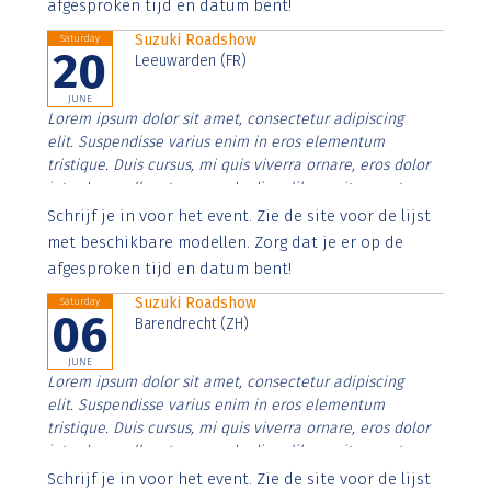
afgesproken tijd en datum bent!
Suzuki Roadshow
Saturday
20
Leeuwarden (FR)
JUNE
Lorem ipsum dolor sit amet, consectetur adipiscing
elit. Suspendisse varius enim in eros elementum
tristique. Duis cursus, mi quis viverra ornare, eros dolor
interdum nulla, ut commodo diam libero vitae erat.
Aenean faucibus nibh et justo cursus id rutrum lorem
Schrijf je in voor het event. Zie de site voor de lijst
imperdiet. Nunc ut sem vitae risus tristique posuere.
met beschikbare modellen. Zorg dat je er op de
afgesproken tijd en datum bent!
Suzuki Roadshow
Saturday
06
Barendrecht (ZH)
JUNE
Lorem ipsum dolor sit amet, consectetur adipiscing
elit. Suspendisse varius enim in eros elementum
tristique. Duis cursus, mi quis viverra ornare, eros dolor
interdum nulla, ut commodo diam libero vitae erat.
Aenean faucibus nibh et justo cursus id rutrum lorem
Schrijf je in voor het event. Zie de site voor de lijst