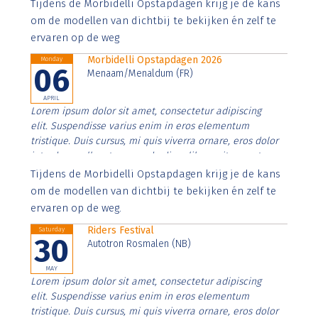
Aenean faucibus nibh et justo cursus id rutrum lorem
Tijdens de Morbidelli Opstapdagen krijg je de kans
imperdiet. Nunc ut sem vitae risus tristique posuere.
om de modellen van dichtbij te bekijken én zelf te
ervaren op de weg
Morbidelli Opstapdagen 2026
Monday
06
Menaam/Menaldum (FR)
APRIL
Lorem ipsum dolor sit amet, consectetur adipiscing
elit. Suspendisse varius enim in eros elementum
tristique. Duis cursus, mi quis viverra ornare, eros dolor
interdum nulla, ut commodo diam libero vitae erat.
Aenean faucibus nibh et justo cursus id rutrum lorem
Tijdens de Morbidelli Opstapdagen krijg je de kans
imperdiet. Nunc ut sem vitae risus tristique posuere.
om de modellen van dichtbij te bekijken én zelf te
ervaren op de weg.
Riders Festival
Saturday
30
Autotron Rosmalen (NB)
MAY
Lorem ipsum dolor sit amet, consectetur adipiscing
elit. Suspendisse varius enim in eros elementum
tristique. Duis cursus, mi quis viverra ornare, eros dolor