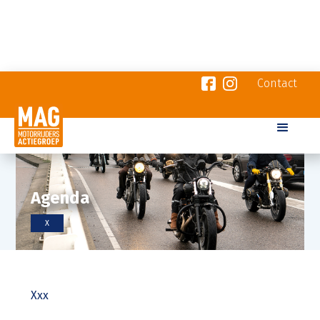
Contact
Agenda
X
Xxx