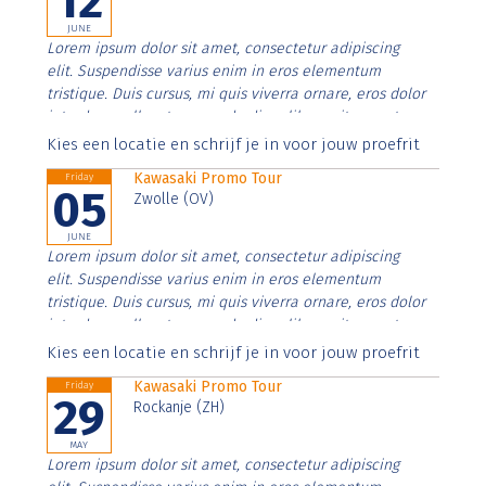
12
JUNE
Lorem ipsum dolor sit amet, consectetur adipiscing
elit. Suspendisse varius enim in eros elementum
tristique. Duis cursus, mi quis viverra ornare, eros dolor
interdum nulla, ut commodo diam libero vitae erat.
Aenean faucibus nibh et justo cursus id rutrum lorem
Kies een locatie en schrijf je in voor jouw proefrit
imperdiet. Nunc ut sem vitae risus tristique posuere.
Kawasaki Promo Tour
Friday
05
Zwolle (OV)
JUNE
Lorem ipsum dolor sit amet, consectetur adipiscing
elit. Suspendisse varius enim in eros elementum
tristique. Duis cursus, mi quis viverra ornare, eros dolor
interdum nulla, ut commodo diam libero vitae erat.
Aenean faucibus nibh et justo cursus id rutrum lorem
Kies een locatie en schrijf je in voor jouw proefrit
imperdiet. Nunc ut sem vitae risus tristique posuere.
Kawasaki Promo Tour
Friday
29
Rockanje (ZH)
MAY
Lorem ipsum dolor sit amet, consectetur adipiscing