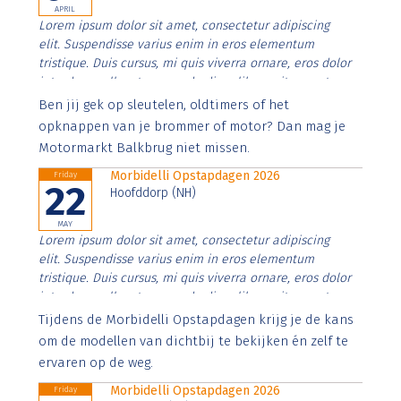
APRIL
Lorem ipsum dolor sit amet, consectetur adipiscing
elit. Suspendisse varius enim in eros elementum
tristique. Duis cursus, mi quis viverra ornare, eros dolor
interdum nulla, ut commodo diam libero vitae erat.
Aenean faucibus nibh et justo cursus id rutrum lorem
Ben jij gek op sleutelen, oldtimers of het
imperdiet. Nunc ut sem vitae risus tristique posuere.
opknappen van je brommer of motor? Dan mag je
Motormarkt Balkbrug niet missen.
Morbidelli Opstapdagen 2026
Friday
22
Hoofddorp (NH)
MAY
Lorem ipsum dolor sit amet, consectetur adipiscing
elit. Suspendisse varius enim in eros elementum
tristique. Duis cursus, mi quis viverra ornare, eros dolor
interdum nulla, ut commodo diam libero vitae erat.
Aenean faucibus nibh et justo cursus id rutrum lorem
Tijdens de Morbidelli Opstapdagen krijg je de kans
imperdiet. Nunc ut sem vitae risus tristique posuere.
om de modellen van dichtbij te bekijken én zelf te
ervaren op de weg.
Morbidelli Opstapdagen 2026
Friday