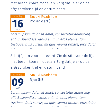
imperdiet. Nunc ut sem vitae risus tristique posuere.
met beschikbare modellen. Zorg dat je er op de
afgesproken tijd en datum bent!
Suzuki Roadshow
Saturday
16
Rockanje (ZH)
MAY
Lorem ipsum dolor sit amet, consectetur adipiscing
elit. Suspendisse varius enim in eros elementum
tristique. Duis cursus, mi quis viverra ornare, eros dolor
interdum nulla, ut commodo diam libero vitae erat.
Aenean faucibus nibh et justo cursus id rutrum lorem
Schrijf je in voor het event. Zie de site voor de lijst
imperdiet. Nunc ut sem vitae risus tristique posuere.
met beschikbare modellen. Zorg dat je er op de
afgesproken tijd en datum bent!
Suzuki Roadshow
Saturday
09
Rijen (NB)
MAY
Lorem ipsum dolor sit amet, consectetur adipiscing
elit. Suspendisse varius enim in eros elementum
tristique. Duis cursus, mi quis viverra ornare, eros dolor
interdum nulla, ut commodo diam libero vitae erat.