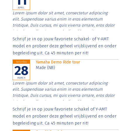
11
APRIL
Lorem ipsum dolor sit amet, consectetur adipiscing
elit. Suspendisse varius enim in eros elementum
tristique. Duis cursus, mi quis viverra ornare, eros dolor
interdum nulla, ut commodo diam libero vitae erat.
Aenean faucibus nibh et justo cursus id rutrum lorem
Schrijf je in op jouw favoriete schakel- of Y-AMT
imperdiet. Nunc ut sem vitae risus tristique posuere.
model en probeer deze geheel vrijblijvend en onder
begeleiding uit. Ca 45 minuten per rit!
Yamaha Demo Ride tour
Saturday
28
Made (NB)
MARCH
Lorem ipsum dolor sit amet, consectetur adipiscing
elit. Suspendisse varius enim in eros elementum
tristique. Duis cursus, mi quis viverra ornare, eros dolor
interdum nulla, ut commodo diam libero vitae erat.
Aenean faucibus nibh et justo cursus id rutrum lorem
Schrijf je in op jouw favoriete schakel of Y-AMT
imperdiet. Nunc ut sem vitae risus tristique posuere.
model en probeer deze geheel vrijblijvend en onder
begeleiding uit. Ca 45 minuten per rit!