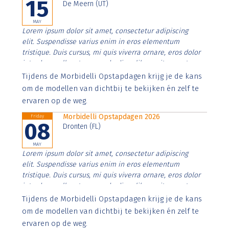
15
De Meern (UT)
MAY
Lorem ipsum dolor sit amet, consectetur adipiscing
elit. Suspendisse varius enim in eros elementum
tristique. Duis cursus, mi quis viverra ornare, eros dolor
interdum nulla, ut commodo diam libero vitae erat.
Aenean faucibus nibh et justo cursus id rutrum lorem
Tijdens de Morbidelli Opstapdagen krijg je de kans
imperdiet. Nunc ut sem vitae risus tristique posuere.
om de modellen van dichtbij te bekijken én zelf te
ervaren op de weg.
Morbidelli Opstapdagen 2026
Friday
08
Dronten (FL)
MAY
Lorem ipsum dolor sit amet, consectetur adipiscing
elit. Suspendisse varius enim in eros elementum
tristique. Duis cursus, mi quis viverra ornare, eros dolor
interdum nulla, ut commodo diam libero vitae erat.
Aenean faucibus nibh et justo cursus id rutrum lorem
Tijdens de Morbidelli Opstapdagen krijg je de kans
imperdiet. Nunc ut sem vitae risus tristique posuere.
om de modellen van dichtbij te bekijken én zelf te
ervaren op de weg.