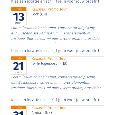
Aenean faucibus nibh et justo cursus id rutrum lorem
Kies een locatie en schrijf je in voor jouw proefrit
imperdiet. Nunc ut sem vitae risus tristique posuere.
Kawasaki Promo Tour
Friday
13
Leek (GN)
MARCH
Lorem ipsum dolor sit amet, consectetur adipiscing
elit. Suspendisse varius enim in eros elementum
tristique. Duis cursus, mi quis viverra ornare, eros dolor
interdum nulla, ut commodo diam libero vitae erat.
Aenean faucibus nibh et justo cursus id rutrum lorem
Kies een locatie en schrijf je in voor jouw proefrit
imperdiet. Nunc ut sem vitae risus tristique posuere.
Kawasaki Promo Tour
Friday
21
's-Hertogenbosch (NB)
AUGUST
Lorem ipsum dolor sit amet, consectetur adipiscing
elit. Suspendisse varius enim in eros elementum
tristique. Duis cursus, mi quis viverra ornare, eros dolor
interdum nulla, ut commodo diam libero vitae erat.
Aenean faucibus nibh et justo cursus id rutrum lorem
Kies een locatie en schrijf je in voor jouw proefrit
imperdiet. Nunc ut sem vitae risus tristique posuere.
Kawasaki Promo Tour
Friday
Alkmaar (NH)