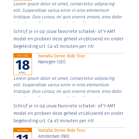
Lorem ipsum dolor sit amet, consectetur adipiscing
elit. Suspendisse varius enim in eros elementum
tristique. Duis cursus, mi quis viverra ornare, eros dolor
interdum nulla, ut commodo diam libero vitae erat.
Aenean faucibus nibh et justo cursus id rutrum lorem
Schrijf je in op jouw favoriete schakel- of Y-AMT
imperdiet. Nunc ut sem vitae risus tristique posuere.
model en probeer deze geheel vrijblijvend en onder
begeleiding uit. Ca 45 minuten per rit!
Yamaha Demo Ride Tour
Saturday
18
Nijmegen (GD)
APRIL
Lorem ipsum dolor sit amet, consectetur adipiscing
elit. Suspendisse varius enim in eros elementum
tristique. Duis cursus, mi quis viverra ornare, eros dolor
interdum nulla, ut commodo diam libero vitae erat.
Aenean faucibus nibh et justo cursus id rutrum lorem
Schrijf je in op jouw favoriete schakel- of Y-AMT
imperdiet. Nunc ut sem vitae risus tristique posuere.
model en probeer deze geheel vrijblijvend en onder
begeleiding uit. Ca 45 minuten per rit!
Yamaha Demo Ride Tour
Saturday
Amsterdam (NH)