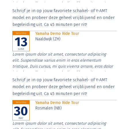
interdum nulla, ut commodo diam libero vitae erat.
Aenean faucibus nibh et justo cursus id rutrum lorem
Schrijf je in op jouw favoriete schakel- of Y-AMT
imperdiet. Nunc ut sem vitae risus tristique posuere.
model en probeer deze geheel vrijblijvend en onder
begeleiding uit. Ca 45 minuten per rit!
Yamaha Demo Ride Tour
Saturday
13
Naaldwijk (ZH)
JUNE
Lorem ipsum dolor sit amet, consectetur adipiscing
elit. Suspendisse varius enim in eros elementum
tristique. Duis cursus, mi quis viverra ornare, eros dolor
interdum nulla, ut commodo diam libero vitae erat.
Aenean faucibus nibh et justo cursus id rutrum lorem
Schrijf je in op jouw favoriete schakel- of Y-AMT
imperdiet. Nunc ut sem vitae risus tristique posuere.
model en probeer deze geheel vrijblijvend en onder
begeleiding uit. Ca 45 minuten per rit!
Yamaha Demo Ride Tour
Saturday
30
Rosmalen (NB)
MAY
Lorem ipsum dolor sit amet, consectetur adipiscing