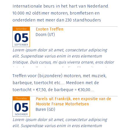
Aenean faucibus nibh et justo cursus id rutrum lorem
Internationale beurs in het hart van Nederland.
imperdiet. Nunc ut sem vitae risus tristique posuere.
10.000 m2 oldtimer motoren, bromfietsen en
onderdelen met meer dan 230 standhouders
Exoten Treffen
Saturday
05
Doorn (UT)
SEPTEMBER
Lorem ipsum dolor sit amet, consectetur adipiscing
elit. Suspendisse varius enim in eros elementum
tristique. Duis cursus, mi quis viverra ornare, eros dolor
interdum nulla, ut commodo diam libero vitae erat.
Aenean faucibus nibh et justo cursus id rutrum lorem
Treffen voor (bijzondere) motoren, met muziek,
imperdiet. Nunc ut sem vitae risus tristique posuere.
barbeque, toertocht etc..... Meedoen met de
toertocht = €7,50, de barbeque = €30,00....
Parels uit Frankrijk, een expositie van de
Thursday
05
Mooiste Franse Motorfietsen
Buren (GD)
NOVEMBER
Lorem ipsum dolor sit amet, consectetur adipiscing
elit. Suspendisse varius enim in eros elementum