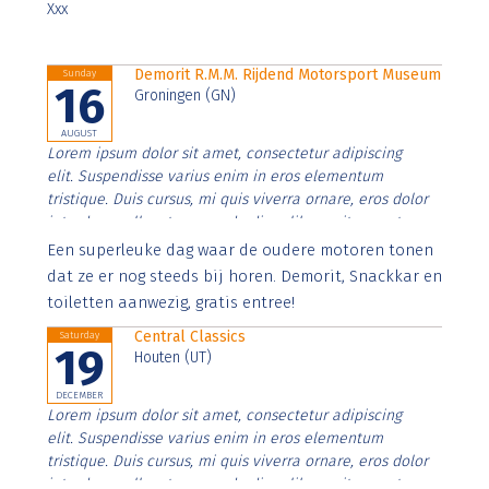
Xxx
Demorit R.M.M. Rijdend Motorsport Museum
Sunday
16
Groningen (GN)
AUGUST
Lorem ipsum dolor sit amet, consectetur adipiscing
elit. Suspendisse varius enim in eros elementum
tristique. Duis cursus, mi quis viverra ornare, eros dolor
interdum nulla, ut commodo diam libero vitae erat.
Aenean faucibus nibh et justo cursus id rutrum lorem
Een superleuke dag waar de oudere motoren tonen
imperdiet. Nunc ut sem vitae risus tristique posuere.
dat ze er nog steeds bij horen. Demorit, Snackkar en
toiletten aanwezig, gratis entree!
Central Classics
Saturday
19
Houten (UT)
DECEMBER
Lorem ipsum dolor sit amet, consectetur adipiscing
elit. Suspendisse varius enim in eros elementum
tristique. Duis cursus, mi quis viverra ornare, eros dolor
interdum nulla, ut commodo diam libero vitae erat.