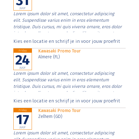
31
JULY
Lorem ipsum dolor sit amet, consectetur adipiscing
elit. Suspendisse varius enim in eros elementum
tristique. Duis cursus, mi quis viverra ornare, eros dolor
interdum nulla, ut commodo diam libero vitae erat.
Aenean faucibus nibh et justo cursus id rutrum lorem
Kies een locatie en schrijf je in voor jouw proefrit
imperdiet. Nunc ut sem vitae risus tristique posuere.
Kawasaki Promo Tour
Friday
24
Almere (FL)
JULY
Lorem ipsum dolor sit amet, consectetur adipiscing
elit. Suspendisse varius enim in eros elementum
tristique. Duis cursus, mi quis viverra ornare, eros dolor
interdum nulla, ut commodo diam libero vitae erat.
Aenean faucibus nibh et justo cursus id rutrum lorem
Kies een locatie en schrijf je in voor jouw proefrit
imperdiet. Nunc ut sem vitae risus tristique posuere.
Kawasaki Promo Tour
Friday
17
Zelhem (GD)
JULY
Lorem ipsum dolor sit amet, consectetur adipiscing