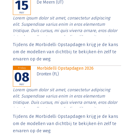
15
De Meern (UT)
MAY
Lorem ipsum dolor sit amet, consectetur adipiscing
elit. Suspendisse varius enim in eros elementum
tristique. Duis cursus, mi quis viverra ornare, eros dolor
interdum nulla, ut commodo diam libero vitae erat.
Aenean faucibus nibh et justo cursus id rutrum lorem
Tijdens de Morbidelli Opstapdagen krijg je de kans
imperdiet. Nunc ut sem vitae risus tristique posuere.
om de modellen van dichtbij te bekijken én zelf te
ervaren op de weg.
Morbidelli Opstapdagen 2026
Friday
08
Dronten (FL)
MAY
Lorem ipsum dolor sit amet, consectetur adipiscing
elit. Suspendisse varius enim in eros elementum
tristique. Duis cursus, mi quis viverra ornare, eros dolor
interdum nulla, ut commodo diam libero vitae erat.
Aenean faucibus nibh et justo cursus id rutrum lorem
Tijdens de Morbidelli Opstapdagen krijg je de kans
imperdiet. Nunc ut sem vitae risus tristique posuere.
om de modellen van dichtbij te bekijken én zelf te
ervaren op de weg.