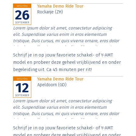
Yamaha Demo Ride Tour
Saturday
26
Rockanje (ZH)
SEPTEMBER
Lorem ipsum dolor sit amet, consectetur adipiscing
elit. Suspendisse varius enim in eros elementum
tristique. Duis cursus, mi quis viverra ornare, eros dolor
interdum nulla, ut commodo diam libero vitae erat.
Aenean faucibus nibh et justo cursus id rutrum lorem
Schrijf je in op jouw favoriete schakel- of Y-AMT
imperdiet. Nunc ut sem vitae risus tristique posuere.
model en probeer deze geheel vrijblijvend en onder
begeleiding uit. Ca 45 minuten per rit!
Yamaha Demo Ride Tour
Saturday
12
Apeldoorn (GD)
SEPTEMBER
Lorem ipsum dolor sit amet, consectetur adipiscing
elit. Suspendisse varius enim in eros elementum
tristique. Duis cursus, mi quis viverra ornare, eros dolor
interdum nulla, ut commodo diam libero vitae erat.
Aenean faucibus nibh et justo cursus id rutrum lorem
Schrijf je in op jouw favoriete schakel- of Y-AMT
imperdiet. Nunc ut sem vitae risus tristique posuere.
model en probeer deze geheel vrijblijvend en onder