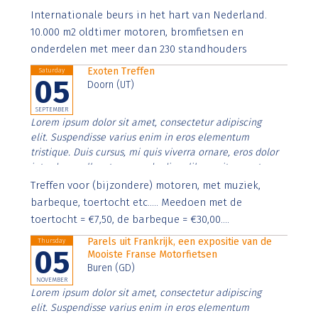
Aenean faucibus nibh et justo cursus id rutrum lorem
Internationale beurs in het hart van Nederland.
imperdiet. Nunc ut sem vitae risus tristique posuere.
10.000 m2 oldtimer motoren, bromfietsen en
onderdelen met meer dan 230 standhouders
Exoten Treffen
Saturday
05
Doorn (UT)
SEPTEMBER
Lorem ipsum dolor sit amet, consectetur adipiscing
elit. Suspendisse varius enim in eros elementum
tristique. Duis cursus, mi quis viverra ornare, eros dolor
interdum nulla, ut commodo diam libero vitae erat.
Aenean faucibus nibh et justo cursus id rutrum lorem
Treffen voor (bijzondere) motoren, met muziek,
imperdiet. Nunc ut sem vitae risus tristique posuere.
barbeque, toertocht etc..... Meedoen met de
toertocht = €7,50, de barbeque = €30,00....
Parels uit Frankrijk, een expositie van de
Thursday
05
Mooiste Franse Motorfietsen
Buren (GD)
NOVEMBER
Lorem ipsum dolor sit amet, consectetur adipiscing
elit. Suspendisse varius enim in eros elementum