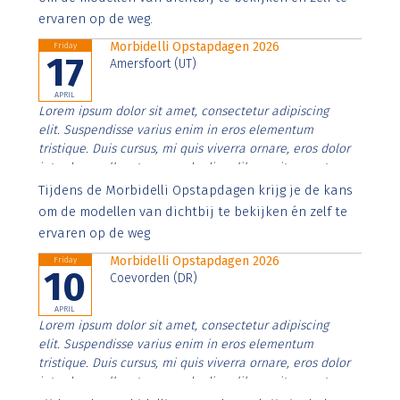
ervaren op de weg.
Morbidelli Opstapdagen 2026
Friday
17
Amersfoort (UT)
APRIL
Lorem ipsum dolor sit amet, consectetur adipiscing
elit. Suspendisse varius enim in eros elementum
tristique. Duis cursus, mi quis viverra ornare, eros dolor
interdum nulla, ut commodo diam libero vitae erat.
Aenean faucibus nibh et justo cursus id rutrum lorem
Tijdens de Morbidelli Opstapdagen krijg je de kans
imperdiet. Nunc ut sem vitae risus tristique posuere.
om de modellen van dichtbij te bekijken én zelf te
ervaren op de weg
Morbidelli Opstapdagen 2026
Friday
10
Coevorden (DR)
APRIL
Lorem ipsum dolor sit amet, consectetur adipiscing
elit. Suspendisse varius enim in eros elementum
tristique. Duis cursus, mi quis viverra ornare, eros dolor
interdum nulla, ut commodo diam libero vitae erat.