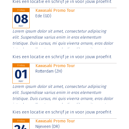
Aenean faucibus nibh et justo cursus id rutrum lorem
Kies een locatie en schrijf je in voor jouw proefrit
imperdiet. Nunc ut sem vitae risus tristique posuere.
Kawasaki Promo Tour
Friday
08
Ede (GD)
MAY
Lorem ipsum dolor sit amet, consectetur adipiscing
elit. Suspendisse varius enim in eros elementum
tristique. Duis cursus, mi quis viverra ornare, eros dolor
interdum nulla, ut commodo diam libero vitae erat.
Aenean faucibus nibh et justo cursus id rutrum lorem
Kies een locatie en schrijf je in voor jouw proefrit
imperdiet. Nunc ut sem vitae risus tristique posuere.
Kawasaki Promo Tour
Friday
01
Rotterdam (ZH)
MAY
Lorem ipsum dolor sit amet, consectetur adipiscing
elit. Suspendisse varius enim in eros elementum
tristique. Duis cursus, mi quis viverra ornare, eros dolor
interdum nulla, ut commodo diam libero vitae erat.
Aenean faucibus nibh et justo cursus id rutrum lorem
Kies een locatie en schrijf je in voor jouw proefrit
imperdiet. Nunc ut sem vitae risus tristique posuere.
Kawasaki Promo Tour
Friday
Nijeveen (DR)