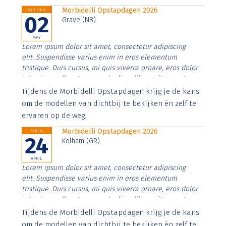
Morbidelli Opstapdagen 2026
Saturday
02
Grave (NB)
MAY
Lorem ipsum dolor sit amet, consectetur adipiscing
elit. Suspendisse varius enim in eros elementum
tristique. Duis cursus, mi quis viverra ornare, eros dolor
interdum nulla, ut commodo diam libero vitae erat.
Aenean faucibus nibh et justo cursus id rutrum lorem
Tijdens de Morbidelli Opstapdagen krijg je de kans
imperdiet. Nunc ut sem vitae risus tristique posuere.
om de modellen van dichtbij te bekijken én zelf te
ervaren op de weg.
Morbidelli Opstapdagen 2026
Friday
24
Kolham (GR)
APRIL
Lorem ipsum dolor sit amet, consectetur adipiscing
elit. Suspendisse varius enim in eros elementum
tristique. Duis cursus, mi quis viverra ornare, eros dolor
interdum nulla, ut commodo diam libero vitae erat.
Aenean faucibus nibh et justo cursus id rutrum lorem
Tijdens de Morbidelli Opstapdagen krijg je de kans
imperdiet. Nunc ut sem vitae risus tristique posuere.
om de modellen van dichtbij te bekijken én zelf te