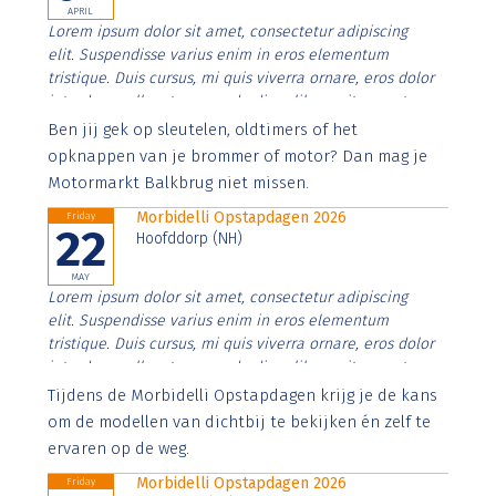
APRIL
Lorem ipsum dolor sit amet, consectetur adipiscing
elit. Suspendisse varius enim in eros elementum
tristique. Duis cursus, mi quis viverra ornare, eros dolor
interdum nulla, ut commodo diam libero vitae erat.
Aenean faucibus nibh et justo cursus id rutrum lorem
Ben jij gek op sleutelen, oldtimers of het
imperdiet. Nunc ut sem vitae risus tristique posuere.
opknappen van je brommer of motor? Dan mag je
Motormarkt Balkbrug niet missen.
Morbidelli Opstapdagen 2026
Friday
22
Hoofddorp (NH)
MAY
Lorem ipsum dolor sit amet, consectetur adipiscing
elit. Suspendisse varius enim in eros elementum
tristique. Duis cursus, mi quis viverra ornare, eros dolor
interdum nulla, ut commodo diam libero vitae erat.
Aenean faucibus nibh et justo cursus id rutrum lorem
Tijdens de Morbidelli Opstapdagen krijg je de kans
imperdiet. Nunc ut sem vitae risus tristique posuere.
om de modellen van dichtbij te bekijken én zelf te
ervaren op de weg.
Morbidelli Opstapdagen 2026
Friday