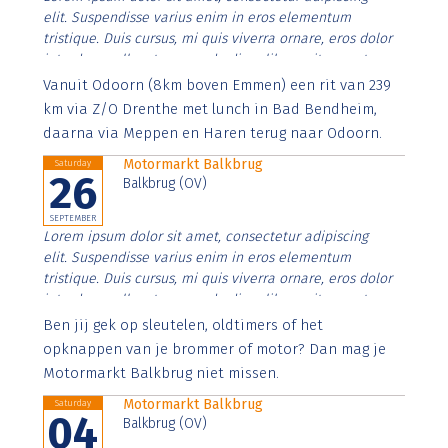
elit. Suspendisse varius enim in eros elementum
tristique. Duis cursus, mi quis viverra ornare, eros dolor
interdum nulla, ut commodo diam libero vitae erat.
Aenean faucibus nibh et justo cursus id rutrum lorem
Vanuit Odoorn (8km boven Emmen) een rit van 239
imperdiet. Nunc ut sem vitae risus tristique posuere.
km via Z/O Drenthe met lunch in Bad Bendheim,
daarna via Meppen en Haren terug naar Odoorn.
Motormarkt Balkbrug
Saturday
26
Balkbrug (OV)
SEPTEMBER
Lorem ipsum dolor sit amet, consectetur adipiscing
elit. Suspendisse varius enim in eros elementum
tristique. Duis cursus, mi quis viverra ornare, eros dolor
interdum nulla, ut commodo diam libero vitae erat.
Aenean faucibus nibh et justo cursus id rutrum lorem
Ben jij gek op sleutelen, oldtimers of het
imperdiet. Nunc ut sem vitae risus tristique posuere.
opknappen van je brommer of motor? Dan mag je
Motormarkt Balkbrug niet missen.
Motormarkt Balkbrug
Saturday
04
Balkbrug (OV)