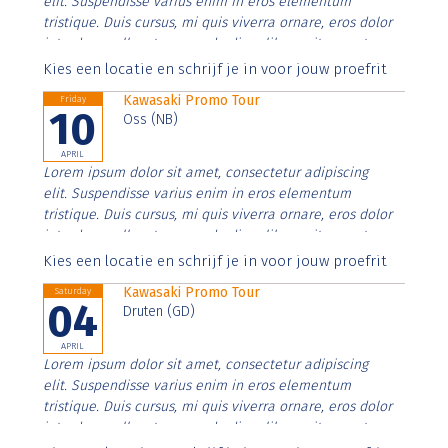
elit. Suspendisse varius enim in eros elementum
tristique. Duis cursus, mi quis viverra ornare, eros dolor
interdum nulla, ut commodo diam libero vitae erat.
Aenean faucibus nibh et justo cursus id rutrum lorem
Kies een locatie en schrijf je in voor jouw proefrit
imperdiet. Nunc ut sem vitae risus tristique posuere.
Kawasaki Promo Tour
Friday
10
Oss (NB)
APRIL
Lorem ipsum dolor sit amet, consectetur adipiscing
elit. Suspendisse varius enim in eros elementum
tristique. Duis cursus, mi quis viverra ornare, eros dolor
interdum nulla, ut commodo diam libero vitae erat.
Aenean faucibus nibh et justo cursus id rutrum lorem
Kies een locatie en schrijf je in voor jouw proefrit
imperdiet. Nunc ut sem vitae risus tristique posuere.
Kawasaki Promo Tour
Saturday
04
Druten (GD)
APRIL
Lorem ipsum dolor sit amet, consectetur adipiscing
elit. Suspendisse varius enim in eros elementum
tristique. Duis cursus, mi quis viverra ornare, eros dolor
interdum nulla, ut commodo diam libero vitae erat.