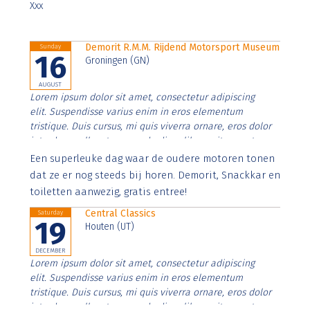
Xxx
Demorit R.M.M. Rijdend Motorsport Museum
Sunday
16
Groningen (GN)
AUGUST
Lorem ipsum dolor sit amet, consectetur adipiscing
elit. Suspendisse varius enim in eros elementum
tristique. Duis cursus, mi quis viverra ornare, eros dolor
interdum nulla, ut commodo diam libero vitae erat.
Aenean faucibus nibh et justo cursus id rutrum lorem
Een superleuke dag waar de oudere motoren tonen
imperdiet. Nunc ut sem vitae risus tristique posuere.
dat ze er nog steeds bij horen. Demorit, Snackkar en
toiletten aanwezig, gratis entree!
Central Classics
Saturday
19
Houten (UT)
DECEMBER
Lorem ipsum dolor sit amet, consectetur adipiscing
elit. Suspendisse varius enim in eros elementum
tristique. Duis cursus, mi quis viverra ornare, eros dolor
interdum nulla, ut commodo diam libero vitae erat.