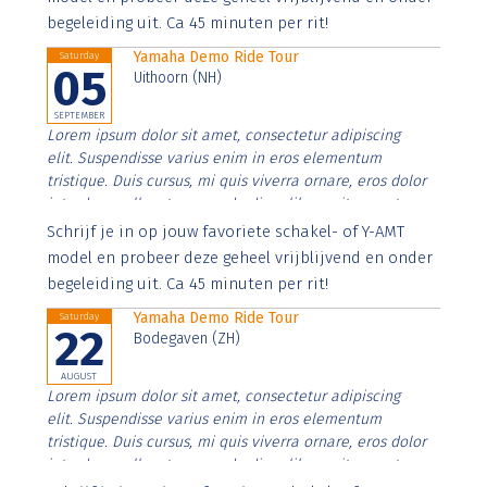
begeleiding uit. Ca 45 minuten per rit!
Yamaha Demo Ride Tour
Saturday
05
Uithoorn (NH)
SEPTEMBER
Lorem ipsum dolor sit amet, consectetur adipiscing
elit. Suspendisse varius enim in eros elementum
tristique. Duis cursus, mi quis viverra ornare, eros dolor
interdum nulla, ut commodo diam libero vitae erat.
Aenean faucibus nibh et justo cursus id rutrum lorem
Schrijf je in op jouw favoriete schakel- of Y-AMT
imperdiet. Nunc ut sem vitae risus tristique posuere.
model en probeer deze geheel vrijblijvend en onder
begeleiding uit. Ca 45 minuten per rit!
Yamaha Demo Ride Tour
Saturday
22
Bodegaven (ZH)
AUGUST
Lorem ipsum dolor sit amet, consectetur adipiscing
elit. Suspendisse varius enim in eros elementum
tristique. Duis cursus, mi quis viverra ornare, eros dolor
interdum nulla, ut commodo diam libero vitae erat.