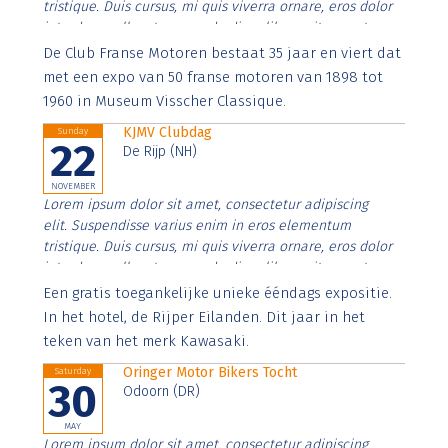
tristique. Duis cursus, mi quis viverra ornare, eros dolor
interdum nulla, ut commodo diam libero vitae erat.
Aenean faucibus nibh et justo cursus id rutrum lorem
De Club Franse Motoren bestaat 35 jaar en viert dat
imperdiet. Nunc ut sem vitae risus tristique posuere.
met een expo van 50 franse motoren van 1898 tot
1960 in Museum Visscher Classique.
KJMV Clubdag
Sunday
22
De Rijp (NH)
NOVEMBER
Lorem ipsum dolor sit amet, consectetur adipiscing
elit. Suspendisse varius enim in eros elementum
tristique. Duis cursus, mi quis viverra ornare, eros dolor
interdum nulla, ut commodo diam libero vitae erat.
Aenean faucibus nibh et justo cursus id rutrum lorem
Een gratis toegankelijke unieke ééndags expositie.
imperdiet. Nunc ut sem vitae risus tristique posuere.
In het hotel, de Rijper Eilanden. Dit jaar in het
teken van het merk Kawasaki.
Oringer Motor Bikers Tocht
Saturday
30
Odoorn (DR)
MAY
Lorem ipsum dolor sit amet, consectetur adipiscing