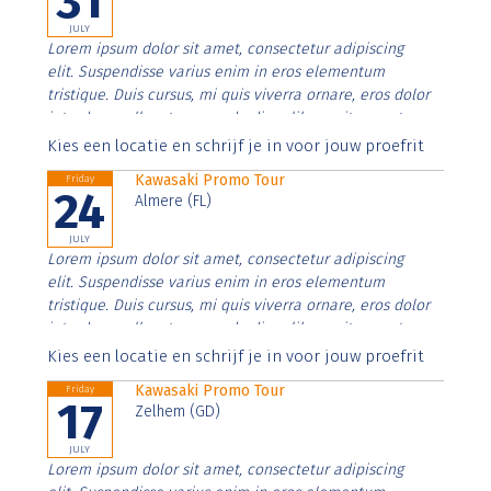
31
JULY
Lorem ipsum dolor sit amet, consectetur adipiscing
elit. Suspendisse varius enim in eros elementum
tristique. Duis cursus, mi quis viverra ornare, eros dolor
interdum nulla, ut commodo diam libero vitae erat.
Aenean faucibus nibh et justo cursus id rutrum lorem
Kies een locatie en schrijf je in voor jouw proefrit
imperdiet. Nunc ut sem vitae risus tristique posuere.
Kawasaki Promo Tour
Friday
24
Almere (FL)
JULY
Lorem ipsum dolor sit amet, consectetur adipiscing
elit. Suspendisse varius enim in eros elementum
tristique. Duis cursus, mi quis viverra ornare, eros dolor
interdum nulla, ut commodo diam libero vitae erat.
Aenean faucibus nibh et justo cursus id rutrum lorem
Kies een locatie en schrijf je in voor jouw proefrit
imperdiet. Nunc ut sem vitae risus tristique posuere.
Kawasaki Promo Tour
Friday
17
Zelhem (GD)
JULY
Lorem ipsum dolor sit amet, consectetur adipiscing