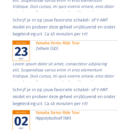
elit. Suspendisse varius enim in eros elementum
tristique. Duis cursus, mi quis viverra ornare, eros dolor
interdum nulla, ut commodo diam libero vitae erat.
Aenean faucibus nibh et justo cursus id rutrum lorem
Schrijf je in op jouw favoriete schakel- of Y-AMT
imperdiet. Nunc ut sem vitae risus tristique posuere.
model en probeer deze geheel vrijblijvend en onder
begeleiding uit. Ca 45 minuten per rit!
Yamaha Demo Ride Tour
Saturday
23
Zelhem (GD)
MAY
Lorem ipsum dolor sit amet, consectetur adipiscing
elit. Suspendisse varius enim in eros elementum
tristique. Duis cursus, mi quis viverra ornare, eros dolor
interdum nulla, ut commodo diam libero vitae erat.
Aenean faucibus nibh et justo cursus id rutrum lorem
Schrijf je in op jouw favoriete schakel- of Y-AMT
imperdiet. Nunc ut sem vitae risus tristique posuere.
model en probeer deze geheel vrijblijvend en onder
begeleiding uit. Ca 45 minuten per rit!
Yamaha Demo Ride Tour
Saturday
02
Hippolytushoef (NH)
MAY