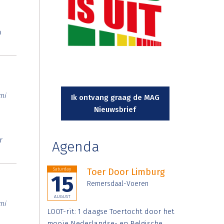
n
mi
Ik ontvang graag de MAG
Nieuwsbrief
r
Agenda
Saturday
Toer Door Limburg
15
Remersdaal-Voeren
AUGUST
mi
LOOT-rit: 1 daagse Toertocht door het
mooie Nederlandse- en Belgische