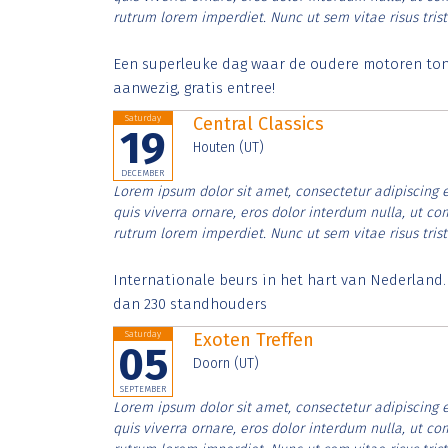
rutrum lorem imperdiet. Nunc ut sem vitae risus tris
Een superleuke dag waar de oudere motoren tonen
aanwezig, gratis entree!
Saturday
Central Classics
19
Houten (UT)
DECEMBER
Lorem ipsum dolor sit amet, consectetur adipiscing e
quis viverra ornare, eros dolor interdum nulla, ut c
rutrum lorem imperdiet. Nunc ut sem vitae risus tris
Internationale beurs in het hart van Nederland
dan 230 standhouders
Saturday
Exoten Treffen
05
Doorn (UT)
SEPTEMBER
Lorem ipsum dolor sit amet, consectetur adipiscing e
quis viverra ornare, eros dolor interdum nulla, ut c