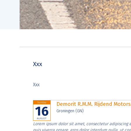
Xxx
Xxx
Sunday
Demorit R.M.M. Rijdend Moto
16
Groningen (GN)
AUGUST
Lorem ipsum dolor sit amet, consectetur adipiscing e
quis viverra ornare, eros dolor interdum nulla, ut c