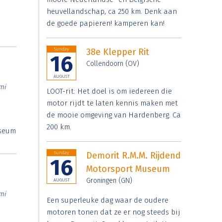
heuvellandschap, ca 250 km. Denk aan
de goede papieren! kamperen kan!
Sunday
38e Klepper Rit
16
Collendoorn (OV)
AUGUST
mi
LOOT-rit: Het doel is om iedereen die
motor rijdt te laten kennis maken met
de mooie omgeving van Hardenberg. Ca
200 km.
useum
Sunday
Demorit R.M.M. Rijdend
16
Motorsport Museum
Groningen (GN)
AUGUST
mi
Een superleuke dag waar de oudere
motoren tonen dat ze er nog steeds bij