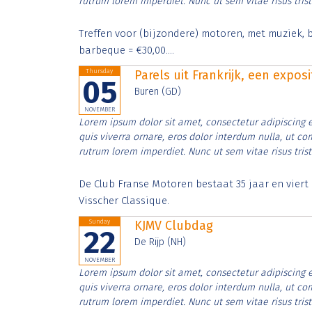
rutrum lorem imperdiet. Nunc ut sem vitae risus tris
Treffen voor (bijzondere) motoren, met muziek, b
barbeque = €30,00....
Thursday
Parels uit Frankrijk, een expos
05
Buren (GD)
NOVEMBER
Lorem ipsum dolor sit amet, consectetur adipiscing e
quis viverra ornare, eros dolor interdum nulla, ut c
rutrum lorem imperdiet. Nunc ut sem vitae risus tris
De Club Franse Motoren bestaat 35 jaar en vier
Visscher Classique.
Sunday
KJMV Clubdag
22
De Rijp (NH)
NOVEMBER
Lorem ipsum dolor sit amet, consectetur adipiscing e
quis viverra ornare, eros dolor interdum nulla, ut c
rutrum lorem imperdiet. Nunc ut sem vitae risus tris