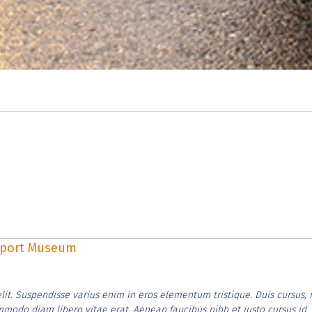
rsport Museum
lit. Suspendisse varius enim in eros elementum tristique. Duis cursus, 
ommodo diam libero vitae erat. Aenean faucibus nibh et justo cursus id