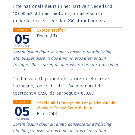
Aenean faucibus nibh et justo cursus id rutrum lorem
Internationale beurs in het hart van Nederland.
imperdiet. Nunc ut sem vitae risus tristique posuere.
10.000 m2 oldtimer motoren, bromfietsen en
onderdelen met meer dan 230 standhouders
Exoten Treffen
Saturday
05
Doorn (UT)
SEPTEMBER
Lorem ipsum dolor sit amet, consectetur adipiscing
elit. Suspendisse varius enim in eros elementum
tristique. Duis cursus, mi quis viverra ornare, eros dolor
interdum nulla, ut commodo diam libero vitae erat.
Aenean faucibus nibh et justo cursus id rutrum lorem
Treffen voor (bijzondere) motoren, met muziek,
imperdiet. Nunc ut sem vitae risus tristique posuere.
barbeque, toertocht etc..... Meedoen met de
toertocht = €7,50, de barbeque = €30,00....
Parels uit Frankrijk, een expositie van de
Thursday
05
Mooiste Franse Motorfietsen
Buren (GD)
NOVEMBER
Lorem ipsum dolor sit amet, consectetur adipiscing
elit. Suspendisse varius enim in eros elementum