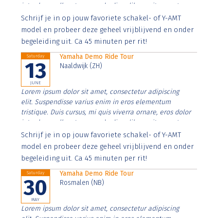
interdum nulla, ut commodo diam libero vitae erat.
Aenean faucibus nibh et justo cursus id rutrum lorem
Schrijf je in op jouw favoriete schakel- of Y-AMT
imperdiet. Nunc ut sem vitae risus tristique posuere.
model en probeer deze geheel vrijblijvend en onder
begeleiding uit. Ca 45 minuten per rit!
Yamaha Demo Ride Tour
Saturday
13
Naaldwijk (ZH)
JUNE
Lorem ipsum dolor sit amet, consectetur adipiscing
elit. Suspendisse varius enim in eros elementum
tristique. Duis cursus, mi quis viverra ornare, eros dolor
interdum nulla, ut commodo diam libero vitae erat.
Aenean faucibus nibh et justo cursus id rutrum lorem
Schrijf je in op jouw favoriete schakel- of Y-AMT
imperdiet. Nunc ut sem vitae risus tristique posuere.
model en probeer deze geheel vrijblijvend en onder
begeleiding uit. Ca 45 minuten per rit!
Yamaha Demo Ride Tour
Saturday
30
Rosmalen (NB)
MAY
Lorem ipsum dolor sit amet, consectetur adipiscing