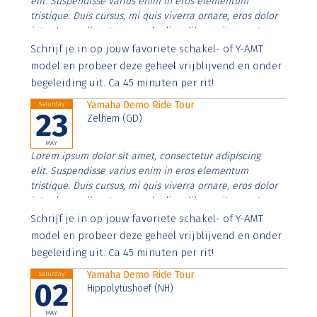
elit. Suspendisse varius enim in eros elementum
tristique. Duis cursus, mi quis viverra ornare, eros dolor
interdum nulla, ut commodo diam libero vitae erat.
Aenean faucibus nibh et justo cursus id rutrum lorem
Schrijf je in op jouw favoriete schakel- of Y-AMT
imperdiet. Nunc ut sem vitae risus tristique posuere.
model en probeer deze geheel vrijblijvend en onder
begeleiding uit. Ca 45 minuten per rit!
Yamaha Demo Ride Tour
Saturday
23
Zelhem (GD)
MAY
Lorem ipsum dolor sit amet, consectetur adipiscing
elit. Suspendisse varius enim in eros elementum
tristique. Duis cursus, mi quis viverra ornare, eros dolor
interdum nulla, ut commodo diam libero vitae erat.
Aenean faucibus nibh et justo cursus id rutrum lorem
Schrijf je in op jouw favoriete schakel- of Y-AMT
imperdiet. Nunc ut sem vitae risus tristique posuere.
model en probeer deze geheel vrijblijvend en onder
begeleiding uit. Ca 45 minuten per rit!
Yamaha Demo Ride Tour
Saturday
02
Hippolytushoef (NH)
MAY