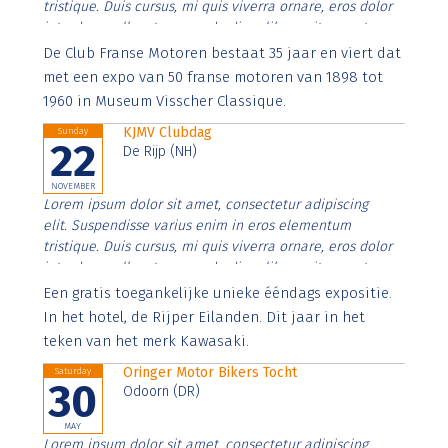
tristique. Duis cursus, mi quis viverra ornare, eros dolor
interdum nulla, ut commodo diam libero vitae erat.
Aenean faucibus nibh et justo cursus id rutrum lorem
De Club Franse Motoren bestaat 35 jaar en viert dat
imperdiet. Nunc ut sem vitae risus tristique posuere.
met een expo van 50 franse motoren van 1898 tot
1960 in Museum Visscher Classique.
KJMV Clubdag
Sunday
22
De Rijp (NH)
NOVEMBER
Lorem ipsum dolor sit amet, consectetur adipiscing
elit. Suspendisse varius enim in eros elementum
tristique. Duis cursus, mi quis viverra ornare, eros dolor
interdum nulla, ut commodo diam libero vitae erat.
Aenean faucibus nibh et justo cursus id rutrum lorem
Een gratis toegankelijke unieke ééndags expositie.
imperdiet. Nunc ut sem vitae risus tristique posuere.
In het hotel, de Rijper Eilanden. Dit jaar in het
teken van het merk Kawasaki.
Oringer Motor Bikers Tocht
Saturday
30
Odoorn (DR)
MAY
Lorem ipsum dolor sit amet, consectetur adipiscing