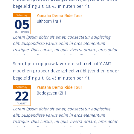
begeleiding uit. Ca 45 minuten per rit!
Yamaha Demo Ride Tour
Saturday
05
Uithoorn (NH)
SEPTEMBER
Lorem ipsum dolor sit amet, consectetur adipiscing
elit. Suspendisse varius enim in eros elementum
tristique. Duis cursus, mi quis viverra ornare, eros dolor
interdum nulla, ut commodo diam libero vitae erat.
Aenean faucibus nibh et justo cursus id rutrum lorem
Schrijf je in op jouw favoriete schakel- of Y-AMT
imperdiet. Nunc ut sem vitae risus tristique posuere.
model en probeer deze geheel vrijblijvend en onder
begeleiding uit. Ca 45 minuten per rit!
Yamaha Demo Ride Tour
Saturday
22
Bodegaven (ZH)
AUGUST
Lorem ipsum dolor sit amet, consectetur adipiscing
elit. Suspendisse varius enim in eros elementum
tristique. Duis cursus, mi quis viverra ornare, eros dolor
interdum nulla, ut commodo diam libero vitae erat.