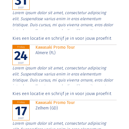
31
JULY
Lorem ipsum dolor sit amet, consectetur adipiscing
elit. Suspendisse varius enim in eros elementum
tristique. Duis cursus, mi quis viverra ornare, eros dolor
interdum nulla, ut commodo diam libero vitae erat.
Aenean faucibus nibh et justo cursus id rutrum lorem
Kies een locatie en schrijf je in voor jouw proefrit
imperdiet. Nunc ut sem vitae risus tristique posuere.
Kawasaki Promo Tour
Friday
24
Almere (FL)
JULY
Lorem ipsum dolor sit amet, consectetur adipiscing
elit. Suspendisse varius enim in eros elementum
tristique. Duis cursus, mi quis viverra ornare, eros dolor
interdum nulla, ut commodo diam libero vitae erat.
Aenean faucibus nibh et justo cursus id rutrum lorem
Kies een locatie en schrijf je in voor jouw proefrit
imperdiet. Nunc ut sem vitae risus tristique posuere.
Kawasaki Promo Tour
Friday
17
Zelhem (GD)
JULY
Lorem ipsum dolor sit amet, consectetur adipiscing