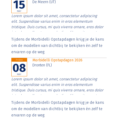
15
De Meern (UT)
MAY
Lorem ipsum dolor sit amet, consectetur adipiscing
elit. Suspendisse varius enim in eros elementum
tristique. Duis cursus, mi quis viverra ornare, eros dolor
interdum nulla, ut commodo diam libero vitae erat.
Aenean faucibus nibh et justo cursus id rutrum lorem
Tijdens de Morbidelli Opstapdagen krijg je de kans
imperdiet. Nunc ut sem vitae risus tristique posuere.
om de modellen van dichtbij te bekijken én zelf te
ervaren op de weg.
Morbidelli Opstapdagen 2026
Friday
08
Dronten (FL)
MAY
Lorem ipsum dolor sit amet, consectetur adipiscing
elit. Suspendisse varius enim in eros elementum
tristique. Duis cursus, mi quis viverra ornare, eros dolor
interdum nulla, ut commodo diam libero vitae erat.
Aenean faucibus nibh et justo cursus id rutrum lorem
Tijdens de Morbidelli Opstapdagen krijg je de kans
imperdiet. Nunc ut sem vitae risus tristique posuere.
om de modellen van dichtbij te bekijken én zelf te
ervaren op de weg.