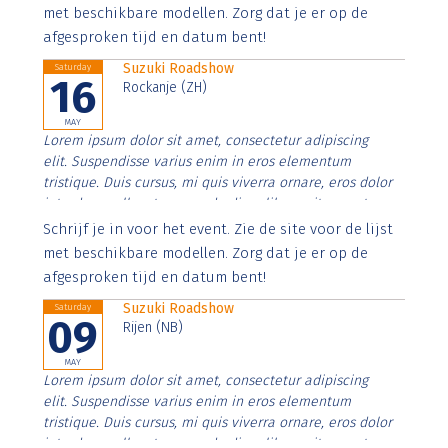
imperdiet. Nunc ut sem vitae risus tristique posuere.
met beschikbare modellen. Zorg dat je er op de
afgesproken tijd en datum bent!
Suzuki Roadshow
Saturday
16
Rockanje (ZH)
MAY
Lorem ipsum dolor sit amet, consectetur adipiscing
elit. Suspendisse varius enim in eros elementum
tristique. Duis cursus, mi quis viverra ornare, eros dolor
interdum nulla, ut commodo diam libero vitae erat.
Aenean faucibus nibh et justo cursus id rutrum lorem
Schrijf je in voor het event. Zie de site voor de lijst
imperdiet. Nunc ut sem vitae risus tristique posuere.
met beschikbare modellen. Zorg dat je er op de
afgesproken tijd en datum bent!
Suzuki Roadshow
Saturday
09
Rijen (NB)
MAY
Lorem ipsum dolor sit amet, consectetur adipiscing
elit. Suspendisse varius enim in eros elementum
tristique. Duis cursus, mi quis viverra ornare, eros dolor
interdum nulla, ut commodo diam libero vitae erat.