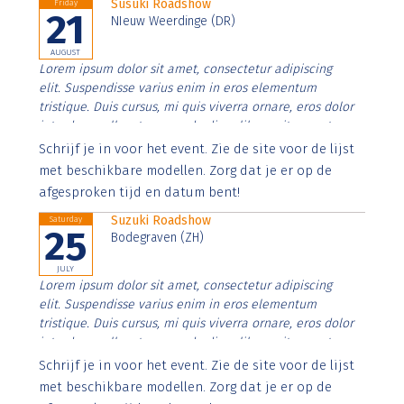
Susuki Roadshow
Friday
21
NIeuw Weerdinge (DR)
AUGUST
Lorem ipsum dolor sit amet, consectetur adipiscing
elit. Suspendisse varius enim in eros elementum
tristique. Duis cursus, mi quis viverra ornare, eros dolor
interdum nulla, ut commodo diam libero vitae erat.
Aenean faucibus nibh et justo cursus id rutrum lorem
Schrijf je in voor het event. Zie de site voor de lijst
imperdiet. Nunc ut sem vitae risus tristique posuere.
met beschikbare modellen. Zorg dat je er op de
afgesproken tijd en datum bent!
Suzuki Roadshow
Saturday
25
Bodegraven (ZH)
JULY
Lorem ipsum dolor sit amet, consectetur adipiscing
elit. Suspendisse varius enim in eros elementum
tristique. Duis cursus, mi quis viverra ornare, eros dolor
interdum nulla, ut commodo diam libero vitae erat.
Aenean faucibus nibh et justo cursus id rutrum lorem
Schrijf je in voor het event. Zie de site voor de lijst
imperdiet. Nunc ut sem vitae risus tristique posuere.
met beschikbare modellen. Zorg dat je er op de