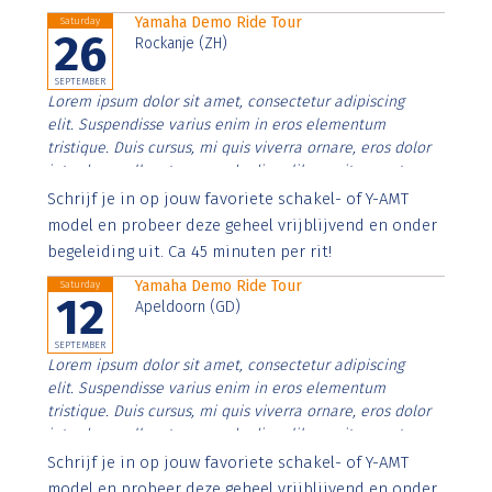
Yamaha Demo Ride Tour
Saturday
26
Rockanje (ZH)
SEPTEMBER
Lorem ipsum dolor sit amet, consectetur adipiscing
elit. Suspendisse varius enim in eros elementum
tristique. Duis cursus, mi quis viverra ornare, eros dolor
interdum nulla, ut commodo diam libero vitae erat.
Aenean faucibus nibh et justo cursus id rutrum lorem
Schrijf je in op jouw favoriete schakel- of Y-AMT
imperdiet. Nunc ut sem vitae risus tristique posuere.
model en probeer deze geheel vrijblijvend en onder
begeleiding uit. Ca 45 minuten per rit!
Yamaha Demo Ride Tour
Saturday
12
Apeldoorn (GD)
SEPTEMBER
Lorem ipsum dolor sit amet, consectetur adipiscing
elit. Suspendisse varius enim in eros elementum
tristique. Duis cursus, mi quis viverra ornare, eros dolor
interdum nulla, ut commodo diam libero vitae erat.
Aenean faucibus nibh et justo cursus id rutrum lorem
Schrijf je in op jouw favoriete schakel- of Y-AMT
imperdiet. Nunc ut sem vitae risus tristique posuere.
model en probeer deze geheel vrijblijvend en onder