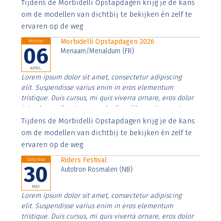
Aenean faucibus nibh et justo cursus id rutrum lorem
Tijdens de Morbidelli Opstapdagen krijg je de kans
imperdiet. Nunc ut sem vitae risus tristique posuere.
om de modellen van dichtbij te bekijken én zelf te
ervaren op de weg
Morbidelli Opstapdagen 2026
Monday
06
Menaam/Menaldum (FR)
APRIL
Lorem ipsum dolor sit amet, consectetur adipiscing
elit. Suspendisse varius enim in eros elementum
tristique. Duis cursus, mi quis viverra ornare, eros dolor
interdum nulla, ut commodo diam libero vitae erat.
Aenean faucibus nibh et justo cursus id rutrum lorem
Tijdens de Morbidelli Opstapdagen krijg je de kans
imperdiet. Nunc ut sem vitae risus tristique posuere.
om de modellen van dichtbij te bekijken én zelf te
ervaren op de weg.
Riders Festival
Saturday
30
Autotron Rosmalen (NB)
MAY
Lorem ipsum dolor sit amet, consectetur adipiscing
elit. Suspendisse varius enim in eros elementum
tristique. Duis cursus, mi quis viverra ornare, eros dolor