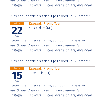
elit. Suspendisse varius enim in eros elementum
tristique. Duis cursus, mi quis viverra ornare, eros dolor
interdum nulla, ut commodo diam libero vitae erat.
Aenean faucibus nibh et justo cursus id rutrum lorem
Kies een locatie en schrijf je in voor jouw proefrit
imperdiet. Nunc ut sem vitae risus tristique posuere.
Kawasaki Promo Tour
Friday
22
Amsterdam (NH)
MAY
Lorem ipsum dolor sit amet, consectetur adipiscing
elit. Suspendisse varius enim in eros elementum
tristique. Duis cursus, mi quis viverra ornare, eros dolor
interdum nulla, ut commodo diam libero vitae erat.
Aenean faucibus nibh et justo cursus id rutrum lorem
Kies een locatie en schrijf je in voor jouw proefrit
imperdiet. Nunc ut sem vitae risus tristique posuere.
Kawasaki Promo Tour
Friday
15
IJsselstein (UT)
MAY
Lorem ipsum dolor sit amet, consectetur adipiscing
elit. Suspendisse varius enim in eros elementum
tristique. Duis cursus, mi quis viverra ornare, eros dolor
interdum nulla, ut commodo diam libero vitae erat.