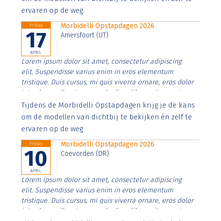
ervaren op de weg.
Morbidelli Opstapdagen 2026
Friday
17
Amersfoort (UT)
APRIL
Lorem ipsum dolor sit amet, consectetur adipiscing
elit. Suspendisse varius enim in eros elementum
tristique. Duis cursus, mi quis viverra ornare, eros dolor
interdum nulla, ut commodo diam libero vitae erat.
Aenean faucibus nibh et justo cursus id rutrum lorem
Tijdens de Morbidelli Opstapdagen krijg je de kans
imperdiet. Nunc ut sem vitae risus tristique posuere.
om de modellen van dichtbij te bekijken én zelf te
ervaren op de weg
Morbidelli Opstapdagen 2026
Friday
10
Coevorden (DR)
APRIL
Lorem ipsum dolor sit amet, consectetur adipiscing
elit. Suspendisse varius enim in eros elementum
tristique. Duis cursus, mi quis viverra ornare, eros dolor
interdum nulla, ut commodo diam libero vitae erat.