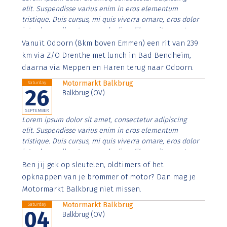
elit. Suspendisse varius enim in eros elementum
tristique. Duis cursus, mi quis viverra ornare, eros dolor
interdum nulla, ut commodo diam libero vitae erat.
Aenean faucibus nibh et justo cursus id rutrum lorem
Vanuit Odoorn (8km boven Emmen) een rit van 239
imperdiet. Nunc ut sem vitae risus tristique posuere.
km via Z/O Drenthe met lunch in Bad Bendheim,
daarna via Meppen en Haren terug naar Odoorn.
Motormarkt Balkbrug
Saturday
26
Balkbrug (OV)
SEPTEMBER
Lorem ipsum dolor sit amet, consectetur adipiscing
elit. Suspendisse varius enim in eros elementum
tristique. Duis cursus, mi quis viverra ornare, eros dolor
interdum nulla, ut commodo diam libero vitae erat.
Aenean faucibus nibh et justo cursus id rutrum lorem
Ben jij gek op sleutelen, oldtimers of het
imperdiet. Nunc ut sem vitae risus tristique posuere.
opknappen van je brommer of motor? Dan mag je
Motormarkt Balkbrug niet missen.
Motormarkt Balkbrug
Saturday
04
Balkbrug (OV)