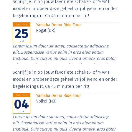
Aenean faucibus nibh et justo cursus id rutrum lorem
Schrijf je in op jouw favoriete schakel- of Y-AMT
imperdiet. Nunc ut sem vitae risus tristique posuere.
model en probeer deze geheel vrijblijvend en onder
begeleiding uit. Ca 45 minuten per rit!
Yamaha Demo Ride Tour
Saturday
25
Rogat (DR)
JULY
Lorem ipsum dolor sit amet, consectetur adipiscing
elit. Suspendisse varius enim in eros elementum
tristique. Duis cursus, mi quis viverra ornare, eros dolor
interdum nulla, ut commodo diam libero vitae erat.
Aenean faucibus nibh et justo cursus id rutrum lorem
Schrijf je in op jouw favoriete schakel- of Y-AMT
imperdiet. Nunc ut sem vitae risus tristique posuere.
model en probeer deze geheel vrijblijvend en onder
begeleiding uit. Ca 45 minuten per rit!
Yamaha Demo Ride Tour
Saturday
04
Volkel (NB)
JULY
Lorem ipsum dolor sit amet, consectetur adipiscing
elit. Suspendisse varius enim in eros elementum
tristique. Duis cursus, mi quis viverra ornare, eros dolor