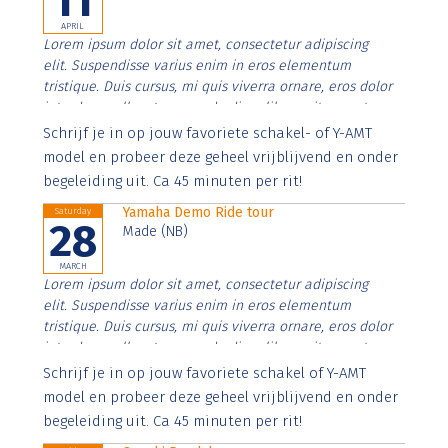
11
APRIL
Lorem ipsum dolor sit amet, consectetur adipiscing
elit. Suspendisse varius enim in eros elementum
tristique. Duis cursus, mi quis viverra ornare, eros dolor
interdum nulla, ut commodo diam libero vitae erat.
Aenean faucibus nibh et justo cursus id rutrum lorem
Schrijf je in op jouw favoriete schakel- of Y-AMT
imperdiet. Nunc ut sem vitae risus tristique posuere.
model en probeer deze geheel vrijblijvend en onder
begeleiding uit. Ca 45 minuten per rit!
Yamaha Demo Ride tour
Saturday
28
Made (NB)
MARCH
Lorem ipsum dolor sit amet, consectetur adipiscing
elit. Suspendisse varius enim in eros elementum
tristique. Duis cursus, mi quis viverra ornare, eros dolor
interdum nulla, ut commodo diam libero vitae erat.
Aenean faucibus nibh et justo cursus id rutrum lorem
Schrijf je in op jouw favoriete schakel of Y-AMT
imperdiet. Nunc ut sem vitae risus tristique posuere.
model en probeer deze geheel vrijblijvend en onder
begeleiding uit. Ca 45 minuten per rit!