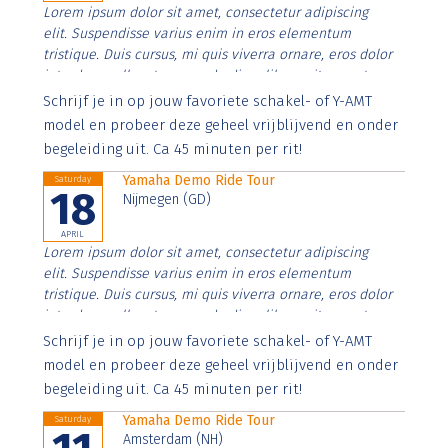
Lorem ipsum dolor sit amet, consectetur adipiscing
elit. Suspendisse varius enim in eros elementum
tristique. Duis cursus, mi quis viverra ornare, eros dolor
interdum nulla, ut commodo diam libero vitae erat.
Aenean faucibus nibh et justo cursus id rutrum lorem
Schrijf je in op jouw favoriete schakel- of Y-AMT
imperdiet. Nunc ut sem vitae risus tristique posuere.
model en probeer deze geheel vrijblijvend en onder
begeleiding uit. Ca 45 minuten per rit!
Yamaha Demo Ride Tour
Saturday
18
Nijmegen (GD)
APRIL
Lorem ipsum dolor sit amet, consectetur adipiscing
elit. Suspendisse varius enim in eros elementum
tristique. Duis cursus, mi quis viverra ornare, eros dolor
interdum nulla, ut commodo diam libero vitae erat.
Aenean faucibus nibh et justo cursus id rutrum lorem
Schrijf je in op jouw favoriete schakel- of Y-AMT
imperdiet. Nunc ut sem vitae risus tristique posuere.
model en probeer deze geheel vrijblijvend en onder
begeleiding uit. Ca 45 minuten per rit!
Yamaha Demo Ride Tour
Saturday
Amsterdam (NH)