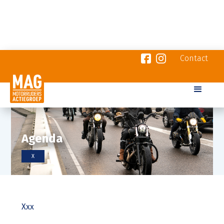
Contact
Agenda
X
Xxx