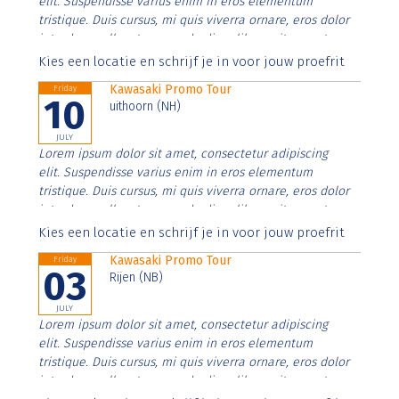
elit. Suspendisse varius enim in eros elementum
tristique. Duis cursus, mi quis viverra ornare, eros dolor
interdum nulla, ut commodo diam libero vitae erat.
Aenean faucibus nibh et justo cursus id rutrum lorem
Kies een locatie en schrijf je in voor jouw proefrit
imperdiet. Nunc ut sem vitae risus tristique posuere.
Kawasaki Promo Tour
Friday
10
uithoorn (NH)
JULY
Lorem ipsum dolor sit amet, consectetur adipiscing
elit. Suspendisse varius enim in eros elementum
tristique. Duis cursus, mi quis viverra ornare, eros dolor
interdum nulla, ut commodo diam libero vitae erat.
Aenean faucibus nibh et justo cursus id rutrum lorem
Kies een locatie en schrijf je in voor jouw proefrit
imperdiet. Nunc ut sem vitae risus tristique posuere.
Kawasaki Promo Tour
Friday
03
Rijen (NB)
JULY
Lorem ipsum dolor sit amet, consectetur adipiscing
elit. Suspendisse varius enim in eros elementum
tristique. Duis cursus, mi quis viverra ornare, eros dolor
interdum nulla, ut commodo diam libero vitae erat.