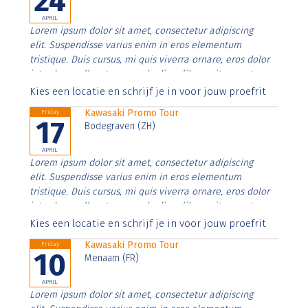
24
APRIL
Lorem ipsum dolor sit amet, consectetur adipiscing
elit. Suspendisse varius enim in eros elementum
tristique. Duis cursus, mi quis viverra ornare, eros dolor
interdum nulla, ut commodo diam libero vitae erat.
Aenean faucibus nibh et justo cursus id rutrum lorem
Kies een locatie en schrijf je in voor jouw proefrit
imperdiet. Nunc ut sem vitae risus tristique posuere.
Kawasaki Promo Tour
Friday
17
Bodegraven (ZH)
APRIL
Lorem ipsum dolor sit amet, consectetur adipiscing
elit. Suspendisse varius enim in eros elementum
tristique. Duis cursus, mi quis viverra ornare, eros dolor
interdum nulla, ut commodo diam libero vitae erat.
Aenean faucibus nibh et justo cursus id rutrum lorem
Kies een locatie en schrijf je in voor jouw proefrit
imperdiet. Nunc ut sem vitae risus tristique posuere.
Kawasaki Promo Tour
Friday
10
Menaam (FR)
APRIL
Lorem ipsum dolor sit amet, consectetur adipiscing