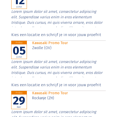
12
JUNE
Lorem ipsum dolor sit amet, consectetur adipiscing
elit. Suspendisse varius enim in eros elementum
tristique. Duis cursus, mi quis viverra ornare, eros dolor
interdum nulla, ut commodo diam libero vitae erat.
Aenean faucibus nibh et justo cursus id rutrum lorem
Kies een locatie en schrijf je in voor jouw proefrit
imperdiet. Nunc ut sem vitae risus tristique posuere.
Kawasaki Promo Tour
Friday
05
Zwolle (OV)
JUNE
Lorem ipsum dolor sit amet, consectetur adipiscing
elit. Suspendisse varius enim in eros elementum
tristique. Duis cursus, mi quis viverra ornare, eros dolor
interdum nulla, ut commodo diam libero vitae erat.
Aenean faucibus nibh et justo cursus id rutrum lorem
Kies een locatie en schrijf je in voor jouw proefrit
imperdiet. Nunc ut sem vitae risus tristique posuere.
Kawasaki Promo Tour
Friday
29
Rockanje (ZH)
MAY
Lorem ipsum dolor sit amet, consectetur adipiscing