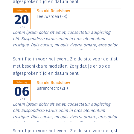
afgesproken tijd en datum bent!
Suzuki Roadshow
Saturday
20
Leeuwarden (FR)
JUNE
Lorem ipsum dolor sit amet, consectetur adipiscing
elit. Suspendisse varius enim in eros elementum
tristique. Duis cursus, mi quis viverra ornare, eros dolor
interdum nulla, ut commodo diam libero vitae erat.
Aenean faucibus nibh et justo cursus id rutrum lorem
Schrijf je in voor het event. Zie de site voor de lijst
imperdiet. Nunc ut sem vitae risus tristique posuere.
met beschikbare modellen. Zorg dat je er op de
afgesproken tijd en datum bent!
Suzuki Roadshow
Saturday
06
Barendrecht (ZH)
JUNE
Lorem ipsum dolor sit amet, consectetur adipiscing
elit. Suspendisse varius enim in eros elementum
tristique. Duis cursus, mi quis viverra ornare, eros dolor
interdum nulla, ut commodo diam libero vitae erat.
Aenean faucibus nibh et justo cursus id rutrum lorem
Schrijf je in voor het event. Zie de site voor de lijst