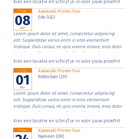
Aenean faucibus nibh et justo cursus id rutrum lorem
Kies een locatie en schrijf je in voor jouw proefrit
imperdiet. Nunc ut sem vitae risus tristique posuere.
Kawasaki Promo Tour
Friday
08
Ede (GD)
MAY
Lorem ipsum dolor sit amet, consectetur adipiscing
elit. Suspendisse varius enim in eros elementum
tristique. Duis cursus, mi quis viverra ornare, eros dolor
interdum nulla, ut commodo diam libero vitae erat.
Aenean faucibus nibh et justo cursus id rutrum lorem
Kies een locatie en schrijf je in voor jouw proefrit
imperdiet. Nunc ut sem vitae risus tristique posuere.
Kawasaki Promo Tour
Friday
01
Rotterdam (ZH)
MAY
Lorem ipsum dolor sit amet, consectetur adipiscing
elit. Suspendisse varius enim in eros elementum
tristique. Duis cursus, mi quis viverra ornare, eros dolor
interdum nulla, ut commodo diam libero vitae erat.
Aenean faucibus nibh et justo cursus id rutrum lorem
Kies een locatie en schrijf je in voor jouw proefrit
imperdiet. Nunc ut sem vitae risus tristique posuere.
Kawasaki Promo Tour
Friday
Nijeveen (DR)