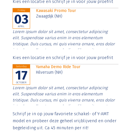
Aenean faucibus nibh et justo cursus id rutrum lorem
Kies een locatie en schrijf je in voor jouw proefrit
imperdiet. Nunc ut sem vitae risus tristique posuere.
Kawasaki Promo Tour
Friday
03
Zwaagdijk (NH)
APRIL
Lorem ipsum dolor sit amet, consectetur adipiscing
elit. Suspendisse varius enim in eros elementum
tristique. Duis cursus, mi quis viverra ornare, eros dolor
interdum nulla, ut commodo diam libero vitae erat.
Aenean faucibus nibh et justo cursus id rutrum lorem
Kies een locatie en schrijf je in voor jouw proefrit
imperdiet. Nunc ut sem vitae risus tristique posuere.
Yamaha Demo Ride Tour
Saturday
17
Hilversum (NH)
OCTOBER
Lorem ipsum dolor sit amet, consectetur adipiscing
elit. Suspendisse varius enim in eros elementum
tristique. Duis cursus, mi quis viverra ornare, eros dolor
interdum nulla, ut commodo diam libero vitae erat.
Aenean faucibus nibh et justo cursus id rutrum lorem
Schrijf je in op jouw favoriete schakel- of Y-AMT
imperdiet. Nunc ut sem vitae risus tristique posuere.
model en probeer deze geheel vrijblijvend en onder
begeleiding uit. Ca 45 minuten per rit!