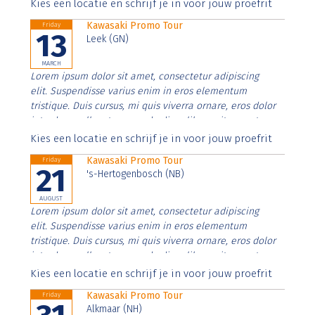
Aenean faucibus nibh et justo cursus id rutrum lorem
Kies een locatie en schrijf je in voor jouw proefrit
imperdiet. Nunc ut sem vitae risus tristique posuere.
Kawasaki Promo Tour
Friday
13
Leek (GN)
MARCH
Lorem ipsum dolor sit amet, consectetur adipiscing
elit. Suspendisse varius enim in eros elementum
tristique. Duis cursus, mi quis viverra ornare, eros dolor
interdum nulla, ut commodo diam libero vitae erat.
Aenean faucibus nibh et justo cursus id rutrum lorem
Kies een locatie en schrijf je in voor jouw proefrit
imperdiet. Nunc ut sem vitae risus tristique posuere.
Kawasaki Promo Tour
Friday
21
's-Hertogenbosch (NB)
AUGUST
Lorem ipsum dolor sit amet, consectetur adipiscing
elit. Suspendisse varius enim in eros elementum
tristique. Duis cursus, mi quis viverra ornare, eros dolor
interdum nulla, ut commodo diam libero vitae erat.
Aenean faucibus nibh et justo cursus id rutrum lorem
Kies een locatie en schrijf je in voor jouw proefrit
imperdiet. Nunc ut sem vitae risus tristique posuere.
Kawasaki Promo Tour
Friday
Alkmaar (NH)