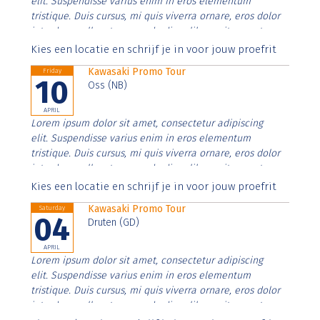
elit. Suspendisse varius enim in eros elementum
tristique. Duis cursus, mi quis viverra ornare, eros dolor
interdum nulla, ut commodo diam libero vitae erat.
Aenean faucibus nibh et justo cursus id rutrum lorem
Kies een locatie en schrijf je in voor jouw proefrit
imperdiet. Nunc ut sem vitae risus tristique posuere.
Kawasaki Promo Tour
Friday
10
Oss (NB)
APRIL
Lorem ipsum dolor sit amet, consectetur adipiscing
elit. Suspendisse varius enim in eros elementum
tristique. Duis cursus, mi quis viverra ornare, eros dolor
interdum nulla, ut commodo diam libero vitae erat.
Aenean faucibus nibh et justo cursus id rutrum lorem
Kies een locatie en schrijf je in voor jouw proefrit
imperdiet. Nunc ut sem vitae risus tristique posuere.
Kawasaki Promo Tour
Saturday
04
Druten (GD)
APRIL
Lorem ipsum dolor sit amet, consectetur adipiscing
elit. Suspendisse varius enim in eros elementum
tristique. Duis cursus, mi quis viverra ornare, eros dolor
interdum nulla, ut commodo diam libero vitae erat.