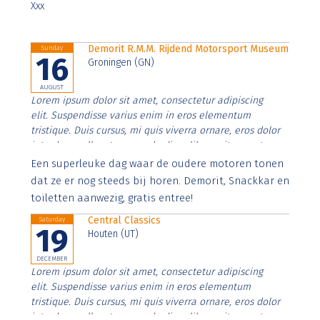
Xxx
Demorit R.M.M. Rijdend Motorsport Museum
Sunday
16
Groningen (GN)
AUGUST
Lorem ipsum dolor sit amet, consectetur adipiscing
elit. Suspendisse varius enim in eros elementum
tristique. Duis cursus, mi quis viverra ornare, eros dolor
interdum nulla, ut commodo diam libero vitae erat.
Aenean faucibus nibh et justo cursus id rutrum lorem
Een superleuke dag waar de oudere motoren tonen
imperdiet. Nunc ut sem vitae risus tristique posuere.
dat ze er nog steeds bij horen. Demorit, Snackkar en
toiletten aanwezig, gratis entree!
Central Classics
Saturday
19
Houten (UT)
DECEMBER
Lorem ipsum dolor sit amet, consectetur adipiscing
elit. Suspendisse varius enim in eros elementum
tristique. Duis cursus, mi quis viverra ornare, eros dolor
interdum nulla, ut commodo diam libero vitae erat.