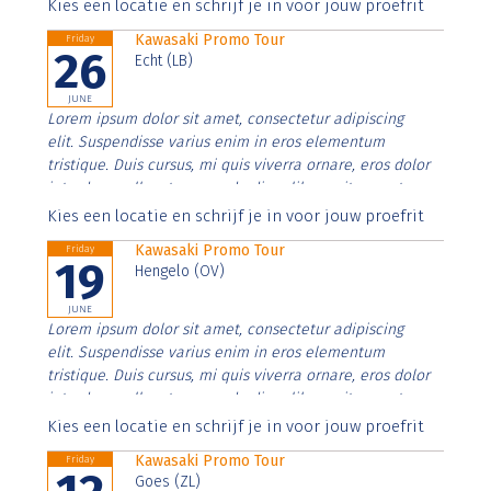
Aenean faucibus nibh et justo cursus id rutrum lorem
Kies een locatie en schrijf je in voor jouw proefrit
imperdiet. Nunc ut sem vitae risus tristique posuere.
Kawasaki Promo Tour
Friday
26
Echt (LB)
JUNE
Lorem ipsum dolor sit amet, consectetur adipiscing
elit. Suspendisse varius enim in eros elementum
tristique. Duis cursus, mi quis viverra ornare, eros dolor
interdum nulla, ut commodo diam libero vitae erat.
Aenean faucibus nibh et justo cursus id rutrum lorem
Kies een locatie en schrijf je in voor jouw proefrit
imperdiet. Nunc ut sem vitae risus tristique posuere.
Kawasaki Promo Tour
Friday
19
Hengelo (OV)
JUNE
Lorem ipsum dolor sit amet, consectetur adipiscing
elit. Suspendisse varius enim in eros elementum
tristique. Duis cursus, mi quis viverra ornare, eros dolor
interdum nulla, ut commodo diam libero vitae erat.
Aenean faucibus nibh et justo cursus id rutrum lorem
Kies een locatie en schrijf je in voor jouw proefrit
imperdiet. Nunc ut sem vitae risus tristique posuere.
Kawasaki Promo Tour
Friday
Goes (ZL)