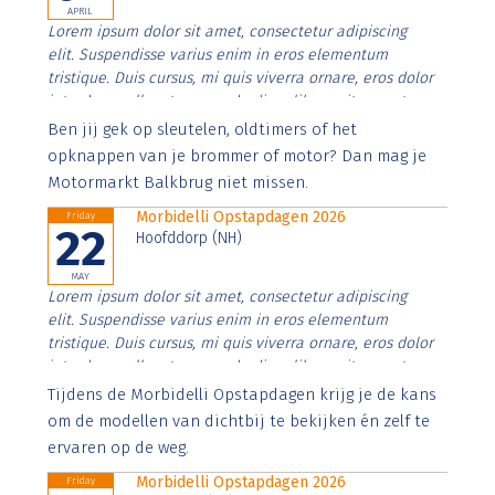
APRIL
Lorem ipsum dolor sit amet, consectetur adipiscing
elit. Suspendisse varius enim in eros elementum
tristique. Duis cursus, mi quis viverra ornare, eros dolor
interdum nulla, ut commodo diam libero vitae erat.
Aenean faucibus nibh et justo cursus id rutrum lorem
Ben jij gek op sleutelen, oldtimers of het
imperdiet. Nunc ut sem vitae risus tristique posuere.
opknappen van je brommer of motor? Dan mag je
Motormarkt Balkbrug niet missen.
Morbidelli Opstapdagen 2026
Friday
22
Hoofddorp (NH)
MAY
Lorem ipsum dolor sit amet, consectetur adipiscing
elit. Suspendisse varius enim in eros elementum
tristique. Duis cursus, mi quis viverra ornare, eros dolor
interdum nulla, ut commodo diam libero vitae erat.
Aenean faucibus nibh et justo cursus id rutrum lorem
Tijdens de Morbidelli Opstapdagen krijg je de kans
imperdiet. Nunc ut sem vitae risus tristique posuere.
om de modellen van dichtbij te bekijken én zelf te
ervaren op de weg.
Morbidelli Opstapdagen 2026
Friday