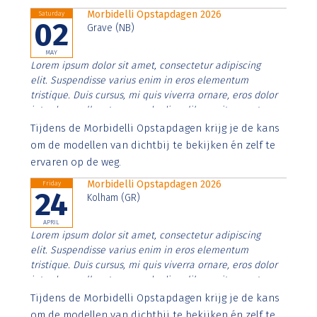
Morbidelli Opstapdagen 2026
Saturday
02
Grave (NB)
MAY
Lorem ipsum dolor sit amet, consectetur adipiscing
elit. Suspendisse varius enim in eros elementum
tristique. Duis cursus, mi quis viverra ornare, eros dolor
interdum nulla, ut commodo diam libero vitae erat.
Aenean faucibus nibh et justo cursus id rutrum lorem
Tijdens de Morbidelli Opstapdagen krijg je de kans
imperdiet. Nunc ut sem vitae risus tristique posuere.
om de modellen van dichtbij te bekijken én zelf te
ervaren op de weg.
Morbidelli Opstapdagen 2026
Friday
24
Kolham (GR)
APRIL
Lorem ipsum dolor sit amet, consectetur adipiscing
elit. Suspendisse varius enim in eros elementum
tristique. Duis cursus, mi quis viverra ornare, eros dolor
interdum nulla, ut commodo diam libero vitae erat.
Aenean faucibus nibh et justo cursus id rutrum lorem
Tijdens de Morbidelli Opstapdagen krijg je de kans
imperdiet. Nunc ut sem vitae risus tristique posuere.
om de modellen van dichtbij te bekijken én zelf te