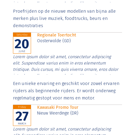
interdum nulla, ut commodo diam libero vitae erat.
Aenean faucibus nibh et justo cursus id rutrum lorem
Proefrijden op de nieuwe modellen van bijna alle
imperdiet. Nunc ut sem vitae risus tristique posuere.
merken plus live muziek, foodtrucks, beurs en
demonstraties
Regionale Toertocht
Saturday
20
Oosterwolde (GD)
JUNE
Lorem ipsum dolor sit amet, consectetur adipiscing
elit. Suspendisse varius enim in eros elementum
tristique. Duis cursus, mi quis viverra ornare, eros dolor
interdum nulla, ut commodo diam libero vitae erat.
Aenean faucibus nibh et justo cursus id rutrum lorem
Een unieke ervaring en geschikt voor zowel ervaren
imperdiet. Nunc ut sem vitae risus tristique posuere.
rijders als beginnende rijders. Er wordt onderweg
regelmatig gestopt voor mens en motor.
Kawasaki Promo Tour
Friday
27
Nieuw Weerdinge (DR)
MARCH
Lorem ipsum dolor sit amet, consectetur adipiscing