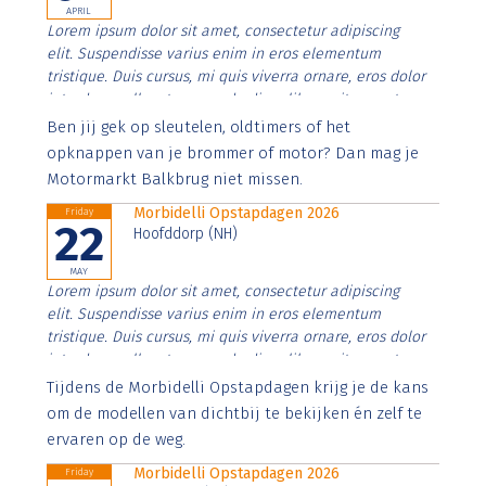
APRIL
Lorem ipsum dolor sit amet, consectetur adipiscing
elit. Suspendisse varius enim in eros elementum
tristique. Duis cursus, mi quis viverra ornare, eros dolor
interdum nulla, ut commodo diam libero vitae erat.
Aenean faucibus nibh et justo cursus id rutrum lorem
Ben jij gek op sleutelen, oldtimers of het
imperdiet. Nunc ut sem vitae risus tristique posuere.
opknappen van je brommer of motor? Dan mag je
Motormarkt Balkbrug niet missen.
Morbidelli Opstapdagen 2026
Friday
22
Hoofddorp (NH)
MAY
Lorem ipsum dolor sit amet, consectetur adipiscing
elit. Suspendisse varius enim in eros elementum
tristique. Duis cursus, mi quis viverra ornare, eros dolor
interdum nulla, ut commodo diam libero vitae erat.
Aenean faucibus nibh et justo cursus id rutrum lorem
Tijdens de Morbidelli Opstapdagen krijg je de kans
imperdiet. Nunc ut sem vitae risus tristique posuere.
om de modellen van dichtbij te bekijken én zelf te
ervaren op de weg.
Morbidelli Opstapdagen 2026
Friday