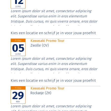
12
JUNE
Lorem ipsum dolor sit amet, consectetur adipiscing
elit. Suspendisse varius enim in eros elementum
tristique. Duis cursus, mi quis viverra ornare, eros dolor
interdum nulla, ut commodo diam libero vitae erat.
Aenean faucibus nibh et justo cursus id rutrum lorem
Kies een locatie en schrijf je in voor jouw proefrit
imperdiet. Nunc ut sem vitae risus tristique posuere.
Kawasaki Promo Tour
Friday
05
Zwolle (OV)
JUNE
Lorem ipsum dolor sit amet, consectetur adipiscing
elit. Suspendisse varius enim in eros elementum
tristique. Duis cursus, mi quis viverra ornare, eros dolor
interdum nulla, ut commodo diam libero vitae erat.
Aenean faucibus nibh et justo cursus id rutrum lorem
Kies een locatie en schrijf je in voor jouw proefrit
imperdiet. Nunc ut sem vitae risus tristique posuere.
Kawasaki Promo Tour
Friday
29
Rockanje (ZH)
MAY
Lorem ipsum dolor sit amet, consectetur adipiscing