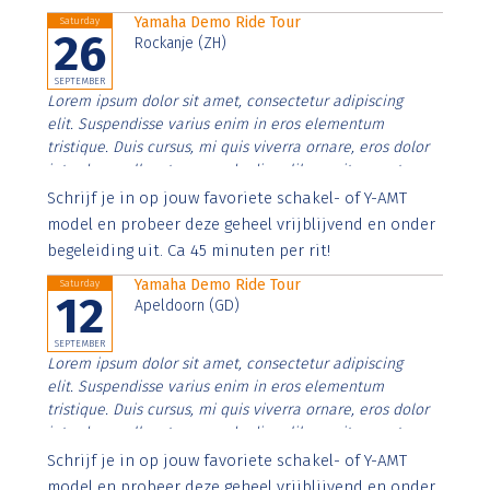
Yamaha Demo Ride Tour
Saturday
26
Rockanje (ZH)
SEPTEMBER
Lorem ipsum dolor sit amet, consectetur adipiscing
elit. Suspendisse varius enim in eros elementum
tristique. Duis cursus, mi quis viverra ornare, eros dolor
interdum nulla, ut commodo diam libero vitae erat.
Aenean faucibus nibh et justo cursus id rutrum lorem
Schrijf je in op jouw favoriete schakel- of Y-AMT
imperdiet. Nunc ut sem vitae risus tristique posuere.
model en probeer deze geheel vrijblijvend en onder
begeleiding uit. Ca 45 minuten per rit!
Yamaha Demo Ride Tour
Saturday
12
Apeldoorn (GD)
SEPTEMBER
Lorem ipsum dolor sit amet, consectetur adipiscing
elit. Suspendisse varius enim in eros elementum
tristique. Duis cursus, mi quis viverra ornare, eros dolor
interdum nulla, ut commodo diam libero vitae erat.
Aenean faucibus nibh et justo cursus id rutrum lorem
Schrijf je in op jouw favoriete schakel- of Y-AMT
imperdiet. Nunc ut sem vitae risus tristique posuere.
model en probeer deze geheel vrijblijvend en onder