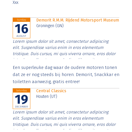
Xxx
Demorit R.M.M. Rijdend Motorsport Museum
Sunday
16
Groningen (GN)
AUGUST
Lorem ipsum dolor sit amet, consectetur adipiscing
elit. Suspendisse varius enim in eros elementum
tristique. Duis cursus, mi quis viverra ornare, eros dolor
interdum nulla, ut commodo diam libero vitae erat.
Aenean faucibus nibh et justo cursus id rutrum lorem
Een superleuke dag waar de oudere motoren tonen
imperdiet. Nunc ut sem vitae risus tristique posuere.
dat ze er nog steeds bij horen. Demorit, Snackkar en
toiletten aanwezig, gratis entree!
Central Classics
Saturday
19
Houten (UT)
DECEMBER
Lorem ipsum dolor sit amet, consectetur adipiscing
elit. Suspendisse varius enim in eros elementum
tristique. Duis cursus, mi quis viverra ornare, eros dolor
interdum nulla, ut commodo diam libero vitae erat.