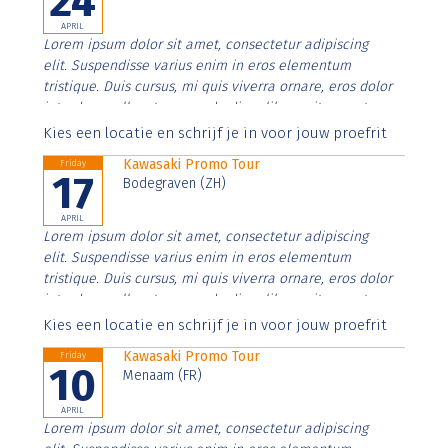
24
APRIL
Lorem ipsum dolor sit amet, consectetur adipiscing
elit. Suspendisse varius enim in eros elementum
tristique. Duis cursus, mi quis viverra ornare, eros dolor
interdum nulla, ut commodo diam libero vitae erat.
Aenean faucibus nibh et justo cursus id rutrum lorem
Kies een locatie en schrijf je in voor jouw proefrit
imperdiet. Nunc ut sem vitae risus tristique posuere.
Kawasaki Promo Tour
Friday
17
Bodegraven (ZH)
APRIL
Lorem ipsum dolor sit amet, consectetur adipiscing
elit. Suspendisse varius enim in eros elementum
tristique. Duis cursus, mi quis viverra ornare, eros dolor
interdum nulla, ut commodo diam libero vitae erat.
Aenean faucibus nibh et justo cursus id rutrum lorem
Kies een locatie en schrijf je in voor jouw proefrit
imperdiet. Nunc ut sem vitae risus tristique posuere.
Kawasaki Promo Tour
Friday
10
Menaam (FR)
APRIL
Lorem ipsum dolor sit amet, consectetur adipiscing