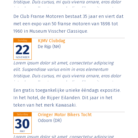
tristique. Duis cursus, mi quis viverra ornare, eros dolor
interdum nulla, ut commodo diam libero vitae erat.
Aenean faucibus nibh et justo cursus id rutrum lorem
De Club Franse Motoren bestaat 35 jaar en viert dat
imperdiet. Nunc ut sem vitae risus tristique posuere.
met een expo van 50 franse motoren van 1898 tot
1960 in Museum Visscher Classique.
KJMV Clubdag
Sunday
22
De Rijp (NH)
NOVEMBER
Lorem ipsum dolor sit amet, consectetur adipiscing
elit. Suspendisse varius enim in eros elementum
tristique. Duis cursus, mi quis viverra ornare, eros dolor
interdum nulla, ut commodo diam libero vitae erat.
Aenean faucibus nibh et justo cursus id rutrum lorem
Een gratis toegankelijke unieke ééndags expositie.
imperdiet. Nunc ut sem vitae risus tristique posuere.
In het hotel, de Rijper Eilanden. Dit jaar in het
teken van het merk Kawasaki.
Oringer Motor Bikers Tocht
Saturday
30
Odoorn (DR)
MAY
Lorem ipsum dolor sit amet, consectetur adipiscing