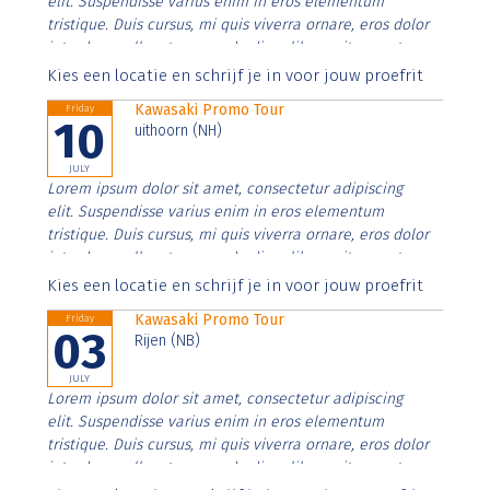
elit. Suspendisse varius enim in eros elementum
tristique. Duis cursus, mi quis viverra ornare, eros dolor
interdum nulla, ut commodo diam libero vitae erat.
Aenean faucibus nibh et justo cursus id rutrum lorem
Kies een locatie en schrijf je in voor jouw proefrit
imperdiet. Nunc ut sem vitae risus tristique posuere.
Kawasaki Promo Tour
Friday
10
uithoorn (NH)
JULY
Lorem ipsum dolor sit amet, consectetur adipiscing
elit. Suspendisse varius enim in eros elementum
tristique. Duis cursus, mi quis viverra ornare, eros dolor
interdum nulla, ut commodo diam libero vitae erat.
Aenean faucibus nibh et justo cursus id rutrum lorem
Kies een locatie en schrijf je in voor jouw proefrit
imperdiet. Nunc ut sem vitae risus tristique posuere.
Kawasaki Promo Tour
Friday
03
Rijen (NB)
JULY
Lorem ipsum dolor sit amet, consectetur adipiscing
elit. Suspendisse varius enim in eros elementum
tristique. Duis cursus, mi quis viverra ornare, eros dolor
interdum nulla, ut commodo diam libero vitae erat.