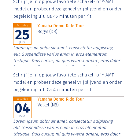
Aenean faucibus nibh et justo cursus id rutrum lorem
Schrijf je in op jouw favoriete schakel- of Y-AMT
imperdiet. Nunc ut sem vitae risus tristique posuere.
model en probeer deze geheel vrijblijvend en onder
begeleiding uit. Ca 45 minuten per rit!
Yamaha Demo Ride Tour
Saturday
25
Rogat (DR)
JULY
Lorem ipsum dolor sit amet, consectetur adipiscing
elit. Suspendisse varius enim in eros elementum
tristique. Duis cursus, mi quis viverra ornare, eros dolor
interdum nulla, ut commodo diam libero vitae erat.
Aenean faucibus nibh et justo cursus id rutrum lorem
Schrijf je in op jouw favoriete schakel- of Y-AMT
imperdiet. Nunc ut sem vitae risus tristique posuere.
model en probeer deze geheel vrijblijvend en onder
begeleiding uit. Ca 45 minuten per rit!
Yamaha Demo Ride Tour
Saturday
04
Volkel (NB)
JULY
Lorem ipsum dolor sit amet, consectetur adipiscing
elit. Suspendisse varius enim in eros elementum
tristique. Duis cursus, mi quis viverra ornare, eros dolor