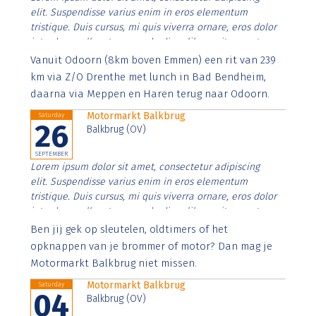
elit. Suspendisse varius enim in eros elementum
tristique. Duis cursus, mi quis viverra ornare, eros dolor
interdum nulla, ut commodo diam libero vitae erat.
Aenean faucibus nibh et justo cursus id rutrum lorem
Vanuit Odoorn (8km boven Emmen) een rit van 239
imperdiet. Nunc ut sem vitae risus tristique posuere.
km via Z/O Drenthe met lunch in Bad Bendheim,
daarna via Meppen en Haren terug naar Odoorn.
Motormarkt Balkbrug
Saturday
26
Balkbrug (OV)
SEPTEMBER
Lorem ipsum dolor sit amet, consectetur adipiscing
elit. Suspendisse varius enim in eros elementum
tristique. Duis cursus, mi quis viverra ornare, eros dolor
interdum nulla, ut commodo diam libero vitae erat.
Aenean faucibus nibh et justo cursus id rutrum lorem
Ben jij gek op sleutelen, oldtimers of het
imperdiet. Nunc ut sem vitae risus tristique posuere.
opknappen van je brommer of motor? Dan mag je
Motormarkt Balkbrug niet missen.
Motormarkt Balkbrug
Saturday
04
Balkbrug (OV)