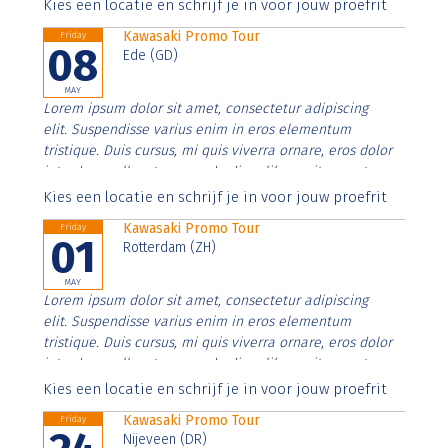
Aenean faucibus nibh et justo cursus id rutrum lorem
Kies een locatie en schrijf je in voor jouw proefrit
imperdiet. Nunc ut sem vitae risus tristique posuere.
Kawasaki Promo Tour
Friday
08
Ede (GD)
MAY
Lorem ipsum dolor sit amet, consectetur adipiscing
elit. Suspendisse varius enim in eros elementum
tristique. Duis cursus, mi quis viverra ornare, eros dolor
interdum nulla, ut commodo diam libero vitae erat.
Aenean faucibus nibh et justo cursus id rutrum lorem
Kies een locatie en schrijf je in voor jouw proefrit
imperdiet. Nunc ut sem vitae risus tristique posuere.
Kawasaki Promo Tour
Friday
01
Rotterdam (ZH)
MAY
Lorem ipsum dolor sit amet, consectetur adipiscing
elit. Suspendisse varius enim in eros elementum
tristique. Duis cursus, mi quis viverra ornare, eros dolor
interdum nulla, ut commodo diam libero vitae erat.
Aenean faucibus nibh et justo cursus id rutrum lorem
Kies een locatie en schrijf je in voor jouw proefrit
imperdiet. Nunc ut sem vitae risus tristique posuere.
Kawasaki Promo Tour
Friday
Nijeveen (DR)