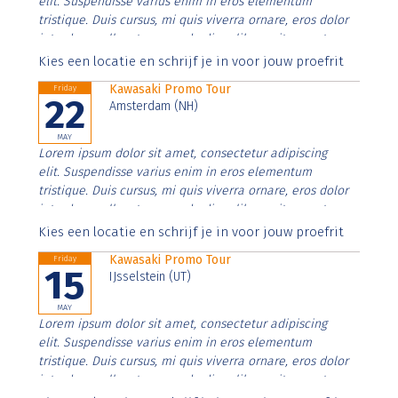
elit. Suspendisse varius enim in eros elementum
tristique. Duis cursus, mi quis viverra ornare, eros dolor
interdum nulla, ut commodo diam libero vitae erat.
Aenean faucibus nibh et justo cursus id rutrum lorem
Kies een locatie en schrijf je in voor jouw proefrit
imperdiet. Nunc ut sem vitae risus tristique posuere.
Kawasaki Promo Tour
Friday
22
Amsterdam (NH)
MAY
Lorem ipsum dolor sit amet, consectetur adipiscing
elit. Suspendisse varius enim in eros elementum
tristique. Duis cursus, mi quis viverra ornare, eros dolor
interdum nulla, ut commodo diam libero vitae erat.
Aenean faucibus nibh et justo cursus id rutrum lorem
Kies een locatie en schrijf je in voor jouw proefrit
imperdiet. Nunc ut sem vitae risus tristique posuere.
Kawasaki Promo Tour
Friday
15
IJsselstein (UT)
MAY
Lorem ipsum dolor sit amet, consectetur adipiscing
elit. Suspendisse varius enim in eros elementum
tristique. Duis cursus, mi quis viverra ornare, eros dolor
interdum nulla, ut commodo diam libero vitae erat.