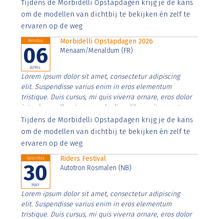
Aenean faucibus nibh et justo cursus id rutrum lorem
Tijdens de Morbidelli Opstapdagen krijg je de kans
imperdiet. Nunc ut sem vitae risus tristique posuere.
om de modellen van dichtbij te bekijken én zelf te
ervaren op de weg
Morbidelli Opstapdagen 2026
Monday
06
Menaam/Menaldum (FR)
APRIL
Lorem ipsum dolor sit amet, consectetur adipiscing
elit. Suspendisse varius enim in eros elementum
tristique. Duis cursus, mi quis viverra ornare, eros dolor
interdum nulla, ut commodo diam libero vitae erat.
Aenean faucibus nibh et justo cursus id rutrum lorem
Tijdens de Morbidelli Opstapdagen krijg je de kans
imperdiet. Nunc ut sem vitae risus tristique posuere.
om de modellen van dichtbij te bekijken én zelf te
ervaren op de weg.
Riders Festival
Saturday
30
Autotron Rosmalen (NB)
MAY
Lorem ipsum dolor sit amet, consectetur adipiscing
elit. Suspendisse varius enim in eros elementum
tristique. Duis cursus, mi quis viverra ornare, eros dolor