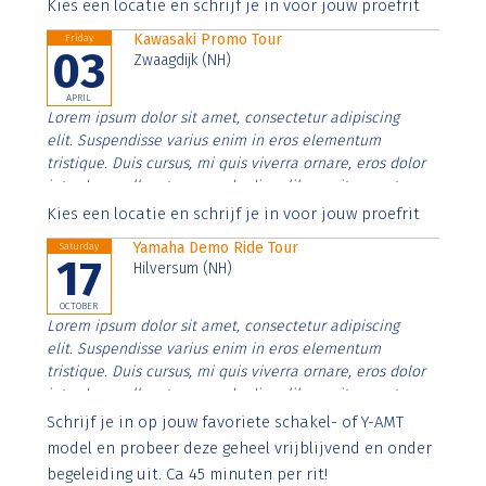
Aenean faucibus nibh et justo cursus id rutrum lorem
Kies een locatie en schrijf je in voor jouw proefrit
imperdiet. Nunc ut sem vitae risus tristique posuere.
Kawasaki Promo Tour
Friday
03
Zwaagdijk (NH)
APRIL
Lorem ipsum dolor sit amet, consectetur adipiscing
elit. Suspendisse varius enim in eros elementum
tristique. Duis cursus, mi quis viverra ornare, eros dolor
interdum nulla, ut commodo diam libero vitae erat.
Aenean faucibus nibh et justo cursus id rutrum lorem
Kies een locatie en schrijf je in voor jouw proefrit
imperdiet. Nunc ut sem vitae risus tristique posuere.
Yamaha Demo Ride Tour
Saturday
17
Hilversum (NH)
OCTOBER
Lorem ipsum dolor sit amet, consectetur adipiscing
elit. Suspendisse varius enim in eros elementum
tristique. Duis cursus, mi quis viverra ornare, eros dolor
interdum nulla, ut commodo diam libero vitae erat.
Aenean faucibus nibh et justo cursus id rutrum lorem
Schrijf je in op jouw favoriete schakel- of Y-AMT
imperdiet. Nunc ut sem vitae risus tristique posuere.
model en probeer deze geheel vrijblijvend en onder
begeleiding uit. Ca 45 minuten per rit!