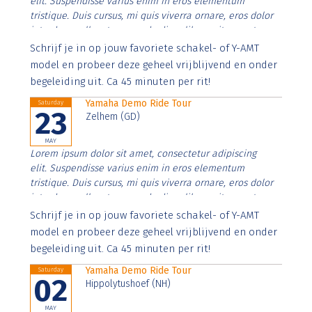
elit. Suspendisse varius enim in eros elementum
tristique. Duis cursus, mi quis viverra ornare, eros dolor
interdum nulla, ut commodo diam libero vitae erat.
Aenean faucibus nibh et justo cursus id rutrum lorem
Schrijf je in op jouw favoriete schakel- of Y-AMT
imperdiet. Nunc ut sem vitae risus tristique posuere.
model en probeer deze geheel vrijblijvend en onder
begeleiding uit. Ca 45 minuten per rit!
Yamaha Demo Ride Tour
Saturday
23
Zelhem (GD)
MAY
Lorem ipsum dolor sit amet, consectetur adipiscing
elit. Suspendisse varius enim in eros elementum
tristique. Duis cursus, mi quis viverra ornare, eros dolor
interdum nulla, ut commodo diam libero vitae erat.
Aenean faucibus nibh et justo cursus id rutrum lorem
Schrijf je in op jouw favoriete schakel- of Y-AMT
imperdiet. Nunc ut sem vitae risus tristique posuere.
model en probeer deze geheel vrijblijvend en onder
begeleiding uit. Ca 45 minuten per rit!
Yamaha Demo Ride Tour
Saturday
02
Hippolytushoef (NH)
MAY