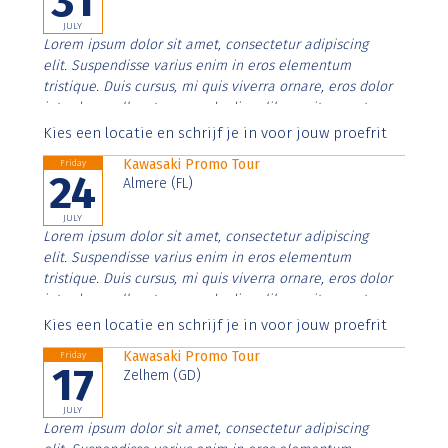
31
JULY
Lorem ipsum dolor sit amet, consectetur adipiscing
elit. Suspendisse varius enim in eros elementum
tristique. Duis cursus, mi quis viverra ornare, eros dolor
interdum nulla, ut commodo diam libero vitae erat.
Aenean faucibus nibh et justo cursus id rutrum lorem
Kies een locatie en schrijf je in voor jouw proefrit
imperdiet. Nunc ut sem vitae risus tristique posuere.
Kawasaki Promo Tour
Friday
24
Almere (FL)
JULY
Lorem ipsum dolor sit amet, consectetur adipiscing
elit. Suspendisse varius enim in eros elementum
tristique. Duis cursus, mi quis viverra ornare, eros dolor
interdum nulla, ut commodo diam libero vitae erat.
Aenean faucibus nibh et justo cursus id rutrum lorem
Kies een locatie en schrijf je in voor jouw proefrit
imperdiet. Nunc ut sem vitae risus tristique posuere.
Kawasaki Promo Tour
Friday
17
Zelhem (GD)
JULY
Lorem ipsum dolor sit amet, consectetur adipiscing