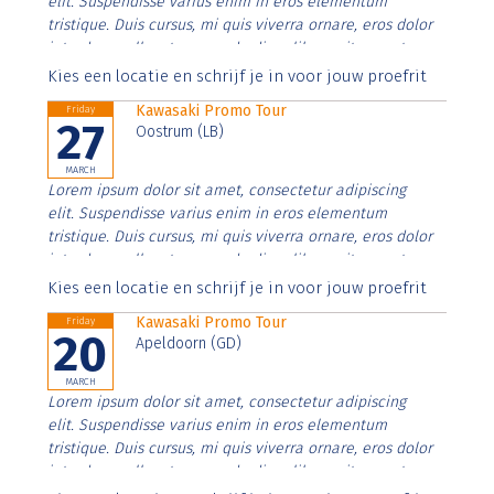
elit. Suspendisse varius enim in eros elementum
tristique. Duis cursus, mi quis viverra ornare, eros dolor
interdum nulla, ut commodo diam libero vitae erat.
Aenean faucibus nibh et justo cursus id rutrum lorem
Kies een locatie en schrijf je in voor jouw proefrit
imperdiet. Nunc ut sem vitae risus tristique posuere.
Kawasaki Promo Tour
Friday
27
Oostrum (LB)
MARCH
Lorem ipsum dolor sit amet, consectetur adipiscing
elit. Suspendisse varius enim in eros elementum
tristique. Duis cursus, mi quis viverra ornare, eros dolor
interdum nulla, ut commodo diam libero vitae erat.
Aenean faucibus nibh et justo cursus id rutrum lorem
Kies een locatie en schrijf je in voor jouw proefrit
imperdiet. Nunc ut sem vitae risus tristique posuere.
Kawasaki Promo Tour
Friday
20
Apeldoorn (GD)
MARCH
Lorem ipsum dolor sit amet, consectetur adipiscing
elit. Suspendisse varius enim in eros elementum
tristique. Duis cursus, mi quis viverra ornare, eros dolor
interdum nulla, ut commodo diam libero vitae erat.