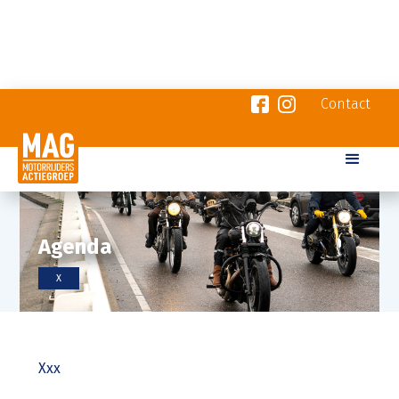
Contact
Agenda
X
Xxx