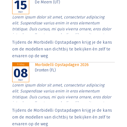
15
De Meern (UT)
MAY
Lorem ipsum dolor sit amet, consectetur adipiscing
elit. Suspendisse varius enim in eros elementum
tristique. Duis cursus, mi quis viverra ornare, eros dolor
interdum nulla, ut commodo diam libero vitae erat.
Aenean faucibus nibh et justo cursus id rutrum lorem
Tijdens de Morbidelli Opstapdagen krijg je de kans
imperdiet. Nunc ut sem vitae risus tristique posuere.
om de modellen van dichtbij te bekijken én zelf te
ervaren op de weg.
Morbidelli Opstapdagen 2026
Friday
08
Dronten (FL)
MAY
Lorem ipsum dolor sit amet, consectetur adipiscing
elit. Suspendisse varius enim in eros elementum
tristique. Duis cursus, mi quis viverra ornare, eros dolor
interdum nulla, ut commodo diam libero vitae erat.
Aenean faucibus nibh et justo cursus id rutrum lorem
Tijdens de Morbidelli Opstapdagen krijg je de kans
imperdiet. Nunc ut sem vitae risus tristique posuere.
om de modellen van dichtbij te bekijken én zelf te
ervaren op de weg.