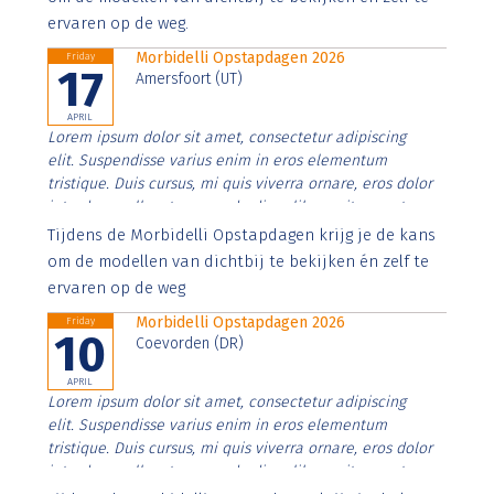
ervaren op de weg.
Morbidelli Opstapdagen 2026
Friday
17
Amersfoort (UT)
APRIL
Lorem ipsum dolor sit amet, consectetur adipiscing
elit. Suspendisse varius enim in eros elementum
tristique. Duis cursus, mi quis viverra ornare, eros dolor
interdum nulla, ut commodo diam libero vitae erat.
Aenean faucibus nibh et justo cursus id rutrum lorem
Tijdens de Morbidelli Opstapdagen krijg je de kans
imperdiet. Nunc ut sem vitae risus tristique posuere.
om de modellen van dichtbij te bekijken én zelf te
ervaren op de weg
Morbidelli Opstapdagen 2026
Friday
10
Coevorden (DR)
APRIL
Lorem ipsum dolor sit amet, consectetur adipiscing
elit. Suspendisse varius enim in eros elementum
tristique. Duis cursus, mi quis viverra ornare, eros dolor
interdum nulla, ut commodo diam libero vitae erat.