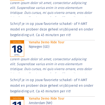
Lorem ipsum dolor sit amet, consectetur adipiscing
elit. Suspendisse varius enim in eros elementum
tristique. Duis cursus, mi quis viverra ornare, eros dolor
interdum nulla, ut commodo diam libero vitae erat.
Aenean faucibus nibh et justo cursus id rutrum lorem
Schrijf je in op jouw favoriete schakel- of Y-AMT
imperdiet. Nunc ut sem vitae risus tristique posuere.
model en probeer deze geheel vrijblijvend en onder
begeleiding uit. Ca 45 minuten per rit!
Yamaha Demo Ride Tour
Saturday
18
Nijmegen (GD)
APRIL
Lorem ipsum dolor sit amet, consectetur adipiscing
elit. Suspendisse varius enim in eros elementum
tristique. Duis cursus, mi quis viverra ornare, eros dolor
interdum nulla, ut commodo diam libero vitae erat.
Aenean faucibus nibh et justo cursus id rutrum lorem
Schrijf je in op jouw favoriete schakel- of Y-AMT
imperdiet. Nunc ut sem vitae risus tristique posuere.
model en probeer deze geheel vrijblijvend en onder
begeleiding uit. Ca 45 minuten per rit!
Yamaha Demo Ride Tour
Saturday
Amsterdam (NH)