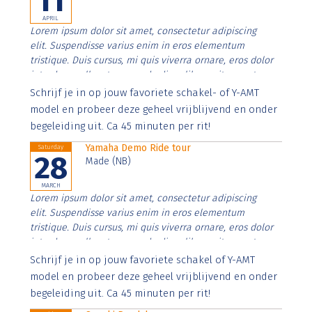
11
APRIL
Lorem ipsum dolor sit amet, consectetur adipiscing
elit. Suspendisse varius enim in eros elementum
tristique. Duis cursus, mi quis viverra ornare, eros dolor
interdum nulla, ut commodo diam libero vitae erat.
Aenean faucibus nibh et justo cursus id rutrum lorem
Schrijf je in op jouw favoriete schakel- of Y-AMT
imperdiet. Nunc ut sem vitae risus tristique posuere.
model en probeer deze geheel vrijblijvend en onder
begeleiding uit. Ca 45 minuten per rit!
Yamaha Demo Ride tour
Saturday
28
Made (NB)
MARCH
Lorem ipsum dolor sit amet, consectetur adipiscing
elit. Suspendisse varius enim in eros elementum
tristique. Duis cursus, mi quis viverra ornare, eros dolor
interdum nulla, ut commodo diam libero vitae erat.
Aenean faucibus nibh et justo cursus id rutrum lorem
Schrijf je in op jouw favoriete schakel of Y-AMT
imperdiet. Nunc ut sem vitae risus tristique posuere.
model en probeer deze geheel vrijblijvend en onder
begeleiding uit. Ca 45 minuten per rit!