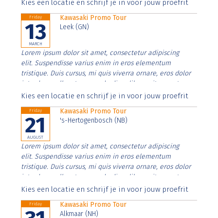
Aenean faucibus nibh et justo cursus id rutrum lorem
Kies een locatie en schrijf je in voor jouw proefrit
imperdiet. Nunc ut sem vitae risus tristique posuere.
Kawasaki Promo Tour
Friday
13
Leek (GN)
MARCH
Lorem ipsum dolor sit amet, consectetur adipiscing
elit. Suspendisse varius enim in eros elementum
tristique. Duis cursus, mi quis viverra ornare, eros dolor
interdum nulla, ut commodo diam libero vitae erat.
Aenean faucibus nibh et justo cursus id rutrum lorem
Kies een locatie en schrijf je in voor jouw proefrit
imperdiet. Nunc ut sem vitae risus tristique posuere.
Kawasaki Promo Tour
Friday
21
's-Hertogenbosch (NB)
AUGUST
Lorem ipsum dolor sit amet, consectetur adipiscing
elit. Suspendisse varius enim in eros elementum
tristique. Duis cursus, mi quis viverra ornare, eros dolor
interdum nulla, ut commodo diam libero vitae erat.
Aenean faucibus nibh et justo cursus id rutrum lorem
Kies een locatie en schrijf je in voor jouw proefrit
imperdiet. Nunc ut sem vitae risus tristique posuere.
Kawasaki Promo Tour
Friday
Alkmaar (NH)