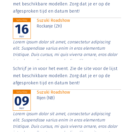
imperdiet. Nunc ut sem vitae risus tristique posuere.
met beschikbare modellen. Zorg dat je er op de
afgesproken tijd en datum bent!
Suzuki Roadshow
Saturday
16
Rockanje (ZH)
MAY
Lorem ipsum dolor sit amet, consectetur adipiscing
elit. Suspendisse varius enim in eros elementum
tristique. Duis cursus, mi quis viverra ornare, eros dolor
interdum nulla, ut commodo diam libero vitae erat.
Aenean faucibus nibh et justo cursus id rutrum lorem
Schrijf je in voor het event. Zie de site voor de lijst
imperdiet. Nunc ut sem vitae risus tristique posuere.
met beschikbare modellen. Zorg dat je er op de
afgesproken tijd en datum bent!
Suzuki Roadshow
Saturday
09
Rijen (NB)
MAY
Lorem ipsum dolor sit amet, consectetur adipiscing
elit. Suspendisse varius enim in eros elementum
tristique. Duis cursus, mi quis viverra ornare, eros dolor
interdum nulla, ut commodo diam libero vitae erat.