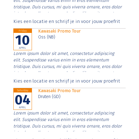
elit. Suspendisse varius enim in eros elementum
tristique. Duis cursus, mi quis viverra ornare, eros dolor
interdum nulla, ut commodo diam libero vitae erat.
Aenean faucibus nibh et justo cursus id rutrum lorem
Kies een locatie en schrijf je in voor jouw proefrit
imperdiet. Nunc ut sem vitae risus tristique posuere.
Kawasaki Promo Tour
Friday
10
Oss (NB)
APRIL
Lorem ipsum dolor sit amet, consectetur adipiscing
elit. Suspendisse varius enim in eros elementum
tristique. Duis cursus, mi quis viverra ornare, eros dolor
interdum nulla, ut commodo diam libero vitae erat.
Aenean faucibus nibh et justo cursus id rutrum lorem
Kies een locatie en schrijf je in voor jouw proefrit
imperdiet. Nunc ut sem vitae risus tristique posuere.
Kawasaki Promo Tour
Saturday
04
Druten (GD)
APRIL
Lorem ipsum dolor sit amet, consectetur adipiscing
elit. Suspendisse varius enim in eros elementum
tristique. Duis cursus, mi quis viverra ornare, eros dolor
interdum nulla, ut commodo diam libero vitae erat.