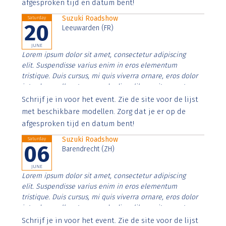
afgesproken tijd en datum bent!
Suzuki Roadshow
Saturday
20
Leeuwarden (FR)
JUNE
Lorem ipsum dolor sit amet, consectetur adipiscing
elit. Suspendisse varius enim in eros elementum
tristique. Duis cursus, mi quis viverra ornare, eros dolor
interdum nulla, ut commodo diam libero vitae erat.
Aenean faucibus nibh et justo cursus id rutrum lorem
Schrijf je in voor het event. Zie de site voor de lijst
imperdiet. Nunc ut sem vitae risus tristique posuere.
met beschikbare modellen. Zorg dat je er op de
afgesproken tijd en datum bent!
Suzuki Roadshow
Saturday
06
Barendrecht (ZH)
JUNE
Lorem ipsum dolor sit amet, consectetur adipiscing
elit. Suspendisse varius enim in eros elementum
tristique. Duis cursus, mi quis viverra ornare, eros dolor
interdum nulla, ut commodo diam libero vitae erat.
Aenean faucibus nibh et justo cursus id rutrum lorem
Schrijf je in voor het event. Zie de site voor de lijst