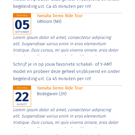
begeleiding uit. Ca 45 minuten per rit!
Yamaha Demo Ride Tour
Saturday
05
Uithoorn (NH)
SEPTEMBER
Lorem ipsum dolor sit amet, consectetur adipiscing
elit. Suspendisse varius enim in eros elementum
tristique. Duis cursus, mi quis viverra ornare, eros dolor
interdum nulla, ut commodo diam libero vitae erat.
Aenean faucibus nibh et justo cursus id rutrum lorem
Schrijf je in op jouw favoriete schakel- of Y-AMT
imperdiet. Nunc ut sem vitae risus tristique posuere.
model en probeer deze geheel vrijblijvend en onder
begeleiding uit. Ca 45 minuten per rit!
Yamaha Demo Ride Tour
Saturday
22
Bodegaven (ZH)
AUGUST
Lorem ipsum dolor sit amet, consectetur adipiscing
elit. Suspendisse varius enim in eros elementum
tristique. Duis cursus, mi quis viverra ornare, eros dolor
interdum nulla, ut commodo diam libero vitae erat.