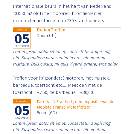
Aenean faucibus nibh et justo cursus id rutrum lorem
Internationale beurs in het hart van Nederland.
imperdiet. Nunc ut sem vitae risus tristique posuere.
10.000 m2 oldtimer motoren, bromfietsen en
onderdelen met meer dan 230 standhouders
Exoten Treffen
Saturday
05
Doorn (UT)
SEPTEMBER
Lorem ipsum dolor sit amet, consectetur adipiscing
elit. Suspendisse varius enim in eros elementum
tristique. Duis cursus, mi quis viverra ornare, eros dolor
interdum nulla, ut commodo diam libero vitae erat.
Aenean faucibus nibh et justo cursus id rutrum lorem
Treffen voor (bijzondere) motoren, met muziek,
imperdiet. Nunc ut sem vitae risus tristique posuere.
barbeque, toertocht etc..... Meedoen met de
toertocht = €7,50, de barbeque = €30,00....
Parels uit Frankrijk, een expositie van de
Thursday
05
Mooiste Franse Motorfietsen
Buren (GD)
NOVEMBER
Lorem ipsum dolor sit amet, consectetur adipiscing
elit. Suspendisse varius enim in eros elementum