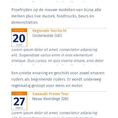
interdum nulla, ut commodo diam libero vitae erat.
Aenean faucibus nibh et justo cursus id rutrum lorem
Proefrijden op de nieuwe modellen van bijna alle
imperdiet. Nunc ut sem vitae risus tristique posuere.
merken plus live muziek, foodtrucks, beurs en
demonstraties
Regionale Toertocht
Saturday
20
Oosterwolde (GD)
JUNE
Lorem ipsum dolor sit amet, consectetur adipiscing
elit. Suspendisse varius enim in eros elementum
tristique. Duis cursus, mi quis viverra ornare, eros dolor
interdum nulla, ut commodo diam libero vitae erat.
Aenean faucibus nibh et justo cursus id rutrum lorem
Een unieke ervaring en geschikt voor zowel ervaren
imperdiet. Nunc ut sem vitae risus tristique posuere.
rijders als beginnende rijders. Er wordt onderweg
regelmatig gestopt voor mens en motor.
Kawasaki Promo Tour
Friday
27
Nieuw Weerdinge (DR)
MARCH
Lorem ipsum dolor sit amet, consectetur adipiscing