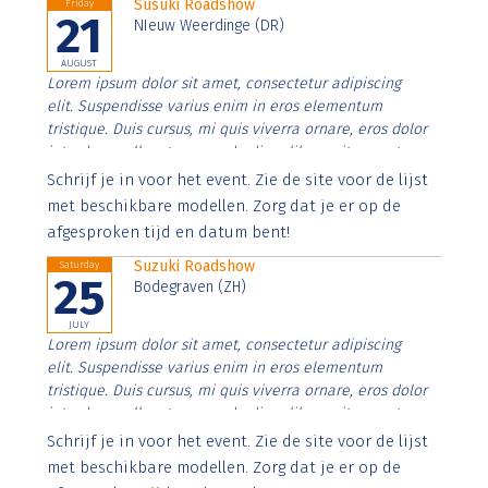
Susuki Roadshow
Friday
21
NIeuw Weerdinge (DR)
AUGUST
Lorem ipsum dolor sit amet, consectetur adipiscing
elit. Suspendisse varius enim in eros elementum
tristique. Duis cursus, mi quis viverra ornare, eros dolor
interdum nulla, ut commodo diam libero vitae erat.
Aenean faucibus nibh et justo cursus id rutrum lorem
Schrijf je in voor het event. Zie de site voor de lijst
imperdiet. Nunc ut sem vitae risus tristique posuere.
met beschikbare modellen. Zorg dat je er op de
afgesproken tijd en datum bent!
Suzuki Roadshow
Saturday
25
Bodegraven (ZH)
JULY
Lorem ipsum dolor sit amet, consectetur adipiscing
elit. Suspendisse varius enim in eros elementum
tristique. Duis cursus, mi quis viverra ornare, eros dolor
interdum nulla, ut commodo diam libero vitae erat.
Aenean faucibus nibh et justo cursus id rutrum lorem
Schrijf je in voor het event. Zie de site voor de lijst
imperdiet. Nunc ut sem vitae risus tristique posuere.
met beschikbare modellen. Zorg dat je er op de