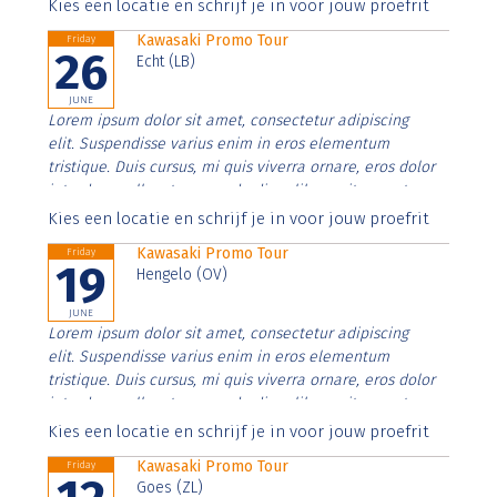
Aenean faucibus nibh et justo cursus id rutrum lorem
Kies een locatie en schrijf je in voor jouw proefrit
imperdiet. Nunc ut sem vitae risus tristique posuere.
Kawasaki Promo Tour
Friday
26
Echt (LB)
JUNE
Lorem ipsum dolor sit amet, consectetur adipiscing
elit. Suspendisse varius enim in eros elementum
tristique. Duis cursus, mi quis viverra ornare, eros dolor
interdum nulla, ut commodo diam libero vitae erat.
Aenean faucibus nibh et justo cursus id rutrum lorem
Kies een locatie en schrijf je in voor jouw proefrit
imperdiet. Nunc ut sem vitae risus tristique posuere.
Kawasaki Promo Tour
Friday
19
Hengelo (OV)
JUNE
Lorem ipsum dolor sit amet, consectetur adipiscing
elit. Suspendisse varius enim in eros elementum
tristique. Duis cursus, mi quis viverra ornare, eros dolor
interdum nulla, ut commodo diam libero vitae erat.
Aenean faucibus nibh et justo cursus id rutrum lorem
Kies een locatie en schrijf je in voor jouw proefrit
imperdiet. Nunc ut sem vitae risus tristique posuere.
Kawasaki Promo Tour
Friday
Goes (ZL)