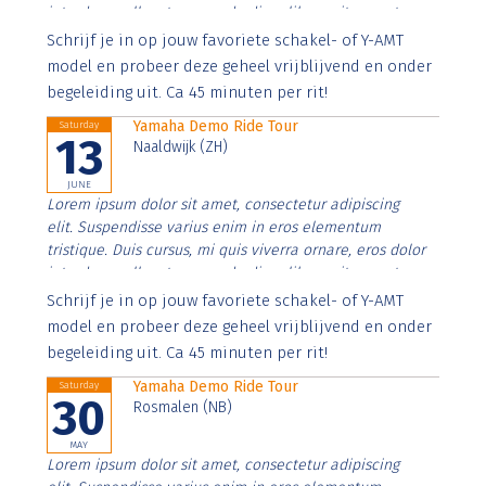
interdum nulla, ut commodo diam libero vitae erat.
Aenean faucibus nibh et justo cursus id rutrum lorem
Schrijf je in op jouw favoriete schakel- of Y-AMT
imperdiet. Nunc ut sem vitae risus tristique posuere.
model en probeer deze geheel vrijblijvend en onder
begeleiding uit. Ca 45 minuten per rit!
Yamaha Demo Ride Tour
Saturday
13
Naaldwijk (ZH)
JUNE
Lorem ipsum dolor sit amet, consectetur adipiscing
elit. Suspendisse varius enim in eros elementum
tristique. Duis cursus, mi quis viverra ornare, eros dolor
interdum nulla, ut commodo diam libero vitae erat.
Aenean faucibus nibh et justo cursus id rutrum lorem
Schrijf je in op jouw favoriete schakel- of Y-AMT
imperdiet. Nunc ut sem vitae risus tristique posuere.
model en probeer deze geheel vrijblijvend en onder
begeleiding uit. Ca 45 minuten per rit!
Yamaha Demo Ride Tour
Saturday
30
Rosmalen (NB)
MAY
Lorem ipsum dolor sit amet, consectetur adipiscing