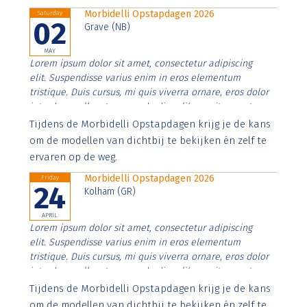
Morbidelli Opstapdagen 2026
Saturday
02
Grave (NB)
MAY
Lorem ipsum dolor sit amet, consectetur adipiscing
elit. Suspendisse varius enim in eros elementum
tristique. Duis cursus, mi quis viverra ornare, eros dolor
interdum nulla, ut commodo diam libero vitae erat.
Aenean faucibus nibh et justo cursus id rutrum lorem
Tijdens de Morbidelli Opstapdagen krijg je de kans
imperdiet. Nunc ut sem vitae risus tristique posuere.
om de modellen van dichtbij te bekijken én zelf te
ervaren op de weg.
Morbidelli Opstapdagen 2026
Friday
24
Kolham (GR)
APRIL
Lorem ipsum dolor sit amet, consectetur adipiscing
elit. Suspendisse varius enim in eros elementum
tristique. Duis cursus, mi quis viverra ornare, eros dolor
interdum nulla, ut commodo diam libero vitae erat.
Aenean faucibus nibh et justo cursus id rutrum lorem
Tijdens de Morbidelli Opstapdagen krijg je de kans
imperdiet. Nunc ut sem vitae risus tristique posuere.
om de modellen van dichtbij te bekijken én zelf te