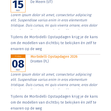
15
De Meern (UT)
MAY
Lorem ipsum dolor sit amet, consectetur adipiscing
elit. Suspendisse varius enim in eros elementum
tristique. Duis cursus, mi quis viverra ornare, eros dolor
interdum nulla, ut commodo diam libero vitae erat.
Aenean faucibus nibh et justo cursus id rutrum lorem
Tijdens de Morbidelli Opstapdagen krijg je de kans
imperdiet. Nunc ut sem vitae risus tristique posuere.
om de modellen van dichtbij te bekijken én zelf te
ervaren op de weg.
Morbidelli Opstapdagen 2026
Friday
08
Dronten (FL)
MAY
Lorem ipsum dolor sit amet, consectetur adipiscing
elit. Suspendisse varius enim in eros elementum
tristique. Duis cursus, mi quis viverra ornare, eros dolor
interdum nulla, ut commodo diam libero vitae erat.
Aenean faucibus nibh et justo cursus id rutrum lorem
Tijdens de Morbidelli Opstapdagen krijg je de kans
imperdiet. Nunc ut sem vitae risus tristique posuere.
om de modellen van dichtbij te bekijken én zelf te
ervaren op de weg.