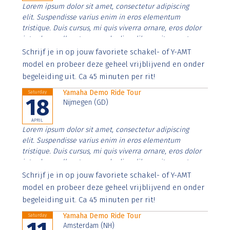
Lorem ipsum dolor sit amet, consectetur adipiscing
elit. Suspendisse varius enim in eros elementum
tristique. Duis cursus, mi quis viverra ornare, eros dolor
interdum nulla, ut commodo diam libero vitae erat.
Aenean faucibus nibh et justo cursus id rutrum lorem
Schrijf je in op jouw favoriete schakel- of Y-AMT
imperdiet. Nunc ut sem vitae risus tristique posuere.
model en probeer deze geheel vrijblijvend en onder
begeleiding uit. Ca 45 minuten per rit!
Yamaha Demo Ride Tour
Saturday
18
Nijmegen (GD)
APRIL
Lorem ipsum dolor sit amet, consectetur adipiscing
elit. Suspendisse varius enim in eros elementum
tristique. Duis cursus, mi quis viverra ornare, eros dolor
interdum nulla, ut commodo diam libero vitae erat.
Aenean faucibus nibh et justo cursus id rutrum lorem
Schrijf je in op jouw favoriete schakel- of Y-AMT
imperdiet. Nunc ut sem vitae risus tristique posuere.
model en probeer deze geheel vrijblijvend en onder
begeleiding uit. Ca 45 minuten per rit!
Yamaha Demo Ride Tour
Saturday
Amsterdam (NH)