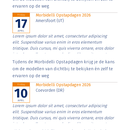
ervaren op de weg.
Morbidelli Opstapdagen 2026
Friday
17
Amersfoort (UT)
APRIL
Lorem ipsum dolor sit amet, consectetur adipiscing
elit. Suspendisse varius enim in eros elementum
tristique. Duis cursus, mi quis viverra ornare, eros dolor
interdum nulla, ut commodo diam libero vitae erat.
Aenean faucibus nibh et justo cursus id rutrum lorem
Tijdens de Morbidelli Opstapdagen krijg je de kans
imperdiet. Nunc ut sem vitae risus tristique posuere.
om de modellen van dichtbij te bekijken én zelf te
ervaren op de weg
Morbidelli Opstapdagen 2026
Friday
10
Coevorden (DR)
APRIL
Lorem ipsum dolor sit amet, consectetur adipiscing
elit. Suspendisse varius enim in eros elementum
tristique. Duis cursus, mi quis viverra ornare, eros dolor
interdum nulla, ut commodo diam libero vitae erat.