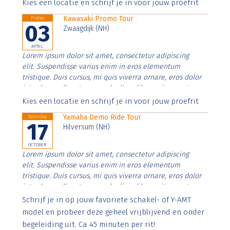
Aenean faucibus nibh et justo cursus id rutrum lorem
Kies een locatie en schrijf je in voor jouw proefrit
imperdiet. Nunc ut sem vitae risus tristique posuere.
Kawasaki Promo Tour
Friday
03
Zwaagdijk (NH)
APRIL
Lorem ipsum dolor sit amet, consectetur adipiscing
elit. Suspendisse varius enim in eros elementum
tristique. Duis cursus, mi quis viverra ornare, eros dolor
interdum nulla, ut commodo diam libero vitae erat.
Aenean faucibus nibh et justo cursus id rutrum lorem
Kies een locatie en schrijf je in voor jouw proefrit
imperdiet. Nunc ut sem vitae risus tristique posuere.
Yamaha Demo Ride Tour
Saturday
17
Hilversum (NH)
OCTOBER
Lorem ipsum dolor sit amet, consectetur adipiscing
elit. Suspendisse varius enim in eros elementum
tristique. Duis cursus, mi quis viverra ornare, eros dolor
interdum nulla, ut commodo diam libero vitae erat.
Aenean faucibus nibh et justo cursus id rutrum lorem
Schrijf je in op jouw favoriete schakel- of Y-AMT
imperdiet. Nunc ut sem vitae risus tristique posuere.
model en probeer deze geheel vrijblijvend en onder
begeleiding uit. Ca 45 minuten per rit!