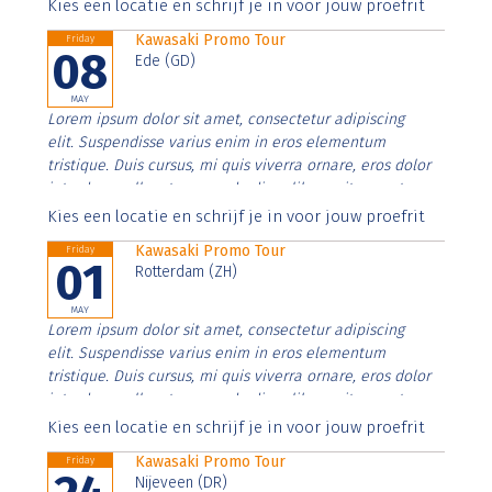
Aenean faucibus nibh et justo cursus id rutrum lorem
Kies een locatie en schrijf je in voor jouw proefrit
imperdiet. Nunc ut sem vitae risus tristique posuere.
Kawasaki Promo Tour
Friday
08
Ede (GD)
MAY
Lorem ipsum dolor sit amet, consectetur adipiscing
elit. Suspendisse varius enim in eros elementum
tristique. Duis cursus, mi quis viverra ornare, eros dolor
interdum nulla, ut commodo diam libero vitae erat.
Aenean faucibus nibh et justo cursus id rutrum lorem
Kies een locatie en schrijf je in voor jouw proefrit
imperdiet. Nunc ut sem vitae risus tristique posuere.
Kawasaki Promo Tour
Friday
01
Rotterdam (ZH)
MAY
Lorem ipsum dolor sit amet, consectetur adipiscing
elit. Suspendisse varius enim in eros elementum
tristique. Duis cursus, mi quis viverra ornare, eros dolor
interdum nulla, ut commodo diam libero vitae erat.
Aenean faucibus nibh et justo cursus id rutrum lorem
Kies een locatie en schrijf je in voor jouw proefrit
imperdiet. Nunc ut sem vitae risus tristique posuere.
Kawasaki Promo Tour
Friday
Nijeveen (DR)