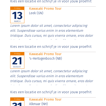
Aenean faucibus nibh et justo cursus id rutrum lorem
Kies een locatie en schrijf je in voor jouw proefrit
imperdiet. Nunc ut sem vitae risus tristique posuere.
Kawasaki Promo Tour
Friday
13
Leek (GN)
MARCH
Lorem ipsum dolor sit amet, consectetur adipiscing
elit. Suspendisse varius enim in eros elementum
tristique. Duis cursus, mi quis viverra ornare, eros dolor
interdum nulla, ut commodo diam libero vitae erat.
Aenean faucibus nibh et justo cursus id rutrum lorem
Kies een locatie en schrijf je in voor jouw proefrit
imperdiet. Nunc ut sem vitae risus tristique posuere.
Kawasaki Promo Tour
Friday
21
's-Hertogenbosch (NB)
AUGUST
Lorem ipsum dolor sit amet, consectetur adipiscing
elit. Suspendisse varius enim in eros elementum
tristique. Duis cursus, mi quis viverra ornare, eros dolor
interdum nulla, ut commodo diam libero vitae erat.
Aenean faucibus nibh et justo cursus id rutrum lorem
Kies een locatie en schrijf je in voor jouw proefrit
imperdiet. Nunc ut sem vitae risus tristique posuere.
Kawasaki Promo Tour
Friday
Alkmaar (NH)