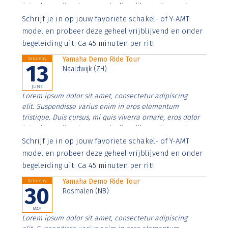
interdum nulla, ut commodo diam libero vitae erat.
Aenean faucibus nibh et justo cursus id rutrum lorem
Schrijf je in op jouw favoriete schakel- of Y-AMT
imperdiet. Nunc ut sem vitae risus tristique posuere.
model en probeer deze geheel vrijblijvend en onder
begeleiding uit. Ca 45 minuten per rit!
Yamaha Demo Ride Tour
Saturday
13
Naaldwijk (ZH)
JUNE
Lorem ipsum dolor sit amet, consectetur adipiscing
elit. Suspendisse varius enim in eros elementum
tristique. Duis cursus, mi quis viverra ornare, eros dolor
interdum nulla, ut commodo diam libero vitae erat.
Aenean faucibus nibh et justo cursus id rutrum lorem
Schrijf je in op jouw favoriete schakel- of Y-AMT
imperdiet. Nunc ut sem vitae risus tristique posuere.
model en probeer deze geheel vrijblijvend en onder
begeleiding uit. Ca 45 minuten per rit!
Yamaha Demo Ride Tour
Saturday
30
Rosmalen (NB)
MAY
Lorem ipsum dolor sit amet, consectetur adipiscing