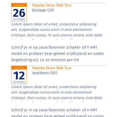
Yamaha Demo Ride Tour
Saturday
26
Rockanje (ZH)
SEPTEMBER
Lorem ipsum dolor sit amet, consectetur adipiscing
elit. Suspendisse varius enim in eros elementum
tristique. Duis cursus, mi quis viverra ornare, eros dolor
interdum nulla, ut commodo diam libero vitae erat.
Aenean faucibus nibh et justo cursus id rutrum lorem
Schrijf je in op jouw favoriete schakel- of Y-AMT
imperdiet. Nunc ut sem vitae risus tristique posuere.
model en probeer deze geheel vrijblijvend en onder
begeleiding uit. Ca 45 minuten per rit!
Yamaha Demo Ride Tour
Saturday
12
Apeldoorn (GD)
SEPTEMBER
Lorem ipsum dolor sit amet, consectetur adipiscing
elit. Suspendisse varius enim in eros elementum
tristique. Duis cursus, mi quis viverra ornare, eros dolor
interdum nulla, ut commodo diam libero vitae erat.
Aenean faucibus nibh et justo cursus id rutrum lorem
Schrijf je in op jouw favoriete schakel- of Y-AMT
imperdiet. Nunc ut sem vitae risus tristique posuere.
model en probeer deze geheel vrijblijvend en onder