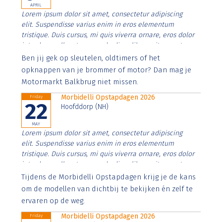
APRIL
Lorem ipsum dolor sit amet, consectetur adipiscing
elit. Suspendisse varius enim in eros elementum
tristique. Duis cursus, mi quis viverra ornare, eros dolor
interdum nulla, ut commodo diam libero vitae erat.
Aenean faucibus nibh et justo cursus id rutrum lorem
Ben jij gek op sleutelen, oldtimers of het
imperdiet. Nunc ut sem vitae risus tristique posuere.
opknappen van je brommer of motor? Dan mag je
Motormarkt Balkbrug niet missen.
Morbidelli Opstapdagen 2026
Friday
22
Hoofddorp (NH)
MAY
Lorem ipsum dolor sit amet, consectetur adipiscing
elit. Suspendisse varius enim in eros elementum
tristique. Duis cursus, mi quis viverra ornare, eros dolor
interdum nulla, ut commodo diam libero vitae erat.
Aenean faucibus nibh et justo cursus id rutrum lorem
Tijdens de Morbidelli Opstapdagen krijg je de kans
imperdiet. Nunc ut sem vitae risus tristique posuere.
om de modellen van dichtbij te bekijken én zelf te
ervaren op de weg.
Morbidelli Opstapdagen 2026
Friday