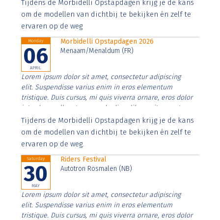
Aenean faucibus nibh et justo cursus id rutrum lorem
Tijdens de Morbidelli Opstapdagen krijg je de kans
imperdiet. Nunc ut sem vitae risus tristique posuere.
om de modellen van dichtbij te bekijken én zelf te
ervaren op de weg
Morbidelli Opstapdagen 2026
Monday
06
Menaam/Menaldum (FR)
APRIL
Lorem ipsum dolor sit amet, consectetur adipiscing
elit. Suspendisse varius enim in eros elementum
tristique. Duis cursus, mi quis viverra ornare, eros dolor
interdum nulla, ut commodo diam libero vitae erat.
Aenean faucibus nibh et justo cursus id rutrum lorem
Tijdens de Morbidelli Opstapdagen krijg je de kans
imperdiet. Nunc ut sem vitae risus tristique posuere.
om de modellen van dichtbij te bekijken én zelf te
ervaren op de weg.
Riders Festival
Saturday
30
Autotron Rosmalen (NB)
MAY
Lorem ipsum dolor sit amet, consectetur adipiscing
elit. Suspendisse varius enim in eros elementum
tristique. Duis cursus, mi quis viverra ornare, eros dolor