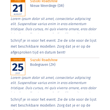
Susuki Roadshow
Friday
21
NIeuw Weerdinge (DR)
AUGUST
Lorem ipsum dolor sit amet, consectetur adipiscing
elit. Suspendisse varius enim in eros elementum
tristique. Duis cursus, mi quis viverra ornare, eros dolor
interdum nulla, ut commodo diam libero vitae erat.
Aenean faucibus nibh et justo cursus id rutrum lorem
Schrijf je in voor het event. Zie de site voor de lijst
imperdiet. Nunc ut sem vitae risus tristique posuere.
met beschikbare modellen. Zorg dat je er op de
afgesproken tijd en datum bent!
Suzuki Roadshow
Saturday
25
Bodegraven (ZH)
JULY
Lorem ipsum dolor sit amet, consectetur adipiscing
elit. Suspendisse varius enim in eros elementum
tristique. Duis cursus, mi quis viverra ornare, eros dolor
interdum nulla, ut commodo diam libero vitae erat.
Aenean faucibus nibh et justo cursus id rutrum lorem
Schrijf je in voor het event. Zie de site voor de lijst
imperdiet. Nunc ut sem vitae risus tristique posuere.
met beschikbare modellen. Zorg dat je er op de