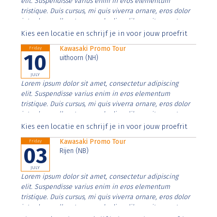
elit. Suspendisse varius enim in eros elementum
tristique. Duis cursus, mi quis viverra ornare, eros dolor
interdum nulla, ut commodo diam libero vitae erat.
Aenean faucibus nibh et justo cursus id rutrum lorem
Kies een locatie en schrijf je in voor jouw proefrit
imperdiet. Nunc ut sem vitae risus tristique posuere.
Kawasaki Promo Tour
Friday
10
uithoorn (NH)
JULY
Lorem ipsum dolor sit amet, consectetur adipiscing
elit. Suspendisse varius enim in eros elementum
tristique. Duis cursus, mi quis viverra ornare, eros dolor
interdum nulla, ut commodo diam libero vitae erat.
Aenean faucibus nibh et justo cursus id rutrum lorem
Kies een locatie en schrijf je in voor jouw proefrit
imperdiet. Nunc ut sem vitae risus tristique posuere.
Kawasaki Promo Tour
Friday
03
Rijen (NB)
JULY
Lorem ipsum dolor sit amet, consectetur adipiscing
elit. Suspendisse varius enim in eros elementum
tristique. Duis cursus, mi quis viverra ornare, eros dolor
interdum nulla, ut commodo diam libero vitae erat.