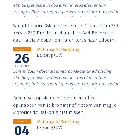
elit. Suspendisse varius enim in eros elementum
tristique. Duis cursus, mi quis viverra ornare, eros dolor
interdum nulla, ut commodo diam libero vitae erat.
Aenean faucibus nibh et justo cursus id rutrum lorem
Vanuit Odoorn (8km boven Emmen) een rit van 239
imperdiet. Nunc ut sem vitae risus tristique posuere.
km via Z/O Drenthe met lunch in Bad Bendheim,
daarna via Meppen en Haren terug naar Odoorn.
Motormarkt Balkbrug
Saturday
26
Balkbrug (OV)
SEPTEMBER
Lorem ipsum dolor sit amet, consectetur adipiscing
elit. Suspendisse varius enim in eros elementum
tristique. Duis cursus, mi quis viverra ornare, eros dolor
interdum nulla, ut commodo diam libero vitae erat.
Aenean faucibus nibh et justo cursus id rutrum lorem
Ben jij gek op sleutelen, oldtimers of het
imperdiet. Nunc ut sem vitae risus tristique posuere.
opknappen van je brommer of motor? Dan mag je
Motormarkt Balkbrug niet missen.
Motormarkt Balkbrug
Saturday
04
Balkbrug (OV)