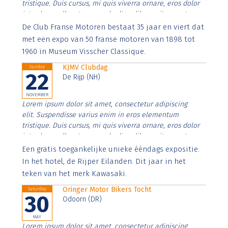
tristique. Duis cursus, mi quis viverra ornare, eros dolor
interdum nulla, ut commodo diam libero vitae erat.
Aenean faucibus nibh et justo cursus id rutrum lorem
De Club Franse Motoren bestaat 35 jaar en viert dat
imperdiet. Nunc ut sem vitae risus tristique posuere.
met een expo van 50 franse motoren van 1898 tot
1960 in Museum Visscher Classique.
KJMV Clubdag
Sunday
22
De Rijp (NH)
NOVEMBER
Lorem ipsum dolor sit amet, consectetur adipiscing
elit. Suspendisse varius enim in eros elementum
tristique. Duis cursus, mi quis viverra ornare, eros dolor
interdum nulla, ut commodo diam libero vitae erat.
Aenean faucibus nibh et justo cursus id rutrum lorem
Een gratis toegankelijke unieke ééndags expositie.
imperdiet. Nunc ut sem vitae risus tristique posuere.
In het hotel, de Rijper Eilanden. Dit jaar in het
teken van het merk Kawasaki.
Oringer Motor Bikers Tocht
Saturday
30
Odoorn (DR)
MAY
Lorem ipsum dolor sit amet, consectetur adipiscing