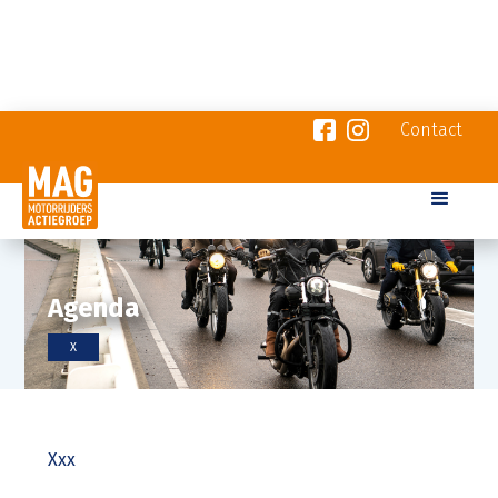
Contact
Agenda
X
Xxx