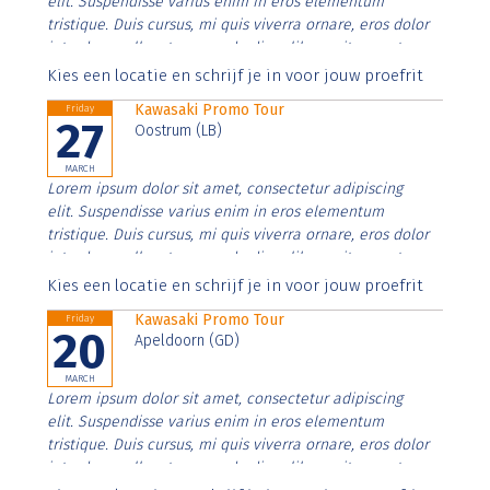
elit. Suspendisse varius enim in eros elementum
tristique. Duis cursus, mi quis viverra ornare, eros dolor
interdum nulla, ut commodo diam libero vitae erat.
Aenean faucibus nibh et justo cursus id rutrum lorem
Kies een locatie en schrijf je in voor jouw proefrit
imperdiet. Nunc ut sem vitae risus tristique posuere.
Kawasaki Promo Tour
Friday
27
Oostrum (LB)
MARCH
Lorem ipsum dolor sit amet, consectetur adipiscing
elit. Suspendisse varius enim in eros elementum
tristique. Duis cursus, mi quis viverra ornare, eros dolor
interdum nulla, ut commodo diam libero vitae erat.
Aenean faucibus nibh et justo cursus id rutrum lorem
Kies een locatie en schrijf je in voor jouw proefrit
imperdiet. Nunc ut sem vitae risus tristique posuere.
Kawasaki Promo Tour
Friday
20
Apeldoorn (GD)
MARCH
Lorem ipsum dolor sit amet, consectetur adipiscing
elit. Suspendisse varius enim in eros elementum
tristique. Duis cursus, mi quis viverra ornare, eros dolor
interdum nulla, ut commodo diam libero vitae erat.