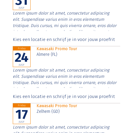
31
JULY
Lorem ipsum dolor sit amet, consectetur adipiscing
elit. Suspendisse varius enim in eros elementum
tristique. Duis cursus, mi quis viverra ornare, eros dolor
interdum nulla, ut commodo diam libero vitae erat.
Aenean faucibus nibh et justo cursus id rutrum lorem
Kies een locatie en schrijf je in voor jouw proefrit
imperdiet. Nunc ut sem vitae risus tristique posuere.
Kawasaki Promo Tour
Friday
24
Almere (FL)
JULY
Lorem ipsum dolor sit amet, consectetur adipiscing
elit. Suspendisse varius enim in eros elementum
tristique. Duis cursus, mi quis viverra ornare, eros dolor
interdum nulla, ut commodo diam libero vitae erat.
Aenean faucibus nibh et justo cursus id rutrum lorem
Kies een locatie en schrijf je in voor jouw proefrit
imperdiet. Nunc ut sem vitae risus tristique posuere.
Kawasaki Promo Tour
Friday
17
Zelhem (GD)
JULY
Lorem ipsum dolor sit amet, consectetur adipiscing