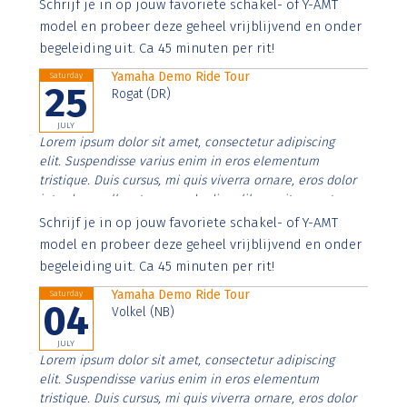
Aenean faucibus nibh et justo cursus id rutrum lorem
Schrijf je in op jouw favoriete schakel- of Y-AMT
imperdiet. Nunc ut sem vitae risus tristique posuere.
model en probeer deze geheel vrijblijvend en onder
begeleiding uit. Ca 45 minuten per rit!
Yamaha Demo Ride Tour
Saturday
25
Rogat (DR)
JULY
Lorem ipsum dolor sit amet, consectetur adipiscing
elit. Suspendisse varius enim in eros elementum
tristique. Duis cursus, mi quis viverra ornare, eros dolor
interdum nulla, ut commodo diam libero vitae erat.
Aenean faucibus nibh et justo cursus id rutrum lorem
Schrijf je in op jouw favoriete schakel- of Y-AMT
imperdiet. Nunc ut sem vitae risus tristique posuere.
model en probeer deze geheel vrijblijvend en onder
begeleiding uit. Ca 45 minuten per rit!
Yamaha Demo Ride Tour
Saturday
04
Volkel (NB)
JULY
Lorem ipsum dolor sit amet, consectetur adipiscing
elit. Suspendisse varius enim in eros elementum
tristique. Duis cursus, mi quis viverra ornare, eros dolor