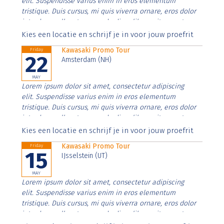
elit. Suspendisse varius enim in eros elementum
tristique. Duis cursus, mi quis viverra ornare, eros dolor
interdum nulla, ut commodo diam libero vitae erat.
Aenean faucibus nibh et justo cursus id rutrum lorem
Kies een locatie en schrijf je in voor jouw proefrit
imperdiet. Nunc ut sem vitae risus tristique posuere.
Kawasaki Promo Tour
Friday
22
Amsterdam (NH)
MAY
Lorem ipsum dolor sit amet, consectetur adipiscing
elit. Suspendisse varius enim in eros elementum
tristique. Duis cursus, mi quis viverra ornare, eros dolor
interdum nulla, ut commodo diam libero vitae erat.
Aenean faucibus nibh et justo cursus id rutrum lorem
Kies een locatie en schrijf je in voor jouw proefrit
imperdiet. Nunc ut sem vitae risus tristique posuere.
Kawasaki Promo Tour
Friday
15
IJsselstein (UT)
MAY
Lorem ipsum dolor sit amet, consectetur adipiscing
elit. Suspendisse varius enim in eros elementum
tristique. Duis cursus, mi quis viverra ornare, eros dolor
interdum nulla, ut commodo diam libero vitae erat.