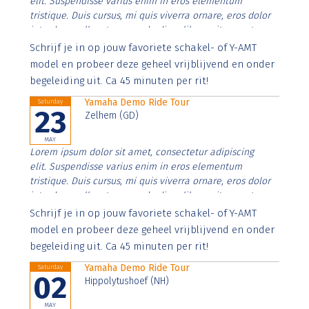
elit. Suspendisse varius enim in eros elementum
tristique. Duis cursus, mi quis viverra ornare, eros dolor
interdum nulla, ut commodo diam libero vitae erat.
Aenean faucibus nibh et justo cursus id rutrum lorem
Schrijf je in op jouw favoriete schakel- of Y-AMT
imperdiet. Nunc ut sem vitae risus tristique posuere.
model en probeer deze geheel vrijblijvend en onder
begeleiding uit. Ca 45 minuten per rit!
Yamaha Demo Ride Tour
Saturday
23
Zelhem (GD)
MAY
Lorem ipsum dolor sit amet, consectetur adipiscing
elit. Suspendisse varius enim in eros elementum
tristique. Duis cursus, mi quis viverra ornare, eros dolor
interdum nulla, ut commodo diam libero vitae erat.
Aenean faucibus nibh et justo cursus id rutrum lorem
Schrijf je in op jouw favoriete schakel- of Y-AMT
imperdiet. Nunc ut sem vitae risus tristique posuere.
model en probeer deze geheel vrijblijvend en onder
begeleiding uit. Ca 45 minuten per rit!
Yamaha Demo Ride Tour
Saturday
02
Hippolytushoef (NH)
MAY