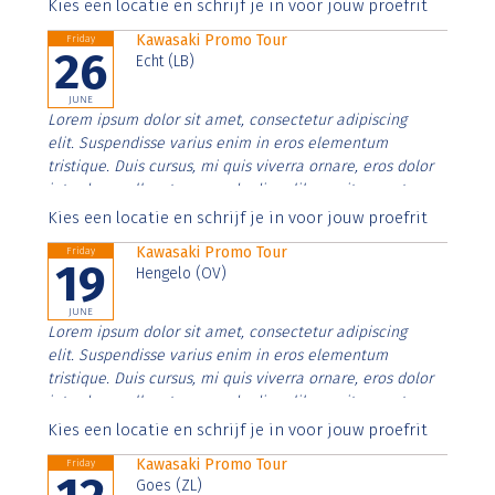
Aenean faucibus nibh et justo cursus id rutrum lorem
Kies een locatie en schrijf je in voor jouw proefrit
imperdiet. Nunc ut sem vitae risus tristique posuere.
Kawasaki Promo Tour
Friday
26
Echt (LB)
JUNE
Lorem ipsum dolor sit amet, consectetur adipiscing
elit. Suspendisse varius enim in eros elementum
tristique. Duis cursus, mi quis viverra ornare, eros dolor
interdum nulla, ut commodo diam libero vitae erat.
Aenean faucibus nibh et justo cursus id rutrum lorem
Kies een locatie en schrijf je in voor jouw proefrit
imperdiet. Nunc ut sem vitae risus tristique posuere.
Kawasaki Promo Tour
Friday
19
Hengelo (OV)
JUNE
Lorem ipsum dolor sit amet, consectetur adipiscing
elit. Suspendisse varius enim in eros elementum
tristique. Duis cursus, mi quis viverra ornare, eros dolor
interdum nulla, ut commodo diam libero vitae erat.
Aenean faucibus nibh et justo cursus id rutrum lorem
Kies een locatie en schrijf je in voor jouw proefrit
imperdiet. Nunc ut sem vitae risus tristique posuere.
Kawasaki Promo Tour
Friday
Goes (ZL)