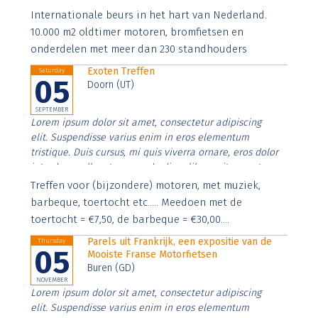
Aenean faucibus nibh et justo cursus id rutrum lorem
Internationale beurs in het hart van Nederland.
imperdiet. Nunc ut sem vitae risus tristique posuere.
10.000 m2 oldtimer motoren, bromfietsen en
onderdelen met meer dan 230 standhouders
Exoten Treffen
Saturday
05
Doorn (UT)
SEPTEMBER
Lorem ipsum dolor sit amet, consectetur adipiscing
elit. Suspendisse varius enim in eros elementum
tristique. Duis cursus, mi quis viverra ornare, eros dolor
interdum nulla, ut commodo diam libero vitae erat.
Aenean faucibus nibh et justo cursus id rutrum lorem
Treffen voor (bijzondere) motoren, met muziek,
imperdiet. Nunc ut sem vitae risus tristique posuere.
barbeque, toertocht etc..... Meedoen met de
toertocht = €7,50, de barbeque = €30,00....
Parels uit Frankrijk, een expositie van de
Thursday
05
Mooiste Franse Motorfietsen
Buren (GD)
NOVEMBER
Lorem ipsum dolor sit amet, consectetur adipiscing
elit. Suspendisse varius enim in eros elementum