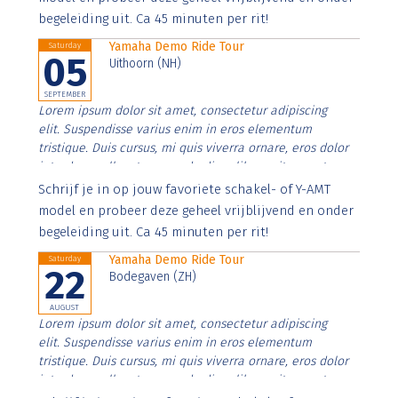
begeleiding uit. Ca 45 minuten per rit!
Yamaha Demo Ride Tour
Saturday
05
Uithoorn (NH)
SEPTEMBER
Lorem ipsum dolor sit amet, consectetur adipiscing
elit. Suspendisse varius enim in eros elementum
tristique. Duis cursus, mi quis viverra ornare, eros dolor
interdum nulla, ut commodo diam libero vitae erat.
Aenean faucibus nibh et justo cursus id rutrum lorem
Schrijf je in op jouw favoriete schakel- of Y-AMT
imperdiet. Nunc ut sem vitae risus tristique posuere.
model en probeer deze geheel vrijblijvend en onder
begeleiding uit. Ca 45 minuten per rit!
Yamaha Demo Ride Tour
Saturday
22
Bodegaven (ZH)
AUGUST
Lorem ipsum dolor sit amet, consectetur adipiscing
elit. Suspendisse varius enim in eros elementum
tristique. Duis cursus, mi quis viverra ornare, eros dolor
interdum nulla, ut commodo diam libero vitae erat.