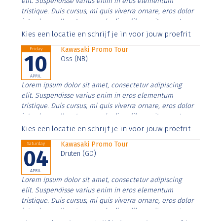
elit. Suspendisse varius enim in eros elementum
tristique. Duis cursus, mi quis viverra ornare, eros dolor
interdum nulla, ut commodo diam libero vitae erat.
Aenean faucibus nibh et justo cursus id rutrum lorem
Kies een locatie en schrijf je in voor jouw proefrit
imperdiet. Nunc ut sem vitae risus tristique posuere.
Kawasaki Promo Tour
Friday
10
Oss (NB)
APRIL
Lorem ipsum dolor sit amet, consectetur adipiscing
elit. Suspendisse varius enim in eros elementum
tristique. Duis cursus, mi quis viverra ornare, eros dolor
interdum nulla, ut commodo diam libero vitae erat.
Aenean faucibus nibh et justo cursus id rutrum lorem
Kies een locatie en schrijf je in voor jouw proefrit
imperdiet. Nunc ut sem vitae risus tristique posuere.
Kawasaki Promo Tour
Saturday
04
Druten (GD)
APRIL
Lorem ipsum dolor sit amet, consectetur adipiscing
elit. Suspendisse varius enim in eros elementum
tristique. Duis cursus, mi quis viverra ornare, eros dolor
interdum nulla, ut commodo diam libero vitae erat.