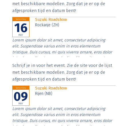
imperdiet. Nunc ut sem vitae risus tristique posuere.
met beschikbare modellen. Zorg dat je er op de
afgesproken tijd en datum bent!
Suzuki Roadshow
Saturday
16
Rockanje (ZH)
MAY
Lorem ipsum dolor sit amet, consectetur adipiscing
elit. Suspendisse varius enim in eros elementum
tristique. Duis cursus, mi quis viverra ornare, eros dolor
interdum nulla, ut commodo diam libero vitae erat.
Aenean faucibus nibh et justo cursus id rutrum lorem
Schrijf je in voor het event. Zie de site voor de lijst
imperdiet. Nunc ut sem vitae risus tristique posuere.
met beschikbare modellen. Zorg dat je er op de
afgesproken tijd en datum bent!
Suzuki Roadshow
Saturday
09
Rijen (NB)
MAY
Lorem ipsum dolor sit amet, consectetur adipiscing
elit. Suspendisse varius enim in eros elementum
tristique. Duis cursus, mi quis viverra ornare, eros dolor
interdum nulla, ut commodo diam libero vitae erat.