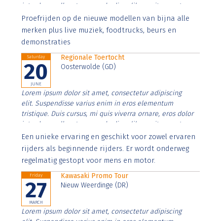
interdum nulla, ut commodo diam libero vitae erat.
Aenean faucibus nibh et justo cursus id rutrum lorem
Proefrijden op de nieuwe modellen van bijna alle
imperdiet. Nunc ut sem vitae risus tristique posuere.
merken plus live muziek, foodtrucks, beurs en
demonstraties
Regionale Toertocht
Saturday
20
Oosterwolde (GD)
JUNE
Lorem ipsum dolor sit amet, consectetur adipiscing
elit. Suspendisse varius enim in eros elementum
tristique. Duis cursus, mi quis viverra ornare, eros dolor
interdum nulla, ut commodo diam libero vitae erat.
Aenean faucibus nibh et justo cursus id rutrum lorem
Een unieke ervaring en geschikt voor zowel ervaren
imperdiet. Nunc ut sem vitae risus tristique posuere.
rijders als beginnende rijders. Er wordt onderweg
regelmatig gestopt voor mens en motor.
Kawasaki Promo Tour
Friday
27
Nieuw Weerdinge (DR)
MARCH
Lorem ipsum dolor sit amet, consectetur adipiscing