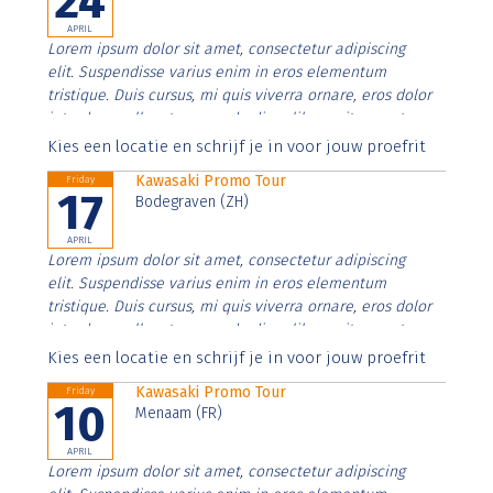
24
APRIL
Lorem ipsum dolor sit amet, consectetur adipiscing
elit. Suspendisse varius enim in eros elementum
tristique. Duis cursus, mi quis viverra ornare, eros dolor
interdum nulla, ut commodo diam libero vitae erat.
Aenean faucibus nibh et justo cursus id rutrum lorem
Kies een locatie en schrijf je in voor jouw proefrit
imperdiet. Nunc ut sem vitae risus tristique posuere.
Kawasaki Promo Tour
Friday
17
Bodegraven (ZH)
APRIL
Lorem ipsum dolor sit amet, consectetur adipiscing
elit. Suspendisse varius enim in eros elementum
tristique. Duis cursus, mi quis viverra ornare, eros dolor
interdum nulla, ut commodo diam libero vitae erat.
Aenean faucibus nibh et justo cursus id rutrum lorem
Kies een locatie en schrijf je in voor jouw proefrit
imperdiet. Nunc ut sem vitae risus tristique posuere.
Kawasaki Promo Tour
Friday
10
Menaam (FR)
APRIL
Lorem ipsum dolor sit amet, consectetur adipiscing