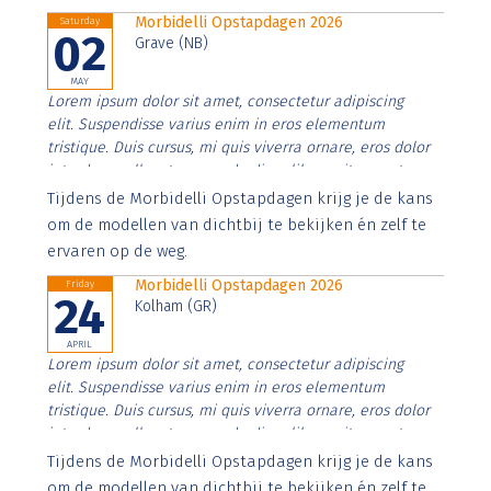
Morbidelli Opstapdagen 2026
Saturday
02
Grave (NB)
MAY
Lorem ipsum dolor sit amet, consectetur adipiscing
elit. Suspendisse varius enim in eros elementum
tristique. Duis cursus, mi quis viverra ornare, eros dolor
interdum nulla, ut commodo diam libero vitae erat.
Aenean faucibus nibh et justo cursus id rutrum lorem
Tijdens de Morbidelli Opstapdagen krijg je de kans
imperdiet. Nunc ut sem vitae risus tristique posuere.
om de modellen van dichtbij te bekijken én zelf te
ervaren op de weg.
Morbidelli Opstapdagen 2026
Friday
24
Kolham (GR)
APRIL
Lorem ipsum dolor sit amet, consectetur adipiscing
elit. Suspendisse varius enim in eros elementum
tristique. Duis cursus, mi quis viverra ornare, eros dolor
interdum nulla, ut commodo diam libero vitae erat.
Aenean faucibus nibh et justo cursus id rutrum lorem
Tijdens de Morbidelli Opstapdagen krijg je de kans
imperdiet. Nunc ut sem vitae risus tristique posuere.
om de modellen van dichtbij te bekijken én zelf te