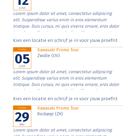
12
JUNE
Lorem ipsum dolor sit amet, consectetur adipiscing
elit. Suspendisse varius enim in eros elementum
tristique. Duis cursus, mi quis viverra ornare, eros dolor
interdum nulla, ut commodo diam libero vitae erat.
Aenean faucibus nibh et justo cursus id rutrum lorem
Kies een locatie en schrijf je in voor jouw proefrit
imperdiet. Nunc ut sem vitae risus tristique posuere.
Kawasaki Promo Tour
Friday
05
Zwolle (OV)
JUNE
Lorem ipsum dolor sit amet, consectetur adipiscing
elit. Suspendisse varius enim in eros elementum
tristique. Duis cursus, mi quis viverra ornare, eros dolor
interdum nulla, ut commodo diam libero vitae erat.
Aenean faucibus nibh et justo cursus id rutrum lorem
Kies een locatie en schrijf je in voor jouw proefrit
imperdiet. Nunc ut sem vitae risus tristique posuere.
Kawasaki Promo Tour
Friday
29
Rockanje (ZH)
MAY
Lorem ipsum dolor sit amet, consectetur adipiscing