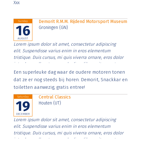
Xxx
Demorit R.M.M. Rijdend Motorsport Museum
Sunday
16
Groningen (GN)
AUGUST
Lorem ipsum dolor sit amet, consectetur adipiscing
elit. Suspendisse varius enim in eros elementum
tristique. Duis cursus, mi quis viverra ornare, eros dolor
interdum nulla, ut commodo diam libero vitae erat.
Aenean faucibus nibh et justo cursus id rutrum lorem
Een superleuke dag waar de oudere motoren tonen
imperdiet. Nunc ut sem vitae risus tristique posuere.
dat ze er nog steeds bij horen. Demorit, Snackkar en
toiletten aanwezig, gratis entree!
Central Classics
Saturday
19
Houten (UT)
DECEMBER
Lorem ipsum dolor sit amet, consectetur adipiscing
elit. Suspendisse varius enim in eros elementum
tristique. Duis cursus, mi quis viverra ornare, eros dolor
interdum nulla, ut commodo diam libero vitae erat.