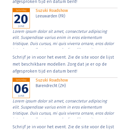
afgesproken tijd en datum bent!
Suzuki Roadshow
Saturday
20
Leeuwarden (FR)
JUNE
Lorem ipsum dolor sit amet, consectetur adipiscing
elit. Suspendisse varius enim in eros elementum
tristique. Duis cursus, mi quis viverra ornare, eros dolor
interdum nulla, ut commodo diam libero vitae erat.
Aenean faucibus nibh et justo cursus id rutrum lorem
Schrijf je in voor het event. Zie de site voor de lijst
imperdiet. Nunc ut sem vitae risus tristique posuere.
met beschikbare modellen. Zorg dat je er op de
afgesproken tijd en datum bent!
Suzuki Roadshow
Saturday
06
Barendrecht (ZH)
JUNE
Lorem ipsum dolor sit amet, consectetur adipiscing
elit. Suspendisse varius enim in eros elementum
tristique. Duis cursus, mi quis viverra ornare, eros dolor
interdum nulla, ut commodo diam libero vitae erat.
Aenean faucibus nibh et justo cursus id rutrum lorem
Schrijf je in voor het event. Zie de site voor de lijst