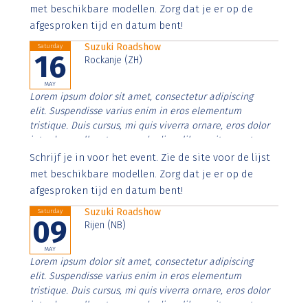
imperdiet. Nunc ut sem vitae risus tristique posuere.
met beschikbare modellen. Zorg dat je er op de
afgesproken tijd en datum bent!
Suzuki Roadshow
Saturday
16
Rockanje (ZH)
MAY
Lorem ipsum dolor sit amet, consectetur adipiscing
elit. Suspendisse varius enim in eros elementum
tristique. Duis cursus, mi quis viverra ornare, eros dolor
interdum nulla, ut commodo diam libero vitae erat.
Aenean faucibus nibh et justo cursus id rutrum lorem
Schrijf je in voor het event. Zie de site voor de lijst
imperdiet. Nunc ut sem vitae risus tristique posuere.
met beschikbare modellen. Zorg dat je er op de
afgesproken tijd en datum bent!
Suzuki Roadshow
Saturday
09
Rijen (NB)
MAY
Lorem ipsum dolor sit amet, consectetur adipiscing
elit. Suspendisse varius enim in eros elementum
tristique. Duis cursus, mi quis viverra ornare, eros dolor
interdum nulla, ut commodo diam libero vitae erat.