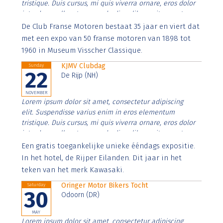
tristique. Duis cursus, mi quis viverra ornare, eros dolor
interdum nulla, ut commodo diam libero vitae erat.
Aenean faucibus nibh et justo cursus id rutrum lorem
De Club Franse Motoren bestaat 35 jaar en viert dat
imperdiet. Nunc ut sem vitae risus tristique posuere.
met een expo van 50 franse motoren van 1898 tot
1960 in Museum Visscher Classique.
KJMV Clubdag
Sunday
22
De Rijp (NH)
NOVEMBER
Lorem ipsum dolor sit amet, consectetur adipiscing
elit. Suspendisse varius enim in eros elementum
tristique. Duis cursus, mi quis viverra ornare, eros dolor
interdum nulla, ut commodo diam libero vitae erat.
Aenean faucibus nibh et justo cursus id rutrum lorem
Een gratis toegankelijke unieke ééndags expositie.
imperdiet. Nunc ut sem vitae risus tristique posuere.
In het hotel, de Rijper Eilanden. Dit jaar in het
teken van het merk Kawasaki.
Oringer Motor Bikers Tocht
Saturday
30
Odoorn (DR)
MAY
Lorem ipsum dolor sit amet, consectetur adipiscing