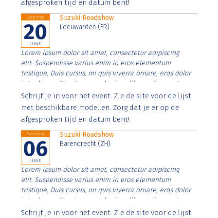
afgesproken tijd en datum bent!
Suzuki Roadshow
Saturday
20
Leeuwarden (FR)
JUNE
Lorem ipsum dolor sit amet, consectetur adipiscing
elit. Suspendisse varius enim in eros elementum
tristique. Duis cursus, mi quis viverra ornare, eros dolor
interdum nulla, ut commodo diam libero vitae erat.
Aenean faucibus nibh et justo cursus id rutrum lorem
Schrijf je in voor het event. Zie de site voor de lijst
imperdiet. Nunc ut sem vitae risus tristique posuere.
met beschikbare modellen. Zorg dat je er op de
afgesproken tijd en datum bent!
Suzuki Roadshow
Saturday
06
Barendrecht (ZH)
JUNE
Lorem ipsum dolor sit amet, consectetur adipiscing
elit. Suspendisse varius enim in eros elementum
tristique. Duis cursus, mi quis viverra ornare, eros dolor
interdum nulla, ut commodo diam libero vitae erat.
Aenean faucibus nibh et justo cursus id rutrum lorem
Schrijf je in voor het event. Zie de site voor de lijst