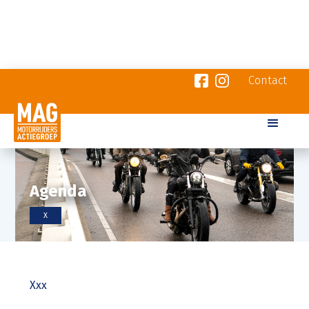
Contact
Agenda
X
Xxx