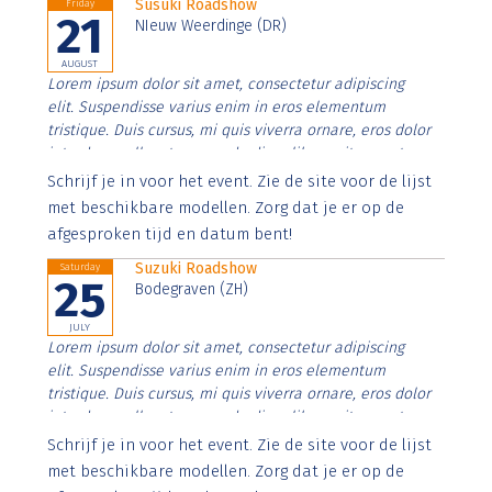
Susuki Roadshow
Friday
21
NIeuw Weerdinge (DR)
AUGUST
Lorem ipsum dolor sit amet, consectetur adipiscing
elit. Suspendisse varius enim in eros elementum
tristique. Duis cursus, mi quis viverra ornare, eros dolor
interdum nulla, ut commodo diam libero vitae erat.
Aenean faucibus nibh et justo cursus id rutrum lorem
Schrijf je in voor het event. Zie de site voor de lijst
imperdiet. Nunc ut sem vitae risus tristique posuere.
met beschikbare modellen. Zorg dat je er op de
afgesproken tijd en datum bent!
Suzuki Roadshow
Saturday
25
Bodegraven (ZH)
JULY
Lorem ipsum dolor sit amet, consectetur adipiscing
elit. Suspendisse varius enim in eros elementum
tristique. Duis cursus, mi quis viverra ornare, eros dolor
interdum nulla, ut commodo diam libero vitae erat.
Aenean faucibus nibh et justo cursus id rutrum lorem
Schrijf je in voor het event. Zie de site voor de lijst
imperdiet. Nunc ut sem vitae risus tristique posuere.
met beschikbare modellen. Zorg dat je er op de