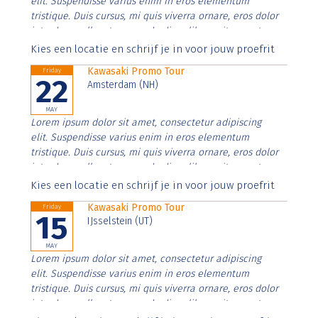
elit. Suspendisse varius enim in eros elementum
tristique. Duis cursus, mi quis viverra ornare, eros dolor
interdum nulla, ut commodo diam libero vitae erat.
Aenean faucibus nibh et justo cursus id rutrum lorem
Kies een locatie en schrijf je in voor jouw proefrit
imperdiet. Nunc ut sem vitae risus tristique posuere.
Kawasaki Promo Tour
Friday
22
Amsterdam (NH)
MAY
Lorem ipsum dolor sit amet, consectetur adipiscing
elit. Suspendisse varius enim in eros elementum
tristique. Duis cursus, mi quis viverra ornare, eros dolor
interdum nulla, ut commodo diam libero vitae erat.
Aenean faucibus nibh et justo cursus id rutrum lorem
Kies een locatie en schrijf je in voor jouw proefrit
imperdiet. Nunc ut sem vitae risus tristique posuere.
Kawasaki Promo Tour
Friday
15
IJsselstein (UT)
MAY
Lorem ipsum dolor sit amet, consectetur adipiscing
elit. Suspendisse varius enim in eros elementum
tristique. Duis cursus, mi quis viverra ornare, eros dolor
interdum nulla, ut commodo diam libero vitae erat.