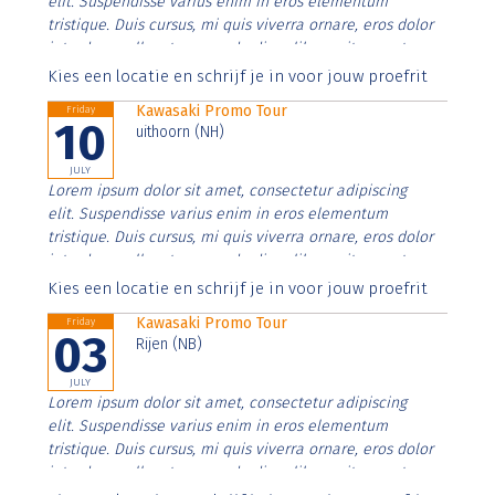
elit. Suspendisse varius enim in eros elementum
tristique. Duis cursus, mi quis viverra ornare, eros dolor
interdum nulla, ut commodo diam libero vitae erat.
Aenean faucibus nibh et justo cursus id rutrum lorem
Kies een locatie en schrijf je in voor jouw proefrit
imperdiet. Nunc ut sem vitae risus tristique posuere.
Kawasaki Promo Tour
Friday
10
uithoorn (NH)
JULY
Lorem ipsum dolor sit amet, consectetur adipiscing
elit. Suspendisse varius enim in eros elementum
tristique. Duis cursus, mi quis viverra ornare, eros dolor
interdum nulla, ut commodo diam libero vitae erat.
Aenean faucibus nibh et justo cursus id rutrum lorem
Kies een locatie en schrijf je in voor jouw proefrit
imperdiet. Nunc ut sem vitae risus tristique posuere.
Kawasaki Promo Tour
Friday
03
Rijen (NB)
JULY
Lorem ipsum dolor sit amet, consectetur adipiscing
elit. Suspendisse varius enim in eros elementum
tristique. Duis cursus, mi quis viverra ornare, eros dolor
interdum nulla, ut commodo diam libero vitae erat.