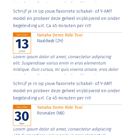
interdum nulla, ut commodo diam libero vitae erat.
Aenean faucibus nibh et justo cursus id rutrum lorem
Schrijf je in op jouw favoriete schakel- of Y-AMT
imperdiet. Nunc ut sem vitae risus tristique posuere.
model en probeer deze geheel vrijblijvend en onder
begeleiding uit. Ca 45 minuten per rit!
Yamaha Demo Ride Tour
Saturday
13
Naaldwijk (ZH)
JUNE
Lorem ipsum dolor sit amet, consectetur adipiscing
elit. Suspendisse varius enim in eros elementum
tristique. Duis cursus, mi quis viverra ornare, eros dolor
interdum nulla, ut commodo diam libero vitae erat.
Aenean faucibus nibh et justo cursus id rutrum lorem
Schrijf je in op jouw favoriete schakel- of Y-AMT
imperdiet. Nunc ut sem vitae risus tristique posuere.
model en probeer deze geheel vrijblijvend en onder
begeleiding uit. Ca 45 minuten per rit!
Yamaha Demo Ride Tour
Saturday
30
Rosmalen (NB)
MAY
Lorem ipsum dolor sit amet, consectetur adipiscing