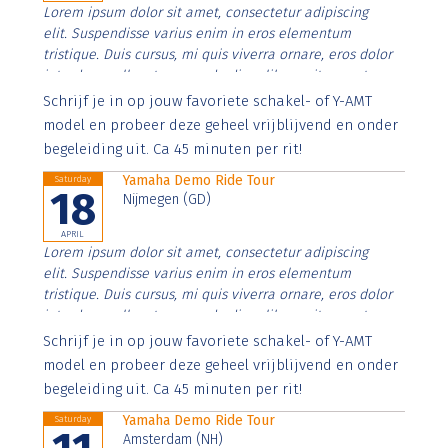
Lorem ipsum dolor sit amet, consectetur adipiscing
elit. Suspendisse varius enim in eros elementum
tristique. Duis cursus, mi quis viverra ornare, eros dolor
interdum nulla, ut commodo diam libero vitae erat.
Aenean faucibus nibh et justo cursus id rutrum lorem
Schrijf je in op jouw favoriete schakel- of Y-AMT
imperdiet. Nunc ut sem vitae risus tristique posuere.
model en probeer deze geheel vrijblijvend en onder
begeleiding uit. Ca 45 minuten per rit!
Yamaha Demo Ride Tour
Saturday
18
Nijmegen (GD)
APRIL
Lorem ipsum dolor sit amet, consectetur adipiscing
elit. Suspendisse varius enim in eros elementum
tristique. Duis cursus, mi quis viverra ornare, eros dolor
interdum nulla, ut commodo diam libero vitae erat.
Aenean faucibus nibh et justo cursus id rutrum lorem
Schrijf je in op jouw favoriete schakel- of Y-AMT
imperdiet. Nunc ut sem vitae risus tristique posuere.
model en probeer deze geheel vrijblijvend en onder
begeleiding uit. Ca 45 minuten per rit!
Yamaha Demo Ride Tour
Saturday
Amsterdam (NH)