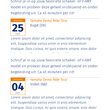
Aenean faucibus nibh et justo cursus id rutrum lorem
Schrijf je in op jouw favoriete schakel- of Y-AMT
imperdiet. Nunc ut sem vitae risus tristique posuere.
model en probeer deze geheel vrijblijvend en onder
begeleiding uit. Ca 45 minuten per rit!
Yamaha Demo Ride Tour
Saturday
25
Rogat (DR)
JULY
Lorem ipsum dolor sit amet, consectetur adipiscing
elit. Suspendisse varius enim in eros elementum
tristique. Duis cursus, mi quis viverra ornare, eros dolor
interdum nulla, ut commodo diam libero vitae erat.
Aenean faucibus nibh et justo cursus id rutrum lorem
Schrijf je in op jouw favoriete schakel- of Y-AMT
imperdiet. Nunc ut sem vitae risus tristique posuere.
model en probeer deze geheel vrijblijvend en onder
begeleiding uit. Ca 45 minuten per rit!
Yamaha Demo Ride Tour
Saturday
04
Volkel (NB)
JULY
Lorem ipsum dolor sit amet, consectetur adipiscing
elit. Suspendisse varius enim in eros elementum
tristique. Duis cursus, mi quis viverra ornare, eros dolor