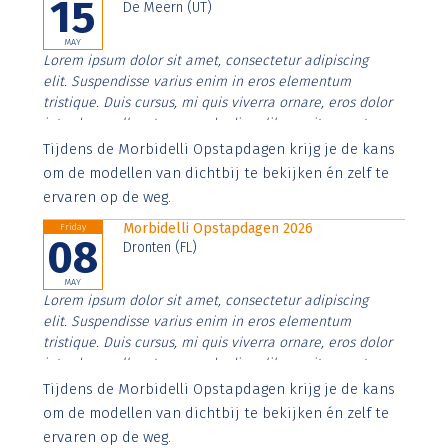
15
De Meern (UT)
MAY
Lorem ipsum dolor sit amet, consectetur adipiscing
elit. Suspendisse varius enim in eros elementum
tristique. Duis cursus, mi quis viverra ornare, eros dolor
interdum nulla, ut commodo diam libero vitae erat.
Aenean faucibus nibh et justo cursus id rutrum lorem
Tijdens de Morbidelli Opstapdagen krijg je de kans
imperdiet. Nunc ut sem vitae risus tristique posuere.
om de modellen van dichtbij te bekijken én zelf te
ervaren op de weg.
Morbidelli Opstapdagen 2026
Friday
08
Dronten (FL)
MAY
Lorem ipsum dolor sit amet, consectetur adipiscing
elit. Suspendisse varius enim in eros elementum
tristique. Duis cursus, mi quis viverra ornare, eros dolor
interdum nulla, ut commodo diam libero vitae erat.
Aenean faucibus nibh et justo cursus id rutrum lorem
Tijdens de Morbidelli Opstapdagen krijg je de kans
imperdiet. Nunc ut sem vitae risus tristique posuere.
om de modellen van dichtbij te bekijken én zelf te
ervaren op de weg.