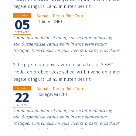
begeleiding uit. Ca 45 minuten per rit!
Yamaha Demo Ride Tour
Saturday
05
Uithoorn (NH)
SEPTEMBER
Lorem ipsum dolor sit amet, consectetur adipiscing
elit. Suspendisse varius enim in eros elementum
tristique. Duis cursus, mi quis viverra ornare, eros dolor
interdum nulla, ut commodo diam libero vitae erat.
Aenean faucibus nibh et justo cursus id rutrum lorem
Schrijf je in op jouw favoriete schakel- of Y-AMT
imperdiet. Nunc ut sem vitae risus tristique posuere.
model en probeer deze geheel vrijblijvend en onder
begeleiding uit. Ca 45 minuten per rit!
Yamaha Demo Ride Tour
Saturday
22
Bodegaven (ZH)
AUGUST
Lorem ipsum dolor sit amet, consectetur adipiscing
elit. Suspendisse varius enim in eros elementum
tristique. Duis cursus, mi quis viverra ornare, eros dolor
interdum nulla, ut commodo diam libero vitae erat.