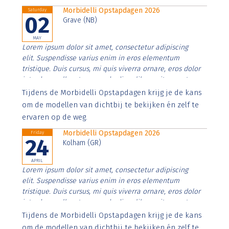
Morbidelli Opstapdagen 2026
Saturday
02
Grave (NB)
MAY
Lorem ipsum dolor sit amet, consectetur adipiscing
elit. Suspendisse varius enim in eros elementum
tristique. Duis cursus, mi quis viverra ornare, eros dolor
interdum nulla, ut commodo diam libero vitae erat.
Aenean faucibus nibh et justo cursus id rutrum lorem
Tijdens de Morbidelli Opstapdagen krijg je de kans
imperdiet. Nunc ut sem vitae risus tristique posuere.
om de modellen van dichtbij te bekijken én zelf te
ervaren op de weg.
Morbidelli Opstapdagen 2026
Friday
24
Kolham (GR)
APRIL
Lorem ipsum dolor sit amet, consectetur adipiscing
elit. Suspendisse varius enim in eros elementum
tristique. Duis cursus, mi quis viverra ornare, eros dolor
interdum nulla, ut commodo diam libero vitae erat.
Aenean faucibus nibh et justo cursus id rutrum lorem
Tijdens de Morbidelli Opstapdagen krijg je de kans
imperdiet. Nunc ut sem vitae risus tristique posuere.
om de modellen van dichtbij te bekijken én zelf te