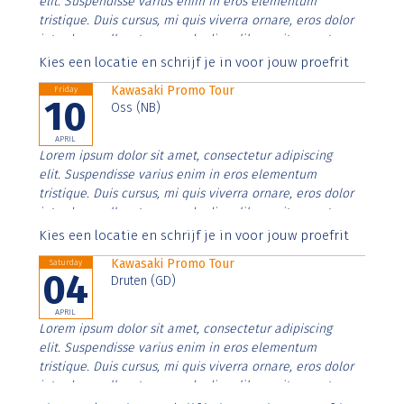
elit. Suspendisse varius enim in eros elementum
tristique. Duis cursus, mi quis viverra ornare, eros dolor
interdum nulla, ut commodo diam libero vitae erat.
Aenean faucibus nibh et justo cursus id rutrum lorem
Kies een locatie en schrijf je in voor jouw proefrit
imperdiet. Nunc ut sem vitae risus tristique posuere.
Kawasaki Promo Tour
Friday
10
Oss (NB)
APRIL
Lorem ipsum dolor sit amet, consectetur adipiscing
elit. Suspendisse varius enim in eros elementum
tristique. Duis cursus, mi quis viverra ornare, eros dolor
interdum nulla, ut commodo diam libero vitae erat.
Aenean faucibus nibh et justo cursus id rutrum lorem
Kies een locatie en schrijf je in voor jouw proefrit
imperdiet. Nunc ut sem vitae risus tristique posuere.
Kawasaki Promo Tour
Saturday
04
Druten (GD)
APRIL
Lorem ipsum dolor sit amet, consectetur adipiscing
elit. Suspendisse varius enim in eros elementum
tristique. Duis cursus, mi quis viverra ornare, eros dolor
interdum nulla, ut commodo diam libero vitae erat.