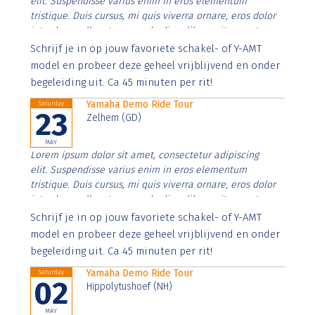
elit. Suspendisse varius enim in eros elementum
tristique. Duis cursus, mi quis viverra ornare, eros dolor
interdum nulla, ut commodo diam libero vitae erat.
Aenean faucibus nibh et justo cursus id rutrum lorem
Schrijf je in op jouw favoriete schakel- of Y-AMT
imperdiet. Nunc ut sem vitae risus tristique posuere.
model en probeer deze geheel vrijblijvend en onder
begeleiding uit. Ca 45 minuten per rit!
Yamaha Demo Ride Tour
Saturday
23
Zelhem (GD)
MAY
Lorem ipsum dolor sit amet, consectetur adipiscing
elit. Suspendisse varius enim in eros elementum
tristique. Duis cursus, mi quis viverra ornare, eros dolor
interdum nulla, ut commodo diam libero vitae erat.
Aenean faucibus nibh et justo cursus id rutrum lorem
Schrijf je in op jouw favoriete schakel- of Y-AMT
imperdiet. Nunc ut sem vitae risus tristique posuere.
model en probeer deze geheel vrijblijvend en onder
begeleiding uit. Ca 45 minuten per rit!
Yamaha Demo Ride Tour
Saturday
02
Hippolytushoef (NH)
MAY