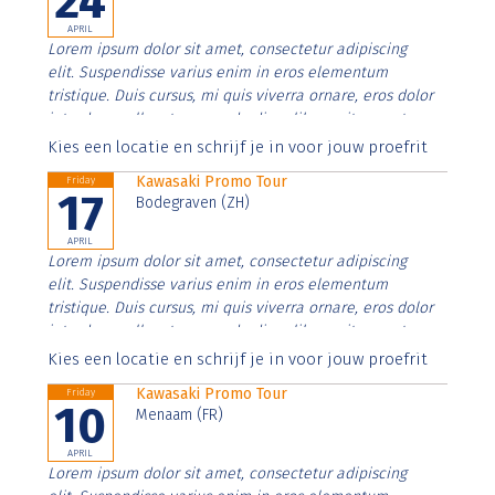
24
APRIL
Lorem ipsum dolor sit amet, consectetur adipiscing
elit. Suspendisse varius enim in eros elementum
tristique. Duis cursus, mi quis viverra ornare, eros dolor
interdum nulla, ut commodo diam libero vitae erat.
Aenean faucibus nibh et justo cursus id rutrum lorem
Kies een locatie en schrijf je in voor jouw proefrit
imperdiet. Nunc ut sem vitae risus tristique posuere.
Kawasaki Promo Tour
Friday
17
Bodegraven (ZH)
APRIL
Lorem ipsum dolor sit amet, consectetur adipiscing
elit. Suspendisse varius enim in eros elementum
tristique. Duis cursus, mi quis viverra ornare, eros dolor
interdum nulla, ut commodo diam libero vitae erat.
Aenean faucibus nibh et justo cursus id rutrum lorem
Kies een locatie en schrijf je in voor jouw proefrit
imperdiet. Nunc ut sem vitae risus tristique posuere.
Kawasaki Promo Tour
Friday
10
Menaam (FR)
APRIL
Lorem ipsum dolor sit amet, consectetur adipiscing