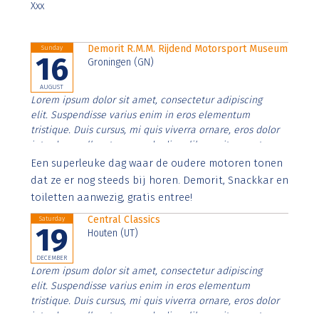
Xxx
Demorit R.M.M. Rijdend Motorsport Museum
Sunday
16
Groningen (GN)
AUGUST
Lorem ipsum dolor sit amet, consectetur adipiscing
elit. Suspendisse varius enim in eros elementum
tristique. Duis cursus, mi quis viverra ornare, eros dolor
interdum nulla, ut commodo diam libero vitae erat.
Aenean faucibus nibh et justo cursus id rutrum lorem
Een superleuke dag waar de oudere motoren tonen
imperdiet. Nunc ut sem vitae risus tristique posuere.
dat ze er nog steeds bij horen. Demorit, Snackkar en
toiletten aanwezig, gratis entree!
Central Classics
Saturday
19
Houten (UT)
DECEMBER
Lorem ipsum dolor sit amet, consectetur adipiscing
elit. Suspendisse varius enim in eros elementum
tristique. Duis cursus, mi quis viverra ornare, eros dolor
interdum nulla, ut commodo diam libero vitae erat.