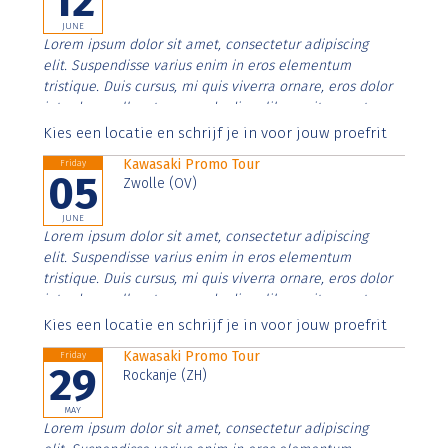
12
JUNE
Lorem ipsum dolor sit amet, consectetur adipiscing
elit. Suspendisse varius enim in eros elementum
tristique. Duis cursus, mi quis viverra ornare, eros dolor
interdum nulla, ut commodo diam libero vitae erat.
Aenean faucibus nibh et justo cursus id rutrum lorem
Kies een locatie en schrijf je in voor jouw proefrit
imperdiet. Nunc ut sem vitae risus tristique posuere.
Kawasaki Promo Tour
Friday
05
Zwolle (OV)
JUNE
Lorem ipsum dolor sit amet, consectetur adipiscing
elit. Suspendisse varius enim in eros elementum
tristique. Duis cursus, mi quis viverra ornare, eros dolor
interdum nulla, ut commodo diam libero vitae erat.
Aenean faucibus nibh et justo cursus id rutrum lorem
Kies een locatie en schrijf je in voor jouw proefrit
imperdiet. Nunc ut sem vitae risus tristique posuere.
Kawasaki Promo Tour
Friday
29
Rockanje (ZH)
MAY
Lorem ipsum dolor sit amet, consectetur adipiscing