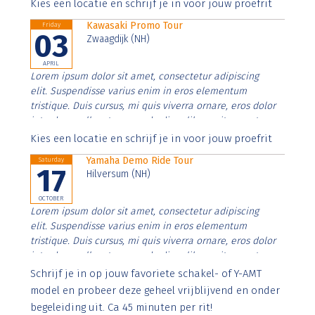
Aenean faucibus nibh et justo cursus id rutrum lorem
Kies een locatie en schrijf je in voor jouw proefrit
imperdiet. Nunc ut sem vitae risus tristique posuere.
Kawasaki Promo Tour
Friday
03
Zwaagdijk (NH)
APRIL
Lorem ipsum dolor sit amet, consectetur adipiscing
elit. Suspendisse varius enim in eros elementum
tristique. Duis cursus, mi quis viverra ornare, eros dolor
interdum nulla, ut commodo diam libero vitae erat.
Aenean faucibus nibh et justo cursus id rutrum lorem
Kies een locatie en schrijf je in voor jouw proefrit
imperdiet. Nunc ut sem vitae risus tristique posuere.
Yamaha Demo Ride Tour
Saturday
17
Hilversum (NH)
OCTOBER
Lorem ipsum dolor sit amet, consectetur adipiscing
elit. Suspendisse varius enim in eros elementum
tristique. Duis cursus, mi quis viverra ornare, eros dolor
interdum nulla, ut commodo diam libero vitae erat.
Aenean faucibus nibh et justo cursus id rutrum lorem
Schrijf je in op jouw favoriete schakel- of Y-AMT
imperdiet. Nunc ut sem vitae risus tristique posuere.
model en probeer deze geheel vrijblijvend en onder
begeleiding uit. Ca 45 minuten per rit!