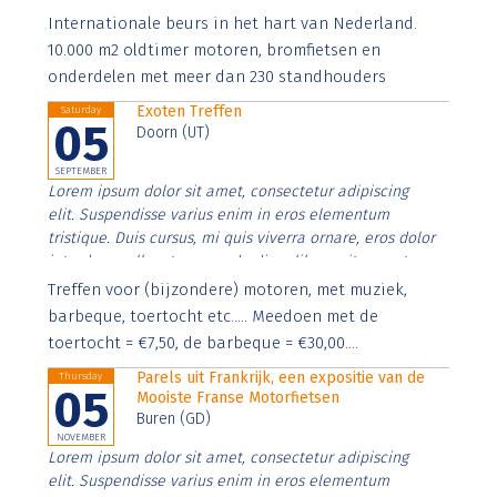
Aenean faucibus nibh et justo cursus id rutrum lorem
Internationale beurs in het hart van Nederland.
imperdiet. Nunc ut sem vitae risus tristique posuere.
10.000 m2 oldtimer motoren, bromfietsen en
onderdelen met meer dan 230 standhouders
Exoten Treffen
Saturday
05
Doorn (UT)
SEPTEMBER
Lorem ipsum dolor sit amet, consectetur adipiscing
elit. Suspendisse varius enim in eros elementum
tristique. Duis cursus, mi quis viverra ornare, eros dolor
interdum nulla, ut commodo diam libero vitae erat.
Aenean faucibus nibh et justo cursus id rutrum lorem
Treffen voor (bijzondere) motoren, met muziek,
imperdiet. Nunc ut sem vitae risus tristique posuere.
barbeque, toertocht etc..... Meedoen met de
toertocht = €7,50, de barbeque = €30,00....
Parels uit Frankrijk, een expositie van de
Thursday
05
Mooiste Franse Motorfietsen
Buren (GD)
NOVEMBER
Lorem ipsum dolor sit amet, consectetur adipiscing
elit. Suspendisse varius enim in eros elementum