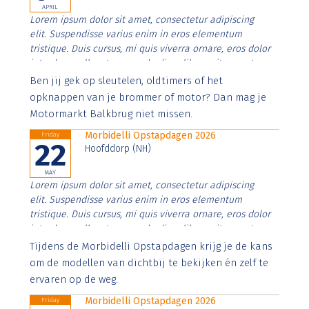
APRIL
Lorem ipsum dolor sit amet, consectetur adipiscing
elit. Suspendisse varius enim in eros elementum
tristique. Duis cursus, mi quis viverra ornare, eros dolor
interdum nulla, ut commodo diam libero vitae erat.
Aenean faucibus nibh et justo cursus id rutrum lorem
Ben jij gek op sleutelen, oldtimers of het
imperdiet. Nunc ut sem vitae risus tristique posuere.
opknappen van je brommer of motor? Dan mag je
Motormarkt Balkbrug niet missen.
Morbidelli Opstapdagen 2026
Friday
22
Hoofddorp (NH)
MAY
Lorem ipsum dolor sit amet, consectetur adipiscing
elit. Suspendisse varius enim in eros elementum
tristique. Duis cursus, mi quis viverra ornare, eros dolor
interdum nulla, ut commodo diam libero vitae erat.
Aenean faucibus nibh et justo cursus id rutrum lorem
Tijdens de Morbidelli Opstapdagen krijg je de kans
imperdiet. Nunc ut sem vitae risus tristique posuere.
om de modellen van dichtbij te bekijken én zelf te
ervaren op de weg.
Morbidelli Opstapdagen 2026
Friday