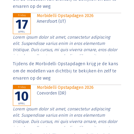
ervaren op de weg.
Morbidelli Opstapdagen 2026
Friday
17
Amersfoort (UT)
APRIL
Lorem ipsum dolor sit amet, consectetur adipiscing
elit. Suspendisse varius enim in eros elementum
tristique. Duis cursus, mi quis viverra ornare, eros dolor
interdum nulla, ut commodo diam libero vitae erat.
Aenean faucibus nibh et justo cursus id rutrum lorem
Tijdens de Morbidelli Opstapdagen krijg je de kans
imperdiet. Nunc ut sem vitae risus tristique posuere.
om de modellen van dichtbij te bekijken én zelf te
ervaren op de weg
Morbidelli Opstapdagen 2026
Friday
10
Coevorden (DR)
APRIL
Lorem ipsum dolor sit amet, consectetur adipiscing
elit. Suspendisse varius enim in eros elementum
tristique. Duis cursus, mi quis viverra ornare, eros dolor
interdum nulla, ut commodo diam libero vitae erat.