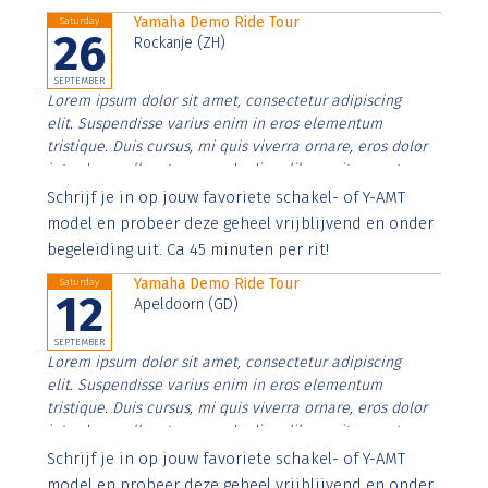
Yamaha Demo Ride Tour
Saturday
26
Rockanje (ZH)
SEPTEMBER
Lorem ipsum dolor sit amet, consectetur adipiscing
elit. Suspendisse varius enim in eros elementum
tristique. Duis cursus, mi quis viverra ornare, eros dolor
interdum nulla, ut commodo diam libero vitae erat.
Aenean faucibus nibh et justo cursus id rutrum lorem
Schrijf je in op jouw favoriete schakel- of Y-AMT
imperdiet. Nunc ut sem vitae risus tristique posuere.
model en probeer deze geheel vrijblijvend en onder
begeleiding uit. Ca 45 minuten per rit!
Yamaha Demo Ride Tour
Saturday
12
Apeldoorn (GD)
SEPTEMBER
Lorem ipsum dolor sit amet, consectetur adipiscing
elit. Suspendisse varius enim in eros elementum
tristique. Duis cursus, mi quis viverra ornare, eros dolor
interdum nulla, ut commodo diam libero vitae erat.
Aenean faucibus nibh et justo cursus id rutrum lorem
Schrijf je in op jouw favoriete schakel- of Y-AMT
imperdiet. Nunc ut sem vitae risus tristique posuere.
model en probeer deze geheel vrijblijvend en onder