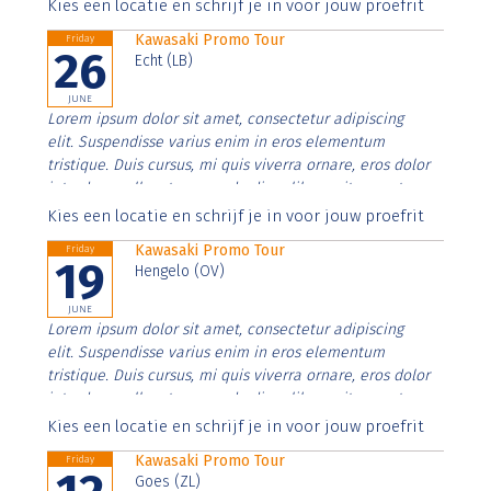
Aenean faucibus nibh et justo cursus id rutrum lorem
Kies een locatie en schrijf je in voor jouw proefrit
imperdiet. Nunc ut sem vitae risus tristique posuere.
Kawasaki Promo Tour
Friday
26
Echt (LB)
JUNE
Lorem ipsum dolor sit amet, consectetur adipiscing
elit. Suspendisse varius enim in eros elementum
tristique. Duis cursus, mi quis viverra ornare, eros dolor
interdum nulla, ut commodo diam libero vitae erat.
Aenean faucibus nibh et justo cursus id rutrum lorem
Kies een locatie en schrijf je in voor jouw proefrit
imperdiet. Nunc ut sem vitae risus tristique posuere.
Kawasaki Promo Tour
Friday
19
Hengelo (OV)
JUNE
Lorem ipsum dolor sit amet, consectetur adipiscing
elit. Suspendisse varius enim in eros elementum
tristique. Duis cursus, mi quis viverra ornare, eros dolor
interdum nulla, ut commodo diam libero vitae erat.
Aenean faucibus nibh et justo cursus id rutrum lorem
Kies een locatie en schrijf je in voor jouw proefrit
imperdiet. Nunc ut sem vitae risus tristique posuere.
Kawasaki Promo Tour
Friday
Goes (ZL)