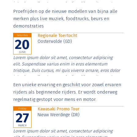
interdum nulla, ut commodo diam libero vitae erat.
Aenean faucibus nibh et justo cursus id rutrum lorem
Proefrijden op de nieuwe modellen van bijna alle
imperdiet. Nunc ut sem vitae risus tristique posuere.
merken plus live muziek, foodtrucks, beurs en
demonstraties
Regionale Toertocht
Saturday
20
Oosterwolde (GD)
JUNE
Lorem ipsum dolor sit amet, consectetur adipiscing
elit. Suspendisse varius enim in eros elementum
tristique. Duis cursus, mi quis viverra ornare, eros dolor
interdum nulla, ut commodo diam libero vitae erat.
Aenean faucibus nibh et justo cursus id rutrum lorem
Een unieke ervaring en geschikt voor zowel ervaren
imperdiet. Nunc ut sem vitae risus tristique posuere.
rijders als beginnende rijders. Er wordt onderweg
regelmatig gestopt voor mens en motor.
Kawasaki Promo Tour
Friday
27
Nieuw Weerdinge (DR)
MARCH
Lorem ipsum dolor sit amet, consectetur adipiscing