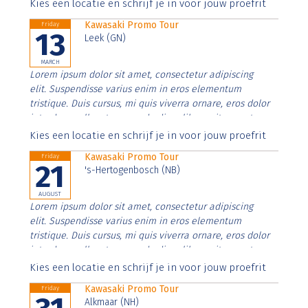
Aenean faucibus nibh et justo cursus id rutrum lorem
Kies een locatie en schrijf je in voor jouw proefrit
imperdiet. Nunc ut sem vitae risus tristique posuere.
Kawasaki Promo Tour
Friday
13
Leek (GN)
MARCH
Lorem ipsum dolor sit amet, consectetur adipiscing
elit. Suspendisse varius enim in eros elementum
tristique. Duis cursus, mi quis viverra ornare, eros dolor
interdum nulla, ut commodo diam libero vitae erat.
Aenean faucibus nibh et justo cursus id rutrum lorem
Kies een locatie en schrijf je in voor jouw proefrit
imperdiet. Nunc ut sem vitae risus tristique posuere.
Kawasaki Promo Tour
Friday
21
's-Hertogenbosch (NB)
AUGUST
Lorem ipsum dolor sit amet, consectetur adipiscing
elit. Suspendisse varius enim in eros elementum
tristique. Duis cursus, mi quis viverra ornare, eros dolor
interdum nulla, ut commodo diam libero vitae erat.
Aenean faucibus nibh et justo cursus id rutrum lorem
Kies een locatie en schrijf je in voor jouw proefrit
imperdiet. Nunc ut sem vitae risus tristique posuere.
Kawasaki Promo Tour
Friday
Alkmaar (NH)