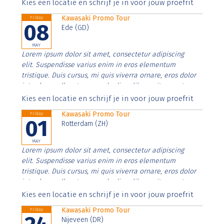
Aenean faucibus nibh et justo cursus id rutrum lorem
Kies een locatie en schrijf je in voor jouw proefrit
imperdiet. Nunc ut sem vitae risus tristique posuere.
Kawasaki Promo Tour
Friday
08
Ede (GD)
MAY
Lorem ipsum dolor sit amet, consectetur adipiscing
elit. Suspendisse varius enim in eros elementum
tristique. Duis cursus, mi quis viverra ornare, eros dolor
interdum nulla, ut commodo diam libero vitae erat.
Aenean faucibus nibh et justo cursus id rutrum lorem
Kies een locatie en schrijf je in voor jouw proefrit
imperdiet. Nunc ut sem vitae risus tristique posuere.
Kawasaki Promo Tour
Friday
01
Rotterdam (ZH)
MAY
Lorem ipsum dolor sit amet, consectetur adipiscing
elit. Suspendisse varius enim in eros elementum
tristique. Duis cursus, mi quis viverra ornare, eros dolor
interdum nulla, ut commodo diam libero vitae erat.
Aenean faucibus nibh et justo cursus id rutrum lorem
Kies een locatie en schrijf je in voor jouw proefrit
imperdiet. Nunc ut sem vitae risus tristique posuere.
Kawasaki Promo Tour
Friday
Nijeveen (DR)