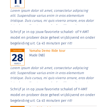
11
APRIL
Lorem ipsum dolor sit amet, consectetur adipiscing
elit. Suspendisse varius enim in eros elementum
tristique. Duis cursus, mi quis viverra ornare, eros dolor
interdum nulla, ut commodo diam libero vitae erat.
Aenean faucibus nibh et justo cursus id rutrum lorem
Schrijf je in op jouw favoriete schakel- of Y-AMT
imperdiet. Nunc ut sem vitae risus tristique posuere.
model en probeer deze geheel vrijblijvend en onder
begeleiding uit. Ca 45 minuten per rit!
Yamaha Demo Ride tour
Saturday
28
Made (NB)
MARCH
Lorem ipsum dolor sit amet, consectetur adipiscing
elit. Suspendisse varius enim in eros elementum
tristique. Duis cursus, mi quis viverra ornare, eros dolor
interdum nulla, ut commodo diam libero vitae erat.
Aenean faucibus nibh et justo cursus id rutrum lorem
Schrijf je in op jouw favoriete schakel of Y-AMT
imperdiet. Nunc ut sem vitae risus tristique posuere.
model en probeer deze geheel vrijblijvend en onder
begeleiding uit. Ca 45 minuten per rit!