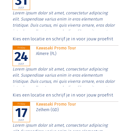
31
JULY
Lorem ipsum dolor sit amet, consectetur adipiscing
elit. Suspendisse varius enim in eros elementum
tristique. Duis cursus, mi quis viverra ornare, eros dolor
interdum nulla, ut commodo diam libero vitae erat.
Aenean faucibus nibh et justo cursus id rutrum lorem
Kies een locatie en schrijf je in voor jouw proefrit
imperdiet. Nunc ut sem vitae risus tristique posuere.
Kawasaki Promo Tour
Friday
24
Almere (FL)
JULY
Lorem ipsum dolor sit amet, consectetur adipiscing
elit. Suspendisse varius enim in eros elementum
tristique. Duis cursus, mi quis viverra ornare, eros dolor
interdum nulla, ut commodo diam libero vitae erat.
Aenean faucibus nibh et justo cursus id rutrum lorem
Kies een locatie en schrijf je in voor jouw proefrit
imperdiet. Nunc ut sem vitae risus tristique posuere.
Kawasaki Promo Tour
Friday
17
Zelhem (GD)
JULY
Lorem ipsum dolor sit amet, consectetur adipiscing