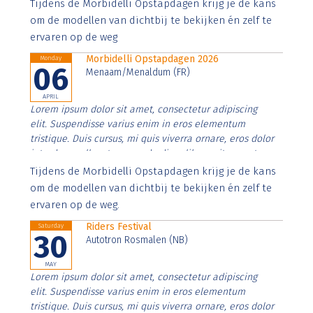
Aenean faucibus nibh et justo cursus id rutrum lorem
Tijdens de Morbidelli Opstapdagen krijg je de kans
imperdiet. Nunc ut sem vitae risus tristique posuere.
om de modellen van dichtbij te bekijken én zelf te
ervaren op de weg
Morbidelli Opstapdagen 2026
Monday
06
Menaam/Menaldum (FR)
APRIL
Lorem ipsum dolor sit amet, consectetur adipiscing
elit. Suspendisse varius enim in eros elementum
tristique. Duis cursus, mi quis viverra ornare, eros dolor
interdum nulla, ut commodo diam libero vitae erat.
Aenean faucibus nibh et justo cursus id rutrum lorem
Tijdens de Morbidelli Opstapdagen krijg je de kans
imperdiet. Nunc ut sem vitae risus tristique posuere.
om de modellen van dichtbij te bekijken én zelf te
ervaren op de weg.
Riders Festival
Saturday
30
Autotron Rosmalen (NB)
MAY
Lorem ipsum dolor sit amet, consectetur adipiscing
elit. Suspendisse varius enim in eros elementum
tristique. Duis cursus, mi quis viverra ornare, eros dolor