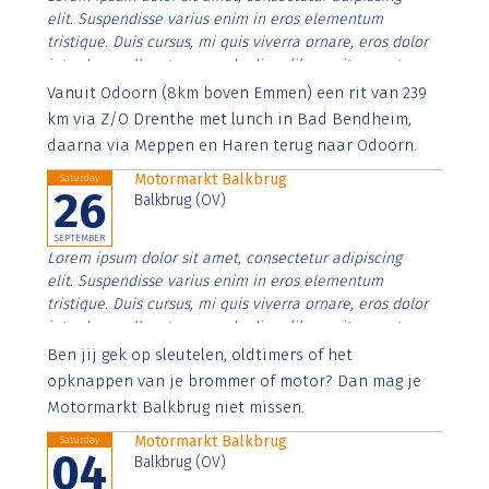
elit. Suspendisse varius enim in eros elementum
tristique. Duis cursus, mi quis viverra ornare, eros dolor
interdum nulla, ut commodo diam libero vitae erat.
Aenean faucibus nibh et justo cursus id rutrum lorem
Vanuit Odoorn (8km boven Emmen) een rit van 239
imperdiet. Nunc ut sem vitae risus tristique posuere.
km via Z/O Drenthe met lunch in Bad Bendheim,
daarna via Meppen en Haren terug naar Odoorn.
Motormarkt Balkbrug
Saturday
26
Balkbrug (OV)
SEPTEMBER
Lorem ipsum dolor sit amet, consectetur adipiscing
elit. Suspendisse varius enim in eros elementum
tristique. Duis cursus, mi quis viverra ornare, eros dolor
interdum nulla, ut commodo diam libero vitae erat.
Aenean faucibus nibh et justo cursus id rutrum lorem
Ben jij gek op sleutelen, oldtimers of het
imperdiet. Nunc ut sem vitae risus tristique posuere.
opknappen van je brommer of motor? Dan mag je
Motormarkt Balkbrug niet missen.
Motormarkt Balkbrug
Saturday
04
Balkbrug (OV)