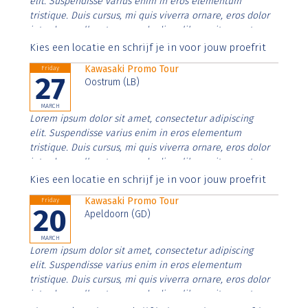
elit. Suspendisse varius enim in eros elementum
tristique. Duis cursus, mi quis viverra ornare, eros dolor
interdum nulla, ut commodo diam libero vitae erat.
Aenean faucibus nibh et justo cursus id rutrum lorem
Kies een locatie en schrijf je in voor jouw proefrit
imperdiet. Nunc ut sem vitae risus tristique posuere.
Kawasaki Promo Tour
Friday
27
Oostrum (LB)
MARCH
Lorem ipsum dolor sit amet, consectetur adipiscing
elit. Suspendisse varius enim in eros elementum
tristique. Duis cursus, mi quis viverra ornare, eros dolor
interdum nulla, ut commodo diam libero vitae erat.
Aenean faucibus nibh et justo cursus id rutrum lorem
Kies een locatie en schrijf je in voor jouw proefrit
imperdiet. Nunc ut sem vitae risus tristique posuere.
Kawasaki Promo Tour
Friday
20
Apeldoorn (GD)
MARCH
Lorem ipsum dolor sit amet, consectetur adipiscing
elit. Suspendisse varius enim in eros elementum
tristique. Duis cursus, mi quis viverra ornare, eros dolor
interdum nulla, ut commodo diam libero vitae erat.