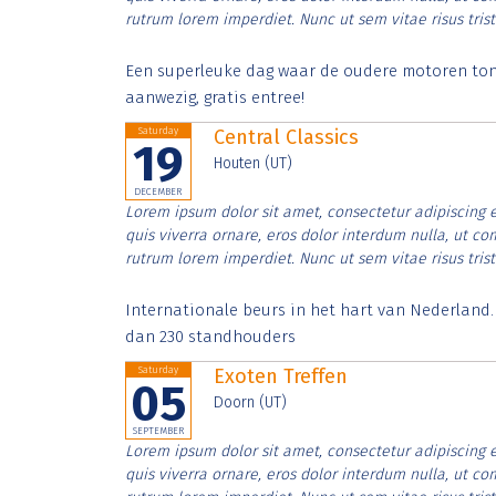
rutrum lorem imperdiet. Nunc ut sem vitae risus tris
Een superleuke dag waar de oudere motoren tonen
aanwezig, gratis entree!
Saturday
Central Classics
19
Houten (UT)
DECEMBER
Lorem ipsum dolor sit amet, consectetur adipiscing e
quis viverra ornare, eros dolor interdum nulla, ut c
rutrum lorem imperdiet. Nunc ut sem vitae risus tris
Internationale beurs in het hart van Nederland
dan 230 standhouders
Saturday
Exoten Treffen
05
Doorn (UT)
SEPTEMBER
Lorem ipsum dolor sit amet, consectetur adipiscing e
quis viverra ornare, eros dolor interdum nulla, ut c