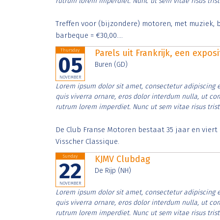
rutrum lorem imperdiet. Nunc ut sem vitae risus tris
Treffen voor (bijzondere) motoren, met muziek, b
barbeque = €30,00....
Thursday
Parels uit Frankrijk, een expos
05
Buren (GD)
NOVEMBER
Lorem ipsum dolor sit amet, consectetur adipiscing e
quis viverra ornare, eros dolor interdum nulla, ut c
rutrum lorem imperdiet. Nunc ut sem vitae risus tris
De Club Franse Motoren bestaat 35 jaar en vier
Visscher Classique.
Sunday
KJMV Clubdag
22
De Rijp (NH)
NOVEMBER
Lorem ipsum dolor sit amet, consectetur adipiscing e
quis viverra ornare, eros dolor interdum nulla, ut c
rutrum lorem imperdiet. Nunc ut sem vitae risus tris