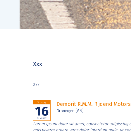
Xxx
Xxx
Sunday
Demorit R.M.M. Rijdend Moto
16
Groningen (GN)
AUGUST
Lorem ipsum dolor sit amet, consectetur adipiscing e
quis viverra ornare, eros dolor interdum nulla, ut c