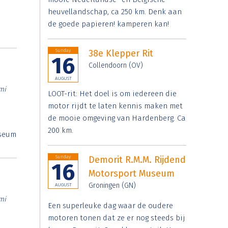
heuvellandschap, ca 250 km. Denk aan
de goede papieren! kamperen kan!
Sunday
38e Klepper Rit
16
Collendoorn (OV)
AUGUST
mi
LOOT-rit: Het doel is om iedereen die
motor rijdt te laten kennis maken met
de mooie omgeving van Hardenberg. Ca
200 km.
useum
Sunday
Demorit R.M.M. Rijdend
16
Motorsport Museum
Groningen (GN)
AUGUST
mi
Een superleuke dag waar de oudere
motoren tonen dat ze er nog steeds bij