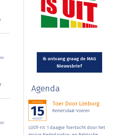
n
mi
Ik ontvang graag de MAG
Nieuwsbrief
r
Agenda
Saturday
Toer Door Limburg
15
Remersdaal-Voeren
AUGUST
mi
LOOT-rit: 1 daagse Toertocht door het
mooie Nederlandse- en Belgische