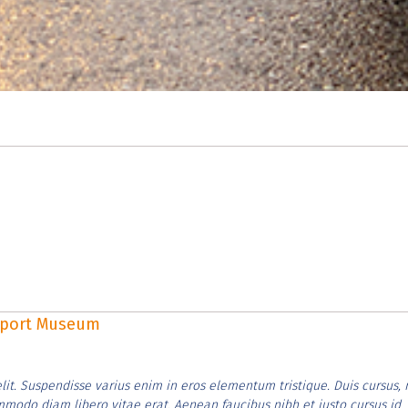
rsport Museum
lit. Suspendisse varius enim in eros elementum tristique. Duis cursus, 
ommodo diam libero vitae erat. Aenean faucibus nibh et justo cursus id