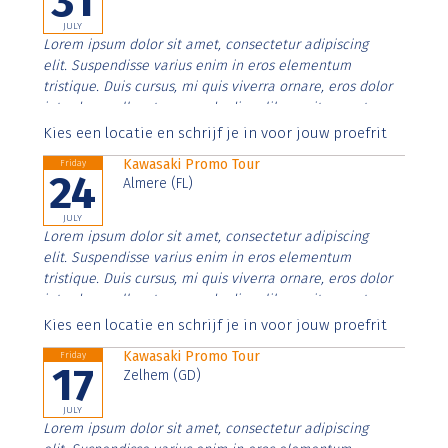
31
JULY
Lorem ipsum dolor sit amet, consectetur adipiscing
elit. Suspendisse varius enim in eros elementum
tristique. Duis cursus, mi quis viverra ornare, eros dolor
interdum nulla, ut commodo diam libero vitae erat.
Aenean faucibus nibh et justo cursus id rutrum lorem
Kies een locatie en schrijf je in voor jouw proefrit
imperdiet. Nunc ut sem vitae risus tristique posuere.
Kawasaki Promo Tour
Friday
24
Almere (FL)
JULY
Lorem ipsum dolor sit amet, consectetur adipiscing
elit. Suspendisse varius enim in eros elementum
tristique. Duis cursus, mi quis viverra ornare, eros dolor
interdum nulla, ut commodo diam libero vitae erat.
Aenean faucibus nibh et justo cursus id rutrum lorem
Kies een locatie en schrijf je in voor jouw proefrit
imperdiet. Nunc ut sem vitae risus tristique posuere.
Kawasaki Promo Tour
Friday
17
Zelhem (GD)
JULY
Lorem ipsum dolor sit amet, consectetur adipiscing