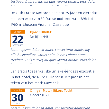
tristique. Duis cursus, mi quis viverra ornare, eros dolor
interdum nulla, ut commodo diam libero vitae erat.
Aenean faucibus nibh et justo cursus id rutrum lorem
De Club Franse Motoren bestaat 35 jaar en viert dat
imperdiet. Nunc ut sem vitae risus tristique posuere.
met een expo van 50 franse motoren van 1898 tot
1960 in Museum Visscher Classique.
KJMV Clubdag
Sunday
22
De Rijp (NH)
NOVEMBER
Lorem ipsum dolor sit amet, consectetur adipiscing
elit. Suspendisse varius enim in eros elementum
tristique. Duis cursus, mi quis viverra ornare, eros dolor
interdum nulla, ut commodo diam libero vitae erat.
Aenean faucibus nibh et justo cursus id rutrum lorem
Een gratis toegankelijke unieke ééndags expositie.
imperdiet. Nunc ut sem vitae risus tristique posuere.
In het hotel, de Rijper Eilanden. Dit jaar in het
teken van het merk Kawasaki.
Oringer Motor Bikers Tocht
Saturday
30
Odoorn (DR)
MAY
Lorem ipsum dolor sit amet, consectetur adipiscing