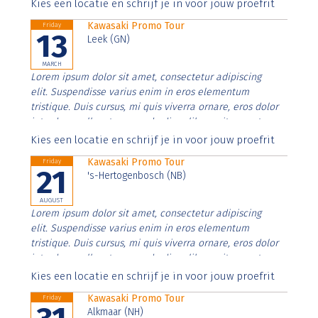
Aenean faucibus nibh et justo cursus id rutrum lorem
Kies een locatie en schrijf je in voor jouw proefrit
imperdiet. Nunc ut sem vitae risus tristique posuere.
Kawasaki Promo Tour
Friday
13
Leek (GN)
MARCH
Lorem ipsum dolor sit amet, consectetur adipiscing
elit. Suspendisse varius enim in eros elementum
tristique. Duis cursus, mi quis viverra ornare, eros dolor
interdum nulla, ut commodo diam libero vitae erat.
Aenean faucibus nibh et justo cursus id rutrum lorem
Kies een locatie en schrijf je in voor jouw proefrit
imperdiet. Nunc ut sem vitae risus tristique posuere.
Kawasaki Promo Tour
Friday
21
's-Hertogenbosch (NB)
AUGUST
Lorem ipsum dolor sit amet, consectetur adipiscing
elit. Suspendisse varius enim in eros elementum
tristique. Duis cursus, mi quis viverra ornare, eros dolor
interdum nulla, ut commodo diam libero vitae erat.
Aenean faucibus nibh et justo cursus id rutrum lorem
Kies een locatie en schrijf je in voor jouw proefrit
imperdiet. Nunc ut sem vitae risus tristique posuere.
Kawasaki Promo Tour
Friday
Alkmaar (NH)