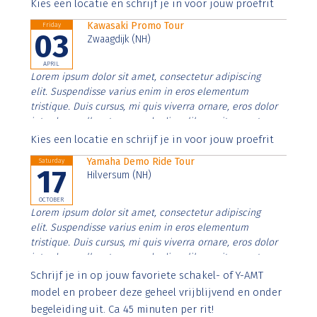
Aenean faucibus nibh et justo cursus id rutrum lorem
Kies een locatie en schrijf je in voor jouw proefrit
imperdiet. Nunc ut sem vitae risus tristique posuere.
Kawasaki Promo Tour
Friday
03
Zwaagdijk (NH)
APRIL
Lorem ipsum dolor sit amet, consectetur adipiscing
elit. Suspendisse varius enim in eros elementum
tristique. Duis cursus, mi quis viverra ornare, eros dolor
interdum nulla, ut commodo diam libero vitae erat.
Aenean faucibus nibh et justo cursus id rutrum lorem
Kies een locatie en schrijf je in voor jouw proefrit
imperdiet. Nunc ut sem vitae risus tristique posuere.
Yamaha Demo Ride Tour
Saturday
17
Hilversum (NH)
OCTOBER
Lorem ipsum dolor sit amet, consectetur adipiscing
elit. Suspendisse varius enim in eros elementum
tristique. Duis cursus, mi quis viverra ornare, eros dolor
interdum nulla, ut commodo diam libero vitae erat.
Aenean faucibus nibh et justo cursus id rutrum lorem
Schrijf je in op jouw favoriete schakel- of Y-AMT
imperdiet. Nunc ut sem vitae risus tristique posuere.
model en probeer deze geheel vrijblijvend en onder
begeleiding uit. Ca 45 minuten per rit!