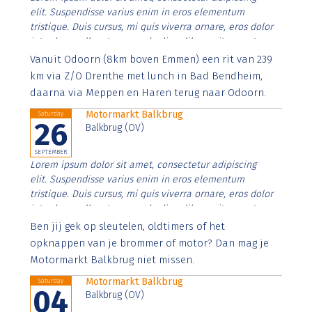
elit. Suspendisse varius enim in eros elementum
tristique. Duis cursus, mi quis viverra ornare, eros dolor
interdum nulla, ut commodo diam libero vitae erat.
Aenean faucibus nibh et justo cursus id rutrum lorem
Vanuit Odoorn (8km boven Emmen) een rit van 239
imperdiet. Nunc ut sem vitae risus tristique posuere.
km via Z/O Drenthe met lunch in Bad Bendheim,
daarna via Meppen en Haren terug naar Odoorn.
Motormarkt Balkbrug
Saturday
26
Balkbrug (OV)
SEPTEMBER
Lorem ipsum dolor sit amet, consectetur adipiscing
elit. Suspendisse varius enim in eros elementum
tristique. Duis cursus, mi quis viverra ornare, eros dolor
interdum nulla, ut commodo diam libero vitae erat.
Aenean faucibus nibh et justo cursus id rutrum lorem
Ben jij gek op sleutelen, oldtimers of het
imperdiet. Nunc ut sem vitae risus tristique posuere.
opknappen van je brommer of motor? Dan mag je
Motormarkt Balkbrug niet missen.
Motormarkt Balkbrug
Saturday
04
Balkbrug (OV)