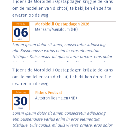
Aenean faucibus nibh et justo cursus id rutrum lorem
Tijdens de Morbidelli Opstapdagen krijg je de kans
imperdiet. Nunc ut sem vitae risus tristique posuere.
om de modellen van dichtbij te bekijken én zelf te
ervaren op de weg
Morbidelli Opstapdagen 2026
Monday
06
Menaam/Menaldum (FR)
APRIL
Lorem ipsum dolor sit amet, consectetur adipiscing
elit. Suspendisse varius enim in eros elementum
tristique. Duis cursus, mi quis viverra ornare, eros dolor
interdum nulla, ut commodo diam libero vitae erat.
Aenean faucibus nibh et justo cursus id rutrum lorem
Tijdens de Morbidelli Opstapdagen krijg je de kans
imperdiet. Nunc ut sem vitae risus tristique posuere.
om de modellen van dichtbij te bekijken én zelf te
ervaren op de weg.
Riders Festival
Saturday
30
Autotron Rosmalen (NB)
MAY
Lorem ipsum dolor sit amet, consectetur adipiscing
elit. Suspendisse varius enim in eros elementum
tristique. Duis cursus, mi quis viverra ornare, eros dolor