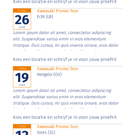
Aenean faucibus nibh et justo cursus id rutrum lorem
Kies een locatie en schrijf je in voor jouw proefrit
imperdiet. Nunc ut sem vitae risus tristique posuere.
Kawasaki Promo Tour
Friday
26
Echt (LB)
JUNE
Lorem ipsum dolor sit amet, consectetur adipiscing
elit. Suspendisse varius enim in eros elementum
tristique. Duis cursus, mi quis viverra ornare, eros dolor
interdum nulla, ut commodo diam libero vitae erat.
Aenean faucibus nibh et justo cursus id rutrum lorem
Kies een locatie en schrijf je in voor jouw proefrit
imperdiet. Nunc ut sem vitae risus tristique posuere.
Kawasaki Promo Tour
Friday
19
Hengelo (OV)
JUNE
Lorem ipsum dolor sit amet, consectetur adipiscing
elit. Suspendisse varius enim in eros elementum
tristique. Duis cursus, mi quis viverra ornare, eros dolor
interdum nulla, ut commodo diam libero vitae erat.
Aenean faucibus nibh et justo cursus id rutrum lorem
Kies een locatie en schrijf je in voor jouw proefrit
imperdiet. Nunc ut sem vitae risus tristique posuere.
Kawasaki Promo Tour
Friday
Goes (ZL)