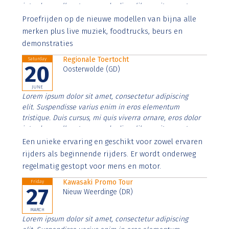
interdum nulla, ut commodo diam libero vitae erat.
Aenean faucibus nibh et justo cursus id rutrum lorem
Proefrijden op de nieuwe modellen van bijna alle
imperdiet. Nunc ut sem vitae risus tristique posuere.
merken plus live muziek, foodtrucks, beurs en
demonstraties
Regionale Toertocht
Saturday
20
Oosterwolde (GD)
JUNE
Lorem ipsum dolor sit amet, consectetur adipiscing
elit. Suspendisse varius enim in eros elementum
tristique. Duis cursus, mi quis viverra ornare, eros dolor
interdum nulla, ut commodo diam libero vitae erat.
Aenean faucibus nibh et justo cursus id rutrum lorem
Een unieke ervaring en geschikt voor zowel ervaren
imperdiet. Nunc ut sem vitae risus tristique posuere.
rijders als beginnende rijders. Er wordt onderweg
regelmatig gestopt voor mens en motor.
Kawasaki Promo Tour
Friday
27
Nieuw Weerdinge (DR)
MARCH
Lorem ipsum dolor sit amet, consectetur adipiscing