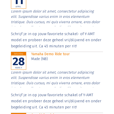
11
APRIL
Lorem ipsum dolor sit amet, consectetur adipiscing
elit. Suspendisse varius enim in eros elementum
tristique. Duis cursus, mi quis viverra ornare, eros dolor
interdum nulla, ut commodo diam libero vitae erat.
Aenean faucibus nibh et justo cursus id rutrum lorem
Schrijf je in op jouw favoriete schakel- of Y-AMT
imperdiet. Nunc ut sem vitae risus tristique posuere.
model en probeer deze geheel vrijblijvend en onder
begeleiding uit. Ca 45 minuten per rit!
Yamaha Demo Ride tour
Saturday
28
Made (NB)
MARCH
Lorem ipsum dolor sit amet, consectetur adipiscing
elit. Suspendisse varius enim in eros elementum
tristique. Duis cursus, mi quis viverra ornare, eros dolor
interdum nulla, ut commodo diam libero vitae erat.
Aenean faucibus nibh et justo cursus id rutrum lorem
Schrijf je in op jouw favoriete schakel of Y-AMT
imperdiet. Nunc ut sem vitae risus tristique posuere.
model en probeer deze geheel vrijblijvend en onder
begeleiding uit. Ca 45 minuten per rit!