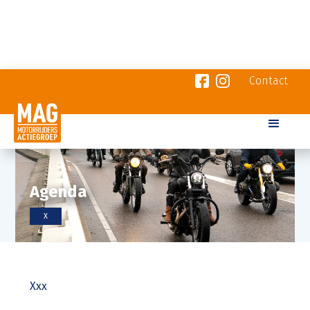
Contact
Agenda
X
Xxx