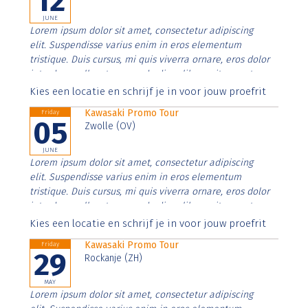
12
JUNE
Lorem ipsum dolor sit amet, consectetur adipiscing
elit. Suspendisse varius enim in eros elementum
tristique. Duis cursus, mi quis viverra ornare, eros dolor
interdum nulla, ut commodo diam libero vitae erat.
Aenean faucibus nibh et justo cursus id rutrum lorem
Kies een locatie en schrijf je in voor jouw proefrit
imperdiet. Nunc ut sem vitae risus tristique posuere.
Kawasaki Promo Tour
Friday
05
Zwolle (OV)
JUNE
Lorem ipsum dolor sit amet, consectetur adipiscing
elit. Suspendisse varius enim in eros elementum
tristique. Duis cursus, mi quis viverra ornare, eros dolor
interdum nulla, ut commodo diam libero vitae erat.
Aenean faucibus nibh et justo cursus id rutrum lorem
Kies een locatie en schrijf je in voor jouw proefrit
imperdiet. Nunc ut sem vitae risus tristique posuere.
Kawasaki Promo Tour
Friday
29
Rockanje (ZH)
MAY
Lorem ipsum dolor sit amet, consectetur adipiscing