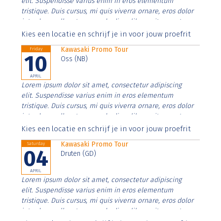
elit. Suspendisse varius enim in eros elementum
tristique. Duis cursus, mi quis viverra ornare, eros dolor
interdum nulla, ut commodo diam libero vitae erat.
Aenean faucibus nibh et justo cursus id rutrum lorem
Kies een locatie en schrijf je in voor jouw proefrit
imperdiet. Nunc ut sem vitae risus tristique posuere.
Kawasaki Promo Tour
Friday
10
Oss (NB)
APRIL
Lorem ipsum dolor sit amet, consectetur adipiscing
elit. Suspendisse varius enim in eros elementum
tristique. Duis cursus, mi quis viverra ornare, eros dolor
interdum nulla, ut commodo diam libero vitae erat.
Aenean faucibus nibh et justo cursus id rutrum lorem
Kies een locatie en schrijf je in voor jouw proefrit
imperdiet. Nunc ut sem vitae risus tristique posuere.
Kawasaki Promo Tour
Saturday
04
Druten (GD)
APRIL
Lorem ipsum dolor sit amet, consectetur adipiscing
elit. Suspendisse varius enim in eros elementum
tristique. Duis cursus, mi quis viverra ornare, eros dolor
interdum nulla, ut commodo diam libero vitae erat.