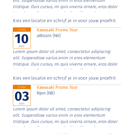
elit. Suspendisse varius enim in eros elementum
tristique. Duis cursus, mi quis viverra ornare, eros dolor
interdum nulla, ut commodo diam libero vitae erat.
Aenean faucibus nibh et justo cursus id rutrum lorem
Kies een locatie en schrijf je in voor jouw proefrit
imperdiet. Nunc ut sem vitae risus tristique posuere.
Kawasaki Promo Tour
Friday
10
uithoorn (NH)
JULY
Lorem ipsum dolor sit amet, consectetur adipiscing
elit. Suspendisse varius enim in eros elementum
tristique. Duis cursus, mi quis viverra ornare, eros dolor
interdum nulla, ut commodo diam libero vitae erat.
Aenean faucibus nibh et justo cursus id rutrum lorem
Kies een locatie en schrijf je in voor jouw proefrit
imperdiet. Nunc ut sem vitae risus tristique posuere.
Kawasaki Promo Tour
Friday
03
Rijen (NB)
JULY
Lorem ipsum dolor sit amet, consectetur adipiscing
elit. Suspendisse varius enim in eros elementum
tristique. Duis cursus, mi quis viverra ornare, eros dolor
interdum nulla, ut commodo diam libero vitae erat.