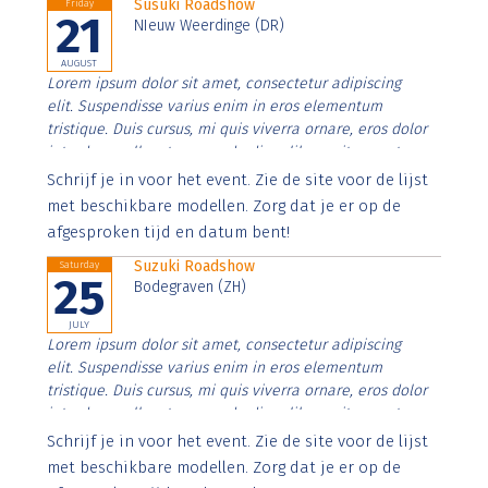
Susuki Roadshow
Friday
21
NIeuw Weerdinge (DR)
AUGUST
Lorem ipsum dolor sit amet, consectetur adipiscing
elit. Suspendisse varius enim in eros elementum
tristique. Duis cursus, mi quis viverra ornare, eros dolor
interdum nulla, ut commodo diam libero vitae erat.
Aenean faucibus nibh et justo cursus id rutrum lorem
Schrijf je in voor het event. Zie de site voor de lijst
imperdiet. Nunc ut sem vitae risus tristique posuere.
met beschikbare modellen. Zorg dat je er op de
afgesproken tijd en datum bent!
Suzuki Roadshow
Saturday
25
Bodegraven (ZH)
JULY
Lorem ipsum dolor sit amet, consectetur adipiscing
elit. Suspendisse varius enim in eros elementum
tristique. Duis cursus, mi quis viverra ornare, eros dolor
interdum nulla, ut commodo diam libero vitae erat.
Aenean faucibus nibh et justo cursus id rutrum lorem
Schrijf je in voor het event. Zie de site voor de lijst
imperdiet. Nunc ut sem vitae risus tristique posuere.
met beschikbare modellen. Zorg dat je er op de