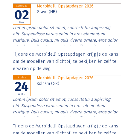
Morbidelli Opstapdagen 2026
Saturday
02
Grave (NB)
MAY
Lorem ipsum dolor sit amet, consectetur adipiscing
elit. Suspendisse varius enim in eros elementum
tristique. Duis cursus, mi quis viverra ornare, eros dolor
interdum nulla, ut commodo diam libero vitae erat.
Aenean faucibus nibh et justo cursus id rutrum lorem
Tijdens de Morbidelli Opstapdagen krijg je de kans
imperdiet. Nunc ut sem vitae risus tristique posuere.
om de modellen van dichtbij te bekijken én zelf te
ervaren op de weg.
Morbidelli Opstapdagen 2026
Friday
24
Kolham (GR)
APRIL
Lorem ipsum dolor sit amet, consectetur adipiscing
elit. Suspendisse varius enim in eros elementum
tristique. Duis cursus, mi quis viverra ornare, eros dolor
interdum nulla, ut commodo diam libero vitae erat.
Aenean faucibus nibh et justo cursus id rutrum lorem
Tijdens de Morbidelli Opstapdagen krijg je de kans
imperdiet. Nunc ut sem vitae risus tristique posuere.
om de modellen van dichtbij te bekijken én zelf te