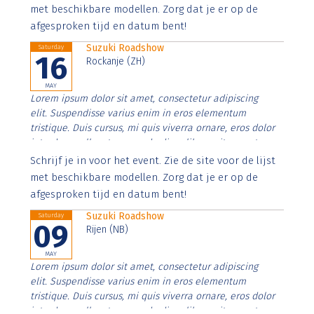
imperdiet. Nunc ut sem vitae risus tristique posuere.
met beschikbare modellen. Zorg dat je er op de
afgesproken tijd en datum bent!
Suzuki Roadshow
Saturday
16
Rockanje (ZH)
MAY
Lorem ipsum dolor sit amet, consectetur adipiscing
elit. Suspendisse varius enim in eros elementum
tristique. Duis cursus, mi quis viverra ornare, eros dolor
interdum nulla, ut commodo diam libero vitae erat.
Aenean faucibus nibh et justo cursus id rutrum lorem
Schrijf je in voor het event. Zie de site voor de lijst
imperdiet. Nunc ut sem vitae risus tristique posuere.
met beschikbare modellen. Zorg dat je er op de
afgesproken tijd en datum bent!
Suzuki Roadshow
Saturday
09
Rijen (NB)
MAY
Lorem ipsum dolor sit amet, consectetur adipiscing
elit. Suspendisse varius enim in eros elementum
tristique. Duis cursus, mi quis viverra ornare, eros dolor
interdum nulla, ut commodo diam libero vitae erat.