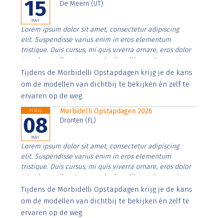
15
De Meern (UT)
MAY
Lorem ipsum dolor sit amet, consectetur adipiscing
elit. Suspendisse varius enim in eros elementum
tristique. Duis cursus, mi quis viverra ornare, eros dolor
interdum nulla, ut commodo diam libero vitae erat.
Aenean faucibus nibh et justo cursus id rutrum lorem
Tijdens de Morbidelli Opstapdagen krijg je de kans
imperdiet. Nunc ut sem vitae risus tristique posuere.
om de modellen van dichtbij te bekijken én zelf te
ervaren op de weg.
Morbidelli Opstapdagen 2026
Friday
08
Dronten (FL)
MAY
Lorem ipsum dolor sit amet, consectetur adipiscing
elit. Suspendisse varius enim in eros elementum
tristique. Duis cursus, mi quis viverra ornare, eros dolor
interdum nulla, ut commodo diam libero vitae erat.
Aenean faucibus nibh et justo cursus id rutrum lorem
Tijdens de Morbidelli Opstapdagen krijg je de kans
imperdiet. Nunc ut sem vitae risus tristique posuere.
om de modellen van dichtbij te bekijken én zelf te
ervaren op de weg.