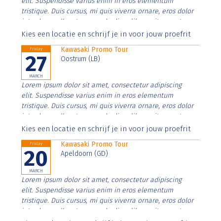
elit. Suspendisse varius enim in eros elementum
tristique. Duis cursus, mi quis viverra ornare, eros dolor
interdum nulla, ut commodo diam libero vitae erat.
Aenean faucibus nibh et justo cursus id rutrum lorem
Kies een locatie en schrijf je in voor jouw proefrit
imperdiet. Nunc ut sem vitae risus tristique posuere.
Kawasaki Promo Tour
Friday
27
Oostrum (LB)
MARCH
Lorem ipsum dolor sit amet, consectetur adipiscing
elit. Suspendisse varius enim in eros elementum
tristique. Duis cursus, mi quis viverra ornare, eros dolor
interdum nulla, ut commodo diam libero vitae erat.
Aenean faucibus nibh et justo cursus id rutrum lorem
Kies een locatie en schrijf je in voor jouw proefrit
imperdiet. Nunc ut sem vitae risus tristique posuere.
Kawasaki Promo Tour
Friday
20
Apeldoorn (GD)
MARCH
Lorem ipsum dolor sit amet, consectetur adipiscing
elit. Suspendisse varius enim in eros elementum
tristique. Duis cursus, mi quis viverra ornare, eros dolor
interdum nulla, ut commodo diam libero vitae erat.