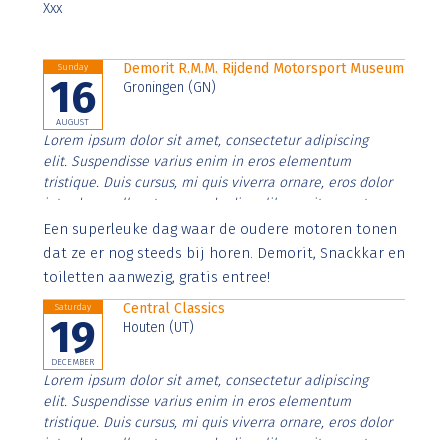
Xxx
Demorit R.M.M. Rijdend Motorsport Museum
Sunday
16
Groningen (GN)
AUGUST
Lorem ipsum dolor sit amet, consectetur adipiscing
elit. Suspendisse varius enim in eros elementum
tristique. Duis cursus, mi quis viverra ornare, eros dolor
interdum nulla, ut commodo diam libero vitae erat.
Aenean faucibus nibh et justo cursus id rutrum lorem
Een superleuke dag waar de oudere motoren tonen
imperdiet. Nunc ut sem vitae risus tristique posuere.
dat ze er nog steeds bij horen. Demorit, Snackkar en
toiletten aanwezig, gratis entree!
Central Classics
Saturday
19
Houten (UT)
DECEMBER
Lorem ipsum dolor sit amet, consectetur adipiscing
elit. Suspendisse varius enim in eros elementum
tristique. Duis cursus, mi quis viverra ornare, eros dolor
interdum nulla, ut commodo diam libero vitae erat.