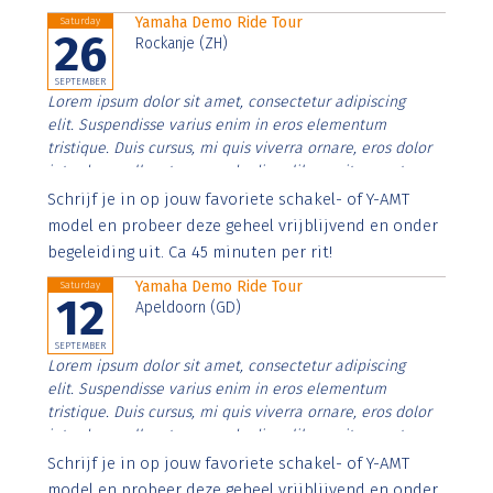
Yamaha Demo Ride Tour
Saturday
26
Rockanje (ZH)
SEPTEMBER
Lorem ipsum dolor sit amet, consectetur adipiscing
elit. Suspendisse varius enim in eros elementum
tristique. Duis cursus, mi quis viverra ornare, eros dolor
interdum nulla, ut commodo diam libero vitae erat.
Aenean faucibus nibh et justo cursus id rutrum lorem
Schrijf je in op jouw favoriete schakel- of Y-AMT
imperdiet. Nunc ut sem vitae risus tristique posuere.
model en probeer deze geheel vrijblijvend en onder
begeleiding uit. Ca 45 minuten per rit!
Yamaha Demo Ride Tour
Saturday
12
Apeldoorn (GD)
SEPTEMBER
Lorem ipsum dolor sit amet, consectetur adipiscing
elit. Suspendisse varius enim in eros elementum
tristique. Duis cursus, mi quis viverra ornare, eros dolor
interdum nulla, ut commodo diam libero vitae erat.
Aenean faucibus nibh et justo cursus id rutrum lorem
Schrijf je in op jouw favoriete schakel- of Y-AMT
imperdiet. Nunc ut sem vitae risus tristique posuere.
model en probeer deze geheel vrijblijvend en onder