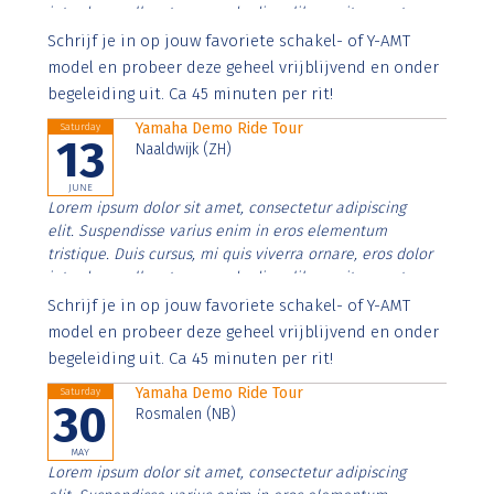
interdum nulla, ut commodo diam libero vitae erat.
Aenean faucibus nibh et justo cursus id rutrum lorem
Schrijf je in op jouw favoriete schakel- of Y-AMT
imperdiet. Nunc ut sem vitae risus tristique posuere.
model en probeer deze geheel vrijblijvend en onder
begeleiding uit. Ca 45 minuten per rit!
Yamaha Demo Ride Tour
Saturday
13
Naaldwijk (ZH)
JUNE
Lorem ipsum dolor sit amet, consectetur adipiscing
elit. Suspendisse varius enim in eros elementum
tristique. Duis cursus, mi quis viverra ornare, eros dolor
interdum nulla, ut commodo diam libero vitae erat.
Aenean faucibus nibh et justo cursus id rutrum lorem
Schrijf je in op jouw favoriete schakel- of Y-AMT
imperdiet. Nunc ut sem vitae risus tristique posuere.
model en probeer deze geheel vrijblijvend en onder
begeleiding uit. Ca 45 minuten per rit!
Yamaha Demo Ride Tour
Saturday
30
Rosmalen (NB)
MAY
Lorem ipsum dolor sit amet, consectetur adipiscing