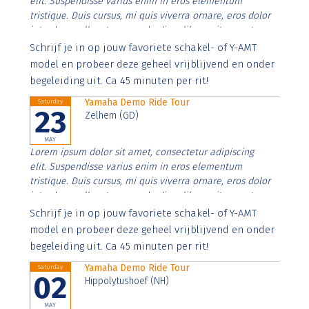
elit. Suspendisse varius enim in eros elementum
tristique. Duis cursus, mi quis viverra ornare, eros dolor
interdum nulla, ut commodo diam libero vitae erat.
Aenean faucibus nibh et justo cursus id rutrum lorem
Schrijf je in op jouw favoriete schakel- of Y-AMT
imperdiet. Nunc ut sem vitae risus tristique posuere.
model en probeer deze geheel vrijblijvend en onder
begeleiding uit. Ca 45 minuten per rit!
Yamaha Demo Ride Tour
Saturday
23
Zelhem (GD)
MAY
Lorem ipsum dolor sit amet, consectetur adipiscing
elit. Suspendisse varius enim in eros elementum
tristique. Duis cursus, mi quis viverra ornare, eros dolor
interdum nulla, ut commodo diam libero vitae erat.
Aenean faucibus nibh et justo cursus id rutrum lorem
Schrijf je in op jouw favoriete schakel- of Y-AMT
imperdiet. Nunc ut sem vitae risus tristique posuere.
model en probeer deze geheel vrijblijvend en onder
begeleiding uit. Ca 45 minuten per rit!
Yamaha Demo Ride Tour
Saturday
02
Hippolytushoef (NH)
MAY