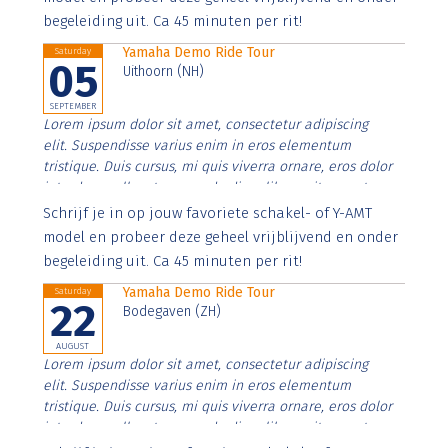
begeleiding uit. Ca 45 minuten per rit!
Yamaha Demo Ride Tour
Saturday
05
Uithoorn (NH)
SEPTEMBER
Lorem ipsum dolor sit amet, consectetur adipiscing
elit. Suspendisse varius enim in eros elementum
tristique. Duis cursus, mi quis viverra ornare, eros dolor
interdum nulla, ut commodo diam libero vitae erat.
Aenean faucibus nibh et justo cursus id rutrum lorem
Schrijf je in op jouw favoriete schakel- of Y-AMT
imperdiet. Nunc ut sem vitae risus tristique posuere.
model en probeer deze geheel vrijblijvend en onder
begeleiding uit. Ca 45 minuten per rit!
Yamaha Demo Ride Tour
Saturday
22
Bodegaven (ZH)
AUGUST
Lorem ipsum dolor sit amet, consectetur adipiscing
elit. Suspendisse varius enim in eros elementum
tristique. Duis cursus, mi quis viverra ornare, eros dolor
interdum nulla, ut commodo diam libero vitae erat.