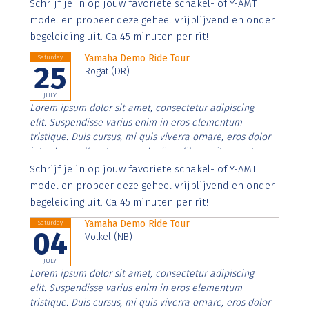
Aenean faucibus nibh et justo cursus id rutrum lorem
Schrijf je in op jouw favoriete schakel- of Y-AMT
imperdiet. Nunc ut sem vitae risus tristique posuere.
model en probeer deze geheel vrijblijvend en onder
begeleiding uit. Ca 45 minuten per rit!
Yamaha Demo Ride Tour
Saturday
25
Rogat (DR)
JULY
Lorem ipsum dolor sit amet, consectetur adipiscing
elit. Suspendisse varius enim in eros elementum
tristique. Duis cursus, mi quis viverra ornare, eros dolor
interdum nulla, ut commodo diam libero vitae erat.
Aenean faucibus nibh et justo cursus id rutrum lorem
Schrijf je in op jouw favoriete schakel- of Y-AMT
imperdiet. Nunc ut sem vitae risus tristique posuere.
model en probeer deze geheel vrijblijvend en onder
begeleiding uit. Ca 45 minuten per rit!
Yamaha Demo Ride Tour
Saturday
04
Volkel (NB)
JULY
Lorem ipsum dolor sit amet, consectetur adipiscing
elit. Suspendisse varius enim in eros elementum
tristique. Duis cursus, mi quis viverra ornare, eros dolor