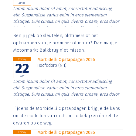
APRIL
Lorem ipsum dolor sit amet, consectetur adipiscing
elit. Suspendisse varius enim in eros elementum
tristique. Duis cursus, mi quis viverra ornare, eros dolor
interdum nulla, ut commodo diam libero vitae erat.
Aenean faucibus nibh et justo cursus id rutrum lorem
Ben jij gek op sleutelen, oldtimers of het
imperdiet. Nunc ut sem vitae risus tristique posuere.
opknappen van je brommer of motor? Dan mag je
Motormarkt Balkbrug niet missen.
Morbidelli Opstapdagen 2026
Friday
22
Hoofddorp (NH)
MAY
Lorem ipsum dolor sit amet, consectetur adipiscing
elit. Suspendisse varius enim in eros elementum
tristique. Duis cursus, mi quis viverra ornare, eros dolor
interdum nulla, ut commodo diam libero vitae erat.
Aenean faucibus nibh et justo cursus id rutrum lorem
Tijdens de Morbidelli Opstapdagen krijg je de kans
imperdiet. Nunc ut sem vitae risus tristique posuere.
om de modellen van dichtbij te bekijken én zelf te
ervaren op de weg.
Morbidelli Opstapdagen 2026
Friday