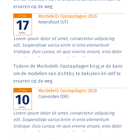
ervaren op de weg.
Morbidelli Opstapdagen 2026
Friday
17
Amersfoort (UT)
APRIL
Lorem ipsum dolor sit amet, consectetur adipiscing
elit. Suspendisse varius enim in eros elementum
tristique. Duis cursus, mi quis viverra ornare, eros dolor
interdum nulla, ut commodo diam libero vitae erat.
Aenean faucibus nibh et justo cursus id rutrum lorem
Tijdens de Morbidelli Opstapdagen krijg je de kans
imperdiet. Nunc ut sem vitae risus tristique posuere.
om de modellen van dichtbij te bekijken én zelf te
ervaren op de weg
Morbidelli Opstapdagen 2026
Friday
10
Coevorden (DR)
APRIL
Lorem ipsum dolor sit amet, consectetur adipiscing
elit. Suspendisse varius enim in eros elementum
tristique. Duis cursus, mi quis viverra ornare, eros dolor
interdum nulla, ut commodo diam libero vitae erat.