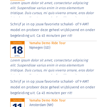
Lorem ipsum dolor sit amet, consectetur adipiscing
elit. Suspendisse varius enim in eros elementum
tristique. Duis cursus, mi quis viverra ornare, eros dolor
interdum nulla, ut commodo diam libero vitae erat.
Aenean faucibus nibh et justo cursus id rutrum lorem
Schrijf je in op jouw favoriete schakel- of Y-AMT
imperdiet. Nunc ut sem vitae risus tristique posuere.
model en probeer deze geheel vrijblijvend en onder
begeleiding uit. Ca 45 minuten per rit!
Yamaha Demo Ride Tour
Saturday
18
Nijmegen (GD)
APRIL
Lorem ipsum dolor sit amet, consectetur adipiscing
elit. Suspendisse varius enim in eros elementum
tristique. Duis cursus, mi quis viverra ornare, eros dolor
interdum nulla, ut commodo diam libero vitae erat.
Aenean faucibus nibh et justo cursus id rutrum lorem
Schrijf je in op jouw favoriete schakel- of Y-AMT
imperdiet. Nunc ut sem vitae risus tristique posuere.
model en probeer deze geheel vrijblijvend en onder
begeleiding uit. Ca 45 minuten per rit!
Yamaha Demo Ride Tour
Saturday
Amsterdam (NH)