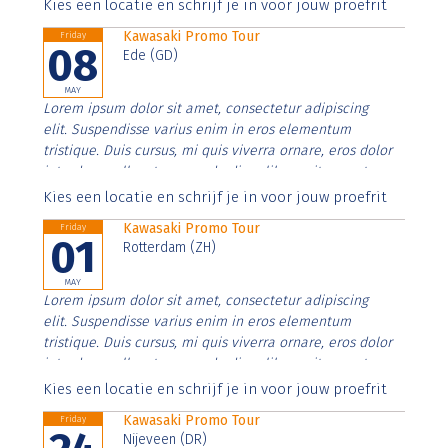
Aenean faucibus nibh et justo cursus id rutrum lorem
Kies een locatie en schrijf je in voor jouw proefrit
imperdiet. Nunc ut sem vitae risus tristique posuere.
Kawasaki Promo Tour
Friday
08
Ede (GD)
MAY
Lorem ipsum dolor sit amet, consectetur adipiscing
elit. Suspendisse varius enim in eros elementum
tristique. Duis cursus, mi quis viverra ornare, eros dolor
interdum nulla, ut commodo diam libero vitae erat.
Aenean faucibus nibh et justo cursus id rutrum lorem
Kies een locatie en schrijf je in voor jouw proefrit
imperdiet. Nunc ut sem vitae risus tristique posuere.
Kawasaki Promo Tour
Friday
01
Rotterdam (ZH)
MAY
Lorem ipsum dolor sit amet, consectetur adipiscing
elit. Suspendisse varius enim in eros elementum
tristique. Duis cursus, mi quis viverra ornare, eros dolor
interdum nulla, ut commodo diam libero vitae erat.
Aenean faucibus nibh et justo cursus id rutrum lorem
Kies een locatie en schrijf je in voor jouw proefrit
imperdiet. Nunc ut sem vitae risus tristique posuere.
Kawasaki Promo Tour
Friday
Nijeveen (DR)