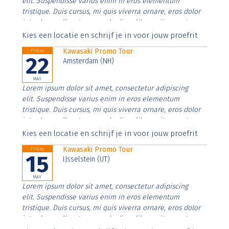
elit. Suspendisse varius enim in eros elementum
tristique. Duis cursus, mi quis viverra ornare, eros dolor
interdum nulla, ut commodo diam libero vitae erat.
Aenean faucibus nibh et justo cursus id rutrum lorem
Kies een locatie en schrijf je in voor jouw proefrit
imperdiet. Nunc ut sem vitae risus tristique posuere.
Kawasaki Promo Tour
Friday
22
Amsterdam (NH)
MAY
Lorem ipsum dolor sit amet, consectetur adipiscing
elit. Suspendisse varius enim in eros elementum
tristique. Duis cursus, mi quis viverra ornare, eros dolor
interdum nulla, ut commodo diam libero vitae erat.
Aenean faucibus nibh et justo cursus id rutrum lorem
Kies een locatie en schrijf je in voor jouw proefrit
imperdiet. Nunc ut sem vitae risus tristique posuere.
Kawasaki Promo Tour
Friday
15
IJsselstein (UT)
MAY
Lorem ipsum dolor sit amet, consectetur adipiscing
elit. Suspendisse varius enim in eros elementum
tristique. Duis cursus, mi quis viverra ornare, eros dolor
interdum nulla, ut commodo diam libero vitae erat.