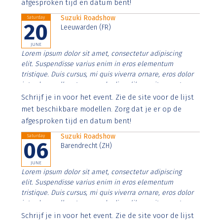
afgesproken tijd en datum bent!
Suzuki Roadshow
Saturday
20
Leeuwarden (FR)
JUNE
Lorem ipsum dolor sit amet, consectetur adipiscing
elit. Suspendisse varius enim in eros elementum
tristique. Duis cursus, mi quis viverra ornare, eros dolor
interdum nulla, ut commodo diam libero vitae erat.
Aenean faucibus nibh et justo cursus id rutrum lorem
Schrijf je in voor het event. Zie de site voor de lijst
imperdiet. Nunc ut sem vitae risus tristique posuere.
met beschikbare modellen. Zorg dat je er op de
afgesproken tijd en datum bent!
Suzuki Roadshow
Saturday
06
Barendrecht (ZH)
JUNE
Lorem ipsum dolor sit amet, consectetur adipiscing
elit. Suspendisse varius enim in eros elementum
tristique. Duis cursus, mi quis viverra ornare, eros dolor
interdum nulla, ut commodo diam libero vitae erat.
Aenean faucibus nibh et justo cursus id rutrum lorem
Schrijf je in voor het event. Zie de site voor de lijst