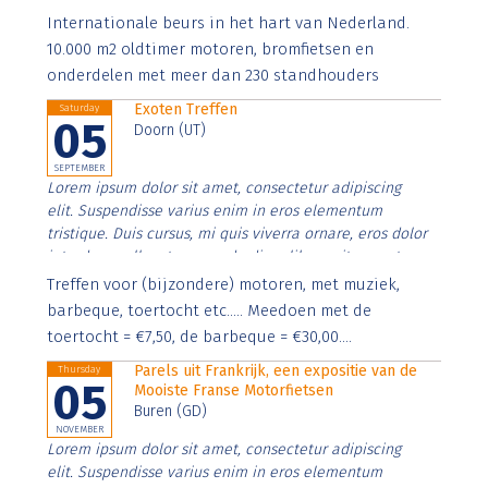
Aenean faucibus nibh et justo cursus id rutrum lorem
Internationale beurs in het hart van Nederland.
imperdiet. Nunc ut sem vitae risus tristique posuere.
10.000 m2 oldtimer motoren, bromfietsen en
onderdelen met meer dan 230 standhouders
Exoten Treffen
Saturday
05
Doorn (UT)
SEPTEMBER
Lorem ipsum dolor sit amet, consectetur adipiscing
elit. Suspendisse varius enim in eros elementum
tristique. Duis cursus, mi quis viverra ornare, eros dolor
interdum nulla, ut commodo diam libero vitae erat.
Aenean faucibus nibh et justo cursus id rutrum lorem
Treffen voor (bijzondere) motoren, met muziek,
imperdiet. Nunc ut sem vitae risus tristique posuere.
barbeque, toertocht etc..... Meedoen met de
toertocht = €7,50, de barbeque = €30,00....
Parels uit Frankrijk, een expositie van de
Thursday
05
Mooiste Franse Motorfietsen
Buren (GD)
NOVEMBER
Lorem ipsum dolor sit amet, consectetur adipiscing
elit. Suspendisse varius enim in eros elementum