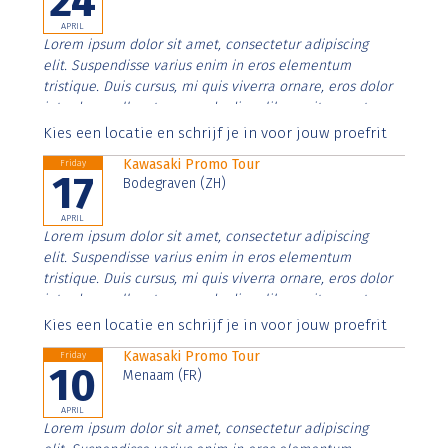
24
APRIL
Lorem ipsum dolor sit amet, consectetur adipiscing
elit. Suspendisse varius enim in eros elementum
tristique. Duis cursus, mi quis viverra ornare, eros dolor
interdum nulla, ut commodo diam libero vitae erat.
Aenean faucibus nibh et justo cursus id rutrum lorem
Kies een locatie en schrijf je in voor jouw proefrit
imperdiet. Nunc ut sem vitae risus tristique posuere.
Kawasaki Promo Tour
Friday
17
Bodegraven (ZH)
APRIL
Lorem ipsum dolor sit amet, consectetur adipiscing
elit. Suspendisse varius enim in eros elementum
tristique. Duis cursus, mi quis viverra ornare, eros dolor
interdum nulla, ut commodo diam libero vitae erat.
Aenean faucibus nibh et justo cursus id rutrum lorem
Kies een locatie en schrijf je in voor jouw proefrit
imperdiet. Nunc ut sem vitae risus tristique posuere.
Kawasaki Promo Tour
Friday
10
Menaam (FR)
APRIL
Lorem ipsum dolor sit amet, consectetur adipiscing