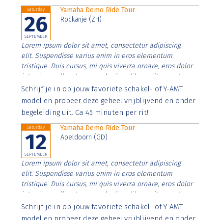
Yamaha Demo Ride Tour
Saturday
26
Rockanje (ZH)
SEPTEMBER
Lorem ipsum dolor sit amet, consectetur adipiscing
elit. Suspendisse varius enim in eros elementum
tristique. Duis cursus, mi quis viverra ornare, eros dolor
interdum nulla, ut commodo diam libero vitae erat.
Aenean faucibus nibh et justo cursus id rutrum lorem
Schrijf je in op jouw favoriete schakel- of Y-AMT
imperdiet. Nunc ut sem vitae risus tristique posuere.
model en probeer deze geheel vrijblijvend en onder
begeleiding uit. Ca 45 minuten per rit!
Yamaha Demo Ride Tour
Saturday
12
Apeldoorn (GD)
SEPTEMBER
Lorem ipsum dolor sit amet, consectetur adipiscing
elit. Suspendisse varius enim in eros elementum
tristique. Duis cursus, mi quis viverra ornare, eros dolor
interdum nulla, ut commodo diam libero vitae erat.
Aenean faucibus nibh et justo cursus id rutrum lorem
Schrijf je in op jouw favoriete schakel- of Y-AMT
imperdiet. Nunc ut sem vitae risus tristique posuere.
model en probeer deze geheel vrijblijvend en onder