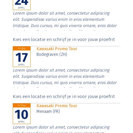
24
APRIL
Lorem ipsum dolor sit amet, consectetur adipiscing
elit. Suspendisse varius enim in eros elementum
tristique. Duis cursus, mi quis viverra ornare, eros dolor
interdum nulla, ut commodo diam libero vitae erat.
Aenean faucibus nibh et justo cursus id rutrum lorem
Kies een locatie en schrijf je in voor jouw proefrit
imperdiet. Nunc ut sem vitae risus tristique posuere.
Kawasaki Promo Tour
Friday
17
Bodegraven (ZH)
APRIL
Lorem ipsum dolor sit amet, consectetur adipiscing
elit. Suspendisse varius enim in eros elementum
tristique. Duis cursus, mi quis viverra ornare, eros dolor
interdum nulla, ut commodo diam libero vitae erat.
Aenean faucibus nibh et justo cursus id rutrum lorem
Kies een locatie en schrijf je in voor jouw proefrit
imperdiet. Nunc ut sem vitae risus tristique posuere.
Kawasaki Promo Tour
Friday
10
Menaam (FR)
APRIL
Lorem ipsum dolor sit amet, consectetur adipiscing