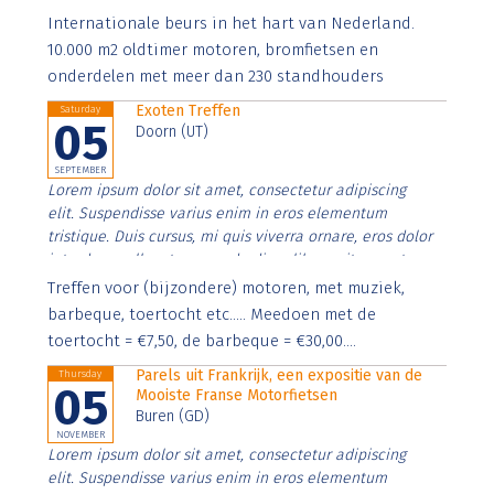
Aenean faucibus nibh et justo cursus id rutrum lorem
Internationale beurs in het hart van Nederland.
imperdiet. Nunc ut sem vitae risus tristique posuere.
10.000 m2 oldtimer motoren, bromfietsen en
onderdelen met meer dan 230 standhouders
Exoten Treffen
Saturday
05
Doorn (UT)
SEPTEMBER
Lorem ipsum dolor sit amet, consectetur adipiscing
elit. Suspendisse varius enim in eros elementum
tristique. Duis cursus, mi quis viverra ornare, eros dolor
interdum nulla, ut commodo diam libero vitae erat.
Aenean faucibus nibh et justo cursus id rutrum lorem
Treffen voor (bijzondere) motoren, met muziek,
imperdiet. Nunc ut sem vitae risus tristique posuere.
barbeque, toertocht etc..... Meedoen met de
toertocht = €7,50, de barbeque = €30,00....
Parels uit Frankrijk, een expositie van de
Thursday
05
Mooiste Franse Motorfietsen
Buren (GD)
NOVEMBER
Lorem ipsum dolor sit amet, consectetur adipiscing
elit. Suspendisse varius enim in eros elementum