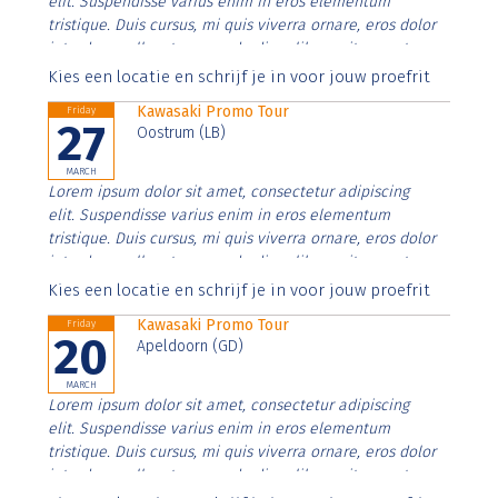
elit. Suspendisse varius enim in eros elementum
tristique. Duis cursus, mi quis viverra ornare, eros dolor
interdum nulla, ut commodo diam libero vitae erat.
Aenean faucibus nibh et justo cursus id rutrum lorem
Kies een locatie en schrijf je in voor jouw proefrit
imperdiet. Nunc ut sem vitae risus tristique posuere.
Kawasaki Promo Tour
Friday
27
Oostrum (LB)
MARCH
Lorem ipsum dolor sit amet, consectetur adipiscing
elit. Suspendisse varius enim in eros elementum
tristique. Duis cursus, mi quis viverra ornare, eros dolor
interdum nulla, ut commodo diam libero vitae erat.
Aenean faucibus nibh et justo cursus id rutrum lorem
Kies een locatie en schrijf je in voor jouw proefrit
imperdiet. Nunc ut sem vitae risus tristique posuere.
Kawasaki Promo Tour
Friday
20
Apeldoorn (GD)
MARCH
Lorem ipsum dolor sit amet, consectetur adipiscing
elit. Suspendisse varius enim in eros elementum
tristique. Duis cursus, mi quis viverra ornare, eros dolor
interdum nulla, ut commodo diam libero vitae erat.