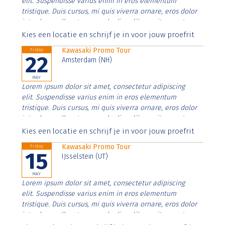
elit. Suspendisse varius enim in eros elementum
tristique. Duis cursus, mi quis viverra ornare, eros dolor
interdum nulla, ut commodo diam libero vitae erat.
Aenean faucibus nibh et justo cursus id rutrum lorem
Kies een locatie en schrijf je in voor jouw proefrit
imperdiet. Nunc ut sem vitae risus tristique posuere.
Kawasaki Promo Tour
Friday
22
Amsterdam (NH)
MAY
Lorem ipsum dolor sit amet, consectetur adipiscing
elit. Suspendisse varius enim in eros elementum
tristique. Duis cursus, mi quis viverra ornare, eros dolor
interdum nulla, ut commodo diam libero vitae erat.
Aenean faucibus nibh et justo cursus id rutrum lorem
Kies een locatie en schrijf je in voor jouw proefrit
imperdiet. Nunc ut sem vitae risus tristique posuere.
Kawasaki Promo Tour
Friday
15
IJsselstein (UT)
MAY
Lorem ipsum dolor sit amet, consectetur adipiscing
elit. Suspendisse varius enim in eros elementum
tristique. Duis cursus, mi quis viverra ornare, eros dolor
interdum nulla, ut commodo diam libero vitae erat.