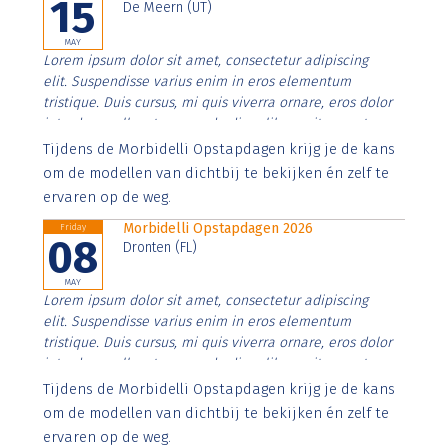
15
De Meern (UT)
MAY
Lorem ipsum dolor sit amet, consectetur adipiscing
elit. Suspendisse varius enim in eros elementum
tristique. Duis cursus, mi quis viverra ornare, eros dolor
interdum nulla, ut commodo diam libero vitae erat.
Aenean faucibus nibh et justo cursus id rutrum lorem
Tijdens de Morbidelli Opstapdagen krijg je de kans
imperdiet. Nunc ut sem vitae risus tristique posuere.
om de modellen van dichtbij te bekijken én zelf te
ervaren op de weg.
Morbidelli Opstapdagen 2026
Friday
08
Dronten (FL)
MAY
Lorem ipsum dolor sit amet, consectetur adipiscing
elit. Suspendisse varius enim in eros elementum
tristique. Duis cursus, mi quis viverra ornare, eros dolor
interdum nulla, ut commodo diam libero vitae erat.
Aenean faucibus nibh et justo cursus id rutrum lorem
Tijdens de Morbidelli Opstapdagen krijg je de kans
imperdiet. Nunc ut sem vitae risus tristique posuere.
om de modellen van dichtbij te bekijken én zelf te
ervaren op de weg.