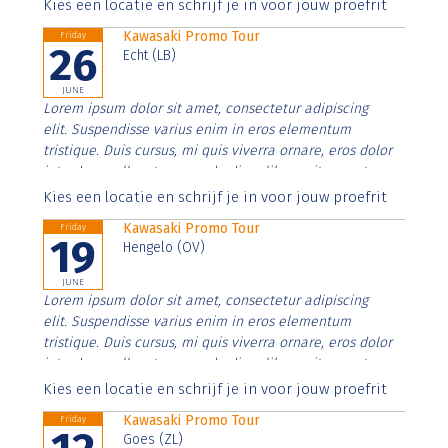
Aenean faucibus nibh et justo cursus id rutrum lorem
Kies een locatie en schrijf je in voor jouw proefrit
imperdiet. Nunc ut sem vitae risus tristique posuere.
Kawasaki Promo Tour
Friday
26
Echt (LB)
JUNE
Lorem ipsum dolor sit amet, consectetur adipiscing
elit. Suspendisse varius enim in eros elementum
tristique. Duis cursus, mi quis viverra ornare, eros dolor
interdum nulla, ut commodo diam libero vitae erat.
Aenean faucibus nibh et justo cursus id rutrum lorem
Kies een locatie en schrijf je in voor jouw proefrit
imperdiet. Nunc ut sem vitae risus tristique posuere.
Kawasaki Promo Tour
Friday
19
Hengelo (OV)
JUNE
Lorem ipsum dolor sit amet, consectetur adipiscing
elit. Suspendisse varius enim in eros elementum
tristique. Duis cursus, mi quis viverra ornare, eros dolor
interdum nulla, ut commodo diam libero vitae erat.
Aenean faucibus nibh et justo cursus id rutrum lorem
Kies een locatie en schrijf je in voor jouw proefrit
imperdiet. Nunc ut sem vitae risus tristique posuere.
Kawasaki Promo Tour
Friday
Goes (ZL)