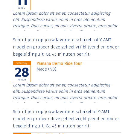
11
APRIL
Lorem ipsum dolor sit amet, consectetur adipiscing
elit. Suspendisse varius enim in eros elementum
tristique. Duis cursus, mi quis viverra ornare, eros dolor
interdum nulla, ut commodo diam libero vitae erat.
Aenean faucibus nibh et justo cursus id rutrum lorem
Schrijf je in op jouw favoriete schakel- of Y-AMT
imperdiet. Nunc ut sem vitae risus tristique posuere.
model en probeer deze geheel vrijblijvend en onder
begeleiding uit. Ca 45 minuten per rit!
Yamaha Demo Ride tour
Saturday
28
Made (NB)
MARCH
Lorem ipsum dolor sit amet, consectetur adipiscing
elit. Suspendisse varius enim in eros elementum
tristique. Duis cursus, mi quis viverra ornare, eros dolor
interdum nulla, ut commodo diam libero vitae erat.
Aenean faucibus nibh et justo cursus id rutrum lorem
Schrijf je in op jouw favoriete schakel of Y-AMT
imperdiet. Nunc ut sem vitae risus tristique posuere.
model en probeer deze geheel vrijblijvend en onder
begeleiding uit. Ca 45 minuten per rit!