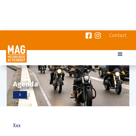
Contact
Agenda
X
Xxx