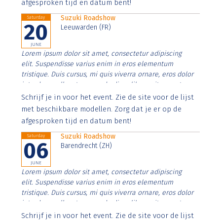
afgesproken tijd en datum bent!
Suzuki Roadshow
Saturday
20
Leeuwarden (FR)
JUNE
Lorem ipsum dolor sit amet, consectetur adipiscing
elit. Suspendisse varius enim in eros elementum
tristique. Duis cursus, mi quis viverra ornare, eros dolor
interdum nulla, ut commodo diam libero vitae erat.
Aenean faucibus nibh et justo cursus id rutrum lorem
Schrijf je in voor het event. Zie de site voor de lijst
imperdiet. Nunc ut sem vitae risus tristique posuere.
met beschikbare modellen. Zorg dat je er op de
afgesproken tijd en datum bent!
Suzuki Roadshow
Saturday
06
Barendrecht (ZH)
JUNE
Lorem ipsum dolor sit amet, consectetur adipiscing
elit. Suspendisse varius enim in eros elementum
tristique. Duis cursus, mi quis viverra ornare, eros dolor
interdum nulla, ut commodo diam libero vitae erat.
Aenean faucibus nibh et justo cursus id rutrum lorem
Schrijf je in voor het event. Zie de site voor de lijst