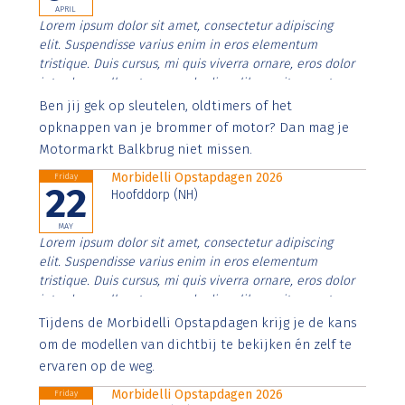
APRIL
Lorem ipsum dolor sit amet, consectetur adipiscing
elit. Suspendisse varius enim in eros elementum
tristique. Duis cursus, mi quis viverra ornare, eros dolor
interdum nulla, ut commodo diam libero vitae erat.
Aenean faucibus nibh et justo cursus id rutrum lorem
Ben jij gek op sleutelen, oldtimers of het
imperdiet. Nunc ut sem vitae risus tristique posuere.
opknappen van je brommer of motor? Dan mag je
Motormarkt Balkbrug niet missen.
Morbidelli Opstapdagen 2026
Friday
22
Hoofddorp (NH)
MAY
Lorem ipsum dolor sit amet, consectetur adipiscing
elit. Suspendisse varius enim in eros elementum
tristique. Duis cursus, mi quis viverra ornare, eros dolor
interdum nulla, ut commodo diam libero vitae erat.
Aenean faucibus nibh et justo cursus id rutrum lorem
Tijdens de Morbidelli Opstapdagen krijg je de kans
imperdiet. Nunc ut sem vitae risus tristique posuere.
om de modellen van dichtbij te bekijken én zelf te
ervaren op de weg.
Morbidelli Opstapdagen 2026
Friday