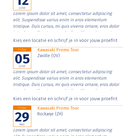
12
JUNE
Lorem ipsum dolor sit amet, consectetur adipiscing
elit. Suspendisse varius enim in eros elementum
tristique. Duis cursus, mi quis viverra ornare, eros dolor
interdum nulla, ut commodo diam libero vitae erat.
Aenean faucibus nibh et justo cursus id rutrum lorem
Kies een locatie en schrijf je in voor jouw proefrit
imperdiet. Nunc ut sem vitae risus tristique posuere.
Kawasaki Promo Tour
Friday
05
Zwolle (OV)
JUNE
Lorem ipsum dolor sit amet, consectetur adipiscing
elit. Suspendisse varius enim in eros elementum
tristique. Duis cursus, mi quis viverra ornare, eros dolor
interdum nulla, ut commodo diam libero vitae erat.
Aenean faucibus nibh et justo cursus id rutrum lorem
Kies een locatie en schrijf je in voor jouw proefrit
imperdiet. Nunc ut sem vitae risus tristique posuere.
Kawasaki Promo Tour
Friday
29
Rockanje (ZH)
MAY
Lorem ipsum dolor sit amet, consectetur adipiscing