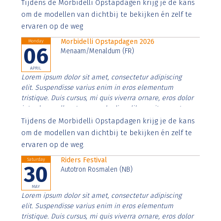
Aenean faucibus nibh et justo cursus id rutrum lorem
Tijdens de Morbidelli Opstapdagen krijg je de kans
imperdiet. Nunc ut sem vitae risus tristique posuere.
om de modellen van dichtbij te bekijken én zelf te
ervaren op de weg
Morbidelli Opstapdagen 2026
Monday
06
Menaam/Menaldum (FR)
APRIL
Lorem ipsum dolor sit amet, consectetur adipiscing
elit. Suspendisse varius enim in eros elementum
tristique. Duis cursus, mi quis viverra ornare, eros dolor
interdum nulla, ut commodo diam libero vitae erat.
Aenean faucibus nibh et justo cursus id rutrum lorem
Tijdens de Morbidelli Opstapdagen krijg je de kans
imperdiet. Nunc ut sem vitae risus tristique posuere.
om de modellen van dichtbij te bekijken én zelf te
ervaren op de weg.
Riders Festival
Saturday
30
Autotron Rosmalen (NB)
MAY
Lorem ipsum dolor sit amet, consectetur adipiscing
elit. Suspendisse varius enim in eros elementum
tristique. Duis cursus, mi quis viverra ornare, eros dolor