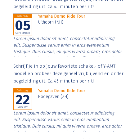
begeleiding uit. Ca 45 minuten per rit!
Yamaha Demo Ride Tour
Saturday
05
Uithoorn (NH)
SEPTEMBER
Lorem ipsum dolor sit amet, consectetur adipiscing
elit. Suspendisse varius enim in eros elementum
tristique. Duis cursus, mi quis viverra ornare, eros dolor
interdum nulla, ut commodo diam libero vitae erat.
Aenean faucibus nibh et justo cursus id rutrum lorem
Schrijf je in op jouw favoriete schakel- of Y-AMT
imperdiet. Nunc ut sem vitae risus tristique posuere.
model en probeer deze geheel vrijblijvend en onder
begeleiding uit. Ca 45 minuten per rit!
Yamaha Demo Ride Tour
Saturday
22
Bodegaven (ZH)
AUGUST
Lorem ipsum dolor sit amet, consectetur adipiscing
elit. Suspendisse varius enim in eros elementum
tristique. Duis cursus, mi quis viverra ornare, eros dolor
interdum nulla, ut commodo diam libero vitae erat.