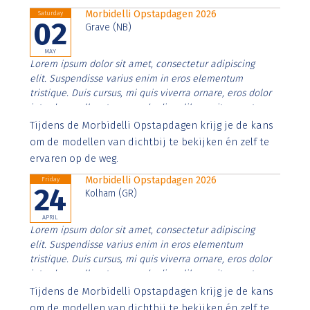
Morbidelli Opstapdagen 2026
Saturday
02
Grave (NB)
MAY
Lorem ipsum dolor sit amet, consectetur adipiscing
elit. Suspendisse varius enim in eros elementum
tristique. Duis cursus, mi quis viverra ornare, eros dolor
interdum nulla, ut commodo diam libero vitae erat.
Aenean faucibus nibh et justo cursus id rutrum lorem
Tijdens de Morbidelli Opstapdagen krijg je de kans
imperdiet. Nunc ut sem vitae risus tristique posuere.
om de modellen van dichtbij te bekijken én zelf te
ervaren op de weg.
Morbidelli Opstapdagen 2026
Friday
24
Kolham (GR)
APRIL
Lorem ipsum dolor sit amet, consectetur adipiscing
elit. Suspendisse varius enim in eros elementum
tristique. Duis cursus, mi quis viverra ornare, eros dolor
interdum nulla, ut commodo diam libero vitae erat.
Aenean faucibus nibh et justo cursus id rutrum lorem
Tijdens de Morbidelli Opstapdagen krijg je de kans
imperdiet. Nunc ut sem vitae risus tristique posuere.
om de modellen van dichtbij te bekijken én zelf te