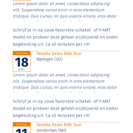
Lorem ipsum dolor sit amet, consectetur adipiscing
elit. Suspendisse varius enim in eros elementum
tristique. Duis cursus, mi quis viverra ornare, eros dolor
interdum nulla, ut commodo diam libero vitae erat.
Aenean faucibus nibh et justo cursus id rutrum lorem
Schrijf je in op jouw favoriete schakel- of Y-AMT
imperdiet. Nunc ut sem vitae risus tristique posuere.
model en probeer deze geheel vrijblijvend en onder
begeleiding uit. Ca 45 minuten per rit!
Yamaha Demo Ride Tour
Saturday
18
Nijmegen (GD)
APRIL
Lorem ipsum dolor sit amet, consectetur adipiscing
elit. Suspendisse varius enim in eros elementum
tristique. Duis cursus, mi quis viverra ornare, eros dolor
interdum nulla, ut commodo diam libero vitae erat.
Aenean faucibus nibh et justo cursus id rutrum lorem
Schrijf je in op jouw favoriete schakel- of Y-AMT
imperdiet. Nunc ut sem vitae risus tristique posuere.
model en probeer deze geheel vrijblijvend en onder
begeleiding uit. Ca 45 minuten per rit!
Yamaha Demo Ride Tour
Saturday
Amsterdam (NH)