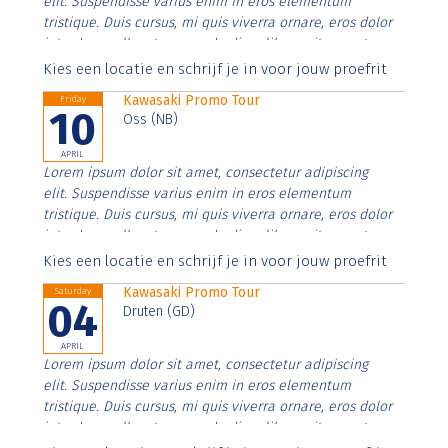
elit. Suspendisse varius enim in eros elementum
tristique. Duis cursus, mi quis viverra ornare, eros dolor
interdum nulla, ut commodo diam libero vitae erat.
Aenean faucibus nibh et justo cursus id rutrum lorem
Kies een locatie en schrijf je in voor jouw proefrit
imperdiet. Nunc ut sem vitae risus tristique posuere.
Kawasaki Promo Tour
Friday
10
Oss (NB)
APRIL
Lorem ipsum dolor sit amet, consectetur adipiscing
elit. Suspendisse varius enim in eros elementum
tristique. Duis cursus, mi quis viverra ornare, eros dolor
interdum nulla, ut commodo diam libero vitae erat.
Aenean faucibus nibh et justo cursus id rutrum lorem
Kies een locatie en schrijf je in voor jouw proefrit
imperdiet. Nunc ut sem vitae risus tristique posuere.
Kawasaki Promo Tour
Saturday
04
Druten (GD)
APRIL
Lorem ipsum dolor sit amet, consectetur adipiscing
elit. Suspendisse varius enim in eros elementum
tristique. Duis cursus, mi quis viverra ornare, eros dolor
interdum nulla, ut commodo diam libero vitae erat.