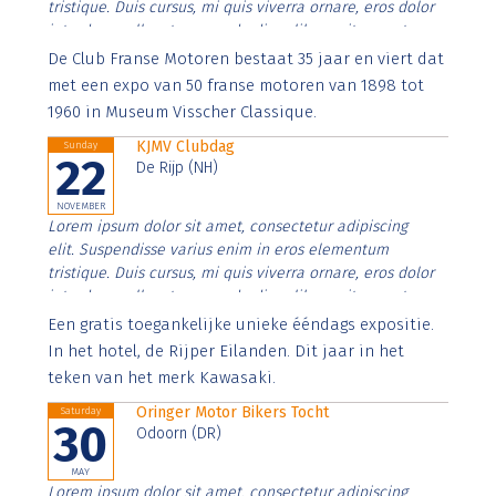
tristique. Duis cursus, mi quis viverra ornare, eros dolor
interdum nulla, ut commodo diam libero vitae erat.
Aenean faucibus nibh et justo cursus id rutrum lorem
De Club Franse Motoren bestaat 35 jaar en viert dat
imperdiet. Nunc ut sem vitae risus tristique posuere.
met een expo van 50 franse motoren van 1898 tot
1960 in Museum Visscher Classique.
KJMV Clubdag
Sunday
22
De Rijp (NH)
NOVEMBER
Lorem ipsum dolor sit amet, consectetur adipiscing
elit. Suspendisse varius enim in eros elementum
tristique. Duis cursus, mi quis viverra ornare, eros dolor
interdum nulla, ut commodo diam libero vitae erat.
Aenean faucibus nibh et justo cursus id rutrum lorem
Een gratis toegankelijke unieke ééndags expositie.
imperdiet. Nunc ut sem vitae risus tristique posuere.
In het hotel, de Rijper Eilanden. Dit jaar in het
teken van het merk Kawasaki.
Oringer Motor Bikers Tocht
Saturday
30
Odoorn (DR)
MAY
Lorem ipsum dolor sit amet, consectetur adipiscing