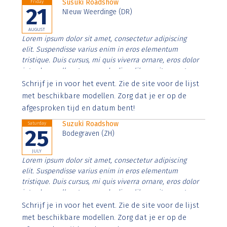
Susuki Roadshow
Friday
21
NIeuw Weerdinge (DR)
AUGUST
Lorem ipsum dolor sit amet, consectetur adipiscing
elit. Suspendisse varius enim in eros elementum
tristique. Duis cursus, mi quis viverra ornare, eros dolor
interdum nulla, ut commodo diam libero vitae erat.
Aenean faucibus nibh et justo cursus id rutrum lorem
Schrijf je in voor het event. Zie de site voor de lijst
imperdiet. Nunc ut sem vitae risus tristique posuere.
met beschikbare modellen. Zorg dat je er op de
afgesproken tijd en datum bent!
Suzuki Roadshow
Saturday
25
Bodegraven (ZH)
JULY
Lorem ipsum dolor sit amet, consectetur adipiscing
elit. Suspendisse varius enim in eros elementum
tristique. Duis cursus, mi quis viverra ornare, eros dolor
interdum nulla, ut commodo diam libero vitae erat.
Aenean faucibus nibh et justo cursus id rutrum lorem
Schrijf je in voor het event. Zie de site voor de lijst
imperdiet. Nunc ut sem vitae risus tristique posuere.
met beschikbare modellen. Zorg dat je er op de