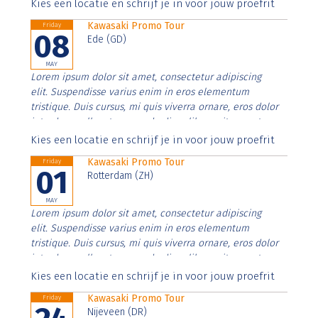
Aenean faucibus nibh et justo cursus id rutrum lorem
Kies een locatie en schrijf je in voor jouw proefrit
imperdiet. Nunc ut sem vitae risus tristique posuere.
Kawasaki Promo Tour
Friday
08
Ede (GD)
MAY
Lorem ipsum dolor sit amet, consectetur adipiscing
elit. Suspendisse varius enim in eros elementum
tristique. Duis cursus, mi quis viverra ornare, eros dolor
interdum nulla, ut commodo diam libero vitae erat.
Aenean faucibus nibh et justo cursus id rutrum lorem
Kies een locatie en schrijf je in voor jouw proefrit
imperdiet. Nunc ut sem vitae risus tristique posuere.
Kawasaki Promo Tour
Friday
01
Rotterdam (ZH)
MAY
Lorem ipsum dolor sit amet, consectetur adipiscing
elit. Suspendisse varius enim in eros elementum
tristique. Duis cursus, mi quis viverra ornare, eros dolor
interdum nulla, ut commodo diam libero vitae erat.
Aenean faucibus nibh et justo cursus id rutrum lorem
Kies een locatie en schrijf je in voor jouw proefrit
imperdiet. Nunc ut sem vitae risus tristique posuere.
Kawasaki Promo Tour
Friday
Nijeveen (DR)