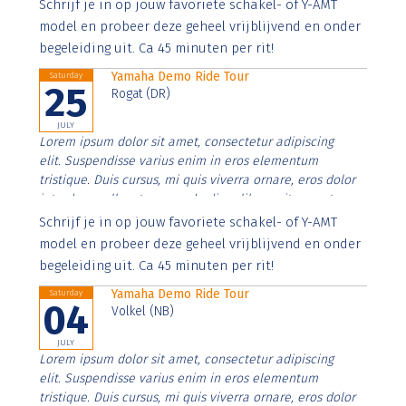
Aenean faucibus nibh et justo cursus id rutrum lorem
Schrijf je in op jouw favoriete schakel- of Y-AMT
imperdiet. Nunc ut sem vitae risus tristique posuere.
model en probeer deze geheel vrijblijvend en onder
begeleiding uit. Ca 45 minuten per rit!
Yamaha Demo Ride Tour
Saturday
25
Rogat (DR)
JULY
Lorem ipsum dolor sit amet, consectetur adipiscing
elit. Suspendisse varius enim in eros elementum
tristique. Duis cursus, mi quis viverra ornare, eros dolor
interdum nulla, ut commodo diam libero vitae erat.
Aenean faucibus nibh et justo cursus id rutrum lorem
Schrijf je in op jouw favoriete schakel- of Y-AMT
imperdiet. Nunc ut sem vitae risus tristique posuere.
model en probeer deze geheel vrijblijvend en onder
begeleiding uit. Ca 45 minuten per rit!
Yamaha Demo Ride Tour
Saturday
04
Volkel (NB)
JULY
Lorem ipsum dolor sit amet, consectetur adipiscing
elit. Suspendisse varius enim in eros elementum
tristique. Duis cursus, mi quis viverra ornare, eros dolor