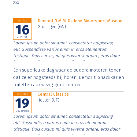
Xxx
Demorit R.M.M. Rijdend Motorsport Museum
Sunday
16
Groningen (GN)
AUGUST
Lorem ipsum dolor sit amet, consectetur adipiscing
elit. Suspendisse varius enim in eros elementum
tristique. Duis cursus, mi quis viverra ornare, eros dolor
interdum nulla, ut commodo diam libero vitae erat.
Aenean faucibus nibh et justo cursus id rutrum lorem
Een superleuke dag waar de oudere motoren tonen
imperdiet. Nunc ut sem vitae risus tristique posuere.
dat ze er nog steeds bij horen. Demorit, Snackkar en
toiletten aanwezig, gratis entree!
Central Classics
Saturday
19
Houten (UT)
DECEMBER
Lorem ipsum dolor sit amet, consectetur adipiscing
elit. Suspendisse varius enim in eros elementum
tristique. Duis cursus, mi quis viverra ornare, eros dolor
interdum nulla, ut commodo diam libero vitae erat.