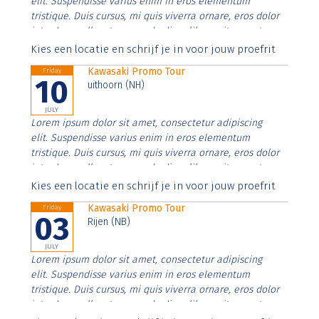
elit. Suspendisse varius enim in eros elementum
tristique. Duis cursus, mi quis viverra ornare, eros dolor
interdum nulla, ut commodo diam libero vitae erat.
Aenean faucibus nibh et justo cursus id rutrum lorem
Kies een locatie en schrijf je in voor jouw proefrit
imperdiet. Nunc ut sem vitae risus tristique posuere.
Kawasaki Promo Tour
Friday
10
uithoorn (NH)
JULY
Lorem ipsum dolor sit amet, consectetur adipiscing
elit. Suspendisse varius enim in eros elementum
tristique. Duis cursus, mi quis viverra ornare, eros dolor
interdum nulla, ut commodo diam libero vitae erat.
Aenean faucibus nibh et justo cursus id rutrum lorem
Kies een locatie en schrijf je in voor jouw proefrit
imperdiet. Nunc ut sem vitae risus tristique posuere.
Kawasaki Promo Tour
Friday
03
Rijen (NB)
JULY
Lorem ipsum dolor sit amet, consectetur adipiscing
elit. Suspendisse varius enim in eros elementum
tristique. Duis cursus, mi quis viverra ornare, eros dolor
interdum nulla, ut commodo diam libero vitae erat.