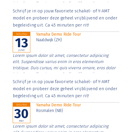
interdum nulla, ut commodo diam libero vitae erat.
Aenean faucibus nibh et justo cursus id rutrum lorem
Schrijf je in op jouw favoriete schakel- of Y-AMT
imperdiet. Nunc ut sem vitae risus tristique posuere.
model en probeer deze geheel vrijblijvend en onder
begeleiding uit. Ca 45 minuten per rit!
Yamaha Demo Ride Tour
Saturday
13
Naaldwijk (ZH)
JUNE
Lorem ipsum dolor sit amet, consectetur adipiscing
elit. Suspendisse varius enim in eros elementum
tristique. Duis cursus, mi quis viverra ornare, eros dolor
interdum nulla, ut commodo diam libero vitae erat.
Aenean faucibus nibh et justo cursus id rutrum lorem
Schrijf je in op jouw favoriete schakel- of Y-AMT
imperdiet. Nunc ut sem vitae risus tristique posuere.
model en probeer deze geheel vrijblijvend en onder
begeleiding uit. Ca 45 minuten per rit!
Yamaha Demo Ride Tour
Saturday
30
Rosmalen (NB)
MAY
Lorem ipsum dolor sit amet, consectetur adipiscing