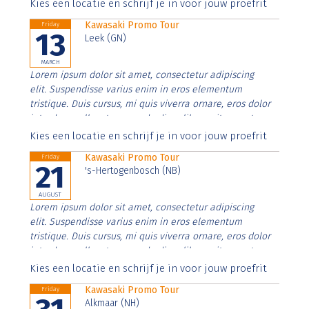
Aenean faucibus nibh et justo cursus id rutrum lorem
Kies een locatie en schrijf je in voor jouw proefrit
imperdiet. Nunc ut sem vitae risus tristique posuere.
Kawasaki Promo Tour
Friday
13
Leek (GN)
MARCH
Lorem ipsum dolor sit amet, consectetur adipiscing
elit. Suspendisse varius enim in eros elementum
tristique. Duis cursus, mi quis viverra ornare, eros dolor
interdum nulla, ut commodo diam libero vitae erat.
Aenean faucibus nibh et justo cursus id rutrum lorem
Kies een locatie en schrijf je in voor jouw proefrit
imperdiet. Nunc ut sem vitae risus tristique posuere.
Kawasaki Promo Tour
Friday
21
's-Hertogenbosch (NB)
AUGUST
Lorem ipsum dolor sit amet, consectetur adipiscing
elit. Suspendisse varius enim in eros elementum
tristique. Duis cursus, mi quis viverra ornare, eros dolor
interdum nulla, ut commodo diam libero vitae erat.
Aenean faucibus nibh et justo cursus id rutrum lorem
Kies een locatie en schrijf je in voor jouw proefrit
imperdiet. Nunc ut sem vitae risus tristique posuere.
Kawasaki Promo Tour
Friday
Alkmaar (NH)