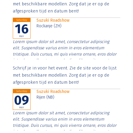
imperdiet. Nunc ut sem vitae risus tristique posuere.
met beschikbare modellen. Zorg dat je er op de
afgesproken tijd en datum bent!
Suzuki Roadshow
Saturday
16
Rockanje (ZH)
MAY
Lorem ipsum dolor sit amet, consectetur adipiscing
elit. Suspendisse varius enim in eros elementum
tristique. Duis cursus, mi quis viverra ornare, eros dolor
interdum nulla, ut commodo diam libero vitae erat.
Aenean faucibus nibh et justo cursus id rutrum lorem
Schrijf je in voor het event. Zie de site voor de lijst
imperdiet. Nunc ut sem vitae risus tristique posuere.
met beschikbare modellen. Zorg dat je er op de
afgesproken tijd en datum bent!
Suzuki Roadshow
Saturday
09
Rijen (NB)
MAY
Lorem ipsum dolor sit amet, consectetur adipiscing
elit. Suspendisse varius enim in eros elementum
tristique. Duis cursus, mi quis viverra ornare, eros dolor
interdum nulla, ut commodo diam libero vitae erat.