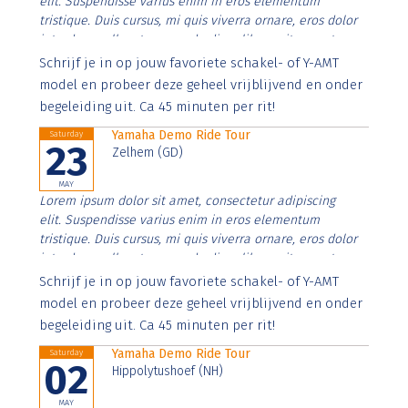
elit. Suspendisse varius enim in eros elementum
tristique. Duis cursus, mi quis viverra ornare, eros dolor
interdum nulla, ut commodo diam libero vitae erat.
Aenean faucibus nibh et justo cursus id rutrum lorem
Schrijf je in op jouw favoriete schakel- of Y-AMT
imperdiet. Nunc ut sem vitae risus tristique posuere.
model en probeer deze geheel vrijblijvend en onder
begeleiding uit. Ca 45 minuten per rit!
Yamaha Demo Ride Tour
Saturday
23
Zelhem (GD)
MAY
Lorem ipsum dolor sit amet, consectetur adipiscing
elit. Suspendisse varius enim in eros elementum
tristique. Duis cursus, mi quis viverra ornare, eros dolor
interdum nulla, ut commodo diam libero vitae erat.
Aenean faucibus nibh et justo cursus id rutrum lorem
Schrijf je in op jouw favoriete schakel- of Y-AMT
imperdiet. Nunc ut sem vitae risus tristique posuere.
model en probeer deze geheel vrijblijvend en onder
begeleiding uit. Ca 45 minuten per rit!
Yamaha Demo Ride Tour
Saturday
02
Hippolytushoef (NH)
MAY