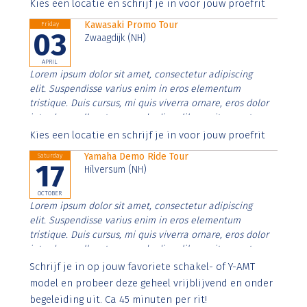
Aenean faucibus nibh et justo cursus id rutrum lorem
Kies een locatie en schrijf je in voor jouw proefrit
imperdiet. Nunc ut sem vitae risus tristique posuere.
Kawasaki Promo Tour
Friday
03
Zwaagdijk (NH)
APRIL
Lorem ipsum dolor sit amet, consectetur adipiscing
elit. Suspendisse varius enim in eros elementum
tristique. Duis cursus, mi quis viverra ornare, eros dolor
interdum nulla, ut commodo diam libero vitae erat.
Aenean faucibus nibh et justo cursus id rutrum lorem
Kies een locatie en schrijf je in voor jouw proefrit
imperdiet. Nunc ut sem vitae risus tristique posuere.
Yamaha Demo Ride Tour
Saturday
17
Hilversum (NH)
OCTOBER
Lorem ipsum dolor sit amet, consectetur adipiscing
elit. Suspendisse varius enim in eros elementum
tristique. Duis cursus, mi quis viverra ornare, eros dolor
interdum nulla, ut commodo diam libero vitae erat.
Aenean faucibus nibh et justo cursus id rutrum lorem
Schrijf je in op jouw favoriete schakel- of Y-AMT
imperdiet. Nunc ut sem vitae risus tristique posuere.
model en probeer deze geheel vrijblijvend en onder
begeleiding uit. Ca 45 minuten per rit!