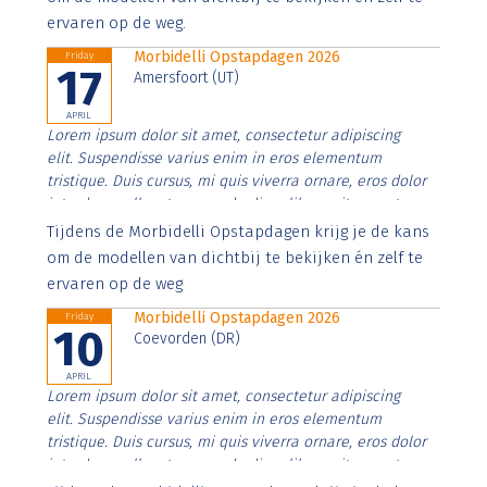
ervaren op de weg.
Morbidelli Opstapdagen 2026
Friday
17
Amersfoort (UT)
APRIL
Lorem ipsum dolor sit amet, consectetur adipiscing
elit. Suspendisse varius enim in eros elementum
tristique. Duis cursus, mi quis viverra ornare, eros dolor
interdum nulla, ut commodo diam libero vitae erat.
Aenean faucibus nibh et justo cursus id rutrum lorem
Tijdens de Morbidelli Opstapdagen krijg je de kans
imperdiet. Nunc ut sem vitae risus tristique posuere.
om de modellen van dichtbij te bekijken én zelf te
ervaren op de weg
Morbidelli Opstapdagen 2026
Friday
10
Coevorden (DR)
APRIL
Lorem ipsum dolor sit amet, consectetur adipiscing
elit. Suspendisse varius enim in eros elementum
tristique. Duis cursus, mi quis viverra ornare, eros dolor
interdum nulla, ut commodo diam libero vitae erat.