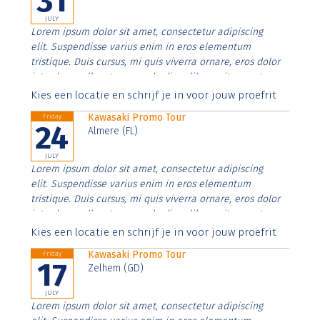
31
JULY
Lorem ipsum dolor sit amet, consectetur adipiscing
elit. Suspendisse varius enim in eros elementum
tristique. Duis cursus, mi quis viverra ornare, eros dolor
interdum nulla, ut commodo diam libero vitae erat.
Aenean faucibus nibh et justo cursus id rutrum lorem
Kies een locatie en schrijf je in voor jouw proefrit
imperdiet. Nunc ut sem vitae risus tristique posuere.
Kawasaki Promo Tour
Friday
24
Almere (FL)
JULY
Lorem ipsum dolor sit amet, consectetur adipiscing
elit. Suspendisse varius enim in eros elementum
tristique. Duis cursus, mi quis viverra ornare, eros dolor
interdum nulla, ut commodo diam libero vitae erat.
Aenean faucibus nibh et justo cursus id rutrum lorem
Kies een locatie en schrijf je in voor jouw proefrit
imperdiet. Nunc ut sem vitae risus tristique posuere.
Kawasaki Promo Tour
Friday
17
Zelhem (GD)
JULY
Lorem ipsum dolor sit amet, consectetur adipiscing