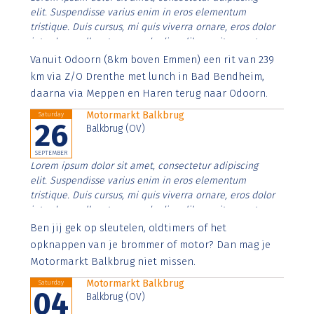
elit. Suspendisse varius enim in eros elementum
tristique. Duis cursus, mi quis viverra ornare, eros dolor
interdum nulla, ut commodo diam libero vitae erat.
Aenean faucibus nibh et justo cursus id rutrum lorem
Vanuit Odoorn (8km boven Emmen) een rit van 239
imperdiet. Nunc ut sem vitae risus tristique posuere.
km via Z/O Drenthe met lunch in Bad Bendheim,
daarna via Meppen en Haren terug naar Odoorn.
Motormarkt Balkbrug
Saturday
26
Balkbrug (OV)
SEPTEMBER
Lorem ipsum dolor sit amet, consectetur adipiscing
elit. Suspendisse varius enim in eros elementum
tristique. Duis cursus, mi quis viverra ornare, eros dolor
interdum nulla, ut commodo diam libero vitae erat.
Aenean faucibus nibh et justo cursus id rutrum lorem
Ben jij gek op sleutelen, oldtimers of het
imperdiet. Nunc ut sem vitae risus tristique posuere.
opknappen van je brommer of motor? Dan mag je
Motormarkt Balkbrug niet missen.
Motormarkt Balkbrug
Saturday
04
Balkbrug (OV)