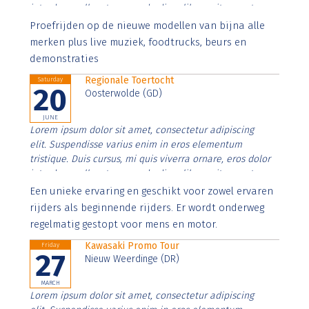
interdum nulla, ut commodo diam libero vitae erat.
Aenean faucibus nibh et justo cursus id rutrum lorem
Proefrijden op de nieuwe modellen van bijna alle
imperdiet. Nunc ut sem vitae risus tristique posuere.
merken plus live muziek, foodtrucks, beurs en
demonstraties
Regionale Toertocht
Saturday
20
Oosterwolde (GD)
JUNE
Lorem ipsum dolor sit amet, consectetur adipiscing
elit. Suspendisse varius enim in eros elementum
tristique. Duis cursus, mi quis viverra ornare, eros dolor
interdum nulla, ut commodo diam libero vitae erat.
Aenean faucibus nibh et justo cursus id rutrum lorem
Een unieke ervaring en geschikt voor zowel ervaren
imperdiet. Nunc ut sem vitae risus tristique posuere.
rijders als beginnende rijders. Er wordt onderweg
regelmatig gestopt voor mens en motor.
Kawasaki Promo Tour
Friday
27
Nieuw Weerdinge (DR)
MARCH
Lorem ipsum dolor sit amet, consectetur adipiscing