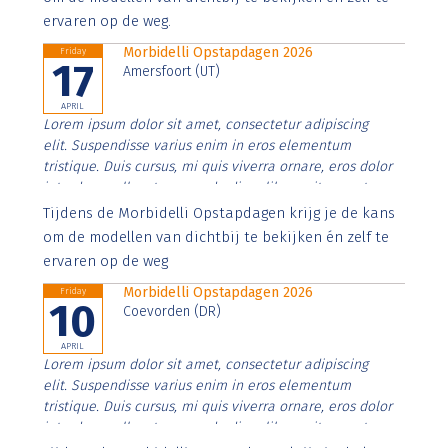
ervaren op de weg.
Morbidelli Opstapdagen 2026
Friday
17
Amersfoort (UT)
APRIL
Lorem ipsum dolor sit amet, consectetur adipiscing
elit. Suspendisse varius enim in eros elementum
tristique. Duis cursus, mi quis viverra ornare, eros dolor
interdum nulla, ut commodo diam libero vitae erat.
Aenean faucibus nibh et justo cursus id rutrum lorem
Tijdens de Morbidelli Opstapdagen krijg je de kans
imperdiet. Nunc ut sem vitae risus tristique posuere.
om de modellen van dichtbij te bekijken én zelf te
ervaren op de weg
Morbidelli Opstapdagen 2026
Friday
10
Coevorden (DR)
APRIL
Lorem ipsum dolor sit amet, consectetur adipiscing
elit. Suspendisse varius enim in eros elementum
tristique. Duis cursus, mi quis viverra ornare, eros dolor
interdum nulla, ut commodo diam libero vitae erat.