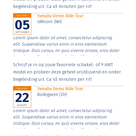
begeleiding uit. Ca 45 minuten per rit!
Yamaha Demo Ride Tour
Saturday
05
Uithoorn (NH)
SEPTEMBER
Lorem ipsum dolor sit amet, consectetur adipiscing
elit. Suspendisse varius enim in eros elementum
tristique. Duis cursus, mi quis viverra ornare, eros dolor
interdum nulla, ut commodo diam libero vitae erat.
Aenean faucibus nibh et justo cursus id rutrum lorem
Schrijf je in op jouw favoriete schakel- of Y-AMT
imperdiet. Nunc ut sem vitae risus tristique posuere.
model en probeer deze geheel vrijblijvend en onder
begeleiding uit. Ca 45 minuten per rit!
Yamaha Demo Ride Tour
Saturday
22
Bodegaven (ZH)
AUGUST
Lorem ipsum dolor sit amet, consectetur adipiscing
elit. Suspendisse varius enim in eros elementum
tristique. Duis cursus, mi quis viverra ornare, eros dolor
interdum nulla, ut commodo diam libero vitae erat.