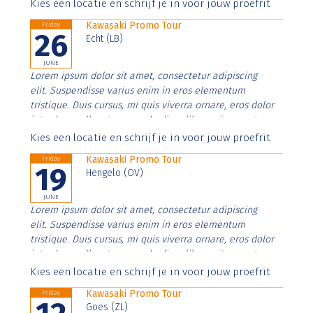
Aenean faucibus nibh et justo cursus id rutrum lorem
Kies een locatie en schrijf je in voor jouw proefrit
imperdiet. Nunc ut sem vitae risus tristique posuere.
Kawasaki Promo Tour
Friday
26
Echt (LB)
JUNE
Lorem ipsum dolor sit amet, consectetur adipiscing
elit. Suspendisse varius enim in eros elementum
tristique. Duis cursus, mi quis viverra ornare, eros dolor
interdum nulla, ut commodo diam libero vitae erat.
Aenean faucibus nibh et justo cursus id rutrum lorem
Kies een locatie en schrijf je in voor jouw proefrit
imperdiet. Nunc ut sem vitae risus tristique posuere.
Kawasaki Promo Tour
Friday
19
Hengelo (OV)
JUNE
Lorem ipsum dolor sit amet, consectetur adipiscing
elit. Suspendisse varius enim in eros elementum
tristique. Duis cursus, mi quis viverra ornare, eros dolor
interdum nulla, ut commodo diam libero vitae erat.
Aenean faucibus nibh et justo cursus id rutrum lorem
Kies een locatie en schrijf je in voor jouw proefrit
imperdiet. Nunc ut sem vitae risus tristique posuere.
Kawasaki Promo Tour
Friday
Goes (ZL)