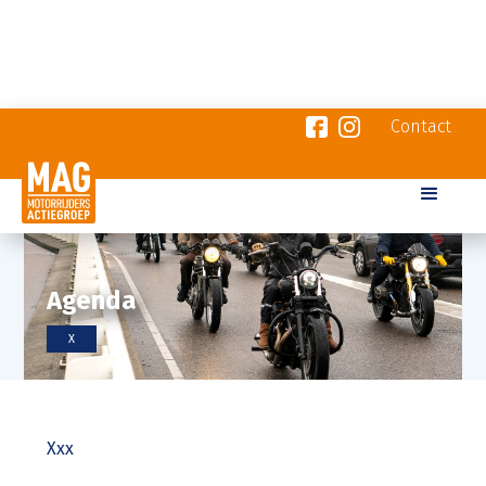
Contact
Agenda
X
Xxx