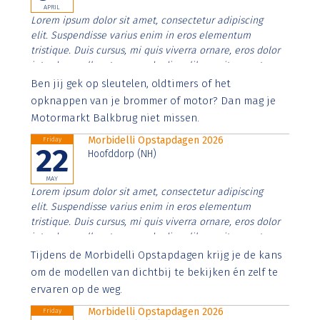
APRIL
Lorem ipsum dolor sit amet, consectetur adipiscing
elit. Suspendisse varius enim in eros elementum
tristique. Duis cursus, mi quis viverra ornare, eros dolor
interdum nulla, ut commodo diam libero vitae erat.
Aenean faucibus nibh et justo cursus id rutrum lorem
Ben jij gek op sleutelen, oldtimers of het
imperdiet. Nunc ut sem vitae risus tristique posuere.
opknappen van je brommer of motor? Dan mag je
Motormarkt Balkbrug niet missen.
Morbidelli Opstapdagen 2026
Friday
22
Hoofddorp (NH)
MAY
Lorem ipsum dolor sit amet, consectetur adipiscing
elit. Suspendisse varius enim in eros elementum
tristique. Duis cursus, mi quis viverra ornare, eros dolor
interdum nulla, ut commodo diam libero vitae erat.
Aenean faucibus nibh et justo cursus id rutrum lorem
Tijdens de Morbidelli Opstapdagen krijg je de kans
imperdiet. Nunc ut sem vitae risus tristique posuere.
om de modellen van dichtbij te bekijken én zelf te
ervaren op de weg.
Morbidelli Opstapdagen 2026
Friday