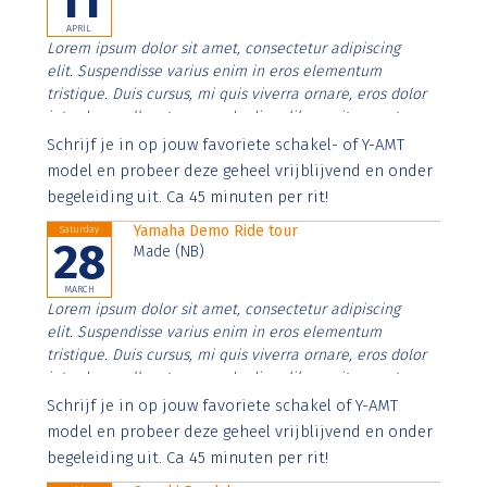
11
APRIL
Lorem ipsum dolor sit amet, consectetur adipiscing
elit. Suspendisse varius enim in eros elementum
tristique. Duis cursus, mi quis viverra ornare, eros dolor
interdum nulla, ut commodo diam libero vitae erat.
Aenean faucibus nibh et justo cursus id rutrum lorem
Schrijf je in op jouw favoriete schakel- of Y-AMT
imperdiet. Nunc ut sem vitae risus tristique posuere.
model en probeer deze geheel vrijblijvend en onder
begeleiding uit. Ca 45 minuten per rit!
Yamaha Demo Ride tour
Saturday
28
Made (NB)
MARCH
Lorem ipsum dolor sit amet, consectetur adipiscing
elit. Suspendisse varius enim in eros elementum
tristique. Duis cursus, mi quis viverra ornare, eros dolor
interdum nulla, ut commodo diam libero vitae erat.
Aenean faucibus nibh et justo cursus id rutrum lorem
Schrijf je in op jouw favoriete schakel of Y-AMT
imperdiet. Nunc ut sem vitae risus tristique posuere.
model en probeer deze geheel vrijblijvend en onder
begeleiding uit. Ca 45 minuten per rit!