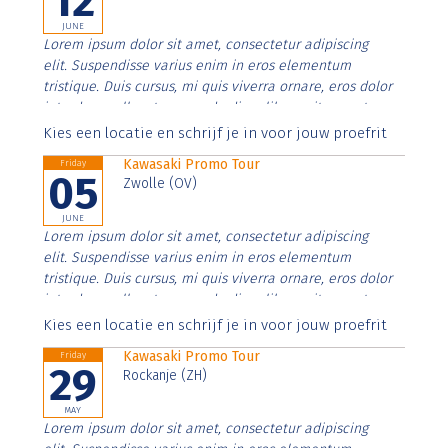
12
JUNE
Lorem ipsum dolor sit amet, consectetur adipiscing
elit. Suspendisse varius enim in eros elementum
tristique. Duis cursus, mi quis viverra ornare, eros dolor
interdum nulla, ut commodo diam libero vitae erat.
Aenean faucibus nibh et justo cursus id rutrum lorem
Kies een locatie en schrijf je in voor jouw proefrit
imperdiet. Nunc ut sem vitae risus tristique posuere.
Kawasaki Promo Tour
Friday
05
Zwolle (OV)
JUNE
Lorem ipsum dolor sit amet, consectetur adipiscing
elit. Suspendisse varius enim in eros elementum
tristique. Duis cursus, mi quis viverra ornare, eros dolor
interdum nulla, ut commodo diam libero vitae erat.
Aenean faucibus nibh et justo cursus id rutrum lorem
Kies een locatie en schrijf je in voor jouw proefrit
imperdiet. Nunc ut sem vitae risus tristique posuere.
Kawasaki Promo Tour
Friday
29
Rockanje (ZH)
MAY
Lorem ipsum dolor sit amet, consectetur adipiscing