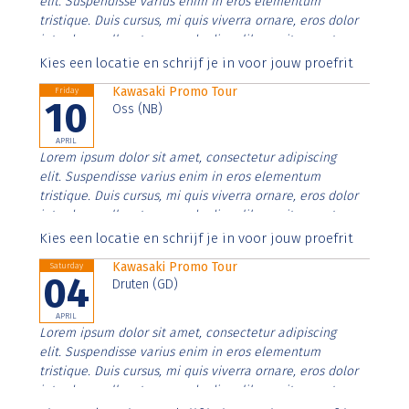
elit. Suspendisse varius enim in eros elementum
tristique. Duis cursus, mi quis viverra ornare, eros dolor
interdum nulla, ut commodo diam libero vitae erat.
Aenean faucibus nibh et justo cursus id rutrum lorem
Kies een locatie en schrijf je in voor jouw proefrit
imperdiet. Nunc ut sem vitae risus tristique posuere.
Kawasaki Promo Tour
Friday
10
Oss (NB)
APRIL
Lorem ipsum dolor sit amet, consectetur adipiscing
elit. Suspendisse varius enim in eros elementum
tristique. Duis cursus, mi quis viverra ornare, eros dolor
interdum nulla, ut commodo diam libero vitae erat.
Aenean faucibus nibh et justo cursus id rutrum lorem
Kies een locatie en schrijf je in voor jouw proefrit
imperdiet. Nunc ut sem vitae risus tristique posuere.
Kawasaki Promo Tour
Saturday
04
Druten (GD)
APRIL
Lorem ipsum dolor sit amet, consectetur adipiscing
elit. Suspendisse varius enim in eros elementum
tristique. Duis cursus, mi quis viverra ornare, eros dolor
interdum nulla, ut commodo diam libero vitae erat.