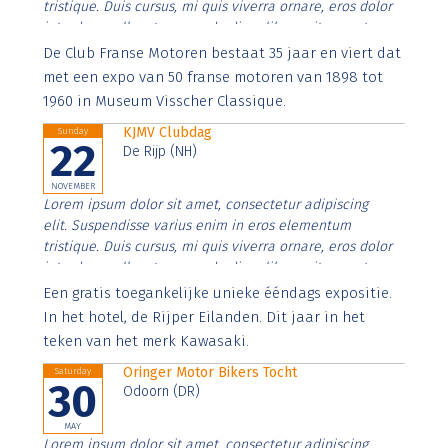
tristique. Duis cursus, mi quis viverra ornare, eros dolor
interdum nulla, ut commodo diam libero vitae erat.
Aenean faucibus nibh et justo cursus id rutrum lorem
De Club Franse Motoren bestaat 35 jaar en viert dat
imperdiet. Nunc ut sem vitae risus tristique posuere.
met een expo van 50 franse motoren van 1898 tot
1960 in Museum Visscher Classique.
KJMV Clubdag
Sunday
22
De Rijp (NH)
NOVEMBER
Lorem ipsum dolor sit amet, consectetur adipiscing
elit. Suspendisse varius enim in eros elementum
tristique. Duis cursus, mi quis viverra ornare, eros dolor
interdum nulla, ut commodo diam libero vitae erat.
Aenean faucibus nibh et justo cursus id rutrum lorem
Een gratis toegankelijke unieke ééndags expositie.
imperdiet. Nunc ut sem vitae risus tristique posuere.
In het hotel, de Rijper Eilanden. Dit jaar in het
teken van het merk Kawasaki.
Oringer Motor Bikers Tocht
Saturday
30
Odoorn (DR)
MAY
Lorem ipsum dolor sit amet, consectetur adipiscing