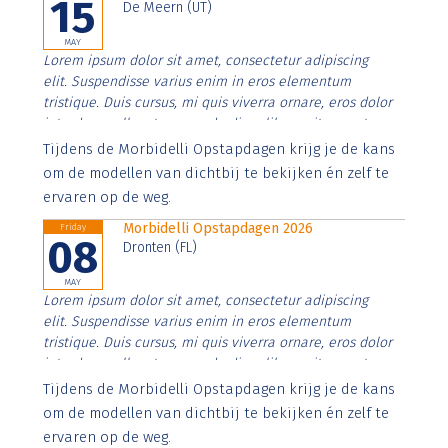
15
De Meern (UT)
MAY
Lorem ipsum dolor sit amet, consectetur adipiscing
elit. Suspendisse varius enim in eros elementum
tristique. Duis cursus, mi quis viverra ornare, eros dolor
interdum nulla, ut commodo diam libero vitae erat.
Aenean faucibus nibh et justo cursus id rutrum lorem
Tijdens de Morbidelli Opstapdagen krijg je de kans
imperdiet. Nunc ut sem vitae risus tristique posuere.
om de modellen van dichtbij te bekijken én zelf te
ervaren op de weg.
Morbidelli Opstapdagen 2026
Friday
08
Dronten (FL)
MAY
Lorem ipsum dolor sit amet, consectetur adipiscing
elit. Suspendisse varius enim in eros elementum
tristique. Duis cursus, mi quis viverra ornare, eros dolor
interdum nulla, ut commodo diam libero vitae erat.
Aenean faucibus nibh et justo cursus id rutrum lorem
Tijdens de Morbidelli Opstapdagen krijg je de kans
imperdiet. Nunc ut sem vitae risus tristique posuere.
om de modellen van dichtbij te bekijken én zelf te
ervaren op de weg.