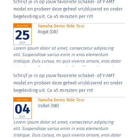
Aenean faucibus nibh et justo cursus id rutrum lorem
Schrijf je in op jouw favoriete schakel- of Y-AMT
imperdiet. Nunc ut sem vitae risus tristique posuere.
model en probeer deze geheel vrijblijvend en onder
begeleiding uit. Ca 45 minuten per rit!
Yamaha Demo Ride Tour
Saturday
25
Rogat (DR)
JULY
Lorem ipsum dolor sit amet, consectetur adipiscing
elit. Suspendisse varius enim in eros elementum
tristique. Duis cursus, mi quis viverra ornare, eros dolor
interdum nulla, ut commodo diam libero vitae erat.
Aenean faucibus nibh et justo cursus id rutrum lorem
Schrijf je in op jouw favoriete schakel- of Y-AMT
imperdiet. Nunc ut sem vitae risus tristique posuere.
model en probeer deze geheel vrijblijvend en onder
begeleiding uit. Ca 45 minuten per rit!
Yamaha Demo Ride Tour
Saturday
04
Volkel (NB)
JULY
Lorem ipsum dolor sit amet, consectetur adipiscing
elit. Suspendisse varius enim in eros elementum
tristique. Duis cursus, mi quis viverra ornare, eros dolor