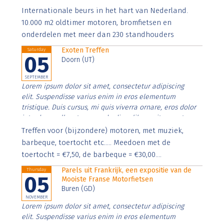
Aenean faucibus nibh et justo cursus id rutrum lorem
Internationale beurs in het hart van Nederland.
imperdiet. Nunc ut sem vitae risus tristique posuere.
10.000 m2 oldtimer motoren, bromfietsen en
onderdelen met meer dan 230 standhouders
Exoten Treffen
Saturday
05
Doorn (UT)
SEPTEMBER
Lorem ipsum dolor sit amet, consectetur adipiscing
elit. Suspendisse varius enim in eros elementum
tristique. Duis cursus, mi quis viverra ornare, eros dolor
interdum nulla, ut commodo diam libero vitae erat.
Aenean faucibus nibh et justo cursus id rutrum lorem
Treffen voor (bijzondere) motoren, met muziek,
imperdiet. Nunc ut sem vitae risus tristique posuere.
barbeque, toertocht etc..... Meedoen met de
toertocht = €7,50, de barbeque = €30,00....
Parels uit Frankrijk, een expositie van de
Thursday
05
Mooiste Franse Motorfietsen
Buren (GD)
NOVEMBER
Lorem ipsum dolor sit amet, consectetur adipiscing
elit. Suspendisse varius enim in eros elementum