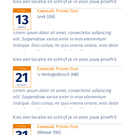
Aenean faucibus nibh et justo cursus id rutrum lorem
Kies een locatie en schrijf je in voor jouw proefrit
imperdiet. Nunc ut sem vitae risus tristique posuere.
Kawasaki Promo Tour
Friday
13
Leek (GN)
MARCH
Lorem ipsum dolor sit amet, consectetur adipiscing
elit. Suspendisse varius enim in eros elementum
tristique. Duis cursus, mi quis viverra ornare, eros dolor
interdum nulla, ut commodo diam libero vitae erat.
Aenean faucibus nibh et justo cursus id rutrum lorem
Kies een locatie en schrijf je in voor jouw proefrit
imperdiet. Nunc ut sem vitae risus tristique posuere.
Kawasaki Promo Tour
Friday
21
's-Hertogenbosch (NB)
AUGUST
Lorem ipsum dolor sit amet, consectetur adipiscing
elit. Suspendisse varius enim in eros elementum
tristique. Duis cursus, mi quis viverra ornare, eros dolor
interdum nulla, ut commodo diam libero vitae erat.
Aenean faucibus nibh et justo cursus id rutrum lorem
Kies een locatie en schrijf je in voor jouw proefrit
imperdiet. Nunc ut sem vitae risus tristique posuere.
Kawasaki Promo Tour
Friday
Alkmaar (NH)