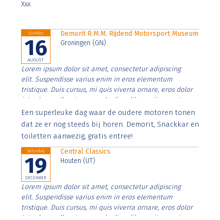
Xxx
Demorit R.M.M. Rijdend Motorsport Museum
Sunday
16
Groningen (GN)
AUGUST
Lorem ipsum dolor sit amet, consectetur adipiscing
elit. Suspendisse varius enim in eros elementum
tristique. Duis cursus, mi quis viverra ornare, eros dolor
interdum nulla, ut commodo diam libero vitae erat.
Aenean faucibus nibh et justo cursus id rutrum lorem
Een superleuke dag waar de oudere motoren tonen
imperdiet. Nunc ut sem vitae risus tristique posuere.
dat ze er nog steeds bij horen. Demorit, Snackkar en
toiletten aanwezig, gratis entree!
Central Classics
Saturday
19
Houten (UT)
DECEMBER
Lorem ipsum dolor sit amet, consectetur adipiscing
elit. Suspendisse varius enim in eros elementum
tristique. Duis cursus, mi quis viverra ornare, eros dolor
interdum nulla, ut commodo diam libero vitae erat.