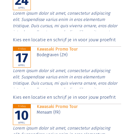
24
APRIL
Lorem ipsum dolor sit amet, consectetur adipiscing
elit. Suspendisse varius enim in eros elementum
tristique. Duis cursus, mi quis viverra ornare, eros dolor
interdum nulla, ut commodo diam libero vitae erat.
Aenean faucibus nibh et justo cursus id rutrum lorem
Kies een locatie en schrijf je in voor jouw proefrit
imperdiet. Nunc ut sem vitae risus tristique posuere.
Kawasaki Promo Tour
Friday
17
Bodegraven (ZH)
APRIL
Lorem ipsum dolor sit amet, consectetur adipiscing
elit. Suspendisse varius enim in eros elementum
tristique. Duis cursus, mi quis viverra ornare, eros dolor
interdum nulla, ut commodo diam libero vitae erat.
Aenean faucibus nibh et justo cursus id rutrum lorem
Kies een locatie en schrijf je in voor jouw proefrit
imperdiet. Nunc ut sem vitae risus tristique posuere.
Kawasaki Promo Tour
Friday
10
Menaam (FR)
APRIL
Lorem ipsum dolor sit amet, consectetur adipiscing