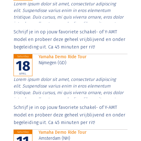
Lorem ipsum dolor sit amet, consectetur adipiscing
elit. Suspendisse varius enim in eros elementum
tristique. Duis cursus, mi quis viverra ornare, eros dolor
interdum nulla, ut commodo diam libero vitae erat.
Aenean faucibus nibh et justo cursus id rutrum lorem
Schrijf je in op jouw favoriete schakel- of Y-AMT
imperdiet. Nunc ut sem vitae risus tristique posuere.
model en probeer deze geheel vrijblijvend en onder
begeleiding uit. Ca 45 minuten per rit!
Yamaha Demo Ride Tour
Saturday
18
Nijmegen (GD)
APRIL
Lorem ipsum dolor sit amet, consectetur adipiscing
elit. Suspendisse varius enim in eros elementum
tristique. Duis cursus, mi quis viverra ornare, eros dolor
interdum nulla, ut commodo diam libero vitae erat.
Aenean faucibus nibh et justo cursus id rutrum lorem
Schrijf je in op jouw favoriete schakel- of Y-AMT
imperdiet. Nunc ut sem vitae risus tristique posuere.
model en probeer deze geheel vrijblijvend en onder
begeleiding uit. Ca 45 minuten per rit!
Yamaha Demo Ride Tour
Saturday
Amsterdam (NH)