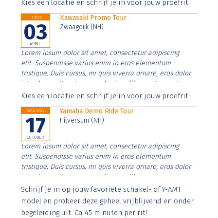
Aenean faucibus nibh et justo cursus id rutrum lorem
Kies een locatie en schrijf je in voor jouw proefrit
imperdiet. Nunc ut sem vitae risus tristique posuere.
Kawasaki Promo Tour
Friday
03
Zwaagdijk (NH)
APRIL
Lorem ipsum dolor sit amet, consectetur adipiscing
elit. Suspendisse varius enim in eros elementum
tristique. Duis cursus, mi quis viverra ornare, eros dolor
interdum nulla, ut commodo diam libero vitae erat.
Aenean faucibus nibh et justo cursus id rutrum lorem
Kies een locatie en schrijf je in voor jouw proefrit
imperdiet. Nunc ut sem vitae risus tristique posuere.
Yamaha Demo Ride Tour
Saturday
17
Hilversum (NH)
OCTOBER
Lorem ipsum dolor sit amet, consectetur adipiscing
elit. Suspendisse varius enim in eros elementum
tristique. Duis cursus, mi quis viverra ornare, eros dolor
interdum nulla, ut commodo diam libero vitae erat.
Aenean faucibus nibh et justo cursus id rutrum lorem
Schrijf je in op jouw favoriete schakel- of Y-AMT
imperdiet. Nunc ut sem vitae risus tristique posuere.
model en probeer deze geheel vrijblijvend en onder
begeleiding uit. Ca 45 minuten per rit!