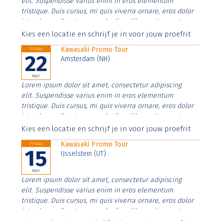
elit. Suspendisse varius enim in eros elementum
tristique. Duis cursus, mi quis viverra ornare, eros dolor
interdum nulla, ut commodo diam libero vitae erat.
Aenean faucibus nibh et justo cursus id rutrum lorem
Kies een locatie en schrijf je in voor jouw proefrit
imperdiet. Nunc ut sem vitae risus tristique posuere.
Kawasaki Promo Tour
Friday
22
Amsterdam (NH)
MAY
Lorem ipsum dolor sit amet, consectetur adipiscing
elit. Suspendisse varius enim in eros elementum
tristique. Duis cursus, mi quis viverra ornare, eros dolor
interdum nulla, ut commodo diam libero vitae erat.
Aenean faucibus nibh et justo cursus id rutrum lorem
Kies een locatie en schrijf je in voor jouw proefrit
imperdiet. Nunc ut sem vitae risus tristique posuere.
Kawasaki Promo Tour
Friday
15
IJsselstein (UT)
MAY
Lorem ipsum dolor sit amet, consectetur adipiscing
elit. Suspendisse varius enim in eros elementum
tristique. Duis cursus, mi quis viverra ornare, eros dolor
interdum nulla, ut commodo diam libero vitae erat.