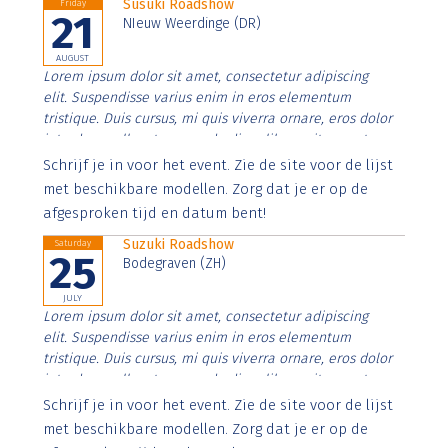
Susuki Roadshow
Friday
21
NIeuw Weerdinge (DR)
AUGUST
Lorem ipsum dolor sit amet, consectetur adipiscing
elit. Suspendisse varius enim in eros elementum
tristique. Duis cursus, mi quis viverra ornare, eros dolor
interdum nulla, ut commodo diam libero vitae erat.
Aenean faucibus nibh et justo cursus id rutrum lorem
Schrijf je in voor het event. Zie de site voor de lijst
imperdiet. Nunc ut sem vitae risus tristique posuere.
met beschikbare modellen. Zorg dat je er op de
afgesproken tijd en datum bent!
Suzuki Roadshow
Saturday
25
Bodegraven (ZH)
JULY
Lorem ipsum dolor sit amet, consectetur adipiscing
elit. Suspendisse varius enim in eros elementum
tristique. Duis cursus, mi quis viverra ornare, eros dolor
interdum nulla, ut commodo diam libero vitae erat.
Aenean faucibus nibh et justo cursus id rutrum lorem
Schrijf je in voor het event. Zie de site voor de lijst
imperdiet. Nunc ut sem vitae risus tristique posuere.
met beschikbare modellen. Zorg dat je er op de