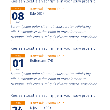
Aenean faucibus nibh et justo cursus id rutrum lorem
Kies een locatie en schrijf je in voor jouw proefrit
imperdiet. Nunc ut sem vitae risus tristique posuere.
Kawasaki Promo Tour
Friday
08
Ede (GD)
MAY
Lorem ipsum dolor sit amet, consectetur adipiscing
elit. Suspendisse varius enim in eros elementum
tristique. Duis cursus, mi quis viverra ornare, eros dolor
interdum nulla, ut commodo diam libero vitae erat.
Aenean faucibus nibh et justo cursus id rutrum lorem
Kies een locatie en schrijf je in voor jouw proefrit
imperdiet. Nunc ut sem vitae risus tristique posuere.
Kawasaki Promo Tour
Friday
01
Rotterdam (ZH)
MAY
Lorem ipsum dolor sit amet, consectetur adipiscing
elit. Suspendisse varius enim in eros elementum
tristique. Duis cursus, mi quis viverra ornare, eros dolor
interdum nulla, ut commodo diam libero vitae erat.
Aenean faucibus nibh et justo cursus id rutrum lorem
Kies een locatie en schrijf je in voor jouw proefrit
imperdiet. Nunc ut sem vitae risus tristique posuere.
Kawasaki Promo Tour
Friday
Nijeveen (DR)