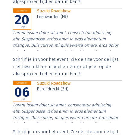
afgesproken tijd en datum bent!
Suzuki Roadshow
Saturday
20
Leeuwarden (FR)
JUNE
Lorem ipsum dolor sit amet, consectetur adipiscing
elit. Suspendisse varius enim in eros elementum
tristique. Duis cursus, mi quis viverra ornare, eros dolor
interdum nulla, ut commodo diam libero vitae erat.
Aenean faucibus nibh et justo cursus id rutrum lorem
Schrijf je in voor het event. Zie de site voor de lijst
imperdiet. Nunc ut sem vitae risus tristique posuere.
met beschikbare modellen. Zorg dat je er op de
afgesproken tijd en datum bent!
Suzuki Roadshow
Saturday
06
Barendrecht (ZH)
JUNE
Lorem ipsum dolor sit amet, consectetur adipiscing
elit. Suspendisse varius enim in eros elementum
tristique. Duis cursus, mi quis viverra ornare, eros dolor
interdum nulla, ut commodo diam libero vitae erat.
Aenean faucibus nibh et justo cursus id rutrum lorem
Schrijf je in voor het event. Zie de site voor de lijst