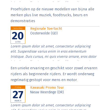
interdum nulla, ut commodo diam libero vitae erat.
Aenean faucibus nibh et justo cursus id rutrum lorem
Proefrijden op de nieuwe modellen van bijna alle
imperdiet. Nunc ut sem vitae risus tristique posuere.
merken plus live muziek, foodtrucks, beurs en
demonstraties
Regionale Toertocht
Saturday
20
Oosterwolde (GD)
JUNE
Lorem ipsum dolor sit amet, consectetur adipiscing
elit. Suspendisse varius enim in eros elementum
tristique. Duis cursus, mi quis viverra ornare, eros dolor
interdum nulla, ut commodo diam libero vitae erat.
Aenean faucibus nibh et justo cursus id rutrum lorem
Een unieke ervaring en geschikt voor zowel ervaren
imperdiet. Nunc ut sem vitae risus tristique posuere.
rijders als beginnende rijders. Er wordt onderweg
regelmatig gestopt voor mens en motor.
Kawasaki Promo Tour
Friday
27
Nieuw Weerdinge (DR)
MARCH
Lorem ipsum dolor sit amet, consectetur adipiscing