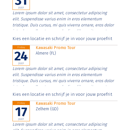
31
JULY
Lorem ipsum dolor sit amet, consectetur adipiscing
elit. Suspendisse varius enim in eros elementum
tristique. Duis cursus, mi quis viverra ornare, eros dolor
interdum nulla, ut commodo diam libero vitae erat.
Aenean faucibus nibh et justo cursus id rutrum lorem
Kies een locatie en schrijf je in voor jouw proefrit
imperdiet. Nunc ut sem vitae risus tristique posuere.
Kawasaki Promo Tour
Friday
24
Almere (FL)
JULY
Lorem ipsum dolor sit amet, consectetur adipiscing
elit. Suspendisse varius enim in eros elementum
tristique. Duis cursus, mi quis viverra ornare, eros dolor
interdum nulla, ut commodo diam libero vitae erat.
Aenean faucibus nibh et justo cursus id rutrum lorem
Kies een locatie en schrijf je in voor jouw proefrit
imperdiet. Nunc ut sem vitae risus tristique posuere.
Kawasaki Promo Tour
Friday
17
Zelhem (GD)
JULY
Lorem ipsum dolor sit amet, consectetur adipiscing