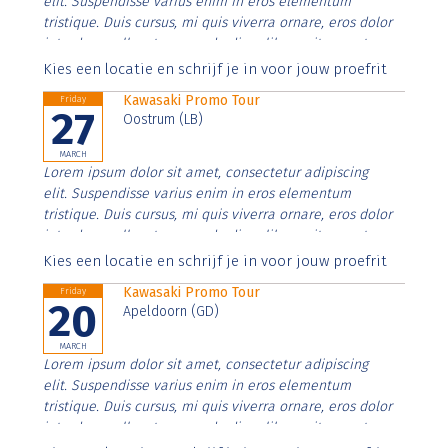
elit. Suspendisse varius enim in eros elementum
tristique. Duis cursus, mi quis viverra ornare, eros dolor
interdum nulla, ut commodo diam libero vitae erat.
Aenean faucibus nibh et justo cursus id rutrum lorem
Kies een locatie en schrijf je in voor jouw proefrit
imperdiet. Nunc ut sem vitae risus tristique posuere.
Kawasaki Promo Tour
Friday
27
Oostrum (LB)
MARCH
Lorem ipsum dolor sit amet, consectetur adipiscing
elit. Suspendisse varius enim in eros elementum
tristique. Duis cursus, mi quis viverra ornare, eros dolor
interdum nulla, ut commodo diam libero vitae erat.
Aenean faucibus nibh et justo cursus id rutrum lorem
Kies een locatie en schrijf je in voor jouw proefrit
imperdiet. Nunc ut sem vitae risus tristique posuere.
Kawasaki Promo Tour
Friday
20
Apeldoorn (GD)
MARCH
Lorem ipsum dolor sit amet, consectetur adipiscing
elit. Suspendisse varius enim in eros elementum
tristique. Duis cursus, mi quis viverra ornare, eros dolor
interdum nulla, ut commodo diam libero vitae erat.