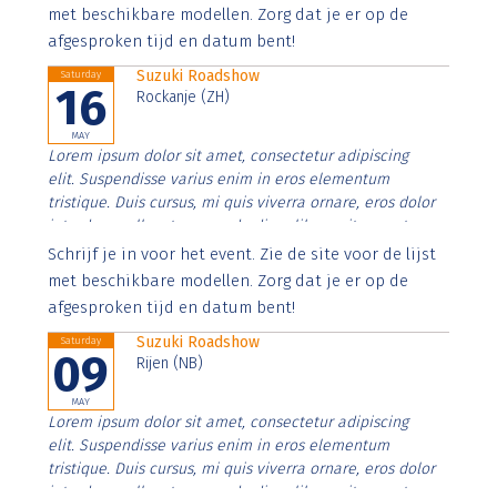
imperdiet. Nunc ut sem vitae risus tristique posuere.
met beschikbare modellen. Zorg dat je er op de
afgesproken tijd en datum bent!
Suzuki Roadshow
Saturday
16
Rockanje (ZH)
MAY
Lorem ipsum dolor sit amet, consectetur adipiscing
elit. Suspendisse varius enim in eros elementum
tristique. Duis cursus, mi quis viverra ornare, eros dolor
interdum nulla, ut commodo diam libero vitae erat.
Aenean faucibus nibh et justo cursus id rutrum lorem
Schrijf je in voor het event. Zie de site voor de lijst
imperdiet. Nunc ut sem vitae risus tristique posuere.
met beschikbare modellen. Zorg dat je er op de
afgesproken tijd en datum bent!
Suzuki Roadshow
Saturday
09
Rijen (NB)
MAY
Lorem ipsum dolor sit amet, consectetur adipiscing
elit. Suspendisse varius enim in eros elementum
tristique. Duis cursus, mi quis viverra ornare, eros dolor
interdum nulla, ut commodo diam libero vitae erat.