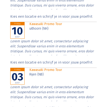
elit. Suspendisse varius enim in eros elementum
tristique. Duis cursus, mi quis viverra ornare, eros dolor
interdum nulla, ut commodo diam libero vitae erat.
Aenean faucibus nibh et justo cursus id rutrum lorem
Kies een locatie en schrijf je in voor jouw proefrit
imperdiet. Nunc ut sem vitae risus tristique posuere.
Kawasaki Promo Tour
Friday
10
uithoorn (NH)
JULY
Lorem ipsum dolor sit amet, consectetur adipiscing
elit. Suspendisse varius enim in eros elementum
tristique. Duis cursus, mi quis viverra ornare, eros dolor
interdum nulla, ut commodo diam libero vitae erat.
Aenean faucibus nibh et justo cursus id rutrum lorem
Kies een locatie en schrijf je in voor jouw proefrit
imperdiet. Nunc ut sem vitae risus tristique posuere.
Kawasaki Promo Tour
Friday
03
Rijen (NB)
JULY
Lorem ipsum dolor sit amet, consectetur adipiscing
elit. Suspendisse varius enim in eros elementum
tristique. Duis cursus, mi quis viverra ornare, eros dolor
interdum nulla, ut commodo diam libero vitae erat.