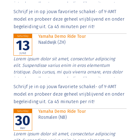
interdum nulla, ut commodo diam libero vitae erat.
Aenean faucibus nibh et justo cursus id rutrum lorem
Schrijf je in op jouw favoriete schakel- of Y-AMT
imperdiet. Nunc ut sem vitae risus tristique posuere.
model en probeer deze geheel vrijblijvend en onder
begeleiding uit. Ca 45 minuten per rit!
Yamaha Demo Ride Tour
Saturday
13
Naaldwijk (ZH)
JUNE
Lorem ipsum dolor sit amet, consectetur adipiscing
elit. Suspendisse varius enim in eros elementum
tristique. Duis cursus, mi quis viverra ornare, eros dolor
interdum nulla, ut commodo diam libero vitae erat.
Aenean faucibus nibh et justo cursus id rutrum lorem
Schrijf je in op jouw favoriete schakel- of Y-AMT
imperdiet. Nunc ut sem vitae risus tristique posuere.
model en probeer deze geheel vrijblijvend en onder
begeleiding uit. Ca 45 minuten per rit!
Yamaha Demo Ride Tour
Saturday
30
Rosmalen (NB)
MAY
Lorem ipsum dolor sit amet, consectetur adipiscing