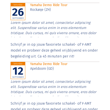
Yamaha Demo Ride Tour
Saturday
26
Rockanje (ZH)
SEPTEMBER
Lorem ipsum dolor sit amet, consectetur adipiscing
elit. Suspendisse varius enim in eros elementum
tristique. Duis cursus, mi quis viverra ornare, eros dolor
interdum nulla, ut commodo diam libero vitae erat.
Aenean faucibus nibh et justo cursus id rutrum lorem
Schrijf je in op jouw favoriete schakel- of Y-AMT
imperdiet. Nunc ut sem vitae risus tristique posuere.
model en probeer deze geheel vrijblijvend en onder
begeleiding uit. Ca 45 minuten per rit!
Yamaha Demo Ride Tour
Saturday
12
Apeldoorn (GD)
SEPTEMBER
Lorem ipsum dolor sit amet, consectetur adipiscing
elit. Suspendisse varius enim in eros elementum
tristique. Duis cursus, mi quis viverra ornare, eros dolor
interdum nulla, ut commodo diam libero vitae erat.
Aenean faucibus nibh et justo cursus id rutrum lorem
Schrijf je in op jouw favoriete schakel- of Y-AMT
imperdiet. Nunc ut sem vitae risus tristique posuere.
model en probeer deze geheel vrijblijvend en onder