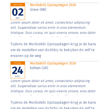
Morbidelli Opstapdagen 2026
Saturday
02
Grave (NB)
MAY
Lorem ipsum dolor sit amet, consectetur adipiscing
elit. Suspendisse varius enim in eros elementum
tristique. Duis cursus, mi quis viverra ornare, eros dolor
interdum nulla, ut commodo diam libero vitae erat.
Aenean faucibus nibh et justo cursus id rutrum lorem
Tijdens de Morbidelli Opstapdagen krijg je de kans
imperdiet. Nunc ut sem vitae risus tristique posuere.
om de modellen van dichtbij te bekijken én zelf te
ervaren op de weg.
Morbidelli Opstapdagen 2026
Friday
24
Kolham (GR)
APRIL
Lorem ipsum dolor sit amet, consectetur adipiscing
elit. Suspendisse varius enim in eros elementum
tristique. Duis cursus, mi quis viverra ornare, eros dolor
interdum nulla, ut commodo diam libero vitae erat.
Aenean faucibus nibh et justo cursus id rutrum lorem
Tijdens de Morbidelli Opstapdagen krijg je de kans
imperdiet. Nunc ut sem vitae risus tristique posuere.
om de modellen van dichtbij te bekijken én zelf te