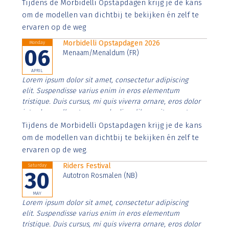
Aenean faucibus nibh et justo cursus id rutrum lorem
Tijdens de Morbidelli Opstapdagen krijg je de kans
imperdiet. Nunc ut sem vitae risus tristique posuere.
om de modellen van dichtbij te bekijken én zelf te
ervaren op de weg
Morbidelli Opstapdagen 2026
Monday
06
Menaam/Menaldum (FR)
APRIL
Lorem ipsum dolor sit amet, consectetur adipiscing
elit. Suspendisse varius enim in eros elementum
tristique. Duis cursus, mi quis viverra ornare, eros dolor
interdum nulla, ut commodo diam libero vitae erat.
Aenean faucibus nibh et justo cursus id rutrum lorem
Tijdens de Morbidelli Opstapdagen krijg je de kans
imperdiet. Nunc ut sem vitae risus tristique posuere.
om de modellen van dichtbij te bekijken én zelf te
ervaren op de weg.
Riders Festival
Saturday
30
Autotron Rosmalen (NB)
MAY
Lorem ipsum dolor sit amet, consectetur adipiscing
elit. Suspendisse varius enim in eros elementum
tristique. Duis cursus, mi quis viverra ornare, eros dolor