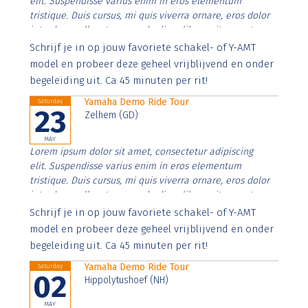
elit. Suspendisse varius enim in eros elementum
tristique. Duis cursus, mi quis viverra ornare, eros dolor
interdum nulla, ut commodo diam libero vitae erat.
Aenean faucibus nibh et justo cursus id rutrum lorem
Schrijf je in op jouw favoriete schakel- of Y-AMT
imperdiet. Nunc ut sem vitae risus tristique posuere.
model en probeer deze geheel vrijblijvend en onder
begeleiding uit. Ca 45 minuten per rit!
Yamaha Demo Ride Tour
Saturday
23
Zelhem (GD)
MAY
Lorem ipsum dolor sit amet, consectetur adipiscing
elit. Suspendisse varius enim in eros elementum
tristique. Duis cursus, mi quis viverra ornare, eros dolor
interdum nulla, ut commodo diam libero vitae erat.
Aenean faucibus nibh et justo cursus id rutrum lorem
Schrijf je in op jouw favoriete schakel- of Y-AMT
imperdiet. Nunc ut sem vitae risus tristique posuere.
model en probeer deze geheel vrijblijvend en onder
begeleiding uit. Ca 45 minuten per rit!
Yamaha Demo Ride Tour
Saturday
02
Hippolytushoef (NH)
MAY