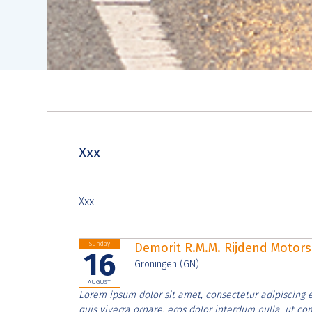
Xxx
Xxx
Sunday
Demorit R.M.M. Rijdend Moto
16
Groningen (GN)
AUGUST
Lorem ipsum dolor sit amet, consectetur adipiscing e
quis viverra ornare, eros dolor interdum nulla, ut c