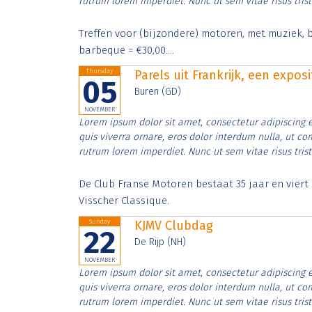
rutrum lorem imperdiet. Nunc ut sem vitae risus tris
Treffen voor (bijzondere) motoren, met muziek, b
barbeque = €30,00....
Thursday
Parels uit Frankrijk, een expos
05
Buren (GD)
NOVEMBER
Lorem ipsum dolor sit amet, consectetur adipiscing e
quis viverra ornare, eros dolor interdum nulla, ut c
rutrum lorem imperdiet. Nunc ut sem vitae risus tris
De Club Franse Motoren bestaat 35 jaar en vier
Visscher Classique.
Sunday
KJMV Clubdag
22
De Rijp (NH)
NOVEMBER
Lorem ipsum dolor sit amet, consectetur adipiscing e
quis viverra ornare, eros dolor interdum nulla, ut c
rutrum lorem imperdiet. Nunc ut sem vitae risus tris