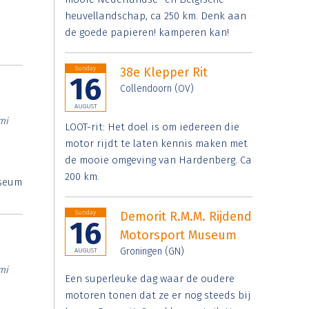
heuvellandschap, ca 250 km. Denk aan
de goede papieren! kamperen kan!
Sunday
38e Klepper Rit
16
Collendoorn (OV)
AUGUST
mi
LOOT-rit: Het doel is om iedereen die
motor rijdt te laten kennis maken met
de mooie omgeving van Hardenberg. Ca
200 km.
useum
Sunday
Demorit R.M.M. Rijdend
16
Motorsport Museum
Groningen (GN)
AUGUST
mi
Een superleuke dag waar de oudere
motoren tonen dat ze er nog steeds bij