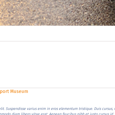
rsport Museum
lit. Suspendisse varius enim in eros elementum tristique. Duis cursus, 
ommodo diam libero vitae erat. Aenean faucibus nibh et justo cursus id