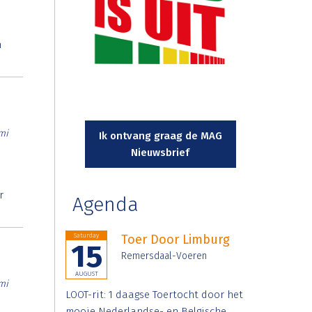
n
mi
Ik ontvang graag de MAG
Nieuwsbrief
r
Agenda
Saturday
Toer Door Limburg
15
Remersdaal-Voeren
AUGUST
mi
LOOT-rit: 1 daagse Toertocht door het
mooie Nederlandse- en Belgische