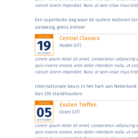
rutrum lorem imperdiet. Nunc ut sem vitae risus tris
Een superleuke dag waar de oudere motoren tonen
aanwezig, gratis entree!
Saturday
Central Classics
19
Houten (UT)
DECEMBER
Lorem ipsum dolor sit amet, consectetur adipiscing e
quis viverra ornare, eros dolor interdum nulla, ut c
rutrum lorem imperdiet. Nunc ut sem vitae risus tris
Internationale beurs in het hart van Nederland
dan 230 standhouders
Saturday
Exoten Treffen
05
Doorn (UT)
SEPTEMBER
Lorem ipsum dolor sit amet, consectetur adipiscing e
quis viverra ornare, eros dolor interdum nulla, ut c