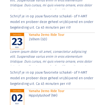
elit. Suspendisse varius enim in eros elementum
tristique. Duis cursus, mi quis viverra ornare, eros dolor
interdum nulla, ut commodo diam libero vitae erat.
Aenean faucibus nibh et justo cursus id rutrum lorem
Schrijf je in op jouw favoriete schakel- of Y-AMT
imperdiet. Nunc ut sem vitae risus tristique posuere.
model en probeer deze geheel vrijblijvend en onder
begeleiding uit. Ca 45 minuten per rit!
Yamaha Demo Ride Tour
Saturday
23
Zelhem (GD)
MAY
Lorem ipsum dolor sit amet, consectetur adipiscing
elit. Suspendisse varius enim in eros elementum
tristique. Duis cursus, mi quis viverra ornare, eros dolor
interdum nulla, ut commodo diam libero vitae erat.
Aenean faucibus nibh et justo cursus id rutrum lorem
Schrijf je in op jouw favoriete schakel- of Y-AMT
imperdiet. Nunc ut sem vitae risus tristique posuere.
model en probeer deze geheel vrijblijvend en onder
begeleiding uit. Ca 45 minuten per rit!
Yamaha Demo Ride Tour
Saturday
02
Hippolytushoef (NH)
MAY