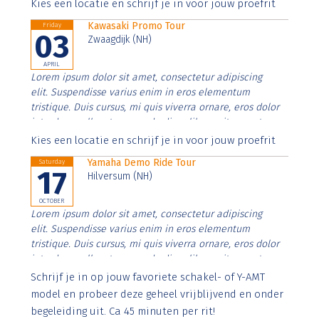
Aenean faucibus nibh et justo cursus id rutrum lorem
Kies een locatie en schrijf je in voor jouw proefrit
imperdiet. Nunc ut sem vitae risus tristique posuere.
Kawasaki Promo Tour
Friday
03
Zwaagdijk (NH)
APRIL
Lorem ipsum dolor sit amet, consectetur adipiscing
elit. Suspendisse varius enim in eros elementum
tristique. Duis cursus, mi quis viverra ornare, eros dolor
interdum nulla, ut commodo diam libero vitae erat.
Aenean faucibus nibh et justo cursus id rutrum lorem
Kies een locatie en schrijf je in voor jouw proefrit
imperdiet. Nunc ut sem vitae risus tristique posuere.
Yamaha Demo Ride Tour
Saturday
17
Hilversum (NH)
OCTOBER
Lorem ipsum dolor sit amet, consectetur adipiscing
elit. Suspendisse varius enim in eros elementum
tristique. Duis cursus, mi quis viverra ornare, eros dolor
interdum nulla, ut commodo diam libero vitae erat.
Aenean faucibus nibh et justo cursus id rutrum lorem
Schrijf je in op jouw favoriete schakel- of Y-AMT
imperdiet. Nunc ut sem vitae risus tristique posuere.
model en probeer deze geheel vrijblijvend en onder
begeleiding uit. Ca 45 minuten per rit!