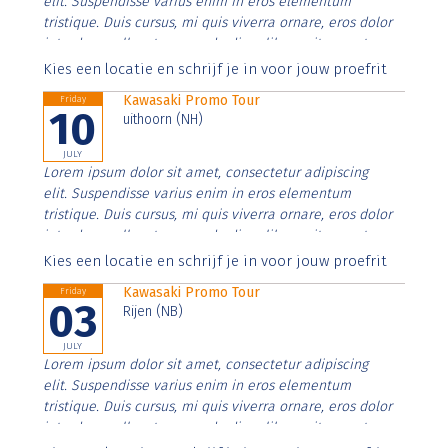
elit. Suspendisse varius enim in eros elementum
tristique. Duis cursus, mi quis viverra ornare, eros dolor
interdum nulla, ut commodo diam libero vitae erat.
Aenean faucibus nibh et justo cursus id rutrum lorem
Kies een locatie en schrijf je in voor jouw proefrit
imperdiet. Nunc ut sem vitae risus tristique posuere.
Kawasaki Promo Tour
Friday
10
uithoorn (NH)
JULY
Lorem ipsum dolor sit amet, consectetur adipiscing
elit. Suspendisse varius enim in eros elementum
tristique. Duis cursus, mi quis viverra ornare, eros dolor
interdum nulla, ut commodo diam libero vitae erat.
Aenean faucibus nibh et justo cursus id rutrum lorem
Kies een locatie en schrijf je in voor jouw proefrit
imperdiet. Nunc ut sem vitae risus tristique posuere.
Kawasaki Promo Tour
Friday
03
Rijen (NB)
JULY
Lorem ipsum dolor sit amet, consectetur adipiscing
elit. Suspendisse varius enim in eros elementum
tristique. Duis cursus, mi quis viverra ornare, eros dolor
interdum nulla, ut commodo diam libero vitae erat.