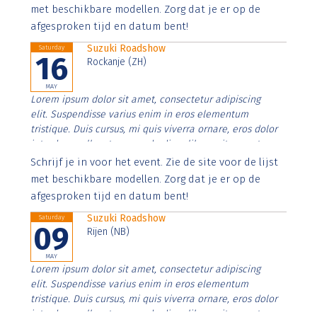
imperdiet. Nunc ut sem vitae risus tristique posuere.
met beschikbare modellen. Zorg dat je er op de
afgesproken tijd en datum bent!
Suzuki Roadshow
Saturday
16
Rockanje (ZH)
MAY
Lorem ipsum dolor sit amet, consectetur adipiscing
elit. Suspendisse varius enim in eros elementum
tristique. Duis cursus, mi quis viverra ornare, eros dolor
interdum nulla, ut commodo diam libero vitae erat.
Aenean faucibus nibh et justo cursus id rutrum lorem
Schrijf je in voor het event. Zie de site voor de lijst
imperdiet. Nunc ut sem vitae risus tristique posuere.
met beschikbare modellen. Zorg dat je er op de
afgesproken tijd en datum bent!
Suzuki Roadshow
Saturday
09
Rijen (NB)
MAY
Lorem ipsum dolor sit amet, consectetur adipiscing
elit. Suspendisse varius enim in eros elementum
tristique. Duis cursus, mi quis viverra ornare, eros dolor
interdum nulla, ut commodo diam libero vitae erat.