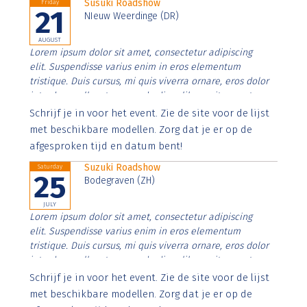
Susuki Roadshow
Friday
21
NIeuw Weerdinge (DR)
AUGUST
Lorem ipsum dolor sit amet, consectetur adipiscing
elit. Suspendisse varius enim in eros elementum
tristique. Duis cursus, mi quis viverra ornare, eros dolor
interdum nulla, ut commodo diam libero vitae erat.
Aenean faucibus nibh et justo cursus id rutrum lorem
Schrijf je in voor het event. Zie de site voor de lijst
imperdiet. Nunc ut sem vitae risus tristique posuere.
met beschikbare modellen. Zorg dat je er op de
afgesproken tijd en datum bent!
Suzuki Roadshow
Saturday
25
Bodegraven (ZH)
JULY
Lorem ipsum dolor sit amet, consectetur adipiscing
elit. Suspendisse varius enim in eros elementum
tristique. Duis cursus, mi quis viverra ornare, eros dolor
interdum nulla, ut commodo diam libero vitae erat.
Aenean faucibus nibh et justo cursus id rutrum lorem
Schrijf je in voor het event. Zie de site voor de lijst
imperdiet. Nunc ut sem vitae risus tristique posuere.
met beschikbare modellen. Zorg dat je er op de