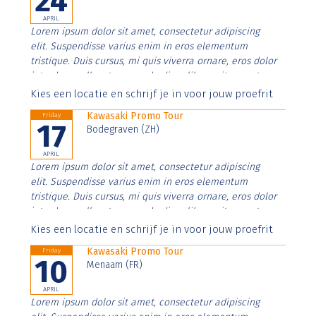
24
APRIL
Lorem ipsum dolor sit amet, consectetur adipiscing
elit. Suspendisse varius enim in eros elementum
tristique. Duis cursus, mi quis viverra ornare, eros dolor
interdum nulla, ut commodo diam libero vitae erat.
Aenean faucibus nibh et justo cursus id rutrum lorem
Kies een locatie en schrijf je in voor jouw proefrit
imperdiet. Nunc ut sem vitae risus tristique posuere.
Kawasaki Promo Tour
Friday
17
Bodegraven (ZH)
APRIL
Lorem ipsum dolor sit amet, consectetur adipiscing
elit. Suspendisse varius enim in eros elementum
tristique. Duis cursus, mi quis viverra ornare, eros dolor
interdum nulla, ut commodo diam libero vitae erat.
Aenean faucibus nibh et justo cursus id rutrum lorem
Kies een locatie en schrijf je in voor jouw proefrit
imperdiet. Nunc ut sem vitae risus tristique posuere.
Kawasaki Promo Tour
Friday
10
Menaam (FR)
APRIL
Lorem ipsum dolor sit amet, consectetur adipiscing