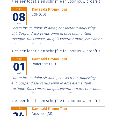
Aenean faucibus nibh et justo cursus id rutrum lorem
Kies een locatie en schrijf je in voor jouw proefrit
imperdiet. Nunc ut sem vitae risus tristique posuere.
Kawasaki Promo Tour
Friday
08
Ede (GD)
MAY
Lorem ipsum dolor sit amet, consectetur adipiscing
elit. Suspendisse varius enim in eros elementum
tristique. Duis cursus, mi quis viverra ornare, eros dolor
interdum nulla, ut commodo diam libero vitae erat.
Aenean faucibus nibh et justo cursus id rutrum lorem
Kies een locatie en schrijf je in voor jouw proefrit
imperdiet. Nunc ut sem vitae risus tristique posuere.
Kawasaki Promo Tour
Friday
01
Rotterdam (ZH)
MAY
Lorem ipsum dolor sit amet, consectetur adipiscing
elit. Suspendisse varius enim in eros elementum
tristique. Duis cursus, mi quis viverra ornare, eros dolor
interdum nulla, ut commodo diam libero vitae erat.
Aenean faucibus nibh et justo cursus id rutrum lorem
Kies een locatie en schrijf je in voor jouw proefrit
imperdiet. Nunc ut sem vitae risus tristique posuere.
Kawasaki Promo Tour
Friday
Nijeveen (DR)