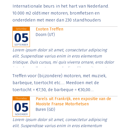
Aenean faucibus nibh et justo cursus id rutrum lorem
Internationale beurs in het hart van Nederland.
imperdiet. Nunc ut sem vitae risus tristique posuere.
10.000 m2 oldtimer motoren, bromfietsen en
onderdelen met meer dan 230 standhouders
Exoten Treffen
Saturday
05
Doorn (UT)
SEPTEMBER
Lorem ipsum dolor sit amet, consectetur adipiscing
elit. Suspendisse varius enim in eros elementum
tristique. Duis cursus, mi quis viverra ornare, eros dolor
interdum nulla, ut commodo diam libero vitae erat.
Aenean faucibus nibh et justo cursus id rutrum lorem
Treffen voor (bijzondere) motoren, met muziek,
imperdiet. Nunc ut sem vitae risus tristique posuere.
barbeque, toertocht etc..... Meedoen met de
toertocht = €7,50, de barbeque = €30,00....
Parels uit Frankrijk, een expositie van de
Thursday
05
Mooiste Franse Motorfietsen
Buren (GD)
NOVEMBER
Lorem ipsum dolor sit amet, consectetur adipiscing
elit. Suspendisse varius enim in eros elementum