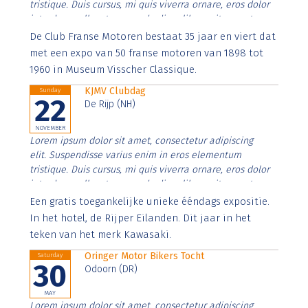
tristique. Duis cursus, mi quis viverra ornare, eros dolor
interdum nulla, ut commodo diam libero vitae erat.
Aenean faucibus nibh et justo cursus id rutrum lorem
De Club Franse Motoren bestaat 35 jaar en viert dat
imperdiet. Nunc ut sem vitae risus tristique posuere.
met een expo van 50 franse motoren van 1898 tot
1960 in Museum Visscher Classique.
KJMV Clubdag
Sunday
22
De Rijp (NH)
NOVEMBER
Lorem ipsum dolor sit amet, consectetur adipiscing
elit. Suspendisse varius enim in eros elementum
tristique. Duis cursus, mi quis viverra ornare, eros dolor
interdum nulla, ut commodo diam libero vitae erat.
Aenean faucibus nibh et justo cursus id rutrum lorem
Een gratis toegankelijke unieke ééndags expositie.
imperdiet. Nunc ut sem vitae risus tristique posuere.
In het hotel, de Rijper Eilanden. Dit jaar in het
teken van het merk Kawasaki.
Oringer Motor Bikers Tocht
Saturday
30
Odoorn (DR)
MAY
Lorem ipsum dolor sit amet, consectetur adipiscing