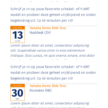
interdum nulla, ut commodo diam libero vitae erat.
Aenean faucibus nibh et justo cursus id rutrum lorem
Schrijf je in op jouw favoriete schakel- of Y-AMT
imperdiet. Nunc ut sem vitae risus tristique posuere.
model en probeer deze geheel vrijblijvend en onder
begeleiding uit. Ca 45 minuten per rit!
Yamaha Demo Ride Tour
Saturday
13
Naaldwijk (ZH)
JUNE
Lorem ipsum dolor sit amet, consectetur adipiscing
elit. Suspendisse varius enim in eros elementum
tristique. Duis cursus, mi quis viverra ornare, eros dolor
interdum nulla, ut commodo diam libero vitae erat.
Aenean faucibus nibh et justo cursus id rutrum lorem
Schrijf je in op jouw favoriete schakel- of Y-AMT
imperdiet. Nunc ut sem vitae risus tristique posuere.
model en probeer deze geheel vrijblijvend en onder
begeleiding uit. Ca 45 minuten per rit!
Yamaha Demo Ride Tour
Saturday
30
Rosmalen (NB)
MAY
Lorem ipsum dolor sit amet, consectetur adipiscing