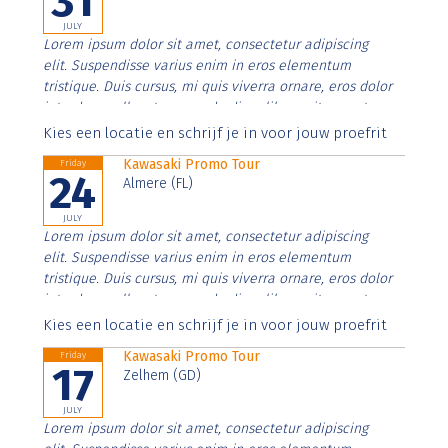
31
JULY
Lorem ipsum dolor sit amet, consectetur adipiscing
elit. Suspendisse varius enim in eros elementum
tristique. Duis cursus, mi quis viverra ornare, eros dolor
interdum nulla, ut commodo diam libero vitae erat.
Aenean faucibus nibh et justo cursus id rutrum lorem
Kies een locatie en schrijf je in voor jouw proefrit
imperdiet. Nunc ut sem vitae risus tristique posuere.
Kawasaki Promo Tour
Friday
24
Almere (FL)
JULY
Lorem ipsum dolor sit amet, consectetur adipiscing
elit. Suspendisse varius enim in eros elementum
tristique. Duis cursus, mi quis viverra ornare, eros dolor
interdum nulla, ut commodo diam libero vitae erat.
Aenean faucibus nibh et justo cursus id rutrum lorem
Kies een locatie en schrijf je in voor jouw proefrit
imperdiet. Nunc ut sem vitae risus tristique posuere.
Kawasaki Promo Tour
Friday
17
Zelhem (GD)
JULY
Lorem ipsum dolor sit amet, consectetur adipiscing