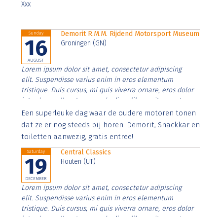
Xxx
Demorit R.M.M. Rijdend Motorsport Museum
Sunday
16
Groningen (GN)
AUGUST
Lorem ipsum dolor sit amet, consectetur adipiscing
elit. Suspendisse varius enim in eros elementum
tristique. Duis cursus, mi quis viverra ornare, eros dolor
interdum nulla, ut commodo diam libero vitae erat.
Aenean faucibus nibh et justo cursus id rutrum lorem
Een superleuke dag waar de oudere motoren tonen
imperdiet. Nunc ut sem vitae risus tristique posuere.
dat ze er nog steeds bij horen. Demorit, Snackkar en
toiletten aanwezig, gratis entree!
Central Classics
Saturday
19
Houten (UT)
DECEMBER
Lorem ipsum dolor sit amet, consectetur adipiscing
elit. Suspendisse varius enim in eros elementum
tristique. Duis cursus, mi quis viverra ornare, eros dolor
interdum nulla, ut commodo diam libero vitae erat.