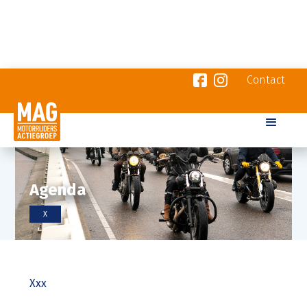
Contact
Agenda
X
Xxx