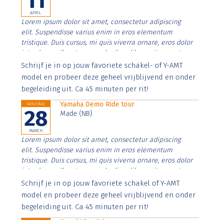
11
APRIL
Lorem ipsum dolor sit amet, consectetur adipiscing
elit. Suspendisse varius enim in eros elementum
tristique. Duis cursus, mi quis viverra ornare, eros dolor
interdum nulla, ut commodo diam libero vitae erat.
Aenean faucibus nibh et justo cursus id rutrum lorem
Schrijf je in op jouw favoriete schakel- of Y-AMT
imperdiet. Nunc ut sem vitae risus tristique posuere.
model en probeer deze geheel vrijblijvend en onder
begeleiding uit. Ca 45 minuten per rit!
Yamaha Demo Ride tour
Saturday
28
Made (NB)
MARCH
Lorem ipsum dolor sit amet, consectetur adipiscing
elit. Suspendisse varius enim in eros elementum
tristique. Duis cursus, mi quis viverra ornare, eros dolor
interdum nulla, ut commodo diam libero vitae erat.
Aenean faucibus nibh et justo cursus id rutrum lorem
Schrijf je in op jouw favoriete schakel of Y-AMT
imperdiet. Nunc ut sem vitae risus tristique posuere.
model en probeer deze geheel vrijblijvend en onder
begeleiding uit. Ca 45 minuten per rit!