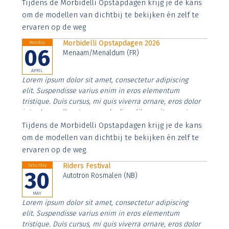
Aenean faucibus nibh et justo cursus id rutrum lorem
Tijdens de Morbidelli Opstapdagen krijg je de kans
imperdiet. Nunc ut sem vitae risus tristique posuere.
om de modellen van dichtbij te bekijken én zelf te
ervaren op de weg
Morbidelli Opstapdagen 2026
Monday
06
Menaam/Menaldum (FR)
APRIL
Lorem ipsum dolor sit amet, consectetur adipiscing
elit. Suspendisse varius enim in eros elementum
tristique. Duis cursus, mi quis viverra ornare, eros dolor
interdum nulla, ut commodo diam libero vitae erat.
Aenean faucibus nibh et justo cursus id rutrum lorem
Tijdens de Morbidelli Opstapdagen krijg je de kans
imperdiet. Nunc ut sem vitae risus tristique posuere.
om de modellen van dichtbij te bekijken én zelf te
ervaren op de weg.
Riders Festival
Saturday
30
Autotron Rosmalen (NB)
MAY
Lorem ipsum dolor sit amet, consectetur adipiscing
elit. Suspendisse varius enim in eros elementum
tristique. Duis cursus, mi quis viverra ornare, eros dolor