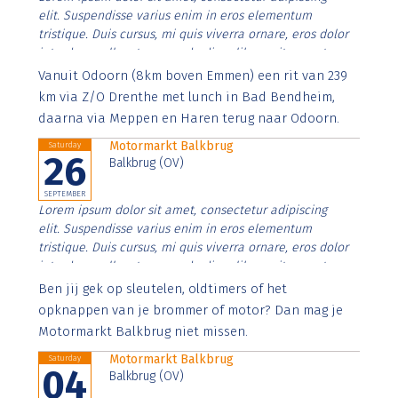
elit. Suspendisse varius enim in eros elementum
tristique. Duis cursus, mi quis viverra ornare, eros dolor
interdum nulla, ut commodo diam libero vitae erat.
Aenean faucibus nibh et justo cursus id rutrum lorem
Vanuit Odoorn (8km boven Emmen) een rit van 239
imperdiet. Nunc ut sem vitae risus tristique posuere.
km via Z/O Drenthe met lunch in Bad Bendheim,
daarna via Meppen en Haren terug naar Odoorn.
Motormarkt Balkbrug
Saturday
26
Balkbrug (OV)
SEPTEMBER
Lorem ipsum dolor sit amet, consectetur adipiscing
elit. Suspendisse varius enim in eros elementum
tristique. Duis cursus, mi quis viverra ornare, eros dolor
interdum nulla, ut commodo diam libero vitae erat.
Aenean faucibus nibh et justo cursus id rutrum lorem
Ben jij gek op sleutelen, oldtimers of het
imperdiet. Nunc ut sem vitae risus tristique posuere.
opknappen van je brommer of motor? Dan mag je
Motormarkt Balkbrug niet missen.
Motormarkt Balkbrug
Saturday
04
Balkbrug (OV)