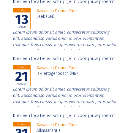
Aenean faucibus nibh et justo cursus id rutrum lorem
Kies een locatie en schrijf je in voor jouw proefrit
imperdiet. Nunc ut sem vitae risus tristique posuere.
Kawasaki Promo Tour
Friday
13
Leek (GN)
MARCH
Lorem ipsum dolor sit amet, consectetur adipiscing
elit. Suspendisse varius enim in eros elementum
tristique. Duis cursus, mi quis viverra ornare, eros dolor
interdum nulla, ut commodo diam libero vitae erat.
Aenean faucibus nibh et justo cursus id rutrum lorem
Kies een locatie en schrijf je in voor jouw proefrit
imperdiet. Nunc ut sem vitae risus tristique posuere.
Kawasaki Promo Tour
Friday
21
's-Hertogenbosch (NB)
AUGUST
Lorem ipsum dolor sit amet, consectetur adipiscing
elit. Suspendisse varius enim in eros elementum
tristique. Duis cursus, mi quis viverra ornare, eros dolor
interdum nulla, ut commodo diam libero vitae erat.
Aenean faucibus nibh et justo cursus id rutrum lorem
Kies een locatie en schrijf je in voor jouw proefrit
imperdiet. Nunc ut sem vitae risus tristique posuere.
Kawasaki Promo Tour
Friday
Alkmaar (NH)