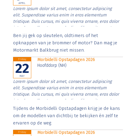
APRIL
Lorem ipsum dolor sit amet, consectetur adipiscing
elit. Suspendisse varius enim in eros elementum
tristique. Duis cursus, mi quis viverra ornare, eros dolor
interdum nulla, ut commodo diam libero vitae erat.
Aenean faucibus nibh et justo cursus id rutrum lorem
Ben jij gek op sleutelen, oldtimers of het
imperdiet. Nunc ut sem vitae risus tristique posuere.
opknappen van je brommer of motor? Dan mag je
Motormarkt Balkbrug niet missen.
Morbidelli Opstapdagen 2026
Friday
22
Hoofddorp (NH)
MAY
Lorem ipsum dolor sit amet, consectetur adipiscing
elit. Suspendisse varius enim in eros elementum
tristique. Duis cursus, mi quis viverra ornare, eros dolor
interdum nulla, ut commodo diam libero vitae erat.
Aenean faucibus nibh et justo cursus id rutrum lorem
Tijdens de Morbidelli Opstapdagen krijg je de kans
imperdiet. Nunc ut sem vitae risus tristique posuere.
om de modellen van dichtbij te bekijken én zelf te
ervaren op de weg.
Morbidelli Opstapdagen 2026
Friday