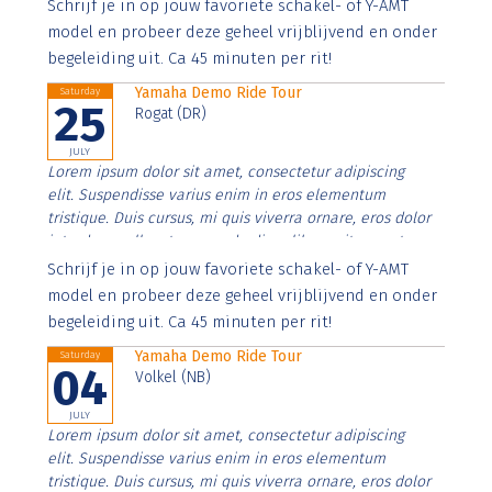
Aenean faucibus nibh et justo cursus id rutrum lorem
Schrijf je in op jouw favoriete schakel- of Y-AMT
imperdiet. Nunc ut sem vitae risus tristique posuere.
model en probeer deze geheel vrijblijvend en onder
begeleiding uit. Ca 45 minuten per rit!
Yamaha Demo Ride Tour
Saturday
25
Rogat (DR)
JULY
Lorem ipsum dolor sit amet, consectetur adipiscing
elit. Suspendisse varius enim in eros elementum
tristique. Duis cursus, mi quis viverra ornare, eros dolor
interdum nulla, ut commodo diam libero vitae erat.
Aenean faucibus nibh et justo cursus id rutrum lorem
Schrijf je in op jouw favoriete schakel- of Y-AMT
imperdiet. Nunc ut sem vitae risus tristique posuere.
model en probeer deze geheel vrijblijvend en onder
begeleiding uit. Ca 45 minuten per rit!
Yamaha Demo Ride Tour
Saturday
04
Volkel (NB)
JULY
Lorem ipsum dolor sit amet, consectetur adipiscing
elit. Suspendisse varius enim in eros elementum
tristique. Duis cursus, mi quis viverra ornare, eros dolor