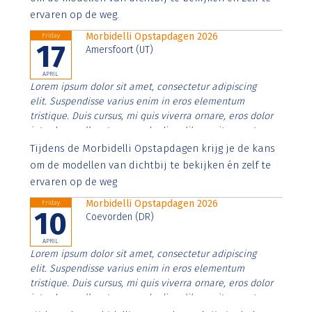
ervaren op de weg.
Morbidelli Opstapdagen 2026
Friday
17
Amersfoort (UT)
APRIL
Lorem ipsum dolor sit amet, consectetur adipiscing
elit. Suspendisse varius enim in eros elementum
tristique. Duis cursus, mi quis viverra ornare, eros dolor
interdum nulla, ut commodo diam libero vitae erat.
Aenean faucibus nibh et justo cursus id rutrum lorem
Tijdens de Morbidelli Opstapdagen krijg je de kans
imperdiet. Nunc ut sem vitae risus tristique posuere.
om de modellen van dichtbij te bekijken én zelf te
ervaren op de weg
Morbidelli Opstapdagen 2026
Friday
10
Coevorden (DR)
APRIL
Lorem ipsum dolor sit amet, consectetur adipiscing
elit. Suspendisse varius enim in eros elementum
tristique. Duis cursus, mi quis viverra ornare, eros dolor
interdum nulla, ut commodo diam libero vitae erat.