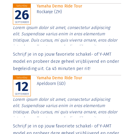
Yamaha Demo Ride Tour
Saturday
26
Rockanje (ZH)
SEPTEMBER
Lorem ipsum dolor sit amet, consectetur adipiscing
elit. Suspendisse varius enim in eros elementum
tristique. Duis cursus, mi quis viverra ornare, eros dolor
interdum nulla, ut commodo diam libero vitae erat.
Aenean faucibus nibh et justo cursus id rutrum lorem
Schrijf je in op jouw favoriete schakel- of Y-AMT
imperdiet. Nunc ut sem vitae risus tristique posuere.
model en probeer deze geheel vrijblijvend en onder
begeleiding uit. Ca 45 minuten per rit!
Yamaha Demo Ride Tour
Saturday
12
Apeldoorn (GD)
SEPTEMBER
Lorem ipsum dolor sit amet, consectetur adipiscing
elit. Suspendisse varius enim in eros elementum
tristique. Duis cursus, mi quis viverra ornare, eros dolor
interdum nulla, ut commodo diam libero vitae erat.
Aenean faucibus nibh et justo cursus id rutrum lorem
Schrijf je in op jouw favoriete schakel- of Y-AMT
imperdiet. Nunc ut sem vitae risus tristique posuere.
model en probeer deze geheel vrijblijvend en onder