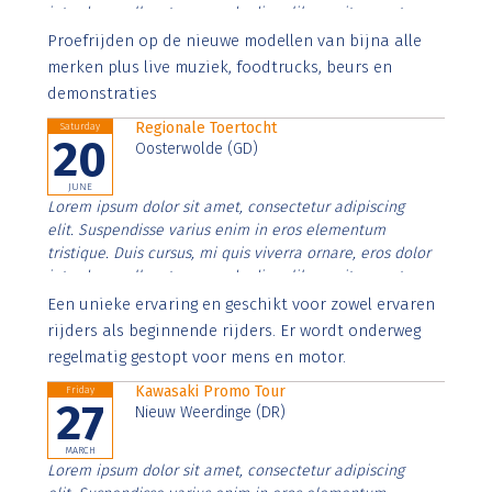
interdum nulla, ut commodo diam libero vitae erat.
Aenean faucibus nibh et justo cursus id rutrum lorem
Proefrijden op de nieuwe modellen van bijna alle
imperdiet. Nunc ut sem vitae risus tristique posuere.
merken plus live muziek, foodtrucks, beurs en
demonstraties
Regionale Toertocht
Saturday
20
Oosterwolde (GD)
JUNE
Lorem ipsum dolor sit amet, consectetur adipiscing
elit. Suspendisse varius enim in eros elementum
tristique. Duis cursus, mi quis viverra ornare, eros dolor
interdum nulla, ut commodo diam libero vitae erat.
Aenean faucibus nibh et justo cursus id rutrum lorem
Een unieke ervaring en geschikt voor zowel ervaren
imperdiet. Nunc ut sem vitae risus tristique posuere.
rijders als beginnende rijders. Er wordt onderweg
regelmatig gestopt voor mens en motor.
Kawasaki Promo Tour
Friday
27
Nieuw Weerdinge (DR)
MARCH
Lorem ipsum dolor sit amet, consectetur adipiscing