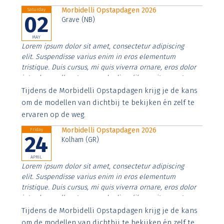
Morbidelli Opstapdagen 2026
Saturday
02
Grave (NB)
MAY
Lorem ipsum dolor sit amet, consectetur adipiscing
elit. Suspendisse varius enim in eros elementum
tristique. Duis cursus, mi quis viverra ornare, eros dolor
interdum nulla, ut commodo diam libero vitae erat.
Aenean faucibus nibh et justo cursus id rutrum lorem
Tijdens de Morbidelli Opstapdagen krijg je de kans
imperdiet. Nunc ut sem vitae risus tristique posuere.
om de modellen van dichtbij te bekijken én zelf te
ervaren op de weg.
Morbidelli Opstapdagen 2026
Friday
24
Kolham (GR)
APRIL
Lorem ipsum dolor sit amet, consectetur adipiscing
elit. Suspendisse varius enim in eros elementum
tristique. Duis cursus, mi quis viverra ornare, eros dolor
interdum nulla, ut commodo diam libero vitae erat.
Aenean faucibus nibh et justo cursus id rutrum lorem
Tijdens de Morbidelli Opstapdagen krijg je de kans
imperdiet. Nunc ut sem vitae risus tristique posuere.
om de modellen van dichtbij te bekijken én zelf te