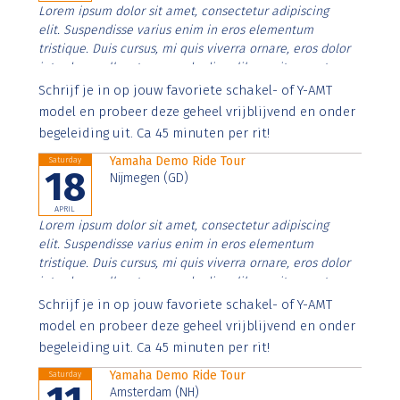
Lorem ipsum dolor sit amet, consectetur adipiscing
elit. Suspendisse varius enim in eros elementum
tristique. Duis cursus, mi quis viverra ornare, eros dolor
interdum nulla, ut commodo diam libero vitae erat.
Aenean faucibus nibh et justo cursus id rutrum lorem
Schrijf je in op jouw favoriete schakel- of Y-AMT
imperdiet. Nunc ut sem vitae risus tristique posuere.
model en probeer deze geheel vrijblijvend en onder
begeleiding uit. Ca 45 minuten per rit!
Yamaha Demo Ride Tour
Saturday
18
Nijmegen (GD)
APRIL
Lorem ipsum dolor sit amet, consectetur adipiscing
elit. Suspendisse varius enim in eros elementum
tristique. Duis cursus, mi quis viverra ornare, eros dolor
interdum nulla, ut commodo diam libero vitae erat.
Aenean faucibus nibh et justo cursus id rutrum lorem
Schrijf je in op jouw favoriete schakel- of Y-AMT
imperdiet. Nunc ut sem vitae risus tristique posuere.
model en probeer deze geheel vrijblijvend en onder
begeleiding uit. Ca 45 minuten per rit!
Yamaha Demo Ride Tour
Saturday
Amsterdam (NH)