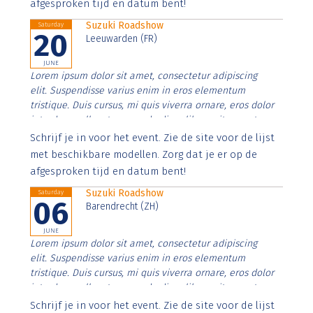
afgesproken tijd en datum bent!
Suzuki Roadshow
Saturday
20
Leeuwarden (FR)
JUNE
Lorem ipsum dolor sit amet, consectetur adipiscing
elit. Suspendisse varius enim in eros elementum
tristique. Duis cursus, mi quis viverra ornare, eros dolor
interdum nulla, ut commodo diam libero vitae erat.
Aenean faucibus nibh et justo cursus id rutrum lorem
Schrijf je in voor het event. Zie de site voor de lijst
imperdiet. Nunc ut sem vitae risus tristique posuere.
met beschikbare modellen. Zorg dat je er op de
afgesproken tijd en datum bent!
Suzuki Roadshow
Saturday
06
Barendrecht (ZH)
JUNE
Lorem ipsum dolor sit amet, consectetur adipiscing
elit. Suspendisse varius enim in eros elementum
tristique. Duis cursus, mi quis viverra ornare, eros dolor
interdum nulla, ut commodo diam libero vitae erat.
Aenean faucibus nibh et justo cursus id rutrum lorem
Schrijf je in voor het event. Zie de site voor de lijst