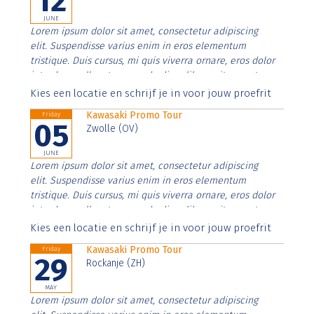
12
JUNE
Lorem ipsum dolor sit amet, consectetur adipiscing
elit. Suspendisse varius enim in eros elementum
tristique. Duis cursus, mi quis viverra ornare, eros dolor
interdum nulla, ut commodo diam libero vitae erat.
Aenean faucibus nibh et justo cursus id rutrum lorem
Kies een locatie en schrijf je in voor jouw proefrit
imperdiet. Nunc ut sem vitae risus tristique posuere.
Kawasaki Promo Tour
Friday
05
Zwolle (OV)
JUNE
Lorem ipsum dolor sit amet, consectetur adipiscing
elit. Suspendisse varius enim in eros elementum
tristique. Duis cursus, mi quis viverra ornare, eros dolor
interdum nulla, ut commodo diam libero vitae erat.
Aenean faucibus nibh et justo cursus id rutrum lorem
Kies een locatie en schrijf je in voor jouw proefrit
imperdiet. Nunc ut sem vitae risus tristique posuere.
Kawasaki Promo Tour
Friday
29
Rockanje (ZH)
MAY
Lorem ipsum dolor sit amet, consectetur adipiscing