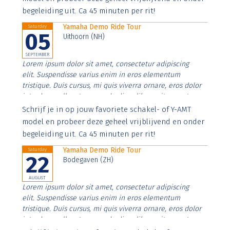
begeleiding uit. Ca 45 minuten per rit!
Yamaha Demo Ride Tour
Saturday
05
Uithoorn (NH)
SEPTEMBER
Lorem ipsum dolor sit amet, consectetur adipiscing
elit. Suspendisse varius enim in eros elementum
tristique. Duis cursus, mi quis viverra ornare, eros dolor
interdum nulla, ut commodo diam libero vitae erat.
Aenean faucibus nibh et justo cursus id rutrum lorem
Schrijf je in op jouw favoriete schakel- of Y-AMT
imperdiet. Nunc ut sem vitae risus tristique posuere.
model en probeer deze geheel vrijblijvend en onder
begeleiding uit. Ca 45 minuten per rit!
Yamaha Demo Ride Tour
Saturday
22
Bodegaven (ZH)
AUGUST
Lorem ipsum dolor sit amet, consectetur adipiscing
elit. Suspendisse varius enim in eros elementum
tristique. Duis cursus, mi quis viverra ornare, eros dolor
interdum nulla, ut commodo diam libero vitae erat.