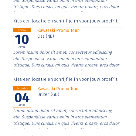
elit. Suspendisse varius enim in eros elementum
tristique. Duis cursus, mi quis viverra ornare, eros dolor
interdum nulla, ut commodo diam libero vitae erat.
Aenean faucibus nibh et justo cursus id rutrum lorem
Kies een locatie en schrijf je in voor jouw proefrit
imperdiet. Nunc ut sem vitae risus tristique posuere.
Kawasaki Promo Tour
Friday
10
Oss (NB)
APRIL
Lorem ipsum dolor sit amet, consectetur adipiscing
elit. Suspendisse varius enim in eros elementum
tristique. Duis cursus, mi quis viverra ornare, eros dolor
interdum nulla, ut commodo diam libero vitae erat.
Aenean faucibus nibh et justo cursus id rutrum lorem
Kies een locatie en schrijf je in voor jouw proefrit
imperdiet. Nunc ut sem vitae risus tristique posuere.
Kawasaki Promo Tour
Saturday
04
Druten (GD)
APRIL
Lorem ipsum dolor sit amet, consectetur adipiscing
elit. Suspendisse varius enim in eros elementum
tristique. Duis cursus, mi quis viverra ornare, eros dolor
interdum nulla, ut commodo diam libero vitae erat.