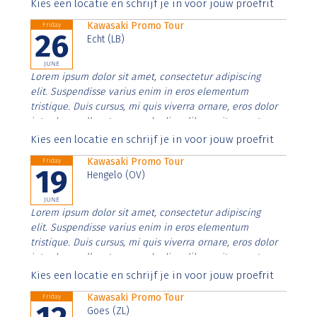
Aenean faucibus nibh et justo cursus id rutrum lorem
Kies een locatie en schrijf je in voor jouw proefrit
imperdiet. Nunc ut sem vitae risus tristique posuere.
Kawasaki Promo Tour
Friday
26
Echt (LB)
JUNE
Lorem ipsum dolor sit amet, consectetur adipiscing
elit. Suspendisse varius enim in eros elementum
tristique. Duis cursus, mi quis viverra ornare, eros dolor
interdum nulla, ut commodo diam libero vitae erat.
Aenean faucibus nibh et justo cursus id rutrum lorem
Kies een locatie en schrijf je in voor jouw proefrit
imperdiet. Nunc ut sem vitae risus tristique posuere.
Kawasaki Promo Tour
Friday
19
Hengelo (OV)
JUNE
Lorem ipsum dolor sit amet, consectetur adipiscing
elit. Suspendisse varius enim in eros elementum
tristique. Duis cursus, mi quis viverra ornare, eros dolor
interdum nulla, ut commodo diam libero vitae erat.
Aenean faucibus nibh et justo cursus id rutrum lorem
Kies een locatie en schrijf je in voor jouw proefrit
imperdiet. Nunc ut sem vitae risus tristique posuere.
Kawasaki Promo Tour
Friday
Goes (ZL)