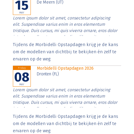
15
De Meern (UT)
MAY
Lorem ipsum dolor sit amet, consectetur adipiscing
elit. Suspendisse varius enim in eros elementum
tristique. Duis cursus, mi quis viverra ornare, eros dolor
interdum nulla, ut commodo diam libero vitae erat.
Aenean faucibus nibh et justo cursus id rutrum lorem
Tijdens de Morbidelli Opstapdagen krijg je de kans
imperdiet. Nunc ut sem vitae risus tristique posuere.
om de modellen van dichtbij te bekijken én zelf te
ervaren op de weg.
Morbidelli Opstapdagen 2026
Friday
08
Dronten (FL)
MAY
Lorem ipsum dolor sit amet, consectetur adipiscing
elit. Suspendisse varius enim in eros elementum
tristique. Duis cursus, mi quis viverra ornare, eros dolor
interdum nulla, ut commodo diam libero vitae erat.
Aenean faucibus nibh et justo cursus id rutrum lorem
Tijdens de Morbidelli Opstapdagen krijg je de kans
imperdiet. Nunc ut sem vitae risus tristique posuere.
om de modellen van dichtbij te bekijken én zelf te
ervaren op de weg.