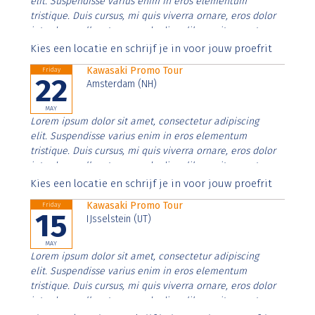
elit. Suspendisse varius enim in eros elementum
tristique. Duis cursus, mi quis viverra ornare, eros dolor
interdum nulla, ut commodo diam libero vitae erat.
Aenean faucibus nibh et justo cursus id rutrum lorem
Kies een locatie en schrijf je in voor jouw proefrit
imperdiet. Nunc ut sem vitae risus tristique posuere.
Kawasaki Promo Tour
Friday
22
Amsterdam (NH)
MAY
Lorem ipsum dolor sit amet, consectetur adipiscing
elit. Suspendisse varius enim in eros elementum
tristique. Duis cursus, mi quis viverra ornare, eros dolor
interdum nulla, ut commodo diam libero vitae erat.
Aenean faucibus nibh et justo cursus id rutrum lorem
Kies een locatie en schrijf je in voor jouw proefrit
imperdiet. Nunc ut sem vitae risus tristique posuere.
Kawasaki Promo Tour
Friday
15
IJsselstein (UT)
MAY
Lorem ipsum dolor sit amet, consectetur adipiscing
elit. Suspendisse varius enim in eros elementum
tristique. Duis cursus, mi quis viverra ornare, eros dolor
interdum nulla, ut commodo diam libero vitae erat.