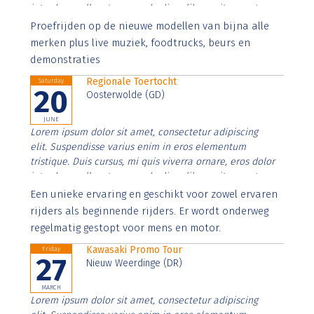
interdum nulla, ut commodo diam libero vitae erat.
Aenean faucibus nibh et justo cursus id rutrum lorem
Proefrijden op de nieuwe modellen van bijna alle
imperdiet. Nunc ut sem vitae risus tristique posuere.
merken plus live muziek, foodtrucks, beurs en
demonstraties
Regionale Toertocht
Saturday
20
Oosterwolde (GD)
JUNE
Lorem ipsum dolor sit amet, consectetur adipiscing
elit. Suspendisse varius enim in eros elementum
tristique. Duis cursus, mi quis viverra ornare, eros dolor
interdum nulla, ut commodo diam libero vitae erat.
Aenean faucibus nibh et justo cursus id rutrum lorem
Een unieke ervaring en geschikt voor zowel ervaren
imperdiet. Nunc ut sem vitae risus tristique posuere.
rijders als beginnende rijders. Er wordt onderweg
regelmatig gestopt voor mens en motor.
Kawasaki Promo Tour
Friday
27
Nieuw Weerdinge (DR)
MARCH
Lorem ipsum dolor sit amet, consectetur adipiscing