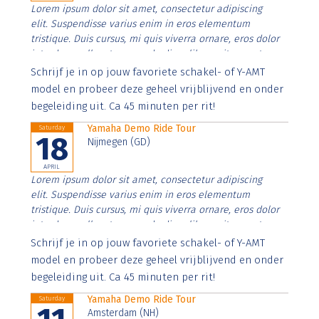
Lorem ipsum dolor sit amet, consectetur adipiscing
elit. Suspendisse varius enim in eros elementum
tristique. Duis cursus, mi quis viverra ornare, eros dolor
interdum nulla, ut commodo diam libero vitae erat.
Aenean faucibus nibh et justo cursus id rutrum lorem
Schrijf je in op jouw favoriete schakel- of Y-AMT
imperdiet. Nunc ut sem vitae risus tristique posuere.
model en probeer deze geheel vrijblijvend en onder
begeleiding uit. Ca 45 minuten per rit!
Yamaha Demo Ride Tour
Saturday
18
Nijmegen (GD)
APRIL
Lorem ipsum dolor sit amet, consectetur adipiscing
elit. Suspendisse varius enim in eros elementum
tristique. Duis cursus, mi quis viverra ornare, eros dolor
interdum nulla, ut commodo diam libero vitae erat.
Aenean faucibus nibh et justo cursus id rutrum lorem
Schrijf je in op jouw favoriete schakel- of Y-AMT
imperdiet. Nunc ut sem vitae risus tristique posuere.
model en probeer deze geheel vrijblijvend en onder
begeleiding uit. Ca 45 minuten per rit!
Yamaha Demo Ride Tour
Saturday
Amsterdam (NH)