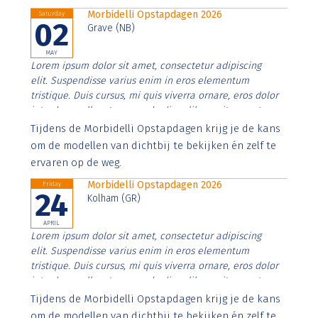
Morbidelli Opstapdagen 2026
Saturday
02
Grave (NB)
MAY
Lorem ipsum dolor sit amet, consectetur adipiscing
elit. Suspendisse varius enim in eros elementum
tristique. Duis cursus, mi quis viverra ornare, eros dolor
interdum nulla, ut commodo diam libero vitae erat.
Aenean faucibus nibh et justo cursus id rutrum lorem
Tijdens de Morbidelli Opstapdagen krijg je de kans
imperdiet. Nunc ut sem vitae risus tristique posuere.
om de modellen van dichtbij te bekijken én zelf te
ervaren op de weg.
Morbidelli Opstapdagen 2026
Friday
24
Kolham (GR)
APRIL
Lorem ipsum dolor sit amet, consectetur adipiscing
elit. Suspendisse varius enim in eros elementum
tristique. Duis cursus, mi quis viverra ornare, eros dolor
interdum nulla, ut commodo diam libero vitae erat.
Aenean faucibus nibh et justo cursus id rutrum lorem
Tijdens de Morbidelli Opstapdagen krijg je de kans
imperdiet. Nunc ut sem vitae risus tristique posuere.
om de modellen van dichtbij te bekijken én zelf te