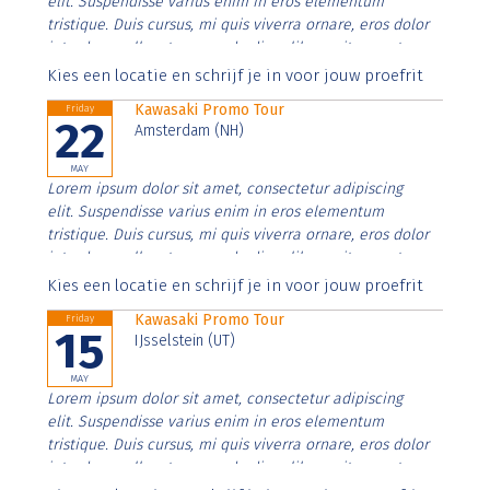
elit. Suspendisse varius enim in eros elementum
tristique. Duis cursus, mi quis viverra ornare, eros dolor
interdum nulla, ut commodo diam libero vitae erat.
Aenean faucibus nibh et justo cursus id rutrum lorem
Kies een locatie en schrijf je in voor jouw proefrit
imperdiet. Nunc ut sem vitae risus tristique posuere.
Kawasaki Promo Tour
Friday
22
Amsterdam (NH)
MAY
Lorem ipsum dolor sit amet, consectetur adipiscing
elit. Suspendisse varius enim in eros elementum
tristique. Duis cursus, mi quis viverra ornare, eros dolor
interdum nulla, ut commodo diam libero vitae erat.
Aenean faucibus nibh et justo cursus id rutrum lorem
Kies een locatie en schrijf je in voor jouw proefrit
imperdiet. Nunc ut sem vitae risus tristique posuere.
Kawasaki Promo Tour
Friday
15
IJsselstein (UT)
MAY
Lorem ipsum dolor sit amet, consectetur adipiscing
elit. Suspendisse varius enim in eros elementum
tristique. Duis cursus, mi quis viverra ornare, eros dolor
interdum nulla, ut commodo diam libero vitae erat.