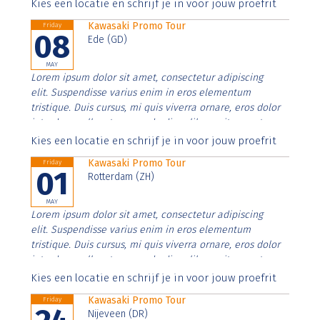
Aenean faucibus nibh et justo cursus id rutrum lorem
Kies een locatie en schrijf je in voor jouw proefrit
imperdiet. Nunc ut sem vitae risus tristique posuere.
Kawasaki Promo Tour
Friday
08
Ede (GD)
MAY
Lorem ipsum dolor sit amet, consectetur adipiscing
elit. Suspendisse varius enim in eros elementum
tristique. Duis cursus, mi quis viverra ornare, eros dolor
interdum nulla, ut commodo diam libero vitae erat.
Aenean faucibus nibh et justo cursus id rutrum lorem
Kies een locatie en schrijf je in voor jouw proefrit
imperdiet. Nunc ut sem vitae risus tristique posuere.
Kawasaki Promo Tour
Friday
01
Rotterdam (ZH)
MAY
Lorem ipsum dolor sit amet, consectetur adipiscing
elit. Suspendisse varius enim in eros elementum
tristique. Duis cursus, mi quis viverra ornare, eros dolor
interdum nulla, ut commodo diam libero vitae erat.
Aenean faucibus nibh et justo cursus id rutrum lorem
Kies een locatie en schrijf je in voor jouw proefrit
imperdiet. Nunc ut sem vitae risus tristique posuere.
Kawasaki Promo Tour
Friday
Nijeveen (DR)