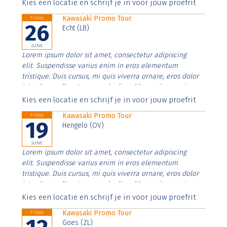
Aenean faucibus nibh et justo cursus id rutrum lorem
Kies een locatie en schrijf je in voor jouw proefrit
imperdiet. Nunc ut sem vitae risus tristique posuere.
Kawasaki Promo Tour
Friday
26
Echt (LB)
JUNE
Lorem ipsum dolor sit amet, consectetur adipiscing
elit. Suspendisse varius enim in eros elementum
tristique. Duis cursus, mi quis viverra ornare, eros dolor
interdum nulla, ut commodo diam libero vitae erat.
Aenean faucibus nibh et justo cursus id rutrum lorem
Kies een locatie en schrijf je in voor jouw proefrit
imperdiet. Nunc ut sem vitae risus tristique posuere.
Kawasaki Promo Tour
Friday
19
Hengelo (OV)
JUNE
Lorem ipsum dolor sit amet, consectetur adipiscing
elit. Suspendisse varius enim in eros elementum
tristique. Duis cursus, mi quis viverra ornare, eros dolor
interdum nulla, ut commodo diam libero vitae erat.
Aenean faucibus nibh et justo cursus id rutrum lorem
Kies een locatie en schrijf je in voor jouw proefrit
imperdiet. Nunc ut sem vitae risus tristique posuere.
Kawasaki Promo Tour
Friday
Goes (ZL)