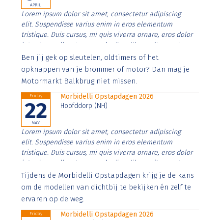
APRIL
Lorem ipsum dolor sit amet, consectetur adipiscing
elit. Suspendisse varius enim in eros elementum
tristique. Duis cursus, mi quis viverra ornare, eros dolor
interdum nulla, ut commodo diam libero vitae erat.
Aenean faucibus nibh et justo cursus id rutrum lorem
Ben jij gek op sleutelen, oldtimers of het
imperdiet. Nunc ut sem vitae risus tristique posuere.
opknappen van je brommer of motor? Dan mag je
Motormarkt Balkbrug niet missen.
Morbidelli Opstapdagen 2026
Friday
22
Hoofddorp (NH)
MAY
Lorem ipsum dolor sit amet, consectetur adipiscing
elit. Suspendisse varius enim in eros elementum
tristique. Duis cursus, mi quis viverra ornare, eros dolor
interdum nulla, ut commodo diam libero vitae erat.
Aenean faucibus nibh et justo cursus id rutrum lorem
Tijdens de Morbidelli Opstapdagen krijg je de kans
imperdiet. Nunc ut sem vitae risus tristique posuere.
om de modellen van dichtbij te bekijken én zelf te
ervaren op de weg.
Morbidelli Opstapdagen 2026
Friday