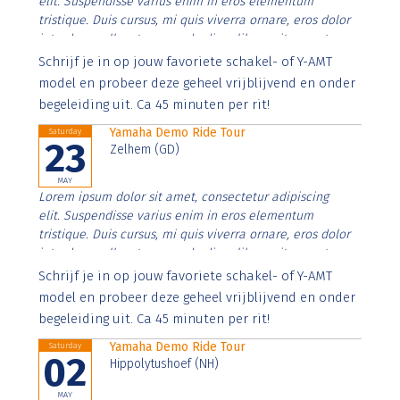
elit. Suspendisse varius enim in eros elementum
tristique. Duis cursus, mi quis viverra ornare, eros dolor
interdum nulla, ut commodo diam libero vitae erat.
Aenean faucibus nibh et justo cursus id rutrum lorem
Schrijf je in op jouw favoriete schakel- of Y-AMT
imperdiet. Nunc ut sem vitae risus tristique posuere.
model en probeer deze geheel vrijblijvend en onder
begeleiding uit. Ca 45 minuten per rit!
Yamaha Demo Ride Tour
Saturday
23
Zelhem (GD)
MAY
Lorem ipsum dolor sit amet, consectetur adipiscing
elit. Suspendisse varius enim in eros elementum
tristique. Duis cursus, mi quis viverra ornare, eros dolor
interdum nulla, ut commodo diam libero vitae erat.
Aenean faucibus nibh et justo cursus id rutrum lorem
Schrijf je in op jouw favoriete schakel- of Y-AMT
imperdiet. Nunc ut sem vitae risus tristique posuere.
model en probeer deze geheel vrijblijvend en onder
begeleiding uit. Ca 45 minuten per rit!
Yamaha Demo Ride Tour
Saturday
02
Hippolytushoef (NH)
MAY