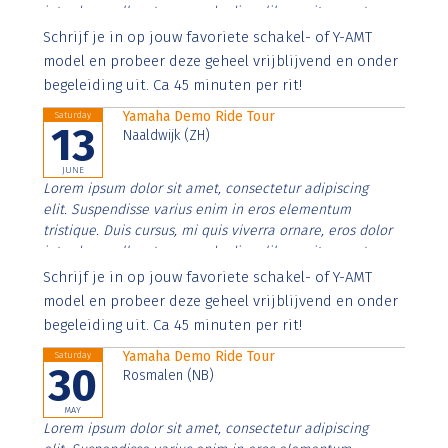
interdum nulla, ut commodo diam libero vitae erat.
Aenean faucibus nibh et justo cursus id rutrum lorem
Schrijf je in op jouw favoriete schakel- of Y-AMT
imperdiet. Nunc ut sem vitae risus tristique posuere.
model en probeer deze geheel vrijblijvend en onder
begeleiding uit. Ca 45 minuten per rit!
Yamaha Demo Ride Tour
Saturday
13
Naaldwijk (ZH)
JUNE
Lorem ipsum dolor sit amet, consectetur adipiscing
elit. Suspendisse varius enim in eros elementum
tristique. Duis cursus, mi quis viverra ornare, eros dolor
interdum nulla, ut commodo diam libero vitae erat.
Aenean faucibus nibh et justo cursus id rutrum lorem
Schrijf je in op jouw favoriete schakel- of Y-AMT
imperdiet. Nunc ut sem vitae risus tristique posuere.
model en probeer deze geheel vrijblijvend en onder
begeleiding uit. Ca 45 minuten per rit!
Yamaha Demo Ride Tour
Saturday
30
Rosmalen (NB)
MAY
Lorem ipsum dolor sit amet, consectetur adipiscing