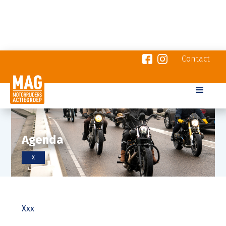
Contact
Agenda
X
Xxx