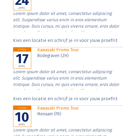
24
APRIL
Lorem ipsum dolor sit amet, consectetur adipiscing
elit. Suspendisse varius enim in eros elementum
tristique. Duis cursus, mi quis viverra ornare, eros dolor
interdum nulla, ut commodo diam libero vitae erat.
Aenean faucibus nibh et justo cursus id rutrum lorem
Kies een locatie en schrijf je in voor jouw proefrit
imperdiet. Nunc ut sem vitae risus tristique posuere.
Kawasaki Promo Tour
Friday
17
Bodegraven (ZH)
APRIL
Lorem ipsum dolor sit amet, consectetur adipiscing
elit. Suspendisse varius enim in eros elementum
tristique. Duis cursus, mi quis viverra ornare, eros dolor
interdum nulla, ut commodo diam libero vitae erat.
Aenean faucibus nibh et justo cursus id rutrum lorem
Kies een locatie en schrijf je in voor jouw proefrit
imperdiet. Nunc ut sem vitae risus tristique posuere.
Kawasaki Promo Tour
Friday
10
Menaam (FR)
APRIL
Lorem ipsum dolor sit amet, consectetur adipiscing