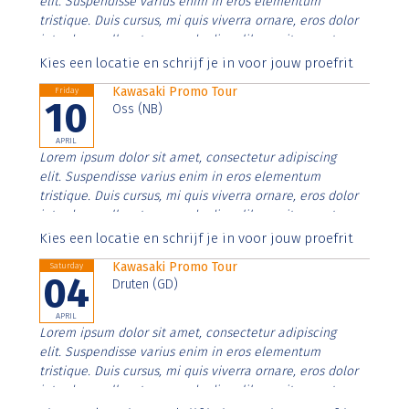
elit. Suspendisse varius enim in eros elementum
tristique. Duis cursus, mi quis viverra ornare, eros dolor
interdum nulla, ut commodo diam libero vitae erat.
Aenean faucibus nibh et justo cursus id rutrum lorem
Kies een locatie en schrijf je in voor jouw proefrit
imperdiet. Nunc ut sem vitae risus tristique posuere.
Kawasaki Promo Tour
Friday
10
Oss (NB)
APRIL
Lorem ipsum dolor sit amet, consectetur adipiscing
elit. Suspendisse varius enim in eros elementum
tristique. Duis cursus, mi quis viverra ornare, eros dolor
interdum nulla, ut commodo diam libero vitae erat.
Aenean faucibus nibh et justo cursus id rutrum lorem
Kies een locatie en schrijf je in voor jouw proefrit
imperdiet. Nunc ut sem vitae risus tristique posuere.
Kawasaki Promo Tour
Saturday
04
Druten (GD)
APRIL
Lorem ipsum dolor sit amet, consectetur adipiscing
elit. Suspendisse varius enim in eros elementum
tristique. Duis cursus, mi quis viverra ornare, eros dolor
interdum nulla, ut commodo diam libero vitae erat.