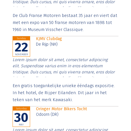
tristique. Duis cursus, mi quis viverra ornare, eros dolor
interdum nulla, ut commodo diam libero vitae erat.
Aenean faucibus nibh et justo cursus id rutrum lorem
De Club Franse Motoren bestaat 35 jaar en viert dat
imperdiet. Nunc ut sem vitae risus tristique posuere.
met een expo van 50 franse motoren van 1898 tot
1960 in Museum Visscher Classique.
KJMV Clubdag
Sunday
22
De Rijp (NH)
NOVEMBER
Lorem ipsum dolor sit amet, consectetur adipiscing
elit. Suspendisse varius enim in eros elementum
tristique. Duis cursus, mi quis viverra ornare, eros dolor
interdum nulla, ut commodo diam libero vitae erat.
Aenean faucibus nibh et justo cursus id rutrum lorem
Een gratis toegankelijke unieke ééndags expositie.
imperdiet. Nunc ut sem vitae risus tristique posuere.
In het hotel, de Rijper Eilanden. Dit jaar in het
teken van het merk Kawasaki.
Oringer Motor Bikers Tocht
Saturday
30
Odoorn (DR)
MAY
Lorem ipsum dolor sit amet, consectetur adipiscing