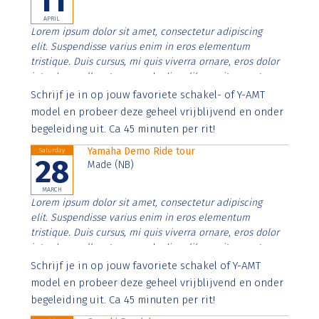
11
APRIL
Lorem ipsum dolor sit amet, consectetur adipiscing
elit. Suspendisse varius enim in eros elementum
tristique. Duis cursus, mi quis viverra ornare, eros dolor
interdum nulla, ut commodo diam libero vitae erat.
Aenean faucibus nibh et justo cursus id rutrum lorem
Schrijf je in op jouw favoriete schakel- of Y-AMT
imperdiet. Nunc ut sem vitae risus tristique posuere.
model en probeer deze geheel vrijblijvend en onder
begeleiding uit. Ca 45 minuten per rit!
Yamaha Demo Ride tour
Saturday
28
Made (NB)
MARCH
Lorem ipsum dolor sit amet, consectetur adipiscing
elit. Suspendisse varius enim in eros elementum
tristique. Duis cursus, mi quis viverra ornare, eros dolor
interdum nulla, ut commodo diam libero vitae erat.
Aenean faucibus nibh et justo cursus id rutrum lorem
Schrijf je in op jouw favoriete schakel of Y-AMT
imperdiet. Nunc ut sem vitae risus tristique posuere.
model en probeer deze geheel vrijblijvend en onder
begeleiding uit. Ca 45 minuten per rit!