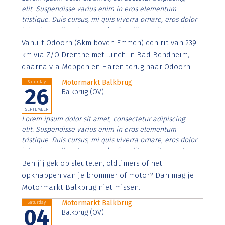
elit. Suspendisse varius enim in eros elementum
tristique. Duis cursus, mi quis viverra ornare, eros dolor
interdum nulla, ut commodo diam libero vitae erat.
Aenean faucibus nibh et justo cursus id rutrum lorem
Vanuit Odoorn (8km boven Emmen) een rit van 239
imperdiet. Nunc ut sem vitae risus tristique posuere.
km via Z/O Drenthe met lunch in Bad Bendheim,
daarna via Meppen en Haren terug naar Odoorn.
Motormarkt Balkbrug
Saturday
26
Balkbrug (OV)
SEPTEMBER
Lorem ipsum dolor sit amet, consectetur adipiscing
elit. Suspendisse varius enim in eros elementum
tristique. Duis cursus, mi quis viverra ornare, eros dolor
interdum nulla, ut commodo diam libero vitae erat.
Aenean faucibus nibh et justo cursus id rutrum lorem
Ben jij gek op sleutelen, oldtimers of het
imperdiet. Nunc ut sem vitae risus tristique posuere.
opknappen van je brommer of motor? Dan mag je
Motormarkt Balkbrug niet missen.
Motormarkt Balkbrug
Saturday
04
Balkbrug (OV)