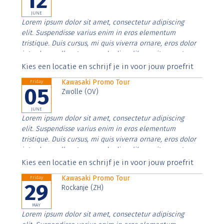
12
JUNE
Lorem ipsum dolor sit amet, consectetur adipiscing
elit. Suspendisse varius enim in eros elementum
tristique. Duis cursus, mi quis viverra ornare, eros dolor
interdum nulla, ut commodo diam libero vitae erat.
Aenean faucibus nibh et justo cursus id rutrum lorem
Kies een locatie en schrijf je in voor jouw proefrit
imperdiet. Nunc ut sem vitae risus tristique posuere.
Kawasaki Promo Tour
Friday
05
Zwolle (OV)
JUNE
Lorem ipsum dolor sit amet, consectetur adipiscing
elit. Suspendisse varius enim in eros elementum
tristique. Duis cursus, mi quis viverra ornare, eros dolor
interdum nulla, ut commodo diam libero vitae erat.
Aenean faucibus nibh et justo cursus id rutrum lorem
Kies een locatie en schrijf je in voor jouw proefrit
imperdiet. Nunc ut sem vitae risus tristique posuere.
Kawasaki Promo Tour
Friday
29
Rockanje (ZH)
MAY
Lorem ipsum dolor sit amet, consectetur adipiscing