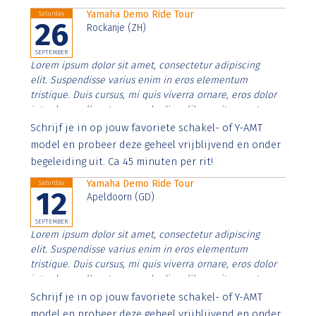
Yamaha Demo Ride Tour
Saturday
26
Rockanje (ZH)
SEPTEMBER
Lorem ipsum dolor sit amet, consectetur adipiscing
elit. Suspendisse varius enim in eros elementum
tristique. Duis cursus, mi quis viverra ornare, eros dolor
interdum nulla, ut commodo diam libero vitae erat.
Aenean faucibus nibh et justo cursus id rutrum lorem
Schrijf je in op jouw favoriete schakel- of Y-AMT
imperdiet. Nunc ut sem vitae risus tristique posuere.
model en probeer deze geheel vrijblijvend en onder
begeleiding uit. Ca 45 minuten per rit!
Yamaha Demo Ride Tour
Saturday
12
Apeldoorn (GD)
SEPTEMBER
Lorem ipsum dolor sit amet, consectetur adipiscing
elit. Suspendisse varius enim in eros elementum
tristique. Duis cursus, mi quis viverra ornare, eros dolor
interdum nulla, ut commodo diam libero vitae erat.
Aenean faucibus nibh et justo cursus id rutrum lorem
Schrijf je in op jouw favoriete schakel- of Y-AMT
imperdiet. Nunc ut sem vitae risus tristique posuere.
model en probeer deze geheel vrijblijvend en onder