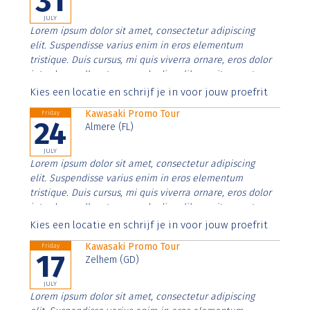
31
JULY
Lorem ipsum dolor sit amet, consectetur adipiscing
elit. Suspendisse varius enim in eros elementum
tristique. Duis cursus, mi quis viverra ornare, eros dolor
interdum nulla, ut commodo diam libero vitae erat.
Aenean faucibus nibh et justo cursus id rutrum lorem
Kies een locatie en schrijf je in voor jouw proefrit
imperdiet. Nunc ut sem vitae risus tristique posuere.
Kawasaki Promo Tour
Friday
24
Almere (FL)
JULY
Lorem ipsum dolor sit amet, consectetur adipiscing
elit. Suspendisse varius enim in eros elementum
tristique. Duis cursus, mi quis viverra ornare, eros dolor
interdum nulla, ut commodo diam libero vitae erat.
Aenean faucibus nibh et justo cursus id rutrum lorem
Kies een locatie en schrijf je in voor jouw proefrit
imperdiet. Nunc ut sem vitae risus tristique posuere.
Kawasaki Promo Tour
Friday
17
Zelhem (GD)
JULY
Lorem ipsum dolor sit amet, consectetur adipiscing