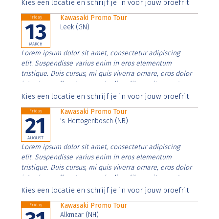
Aenean faucibus nibh et justo cursus id rutrum lorem
Kies een locatie en schrijf je in voor jouw proefrit
imperdiet. Nunc ut sem vitae risus tristique posuere.
Kawasaki Promo Tour
Friday
13
Leek (GN)
MARCH
Lorem ipsum dolor sit amet, consectetur adipiscing
elit. Suspendisse varius enim in eros elementum
tristique. Duis cursus, mi quis viverra ornare, eros dolor
interdum nulla, ut commodo diam libero vitae erat.
Aenean faucibus nibh et justo cursus id rutrum lorem
Kies een locatie en schrijf je in voor jouw proefrit
imperdiet. Nunc ut sem vitae risus tristique posuere.
Kawasaki Promo Tour
Friday
21
's-Hertogenbosch (NB)
AUGUST
Lorem ipsum dolor sit amet, consectetur adipiscing
elit. Suspendisse varius enim in eros elementum
tristique. Duis cursus, mi quis viverra ornare, eros dolor
interdum nulla, ut commodo diam libero vitae erat.
Aenean faucibus nibh et justo cursus id rutrum lorem
Kies een locatie en schrijf je in voor jouw proefrit
imperdiet. Nunc ut sem vitae risus tristique posuere.
Kawasaki Promo Tour
Friday
Alkmaar (NH)