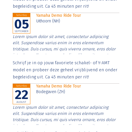
begeleiding uit. Ca 45 minuten per rit!
Yamaha Demo Ride Tour
Saturday
05
Uithoorn (NH)
SEPTEMBER
Lorem ipsum dolor sit amet, consectetur adipiscing
elit. Suspendisse varius enim in eros elementum
tristique. Duis cursus, mi quis viverra ornare, eros dolor
interdum nulla, ut commodo diam libero vitae erat.
Aenean faucibus nibh et justo cursus id rutrum lorem
Schrijf je in op jouw favoriete schakel- of Y-AMT
imperdiet. Nunc ut sem vitae risus tristique posuere.
model en probeer deze geheel vrijblijvend en onder
begeleiding uit. Ca 45 minuten per rit!
Yamaha Demo Ride Tour
Saturday
22
Bodegaven (ZH)
AUGUST
Lorem ipsum dolor sit amet, consectetur adipiscing
elit. Suspendisse varius enim in eros elementum
tristique. Duis cursus, mi quis viverra ornare, eros dolor
interdum nulla, ut commodo diam libero vitae erat.