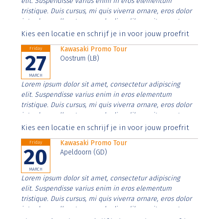
elit. Suspendisse varius enim in eros elementum
tristique. Duis cursus, mi quis viverra ornare, eros dolor
interdum nulla, ut commodo diam libero vitae erat.
Aenean faucibus nibh et justo cursus id rutrum lorem
Kies een locatie en schrijf je in voor jouw proefrit
imperdiet. Nunc ut sem vitae risus tristique posuere.
Kawasaki Promo Tour
Friday
27
Oostrum (LB)
MARCH
Lorem ipsum dolor sit amet, consectetur adipiscing
elit. Suspendisse varius enim in eros elementum
tristique. Duis cursus, mi quis viverra ornare, eros dolor
interdum nulla, ut commodo diam libero vitae erat.
Aenean faucibus nibh et justo cursus id rutrum lorem
Kies een locatie en schrijf je in voor jouw proefrit
imperdiet. Nunc ut sem vitae risus tristique posuere.
Kawasaki Promo Tour
Friday
20
Apeldoorn (GD)
MARCH
Lorem ipsum dolor sit amet, consectetur adipiscing
elit. Suspendisse varius enim in eros elementum
tristique. Duis cursus, mi quis viverra ornare, eros dolor
interdum nulla, ut commodo diam libero vitae erat.