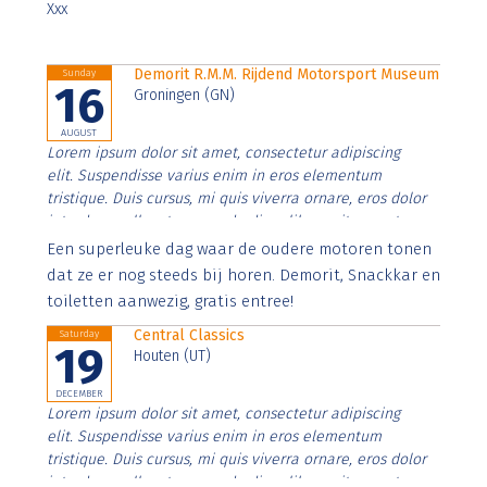
Xxx
Demorit R.M.M. Rijdend Motorsport Museum
Sunday
16
Groningen (GN)
AUGUST
Lorem ipsum dolor sit amet, consectetur adipiscing
elit. Suspendisse varius enim in eros elementum
tristique. Duis cursus, mi quis viverra ornare, eros dolor
interdum nulla, ut commodo diam libero vitae erat.
Aenean faucibus nibh et justo cursus id rutrum lorem
Een superleuke dag waar de oudere motoren tonen
imperdiet. Nunc ut sem vitae risus tristique posuere.
dat ze er nog steeds bij horen. Demorit, Snackkar en
toiletten aanwezig, gratis entree!
Central Classics
Saturday
19
Houten (UT)
DECEMBER
Lorem ipsum dolor sit amet, consectetur adipiscing
elit. Suspendisse varius enim in eros elementum
tristique. Duis cursus, mi quis viverra ornare, eros dolor
interdum nulla, ut commodo diam libero vitae erat.