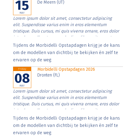
15
De Meern (UT)
MAY
Lorem ipsum dolor sit amet, consectetur adipiscing
elit. Suspendisse varius enim in eros elementum
tristique. Duis cursus, mi quis viverra ornare, eros dolor
interdum nulla, ut commodo diam libero vitae erat.
Aenean faucibus nibh et justo cursus id rutrum lorem
Tijdens de Morbidelli Opstapdagen krijg je de kans
imperdiet. Nunc ut sem vitae risus tristique posuere.
om de modellen van dichtbij te bekijken én zelf te
ervaren op de weg.
Morbidelli Opstapdagen 2026
Friday
08
Dronten (FL)
MAY
Lorem ipsum dolor sit amet, consectetur adipiscing
elit. Suspendisse varius enim in eros elementum
tristique. Duis cursus, mi quis viverra ornare, eros dolor
interdum nulla, ut commodo diam libero vitae erat.
Aenean faucibus nibh et justo cursus id rutrum lorem
Tijdens de Morbidelli Opstapdagen krijg je de kans
imperdiet. Nunc ut sem vitae risus tristique posuere.
om de modellen van dichtbij te bekijken én zelf te
ervaren op de weg.