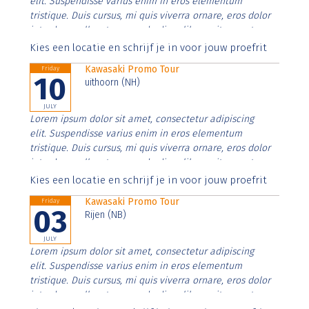
elit. Suspendisse varius enim in eros elementum
tristique. Duis cursus, mi quis viverra ornare, eros dolor
interdum nulla, ut commodo diam libero vitae erat.
Aenean faucibus nibh et justo cursus id rutrum lorem
Kies een locatie en schrijf je in voor jouw proefrit
imperdiet. Nunc ut sem vitae risus tristique posuere.
Kawasaki Promo Tour
Friday
10
uithoorn (NH)
JULY
Lorem ipsum dolor sit amet, consectetur adipiscing
elit. Suspendisse varius enim in eros elementum
tristique. Duis cursus, mi quis viverra ornare, eros dolor
interdum nulla, ut commodo diam libero vitae erat.
Aenean faucibus nibh et justo cursus id rutrum lorem
Kies een locatie en schrijf je in voor jouw proefrit
imperdiet. Nunc ut sem vitae risus tristique posuere.
Kawasaki Promo Tour
Friday
03
Rijen (NB)
JULY
Lorem ipsum dolor sit amet, consectetur adipiscing
elit. Suspendisse varius enim in eros elementum
tristique. Duis cursus, mi quis viverra ornare, eros dolor
interdum nulla, ut commodo diam libero vitae erat.