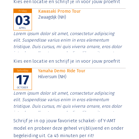
Aenean faucibus nibh et justo cursus id rutrum lorem
Kies een locatie en schrijf je in voor jouw proefrit
imperdiet. Nunc ut sem vitae risus tristique posuere.
Kawasaki Promo Tour
Friday
03
Zwaagdijk (NH)
APRIL
Lorem ipsum dolor sit amet, consectetur adipiscing
elit. Suspendisse varius enim in eros elementum
tristique. Duis cursus, mi quis viverra ornare, eros dolor
interdum nulla, ut commodo diam libero vitae erat.
Aenean faucibus nibh et justo cursus id rutrum lorem
Kies een locatie en schrijf je in voor jouw proefrit
imperdiet. Nunc ut sem vitae risus tristique posuere.
Yamaha Demo Ride Tour
Saturday
17
Hilversum (NH)
OCTOBER
Lorem ipsum dolor sit amet, consectetur adipiscing
elit. Suspendisse varius enim in eros elementum
tristique. Duis cursus, mi quis viverra ornare, eros dolor
interdum nulla, ut commodo diam libero vitae erat.
Aenean faucibus nibh et justo cursus id rutrum lorem
Schrijf je in op jouw favoriete schakel- of Y-AMT
imperdiet. Nunc ut sem vitae risus tristique posuere.
model en probeer deze geheel vrijblijvend en onder
begeleiding uit. Ca 45 minuten per rit!