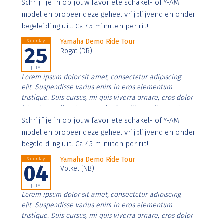
Aenean faucibus nibh et justo cursus id rutrum lorem
Schrijf je in op jouw favoriete schakel- of Y-AMT
imperdiet. Nunc ut sem vitae risus tristique posuere.
model en probeer deze geheel vrijblijvend en onder
begeleiding uit. Ca 45 minuten per rit!
Yamaha Demo Ride Tour
Saturday
25
Rogat (DR)
JULY
Lorem ipsum dolor sit amet, consectetur adipiscing
elit. Suspendisse varius enim in eros elementum
tristique. Duis cursus, mi quis viverra ornare, eros dolor
interdum nulla, ut commodo diam libero vitae erat.
Aenean faucibus nibh et justo cursus id rutrum lorem
Schrijf je in op jouw favoriete schakel- of Y-AMT
imperdiet. Nunc ut sem vitae risus tristique posuere.
model en probeer deze geheel vrijblijvend en onder
begeleiding uit. Ca 45 minuten per rit!
Yamaha Demo Ride Tour
Saturday
04
Volkel (NB)
JULY
Lorem ipsum dolor sit amet, consectetur adipiscing
elit. Suspendisse varius enim in eros elementum
tristique. Duis cursus, mi quis viverra ornare, eros dolor