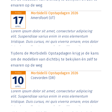
ervaren op de weg.
Morbidelli Opstapdagen 2026
Friday
17
Amersfoort (UT)
APRIL
Lorem ipsum dolor sit amet, consectetur adipiscing
elit. Suspendisse varius enim in eros elementum
tristique. Duis cursus, mi quis viverra ornare, eros dolor
interdum nulla, ut commodo diam libero vitae erat.
Aenean faucibus nibh et justo cursus id rutrum lorem
Tijdens de Morbidelli Opstapdagen krijg je de kans
imperdiet. Nunc ut sem vitae risus tristique posuere.
om de modellen van dichtbij te bekijken én zelf te
ervaren op de weg
Morbidelli Opstapdagen 2026
Friday
10
Coevorden (DR)
APRIL
Lorem ipsum dolor sit amet, consectetur adipiscing
elit. Suspendisse varius enim in eros elementum
tristique. Duis cursus, mi quis viverra ornare, eros dolor
interdum nulla, ut commodo diam libero vitae erat.