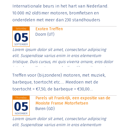
Aenean faucibus nibh et justo cursus id rutrum lorem
Internationale beurs in het hart van Nederland.
imperdiet. Nunc ut sem vitae risus tristique posuere.
10.000 m2 oldtimer motoren, bromfietsen en
onderdelen met meer dan 230 standhouders
Exoten Treffen
Saturday
05
Doorn (UT)
SEPTEMBER
Lorem ipsum dolor sit amet, consectetur adipiscing
elit. Suspendisse varius enim in eros elementum
tristique. Duis cursus, mi quis viverra ornare, eros dolor
interdum nulla, ut commodo diam libero vitae erat.
Aenean faucibus nibh et justo cursus id rutrum lorem
Treffen voor (bijzondere) motoren, met muziek,
imperdiet. Nunc ut sem vitae risus tristique posuere.
barbeque, toertocht etc..... Meedoen met de
toertocht = €7,50, de barbeque = €30,00....
Parels uit Frankrijk, een expositie van de
Thursday
05
Mooiste Franse Motorfietsen
Buren (GD)
NOVEMBER
Lorem ipsum dolor sit amet, consectetur adipiscing
elit. Suspendisse varius enim in eros elementum