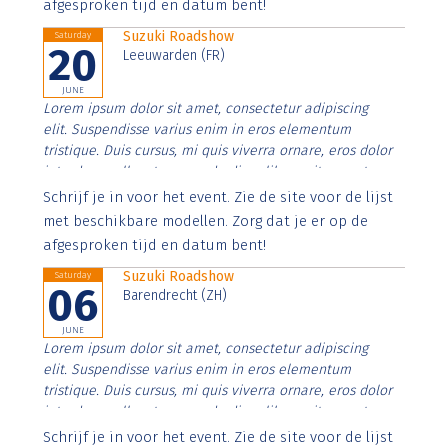
afgesproken tijd en datum bent!
Suzuki Roadshow
Saturday
20
Leeuwarden (FR)
JUNE
Lorem ipsum dolor sit amet, consectetur adipiscing
elit. Suspendisse varius enim in eros elementum
tristique. Duis cursus, mi quis viverra ornare, eros dolor
interdum nulla, ut commodo diam libero vitae erat.
Aenean faucibus nibh et justo cursus id rutrum lorem
Schrijf je in voor het event. Zie de site voor de lijst
imperdiet. Nunc ut sem vitae risus tristique posuere.
met beschikbare modellen. Zorg dat je er op de
afgesproken tijd en datum bent!
Suzuki Roadshow
Saturday
06
Barendrecht (ZH)
JUNE
Lorem ipsum dolor sit amet, consectetur adipiscing
elit. Suspendisse varius enim in eros elementum
tristique. Duis cursus, mi quis viverra ornare, eros dolor
interdum nulla, ut commodo diam libero vitae erat.
Aenean faucibus nibh et justo cursus id rutrum lorem
Schrijf je in voor het event. Zie de site voor de lijst