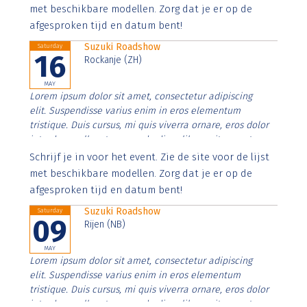
imperdiet. Nunc ut sem vitae risus tristique posuere.
met beschikbare modellen. Zorg dat je er op de
afgesproken tijd en datum bent!
Suzuki Roadshow
Saturday
16
Rockanje (ZH)
MAY
Lorem ipsum dolor sit amet, consectetur adipiscing
elit. Suspendisse varius enim in eros elementum
tristique. Duis cursus, mi quis viverra ornare, eros dolor
interdum nulla, ut commodo diam libero vitae erat.
Aenean faucibus nibh et justo cursus id rutrum lorem
Schrijf je in voor het event. Zie de site voor de lijst
imperdiet. Nunc ut sem vitae risus tristique posuere.
met beschikbare modellen. Zorg dat je er op de
afgesproken tijd en datum bent!
Suzuki Roadshow
Saturday
09
Rijen (NB)
MAY
Lorem ipsum dolor sit amet, consectetur adipiscing
elit. Suspendisse varius enim in eros elementum
tristique. Duis cursus, mi quis viverra ornare, eros dolor
interdum nulla, ut commodo diam libero vitae erat.