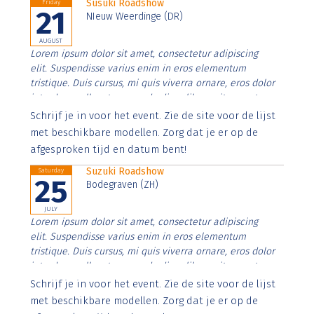
Susuki Roadshow
Friday
21
NIeuw Weerdinge (DR)
AUGUST
Lorem ipsum dolor sit amet, consectetur adipiscing
elit. Suspendisse varius enim in eros elementum
tristique. Duis cursus, mi quis viverra ornare, eros dolor
interdum nulla, ut commodo diam libero vitae erat.
Aenean faucibus nibh et justo cursus id rutrum lorem
Schrijf je in voor het event. Zie de site voor de lijst
imperdiet. Nunc ut sem vitae risus tristique posuere.
met beschikbare modellen. Zorg dat je er op de
afgesproken tijd en datum bent!
Suzuki Roadshow
Saturday
25
Bodegraven (ZH)
JULY
Lorem ipsum dolor sit amet, consectetur adipiscing
elit. Suspendisse varius enim in eros elementum
tristique. Duis cursus, mi quis viverra ornare, eros dolor
interdum nulla, ut commodo diam libero vitae erat.
Aenean faucibus nibh et justo cursus id rutrum lorem
Schrijf je in voor het event. Zie de site voor de lijst
imperdiet. Nunc ut sem vitae risus tristique posuere.
met beschikbare modellen. Zorg dat je er op de