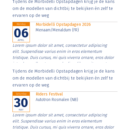
Aenean faucibus nibh et justo cursus id rutrum lorem
Tijdens de Morbidelli Opstapdagen krijg je de kans
imperdiet. Nunc ut sem vitae risus tristique posuere.
om de modellen van dichtbij te bekijken én zelf te
ervaren op de weg
Morbidelli Opstapdagen 2026
Monday
06
Menaam/Menaldum (FR)
APRIL
Lorem ipsum dolor sit amet, consectetur adipiscing
elit. Suspendisse varius enim in eros elementum
tristique. Duis cursus, mi quis viverra ornare, eros dolor
interdum nulla, ut commodo diam libero vitae erat.
Aenean faucibus nibh et justo cursus id rutrum lorem
Tijdens de Morbidelli Opstapdagen krijg je de kans
imperdiet. Nunc ut sem vitae risus tristique posuere.
om de modellen van dichtbij te bekijken én zelf te
ervaren op de weg.
Riders Festival
Saturday
30
Autotron Rosmalen (NB)
MAY
Lorem ipsum dolor sit amet, consectetur adipiscing
elit. Suspendisse varius enim in eros elementum
tristique. Duis cursus, mi quis viverra ornare, eros dolor