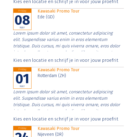
Aenean faucibus nibh et justo cursus id rutrum lorem
Kies een locatie en schrijf je in voor jouw proefrit
imperdiet. Nunc ut sem vitae risus tristique posuere.
Kawasaki Promo Tour
Friday
08
Ede (GD)
MAY
Lorem ipsum dolor sit amet, consectetur adipiscing
elit. Suspendisse varius enim in eros elementum
tristique. Duis cursus, mi quis viverra ornare, eros dolor
interdum nulla, ut commodo diam libero vitae erat.
Aenean faucibus nibh et justo cursus id rutrum lorem
Kies een locatie en schrijf je in voor jouw proefrit
imperdiet. Nunc ut sem vitae risus tristique posuere.
Kawasaki Promo Tour
Friday
01
Rotterdam (ZH)
MAY
Lorem ipsum dolor sit amet, consectetur adipiscing
elit. Suspendisse varius enim in eros elementum
tristique. Duis cursus, mi quis viverra ornare, eros dolor
interdum nulla, ut commodo diam libero vitae erat.
Aenean faucibus nibh et justo cursus id rutrum lorem
Kies een locatie en schrijf je in voor jouw proefrit
imperdiet. Nunc ut sem vitae risus tristique posuere.
Kawasaki Promo Tour
Friday
Nijeveen (DR)