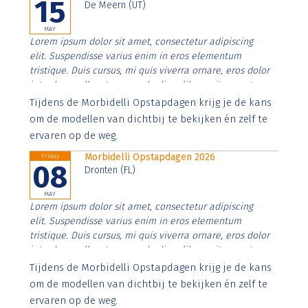
15
De Meern (UT)
MAY
Lorem ipsum dolor sit amet, consectetur adipiscing
elit. Suspendisse varius enim in eros elementum
tristique. Duis cursus, mi quis viverra ornare, eros dolor
interdum nulla, ut commodo diam libero vitae erat.
Aenean faucibus nibh et justo cursus id rutrum lorem
Tijdens de Morbidelli Opstapdagen krijg je de kans
imperdiet. Nunc ut sem vitae risus tristique posuere.
om de modellen van dichtbij te bekijken én zelf te
ervaren op de weg.
Morbidelli Opstapdagen 2026
Friday
08
Dronten (FL)
MAY
Lorem ipsum dolor sit amet, consectetur adipiscing
elit. Suspendisse varius enim in eros elementum
tristique. Duis cursus, mi quis viverra ornare, eros dolor
interdum nulla, ut commodo diam libero vitae erat.
Aenean faucibus nibh et justo cursus id rutrum lorem
Tijdens de Morbidelli Opstapdagen krijg je de kans
imperdiet. Nunc ut sem vitae risus tristique posuere.
om de modellen van dichtbij te bekijken én zelf te
ervaren op de weg.