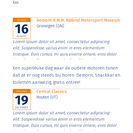
Xxx
Demorit R.M.M. Rijdend Motorsport Museum
Sunday
16
Groningen (GN)
AUGUST
Lorem ipsum dolor sit amet, consectetur adipiscing
elit. Suspendisse varius enim in eros elementum
tristique. Duis cursus, mi quis viverra ornare, eros dolor
interdum nulla, ut commodo diam libero vitae erat.
Aenean faucibus nibh et justo cursus id rutrum lorem
Een superleuke dag waar de oudere motoren tonen
imperdiet. Nunc ut sem vitae risus tristique posuere.
dat ze er nog steeds bij horen. Demorit, Snackkar en
toiletten aanwezig, gratis entree!
Central Classics
Saturday
19
Houten (UT)
DECEMBER
Lorem ipsum dolor sit amet, consectetur adipiscing
elit. Suspendisse varius enim in eros elementum
tristique. Duis cursus, mi quis viverra ornare, eros dolor
interdum nulla, ut commodo diam libero vitae erat.