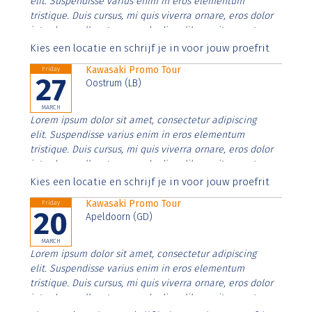
elit. Suspendisse varius enim in eros elementum
tristique. Duis cursus, mi quis viverra ornare, eros dolor
interdum nulla, ut commodo diam libero vitae erat.
Aenean faucibus nibh et justo cursus id rutrum lorem
Kies een locatie en schrijf je in voor jouw proefrit
imperdiet. Nunc ut sem vitae risus tristique posuere.
Kawasaki Promo Tour
Friday
27
Oostrum (LB)
MARCH
Lorem ipsum dolor sit amet, consectetur adipiscing
elit. Suspendisse varius enim in eros elementum
tristique. Duis cursus, mi quis viverra ornare, eros dolor
interdum nulla, ut commodo diam libero vitae erat.
Aenean faucibus nibh et justo cursus id rutrum lorem
Kies een locatie en schrijf je in voor jouw proefrit
imperdiet. Nunc ut sem vitae risus tristique posuere.
Kawasaki Promo Tour
Friday
20
Apeldoorn (GD)
MARCH
Lorem ipsum dolor sit amet, consectetur adipiscing
elit. Suspendisse varius enim in eros elementum
tristique. Duis cursus, mi quis viverra ornare, eros dolor
interdum nulla, ut commodo diam libero vitae erat.