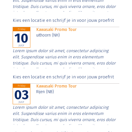
elit. Suspendisse varius enim in eros elementum
tristique. Duis cursus, mi quis viverra ornare, eros dolor
interdum nulla, ut commodo diam libero vitae erat.
Aenean faucibus nibh et justo cursus id rutrum lorem
Kies een locatie en schrijf je in voor jouw proefrit
imperdiet. Nunc ut sem vitae risus tristique posuere.
Kawasaki Promo Tour
Friday
10
uithoorn (NH)
JULY
Lorem ipsum dolor sit amet, consectetur adipiscing
elit. Suspendisse varius enim in eros elementum
tristique. Duis cursus, mi quis viverra ornare, eros dolor
interdum nulla, ut commodo diam libero vitae erat.
Aenean faucibus nibh et justo cursus id rutrum lorem
Kies een locatie en schrijf je in voor jouw proefrit
imperdiet. Nunc ut sem vitae risus tristique posuere.
Kawasaki Promo Tour
Friday
03
Rijen (NB)
JULY
Lorem ipsum dolor sit amet, consectetur adipiscing
elit. Suspendisse varius enim in eros elementum
tristique. Duis cursus, mi quis viverra ornare, eros dolor
interdum nulla, ut commodo diam libero vitae erat.