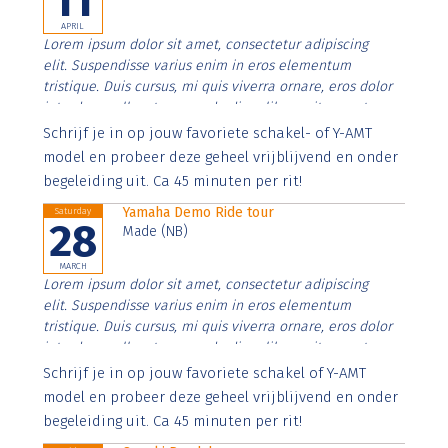
11
APRIL
Lorem ipsum dolor sit amet, consectetur adipiscing
elit. Suspendisse varius enim in eros elementum
tristique. Duis cursus, mi quis viverra ornare, eros dolor
interdum nulla, ut commodo diam libero vitae erat.
Aenean faucibus nibh et justo cursus id rutrum lorem
Schrijf je in op jouw favoriete schakel- of Y-AMT
imperdiet. Nunc ut sem vitae risus tristique posuere.
model en probeer deze geheel vrijblijvend en onder
begeleiding uit. Ca 45 minuten per rit!
Yamaha Demo Ride tour
Saturday
28
Made (NB)
MARCH
Lorem ipsum dolor sit amet, consectetur adipiscing
elit. Suspendisse varius enim in eros elementum
tristique. Duis cursus, mi quis viverra ornare, eros dolor
interdum nulla, ut commodo diam libero vitae erat.
Aenean faucibus nibh et justo cursus id rutrum lorem
Schrijf je in op jouw favoriete schakel of Y-AMT
imperdiet. Nunc ut sem vitae risus tristique posuere.
model en probeer deze geheel vrijblijvend en onder
begeleiding uit. Ca 45 minuten per rit!