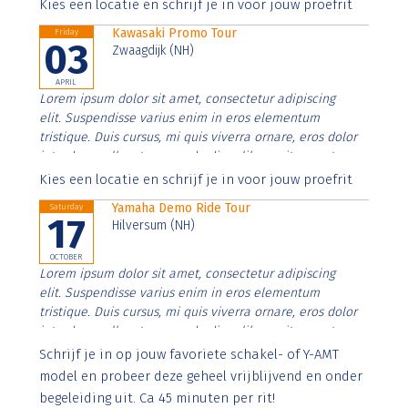
Aenean faucibus nibh et justo cursus id rutrum lorem
Kies een locatie en schrijf je in voor jouw proefrit
imperdiet. Nunc ut sem vitae risus tristique posuere.
Kawasaki Promo Tour
Friday
03
Zwaagdijk (NH)
APRIL
Lorem ipsum dolor sit amet, consectetur adipiscing
elit. Suspendisse varius enim in eros elementum
tristique. Duis cursus, mi quis viverra ornare, eros dolor
interdum nulla, ut commodo diam libero vitae erat.
Aenean faucibus nibh et justo cursus id rutrum lorem
Kies een locatie en schrijf je in voor jouw proefrit
imperdiet. Nunc ut sem vitae risus tristique posuere.
Yamaha Demo Ride Tour
Saturday
17
Hilversum (NH)
OCTOBER
Lorem ipsum dolor sit amet, consectetur adipiscing
elit. Suspendisse varius enim in eros elementum
tristique. Duis cursus, mi quis viverra ornare, eros dolor
interdum nulla, ut commodo diam libero vitae erat.
Aenean faucibus nibh et justo cursus id rutrum lorem
Schrijf je in op jouw favoriete schakel- of Y-AMT
imperdiet. Nunc ut sem vitae risus tristique posuere.
model en probeer deze geheel vrijblijvend en onder
begeleiding uit. Ca 45 minuten per rit!