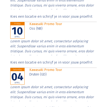
elit. Suspendisse varius enim in eros elementum
tristique. Duis cursus, mi quis viverra ornare, eros dolor
interdum nulla, ut commodo diam libero vitae erat.
Aenean faucibus nibh et justo cursus id rutrum lorem
Kies een locatie en schrijf je in voor jouw proefrit
imperdiet. Nunc ut sem vitae risus tristique posuere.
Kawasaki Promo Tour
Friday
10
Oss (NB)
APRIL
Lorem ipsum dolor sit amet, consectetur adipiscing
elit. Suspendisse varius enim in eros elementum
tristique. Duis cursus, mi quis viverra ornare, eros dolor
interdum nulla, ut commodo diam libero vitae erat.
Aenean faucibus nibh et justo cursus id rutrum lorem
Kies een locatie en schrijf je in voor jouw proefrit
imperdiet. Nunc ut sem vitae risus tristique posuere.
Kawasaki Promo Tour
Saturday
04
Druten (GD)
APRIL
Lorem ipsum dolor sit amet, consectetur adipiscing
elit. Suspendisse varius enim in eros elementum
tristique. Duis cursus, mi quis viverra ornare, eros dolor
interdum nulla, ut commodo diam libero vitae erat.