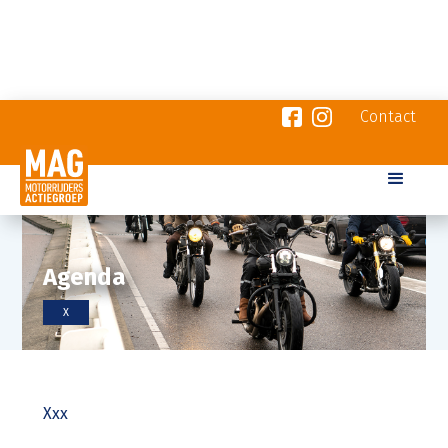
Contact
Agenda
X
Xxx