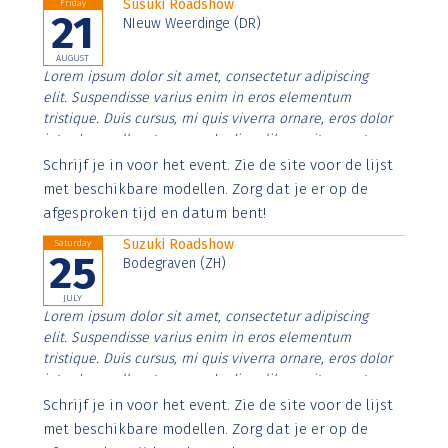
Susuki Roadshow
Friday
21
NIeuw Weerdinge (DR)
AUGUST
Lorem ipsum dolor sit amet, consectetur adipiscing
elit. Suspendisse varius enim in eros elementum
tristique. Duis cursus, mi quis viverra ornare, eros dolor
interdum nulla, ut commodo diam libero vitae erat.
Aenean faucibus nibh et justo cursus id rutrum lorem
Schrijf je in voor het event. Zie de site voor de lijst
imperdiet. Nunc ut sem vitae risus tristique posuere.
met beschikbare modellen. Zorg dat je er op de
afgesproken tijd en datum bent!
Suzuki Roadshow
Saturday
25
Bodegraven (ZH)
JULY
Lorem ipsum dolor sit amet, consectetur adipiscing
elit. Suspendisse varius enim in eros elementum
tristique. Duis cursus, mi quis viverra ornare, eros dolor
interdum nulla, ut commodo diam libero vitae erat.
Aenean faucibus nibh et justo cursus id rutrum lorem
Schrijf je in voor het event. Zie de site voor de lijst
imperdiet. Nunc ut sem vitae risus tristique posuere.
met beschikbare modellen. Zorg dat je er op de