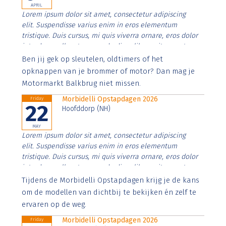
APRIL
Lorem ipsum dolor sit amet, consectetur adipiscing
elit. Suspendisse varius enim in eros elementum
tristique. Duis cursus, mi quis viverra ornare, eros dolor
interdum nulla, ut commodo diam libero vitae erat.
Aenean faucibus nibh et justo cursus id rutrum lorem
Ben jij gek op sleutelen, oldtimers of het
imperdiet. Nunc ut sem vitae risus tristique posuere.
opknappen van je brommer of motor? Dan mag je
Motormarkt Balkbrug niet missen.
Morbidelli Opstapdagen 2026
Friday
22
Hoofddorp (NH)
MAY
Lorem ipsum dolor sit amet, consectetur adipiscing
elit. Suspendisse varius enim in eros elementum
tristique. Duis cursus, mi quis viverra ornare, eros dolor
interdum nulla, ut commodo diam libero vitae erat.
Aenean faucibus nibh et justo cursus id rutrum lorem
Tijdens de Morbidelli Opstapdagen krijg je de kans
imperdiet. Nunc ut sem vitae risus tristique posuere.
om de modellen van dichtbij te bekijken én zelf te
ervaren op de weg.
Morbidelli Opstapdagen 2026
Friday