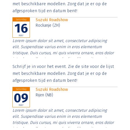
imperdiet. Nunc ut sem vitae risus tristique posuere.
met beschikbare modellen. Zorg dat je er op de
afgesproken tijd en datum bent!
Suzuki Roadshow
Saturday
16
Rockanje (ZH)
MAY
Lorem ipsum dolor sit amet, consectetur adipiscing
elit. Suspendisse varius enim in eros elementum
tristique. Duis cursus, mi quis viverra ornare, eros dolor
interdum nulla, ut commodo diam libero vitae erat.
Aenean faucibus nibh et justo cursus id rutrum lorem
Schrijf je in voor het event. Zie de site voor de lijst
imperdiet. Nunc ut sem vitae risus tristique posuere.
met beschikbare modellen. Zorg dat je er op de
afgesproken tijd en datum bent!
Suzuki Roadshow
Saturday
09
Rijen (NB)
MAY
Lorem ipsum dolor sit amet, consectetur adipiscing
elit. Suspendisse varius enim in eros elementum
tristique. Duis cursus, mi quis viverra ornare, eros dolor
interdum nulla, ut commodo diam libero vitae erat.