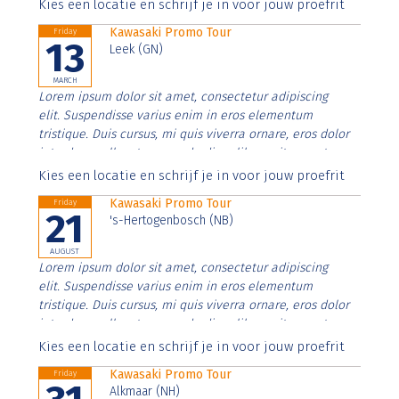
Aenean faucibus nibh et justo cursus id rutrum lorem
Kies een locatie en schrijf je in voor jouw proefrit
imperdiet. Nunc ut sem vitae risus tristique posuere.
Kawasaki Promo Tour
Friday
13
Leek (GN)
MARCH
Lorem ipsum dolor sit amet, consectetur adipiscing
elit. Suspendisse varius enim in eros elementum
tristique. Duis cursus, mi quis viverra ornare, eros dolor
interdum nulla, ut commodo diam libero vitae erat.
Aenean faucibus nibh et justo cursus id rutrum lorem
Kies een locatie en schrijf je in voor jouw proefrit
imperdiet. Nunc ut sem vitae risus tristique posuere.
Kawasaki Promo Tour
Friday
21
's-Hertogenbosch (NB)
AUGUST
Lorem ipsum dolor sit amet, consectetur adipiscing
elit. Suspendisse varius enim in eros elementum
tristique. Duis cursus, mi quis viverra ornare, eros dolor
interdum nulla, ut commodo diam libero vitae erat.
Aenean faucibus nibh et justo cursus id rutrum lorem
Kies een locatie en schrijf je in voor jouw proefrit
imperdiet. Nunc ut sem vitae risus tristique posuere.
Kawasaki Promo Tour
Friday
Alkmaar (NH)