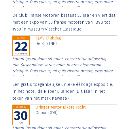
tristique. Duis cursus, mi quis viverra ornare, eros dolor
interdum nulla, ut commodo diam libero vitae erat.
Aenean faucibus nibh et justo cursus id rutrum lorem
De Club Franse Motoren bestaat 35 jaar en viert dat
imperdiet. Nunc ut sem vitae risus tristique posuere.
met een expo van 50 franse motoren van 1898 tot
1960 in Museum Visscher Classique.
KJMV Clubdag
Sunday
22
De Rijp (NH)
NOVEMBER
Lorem ipsum dolor sit amet, consectetur adipiscing
elit. Suspendisse varius enim in eros elementum
tristique. Duis cursus, mi quis viverra ornare, eros dolor
interdum nulla, ut commodo diam libero vitae erat.
Aenean faucibus nibh et justo cursus id rutrum lorem
Een gratis toegankelijke unieke ééndags expositie.
imperdiet. Nunc ut sem vitae risus tristique posuere.
In het hotel, de Rijper Eilanden. Dit jaar in het
teken van het merk Kawasaki.
Oringer Motor Bikers Tocht
Saturday
30
Odoorn (DR)
MAY
Lorem ipsum dolor sit amet, consectetur adipiscing