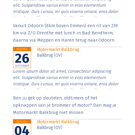
elit. Suspendisse varius enim in eros elementum
tristique. Duis cursus, mi quis viverra ornare, eros dolor
interdum nulla, ut commodo diam libero vitae erat.
Aenean faucibus nibh et justo cursus id rutrum lorem
Vanuit Odoorn (8km boven Emmen) een rit van 239
imperdiet. Nunc ut sem vitae risus tristique posuere.
km via Z/O Drenthe met lunch in Bad Bendheim,
daarna via Meppen en Haren terug naar Odoorn.
Motormarkt Balkbrug
Saturday
26
Balkbrug (OV)
SEPTEMBER
Lorem ipsum dolor sit amet, consectetur adipiscing
elit. Suspendisse varius enim in eros elementum
tristique. Duis cursus, mi quis viverra ornare, eros dolor
interdum nulla, ut commodo diam libero vitae erat.
Aenean faucibus nibh et justo cursus id rutrum lorem
Ben jij gek op sleutelen, oldtimers of het
imperdiet. Nunc ut sem vitae risus tristique posuere.
opknappen van je brommer of motor? Dan mag je
Motormarkt Balkbrug niet missen.
Motormarkt Balkbrug
Saturday
04
Balkbrug (OV)