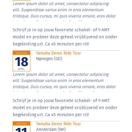
Lorem ipsum dolor sit amet, consectetur adipiscing
elit. Suspendisse varius enim in eros elementum
tristique. Duis cursus, mi quis viverra ornare, eros dolor
interdum nulla, ut commodo diam libero vitae erat.
Aenean faucibus nibh et justo cursus id rutrum lorem
Schrijf je in op jouw favoriete schakel- of Y-AMT
imperdiet. Nunc ut sem vitae risus tristique posuere.
model en probeer deze geheel vrijblijvend en onder
begeleiding uit. Ca 45 minuten per rit!
Yamaha Demo Ride Tour
Saturday
18
Nijmegen (GD)
APRIL
Lorem ipsum dolor sit amet, consectetur adipiscing
elit. Suspendisse varius enim in eros elementum
tristique. Duis cursus, mi quis viverra ornare, eros dolor
interdum nulla, ut commodo diam libero vitae erat.
Aenean faucibus nibh et justo cursus id rutrum lorem
Schrijf je in op jouw favoriete schakel- of Y-AMT
imperdiet. Nunc ut sem vitae risus tristique posuere.
model en probeer deze geheel vrijblijvend en onder
begeleiding uit. Ca 45 minuten per rit!
Yamaha Demo Ride Tour
Saturday
Amsterdam (NH)