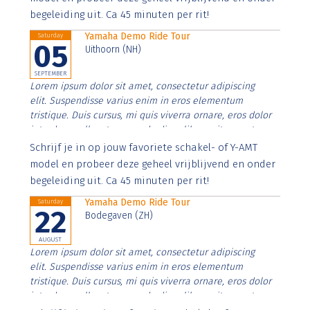
begeleiding uit. Ca 45 minuten per rit!
Yamaha Demo Ride Tour
Saturday
05
Uithoorn (NH)
SEPTEMBER
Lorem ipsum dolor sit amet, consectetur adipiscing
elit. Suspendisse varius enim in eros elementum
tristique. Duis cursus, mi quis viverra ornare, eros dolor
interdum nulla, ut commodo diam libero vitae erat.
Aenean faucibus nibh et justo cursus id rutrum lorem
Schrijf je in op jouw favoriete schakel- of Y-AMT
imperdiet. Nunc ut sem vitae risus tristique posuere.
model en probeer deze geheel vrijblijvend en onder
begeleiding uit. Ca 45 minuten per rit!
Yamaha Demo Ride Tour
Saturday
22
Bodegaven (ZH)
AUGUST
Lorem ipsum dolor sit amet, consectetur adipiscing
elit. Suspendisse varius enim in eros elementum
tristique. Duis cursus, mi quis viverra ornare, eros dolor
interdum nulla, ut commodo diam libero vitae erat.