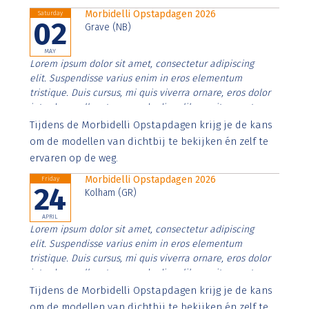
Morbidelli Opstapdagen 2026
Saturday
02
Grave (NB)
MAY
Lorem ipsum dolor sit amet, consectetur adipiscing
elit. Suspendisse varius enim in eros elementum
tristique. Duis cursus, mi quis viverra ornare, eros dolor
interdum nulla, ut commodo diam libero vitae erat.
Aenean faucibus nibh et justo cursus id rutrum lorem
Tijdens de Morbidelli Opstapdagen krijg je de kans
imperdiet. Nunc ut sem vitae risus tristique posuere.
om de modellen van dichtbij te bekijken én zelf te
ervaren op de weg.
Morbidelli Opstapdagen 2026
Friday
24
Kolham (GR)
APRIL
Lorem ipsum dolor sit amet, consectetur adipiscing
elit. Suspendisse varius enim in eros elementum
tristique. Duis cursus, mi quis viverra ornare, eros dolor
interdum nulla, ut commodo diam libero vitae erat.
Aenean faucibus nibh et justo cursus id rutrum lorem
Tijdens de Morbidelli Opstapdagen krijg je de kans
imperdiet. Nunc ut sem vitae risus tristique posuere.
om de modellen van dichtbij te bekijken én zelf te