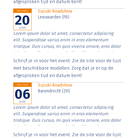
afgesproken tijd en datum bent!
Suzuki Roadshow
Saturday
20
Leeuwarden (FR)
JUNE
Lorem ipsum dolor sit amet, consectetur adipiscing
elit. Suspendisse varius enim in eros elementum
tristique. Duis cursus, mi quis viverra ornare, eros dolor
interdum nulla, ut commodo diam libero vitae erat.
Aenean faucibus nibh et justo cursus id rutrum lorem
Schrijf je in voor het event. Zie de site voor de lijst
imperdiet. Nunc ut sem vitae risus tristique posuere.
met beschikbare modellen. Zorg dat je er op de
afgesproken tijd en datum bent!
Suzuki Roadshow
Saturday
06
Barendrecht (ZH)
JUNE
Lorem ipsum dolor sit amet, consectetur adipiscing
elit. Suspendisse varius enim in eros elementum
tristique. Duis cursus, mi quis viverra ornare, eros dolor
interdum nulla, ut commodo diam libero vitae erat.
Aenean faucibus nibh et justo cursus id rutrum lorem
Schrijf je in voor het event. Zie de site voor de lijst