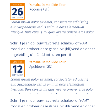
Yamaha Demo Ride Tour
Saturday
26
Rockanje (ZH)
SEPTEMBER
Lorem ipsum dolor sit amet, consectetur adipiscing
elit. Suspendisse varius enim in eros elementum
tristique. Duis cursus, mi quis viverra ornare, eros dolor
interdum nulla, ut commodo diam libero vitae erat.
Aenean faucibus nibh et justo cursus id rutrum lorem
Schrijf je in op jouw favoriete schakel- of Y-AMT
imperdiet. Nunc ut sem vitae risus tristique posuere.
model en probeer deze geheel vrijblijvend en onder
begeleiding uit. Ca 45 minuten per rit!
Yamaha Demo Ride Tour
Saturday
12
Apeldoorn (GD)
SEPTEMBER
Lorem ipsum dolor sit amet, consectetur adipiscing
elit. Suspendisse varius enim in eros elementum
tristique. Duis cursus, mi quis viverra ornare, eros dolor
interdum nulla, ut commodo diam libero vitae erat.
Aenean faucibus nibh et justo cursus id rutrum lorem
Schrijf je in op jouw favoriete schakel- of Y-AMT
imperdiet. Nunc ut sem vitae risus tristique posuere.
model en probeer deze geheel vrijblijvend en onder