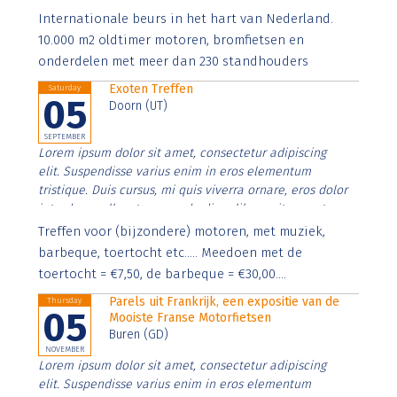
Aenean faucibus nibh et justo cursus id rutrum lorem
Internationale beurs in het hart van Nederland.
imperdiet. Nunc ut sem vitae risus tristique posuere.
10.000 m2 oldtimer motoren, bromfietsen en
onderdelen met meer dan 230 standhouders
Exoten Treffen
Saturday
05
Doorn (UT)
SEPTEMBER
Lorem ipsum dolor sit amet, consectetur adipiscing
elit. Suspendisse varius enim in eros elementum
tristique. Duis cursus, mi quis viverra ornare, eros dolor
interdum nulla, ut commodo diam libero vitae erat.
Aenean faucibus nibh et justo cursus id rutrum lorem
Treffen voor (bijzondere) motoren, met muziek,
imperdiet. Nunc ut sem vitae risus tristique posuere.
barbeque, toertocht etc..... Meedoen met de
toertocht = €7,50, de barbeque = €30,00....
Parels uit Frankrijk, een expositie van de
Thursday
05
Mooiste Franse Motorfietsen
Buren (GD)
NOVEMBER
Lorem ipsum dolor sit amet, consectetur adipiscing
elit. Suspendisse varius enim in eros elementum