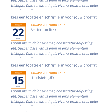
elit. Suspendisse varius enim in eros elementum
tristique. Duis cursus, mi quis viverra ornare, eros dolor
interdum nulla, ut commodo diam libero vitae erat.
Aenean faucibus nibh et justo cursus id rutrum lorem
Kies een locatie en schrijf je in voor jouw proefrit
imperdiet. Nunc ut sem vitae risus tristique posuere.
Kawasaki Promo Tour
Friday
22
Amsterdam (NH)
MAY
Lorem ipsum dolor sit amet, consectetur adipiscing
elit. Suspendisse varius enim in eros elementum
tristique. Duis cursus, mi quis viverra ornare, eros dolor
interdum nulla, ut commodo diam libero vitae erat.
Aenean faucibus nibh et justo cursus id rutrum lorem
Kies een locatie en schrijf je in voor jouw proefrit
imperdiet. Nunc ut sem vitae risus tristique posuere.
Kawasaki Promo Tour
Friday
15
IJsselstein (UT)
MAY
Lorem ipsum dolor sit amet, consectetur adipiscing
elit. Suspendisse varius enim in eros elementum
tristique. Duis cursus, mi quis viverra ornare, eros dolor
interdum nulla, ut commodo diam libero vitae erat.