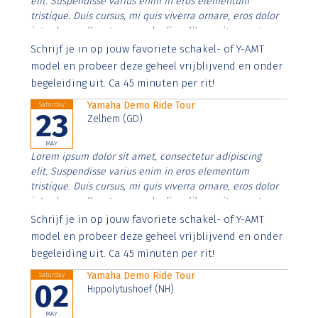
elit. Suspendisse varius enim in eros elementum
tristique. Duis cursus, mi quis viverra ornare, eros dolor
interdum nulla, ut commodo diam libero vitae erat.
Aenean faucibus nibh et justo cursus id rutrum lorem
Schrijf je in op jouw favoriete schakel- of Y-AMT
imperdiet. Nunc ut sem vitae risus tristique posuere.
model en probeer deze geheel vrijblijvend en onder
begeleiding uit. Ca 45 minuten per rit!
Yamaha Demo Ride Tour
Saturday
23
Zelhem (GD)
MAY
Lorem ipsum dolor sit amet, consectetur adipiscing
elit. Suspendisse varius enim in eros elementum
tristique. Duis cursus, mi quis viverra ornare, eros dolor
interdum nulla, ut commodo diam libero vitae erat.
Aenean faucibus nibh et justo cursus id rutrum lorem
Schrijf je in op jouw favoriete schakel- of Y-AMT
imperdiet. Nunc ut sem vitae risus tristique posuere.
model en probeer deze geheel vrijblijvend en onder
begeleiding uit. Ca 45 minuten per rit!
Yamaha Demo Ride Tour
Saturday
02
Hippolytushoef (NH)
MAY