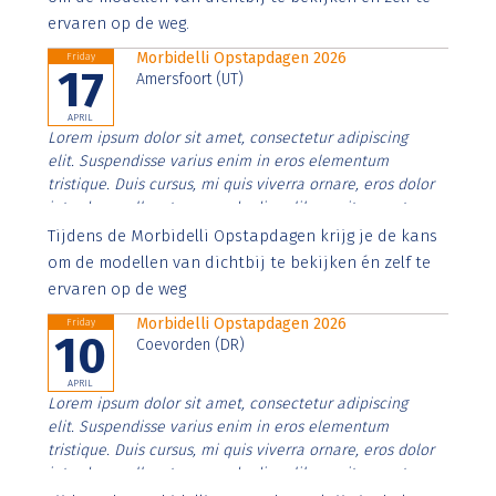
ervaren op de weg.
Morbidelli Opstapdagen 2026
Friday
17
Amersfoort (UT)
APRIL
Lorem ipsum dolor sit amet, consectetur adipiscing
elit. Suspendisse varius enim in eros elementum
tristique. Duis cursus, mi quis viverra ornare, eros dolor
interdum nulla, ut commodo diam libero vitae erat.
Aenean faucibus nibh et justo cursus id rutrum lorem
Tijdens de Morbidelli Opstapdagen krijg je de kans
imperdiet. Nunc ut sem vitae risus tristique posuere.
om de modellen van dichtbij te bekijken én zelf te
ervaren op de weg
Morbidelli Opstapdagen 2026
Friday
10
Coevorden (DR)
APRIL
Lorem ipsum dolor sit amet, consectetur adipiscing
elit. Suspendisse varius enim in eros elementum
tristique. Duis cursus, mi quis viverra ornare, eros dolor
interdum nulla, ut commodo diam libero vitae erat.