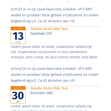
interdum nulla, ut commodo diam libero vitae erat.
Aenean faucibus nibh et justo cursus id rutrum lorem
Schrijf je in op jouw favoriete schakel- of Y-AMT
imperdiet. Nunc ut sem vitae risus tristique posuere.
model en probeer deze geheel vrijblijvend en onder
begeleiding uit. Ca 45 minuten per rit!
Yamaha Demo Ride Tour
Saturday
13
Naaldwijk (ZH)
JUNE
Lorem ipsum dolor sit amet, consectetur adipiscing
elit. Suspendisse varius enim in eros elementum
tristique. Duis cursus, mi quis viverra ornare, eros dolor
interdum nulla, ut commodo diam libero vitae erat.
Aenean faucibus nibh et justo cursus id rutrum lorem
Schrijf je in op jouw favoriete schakel- of Y-AMT
imperdiet. Nunc ut sem vitae risus tristique posuere.
model en probeer deze geheel vrijblijvend en onder
begeleiding uit. Ca 45 minuten per rit!
Yamaha Demo Ride Tour
Saturday
30
Rosmalen (NB)
MAY
Lorem ipsum dolor sit amet, consectetur adipiscing