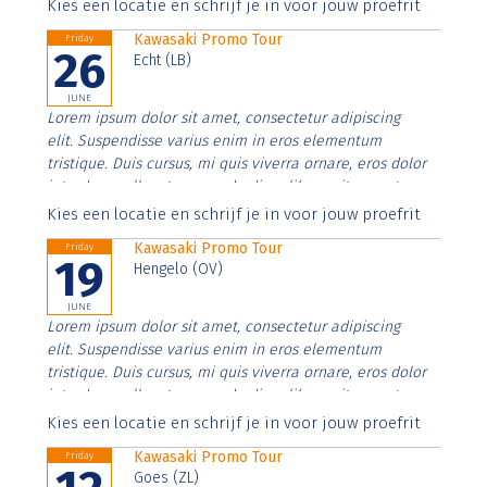
Aenean faucibus nibh et justo cursus id rutrum lorem
Kies een locatie en schrijf je in voor jouw proefrit
imperdiet. Nunc ut sem vitae risus tristique posuere.
Kawasaki Promo Tour
Friday
26
Echt (LB)
JUNE
Lorem ipsum dolor sit amet, consectetur adipiscing
elit. Suspendisse varius enim in eros elementum
tristique. Duis cursus, mi quis viverra ornare, eros dolor
interdum nulla, ut commodo diam libero vitae erat.
Aenean faucibus nibh et justo cursus id rutrum lorem
Kies een locatie en schrijf je in voor jouw proefrit
imperdiet. Nunc ut sem vitae risus tristique posuere.
Kawasaki Promo Tour
Friday
19
Hengelo (OV)
JUNE
Lorem ipsum dolor sit amet, consectetur adipiscing
elit. Suspendisse varius enim in eros elementum
tristique. Duis cursus, mi quis viverra ornare, eros dolor
interdum nulla, ut commodo diam libero vitae erat.
Aenean faucibus nibh et justo cursus id rutrum lorem
Kies een locatie en schrijf je in voor jouw proefrit
imperdiet. Nunc ut sem vitae risus tristique posuere.
Kawasaki Promo Tour
Friday
Goes (ZL)