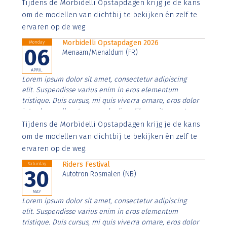
Aenean faucibus nibh et justo cursus id rutrum lorem
Tijdens de Morbidelli Opstapdagen krijg je de kans
imperdiet. Nunc ut sem vitae risus tristique posuere.
om de modellen van dichtbij te bekijken én zelf te
ervaren op de weg
Morbidelli Opstapdagen 2026
Monday
06
Menaam/Menaldum (FR)
APRIL
Lorem ipsum dolor sit amet, consectetur adipiscing
elit. Suspendisse varius enim in eros elementum
tristique. Duis cursus, mi quis viverra ornare, eros dolor
interdum nulla, ut commodo diam libero vitae erat.
Aenean faucibus nibh et justo cursus id rutrum lorem
Tijdens de Morbidelli Opstapdagen krijg je de kans
imperdiet. Nunc ut sem vitae risus tristique posuere.
om de modellen van dichtbij te bekijken én zelf te
ervaren op de weg.
Riders Festival
Saturday
30
Autotron Rosmalen (NB)
MAY
Lorem ipsum dolor sit amet, consectetur adipiscing
elit. Suspendisse varius enim in eros elementum
tristique. Duis cursus, mi quis viverra ornare, eros dolor