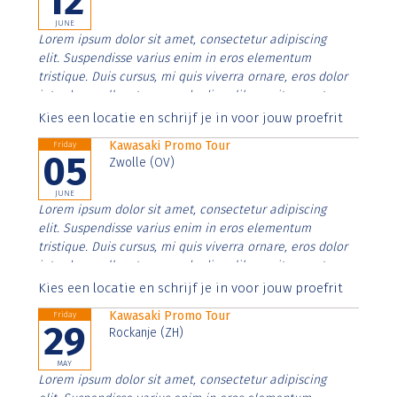
12
JUNE
Lorem ipsum dolor sit amet, consectetur adipiscing
elit. Suspendisse varius enim in eros elementum
tristique. Duis cursus, mi quis viverra ornare, eros dolor
interdum nulla, ut commodo diam libero vitae erat.
Aenean faucibus nibh et justo cursus id rutrum lorem
Kies een locatie en schrijf je in voor jouw proefrit
imperdiet. Nunc ut sem vitae risus tristique posuere.
Kawasaki Promo Tour
Friday
05
Zwolle (OV)
JUNE
Lorem ipsum dolor sit amet, consectetur adipiscing
elit. Suspendisse varius enim in eros elementum
tristique. Duis cursus, mi quis viverra ornare, eros dolor
interdum nulla, ut commodo diam libero vitae erat.
Aenean faucibus nibh et justo cursus id rutrum lorem
Kies een locatie en schrijf je in voor jouw proefrit
imperdiet. Nunc ut sem vitae risus tristique posuere.
Kawasaki Promo Tour
Friday
29
Rockanje (ZH)
MAY
Lorem ipsum dolor sit amet, consectetur adipiscing