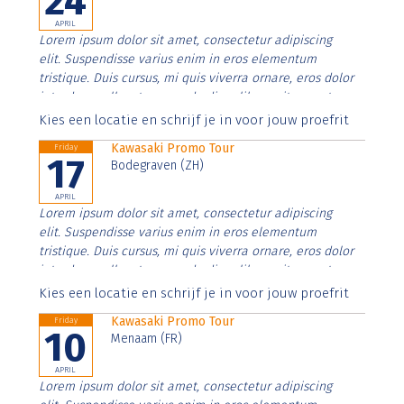
24
APRIL
Lorem ipsum dolor sit amet, consectetur adipiscing
elit. Suspendisse varius enim in eros elementum
tristique. Duis cursus, mi quis viverra ornare, eros dolor
interdum nulla, ut commodo diam libero vitae erat.
Aenean faucibus nibh et justo cursus id rutrum lorem
Kies een locatie en schrijf je in voor jouw proefrit
imperdiet. Nunc ut sem vitae risus tristique posuere.
Kawasaki Promo Tour
Friday
17
Bodegraven (ZH)
APRIL
Lorem ipsum dolor sit amet, consectetur adipiscing
elit. Suspendisse varius enim in eros elementum
tristique. Duis cursus, mi quis viverra ornare, eros dolor
interdum nulla, ut commodo diam libero vitae erat.
Aenean faucibus nibh et justo cursus id rutrum lorem
Kies een locatie en schrijf je in voor jouw proefrit
imperdiet. Nunc ut sem vitae risus tristique posuere.
Kawasaki Promo Tour
Friday
10
Menaam (FR)
APRIL
Lorem ipsum dolor sit amet, consectetur adipiscing