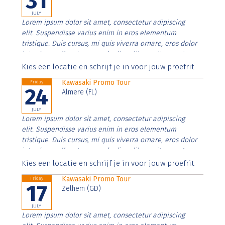
31
JULY
Lorem ipsum dolor sit amet, consectetur adipiscing
elit. Suspendisse varius enim in eros elementum
tristique. Duis cursus, mi quis viverra ornare, eros dolor
interdum nulla, ut commodo diam libero vitae erat.
Aenean faucibus nibh et justo cursus id rutrum lorem
Kies een locatie en schrijf je in voor jouw proefrit
imperdiet. Nunc ut sem vitae risus tristique posuere.
Kawasaki Promo Tour
Friday
24
Almere (FL)
JULY
Lorem ipsum dolor sit amet, consectetur adipiscing
elit. Suspendisse varius enim in eros elementum
tristique. Duis cursus, mi quis viverra ornare, eros dolor
interdum nulla, ut commodo diam libero vitae erat.
Aenean faucibus nibh et justo cursus id rutrum lorem
Kies een locatie en schrijf je in voor jouw proefrit
imperdiet. Nunc ut sem vitae risus tristique posuere.
Kawasaki Promo Tour
Friday
17
Zelhem (GD)
JULY
Lorem ipsum dolor sit amet, consectetur adipiscing