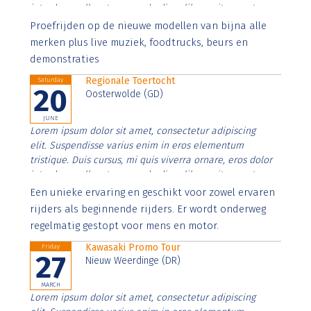
interdum nulla, ut commodo diam libero vitae erat.
Aenean faucibus nibh et justo cursus id rutrum lorem
Proefrijden op de nieuwe modellen van bijna alle
imperdiet. Nunc ut sem vitae risus tristique posuere.
merken plus live muziek, foodtrucks, beurs en
demonstraties
Regionale Toertocht
Saturday
20
Oosterwolde (GD)
JUNE
Lorem ipsum dolor sit amet, consectetur adipiscing
elit. Suspendisse varius enim in eros elementum
tristique. Duis cursus, mi quis viverra ornare, eros dolor
interdum nulla, ut commodo diam libero vitae erat.
Aenean faucibus nibh et justo cursus id rutrum lorem
Een unieke ervaring en geschikt voor zowel ervaren
imperdiet. Nunc ut sem vitae risus tristique posuere.
rijders als beginnende rijders. Er wordt onderweg
regelmatig gestopt voor mens en motor.
Kawasaki Promo Tour
Friday
27
Nieuw Weerdinge (DR)
MARCH
Lorem ipsum dolor sit amet, consectetur adipiscing