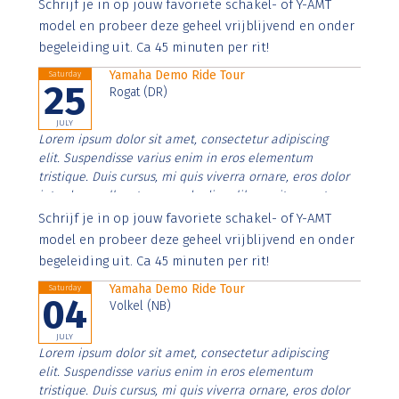
Aenean faucibus nibh et justo cursus id rutrum lorem
Schrijf je in op jouw favoriete schakel- of Y-AMT
imperdiet. Nunc ut sem vitae risus tristique posuere.
model en probeer deze geheel vrijblijvend en onder
begeleiding uit. Ca 45 minuten per rit!
Yamaha Demo Ride Tour
Saturday
25
Rogat (DR)
JULY
Lorem ipsum dolor sit amet, consectetur adipiscing
elit. Suspendisse varius enim in eros elementum
tristique. Duis cursus, mi quis viverra ornare, eros dolor
interdum nulla, ut commodo diam libero vitae erat.
Aenean faucibus nibh et justo cursus id rutrum lorem
Schrijf je in op jouw favoriete schakel- of Y-AMT
imperdiet. Nunc ut sem vitae risus tristique posuere.
model en probeer deze geheel vrijblijvend en onder
begeleiding uit. Ca 45 minuten per rit!
Yamaha Demo Ride Tour
Saturday
04
Volkel (NB)
JULY
Lorem ipsum dolor sit amet, consectetur adipiscing
elit. Suspendisse varius enim in eros elementum
tristique. Duis cursus, mi quis viverra ornare, eros dolor