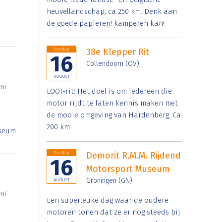
heuvellandschap, ca 250 km. Denk aan
de goede papieren! kamperen kan!
Sunday
38e Klepper Rit
16
Collendoorn (OV)
AUGUST
mi
LOOT-rit: Het doel is om iedereen die
motor rijdt te laten kennis maken met
de mooie omgeving van Hardenberg. Ca
200 km.
useum
Sunday
Demorit R.M.M. Rijdend
16
Motorsport Museum
Groningen (GN)
AUGUST
mi
Een superleuke dag waar de oudere
motoren tonen dat ze er nog steeds bij