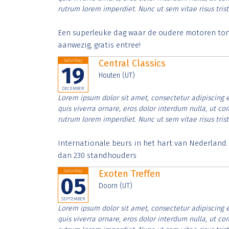
rutrum lorem imperdiet. Nunc ut sem vitae risus tris
Een superleuke dag waar de oudere motoren tonen
aanwezig, gratis entree!
Saturday
Central Classics
19
Houten (UT)
DECEMBER
Lorem ipsum dolor sit amet, consectetur adipiscing e
quis viverra ornare, eros dolor interdum nulla, ut c
rutrum lorem imperdiet. Nunc ut sem vitae risus tris
Internationale beurs in het hart van Nederland
dan 230 standhouders
Saturday
Exoten Treffen
05
Doorn (UT)
SEPTEMBER
Lorem ipsum dolor sit amet, consectetur adipiscing e
quis viverra ornare, eros dolor interdum nulla, ut c