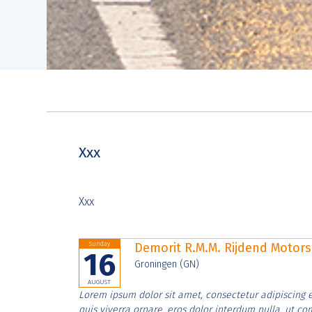
Xxx
Xxx
Sunday
Demorit R.M.M. Rijdend Moto
16
Groningen (GN)
AUGUST
Lorem ipsum dolor sit amet, consectetur adipiscing e
quis viverra ornare, eros dolor interdum nulla, ut c