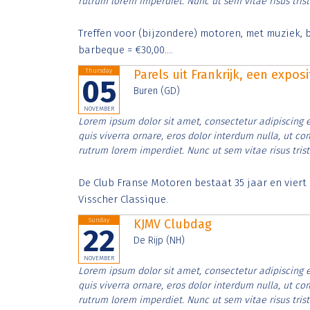
rutrum lorem imperdiet. Nunc ut sem vitae risus tris
Treffen voor (bijzondere) motoren, met muziek, b
barbeque = €30,00....
Thursday
Parels uit Frankrijk, een expos
05
Buren (GD)
NOVEMBER
Lorem ipsum dolor sit amet, consectetur adipiscing e
quis viverra ornare, eros dolor interdum nulla, ut c
rutrum lorem imperdiet. Nunc ut sem vitae risus tris
De Club Franse Motoren bestaat 35 jaar en vier
Visscher Classique.
Sunday
KJMV Clubdag
22
De Rijp (NH)
NOVEMBER
Lorem ipsum dolor sit amet, consectetur adipiscing e
quis viverra ornare, eros dolor interdum nulla, ut c
rutrum lorem imperdiet. Nunc ut sem vitae risus tris