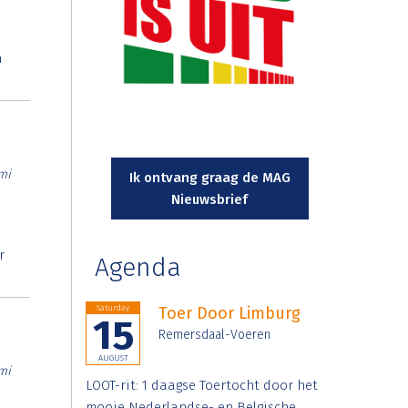
n
mi
Ik ontvang graag de MAG
Nieuwsbrief
r
Agenda
Saturday
Toer Door Limburg
15
Remersdaal-Voeren
AUGUST
mi
LOOT-rit: 1 daagse Toertocht door het
mooie Nederlandse- en Belgische