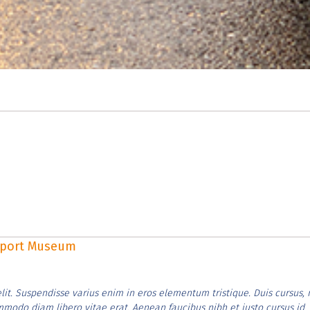
rsport Museum
lit. Suspendisse varius enim in eros elementum tristique. Duis cursus, 
ommodo diam libero vitae erat. Aenean faucibus nibh et justo cursus id