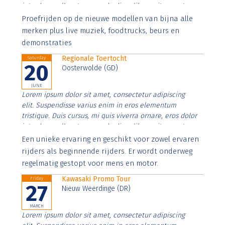
interdum nulla, ut commodo diam libero vitae erat.
Aenean faucibus nibh et justo cursus id rutrum lorem
Proefrijden op de nieuwe modellen van bijna alle
imperdiet. Nunc ut sem vitae risus tristique posuere.
merken plus live muziek, foodtrucks, beurs en
demonstraties
Regionale Toertocht
Saturday
20
Oosterwolde (GD)
JUNE
Lorem ipsum dolor sit amet, consectetur adipiscing
elit. Suspendisse varius enim in eros elementum
tristique. Duis cursus, mi quis viverra ornare, eros dolor
interdum nulla, ut commodo diam libero vitae erat.
Aenean faucibus nibh et justo cursus id rutrum lorem
Een unieke ervaring en geschikt voor zowel ervaren
imperdiet. Nunc ut sem vitae risus tristique posuere.
rijders als beginnende rijders. Er wordt onderweg
regelmatig gestopt voor mens en motor.
Kawasaki Promo Tour
Friday
27
Nieuw Weerdinge (DR)
MARCH
Lorem ipsum dolor sit amet, consectetur adipiscing