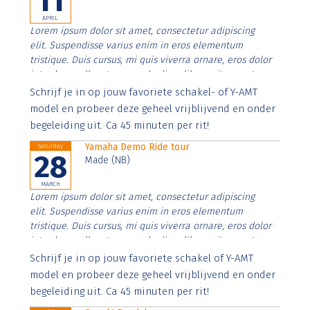
11
APRIL
Lorem ipsum dolor sit amet, consectetur adipiscing
elit. Suspendisse varius enim in eros elementum
tristique. Duis cursus, mi quis viverra ornare, eros dolor
interdum nulla, ut commodo diam libero vitae erat.
Aenean faucibus nibh et justo cursus id rutrum lorem
Schrijf je in op jouw favoriete schakel- of Y-AMT
imperdiet. Nunc ut sem vitae risus tristique posuere.
model en probeer deze geheel vrijblijvend en onder
begeleiding uit. Ca 45 minuten per rit!
Yamaha Demo Ride tour
Saturday
28
Made (NB)
MARCH
Lorem ipsum dolor sit amet, consectetur adipiscing
elit. Suspendisse varius enim in eros elementum
tristique. Duis cursus, mi quis viverra ornare, eros dolor
interdum nulla, ut commodo diam libero vitae erat.
Aenean faucibus nibh et justo cursus id rutrum lorem
Schrijf je in op jouw favoriete schakel of Y-AMT
imperdiet. Nunc ut sem vitae risus tristique posuere.
model en probeer deze geheel vrijblijvend en onder
begeleiding uit. Ca 45 minuten per rit!