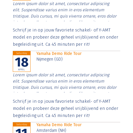
Lorem ipsum dolor sit amet, consectetur adipiscing
elit. Suspendisse varius enim in eros elementum
tristique. Duis cursus, mi quis viverra ornare, eros dolor
interdum nulla, ut commodo diam libero vitae erat.
Aenean faucibus nibh et justo cursus id rutrum lorem
Schrijf je in op jouw favoriete schakel- of Y-AMT
imperdiet. Nunc ut sem vitae risus tristique posuere.
model en probeer deze geheel vrijblijvend en onder
begeleiding uit. Ca 45 minuten per rit!
Yamaha Demo Ride Tour
Saturday
18
Nijmegen (GD)
APRIL
Lorem ipsum dolor sit amet, consectetur adipiscing
elit. Suspendisse varius enim in eros elementum
tristique. Duis cursus, mi quis viverra ornare, eros dolor
interdum nulla, ut commodo diam libero vitae erat.
Aenean faucibus nibh et justo cursus id rutrum lorem
Schrijf je in op jouw favoriete schakel- of Y-AMT
imperdiet. Nunc ut sem vitae risus tristique posuere.
model en probeer deze geheel vrijblijvend en onder
begeleiding uit. Ca 45 minuten per rit!
Yamaha Demo Ride Tour
Saturday
Amsterdam (NH)