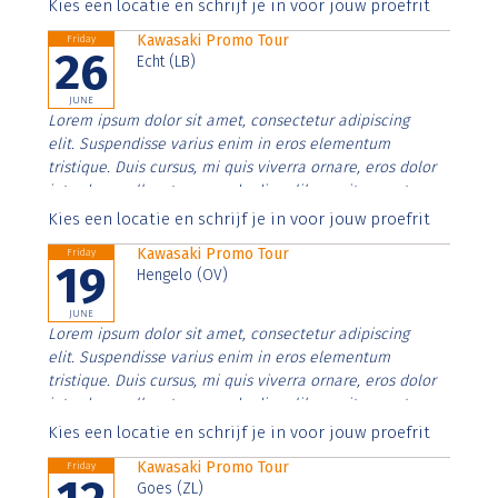
Aenean faucibus nibh et justo cursus id rutrum lorem
Kies een locatie en schrijf je in voor jouw proefrit
imperdiet. Nunc ut sem vitae risus tristique posuere.
Kawasaki Promo Tour
Friday
26
Echt (LB)
JUNE
Lorem ipsum dolor sit amet, consectetur adipiscing
elit. Suspendisse varius enim in eros elementum
tristique. Duis cursus, mi quis viverra ornare, eros dolor
interdum nulla, ut commodo diam libero vitae erat.
Aenean faucibus nibh et justo cursus id rutrum lorem
Kies een locatie en schrijf je in voor jouw proefrit
imperdiet. Nunc ut sem vitae risus tristique posuere.
Kawasaki Promo Tour
Friday
19
Hengelo (OV)
JUNE
Lorem ipsum dolor sit amet, consectetur adipiscing
elit. Suspendisse varius enim in eros elementum
tristique. Duis cursus, mi quis viverra ornare, eros dolor
interdum nulla, ut commodo diam libero vitae erat.
Aenean faucibus nibh et justo cursus id rutrum lorem
Kies een locatie en schrijf je in voor jouw proefrit
imperdiet. Nunc ut sem vitae risus tristique posuere.
Kawasaki Promo Tour
Friday
Goes (ZL)