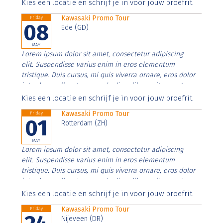
Aenean faucibus nibh et justo cursus id rutrum lorem
Kies een locatie en schrijf je in voor jouw proefrit
imperdiet. Nunc ut sem vitae risus tristique posuere.
Kawasaki Promo Tour
Friday
08
Ede (GD)
MAY
Lorem ipsum dolor sit amet, consectetur adipiscing
elit. Suspendisse varius enim in eros elementum
tristique. Duis cursus, mi quis viverra ornare, eros dolor
interdum nulla, ut commodo diam libero vitae erat.
Aenean faucibus nibh et justo cursus id rutrum lorem
Kies een locatie en schrijf je in voor jouw proefrit
imperdiet. Nunc ut sem vitae risus tristique posuere.
Kawasaki Promo Tour
Friday
01
Rotterdam (ZH)
MAY
Lorem ipsum dolor sit amet, consectetur adipiscing
elit. Suspendisse varius enim in eros elementum
tristique. Duis cursus, mi quis viverra ornare, eros dolor
interdum nulla, ut commodo diam libero vitae erat.
Aenean faucibus nibh et justo cursus id rutrum lorem
Kies een locatie en schrijf je in voor jouw proefrit
imperdiet. Nunc ut sem vitae risus tristique posuere.
Kawasaki Promo Tour
Friday
Nijeveen (DR)