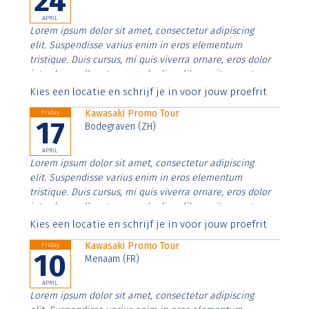
24
APRIL
Lorem ipsum dolor sit amet, consectetur adipiscing
elit. Suspendisse varius enim in eros elementum
tristique. Duis cursus, mi quis viverra ornare, eros dolor
interdum nulla, ut commodo diam libero vitae erat.
Aenean faucibus nibh et justo cursus id rutrum lorem
Kies een locatie en schrijf je in voor jouw proefrit
imperdiet. Nunc ut sem vitae risus tristique posuere.
Kawasaki Promo Tour
Friday
17
Bodegraven (ZH)
APRIL
Lorem ipsum dolor sit amet, consectetur adipiscing
elit. Suspendisse varius enim in eros elementum
tristique. Duis cursus, mi quis viverra ornare, eros dolor
interdum nulla, ut commodo diam libero vitae erat.
Aenean faucibus nibh et justo cursus id rutrum lorem
Kies een locatie en schrijf je in voor jouw proefrit
imperdiet. Nunc ut sem vitae risus tristique posuere.
Kawasaki Promo Tour
Friday
10
Menaam (FR)
APRIL
Lorem ipsum dolor sit amet, consectetur adipiscing