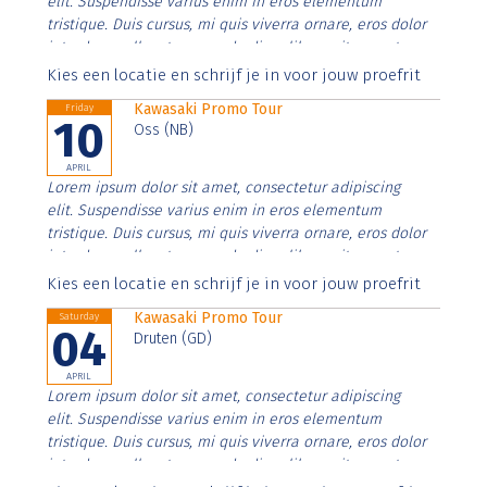
elit. Suspendisse varius enim in eros elementum
tristique. Duis cursus, mi quis viverra ornare, eros dolor
interdum nulla, ut commodo diam libero vitae erat.
Aenean faucibus nibh et justo cursus id rutrum lorem
Kies een locatie en schrijf je in voor jouw proefrit
imperdiet. Nunc ut sem vitae risus tristique posuere.
Kawasaki Promo Tour
Friday
10
Oss (NB)
APRIL
Lorem ipsum dolor sit amet, consectetur adipiscing
elit. Suspendisse varius enim in eros elementum
tristique. Duis cursus, mi quis viverra ornare, eros dolor
interdum nulla, ut commodo diam libero vitae erat.
Aenean faucibus nibh et justo cursus id rutrum lorem
Kies een locatie en schrijf je in voor jouw proefrit
imperdiet. Nunc ut sem vitae risus tristique posuere.
Kawasaki Promo Tour
Saturday
04
Druten (GD)
APRIL
Lorem ipsum dolor sit amet, consectetur adipiscing
elit. Suspendisse varius enim in eros elementum
tristique. Duis cursus, mi quis viverra ornare, eros dolor
interdum nulla, ut commodo diam libero vitae erat.