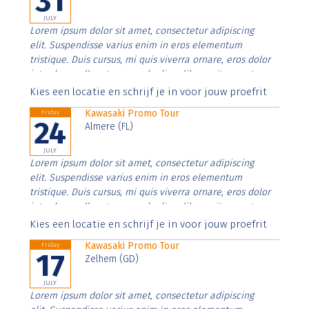
31
JULY
Lorem ipsum dolor sit amet, consectetur adipiscing
elit. Suspendisse varius enim in eros elementum
tristique. Duis cursus, mi quis viverra ornare, eros dolor
interdum nulla, ut commodo diam libero vitae erat.
Aenean faucibus nibh et justo cursus id rutrum lorem
Kies een locatie en schrijf je in voor jouw proefrit
imperdiet. Nunc ut sem vitae risus tristique posuere.
Kawasaki Promo Tour
Friday
24
Almere (FL)
JULY
Lorem ipsum dolor sit amet, consectetur adipiscing
elit. Suspendisse varius enim in eros elementum
tristique. Duis cursus, mi quis viverra ornare, eros dolor
interdum nulla, ut commodo diam libero vitae erat.
Aenean faucibus nibh et justo cursus id rutrum lorem
Kies een locatie en schrijf je in voor jouw proefrit
imperdiet. Nunc ut sem vitae risus tristique posuere.
Kawasaki Promo Tour
Friday
17
Zelhem (GD)
JULY
Lorem ipsum dolor sit amet, consectetur adipiscing