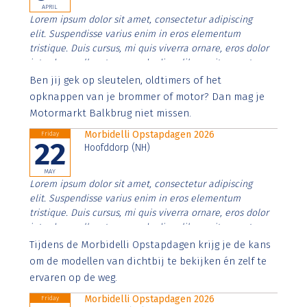
APRIL
Lorem ipsum dolor sit amet, consectetur adipiscing
elit. Suspendisse varius enim in eros elementum
tristique. Duis cursus, mi quis viverra ornare, eros dolor
interdum nulla, ut commodo diam libero vitae erat.
Aenean faucibus nibh et justo cursus id rutrum lorem
Ben jij gek op sleutelen, oldtimers of het
imperdiet. Nunc ut sem vitae risus tristique posuere.
opknappen van je brommer of motor? Dan mag je
Motormarkt Balkbrug niet missen.
Morbidelli Opstapdagen 2026
Friday
22
Hoofddorp (NH)
MAY
Lorem ipsum dolor sit amet, consectetur adipiscing
elit. Suspendisse varius enim in eros elementum
tristique. Duis cursus, mi quis viverra ornare, eros dolor
interdum nulla, ut commodo diam libero vitae erat.
Aenean faucibus nibh et justo cursus id rutrum lorem
Tijdens de Morbidelli Opstapdagen krijg je de kans
imperdiet. Nunc ut sem vitae risus tristique posuere.
om de modellen van dichtbij te bekijken én zelf te
ervaren op de weg.
Morbidelli Opstapdagen 2026
Friday