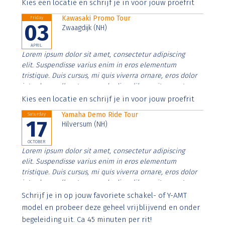
Aenean faucibus nibh et justo cursus id rutrum lorem
Kies een locatie en schrijf je in voor jouw proefrit
imperdiet. Nunc ut sem vitae risus tristique posuere.
Kawasaki Promo Tour
Friday
03
Zwaagdijk (NH)
APRIL
Lorem ipsum dolor sit amet, consectetur adipiscing
elit. Suspendisse varius enim in eros elementum
tristique. Duis cursus, mi quis viverra ornare, eros dolor
interdum nulla, ut commodo diam libero vitae erat.
Aenean faucibus nibh et justo cursus id rutrum lorem
Kies een locatie en schrijf je in voor jouw proefrit
imperdiet. Nunc ut sem vitae risus tristique posuere.
Yamaha Demo Ride Tour
Saturday
17
Hilversum (NH)
OCTOBER
Lorem ipsum dolor sit amet, consectetur adipiscing
elit. Suspendisse varius enim in eros elementum
tristique. Duis cursus, mi quis viverra ornare, eros dolor
interdum nulla, ut commodo diam libero vitae erat.
Aenean faucibus nibh et justo cursus id rutrum lorem
Schrijf je in op jouw favoriete schakel- of Y-AMT
imperdiet. Nunc ut sem vitae risus tristique posuere.
model en probeer deze geheel vrijblijvend en onder
begeleiding uit. Ca 45 minuten per rit!