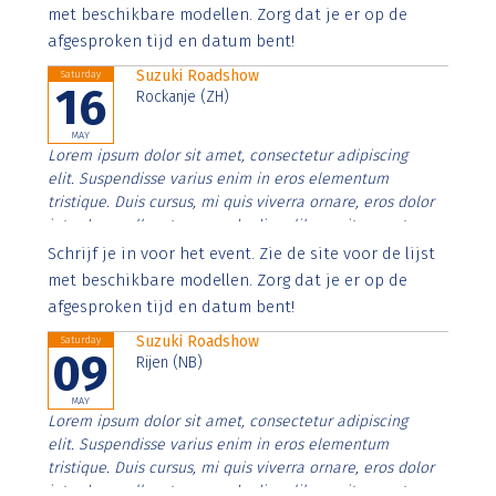
imperdiet. Nunc ut sem vitae risus tristique posuere.
met beschikbare modellen. Zorg dat je er op de
afgesproken tijd en datum bent!
Suzuki Roadshow
Saturday
16
Rockanje (ZH)
MAY
Lorem ipsum dolor sit amet, consectetur adipiscing
elit. Suspendisse varius enim in eros elementum
tristique. Duis cursus, mi quis viverra ornare, eros dolor
interdum nulla, ut commodo diam libero vitae erat.
Aenean faucibus nibh et justo cursus id rutrum lorem
Schrijf je in voor het event. Zie de site voor de lijst
imperdiet. Nunc ut sem vitae risus tristique posuere.
met beschikbare modellen. Zorg dat je er op de
afgesproken tijd en datum bent!
Suzuki Roadshow
Saturday
09
Rijen (NB)
MAY
Lorem ipsum dolor sit amet, consectetur adipiscing
elit. Suspendisse varius enim in eros elementum
tristique. Duis cursus, mi quis viverra ornare, eros dolor
interdum nulla, ut commodo diam libero vitae erat.