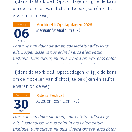
Aenean faucibus nibh et justo cursus id rutrum lorem
Tijdens de Morbidelli Opstapdagen krijg je de kans
imperdiet. Nunc ut sem vitae risus tristique posuere.
om de modellen van dichtbij te bekijken én zelf te
ervaren op de weg
Morbidelli Opstapdagen 2026
Monday
06
Menaam/Menaldum (FR)
APRIL
Lorem ipsum dolor sit amet, consectetur adipiscing
elit. Suspendisse varius enim in eros elementum
tristique. Duis cursus, mi quis viverra ornare, eros dolor
interdum nulla, ut commodo diam libero vitae erat.
Aenean faucibus nibh et justo cursus id rutrum lorem
Tijdens de Morbidelli Opstapdagen krijg je de kans
imperdiet. Nunc ut sem vitae risus tristique posuere.
om de modellen van dichtbij te bekijken én zelf te
ervaren op de weg.
Riders Festival
Saturday
30
Autotron Rosmalen (NB)
MAY
Lorem ipsum dolor sit amet, consectetur adipiscing
elit. Suspendisse varius enim in eros elementum
tristique. Duis cursus, mi quis viverra ornare, eros dolor