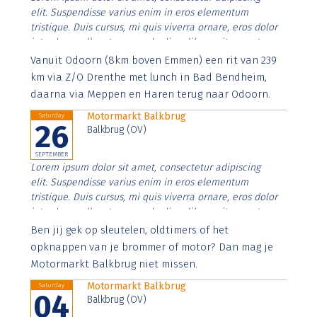
elit. Suspendisse varius enim in eros elementum
tristique. Duis cursus, mi quis viverra ornare, eros dolor
interdum nulla, ut commodo diam libero vitae erat.
Aenean faucibus nibh et justo cursus id rutrum lorem
Vanuit Odoorn (8km boven Emmen) een rit van 239
imperdiet. Nunc ut sem vitae risus tristique posuere.
km via Z/O Drenthe met lunch in Bad Bendheim,
daarna via Meppen en Haren terug naar Odoorn.
Motormarkt Balkbrug
Saturday
26
Balkbrug (OV)
SEPTEMBER
Lorem ipsum dolor sit amet, consectetur adipiscing
elit. Suspendisse varius enim in eros elementum
tristique. Duis cursus, mi quis viverra ornare, eros dolor
interdum nulla, ut commodo diam libero vitae erat.
Aenean faucibus nibh et justo cursus id rutrum lorem
Ben jij gek op sleutelen, oldtimers of het
imperdiet. Nunc ut sem vitae risus tristique posuere.
opknappen van je brommer of motor? Dan mag je
Motormarkt Balkbrug niet missen.
Motormarkt Balkbrug
Saturday
04
Balkbrug (OV)