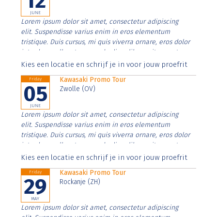
12
JUNE
Lorem ipsum dolor sit amet, consectetur adipiscing
elit. Suspendisse varius enim in eros elementum
tristique. Duis cursus, mi quis viverra ornare, eros dolor
interdum nulla, ut commodo diam libero vitae erat.
Aenean faucibus nibh et justo cursus id rutrum lorem
Kies een locatie en schrijf je in voor jouw proefrit
imperdiet. Nunc ut sem vitae risus tristique posuere.
Kawasaki Promo Tour
Friday
05
Zwolle (OV)
JUNE
Lorem ipsum dolor sit amet, consectetur adipiscing
elit. Suspendisse varius enim in eros elementum
tristique. Duis cursus, mi quis viverra ornare, eros dolor
interdum nulla, ut commodo diam libero vitae erat.
Aenean faucibus nibh et justo cursus id rutrum lorem
Kies een locatie en schrijf je in voor jouw proefrit
imperdiet. Nunc ut sem vitae risus tristique posuere.
Kawasaki Promo Tour
Friday
29
Rockanje (ZH)
MAY
Lorem ipsum dolor sit amet, consectetur adipiscing