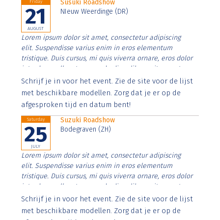
Susuki Roadshow
Friday
21
NIeuw Weerdinge (DR)
AUGUST
Lorem ipsum dolor sit amet, consectetur adipiscing
elit. Suspendisse varius enim in eros elementum
tristique. Duis cursus, mi quis viverra ornare, eros dolor
interdum nulla, ut commodo diam libero vitae erat.
Aenean faucibus nibh et justo cursus id rutrum lorem
Schrijf je in voor het event. Zie de site voor de lijst
imperdiet. Nunc ut sem vitae risus tristique posuere.
met beschikbare modellen. Zorg dat je er op de
afgesproken tijd en datum bent!
Suzuki Roadshow
Saturday
25
Bodegraven (ZH)
JULY
Lorem ipsum dolor sit amet, consectetur adipiscing
elit. Suspendisse varius enim in eros elementum
tristique. Duis cursus, mi quis viverra ornare, eros dolor
interdum nulla, ut commodo diam libero vitae erat.
Aenean faucibus nibh et justo cursus id rutrum lorem
Schrijf je in voor het event. Zie de site voor de lijst
imperdiet. Nunc ut sem vitae risus tristique posuere.
met beschikbare modellen. Zorg dat je er op de