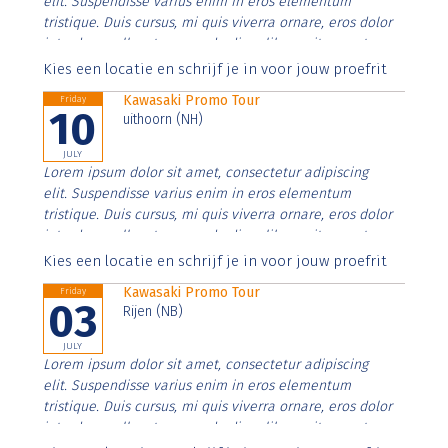
elit. Suspendisse varius enim in eros elementum
tristique. Duis cursus, mi quis viverra ornare, eros dolor
interdum nulla, ut commodo diam libero vitae erat.
Aenean faucibus nibh et justo cursus id rutrum lorem
Kies een locatie en schrijf je in voor jouw proefrit
imperdiet. Nunc ut sem vitae risus tristique posuere.
Kawasaki Promo Tour
Friday
10
uithoorn (NH)
JULY
Lorem ipsum dolor sit amet, consectetur adipiscing
elit. Suspendisse varius enim in eros elementum
tristique. Duis cursus, mi quis viverra ornare, eros dolor
interdum nulla, ut commodo diam libero vitae erat.
Aenean faucibus nibh et justo cursus id rutrum lorem
Kies een locatie en schrijf je in voor jouw proefrit
imperdiet. Nunc ut sem vitae risus tristique posuere.
Kawasaki Promo Tour
Friday
03
Rijen (NB)
JULY
Lorem ipsum dolor sit amet, consectetur adipiscing
elit. Suspendisse varius enim in eros elementum
tristique. Duis cursus, mi quis viverra ornare, eros dolor
interdum nulla, ut commodo diam libero vitae erat.