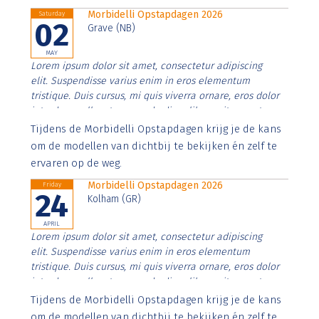
Morbidelli Opstapdagen 2026
Saturday
02
Grave (NB)
MAY
Lorem ipsum dolor sit amet, consectetur adipiscing
elit. Suspendisse varius enim in eros elementum
tristique. Duis cursus, mi quis viverra ornare, eros dolor
interdum nulla, ut commodo diam libero vitae erat.
Aenean faucibus nibh et justo cursus id rutrum lorem
Tijdens de Morbidelli Opstapdagen krijg je de kans
imperdiet. Nunc ut sem vitae risus tristique posuere.
om de modellen van dichtbij te bekijken én zelf te
ervaren op de weg.
Morbidelli Opstapdagen 2026
Friday
24
Kolham (GR)
APRIL
Lorem ipsum dolor sit amet, consectetur adipiscing
elit. Suspendisse varius enim in eros elementum
tristique. Duis cursus, mi quis viverra ornare, eros dolor
interdum nulla, ut commodo diam libero vitae erat.
Aenean faucibus nibh et justo cursus id rutrum lorem
Tijdens de Morbidelli Opstapdagen krijg je de kans
imperdiet. Nunc ut sem vitae risus tristique posuere.
om de modellen van dichtbij te bekijken én zelf te