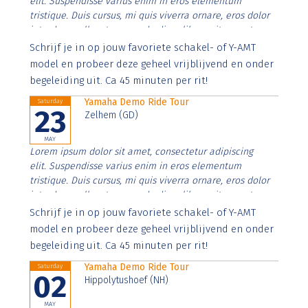
elit. Suspendisse varius enim in eros elementum
tristique. Duis cursus, mi quis viverra ornare, eros dolor
interdum nulla, ut commodo diam libero vitae erat.
Aenean faucibus nibh et justo cursus id rutrum lorem
Schrijf je in op jouw favoriete schakel- of Y-AMT
imperdiet. Nunc ut sem vitae risus tristique posuere.
model en probeer deze geheel vrijblijvend en onder
begeleiding uit. Ca 45 minuten per rit!
Yamaha Demo Ride Tour
Saturday
23
Zelhem (GD)
MAY
Lorem ipsum dolor sit amet, consectetur adipiscing
elit. Suspendisse varius enim in eros elementum
tristique. Duis cursus, mi quis viverra ornare, eros dolor
interdum nulla, ut commodo diam libero vitae erat.
Aenean faucibus nibh et justo cursus id rutrum lorem
Schrijf je in op jouw favoriete schakel- of Y-AMT
imperdiet. Nunc ut sem vitae risus tristique posuere.
model en probeer deze geheel vrijblijvend en onder
begeleiding uit. Ca 45 minuten per rit!
Yamaha Demo Ride Tour
Saturday
02
Hippolytushoef (NH)
MAY