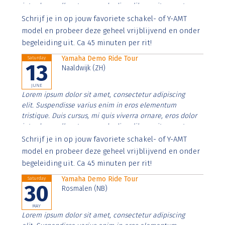
interdum nulla, ut commodo diam libero vitae erat.
Aenean faucibus nibh et justo cursus id rutrum lorem
Schrijf je in op jouw favoriete schakel- of Y-AMT
imperdiet. Nunc ut sem vitae risus tristique posuere.
model en probeer deze geheel vrijblijvend en onder
begeleiding uit. Ca 45 minuten per rit!
Yamaha Demo Ride Tour
Saturday
13
Naaldwijk (ZH)
JUNE
Lorem ipsum dolor sit amet, consectetur adipiscing
elit. Suspendisse varius enim in eros elementum
tristique. Duis cursus, mi quis viverra ornare, eros dolor
interdum nulla, ut commodo diam libero vitae erat.
Aenean faucibus nibh et justo cursus id rutrum lorem
Schrijf je in op jouw favoriete schakel- of Y-AMT
imperdiet. Nunc ut sem vitae risus tristique posuere.
model en probeer deze geheel vrijblijvend en onder
begeleiding uit. Ca 45 minuten per rit!
Yamaha Demo Ride Tour
Saturday
30
Rosmalen (NB)
MAY
Lorem ipsum dolor sit amet, consectetur adipiscing