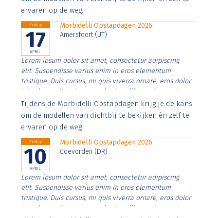
ervaren op de weg.
Morbidelli Opstapdagen 2026
Friday
17
Amersfoort (UT)
APRIL
Lorem ipsum dolor sit amet, consectetur adipiscing
elit. Suspendisse varius enim in eros elementum
tristique. Duis cursus, mi quis viverra ornare, eros dolor
interdum nulla, ut commodo diam libero vitae erat.
Aenean faucibus nibh et justo cursus id rutrum lorem
Tijdens de Morbidelli Opstapdagen krijg je de kans
imperdiet. Nunc ut sem vitae risus tristique posuere.
om de modellen van dichtbij te bekijken én zelf te
ervaren op de weg
Morbidelli Opstapdagen 2026
Friday
10
Coevorden (DR)
APRIL
Lorem ipsum dolor sit amet, consectetur adipiscing
elit. Suspendisse varius enim in eros elementum
tristique. Duis cursus, mi quis viverra ornare, eros dolor
interdum nulla, ut commodo diam libero vitae erat.