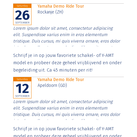
Yamaha Demo Ride Tour
Saturday
26
Rockanje (ZH)
SEPTEMBER
Lorem ipsum dolor sit amet, consectetur adipiscing
elit. Suspendisse varius enim in eros elementum
tristique. Duis cursus, mi quis viverra ornare, eros dolor
interdum nulla, ut commodo diam libero vitae erat.
Aenean faucibus nibh et justo cursus id rutrum lorem
Schrijf je in op jouw favoriete schakel- of Y-AMT
imperdiet. Nunc ut sem vitae risus tristique posuere.
model en probeer deze geheel vrijblijvend en onder
begeleiding uit. Ca 45 minuten per rit!
Yamaha Demo Ride Tour
Saturday
12
Apeldoorn (GD)
SEPTEMBER
Lorem ipsum dolor sit amet, consectetur adipiscing
elit. Suspendisse varius enim in eros elementum
tristique. Duis cursus, mi quis viverra ornare, eros dolor
interdum nulla, ut commodo diam libero vitae erat.
Aenean faucibus nibh et justo cursus id rutrum lorem
Schrijf je in op jouw favoriete schakel- of Y-AMT
imperdiet. Nunc ut sem vitae risus tristique posuere.
model en probeer deze geheel vrijblijvend en onder