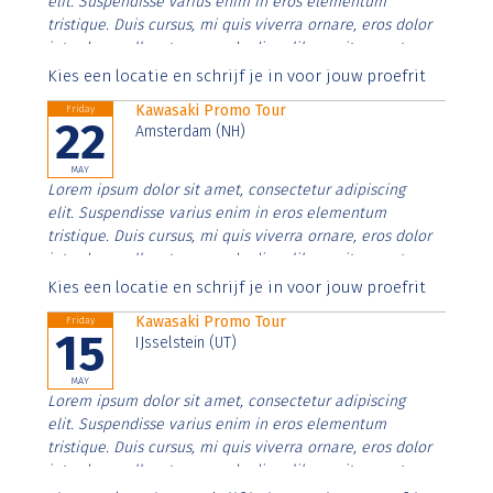
elit. Suspendisse varius enim in eros elementum
tristique. Duis cursus, mi quis viverra ornare, eros dolor
interdum nulla, ut commodo diam libero vitae erat.
Aenean faucibus nibh et justo cursus id rutrum lorem
Kies een locatie en schrijf je in voor jouw proefrit
imperdiet. Nunc ut sem vitae risus tristique posuere.
Kawasaki Promo Tour
Friday
22
Amsterdam (NH)
MAY
Lorem ipsum dolor sit amet, consectetur adipiscing
elit. Suspendisse varius enim in eros elementum
tristique. Duis cursus, mi quis viverra ornare, eros dolor
interdum nulla, ut commodo diam libero vitae erat.
Aenean faucibus nibh et justo cursus id rutrum lorem
Kies een locatie en schrijf je in voor jouw proefrit
imperdiet. Nunc ut sem vitae risus tristique posuere.
Kawasaki Promo Tour
Friday
15
IJsselstein (UT)
MAY
Lorem ipsum dolor sit amet, consectetur adipiscing
elit. Suspendisse varius enim in eros elementum
tristique. Duis cursus, mi quis viverra ornare, eros dolor
interdum nulla, ut commodo diam libero vitae erat.