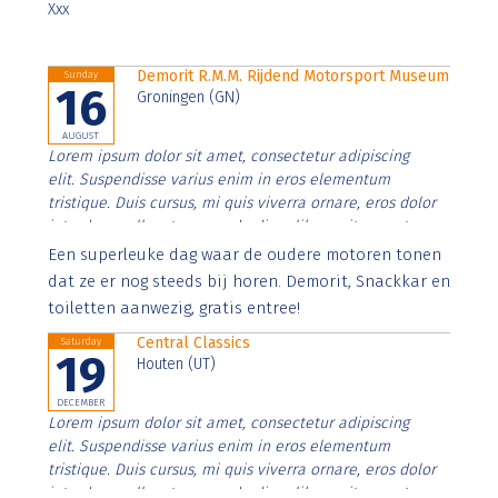
Xxx
Demorit R.M.M. Rijdend Motorsport Museum
Sunday
16
Groningen (GN)
AUGUST
Lorem ipsum dolor sit amet, consectetur adipiscing
elit. Suspendisse varius enim in eros elementum
tristique. Duis cursus, mi quis viverra ornare, eros dolor
interdum nulla, ut commodo diam libero vitae erat.
Aenean faucibus nibh et justo cursus id rutrum lorem
Een superleuke dag waar de oudere motoren tonen
imperdiet. Nunc ut sem vitae risus tristique posuere.
dat ze er nog steeds bij horen. Demorit, Snackkar en
toiletten aanwezig, gratis entree!
Central Classics
Saturday
19
Houten (UT)
DECEMBER
Lorem ipsum dolor sit amet, consectetur adipiscing
elit. Suspendisse varius enim in eros elementum
tristique. Duis cursus, mi quis viverra ornare, eros dolor
interdum nulla, ut commodo diam libero vitae erat.