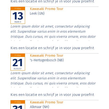
Aenean faucibus nibh et justo cursus id rutrum lorem
Kies een locatie en schrijf je in voor jouw proefrit
imperdiet. Nunc ut sem vitae risus tristique posuere.
Kawasaki Promo Tour
Friday
13
Leek (GN)
MARCH
Lorem ipsum dolor sit amet, consectetur adipiscing
elit. Suspendisse varius enim in eros elementum
tristique. Duis cursus, mi quis viverra ornare, eros dolor
interdum nulla, ut commodo diam libero vitae erat.
Aenean faucibus nibh et justo cursus id rutrum lorem
Kies een locatie en schrijf je in voor jouw proefrit
imperdiet. Nunc ut sem vitae risus tristique posuere.
Kawasaki Promo Tour
Friday
21
's-Hertogenbosch (NB)
AUGUST
Lorem ipsum dolor sit amet, consectetur adipiscing
elit. Suspendisse varius enim in eros elementum
tristique. Duis cursus, mi quis viverra ornare, eros dolor
interdum nulla, ut commodo diam libero vitae erat.
Aenean faucibus nibh et justo cursus id rutrum lorem
Kies een locatie en schrijf je in voor jouw proefrit
imperdiet. Nunc ut sem vitae risus tristique posuere.
Kawasaki Promo Tour
Friday
Alkmaar (NH)