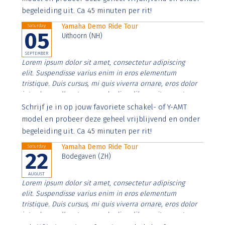
begeleiding uit. Ca 45 minuten per rit!
Yamaha Demo Ride Tour
Saturday
05
Uithoorn (NH)
SEPTEMBER
Lorem ipsum dolor sit amet, consectetur adipiscing
elit. Suspendisse varius enim in eros elementum
tristique. Duis cursus, mi quis viverra ornare, eros dolor
interdum nulla, ut commodo diam libero vitae erat.
Aenean faucibus nibh et justo cursus id rutrum lorem
Schrijf je in op jouw favoriete schakel- of Y-AMT
imperdiet. Nunc ut sem vitae risus tristique posuere.
model en probeer deze geheel vrijblijvend en onder
begeleiding uit. Ca 45 minuten per rit!
Yamaha Demo Ride Tour
Saturday
22
Bodegaven (ZH)
AUGUST
Lorem ipsum dolor sit amet, consectetur adipiscing
elit. Suspendisse varius enim in eros elementum
tristique. Duis cursus, mi quis viverra ornare, eros dolor
interdum nulla, ut commodo diam libero vitae erat.