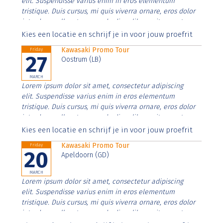
elit. Suspendisse varius enim in eros elementum
tristique. Duis cursus, mi quis viverra ornare, eros dolor
interdum nulla, ut commodo diam libero vitae erat.
Aenean faucibus nibh et justo cursus id rutrum lorem
Kies een locatie en schrijf je in voor jouw proefrit
imperdiet. Nunc ut sem vitae risus tristique posuere.
Kawasaki Promo Tour
Friday
27
Oostrum (LB)
MARCH
Lorem ipsum dolor sit amet, consectetur adipiscing
elit. Suspendisse varius enim in eros elementum
tristique. Duis cursus, mi quis viverra ornare, eros dolor
interdum nulla, ut commodo diam libero vitae erat.
Aenean faucibus nibh et justo cursus id rutrum lorem
Kies een locatie en schrijf je in voor jouw proefrit
imperdiet. Nunc ut sem vitae risus tristique posuere.
Kawasaki Promo Tour
Friday
20
Apeldoorn (GD)
MARCH
Lorem ipsum dolor sit amet, consectetur adipiscing
elit. Suspendisse varius enim in eros elementum
tristique. Duis cursus, mi quis viverra ornare, eros dolor
interdum nulla, ut commodo diam libero vitae erat.