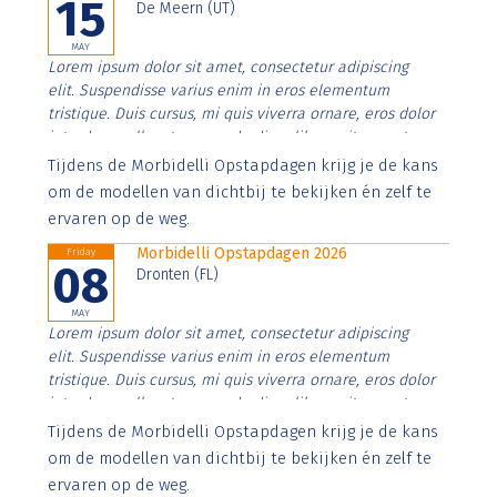
15
De Meern (UT)
MAY
Lorem ipsum dolor sit amet, consectetur adipiscing
elit. Suspendisse varius enim in eros elementum
tristique. Duis cursus, mi quis viverra ornare, eros dolor
interdum nulla, ut commodo diam libero vitae erat.
Aenean faucibus nibh et justo cursus id rutrum lorem
Tijdens de Morbidelli Opstapdagen krijg je de kans
imperdiet. Nunc ut sem vitae risus tristique posuere.
om de modellen van dichtbij te bekijken én zelf te
ervaren op de weg.
Morbidelli Opstapdagen 2026
Friday
08
Dronten (FL)
MAY
Lorem ipsum dolor sit amet, consectetur adipiscing
elit. Suspendisse varius enim in eros elementum
tristique. Duis cursus, mi quis viverra ornare, eros dolor
interdum nulla, ut commodo diam libero vitae erat.
Aenean faucibus nibh et justo cursus id rutrum lorem
Tijdens de Morbidelli Opstapdagen krijg je de kans
imperdiet. Nunc ut sem vitae risus tristique posuere.
om de modellen van dichtbij te bekijken én zelf te
ervaren op de weg.