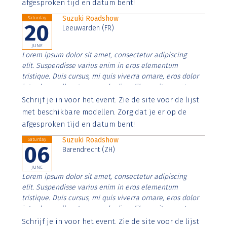
afgesproken tijd en datum bent!
Suzuki Roadshow
Saturday
20
Leeuwarden (FR)
JUNE
Lorem ipsum dolor sit amet, consectetur adipiscing
elit. Suspendisse varius enim in eros elementum
tristique. Duis cursus, mi quis viverra ornare, eros dolor
interdum nulla, ut commodo diam libero vitae erat.
Aenean faucibus nibh et justo cursus id rutrum lorem
Schrijf je in voor het event. Zie de site voor de lijst
imperdiet. Nunc ut sem vitae risus tristique posuere.
met beschikbare modellen. Zorg dat je er op de
afgesproken tijd en datum bent!
Suzuki Roadshow
Saturday
06
Barendrecht (ZH)
JUNE
Lorem ipsum dolor sit amet, consectetur adipiscing
elit. Suspendisse varius enim in eros elementum
tristique. Duis cursus, mi quis viverra ornare, eros dolor
interdum nulla, ut commodo diam libero vitae erat.
Aenean faucibus nibh et justo cursus id rutrum lorem
Schrijf je in voor het event. Zie de site voor de lijst