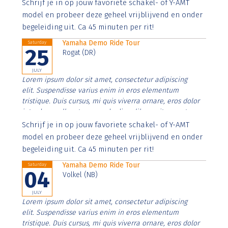
Aenean faucibus nibh et justo cursus id rutrum lorem
Schrijf je in op jouw favoriete schakel- of Y-AMT
imperdiet. Nunc ut sem vitae risus tristique posuere.
model en probeer deze geheel vrijblijvend en onder
begeleiding uit. Ca 45 minuten per rit!
Yamaha Demo Ride Tour
Saturday
25
Rogat (DR)
JULY
Lorem ipsum dolor sit amet, consectetur adipiscing
elit. Suspendisse varius enim in eros elementum
tristique. Duis cursus, mi quis viverra ornare, eros dolor
interdum nulla, ut commodo diam libero vitae erat.
Aenean faucibus nibh et justo cursus id rutrum lorem
Schrijf je in op jouw favoriete schakel- of Y-AMT
imperdiet. Nunc ut sem vitae risus tristique posuere.
model en probeer deze geheel vrijblijvend en onder
begeleiding uit. Ca 45 minuten per rit!
Yamaha Demo Ride Tour
Saturday
04
Volkel (NB)
JULY
Lorem ipsum dolor sit amet, consectetur adipiscing
elit. Suspendisse varius enim in eros elementum
tristique. Duis cursus, mi quis viverra ornare, eros dolor