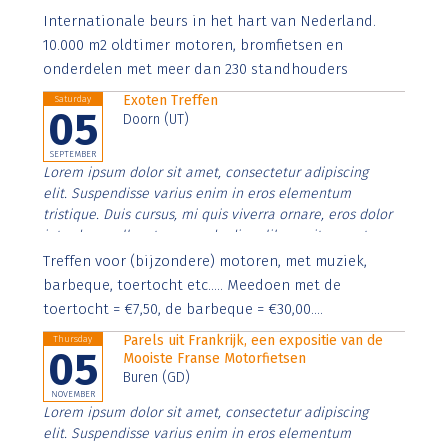
Aenean faucibus nibh et justo cursus id rutrum lorem
Internationale beurs in het hart van Nederland.
imperdiet. Nunc ut sem vitae risus tristique posuere.
10.000 m2 oldtimer motoren, bromfietsen en
onderdelen met meer dan 230 standhouders
Exoten Treffen
Saturday
05
Doorn (UT)
SEPTEMBER
Lorem ipsum dolor sit amet, consectetur adipiscing
elit. Suspendisse varius enim in eros elementum
tristique. Duis cursus, mi quis viverra ornare, eros dolor
interdum nulla, ut commodo diam libero vitae erat.
Aenean faucibus nibh et justo cursus id rutrum lorem
Treffen voor (bijzondere) motoren, met muziek,
imperdiet. Nunc ut sem vitae risus tristique posuere.
barbeque, toertocht etc..... Meedoen met de
toertocht = €7,50, de barbeque = €30,00....
Parels uit Frankrijk, een expositie van de
Thursday
05
Mooiste Franse Motorfietsen
Buren (GD)
NOVEMBER
Lorem ipsum dolor sit amet, consectetur adipiscing
elit. Suspendisse varius enim in eros elementum