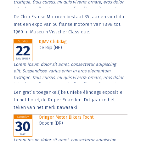
tristique. Duis cursus, mi quis viverra ornare, eros dolor
interdum nulla, ut commodo diam libero vitae erat.
Aenean faucibus nibh et justo cursus id rutrum lorem
De Club Franse Motoren bestaat 35 jaar en viert dat
imperdiet. Nunc ut sem vitae risus tristique posuere.
met een expo van 50 franse motoren van 1898 tot
1960 in Museum Visscher Classique.
KJMV Clubdag
Sunday
22
De Rijp (NH)
NOVEMBER
Lorem ipsum dolor sit amet, consectetur adipiscing
elit. Suspendisse varius enim in eros elementum
tristique. Duis cursus, mi quis viverra ornare, eros dolor
interdum nulla, ut commodo diam libero vitae erat.
Aenean faucibus nibh et justo cursus id rutrum lorem
Een gratis toegankelijke unieke ééndags expositie.
imperdiet. Nunc ut sem vitae risus tristique posuere.
In het hotel, de Rijper Eilanden. Dit jaar in het
teken van het merk Kawasaki.
Oringer Motor Bikers Tocht
Saturday
30
Odoorn (DR)
MAY
Lorem ipsum dolor sit amet, consectetur adipiscing