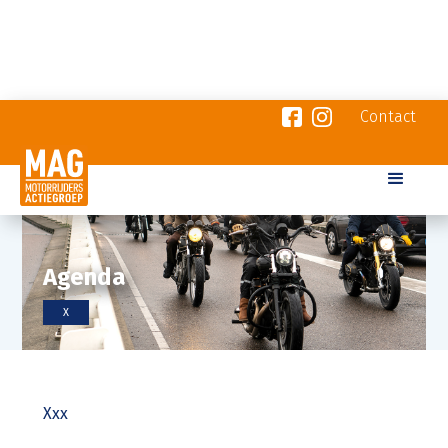
Contact
Agenda
X
Xxx