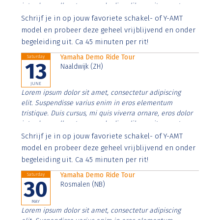
interdum nulla, ut commodo diam libero vitae erat.
Aenean faucibus nibh et justo cursus id rutrum lorem
Schrijf je in op jouw favoriete schakel- of Y-AMT
imperdiet. Nunc ut sem vitae risus tristique posuere.
model en probeer deze geheel vrijblijvend en onder
begeleiding uit. Ca 45 minuten per rit!
Yamaha Demo Ride Tour
Saturday
13
Naaldwijk (ZH)
JUNE
Lorem ipsum dolor sit amet, consectetur adipiscing
elit. Suspendisse varius enim in eros elementum
tristique. Duis cursus, mi quis viverra ornare, eros dolor
interdum nulla, ut commodo diam libero vitae erat.
Aenean faucibus nibh et justo cursus id rutrum lorem
Schrijf je in op jouw favoriete schakel- of Y-AMT
imperdiet. Nunc ut sem vitae risus tristique posuere.
model en probeer deze geheel vrijblijvend en onder
begeleiding uit. Ca 45 minuten per rit!
Yamaha Demo Ride Tour
Saturday
30
Rosmalen (NB)
MAY
Lorem ipsum dolor sit amet, consectetur adipiscing