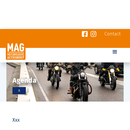
Contact
Agenda
X
Xxx