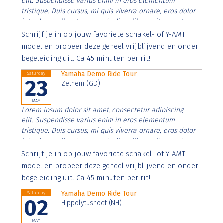
elit. Suspendisse varius enim in eros elementum
tristique. Duis cursus, mi quis viverra ornare, eros dolor
interdum nulla, ut commodo diam libero vitae erat.
Aenean faucibus nibh et justo cursus id rutrum lorem
Schrijf je in op jouw favoriete schakel- of Y-AMT
imperdiet. Nunc ut sem vitae risus tristique posuere.
model en probeer deze geheel vrijblijvend en onder
begeleiding uit. Ca 45 minuten per rit!
Yamaha Demo Ride Tour
Saturday
23
Zelhem (GD)
MAY
Lorem ipsum dolor sit amet, consectetur adipiscing
elit. Suspendisse varius enim in eros elementum
tristique. Duis cursus, mi quis viverra ornare, eros dolor
interdum nulla, ut commodo diam libero vitae erat.
Aenean faucibus nibh et justo cursus id rutrum lorem
Schrijf je in op jouw favoriete schakel- of Y-AMT
imperdiet. Nunc ut sem vitae risus tristique posuere.
model en probeer deze geheel vrijblijvend en onder
begeleiding uit. Ca 45 minuten per rit!
Yamaha Demo Ride Tour
Saturday
02
Hippolytushoef (NH)
MAY