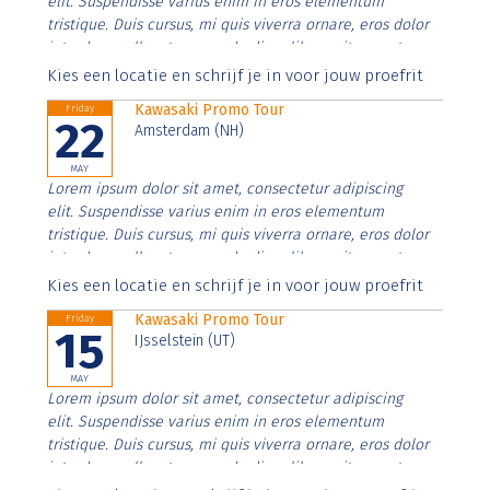
elit. Suspendisse varius enim in eros elementum
tristique. Duis cursus, mi quis viverra ornare, eros dolor
interdum nulla, ut commodo diam libero vitae erat.
Aenean faucibus nibh et justo cursus id rutrum lorem
Kies een locatie en schrijf je in voor jouw proefrit
imperdiet. Nunc ut sem vitae risus tristique posuere.
Kawasaki Promo Tour
Friday
22
Amsterdam (NH)
MAY
Lorem ipsum dolor sit amet, consectetur adipiscing
elit. Suspendisse varius enim in eros elementum
tristique. Duis cursus, mi quis viverra ornare, eros dolor
interdum nulla, ut commodo diam libero vitae erat.
Aenean faucibus nibh et justo cursus id rutrum lorem
Kies een locatie en schrijf je in voor jouw proefrit
imperdiet. Nunc ut sem vitae risus tristique posuere.
Kawasaki Promo Tour
Friday
15
IJsselstein (UT)
MAY
Lorem ipsum dolor sit amet, consectetur adipiscing
elit. Suspendisse varius enim in eros elementum
tristique. Duis cursus, mi quis viverra ornare, eros dolor
interdum nulla, ut commodo diam libero vitae erat.