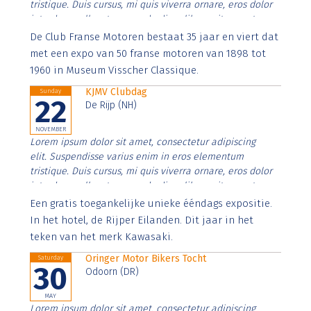
tristique. Duis cursus, mi quis viverra ornare, eros dolor
interdum nulla, ut commodo diam libero vitae erat.
Aenean faucibus nibh et justo cursus id rutrum lorem
De Club Franse Motoren bestaat 35 jaar en viert dat
imperdiet. Nunc ut sem vitae risus tristique posuere.
met een expo van 50 franse motoren van 1898 tot
1960 in Museum Visscher Classique.
KJMV Clubdag
Sunday
22
De Rijp (NH)
NOVEMBER
Lorem ipsum dolor sit amet, consectetur adipiscing
elit. Suspendisse varius enim in eros elementum
tristique. Duis cursus, mi quis viverra ornare, eros dolor
interdum nulla, ut commodo diam libero vitae erat.
Aenean faucibus nibh et justo cursus id rutrum lorem
Een gratis toegankelijke unieke ééndags expositie.
imperdiet. Nunc ut sem vitae risus tristique posuere.
In het hotel, de Rijper Eilanden. Dit jaar in het
teken van het merk Kawasaki.
Oringer Motor Bikers Tocht
Saturday
30
Odoorn (DR)
MAY
Lorem ipsum dolor sit amet, consectetur adipiscing