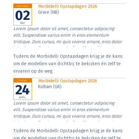
Morbidelli Opstapdagen 2026
Saturday
02
Grave (NB)
MAY
Lorem ipsum dolor sit amet, consectetur adipiscing
elit. Suspendisse varius enim in eros elementum
tristique. Duis cursus, mi quis viverra ornare, eros dolor
interdum nulla, ut commodo diam libero vitae erat.
Aenean faucibus nibh et justo cursus id rutrum lorem
Tijdens de Morbidelli Opstapdagen krijg je de kans
imperdiet. Nunc ut sem vitae risus tristique posuere.
om de modellen van dichtbij te bekijken én zelf te
ervaren op de weg.
Morbidelli Opstapdagen 2026
Friday
24
Kolham (GR)
APRIL
Lorem ipsum dolor sit amet, consectetur adipiscing
elit. Suspendisse varius enim in eros elementum
tristique. Duis cursus, mi quis viverra ornare, eros dolor
interdum nulla, ut commodo diam libero vitae erat.
Aenean faucibus nibh et justo cursus id rutrum lorem
Tijdens de Morbidelli Opstapdagen krijg je de kans
imperdiet. Nunc ut sem vitae risus tristique posuere.
om de modellen van dichtbij te bekijken én zelf te