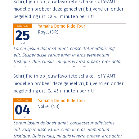
Aenean faucibus nibh et justo cursus id rutrum lorem
Schrijf je in op jouw favoriete schakel- of Y-AMT
imperdiet. Nunc ut sem vitae risus tristique posuere.
model en probeer deze geheel vrijblijvend en onder
begeleiding uit. Ca 45 minuten per rit!
Yamaha Demo Ride Tour
Saturday
25
Rogat (DR)
JULY
Lorem ipsum dolor sit amet, consectetur adipiscing
elit. Suspendisse varius enim in eros elementum
tristique. Duis cursus, mi quis viverra ornare, eros dolor
interdum nulla, ut commodo diam libero vitae erat.
Aenean faucibus nibh et justo cursus id rutrum lorem
Schrijf je in op jouw favoriete schakel- of Y-AMT
imperdiet. Nunc ut sem vitae risus tristique posuere.
model en probeer deze geheel vrijblijvend en onder
begeleiding uit. Ca 45 minuten per rit!
Yamaha Demo Ride Tour
Saturday
04
Volkel (NB)
JULY
Lorem ipsum dolor sit amet, consectetur adipiscing
elit. Suspendisse varius enim in eros elementum
tristique. Duis cursus, mi quis viverra ornare, eros dolor