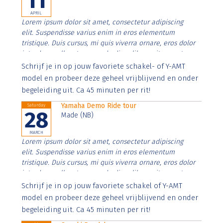
11
APRIL
Lorem ipsum dolor sit amet, consectetur adipiscing
elit. Suspendisse varius enim in eros elementum
tristique. Duis cursus, mi quis viverra ornare, eros dolor
interdum nulla, ut commodo diam libero vitae erat.
Aenean faucibus nibh et justo cursus id rutrum lorem
Schrijf je in op jouw favoriete schakel- of Y-AMT
imperdiet. Nunc ut sem vitae risus tristique posuere.
model en probeer deze geheel vrijblijvend en onder
begeleiding uit. Ca 45 minuten per rit!
Yamaha Demo Ride tour
Saturday
28
Made (NB)
MARCH
Lorem ipsum dolor sit amet, consectetur adipiscing
elit. Suspendisse varius enim in eros elementum
tristique. Duis cursus, mi quis viverra ornare, eros dolor
interdum nulla, ut commodo diam libero vitae erat.
Aenean faucibus nibh et justo cursus id rutrum lorem
Schrijf je in op jouw favoriete schakel of Y-AMT
imperdiet. Nunc ut sem vitae risus tristique posuere.
model en probeer deze geheel vrijblijvend en onder
begeleiding uit. Ca 45 minuten per rit!