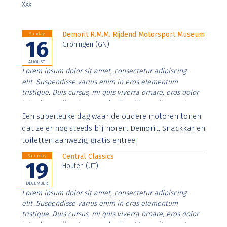
Xxx
Demorit R.M.M. Rijdend Motorsport Museum
Sunday
16
Groningen (GN)
AUGUST
Lorem ipsum dolor sit amet, consectetur adipiscing
elit. Suspendisse varius enim in eros elementum
tristique. Duis cursus, mi quis viverra ornare, eros dolor
interdum nulla, ut commodo diam libero vitae erat.
Aenean faucibus nibh et justo cursus id rutrum lorem
Een superleuke dag waar de oudere motoren tonen
imperdiet. Nunc ut sem vitae risus tristique posuere.
dat ze er nog steeds bij horen. Demorit, Snackkar en
toiletten aanwezig, gratis entree!
Central Classics
Saturday
19
Houten (UT)
DECEMBER
Lorem ipsum dolor sit amet, consectetur adipiscing
elit. Suspendisse varius enim in eros elementum
tristique. Duis cursus, mi quis viverra ornare, eros dolor
interdum nulla, ut commodo diam libero vitae erat.