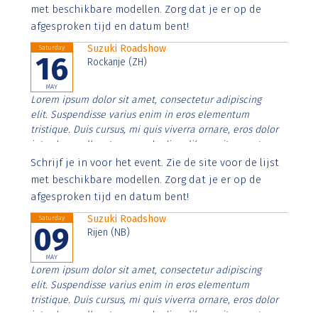
imperdiet. Nunc ut sem vitae risus tristique posuere.
met beschikbare modellen. Zorg dat je er op de
afgesproken tijd en datum bent!
Suzuki Roadshow
Saturday
16
Rockanje (ZH)
MAY
Lorem ipsum dolor sit amet, consectetur adipiscing
elit. Suspendisse varius enim in eros elementum
tristique. Duis cursus, mi quis viverra ornare, eros dolor
interdum nulla, ut commodo diam libero vitae erat.
Aenean faucibus nibh et justo cursus id rutrum lorem
Schrijf je in voor het event. Zie de site voor de lijst
imperdiet. Nunc ut sem vitae risus tristique posuere.
met beschikbare modellen. Zorg dat je er op de
afgesproken tijd en datum bent!
Suzuki Roadshow
Saturday
09
Rijen (NB)
MAY
Lorem ipsum dolor sit amet, consectetur adipiscing
elit. Suspendisse varius enim in eros elementum
tristique. Duis cursus, mi quis viverra ornare, eros dolor
interdum nulla, ut commodo diam libero vitae erat.