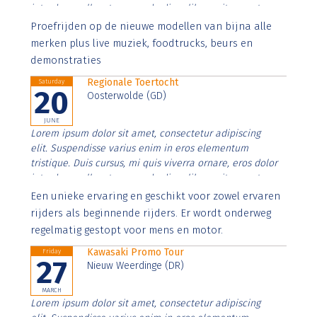
interdum nulla, ut commodo diam libero vitae erat.
Aenean faucibus nibh et justo cursus id rutrum lorem
Proefrijden op de nieuwe modellen van bijna alle
imperdiet. Nunc ut sem vitae risus tristique posuere.
merken plus live muziek, foodtrucks, beurs en
demonstraties
Regionale Toertocht
Saturday
20
Oosterwolde (GD)
JUNE
Lorem ipsum dolor sit amet, consectetur adipiscing
elit. Suspendisse varius enim in eros elementum
tristique. Duis cursus, mi quis viverra ornare, eros dolor
interdum nulla, ut commodo diam libero vitae erat.
Aenean faucibus nibh et justo cursus id rutrum lorem
Een unieke ervaring en geschikt voor zowel ervaren
imperdiet. Nunc ut sem vitae risus tristique posuere.
rijders als beginnende rijders. Er wordt onderweg
regelmatig gestopt voor mens en motor.
Kawasaki Promo Tour
Friday
27
Nieuw Weerdinge (DR)
MARCH
Lorem ipsum dolor sit amet, consectetur adipiscing