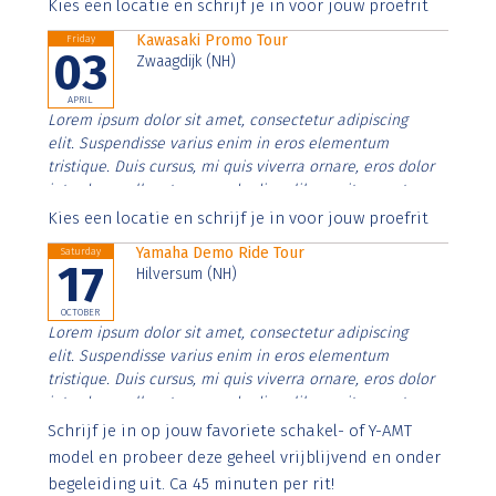
Aenean faucibus nibh et justo cursus id rutrum lorem
Kies een locatie en schrijf je in voor jouw proefrit
imperdiet. Nunc ut sem vitae risus tristique posuere.
Kawasaki Promo Tour
Friday
03
Zwaagdijk (NH)
APRIL
Lorem ipsum dolor sit amet, consectetur adipiscing
elit. Suspendisse varius enim in eros elementum
tristique. Duis cursus, mi quis viverra ornare, eros dolor
interdum nulla, ut commodo diam libero vitae erat.
Aenean faucibus nibh et justo cursus id rutrum lorem
Kies een locatie en schrijf je in voor jouw proefrit
imperdiet. Nunc ut sem vitae risus tristique posuere.
Yamaha Demo Ride Tour
Saturday
17
Hilversum (NH)
OCTOBER
Lorem ipsum dolor sit amet, consectetur adipiscing
elit. Suspendisse varius enim in eros elementum
tristique. Duis cursus, mi quis viverra ornare, eros dolor
interdum nulla, ut commodo diam libero vitae erat.
Aenean faucibus nibh et justo cursus id rutrum lorem
Schrijf je in op jouw favoriete schakel- of Y-AMT
imperdiet. Nunc ut sem vitae risus tristique posuere.
model en probeer deze geheel vrijblijvend en onder
begeleiding uit. Ca 45 minuten per rit!