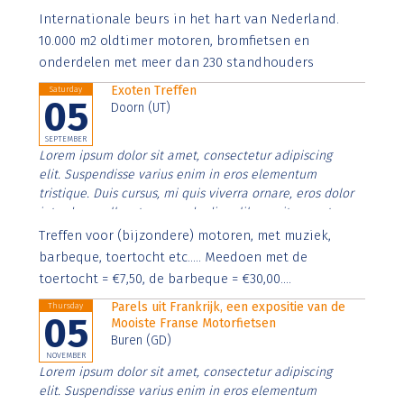
Aenean faucibus nibh et justo cursus id rutrum lorem
Internationale beurs in het hart van Nederland.
imperdiet. Nunc ut sem vitae risus tristique posuere.
10.000 m2 oldtimer motoren, bromfietsen en
onderdelen met meer dan 230 standhouders
Exoten Treffen
Saturday
05
Doorn (UT)
SEPTEMBER
Lorem ipsum dolor sit amet, consectetur adipiscing
elit. Suspendisse varius enim in eros elementum
tristique. Duis cursus, mi quis viverra ornare, eros dolor
interdum nulla, ut commodo diam libero vitae erat.
Aenean faucibus nibh et justo cursus id rutrum lorem
Treffen voor (bijzondere) motoren, met muziek,
imperdiet. Nunc ut sem vitae risus tristique posuere.
barbeque, toertocht etc..... Meedoen met de
toertocht = €7,50, de barbeque = €30,00....
Parels uit Frankrijk, een expositie van de
Thursday
05
Mooiste Franse Motorfietsen
Buren (GD)
NOVEMBER
Lorem ipsum dolor sit amet, consectetur adipiscing
elit. Suspendisse varius enim in eros elementum