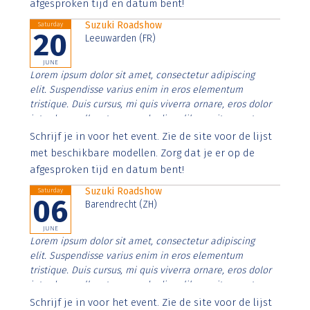
afgesproken tijd en datum bent!
Suzuki Roadshow
Saturday
20
Leeuwarden (FR)
JUNE
Lorem ipsum dolor sit amet, consectetur adipiscing
elit. Suspendisse varius enim in eros elementum
tristique. Duis cursus, mi quis viverra ornare, eros dolor
interdum nulla, ut commodo diam libero vitae erat.
Aenean faucibus nibh et justo cursus id rutrum lorem
Schrijf je in voor het event. Zie de site voor de lijst
imperdiet. Nunc ut sem vitae risus tristique posuere.
met beschikbare modellen. Zorg dat je er op de
afgesproken tijd en datum bent!
Suzuki Roadshow
Saturday
06
Barendrecht (ZH)
JUNE
Lorem ipsum dolor sit amet, consectetur adipiscing
elit. Suspendisse varius enim in eros elementum
tristique. Duis cursus, mi quis viverra ornare, eros dolor
interdum nulla, ut commodo diam libero vitae erat.
Aenean faucibus nibh et justo cursus id rutrum lorem
Schrijf je in voor het event. Zie de site voor de lijst