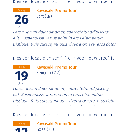
Aenean faucibus nibh et justo cursus id rutrum lorem
Kies een locatie en schrijf je in voor jouw proefrit
imperdiet. Nunc ut sem vitae risus tristique posuere.
Kawasaki Promo Tour
Friday
26
Echt (LB)
JUNE
Lorem ipsum dolor sit amet, consectetur adipiscing
elit. Suspendisse varius enim in eros elementum
tristique. Duis cursus, mi quis viverra ornare, eros dolor
interdum nulla, ut commodo diam libero vitae erat.
Aenean faucibus nibh et justo cursus id rutrum lorem
Kies een locatie en schrijf je in voor jouw proefrit
imperdiet. Nunc ut sem vitae risus tristique posuere.
Kawasaki Promo Tour
Friday
19
Hengelo (OV)
JUNE
Lorem ipsum dolor sit amet, consectetur adipiscing
elit. Suspendisse varius enim in eros elementum
tristique. Duis cursus, mi quis viverra ornare, eros dolor
interdum nulla, ut commodo diam libero vitae erat.
Aenean faucibus nibh et justo cursus id rutrum lorem
Kies een locatie en schrijf je in voor jouw proefrit
imperdiet. Nunc ut sem vitae risus tristique posuere.
Kawasaki Promo Tour
Friday
Goes (ZL)