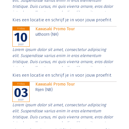
elit. Suspendisse varius enim in eros elementum
tristique. Duis cursus, mi quis viverra ornare, eros dolor
interdum nulla, ut commodo diam libero vitae erat.
Aenean faucibus nibh et justo cursus id rutrum lorem
Kies een locatie en schrijf je in voor jouw proefrit
imperdiet. Nunc ut sem vitae risus tristique posuere.
Kawasaki Promo Tour
Friday
10
uithoorn (NH)
JULY
Lorem ipsum dolor sit amet, consectetur adipiscing
elit. Suspendisse varius enim in eros elementum
tristique. Duis cursus, mi quis viverra ornare, eros dolor
interdum nulla, ut commodo diam libero vitae erat.
Aenean faucibus nibh et justo cursus id rutrum lorem
Kies een locatie en schrijf je in voor jouw proefrit
imperdiet. Nunc ut sem vitae risus tristique posuere.
Kawasaki Promo Tour
Friday
03
Rijen (NB)
JULY
Lorem ipsum dolor sit amet, consectetur adipiscing
elit. Suspendisse varius enim in eros elementum
tristique. Duis cursus, mi quis viverra ornare, eros dolor
interdum nulla, ut commodo diam libero vitae erat.