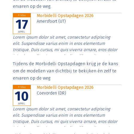
ervaren op de weg.
Morbidelli Opstapdagen 2026
Friday
17
Amersfoort (UT)
APRIL
Lorem ipsum dolor sit amet, consectetur adipiscing
elit. Suspendisse varius enim in eros elementum
tristique. Duis cursus, mi quis viverra ornare, eros dolor
interdum nulla, ut commodo diam libero vitae erat.
Aenean faucibus nibh et justo cursus id rutrum lorem
Tijdens de Morbidelli Opstapdagen krijg je de kans
imperdiet. Nunc ut sem vitae risus tristique posuere.
om de modellen van dichtbij te bekijken én zelf te
ervaren op de weg
Morbidelli Opstapdagen 2026
Friday
10
Coevorden (DR)
APRIL
Lorem ipsum dolor sit amet, consectetur adipiscing
elit. Suspendisse varius enim in eros elementum
tristique. Duis cursus, mi quis viverra ornare, eros dolor
interdum nulla, ut commodo diam libero vitae erat.