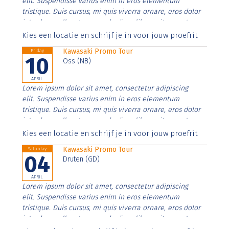
elit. Suspendisse varius enim in eros elementum
tristique. Duis cursus, mi quis viverra ornare, eros dolor
interdum nulla, ut commodo diam libero vitae erat.
Aenean faucibus nibh et justo cursus id rutrum lorem
Kies een locatie en schrijf je in voor jouw proefrit
imperdiet. Nunc ut sem vitae risus tristique posuere.
Kawasaki Promo Tour
Friday
10
Oss (NB)
APRIL
Lorem ipsum dolor sit amet, consectetur adipiscing
elit. Suspendisse varius enim in eros elementum
tristique. Duis cursus, mi quis viverra ornare, eros dolor
interdum nulla, ut commodo diam libero vitae erat.
Aenean faucibus nibh et justo cursus id rutrum lorem
Kies een locatie en schrijf je in voor jouw proefrit
imperdiet. Nunc ut sem vitae risus tristique posuere.
Kawasaki Promo Tour
Saturday
04
Druten (GD)
APRIL
Lorem ipsum dolor sit amet, consectetur adipiscing
elit. Suspendisse varius enim in eros elementum
tristique. Duis cursus, mi quis viverra ornare, eros dolor
interdum nulla, ut commodo diam libero vitae erat.