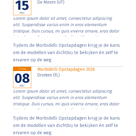
15
De Meern (UT)
MAY
Lorem ipsum dolor sit amet, consectetur adipiscing
elit. Suspendisse varius enim in eros elementum
tristique. Duis cursus, mi quis viverra ornare, eros dolor
interdum nulla, ut commodo diam libero vitae erat.
Aenean faucibus nibh et justo cursus id rutrum lorem
Tijdens de Morbidelli Opstapdagen krijg je de kans
imperdiet. Nunc ut sem vitae risus tristique posuere.
om de modellen van dichtbij te bekijken én zelf te
ervaren op de weg.
Morbidelli Opstapdagen 2026
Friday
08
Dronten (FL)
MAY
Lorem ipsum dolor sit amet, consectetur adipiscing
elit. Suspendisse varius enim in eros elementum
tristique. Duis cursus, mi quis viverra ornare, eros dolor
interdum nulla, ut commodo diam libero vitae erat.
Aenean faucibus nibh et justo cursus id rutrum lorem
Tijdens de Morbidelli Opstapdagen krijg je de kans
imperdiet. Nunc ut sem vitae risus tristique posuere.
om de modellen van dichtbij te bekijken én zelf te
ervaren op de weg.