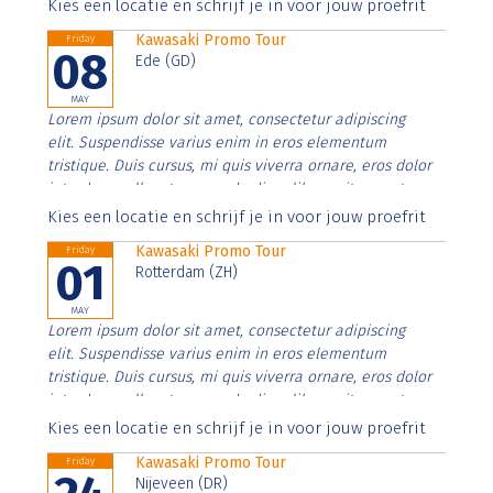
Aenean faucibus nibh et justo cursus id rutrum lorem
Kies een locatie en schrijf je in voor jouw proefrit
imperdiet. Nunc ut sem vitae risus tristique posuere.
Kawasaki Promo Tour
Friday
08
Ede (GD)
MAY
Lorem ipsum dolor sit amet, consectetur adipiscing
elit. Suspendisse varius enim in eros elementum
tristique. Duis cursus, mi quis viverra ornare, eros dolor
interdum nulla, ut commodo diam libero vitae erat.
Aenean faucibus nibh et justo cursus id rutrum lorem
Kies een locatie en schrijf je in voor jouw proefrit
imperdiet. Nunc ut sem vitae risus tristique posuere.
Kawasaki Promo Tour
Friday
01
Rotterdam (ZH)
MAY
Lorem ipsum dolor sit amet, consectetur adipiscing
elit. Suspendisse varius enim in eros elementum
tristique. Duis cursus, mi quis viverra ornare, eros dolor
interdum nulla, ut commodo diam libero vitae erat.
Aenean faucibus nibh et justo cursus id rutrum lorem
Kies een locatie en schrijf je in voor jouw proefrit
imperdiet. Nunc ut sem vitae risus tristique posuere.
Kawasaki Promo Tour
Friday
Nijeveen (DR)