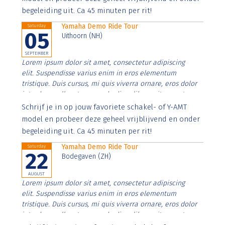
begeleiding uit. Ca 45 minuten per rit!
Yamaha Demo Ride Tour
Saturday
05
Uithoorn (NH)
SEPTEMBER
Lorem ipsum dolor sit amet, consectetur adipiscing
elit. Suspendisse varius enim in eros elementum
tristique. Duis cursus, mi quis viverra ornare, eros dolor
interdum nulla, ut commodo diam libero vitae erat.
Aenean faucibus nibh et justo cursus id rutrum lorem
Schrijf je in op jouw favoriete schakel- of Y-AMT
imperdiet. Nunc ut sem vitae risus tristique posuere.
model en probeer deze geheel vrijblijvend en onder
begeleiding uit. Ca 45 minuten per rit!
Yamaha Demo Ride Tour
Saturday
22
Bodegaven (ZH)
AUGUST
Lorem ipsum dolor sit amet, consectetur adipiscing
elit. Suspendisse varius enim in eros elementum
tristique. Duis cursus, mi quis viverra ornare, eros dolor
interdum nulla, ut commodo diam libero vitae erat.