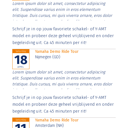
Lorem ipsum dolor sit amet, consectetur adipiscing
elit. Suspendisse varius enim in eros elementum
tristique. Duis cursus, mi quis viverra ornare, eros dolor
interdum nulla, ut commodo diam libero vitae erat.
Aenean faucibus nibh et justo cursus id rutrum lorem
Schrijf je in op jouw favoriete schakel- of Y-AMT
imperdiet. Nunc ut sem vitae risus tristique posuere.
model en probeer deze geheel vrijblijvend en onder
begeleiding uit. Ca 45 minuten per rit!
Yamaha Demo Ride Tour
Saturday
18
Nijmegen (GD)
APRIL
Lorem ipsum dolor sit amet, consectetur adipiscing
elit. Suspendisse varius enim in eros elementum
tristique. Duis cursus, mi quis viverra ornare, eros dolor
interdum nulla, ut commodo diam libero vitae erat.
Aenean faucibus nibh et justo cursus id rutrum lorem
Schrijf je in op jouw favoriete schakel- of Y-AMT
imperdiet. Nunc ut sem vitae risus tristique posuere.
model en probeer deze geheel vrijblijvend en onder
begeleiding uit. Ca 45 minuten per rit!
Yamaha Demo Ride Tour
Saturday
Amsterdam (NH)