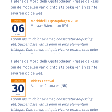
Aenean faucibus nibh et justo cursus id rutrum lorem
Tijdens de Morbidelli Opstapdagen krijg je de kans
imperdiet. Nunc ut sem vitae risus tristique posuere.
om de modellen van dichtbij te bekijken én zelf te
ervaren op de weg
Morbidelli Opstapdagen 2026
Monday
06
Menaam/Menaldum (FR)
APRIL
Lorem ipsum dolor sit amet, consectetur adipiscing
elit. Suspendisse varius enim in eros elementum
tristique. Duis cursus, mi quis viverra ornare, eros dolor
interdum nulla, ut commodo diam libero vitae erat.
Aenean faucibus nibh et justo cursus id rutrum lorem
Tijdens de Morbidelli Opstapdagen krijg je de kans
imperdiet. Nunc ut sem vitae risus tristique posuere.
om de modellen van dichtbij te bekijken én zelf te
ervaren op de weg.
Riders Festival
Saturday
30
Autotron Rosmalen (NB)
MAY
Lorem ipsum dolor sit amet, consectetur adipiscing
elit. Suspendisse varius enim in eros elementum
tristique. Duis cursus, mi quis viverra ornare, eros dolor