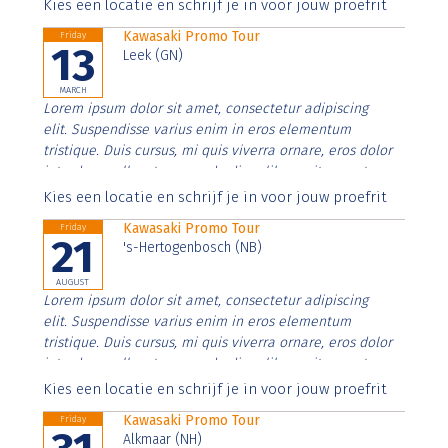
Aenean faucibus nibh et justo cursus id rutrum lorem
Kies een locatie en schrijf je in voor jouw proefrit
imperdiet. Nunc ut sem vitae risus tristique posuere.
Kawasaki Promo Tour
Friday
13
Leek (GN)
MARCH
Lorem ipsum dolor sit amet, consectetur adipiscing
elit. Suspendisse varius enim in eros elementum
tristique. Duis cursus, mi quis viverra ornare, eros dolor
interdum nulla, ut commodo diam libero vitae erat.
Aenean faucibus nibh et justo cursus id rutrum lorem
Kies een locatie en schrijf je in voor jouw proefrit
imperdiet. Nunc ut sem vitae risus tristique posuere.
Kawasaki Promo Tour
Friday
21
's-Hertogenbosch (NB)
AUGUST
Lorem ipsum dolor sit amet, consectetur adipiscing
elit. Suspendisse varius enim in eros elementum
tristique. Duis cursus, mi quis viverra ornare, eros dolor
interdum nulla, ut commodo diam libero vitae erat.
Aenean faucibus nibh et justo cursus id rutrum lorem
Kies een locatie en schrijf je in voor jouw proefrit
imperdiet. Nunc ut sem vitae risus tristique posuere.
Kawasaki Promo Tour
Friday
Alkmaar (NH)