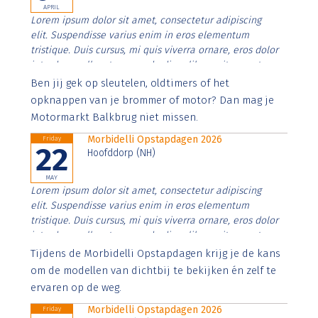
APRIL
Lorem ipsum dolor sit amet, consectetur adipiscing
elit. Suspendisse varius enim in eros elementum
tristique. Duis cursus, mi quis viverra ornare, eros dolor
interdum nulla, ut commodo diam libero vitae erat.
Aenean faucibus nibh et justo cursus id rutrum lorem
Ben jij gek op sleutelen, oldtimers of het
imperdiet. Nunc ut sem vitae risus tristique posuere.
opknappen van je brommer of motor? Dan mag je
Motormarkt Balkbrug niet missen.
Morbidelli Opstapdagen 2026
Friday
22
Hoofddorp (NH)
MAY
Lorem ipsum dolor sit amet, consectetur adipiscing
elit. Suspendisse varius enim in eros elementum
tristique. Duis cursus, mi quis viverra ornare, eros dolor
interdum nulla, ut commodo diam libero vitae erat.
Aenean faucibus nibh et justo cursus id rutrum lorem
Tijdens de Morbidelli Opstapdagen krijg je de kans
imperdiet. Nunc ut sem vitae risus tristique posuere.
om de modellen van dichtbij te bekijken én zelf te
ervaren op de weg.
Morbidelli Opstapdagen 2026
Friday