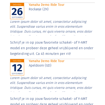
Yamaha Demo Ride Tour
Saturday
26
Rockanje (ZH)
SEPTEMBER
Lorem ipsum dolor sit amet, consectetur adipiscing
elit. Suspendisse varius enim in eros elementum
tristique. Duis cursus, mi quis viverra ornare, eros dolor
interdum nulla, ut commodo diam libero vitae erat.
Aenean faucibus nibh et justo cursus id rutrum lorem
Schrijf je in op jouw favoriete schakel- of Y-AMT
imperdiet. Nunc ut sem vitae risus tristique posuere.
model en probeer deze geheel vrijblijvend en onder
begeleiding uit. Ca 45 minuten per rit!
Yamaha Demo Ride Tour
Saturday
12
Apeldoorn (GD)
SEPTEMBER
Lorem ipsum dolor sit amet, consectetur adipiscing
elit. Suspendisse varius enim in eros elementum
tristique. Duis cursus, mi quis viverra ornare, eros dolor
interdum nulla, ut commodo diam libero vitae erat.
Aenean faucibus nibh et justo cursus id rutrum lorem
Schrijf je in op jouw favoriete schakel- of Y-AMT
imperdiet. Nunc ut sem vitae risus tristique posuere.
model en probeer deze geheel vrijblijvend en onder