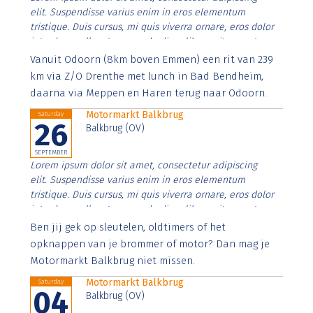
elit. Suspendisse varius enim in eros elementum
tristique. Duis cursus, mi quis viverra ornare, eros dolor
interdum nulla, ut commodo diam libero vitae erat.
Aenean faucibus nibh et justo cursus id rutrum lorem
Vanuit Odoorn (8km boven Emmen) een rit van 239
imperdiet. Nunc ut sem vitae risus tristique posuere.
km via Z/O Drenthe met lunch in Bad Bendheim,
daarna via Meppen en Haren terug naar Odoorn.
Motormarkt Balkbrug
Saturday
26
Balkbrug (OV)
SEPTEMBER
Lorem ipsum dolor sit amet, consectetur adipiscing
elit. Suspendisse varius enim in eros elementum
tristique. Duis cursus, mi quis viverra ornare, eros dolor
interdum nulla, ut commodo diam libero vitae erat.
Aenean faucibus nibh et justo cursus id rutrum lorem
Ben jij gek op sleutelen, oldtimers of het
imperdiet. Nunc ut sem vitae risus tristique posuere.
opknappen van je brommer of motor? Dan mag je
Motormarkt Balkbrug niet missen.
Motormarkt Balkbrug
Saturday
04
Balkbrug (OV)