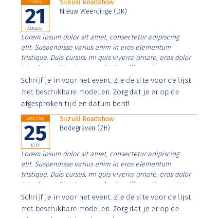
Susuki Roadshow
Friday
21
NIeuw Weerdinge (DR)
AUGUST
Lorem ipsum dolor sit amet, consectetur adipiscing
elit. Suspendisse varius enim in eros elementum
tristique. Duis cursus, mi quis viverra ornare, eros dolor
interdum nulla, ut commodo diam libero vitae erat.
Aenean faucibus nibh et justo cursus id rutrum lorem
Schrijf je in voor het event. Zie de site voor de lijst
imperdiet. Nunc ut sem vitae risus tristique posuere.
met beschikbare modellen. Zorg dat je er op de
afgesproken tijd en datum bent!
Suzuki Roadshow
Saturday
25
Bodegraven (ZH)
JULY
Lorem ipsum dolor sit amet, consectetur adipiscing
elit. Suspendisse varius enim in eros elementum
tristique. Duis cursus, mi quis viverra ornare, eros dolor
interdum nulla, ut commodo diam libero vitae erat.
Aenean faucibus nibh et justo cursus id rutrum lorem
Schrijf je in voor het event. Zie de site voor de lijst
imperdiet. Nunc ut sem vitae risus tristique posuere.
met beschikbare modellen. Zorg dat je er op de