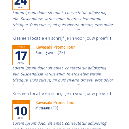
24
APRIL
Lorem ipsum dolor sit amet, consectetur adipiscing
elit. Suspendisse varius enim in eros elementum
tristique. Duis cursus, mi quis viverra ornare, eros dolor
interdum nulla, ut commodo diam libero vitae erat.
Aenean faucibus nibh et justo cursus id rutrum lorem
Kies een locatie en schrijf je in voor jouw proefrit
imperdiet. Nunc ut sem vitae risus tristique posuere.
Kawasaki Promo Tour
Friday
17
Bodegraven (ZH)
APRIL
Lorem ipsum dolor sit amet, consectetur adipiscing
elit. Suspendisse varius enim in eros elementum
tristique. Duis cursus, mi quis viverra ornare, eros dolor
interdum nulla, ut commodo diam libero vitae erat.
Aenean faucibus nibh et justo cursus id rutrum lorem
Kies een locatie en schrijf je in voor jouw proefrit
imperdiet. Nunc ut sem vitae risus tristique posuere.
Kawasaki Promo Tour
Friday
10
Menaam (FR)
APRIL
Lorem ipsum dolor sit amet, consectetur adipiscing