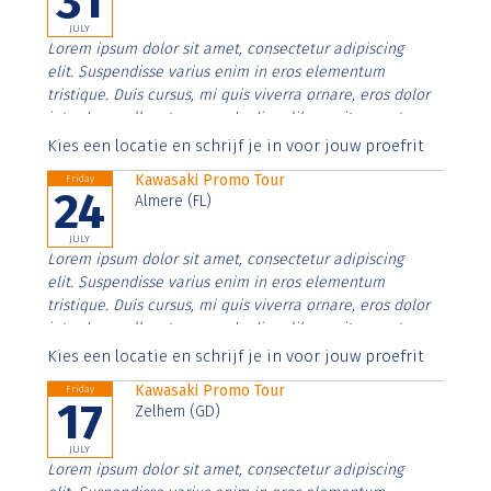
31
JULY
Lorem ipsum dolor sit amet, consectetur adipiscing
elit. Suspendisse varius enim in eros elementum
tristique. Duis cursus, mi quis viverra ornare, eros dolor
interdum nulla, ut commodo diam libero vitae erat.
Aenean faucibus nibh et justo cursus id rutrum lorem
Kies een locatie en schrijf je in voor jouw proefrit
imperdiet. Nunc ut sem vitae risus tristique posuere.
Kawasaki Promo Tour
Friday
24
Almere (FL)
JULY
Lorem ipsum dolor sit amet, consectetur adipiscing
elit. Suspendisse varius enim in eros elementum
tristique. Duis cursus, mi quis viverra ornare, eros dolor
interdum nulla, ut commodo diam libero vitae erat.
Aenean faucibus nibh et justo cursus id rutrum lorem
Kies een locatie en schrijf je in voor jouw proefrit
imperdiet. Nunc ut sem vitae risus tristique posuere.
Kawasaki Promo Tour
Friday
17
Zelhem (GD)
JULY
Lorem ipsum dolor sit amet, consectetur adipiscing