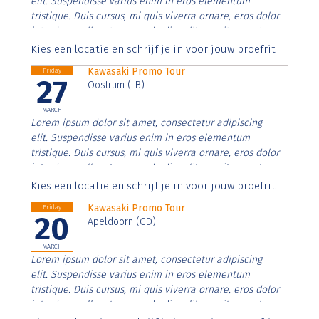
elit. Suspendisse varius enim in eros elementum
tristique. Duis cursus, mi quis viverra ornare, eros dolor
interdum nulla, ut commodo diam libero vitae erat.
Aenean faucibus nibh et justo cursus id rutrum lorem
Kies een locatie en schrijf je in voor jouw proefrit
imperdiet. Nunc ut sem vitae risus tristique posuere.
Kawasaki Promo Tour
Friday
27
Oostrum (LB)
MARCH
Lorem ipsum dolor sit amet, consectetur adipiscing
elit. Suspendisse varius enim in eros elementum
tristique. Duis cursus, mi quis viverra ornare, eros dolor
interdum nulla, ut commodo diam libero vitae erat.
Aenean faucibus nibh et justo cursus id rutrum lorem
Kies een locatie en schrijf je in voor jouw proefrit
imperdiet. Nunc ut sem vitae risus tristique posuere.
Kawasaki Promo Tour
Friday
20
Apeldoorn (GD)
MARCH
Lorem ipsum dolor sit amet, consectetur adipiscing
elit. Suspendisse varius enim in eros elementum
tristique. Duis cursus, mi quis viverra ornare, eros dolor
interdum nulla, ut commodo diam libero vitae erat.