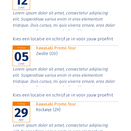
12
JUNE
Lorem ipsum dolor sit amet, consectetur adipiscing
elit. Suspendisse varius enim in eros elementum
tristique. Duis cursus, mi quis viverra ornare, eros dolor
interdum nulla, ut commodo diam libero vitae erat.
Aenean faucibus nibh et justo cursus id rutrum lorem
Kies een locatie en schrijf je in voor jouw proefrit
imperdiet. Nunc ut sem vitae risus tristique posuere.
Kawasaki Promo Tour
Friday
05
Zwolle (OV)
JUNE
Lorem ipsum dolor sit amet, consectetur adipiscing
elit. Suspendisse varius enim in eros elementum
tristique. Duis cursus, mi quis viverra ornare, eros dolor
interdum nulla, ut commodo diam libero vitae erat.
Aenean faucibus nibh et justo cursus id rutrum lorem
Kies een locatie en schrijf je in voor jouw proefrit
imperdiet. Nunc ut sem vitae risus tristique posuere.
Kawasaki Promo Tour
Friday
29
Rockanje (ZH)
MAY
Lorem ipsum dolor sit amet, consectetur adipiscing