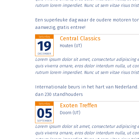
rutrum lorem imperdiet. Nunc ut sem vitae risus tris
Een superleuke dag waar de oudere motoren tonen
aanwezig, gratis entree!
Saturday
Central Classics
19
Houten (UT)
DECEMBER
Lorem ipsum dolor sit amet, consectetur adipiscing e
quis viverra ornare, eros dolor interdum nulla, ut c
rutrum lorem imperdiet. Nunc ut sem vitae risus tris
Internationale beurs in het hart van Nederland
dan 230 standhouders
Saturday
Exoten Treffen
05
Doorn (UT)
SEPTEMBER
Lorem ipsum dolor sit amet, consectetur adipiscing e
quis viverra ornare, eros dolor interdum nulla, ut c