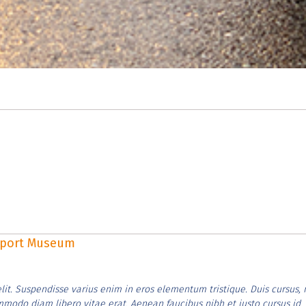
rsport Museum
lit. Suspendisse varius enim in eros elementum tristique. Duis cursus, 
ommodo diam libero vitae erat. Aenean faucibus nibh et justo cursus id