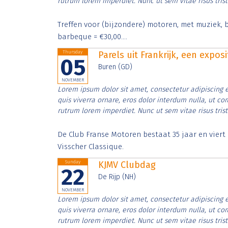
rutrum lorem imperdiet. Nunc ut sem vitae risus tris
Treffen voor (bijzondere) motoren, met muziek, b
barbeque = €30,00....
Thursday
Parels uit Frankrijk, een expos
05
Buren (GD)
NOVEMBER
Lorem ipsum dolor sit amet, consectetur adipiscing e
quis viverra ornare, eros dolor interdum nulla, ut c
rutrum lorem imperdiet. Nunc ut sem vitae risus tris
De Club Franse Motoren bestaat 35 jaar en vier
Visscher Classique.
Sunday
KJMV Clubdag
22
De Rijp (NH)
NOVEMBER
Lorem ipsum dolor sit amet, consectetur adipiscing e
quis viverra ornare, eros dolor interdum nulla, ut c
rutrum lorem imperdiet. Nunc ut sem vitae risus tris