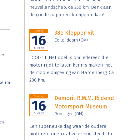
heuvellandschap, ca 250 km. Denk aan
de goede papieren! kamperen kan!
Sunday
38e Klepper Rit
16
Collendoorn (OV)
AUGUST
mi
LOOT-rit: Het doel is om iedereen die
motor rijdt te laten kennis maken met
de mooie omgeving van Hardenberg. Ca
200 km.
useum
Sunday
Demorit R.M.M. Rijdend
16
Motorsport Museum
Groningen (GN)
AUGUST
mi
Een superleuke dag waar de oudere
motoren tonen dat ze er nog steeds bij