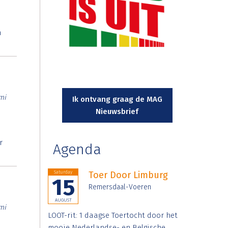
n
mi
Ik ontvang graag de MAG
Nieuwsbrief
r
Agenda
Saturday
Toer Door Limburg
15
Remersdaal-Voeren
AUGUST
mi
LOOT-rit: 1 daagse Toertocht door het
mooie Nederlandse- en Belgische