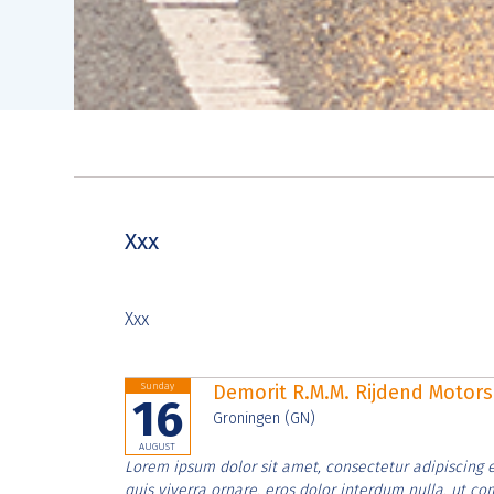
Xxx
Xxx
Sunday
Demorit R.M.M. Rijdend Moto
16
Groningen (GN)
AUGUST
Lorem ipsum dolor sit amet, consectetur adipiscing e
quis viverra ornare, eros dolor interdum nulla, ut c