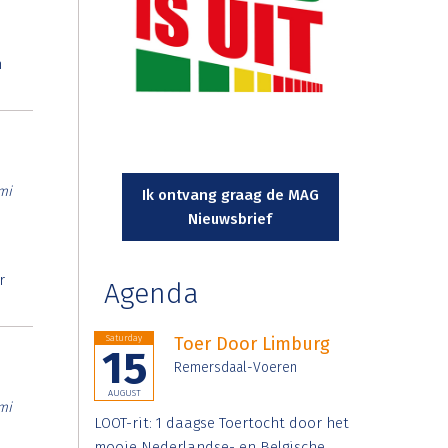
n
mi
Ik ontvang graag de MAG
Nieuwsbrief
r
Agenda
Saturday
Toer Door Limburg
15
Remersdaal-Voeren
AUGUST
mi
LOOT-rit: 1 daagse Toertocht door het
mooie Nederlandse- en Belgische