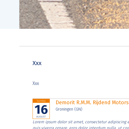
Xxx
Xxx
Sunday
Demorit R.M.M. Rijdend Moto
16
Groningen (GN)
AUGUST
Lorem ipsum dolor sit amet, consectetur adipiscing e
quis viverra ornare, eros dolor interdum nulla, ut c