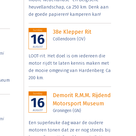
heuvellandschap, ca 250 km. Denk aan
de goede papieren! kamperen kan!
Sunday
38e Klepper Rit
16
Collendoorn (OV)
AUGUST
mi
LOOT-rit: Het doel is om iedereen die
motor rijdt te laten kennis maken met
de mooie omgeving van Hardenberg. Ca
200 km.
useum
Sunday
Demorit R.M.M. Rijdend
16
Motorsport Museum
Groningen (GN)
AUGUST
mi
Een superleuke dag waar de oudere
motoren tonen dat ze er nog steeds bij