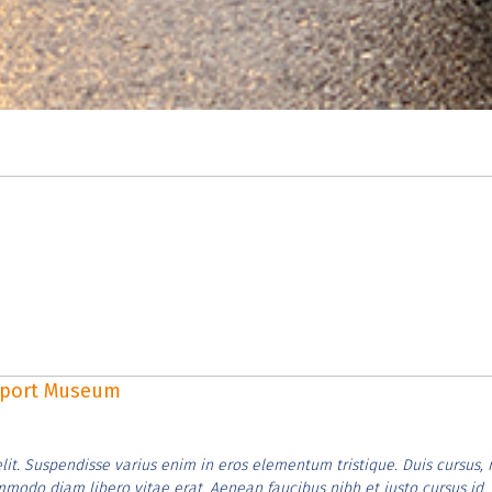
rsport Museum
lit. Suspendisse varius enim in eros elementum tristique. Duis cursus, 
ommodo diam libero vitae erat. Aenean faucibus nibh et justo cursus id