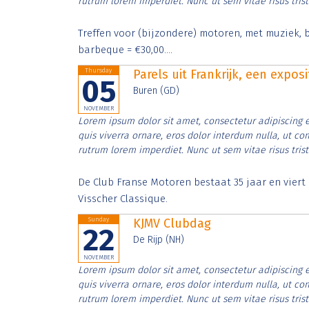
rutrum lorem imperdiet. Nunc ut sem vitae risus tris
Treffen voor (bijzondere) motoren, met muziek, b
barbeque = €30,00....
Thursday
Parels uit Frankrijk, een expos
05
Buren (GD)
NOVEMBER
Lorem ipsum dolor sit amet, consectetur adipiscing e
quis viverra ornare, eros dolor interdum nulla, ut c
rutrum lorem imperdiet. Nunc ut sem vitae risus tris
De Club Franse Motoren bestaat 35 jaar en vier
Visscher Classique.
Sunday
KJMV Clubdag
22
De Rijp (NH)
NOVEMBER
Lorem ipsum dolor sit amet, consectetur adipiscing e
quis viverra ornare, eros dolor interdum nulla, ut c
rutrum lorem imperdiet. Nunc ut sem vitae risus tris