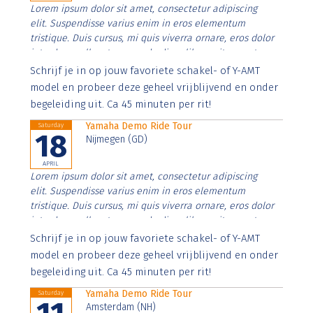
Lorem ipsum dolor sit amet, consectetur adipiscing
elit. Suspendisse varius enim in eros elementum
tristique. Duis cursus, mi quis viverra ornare, eros dolor
interdum nulla, ut commodo diam libero vitae erat.
Aenean faucibus nibh et justo cursus id rutrum lorem
Schrijf je in op jouw favoriete schakel- of Y-AMT
imperdiet. Nunc ut sem vitae risus tristique posuere.
model en probeer deze geheel vrijblijvend en onder
begeleiding uit. Ca 45 minuten per rit!
Yamaha Demo Ride Tour
Saturday
18
Nijmegen (GD)
APRIL
Lorem ipsum dolor sit amet, consectetur adipiscing
elit. Suspendisse varius enim in eros elementum
tristique. Duis cursus, mi quis viverra ornare, eros dolor
interdum nulla, ut commodo diam libero vitae erat.
Aenean faucibus nibh et justo cursus id rutrum lorem
Schrijf je in op jouw favoriete schakel- of Y-AMT
imperdiet. Nunc ut sem vitae risus tristique posuere.
model en probeer deze geheel vrijblijvend en onder
begeleiding uit. Ca 45 minuten per rit!
Yamaha Demo Ride Tour
Saturday
Amsterdam (NH)