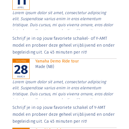
11
APRIL
Lorem ipsum dolor sit amet, consectetur adipiscing
elit. Suspendisse varius enim in eros elementum
tristique. Duis cursus, mi quis viverra ornare, eros dolor
interdum nulla, ut commodo diam libero vitae erat.
Aenean faucibus nibh et justo cursus id rutrum lorem
Schrijf je in op jouw favoriete schakel- of Y-AMT
imperdiet. Nunc ut sem vitae risus tristique posuere.
model en probeer deze geheel vrijblijvend en onder
begeleiding uit. Ca 45 minuten per rit!
Yamaha Demo Ride tour
Saturday
28
Made (NB)
MARCH
Lorem ipsum dolor sit amet, consectetur adipiscing
elit. Suspendisse varius enim in eros elementum
tristique. Duis cursus, mi quis viverra ornare, eros dolor
interdum nulla, ut commodo diam libero vitae erat.
Aenean faucibus nibh et justo cursus id rutrum lorem
Schrijf je in op jouw favoriete schakel of Y-AMT
imperdiet. Nunc ut sem vitae risus tristique posuere.
model en probeer deze geheel vrijblijvend en onder
begeleiding uit. Ca 45 minuten per rit!