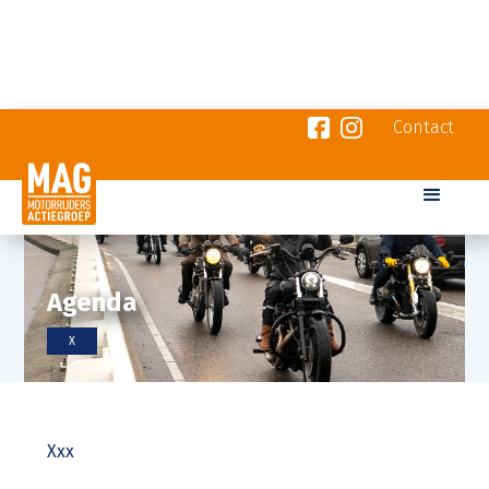
Contact
Agenda
X
Xxx