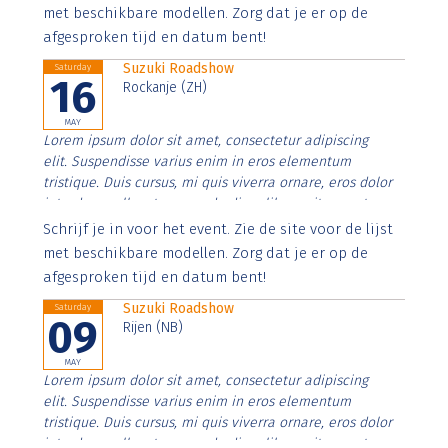
imperdiet. Nunc ut sem vitae risus tristique posuere.
met beschikbare modellen. Zorg dat je er op de
afgesproken tijd en datum bent!
Suzuki Roadshow
Saturday
16
Rockanje (ZH)
MAY
Lorem ipsum dolor sit amet, consectetur adipiscing
elit. Suspendisse varius enim in eros elementum
tristique. Duis cursus, mi quis viverra ornare, eros dolor
interdum nulla, ut commodo diam libero vitae erat.
Aenean faucibus nibh et justo cursus id rutrum lorem
Schrijf je in voor het event. Zie de site voor de lijst
imperdiet. Nunc ut sem vitae risus tristique posuere.
met beschikbare modellen. Zorg dat je er op de
afgesproken tijd en datum bent!
Suzuki Roadshow
Saturday
09
Rijen (NB)
MAY
Lorem ipsum dolor sit amet, consectetur adipiscing
elit. Suspendisse varius enim in eros elementum
tristique. Duis cursus, mi quis viverra ornare, eros dolor
interdum nulla, ut commodo diam libero vitae erat.