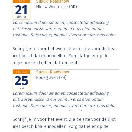
Susuki Roadshow
Friday
21
NIeuw Weerdinge (DR)
AUGUST
Lorem ipsum dolor sit amet, consectetur adipiscing
elit. Suspendisse varius enim in eros elementum
tristique. Duis cursus, mi quis viverra ornare, eros dolor
interdum nulla, ut commodo diam libero vitae erat.
Aenean faucibus nibh et justo cursus id rutrum lorem
Schrijf je in voor het event. Zie de site voor de lijst
imperdiet. Nunc ut sem vitae risus tristique posuere.
met beschikbare modellen. Zorg dat je er op de
afgesproken tijd en datum bent!
Suzuki Roadshow
Saturday
25
Bodegraven (ZH)
JULY
Lorem ipsum dolor sit amet, consectetur adipiscing
elit. Suspendisse varius enim in eros elementum
tristique. Duis cursus, mi quis viverra ornare, eros dolor
interdum nulla, ut commodo diam libero vitae erat.
Aenean faucibus nibh et justo cursus id rutrum lorem
Schrijf je in voor het event. Zie de site voor de lijst
imperdiet. Nunc ut sem vitae risus tristique posuere.
met beschikbare modellen. Zorg dat je er op de