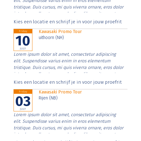
elit. Suspendisse varius enim in eros elementum
tristique. Duis cursus, mi quis viverra ornare, eros dolor
interdum nulla, ut commodo diam libero vitae erat.
Aenean faucibus nibh et justo cursus id rutrum lorem
Kies een locatie en schrijf je in voor jouw proefrit
imperdiet. Nunc ut sem vitae risus tristique posuere.
Kawasaki Promo Tour
Friday
10
uithoorn (NH)
JULY
Lorem ipsum dolor sit amet, consectetur adipiscing
elit. Suspendisse varius enim in eros elementum
tristique. Duis cursus, mi quis viverra ornare, eros dolor
interdum nulla, ut commodo diam libero vitae erat.
Aenean faucibus nibh et justo cursus id rutrum lorem
Kies een locatie en schrijf je in voor jouw proefrit
imperdiet. Nunc ut sem vitae risus tristique posuere.
Kawasaki Promo Tour
Friday
03
Rijen (NB)
JULY
Lorem ipsum dolor sit amet, consectetur adipiscing
elit. Suspendisse varius enim in eros elementum
tristique. Duis cursus, mi quis viverra ornare, eros dolor
interdum nulla, ut commodo diam libero vitae erat.