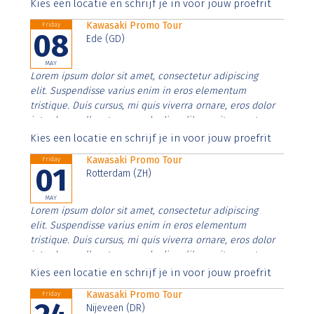
Aenean faucibus nibh et justo cursus id rutrum lorem
Kies een locatie en schrijf je in voor jouw proefrit
imperdiet. Nunc ut sem vitae risus tristique posuere.
Kawasaki Promo Tour
Friday
08
Ede (GD)
MAY
Lorem ipsum dolor sit amet, consectetur adipiscing
elit. Suspendisse varius enim in eros elementum
tristique. Duis cursus, mi quis viverra ornare, eros dolor
interdum nulla, ut commodo diam libero vitae erat.
Aenean faucibus nibh et justo cursus id rutrum lorem
Kies een locatie en schrijf je in voor jouw proefrit
imperdiet. Nunc ut sem vitae risus tristique posuere.
Kawasaki Promo Tour
Friday
01
Rotterdam (ZH)
MAY
Lorem ipsum dolor sit amet, consectetur adipiscing
elit. Suspendisse varius enim in eros elementum
tristique. Duis cursus, mi quis viverra ornare, eros dolor
interdum nulla, ut commodo diam libero vitae erat.
Aenean faucibus nibh et justo cursus id rutrum lorem
Kies een locatie en schrijf je in voor jouw proefrit
imperdiet. Nunc ut sem vitae risus tristique posuere.
Kawasaki Promo Tour
Friday
Nijeveen (DR)