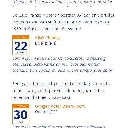
tristique. Duis cursus, mi quis viverra ornare, eros dolor
interdum nulla, ut commodo diam libero vitae erat.
Aenean faucibus nibh et justo cursus id rutrum lorem
De Club Franse Motoren bestaat 35 jaar en viert dat
imperdiet. Nunc ut sem vitae risus tristique posuere.
met een expo van 50 franse motoren van 1898 tot
1960 in Museum Visscher Classique.
KJMV Clubdag
Sunday
22
De Rijp (NH)
NOVEMBER
Lorem ipsum dolor sit amet, consectetur adipiscing
elit. Suspendisse varius enim in eros elementum
tristique. Duis cursus, mi quis viverra ornare, eros dolor
interdum nulla, ut commodo diam libero vitae erat.
Aenean faucibus nibh et justo cursus id rutrum lorem
Een gratis toegankelijke unieke ééndags expositie.
imperdiet. Nunc ut sem vitae risus tristique posuere.
In het hotel, de Rijper Eilanden. Dit jaar in het
teken van het merk Kawasaki.
Oringer Motor Bikers Tocht
Saturday
30
Odoorn (DR)
MAY
Lorem ipsum dolor sit amet, consectetur adipiscing