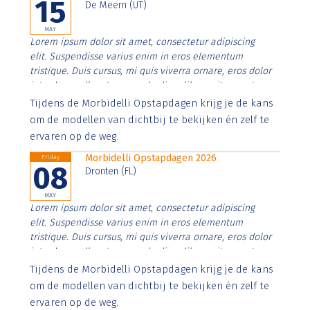
15
De Meern (UT)
MAY
Lorem ipsum dolor sit amet, consectetur adipiscing
elit. Suspendisse varius enim in eros elementum
tristique. Duis cursus, mi quis viverra ornare, eros dolor
interdum nulla, ut commodo diam libero vitae erat.
Aenean faucibus nibh et justo cursus id rutrum lorem
Tijdens de Morbidelli Opstapdagen krijg je de kans
imperdiet. Nunc ut sem vitae risus tristique posuere.
om de modellen van dichtbij te bekijken én zelf te
ervaren op de weg.
Morbidelli Opstapdagen 2026
Friday
08
Dronten (FL)
MAY
Lorem ipsum dolor sit amet, consectetur adipiscing
elit. Suspendisse varius enim in eros elementum
tristique. Duis cursus, mi quis viverra ornare, eros dolor
interdum nulla, ut commodo diam libero vitae erat.
Aenean faucibus nibh et justo cursus id rutrum lorem
Tijdens de Morbidelli Opstapdagen krijg je de kans
imperdiet. Nunc ut sem vitae risus tristique posuere.
om de modellen van dichtbij te bekijken én zelf te
ervaren op de weg.