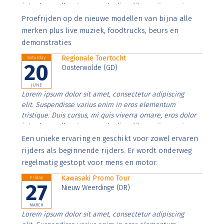
interdum nulla, ut commodo diam libero vitae erat.
Aenean faucibus nibh et justo cursus id rutrum lorem
Proefrijden op de nieuwe modellen van bijna alle
imperdiet. Nunc ut sem vitae risus tristique posuere.
merken plus live muziek, foodtrucks, beurs en
demonstraties
Regionale Toertocht
Saturday
20
Oosterwolde (GD)
JUNE
Lorem ipsum dolor sit amet, consectetur adipiscing
elit. Suspendisse varius enim in eros elementum
tristique. Duis cursus, mi quis viverra ornare, eros dolor
interdum nulla, ut commodo diam libero vitae erat.
Aenean faucibus nibh et justo cursus id rutrum lorem
Een unieke ervaring en geschikt voor zowel ervaren
imperdiet. Nunc ut sem vitae risus tristique posuere.
rijders als beginnende rijders. Er wordt onderweg
regelmatig gestopt voor mens en motor.
Kawasaki Promo Tour
Friday
27
Nieuw Weerdinge (DR)
MARCH
Lorem ipsum dolor sit amet, consectetur adipiscing