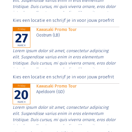
elit. Suspendisse varius enim in eros elementum
tristique. Duis cursus, mi quis viverra ornare, eros dolor
interdum nulla, ut commodo diam libero vitae erat.
Aenean faucibus nibh et justo cursus id rutrum lorem
Kies een locatie en schrijf je in voor jouw proefrit
imperdiet. Nunc ut sem vitae risus tristique posuere.
Kawasaki Promo Tour
Friday
27
Oostrum (LB)
MARCH
Lorem ipsum dolor sit amet, consectetur adipiscing
elit. Suspendisse varius enim in eros elementum
tristique. Duis cursus, mi quis viverra ornare, eros dolor
interdum nulla, ut commodo diam libero vitae erat.
Aenean faucibus nibh et justo cursus id rutrum lorem
Kies een locatie en schrijf je in voor jouw proefrit
imperdiet. Nunc ut sem vitae risus tristique posuere.
Kawasaki Promo Tour
Friday
20
Apeldoorn (GD)
MARCH
Lorem ipsum dolor sit amet, consectetur adipiscing
elit. Suspendisse varius enim in eros elementum
tristique. Duis cursus, mi quis viverra ornare, eros dolor
interdum nulla, ut commodo diam libero vitae erat.