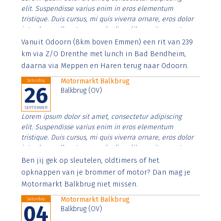
elit. Suspendisse varius enim in eros elementum
tristique. Duis cursus, mi quis viverra ornare, eros dolor
interdum nulla, ut commodo diam libero vitae erat.
Aenean faucibus nibh et justo cursus id rutrum lorem
Vanuit Odoorn (8km boven Emmen) een rit van 239
imperdiet. Nunc ut sem vitae risus tristique posuere.
km via Z/O Drenthe met lunch in Bad Bendheim,
daarna via Meppen en Haren terug naar Odoorn.
Motormarkt Balkbrug
Saturday
26
Balkbrug (OV)
SEPTEMBER
Lorem ipsum dolor sit amet, consectetur adipiscing
elit. Suspendisse varius enim in eros elementum
tristique. Duis cursus, mi quis viverra ornare, eros dolor
interdum nulla, ut commodo diam libero vitae erat.
Aenean faucibus nibh et justo cursus id rutrum lorem
Ben jij gek op sleutelen, oldtimers of het
imperdiet. Nunc ut sem vitae risus tristique posuere.
opknappen van je brommer of motor? Dan mag je
Motormarkt Balkbrug niet missen.
Motormarkt Balkbrug
Saturday
04
Balkbrug (OV)