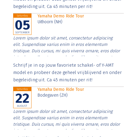
begeleiding uit. Ca 45 minuten per rit!
Yamaha Demo Ride Tour
Saturday
05
Uithoorn (NH)
SEPTEMBER
Lorem ipsum dolor sit amet, consectetur adipiscing
elit. Suspendisse varius enim in eros elementum
tristique. Duis cursus, mi quis viverra ornare, eros dolor
interdum nulla, ut commodo diam libero vitae erat.
Aenean faucibus nibh et justo cursus id rutrum lorem
Schrijf je in op jouw favoriete schakel- of Y-AMT
imperdiet. Nunc ut sem vitae risus tristique posuere.
model en probeer deze geheel vrijblijvend en onder
begeleiding uit. Ca 45 minuten per rit!
Yamaha Demo Ride Tour
Saturday
22
Bodegaven (ZH)
AUGUST
Lorem ipsum dolor sit amet, consectetur adipiscing
elit. Suspendisse varius enim in eros elementum
tristique. Duis cursus, mi quis viverra ornare, eros dolor
interdum nulla, ut commodo diam libero vitae erat.