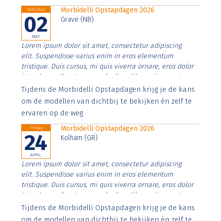
Morbidelli Opstapdagen 2026
Saturday
02
Grave (NB)
MAY
Lorem ipsum dolor sit amet, consectetur adipiscing
elit. Suspendisse varius enim in eros elementum
tristique. Duis cursus, mi quis viverra ornare, eros dolor
interdum nulla, ut commodo diam libero vitae erat.
Aenean faucibus nibh et justo cursus id rutrum lorem
Tijdens de Morbidelli Opstapdagen krijg je de kans
imperdiet. Nunc ut sem vitae risus tristique posuere.
om de modellen van dichtbij te bekijken én zelf te
ervaren op de weg.
Morbidelli Opstapdagen 2026
Friday
24
Kolham (GR)
APRIL
Lorem ipsum dolor sit amet, consectetur adipiscing
elit. Suspendisse varius enim in eros elementum
tristique. Duis cursus, mi quis viverra ornare, eros dolor
interdum nulla, ut commodo diam libero vitae erat.
Aenean faucibus nibh et justo cursus id rutrum lorem
Tijdens de Morbidelli Opstapdagen krijg je de kans
imperdiet. Nunc ut sem vitae risus tristique posuere.
om de modellen van dichtbij te bekijken én zelf te