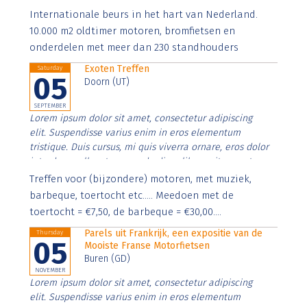
Aenean faucibus nibh et justo cursus id rutrum lorem
Internationale beurs in het hart van Nederland.
imperdiet. Nunc ut sem vitae risus tristique posuere.
10.000 m2 oldtimer motoren, bromfietsen en
onderdelen met meer dan 230 standhouders
Exoten Treffen
Saturday
05
Doorn (UT)
SEPTEMBER
Lorem ipsum dolor sit amet, consectetur adipiscing
elit. Suspendisse varius enim in eros elementum
tristique. Duis cursus, mi quis viverra ornare, eros dolor
interdum nulla, ut commodo diam libero vitae erat.
Aenean faucibus nibh et justo cursus id rutrum lorem
Treffen voor (bijzondere) motoren, met muziek,
imperdiet. Nunc ut sem vitae risus tristique posuere.
barbeque, toertocht etc..... Meedoen met de
toertocht = €7,50, de barbeque = €30,00....
Parels uit Frankrijk, een expositie van de
Thursday
05
Mooiste Franse Motorfietsen
Buren (GD)
NOVEMBER
Lorem ipsum dolor sit amet, consectetur adipiscing
elit. Suspendisse varius enim in eros elementum