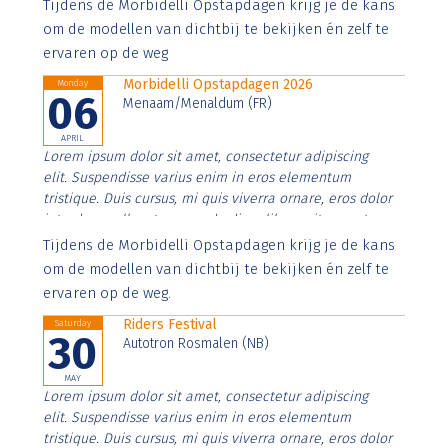
Aenean faucibus nibh et justo cursus id rutrum lorem
Tijdens de Morbidelli Opstapdagen krijg je de kans
imperdiet. Nunc ut sem vitae risus tristique posuere.
om de modellen van dichtbij te bekijken én zelf te
ervaren op de weg
Morbidelli Opstapdagen 2026
Monday
06
Menaam/Menaldum (FR)
APRIL
Lorem ipsum dolor sit amet, consectetur adipiscing
elit. Suspendisse varius enim in eros elementum
tristique. Duis cursus, mi quis viverra ornare, eros dolor
interdum nulla, ut commodo diam libero vitae erat.
Aenean faucibus nibh et justo cursus id rutrum lorem
Tijdens de Morbidelli Opstapdagen krijg je de kans
imperdiet. Nunc ut sem vitae risus tristique posuere.
om de modellen van dichtbij te bekijken én zelf te
ervaren op de weg.
Riders Festival
Saturday
30
Autotron Rosmalen (NB)
MAY
Lorem ipsum dolor sit amet, consectetur adipiscing
elit. Suspendisse varius enim in eros elementum
tristique. Duis cursus, mi quis viverra ornare, eros dolor