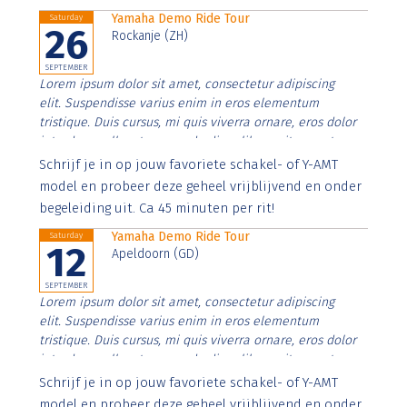
Yamaha Demo Ride Tour
Saturday
26
Rockanje (ZH)
SEPTEMBER
Lorem ipsum dolor sit amet, consectetur adipiscing
elit. Suspendisse varius enim in eros elementum
tristique. Duis cursus, mi quis viverra ornare, eros dolor
interdum nulla, ut commodo diam libero vitae erat.
Aenean faucibus nibh et justo cursus id rutrum lorem
Schrijf je in op jouw favoriete schakel- of Y-AMT
imperdiet. Nunc ut sem vitae risus tristique posuere.
model en probeer deze geheel vrijblijvend en onder
begeleiding uit. Ca 45 minuten per rit!
Yamaha Demo Ride Tour
Saturday
12
Apeldoorn (GD)
SEPTEMBER
Lorem ipsum dolor sit amet, consectetur adipiscing
elit. Suspendisse varius enim in eros elementum
tristique. Duis cursus, mi quis viverra ornare, eros dolor
interdum nulla, ut commodo diam libero vitae erat.
Aenean faucibus nibh et justo cursus id rutrum lorem
Schrijf je in op jouw favoriete schakel- of Y-AMT
imperdiet. Nunc ut sem vitae risus tristique posuere.
model en probeer deze geheel vrijblijvend en onder