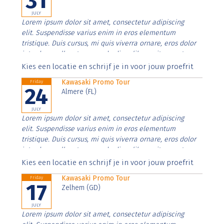
31
JULY
Lorem ipsum dolor sit amet, consectetur adipiscing
elit. Suspendisse varius enim in eros elementum
tristique. Duis cursus, mi quis viverra ornare, eros dolor
interdum nulla, ut commodo diam libero vitae erat.
Aenean faucibus nibh et justo cursus id rutrum lorem
Kies een locatie en schrijf je in voor jouw proefrit
imperdiet. Nunc ut sem vitae risus tristique posuere.
Kawasaki Promo Tour
Friday
24
Almere (FL)
JULY
Lorem ipsum dolor sit amet, consectetur adipiscing
elit. Suspendisse varius enim in eros elementum
tristique. Duis cursus, mi quis viverra ornare, eros dolor
interdum nulla, ut commodo diam libero vitae erat.
Aenean faucibus nibh et justo cursus id rutrum lorem
Kies een locatie en schrijf je in voor jouw proefrit
imperdiet. Nunc ut sem vitae risus tristique posuere.
Kawasaki Promo Tour
Friday
17
Zelhem (GD)
JULY
Lorem ipsum dolor sit amet, consectetur adipiscing