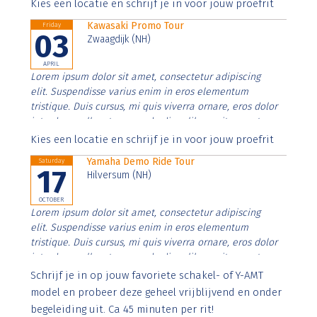
Aenean faucibus nibh et justo cursus id rutrum lorem
Kies een locatie en schrijf je in voor jouw proefrit
imperdiet. Nunc ut sem vitae risus tristique posuere.
Kawasaki Promo Tour
Friday
03
Zwaagdijk (NH)
APRIL
Lorem ipsum dolor sit amet, consectetur adipiscing
elit. Suspendisse varius enim in eros elementum
tristique. Duis cursus, mi quis viverra ornare, eros dolor
interdum nulla, ut commodo diam libero vitae erat.
Aenean faucibus nibh et justo cursus id rutrum lorem
Kies een locatie en schrijf je in voor jouw proefrit
imperdiet. Nunc ut sem vitae risus tristique posuere.
Yamaha Demo Ride Tour
Saturday
17
Hilversum (NH)
OCTOBER
Lorem ipsum dolor sit amet, consectetur adipiscing
elit. Suspendisse varius enim in eros elementum
tristique. Duis cursus, mi quis viverra ornare, eros dolor
interdum nulla, ut commodo diam libero vitae erat.
Aenean faucibus nibh et justo cursus id rutrum lorem
Schrijf je in op jouw favoriete schakel- of Y-AMT
imperdiet. Nunc ut sem vitae risus tristique posuere.
model en probeer deze geheel vrijblijvend en onder
begeleiding uit. Ca 45 minuten per rit!