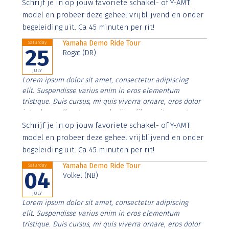
Aenean faucibus nibh et justo cursus id rutrum lorem
Schrijf je in op jouw favoriete schakel- of Y-AMT
imperdiet. Nunc ut sem vitae risus tristique posuere.
model en probeer deze geheel vrijblijvend en onder
begeleiding uit. Ca 45 minuten per rit!
Yamaha Demo Ride Tour
Saturday
25
Rogat (DR)
JULY
Lorem ipsum dolor sit amet, consectetur adipiscing
elit. Suspendisse varius enim in eros elementum
tristique. Duis cursus, mi quis viverra ornare, eros dolor
interdum nulla, ut commodo diam libero vitae erat.
Aenean faucibus nibh et justo cursus id rutrum lorem
Schrijf je in op jouw favoriete schakel- of Y-AMT
imperdiet. Nunc ut sem vitae risus tristique posuere.
model en probeer deze geheel vrijblijvend en onder
begeleiding uit. Ca 45 minuten per rit!
Yamaha Demo Ride Tour
Saturday
04
Volkel (NB)
JULY
Lorem ipsum dolor sit amet, consectetur adipiscing
elit. Suspendisse varius enim in eros elementum
tristique. Duis cursus, mi quis viverra ornare, eros dolor