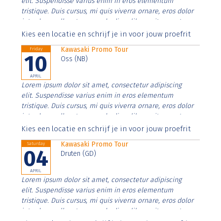
elit. Suspendisse varius enim in eros elementum
tristique. Duis cursus, mi quis viverra ornare, eros dolor
interdum nulla, ut commodo diam libero vitae erat.
Aenean faucibus nibh et justo cursus id rutrum lorem
Kies een locatie en schrijf je in voor jouw proefrit
imperdiet. Nunc ut sem vitae risus tristique posuere.
Kawasaki Promo Tour
Friday
10
Oss (NB)
APRIL
Lorem ipsum dolor sit amet, consectetur adipiscing
elit. Suspendisse varius enim in eros elementum
tristique. Duis cursus, mi quis viverra ornare, eros dolor
interdum nulla, ut commodo diam libero vitae erat.
Aenean faucibus nibh et justo cursus id rutrum lorem
Kies een locatie en schrijf je in voor jouw proefrit
imperdiet. Nunc ut sem vitae risus tristique posuere.
Kawasaki Promo Tour
Saturday
04
Druten (GD)
APRIL
Lorem ipsum dolor sit amet, consectetur adipiscing
elit. Suspendisse varius enim in eros elementum
tristique. Duis cursus, mi quis viverra ornare, eros dolor
interdum nulla, ut commodo diam libero vitae erat.