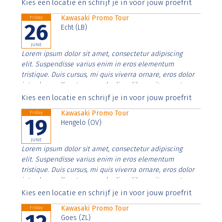
Aenean faucibus nibh et justo cursus id rutrum lorem
Kies een locatie en schrijf je in voor jouw proefrit
imperdiet. Nunc ut sem vitae risus tristique posuere.
Kawasaki Promo Tour
Friday
26
Echt (LB)
JUNE
Lorem ipsum dolor sit amet, consectetur adipiscing
elit. Suspendisse varius enim in eros elementum
tristique. Duis cursus, mi quis viverra ornare, eros dolor
interdum nulla, ut commodo diam libero vitae erat.
Aenean faucibus nibh et justo cursus id rutrum lorem
Kies een locatie en schrijf je in voor jouw proefrit
imperdiet. Nunc ut sem vitae risus tristique posuere.
Kawasaki Promo Tour
Friday
19
Hengelo (OV)
JUNE
Lorem ipsum dolor sit amet, consectetur adipiscing
elit. Suspendisse varius enim in eros elementum
tristique. Duis cursus, mi quis viverra ornare, eros dolor
interdum nulla, ut commodo diam libero vitae erat.
Aenean faucibus nibh et justo cursus id rutrum lorem
Kies een locatie en schrijf je in voor jouw proefrit
imperdiet. Nunc ut sem vitae risus tristique posuere.
Kawasaki Promo Tour
Friday
Goes (ZL)