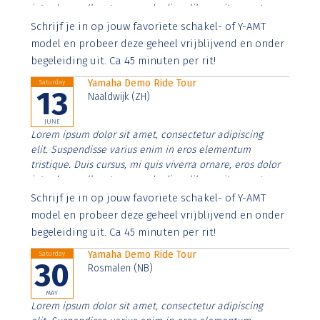
interdum nulla, ut commodo diam libero vitae erat.
Aenean faucibus nibh et justo cursus id rutrum lorem
Schrijf je in op jouw favoriete schakel- of Y-AMT
imperdiet. Nunc ut sem vitae risus tristique posuere.
model en probeer deze geheel vrijblijvend en onder
begeleiding uit. Ca 45 minuten per rit!
Yamaha Demo Ride Tour
Saturday
13
Naaldwijk (ZH)
JUNE
Lorem ipsum dolor sit amet, consectetur adipiscing
elit. Suspendisse varius enim in eros elementum
tristique. Duis cursus, mi quis viverra ornare, eros dolor
interdum nulla, ut commodo diam libero vitae erat.
Aenean faucibus nibh et justo cursus id rutrum lorem
Schrijf je in op jouw favoriete schakel- of Y-AMT
imperdiet. Nunc ut sem vitae risus tristique posuere.
model en probeer deze geheel vrijblijvend en onder
begeleiding uit. Ca 45 minuten per rit!
Yamaha Demo Ride Tour
Saturday
30
Rosmalen (NB)
MAY
Lorem ipsum dolor sit amet, consectetur adipiscing