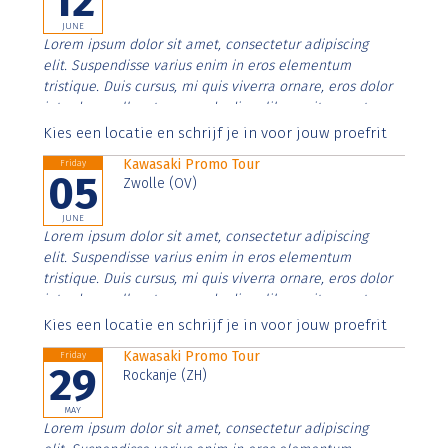
12
JUNE
Lorem ipsum dolor sit amet, consectetur adipiscing
elit. Suspendisse varius enim in eros elementum
tristique. Duis cursus, mi quis viverra ornare, eros dolor
interdum nulla, ut commodo diam libero vitae erat.
Aenean faucibus nibh et justo cursus id rutrum lorem
Kies een locatie en schrijf je in voor jouw proefrit
imperdiet. Nunc ut sem vitae risus tristique posuere.
Kawasaki Promo Tour
Friday
05
Zwolle (OV)
JUNE
Lorem ipsum dolor sit amet, consectetur adipiscing
elit. Suspendisse varius enim in eros elementum
tristique. Duis cursus, mi quis viverra ornare, eros dolor
interdum nulla, ut commodo diam libero vitae erat.
Aenean faucibus nibh et justo cursus id rutrum lorem
Kies een locatie en schrijf je in voor jouw proefrit
imperdiet. Nunc ut sem vitae risus tristique posuere.
Kawasaki Promo Tour
Friday
29
Rockanje (ZH)
MAY
Lorem ipsum dolor sit amet, consectetur adipiscing