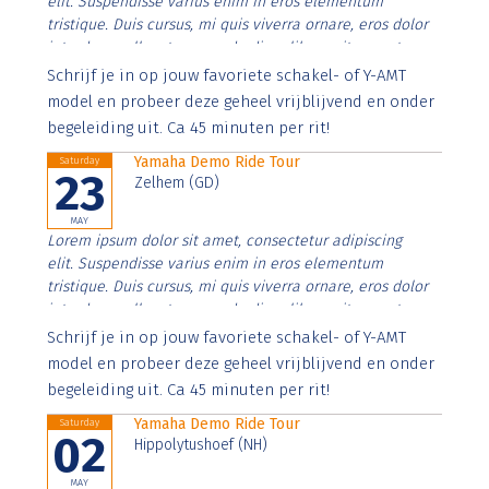
elit. Suspendisse varius enim in eros elementum
tristique. Duis cursus, mi quis viverra ornare, eros dolor
interdum nulla, ut commodo diam libero vitae erat.
Aenean faucibus nibh et justo cursus id rutrum lorem
Schrijf je in op jouw favoriete schakel- of Y-AMT
imperdiet. Nunc ut sem vitae risus tristique posuere.
model en probeer deze geheel vrijblijvend en onder
begeleiding uit. Ca 45 minuten per rit!
Yamaha Demo Ride Tour
Saturday
23
Zelhem (GD)
MAY
Lorem ipsum dolor sit amet, consectetur adipiscing
elit. Suspendisse varius enim in eros elementum
tristique. Duis cursus, mi quis viverra ornare, eros dolor
interdum nulla, ut commodo diam libero vitae erat.
Aenean faucibus nibh et justo cursus id rutrum lorem
Schrijf je in op jouw favoriete schakel- of Y-AMT
imperdiet. Nunc ut sem vitae risus tristique posuere.
model en probeer deze geheel vrijblijvend en onder
begeleiding uit. Ca 45 minuten per rit!
Yamaha Demo Ride Tour
Saturday
02
Hippolytushoef (NH)
MAY