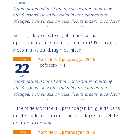
APRIL
Lorem ipsum dolor sit amet, consectetur adipiscing
elit. Suspendisse varius enim in eros elementum
tristique. Duis cursus, mi quis viverra ornare, eros dolor
interdum nulla, ut commodo diam libero vitae erat.
Aenean faucibus nibh et justo cursus id rutrum lorem
Ben jij gek op sleutelen, oldtimers of het
imperdiet. Nunc ut sem vitae risus tristique posuere.
opknappen van je brommer of motor? Dan mag je
Motormarkt Balkbrug niet missen.
Morbidelli Opstapdagen 2026
Friday
22
Hoofddorp (NH)
MAY
Lorem ipsum dolor sit amet, consectetur adipiscing
elit. Suspendisse varius enim in eros elementum
tristique. Duis cursus, mi quis viverra ornare, eros dolor
interdum nulla, ut commodo diam libero vitae erat.
Aenean faucibus nibh et justo cursus id rutrum lorem
Tijdens de Morbidelli Opstapdagen krijg je de kans
imperdiet. Nunc ut sem vitae risus tristique posuere.
om de modellen van dichtbij te bekijken én zelf te
ervaren op de weg.
Morbidelli Opstapdagen 2026
Friday