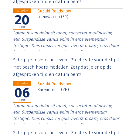
afgesproken tijd en datum bent!
Suzuki Roadshow
Saturday
20
Leeuwarden (FR)
JUNE
Lorem ipsum dolor sit amet, consectetur adipiscing
elit. Suspendisse varius enim in eros elementum
tristique. Duis cursus, mi quis viverra ornare, eros dolor
interdum nulla, ut commodo diam libero vitae erat.
Aenean faucibus nibh et justo cursus id rutrum lorem
Schrijf je in voor het event. Zie de site voor de lijst
imperdiet. Nunc ut sem vitae risus tristique posuere.
met beschikbare modellen. Zorg dat je er op de
afgesproken tijd en datum bent!
Suzuki Roadshow
Saturday
06
Barendrecht (ZH)
JUNE
Lorem ipsum dolor sit amet, consectetur adipiscing
elit. Suspendisse varius enim in eros elementum
tristique. Duis cursus, mi quis viverra ornare, eros dolor
interdum nulla, ut commodo diam libero vitae erat.
Aenean faucibus nibh et justo cursus id rutrum lorem
Schrijf je in voor het event. Zie de site voor de lijst