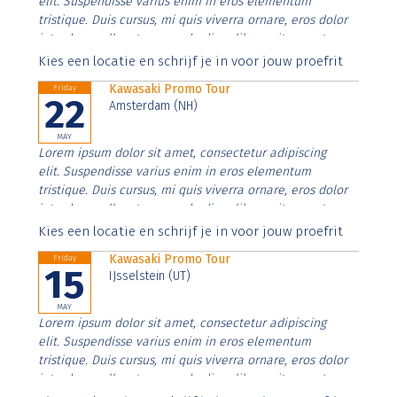
elit. Suspendisse varius enim in eros elementum
tristique. Duis cursus, mi quis viverra ornare, eros dolor
interdum nulla, ut commodo diam libero vitae erat.
Aenean faucibus nibh et justo cursus id rutrum lorem
Kies een locatie en schrijf je in voor jouw proefrit
imperdiet. Nunc ut sem vitae risus tristique posuere.
Kawasaki Promo Tour
Friday
22
Amsterdam (NH)
MAY
Lorem ipsum dolor sit amet, consectetur adipiscing
elit. Suspendisse varius enim in eros elementum
tristique. Duis cursus, mi quis viverra ornare, eros dolor
interdum nulla, ut commodo diam libero vitae erat.
Aenean faucibus nibh et justo cursus id rutrum lorem
Kies een locatie en schrijf je in voor jouw proefrit
imperdiet. Nunc ut sem vitae risus tristique posuere.
Kawasaki Promo Tour
Friday
15
IJsselstein (UT)
MAY
Lorem ipsum dolor sit amet, consectetur adipiscing
elit. Suspendisse varius enim in eros elementum
tristique. Duis cursus, mi quis viverra ornare, eros dolor
interdum nulla, ut commodo diam libero vitae erat.