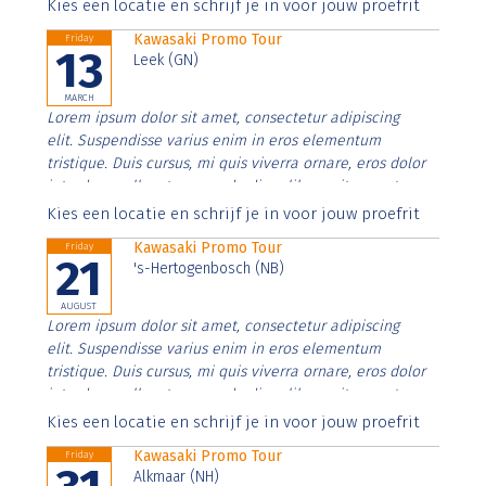
Aenean faucibus nibh et justo cursus id rutrum lorem
Kies een locatie en schrijf je in voor jouw proefrit
imperdiet. Nunc ut sem vitae risus tristique posuere.
Kawasaki Promo Tour
Friday
13
Leek (GN)
MARCH
Lorem ipsum dolor sit amet, consectetur adipiscing
elit. Suspendisse varius enim in eros elementum
tristique. Duis cursus, mi quis viverra ornare, eros dolor
interdum nulla, ut commodo diam libero vitae erat.
Aenean faucibus nibh et justo cursus id rutrum lorem
Kies een locatie en schrijf je in voor jouw proefrit
imperdiet. Nunc ut sem vitae risus tristique posuere.
Kawasaki Promo Tour
Friday
21
's-Hertogenbosch (NB)
AUGUST
Lorem ipsum dolor sit amet, consectetur adipiscing
elit. Suspendisse varius enim in eros elementum
tristique. Duis cursus, mi quis viverra ornare, eros dolor
interdum nulla, ut commodo diam libero vitae erat.
Aenean faucibus nibh et justo cursus id rutrum lorem
Kies een locatie en schrijf je in voor jouw proefrit
imperdiet. Nunc ut sem vitae risus tristique posuere.
Kawasaki Promo Tour
Friday
Alkmaar (NH)