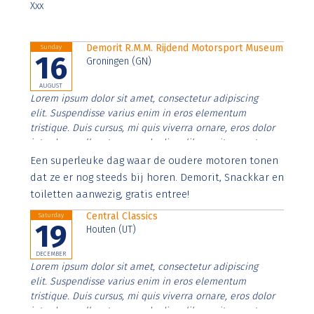
Xxx
Demorit R.M.M. Rijdend Motorsport Museum
Sunday
16
Groningen (GN)
AUGUST
Lorem ipsum dolor sit amet, consectetur adipiscing
elit. Suspendisse varius enim in eros elementum
tristique. Duis cursus, mi quis viverra ornare, eros dolor
interdum nulla, ut commodo diam libero vitae erat.
Aenean faucibus nibh et justo cursus id rutrum lorem
Een superleuke dag waar de oudere motoren tonen
imperdiet. Nunc ut sem vitae risus tristique posuere.
dat ze er nog steeds bij horen. Demorit, Snackkar en
toiletten aanwezig, gratis entree!
Central Classics
Saturday
19
Houten (UT)
DECEMBER
Lorem ipsum dolor sit amet, consectetur adipiscing
elit. Suspendisse varius enim in eros elementum
tristique. Duis cursus, mi quis viverra ornare, eros dolor
interdum nulla, ut commodo diam libero vitae erat.