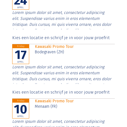
24
APRIL
Lorem ipsum dolor sit amet, consectetur adipiscing
elit. Suspendisse varius enim in eros elementum
tristique. Duis cursus, mi quis viverra ornare, eros dolor
interdum nulla, ut commodo diam libero vitae erat.
Aenean faucibus nibh et justo cursus id rutrum lorem
Kies een locatie en schrijf je in voor jouw proefrit
imperdiet. Nunc ut sem vitae risus tristique posuere.
Kawasaki Promo Tour
Friday
17
Bodegraven (ZH)
APRIL
Lorem ipsum dolor sit amet, consectetur adipiscing
elit. Suspendisse varius enim in eros elementum
tristique. Duis cursus, mi quis viverra ornare, eros dolor
interdum nulla, ut commodo diam libero vitae erat.
Aenean faucibus nibh et justo cursus id rutrum lorem
Kies een locatie en schrijf je in voor jouw proefrit
imperdiet. Nunc ut sem vitae risus tristique posuere.
Kawasaki Promo Tour
Friday
10
Menaam (FR)
APRIL
Lorem ipsum dolor sit amet, consectetur adipiscing