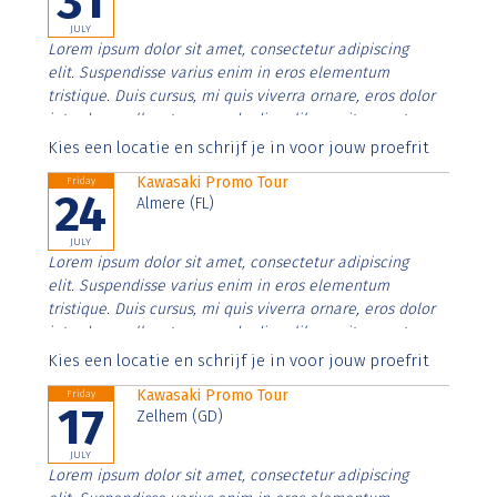
31
JULY
Lorem ipsum dolor sit amet, consectetur adipiscing
elit. Suspendisse varius enim in eros elementum
tristique. Duis cursus, mi quis viverra ornare, eros dolor
interdum nulla, ut commodo diam libero vitae erat.
Aenean faucibus nibh et justo cursus id rutrum lorem
Kies een locatie en schrijf je in voor jouw proefrit
imperdiet. Nunc ut sem vitae risus tristique posuere.
Kawasaki Promo Tour
Friday
24
Almere (FL)
JULY
Lorem ipsum dolor sit amet, consectetur adipiscing
elit. Suspendisse varius enim in eros elementum
tristique. Duis cursus, mi quis viverra ornare, eros dolor
interdum nulla, ut commodo diam libero vitae erat.
Aenean faucibus nibh et justo cursus id rutrum lorem
Kies een locatie en schrijf je in voor jouw proefrit
imperdiet. Nunc ut sem vitae risus tristique posuere.
Kawasaki Promo Tour
Friday
17
Zelhem (GD)
JULY
Lorem ipsum dolor sit amet, consectetur adipiscing