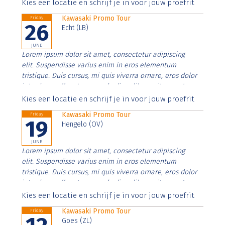
Aenean faucibus nibh et justo cursus id rutrum lorem
Kies een locatie en schrijf je in voor jouw proefrit
imperdiet. Nunc ut sem vitae risus tristique posuere.
Kawasaki Promo Tour
Friday
26
Echt (LB)
JUNE
Lorem ipsum dolor sit amet, consectetur adipiscing
elit. Suspendisse varius enim in eros elementum
tristique. Duis cursus, mi quis viverra ornare, eros dolor
interdum nulla, ut commodo diam libero vitae erat.
Aenean faucibus nibh et justo cursus id rutrum lorem
Kies een locatie en schrijf je in voor jouw proefrit
imperdiet. Nunc ut sem vitae risus tristique posuere.
Kawasaki Promo Tour
Friday
19
Hengelo (OV)
JUNE
Lorem ipsum dolor sit amet, consectetur adipiscing
elit. Suspendisse varius enim in eros elementum
tristique. Duis cursus, mi quis viverra ornare, eros dolor
interdum nulla, ut commodo diam libero vitae erat.
Aenean faucibus nibh et justo cursus id rutrum lorem
Kies een locatie en schrijf je in voor jouw proefrit
imperdiet. Nunc ut sem vitae risus tristique posuere.
Kawasaki Promo Tour
Friday
Goes (ZL)