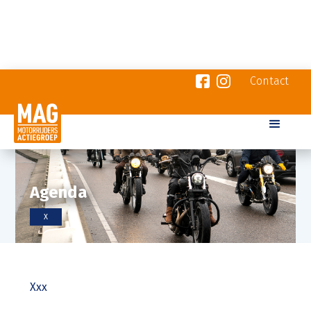
Contact
Agenda
X
Xxx