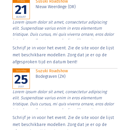
Susuki Roadshow
Friday
21
NIeuw Weerdinge (DR)
AUGUST
Lorem ipsum dolor sit amet, consectetur adipiscing
elit. Suspendisse varius enim in eros elementum
tristique. Duis cursus, mi quis viverra ornare, eros dolor
interdum nulla, ut commodo diam libero vitae erat.
Aenean faucibus nibh et justo cursus id rutrum lorem
Schrijf je in voor het event. Zie de site voor de lijst
imperdiet. Nunc ut sem vitae risus tristique posuere.
met beschikbare modellen. Zorg dat je er op de
afgesproken tijd en datum bent!
Suzuki Roadshow
Saturday
25
Bodegraven (ZH)
JULY
Lorem ipsum dolor sit amet, consectetur adipiscing
elit. Suspendisse varius enim in eros elementum
tristique. Duis cursus, mi quis viverra ornare, eros dolor
interdum nulla, ut commodo diam libero vitae erat.
Aenean faucibus nibh et justo cursus id rutrum lorem
Schrijf je in voor het event. Zie de site voor de lijst
imperdiet. Nunc ut sem vitae risus tristique posuere.
met beschikbare modellen. Zorg dat je er op de