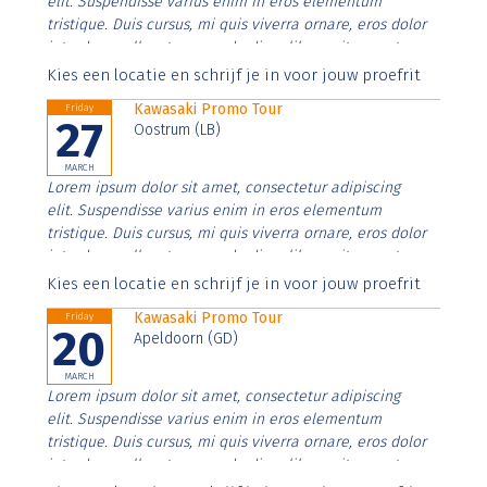
elit. Suspendisse varius enim in eros elementum
tristique. Duis cursus, mi quis viverra ornare, eros dolor
interdum nulla, ut commodo diam libero vitae erat.
Aenean faucibus nibh et justo cursus id rutrum lorem
Kies een locatie en schrijf je in voor jouw proefrit
imperdiet. Nunc ut sem vitae risus tristique posuere.
Kawasaki Promo Tour
Friday
27
Oostrum (LB)
MARCH
Lorem ipsum dolor sit amet, consectetur adipiscing
elit. Suspendisse varius enim in eros elementum
tristique. Duis cursus, mi quis viverra ornare, eros dolor
interdum nulla, ut commodo diam libero vitae erat.
Aenean faucibus nibh et justo cursus id rutrum lorem
Kies een locatie en schrijf je in voor jouw proefrit
imperdiet. Nunc ut sem vitae risus tristique posuere.
Kawasaki Promo Tour
Friday
20
Apeldoorn (GD)
MARCH
Lorem ipsum dolor sit amet, consectetur adipiscing
elit. Suspendisse varius enim in eros elementum
tristique. Duis cursus, mi quis viverra ornare, eros dolor
interdum nulla, ut commodo diam libero vitae erat.