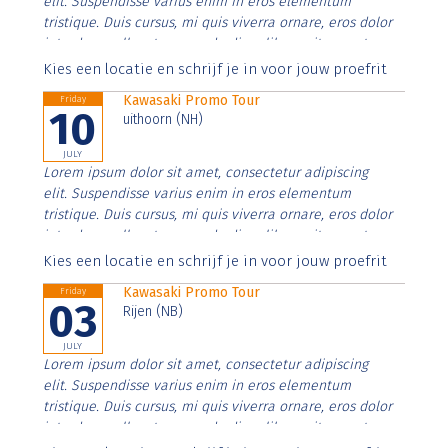
elit. Suspendisse varius enim in eros elementum
tristique. Duis cursus, mi quis viverra ornare, eros dolor
interdum nulla, ut commodo diam libero vitae erat.
Aenean faucibus nibh et justo cursus id rutrum lorem
Kies een locatie en schrijf je in voor jouw proefrit
imperdiet. Nunc ut sem vitae risus tristique posuere.
Kawasaki Promo Tour
Friday
10
uithoorn (NH)
JULY
Lorem ipsum dolor sit amet, consectetur adipiscing
elit. Suspendisse varius enim in eros elementum
tristique. Duis cursus, mi quis viverra ornare, eros dolor
interdum nulla, ut commodo diam libero vitae erat.
Aenean faucibus nibh et justo cursus id rutrum lorem
Kies een locatie en schrijf je in voor jouw proefrit
imperdiet. Nunc ut sem vitae risus tristique posuere.
Kawasaki Promo Tour
Friday
03
Rijen (NB)
JULY
Lorem ipsum dolor sit amet, consectetur adipiscing
elit. Suspendisse varius enim in eros elementum
tristique. Duis cursus, mi quis viverra ornare, eros dolor
interdum nulla, ut commodo diam libero vitae erat.