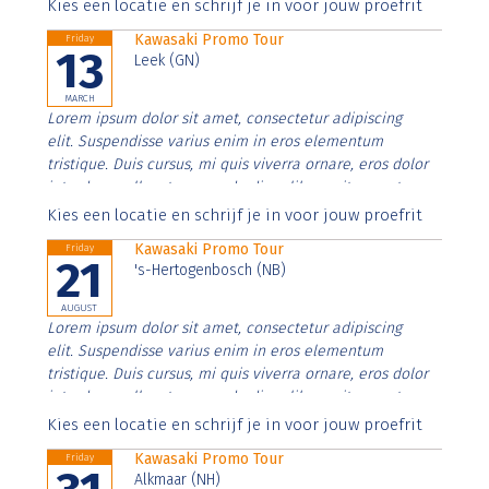
Aenean faucibus nibh et justo cursus id rutrum lorem
Kies een locatie en schrijf je in voor jouw proefrit
imperdiet. Nunc ut sem vitae risus tristique posuere.
Kawasaki Promo Tour
Friday
13
Leek (GN)
MARCH
Lorem ipsum dolor sit amet, consectetur adipiscing
elit. Suspendisse varius enim in eros elementum
tristique. Duis cursus, mi quis viverra ornare, eros dolor
interdum nulla, ut commodo diam libero vitae erat.
Aenean faucibus nibh et justo cursus id rutrum lorem
Kies een locatie en schrijf je in voor jouw proefrit
imperdiet. Nunc ut sem vitae risus tristique posuere.
Kawasaki Promo Tour
Friday
21
's-Hertogenbosch (NB)
AUGUST
Lorem ipsum dolor sit amet, consectetur adipiscing
elit. Suspendisse varius enim in eros elementum
tristique. Duis cursus, mi quis viverra ornare, eros dolor
interdum nulla, ut commodo diam libero vitae erat.
Aenean faucibus nibh et justo cursus id rutrum lorem
Kies een locatie en schrijf je in voor jouw proefrit
imperdiet. Nunc ut sem vitae risus tristique posuere.
Kawasaki Promo Tour
Friday
Alkmaar (NH)