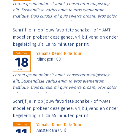
Lorem ipsum dolor sit amet, consectetur adipiscing
elit. Suspendisse varius enim in eros elementum
tristique. Duis cursus, mi quis viverra ornare, eros dolor
interdum nulla, ut commodo diam libero vitae erat.
Aenean faucibus nibh et justo cursus id rutrum lorem
Schrijf je in op jouw favoriete schakel- of Y-AMT
imperdiet. Nunc ut sem vitae risus tristique posuere.
model en probeer deze geheel vrijblijvend en onder
begeleiding uit. Ca 45 minuten per rit!
Yamaha Demo Ride Tour
Saturday
18
Nijmegen (GD)
APRIL
Lorem ipsum dolor sit amet, consectetur adipiscing
elit. Suspendisse varius enim in eros elementum
tristique. Duis cursus, mi quis viverra ornare, eros dolor
interdum nulla, ut commodo diam libero vitae erat.
Aenean faucibus nibh et justo cursus id rutrum lorem
Schrijf je in op jouw favoriete schakel- of Y-AMT
imperdiet. Nunc ut sem vitae risus tristique posuere.
model en probeer deze geheel vrijblijvend en onder
begeleiding uit. Ca 45 minuten per rit!
Yamaha Demo Ride Tour
Saturday
Amsterdam (NH)