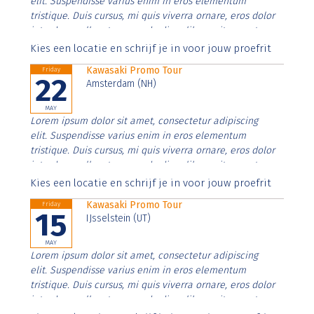
elit. Suspendisse varius enim in eros elementum
tristique. Duis cursus, mi quis viverra ornare, eros dolor
interdum nulla, ut commodo diam libero vitae erat.
Aenean faucibus nibh et justo cursus id rutrum lorem
Kies een locatie en schrijf je in voor jouw proefrit
imperdiet. Nunc ut sem vitae risus tristique posuere.
Kawasaki Promo Tour
Friday
22
Amsterdam (NH)
MAY
Lorem ipsum dolor sit amet, consectetur adipiscing
elit. Suspendisse varius enim in eros elementum
tristique. Duis cursus, mi quis viverra ornare, eros dolor
interdum nulla, ut commodo diam libero vitae erat.
Aenean faucibus nibh et justo cursus id rutrum lorem
Kies een locatie en schrijf je in voor jouw proefrit
imperdiet. Nunc ut sem vitae risus tristique posuere.
Kawasaki Promo Tour
Friday
15
IJsselstein (UT)
MAY
Lorem ipsum dolor sit amet, consectetur adipiscing
elit. Suspendisse varius enim in eros elementum
tristique. Duis cursus, mi quis viverra ornare, eros dolor
interdum nulla, ut commodo diam libero vitae erat.