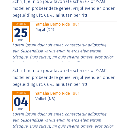
Aenean faucibus nibh et justo cursus id rutrum lorem
Schrijf je in op jouw favoriete schakel- of Y-AMT
imperdiet. Nunc ut sem vitae risus tristique posuere.
model en probeer deze geheel vrijblijvend en onder
begeleiding uit. Ca 45 minuten per rit!
Yamaha Demo Ride Tour
Saturday
25
Rogat (DR)
JULY
Lorem ipsum dolor sit amet, consectetur adipiscing
elit. Suspendisse varius enim in eros elementum
tristique. Duis cursus, mi quis viverra ornare, eros dolor
interdum nulla, ut commodo diam libero vitae erat.
Aenean faucibus nibh et justo cursus id rutrum lorem
Schrijf je in op jouw favoriete schakel- of Y-AMT
imperdiet. Nunc ut sem vitae risus tristique posuere.
model en probeer deze geheel vrijblijvend en onder
begeleiding uit. Ca 45 minuten per rit!
Yamaha Demo Ride Tour
Saturday
04
Volkel (NB)
JULY
Lorem ipsum dolor sit amet, consectetur adipiscing
elit. Suspendisse varius enim in eros elementum
tristique. Duis cursus, mi quis viverra ornare, eros dolor