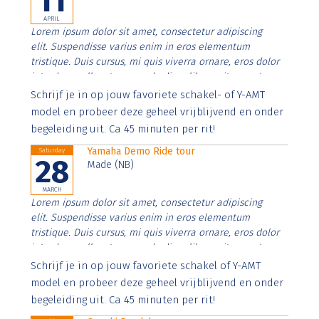
11
APRIL
Lorem ipsum dolor sit amet, consectetur adipiscing
elit. Suspendisse varius enim in eros elementum
tristique. Duis cursus, mi quis viverra ornare, eros dolor
interdum nulla, ut commodo diam libero vitae erat.
Aenean faucibus nibh et justo cursus id rutrum lorem
Schrijf je in op jouw favoriete schakel- of Y-AMT
imperdiet. Nunc ut sem vitae risus tristique posuere.
model en probeer deze geheel vrijblijvend en onder
begeleiding uit. Ca 45 minuten per rit!
Yamaha Demo Ride tour
Saturday
28
Made (NB)
MARCH
Lorem ipsum dolor sit amet, consectetur adipiscing
elit. Suspendisse varius enim in eros elementum
tristique. Duis cursus, mi quis viverra ornare, eros dolor
interdum nulla, ut commodo diam libero vitae erat.
Aenean faucibus nibh et justo cursus id rutrum lorem
Schrijf je in op jouw favoriete schakel of Y-AMT
imperdiet. Nunc ut sem vitae risus tristique posuere.
model en probeer deze geheel vrijblijvend en onder
begeleiding uit. Ca 45 minuten per rit!