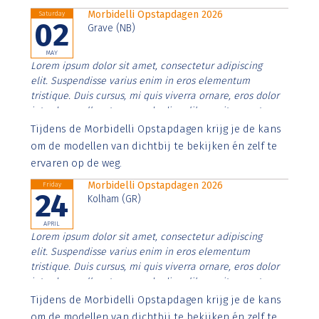
Morbidelli Opstapdagen 2026
Saturday
02
Grave (NB)
MAY
Lorem ipsum dolor sit amet, consectetur adipiscing
elit. Suspendisse varius enim in eros elementum
tristique. Duis cursus, mi quis viverra ornare, eros dolor
interdum nulla, ut commodo diam libero vitae erat.
Aenean faucibus nibh et justo cursus id rutrum lorem
Tijdens de Morbidelli Opstapdagen krijg je de kans
imperdiet. Nunc ut sem vitae risus tristique posuere.
om de modellen van dichtbij te bekijken én zelf te
ervaren op de weg.
Morbidelli Opstapdagen 2026
Friday
24
Kolham (GR)
APRIL
Lorem ipsum dolor sit amet, consectetur adipiscing
elit. Suspendisse varius enim in eros elementum
tristique. Duis cursus, mi quis viverra ornare, eros dolor
interdum nulla, ut commodo diam libero vitae erat.
Aenean faucibus nibh et justo cursus id rutrum lorem
Tijdens de Morbidelli Opstapdagen krijg je de kans
imperdiet. Nunc ut sem vitae risus tristique posuere.
om de modellen van dichtbij te bekijken én zelf te