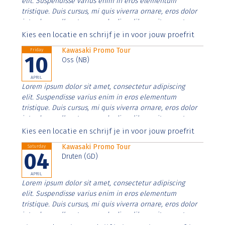
elit. Suspendisse varius enim in eros elementum
tristique. Duis cursus, mi quis viverra ornare, eros dolor
interdum nulla, ut commodo diam libero vitae erat.
Aenean faucibus nibh et justo cursus id rutrum lorem
Kies een locatie en schrijf je in voor jouw proefrit
imperdiet. Nunc ut sem vitae risus tristique posuere.
Kawasaki Promo Tour
Friday
10
Oss (NB)
APRIL
Lorem ipsum dolor sit amet, consectetur adipiscing
elit. Suspendisse varius enim in eros elementum
tristique. Duis cursus, mi quis viverra ornare, eros dolor
interdum nulla, ut commodo diam libero vitae erat.
Aenean faucibus nibh et justo cursus id rutrum lorem
Kies een locatie en schrijf je in voor jouw proefrit
imperdiet. Nunc ut sem vitae risus tristique posuere.
Kawasaki Promo Tour
Saturday
04
Druten (GD)
APRIL
Lorem ipsum dolor sit amet, consectetur adipiscing
elit. Suspendisse varius enim in eros elementum
tristique. Duis cursus, mi quis viverra ornare, eros dolor
interdum nulla, ut commodo diam libero vitae erat.