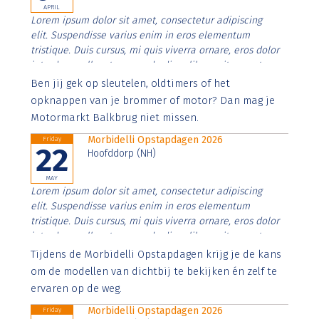
APRIL
Lorem ipsum dolor sit amet, consectetur adipiscing
elit. Suspendisse varius enim in eros elementum
tristique. Duis cursus, mi quis viverra ornare, eros dolor
interdum nulla, ut commodo diam libero vitae erat.
Aenean faucibus nibh et justo cursus id rutrum lorem
Ben jij gek op sleutelen, oldtimers of het
imperdiet. Nunc ut sem vitae risus tristique posuere.
opknappen van je brommer of motor? Dan mag je
Motormarkt Balkbrug niet missen.
Morbidelli Opstapdagen 2026
Friday
22
Hoofddorp (NH)
MAY
Lorem ipsum dolor sit amet, consectetur adipiscing
elit. Suspendisse varius enim in eros elementum
tristique. Duis cursus, mi quis viverra ornare, eros dolor
interdum nulla, ut commodo diam libero vitae erat.
Aenean faucibus nibh et justo cursus id rutrum lorem
Tijdens de Morbidelli Opstapdagen krijg je de kans
imperdiet. Nunc ut sem vitae risus tristique posuere.
om de modellen van dichtbij te bekijken én zelf te
ervaren op de weg.
Morbidelli Opstapdagen 2026
Friday