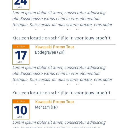
24
APRIL
Lorem ipsum dolor sit amet, consectetur adipiscing
elit. Suspendisse varius enim in eros elementum
tristique. Duis cursus, mi quis viverra ornare, eros dolor
interdum nulla, ut commodo diam libero vitae erat.
Aenean faucibus nibh et justo cursus id rutrum lorem
Kies een locatie en schrijf je in voor jouw proefrit
imperdiet. Nunc ut sem vitae risus tristique posuere.
Kawasaki Promo Tour
Friday
17
Bodegraven (ZH)
APRIL
Lorem ipsum dolor sit amet, consectetur adipiscing
elit. Suspendisse varius enim in eros elementum
tristique. Duis cursus, mi quis viverra ornare, eros dolor
interdum nulla, ut commodo diam libero vitae erat.
Aenean faucibus nibh et justo cursus id rutrum lorem
Kies een locatie en schrijf je in voor jouw proefrit
imperdiet. Nunc ut sem vitae risus tristique posuere.
Kawasaki Promo Tour
Friday
10
Menaam (FR)
APRIL
Lorem ipsum dolor sit amet, consectetur adipiscing