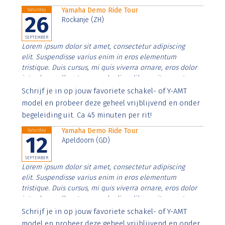
Yamaha Demo Ride Tour
Saturday
26
Rockanje (ZH)
SEPTEMBER
Lorem ipsum dolor sit amet, consectetur adipiscing
elit. Suspendisse varius enim in eros elementum
tristique. Duis cursus, mi quis viverra ornare, eros dolor
interdum nulla, ut commodo diam libero vitae erat.
Aenean faucibus nibh et justo cursus id rutrum lorem
Schrijf je in op jouw favoriete schakel- of Y-AMT
imperdiet. Nunc ut sem vitae risus tristique posuere.
model en probeer deze geheel vrijblijvend en onder
begeleiding uit. Ca 45 minuten per rit!
Yamaha Demo Ride Tour
Saturday
12
Apeldoorn (GD)
SEPTEMBER
Lorem ipsum dolor sit amet, consectetur adipiscing
elit. Suspendisse varius enim in eros elementum
tristique. Duis cursus, mi quis viverra ornare, eros dolor
interdum nulla, ut commodo diam libero vitae erat.
Aenean faucibus nibh et justo cursus id rutrum lorem
Schrijf je in op jouw favoriete schakel- of Y-AMT
imperdiet. Nunc ut sem vitae risus tristique posuere.
model en probeer deze geheel vrijblijvend en onder