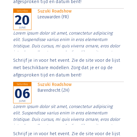
afgesproken tijd en datum bent!
Suzuki Roadshow
Saturday
20
Leeuwarden (FR)
JUNE
Lorem ipsum dolor sit amet, consectetur adipiscing
elit. Suspendisse varius enim in eros elementum
tristique. Duis cursus, mi quis viverra ornare, eros dolor
interdum nulla, ut commodo diam libero vitae erat.
Aenean faucibus nibh et justo cursus id rutrum lorem
Schrijf je in voor het event. Zie de site voor de lijst
imperdiet. Nunc ut sem vitae risus tristique posuere.
met beschikbare modellen. Zorg dat je er op de
afgesproken tijd en datum bent!
Suzuki Roadshow
Saturday
06
Barendrecht (ZH)
JUNE
Lorem ipsum dolor sit amet, consectetur adipiscing
elit. Suspendisse varius enim in eros elementum
tristique. Duis cursus, mi quis viverra ornare, eros dolor
interdum nulla, ut commodo diam libero vitae erat.
Aenean faucibus nibh et justo cursus id rutrum lorem
Schrijf je in voor het event. Zie de site voor de lijst