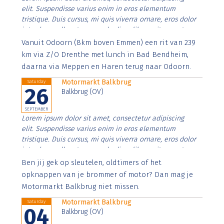
elit. Suspendisse varius enim in eros elementum
tristique. Duis cursus, mi quis viverra ornare, eros dolor
interdum nulla, ut commodo diam libero vitae erat.
Aenean faucibus nibh et justo cursus id rutrum lorem
Vanuit Odoorn (8km boven Emmen) een rit van 239
imperdiet. Nunc ut sem vitae risus tristique posuere.
km via Z/O Drenthe met lunch in Bad Bendheim,
daarna via Meppen en Haren terug naar Odoorn.
Motormarkt Balkbrug
Saturday
26
Balkbrug (OV)
SEPTEMBER
Lorem ipsum dolor sit amet, consectetur adipiscing
elit. Suspendisse varius enim in eros elementum
tristique. Duis cursus, mi quis viverra ornare, eros dolor
interdum nulla, ut commodo diam libero vitae erat.
Aenean faucibus nibh et justo cursus id rutrum lorem
Ben jij gek op sleutelen, oldtimers of het
imperdiet. Nunc ut sem vitae risus tristique posuere.
opknappen van je brommer of motor? Dan mag je
Motormarkt Balkbrug niet missen.
Motormarkt Balkbrug
Saturday
04
Balkbrug (OV)