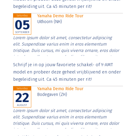
begeleiding uit. Ca 45 minuten per rit!
Yamaha Demo Ride Tour
Saturday
05
Uithoorn (NH)
SEPTEMBER
Lorem ipsum dolor sit amet, consectetur adipiscing
elit. Suspendisse varius enim in eros elementum
tristique. Duis cursus, mi quis viverra ornare, eros dolor
interdum nulla, ut commodo diam libero vitae erat.
Aenean faucibus nibh et justo cursus id rutrum lorem
Schrijf je in op jouw favoriete schakel- of Y-AMT
imperdiet. Nunc ut sem vitae risus tristique posuere.
model en probeer deze geheel vrijblijvend en onder
begeleiding uit. Ca 45 minuten per rit!
Yamaha Demo Ride Tour
Saturday
22
Bodegaven (ZH)
AUGUST
Lorem ipsum dolor sit amet, consectetur adipiscing
elit. Suspendisse varius enim in eros elementum
tristique. Duis cursus, mi quis viverra ornare, eros dolor
interdum nulla, ut commodo diam libero vitae erat.