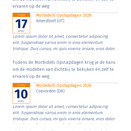
ervaren op de weg.
Morbidelli Opstapdagen 2026
Friday
17
Amersfoort (UT)
APRIL
Lorem ipsum dolor sit amet, consectetur adipiscing
elit. Suspendisse varius enim in eros elementum
tristique. Duis cursus, mi quis viverra ornare, eros dolor
interdum nulla, ut commodo diam libero vitae erat.
Aenean faucibus nibh et justo cursus id rutrum lorem
Tijdens de Morbidelli Opstapdagen krijg je de kans
imperdiet. Nunc ut sem vitae risus tristique posuere.
om de modellen van dichtbij te bekijken én zelf te
ervaren op de weg
Morbidelli Opstapdagen 2026
Friday
10
Coevorden (DR)
APRIL
Lorem ipsum dolor sit amet, consectetur adipiscing
elit. Suspendisse varius enim in eros elementum
tristique. Duis cursus, mi quis viverra ornare, eros dolor
interdum nulla, ut commodo diam libero vitae erat.