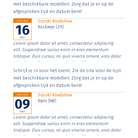
imperdiet. Nunc ut sem vitae risus tristique posuere.
met beschikbare modellen. Zorg dat je er op de
afgesproken tijd en datum bent!
Suzuki Roadshow
Saturday
16
Rockanje (ZH)
MAY
Lorem ipsum dolor sit amet, consectetur adipiscing
elit. Suspendisse varius enim in eros elementum
tristique. Duis cursus, mi quis viverra ornare, eros dolor
interdum nulla, ut commodo diam libero vitae erat.
Aenean faucibus nibh et justo cursus id rutrum lorem
Schrijf je in voor het event. Zie de site voor de lijst
imperdiet. Nunc ut sem vitae risus tristique posuere.
met beschikbare modellen. Zorg dat je er op de
afgesproken tijd en datum bent!
Suzuki Roadshow
Saturday
09
Rijen (NB)
MAY
Lorem ipsum dolor sit amet, consectetur adipiscing
elit. Suspendisse varius enim in eros elementum
tristique. Duis cursus, mi quis viverra ornare, eros dolor
interdum nulla, ut commodo diam libero vitae erat.