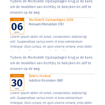
Aenean faucibus nibh et justo cursus id rutrum lorem
Tijdens de Morbidelli Opstapdagen krijg je de kans
imperdiet. Nunc ut sem vitae risus tristique posuere.
om de modellen van dichtbij te bekijken én zelf te
ervaren op de weg
Morbidelli Opstapdagen 2026
Monday
06
Menaam/Menaldum (FR)
APRIL
Lorem ipsum dolor sit amet, consectetur adipiscing
elit. Suspendisse varius enim in eros elementum
tristique. Duis cursus, mi quis viverra ornare, eros dolor
interdum nulla, ut commodo diam libero vitae erat.
Aenean faucibus nibh et justo cursus id rutrum lorem
Tijdens de Morbidelli Opstapdagen krijg je de kans
imperdiet. Nunc ut sem vitae risus tristique posuere.
om de modellen van dichtbij te bekijken én zelf te
ervaren op de weg.
Riders Festival
Saturday
30
Autotron Rosmalen (NB)
MAY
Lorem ipsum dolor sit amet, consectetur adipiscing
elit. Suspendisse varius enim in eros elementum
tristique. Duis cursus, mi quis viverra ornare, eros dolor