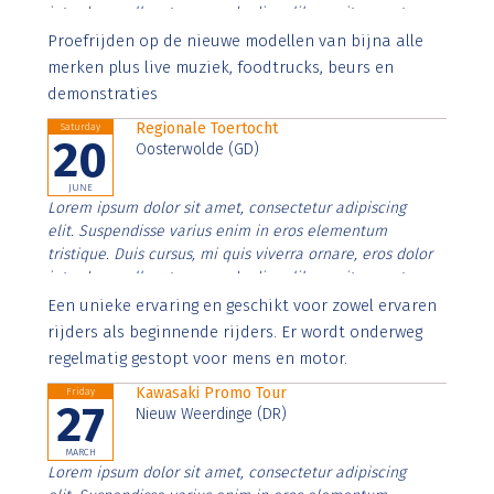
interdum nulla, ut commodo diam libero vitae erat.
Aenean faucibus nibh et justo cursus id rutrum lorem
Proefrijden op de nieuwe modellen van bijna alle
imperdiet. Nunc ut sem vitae risus tristique posuere.
merken plus live muziek, foodtrucks, beurs en
demonstraties
Regionale Toertocht
Saturday
20
Oosterwolde (GD)
JUNE
Lorem ipsum dolor sit amet, consectetur adipiscing
elit. Suspendisse varius enim in eros elementum
tristique. Duis cursus, mi quis viverra ornare, eros dolor
interdum nulla, ut commodo diam libero vitae erat.
Aenean faucibus nibh et justo cursus id rutrum lorem
Een unieke ervaring en geschikt voor zowel ervaren
imperdiet. Nunc ut sem vitae risus tristique posuere.
rijders als beginnende rijders. Er wordt onderweg
regelmatig gestopt voor mens en motor.
Kawasaki Promo Tour
Friday
27
Nieuw Weerdinge (DR)
MARCH
Lorem ipsum dolor sit amet, consectetur adipiscing