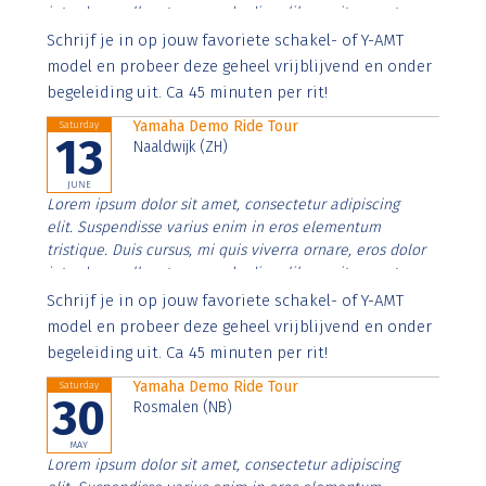
interdum nulla, ut commodo diam libero vitae erat.
Aenean faucibus nibh et justo cursus id rutrum lorem
Schrijf je in op jouw favoriete schakel- of Y-AMT
imperdiet. Nunc ut sem vitae risus tristique posuere.
model en probeer deze geheel vrijblijvend en onder
begeleiding uit. Ca 45 minuten per rit!
Yamaha Demo Ride Tour
Saturday
13
Naaldwijk (ZH)
JUNE
Lorem ipsum dolor sit amet, consectetur adipiscing
elit. Suspendisse varius enim in eros elementum
tristique. Duis cursus, mi quis viverra ornare, eros dolor
interdum nulla, ut commodo diam libero vitae erat.
Aenean faucibus nibh et justo cursus id rutrum lorem
Schrijf je in op jouw favoriete schakel- of Y-AMT
imperdiet. Nunc ut sem vitae risus tristique posuere.
model en probeer deze geheel vrijblijvend en onder
begeleiding uit. Ca 45 minuten per rit!
Yamaha Demo Ride Tour
Saturday
30
Rosmalen (NB)
MAY
Lorem ipsum dolor sit amet, consectetur adipiscing