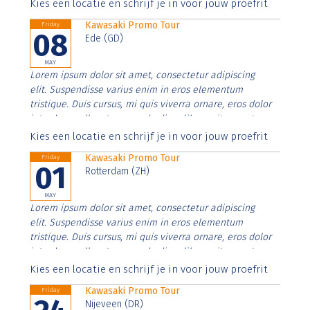
Aenean faucibus nibh et justo cursus id rutrum lorem
Kies een locatie en schrijf je in voor jouw proefrit
imperdiet. Nunc ut sem vitae risus tristique posuere.
Kawasaki Promo Tour
Friday
08
Ede (GD)
MAY
Lorem ipsum dolor sit amet, consectetur adipiscing
elit. Suspendisse varius enim in eros elementum
tristique. Duis cursus, mi quis viverra ornare, eros dolor
interdum nulla, ut commodo diam libero vitae erat.
Aenean faucibus nibh et justo cursus id rutrum lorem
Kies een locatie en schrijf je in voor jouw proefrit
imperdiet. Nunc ut sem vitae risus tristique posuere.
Kawasaki Promo Tour
Friday
01
Rotterdam (ZH)
MAY
Lorem ipsum dolor sit amet, consectetur adipiscing
elit. Suspendisse varius enim in eros elementum
tristique. Duis cursus, mi quis viverra ornare, eros dolor
interdum nulla, ut commodo diam libero vitae erat.
Aenean faucibus nibh et justo cursus id rutrum lorem
Kies een locatie en schrijf je in voor jouw proefrit
imperdiet. Nunc ut sem vitae risus tristique posuere.
Kawasaki Promo Tour
Friday
Nijeveen (DR)