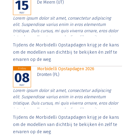
15
De Meern (UT)
MAY
Lorem ipsum dolor sit amet, consectetur adipiscing
elit. Suspendisse varius enim in eros elementum
tristique. Duis cursus, mi quis viverra ornare, eros dolor
interdum nulla, ut commodo diam libero vitae erat.
Aenean faucibus nibh et justo cursus id rutrum lorem
Tijdens de Morbidelli Opstapdagen krijg je de kans
imperdiet. Nunc ut sem vitae risus tristique posuere.
om de modellen van dichtbij te bekijken én zelf te
ervaren op de weg.
Morbidelli Opstapdagen 2026
Friday
08
Dronten (FL)
MAY
Lorem ipsum dolor sit amet, consectetur adipiscing
elit. Suspendisse varius enim in eros elementum
tristique. Duis cursus, mi quis viverra ornare, eros dolor
interdum nulla, ut commodo diam libero vitae erat.
Aenean faucibus nibh et justo cursus id rutrum lorem
Tijdens de Morbidelli Opstapdagen krijg je de kans
imperdiet. Nunc ut sem vitae risus tristique posuere.
om de modellen van dichtbij te bekijken én zelf te
ervaren op de weg.