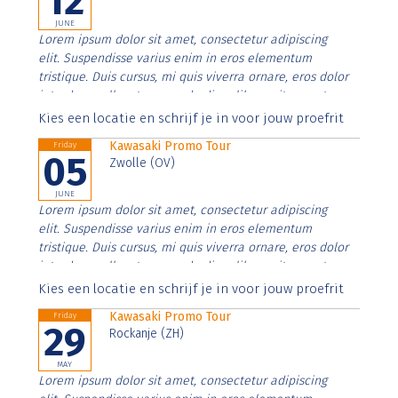
12
JUNE
Lorem ipsum dolor sit amet, consectetur adipiscing
elit. Suspendisse varius enim in eros elementum
tristique. Duis cursus, mi quis viverra ornare, eros dolor
interdum nulla, ut commodo diam libero vitae erat.
Aenean faucibus nibh et justo cursus id rutrum lorem
Kies een locatie en schrijf je in voor jouw proefrit
imperdiet. Nunc ut sem vitae risus tristique posuere.
Kawasaki Promo Tour
Friday
05
Zwolle (OV)
JUNE
Lorem ipsum dolor sit amet, consectetur adipiscing
elit. Suspendisse varius enim in eros elementum
tristique. Duis cursus, mi quis viverra ornare, eros dolor
interdum nulla, ut commodo diam libero vitae erat.
Aenean faucibus nibh et justo cursus id rutrum lorem
Kies een locatie en schrijf je in voor jouw proefrit
imperdiet. Nunc ut sem vitae risus tristique posuere.
Kawasaki Promo Tour
Friday
29
Rockanje (ZH)
MAY
Lorem ipsum dolor sit amet, consectetur adipiscing