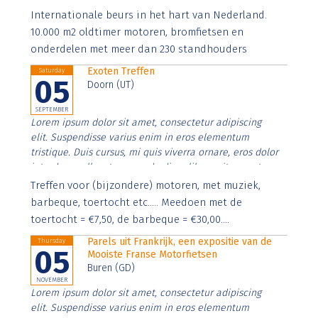
Aenean faucibus nibh et justo cursus id rutrum lorem
Internationale beurs in het hart van Nederland.
imperdiet. Nunc ut sem vitae risus tristique posuere.
10.000 m2 oldtimer motoren, bromfietsen en
onderdelen met meer dan 230 standhouders
Exoten Treffen
Saturday
05
Doorn (UT)
SEPTEMBER
Lorem ipsum dolor sit amet, consectetur adipiscing
elit. Suspendisse varius enim in eros elementum
tristique. Duis cursus, mi quis viverra ornare, eros dolor
interdum nulla, ut commodo diam libero vitae erat.
Aenean faucibus nibh et justo cursus id rutrum lorem
Treffen voor (bijzondere) motoren, met muziek,
imperdiet. Nunc ut sem vitae risus tristique posuere.
barbeque, toertocht etc..... Meedoen met de
toertocht = €7,50, de barbeque = €30,00....
Parels uit Frankrijk, een expositie van de
Thursday
05
Mooiste Franse Motorfietsen
Buren (GD)
NOVEMBER
Lorem ipsum dolor sit amet, consectetur adipiscing
elit. Suspendisse varius enim in eros elementum