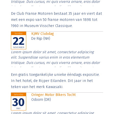
tristique. Duis cursus, mi quis viverra ornare, eros dolor
interdum nulla, ut commodo diam libero vitae erat.
Aenean faucibus nibh et justo cursus id rutrum lorem
De Club Franse Motoren bestaat 35 jaar en viert dat
imperdiet. Nunc ut sem vitae risus tristique posuere.
met een expo van 50 franse motoren van 1898 tot
1960 in Museum Visscher Classique.
KJMV Clubdag
Sunday
22
De Rijp (NH)
NOVEMBER
Lorem ipsum dolor sit amet, consectetur adipiscing
elit. Suspendisse varius enim in eros elementum
tristique. Duis cursus, mi quis viverra ornare, eros dolor
interdum nulla, ut commodo diam libero vitae erat.
Aenean faucibus nibh et justo cursus id rutrum lorem
Een gratis toegankelijke unieke ééndags expositie.
imperdiet. Nunc ut sem vitae risus tristique posuere.
In het hotel, de Rijper Eilanden. Dit jaar in het
teken van het merk Kawasaki.
Oringer Motor Bikers Tocht
Saturday
30
Odoorn (DR)
MAY
Lorem ipsum dolor sit amet, consectetur adipiscing