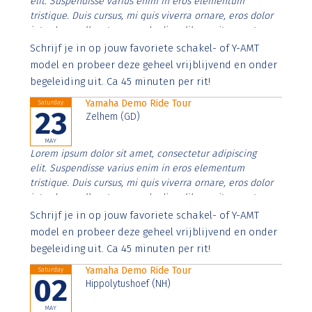
elit. Suspendisse varius enim in eros elementum
tristique. Duis cursus, mi quis viverra ornare, eros dolor
interdum nulla, ut commodo diam libero vitae erat.
Aenean faucibus nibh et justo cursus id rutrum lorem
Schrijf je in op jouw favoriete schakel- of Y-AMT
imperdiet. Nunc ut sem vitae risus tristique posuere.
model en probeer deze geheel vrijblijvend en onder
begeleiding uit. Ca 45 minuten per rit!
Yamaha Demo Ride Tour
Saturday
23
Zelhem (GD)
MAY
Lorem ipsum dolor sit amet, consectetur adipiscing
elit. Suspendisse varius enim in eros elementum
tristique. Duis cursus, mi quis viverra ornare, eros dolor
interdum nulla, ut commodo diam libero vitae erat.
Aenean faucibus nibh et justo cursus id rutrum lorem
Schrijf je in op jouw favoriete schakel- of Y-AMT
imperdiet. Nunc ut sem vitae risus tristique posuere.
model en probeer deze geheel vrijblijvend en onder
begeleiding uit. Ca 45 minuten per rit!
Yamaha Demo Ride Tour
Saturday
02
Hippolytushoef (NH)
MAY