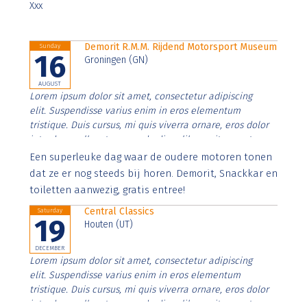
Xxx
Demorit R.M.M. Rijdend Motorsport Museum
Sunday
16
Groningen (GN)
AUGUST
Lorem ipsum dolor sit amet, consectetur adipiscing
elit. Suspendisse varius enim in eros elementum
tristique. Duis cursus, mi quis viverra ornare, eros dolor
interdum nulla, ut commodo diam libero vitae erat.
Aenean faucibus nibh et justo cursus id rutrum lorem
Een superleuke dag waar de oudere motoren tonen
imperdiet. Nunc ut sem vitae risus tristique posuere.
dat ze er nog steeds bij horen. Demorit, Snackkar en
toiletten aanwezig, gratis entree!
Central Classics
Saturday
19
Houten (UT)
DECEMBER
Lorem ipsum dolor sit amet, consectetur adipiscing
elit. Suspendisse varius enim in eros elementum
tristique. Duis cursus, mi quis viverra ornare, eros dolor
interdum nulla, ut commodo diam libero vitae erat.