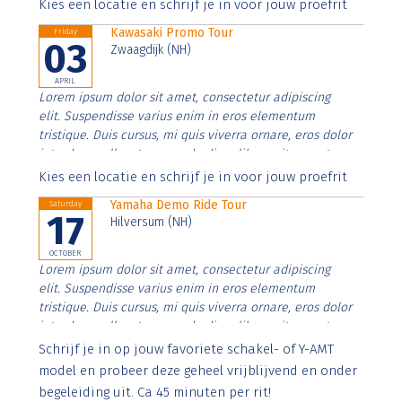
Aenean faucibus nibh et justo cursus id rutrum lorem
Kies een locatie en schrijf je in voor jouw proefrit
imperdiet. Nunc ut sem vitae risus tristique posuere.
Kawasaki Promo Tour
Friday
03
Zwaagdijk (NH)
APRIL
Lorem ipsum dolor sit amet, consectetur adipiscing
elit. Suspendisse varius enim in eros elementum
tristique. Duis cursus, mi quis viverra ornare, eros dolor
interdum nulla, ut commodo diam libero vitae erat.
Aenean faucibus nibh et justo cursus id rutrum lorem
Kies een locatie en schrijf je in voor jouw proefrit
imperdiet. Nunc ut sem vitae risus tristique posuere.
Yamaha Demo Ride Tour
Saturday
17
Hilversum (NH)
OCTOBER
Lorem ipsum dolor sit amet, consectetur adipiscing
elit. Suspendisse varius enim in eros elementum
tristique. Duis cursus, mi quis viverra ornare, eros dolor
interdum nulla, ut commodo diam libero vitae erat.
Aenean faucibus nibh et justo cursus id rutrum lorem
Schrijf je in op jouw favoriete schakel- of Y-AMT
imperdiet. Nunc ut sem vitae risus tristique posuere.
model en probeer deze geheel vrijblijvend en onder
begeleiding uit. Ca 45 minuten per rit!