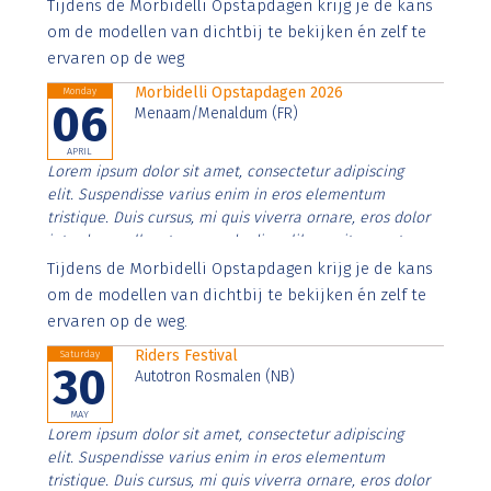
Aenean faucibus nibh et justo cursus id rutrum lorem
Tijdens de Morbidelli Opstapdagen krijg je de kans
imperdiet. Nunc ut sem vitae risus tristique posuere.
om de modellen van dichtbij te bekijken én zelf te
ervaren op de weg
Morbidelli Opstapdagen 2026
Monday
06
Menaam/Menaldum (FR)
APRIL
Lorem ipsum dolor sit amet, consectetur adipiscing
elit. Suspendisse varius enim in eros elementum
tristique. Duis cursus, mi quis viverra ornare, eros dolor
interdum nulla, ut commodo diam libero vitae erat.
Aenean faucibus nibh et justo cursus id rutrum lorem
Tijdens de Morbidelli Opstapdagen krijg je de kans
imperdiet. Nunc ut sem vitae risus tristique posuere.
om de modellen van dichtbij te bekijken én zelf te
ervaren op de weg.
Riders Festival
Saturday
30
Autotron Rosmalen (NB)
MAY
Lorem ipsum dolor sit amet, consectetur adipiscing
elit. Suspendisse varius enim in eros elementum
tristique. Duis cursus, mi quis viverra ornare, eros dolor