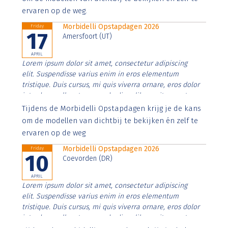
ervaren op de weg.
Morbidelli Opstapdagen 2026
Friday
17
Amersfoort (UT)
APRIL
Lorem ipsum dolor sit amet, consectetur adipiscing
elit. Suspendisse varius enim in eros elementum
tristique. Duis cursus, mi quis viverra ornare, eros dolor
interdum nulla, ut commodo diam libero vitae erat.
Aenean faucibus nibh et justo cursus id rutrum lorem
Tijdens de Morbidelli Opstapdagen krijg je de kans
imperdiet. Nunc ut sem vitae risus tristique posuere.
om de modellen van dichtbij te bekijken én zelf te
ervaren op de weg
Morbidelli Opstapdagen 2026
Friday
10
Coevorden (DR)
APRIL
Lorem ipsum dolor sit amet, consectetur adipiscing
elit. Suspendisse varius enim in eros elementum
tristique. Duis cursus, mi quis viverra ornare, eros dolor
interdum nulla, ut commodo diam libero vitae erat.