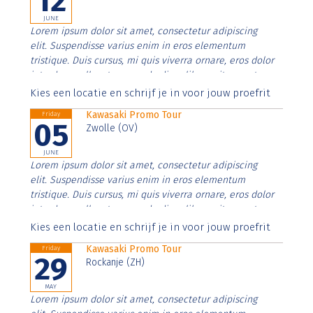
12
JUNE
Lorem ipsum dolor sit amet, consectetur adipiscing
elit. Suspendisse varius enim in eros elementum
tristique. Duis cursus, mi quis viverra ornare, eros dolor
interdum nulla, ut commodo diam libero vitae erat.
Aenean faucibus nibh et justo cursus id rutrum lorem
Kies een locatie en schrijf je in voor jouw proefrit
imperdiet. Nunc ut sem vitae risus tristique posuere.
Kawasaki Promo Tour
Friday
05
Zwolle (OV)
JUNE
Lorem ipsum dolor sit amet, consectetur adipiscing
elit. Suspendisse varius enim in eros elementum
tristique. Duis cursus, mi quis viverra ornare, eros dolor
interdum nulla, ut commodo diam libero vitae erat.
Aenean faucibus nibh et justo cursus id rutrum lorem
Kies een locatie en schrijf je in voor jouw proefrit
imperdiet. Nunc ut sem vitae risus tristique posuere.
Kawasaki Promo Tour
Friday
29
Rockanje (ZH)
MAY
Lorem ipsum dolor sit amet, consectetur adipiscing