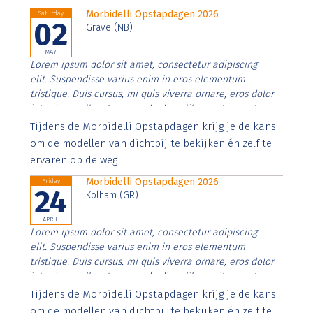
Morbidelli Opstapdagen 2026
Saturday
02
Grave (NB)
MAY
Lorem ipsum dolor sit amet, consectetur adipiscing
elit. Suspendisse varius enim in eros elementum
tristique. Duis cursus, mi quis viverra ornare, eros dolor
interdum nulla, ut commodo diam libero vitae erat.
Aenean faucibus nibh et justo cursus id rutrum lorem
Tijdens de Morbidelli Opstapdagen krijg je de kans
imperdiet. Nunc ut sem vitae risus tristique posuere.
om de modellen van dichtbij te bekijken én zelf te
ervaren op de weg.
Morbidelli Opstapdagen 2026
Friday
24
Kolham (GR)
APRIL
Lorem ipsum dolor sit amet, consectetur adipiscing
elit. Suspendisse varius enim in eros elementum
tristique. Duis cursus, mi quis viverra ornare, eros dolor
interdum nulla, ut commodo diam libero vitae erat.
Aenean faucibus nibh et justo cursus id rutrum lorem
Tijdens de Morbidelli Opstapdagen krijg je de kans
imperdiet. Nunc ut sem vitae risus tristique posuere.
om de modellen van dichtbij te bekijken én zelf te