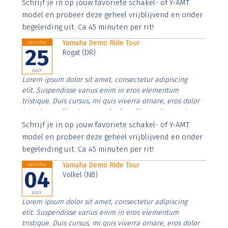
Aenean faucibus nibh et justo cursus id rutrum lorem
Schrijf je in op jouw favoriete schakel- of Y-AMT
imperdiet. Nunc ut sem vitae risus tristique posuere.
model en probeer deze geheel vrijblijvend en onder
begeleiding uit. Ca 45 minuten per rit!
Yamaha Demo Ride Tour
Saturday
25
Rogat (DR)
JULY
Lorem ipsum dolor sit amet, consectetur adipiscing
elit. Suspendisse varius enim in eros elementum
tristique. Duis cursus, mi quis viverra ornare, eros dolor
interdum nulla, ut commodo diam libero vitae erat.
Aenean faucibus nibh et justo cursus id rutrum lorem
Schrijf je in op jouw favoriete schakel- of Y-AMT
imperdiet. Nunc ut sem vitae risus tristique posuere.
model en probeer deze geheel vrijblijvend en onder
begeleiding uit. Ca 45 minuten per rit!
Yamaha Demo Ride Tour
Saturday
04
Volkel (NB)
JULY
Lorem ipsum dolor sit amet, consectetur adipiscing
elit. Suspendisse varius enim in eros elementum
tristique. Duis cursus, mi quis viverra ornare, eros dolor