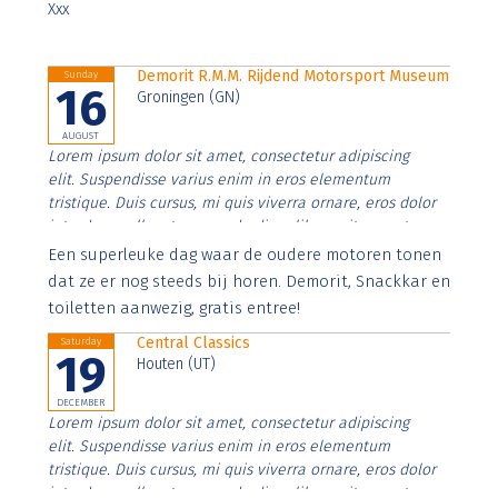
Xxx
Demorit R.M.M. Rijdend Motorsport Museum
Sunday
16
Groningen (GN)
AUGUST
Lorem ipsum dolor sit amet, consectetur adipiscing
elit. Suspendisse varius enim in eros elementum
tristique. Duis cursus, mi quis viverra ornare, eros dolor
interdum nulla, ut commodo diam libero vitae erat.
Aenean faucibus nibh et justo cursus id rutrum lorem
Een superleuke dag waar de oudere motoren tonen
imperdiet. Nunc ut sem vitae risus tristique posuere.
dat ze er nog steeds bij horen. Demorit, Snackkar en
toiletten aanwezig, gratis entree!
Central Classics
Saturday
19
Houten (UT)
DECEMBER
Lorem ipsum dolor sit amet, consectetur adipiscing
elit. Suspendisse varius enim in eros elementum
tristique. Duis cursus, mi quis viverra ornare, eros dolor
interdum nulla, ut commodo diam libero vitae erat.