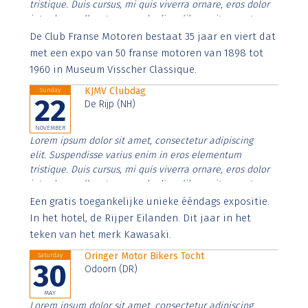
tristique. Duis cursus, mi quis viverra ornare, eros dolor
interdum nulla, ut commodo diam libero vitae erat.
Aenean faucibus nibh et justo cursus id rutrum lorem
De Club Franse Motoren bestaat 35 jaar en viert dat
imperdiet. Nunc ut sem vitae risus tristique posuere.
met een expo van 50 franse motoren van 1898 tot
1960 in Museum Visscher Classique.
KJMV Clubdag
Sunday
22
De Rijp (NH)
NOVEMBER
Lorem ipsum dolor sit amet, consectetur adipiscing
elit. Suspendisse varius enim in eros elementum
tristique. Duis cursus, mi quis viverra ornare, eros dolor
interdum nulla, ut commodo diam libero vitae erat.
Aenean faucibus nibh et justo cursus id rutrum lorem
Een gratis toegankelijke unieke ééndags expositie.
imperdiet. Nunc ut sem vitae risus tristique posuere.
In het hotel, de Rijper Eilanden. Dit jaar in het
teken van het merk Kawasaki.
Oringer Motor Bikers Tocht
Saturday
30
Odoorn (DR)
MAY
Lorem ipsum dolor sit amet, consectetur adipiscing