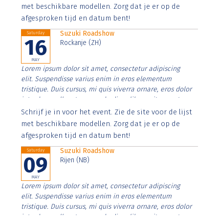
imperdiet. Nunc ut sem vitae risus tristique posuere.
met beschikbare modellen. Zorg dat je er op de
afgesproken tijd en datum bent!
Suzuki Roadshow
Saturday
16
Rockanje (ZH)
MAY
Lorem ipsum dolor sit amet, consectetur adipiscing
elit. Suspendisse varius enim in eros elementum
tristique. Duis cursus, mi quis viverra ornare, eros dolor
interdum nulla, ut commodo diam libero vitae erat.
Aenean faucibus nibh et justo cursus id rutrum lorem
Schrijf je in voor het event. Zie de site voor de lijst
imperdiet. Nunc ut sem vitae risus tristique posuere.
met beschikbare modellen. Zorg dat je er op de
afgesproken tijd en datum bent!
Suzuki Roadshow
Saturday
09
Rijen (NB)
MAY
Lorem ipsum dolor sit amet, consectetur adipiscing
elit. Suspendisse varius enim in eros elementum
tristique. Duis cursus, mi quis viverra ornare, eros dolor
interdum nulla, ut commodo diam libero vitae erat.