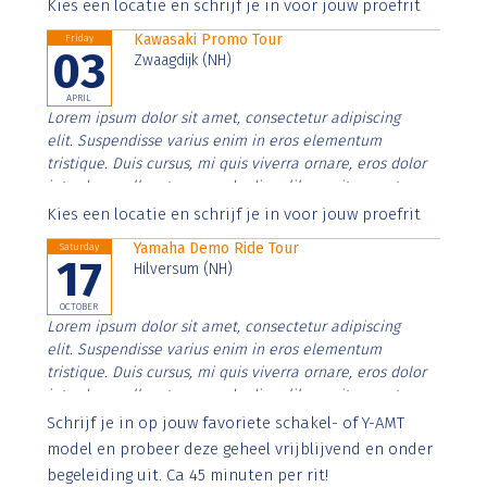
Aenean faucibus nibh et justo cursus id rutrum lorem
Kies een locatie en schrijf je in voor jouw proefrit
imperdiet. Nunc ut sem vitae risus tristique posuere.
Kawasaki Promo Tour
Friday
03
Zwaagdijk (NH)
APRIL
Lorem ipsum dolor sit amet, consectetur adipiscing
elit. Suspendisse varius enim in eros elementum
tristique. Duis cursus, mi quis viverra ornare, eros dolor
interdum nulla, ut commodo diam libero vitae erat.
Aenean faucibus nibh et justo cursus id rutrum lorem
Kies een locatie en schrijf je in voor jouw proefrit
imperdiet. Nunc ut sem vitae risus tristique posuere.
Yamaha Demo Ride Tour
Saturday
17
Hilversum (NH)
OCTOBER
Lorem ipsum dolor sit amet, consectetur adipiscing
elit. Suspendisse varius enim in eros elementum
tristique. Duis cursus, mi quis viverra ornare, eros dolor
interdum nulla, ut commodo diam libero vitae erat.
Aenean faucibus nibh et justo cursus id rutrum lorem
Schrijf je in op jouw favoriete schakel- of Y-AMT
imperdiet. Nunc ut sem vitae risus tristique posuere.
model en probeer deze geheel vrijblijvend en onder
begeleiding uit. Ca 45 minuten per rit!