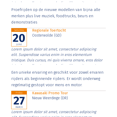
interdum nulla, ut commodo diam libero vitae erat.
Aenean faucibus nibh et justo cursus id rutrum lorem
Proefrijden op de nieuwe modellen van bijna alle
imperdiet. Nunc ut sem vitae risus tristique posuere.
merken plus live muziek, foodtrucks, beurs en
demonstraties
Regionale Toertocht
Saturday
20
Oosterwolde (GD)
JUNE
Lorem ipsum dolor sit amet, consectetur adipiscing
elit. Suspendisse varius enim in eros elementum
tristique. Duis cursus, mi quis viverra ornare, eros dolor
interdum nulla, ut commodo diam libero vitae erat.
Aenean faucibus nibh et justo cursus id rutrum lorem
Een unieke ervaring en geschikt voor zowel ervaren
imperdiet. Nunc ut sem vitae risus tristique posuere.
rijders als beginnende rijders. Er wordt onderweg
regelmatig gestopt voor mens en motor.
Kawasaki Promo Tour
Friday
27
Nieuw Weerdinge (DR)
MARCH
Lorem ipsum dolor sit amet, consectetur adipiscing