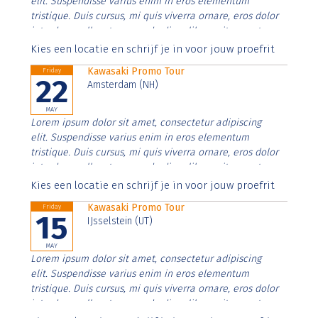
elit. Suspendisse varius enim in eros elementum
tristique. Duis cursus, mi quis viverra ornare, eros dolor
interdum nulla, ut commodo diam libero vitae erat.
Aenean faucibus nibh et justo cursus id rutrum lorem
Kies een locatie en schrijf je in voor jouw proefrit
imperdiet. Nunc ut sem vitae risus tristique posuere.
Kawasaki Promo Tour
Friday
22
Amsterdam (NH)
MAY
Lorem ipsum dolor sit amet, consectetur adipiscing
elit. Suspendisse varius enim in eros elementum
tristique. Duis cursus, mi quis viverra ornare, eros dolor
interdum nulla, ut commodo diam libero vitae erat.
Aenean faucibus nibh et justo cursus id rutrum lorem
Kies een locatie en schrijf je in voor jouw proefrit
imperdiet. Nunc ut sem vitae risus tristique posuere.
Kawasaki Promo Tour
Friday
15
IJsselstein (UT)
MAY
Lorem ipsum dolor sit amet, consectetur adipiscing
elit. Suspendisse varius enim in eros elementum
tristique. Duis cursus, mi quis viverra ornare, eros dolor
interdum nulla, ut commodo diam libero vitae erat.