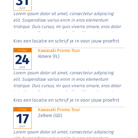
31
JULY
Lorem ipsum dolor sit amet, consectetur adipiscing
elit. Suspendisse varius enim in eros elementum
tristique. Duis cursus, mi quis viverra ornare, eros dolor
interdum nulla, ut commodo diam libero vitae erat.
Aenean faucibus nibh et justo cursus id rutrum lorem
Kies een locatie en schrijf je in voor jouw proefrit
imperdiet. Nunc ut sem vitae risus tristique posuere.
Kawasaki Promo Tour
Friday
24
Almere (FL)
JULY
Lorem ipsum dolor sit amet, consectetur adipiscing
elit. Suspendisse varius enim in eros elementum
tristique. Duis cursus, mi quis viverra ornare, eros dolor
interdum nulla, ut commodo diam libero vitae erat.
Aenean faucibus nibh et justo cursus id rutrum lorem
Kies een locatie en schrijf je in voor jouw proefrit
imperdiet. Nunc ut sem vitae risus tristique posuere.
Kawasaki Promo Tour
Friday
17
Zelhem (GD)
JULY
Lorem ipsum dolor sit amet, consectetur adipiscing