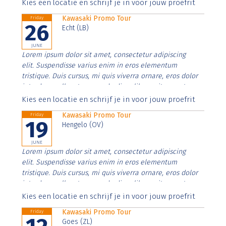
Aenean faucibus nibh et justo cursus id rutrum lorem
Kies een locatie en schrijf je in voor jouw proefrit
imperdiet. Nunc ut sem vitae risus tristique posuere.
Kawasaki Promo Tour
Friday
26
Echt (LB)
JUNE
Lorem ipsum dolor sit amet, consectetur adipiscing
elit. Suspendisse varius enim in eros elementum
tristique. Duis cursus, mi quis viverra ornare, eros dolor
interdum nulla, ut commodo diam libero vitae erat.
Aenean faucibus nibh et justo cursus id rutrum lorem
Kies een locatie en schrijf je in voor jouw proefrit
imperdiet. Nunc ut sem vitae risus tristique posuere.
Kawasaki Promo Tour
Friday
19
Hengelo (OV)
JUNE
Lorem ipsum dolor sit amet, consectetur adipiscing
elit. Suspendisse varius enim in eros elementum
tristique. Duis cursus, mi quis viverra ornare, eros dolor
interdum nulla, ut commodo diam libero vitae erat.
Aenean faucibus nibh et justo cursus id rutrum lorem
Kies een locatie en schrijf je in voor jouw proefrit
imperdiet. Nunc ut sem vitae risus tristique posuere.
Kawasaki Promo Tour
Friday
Goes (ZL)