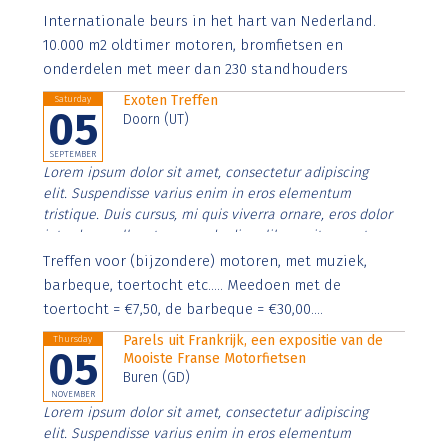
Aenean faucibus nibh et justo cursus id rutrum lorem
Internationale beurs in het hart van Nederland.
imperdiet. Nunc ut sem vitae risus tristique posuere.
10.000 m2 oldtimer motoren, bromfietsen en
onderdelen met meer dan 230 standhouders
Exoten Treffen
Saturday
05
Doorn (UT)
SEPTEMBER
Lorem ipsum dolor sit amet, consectetur adipiscing
elit. Suspendisse varius enim in eros elementum
tristique. Duis cursus, mi quis viverra ornare, eros dolor
interdum nulla, ut commodo diam libero vitae erat.
Aenean faucibus nibh et justo cursus id rutrum lorem
Treffen voor (bijzondere) motoren, met muziek,
imperdiet. Nunc ut sem vitae risus tristique posuere.
barbeque, toertocht etc..... Meedoen met de
toertocht = €7,50, de barbeque = €30,00....
Parels uit Frankrijk, een expositie van de
Thursday
05
Mooiste Franse Motorfietsen
Buren (GD)
NOVEMBER
Lorem ipsum dolor sit amet, consectetur adipiscing
elit. Suspendisse varius enim in eros elementum