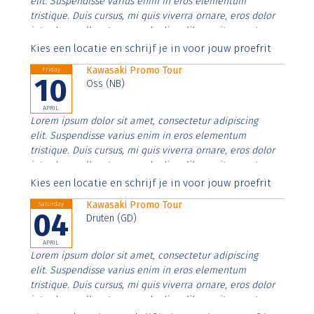
elit. Suspendisse varius enim in eros elementum
tristique. Duis cursus, mi quis viverra ornare, eros dolor
interdum nulla, ut commodo diam libero vitae erat.
Aenean faucibus nibh et justo cursus id rutrum lorem
Kies een locatie en schrijf je in voor jouw proefrit
imperdiet. Nunc ut sem vitae risus tristique posuere.
Kawasaki Promo Tour
Friday
10
Oss (NB)
APRIL
Lorem ipsum dolor sit amet, consectetur adipiscing
elit. Suspendisse varius enim in eros elementum
tristique. Duis cursus, mi quis viverra ornare, eros dolor
interdum nulla, ut commodo diam libero vitae erat.
Aenean faucibus nibh et justo cursus id rutrum lorem
Kies een locatie en schrijf je in voor jouw proefrit
imperdiet. Nunc ut sem vitae risus tristique posuere.
Kawasaki Promo Tour
Saturday
04
Druten (GD)
APRIL
Lorem ipsum dolor sit amet, consectetur adipiscing
elit. Suspendisse varius enim in eros elementum
tristique. Duis cursus, mi quis viverra ornare, eros dolor
interdum nulla, ut commodo diam libero vitae erat.