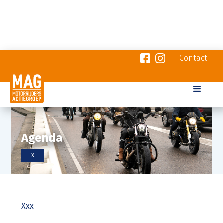
Contact
Agenda
X
Xxx