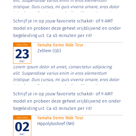
elit. Suspendisse varius enim in eros elementum
tristique. Duis cursus, mi quis viverra ornare, eros dolor
interdum nulla, ut commodo diam libero vitae erat.
Aenean faucibus nibh et justo cursus id rutrum lorem
Schrijf je in op jouw favoriete schakel- of Y-AMT
imperdiet. Nunc ut sem vitae risus tristique posuere.
model en probeer deze geheel vrijblijvend en onder
begeleiding uit. Ca 45 minuten per rit!
Yamaha Demo Ride Tour
Saturday
23
Zelhem (GD)
MAY
Lorem ipsum dolor sit amet, consectetur adipiscing
elit. Suspendisse varius enim in eros elementum
tristique. Duis cursus, mi quis viverra ornare, eros dolor
interdum nulla, ut commodo diam libero vitae erat.
Aenean faucibus nibh et justo cursus id rutrum lorem
Schrijf je in op jouw favoriete schakel- of Y-AMT
imperdiet. Nunc ut sem vitae risus tristique posuere.
model en probeer deze geheel vrijblijvend en onder
begeleiding uit. Ca 45 minuten per rit!
Yamaha Demo Ride Tour
Saturday
02
Hippolytushoef (NH)
MAY