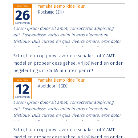
Yamaha Demo Ride Tour
Saturday
26
Rockanje (ZH)
SEPTEMBER
Lorem ipsum dolor sit amet, consectetur adipiscing
elit. Suspendisse varius enim in eros elementum
tristique. Duis cursus, mi quis viverra ornare, eros dolor
interdum nulla, ut commodo diam libero vitae erat.
Aenean faucibus nibh et justo cursus id rutrum lorem
Schrijf je in op jouw favoriete schakel- of Y-AMT
imperdiet. Nunc ut sem vitae risus tristique posuere.
model en probeer deze geheel vrijblijvend en onder
begeleiding uit. Ca 45 minuten per rit!
Yamaha Demo Ride Tour
Saturday
12
Apeldoorn (GD)
SEPTEMBER
Lorem ipsum dolor sit amet, consectetur adipiscing
elit. Suspendisse varius enim in eros elementum
tristique. Duis cursus, mi quis viverra ornare, eros dolor
interdum nulla, ut commodo diam libero vitae erat.
Aenean faucibus nibh et justo cursus id rutrum lorem
Schrijf je in op jouw favoriete schakel- of Y-AMT
imperdiet. Nunc ut sem vitae risus tristique posuere.
model en probeer deze geheel vrijblijvend en onder