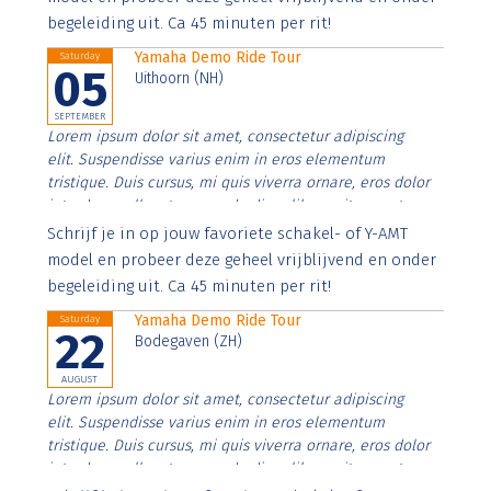
begeleiding uit. Ca 45 minuten per rit!
Yamaha Demo Ride Tour
Saturday
05
Uithoorn (NH)
SEPTEMBER
Lorem ipsum dolor sit amet, consectetur adipiscing
elit. Suspendisse varius enim in eros elementum
tristique. Duis cursus, mi quis viverra ornare, eros dolor
interdum nulla, ut commodo diam libero vitae erat.
Aenean faucibus nibh et justo cursus id rutrum lorem
Schrijf je in op jouw favoriete schakel- of Y-AMT
imperdiet. Nunc ut sem vitae risus tristique posuere.
model en probeer deze geheel vrijblijvend en onder
begeleiding uit. Ca 45 minuten per rit!
Yamaha Demo Ride Tour
Saturday
22
Bodegaven (ZH)
AUGUST
Lorem ipsum dolor sit amet, consectetur adipiscing
elit. Suspendisse varius enim in eros elementum
tristique. Duis cursus, mi quis viverra ornare, eros dolor
interdum nulla, ut commodo diam libero vitae erat.