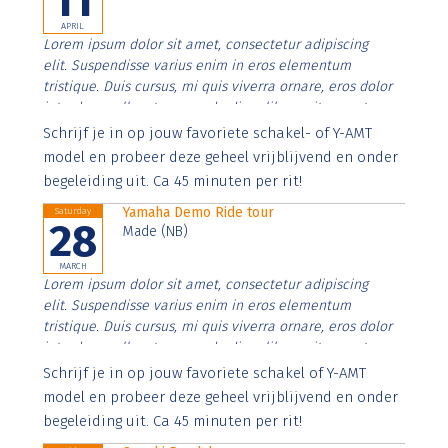
11
APRIL
Lorem ipsum dolor sit amet, consectetur adipiscing
elit. Suspendisse varius enim in eros elementum
tristique. Duis cursus, mi quis viverra ornare, eros dolor
interdum nulla, ut commodo diam libero vitae erat.
Aenean faucibus nibh et justo cursus id rutrum lorem
Schrijf je in op jouw favoriete schakel- of Y-AMT
imperdiet. Nunc ut sem vitae risus tristique posuere.
model en probeer deze geheel vrijblijvend en onder
begeleiding uit. Ca 45 minuten per rit!
Yamaha Demo Ride tour
Saturday
28
Made (NB)
MARCH
Lorem ipsum dolor sit amet, consectetur adipiscing
elit. Suspendisse varius enim in eros elementum
tristique. Duis cursus, mi quis viverra ornare, eros dolor
interdum nulla, ut commodo diam libero vitae erat.
Aenean faucibus nibh et justo cursus id rutrum lorem
Schrijf je in op jouw favoriete schakel of Y-AMT
imperdiet. Nunc ut sem vitae risus tristique posuere.
model en probeer deze geheel vrijblijvend en onder
begeleiding uit. Ca 45 minuten per rit!