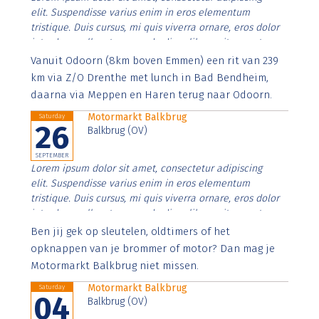
elit. Suspendisse varius enim in eros elementum
tristique. Duis cursus, mi quis viverra ornare, eros dolor
interdum nulla, ut commodo diam libero vitae erat.
Aenean faucibus nibh et justo cursus id rutrum lorem
Vanuit Odoorn (8km boven Emmen) een rit van 239
imperdiet. Nunc ut sem vitae risus tristique posuere.
km via Z/O Drenthe met lunch in Bad Bendheim,
daarna via Meppen en Haren terug naar Odoorn.
Motormarkt Balkbrug
Saturday
26
Balkbrug (OV)
SEPTEMBER
Lorem ipsum dolor sit amet, consectetur adipiscing
elit. Suspendisse varius enim in eros elementum
tristique. Duis cursus, mi quis viverra ornare, eros dolor
interdum nulla, ut commodo diam libero vitae erat.
Aenean faucibus nibh et justo cursus id rutrum lorem
Ben jij gek op sleutelen, oldtimers of het
imperdiet. Nunc ut sem vitae risus tristique posuere.
opknappen van je brommer of motor? Dan mag je
Motormarkt Balkbrug niet missen.
Motormarkt Balkbrug
Saturday
04
Balkbrug (OV)