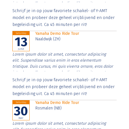
interdum nulla, ut commodo diam libero vitae erat.
Aenean faucibus nibh et justo cursus id rutrum lorem
Schrijf je in op jouw favoriete schakel- of Y-AMT
imperdiet. Nunc ut sem vitae risus tristique posuere.
model en probeer deze geheel vrijblijvend en onder
begeleiding uit. Ca 45 minuten per rit!
Yamaha Demo Ride Tour
Saturday
13
Naaldwijk (ZH)
JUNE
Lorem ipsum dolor sit amet, consectetur adipiscing
elit. Suspendisse varius enim in eros elementum
tristique. Duis cursus, mi quis viverra ornare, eros dolor
interdum nulla, ut commodo diam libero vitae erat.
Aenean faucibus nibh et justo cursus id rutrum lorem
Schrijf je in op jouw favoriete schakel- of Y-AMT
imperdiet. Nunc ut sem vitae risus tristique posuere.
model en probeer deze geheel vrijblijvend en onder
begeleiding uit. Ca 45 minuten per rit!
Yamaha Demo Ride Tour
Saturday
30
Rosmalen (NB)
MAY
Lorem ipsum dolor sit amet, consectetur adipiscing