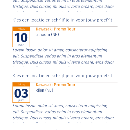
elit. Suspendisse varius enim in eros elementum
tristique. Duis cursus, mi quis viverra ornare, eros dolor
interdum nulla, ut commodo diam libero vitae erat.
Aenean faucibus nibh et justo cursus id rutrum lorem
Kies een locatie en schrijf je in voor jouw proefrit
imperdiet. Nunc ut sem vitae risus tristique posuere.
Kawasaki Promo Tour
Friday
10
uithoorn (NH)
JULY
Lorem ipsum dolor sit amet, consectetur adipiscing
elit. Suspendisse varius enim in eros elementum
tristique. Duis cursus, mi quis viverra ornare, eros dolor
interdum nulla, ut commodo diam libero vitae erat.
Aenean faucibus nibh et justo cursus id rutrum lorem
Kies een locatie en schrijf je in voor jouw proefrit
imperdiet. Nunc ut sem vitae risus tristique posuere.
Kawasaki Promo Tour
Friday
03
Rijen (NB)
JULY
Lorem ipsum dolor sit amet, consectetur adipiscing
elit. Suspendisse varius enim in eros elementum
tristique. Duis cursus, mi quis viverra ornare, eros dolor
interdum nulla, ut commodo diam libero vitae erat.