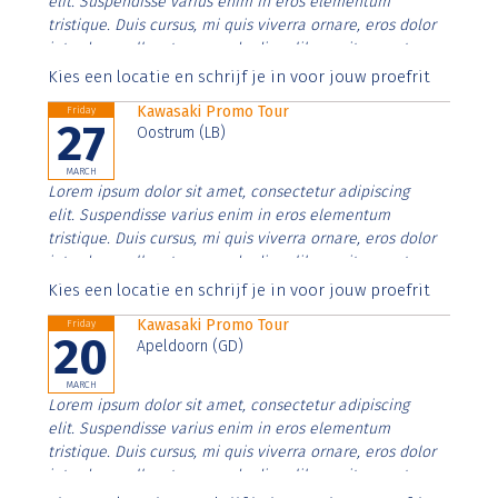
elit. Suspendisse varius enim in eros elementum
tristique. Duis cursus, mi quis viverra ornare, eros dolor
interdum nulla, ut commodo diam libero vitae erat.
Aenean faucibus nibh et justo cursus id rutrum lorem
Kies een locatie en schrijf je in voor jouw proefrit
imperdiet. Nunc ut sem vitae risus tristique posuere.
Kawasaki Promo Tour
Friday
27
Oostrum (LB)
MARCH
Lorem ipsum dolor sit amet, consectetur adipiscing
elit. Suspendisse varius enim in eros elementum
tristique. Duis cursus, mi quis viverra ornare, eros dolor
interdum nulla, ut commodo diam libero vitae erat.
Aenean faucibus nibh et justo cursus id rutrum lorem
Kies een locatie en schrijf je in voor jouw proefrit
imperdiet. Nunc ut sem vitae risus tristique posuere.
Kawasaki Promo Tour
Friday
20
Apeldoorn (GD)
MARCH
Lorem ipsum dolor sit amet, consectetur adipiscing
elit. Suspendisse varius enim in eros elementum
tristique. Duis cursus, mi quis viverra ornare, eros dolor
interdum nulla, ut commodo diam libero vitae erat.