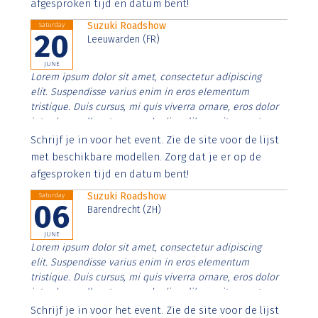
afgesproken tijd en datum bent!
Suzuki Roadshow
Saturday
20
Leeuwarden (FR)
JUNE
Lorem ipsum dolor sit amet, consectetur adipiscing
elit. Suspendisse varius enim in eros elementum
tristique. Duis cursus, mi quis viverra ornare, eros dolor
interdum nulla, ut commodo diam libero vitae erat.
Aenean faucibus nibh et justo cursus id rutrum lorem
Schrijf je in voor het event. Zie de site voor de lijst
imperdiet. Nunc ut sem vitae risus tristique posuere.
met beschikbare modellen. Zorg dat je er op de
afgesproken tijd en datum bent!
Suzuki Roadshow
Saturday
06
Barendrecht (ZH)
JUNE
Lorem ipsum dolor sit amet, consectetur adipiscing
elit. Suspendisse varius enim in eros elementum
tristique. Duis cursus, mi quis viverra ornare, eros dolor
interdum nulla, ut commodo diam libero vitae erat.
Aenean faucibus nibh et justo cursus id rutrum lorem
Schrijf je in voor het event. Zie de site voor de lijst