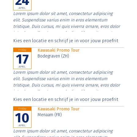
24
APRIL
Lorem ipsum dolor sit amet, consectetur adipiscing
elit. Suspendisse varius enim in eros elementum
tristique. Duis cursus, mi quis viverra ornare, eros dolor
interdum nulla, ut commodo diam libero vitae erat.
Aenean faucibus nibh et justo cursus id rutrum lorem
Kies een locatie en schrijf je in voor jouw proefrit
imperdiet. Nunc ut sem vitae risus tristique posuere.
Kawasaki Promo Tour
Friday
17
Bodegraven (ZH)
APRIL
Lorem ipsum dolor sit amet, consectetur adipiscing
elit. Suspendisse varius enim in eros elementum
tristique. Duis cursus, mi quis viverra ornare, eros dolor
interdum nulla, ut commodo diam libero vitae erat.
Aenean faucibus nibh et justo cursus id rutrum lorem
Kies een locatie en schrijf je in voor jouw proefrit
imperdiet. Nunc ut sem vitae risus tristique posuere.
Kawasaki Promo Tour
Friday
10
Menaam (FR)
APRIL
Lorem ipsum dolor sit amet, consectetur adipiscing