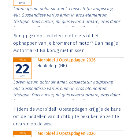
APRIL
Lorem ipsum dolor sit amet, consectetur adipiscing
elit. Suspendisse varius enim in eros elementum
tristique. Duis cursus, mi quis viverra ornare, eros dolor
interdum nulla, ut commodo diam libero vitae erat.
Aenean faucibus nibh et justo cursus id rutrum lorem
Ben jij gek op sleutelen, oldtimers of het
imperdiet. Nunc ut sem vitae risus tristique posuere.
opknappen van je brommer of motor? Dan mag je
Motormarkt Balkbrug niet missen.
Morbidelli Opstapdagen 2026
Friday
22
Hoofddorp (NH)
MAY
Lorem ipsum dolor sit amet, consectetur adipiscing
elit. Suspendisse varius enim in eros elementum
tristique. Duis cursus, mi quis viverra ornare, eros dolor
interdum nulla, ut commodo diam libero vitae erat.
Aenean faucibus nibh et justo cursus id rutrum lorem
Tijdens de Morbidelli Opstapdagen krijg je de kans
imperdiet. Nunc ut sem vitae risus tristique posuere.
om de modellen van dichtbij te bekijken én zelf te
ervaren op de weg.
Morbidelli Opstapdagen 2026
Friday