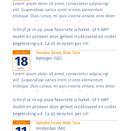
Lorem ipsum dolor sit amet, consectetur adipiscing
elit. Suspendisse varius enim in eros elementum
tristique. Duis cursus, mi quis viverra ornare, eros dolor
interdum nulla, ut commodo diam libero vitae erat.
Aenean faucibus nibh et justo cursus id rutrum lorem
Schrijf je in op jouw favoriete schakel- of Y-AMT
imperdiet. Nunc ut sem vitae risus tristique posuere.
model en probeer deze geheel vrijblijvend en onder
begeleiding uit. Ca 45 minuten per rit!
Yamaha Demo Ride Tour
Saturday
18
Nijmegen (GD)
APRIL
Lorem ipsum dolor sit amet, consectetur adipiscing
elit. Suspendisse varius enim in eros elementum
tristique. Duis cursus, mi quis viverra ornare, eros dolor
interdum nulla, ut commodo diam libero vitae erat.
Aenean faucibus nibh et justo cursus id rutrum lorem
Schrijf je in op jouw favoriete schakel- of Y-AMT
imperdiet. Nunc ut sem vitae risus tristique posuere.
model en probeer deze geheel vrijblijvend en onder
begeleiding uit. Ca 45 minuten per rit!
Yamaha Demo Ride Tour
Saturday
Amsterdam (NH)