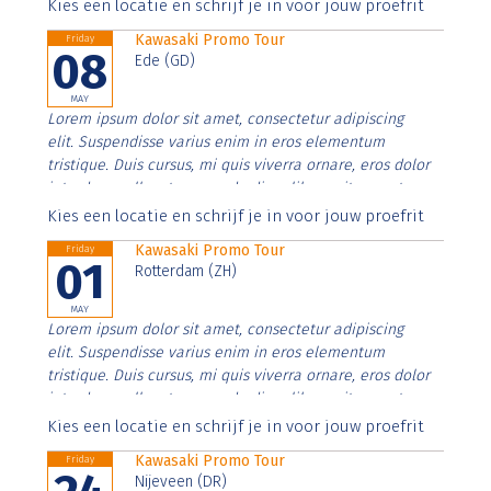
Aenean faucibus nibh et justo cursus id rutrum lorem
Kies een locatie en schrijf je in voor jouw proefrit
imperdiet. Nunc ut sem vitae risus tristique posuere.
Kawasaki Promo Tour
Friday
08
Ede (GD)
MAY
Lorem ipsum dolor sit amet, consectetur adipiscing
elit. Suspendisse varius enim in eros elementum
tristique. Duis cursus, mi quis viverra ornare, eros dolor
interdum nulla, ut commodo diam libero vitae erat.
Aenean faucibus nibh et justo cursus id rutrum lorem
Kies een locatie en schrijf je in voor jouw proefrit
imperdiet. Nunc ut sem vitae risus tristique posuere.
Kawasaki Promo Tour
Friday
01
Rotterdam (ZH)
MAY
Lorem ipsum dolor sit amet, consectetur adipiscing
elit. Suspendisse varius enim in eros elementum
tristique. Duis cursus, mi quis viverra ornare, eros dolor
interdum nulla, ut commodo diam libero vitae erat.
Aenean faucibus nibh et justo cursus id rutrum lorem
Kies een locatie en schrijf je in voor jouw proefrit
imperdiet. Nunc ut sem vitae risus tristique posuere.
Kawasaki Promo Tour
Friday
Nijeveen (DR)