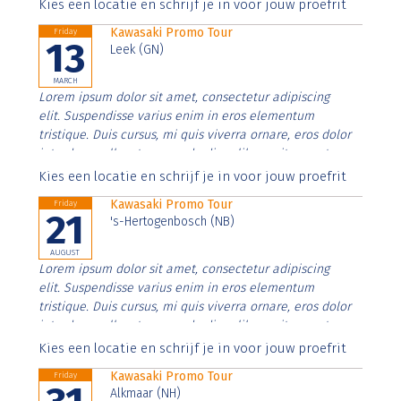
Aenean faucibus nibh et justo cursus id rutrum lorem
Kies een locatie en schrijf je in voor jouw proefrit
imperdiet. Nunc ut sem vitae risus tristique posuere.
Kawasaki Promo Tour
Friday
13
Leek (GN)
MARCH
Lorem ipsum dolor sit amet, consectetur adipiscing
elit. Suspendisse varius enim in eros elementum
tristique. Duis cursus, mi quis viverra ornare, eros dolor
interdum nulla, ut commodo diam libero vitae erat.
Aenean faucibus nibh et justo cursus id rutrum lorem
Kies een locatie en schrijf je in voor jouw proefrit
imperdiet. Nunc ut sem vitae risus tristique posuere.
Kawasaki Promo Tour
Friday
21
's-Hertogenbosch (NB)
AUGUST
Lorem ipsum dolor sit amet, consectetur adipiscing
elit. Suspendisse varius enim in eros elementum
tristique. Duis cursus, mi quis viverra ornare, eros dolor
interdum nulla, ut commodo diam libero vitae erat.
Aenean faucibus nibh et justo cursus id rutrum lorem
Kies een locatie en schrijf je in voor jouw proefrit
imperdiet. Nunc ut sem vitae risus tristique posuere.
Kawasaki Promo Tour
Friday
Alkmaar (NH)