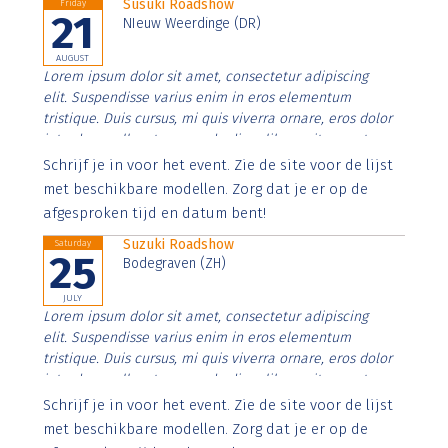
Susuki Roadshow
Friday
21
NIeuw Weerdinge (DR)
AUGUST
Lorem ipsum dolor sit amet, consectetur adipiscing
elit. Suspendisse varius enim in eros elementum
tristique. Duis cursus, mi quis viverra ornare, eros dolor
interdum nulla, ut commodo diam libero vitae erat.
Aenean faucibus nibh et justo cursus id rutrum lorem
Schrijf je in voor het event. Zie de site voor de lijst
imperdiet. Nunc ut sem vitae risus tristique posuere.
met beschikbare modellen. Zorg dat je er op de
afgesproken tijd en datum bent!
Suzuki Roadshow
Saturday
25
Bodegraven (ZH)
JULY
Lorem ipsum dolor sit amet, consectetur adipiscing
elit. Suspendisse varius enim in eros elementum
tristique. Duis cursus, mi quis viverra ornare, eros dolor
interdum nulla, ut commodo diam libero vitae erat.
Aenean faucibus nibh et justo cursus id rutrum lorem
Schrijf je in voor het event. Zie de site voor de lijst
imperdiet. Nunc ut sem vitae risus tristique posuere.
met beschikbare modellen. Zorg dat je er op de