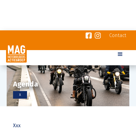
Contact
Agenda
X
Xxx