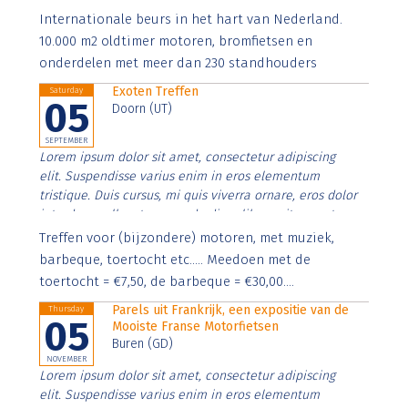
Aenean faucibus nibh et justo cursus id rutrum lorem
Internationale beurs in het hart van Nederland.
imperdiet. Nunc ut sem vitae risus tristique posuere.
10.000 m2 oldtimer motoren, bromfietsen en
onderdelen met meer dan 230 standhouders
Exoten Treffen
Saturday
05
Doorn (UT)
SEPTEMBER
Lorem ipsum dolor sit amet, consectetur adipiscing
elit. Suspendisse varius enim in eros elementum
tristique. Duis cursus, mi quis viverra ornare, eros dolor
interdum nulla, ut commodo diam libero vitae erat.
Aenean faucibus nibh et justo cursus id rutrum lorem
Treffen voor (bijzondere) motoren, met muziek,
imperdiet. Nunc ut sem vitae risus tristique posuere.
barbeque, toertocht etc..... Meedoen met de
toertocht = €7,50, de barbeque = €30,00....
Parels uit Frankrijk, een expositie van de
Thursday
05
Mooiste Franse Motorfietsen
Buren (GD)
NOVEMBER
Lorem ipsum dolor sit amet, consectetur adipiscing
elit. Suspendisse varius enim in eros elementum