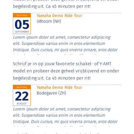
begeleiding uit. Ca 45 minuten per rit!
Yamaha Demo Ride Tour
Saturday
05
Uithoorn (NH)
SEPTEMBER
Lorem ipsum dolor sit amet, consectetur adipiscing
elit. Suspendisse varius enim in eros elementum
tristique. Duis cursus, mi quis viverra ornare, eros dolor
interdum nulla, ut commodo diam libero vitae erat.
Aenean faucibus nibh et justo cursus id rutrum lorem
Schrijf je in op jouw favoriete schakel- of Y-AMT
imperdiet. Nunc ut sem vitae risus tristique posuere.
model en probeer deze geheel vrijblijvend en onder
begeleiding uit. Ca 45 minuten per rit!
Yamaha Demo Ride Tour
Saturday
22
Bodegaven (ZH)
AUGUST
Lorem ipsum dolor sit amet, consectetur adipiscing
elit. Suspendisse varius enim in eros elementum
tristique. Duis cursus, mi quis viverra ornare, eros dolor
interdum nulla, ut commodo diam libero vitae erat.