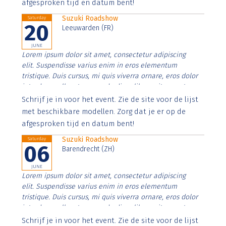
afgesproken tijd en datum bent!
Suzuki Roadshow
Saturday
20
Leeuwarden (FR)
JUNE
Lorem ipsum dolor sit amet, consectetur adipiscing
elit. Suspendisse varius enim in eros elementum
tristique. Duis cursus, mi quis viverra ornare, eros dolor
interdum nulla, ut commodo diam libero vitae erat.
Aenean faucibus nibh et justo cursus id rutrum lorem
Schrijf je in voor het event. Zie de site voor de lijst
imperdiet. Nunc ut sem vitae risus tristique posuere.
met beschikbare modellen. Zorg dat je er op de
afgesproken tijd en datum bent!
Suzuki Roadshow
Saturday
06
Barendrecht (ZH)
JUNE
Lorem ipsum dolor sit amet, consectetur adipiscing
elit. Suspendisse varius enim in eros elementum
tristique. Duis cursus, mi quis viverra ornare, eros dolor
interdum nulla, ut commodo diam libero vitae erat.
Aenean faucibus nibh et justo cursus id rutrum lorem
Schrijf je in voor het event. Zie de site voor de lijst