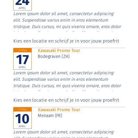
24
APRIL
Lorem ipsum dolor sit amet, consectetur adipiscing
elit. Suspendisse varius enim in eros elementum
tristique. Duis cursus, mi quis viverra ornare, eros dolor
interdum nulla, ut commodo diam libero vitae erat.
Aenean faucibus nibh et justo cursus id rutrum lorem
Kies een locatie en schrijf je in voor jouw proefrit
imperdiet. Nunc ut sem vitae risus tristique posuere.
Kawasaki Promo Tour
Friday
17
Bodegraven (ZH)
APRIL
Lorem ipsum dolor sit amet, consectetur adipiscing
elit. Suspendisse varius enim in eros elementum
tristique. Duis cursus, mi quis viverra ornare, eros dolor
interdum nulla, ut commodo diam libero vitae erat.
Aenean faucibus nibh et justo cursus id rutrum lorem
Kies een locatie en schrijf je in voor jouw proefrit
imperdiet. Nunc ut sem vitae risus tristique posuere.
Kawasaki Promo Tour
Friday
10
Menaam (FR)
APRIL
Lorem ipsum dolor sit amet, consectetur adipiscing