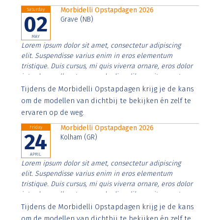
Morbidelli Opstapdagen 2026
Saturday
02
Grave (NB)
MAY
Lorem ipsum dolor sit amet, consectetur adipiscing
elit. Suspendisse varius enim in eros elementum
tristique. Duis cursus, mi quis viverra ornare, eros dolor
interdum nulla, ut commodo diam libero vitae erat.
Aenean faucibus nibh et justo cursus id rutrum lorem
Tijdens de Morbidelli Opstapdagen krijg je de kans
imperdiet. Nunc ut sem vitae risus tristique posuere.
om de modellen van dichtbij te bekijken én zelf te
ervaren op de weg.
Morbidelli Opstapdagen 2026
Friday
24
Kolham (GR)
APRIL
Lorem ipsum dolor sit amet, consectetur adipiscing
elit. Suspendisse varius enim in eros elementum
tristique. Duis cursus, mi quis viverra ornare, eros dolor
interdum nulla, ut commodo diam libero vitae erat.
Aenean faucibus nibh et justo cursus id rutrum lorem
Tijdens de Morbidelli Opstapdagen krijg je de kans
imperdiet. Nunc ut sem vitae risus tristique posuere.
om de modellen van dichtbij te bekijken én zelf te