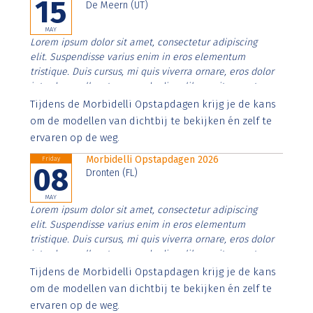
15
De Meern (UT)
MAY
Lorem ipsum dolor sit amet, consectetur adipiscing
elit. Suspendisse varius enim in eros elementum
tristique. Duis cursus, mi quis viverra ornare, eros dolor
interdum nulla, ut commodo diam libero vitae erat.
Aenean faucibus nibh et justo cursus id rutrum lorem
Tijdens de Morbidelli Opstapdagen krijg je de kans
imperdiet. Nunc ut sem vitae risus tristique posuere.
om de modellen van dichtbij te bekijken én zelf te
ervaren op de weg.
Morbidelli Opstapdagen 2026
Friday
08
Dronten (FL)
MAY
Lorem ipsum dolor sit amet, consectetur adipiscing
elit. Suspendisse varius enim in eros elementum
tristique. Duis cursus, mi quis viverra ornare, eros dolor
interdum nulla, ut commodo diam libero vitae erat.
Aenean faucibus nibh et justo cursus id rutrum lorem
Tijdens de Morbidelli Opstapdagen krijg je de kans
imperdiet. Nunc ut sem vitae risus tristique posuere.
om de modellen van dichtbij te bekijken én zelf te
ervaren op de weg.