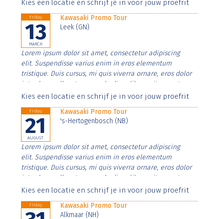
Aenean faucibus nibh et justo cursus id rutrum lorem
Kies een locatie en schrijf je in voor jouw proefrit
imperdiet. Nunc ut sem vitae risus tristique posuere.
Kawasaki Promo Tour
Friday
13
Leek (GN)
MARCH
Lorem ipsum dolor sit amet, consectetur adipiscing
elit. Suspendisse varius enim in eros elementum
tristique. Duis cursus, mi quis viverra ornare, eros dolor
interdum nulla, ut commodo diam libero vitae erat.
Aenean faucibus nibh et justo cursus id rutrum lorem
Kies een locatie en schrijf je in voor jouw proefrit
imperdiet. Nunc ut sem vitae risus tristique posuere.
Kawasaki Promo Tour
Friday
21
's-Hertogenbosch (NB)
AUGUST
Lorem ipsum dolor sit amet, consectetur adipiscing
elit. Suspendisse varius enim in eros elementum
tristique. Duis cursus, mi quis viverra ornare, eros dolor
interdum nulla, ut commodo diam libero vitae erat.
Aenean faucibus nibh et justo cursus id rutrum lorem
Kies een locatie en schrijf je in voor jouw proefrit
imperdiet. Nunc ut sem vitae risus tristique posuere.
Kawasaki Promo Tour
Friday
Alkmaar (NH)