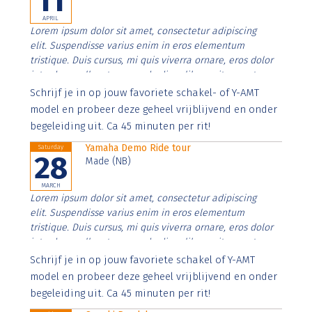
11
APRIL
Lorem ipsum dolor sit amet, consectetur adipiscing
elit. Suspendisse varius enim in eros elementum
tristique. Duis cursus, mi quis viverra ornare, eros dolor
interdum nulla, ut commodo diam libero vitae erat.
Aenean faucibus nibh et justo cursus id rutrum lorem
Schrijf je in op jouw favoriete schakel- of Y-AMT
imperdiet. Nunc ut sem vitae risus tristique posuere.
model en probeer deze geheel vrijblijvend en onder
begeleiding uit. Ca 45 minuten per rit!
Yamaha Demo Ride tour
Saturday
28
Made (NB)
MARCH
Lorem ipsum dolor sit amet, consectetur adipiscing
elit. Suspendisse varius enim in eros elementum
tristique. Duis cursus, mi quis viverra ornare, eros dolor
interdum nulla, ut commodo diam libero vitae erat.
Aenean faucibus nibh et justo cursus id rutrum lorem
Schrijf je in op jouw favoriete schakel of Y-AMT
imperdiet. Nunc ut sem vitae risus tristique posuere.
model en probeer deze geheel vrijblijvend en onder
begeleiding uit. Ca 45 minuten per rit!