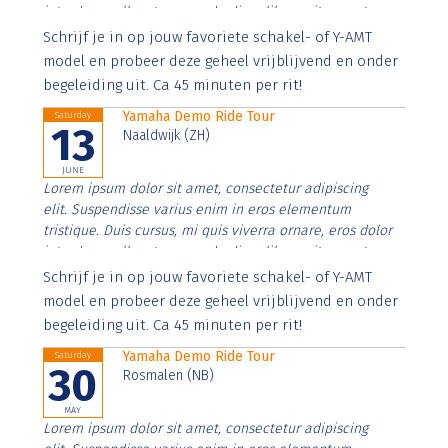
interdum nulla, ut commodo diam libero vitae erat.
Aenean faucibus nibh et justo cursus id rutrum lorem
Schrijf je in op jouw favoriete schakel- of Y-AMT
imperdiet. Nunc ut sem vitae risus tristique posuere.
model en probeer deze geheel vrijblijvend en onder
begeleiding uit. Ca 45 minuten per rit!
Yamaha Demo Ride Tour
Saturday
13
Naaldwijk (ZH)
JUNE
Lorem ipsum dolor sit amet, consectetur adipiscing
elit. Suspendisse varius enim in eros elementum
tristique. Duis cursus, mi quis viverra ornare, eros dolor
interdum nulla, ut commodo diam libero vitae erat.
Aenean faucibus nibh et justo cursus id rutrum lorem
Schrijf je in op jouw favoriete schakel- of Y-AMT
imperdiet. Nunc ut sem vitae risus tristique posuere.
model en probeer deze geheel vrijblijvend en onder
begeleiding uit. Ca 45 minuten per rit!
Yamaha Demo Ride Tour
Saturday
30
Rosmalen (NB)
MAY
Lorem ipsum dolor sit amet, consectetur adipiscing