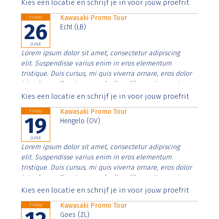
Aenean faucibus nibh et justo cursus id rutrum lorem
Kies een locatie en schrijf je in voor jouw proefrit
imperdiet. Nunc ut sem vitae risus tristique posuere.
Kawasaki Promo Tour
Friday
26
Echt (LB)
JUNE
Lorem ipsum dolor sit amet, consectetur adipiscing
elit. Suspendisse varius enim in eros elementum
tristique. Duis cursus, mi quis viverra ornare, eros dolor
interdum nulla, ut commodo diam libero vitae erat.
Aenean faucibus nibh et justo cursus id rutrum lorem
Kies een locatie en schrijf je in voor jouw proefrit
imperdiet. Nunc ut sem vitae risus tristique posuere.
Kawasaki Promo Tour
Friday
19
Hengelo (OV)
JUNE
Lorem ipsum dolor sit amet, consectetur adipiscing
elit. Suspendisse varius enim in eros elementum
tristique. Duis cursus, mi quis viverra ornare, eros dolor
interdum nulla, ut commodo diam libero vitae erat.
Aenean faucibus nibh et justo cursus id rutrum lorem
Kies een locatie en schrijf je in voor jouw proefrit
imperdiet. Nunc ut sem vitae risus tristique posuere.
Kawasaki Promo Tour
Friday
Goes (ZL)