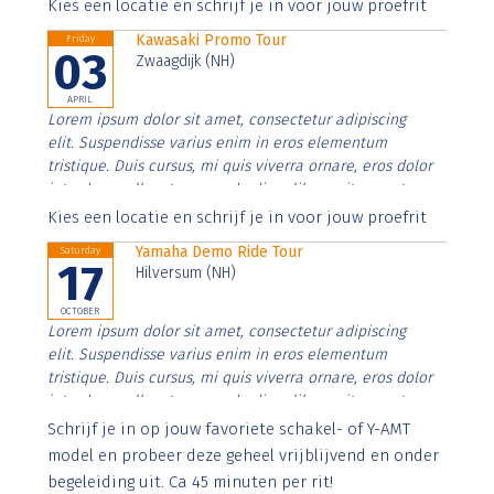
Aenean faucibus nibh et justo cursus id rutrum lorem
Kies een locatie en schrijf je in voor jouw proefrit
imperdiet. Nunc ut sem vitae risus tristique posuere.
Kawasaki Promo Tour
Friday
03
Zwaagdijk (NH)
APRIL
Lorem ipsum dolor sit amet, consectetur adipiscing
elit. Suspendisse varius enim in eros elementum
tristique. Duis cursus, mi quis viverra ornare, eros dolor
interdum nulla, ut commodo diam libero vitae erat.
Aenean faucibus nibh et justo cursus id rutrum lorem
Kies een locatie en schrijf je in voor jouw proefrit
imperdiet. Nunc ut sem vitae risus tristique posuere.
Yamaha Demo Ride Tour
Saturday
17
Hilversum (NH)
OCTOBER
Lorem ipsum dolor sit amet, consectetur adipiscing
elit. Suspendisse varius enim in eros elementum
tristique. Duis cursus, mi quis viverra ornare, eros dolor
interdum nulla, ut commodo diam libero vitae erat.
Aenean faucibus nibh et justo cursus id rutrum lorem
Schrijf je in op jouw favoriete schakel- of Y-AMT
imperdiet. Nunc ut sem vitae risus tristique posuere.
model en probeer deze geheel vrijblijvend en onder
begeleiding uit. Ca 45 minuten per rit!