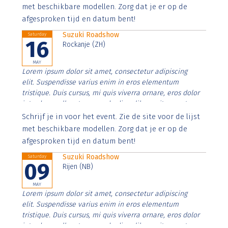
imperdiet. Nunc ut sem vitae risus tristique posuere.
met beschikbare modellen. Zorg dat je er op de
afgesproken tijd en datum bent!
Suzuki Roadshow
Saturday
16
Rockanje (ZH)
MAY
Lorem ipsum dolor sit amet, consectetur adipiscing
elit. Suspendisse varius enim in eros elementum
tristique. Duis cursus, mi quis viverra ornare, eros dolor
interdum nulla, ut commodo diam libero vitae erat.
Aenean faucibus nibh et justo cursus id rutrum lorem
Schrijf je in voor het event. Zie de site voor de lijst
imperdiet. Nunc ut sem vitae risus tristique posuere.
met beschikbare modellen. Zorg dat je er op de
afgesproken tijd en datum bent!
Suzuki Roadshow
Saturday
09
Rijen (NB)
MAY
Lorem ipsum dolor sit amet, consectetur adipiscing
elit. Suspendisse varius enim in eros elementum
tristique. Duis cursus, mi quis viverra ornare, eros dolor
interdum nulla, ut commodo diam libero vitae erat.