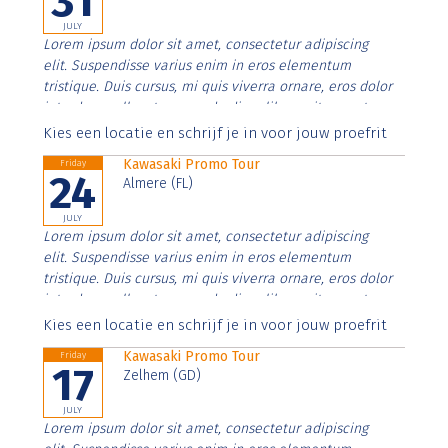
31
JULY
Lorem ipsum dolor sit amet, consectetur adipiscing
elit. Suspendisse varius enim in eros elementum
tristique. Duis cursus, mi quis viverra ornare, eros dolor
interdum nulla, ut commodo diam libero vitae erat.
Aenean faucibus nibh et justo cursus id rutrum lorem
Kies een locatie en schrijf je in voor jouw proefrit
imperdiet. Nunc ut sem vitae risus tristique posuere.
Kawasaki Promo Tour
Friday
24
Almere (FL)
JULY
Lorem ipsum dolor sit amet, consectetur adipiscing
elit. Suspendisse varius enim in eros elementum
tristique. Duis cursus, mi quis viverra ornare, eros dolor
interdum nulla, ut commodo diam libero vitae erat.
Aenean faucibus nibh et justo cursus id rutrum lorem
Kies een locatie en schrijf je in voor jouw proefrit
imperdiet. Nunc ut sem vitae risus tristique posuere.
Kawasaki Promo Tour
Friday
17
Zelhem (GD)
JULY
Lorem ipsum dolor sit amet, consectetur adipiscing