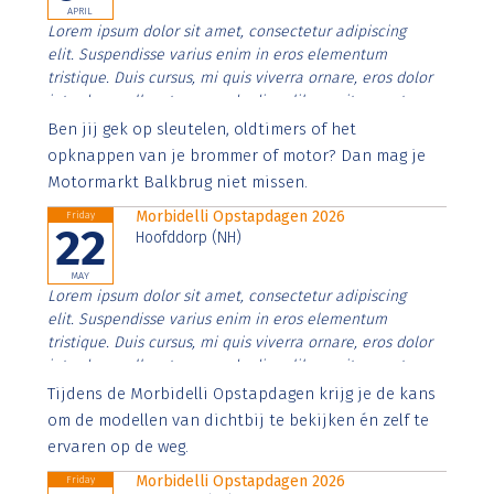
APRIL
Lorem ipsum dolor sit amet, consectetur adipiscing
elit. Suspendisse varius enim in eros elementum
tristique. Duis cursus, mi quis viverra ornare, eros dolor
interdum nulla, ut commodo diam libero vitae erat.
Aenean faucibus nibh et justo cursus id rutrum lorem
Ben jij gek op sleutelen, oldtimers of het
imperdiet. Nunc ut sem vitae risus tristique posuere.
opknappen van je brommer of motor? Dan mag je
Motormarkt Balkbrug niet missen.
Morbidelli Opstapdagen 2026
Friday
22
Hoofddorp (NH)
MAY
Lorem ipsum dolor sit amet, consectetur adipiscing
elit. Suspendisse varius enim in eros elementum
tristique. Duis cursus, mi quis viverra ornare, eros dolor
interdum nulla, ut commodo diam libero vitae erat.
Aenean faucibus nibh et justo cursus id rutrum lorem
Tijdens de Morbidelli Opstapdagen krijg je de kans
imperdiet. Nunc ut sem vitae risus tristique posuere.
om de modellen van dichtbij te bekijken én zelf te
ervaren op de weg.
Morbidelli Opstapdagen 2026
Friday