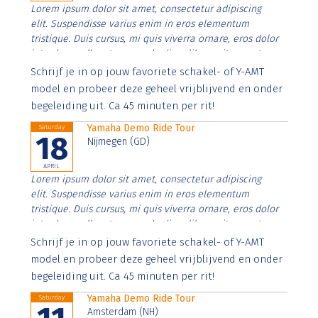
Lorem ipsum dolor sit amet, consectetur adipiscing
elit. Suspendisse varius enim in eros elementum
tristique. Duis cursus, mi quis viverra ornare, eros dolor
interdum nulla, ut commodo diam libero vitae erat.
Aenean faucibus nibh et justo cursus id rutrum lorem
Schrijf je in op jouw favoriete schakel- of Y-AMT
imperdiet. Nunc ut sem vitae risus tristique posuere.
model en probeer deze geheel vrijblijvend en onder
begeleiding uit. Ca 45 minuten per rit!
Yamaha Demo Ride Tour
Saturday
18
Nijmegen (GD)
APRIL
Lorem ipsum dolor sit amet, consectetur adipiscing
elit. Suspendisse varius enim in eros elementum
tristique. Duis cursus, mi quis viverra ornare, eros dolor
interdum nulla, ut commodo diam libero vitae erat.
Aenean faucibus nibh et justo cursus id rutrum lorem
Schrijf je in op jouw favoriete schakel- of Y-AMT
imperdiet. Nunc ut sem vitae risus tristique posuere.
model en probeer deze geheel vrijblijvend en onder
begeleiding uit. Ca 45 minuten per rit!
Yamaha Demo Ride Tour
Saturday
Amsterdam (NH)