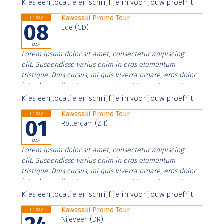
Aenean faucibus nibh et justo cursus id rutrum lorem
Kies een locatie en schrijf je in voor jouw proefrit
imperdiet. Nunc ut sem vitae risus tristique posuere.
Kawasaki Promo Tour
Friday
08
Ede (GD)
MAY
Lorem ipsum dolor sit amet, consectetur adipiscing
elit. Suspendisse varius enim in eros elementum
tristique. Duis cursus, mi quis viverra ornare, eros dolor
interdum nulla, ut commodo diam libero vitae erat.
Aenean faucibus nibh et justo cursus id rutrum lorem
Kies een locatie en schrijf je in voor jouw proefrit
imperdiet. Nunc ut sem vitae risus tristique posuere.
Kawasaki Promo Tour
Friday
01
Rotterdam (ZH)
MAY
Lorem ipsum dolor sit amet, consectetur adipiscing
elit. Suspendisse varius enim in eros elementum
tristique. Duis cursus, mi quis viverra ornare, eros dolor
interdum nulla, ut commodo diam libero vitae erat.
Aenean faucibus nibh et justo cursus id rutrum lorem
Kies een locatie en schrijf je in voor jouw proefrit
imperdiet. Nunc ut sem vitae risus tristique posuere.
Kawasaki Promo Tour
Friday
Nijeveen (DR)