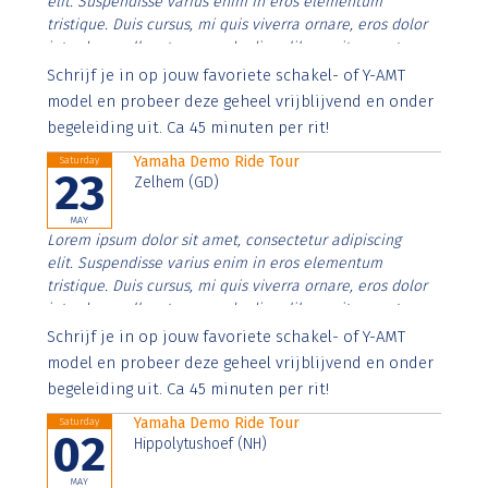
elit. Suspendisse varius enim in eros elementum
tristique. Duis cursus, mi quis viverra ornare, eros dolor
interdum nulla, ut commodo diam libero vitae erat.
Aenean faucibus nibh et justo cursus id rutrum lorem
Schrijf je in op jouw favoriete schakel- of Y-AMT
imperdiet. Nunc ut sem vitae risus tristique posuere.
model en probeer deze geheel vrijblijvend en onder
begeleiding uit. Ca 45 minuten per rit!
Yamaha Demo Ride Tour
Saturday
23
Zelhem (GD)
MAY
Lorem ipsum dolor sit amet, consectetur adipiscing
elit. Suspendisse varius enim in eros elementum
tristique. Duis cursus, mi quis viverra ornare, eros dolor
interdum nulla, ut commodo diam libero vitae erat.
Aenean faucibus nibh et justo cursus id rutrum lorem
Schrijf je in op jouw favoriete schakel- of Y-AMT
imperdiet. Nunc ut sem vitae risus tristique posuere.
model en probeer deze geheel vrijblijvend en onder
begeleiding uit. Ca 45 minuten per rit!
Yamaha Demo Ride Tour
Saturday
02
Hippolytushoef (NH)
MAY