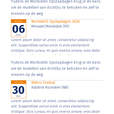
Aenean faucibus nibh et justo cursus id rutrum lorem
Tijdens de Morbidelli Opstapdagen krijg je de kans
imperdiet. Nunc ut sem vitae risus tristique posuere.
om de modellen van dichtbij te bekijken én zelf te
ervaren op de weg
Morbidelli Opstapdagen 2026
Monday
06
Menaam/Menaldum (FR)
APRIL
Lorem ipsum dolor sit amet, consectetur adipiscing
elit. Suspendisse varius enim in eros elementum
tristique. Duis cursus, mi quis viverra ornare, eros dolor
interdum nulla, ut commodo diam libero vitae erat.
Aenean faucibus nibh et justo cursus id rutrum lorem
Tijdens de Morbidelli Opstapdagen krijg je de kans
imperdiet. Nunc ut sem vitae risus tristique posuere.
om de modellen van dichtbij te bekijken én zelf te
ervaren op de weg.
Riders Festival
Saturday
30
Autotron Rosmalen (NB)
MAY
Lorem ipsum dolor sit amet, consectetur adipiscing
elit. Suspendisse varius enim in eros elementum
tristique. Duis cursus, mi quis viverra ornare, eros dolor