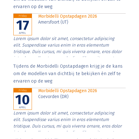
ervaren op de weg.
Morbidelli Opstapdagen 2026
Friday
17
Amersfoort (UT)
APRIL
Lorem ipsum dolor sit amet, consectetur adipiscing
elit. Suspendisse varius enim in eros elementum
tristique. Duis cursus, mi quis viverra ornare, eros dolor
interdum nulla, ut commodo diam libero vitae erat.
Aenean faucibus nibh et justo cursus id rutrum lorem
Tijdens de Morbidelli Opstapdagen krijg je de kans
imperdiet. Nunc ut sem vitae risus tristique posuere.
om de modellen van dichtbij te bekijken én zelf te
ervaren op de weg
Morbidelli Opstapdagen 2026
Friday
10
Coevorden (DR)
APRIL
Lorem ipsum dolor sit amet, consectetur adipiscing
elit. Suspendisse varius enim in eros elementum
tristique. Duis cursus, mi quis viverra ornare, eros dolor
interdum nulla, ut commodo diam libero vitae erat.