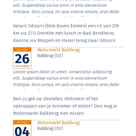
elit. Suspendisse varius enim in eros elementum
tristique. Duis cursus, mi quis viverra ornare, eros dolor
interdum nulla, ut commodo diam libero vitae erat.
Aenean faucibus nibh et justo cursus id rutrum lorem
Vanuit Odoorn (8km boven Emmen) een rit van 239
imperdiet. Nunc ut sem vitae risus tristique posuere.
km via Z/O Drenthe met lunch in Bad Bendheim,
daarna via Meppen en Haren terug naar Odoorn.
Motormarkt Balkbrug
Saturday
26
Balkbrug (OV)
SEPTEMBER
Lorem ipsum dolor sit amet, consectetur adipiscing
elit. Suspendisse varius enim in eros elementum
tristique. Duis cursus, mi quis viverra ornare, eros dolor
interdum nulla, ut commodo diam libero vitae erat.
Aenean faucibus nibh et justo cursus id rutrum lorem
Ben jij gek op sleutelen, oldtimers of het
imperdiet. Nunc ut sem vitae risus tristique posuere.
opknappen van je brommer of motor? Dan mag je
Motormarkt Balkbrug niet missen.
Motormarkt Balkbrug
Saturday
04
Balkbrug (OV)