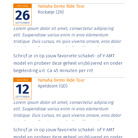
Yamaha Demo Ride Tour
Saturday
26
Rockanje (ZH)
SEPTEMBER
Lorem ipsum dolor sit amet, consectetur adipiscing
elit. Suspendisse varius enim in eros elementum
tristique. Duis cursus, mi quis viverra ornare, eros dolor
interdum nulla, ut commodo diam libero vitae erat.
Aenean faucibus nibh et justo cursus id rutrum lorem
Schrijf je in op jouw favoriete schakel- of Y-AMT
imperdiet. Nunc ut sem vitae risus tristique posuere.
model en probeer deze geheel vrijblijvend en onder
begeleiding uit. Ca 45 minuten per rit!
Yamaha Demo Ride Tour
Saturday
12
Apeldoorn (GD)
SEPTEMBER
Lorem ipsum dolor sit amet, consectetur adipiscing
elit. Suspendisse varius enim in eros elementum
tristique. Duis cursus, mi quis viverra ornare, eros dolor
interdum nulla, ut commodo diam libero vitae erat.
Aenean faucibus nibh et justo cursus id rutrum lorem
Schrijf je in op jouw favoriete schakel- of Y-AMT
imperdiet. Nunc ut sem vitae risus tristique posuere.
model en probeer deze geheel vrijblijvend en onder