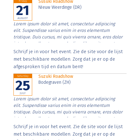
Susuki Roadshow
Friday
21
NIeuw Weerdinge (DR)
AUGUST
Lorem ipsum dolor sit amet, consectetur adipiscing
elit. Suspendisse varius enim in eros elementum
tristique. Duis cursus, mi quis viverra ornare, eros dolor
interdum nulla, ut commodo diam libero vitae erat.
Aenean faucibus nibh et justo cursus id rutrum lorem
Schrijf je in voor het event. Zie de site voor de lijst
imperdiet. Nunc ut sem vitae risus tristique posuere.
met beschikbare modellen. Zorg dat je er op de
afgesproken tijd en datum bent!
Suzuki Roadshow
Saturday
25
Bodegraven (ZH)
JULY
Lorem ipsum dolor sit amet, consectetur adipiscing
elit. Suspendisse varius enim in eros elementum
tristique. Duis cursus, mi quis viverra ornare, eros dolor
interdum nulla, ut commodo diam libero vitae erat.
Aenean faucibus nibh et justo cursus id rutrum lorem
Schrijf je in voor het event. Zie de site voor de lijst
imperdiet. Nunc ut sem vitae risus tristique posuere.
met beschikbare modellen. Zorg dat je er op de