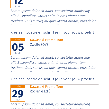
12
JUNE
Lorem ipsum dolor sit amet, consectetur adipiscing
elit. Suspendisse varius enim in eros elementum
tristique. Duis cursus, mi quis viverra ornare, eros dolor
interdum nulla, ut commodo diam libero vitae erat.
Aenean faucibus nibh et justo cursus id rutrum lorem
Kies een locatie en schrijf je in voor jouw proefrit
imperdiet. Nunc ut sem vitae risus tristique posuere.
Kawasaki Promo Tour
Friday
05
Zwolle (OV)
JUNE
Lorem ipsum dolor sit amet, consectetur adipiscing
elit. Suspendisse varius enim in eros elementum
tristique. Duis cursus, mi quis viverra ornare, eros dolor
interdum nulla, ut commodo diam libero vitae erat.
Aenean faucibus nibh et justo cursus id rutrum lorem
Kies een locatie en schrijf je in voor jouw proefrit
imperdiet. Nunc ut sem vitae risus tristique posuere.
Kawasaki Promo Tour
Friday
29
Rockanje (ZH)
MAY
Lorem ipsum dolor sit amet, consectetur adipiscing