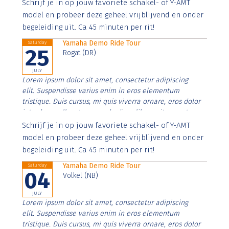
Aenean faucibus nibh et justo cursus id rutrum lorem
Schrijf je in op jouw favoriete schakel- of Y-AMT
imperdiet. Nunc ut sem vitae risus tristique posuere.
model en probeer deze geheel vrijblijvend en onder
begeleiding uit. Ca 45 minuten per rit!
Yamaha Demo Ride Tour
Saturday
25
Rogat (DR)
JULY
Lorem ipsum dolor sit amet, consectetur adipiscing
elit. Suspendisse varius enim in eros elementum
tristique. Duis cursus, mi quis viverra ornare, eros dolor
interdum nulla, ut commodo diam libero vitae erat.
Aenean faucibus nibh et justo cursus id rutrum lorem
Schrijf je in op jouw favoriete schakel- of Y-AMT
imperdiet. Nunc ut sem vitae risus tristique posuere.
model en probeer deze geheel vrijblijvend en onder
begeleiding uit. Ca 45 minuten per rit!
Yamaha Demo Ride Tour
Saturday
04
Volkel (NB)
JULY
Lorem ipsum dolor sit amet, consectetur adipiscing
elit. Suspendisse varius enim in eros elementum
tristique. Duis cursus, mi quis viverra ornare, eros dolor