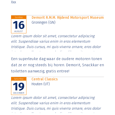
Xxx
Demorit R.M.M. Rijdend Motorsport Museum
Sunday
16
Groningen (GN)
AUGUST
Lorem ipsum dolor sit amet, consectetur adipiscing
elit. Suspendisse varius enim in eros elementum
tristique. Duis cursus, mi quis viverra ornare, eros dolor
interdum nulla, ut commodo diam libero vitae erat.
Aenean faucibus nibh et justo cursus id rutrum lorem
Een superleuke dag waar de oudere motoren tonen
imperdiet. Nunc ut sem vitae risus tristique posuere.
dat ze er nog steeds bij horen. Demorit, Snackkar en
toiletten aanwezig, gratis entree!
Central Classics
Saturday
19
Houten (UT)
DECEMBER
Lorem ipsum dolor sit amet, consectetur adipiscing
elit. Suspendisse varius enim in eros elementum
tristique. Duis cursus, mi quis viverra ornare, eros dolor
interdum nulla, ut commodo diam libero vitae erat.