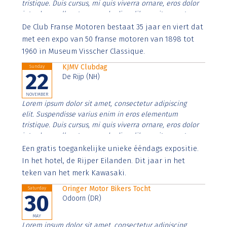
tristique. Duis cursus, mi quis viverra ornare, eros dolor
interdum nulla, ut commodo diam libero vitae erat.
Aenean faucibus nibh et justo cursus id rutrum lorem
De Club Franse Motoren bestaat 35 jaar en viert dat
imperdiet. Nunc ut sem vitae risus tristique posuere.
met een expo van 50 franse motoren van 1898 tot
1960 in Museum Visscher Classique.
KJMV Clubdag
Sunday
22
De Rijp (NH)
NOVEMBER
Lorem ipsum dolor sit amet, consectetur adipiscing
elit. Suspendisse varius enim in eros elementum
tristique. Duis cursus, mi quis viverra ornare, eros dolor
interdum nulla, ut commodo diam libero vitae erat.
Aenean faucibus nibh et justo cursus id rutrum lorem
Een gratis toegankelijke unieke ééndags expositie.
imperdiet. Nunc ut sem vitae risus tristique posuere.
In het hotel, de Rijper Eilanden. Dit jaar in het
teken van het merk Kawasaki.
Oringer Motor Bikers Tocht
Saturday
30
Odoorn (DR)
MAY
Lorem ipsum dolor sit amet, consectetur adipiscing