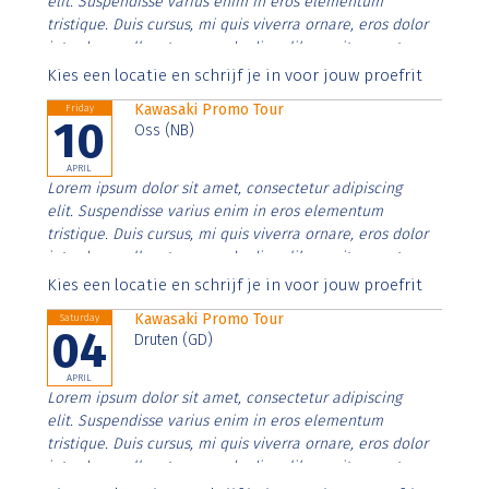
elit. Suspendisse varius enim in eros elementum
tristique. Duis cursus, mi quis viverra ornare, eros dolor
interdum nulla, ut commodo diam libero vitae erat.
Aenean faucibus nibh et justo cursus id rutrum lorem
Kies een locatie en schrijf je in voor jouw proefrit
imperdiet. Nunc ut sem vitae risus tristique posuere.
Kawasaki Promo Tour
Friday
10
Oss (NB)
APRIL
Lorem ipsum dolor sit amet, consectetur adipiscing
elit. Suspendisse varius enim in eros elementum
tristique. Duis cursus, mi quis viverra ornare, eros dolor
interdum nulla, ut commodo diam libero vitae erat.
Aenean faucibus nibh et justo cursus id rutrum lorem
Kies een locatie en schrijf je in voor jouw proefrit
imperdiet. Nunc ut sem vitae risus tristique posuere.
Kawasaki Promo Tour
Saturday
04
Druten (GD)
APRIL
Lorem ipsum dolor sit amet, consectetur adipiscing
elit. Suspendisse varius enim in eros elementum
tristique. Duis cursus, mi quis viverra ornare, eros dolor
interdum nulla, ut commodo diam libero vitae erat.