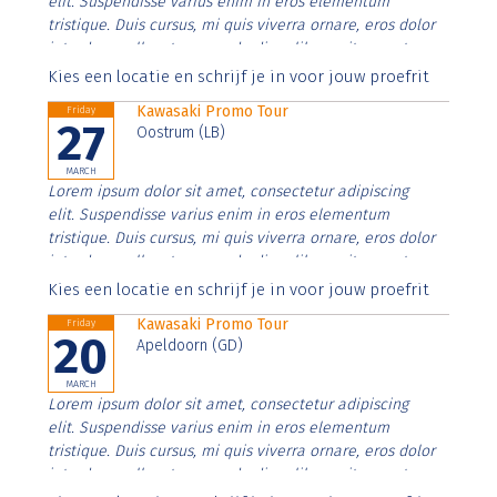
elit. Suspendisse varius enim in eros elementum
tristique. Duis cursus, mi quis viverra ornare, eros dolor
interdum nulla, ut commodo diam libero vitae erat.
Aenean faucibus nibh et justo cursus id rutrum lorem
Kies een locatie en schrijf je in voor jouw proefrit
imperdiet. Nunc ut sem vitae risus tristique posuere.
Kawasaki Promo Tour
Friday
27
Oostrum (LB)
MARCH
Lorem ipsum dolor sit amet, consectetur adipiscing
elit. Suspendisse varius enim in eros elementum
tristique. Duis cursus, mi quis viverra ornare, eros dolor
interdum nulla, ut commodo diam libero vitae erat.
Aenean faucibus nibh et justo cursus id rutrum lorem
Kies een locatie en schrijf je in voor jouw proefrit
imperdiet. Nunc ut sem vitae risus tristique posuere.
Kawasaki Promo Tour
Friday
20
Apeldoorn (GD)
MARCH
Lorem ipsum dolor sit amet, consectetur adipiscing
elit. Suspendisse varius enim in eros elementum
tristique. Duis cursus, mi quis viverra ornare, eros dolor
interdum nulla, ut commodo diam libero vitae erat.