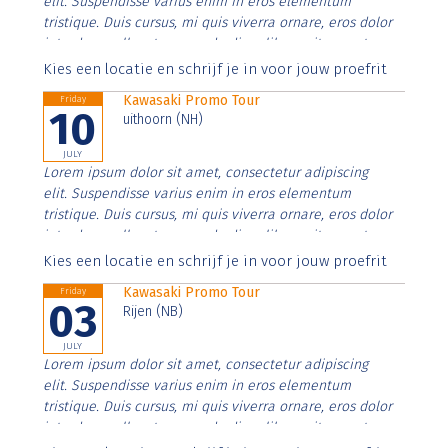
elit. Suspendisse varius enim in eros elementum
tristique. Duis cursus, mi quis viverra ornare, eros dolor
interdum nulla, ut commodo diam libero vitae erat.
Aenean faucibus nibh et justo cursus id rutrum lorem
Kies een locatie en schrijf je in voor jouw proefrit
imperdiet. Nunc ut sem vitae risus tristique posuere.
Kawasaki Promo Tour
Friday
10
uithoorn (NH)
JULY
Lorem ipsum dolor sit amet, consectetur adipiscing
elit. Suspendisse varius enim in eros elementum
tristique. Duis cursus, mi quis viverra ornare, eros dolor
interdum nulla, ut commodo diam libero vitae erat.
Aenean faucibus nibh et justo cursus id rutrum lorem
Kies een locatie en schrijf je in voor jouw proefrit
imperdiet. Nunc ut sem vitae risus tristique posuere.
Kawasaki Promo Tour
Friday
03
Rijen (NB)
JULY
Lorem ipsum dolor sit amet, consectetur adipiscing
elit. Suspendisse varius enim in eros elementum
tristique. Duis cursus, mi quis viverra ornare, eros dolor
interdum nulla, ut commodo diam libero vitae erat.