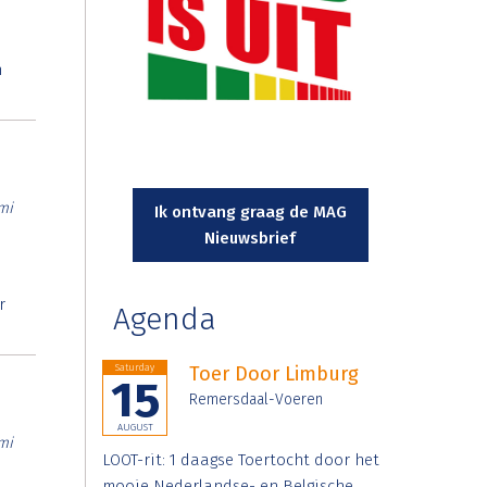
n
mi
Ik ontvang graag de MAG
Nieuwsbrief
r
Agenda
Saturday
Toer Door Limburg
15
Remersdaal-Voeren
AUGUST
mi
LOOT-rit: 1 daagse Toertocht door het
mooie Nederlandse- en Belgische