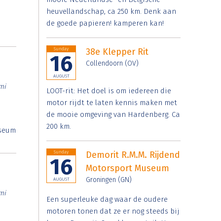
heuvellandschap, ca 250 km. Denk aan
de goede papieren! kamperen kan!
Sunday
38e Klepper Rit
16
Collendoorn (OV)
AUGUST
mi
LOOT-rit: Het doel is om iedereen die
motor rijdt te laten kennis maken met
de mooie omgeving van Hardenberg. Ca
200 km.
useum
Sunday
Demorit R.M.M. Rijdend
16
Motorsport Museum
Groningen (GN)
AUGUST
mi
Een superleuke dag waar de oudere
motoren tonen dat ze er nog steeds bij