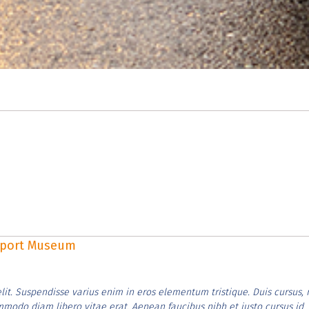
rsport Museum
lit. Suspendisse varius enim in eros elementum tristique. Duis cursus, 
ommodo diam libero vitae erat. Aenean faucibus nibh et justo cursus id