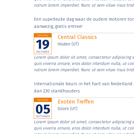
rutrum lorem imperdiet. Nunc ut sem vitae risus tris
Een superleuke dag waar de oudere motoren tonen
aanwezig, gratis entree!
Saturday
Central Classics
19
Houten (UT)
DECEMBER
Lorem ipsum dolor sit amet, consectetur adipiscing e
quis viverra ornare, eros dolor interdum nulla, ut c
rutrum lorem imperdiet. Nunc ut sem vitae risus tris
Internationale beurs in het hart van Nederland
dan 230 standhouders
Saturday
Exoten Treffen
05
Doorn (UT)
SEPTEMBER
Lorem ipsum dolor sit amet, consectetur adipiscing e
quis viverra ornare, eros dolor interdum nulla, ut c