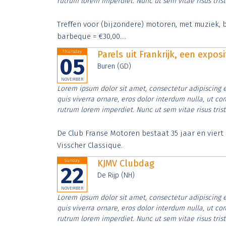
rutrum lorem imperdiet. Nunc ut sem vitae risus tris
Treffen voor (bijzondere) motoren, met muziek, b
barbeque = €30,00....
Thursday
Parels uit Frankrijk, een expos
05
Buren (GD)
NOVEMBER
Lorem ipsum dolor sit amet, consectetur adipiscing e
quis viverra ornare, eros dolor interdum nulla, ut c
rutrum lorem imperdiet. Nunc ut sem vitae risus tris
De Club Franse Motoren bestaat 35 jaar en vier
Visscher Classique.
Sunday
KJMV Clubdag
22
De Rijp (NH)
NOVEMBER
Lorem ipsum dolor sit amet, consectetur adipiscing e
quis viverra ornare, eros dolor interdum nulla, ut c
rutrum lorem imperdiet. Nunc ut sem vitae risus tris