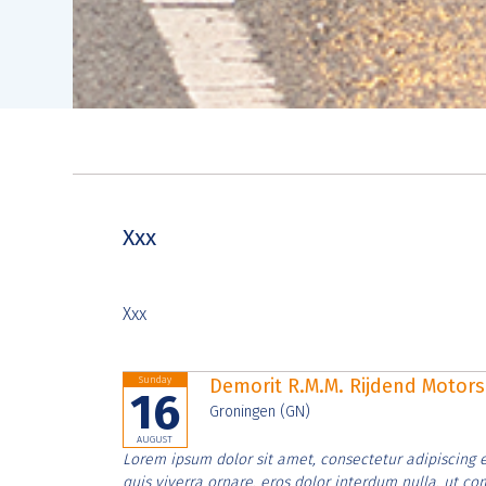
Xxx
Xxx
Sunday
Demorit R.M.M. Rijdend Moto
16
Groningen (GN)
AUGUST
Lorem ipsum dolor sit amet, consectetur adipiscing e
quis viverra ornare, eros dolor interdum nulla, ut c