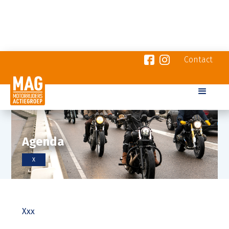
Contact
Agenda
X
Xxx