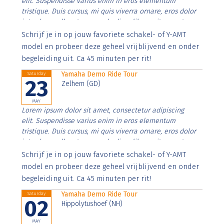
elit. Suspendisse varius enim in eros elementum
tristique. Duis cursus, mi quis viverra ornare, eros dolor
interdum nulla, ut commodo diam libero vitae erat.
Aenean faucibus nibh et justo cursus id rutrum lorem
Schrijf je in op jouw favoriete schakel- of Y-AMT
imperdiet. Nunc ut sem vitae risus tristique posuere.
model en probeer deze geheel vrijblijvend en onder
begeleiding uit. Ca 45 minuten per rit!
Yamaha Demo Ride Tour
Saturday
23
Zelhem (GD)
MAY
Lorem ipsum dolor sit amet, consectetur adipiscing
elit. Suspendisse varius enim in eros elementum
tristique. Duis cursus, mi quis viverra ornare, eros dolor
interdum nulla, ut commodo diam libero vitae erat.
Aenean faucibus nibh et justo cursus id rutrum lorem
Schrijf je in op jouw favoriete schakel- of Y-AMT
imperdiet. Nunc ut sem vitae risus tristique posuere.
model en probeer deze geheel vrijblijvend en onder
begeleiding uit. Ca 45 minuten per rit!
Yamaha Demo Ride Tour
Saturday
02
Hippolytushoef (NH)
MAY