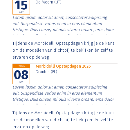
15
De Meern (UT)
MAY
Lorem ipsum dolor sit amet, consectetur adipiscing
elit. Suspendisse varius enim in eros elementum
tristique. Duis cursus, mi quis viverra ornare, eros dolor
interdum nulla, ut commodo diam libero vitae erat.
Aenean faucibus nibh et justo cursus id rutrum lorem
Tijdens de Morbidelli Opstapdagen krijg je de kans
imperdiet. Nunc ut sem vitae risus tristique posuere.
om de modellen van dichtbij te bekijken én zelf te
ervaren op de weg.
Morbidelli Opstapdagen 2026
Friday
08
Dronten (FL)
MAY
Lorem ipsum dolor sit amet, consectetur adipiscing
elit. Suspendisse varius enim in eros elementum
tristique. Duis cursus, mi quis viverra ornare, eros dolor
interdum nulla, ut commodo diam libero vitae erat.
Aenean faucibus nibh et justo cursus id rutrum lorem
Tijdens de Morbidelli Opstapdagen krijg je de kans
imperdiet. Nunc ut sem vitae risus tristique posuere.
om de modellen van dichtbij te bekijken én zelf te
ervaren op de weg.