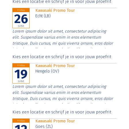
Aenean faucibus nibh et justo cursus id rutrum lorem
Kies een locatie en schrijf je in voor jouw proefrit
imperdiet. Nunc ut sem vitae risus tristique posuere.
Kawasaki Promo Tour
Friday
26
Echt (LB)
JUNE
Lorem ipsum dolor sit amet, consectetur adipiscing
elit. Suspendisse varius enim in eros elementum
tristique. Duis cursus, mi quis viverra ornare, eros dolor
interdum nulla, ut commodo diam libero vitae erat.
Aenean faucibus nibh et justo cursus id rutrum lorem
Kies een locatie en schrijf je in voor jouw proefrit
imperdiet. Nunc ut sem vitae risus tristique posuere.
Kawasaki Promo Tour
Friday
19
Hengelo (OV)
JUNE
Lorem ipsum dolor sit amet, consectetur adipiscing
elit. Suspendisse varius enim in eros elementum
tristique. Duis cursus, mi quis viverra ornare, eros dolor
interdum nulla, ut commodo diam libero vitae erat.
Aenean faucibus nibh et justo cursus id rutrum lorem
Kies een locatie en schrijf je in voor jouw proefrit
imperdiet. Nunc ut sem vitae risus tristique posuere.
Kawasaki Promo Tour
Friday
Goes (ZL)