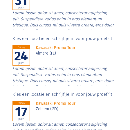
31
JULY
Lorem ipsum dolor sit amet, consectetur adipiscing
elit. Suspendisse varius enim in eros elementum
tristique. Duis cursus, mi quis viverra ornare, eros dolor
interdum nulla, ut commodo diam libero vitae erat.
Aenean faucibus nibh et justo cursus id rutrum lorem
Kies een locatie en schrijf je in voor jouw proefrit
imperdiet. Nunc ut sem vitae risus tristique posuere.
Kawasaki Promo Tour
Friday
24
Almere (FL)
JULY
Lorem ipsum dolor sit amet, consectetur adipiscing
elit. Suspendisse varius enim in eros elementum
tristique. Duis cursus, mi quis viverra ornare, eros dolor
interdum nulla, ut commodo diam libero vitae erat.
Aenean faucibus nibh et justo cursus id rutrum lorem
Kies een locatie en schrijf je in voor jouw proefrit
imperdiet. Nunc ut sem vitae risus tristique posuere.
Kawasaki Promo Tour
Friday
17
Zelhem (GD)
JULY
Lorem ipsum dolor sit amet, consectetur adipiscing