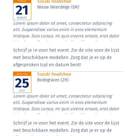
Susuki Roadshow
Friday
21
NIeuw Weerdinge (DR)
AUGUST
Lorem ipsum dolor sit amet, consectetur adipiscing
elit. Suspendisse varius enim in eros elementum
tristique. Duis cursus, mi quis viverra ornare, eros dolor
interdum nulla, ut commodo diam libero vitae erat.
Aenean faucibus nibh et justo cursus id rutrum lorem
Schrijf je in voor het event. Zie de site voor de lijst
imperdiet. Nunc ut sem vitae risus tristique posuere.
met beschikbare modellen. Zorg dat je er op de
afgesproken tijd en datum bent!
Suzuki Roadshow
Saturday
25
Bodegraven (ZH)
JULY
Lorem ipsum dolor sit amet, consectetur adipiscing
elit. Suspendisse varius enim in eros elementum
tristique. Duis cursus, mi quis viverra ornare, eros dolor
interdum nulla, ut commodo diam libero vitae erat.
Aenean faucibus nibh et justo cursus id rutrum lorem
Schrijf je in voor het event. Zie de site voor de lijst
imperdiet. Nunc ut sem vitae risus tristique posuere.
met beschikbare modellen. Zorg dat je er op de