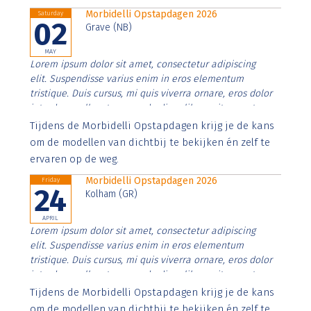
Morbidelli Opstapdagen 2026
Saturday
02
Grave (NB)
MAY
Lorem ipsum dolor sit amet, consectetur adipiscing
elit. Suspendisse varius enim in eros elementum
tristique. Duis cursus, mi quis viverra ornare, eros dolor
interdum nulla, ut commodo diam libero vitae erat.
Aenean faucibus nibh et justo cursus id rutrum lorem
Tijdens de Morbidelli Opstapdagen krijg je de kans
imperdiet. Nunc ut sem vitae risus tristique posuere.
om de modellen van dichtbij te bekijken én zelf te
ervaren op de weg.
Morbidelli Opstapdagen 2026
Friday
24
Kolham (GR)
APRIL
Lorem ipsum dolor sit amet, consectetur adipiscing
elit. Suspendisse varius enim in eros elementum
tristique. Duis cursus, mi quis viverra ornare, eros dolor
interdum nulla, ut commodo diam libero vitae erat.
Aenean faucibus nibh et justo cursus id rutrum lorem
Tijdens de Morbidelli Opstapdagen krijg je de kans
imperdiet. Nunc ut sem vitae risus tristique posuere.
om de modellen van dichtbij te bekijken én zelf te