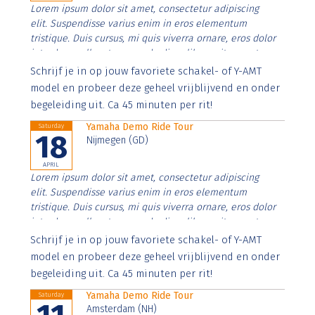
Lorem ipsum dolor sit amet, consectetur adipiscing
elit. Suspendisse varius enim in eros elementum
tristique. Duis cursus, mi quis viverra ornare, eros dolor
interdum nulla, ut commodo diam libero vitae erat.
Aenean faucibus nibh et justo cursus id rutrum lorem
Schrijf je in op jouw favoriete schakel- of Y-AMT
imperdiet. Nunc ut sem vitae risus tristique posuere.
model en probeer deze geheel vrijblijvend en onder
begeleiding uit. Ca 45 minuten per rit!
Yamaha Demo Ride Tour
Saturday
18
Nijmegen (GD)
APRIL
Lorem ipsum dolor sit amet, consectetur adipiscing
elit. Suspendisse varius enim in eros elementum
tristique. Duis cursus, mi quis viverra ornare, eros dolor
interdum nulla, ut commodo diam libero vitae erat.
Aenean faucibus nibh et justo cursus id rutrum lorem
Schrijf je in op jouw favoriete schakel- of Y-AMT
imperdiet. Nunc ut sem vitae risus tristique posuere.
model en probeer deze geheel vrijblijvend en onder
begeleiding uit. Ca 45 minuten per rit!
Yamaha Demo Ride Tour
Saturday
Amsterdam (NH)