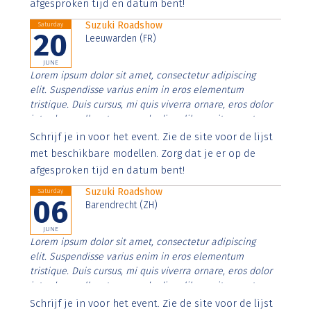
afgesproken tijd en datum bent!
Suzuki Roadshow
Saturday
20
Leeuwarden (FR)
JUNE
Lorem ipsum dolor sit amet, consectetur adipiscing
elit. Suspendisse varius enim in eros elementum
tristique. Duis cursus, mi quis viverra ornare, eros dolor
interdum nulla, ut commodo diam libero vitae erat.
Aenean faucibus nibh et justo cursus id rutrum lorem
Schrijf je in voor het event. Zie de site voor de lijst
imperdiet. Nunc ut sem vitae risus tristique posuere.
met beschikbare modellen. Zorg dat je er op de
afgesproken tijd en datum bent!
Suzuki Roadshow
Saturday
06
Barendrecht (ZH)
JUNE
Lorem ipsum dolor sit amet, consectetur adipiscing
elit. Suspendisse varius enim in eros elementum
tristique. Duis cursus, mi quis viverra ornare, eros dolor
interdum nulla, ut commodo diam libero vitae erat.
Aenean faucibus nibh et justo cursus id rutrum lorem
Schrijf je in voor het event. Zie de site voor de lijst