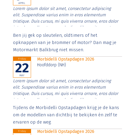
APRIL
Lorem ipsum dolor sit amet, consectetur adipiscing
elit. Suspendisse varius enim in eros elementum
tristique. Duis cursus, mi quis viverra ornare, eros dolor
interdum nulla, ut commodo diam libero vitae erat.
Aenean faucibus nibh et justo cursus id rutrum lorem
Ben jij gek op sleutelen, oldtimers of het
imperdiet. Nunc ut sem vitae risus tristique posuere.
opknappen van je brommer of motor? Dan mag je
Motormarkt Balkbrug niet missen.
Morbidelli Opstapdagen 2026
Friday
22
Hoofddorp (NH)
MAY
Lorem ipsum dolor sit amet, consectetur adipiscing
elit. Suspendisse varius enim in eros elementum
tristique. Duis cursus, mi quis viverra ornare, eros dolor
interdum nulla, ut commodo diam libero vitae erat.
Aenean faucibus nibh et justo cursus id rutrum lorem
Tijdens de Morbidelli Opstapdagen krijg je de kans
imperdiet. Nunc ut sem vitae risus tristique posuere.
om de modellen van dichtbij te bekijken én zelf te
ervaren op de weg.
Morbidelli Opstapdagen 2026
Friday