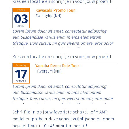
Aenean faucibus nibh et justo cursus id rutrum lorem
Kies een locatie en schrijf je in voor jouw proefrit
imperdiet. Nunc ut sem vitae risus tristique posuere.
Kawasaki Promo Tour
Friday
03
Zwaagdijk (NH)
APRIL
Lorem ipsum dolor sit amet, consectetur adipiscing
elit. Suspendisse varius enim in eros elementum
tristique. Duis cursus, mi quis viverra ornare, eros dolor
interdum nulla, ut commodo diam libero vitae erat.
Aenean faucibus nibh et justo cursus id rutrum lorem
Kies een locatie en schrijf je in voor jouw proefrit
imperdiet. Nunc ut sem vitae risus tristique posuere.
Yamaha Demo Ride Tour
Saturday
17
Hilversum (NH)
OCTOBER
Lorem ipsum dolor sit amet, consectetur adipiscing
elit. Suspendisse varius enim in eros elementum
tristique. Duis cursus, mi quis viverra ornare, eros dolor
interdum nulla, ut commodo diam libero vitae erat.
Aenean faucibus nibh et justo cursus id rutrum lorem
Schrijf je in op jouw favoriete schakel- of Y-AMT
imperdiet. Nunc ut sem vitae risus tristique posuere.
model en probeer deze geheel vrijblijvend en onder
begeleiding uit. Ca 45 minuten per rit!