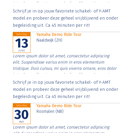
interdum nulla, ut commodo diam libero vitae erat.
Aenean faucibus nibh et justo cursus id rutrum lorem
Schrijf je in op jouw favoriete schakel- of Y-AMT
imperdiet. Nunc ut sem vitae risus tristique posuere.
model en probeer deze geheel vrijblijvend en onder
begeleiding uit. Ca 45 minuten per rit!
Yamaha Demo Ride Tour
Saturday
13
Naaldwijk (ZH)
JUNE
Lorem ipsum dolor sit amet, consectetur adipiscing
elit. Suspendisse varius enim in eros elementum
tristique. Duis cursus, mi quis viverra ornare, eros dolor
interdum nulla, ut commodo diam libero vitae erat.
Aenean faucibus nibh et justo cursus id rutrum lorem
Schrijf je in op jouw favoriete schakel- of Y-AMT
imperdiet. Nunc ut sem vitae risus tristique posuere.
model en probeer deze geheel vrijblijvend en onder
begeleiding uit. Ca 45 minuten per rit!
Yamaha Demo Ride Tour
Saturday
30
Rosmalen (NB)
MAY
Lorem ipsum dolor sit amet, consectetur adipiscing