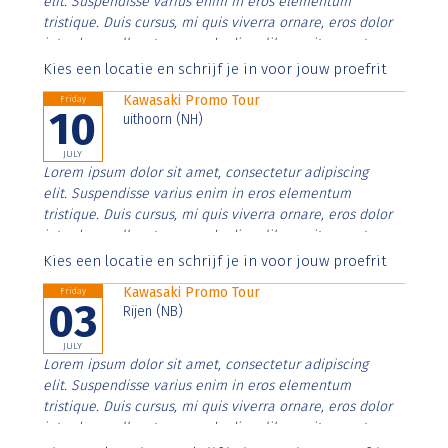
elit. Suspendisse varius enim in eros elementum
tristique. Duis cursus, mi quis viverra ornare, eros dolor
interdum nulla, ut commodo diam libero vitae erat.
Aenean faucibus nibh et justo cursus id rutrum lorem
Kies een locatie en schrijf je in voor jouw proefrit
imperdiet. Nunc ut sem vitae risus tristique posuere.
Kawasaki Promo Tour
Friday
10
uithoorn (NH)
JULY
Lorem ipsum dolor sit amet, consectetur adipiscing
elit. Suspendisse varius enim in eros elementum
tristique. Duis cursus, mi quis viverra ornare, eros dolor
interdum nulla, ut commodo diam libero vitae erat.
Aenean faucibus nibh et justo cursus id rutrum lorem
Kies een locatie en schrijf je in voor jouw proefrit
imperdiet. Nunc ut sem vitae risus tristique posuere.
Kawasaki Promo Tour
Friday
03
Rijen (NB)
JULY
Lorem ipsum dolor sit amet, consectetur adipiscing
elit. Suspendisse varius enim in eros elementum
tristique. Duis cursus, mi quis viverra ornare, eros dolor
interdum nulla, ut commodo diam libero vitae erat.