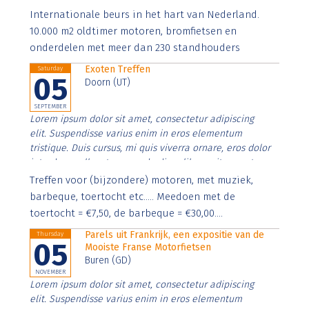
Aenean faucibus nibh et justo cursus id rutrum lorem
Internationale beurs in het hart van Nederland.
imperdiet. Nunc ut sem vitae risus tristique posuere.
10.000 m2 oldtimer motoren, bromfietsen en
onderdelen met meer dan 230 standhouders
Exoten Treffen
Saturday
05
Doorn (UT)
SEPTEMBER
Lorem ipsum dolor sit amet, consectetur adipiscing
elit. Suspendisse varius enim in eros elementum
tristique. Duis cursus, mi quis viverra ornare, eros dolor
interdum nulla, ut commodo diam libero vitae erat.
Aenean faucibus nibh et justo cursus id rutrum lorem
Treffen voor (bijzondere) motoren, met muziek,
imperdiet. Nunc ut sem vitae risus tristique posuere.
barbeque, toertocht etc..... Meedoen met de
toertocht = €7,50, de barbeque = €30,00....
Parels uit Frankrijk, een expositie van de
Thursday
05
Mooiste Franse Motorfietsen
Buren (GD)
NOVEMBER
Lorem ipsum dolor sit amet, consectetur adipiscing
elit. Suspendisse varius enim in eros elementum