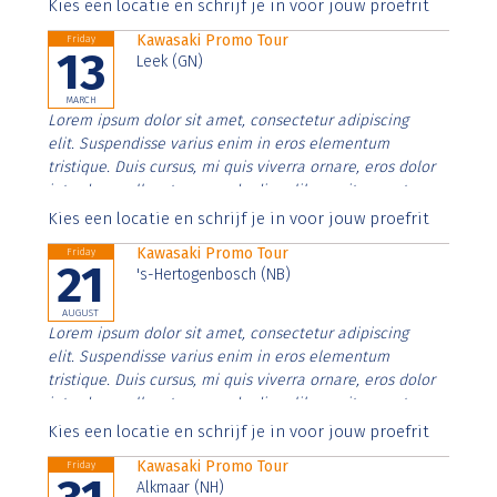
Aenean faucibus nibh et justo cursus id rutrum lorem
Kies een locatie en schrijf je in voor jouw proefrit
imperdiet. Nunc ut sem vitae risus tristique posuere.
Kawasaki Promo Tour
Friday
13
Leek (GN)
MARCH
Lorem ipsum dolor sit amet, consectetur adipiscing
elit. Suspendisse varius enim in eros elementum
tristique. Duis cursus, mi quis viverra ornare, eros dolor
interdum nulla, ut commodo diam libero vitae erat.
Aenean faucibus nibh et justo cursus id rutrum lorem
Kies een locatie en schrijf je in voor jouw proefrit
imperdiet. Nunc ut sem vitae risus tristique posuere.
Kawasaki Promo Tour
Friday
21
's-Hertogenbosch (NB)
AUGUST
Lorem ipsum dolor sit amet, consectetur adipiscing
elit. Suspendisse varius enim in eros elementum
tristique. Duis cursus, mi quis viverra ornare, eros dolor
interdum nulla, ut commodo diam libero vitae erat.
Aenean faucibus nibh et justo cursus id rutrum lorem
Kies een locatie en schrijf je in voor jouw proefrit
imperdiet. Nunc ut sem vitae risus tristique posuere.
Kawasaki Promo Tour
Friday
Alkmaar (NH)