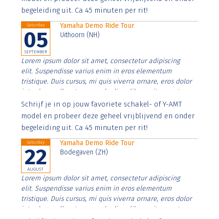
begeleiding uit. Ca 45 minuten per rit!
Yamaha Demo Ride Tour
Saturday
05
Uithoorn (NH)
SEPTEMBER
Lorem ipsum dolor sit amet, consectetur adipiscing
elit. Suspendisse varius enim in eros elementum
tristique. Duis cursus, mi quis viverra ornare, eros dolor
interdum nulla, ut commodo diam libero vitae erat.
Aenean faucibus nibh et justo cursus id rutrum lorem
Schrijf je in op jouw favoriete schakel- of Y-AMT
imperdiet. Nunc ut sem vitae risus tristique posuere.
model en probeer deze geheel vrijblijvend en onder
begeleiding uit. Ca 45 minuten per rit!
Yamaha Demo Ride Tour
Saturday
22
Bodegaven (ZH)
AUGUST
Lorem ipsum dolor sit amet, consectetur adipiscing
elit. Suspendisse varius enim in eros elementum
tristique. Duis cursus, mi quis viverra ornare, eros dolor
interdum nulla, ut commodo diam libero vitae erat.