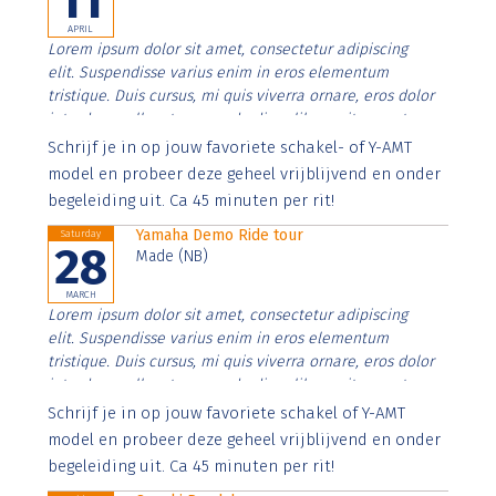
11
APRIL
Lorem ipsum dolor sit amet, consectetur adipiscing
elit. Suspendisse varius enim in eros elementum
tristique. Duis cursus, mi quis viverra ornare, eros dolor
interdum nulla, ut commodo diam libero vitae erat.
Aenean faucibus nibh et justo cursus id rutrum lorem
Schrijf je in op jouw favoriete schakel- of Y-AMT
imperdiet. Nunc ut sem vitae risus tristique posuere.
model en probeer deze geheel vrijblijvend en onder
begeleiding uit. Ca 45 minuten per rit!
Yamaha Demo Ride tour
Saturday
28
Made (NB)
MARCH
Lorem ipsum dolor sit amet, consectetur adipiscing
elit. Suspendisse varius enim in eros elementum
tristique. Duis cursus, mi quis viverra ornare, eros dolor
interdum nulla, ut commodo diam libero vitae erat.
Aenean faucibus nibh et justo cursus id rutrum lorem
Schrijf je in op jouw favoriete schakel of Y-AMT
imperdiet. Nunc ut sem vitae risus tristique posuere.
model en probeer deze geheel vrijblijvend en onder
begeleiding uit. Ca 45 minuten per rit!