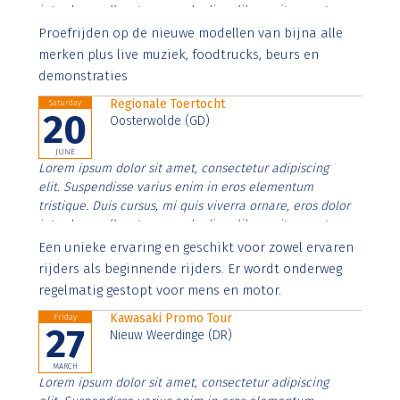
interdum nulla, ut commodo diam libero vitae erat.
Aenean faucibus nibh et justo cursus id rutrum lorem
Proefrijden op de nieuwe modellen van bijna alle
imperdiet. Nunc ut sem vitae risus tristique posuere.
merken plus live muziek, foodtrucks, beurs en
demonstraties
Regionale Toertocht
Saturday
20
Oosterwolde (GD)
JUNE
Lorem ipsum dolor sit amet, consectetur adipiscing
elit. Suspendisse varius enim in eros elementum
tristique. Duis cursus, mi quis viverra ornare, eros dolor
interdum nulla, ut commodo diam libero vitae erat.
Aenean faucibus nibh et justo cursus id rutrum lorem
Een unieke ervaring en geschikt voor zowel ervaren
imperdiet. Nunc ut sem vitae risus tristique posuere.
rijders als beginnende rijders. Er wordt onderweg
regelmatig gestopt voor mens en motor.
Kawasaki Promo Tour
Friday
27
Nieuw Weerdinge (DR)
MARCH
Lorem ipsum dolor sit amet, consectetur adipiscing