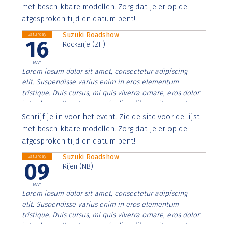
imperdiet. Nunc ut sem vitae risus tristique posuere.
met beschikbare modellen. Zorg dat je er op de
afgesproken tijd en datum bent!
Suzuki Roadshow
Saturday
16
Rockanje (ZH)
MAY
Lorem ipsum dolor sit amet, consectetur adipiscing
elit. Suspendisse varius enim in eros elementum
tristique. Duis cursus, mi quis viverra ornare, eros dolor
interdum nulla, ut commodo diam libero vitae erat.
Aenean faucibus nibh et justo cursus id rutrum lorem
Schrijf je in voor het event. Zie de site voor de lijst
imperdiet. Nunc ut sem vitae risus tristique posuere.
met beschikbare modellen. Zorg dat je er op de
afgesproken tijd en datum bent!
Suzuki Roadshow
Saturday
09
Rijen (NB)
MAY
Lorem ipsum dolor sit amet, consectetur adipiscing
elit. Suspendisse varius enim in eros elementum
tristique. Duis cursus, mi quis viverra ornare, eros dolor
interdum nulla, ut commodo diam libero vitae erat.