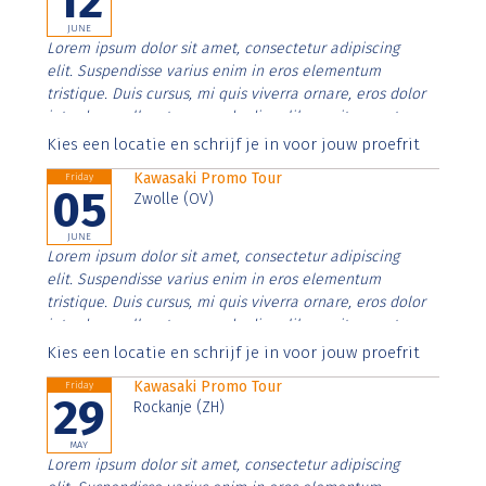
12
JUNE
Lorem ipsum dolor sit amet, consectetur adipiscing
elit. Suspendisse varius enim in eros elementum
tristique. Duis cursus, mi quis viverra ornare, eros dolor
interdum nulla, ut commodo diam libero vitae erat.
Aenean faucibus nibh et justo cursus id rutrum lorem
Kies een locatie en schrijf je in voor jouw proefrit
imperdiet. Nunc ut sem vitae risus tristique posuere.
Kawasaki Promo Tour
Friday
05
Zwolle (OV)
JUNE
Lorem ipsum dolor sit amet, consectetur adipiscing
elit. Suspendisse varius enim in eros elementum
tristique. Duis cursus, mi quis viverra ornare, eros dolor
interdum nulla, ut commodo diam libero vitae erat.
Aenean faucibus nibh et justo cursus id rutrum lorem
Kies een locatie en schrijf je in voor jouw proefrit
imperdiet. Nunc ut sem vitae risus tristique posuere.
Kawasaki Promo Tour
Friday
29
Rockanje (ZH)
MAY
Lorem ipsum dolor sit amet, consectetur adipiscing