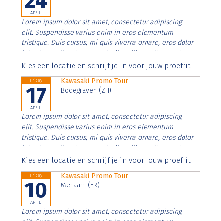
24
APRIL
Lorem ipsum dolor sit amet, consectetur adipiscing
elit. Suspendisse varius enim in eros elementum
tristique. Duis cursus, mi quis viverra ornare, eros dolor
interdum nulla, ut commodo diam libero vitae erat.
Aenean faucibus nibh et justo cursus id rutrum lorem
Kies een locatie en schrijf je in voor jouw proefrit
imperdiet. Nunc ut sem vitae risus tristique posuere.
Kawasaki Promo Tour
Friday
17
Bodegraven (ZH)
APRIL
Lorem ipsum dolor sit amet, consectetur adipiscing
elit. Suspendisse varius enim in eros elementum
tristique. Duis cursus, mi quis viverra ornare, eros dolor
interdum nulla, ut commodo diam libero vitae erat.
Aenean faucibus nibh et justo cursus id rutrum lorem
Kies een locatie en schrijf je in voor jouw proefrit
imperdiet. Nunc ut sem vitae risus tristique posuere.
Kawasaki Promo Tour
Friday
10
Menaam (FR)
APRIL
Lorem ipsum dolor sit amet, consectetur adipiscing