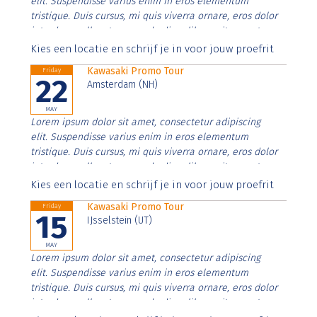
elit. Suspendisse varius enim in eros elementum
tristique. Duis cursus, mi quis viverra ornare, eros dolor
interdum nulla, ut commodo diam libero vitae erat.
Aenean faucibus nibh et justo cursus id rutrum lorem
Kies een locatie en schrijf je in voor jouw proefrit
imperdiet. Nunc ut sem vitae risus tristique posuere.
Kawasaki Promo Tour
Friday
22
Amsterdam (NH)
MAY
Lorem ipsum dolor sit amet, consectetur adipiscing
elit. Suspendisse varius enim in eros elementum
tristique. Duis cursus, mi quis viverra ornare, eros dolor
interdum nulla, ut commodo diam libero vitae erat.
Aenean faucibus nibh et justo cursus id rutrum lorem
Kies een locatie en schrijf je in voor jouw proefrit
imperdiet. Nunc ut sem vitae risus tristique posuere.
Kawasaki Promo Tour
Friday
15
IJsselstein (UT)
MAY
Lorem ipsum dolor sit amet, consectetur adipiscing
elit. Suspendisse varius enim in eros elementum
tristique. Duis cursus, mi quis viverra ornare, eros dolor
interdum nulla, ut commodo diam libero vitae erat.