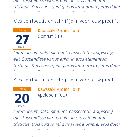
elit. Suspendisse varius enim in eros elementum
tristique. Duis cursus, mi quis viverra ornare, eros dolor
interdum nulla, ut commodo diam libero vitae erat.
Aenean faucibus nibh et justo cursus id rutrum lorem
Kies een locatie en schrijf je in voor jouw proefrit
imperdiet. Nunc ut sem vitae risus tristique posuere.
Kawasaki Promo Tour
Friday
27
Oostrum (LB)
MARCH
Lorem ipsum dolor sit amet, consectetur adipiscing
elit. Suspendisse varius enim in eros elementum
tristique. Duis cursus, mi quis viverra ornare, eros dolor
interdum nulla, ut commodo diam libero vitae erat.
Aenean faucibus nibh et justo cursus id rutrum lorem
Kies een locatie en schrijf je in voor jouw proefrit
imperdiet. Nunc ut sem vitae risus tristique posuere.
Kawasaki Promo Tour
Friday
20
Apeldoorn (GD)
MARCH
Lorem ipsum dolor sit amet, consectetur adipiscing
elit. Suspendisse varius enim in eros elementum
tristique. Duis cursus, mi quis viverra ornare, eros dolor
interdum nulla, ut commodo diam libero vitae erat.