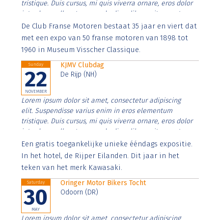
tristique. Duis cursus, mi quis viverra ornare, eros dolor
interdum nulla, ut commodo diam libero vitae erat.
Aenean faucibus nibh et justo cursus id rutrum lorem
De Club Franse Motoren bestaat 35 jaar en viert dat
imperdiet. Nunc ut sem vitae risus tristique posuere.
met een expo van 50 franse motoren van 1898 tot
1960 in Museum Visscher Classique.
KJMV Clubdag
Sunday
22
De Rijp (NH)
NOVEMBER
Lorem ipsum dolor sit amet, consectetur adipiscing
elit. Suspendisse varius enim in eros elementum
tristique. Duis cursus, mi quis viverra ornare, eros dolor
interdum nulla, ut commodo diam libero vitae erat.
Aenean faucibus nibh et justo cursus id rutrum lorem
Een gratis toegankelijke unieke ééndags expositie.
imperdiet. Nunc ut sem vitae risus tristique posuere.
In het hotel, de Rijper Eilanden. Dit jaar in het
teken van het merk Kawasaki.
Oringer Motor Bikers Tocht
Saturday
30
Odoorn (DR)
MAY
Lorem ipsum dolor sit amet, consectetur adipiscing