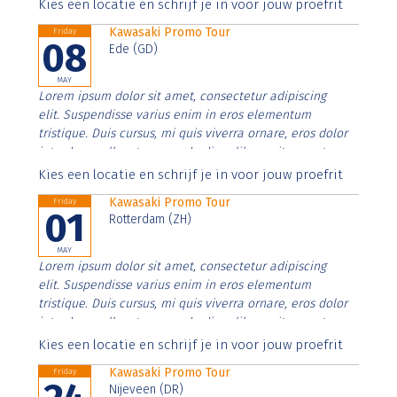
Aenean faucibus nibh et justo cursus id rutrum lorem
Kies een locatie en schrijf je in voor jouw proefrit
imperdiet. Nunc ut sem vitae risus tristique posuere.
Kawasaki Promo Tour
Friday
08
Ede (GD)
MAY
Lorem ipsum dolor sit amet, consectetur adipiscing
elit. Suspendisse varius enim in eros elementum
tristique. Duis cursus, mi quis viverra ornare, eros dolor
interdum nulla, ut commodo diam libero vitae erat.
Aenean faucibus nibh et justo cursus id rutrum lorem
Kies een locatie en schrijf je in voor jouw proefrit
imperdiet. Nunc ut sem vitae risus tristique posuere.
Kawasaki Promo Tour
Friday
01
Rotterdam (ZH)
MAY
Lorem ipsum dolor sit amet, consectetur adipiscing
elit. Suspendisse varius enim in eros elementum
tristique. Duis cursus, mi quis viverra ornare, eros dolor
interdum nulla, ut commodo diam libero vitae erat.
Aenean faucibus nibh et justo cursus id rutrum lorem
Kies een locatie en schrijf je in voor jouw proefrit
imperdiet. Nunc ut sem vitae risus tristique posuere.
Kawasaki Promo Tour
Friday
Nijeveen (DR)