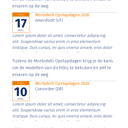
ervaren op de weg.
Morbidelli Opstapdagen 2026
Friday
17
Amersfoort (UT)
APRIL
Lorem ipsum dolor sit amet, consectetur adipiscing
elit. Suspendisse varius enim in eros elementum
tristique. Duis cursus, mi quis viverra ornare, eros dolor
interdum nulla, ut commodo diam libero vitae erat.
Aenean faucibus nibh et justo cursus id rutrum lorem
Tijdens de Morbidelli Opstapdagen krijg je de kans
imperdiet. Nunc ut sem vitae risus tristique posuere.
om de modellen van dichtbij te bekijken én zelf te
ervaren op de weg
Morbidelli Opstapdagen 2026
Friday
10
Coevorden (DR)
APRIL
Lorem ipsum dolor sit amet, consectetur adipiscing
elit. Suspendisse varius enim in eros elementum
tristique. Duis cursus, mi quis viverra ornare, eros dolor
interdum nulla, ut commodo diam libero vitae erat.