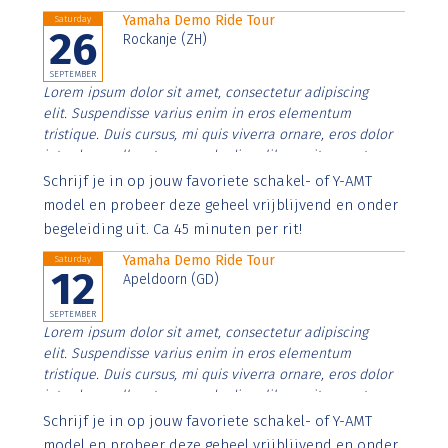
Yamaha Demo Ride Tour
Saturday
26
Rockanje (ZH)
SEPTEMBER
Lorem ipsum dolor sit amet, consectetur adipiscing
elit. Suspendisse varius enim in eros elementum
tristique. Duis cursus, mi quis viverra ornare, eros dolor
interdum nulla, ut commodo diam libero vitae erat.
Aenean faucibus nibh et justo cursus id rutrum lorem
Schrijf je in op jouw favoriete schakel- of Y-AMT
imperdiet. Nunc ut sem vitae risus tristique posuere.
model en probeer deze geheel vrijblijvend en onder
begeleiding uit. Ca 45 minuten per rit!
Yamaha Demo Ride Tour
Saturday
12
Apeldoorn (GD)
SEPTEMBER
Lorem ipsum dolor sit amet, consectetur adipiscing
elit. Suspendisse varius enim in eros elementum
tristique. Duis cursus, mi quis viverra ornare, eros dolor
interdum nulla, ut commodo diam libero vitae erat.
Aenean faucibus nibh et justo cursus id rutrum lorem
Schrijf je in op jouw favoriete schakel- of Y-AMT
imperdiet. Nunc ut sem vitae risus tristique posuere.
model en probeer deze geheel vrijblijvend en onder