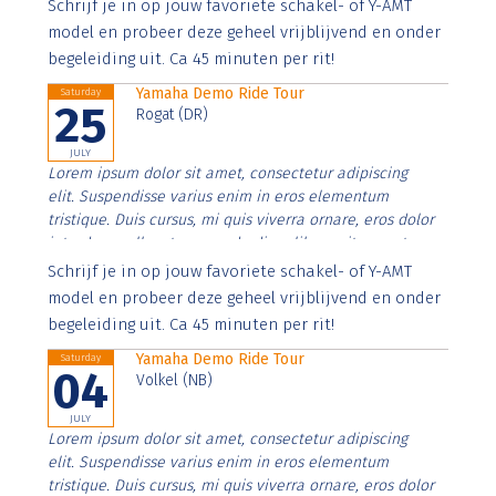
Aenean faucibus nibh et justo cursus id rutrum lorem
Schrijf je in op jouw favoriete schakel- of Y-AMT
imperdiet. Nunc ut sem vitae risus tristique posuere.
model en probeer deze geheel vrijblijvend en onder
begeleiding uit. Ca 45 minuten per rit!
Yamaha Demo Ride Tour
Saturday
25
Rogat (DR)
JULY
Lorem ipsum dolor sit amet, consectetur adipiscing
elit. Suspendisse varius enim in eros elementum
tristique. Duis cursus, mi quis viverra ornare, eros dolor
interdum nulla, ut commodo diam libero vitae erat.
Aenean faucibus nibh et justo cursus id rutrum lorem
Schrijf je in op jouw favoriete schakel- of Y-AMT
imperdiet. Nunc ut sem vitae risus tristique posuere.
model en probeer deze geheel vrijblijvend en onder
begeleiding uit. Ca 45 minuten per rit!
Yamaha Demo Ride Tour
Saturday
04
Volkel (NB)
JULY
Lorem ipsum dolor sit amet, consectetur adipiscing
elit. Suspendisse varius enim in eros elementum
tristique. Duis cursus, mi quis viverra ornare, eros dolor