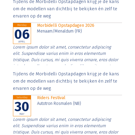
Aenean faucibus nibh et justo cursus id rutrum lorem
Tijdens de Morbidelli Opstapdagen krijg je de kans
imperdiet. Nunc ut sem vitae risus tristique posuere.
om de modellen van dichtbij te bekijken én zelf te
ervaren op de weg
Morbidelli Opstapdagen 2026
Monday
06
Menaam/Menaldum (FR)
APRIL
Lorem ipsum dolor sit amet, consectetur adipiscing
elit. Suspendisse varius enim in eros elementum
tristique. Duis cursus, mi quis viverra ornare, eros dolor
interdum nulla, ut commodo diam libero vitae erat.
Aenean faucibus nibh et justo cursus id rutrum lorem
Tijdens de Morbidelli Opstapdagen krijg je de kans
imperdiet. Nunc ut sem vitae risus tristique posuere.
om de modellen van dichtbij te bekijken én zelf te
ervaren op de weg.
Riders Festival
Saturday
30
Autotron Rosmalen (NB)
MAY
Lorem ipsum dolor sit amet, consectetur adipiscing
elit. Suspendisse varius enim in eros elementum
tristique. Duis cursus, mi quis viverra ornare, eros dolor