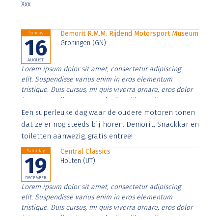
Xxx
Demorit R.M.M. Rijdend Motorsport Museum
Sunday
16
Groningen (GN)
AUGUST
Lorem ipsum dolor sit amet, consectetur adipiscing
elit. Suspendisse varius enim in eros elementum
tristique. Duis cursus, mi quis viverra ornare, eros dolor
interdum nulla, ut commodo diam libero vitae erat.
Aenean faucibus nibh et justo cursus id rutrum lorem
Een superleuke dag waar de oudere motoren tonen
imperdiet. Nunc ut sem vitae risus tristique posuere.
dat ze er nog steeds bij horen. Demorit, Snackkar en
toiletten aanwezig, gratis entree!
Central Classics
Saturday
19
Houten (UT)
DECEMBER
Lorem ipsum dolor sit amet, consectetur adipiscing
elit. Suspendisse varius enim in eros elementum
tristique. Duis cursus, mi quis viverra ornare, eros dolor
interdum nulla, ut commodo diam libero vitae erat.