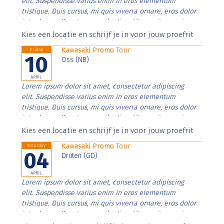
elit. Suspendisse varius enim in eros elementum
tristique. Duis cursus, mi quis viverra ornare, eros dolor
interdum nulla, ut commodo diam libero vitae erat.
Aenean faucibus nibh et justo cursus id rutrum lorem
Kies een locatie en schrijf je in voor jouw proefrit
imperdiet. Nunc ut sem vitae risus tristique posuere.
Kawasaki Promo Tour
Friday
10
Oss (NB)
APRIL
Lorem ipsum dolor sit amet, consectetur adipiscing
elit. Suspendisse varius enim in eros elementum
tristique. Duis cursus, mi quis viverra ornare, eros dolor
interdum nulla, ut commodo diam libero vitae erat.
Aenean faucibus nibh et justo cursus id rutrum lorem
Kies een locatie en schrijf je in voor jouw proefrit
imperdiet. Nunc ut sem vitae risus tristique posuere.
Kawasaki Promo Tour
Saturday
04
Druten (GD)
APRIL
Lorem ipsum dolor sit amet, consectetur adipiscing
elit. Suspendisse varius enim in eros elementum
tristique. Duis cursus, mi quis viverra ornare, eros dolor
interdum nulla, ut commodo diam libero vitae erat.