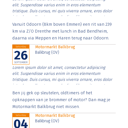
elit. Suspendisse varius enim in eros elementum
tristique. Duis cursus, mi quis viverra ornare, eros dolor
interdum nulla, ut commodo diam libero vitae erat.
Aenean faucibus nibh et justo cursus id rutrum lorem
Vanuit Odoorn (8km boven Emmen) een rit van 239
imperdiet. Nunc ut sem vitae risus tristique posuere.
km via Z/O Drenthe met lunch in Bad Bendheim,
daarna via Meppen en Haren terug naar Odoorn.
Motormarkt Balkbrug
Saturday
26
Balkbrug (OV)
SEPTEMBER
Lorem ipsum dolor sit amet, consectetur adipiscing
elit. Suspendisse varius enim in eros elementum
tristique. Duis cursus, mi quis viverra ornare, eros dolor
interdum nulla, ut commodo diam libero vitae erat.
Aenean faucibus nibh et justo cursus id rutrum lorem
Ben jij gek op sleutelen, oldtimers of het
imperdiet. Nunc ut sem vitae risus tristique posuere.
opknappen van je brommer of motor? Dan mag je
Motormarkt Balkbrug niet missen.
Motormarkt Balkbrug
Saturday
04
Balkbrug (OV)