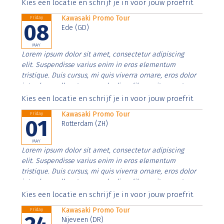
Aenean faucibus nibh et justo cursus id rutrum lorem
Kies een locatie en schrijf je in voor jouw proefrit
imperdiet. Nunc ut sem vitae risus tristique posuere.
Kawasaki Promo Tour
Friday
08
Ede (GD)
MAY
Lorem ipsum dolor sit amet, consectetur adipiscing
elit. Suspendisse varius enim in eros elementum
tristique. Duis cursus, mi quis viverra ornare, eros dolor
interdum nulla, ut commodo diam libero vitae erat.
Aenean faucibus nibh et justo cursus id rutrum lorem
Kies een locatie en schrijf je in voor jouw proefrit
imperdiet. Nunc ut sem vitae risus tristique posuere.
Kawasaki Promo Tour
Friday
01
Rotterdam (ZH)
MAY
Lorem ipsum dolor sit amet, consectetur adipiscing
elit. Suspendisse varius enim in eros elementum
tristique. Duis cursus, mi quis viverra ornare, eros dolor
interdum nulla, ut commodo diam libero vitae erat.
Aenean faucibus nibh et justo cursus id rutrum lorem
Kies een locatie en schrijf je in voor jouw proefrit
imperdiet. Nunc ut sem vitae risus tristique posuere.
Kawasaki Promo Tour
Friday
Nijeveen (DR)