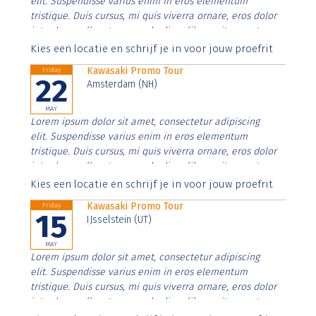
elit. Suspendisse varius enim in eros elementum
tristique. Duis cursus, mi quis viverra ornare, eros dolor
interdum nulla, ut commodo diam libero vitae erat.
Aenean faucibus nibh et justo cursus id rutrum lorem
Kies een locatie en schrijf je in voor jouw proefrit
imperdiet. Nunc ut sem vitae risus tristique posuere.
Kawasaki Promo Tour
Friday
22
Amsterdam (NH)
MAY
Lorem ipsum dolor sit amet, consectetur adipiscing
elit. Suspendisse varius enim in eros elementum
tristique. Duis cursus, mi quis viverra ornare, eros dolor
interdum nulla, ut commodo diam libero vitae erat.
Aenean faucibus nibh et justo cursus id rutrum lorem
Kies een locatie en schrijf je in voor jouw proefrit
imperdiet. Nunc ut sem vitae risus tristique posuere.
Kawasaki Promo Tour
Friday
15
IJsselstein (UT)
MAY
Lorem ipsum dolor sit amet, consectetur adipiscing
elit. Suspendisse varius enim in eros elementum
tristique. Duis cursus, mi quis viverra ornare, eros dolor
interdum nulla, ut commodo diam libero vitae erat.