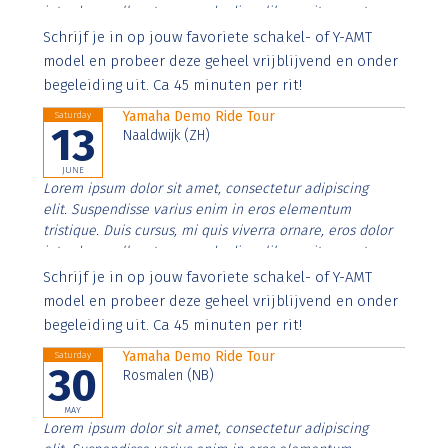
interdum nulla, ut commodo diam libero vitae erat.
Aenean faucibus nibh et justo cursus id rutrum lorem
Schrijf je in op jouw favoriete schakel- of Y-AMT
imperdiet. Nunc ut sem vitae risus tristique posuere.
model en probeer deze geheel vrijblijvend en onder
begeleiding uit. Ca 45 minuten per rit!
Yamaha Demo Ride Tour
Saturday
13
Naaldwijk (ZH)
JUNE
Lorem ipsum dolor sit amet, consectetur adipiscing
elit. Suspendisse varius enim in eros elementum
tristique. Duis cursus, mi quis viverra ornare, eros dolor
interdum nulla, ut commodo diam libero vitae erat.
Aenean faucibus nibh et justo cursus id rutrum lorem
Schrijf je in op jouw favoriete schakel- of Y-AMT
imperdiet. Nunc ut sem vitae risus tristique posuere.
model en probeer deze geheel vrijblijvend en onder
begeleiding uit. Ca 45 minuten per rit!
Yamaha Demo Ride Tour
Saturday
30
Rosmalen (NB)
MAY
Lorem ipsum dolor sit amet, consectetur adipiscing