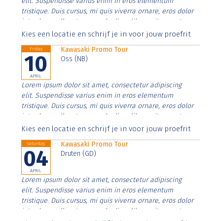
elit. Suspendisse varius enim in eros elementum
tristique. Duis cursus, mi quis viverra ornare, eros dolor
interdum nulla, ut commodo diam libero vitae erat.
Aenean faucibus nibh et justo cursus id rutrum lorem
Kies een locatie en schrijf je in voor jouw proefrit
imperdiet. Nunc ut sem vitae risus tristique posuere.
Kawasaki Promo Tour
Friday
10
Oss (NB)
APRIL
Lorem ipsum dolor sit amet, consectetur adipiscing
elit. Suspendisse varius enim in eros elementum
tristique. Duis cursus, mi quis viverra ornare, eros dolor
interdum nulla, ut commodo diam libero vitae erat.
Aenean faucibus nibh et justo cursus id rutrum lorem
Kies een locatie en schrijf je in voor jouw proefrit
imperdiet. Nunc ut sem vitae risus tristique posuere.
Kawasaki Promo Tour
Saturday
04
Druten (GD)
APRIL
Lorem ipsum dolor sit amet, consectetur adipiscing
elit. Suspendisse varius enim in eros elementum
tristique. Duis cursus, mi quis viverra ornare, eros dolor
interdum nulla, ut commodo diam libero vitae erat.