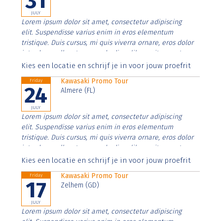
31
JULY
Lorem ipsum dolor sit amet, consectetur adipiscing
elit. Suspendisse varius enim in eros elementum
tristique. Duis cursus, mi quis viverra ornare, eros dolor
interdum nulla, ut commodo diam libero vitae erat.
Aenean faucibus nibh et justo cursus id rutrum lorem
Kies een locatie en schrijf je in voor jouw proefrit
imperdiet. Nunc ut sem vitae risus tristique posuere.
Kawasaki Promo Tour
Friday
24
Almere (FL)
JULY
Lorem ipsum dolor sit amet, consectetur adipiscing
elit. Suspendisse varius enim in eros elementum
tristique. Duis cursus, mi quis viverra ornare, eros dolor
interdum nulla, ut commodo diam libero vitae erat.
Aenean faucibus nibh et justo cursus id rutrum lorem
Kies een locatie en schrijf je in voor jouw proefrit
imperdiet. Nunc ut sem vitae risus tristique posuere.
Kawasaki Promo Tour
Friday
17
Zelhem (GD)
JULY
Lorem ipsum dolor sit amet, consectetur adipiscing