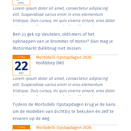
APRIL
Lorem ipsum dolor sit amet, consectetur adipiscing
elit. Suspendisse varius enim in eros elementum
tristique. Duis cursus, mi quis viverra ornare, eros dolor
interdum nulla, ut commodo diam libero vitae erat.
Aenean faucibus nibh et justo cursus id rutrum lorem
Ben jij gek op sleutelen, oldtimers of het
imperdiet. Nunc ut sem vitae risus tristique posuere.
opknappen van je brommer of motor? Dan mag je
Motormarkt Balkbrug niet missen.
Morbidelli Opstapdagen 2026
Friday
22
Hoofddorp (NH)
MAY
Lorem ipsum dolor sit amet, consectetur adipiscing
elit. Suspendisse varius enim in eros elementum
tristique. Duis cursus, mi quis viverra ornare, eros dolor
interdum nulla, ut commodo diam libero vitae erat.
Aenean faucibus nibh et justo cursus id rutrum lorem
Tijdens de Morbidelli Opstapdagen krijg je de kans
imperdiet. Nunc ut sem vitae risus tristique posuere.
om de modellen van dichtbij te bekijken én zelf te
ervaren op de weg.
Morbidelli Opstapdagen 2026
Friday