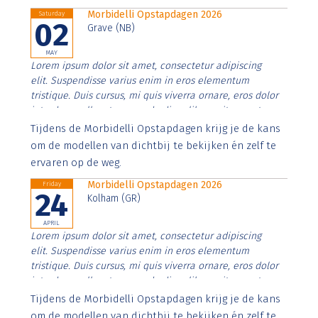
Morbidelli Opstapdagen 2026
Saturday
02
Grave (NB)
MAY
Lorem ipsum dolor sit amet, consectetur adipiscing
elit. Suspendisse varius enim in eros elementum
tristique. Duis cursus, mi quis viverra ornare, eros dolor
interdum nulla, ut commodo diam libero vitae erat.
Aenean faucibus nibh et justo cursus id rutrum lorem
Tijdens de Morbidelli Opstapdagen krijg je de kans
imperdiet. Nunc ut sem vitae risus tristique posuere.
om de modellen van dichtbij te bekijken én zelf te
ervaren op de weg.
Morbidelli Opstapdagen 2026
Friday
24
Kolham (GR)
APRIL
Lorem ipsum dolor sit amet, consectetur adipiscing
elit. Suspendisse varius enim in eros elementum
tristique. Duis cursus, mi quis viverra ornare, eros dolor
interdum nulla, ut commodo diam libero vitae erat.
Aenean faucibus nibh et justo cursus id rutrum lorem
Tijdens de Morbidelli Opstapdagen krijg je de kans
imperdiet. Nunc ut sem vitae risus tristique posuere.
om de modellen van dichtbij te bekijken én zelf te