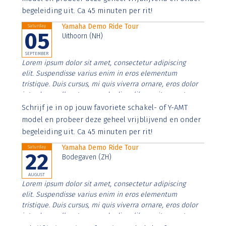
begeleiding uit. Ca 45 minuten per rit!
Yamaha Demo Ride Tour
Saturday
05
Uithoorn (NH)
SEPTEMBER
Lorem ipsum dolor sit amet, consectetur adipiscing
elit. Suspendisse varius enim in eros elementum
tristique. Duis cursus, mi quis viverra ornare, eros dolor
interdum nulla, ut commodo diam libero vitae erat.
Aenean faucibus nibh et justo cursus id rutrum lorem
Schrijf je in op jouw favoriete schakel- of Y-AMT
imperdiet. Nunc ut sem vitae risus tristique posuere.
model en probeer deze geheel vrijblijvend en onder
begeleiding uit. Ca 45 minuten per rit!
Yamaha Demo Ride Tour
Saturday
22
Bodegaven (ZH)
AUGUST
Lorem ipsum dolor sit amet, consectetur adipiscing
elit. Suspendisse varius enim in eros elementum
tristique. Duis cursus, mi quis viverra ornare, eros dolor
interdum nulla, ut commodo diam libero vitae erat.