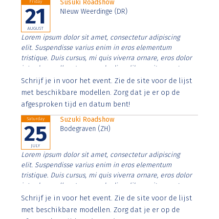
Susuki Roadshow
Friday
21
NIeuw Weerdinge (DR)
AUGUST
Lorem ipsum dolor sit amet, consectetur adipiscing
elit. Suspendisse varius enim in eros elementum
tristique. Duis cursus, mi quis viverra ornare, eros dolor
interdum nulla, ut commodo diam libero vitae erat.
Aenean faucibus nibh et justo cursus id rutrum lorem
Schrijf je in voor het event. Zie de site voor de lijst
imperdiet. Nunc ut sem vitae risus tristique posuere.
met beschikbare modellen. Zorg dat je er op de
afgesproken tijd en datum bent!
Suzuki Roadshow
Saturday
25
Bodegraven (ZH)
JULY
Lorem ipsum dolor sit amet, consectetur adipiscing
elit. Suspendisse varius enim in eros elementum
tristique. Duis cursus, mi quis viverra ornare, eros dolor
interdum nulla, ut commodo diam libero vitae erat.
Aenean faucibus nibh et justo cursus id rutrum lorem
Schrijf je in voor het event. Zie de site voor de lijst
imperdiet. Nunc ut sem vitae risus tristique posuere.
met beschikbare modellen. Zorg dat je er op de