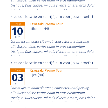
elit. Suspendisse varius enim in eros elementum
tristique. Duis cursus, mi quis viverra ornare, eros dolor
interdum nulla, ut commodo diam libero vitae erat.
Aenean faucibus nibh et justo cursus id rutrum lorem
Kies een locatie en schrijf je in voor jouw proefrit
imperdiet. Nunc ut sem vitae risus tristique posuere.
Kawasaki Promo Tour
Friday
10
uithoorn (NH)
JULY
Lorem ipsum dolor sit amet, consectetur adipiscing
elit. Suspendisse varius enim in eros elementum
tristique. Duis cursus, mi quis viverra ornare, eros dolor
interdum nulla, ut commodo diam libero vitae erat.
Aenean faucibus nibh et justo cursus id rutrum lorem
Kies een locatie en schrijf je in voor jouw proefrit
imperdiet. Nunc ut sem vitae risus tristique posuere.
Kawasaki Promo Tour
Friday
03
Rijen (NB)
JULY
Lorem ipsum dolor sit amet, consectetur adipiscing
elit. Suspendisse varius enim in eros elementum
tristique. Duis cursus, mi quis viverra ornare, eros dolor
interdum nulla, ut commodo diam libero vitae erat.