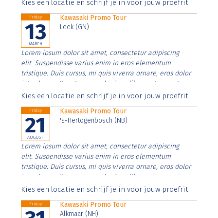
Aenean faucibus nibh et justo cursus id rutrum lorem
Kies een locatie en schrijf je in voor jouw proefrit
imperdiet. Nunc ut sem vitae risus tristique posuere.
Kawasaki Promo Tour
Friday
13
Leek (GN)
MARCH
Lorem ipsum dolor sit amet, consectetur adipiscing
elit. Suspendisse varius enim in eros elementum
tristique. Duis cursus, mi quis viverra ornare, eros dolor
interdum nulla, ut commodo diam libero vitae erat.
Aenean faucibus nibh et justo cursus id rutrum lorem
Kies een locatie en schrijf je in voor jouw proefrit
imperdiet. Nunc ut sem vitae risus tristique posuere.
Kawasaki Promo Tour
Friday
21
's-Hertogenbosch (NB)
AUGUST
Lorem ipsum dolor sit amet, consectetur adipiscing
elit. Suspendisse varius enim in eros elementum
tristique. Duis cursus, mi quis viverra ornare, eros dolor
interdum nulla, ut commodo diam libero vitae erat.
Aenean faucibus nibh et justo cursus id rutrum lorem
Kies een locatie en schrijf je in voor jouw proefrit
imperdiet. Nunc ut sem vitae risus tristique posuere.
Kawasaki Promo Tour
Friday
Alkmaar (NH)