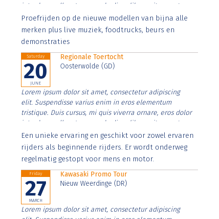
interdum nulla, ut commodo diam libero vitae erat.
Aenean faucibus nibh et justo cursus id rutrum lorem
Proefrijden op de nieuwe modellen van bijna alle
imperdiet. Nunc ut sem vitae risus tristique posuere.
merken plus live muziek, foodtrucks, beurs en
demonstraties
Regionale Toertocht
Saturday
20
Oosterwolde (GD)
JUNE
Lorem ipsum dolor sit amet, consectetur adipiscing
elit. Suspendisse varius enim in eros elementum
tristique. Duis cursus, mi quis viverra ornare, eros dolor
interdum nulla, ut commodo diam libero vitae erat.
Aenean faucibus nibh et justo cursus id rutrum lorem
Een unieke ervaring en geschikt voor zowel ervaren
imperdiet. Nunc ut sem vitae risus tristique posuere.
rijders als beginnende rijders. Er wordt onderweg
regelmatig gestopt voor mens en motor.
Kawasaki Promo Tour
Friday
27
Nieuw Weerdinge (DR)
MARCH
Lorem ipsum dolor sit amet, consectetur adipiscing