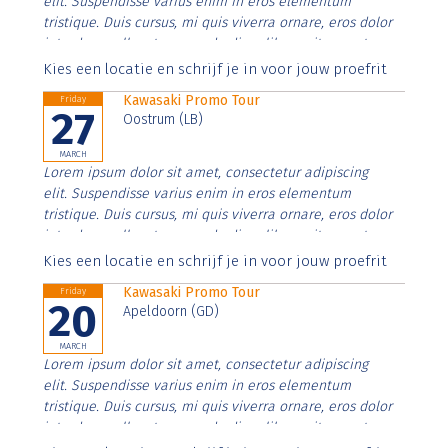
elit. Suspendisse varius enim in eros elementum
tristique. Duis cursus, mi quis viverra ornare, eros dolor
interdum nulla, ut commodo diam libero vitae erat.
Aenean faucibus nibh et justo cursus id rutrum lorem
Kies een locatie en schrijf je in voor jouw proefrit
imperdiet. Nunc ut sem vitae risus tristique posuere.
Kawasaki Promo Tour
Friday
27
Oostrum (LB)
MARCH
Lorem ipsum dolor sit amet, consectetur adipiscing
elit. Suspendisse varius enim in eros elementum
tristique. Duis cursus, mi quis viverra ornare, eros dolor
interdum nulla, ut commodo diam libero vitae erat.
Aenean faucibus nibh et justo cursus id rutrum lorem
Kies een locatie en schrijf je in voor jouw proefrit
imperdiet. Nunc ut sem vitae risus tristique posuere.
Kawasaki Promo Tour
Friday
20
Apeldoorn (GD)
MARCH
Lorem ipsum dolor sit amet, consectetur adipiscing
elit. Suspendisse varius enim in eros elementum
tristique. Duis cursus, mi quis viverra ornare, eros dolor
interdum nulla, ut commodo diam libero vitae erat.