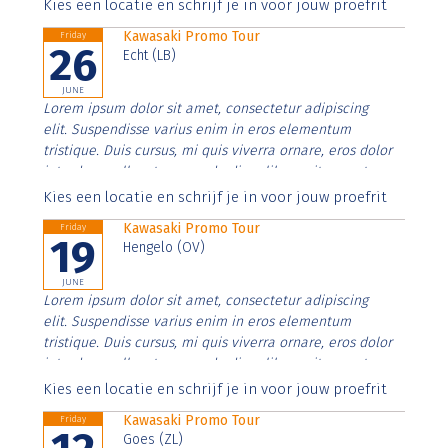
Aenean faucibus nibh et justo cursus id rutrum lorem
Kies een locatie en schrijf je in voor jouw proefrit
imperdiet. Nunc ut sem vitae risus tristique posuere.
Kawasaki Promo Tour
Friday
26
Echt (LB)
JUNE
Lorem ipsum dolor sit amet, consectetur adipiscing
elit. Suspendisse varius enim in eros elementum
tristique. Duis cursus, mi quis viverra ornare, eros dolor
interdum nulla, ut commodo diam libero vitae erat.
Aenean faucibus nibh et justo cursus id rutrum lorem
Kies een locatie en schrijf je in voor jouw proefrit
imperdiet. Nunc ut sem vitae risus tristique posuere.
Kawasaki Promo Tour
Friday
19
Hengelo (OV)
JUNE
Lorem ipsum dolor sit amet, consectetur adipiscing
elit. Suspendisse varius enim in eros elementum
tristique. Duis cursus, mi quis viverra ornare, eros dolor
interdum nulla, ut commodo diam libero vitae erat.
Aenean faucibus nibh et justo cursus id rutrum lorem
Kies een locatie en schrijf je in voor jouw proefrit
imperdiet. Nunc ut sem vitae risus tristique posuere.
Kawasaki Promo Tour
Friday
Goes (ZL)