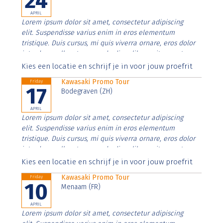
24
APRIL
Lorem ipsum dolor sit amet, consectetur adipiscing
elit. Suspendisse varius enim in eros elementum
tristique. Duis cursus, mi quis viverra ornare, eros dolor
interdum nulla, ut commodo diam libero vitae erat.
Aenean faucibus nibh et justo cursus id rutrum lorem
Kies een locatie en schrijf je in voor jouw proefrit
imperdiet. Nunc ut sem vitae risus tristique posuere.
Kawasaki Promo Tour
Friday
17
Bodegraven (ZH)
APRIL
Lorem ipsum dolor sit amet, consectetur adipiscing
elit. Suspendisse varius enim in eros elementum
tristique. Duis cursus, mi quis viverra ornare, eros dolor
interdum nulla, ut commodo diam libero vitae erat.
Aenean faucibus nibh et justo cursus id rutrum lorem
Kies een locatie en schrijf je in voor jouw proefrit
imperdiet. Nunc ut sem vitae risus tristique posuere.
Kawasaki Promo Tour
Friday
10
Menaam (FR)
APRIL
Lorem ipsum dolor sit amet, consectetur adipiscing