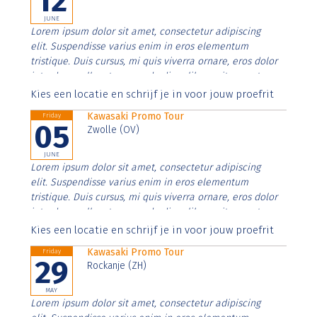
12
JUNE
Lorem ipsum dolor sit amet, consectetur adipiscing
elit. Suspendisse varius enim in eros elementum
tristique. Duis cursus, mi quis viverra ornare, eros dolor
interdum nulla, ut commodo diam libero vitae erat.
Aenean faucibus nibh et justo cursus id rutrum lorem
Kies een locatie en schrijf je in voor jouw proefrit
imperdiet. Nunc ut sem vitae risus tristique posuere.
Kawasaki Promo Tour
Friday
05
Zwolle (OV)
JUNE
Lorem ipsum dolor sit amet, consectetur adipiscing
elit. Suspendisse varius enim in eros elementum
tristique. Duis cursus, mi quis viverra ornare, eros dolor
interdum nulla, ut commodo diam libero vitae erat.
Aenean faucibus nibh et justo cursus id rutrum lorem
Kies een locatie en schrijf je in voor jouw proefrit
imperdiet. Nunc ut sem vitae risus tristique posuere.
Kawasaki Promo Tour
Friday
29
Rockanje (ZH)
MAY
Lorem ipsum dolor sit amet, consectetur adipiscing