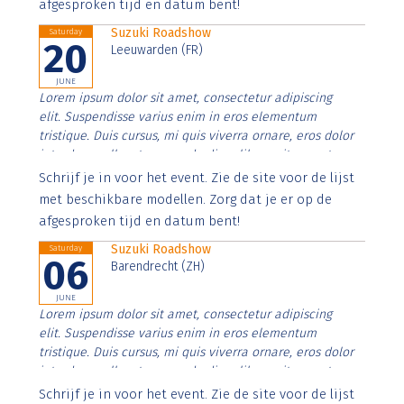
afgesproken tijd en datum bent!
Suzuki Roadshow
Saturday
20
Leeuwarden (FR)
JUNE
Lorem ipsum dolor sit amet, consectetur adipiscing
elit. Suspendisse varius enim in eros elementum
tristique. Duis cursus, mi quis viverra ornare, eros dolor
interdum nulla, ut commodo diam libero vitae erat.
Aenean faucibus nibh et justo cursus id rutrum lorem
Schrijf je in voor het event. Zie de site voor de lijst
imperdiet. Nunc ut sem vitae risus tristique posuere.
met beschikbare modellen. Zorg dat je er op de
afgesproken tijd en datum bent!
Suzuki Roadshow
Saturday
06
Barendrecht (ZH)
JUNE
Lorem ipsum dolor sit amet, consectetur adipiscing
elit. Suspendisse varius enim in eros elementum
tristique. Duis cursus, mi quis viverra ornare, eros dolor
interdum nulla, ut commodo diam libero vitae erat.
Aenean faucibus nibh et justo cursus id rutrum lorem
Schrijf je in voor het event. Zie de site voor de lijst