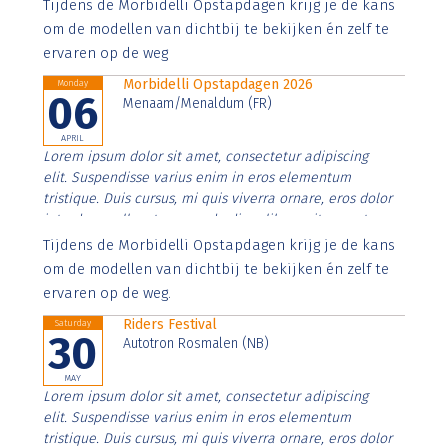
Aenean faucibus nibh et justo cursus id rutrum lorem
Tijdens de Morbidelli Opstapdagen krijg je de kans
imperdiet. Nunc ut sem vitae risus tristique posuere.
om de modellen van dichtbij te bekijken én zelf te
ervaren op de weg
Morbidelli Opstapdagen 2026
Monday
06
Menaam/Menaldum (FR)
APRIL
Lorem ipsum dolor sit amet, consectetur adipiscing
elit. Suspendisse varius enim in eros elementum
tristique. Duis cursus, mi quis viverra ornare, eros dolor
interdum nulla, ut commodo diam libero vitae erat.
Aenean faucibus nibh et justo cursus id rutrum lorem
Tijdens de Morbidelli Opstapdagen krijg je de kans
imperdiet. Nunc ut sem vitae risus tristique posuere.
om de modellen van dichtbij te bekijken én zelf te
ervaren op de weg.
Riders Festival
Saturday
30
Autotron Rosmalen (NB)
MAY
Lorem ipsum dolor sit amet, consectetur adipiscing
elit. Suspendisse varius enim in eros elementum
tristique. Duis cursus, mi quis viverra ornare, eros dolor