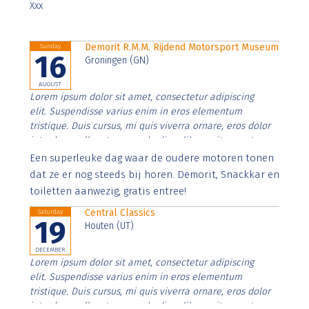
Xxx
Demorit R.M.M. Rijdend Motorsport Museum
Sunday
16
Groningen (GN)
AUGUST
Lorem ipsum dolor sit amet, consectetur adipiscing
elit. Suspendisse varius enim in eros elementum
tristique. Duis cursus, mi quis viverra ornare, eros dolor
interdum nulla, ut commodo diam libero vitae erat.
Aenean faucibus nibh et justo cursus id rutrum lorem
Een superleuke dag waar de oudere motoren tonen
imperdiet. Nunc ut sem vitae risus tristique posuere.
dat ze er nog steeds bij horen. Demorit, Snackkar en
toiletten aanwezig, gratis entree!
Central Classics
Saturday
19
Houten (UT)
DECEMBER
Lorem ipsum dolor sit amet, consectetur adipiscing
elit. Suspendisse varius enim in eros elementum
tristique. Duis cursus, mi quis viverra ornare, eros dolor
interdum nulla, ut commodo diam libero vitae erat.