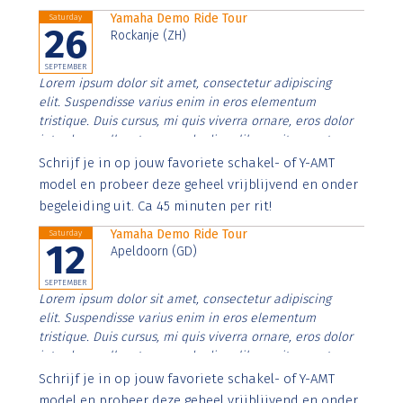
Yamaha Demo Ride Tour
Saturday
26
Rockanje (ZH)
SEPTEMBER
Lorem ipsum dolor sit amet, consectetur adipiscing
elit. Suspendisse varius enim in eros elementum
tristique. Duis cursus, mi quis viverra ornare, eros dolor
interdum nulla, ut commodo diam libero vitae erat.
Aenean faucibus nibh et justo cursus id rutrum lorem
Schrijf je in op jouw favoriete schakel- of Y-AMT
imperdiet. Nunc ut sem vitae risus tristique posuere.
model en probeer deze geheel vrijblijvend en onder
begeleiding uit. Ca 45 minuten per rit!
Yamaha Demo Ride Tour
Saturday
12
Apeldoorn (GD)
SEPTEMBER
Lorem ipsum dolor sit amet, consectetur adipiscing
elit. Suspendisse varius enim in eros elementum
tristique. Duis cursus, mi quis viverra ornare, eros dolor
interdum nulla, ut commodo diam libero vitae erat.
Aenean faucibus nibh et justo cursus id rutrum lorem
Schrijf je in op jouw favoriete schakel- of Y-AMT
imperdiet. Nunc ut sem vitae risus tristique posuere.
model en probeer deze geheel vrijblijvend en onder