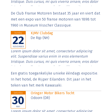
tristique. Duis cursus, mi quis viverra ornare, eros dolor
interdum nulla, ut commodo diam libero vitae erat.
Aenean faucibus nibh et justo cursus id rutrum lorem
De Club Franse Motoren bestaat 35 jaar en viert dat
imperdiet. Nunc ut sem vitae risus tristique posuere.
met een expo van 50 franse motoren van 1898 tot
1960 in Museum Visscher Classique.
KJMV Clubdag
Sunday
22
De Rijp (NH)
NOVEMBER
Lorem ipsum dolor sit amet, consectetur adipiscing
elit. Suspendisse varius enim in eros elementum
tristique. Duis cursus, mi quis viverra ornare, eros dolor
interdum nulla, ut commodo diam libero vitae erat.
Aenean faucibus nibh et justo cursus id rutrum lorem
Een gratis toegankelijke unieke ééndags expositie.
imperdiet. Nunc ut sem vitae risus tristique posuere.
In het hotel, de Rijper Eilanden. Dit jaar in het
teken van het merk Kawasaki.
Oringer Motor Bikers Tocht
Saturday
30
Odoorn (DR)
MAY
Lorem ipsum dolor sit amet, consectetur adipiscing