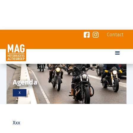
Contact
Agenda
X
Xxx