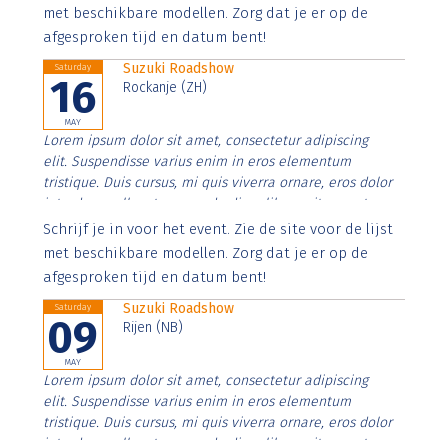
imperdiet. Nunc ut sem vitae risus tristique posuere.
met beschikbare modellen. Zorg dat je er op de
afgesproken tijd en datum bent!
Suzuki Roadshow
Saturday
16
Rockanje (ZH)
MAY
Lorem ipsum dolor sit amet, consectetur adipiscing
elit. Suspendisse varius enim in eros elementum
tristique. Duis cursus, mi quis viverra ornare, eros dolor
interdum nulla, ut commodo diam libero vitae erat.
Aenean faucibus nibh et justo cursus id rutrum lorem
Schrijf je in voor het event. Zie de site voor de lijst
imperdiet. Nunc ut sem vitae risus tristique posuere.
met beschikbare modellen. Zorg dat je er op de
afgesproken tijd en datum bent!
Suzuki Roadshow
Saturday
09
Rijen (NB)
MAY
Lorem ipsum dolor sit amet, consectetur adipiscing
elit. Suspendisse varius enim in eros elementum
tristique. Duis cursus, mi quis viverra ornare, eros dolor
interdum nulla, ut commodo diam libero vitae erat.