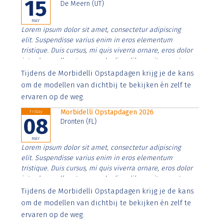
15
De Meern (UT)
MAY
Lorem ipsum dolor sit amet, consectetur adipiscing
elit. Suspendisse varius enim in eros elementum
tristique. Duis cursus, mi quis viverra ornare, eros dolor
interdum nulla, ut commodo diam libero vitae erat.
Aenean faucibus nibh et justo cursus id rutrum lorem
Tijdens de Morbidelli Opstapdagen krijg je de kans
imperdiet. Nunc ut sem vitae risus tristique posuere.
om de modellen van dichtbij te bekijken én zelf te
ervaren op de weg.
Morbidelli Opstapdagen 2026
Friday
08
Dronten (FL)
MAY
Lorem ipsum dolor sit amet, consectetur adipiscing
elit. Suspendisse varius enim in eros elementum
tristique. Duis cursus, mi quis viverra ornare, eros dolor
interdum nulla, ut commodo diam libero vitae erat.
Aenean faucibus nibh et justo cursus id rutrum lorem
Tijdens de Morbidelli Opstapdagen krijg je de kans
imperdiet. Nunc ut sem vitae risus tristique posuere.
om de modellen van dichtbij te bekijken én zelf te
ervaren op de weg.