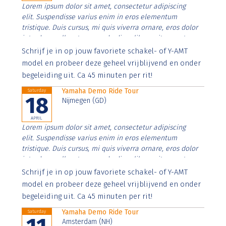
Lorem ipsum dolor sit amet, consectetur adipiscing
elit. Suspendisse varius enim in eros elementum
tristique. Duis cursus, mi quis viverra ornare, eros dolor
interdum nulla, ut commodo diam libero vitae erat.
Aenean faucibus nibh et justo cursus id rutrum lorem
Schrijf je in op jouw favoriete schakel- of Y-AMT
imperdiet. Nunc ut sem vitae risus tristique posuere.
model en probeer deze geheel vrijblijvend en onder
begeleiding uit. Ca 45 minuten per rit!
Yamaha Demo Ride Tour
Saturday
18
Nijmegen (GD)
APRIL
Lorem ipsum dolor sit amet, consectetur adipiscing
elit. Suspendisse varius enim in eros elementum
tristique. Duis cursus, mi quis viverra ornare, eros dolor
interdum nulla, ut commodo diam libero vitae erat.
Aenean faucibus nibh et justo cursus id rutrum lorem
Schrijf je in op jouw favoriete schakel- of Y-AMT
imperdiet. Nunc ut sem vitae risus tristique posuere.
model en probeer deze geheel vrijblijvend en onder
begeleiding uit. Ca 45 minuten per rit!
Yamaha Demo Ride Tour
Saturday
Amsterdam (NH)