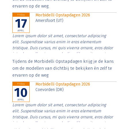
ervaren op de weg.
Morbidelli Opstapdagen 2026
Friday
17
Amersfoort (UT)
APRIL
Lorem ipsum dolor sit amet, consectetur adipiscing
elit. Suspendisse varius enim in eros elementum
tristique. Duis cursus, mi quis viverra ornare, eros dolor
interdum nulla, ut commodo diam libero vitae erat.
Aenean faucibus nibh et justo cursus id rutrum lorem
Tijdens de Morbidelli Opstapdagen krijg je de kans
imperdiet. Nunc ut sem vitae risus tristique posuere.
om de modellen van dichtbij te bekijken én zelf te
ervaren op de weg
Morbidelli Opstapdagen 2026
Friday
10
Coevorden (DR)
APRIL
Lorem ipsum dolor sit amet, consectetur adipiscing
elit. Suspendisse varius enim in eros elementum
tristique. Duis cursus, mi quis viverra ornare, eros dolor
interdum nulla, ut commodo diam libero vitae erat.