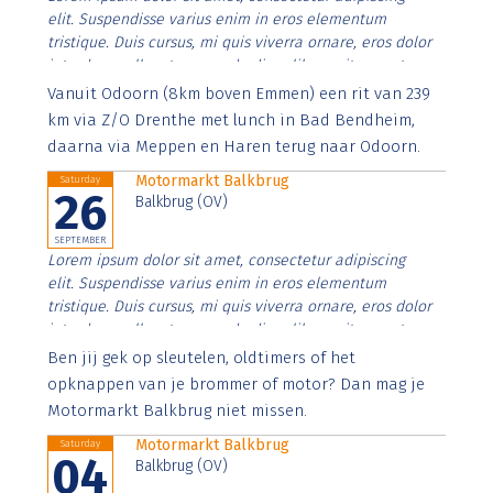
elit. Suspendisse varius enim in eros elementum
tristique. Duis cursus, mi quis viverra ornare, eros dolor
interdum nulla, ut commodo diam libero vitae erat.
Aenean faucibus nibh et justo cursus id rutrum lorem
Vanuit Odoorn (8km boven Emmen) een rit van 239
imperdiet. Nunc ut sem vitae risus tristique posuere.
km via Z/O Drenthe met lunch in Bad Bendheim,
daarna via Meppen en Haren terug naar Odoorn.
Motormarkt Balkbrug
Saturday
26
Balkbrug (OV)
SEPTEMBER
Lorem ipsum dolor sit amet, consectetur adipiscing
elit. Suspendisse varius enim in eros elementum
tristique. Duis cursus, mi quis viverra ornare, eros dolor
interdum nulla, ut commodo diam libero vitae erat.
Aenean faucibus nibh et justo cursus id rutrum lorem
Ben jij gek op sleutelen, oldtimers of het
imperdiet. Nunc ut sem vitae risus tristique posuere.
opknappen van je brommer of motor? Dan mag je
Motormarkt Balkbrug niet missen.
Motormarkt Balkbrug
Saturday
04
Balkbrug (OV)