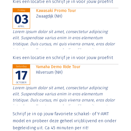
Aenean faucibus nibh et justo cursus id rutrum lorem
Kies een locatie en schrijf je in voor jouw proefrit
imperdiet. Nunc ut sem vitae risus tristique posuere.
Kawasaki Promo Tour
Friday
03
Zwaagdijk (NH)
APRIL
Lorem ipsum dolor sit amet, consectetur adipiscing
elit. Suspendisse varius enim in eros elementum
tristique. Duis cursus, mi quis viverra ornare, eros dolor
interdum nulla, ut commodo diam libero vitae erat.
Aenean faucibus nibh et justo cursus id rutrum lorem
Kies een locatie en schrijf je in voor jouw proefrit
imperdiet. Nunc ut sem vitae risus tristique posuere.
Yamaha Demo Ride Tour
Saturday
17
Hilversum (NH)
OCTOBER
Lorem ipsum dolor sit amet, consectetur adipiscing
elit. Suspendisse varius enim in eros elementum
tristique. Duis cursus, mi quis viverra ornare, eros dolor
interdum nulla, ut commodo diam libero vitae erat.
Aenean faucibus nibh et justo cursus id rutrum lorem
Schrijf je in op jouw favoriete schakel- of Y-AMT
imperdiet. Nunc ut sem vitae risus tristique posuere.
model en probeer deze geheel vrijblijvend en onder
begeleiding uit. Ca 45 minuten per rit!