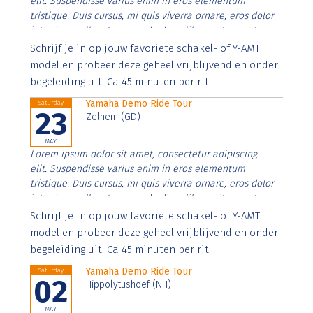
elit. Suspendisse varius enim in eros elementum
tristique. Duis cursus, mi quis viverra ornare, eros dolor
interdum nulla, ut commodo diam libero vitae erat.
Aenean faucibus nibh et justo cursus id rutrum lorem
Schrijf je in op jouw favoriete schakel- of Y-AMT
imperdiet. Nunc ut sem vitae risus tristique posuere.
model en probeer deze geheel vrijblijvend en onder
begeleiding uit. Ca 45 minuten per rit!
Yamaha Demo Ride Tour
Saturday
23
Zelhem (GD)
MAY
Lorem ipsum dolor sit amet, consectetur adipiscing
elit. Suspendisse varius enim in eros elementum
tristique. Duis cursus, mi quis viverra ornare, eros dolor
interdum nulla, ut commodo diam libero vitae erat.
Aenean faucibus nibh et justo cursus id rutrum lorem
Schrijf je in op jouw favoriete schakel- of Y-AMT
imperdiet. Nunc ut sem vitae risus tristique posuere.
model en probeer deze geheel vrijblijvend en onder
begeleiding uit. Ca 45 minuten per rit!
Yamaha Demo Ride Tour
Saturday
02
Hippolytushoef (NH)
MAY