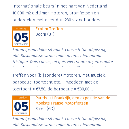
Aenean faucibus nibh et justo cursus id rutrum lorem
Internationale beurs in het hart van Nederland.
imperdiet. Nunc ut sem vitae risus tristique posuere.
10.000 m2 oldtimer motoren, bromfietsen en
onderdelen met meer dan 230 standhouders
Exoten Treffen
Saturday
05
Doorn (UT)
SEPTEMBER
Lorem ipsum dolor sit amet, consectetur adipiscing
elit. Suspendisse varius enim in eros elementum
tristique. Duis cursus, mi quis viverra ornare, eros dolor
interdum nulla, ut commodo diam libero vitae erat.
Aenean faucibus nibh et justo cursus id rutrum lorem
Treffen voor (bijzondere) motoren, met muziek,
imperdiet. Nunc ut sem vitae risus tristique posuere.
barbeque, toertocht etc..... Meedoen met de
toertocht = €7,50, de barbeque = €30,00....
Parels uit Frankrijk, een expositie van de
Thursday
05
Mooiste Franse Motorfietsen
Buren (GD)
NOVEMBER
Lorem ipsum dolor sit amet, consectetur adipiscing
elit. Suspendisse varius enim in eros elementum