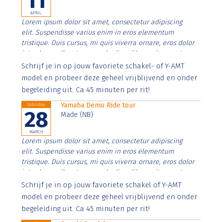
11
APRIL
Lorem ipsum dolor sit amet, consectetur adipiscing
elit. Suspendisse varius enim in eros elementum
tristique. Duis cursus, mi quis viverra ornare, eros dolor
interdum nulla, ut commodo diam libero vitae erat.
Aenean faucibus nibh et justo cursus id rutrum lorem
Schrijf je in op jouw favoriete schakel- of Y-AMT
imperdiet. Nunc ut sem vitae risus tristique posuere.
model en probeer deze geheel vrijblijvend en onder
begeleiding uit. Ca 45 minuten per rit!
Yamaha Demo Ride tour
Saturday
28
Made (NB)
MARCH
Lorem ipsum dolor sit amet, consectetur adipiscing
elit. Suspendisse varius enim in eros elementum
tristique. Duis cursus, mi quis viverra ornare, eros dolor
interdum nulla, ut commodo diam libero vitae erat.
Aenean faucibus nibh et justo cursus id rutrum lorem
Schrijf je in op jouw favoriete schakel of Y-AMT
imperdiet. Nunc ut sem vitae risus tristique posuere.
model en probeer deze geheel vrijblijvend en onder
begeleiding uit. Ca 45 minuten per rit!