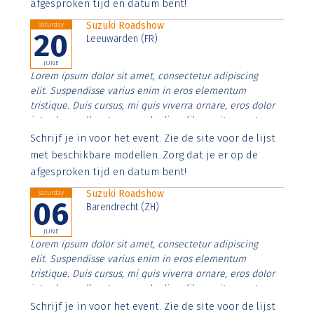
afgesproken tijd en datum bent!
Suzuki Roadshow
Saturday
20
Leeuwarden (FR)
JUNE
Lorem ipsum dolor sit amet, consectetur adipiscing
elit. Suspendisse varius enim in eros elementum
tristique. Duis cursus, mi quis viverra ornare, eros dolor
interdum nulla, ut commodo diam libero vitae erat.
Aenean faucibus nibh et justo cursus id rutrum lorem
Schrijf je in voor het event. Zie de site voor de lijst
imperdiet. Nunc ut sem vitae risus tristique posuere.
met beschikbare modellen. Zorg dat je er op de
afgesproken tijd en datum bent!
Suzuki Roadshow
Saturday
06
Barendrecht (ZH)
JUNE
Lorem ipsum dolor sit amet, consectetur adipiscing
elit. Suspendisse varius enim in eros elementum
tristique. Duis cursus, mi quis viverra ornare, eros dolor
interdum nulla, ut commodo diam libero vitae erat.
Aenean faucibus nibh et justo cursus id rutrum lorem
Schrijf je in voor het event. Zie de site voor de lijst