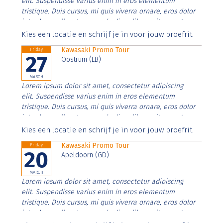
elit. Suspendisse varius enim in eros elementum
tristique. Duis cursus, mi quis viverra ornare, eros dolor
interdum nulla, ut commodo diam libero vitae erat.
Aenean faucibus nibh et justo cursus id rutrum lorem
Kies een locatie en schrijf je in voor jouw proefrit
imperdiet. Nunc ut sem vitae risus tristique posuere.
Kawasaki Promo Tour
Friday
27
Oostrum (LB)
MARCH
Lorem ipsum dolor sit amet, consectetur adipiscing
elit. Suspendisse varius enim in eros elementum
tristique. Duis cursus, mi quis viverra ornare, eros dolor
interdum nulla, ut commodo diam libero vitae erat.
Aenean faucibus nibh et justo cursus id rutrum lorem
Kies een locatie en schrijf je in voor jouw proefrit
imperdiet. Nunc ut sem vitae risus tristique posuere.
Kawasaki Promo Tour
Friday
20
Apeldoorn (GD)
MARCH
Lorem ipsum dolor sit amet, consectetur adipiscing
elit. Suspendisse varius enim in eros elementum
tristique. Duis cursus, mi quis viverra ornare, eros dolor
interdum nulla, ut commodo diam libero vitae erat.