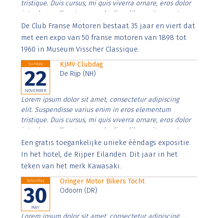
tristique. Duis cursus, mi quis viverra ornare, eros dolor
interdum nulla, ut commodo diam libero vitae erat.
Aenean faucibus nibh et justo cursus id rutrum lorem
De Club Franse Motoren bestaat 35 jaar en viert dat
imperdiet. Nunc ut sem vitae risus tristique posuere.
met een expo van 50 franse motoren van 1898 tot
1960 in Museum Visscher Classique.
KJMV Clubdag
Sunday
22
De Rijp (NH)
NOVEMBER
Lorem ipsum dolor sit amet, consectetur adipiscing
elit. Suspendisse varius enim in eros elementum
tristique. Duis cursus, mi quis viverra ornare, eros dolor
interdum nulla, ut commodo diam libero vitae erat.
Aenean faucibus nibh et justo cursus id rutrum lorem
Een gratis toegankelijke unieke ééndags expositie.
imperdiet. Nunc ut sem vitae risus tristique posuere.
In het hotel, de Rijper Eilanden. Dit jaar in het
teken van het merk Kawasaki.
Oringer Motor Bikers Tocht
Saturday
30
Odoorn (DR)
MAY
Lorem ipsum dolor sit amet, consectetur adipiscing