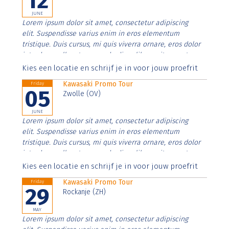
12
JUNE
Lorem ipsum dolor sit amet, consectetur adipiscing
elit. Suspendisse varius enim in eros elementum
tristique. Duis cursus, mi quis viverra ornare, eros dolor
interdum nulla, ut commodo diam libero vitae erat.
Aenean faucibus nibh et justo cursus id rutrum lorem
Kies een locatie en schrijf je in voor jouw proefrit
imperdiet. Nunc ut sem vitae risus tristique posuere.
Kawasaki Promo Tour
Friday
05
Zwolle (OV)
JUNE
Lorem ipsum dolor sit amet, consectetur adipiscing
elit. Suspendisse varius enim in eros elementum
tristique. Duis cursus, mi quis viverra ornare, eros dolor
interdum nulla, ut commodo diam libero vitae erat.
Aenean faucibus nibh et justo cursus id rutrum lorem
Kies een locatie en schrijf je in voor jouw proefrit
imperdiet. Nunc ut sem vitae risus tristique posuere.
Kawasaki Promo Tour
Friday
29
Rockanje (ZH)
MAY
Lorem ipsum dolor sit amet, consectetur adipiscing