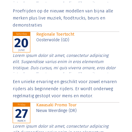
interdum nulla, ut commodo diam libero vitae erat.
Aenean faucibus nibh et justo cursus id rutrum lorem
Proefrijden op de nieuwe modellen van bijna alle
imperdiet. Nunc ut sem vitae risus tristique posuere.
merken plus live muziek, foodtrucks, beurs en
demonstraties
Regionale Toertocht
Saturday
20
Oosterwolde (GD)
JUNE
Lorem ipsum dolor sit amet, consectetur adipiscing
elit. Suspendisse varius enim in eros elementum
tristique. Duis cursus, mi quis viverra ornare, eros dolor
interdum nulla, ut commodo diam libero vitae erat.
Aenean faucibus nibh et justo cursus id rutrum lorem
Een unieke ervaring en geschikt voor zowel ervaren
imperdiet. Nunc ut sem vitae risus tristique posuere.
rijders als beginnende rijders. Er wordt onderweg
regelmatig gestopt voor mens en motor.
Kawasaki Promo Tour
Friday
27
Nieuw Weerdinge (DR)
MARCH
Lorem ipsum dolor sit amet, consectetur adipiscing