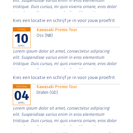
elit. Suspendisse varius enim in eros elementum
tristique. Duis cursus, mi quis viverra ornare, eros dolor
interdum nulla, ut commodo diam libero vitae erat.
Aenean faucibus nibh et justo cursus id rutrum lorem
Kies een locatie en schrijf je in voor jouw proefrit
imperdiet. Nunc ut sem vitae risus tristique posuere.
Kawasaki Promo Tour
Friday
10
Oss (NB)
APRIL
Lorem ipsum dolor sit amet, consectetur adipiscing
elit. Suspendisse varius enim in eros elementum
tristique. Duis cursus, mi quis viverra ornare, eros dolor
interdum nulla, ut commodo diam libero vitae erat.
Aenean faucibus nibh et justo cursus id rutrum lorem
Kies een locatie en schrijf je in voor jouw proefrit
imperdiet. Nunc ut sem vitae risus tristique posuere.
Kawasaki Promo Tour
Saturday
04
Druten (GD)
APRIL
Lorem ipsum dolor sit amet, consectetur adipiscing
elit. Suspendisse varius enim in eros elementum
tristique. Duis cursus, mi quis viverra ornare, eros dolor
interdum nulla, ut commodo diam libero vitae erat.