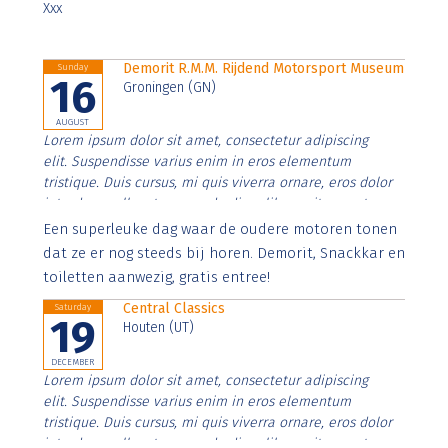
Xxx
Demorit R.M.M. Rijdend Motorsport Museum
Sunday
16
Groningen (GN)
AUGUST
Lorem ipsum dolor sit amet, consectetur adipiscing
elit. Suspendisse varius enim in eros elementum
tristique. Duis cursus, mi quis viverra ornare, eros dolor
interdum nulla, ut commodo diam libero vitae erat.
Aenean faucibus nibh et justo cursus id rutrum lorem
Een superleuke dag waar de oudere motoren tonen
imperdiet. Nunc ut sem vitae risus tristique posuere.
dat ze er nog steeds bij horen. Demorit, Snackkar en
toiletten aanwezig, gratis entree!
Central Classics
Saturday
19
Houten (UT)
DECEMBER
Lorem ipsum dolor sit amet, consectetur adipiscing
elit. Suspendisse varius enim in eros elementum
tristique. Duis cursus, mi quis viverra ornare, eros dolor
interdum nulla, ut commodo diam libero vitae erat.