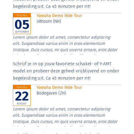
begeleiding uit. Ca 45 minuten per rit!
Yamaha Demo Ride Tour
Saturday
05
Uithoorn (NH)
SEPTEMBER
Lorem ipsum dolor sit amet, consectetur adipiscing
elit. Suspendisse varius enim in eros elementum
tristique. Duis cursus, mi quis viverra ornare, eros dolor
interdum nulla, ut commodo diam libero vitae erat.
Aenean faucibus nibh et justo cursus id rutrum lorem
Schrijf je in op jouw favoriete schakel- of Y-AMT
imperdiet. Nunc ut sem vitae risus tristique posuere.
model en probeer deze geheel vrijblijvend en onder
begeleiding uit. Ca 45 minuten per rit!
Yamaha Demo Ride Tour
Saturday
22
Bodegaven (ZH)
AUGUST
Lorem ipsum dolor sit amet, consectetur adipiscing
elit. Suspendisse varius enim in eros elementum
tristique. Duis cursus, mi quis viverra ornare, eros dolor
interdum nulla, ut commodo diam libero vitae erat.