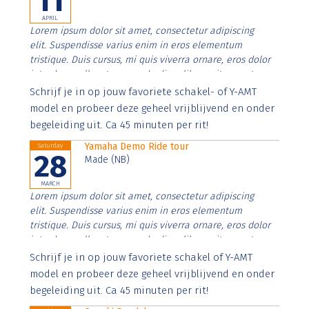
11
APRIL
Lorem ipsum dolor sit amet, consectetur adipiscing
elit. Suspendisse varius enim in eros elementum
tristique. Duis cursus, mi quis viverra ornare, eros dolor
interdum nulla, ut commodo diam libero vitae erat.
Aenean faucibus nibh et justo cursus id rutrum lorem
Schrijf je in op jouw favoriete schakel- of Y-AMT
imperdiet. Nunc ut sem vitae risus tristique posuere.
model en probeer deze geheel vrijblijvend en onder
begeleiding uit. Ca 45 minuten per rit!
Yamaha Demo Ride tour
Saturday
28
Made (NB)
MARCH
Lorem ipsum dolor sit amet, consectetur adipiscing
elit. Suspendisse varius enim in eros elementum
tristique. Duis cursus, mi quis viverra ornare, eros dolor
interdum nulla, ut commodo diam libero vitae erat.
Aenean faucibus nibh et justo cursus id rutrum lorem
Schrijf je in op jouw favoriete schakel of Y-AMT
imperdiet. Nunc ut sem vitae risus tristique posuere.
model en probeer deze geheel vrijblijvend en onder
begeleiding uit. Ca 45 minuten per rit!