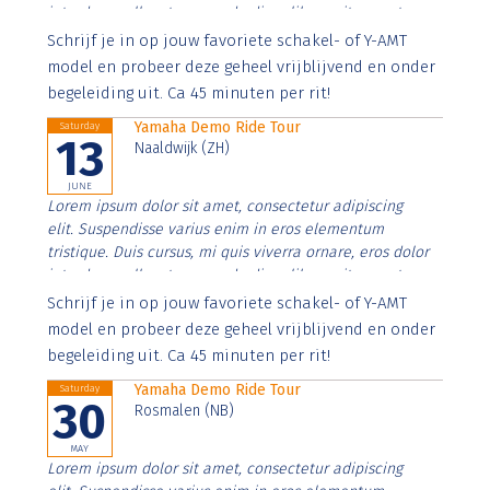
interdum nulla, ut commodo diam libero vitae erat.
Aenean faucibus nibh et justo cursus id rutrum lorem
Schrijf je in op jouw favoriete schakel- of Y-AMT
imperdiet. Nunc ut sem vitae risus tristique posuere.
model en probeer deze geheel vrijblijvend en onder
begeleiding uit. Ca 45 minuten per rit!
Yamaha Demo Ride Tour
Saturday
13
Naaldwijk (ZH)
JUNE
Lorem ipsum dolor sit amet, consectetur adipiscing
elit. Suspendisse varius enim in eros elementum
tristique. Duis cursus, mi quis viverra ornare, eros dolor
interdum nulla, ut commodo diam libero vitae erat.
Aenean faucibus nibh et justo cursus id rutrum lorem
Schrijf je in op jouw favoriete schakel- of Y-AMT
imperdiet. Nunc ut sem vitae risus tristique posuere.
model en probeer deze geheel vrijblijvend en onder
begeleiding uit. Ca 45 minuten per rit!
Yamaha Demo Ride Tour
Saturday
30
Rosmalen (NB)
MAY
Lorem ipsum dolor sit amet, consectetur adipiscing