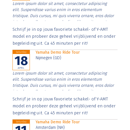
Lorem ipsum dolor sit amet, consectetur adipiscing
elit. Suspendisse varius enim in eros elementum
tristique. Duis cursus, mi quis viverra ornare, eros dolor
interdum nulla, ut commodo diam libero vitae erat.
Aenean faucibus nibh et justo cursus id rutrum lorem
Schrijf je in op jouw favoriete schakel- of Y-AMT
imperdiet. Nunc ut sem vitae risus tristique posuere.
model en probeer deze geheel vrijblijvend en onder
begeleiding uit. Ca 45 minuten per rit!
Yamaha Demo Ride Tour
Saturday
18
Nijmegen (GD)
APRIL
Lorem ipsum dolor sit amet, consectetur adipiscing
elit. Suspendisse varius enim in eros elementum
tristique. Duis cursus, mi quis viverra ornare, eros dolor
interdum nulla, ut commodo diam libero vitae erat.
Aenean faucibus nibh et justo cursus id rutrum lorem
Schrijf je in op jouw favoriete schakel- of Y-AMT
imperdiet. Nunc ut sem vitae risus tristique posuere.
model en probeer deze geheel vrijblijvend en onder
begeleiding uit. Ca 45 minuten per rit!
Yamaha Demo Ride Tour
Saturday
Amsterdam (NH)