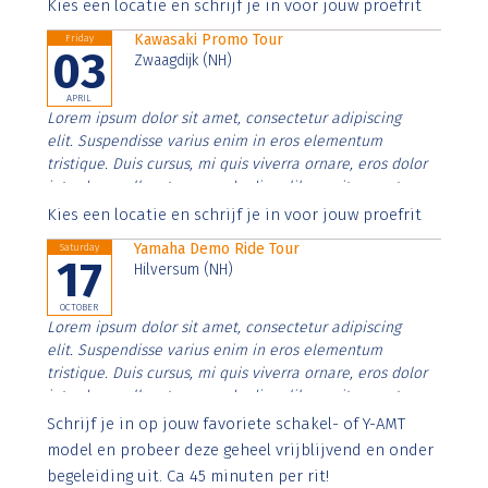
Aenean faucibus nibh et justo cursus id rutrum lorem
Kies een locatie en schrijf je in voor jouw proefrit
imperdiet. Nunc ut sem vitae risus tristique posuere.
Kawasaki Promo Tour
Friday
03
Zwaagdijk (NH)
APRIL
Lorem ipsum dolor sit amet, consectetur adipiscing
elit. Suspendisse varius enim in eros elementum
tristique. Duis cursus, mi quis viverra ornare, eros dolor
interdum nulla, ut commodo diam libero vitae erat.
Aenean faucibus nibh et justo cursus id rutrum lorem
Kies een locatie en schrijf je in voor jouw proefrit
imperdiet. Nunc ut sem vitae risus tristique posuere.
Yamaha Demo Ride Tour
Saturday
17
Hilversum (NH)
OCTOBER
Lorem ipsum dolor sit amet, consectetur adipiscing
elit. Suspendisse varius enim in eros elementum
tristique. Duis cursus, mi quis viverra ornare, eros dolor
interdum nulla, ut commodo diam libero vitae erat.
Aenean faucibus nibh et justo cursus id rutrum lorem
Schrijf je in op jouw favoriete schakel- of Y-AMT
imperdiet. Nunc ut sem vitae risus tristique posuere.
model en probeer deze geheel vrijblijvend en onder
begeleiding uit. Ca 45 minuten per rit!