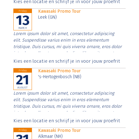
Aenean faucibus nibh et justo cursus id rutrum lorem
Kies een locatie en schrijf je in voor jouw proefrit
imperdiet. Nunc ut sem vitae risus tristique posuere.
Kawasaki Promo Tour
Friday
13
Leek (GN)
MARCH
Lorem ipsum dolor sit amet, consectetur adipiscing
elit. Suspendisse varius enim in eros elementum
tristique. Duis cursus, mi quis viverra ornare, eros dolor
interdum nulla, ut commodo diam libero vitae erat.
Aenean faucibus nibh et justo cursus id rutrum lorem
Kies een locatie en schrijf je in voor jouw proefrit
imperdiet. Nunc ut sem vitae risus tristique posuere.
Kawasaki Promo Tour
Friday
21
's-Hertogenbosch (NB)
AUGUST
Lorem ipsum dolor sit amet, consectetur adipiscing
elit. Suspendisse varius enim in eros elementum
tristique. Duis cursus, mi quis viverra ornare, eros dolor
interdum nulla, ut commodo diam libero vitae erat.
Aenean faucibus nibh et justo cursus id rutrum lorem
Kies een locatie en schrijf je in voor jouw proefrit
imperdiet. Nunc ut sem vitae risus tristique posuere.
Kawasaki Promo Tour
Friday
Alkmaar (NH)