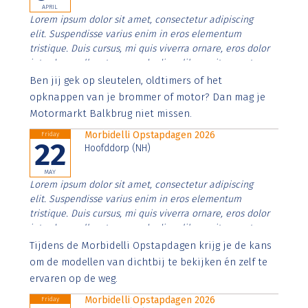
APRIL
Lorem ipsum dolor sit amet, consectetur adipiscing
elit. Suspendisse varius enim in eros elementum
tristique. Duis cursus, mi quis viverra ornare, eros dolor
interdum nulla, ut commodo diam libero vitae erat.
Aenean faucibus nibh et justo cursus id rutrum lorem
Ben jij gek op sleutelen, oldtimers of het
imperdiet. Nunc ut sem vitae risus tristique posuere.
opknappen van je brommer of motor? Dan mag je
Motormarkt Balkbrug niet missen.
Morbidelli Opstapdagen 2026
Friday
22
Hoofddorp (NH)
MAY
Lorem ipsum dolor sit amet, consectetur adipiscing
elit. Suspendisse varius enim in eros elementum
tristique. Duis cursus, mi quis viverra ornare, eros dolor
interdum nulla, ut commodo diam libero vitae erat.
Aenean faucibus nibh et justo cursus id rutrum lorem
Tijdens de Morbidelli Opstapdagen krijg je de kans
imperdiet. Nunc ut sem vitae risus tristique posuere.
om de modellen van dichtbij te bekijken én zelf te
ervaren op de weg.
Morbidelli Opstapdagen 2026
Friday