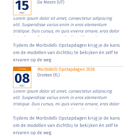
15
De Meern (UT)
MAY
Lorem ipsum dolor sit amet, consectetur adipiscing
elit. Suspendisse varius enim in eros elementum
tristique. Duis cursus, mi quis viverra ornare, eros dolor
interdum nulla, ut commodo diam libero vitae erat.
Aenean faucibus nibh et justo cursus id rutrum lorem
Tijdens de Morbidelli Opstapdagen krijg je de kans
imperdiet. Nunc ut sem vitae risus tristique posuere.
om de modellen van dichtbij te bekijken én zelf te
ervaren op de weg.
Morbidelli Opstapdagen 2026
Friday
08
Dronten (FL)
MAY
Lorem ipsum dolor sit amet, consectetur adipiscing
elit. Suspendisse varius enim in eros elementum
tristique. Duis cursus, mi quis viverra ornare, eros dolor
interdum nulla, ut commodo diam libero vitae erat.
Aenean faucibus nibh et justo cursus id rutrum lorem
Tijdens de Morbidelli Opstapdagen krijg je de kans
imperdiet. Nunc ut sem vitae risus tristique posuere.
om de modellen van dichtbij te bekijken én zelf te
ervaren op de weg.