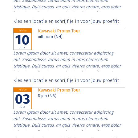
elit. Suspendisse varius enim in eros elementum
tristique. Duis cursus, mi quis viverra ornare, eros dolor
interdum nulla, ut commodo diam libero vitae erat.
Aenean faucibus nibh et justo cursus id rutrum lorem
Kies een locatie en schrijf je in voor jouw proefrit
imperdiet. Nunc ut sem vitae risus tristique posuere.
Kawasaki Promo Tour
Friday
10
uithoorn (NH)
JULY
Lorem ipsum dolor sit amet, consectetur adipiscing
elit. Suspendisse varius enim in eros elementum
tristique. Duis cursus, mi quis viverra ornare, eros dolor
interdum nulla, ut commodo diam libero vitae erat.
Aenean faucibus nibh et justo cursus id rutrum lorem
Kies een locatie en schrijf je in voor jouw proefrit
imperdiet. Nunc ut sem vitae risus tristique posuere.
Kawasaki Promo Tour
Friday
03
Rijen (NB)
JULY
Lorem ipsum dolor sit amet, consectetur adipiscing
elit. Suspendisse varius enim in eros elementum
tristique. Duis cursus, mi quis viverra ornare, eros dolor
interdum nulla, ut commodo diam libero vitae erat.