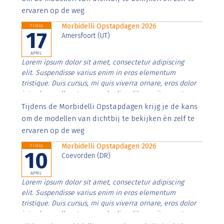
ervaren op de weg.
Morbidelli Opstapdagen 2026
Friday
17
Amersfoort (UT)
APRIL
Lorem ipsum dolor sit amet, consectetur adipiscing
elit. Suspendisse varius enim in eros elementum
tristique. Duis cursus, mi quis viverra ornare, eros dolor
interdum nulla, ut commodo diam libero vitae erat.
Aenean faucibus nibh et justo cursus id rutrum lorem
Tijdens de Morbidelli Opstapdagen krijg je de kans
imperdiet. Nunc ut sem vitae risus tristique posuere.
om de modellen van dichtbij te bekijken én zelf te
ervaren op de weg
Morbidelli Opstapdagen 2026
Friday
10
Coevorden (DR)
APRIL
Lorem ipsum dolor sit amet, consectetur adipiscing
elit. Suspendisse varius enim in eros elementum
tristique. Duis cursus, mi quis viverra ornare, eros dolor
interdum nulla, ut commodo diam libero vitae erat.