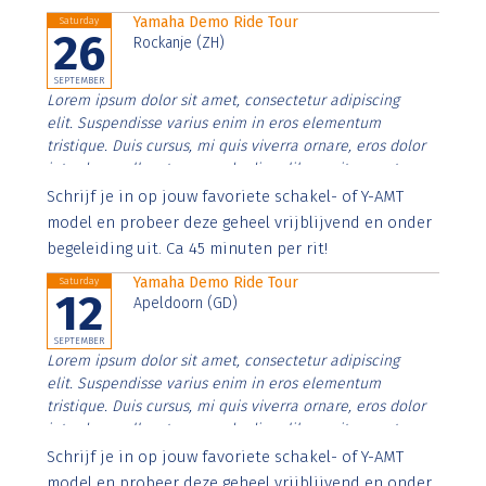
Yamaha Demo Ride Tour
Saturday
26
Rockanje (ZH)
SEPTEMBER
Lorem ipsum dolor sit amet, consectetur adipiscing
elit. Suspendisse varius enim in eros elementum
tristique. Duis cursus, mi quis viverra ornare, eros dolor
interdum nulla, ut commodo diam libero vitae erat.
Aenean faucibus nibh et justo cursus id rutrum lorem
Schrijf je in op jouw favoriete schakel- of Y-AMT
imperdiet. Nunc ut sem vitae risus tristique posuere.
model en probeer deze geheel vrijblijvend en onder
begeleiding uit. Ca 45 minuten per rit!
Yamaha Demo Ride Tour
Saturday
12
Apeldoorn (GD)
SEPTEMBER
Lorem ipsum dolor sit amet, consectetur adipiscing
elit. Suspendisse varius enim in eros elementum
tristique. Duis cursus, mi quis viverra ornare, eros dolor
interdum nulla, ut commodo diam libero vitae erat.
Aenean faucibus nibh et justo cursus id rutrum lorem
Schrijf je in op jouw favoriete schakel- of Y-AMT
imperdiet. Nunc ut sem vitae risus tristique posuere.
model en probeer deze geheel vrijblijvend en onder