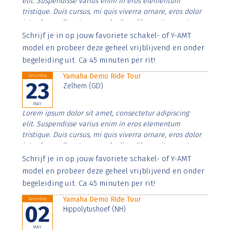
elit. Suspendisse varius enim in eros elementum
tristique. Duis cursus, mi quis viverra ornare, eros dolor
interdum nulla, ut commodo diam libero vitae erat.
Aenean faucibus nibh et justo cursus id rutrum lorem
Schrijf je in op jouw favoriete schakel- of Y-AMT
imperdiet. Nunc ut sem vitae risus tristique posuere.
model en probeer deze geheel vrijblijvend en onder
begeleiding uit. Ca 45 minuten per rit!
Yamaha Demo Ride Tour
Saturday
23
Zelhem (GD)
MAY
Lorem ipsum dolor sit amet, consectetur adipiscing
elit. Suspendisse varius enim in eros elementum
tristique. Duis cursus, mi quis viverra ornare, eros dolor
interdum nulla, ut commodo diam libero vitae erat.
Aenean faucibus nibh et justo cursus id rutrum lorem
Schrijf je in op jouw favoriete schakel- of Y-AMT
imperdiet. Nunc ut sem vitae risus tristique posuere.
model en probeer deze geheel vrijblijvend en onder
begeleiding uit. Ca 45 minuten per rit!
Yamaha Demo Ride Tour
Saturday
02
Hippolytushoef (NH)
MAY