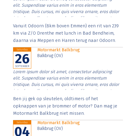
elit. Suspendisse varius enim in eros elementum
tristique. Duis cursus, mi quis viverra ornare, eros dolor
interdum nulla, ut commodo diam libero vitae erat.
Aenean faucibus nibh et justo cursus id rutrum lorem
Vanuit Odoorn (8km boven Emmen) een rit van 239
imperdiet. Nunc ut sem vitae risus tristique posuere.
km via Z/O Drenthe met lunch in Bad Bendheim,
daarna via Meppen en Haren terug naar Odoorn.
Motormarkt Balkbrug
Saturday
26
Balkbrug (OV)
SEPTEMBER
Lorem ipsum dolor sit amet, consectetur adipiscing
elit. Suspendisse varius enim in eros elementum
tristique. Duis cursus, mi quis viverra ornare, eros dolor
interdum nulla, ut commodo diam libero vitae erat.
Aenean faucibus nibh et justo cursus id rutrum lorem
Ben jij gek op sleutelen, oldtimers of het
imperdiet. Nunc ut sem vitae risus tristique posuere.
opknappen van je brommer of motor? Dan mag je
Motormarkt Balkbrug niet missen.
Motormarkt Balkbrug
Saturday
04
Balkbrug (OV)