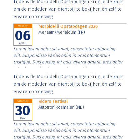
Aenean faucibus nibh et justo cursus id rutrum lorem
Tijdens de Morbidelli Opstapdagen krijg je de kans
imperdiet. Nunc ut sem vitae risus tristique posuere.
om de modellen van dichtbij te bekijken én zelf te
ervaren op de weg
Morbidelli Opstapdagen 2026
Monday
06
Menaam/Menaldum (FR)
APRIL
Lorem ipsum dolor sit amet, consectetur adipiscing
elit. Suspendisse varius enim in eros elementum
tristique. Duis cursus, mi quis viverra ornare, eros dolor
interdum nulla, ut commodo diam libero vitae erat.
Aenean faucibus nibh et justo cursus id rutrum lorem
Tijdens de Morbidelli Opstapdagen krijg je de kans
imperdiet. Nunc ut sem vitae risus tristique posuere.
om de modellen van dichtbij te bekijken én zelf te
ervaren op de weg.
Riders Festival
Saturday
30
Autotron Rosmalen (NB)
MAY
Lorem ipsum dolor sit amet, consectetur adipiscing
elit. Suspendisse varius enim in eros elementum
tristique. Duis cursus, mi quis viverra ornare, eros dolor