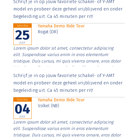
Aenean faucibus nibh et justo cursus id rutrum lorem
Schrijf je in op jouw favoriete schakel- of Y-AMT
imperdiet. Nunc ut sem vitae risus tristique posuere.
model en probeer deze geheel vrijblijvend en onder
begeleiding uit. Ca 45 minuten per rit!
Yamaha Demo Ride Tour
Saturday
25
Rogat (DR)
JULY
Lorem ipsum dolor sit amet, consectetur adipiscing
elit. Suspendisse varius enim in eros elementum
tristique. Duis cursus, mi quis viverra ornare, eros dolor
interdum nulla, ut commodo diam libero vitae erat.
Aenean faucibus nibh et justo cursus id rutrum lorem
Schrijf je in op jouw favoriete schakel- of Y-AMT
imperdiet. Nunc ut sem vitae risus tristique posuere.
model en probeer deze geheel vrijblijvend en onder
begeleiding uit. Ca 45 minuten per rit!
Yamaha Demo Ride Tour
Saturday
04
Volkel (NB)
JULY
Lorem ipsum dolor sit amet, consectetur adipiscing
elit. Suspendisse varius enim in eros elementum
tristique. Duis cursus, mi quis viverra ornare, eros dolor