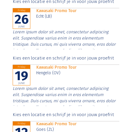
Aenean faucibus nibh et justo cursus id rutrum lorem
Kies een locatie en schrijf je in voor jouw proefrit
imperdiet. Nunc ut sem vitae risus tristique posuere.
Kawasaki Promo Tour
Friday
26
Echt (LB)
JUNE
Lorem ipsum dolor sit amet, consectetur adipiscing
elit. Suspendisse varius enim in eros elementum
tristique. Duis cursus, mi quis viverra ornare, eros dolor
interdum nulla, ut commodo diam libero vitae erat.
Aenean faucibus nibh et justo cursus id rutrum lorem
Kies een locatie en schrijf je in voor jouw proefrit
imperdiet. Nunc ut sem vitae risus tristique posuere.
Kawasaki Promo Tour
Friday
19
Hengelo (OV)
JUNE
Lorem ipsum dolor sit amet, consectetur adipiscing
elit. Suspendisse varius enim in eros elementum
tristique. Duis cursus, mi quis viverra ornare, eros dolor
interdum nulla, ut commodo diam libero vitae erat.
Aenean faucibus nibh et justo cursus id rutrum lorem
Kies een locatie en schrijf je in voor jouw proefrit
imperdiet. Nunc ut sem vitae risus tristique posuere.
Kawasaki Promo Tour
Friday
Goes (ZL)