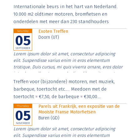
Aenean faucibus nibh et justo cursus id rutrum lorem
Internationale beurs in het hart van Nederland.
imperdiet. Nunc ut sem vitae risus tristique posuere.
10.000 m2 oldtimer motoren, bromfietsen en
onderdelen met meer dan 230 standhouders
Exoten Treffen
Saturday
05
Doorn (UT)
SEPTEMBER
Lorem ipsum dolor sit amet, consectetur adipiscing
elit. Suspendisse varius enim in eros elementum
tristique. Duis cursus, mi quis viverra ornare, eros dolor
interdum nulla, ut commodo diam libero vitae erat.
Aenean faucibus nibh et justo cursus id rutrum lorem
Treffen voor (bijzondere) motoren, met muziek,
imperdiet. Nunc ut sem vitae risus tristique posuere.
barbeque, toertocht etc..... Meedoen met de
toertocht = €7,50, de barbeque = €30,00....
Parels uit Frankrijk, een expositie van de
Thursday
05
Mooiste Franse Motorfietsen
Buren (GD)
NOVEMBER
Lorem ipsum dolor sit amet, consectetur adipiscing
elit. Suspendisse varius enim in eros elementum