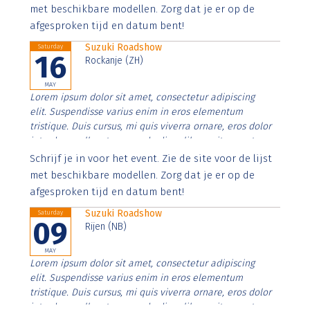
imperdiet. Nunc ut sem vitae risus tristique posuere.
met beschikbare modellen. Zorg dat je er op de
afgesproken tijd en datum bent!
Suzuki Roadshow
Saturday
16
Rockanje (ZH)
MAY
Lorem ipsum dolor sit amet, consectetur adipiscing
elit. Suspendisse varius enim in eros elementum
tristique. Duis cursus, mi quis viverra ornare, eros dolor
interdum nulla, ut commodo diam libero vitae erat.
Aenean faucibus nibh et justo cursus id rutrum lorem
Schrijf je in voor het event. Zie de site voor de lijst
imperdiet. Nunc ut sem vitae risus tristique posuere.
met beschikbare modellen. Zorg dat je er op de
afgesproken tijd en datum bent!
Suzuki Roadshow
Saturday
09
Rijen (NB)
MAY
Lorem ipsum dolor sit amet, consectetur adipiscing
elit. Suspendisse varius enim in eros elementum
tristique. Duis cursus, mi quis viverra ornare, eros dolor
interdum nulla, ut commodo diam libero vitae erat.