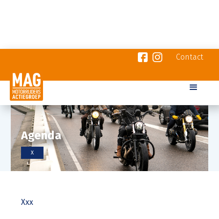
Contact
Agenda
X
Xxx