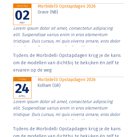
Morbidelli Opstapdagen 2026
Saturday
02
Grave (NB)
MAY
Lorem ipsum dolor sit amet, consectetur adipiscing
elit. Suspendisse varius enim in eros elementum
tristique. Duis cursus, mi quis viverra ornare, eros dolor
interdum nulla, ut commodo diam libero vitae erat.
Aenean faucibus nibh et justo cursus id rutrum lorem
Tijdens de Morbidelli Opstapdagen krijg je de kans
imperdiet. Nunc ut sem vitae risus tristique posuere.
om de modellen van dichtbij te bekijken én zelf te
ervaren op de weg.
Morbidelli Opstapdagen 2026
Friday
24
Kolham (GR)
APRIL
Lorem ipsum dolor sit amet, consectetur adipiscing
elit. Suspendisse varius enim in eros elementum
tristique. Duis cursus, mi quis viverra ornare, eros dolor
interdum nulla, ut commodo diam libero vitae erat.
Aenean faucibus nibh et justo cursus id rutrum lorem
Tijdens de Morbidelli Opstapdagen krijg je de kans
imperdiet. Nunc ut sem vitae risus tristique posuere.
om de modellen van dichtbij te bekijken én zelf te