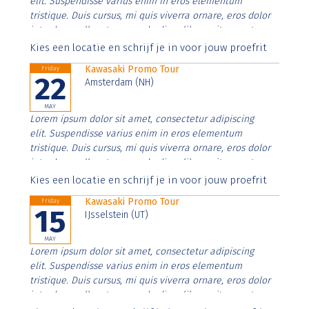
elit. Suspendisse varius enim in eros elementum
tristique. Duis cursus, mi quis viverra ornare, eros dolor
interdum nulla, ut commodo diam libero vitae erat.
Aenean faucibus nibh et justo cursus id rutrum lorem
Kies een locatie en schrijf je in voor jouw proefrit
imperdiet. Nunc ut sem vitae risus tristique posuere.
Kawasaki Promo Tour
Friday
22
Amsterdam (NH)
MAY
Lorem ipsum dolor sit amet, consectetur adipiscing
elit. Suspendisse varius enim in eros elementum
tristique. Duis cursus, mi quis viverra ornare, eros dolor
interdum nulla, ut commodo diam libero vitae erat.
Aenean faucibus nibh et justo cursus id rutrum lorem
Kies een locatie en schrijf je in voor jouw proefrit
imperdiet. Nunc ut sem vitae risus tristique posuere.
Kawasaki Promo Tour
Friday
15
IJsselstein (UT)
MAY
Lorem ipsum dolor sit amet, consectetur adipiscing
elit. Suspendisse varius enim in eros elementum
tristique. Duis cursus, mi quis viverra ornare, eros dolor
interdum nulla, ut commodo diam libero vitae erat.