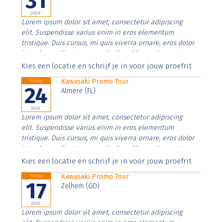
31
JULY
Lorem ipsum dolor sit amet, consectetur adipiscing
elit. Suspendisse varius enim in eros elementum
tristique. Duis cursus, mi quis viverra ornare, eros dolor
interdum nulla, ut commodo diam libero vitae erat.
Aenean faucibus nibh et justo cursus id rutrum lorem
Kies een locatie en schrijf je in voor jouw proefrit
imperdiet. Nunc ut sem vitae risus tristique posuere.
Kawasaki Promo Tour
Friday
24
Almere (FL)
JULY
Lorem ipsum dolor sit amet, consectetur adipiscing
elit. Suspendisse varius enim in eros elementum
tristique. Duis cursus, mi quis viverra ornare, eros dolor
interdum nulla, ut commodo diam libero vitae erat.
Aenean faucibus nibh et justo cursus id rutrum lorem
Kies een locatie en schrijf je in voor jouw proefrit
imperdiet. Nunc ut sem vitae risus tristique posuere.
Kawasaki Promo Tour
Friday
17
Zelhem (GD)
JULY
Lorem ipsum dolor sit amet, consectetur adipiscing