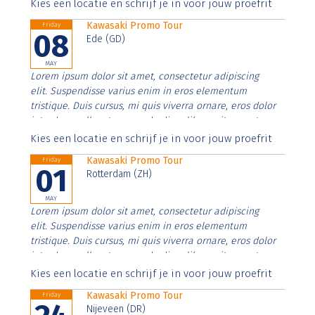
Aenean faucibus nibh et justo cursus id rutrum lorem
Kies een locatie en schrijf je in voor jouw proefrit
imperdiet. Nunc ut sem vitae risus tristique posuere.
Kawasaki Promo Tour
Friday
08
Ede (GD)
MAY
Lorem ipsum dolor sit amet, consectetur adipiscing
elit. Suspendisse varius enim in eros elementum
tristique. Duis cursus, mi quis viverra ornare, eros dolor
interdum nulla, ut commodo diam libero vitae erat.
Aenean faucibus nibh et justo cursus id rutrum lorem
Kies een locatie en schrijf je in voor jouw proefrit
imperdiet. Nunc ut sem vitae risus tristique posuere.
Kawasaki Promo Tour
Friday
01
Rotterdam (ZH)
MAY
Lorem ipsum dolor sit amet, consectetur adipiscing
elit. Suspendisse varius enim in eros elementum
tristique. Duis cursus, mi quis viverra ornare, eros dolor
interdum nulla, ut commodo diam libero vitae erat.
Aenean faucibus nibh et justo cursus id rutrum lorem
Kies een locatie en schrijf je in voor jouw proefrit
imperdiet. Nunc ut sem vitae risus tristique posuere.
Kawasaki Promo Tour
Friday
Nijeveen (DR)