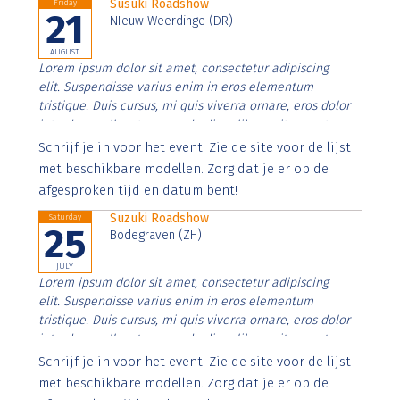
Susuki Roadshow
Friday
21
NIeuw Weerdinge (DR)
AUGUST
Lorem ipsum dolor sit amet, consectetur adipiscing
elit. Suspendisse varius enim in eros elementum
tristique. Duis cursus, mi quis viverra ornare, eros dolor
interdum nulla, ut commodo diam libero vitae erat.
Aenean faucibus nibh et justo cursus id rutrum lorem
Schrijf je in voor het event. Zie de site voor de lijst
imperdiet. Nunc ut sem vitae risus tristique posuere.
met beschikbare modellen. Zorg dat je er op de
afgesproken tijd en datum bent!
Suzuki Roadshow
Saturday
25
Bodegraven (ZH)
JULY
Lorem ipsum dolor sit amet, consectetur adipiscing
elit. Suspendisse varius enim in eros elementum
tristique. Duis cursus, mi quis viverra ornare, eros dolor
interdum nulla, ut commodo diam libero vitae erat.
Aenean faucibus nibh et justo cursus id rutrum lorem
Schrijf je in voor het event. Zie de site voor de lijst
imperdiet. Nunc ut sem vitae risus tristique posuere.
met beschikbare modellen. Zorg dat je er op de