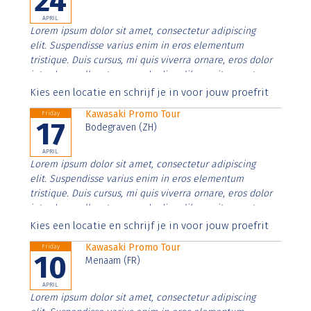
24
APRIL
Lorem ipsum dolor sit amet, consectetur adipiscing
elit. Suspendisse varius enim in eros elementum
tristique. Duis cursus, mi quis viverra ornare, eros dolor
interdum nulla, ut commodo diam libero vitae erat.
Aenean faucibus nibh et justo cursus id rutrum lorem
Kies een locatie en schrijf je in voor jouw proefrit
imperdiet. Nunc ut sem vitae risus tristique posuere.
Kawasaki Promo Tour
Friday
17
Bodegraven (ZH)
APRIL
Lorem ipsum dolor sit amet, consectetur adipiscing
elit. Suspendisse varius enim in eros elementum
tristique. Duis cursus, mi quis viverra ornare, eros dolor
interdum nulla, ut commodo diam libero vitae erat.
Aenean faucibus nibh et justo cursus id rutrum lorem
Kies een locatie en schrijf je in voor jouw proefrit
imperdiet. Nunc ut sem vitae risus tristique posuere.
Kawasaki Promo Tour
Friday
10
Menaam (FR)
APRIL
Lorem ipsum dolor sit amet, consectetur adipiscing