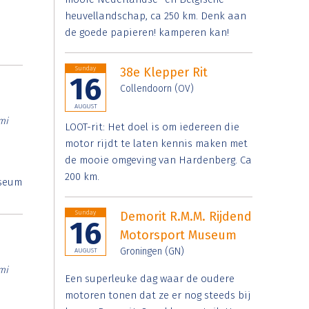
heuvellandschap, ca 250 km. Denk aan
de goede papieren! kamperen kan!
Sunday
38e Klepper Rit
16
Collendoorn (OV)
AUGUST
mi
LOOT-rit: Het doel is om iedereen die
motor rijdt te laten kennis maken met
de mooie omgeving van Hardenberg. Ca
200 km.
useum
Sunday
Demorit R.M.M. Rijdend
16
Motorsport Museum
Groningen (GN)
AUGUST
mi
Een superleuke dag waar de oudere
motoren tonen dat ze er nog steeds bij