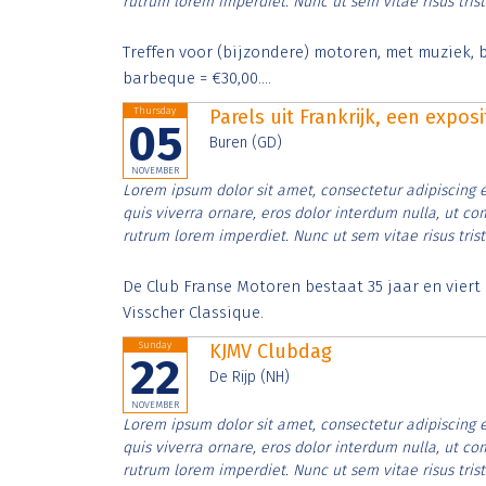
rutrum lorem imperdiet. Nunc ut sem vitae risus tris
Treffen voor (bijzondere) motoren, met muziek, b
barbeque = €30,00....
Thursday
Parels uit Frankrijk, een expos
05
Buren (GD)
NOVEMBER
Lorem ipsum dolor sit amet, consectetur adipiscing e
quis viverra ornare, eros dolor interdum nulla, ut c
rutrum lorem imperdiet. Nunc ut sem vitae risus tris
De Club Franse Motoren bestaat 35 jaar en vier
Visscher Classique.
Sunday
KJMV Clubdag
22
De Rijp (NH)
NOVEMBER
Lorem ipsum dolor sit amet, consectetur adipiscing e
quis viverra ornare, eros dolor interdum nulla, ut c
rutrum lorem imperdiet. Nunc ut sem vitae risus tris