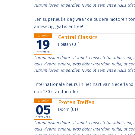
rutrum lorem imperdiet. Nunc ut sem vitae risus tris
Een superleuke dag waar de oudere motoren tonen
aanwezig, gratis entree!
Saturday
Central Classics
19
Houten (UT)
DECEMBER
Lorem ipsum dolor sit amet, consectetur adipiscing e
quis viverra ornare, eros dolor interdum nulla, ut c
rutrum lorem imperdiet. Nunc ut sem vitae risus tris
Internationale beurs in het hart van Nederland
dan 230 standhouders
Saturday
Exoten Treffen
05
Doorn (UT)
SEPTEMBER
Lorem ipsum dolor sit amet, consectetur adipiscing e
quis viverra ornare, eros dolor interdum nulla, ut c