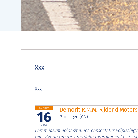
Xxx
Xxx
Sunday
Demorit R.M.M. Rijdend Moto
16
Groningen (GN)
AUGUST
Lorem ipsum dolor sit amet, consectetur adipiscing e
quis viverra ornare, eros dolor interdum nulla, ut c