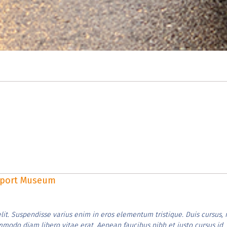
rsport Museum
lit. Suspendisse varius enim in eros elementum tristique. Duis cursus, 
ommodo diam libero vitae erat. Aenean faucibus nibh et justo cursus id