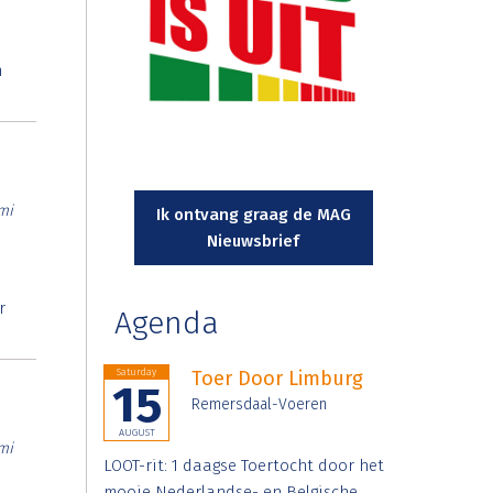
n
mi
Ik ontvang graag de MAG
Nieuwsbrief
r
Agenda
Saturday
Toer Door Limburg
15
Remersdaal-Voeren
AUGUST
mi
LOOT-rit: 1 daagse Toertocht door het
mooie Nederlandse- en Belgische