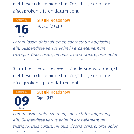
imperdiet. Nunc ut sem vitae risus tristique posuere.
met beschikbare modellen. Zorg dat je er op de
afgesproken tijd en datum bent!
Suzuki Roadshow
Saturday
16
Rockanje (ZH)
MAY
Lorem ipsum dolor sit amet, consectetur adipiscing
elit. Suspendisse varius enim in eros elementum
tristique. Duis cursus, mi quis viverra ornare, eros dolor
interdum nulla, ut commodo diam libero vitae erat.
Aenean faucibus nibh et justo cursus id rutrum lorem
Schrijf je in voor het event. Zie de site voor de lijst
imperdiet. Nunc ut sem vitae risus tristique posuere.
met beschikbare modellen. Zorg dat je er op de
afgesproken tijd en datum bent!
Suzuki Roadshow
Saturday
09
Rijen (NB)
MAY
Lorem ipsum dolor sit amet, consectetur adipiscing
elit. Suspendisse varius enim in eros elementum
tristique. Duis cursus, mi quis viverra ornare, eros dolor
interdum nulla, ut commodo diam libero vitae erat.