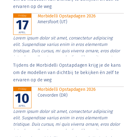
ervaren op de weg.
Morbidelli Opstapdagen 2026
Friday
17
Amersfoort (UT)
APRIL
Lorem ipsum dolor sit amet, consectetur adipiscing
elit. Suspendisse varius enim in eros elementum
tristique. Duis cursus, mi quis viverra ornare, eros dolor
interdum nulla, ut commodo diam libero vitae erat.
Aenean faucibus nibh et justo cursus id rutrum lorem
Tijdens de Morbidelli Opstapdagen krijg je de kans
imperdiet. Nunc ut sem vitae risus tristique posuere.
om de modellen van dichtbij te bekijken én zelf te
ervaren op de weg
Morbidelli Opstapdagen 2026
Friday
10
Coevorden (DR)
APRIL
Lorem ipsum dolor sit amet, consectetur adipiscing
elit. Suspendisse varius enim in eros elementum
tristique. Duis cursus, mi quis viverra ornare, eros dolor
interdum nulla, ut commodo diam libero vitae erat.