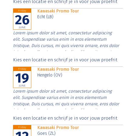
Aenean faucibus nibh et justo cursus id rutrum lorem
Kies een locatie en schrijf je in voor jouw proefrit
imperdiet. Nunc ut sem vitae risus tristique posuere.
Kawasaki Promo Tour
Friday
26
Echt (LB)
JUNE
Lorem ipsum dolor sit amet, consectetur adipiscing
elit. Suspendisse varius enim in eros elementum
tristique. Duis cursus, mi quis viverra ornare, eros dolor
interdum nulla, ut commodo diam libero vitae erat.
Aenean faucibus nibh et justo cursus id rutrum lorem
Kies een locatie en schrijf je in voor jouw proefrit
imperdiet. Nunc ut sem vitae risus tristique posuere.
Kawasaki Promo Tour
Friday
19
Hengelo (OV)
JUNE
Lorem ipsum dolor sit amet, consectetur adipiscing
elit. Suspendisse varius enim in eros elementum
tristique. Duis cursus, mi quis viverra ornare, eros dolor
interdum nulla, ut commodo diam libero vitae erat.
Aenean faucibus nibh et justo cursus id rutrum lorem
Kies een locatie en schrijf je in voor jouw proefrit
imperdiet. Nunc ut sem vitae risus tristique posuere.
Kawasaki Promo Tour
Friday
Goes (ZL)