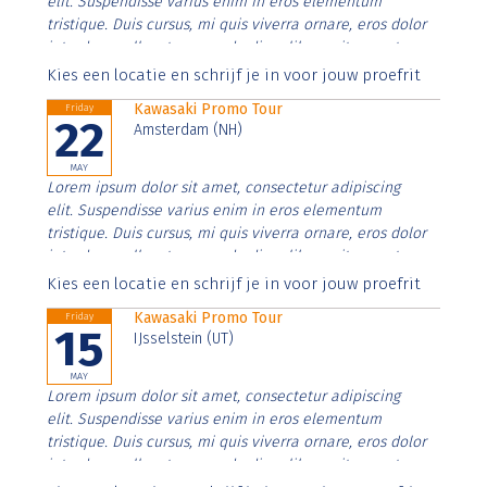
elit. Suspendisse varius enim in eros elementum
tristique. Duis cursus, mi quis viverra ornare, eros dolor
interdum nulla, ut commodo diam libero vitae erat.
Aenean faucibus nibh et justo cursus id rutrum lorem
Kies een locatie en schrijf je in voor jouw proefrit
imperdiet. Nunc ut sem vitae risus tristique posuere.
Kawasaki Promo Tour
Friday
22
Amsterdam (NH)
MAY
Lorem ipsum dolor sit amet, consectetur adipiscing
elit. Suspendisse varius enim in eros elementum
tristique. Duis cursus, mi quis viverra ornare, eros dolor
interdum nulla, ut commodo diam libero vitae erat.
Aenean faucibus nibh et justo cursus id rutrum lorem
Kies een locatie en schrijf je in voor jouw proefrit
imperdiet. Nunc ut sem vitae risus tristique posuere.
Kawasaki Promo Tour
Friday
15
IJsselstein (UT)
MAY
Lorem ipsum dolor sit amet, consectetur adipiscing
elit. Suspendisse varius enim in eros elementum
tristique. Duis cursus, mi quis viverra ornare, eros dolor
interdum nulla, ut commodo diam libero vitae erat.