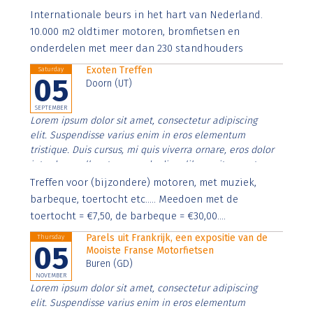
Aenean faucibus nibh et justo cursus id rutrum lorem
Internationale beurs in het hart van Nederland.
imperdiet. Nunc ut sem vitae risus tristique posuere.
10.000 m2 oldtimer motoren, bromfietsen en
onderdelen met meer dan 230 standhouders
Exoten Treffen
Saturday
05
Doorn (UT)
SEPTEMBER
Lorem ipsum dolor sit amet, consectetur adipiscing
elit. Suspendisse varius enim in eros elementum
tristique. Duis cursus, mi quis viverra ornare, eros dolor
interdum nulla, ut commodo diam libero vitae erat.
Aenean faucibus nibh et justo cursus id rutrum lorem
Treffen voor (bijzondere) motoren, met muziek,
imperdiet. Nunc ut sem vitae risus tristique posuere.
barbeque, toertocht etc..... Meedoen met de
toertocht = €7,50, de barbeque = €30,00....
Parels uit Frankrijk, een expositie van de
Thursday
05
Mooiste Franse Motorfietsen
Buren (GD)
NOVEMBER
Lorem ipsum dolor sit amet, consectetur adipiscing
elit. Suspendisse varius enim in eros elementum