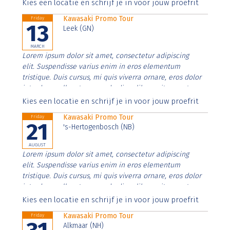
Aenean faucibus nibh et justo cursus id rutrum lorem
Kies een locatie en schrijf je in voor jouw proefrit
imperdiet. Nunc ut sem vitae risus tristique posuere.
Kawasaki Promo Tour
Friday
13
Leek (GN)
MARCH
Lorem ipsum dolor sit amet, consectetur adipiscing
elit. Suspendisse varius enim in eros elementum
tristique. Duis cursus, mi quis viverra ornare, eros dolor
interdum nulla, ut commodo diam libero vitae erat.
Aenean faucibus nibh et justo cursus id rutrum lorem
Kies een locatie en schrijf je in voor jouw proefrit
imperdiet. Nunc ut sem vitae risus tristique posuere.
Kawasaki Promo Tour
Friday
21
's-Hertogenbosch (NB)
AUGUST
Lorem ipsum dolor sit amet, consectetur adipiscing
elit. Suspendisse varius enim in eros elementum
tristique. Duis cursus, mi quis viverra ornare, eros dolor
interdum nulla, ut commodo diam libero vitae erat.
Aenean faucibus nibh et justo cursus id rutrum lorem
Kies een locatie en schrijf je in voor jouw proefrit
imperdiet. Nunc ut sem vitae risus tristique posuere.
Kawasaki Promo Tour
Friday
Alkmaar (NH)