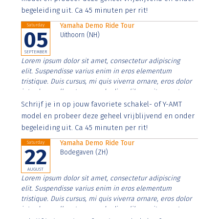
begeleiding uit. Ca 45 minuten per rit!
Yamaha Demo Ride Tour
Saturday
05
Uithoorn (NH)
SEPTEMBER
Lorem ipsum dolor sit amet, consectetur adipiscing
elit. Suspendisse varius enim in eros elementum
tristique. Duis cursus, mi quis viverra ornare, eros dolor
interdum nulla, ut commodo diam libero vitae erat.
Aenean faucibus nibh et justo cursus id rutrum lorem
Schrijf je in op jouw favoriete schakel- of Y-AMT
imperdiet. Nunc ut sem vitae risus tristique posuere.
model en probeer deze geheel vrijblijvend en onder
begeleiding uit. Ca 45 minuten per rit!
Yamaha Demo Ride Tour
Saturday
22
Bodegaven (ZH)
AUGUST
Lorem ipsum dolor sit amet, consectetur adipiscing
elit. Suspendisse varius enim in eros elementum
tristique. Duis cursus, mi quis viverra ornare, eros dolor
interdum nulla, ut commodo diam libero vitae erat.