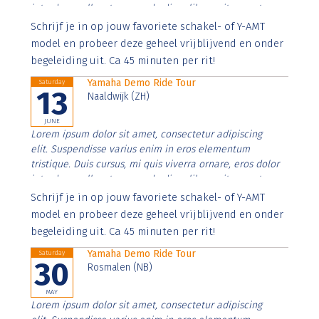
interdum nulla, ut commodo diam libero vitae erat.
Aenean faucibus nibh et justo cursus id rutrum lorem
Schrijf je in op jouw favoriete schakel- of Y-AMT
imperdiet. Nunc ut sem vitae risus tristique posuere.
model en probeer deze geheel vrijblijvend en onder
begeleiding uit. Ca 45 minuten per rit!
Yamaha Demo Ride Tour
Saturday
13
Naaldwijk (ZH)
JUNE
Lorem ipsum dolor sit amet, consectetur adipiscing
elit. Suspendisse varius enim in eros elementum
tristique. Duis cursus, mi quis viverra ornare, eros dolor
interdum nulla, ut commodo diam libero vitae erat.
Aenean faucibus nibh et justo cursus id rutrum lorem
Schrijf je in op jouw favoriete schakel- of Y-AMT
imperdiet. Nunc ut sem vitae risus tristique posuere.
model en probeer deze geheel vrijblijvend en onder
begeleiding uit. Ca 45 minuten per rit!
Yamaha Demo Ride Tour
Saturday
30
Rosmalen (NB)
MAY
Lorem ipsum dolor sit amet, consectetur adipiscing