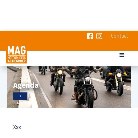
Contact
Agenda
X
Xxx