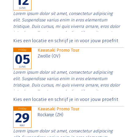
12
JUNE
Lorem ipsum dolor sit amet, consectetur adipiscing
elit. Suspendisse varius enim in eros elementum
tristique. Duis cursus, mi quis viverra ornare, eros dolor
interdum nulla, ut commodo diam libero vitae erat.
Aenean faucibus nibh et justo cursus id rutrum lorem
Kies een locatie en schrijf je in voor jouw proefrit
imperdiet. Nunc ut sem vitae risus tristique posuere.
Kawasaki Promo Tour
Friday
05
Zwolle (OV)
JUNE
Lorem ipsum dolor sit amet, consectetur adipiscing
elit. Suspendisse varius enim in eros elementum
tristique. Duis cursus, mi quis viverra ornare, eros dolor
interdum nulla, ut commodo diam libero vitae erat.
Aenean faucibus nibh et justo cursus id rutrum lorem
Kies een locatie en schrijf je in voor jouw proefrit
imperdiet. Nunc ut sem vitae risus tristique posuere.
Kawasaki Promo Tour
Friday
29
Rockanje (ZH)
MAY
Lorem ipsum dolor sit amet, consectetur adipiscing