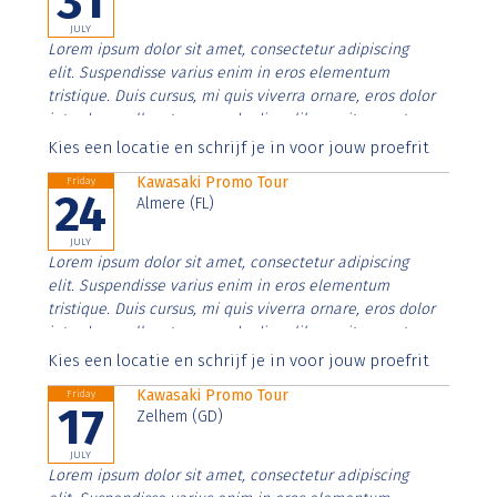
31
JULY
Lorem ipsum dolor sit amet, consectetur adipiscing
elit. Suspendisse varius enim in eros elementum
tristique. Duis cursus, mi quis viverra ornare, eros dolor
interdum nulla, ut commodo diam libero vitae erat.
Aenean faucibus nibh et justo cursus id rutrum lorem
Kies een locatie en schrijf je in voor jouw proefrit
imperdiet. Nunc ut sem vitae risus tristique posuere.
Kawasaki Promo Tour
Friday
24
Almere (FL)
JULY
Lorem ipsum dolor sit amet, consectetur adipiscing
elit. Suspendisse varius enim in eros elementum
tristique. Duis cursus, mi quis viverra ornare, eros dolor
interdum nulla, ut commodo diam libero vitae erat.
Aenean faucibus nibh et justo cursus id rutrum lorem
Kies een locatie en schrijf je in voor jouw proefrit
imperdiet. Nunc ut sem vitae risus tristique posuere.
Kawasaki Promo Tour
Friday
17
Zelhem (GD)
JULY
Lorem ipsum dolor sit amet, consectetur adipiscing