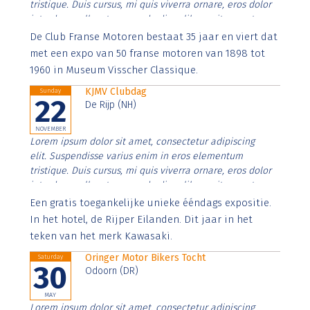
tristique. Duis cursus, mi quis viverra ornare, eros dolor
interdum nulla, ut commodo diam libero vitae erat.
Aenean faucibus nibh et justo cursus id rutrum lorem
De Club Franse Motoren bestaat 35 jaar en viert dat
imperdiet. Nunc ut sem vitae risus tristique posuere.
met een expo van 50 franse motoren van 1898 tot
1960 in Museum Visscher Classique.
KJMV Clubdag
Sunday
22
De Rijp (NH)
NOVEMBER
Lorem ipsum dolor sit amet, consectetur adipiscing
elit. Suspendisse varius enim in eros elementum
tristique. Duis cursus, mi quis viverra ornare, eros dolor
interdum nulla, ut commodo diam libero vitae erat.
Aenean faucibus nibh et justo cursus id rutrum lorem
Een gratis toegankelijke unieke ééndags expositie.
imperdiet. Nunc ut sem vitae risus tristique posuere.
In het hotel, de Rijper Eilanden. Dit jaar in het
teken van het merk Kawasaki.
Oringer Motor Bikers Tocht
Saturday
30
Odoorn (DR)
MAY
Lorem ipsum dolor sit amet, consectetur adipiscing