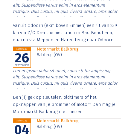
elit. Suspendisse varius enim in eros elementum
tristique. Duis cursus, mi quis viverra ornare, eros dolor
interdum nulla, ut commodo diam libero vitae erat.
Aenean faucibus nibh et justo cursus id rutrum lorem
Vanuit Odoorn (8km boven Emmen) een rit van 239
imperdiet. Nunc ut sem vitae risus tristique posuere.
km via Z/O Drenthe met lunch in Bad Bendheim,
daarna via Meppen en Haren terug naar Odoorn.
Motormarkt Balkbrug
Saturday
26
Balkbrug (OV)
SEPTEMBER
Lorem ipsum dolor sit amet, consectetur adipiscing
elit. Suspendisse varius enim in eros elementum
tristique. Duis cursus, mi quis viverra ornare, eros dolor
interdum nulla, ut commodo diam libero vitae erat.
Aenean faucibus nibh et justo cursus id rutrum lorem
Ben jij gek op sleutelen, oldtimers of het
imperdiet. Nunc ut sem vitae risus tristique posuere.
opknappen van je brommer of motor? Dan mag je
Motormarkt Balkbrug niet missen.
Motormarkt Balkbrug
Saturday
04
Balkbrug (OV)