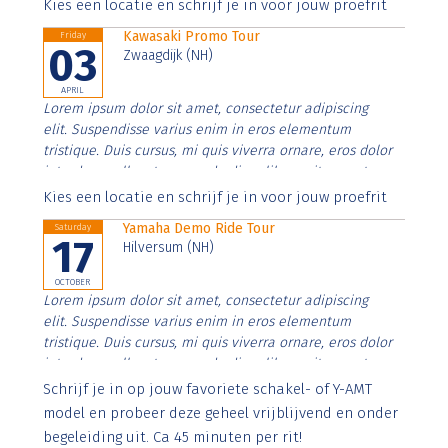
Aenean faucibus nibh et justo cursus id rutrum lorem
Kies een locatie en schrijf je in voor jouw proefrit
imperdiet. Nunc ut sem vitae risus tristique posuere.
Kawasaki Promo Tour
Friday
03
Zwaagdijk (NH)
APRIL
Lorem ipsum dolor sit amet, consectetur adipiscing
elit. Suspendisse varius enim in eros elementum
tristique. Duis cursus, mi quis viverra ornare, eros dolor
interdum nulla, ut commodo diam libero vitae erat.
Aenean faucibus nibh et justo cursus id rutrum lorem
Kies een locatie en schrijf je in voor jouw proefrit
imperdiet. Nunc ut sem vitae risus tristique posuere.
Yamaha Demo Ride Tour
Saturday
17
Hilversum (NH)
OCTOBER
Lorem ipsum dolor sit amet, consectetur adipiscing
elit. Suspendisse varius enim in eros elementum
tristique. Duis cursus, mi quis viverra ornare, eros dolor
interdum nulla, ut commodo diam libero vitae erat.
Aenean faucibus nibh et justo cursus id rutrum lorem
Schrijf je in op jouw favoriete schakel- of Y-AMT
imperdiet. Nunc ut sem vitae risus tristique posuere.
model en probeer deze geheel vrijblijvend en onder
begeleiding uit. Ca 45 minuten per rit!