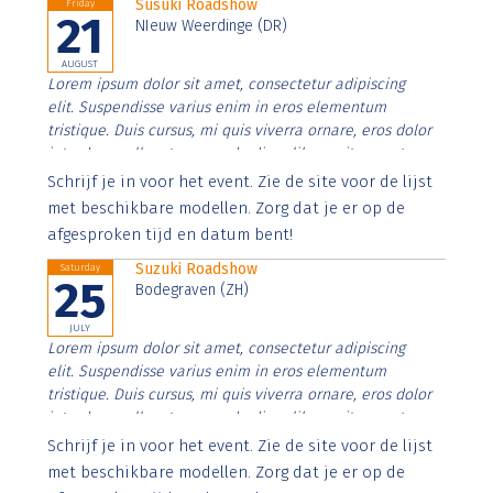
Susuki Roadshow
Friday
21
NIeuw Weerdinge (DR)
AUGUST
Lorem ipsum dolor sit amet, consectetur adipiscing
elit. Suspendisse varius enim in eros elementum
tristique. Duis cursus, mi quis viverra ornare, eros dolor
interdum nulla, ut commodo diam libero vitae erat.
Aenean faucibus nibh et justo cursus id rutrum lorem
Schrijf je in voor het event. Zie de site voor de lijst
imperdiet. Nunc ut sem vitae risus tristique posuere.
met beschikbare modellen. Zorg dat je er op de
afgesproken tijd en datum bent!
Suzuki Roadshow
Saturday
25
Bodegraven (ZH)
JULY
Lorem ipsum dolor sit amet, consectetur adipiscing
elit. Suspendisse varius enim in eros elementum
tristique. Duis cursus, mi quis viverra ornare, eros dolor
interdum nulla, ut commodo diam libero vitae erat.
Aenean faucibus nibh et justo cursus id rutrum lorem
Schrijf je in voor het event. Zie de site voor de lijst
imperdiet. Nunc ut sem vitae risus tristique posuere.
met beschikbare modellen. Zorg dat je er op de