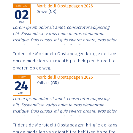
Morbidelli Opstapdagen 2026
Saturday
02
Grave (NB)
MAY
Lorem ipsum dolor sit amet, consectetur adipiscing
elit. Suspendisse varius enim in eros elementum
tristique. Duis cursus, mi quis viverra ornare, eros dolor
interdum nulla, ut commodo diam libero vitae erat.
Aenean faucibus nibh et justo cursus id rutrum lorem
Tijdens de Morbidelli Opstapdagen krijg je de kans
imperdiet. Nunc ut sem vitae risus tristique posuere.
om de modellen van dichtbij te bekijken én zelf te
ervaren op de weg.
Morbidelli Opstapdagen 2026
Friday
24
Kolham (GR)
APRIL
Lorem ipsum dolor sit amet, consectetur adipiscing
elit. Suspendisse varius enim in eros elementum
tristique. Duis cursus, mi quis viverra ornare, eros dolor
interdum nulla, ut commodo diam libero vitae erat.
Aenean faucibus nibh et justo cursus id rutrum lorem
Tijdens de Morbidelli Opstapdagen krijg je de kans
imperdiet. Nunc ut sem vitae risus tristique posuere.
om de modellen van dichtbij te bekijken én zelf te