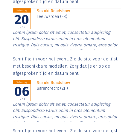
afgesproken tijd en datum bent!
Suzuki Roadshow
Saturday
20
Leeuwarden (FR)
JUNE
Lorem ipsum dolor sit amet, consectetur adipiscing
elit. Suspendisse varius enim in eros elementum
tristique. Duis cursus, mi quis viverra ornare, eros dolor
interdum nulla, ut commodo diam libero vitae erat.
Aenean faucibus nibh et justo cursus id rutrum lorem
Schrijf je in voor het event. Zie de site voor de lijst
imperdiet. Nunc ut sem vitae risus tristique posuere.
met beschikbare modellen. Zorg dat je er op de
afgesproken tijd en datum bent!
Suzuki Roadshow
Saturday
06
Barendrecht (ZH)
JUNE
Lorem ipsum dolor sit amet, consectetur adipiscing
elit. Suspendisse varius enim in eros elementum
tristique. Duis cursus, mi quis viverra ornare, eros dolor
interdum nulla, ut commodo diam libero vitae erat.
Aenean faucibus nibh et justo cursus id rutrum lorem
Schrijf je in voor het event. Zie de site voor de lijst