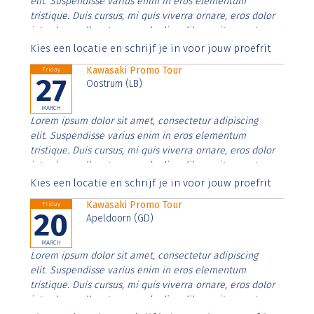
elit. Suspendisse varius enim in eros elementum
tristique. Duis cursus, mi quis viverra ornare, eros dolor
interdum nulla, ut commodo diam libero vitae erat.
Aenean faucibus nibh et justo cursus id rutrum lorem
Kies een locatie en schrijf je in voor jouw proefrit
imperdiet. Nunc ut sem vitae risus tristique posuere.
Kawasaki Promo Tour
Friday
27
Oostrum (LB)
MARCH
Lorem ipsum dolor sit amet, consectetur adipiscing
elit. Suspendisse varius enim in eros elementum
tristique. Duis cursus, mi quis viverra ornare, eros dolor
interdum nulla, ut commodo diam libero vitae erat.
Aenean faucibus nibh et justo cursus id rutrum lorem
Kies een locatie en schrijf je in voor jouw proefrit
imperdiet. Nunc ut sem vitae risus tristique posuere.
Kawasaki Promo Tour
Friday
20
Apeldoorn (GD)
MARCH
Lorem ipsum dolor sit amet, consectetur adipiscing
elit. Suspendisse varius enim in eros elementum
tristique. Duis cursus, mi quis viverra ornare, eros dolor
interdum nulla, ut commodo diam libero vitae erat.