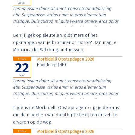
APRIL
Lorem ipsum dolor sit amet, consectetur adipiscing
elit. Suspendisse varius enim in eros elementum
tristique. Duis cursus, mi quis viverra ornare, eros dolor
interdum nulla, ut commodo diam libero vitae erat.
Aenean faucibus nibh et justo cursus id rutrum lorem
Ben jij gek op sleutelen, oldtimers of het
imperdiet. Nunc ut sem vitae risus tristique posuere.
opknappen van je brommer of motor? Dan mag je
Motormarkt Balkbrug niet missen.
Morbidelli Opstapdagen 2026
Friday
22
Hoofddorp (NH)
MAY
Lorem ipsum dolor sit amet, consectetur adipiscing
elit. Suspendisse varius enim in eros elementum
tristique. Duis cursus, mi quis viverra ornare, eros dolor
interdum nulla, ut commodo diam libero vitae erat.
Aenean faucibus nibh et justo cursus id rutrum lorem
Tijdens de Morbidelli Opstapdagen krijg je de kans
imperdiet. Nunc ut sem vitae risus tristique posuere.
om de modellen van dichtbij te bekijken én zelf te
ervaren op de weg.
Morbidelli Opstapdagen 2026
Friday