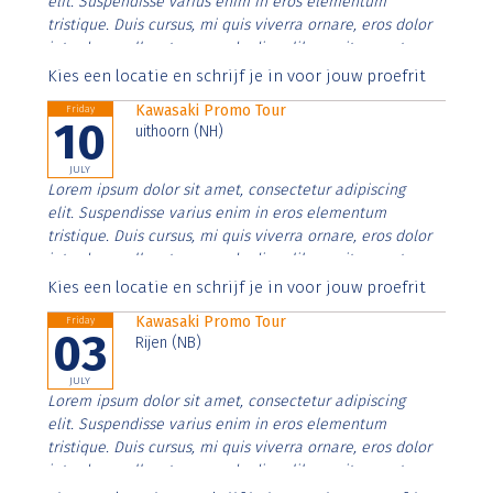
elit. Suspendisse varius enim in eros elementum
tristique. Duis cursus, mi quis viverra ornare, eros dolor
interdum nulla, ut commodo diam libero vitae erat.
Aenean faucibus nibh et justo cursus id rutrum lorem
Kies een locatie en schrijf je in voor jouw proefrit
imperdiet. Nunc ut sem vitae risus tristique posuere.
Kawasaki Promo Tour
Friday
10
uithoorn (NH)
JULY
Lorem ipsum dolor sit amet, consectetur adipiscing
elit. Suspendisse varius enim in eros elementum
tristique. Duis cursus, mi quis viverra ornare, eros dolor
interdum nulla, ut commodo diam libero vitae erat.
Aenean faucibus nibh et justo cursus id rutrum lorem
Kies een locatie en schrijf je in voor jouw proefrit
imperdiet. Nunc ut sem vitae risus tristique posuere.
Kawasaki Promo Tour
Friday
03
Rijen (NB)
JULY
Lorem ipsum dolor sit amet, consectetur adipiscing
elit. Suspendisse varius enim in eros elementum
tristique. Duis cursus, mi quis viverra ornare, eros dolor
interdum nulla, ut commodo diam libero vitae erat.