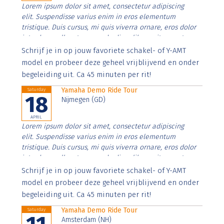
Lorem ipsum dolor sit amet, consectetur adipiscing
elit. Suspendisse varius enim in eros elementum
tristique. Duis cursus, mi quis viverra ornare, eros dolor
interdum nulla, ut commodo diam libero vitae erat.
Aenean faucibus nibh et justo cursus id rutrum lorem
Schrijf je in op jouw favoriete schakel- of Y-AMT
imperdiet. Nunc ut sem vitae risus tristique posuere.
model en probeer deze geheel vrijblijvend en onder
begeleiding uit. Ca 45 minuten per rit!
Yamaha Demo Ride Tour
Saturday
18
Nijmegen (GD)
APRIL
Lorem ipsum dolor sit amet, consectetur adipiscing
elit. Suspendisse varius enim in eros elementum
tristique. Duis cursus, mi quis viverra ornare, eros dolor
interdum nulla, ut commodo diam libero vitae erat.
Aenean faucibus nibh et justo cursus id rutrum lorem
Schrijf je in op jouw favoriete schakel- of Y-AMT
imperdiet. Nunc ut sem vitae risus tristique posuere.
model en probeer deze geheel vrijblijvend en onder
begeleiding uit. Ca 45 minuten per rit!
Yamaha Demo Ride Tour
Saturday
Amsterdam (NH)