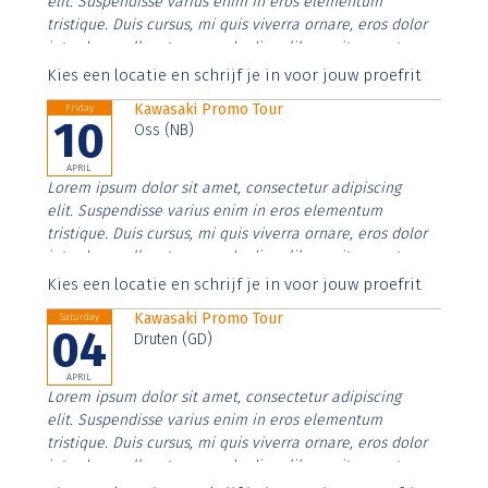
elit. Suspendisse varius enim in eros elementum
tristique. Duis cursus, mi quis viverra ornare, eros dolor
interdum nulla, ut commodo diam libero vitae erat.
Aenean faucibus nibh et justo cursus id rutrum lorem
Kies een locatie en schrijf je in voor jouw proefrit
imperdiet. Nunc ut sem vitae risus tristique posuere.
Kawasaki Promo Tour
Friday
10
Oss (NB)
APRIL
Lorem ipsum dolor sit amet, consectetur adipiscing
elit. Suspendisse varius enim in eros elementum
tristique. Duis cursus, mi quis viverra ornare, eros dolor
interdum nulla, ut commodo diam libero vitae erat.
Aenean faucibus nibh et justo cursus id rutrum lorem
Kies een locatie en schrijf je in voor jouw proefrit
imperdiet. Nunc ut sem vitae risus tristique posuere.
Kawasaki Promo Tour
Saturday
04
Druten (GD)
APRIL
Lorem ipsum dolor sit amet, consectetur adipiscing
elit. Suspendisse varius enim in eros elementum
tristique. Duis cursus, mi quis viverra ornare, eros dolor
interdum nulla, ut commodo diam libero vitae erat.