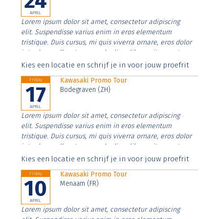
24
APRIL
Lorem ipsum dolor sit amet, consectetur adipiscing
elit. Suspendisse varius enim in eros elementum
tristique. Duis cursus, mi quis viverra ornare, eros dolor
interdum nulla, ut commodo diam libero vitae erat.
Aenean faucibus nibh et justo cursus id rutrum lorem
Kies een locatie en schrijf je in voor jouw proefrit
imperdiet. Nunc ut sem vitae risus tristique posuere.
Kawasaki Promo Tour
Friday
17
Bodegraven (ZH)
APRIL
Lorem ipsum dolor sit amet, consectetur adipiscing
elit. Suspendisse varius enim in eros elementum
tristique. Duis cursus, mi quis viverra ornare, eros dolor
interdum nulla, ut commodo diam libero vitae erat.
Aenean faucibus nibh et justo cursus id rutrum lorem
Kies een locatie en schrijf je in voor jouw proefrit
imperdiet. Nunc ut sem vitae risus tristique posuere.
Kawasaki Promo Tour
Friday
10
Menaam (FR)
APRIL
Lorem ipsum dolor sit amet, consectetur adipiscing