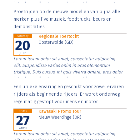
interdum nulla, ut commodo diam libero vitae erat.
Aenean faucibus nibh et justo cursus id rutrum lorem
Proefrijden op de nieuwe modellen van bijna alle
imperdiet. Nunc ut sem vitae risus tristique posuere.
merken plus live muziek, foodtrucks, beurs en
demonstraties
Regionale Toertocht
Saturday
20
Oosterwolde (GD)
JUNE
Lorem ipsum dolor sit amet, consectetur adipiscing
elit. Suspendisse varius enim in eros elementum
tristique. Duis cursus, mi quis viverra ornare, eros dolor
interdum nulla, ut commodo diam libero vitae erat.
Aenean faucibus nibh et justo cursus id rutrum lorem
Een unieke ervaring en geschikt voor zowel ervaren
imperdiet. Nunc ut sem vitae risus tristique posuere.
rijders als beginnende rijders. Er wordt onderweg
regelmatig gestopt voor mens en motor.
Kawasaki Promo Tour
Friday
27
Nieuw Weerdinge (DR)
MARCH
Lorem ipsum dolor sit amet, consectetur adipiscing