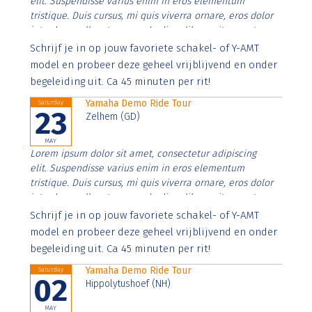
elit. Suspendisse varius enim in eros elementum
tristique. Duis cursus, mi quis viverra ornare, eros dolor
interdum nulla, ut commodo diam libero vitae erat.
Aenean faucibus nibh et justo cursus id rutrum lorem
Schrijf je in op jouw favoriete schakel- of Y-AMT
imperdiet. Nunc ut sem vitae risus tristique posuere.
model en probeer deze geheel vrijblijvend en onder
begeleiding uit. Ca 45 minuten per rit!
Yamaha Demo Ride Tour
Saturday
23
Zelhem (GD)
MAY
Lorem ipsum dolor sit amet, consectetur adipiscing
elit. Suspendisse varius enim in eros elementum
tristique. Duis cursus, mi quis viverra ornare, eros dolor
interdum nulla, ut commodo diam libero vitae erat.
Aenean faucibus nibh et justo cursus id rutrum lorem
Schrijf je in op jouw favoriete schakel- of Y-AMT
imperdiet. Nunc ut sem vitae risus tristique posuere.
model en probeer deze geheel vrijblijvend en onder
begeleiding uit. Ca 45 minuten per rit!
Yamaha Demo Ride Tour
Saturday
02
Hippolytushoef (NH)
MAY