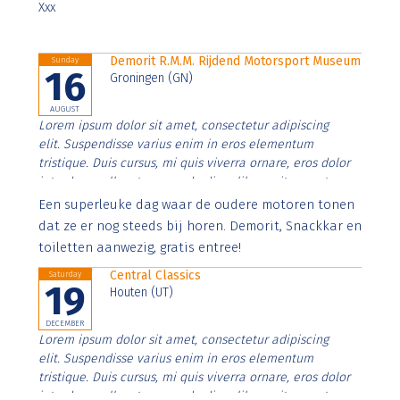
Xxx
Demorit R.M.M. Rijdend Motorsport Museum
Sunday
16
Groningen (GN)
AUGUST
Lorem ipsum dolor sit amet, consectetur adipiscing
elit. Suspendisse varius enim in eros elementum
tristique. Duis cursus, mi quis viverra ornare, eros dolor
interdum nulla, ut commodo diam libero vitae erat.
Aenean faucibus nibh et justo cursus id rutrum lorem
Een superleuke dag waar de oudere motoren tonen
imperdiet. Nunc ut sem vitae risus tristique posuere.
dat ze er nog steeds bij horen. Demorit, Snackkar en
toiletten aanwezig, gratis entree!
Central Classics
Saturday
19
Houten (UT)
DECEMBER
Lorem ipsum dolor sit amet, consectetur adipiscing
elit. Suspendisse varius enim in eros elementum
tristique. Duis cursus, mi quis viverra ornare, eros dolor
interdum nulla, ut commodo diam libero vitae erat.