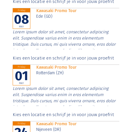
Aenean faucibus nibh et justo cursus id rutrum lorem
Kies een locatie en schrijf je in voor jouw proefrit
imperdiet. Nunc ut sem vitae risus tristique posuere.
Kawasaki Promo Tour
Friday
08
Ede (GD)
MAY
Lorem ipsum dolor sit amet, consectetur adipiscing
elit. Suspendisse varius enim in eros elementum
tristique. Duis cursus, mi quis viverra ornare, eros dolor
interdum nulla, ut commodo diam libero vitae erat.
Aenean faucibus nibh et justo cursus id rutrum lorem
Kies een locatie en schrijf je in voor jouw proefrit
imperdiet. Nunc ut sem vitae risus tristique posuere.
Kawasaki Promo Tour
Friday
01
Rotterdam (ZH)
MAY
Lorem ipsum dolor sit amet, consectetur adipiscing
elit. Suspendisse varius enim in eros elementum
tristique. Duis cursus, mi quis viverra ornare, eros dolor
interdum nulla, ut commodo diam libero vitae erat.
Aenean faucibus nibh et justo cursus id rutrum lorem
Kies een locatie en schrijf je in voor jouw proefrit
imperdiet. Nunc ut sem vitae risus tristique posuere.
Kawasaki Promo Tour
Friday
Nijeveen (DR)