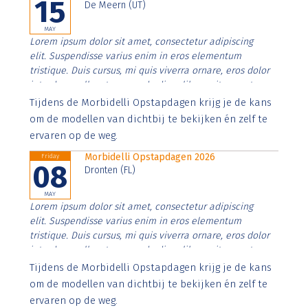
15
De Meern (UT)
MAY
Lorem ipsum dolor sit amet, consectetur adipiscing
elit. Suspendisse varius enim in eros elementum
tristique. Duis cursus, mi quis viverra ornare, eros dolor
interdum nulla, ut commodo diam libero vitae erat.
Aenean faucibus nibh et justo cursus id rutrum lorem
Tijdens de Morbidelli Opstapdagen krijg je de kans
imperdiet. Nunc ut sem vitae risus tristique posuere.
om de modellen van dichtbij te bekijken én zelf te
ervaren op de weg.
Morbidelli Opstapdagen 2026
Friday
08
Dronten (FL)
MAY
Lorem ipsum dolor sit amet, consectetur adipiscing
elit. Suspendisse varius enim in eros elementum
tristique. Duis cursus, mi quis viverra ornare, eros dolor
interdum nulla, ut commodo diam libero vitae erat.
Aenean faucibus nibh et justo cursus id rutrum lorem
Tijdens de Morbidelli Opstapdagen krijg je de kans
imperdiet. Nunc ut sem vitae risus tristique posuere.
om de modellen van dichtbij te bekijken én zelf te
ervaren op de weg.