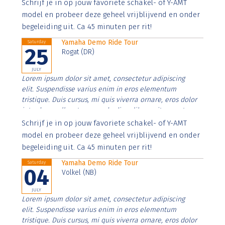
Aenean faucibus nibh et justo cursus id rutrum lorem
Schrijf je in op jouw favoriete schakel- of Y-AMT
imperdiet. Nunc ut sem vitae risus tristique posuere.
model en probeer deze geheel vrijblijvend en onder
begeleiding uit. Ca 45 minuten per rit!
Yamaha Demo Ride Tour
Saturday
25
Rogat (DR)
JULY
Lorem ipsum dolor sit amet, consectetur adipiscing
elit. Suspendisse varius enim in eros elementum
tristique. Duis cursus, mi quis viverra ornare, eros dolor
interdum nulla, ut commodo diam libero vitae erat.
Aenean faucibus nibh et justo cursus id rutrum lorem
Schrijf je in op jouw favoriete schakel- of Y-AMT
imperdiet. Nunc ut sem vitae risus tristique posuere.
model en probeer deze geheel vrijblijvend en onder
begeleiding uit. Ca 45 minuten per rit!
Yamaha Demo Ride Tour
Saturday
04
Volkel (NB)
JULY
Lorem ipsum dolor sit amet, consectetur adipiscing
elit. Suspendisse varius enim in eros elementum
tristique. Duis cursus, mi quis viverra ornare, eros dolor