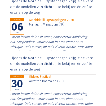
Aenean faucibus nibh et justo cursus id rutrum lorem
Tijdens de Morbidelli Opstapdagen krijg je de kans
imperdiet. Nunc ut sem vitae risus tristique posuere.
om de modellen van dichtbij te bekijken én zelf te
ervaren op de weg
Morbidelli Opstapdagen 2026
Monday
06
Menaam/Menaldum (FR)
APRIL
Lorem ipsum dolor sit amet, consectetur adipiscing
elit. Suspendisse varius enim in eros elementum
tristique. Duis cursus, mi quis viverra ornare, eros dolor
interdum nulla, ut commodo diam libero vitae erat.
Aenean faucibus nibh et justo cursus id rutrum lorem
Tijdens de Morbidelli Opstapdagen krijg je de kans
imperdiet. Nunc ut sem vitae risus tristique posuere.
om de modellen van dichtbij te bekijken én zelf te
ervaren op de weg.
Riders Festival
Saturday
30
Autotron Rosmalen (NB)
MAY
Lorem ipsum dolor sit amet, consectetur adipiscing
elit. Suspendisse varius enim in eros elementum
tristique. Duis cursus, mi quis viverra ornare, eros dolor