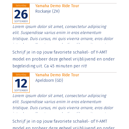
Yamaha Demo Ride Tour
Saturday
26
Rockanje (ZH)
SEPTEMBER
Lorem ipsum dolor sit amet, consectetur adipiscing
elit. Suspendisse varius enim in eros elementum
tristique. Duis cursus, mi quis viverra ornare, eros dolor
interdum nulla, ut commodo diam libero vitae erat.
Aenean faucibus nibh et justo cursus id rutrum lorem
Schrijf je in op jouw favoriete schakel- of Y-AMT
imperdiet. Nunc ut sem vitae risus tristique posuere.
model en probeer deze geheel vrijblijvend en onder
begeleiding uit. Ca 45 minuten per rit!
Yamaha Demo Ride Tour
Saturday
12
Apeldoorn (GD)
SEPTEMBER
Lorem ipsum dolor sit amet, consectetur adipiscing
elit. Suspendisse varius enim in eros elementum
tristique. Duis cursus, mi quis viverra ornare, eros dolor
interdum nulla, ut commodo diam libero vitae erat.
Aenean faucibus nibh et justo cursus id rutrum lorem
Schrijf je in op jouw favoriete schakel- of Y-AMT
imperdiet. Nunc ut sem vitae risus tristique posuere.
model en probeer deze geheel vrijblijvend en onder