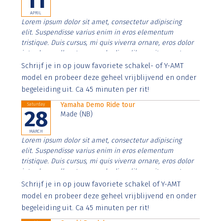
11
APRIL
Lorem ipsum dolor sit amet, consectetur adipiscing
elit. Suspendisse varius enim in eros elementum
tristique. Duis cursus, mi quis viverra ornare, eros dolor
interdum nulla, ut commodo diam libero vitae erat.
Aenean faucibus nibh et justo cursus id rutrum lorem
Schrijf je in op jouw favoriete schakel- of Y-AMT
imperdiet. Nunc ut sem vitae risus tristique posuere.
model en probeer deze geheel vrijblijvend en onder
begeleiding uit. Ca 45 minuten per rit!
Yamaha Demo Ride tour
Saturday
28
Made (NB)
MARCH
Lorem ipsum dolor sit amet, consectetur adipiscing
elit. Suspendisse varius enim in eros elementum
tristique. Duis cursus, mi quis viverra ornare, eros dolor
interdum nulla, ut commodo diam libero vitae erat.
Aenean faucibus nibh et justo cursus id rutrum lorem
Schrijf je in op jouw favoriete schakel of Y-AMT
imperdiet. Nunc ut sem vitae risus tristique posuere.
model en probeer deze geheel vrijblijvend en onder
begeleiding uit. Ca 45 minuten per rit!