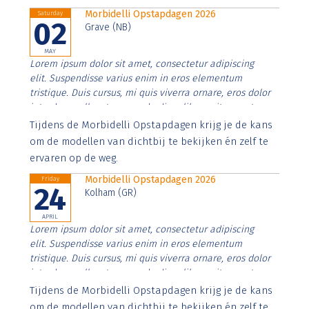
Morbidelli Opstapdagen 2026
Saturday
02
Grave (NB)
MAY
Lorem ipsum dolor sit amet, consectetur adipiscing
elit. Suspendisse varius enim in eros elementum
tristique. Duis cursus, mi quis viverra ornare, eros dolor
interdum nulla, ut commodo diam libero vitae erat.
Aenean faucibus nibh et justo cursus id rutrum lorem
Tijdens de Morbidelli Opstapdagen krijg je de kans
imperdiet. Nunc ut sem vitae risus tristique posuere.
om de modellen van dichtbij te bekijken én zelf te
ervaren op de weg.
Morbidelli Opstapdagen 2026
Friday
24
Kolham (GR)
APRIL
Lorem ipsum dolor sit amet, consectetur adipiscing
elit. Suspendisse varius enim in eros elementum
tristique. Duis cursus, mi quis viverra ornare, eros dolor
interdum nulla, ut commodo diam libero vitae erat.
Aenean faucibus nibh et justo cursus id rutrum lorem
Tijdens de Morbidelli Opstapdagen krijg je de kans
imperdiet. Nunc ut sem vitae risus tristique posuere.
om de modellen van dichtbij te bekijken én zelf te