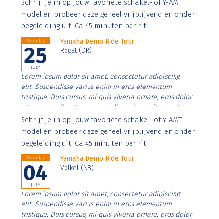
Aenean faucibus nibh et justo cursus id rutrum lorem
Schrijf je in op jouw favoriete schakel- of Y-AMT
imperdiet. Nunc ut sem vitae risus tristique posuere.
model en probeer deze geheel vrijblijvend en onder
begeleiding uit. Ca 45 minuten per rit!
Yamaha Demo Ride Tour
Saturday
25
Rogat (DR)
JULY
Lorem ipsum dolor sit amet, consectetur adipiscing
elit. Suspendisse varius enim in eros elementum
tristique. Duis cursus, mi quis viverra ornare, eros dolor
interdum nulla, ut commodo diam libero vitae erat.
Aenean faucibus nibh et justo cursus id rutrum lorem
Schrijf je in op jouw favoriete schakel- of Y-AMT
imperdiet. Nunc ut sem vitae risus tristique posuere.
model en probeer deze geheel vrijblijvend en onder
begeleiding uit. Ca 45 minuten per rit!
Yamaha Demo Ride Tour
Saturday
04
Volkel (NB)
JULY
Lorem ipsum dolor sit amet, consectetur adipiscing
elit. Suspendisse varius enim in eros elementum
tristique. Duis cursus, mi quis viverra ornare, eros dolor