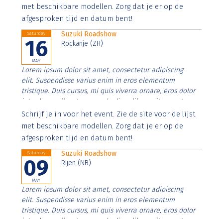
imperdiet. Nunc ut sem vitae risus tristique posuere.
met beschikbare modellen. Zorg dat je er op de
afgesproken tijd en datum bent!
Suzuki Roadshow
Saturday
16
Rockanje (ZH)
MAY
Lorem ipsum dolor sit amet, consectetur adipiscing
elit. Suspendisse varius enim in eros elementum
tristique. Duis cursus, mi quis viverra ornare, eros dolor
interdum nulla, ut commodo diam libero vitae erat.
Aenean faucibus nibh et justo cursus id rutrum lorem
Schrijf je in voor het event. Zie de site voor de lijst
imperdiet. Nunc ut sem vitae risus tristique posuere.
met beschikbare modellen. Zorg dat je er op de
afgesproken tijd en datum bent!
Suzuki Roadshow
Saturday
09
Rijen (NB)
MAY
Lorem ipsum dolor sit amet, consectetur adipiscing
elit. Suspendisse varius enim in eros elementum
tristique. Duis cursus, mi quis viverra ornare, eros dolor
interdum nulla, ut commodo diam libero vitae erat.