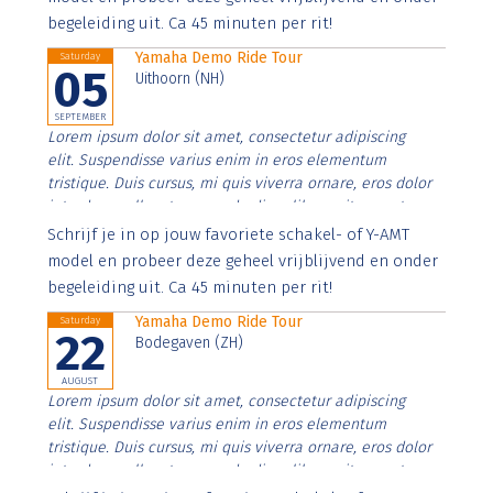
begeleiding uit. Ca 45 minuten per rit!
Yamaha Demo Ride Tour
Saturday
05
Uithoorn (NH)
SEPTEMBER
Lorem ipsum dolor sit amet, consectetur adipiscing
elit. Suspendisse varius enim in eros elementum
tristique. Duis cursus, mi quis viverra ornare, eros dolor
interdum nulla, ut commodo diam libero vitae erat.
Aenean faucibus nibh et justo cursus id rutrum lorem
Schrijf je in op jouw favoriete schakel- of Y-AMT
imperdiet. Nunc ut sem vitae risus tristique posuere.
model en probeer deze geheel vrijblijvend en onder
begeleiding uit. Ca 45 minuten per rit!
Yamaha Demo Ride Tour
Saturday
22
Bodegaven (ZH)
AUGUST
Lorem ipsum dolor sit amet, consectetur adipiscing
elit. Suspendisse varius enim in eros elementum
tristique. Duis cursus, mi quis viverra ornare, eros dolor
interdum nulla, ut commodo diam libero vitae erat.