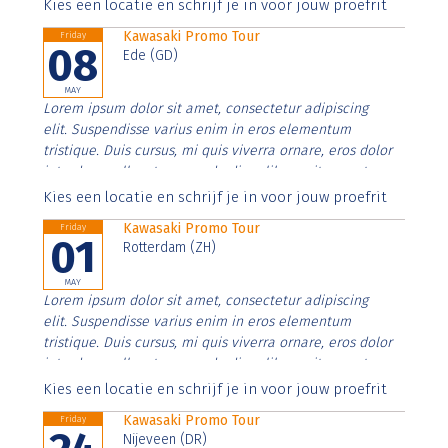
Aenean faucibus nibh et justo cursus id rutrum lorem
Kies een locatie en schrijf je in voor jouw proefrit
imperdiet. Nunc ut sem vitae risus tristique posuere.
Kawasaki Promo Tour
Friday
08
Ede (GD)
MAY
Lorem ipsum dolor sit amet, consectetur adipiscing
elit. Suspendisse varius enim in eros elementum
tristique. Duis cursus, mi quis viverra ornare, eros dolor
interdum nulla, ut commodo diam libero vitae erat.
Aenean faucibus nibh et justo cursus id rutrum lorem
Kies een locatie en schrijf je in voor jouw proefrit
imperdiet. Nunc ut sem vitae risus tristique posuere.
Kawasaki Promo Tour
Friday
01
Rotterdam (ZH)
MAY
Lorem ipsum dolor sit amet, consectetur adipiscing
elit. Suspendisse varius enim in eros elementum
tristique. Duis cursus, mi quis viverra ornare, eros dolor
interdum nulla, ut commodo diam libero vitae erat.
Aenean faucibus nibh et justo cursus id rutrum lorem
Kies een locatie en schrijf je in voor jouw proefrit
imperdiet. Nunc ut sem vitae risus tristique posuere.
Kawasaki Promo Tour
Friday
Nijeveen (DR)