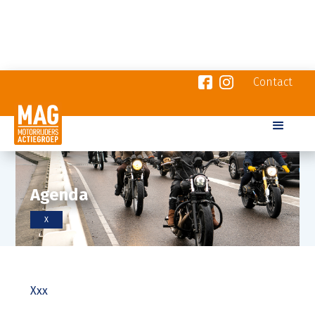
Contact
Agenda
X
Xxx