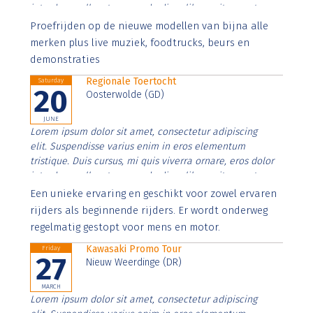
interdum nulla, ut commodo diam libero vitae erat.
Aenean faucibus nibh et justo cursus id rutrum lorem
Proefrijden op de nieuwe modellen van bijna alle
imperdiet. Nunc ut sem vitae risus tristique posuere.
merken plus live muziek, foodtrucks, beurs en
demonstraties
Regionale Toertocht
Saturday
20
Oosterwolde (GD)
JUNE
Lorem ipsum dolor sit amet, consectetur adipiscing
elit. Suspendisse varius enim in eros elementum
tristique. Duis cursus, mi quis viverra ornare, eros dolor
interdum nulla, ut commodo diam libero vitae erat.
Aenean faucibus nibh et justo cursus id rutrum lorem
Een unieke ervaring en geschikt voor zowel ervaren
imperdiet. Nunc ut sem vitae risus tristique posuere.
rijders als beginnende rijders. Er wordt onderweg
regelmatig gestopt voor mens en motor.
Kawasaki Promo Tour
Friday
27
Nieuw Weerdinge (DR)
MARCH
Lorem ipsum dolor sit amet, consectetur adipiscing