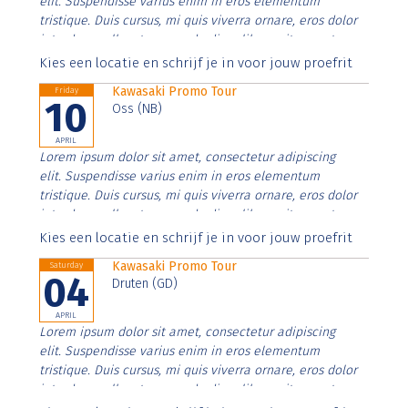
elit. Suspendisse varius enim in eros elementum
tristique. Duis cursus, mi quis viverra ornare, eros dolor
interdum nulla, ut commodo diam libero vitae erat.
Aenean faucibus nibh et justo cursus id rutrum lorem
Kies een locatie en schrijf je in voor jouw proefrit
imperdiet. Nunc ut sem vitae risus tristique posuere.
Kawasaki Promo Tour
Friday
10
Oss (NB)
APRIL
Lorem ipsum dolor sit amet, consectetur adipiscing
elit. Suspendisse varius enim in eros elementum
tristique. Duis cursus, mi quis viverra ornare, eros dolor
interdum nulla, ut commodo diam libero vitae erat.
Aenean faucibus nibh et justo cursus id rutrum lorem
Kies een locatie en schrijf je in voor jouw proefrit
imperdiet. Nunc ut sem vitae risus tristique posuere.
Kawasaki Promo Tour
Saturday
04
Druten (GD)
APRIL
Lorem ipsum dolor sit amet, consectetur adipiscing
elit. Suspendisse varius enim in eros elementum
tristique. Duis cursus, mi quis viverra ornare, eros dolor
interdum nulla, ut commodo diam libero vitae erat.