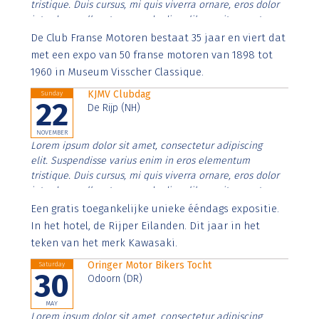
tristique. Duis cursus, mi quis viverra ornare, eros dolor
interdum nulla, ut commodo diam libero vitae erat.
Aenean faucibus nibh et justo cursus id rutrum lorem
De Club Franse Motoren bestaat 35 jaar en viert dat
imperdiet. Nunc ut sem vitae risus tristique posuere.
met een expo van 50 franse motoren van 1898 tot
1960 in Museum Visscher Classique.
KJMV Clubdag
Sunday
22
De Rijp (NH)
NOVEMBER
Lorem ipsum dolor sit amet, consectetur adipiscing
elit. Suspendisse varius enim in eros elementum
tristique. Duis cursus, mi quis viverra ornare, eros dolor
interdum nulla, ut commodo diam libero vitae erat.
Aenean faucibus nibh et justo cursus id rutrum lorem
Een gratis toegankelijke unieke ééndags expositie.
imperdiet. Nunc ut sem vitae risus tristique posuere.
In het hotel, de Rijper Eilanden. Dit jaar in het
teken van het merk Kawasaki.
Oringer Motor Bikers Tocht
Saturday
30
Odoorn (DR)
MAY
Lorem ipsum dolor sit amet, consectetur adipiscing