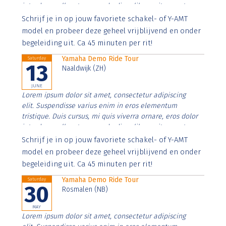
interdum nulla, ut commodo diam libero vitae erat.
Aenean faucibus nibh et justo cursus id rutrum lorem
Schrijf je in op jouw favoriete schakel- of Y-AMT
imperdiet. Nunc ut sem vitae risus tristique posuere.
model en probeer deze geheel vrijblijvend en onder
begeleiding uit. Ca 45 minuten per rit!
Yamaha Demo Ride Tour
Saturday
13
Naaldwijk (ZH)
JUNE
Lorem ipsum dolor sit amet, consectetur adipiscing
elit. Suspendisse varius enim in eros elementum
tristique. Duis cursus, mi quis viverra ornare, eros dolor
interdum nulla, ut commodo diam libero vitae erat.
Aenean faucibus nibh et justo cursus id rutrum lorem
Schrijf je in op jouw favoriete schakel- of Y-AMT
imperdiet. Nunc ut sem vitae risus tristique posuere.
model en probeer deze geheel vrijblijvend en onder
begeleiding uit. Ca 45 minuten per rit!
Yamaha Demo Ride Tour
Saturday
30
Rosmalen (NB)
MAY
Lorem ipsum dolor sit amet, consectetur adipiscing