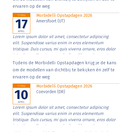
ervaren op de weg.
Morbidelli Opstapdagen 2026
Friday
17
Amersfoort (UT)
APRIL
Lorem ipsum dolor sit amet, consectetur adipiscing
elit. Suspendisse varius enim in eros elementum
tristique. Duis cursus, mi quis viverra ornare, eros dolor
interdum nulla, ut commodo diam libero vitae erat.
Aenean faucibus nibh et justo cursus id rutrum lorem
Tijdens de Morbidelli Opstapdagen krijg je de kans
imperdiet. Nunc ut sem vitae risus tristique posuere.
om de modellen van dichtbij te bekijken én zelf te
ervaren op de weg
Morbidelli Opstapdagen 2026
Friday
10
Coevorden (DR)
APRIL
Lorem ipsum dolor sit amet, consectetur adipiscing
elit. Suspendisse varius enim in eros elementum
tristique. Duis cursus, mi quis viverra ornare, eros dolor
interdum nulla, ut commodo diam libero vitae erat.