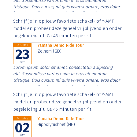
elit. Suspendisse varius enim in eros elementum
tristique. Duis cursus, mi quis viverra ornare, eros dolor
interdum nulla, ut commodo diam libero vitae erat.
Aenean faucibus nibh et justo cursus id rutrum lorem
Schrijf je in op jouw favoriete schakel- of Y-AMT
imperdiet. Nunc ut sem vitae risus tristique posuere.
model en probeer deze geheel vrijblijvend en onder
begeleiding uit. Ca 45 minuten per rit!
Yamaha Demo Ride Tour
Saturday
23
Zelhem (GD)
MAY
Lorem ipsum dolor sit amet, consectetur adipiscing
elit. Suspendisse varius enim in eros elementum
tristique. Duis cursus, mi quis viverra ornare, eros dolor
interdum nulla, ut commodo diam libero vitae erat.
Aenean faucibus nibh et justo cursus id rutrum lorem
Schrijf je in op jouw favoriete schakel- of Y-AMT
imperdiet. Nunc ut sem vitae risus tristique posuere.
model en probeer deze geheel vrijblijvend en onder
begeleiding uit. Ca 45 minuten per rit!
Yamaha Demo Ride Tour
Saturday
02
Hippolytushoef (NH)
MAY