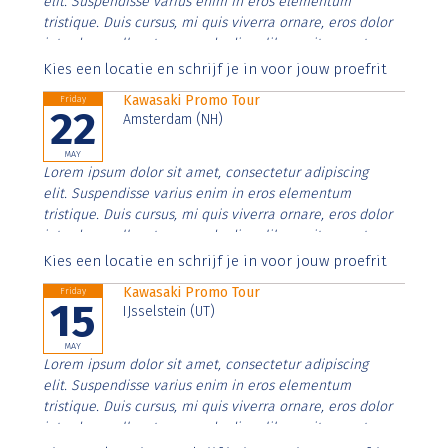
elit. Suspendisse varius enim in eros elementum
tristique. Duis cursus, mi quis viverra ornare, eros dolor
interdum nulla, ut commodo diam libero vitae erat.
Aenean faucibus nibh et justo cursus id rutrum lorem
Kies een locatie en schrijf je in voor jouw proefrit
imperdiet. Nunc ut sem vitae risus tristique posuere.
Kawasaki Promo Tour
Friday
22
Amsterdam (NH)
MAY
Lorem ipsum dolor sit amet, consectetur adipiscing
elit. Suspendisse varius enim in eros elementum
tristique. Duis cursus, mi quis viverra ornare, eros dolor
interdum nulla, ut commodo diam libero vitae erat.
Aenean faucibus nibh et justo cursus id rutrum lorem
Kies een locatie en schrijf je in voor jouw proefrit
imperdiet. Nunc ut sem vitae risus tristique posuere.
Kawasaki Promo Tour
Friday
15
IJsselstein (UT)
MAY
Lorem ipsum dolor sit amet, consectetur adipiscing
elit. Suspendisse varius enim in eros elementum
tristique. Duis cursus, mi quis viverra ornare, eros dolor
interdum nulla, ut commodo diam libero vitae erat.