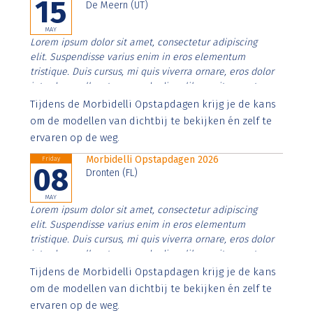
15
De Meern (UT)
MAY
Lorem ipsum dolor sit amet, consectetur adipiscing
elit. Suspendisse varius enim in eros elementum
tristique. Duis cursus, mi quis viverra ornare, eros dolor
interdum nulla, ut commodo diam libero vitae erat.
Aenean faucibus nibh et justo cursus id rutrum lorem
Tijdens de Morbidelli Opstapdagen krijg je de kans
imperdiet. Nunc ut sem vitae risus tristique posuere.
om de modellen van dichtbij te bekijken én zelf te
ervaren op de weg.
Morbidelli Opstapdagen 2026
Friday
08
Dronten (FL)
MAY
Lorem ipsum dolor sit amet, consectetur adipiscing
elit. Suspendisse varius enim in eros elementum
tristique. Duis cursus, mi quis viverra ornare, eros dolor
interdum nulla, ut commodo diam libero vitae erat.
Aenean faucibus nibh et justo cursus id rutrum lorem
Tijdens de Morbidelli Opstapdagen krijg je de kans
imperdiet. Nunc ut sem vitae risus tristique posuere.
om de modellen van dichtbij te bekijken én zelf te
ervaren op de weg.