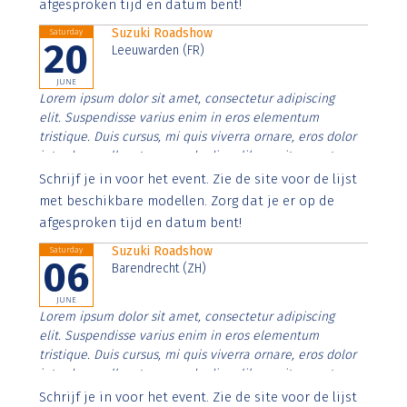
afgesproken tijd en datum bent!
Suzuki Roadshow
Saturday
20
Leeuwarden (FR)
JUNE
Lorem ipsum dolor sit amet, consectetur adipiscing
elit. Suspendisse varius enim in eros elementum
tristique. Duis cursus, mi quis viverra ornare, eros dolor
interdum nulla, ut commodo diam libero vitae erat.
Aenean faucibus nibh et justo cursus id rutrum lorem
Schrijf je in voor het event. Zie de site voor de lijst
imperdiet. Nunc ut sem vitae risus tristique posuere.
met beschikbare modellen. Zorg dat je er op de
afgesproken tijd en datum bent!
Suzuki Roadshow
Saturday
06
Barendrecht (ZH)
JUNE
Lorem ipsum dolor sit amet, consectetur adipiscing
elit. Suspendisse varius enim in eros elementum
tristique. Duis cursus, mi quis viverra ornare, eros dolor
interdum nulla, ut commodo diam libero vitae erat.
Aenean faucibus nibh et justo cursus id rutrum lorem
Schrijf je in voor het event. Zie de site voor de lijst