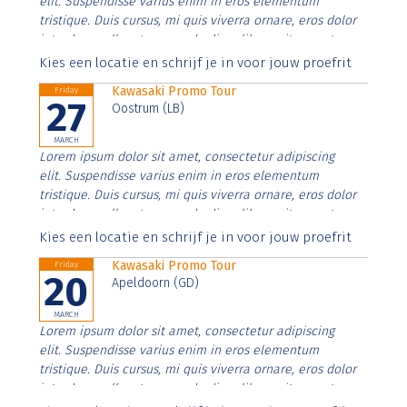
elit. Suspendisse varius enim in eros elementum
tristique. Duis cursus, mi quis viverra ornare, eros dolor
interdum nulla, ut commodo diam libero vitae erat.
Aenean faucibus nibh et justo cursus id rutrum lorem
Kies een locatie en schrijf je in voor jouw proefrit
imperdiet. Nunc ut sem vitae risus tristique posuere.
Kawasaki Promo Tour
Friday
27
Oostrum (LB)
MARCH
Lorem ipsum dolor sit amet, consectetur adipiscing
elit. Suspendisse varius enim in eros elementum
tristique. Duis cursus, mi quis viverra ornare, eros dolor
interdum nulla, ut commodo diam libero vitae erat.
Aenean faucibus nibh et justo cursus id rutrum lorem
Kies een locatie en schrijf je in voor jouw proefrit
imperdiet. Nunc ut sem vitae risus tristique posuere.
Kawasaki Promo Tour
Friday
20
Apeldoorn (GD)
MARCH
Lorem ipsum dolor sit amet, consectetur adipiscing
elit. Suspendisse varius enim in eros elementum
tristique. Duis cursus, mi quis viverra ornare, eros dolor
interdum nulla, ut commodo diam libero vitae erat.