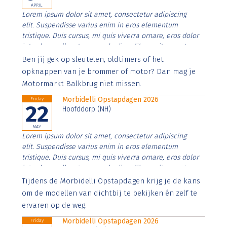
APRIL
Lorem ipsum dolor sit amet, consectetur adipiscing
elit. Suspendisse varius enim in eros elementum
tristique. Duis cursus, mi quis viverra ornare, eros dolor
interdum nulla, ut commodo diam libero vitae erat.
Aenean faucibus nibh et justo cursus id rutrum lorem
Ben jij gek op sleutelen, oldtimers of het
imperdiet. Nunc ut sem vitae risus tristique posuere.
opknappen van je brommer of motor? Dan mag je
Motormarkt Balkbrug niet missen.
Morbidelli Opstapdagen 2026
Friday
22
Hoofddorp (NH)
MAY
Lorem ipsum dolor sit amet, consectetur adipiscing
elit. Suspendisse varius enim in eros elementum
tristique. Duis cursus, mi quis viverra ornare, eros dolor
interdum nulla, ut commodo diam libero vitae erat.
Aenean faucibus nibh et justo cursus id rutrum lorem
Tijdens de Morbidelli Opstapdagen krijg je de kans
imperdiet. Nunc ut sem vitae risus tristique posuere.
om de modellen van dichtbij te bekijken én zelf te
ervaren op de weg.
Morbidelli Opstapdagen 2026
Friday