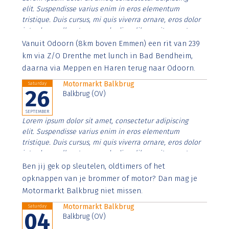
elit. Suspendisse varius enim in eros elementum
tristique. Duis cursus, mi quis viverra ornare, eros dolor
interdum nulla, ut commodo diam libero vitae erat.
Aenean faucibus nibh et justo cursus id rutrum lorem
Vanuit Odoorn (8km boven Emmen) een rit van 239
imperdiet. Nunc ut sem vitae risus tristique posuere.
km via Z/O Drenthe met lunch in Bad Bendheim,
daarna via Meppen en Haren terug naar Odoorn.
Motormarkt Balkbrug
Saturday
26
Balkbrug (OV)
SEPTEMBER
Lorem ipsum dolor sit amet, consectetur adipiscing
elit. Suspendisse varius enim in eros elementum
tristique. Duis cursus, mi quis viverra ornare, eros dolor
interdum nulla, ut commodo diam libero vitae erat.
Aenean faucibus nibh et justo cursus id rutrum lorem
Ben jij gek op sleutelen, oldtimers of het
imperdiet. Nunc ut sem vitae risus tristique posuere.
opknappen van je brommer of motor? Dan mag je
Motormarkt Balkbrug niet missen.
Motormarkt Balkbrug
Saturday
04
Balkbrug (OV)