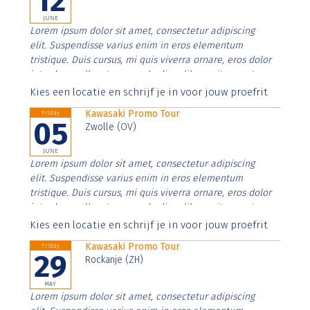
12
JUNE
Lorem ipsum dolor sit amet, consectetur adipiscing
elit. Suspendisse varius enim in eros elementum
tristique. Duis cursus, mi quis viverra ornare, eros dolor
interdum nulla, ut commodo diam libero vitae erat.
Aenean faucibus nibh et justo cursus id rutrum lorem
Kies een locatie en schrijf je in voor jouw proefrit
imperdiet. Nunc ut sem vitae risus tristique posuere.
Kawasaki Promo Tour
Friday
05
Zwolle (OV)
JUNE
Lorem ipsum dolor sit amet, consectetur adipiscing
elit. Suspendisse varius enim in eros elementum
tristique. Duis cursus, mi quis viverra ornare, eros dolor
interdum nulla, ut commodo diam libero vitae erat.
Aenean faucibus nibh et justo cursus id rutrum lorem
Kies een locatie en schrijf je in voor jouw proefrit
imperdiet. Nunc ut sem vitae risus tristique posuere.
Kawasaki Promo Tour
Friday
29
Rockanje (ZH)
MAY
Lorem ipsum dolor sit amet, consectetur adipiscing