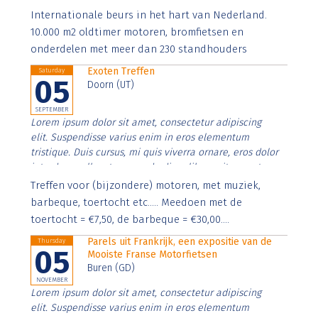
Aenean faucibus nibh et justo cursus id rutrum lorem
Internationale beurs in het hart van Nederland.
imperdiet. Nunc ut sem vitae risus tristique posuere.
10.000 m2 oldtimer motoren, bromfietsen en
onderdelen met meer dan 230 standhouders
Exoten Treffen
Saturday
05
Doorn (UT)
SEPTEMBER
Lorem ipsum dolor sit amet, consectetur adipiscing
elit. Suspendisse varius enim in eros elementum
tristique. Duis cursus, mi quis viverra ornare, eros dolor
interdum nulla, ut commodo diam libero vitae erat.
Aenean faucibus nibh et justo cursus id rutrum lorem
Treffen voor (bijzondere) motoren, met muziek,
imperdiet. Nunc ut sem vitae risus tristique posuere.
barbeque, toertocht etc..... Meedoen met de
toertocht = €7,50, de barbeque = €30,00....
Parels uit Frankrijk, een expositie van de
Thursday
05
Mooiste Franse Motorfietsen
Buren (GD)
NOVEMBER
Lorem ipsum dolor sit amet, consectetur adipiscing
elit. Suspendisse varius enim in eros elementum