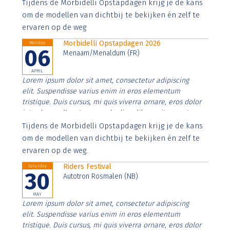
Aenean faucibus nibh et justo cursus id rutrum lorem
Tijdens de Morbidelli Opstapdagen krijg je de kans
imperdiet. Nunc ut sem vitae risus tristique posuere.
om de modellen van dichtbij te bekijken én zelf te
ervaren op de weg
Morbidelli Opstapdagen 2026
Monday
06
Menaam/Menaldum (FR)
APRIL
Lorem ipsum dolor sit amet, consectetur adipiscing
elit. Suspendisse varius enim in eros elementum
tristique. Duis cursus, mi quis viverra ornare, eros dolor
interdum nulla, ut commodo diam libero vitae erat.
Aenean faucibus nibh et justo cursus id rutrum lorem
Tijdens de Morbidelli Opstapdagen krijg je de kans
imperdiet. Nunc ut sem vitae risus tristique posuere.
om de modellen van dichtbij te bekijken én zelf te
ervaren op de weg.
Riders Festival
Saturday
30
Autotron Rosmalen (NB)
MAY
Lorem ipsum dolor sit amet, consectetur adipiscing
elit. Suspendisse varius enim in eros elementum
tristique. Duis cursus, mi quis viverra ornare, eros dolor