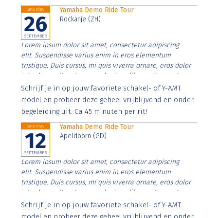
Yamaha Demo Ride Tour
Saturday
26
Rockanje (ZH)
SEPTEMBER
Lorem ipsum dolor sit amet, consectetur adipiscing
elit. Suspendisse varius enim in eros elementum
tristique. Duis cursus, mi quis viverra ornare, eros dolor
interdum nulla, ut commodo diam libero vitae erat.
Aenean faucibus nibh et justo cursus id rutrum lorem
Schrijf je in op jouw favoriete schakel- of Y-AMT
imperdiet. Nunc ut sem vitae risus tristique posuere.
model en probeer deze geheel vrijblijvend en onder
begeleiding uit. Ca 45 minuten per rit!
Yamaha Demo Ride Tour
Saturday
12
Apeldoorn (GD)
SEPTEMBER
Lorem ipsum dolor sit amet, consectetur adipiscing
elit. Suspendisse varius enim in eros elementum
tristique. Duis cursus, mi quis viverra ornare, eros dolor
interdum nulla, ut commodo diam libero vitae erat.
Aenean faucibus nibh et justo cursus id rutrum lorem
Schrijf je in op jouw favoriete schakel- of Y-AMT
imperdiet. Nunc ut sem vitae risus tristique posuere.
model en probeer deze geheel vrijblijvend en onder