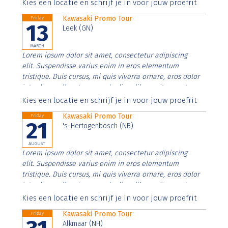
Aenean faucibus nibh et justo cursus id rutrum lorem
Kies een locatie en schrijf je in voor jouw proefrit
imperdiet. Nunc ut sem vitae risus tristique posuere.
Kawasaki Promo Tour
Friday
13
Leek (GN)
MARCH
Lorem ipsum dolor sit amet, consectetur adipiscing
elit. Suspendisse varius enim in eros elementum
tristique. Duis cursus, mi quis viverra ornare, eros dolor
interdum nulla, ut commodo diam libero vitae erat.
Aenean faucibus nibh et justo cursus id rutrum lorem
Kies een locatie en schrijf je in voor jouw proefrit
imperdiet. Nunc ut sem vitae risus tristique posuere.
Kawasaki Promo Tour
Friday
21
's-Hertogenbosch (NB)
AUGUST
Lorem ipsum dolor sit amet, consectetur adipiscing
elit. Suspendisse varius enim in eros elementum
tristique. Duis cursus, mi quis viverra ornare, eros dolor
interdum nulla, ut commodo diam libero vitae erat.
Aenean faucibus nibh et justo cursus id rutrum lorem
Kies een locatie en schrijf je in voor jouw proefrit
imperdiet. Nunc ut sem vitae risus tristique posuere.
Kawasaki Promo Tour
Friday
Alkmaar (NH)