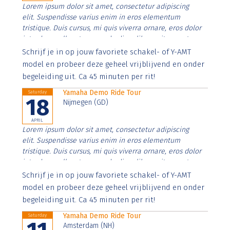
Lorem ipsum dolor sit amet, consectetur adipiscing
elit. Suspendisse varius enim in eros elementum
tristique. Duis cursus, mi quis viverra ornare, eros dolor
interdum nulla, ut commodo diam libero vitae erat.
Aenean faucibus nibh et justo cursus id rutrum lorem
Schrijf je in op jouw favoriete schakel- of Y-AMT
imperdiet. Nunc ut sem vitae risus tristique posuere.
model en probeer deze geheel vrijblijvend en onder
begeleiding uit. Ca 45 minuten per rit!
Yamaha Demo Ride Tour
Saturday
18
Nijmegen (GD)
APRIL
Lorem ipsum dolor sit amet, consectetur adipiscing
elit. Suspendisse varius enim in eros elementum
tristique. Duis cursus, mi quis viverra ornare, eros dolor
interdum nulla, ut commodo diam libero vitae erat.
Aenean faucibus nibh et justo cursus id rutrum lorem
Schrijf je in op jouw favoriete schakel- of Y-AMT
imperdiet. Nunc ut sem vitae risus tristique posuere.
model en probeer deze geheel vrijblijvend en onder
begeleiding uit. Ca 45 minuten per rit!
Yamaha Demo Ride Tour
Saturday
Amsterdam (NH)