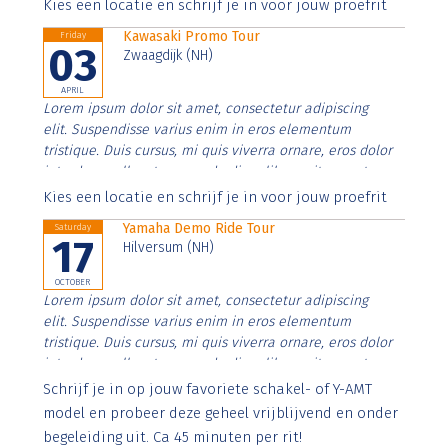
Aenean faucibus nibh et justo cursus id rutrum lorem
Kies een locatie en schrijf je in voor jouw proefrit
imperdiet. Nunc ut sem vitae risus tristique posuere.
Kawasaki Promo Tour
Friday
03
Zwaagdijk (NH)
APRIL
Lorem ipsum dolor sit amet, consectetur adipiscing
elit. Suspendisse varius enim in eros elementum
tristique. Duis cursus, mi quis viverra ornare, eros dolor
interdum nulla, ut commodo diam libero vitae erat.
Aenean faucibus nibh et justo cursus id rutrum lorem
Kies een locatie en schrijf je in voor jouw proefrit
imperdiet. Nunc ut sem vitae risus tristique posuere.
Yamaha Demo Ride Tour
Saturday
17
Hilversum (NH)
OCTOBER
Lorem ipsum dolor sit amet, consectetur adipiscing
elit. Suspendisse varius enim in eros elementum
tristique. Duis cursus, mi quis viverra ornare, eros dolor
interdum nulla, ut commodo diam libero vitae erat.
Aenean faucibus nibh et justo cursus id rutrum lorem
Schrijf je in op jouw favoriete schakel- of Y-AMT
imperdiet. Nunc ut sem vitae risus tristique posuere.
model en probeer deze geheel vrijblijvend en onder
begeleiding uit. Ca 45 minuten per rit!