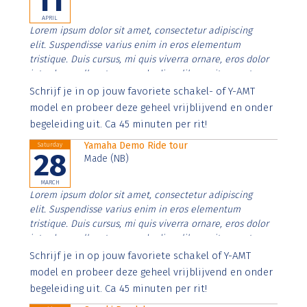
11
APRIL
Lorem ipsum dolor sit amet, consectetur adipiscing
elit. Suspendisse varius enim in eros elementum
tristique. Duis cursus, mi quis viverra ornare, eros dolor
interdum nulla, ut commodo diam libero vitae erat.
Aenean faucibus nibh et justo cursus id rutrum lorem
Schrijf je in op jouw favoriete schakel- of Y-AMT
imperdiet. Nunc ut sem vitae risus tristique posuere.
model en probeer deze geheel vrijblijvend en onder
begeleiding uit. Ca 45 minuten per rit!
Yamaha Demo Ride tour
Saturday
28
Made (NB)
MARCH
Lorem ipsum dolor sit amet, consectetur adipiscing
elit. Suspendisse varius enim in eros elementum
tristique. Duis cursus, mi quis viverra ornare, eros dolor
interdum nulla, ut commodo diam libero vitae erat.
Aenean faucibus nibh et justo cursus id rutrum lorem
Schrijf je in op jouw favoriete schakel of Y-AMT
imperdiet. Nunc ut sem vitae risus tristique posuere.
model en probeer deze geheel vrijblijvend en onder
begeleiding uit. Ca 45 minuten per rit!