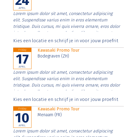
24
APRIL
Lorem ipsum dolor sit amet, consectetur adipiscing
elit. Suspendisse varius enim in eros elementum
tristique. Duis cursus, mi quis viverra ornare, eros dolor
interdum nulla, ut commodo diam libero vitae erat.
Aenean faucibus nibh et justo cursus id rutrum lorem
Kies een locatie en schrijf je in voor jouw proefrit
imperdiet. Nunc ut sem vitae risus tristique posuere.
Kawasaki Promo Tour
Friday
17
Bodegraven (ZH)
APRIL
Lorem ipsum dolor sit amet, consectetur adipiscing
elit. Suspendisse varius enim in eros elementum
tristique. Duis cursus, mi quis viverra ornare, eros dolor
interdum nulla, ut commodo diam libero vitae erat.
Aenean faucibus nibh et justo cursus id rutrum lorem
Kies een locatie en schrijf je in voor jouw proefrit
imperdiet. Nunc ut sem vitae risus tristique posuere.
Kawasaki Promo Tour
Friday
10
Menaam (FR)
APRIL
Lorem ipsum dolor sit amet, consectetur adipiscing