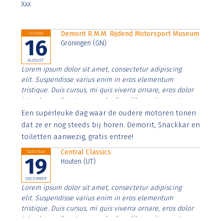
Xxx
Demorit R.M.M. Rijdend Motorsport Museum
Sunday
16
Groningen (GN)
AUGUST
Lorem ipsum dolor sit amet, consectetur adipiscing
elit. Suspendisse varius enim in eros elementum
tristique. Duis cursus, mi quis viverra ornare, eros dolor
interdum nulla, ut commodo diam libero vitae erat.
Aenean faucibus nibh et justo cursus id rutrum lorem
Een superleuke dag waar de oudere motoren tonen
imperdiet. Nunc ut sem vitae risus tristique posuere.
dat ze er nog steeds bij horen. Demorit, Snackkar en
toiletten aanwezig, gratis entree!
Central Classics
Saturday
19
Houten (UT)
DECEMBER
Lorem ipsum dolor sit amet, consectetur adipiscing
elit. Suspendisse varius enim in eros elementum
tristique. Duis cursus, mi quis viverra ornare, eros dolor
interdum nulla, ut commodo diam libero vitae erat.