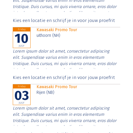
elit. Suspendisse varius enim in eros elementum
tristique. Duis cursus, mi quis viverra ornare, eros dolor
interdum nulla, ut commodo diam libero vitae erat.
Aenean faucibus nibh et justo cursus id rutrum lorem
Kies een locatie en schrijf je in voor jouw proefrit
imperdiet. Nunc ut sem vitae risus tristique posuere.
Kawasaki Promo Tour
Friday
10
uithoorn (NH)
JULY
Lorem ipsum dolor sit amet, consectetur adipiscing
elit. Suspendisse varius enim in eros elementum
tristique. Duis cursus, mi quis viverra ornare, eros dolor
interdum nulla, ut commodo diam libero vitae erat.
Aenean faucibus nibh et justo cursus id rutrum lorem
Kies een locatie en schrijf je in voor jouw proefrit
imperdiet. Nunc ut sem vitae risus tristique posuere.
Kawasaki Promo Tour
Friday
03
Rijen (NB)
JULY
Lorem ipsum dolor sit amet, consectetur adipiscing
elit. Suspendisse varius enim in eros elementum
tristique. Duis cursus, mi quis viverra ornare, eros dolor
interdum nulla, ut commodo diam libero vitae erat.