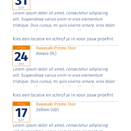
31
JULY
Lorem ipsum dolor sit amet, consectetur adipiscing
elit. Suspendisse varius enim in eros elementum
tristique. Duis cursus, mi quis viverra ornare, eros dolor
interdum nulla, ut commodo diam libero vitae erat.
Aenean faucibus nibh et justo cursus id rutrum lorem
Kies een locatie en schrijf je in voor jouw proefrit
imperdiet. Nunc ut sem vitae risus tristique posuere.
Kawasaki Promo Tour
Friday
24
Almere (FL)
JULY
Lorem ipsum dolor sit amet, consectetur adipiscing
elit. Suspendisse varius enim in eros elementum
tristique. Duis cursus, mi quis viverra ornare, eros dolor
interdum nulla, ut commodo diam libero vitae erat.
Aenean faucibus nibh et justo cursus id rutrum lorem
Kies een locatie en schrijf je in voor jouw proefrit
imperdiet. Nunc ut sem vitae risus tristique posuere.
Kawasaki Promo Tour
Friday
17
Zelhem (GD)
JULY
Lorem ipsum dolor sit amet, consectetur adipiscing