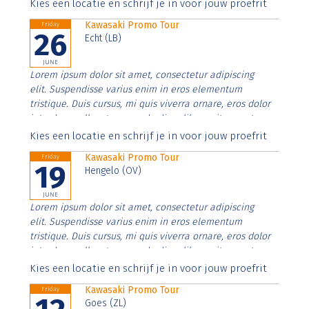
Aenean faucibus nibh et justo cursus id rutrum lorem
Kies een locatie en schrijf je in voor jouw proefrit
imperdiet. Nunc ut sem vitae risus tristique posuere.
Kawasaki Promo Tour
Friday
26
Echt (LB)
JUNE
Lorem ipsum dolor sit amet, consectetur adipiscing
elit. Suspendisse varius enim in eros elementum
tristique. Duis cursus, mi quis viverra ornare, eros dolor
interdum nulla, ut commodo diam libero vitae erat.
Aenean faucibus nibh et justo cursus id rutrum lorem
Kies een locatie en schrijf je in voor jouw proefrit
imperdiet. Nunc ut sem vitae risus tristique posuere.
Kawasaki Promo Tour
Friday
19
Hengelo (OV)
JUNE
Lorem ipsum dolor sit amet, consectetur adipiscing
elit. Suspendisse varius enim in eros elementum
tristique. Duis cursus, mi quis viverra ornare, eros dolor
interdum nulla, ut commodo diam libero vitae erat.
Aenean faucibus nibh et justo cursus id rutrum lorem
Kies een locatie en schrijf je in voor jouw proefrit
imperdiet. Nunc ut sem vitae risus tristique posuere.
Kawasaki Promo Tour
Friday
Goes (ZL)