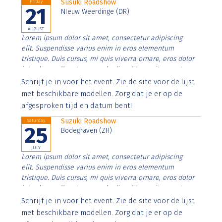
Susuki Roadshow
Friday
21
NIeuw Weerdinge (DR)
AUGUST
Lorem ipsum dolor sit amet, consectetur adipiscing
elit. Suspendisse varius enim in eros elementum
tristique. Duis cursus, mi quis viverra ornare, eros dolor
interdum nulla, ut commodo diam libero vitae erat.
Aenean faucibus nibh et justo cursus id rutrum lorem
Schrijf je in voor het event. Zie de site voor de lijst
imperdiet. Nunc ut sem vitae risus tristique posuere.
met beschikbare modellen. Zorg dat je er op de
afgesproken tijd en datum bent!
Suzuki Roadshow
Saturday
25
Bodegraven (ZH)
JULY
Lorem ipsum dolor sit amet, consectetur adipiscing
elit. Suspendisse varius enim in eros elementum
tristique. Duis cursus, mi quis viverra ornare, eros dolor
interdum nulla, ut commodo diam libero vitae erat.
Aenean faucibus nibh et justo cursus id rutrum lorem
Schrijf je in voor het event. Zie de site voor de lijst
imperdiet. Nunc ut sem vitae risus tristique posuere.
met beschikbare modellen. Zorg dat je er op de