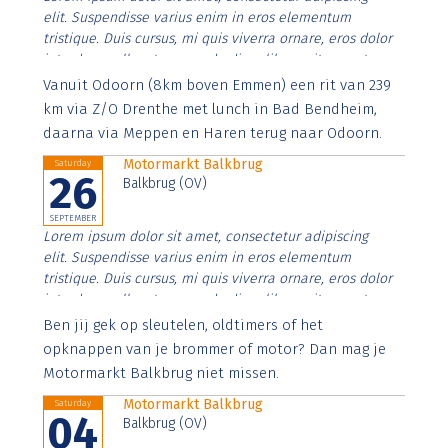
elit. Suspendisse varius enim in eros elementum
tristique. Duis cursus, mi quis viverra ornare, eros dolor
interdum nulla, ut commodo diam libero vitae erat.
Aenean faucibus nibh et justo cursus id rutrum lorem
Vanuit Odoorn (8km boven Emmen) een rit van 239
imperdiet. Nunc ut sem vitae risus tristique posuere.
km via Z/O Drenthe met lunch in Bad Bendheim,
daarna via Meppen en Haren terug naar Odoorn.
Motormarkt Balkbrug
Saturday
26
Balkbrug (OV)
SEPTEMBER
Lorem ipsum dolor sit amet, consectetur adipiscing
elit. Suspendisse varius enim in eros elementum
tristique. Duis cursus, mi quis viverra ornare, eros dolor
interdum nulla, ut commodo diam libero vitae erat.
Aenean faucibus nibh et justo cursus id rutrum lorem
Ben jij gek op sleutelen, oldtimers of het
imperdiet. Nunc ut sem vitae risus tristique posuere.
opknappen van je brommer of motor? Dan mag je
Motormarkt Balkbrug niet missen.
Motormarkt Balkbrug
Saturday
04
Balkbrug (OV)