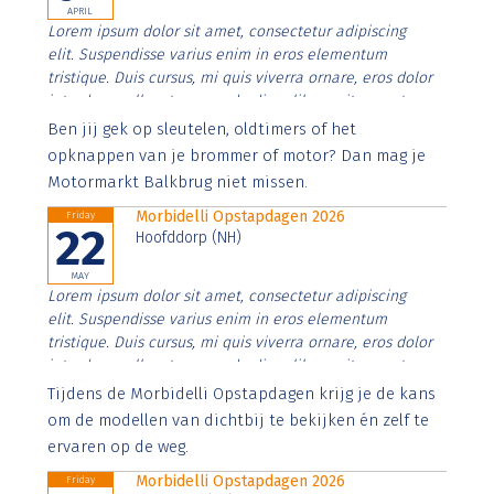
APRIL
Lorem ipsum dolor sit amet, consectetur adipiscing
elit. Suspendisse varius enim in eros elementum
tristique. Duis cursus, mi quis viverra ornare, eros dolor
interdum nulla, ut commodo diam libero vitae erat.
Aenean faucibus nibh et justo cursus id rutrum lorem
Ben jij gek op sleutelen, oldtimers of het
imperdiet. Nunc ut sem vitae risus tristique posuere.
opknappen van je brommer of motor? Dan mag je
Motormarkt Balkbrug niet missen.
Morbidelli Opstapdagen 2026
Friday
22
Hoofddorp (NH)
MAY
Lorem ipsum dolor sit amet, consectetur adipiscing
elit. Suspendisse varius enim in eros elementum
tristique. Duis cursus, mi quis viverra ornare, eros dolor
interdum nulla, ut commodo diam libero vitae erat.
Aenean faucibus nibh et justo cursus id rutrum lorem
Tijdens de Morbidelli Opstapdagen krijg je de kans
imperdiet. Nunc ut sem vitae risus tristique posuere.
om de modellen van dichtbij te bekijken én zelf te
ervaren op de weg.
Morbidelli Opstapdagen 2026
Friday