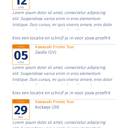
12
JUNE
Lorem ipsum dolor sit amet, consectetur adipiscing
elit. Suspendisse varius enim in eros elementum
tristique. Duis cursus, mi quis viverra ornare, eros dolor
interdum nulla, ut commodo diam libero vitae erat.
Aenean faucibus nibh et justo cursus id rutrum lorem
Kies een locatie en schrijf je in voor jouw proefrit
imperdiet. Nunc ut sem vitae risus tristique posuere.
Kawasaki Promo Tour
Friday
05
Zwolle (OV)
JUNE
Lorem ipsum dolor sit amet, consectetur adipiscing
elit. Suspendisse varius enim in eros elementum
tristique. Duis cursus, mi quis viverra ornare, eros dolor
interdum nulla, ut commodo diam libero vitae erat.
Aenean faucibus nibh et justo cursus id rutrum lorem
Kies een locatie en schrijf je in voor jouw proefrit
imperdiet. Nunc ut sem vitae risus tristique posuere.
Kawasaki Promo Tour
Friday
29
Rockanje (ZH)
MAY
Lorem ipsum dolor sit amet, consectetur adipiscing