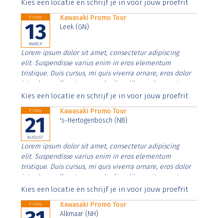
Aenean faucibus nibh et justo cursus id rutrum lorem
Kies een locatie en schrijf je in voor jouw proefrit
imperdiet. Nunc ut sem vitae risus tristique posuere.
Kawasaki Promo Tour
Friday
13
Leek (GN)
MARCH
Lorem ipsum dolor sit amet, consectetur adipiscing
elit. Suspendisse varius enim in eros elementum
tristique. Duis cursus, mi quis viverra ornare, eros dolor
interdum nulla, ut commodo diam libero vitae erat.
Aenean faucibus nibh et justo cursus id rutrum lorem
Kies een locatie en schrijf je in voor jouw proefrit
imperdiet. Nunc ut sem vitae risus tristique posuere.
Kawasaki Promo Tour
Friday
21
's-Hertogenbosch (NB)
AUGUST
Lorem ipsum dolor sit amet, consectetur adipiscing
elit. Suspendisse varius enim in eros elementum
tristique. Duis cursus, mi quis viverra ornare, eros dolor
interdum nulla, ut commodo diam libero vitae erat.
Aenean faucibus nibh et justo cursus id rutrum lorem
Kies een locatie en schrijf je in voor jouw proefrit
imperdiet. Nunc ut sem vitae risus tristique posuere.
Kawasaki Promo Tour
Friday
Alkmaar (NH)