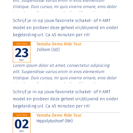
elit. Suspendisse varius enim in eros elementum
tristique. Duis cursus, mi quis viverra ornare, eros dolor
interdum nulla, ut commodo diam libero vitae erat.
Aenean faucibus nibh et justo cursus id rutrum lorem
Schrijf je in op jouw favoriete schakel- of Y-AMT
imperdiet. Nunc ut sem vitae risus tristique posuere.
model en probeer deze geheel vrijblijvend en onder
begeleiding uit. Ca 45 minuten per rit!
Yamaha Demo Ride Tour
Saturday
23
Zelhem (GD)
MAY
Lorem ipsum dolor sit amet, consectetur adipiscing
elit. Suspendisse varius enim in eros elementum
tristique. Duis cursus, mi quis viverra ornare, eros dolor
interdum nulla, ut commodo diam libero vitae erat.
Aenean faucibus nibh et justo cursus id rutrum lorem
Schrijf je in op jouw favoriete schakel- of Y-AMT
imperdiet. Nunc ut sem vitae risus tristique posuere.
model en probeer deze geheel vrijblijvend en onder
begeleiding uit. Ca 45 minuten per rit!
Yamaha Demo Ride Tour
Saturday
02
Hippolytushoef (NH)
MAY