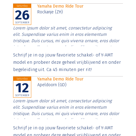
Yamaha Demo Ride Tour
Saturday
26
Rockanje (ZH)
SEPTEMBER
Lorem ipsum dolor sit amet, consectetur adipiscing
elit. Suspendisse varius enim in eros elementum
tristique. Duis cursus, mi quis viverra ornare, eros dolor
interdum nulla, ut commodo diam libero vitae erat.
Aenean faucibus nibh et justo cursus id rutrum lorem
Schrijf je in op jouw favoriete schakel- of Y-AMT
imperdiet. Nunc ut sem vitae risus tristique posuere.
model en probeer deze geheel vrijblijvend en onder
begeleiding uit. Ca 45 minuten per rit!
Yamaha Demo Ride Tour
Saturday
12
Apeldoorn (GD)
SEPTEMBER
Lorem ipsum dolor sit amet, consectetur adipiscing
elit. Suspendisse varius enim in eros elementum
tristique. Duis cursus, mi quis viverra ornare, eros dolor
interdum nulla, ut commodo diam libero vitae erat.
Aenean faucibus nibh et justo cursus id rutrum lorem
Schrijf je in op jouw favoriete schakel- of Y-AMT
imperdiet. Nunc ut sem vitae risus tristique posuere.
model en probeer deze geheel vrijblijvend en onder