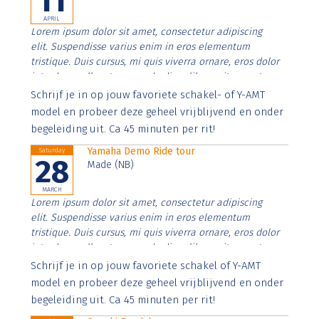
11
APRIL
Lorem ipsum dolor sit amet, consectetur adipiscing
elit. Suspendisse varius enim in eros elementum
tristique. Duis cursus, mi quis viverra ornare, eros dolor
interdum nulla, ut commodo diam libero vitae erat.
Aenean faucibus nibh et justo cursus id rutrum lorem
Schrijf je in op jouw favoriete schakel- of Y-AMT
imperdiet. Nunc ut sem vitae risus tristique posuere.
model en probeer deze geheel vrijblijvend en onder
begeleiding uit. Ca 45 minuten per rit!
Yamaha Demo Ride tour
Saturday
28
Made (NB)
MARCH
Lorem ipsum dolor sit amet, consectetur adipiscing
elit. Suspendisse varius enim in eros elementum
tristique. Duis cursus, mi quis viverra ornare, eros dolor
interdum nulla, ut commodo diam libero vitae erat.
Aenean faucibus nibh et justo cursus id rutrum lorem
Schrijf je in op jouw favoriete schakel of Y-AMT
imperdiet. Nunc ut sem vitae risus tristique posuere.
model en probeer deze geheel vrijblijvend en onder
begeleiding uit. Ca 45 minuten per rit!