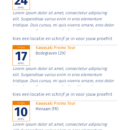
24
APRIL
Lorem ipsum dolor sit amet, consectetur adipiscing
elit. Suspendisse varius enim in eros elementum
tristique. Duis cursus, mi quis viverra ornare, eros dolor
interdum nulla, ut commodo diam libero vitae erat.
Aenean faucibus nibh et justo cursus id rutrum lorem
Kies een locatie en schrijf je in voor jouw proefrit
imperdiet. Nunc ut sem vitae risus tristique posuere.
Kawasaki Promo Tour
Friday
17
Bodegraven (ZH)
APRIL
Lorem ipsum dolor sit amet, consectetur adipiscing
elit. Suspendisse varius enim in eros elementum
tristique. Duis cursus, mi quis viverra ornare, eros dolor
interdum nulla, ut commodo diam libero vitae erat.
Aenean faucibus nibh et justo cursus id rutrum lorem
Kies een locatie en schrijf je in voor jouw proefrit
imperdiet. Nunc ut sem vitae risus tristique posuere.
Kawasaki Promo Tour
Friday
10
Menaam (FR)
APRIL
Lorem ipsum dolor sit amet, consectetur adipiscing