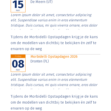
15
De Meern (UT)
MAY
Lorem ipsum dolor sit amet, consectetur adipiscing
elit. Suspendisse varius enim in eros elementum
tristique. Duis cursus, mi quis viverra ornare, eros dolor
interdum nulla, ut commodo diam libero vitae erat.
Aenean faucibus nibh et justo cursus id rutrum lorem
Tijdens de Morbidelli Opstapdagen krijg je de kans
imperdiet. Nunc ut sem vitae risus tristique posuere.
om de modellen van dichtbij te bekijken én zelf te
ervaren op de weg.
Morbidelli Opstapdagen 2026
Friday
08
Dronten (FL)
MAY
Lorem ipsum dolor sit amet, consectetur adipiscing
elit. Suspendisse varius enim in eros elementum
tristique. Duis cursus, mi quis viverra ornare, eros dolor
interdum nulla, ut commodo diam libero vitae erat.
Aenean faucibus nibh et justo cursus id rutrum lorem
Tijdens de Morbidelli Opstapdagen krijg je de kans
imperdiet. Nunc ut sem vitae risus tristique posuere.
om de modellen van dichtbij te bekijken én zelf te
ervaren op de weg.