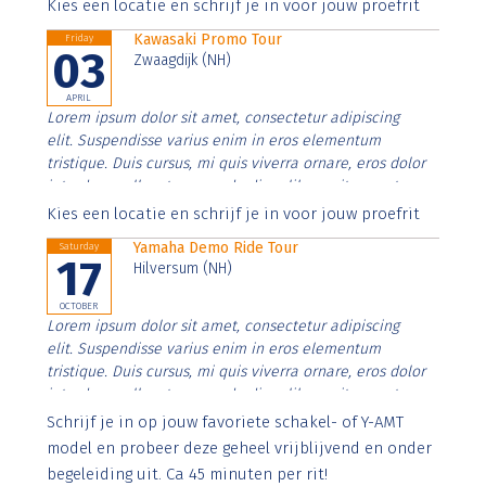
Aenean faucibus nibh et justo cursus id rutrum lorem
Kies een locatie en schrijf je in voor jouw proefrit
imperdiet. Nunc ut sem vitae risus tristique posuere.
Kawasaki Promo Tour
Friday
03
Zwaagdijk (NH)
APRIL
Lorem ipsum dolor sit amet, consectetur adipiscing
elit. Suspendisse varius enim in eros elementum
tristique. Duis cursus, mi quis viverra ornare, eros dolor
interdum nulla, ut commodo diam libero vitae erat.
Aenean faucibus nibh et justo cursus id rutrum lorem
Kies een locatie en schrijf je in voor jouw proefrit
imperdiet. Nunc ut sem vitae risus tristique posuere.
Yamaha Demo Ride Tour
Saturday
17
Hilversum (NH)
OCTOBER
Lorem ipsum dolor sit amet, consectetur adipiscing
elit. Suspendisse varius enim in eros elementum
tristique. Duis cursus, mi quis viverra ornare, eros dolor
interdum nulla, ut commodo diam libero vitae erat.
Aenean faucibus nibh et justo cursus id rutrum lorem
Schrijf je in op jouw favoriete schakel- of Y-AMT
imperdiet. Nunc ut sem vitae risus tristique posuere.
model en probeer deze geheel vrijblijvend en onder
begeleiding uit. Ca 45 minuten per rit!