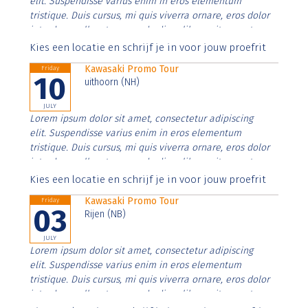
elit. Suspendisse varius enim in eros elementum
tristique. Duis cursus, mi quis viverra ornare, eros dolor
interdum nulla, ut commodo diam libero vitae erat.
Aenean faucibus nibh et justo cursus id rutrum lorem
Kies een locatie en schrijf je in voor jouw proefrit
imperdiet. Nunc ut sem vitae risus tristique posuere.
Kawasaki Promo Tour
Friday
10
uithoorn (NH)
JULY
Lorem ipsum dolor sit amet, consectetur adipiscing
elit. Suspendisse varius enim in eros elementum
tristique. Duis cursus, mi quis viverra ornare, eros dolor
interdum nulla, ut commodo diam libero vitae erat.
Aenean faucibus nibh et justo cursus id rutrum lorem
Kies een locatie en schrijf je in voor jouw proefrit
imperdiet. Nunc ut sem vitae risus tristique posuere.
Kawasaki Promo Tour
Friday
03
Rijen (NB)
JULY
Lorem ipsum dolor sit amet, consectetur adipiscing
elit. Suspendisse varius enim in eros elementum
tristique. Duis cursus, mi quis viverra ornare, eros dolor
interdum nulla, ut commodo diam libero vitae erat.