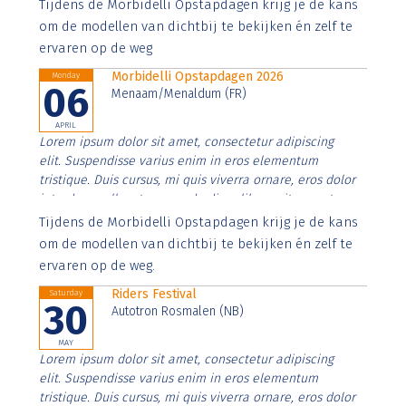
Aenean faucibus nibh et justo cursus id rutrum lorem
Tijdens de Morbidelli Opstapdagen krijg je de kans
imperdiet. Nunc ut sem vitae risus tristique posuere.
om de modellen van dichtbij te bekijken én zelf te
ervaren op de weg
Morbidelli Opstapdagen 2026
Monday
06
Menaam/Menaldum (FR)
APRIL
Lorem ipsum dolor sit amet, consectetur adipiscing
elit. Suspendisse varius enim in eros elementum
tristique. Duis cursus, mi quis viverra ornare, eros dolor
interdum nulla, ut commodo diam libero vitae erat.
Aenean faucibus nibh et justo cursus id rutrum lorem
Tijdens de Morbidelli Opstapdagen krijg je de kans
imperdiet. Nunc ut sem vitae risus tristique posuere.
om de modellen van dichtbij te bekijken én zelf te
ervaren op de weg.
Riders Festival
Saturday
30
Autotron Rosmalen (NB)
MAY
Lorem ipsum dolor sit amet, consectetur adipiscing
elit. Suspendisse varius enim in eros elementum
tristique. Duis cursus, mi quis viverra ornare, eros dolor