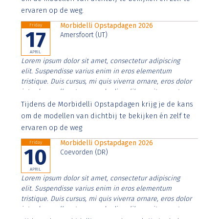
ervaren op de weg.
Morbidelli Opstapdagen 2026
Friday
17
Amersfoort (UT)
APRIL
Lorem ipsum dolor sit amet, consectetur adipiscing
elit. Suspendisse varius enim in eros elementum
tristique. Duis cursus, mi quis viverra ornare, eros dolor
interdum nulla, ut commodo diam libero vitae erat.
Aenean faucibus nibh et justo cursus id rutrum lorem
Tijdens de Morbidelli Opstapdagen krijg je de kans
imperdiet. Nunc ut sem vitae risus tristique posuere.
om de modellen van dichtbij te bekijken én zelf te
ervaren op de weg
Morbidelli Opstapdagen 2026
Friday
10
Coevorden (DR)
APRIL
Lorem ipsum dolor sit amet, consectetur adipiscing
elit. Suspendisse varius enim in eros elementum
tristique. Duis cursus, mi quis viverra ornare, eros dolor
interdum nulla, ut commodo diam libero vitae erat.