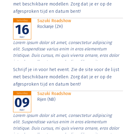
imperdiet. Nunc ut sem vitae risus tristique posuere.
met beschikbare modellen. Zorg dat je er op de
afgesproken tijd en datum bent!
Suzuki Roadshow
Saturday
16
Rockanje (ZH)
MAY
Lorem ipsum dolor sit amet, consectetur adipiscing
elit. Suspendisse varius enim in eros elementum
tristique. Duis cursus, mi quis viverra ornare, eros dolor
interdum nulla, ut commodo diam libero vitae erat.
Aenean faucibus nibh et justo cursus id rutrum lorem
Schrijf je in voor het event. Zie de site voor de lijst
imperdiet. Nunc ut sem vitae risus tristique posuere.
met beschikbare modellen. Zorg dat je er op de
afgesproken tijd en datum bent!
Suzuki Roadshow
Saturday
09
Rijen (NB)
MAY
Lorem ipsum dolor sit amet, consectetur adipiscing
elit. Suspendisse varius enim in eros elementum
tristique. Duis cursus, mi quis viverra ornare, eros dolor
interdum nulla, ut commodo diam libero vitae erat.