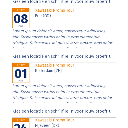
Aenean faucibus nibh et justo cursus id rutrum lorem
Kies een locatie en schrijf je in voor jouw proefrit
imperdiet. Nunc ut sem vitae risus tristique posuere.
Kawasaki Promo Tour
Friday
08
Ede (GD)
MAY
Lorem ipsum dolor sit amet, consectetur adipiscing
elit. Suspendisse varius enim in eros elementum
tristique. Duis cursus, mi quis viverra ornare, eros dolor
interdum nulla, ut commodo diam libero vitae erat.
Aenean faucibus nibh et justo cursus id rutrum lorem
Kies een locatie en schrijf je in voor jouw proefrit
imperdiet. Nunc ut sem vitae risus tristique posuere.
Kawasaki Promo Tour
Friday
01
Rotterdam (ZH)
MAY
Lorem ipsum dolor sit amet, consectetur adipiscing
elit. Suspendisse varius enim in eros elementum
tristique. Duis cursus, mi quis viverra ornare, eros dolor
interdum nulla, ut commodo diam libero vitae erat.
Aenean faucibus nibh et justo cursus id rutrum lorem
Kies een locatie en schrijf je in voor jouw proefrit
imperdiet. Nunc ut sem vitae risus tristique posuere.
Kawasaki Promo Tour
Friday
Nijeveen (DR)