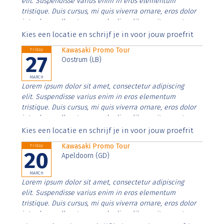
elit. Suspendisse varius enim in eros elementum
tristique. Duis cursus, mi quis viverra ornare, eros dolor
interdum nulla, ut commodo diam libero vitae erat.
Aenean faucibus nibh et justo cursus id rutrum lorem
Kies een locatie en schrijf je in voor jouw proefrit
imperdiet. Nunc ut sem vitae risus tristique posuere.
Kawasaki Promo Tour
Friday
27
Oostrum (LB)
MARCH
Lorem ipsum dolor sit amet, consectetur adipiscing
elit. Suspendisse varius enim in eros elementum
tristique. Duis cursus, mi quis viverra ornare, eros dolor
interdum nulla, ut commodo diam libero vitae erat.
Aenean faucibus nibh et justo cursus id rutrum lorem
Kies een locatie en schrijf je in voor jouw proefrit
imperdiet. Nunc ut sem vitae risus tristique posuere.
Kawasaki Promo Tour
Friday
20
Apeldoorn (GD)
MARCH
Lorem ipsum dolor sit amet, consectetur adipiscing
elit. Suspendisse varius enim in eros elementum
tristique. Duis cursus, mi quis viverra ornare, eros dolor
interdum nulla, ut commodo diam libero vitae erat.