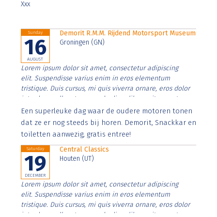
Xxx
Demorit R.M.M. Rijdend Motorsport Museum
Sunday
16
Groningen (GN)
AUGUST
Lorem ipsum dolor sit amet, consectetur adipiscing
elit. Suspendisse varius enim in eros elementum
tristique. Duis cursus, mi quis viverra ornare, eros dolor
interdum nulla, ut commodo diam libero vitae erat.
Aenean faucibus nibh et justo cursus id rutrum lorem
Een superleuke dag waar de oudere motoren tonen
imperdiet. Nunc ut sem vitae risus tristique posuere.
dat ze er nog steeds bij horen. Demorit, Snackkar en
toiletten aanwezig, gratis entree!
Central Classics
Saturday
19
Houten (UT)
DECEMBER
Lorem ipsum dolor sit amet, consectetur adipiscing
elit. Suspendisse varius enim in eros elementum
tristique. Duis cursus, mi quis viverra ornare, eros dolor
interdum nulla, ut commodo diam libero vitae erat.