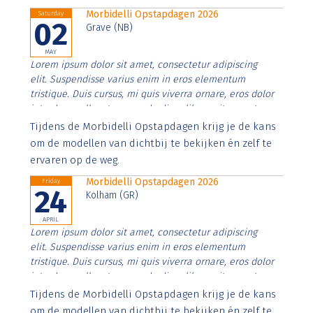
Morbidelli Opstapdagen 2026
Saturday
02
Grave (NB)
MAY
Lorem ipsum dolor sit amet, consectetur adipiscing
elit. Suspendisse varius enim in eros elementum
tristique. Duis cursus, mi quis viverra ornare, eros dolor
interdum nulla, ut commodo diam libero vitae erat.
Aenean faucibus nibh et justo cursus id rutrum lorem
Tijdens de Morbidelli Opstapdagen krijg je de kans
imperdiet. Nunc ut sem vitae risus tristique posuere.
om de modellen van dichtbij te bekijken én zelf te
ervaren op de weg.
Morbidelli Opstapdagen 2026
Friday
24
Kolham (GR)
APRIL
Lorem ipsum dolor sit amet, consectetur adipiscing
elit. Suspendisse varius enim in eros elementum
tristique. Duis cursus, mi quis viverra ornare, eros dolor
interdum nulla, ut commodo diam libero vitae erat.
Aenean faucibus nibh et justo cursus id rutrum lorem
Tijdens de Morbidelli Opstapdagen krijg je de kans
imperdiet. Nunc ut sem vitae risus tristique posuere.
om de modellen van dichtbij te bekijken én zelf te