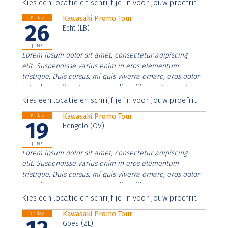
Aenean faucibus nibh et justo cursus id rutrum lorem
Kies een locatie en schrijf je in voor jouw proefrit
imperdiet. Nunc ut sem vitae risus tristique posuere.
Kawasaki Promo Tour
Friday
26
Echt (LB)
JUNE
Lorem ipsum dolor sit amet, consectetur adipiscing
elit. Suspendisse varius enim in eros elementum
tristique. Duis cursus, mi quis viverra ornare, eros dolor
interdum nulla, ut commodo diam libero vitae erat.
Aenean faucibus nibh et justo cursus id rutrum lorem
Kies een locatie en schrijf je in voor jouw proefrit
imperdiet. Nunc ut sem vitae risus tristique posuere.
Kawasaki Promo Tour
Friday
19
Hengelo (OV)
JUNE
Lorem ipsum dolor sit amet, consectetur adipiscing
elit. Suspendisse varius enim in eros elementum
tristique. Duis cursus, mi quis viverra ornare, eros dolor
interdum nulla, ut commodo diam libero vitae erat.
Aenean faucibus nibh et justo cursus id rutrum lorem
Kies een locatie en schrijf je in voor jouw proefrit
imperdiet. Nunc ut sem vitae risus tristique posuere.
Kawasaki Promo Tour
Friday
Goes (ZL)