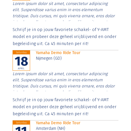
Lorem ipsum dolor sit amet, consectetur adipiscing
elit. Suspendisse varius enim in eros elementum
tristique. Duis cursus, mi quis viverra ornare, eros dolor
interdum nulla, ut commodo diam libero vitae erat.
Aenean faucibus nibh et justo cursus id rutrum lorem
Schrijf je in op jouw favoriete schakel- of Y-AMT
imperdiet. Nunc ut sem vitae risus tristique posuere.
model en probeer deze geheel vrijblijvend en onder
begeleiding uit. Ca 45 minuten per rit!
Yamaha Demo Ride Tour
Saturday
18
Nijmegen (GD)
APRIL
Lorem ipsum dolor sit amet, consectetur adipiscing
elit. Suspendisse varius enim in eros elementum
tristique. Duis cursus, mi quis viverra ornare, eros dolor
interdum nulla, ut commodo diam libero vitae erat.
Aenean faucibus nibh et justo cursus id rutrum lorem
Schrijf je in op jouw favoriete schakel- of Y-AMT
imperdiet. Nunc ut sem vitae risus tristique posuere.
model en probeer deze geheel vrijblijvend en onder
begeleiding uit. Ca 45 minuten per rit!
Yamaha Demo Ride Tour
Saturday
Amsterdam (NH)