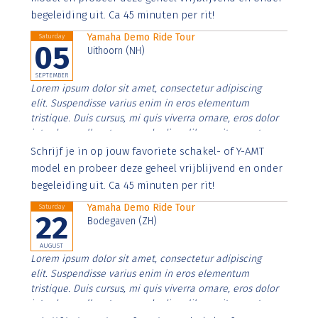
begeleiding uit. Ca 45 minuten per rit!
Yamaha Demo Ride Tour
Saturday
05
Uithoorn (NH)
SEPTEMBER
Lorem ipsum dolor sit amet, consectetur adipiscing
elit. Suspendisse varius enim in eros elementum
tristique. Duis cursus, mi quis viverra ornare, eros dolor
interdum nulla, ut commodo diam libero vitae erat.
Aenean faucibus nibh et justo cursus id rutrum lorem
Schrijf je in op jouw favoriete schakel- of Y-AMT
imperdiet. Nunc ut sem vitae risus tristique posuere.
model en probeer deze geheel vrijblijvend en onder
begeleiding uit. Ca 45 minuten per rit!
Yamaha Demo Ride Tour
Saturday
22
Bodegaven (ZH)
AUGUST
Lorem ipsum dolor sit amet, consectetur adipiscing
elit. Suspendisse varius enim in eros elementum
tristique. Duis cursus, mi quis viverra ornare, eros dolor
interdum nulla, ut commodo diam libero vitae erat.