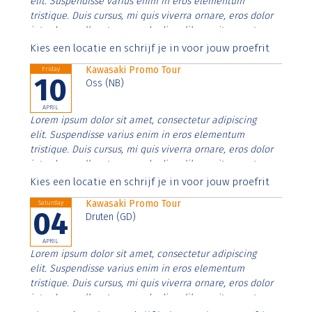
elit. Suspendisse varius enim in eros elementum
tristique. Duis cursus, mi quis viverra ornare, eros dolor
interdum nulla, ut commodo diam libero vitae erat.
Aenean faucibus nibh et justo cursus id rutrum lorem
Kies een locatie en schrijf je in voor jouw proefrit
imperdiet. Nunc ut sem vitae risus tristique posuere.
Kawasaki Promo Tour
Friday
10
Oss (NB)
APRIL
Lorem ipsum dolor sit amet, consectetur adipiscing
elit. Suspendisse varius enim in eros elementum
tristique. Duis cursus, mi quis viverra ornare, eros dolor
interdum nulla, ut commodo diam libero vitae erat.
Aenean faucibus nibh et justo cursus id rutrum lorem
Kies een locatie en schrijf je in voor jouw proefrit
imperdiet. Nunc ut sem vitae risus tristique posuere.
Kawasaki Promo Tour
Saturday
04
Druten (GD)
APRIL
Lorem ipsum dolor sit amet, consectetur adipiscing
elit. Suspendisse varius enim in eros elementum
tristique. Duis cursus, mi quis viverra ornare, eros dolor
interdum nulla, ut commodo diam libero vitae erat.