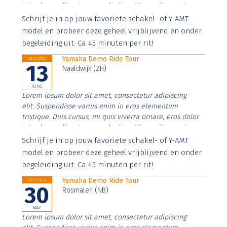
interdum nulla, ut commodo diam libero vitae erat.
Aenean faucibus nibh et justo cursus id rutrum lorem
Schrijf je in op jouw favoriete schakel- of Y-AMT
imperdiet. Nunc ut sem vitae risus tristique posuere.
model en probeer deze geheel vrijblijvend en onder
begeleiding uit. Ca 45 minuten per rit!
Yamaha Demo Ride Tour
Saturday
13
Naaldwijk (ZH)
JUNE
Lorem ipsum dolor sit amet, consectetur adipiscing
elit. Suspendisse varius enim in eros elementum
tristique. Duis cursus, mi quis viverra ornare, eros dolor
interdum nulla, ut commodo diam libero vitae erat.
Aenean faucibus nibh et justo cursus id rutrum lorem
Schrijf je in op jouw favoriete schakel- of Y-AMT
imperdiet. Nunc ut sem vitae risus tristique posuere.
model en probeer deze geheel vrijblijvend en onder
begeleiding uit. Ca 45 minuten per rit!
Yamaha Demo Ride Tour
Saturday
30
Rosmalen (NB)
MAY
Lorem ipsum dolor sit amet, consectetur adipiscing