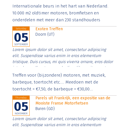
Aenean faucibus nibh et justo cursus id rutrum lorem
Internationale beurs in het hart van Nederland.
imperdiet. Nunc ut sem vitae risus tristique posuere.
10.000 m2 oldtimer motoren, bromfietsen en
onderdelen met meer dan 230 standhouders
Exoten Treffen
Saturday
05
Doorn (UT)
SEPTEMBER
Lorem ipsum dolor sit amet, consectetur adipiscing
elit. Suspendisse varius enim in eros elementum
tristique. Duis cursus, mi quis viverra ornare, eros dolor
interdum nulla, ut commodo diam libero vitae erat.
Aenean faucibus nibh et justo cursus id rutrum lorem
Treffen voor (bijzondere) motoren, met muziek,
imperdiet. Nunc ut sem vitae risus tristique posuere.
barbeque, toertocht etc..... Meedoen met de
toertocht = €7,50, de barbeque = €30,00....
Parels uit Frankrijk, een expositie van de
Thursday
05
Mooiste Franse Motorfietsen
Buren (GD)
NOVEMBER
Lorem ipsum dolor sit amet, consectetur adipiscing
elit. Suspendisse varius enim in eros elementum