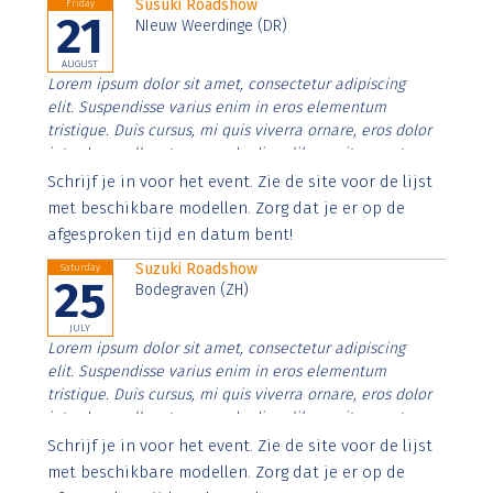
Susuki Roadshow
Friday
21
NIeuw Weerdinge (DR)
AUGUST
Lorem ipsum dolor sit amet, consectetur adipiscing
elit. Suspendisse varius enim in eros elementum
tristique. Duis cursus, mi quis viverra ornare, eros dolor
interdum nulla, ut commodo diam libero vitae erat.
Aenean faucibus nibh et justo cursus id rutrum lorem
Schrijf je in voor het event. Zie de site voor de lijst
imperdiet. Nunc ut sem vitae risus tristique posuere.
met beschikbare modellen. Zorg dat je er op de
afgesproken tijd en datum bent!
Suzuki Roadshow
Saturday
25
Bodegraven (ZH)
JULY
Lorem ipsum dolor sit amet, consectetur adipiscing
elit. Suspendisse varius enim in eros elementum
tristique. Duis cursus, mi quis viverra ornare, eros dolor
interdum nulla, ut commodo diam libero vitae erat.
Aenean faucibus nibh et justo cursus id rutrum lorem
Schrijf je in voor het event. Zie de site voor de lijst
imperdiet. Nunc ut sem vitae risus tristique posuere.
met beschikbare modellen. Zorg dat je er op de