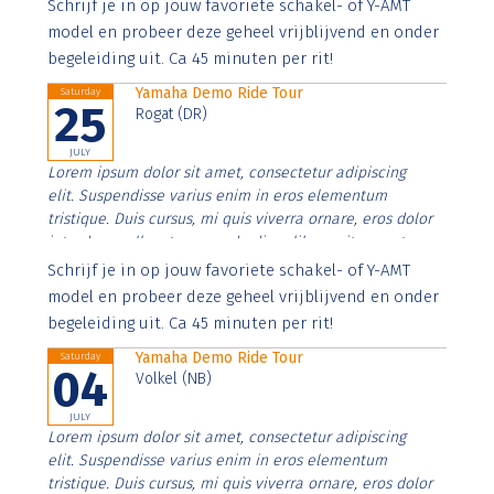
Aenean faucibus nibh et justo cursus id rutrum lorem
Schrijf je in op jouw favoriete schakel- of Y-AMT
imperdiet. Nunc ut sem vitae risus tristique posuere.
model en probeer deze geheel vrijblijvend en onder
begeleiding uit. Ca 45 minuten per rit!
Yamaha Demo Ride Tour
Saturday
25
Rogat (DR)
JULY
Lorem ipsum dolor sit amet, consectetur adipiscing
elit. Suspendisse varius enim in eros elementum
tristique. Duis cursus, mi quis viverra ornare, eros dolor
interdum nulla, ut commodo diam libero vitae erat.
Aenean faucibus nibh et justo cursus id rutrum lorem
Schrijf je in op jouw favoriete schakel- of Y-AMT
imperdiet. Nunc ut sem vitae risus tristique posuere.
model en probeer deze geheel vrijblijvend en onder
begeleiding uit. Ca 45 minuten per rit!
Yamaha Demo Ride Tour
Saturday
04
Volkel (NB)
JULY
Lorem ipsum dolor sit amet, consectetur adipiscing
elit. Suspendisse varius enim in eros elementum
tristique. Duis cursus, mi quis viverra ornare, eros dolor