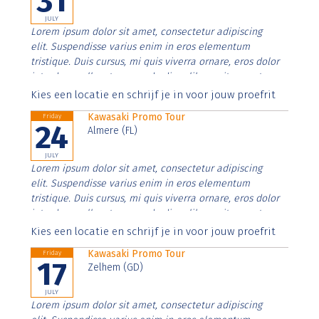
31
JULY
Lorem ipsum dolor sit amet, consectetur adipiscing
elit. Suspendisse varius enim in eros elementum
tristique. Duis cursus, mi quis viverra ornare, eros dolor
interdum nulla, ut commodo diam libero vitae erat.
Aenean faucibus nibh et justo cursus id rutrum lorem
Kies een locatie en schrijf je in voor jouw proefrit
imperdiet. Nunc ut sem vitae risus tristique posuere.
Kawasaki Promo Tour
Friday
24
Almere (FL)
JULY
Lorem ipsum dolor sit amet, consectetur adipiscing
elit. Suspendisse varius enim in eros elementum
tristique. Duis cursus, mi quis viverra ornare, eros dolor
interdum nulla, ut commodo diam libero vitae erat.
Aenean faucibus nibh et justo cursus id rutrum lorem
Kies een locatie en schrijf je in voor jouw proefrit
imperdiet. Nunc ut sem vitae risus tristique posuere.
Kawasaki Promo Tour
Friday
17
Zelhem (GD)
JULY
Lorem ipsum dolor sit amet, consectetur adipiscing