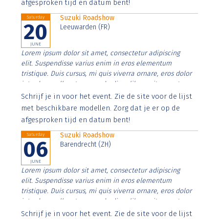
afgesproken tijd en datum bent!
Suzuki Roadshow
Saturday
20
Leeuwarden (FR)
JUNE
Lorem ipsum dolor sit amet, consectetur adipiscing
elit. Suspendisse varius enim in eros elementum
tristique. Duis cursus, mi quis viverra ornare, eros dolor
interdum nulla, ut commodo diam libero vitae erat.
Aenean faucibus nibh et justo cursus id rutrum lorem
Schrijf je in voor het event. Zie de site voor de lijst
imperdiet. Nunc ut sem vitae risus tristique posuere.
met beschikbare modellen. Zorg dat je er op de
afgesproken tijd en datum bent!
Suzuki Roadshow
Saturday
06
Barendrecht (ZH)
JUNE
Lorem ipsum dolor sit amet, consectetur adipiscing
elit. Suspendisse varius enim in eros elementum
tristique. Duis cursus, mi quis viverra ornare, eros dolor
interdum nulla, ut commodo diam libero vitae erat.
Aenean faucibus nibh et justo cursus id rutrum lorem
Schrijf je in voor het event. Zie de site voor de lijst