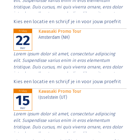
elit. Suspendisse varius enim in eros elementum
tristique. Duis cursus, mi quis viverra ornare, eros dolor
interdum nulla, ut commodo diam libero vitae erat.
Aenean faucibus nibh et justo cursus id rutrum lorem
Kies een locatie en schrijf je in voor jouw proefrit
imperdiet. Nunc ut sem vitae risus tristique posuere.
Kawasaki Promo Tour
Friday
22
Amsterdam (NH)
MAY
Lorem ipsum dolor sit amet, consectetur adipiscing
elit. Suspendisse varius enim in eros elementum
tristique. Duis cursus, mi quis viverra ornare, eros dolor
interdum nulla, ut commodo diam libero vitae erat.
Aenean faucibus nibh et justo cursus id rutrum lorem
Kies een locatie en schrijf je in voor jouw proefrit
imperdiet. Nunc ut sem vitae risus tristique posuere.
Kawasaki Promo Tour
Friday
15
IJsselstein (UT)
MAY
Lorem ipsum dolor sit amet, consectetur adipiscing
elit. Suspendisse varius enim in eros elementum
tristique. Duis cursus, mi quis viverra ornare, eros dolor
interdum nulla, ut commodo diam libero vitae erat.