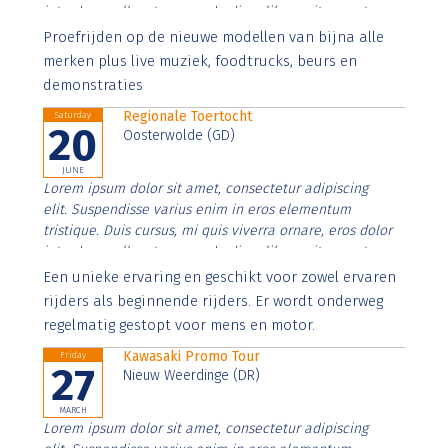
interdum nulla, ut commodo diam libero vitae erat.
Aenean faucibus nibh et justo cursus id rutrum lorem
Proefrijden op de nieuwe modellen van bijna alle
imperdiet. Nunc ut sem vitae risus tristique posuere.
merken plus live muziek, foodtrucks, beurs en
demonstraties
Regionale Toertocht
Saturday
20
Oosterwolde (GD)
JUNE
Lorem ipsum dolor sit amet, consectetur adipiscing
elit. Suspendisse varius enim in eros elementum
tristique. Duis cursus, mi quis viverra ornare, eros dolor
interdum nulla, ut commodo diam libero vitae erat.
Aenean faucibus nibh et justo cursus id rutrum lorem
Een unieke ervaring en geschikt voor zowel ervaren
imperdiet. Nunc ut sem vitae risus tristique posuere.
rijders als beginnende rijders. Er wordt onderweg
regelmatig gestopt voor mens en motor.
Kawasaki Promo Tour
Friday
27
Nieuw Weerdinge (DR)
MARCH
Lorem ipsum dolor sit amet, consectetur adipiscing