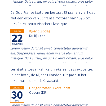
tristique. Duis cursus, mi quis viverra ornare, eros dolor
interdum nulla, ut commodo diam libero vitae erat.
Aenean faucibus nibh et justo cursus id rutrum lorem
De Club Franse Motoren bestaat 35 jaar en viert dat
imperdiet. Nunc ut sem vitae risus tristique posuere.
met een expo van 50 franse motoren van 1898 tot
1960 in Museum Visscher Classique.
KJMV Clubdag
Sunday
22
De Rijp (NH)
NOVEMBER
Lorem ipsum dolor sit amet, consectetur adipiscing
elit. Suspendisse varius enim in eros elementum
tristique. Duis cursus, mi quis viverra ornare, eros dolor
interdum nulla, ut commodo diam libero vitae erat.
Aenean faucibus nibh et justo cursus id rutrum lorem
Een gratis toegankelijke unieke ééndags expositie.
imperdiet. Nunc ut sem vitae risus tristique posuere.
In het hotel, de Rijper Eilanden. Dit jaar in het
teken van het merk Kawasaki.
Oringer Motor Bikers Tocht
Saturday
30
Odoorn (DR)
MAY
Lorem ipsum dolor sit amet, consectetur adipiscing