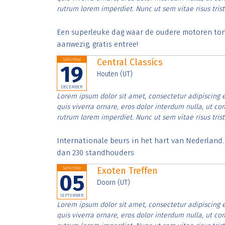
rutrum lorem imperdiet. Nunc ut sem vitae risus tris
Een superleuke dag waar de oudere motoren tonen
aanwezig, gratis entree!
Saturday
Central Classics
19
Houten (UT)
DECEMBER
Lorem ipsum dolor sit amet, consectetur adipiscing e
quis viverra ornare, eros dolor interdum nulla, ut c
rutrum lorem imperdiet. Nunc ut sem vitae risus tris
Internationale beurs in het hart van Nederland
dan 230 standhouders
Saturday
Exoten Treffen
05
Doorn (UT)
SEPTEMBER
Lorem ipsum dolor sit amet, consectetur adipiscing e
quis viverra ornare, eros dolor interdum nulla, ut c