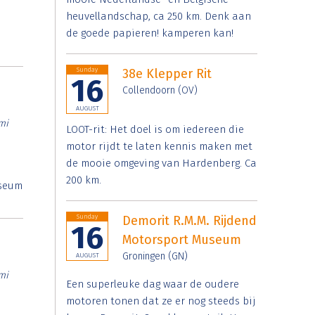
heuvellandschap, ca 250 km. Denk aan
de goede papieren! kamperen kan!
Sunday
38e Klepper Rit
16
Collendoorn (OV)
AUGUST
mi
LOOT-rit: Het doel is om iedereen die
motor rijdt te laten kennis maken met
de mooie omgeving van Hardenberg. Ca
200 km.
useum
Sunday
Demorit R.M.M. Rijdend
16
Motorsport Museum
Groningen (GN)
AUGUST
mi
Een superleuke dag waar de oudere
motoren tonen dat ze er nog steeds bij