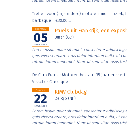
rutrum lorem imperdiet. Nunc ut sem vitae risus tris
Treffen voor (bijzondere) motoren, met muziek, b
barbeque = €30,00....
Thursday
Parels uit Frankrijk, een expos
05
Buren (GD)
NOVEMBER
Lorem ipsum dolor sit amet, consectetur adipiscing e
quis viverra ornare, eros dolor interdum nulla, ut c
rutrum lorem imperdiet. Nunc ut sem vitae risus tris
De Club Franse Motoren bestaat 35 jaar en vier
Visscher Classique.
Sunday
KJMV Clubdag
22
De Rijp (NH)
NOVEMBER
Lorem ipsum dolor sit amet, consectetur adipiscing e
quis viverra ornare, eros dolor interdum nulla, ut c
rutrum lorem imperdiet. Nunc ut sem vitae risus tris