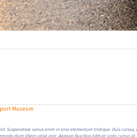
rsport Museum
lit. Suspendisse varius enim in eros elementum tristique. Duis cursus, 
ommodo diam libero vitae erat. Aenean faucibus nibh et justo cursus id