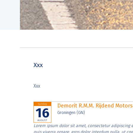
Xxx
Xxx
Sunday
Demorit R.M.M. Rijdend Moto
16
Groningen (GN)
AUGUST
Lorem ipsum dolor sit amet, consectetur adipiscing e
quis viverra ornare, eros dolor interdum nulla, ut c