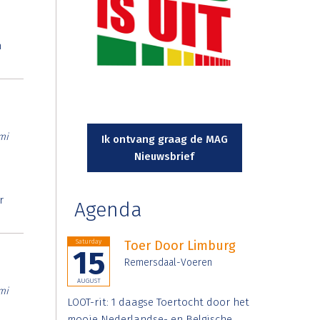
n
mi
Ik ontvang graag de MAG
Nieuwsbrief
r
Agenda
Saturday
Toer Door Limburg
15
Remersdaal-Voeren
AUGUST
mi
LOOT-rit: 1 daagse Toertocht door het
mooie Nederlandse- en Belgische