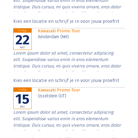
elit. Suspendisse varius enim in eros elementum
tristique. Duis cursus, mi quis viverra ornare, eros dolor
interdum nulla, ut commodo diam libero vitae erat.
Aenean faucibus nibh et justo cursus id rutrum lorem
Kies een locatie en schrijf je in voor jouw proefrit
imperdiet. Nunc ut sem vitae risus tristique posuere.
Kawasaki Promo Tour
Friday
22
Amsterdam (NH)
MAY
Lorem ipsum dolor sit amet, consectetur adipiscing
elit. Suspendisse varius enim in eros elementum
tristique. Duis cursus, mi quis viverra ornare, eros dolor
interdum nulla, ut commodo diam libero vitae erat.
Aenean faucibus nibh et justo cursus id rutrum lorem
Kies een locatie en schrijf je in voor jouw proefrit
imperdiet. Nunc ut sem vitae risus tristique posuere.
Kawasaki Promo Tour
Friday
15
IJsselstein (UT)
MAY
Lorem ipsum dolor sit amet, consectetur adipiscing
elit. Suspendisse varius enim in eros elementum
tristique. Duis cursus, mi quis viverra ornare, eros dolor
interdum nulla, ut commodo diam libero vitae erat.