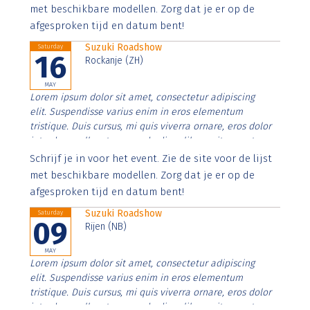
imperdiet. Nunc ut sem vitae risus tristique posuere.
met beschikbare modellen. Zorg dat je er op de
afgesproken tijd en datum bent!
Suzuki Roadshow
Saturday
16
Rockanje (ZH)
MAY
Lorem ipsum dolor sit amet, consectetur adipiscing
elit. Suspendisse varius enim in eros elementum
tristique. Duis cursus, mi quis viverra ornare, eros dolor
interdum nulla, ut commodo diam libero vitae erat.
Aenean faucibus nibh et justo cursus id rutrum lorem
Schrijf je in voor het event. Zie de site voor de lijst
imperdiet. Nunc ut sem vitae risus tristique posuere.
met beschikbare modellen. Zorg dat je er op de
afgesproken tijd en datum bent!
Suzuki Roadshow
Saturday
09
Rijen (NB)
MAY
Lorem ipsum dolor sit amet, consectetur adipiscing
elit. Suspendisse varius enim in eros elementum
tristique. Duis cursus, mi quis viverra ornare, eros dolor
interdum nulla, ut commodo diam libero vitae erat.