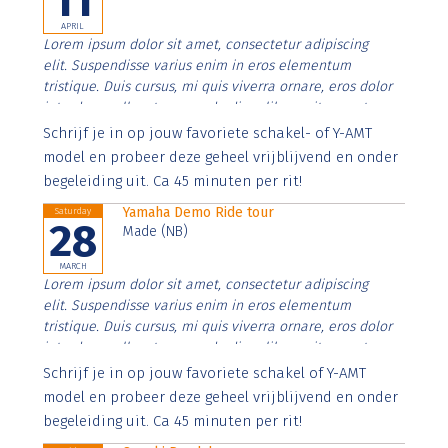
11
APRIL
Lorem ipsum dolor sit amet, consectetur adipiscing
elit. Suspendisse varius enim in eros elementum
tristique. Duis cursus, mi quis viverra ornare, eros dolor
interdum nulla, ut commodo diam libero vitae erat.
Aenean faucibus nibh et justo cursus id rutrum lorem
Schrijf je in op jouw favoriete schakel- of Y-AMT
imperdiet. Nunc ut sem vitae risus tristique posuere.
model en probeer deze geheel vrijblijvend en onder
begeleiding uit. Ca 45 minuten per rit!
Yamaha Demo Ride tour
Saturday
28
Made (NB)
MARCH
Lorem ipsum dolor sit amet, consectetur adipiscing
elit. Suspendisse varius enim in eros elementum
tristique. Duis cursus, mi quis viverra ornare, eros dolor
interdum nulla, ut commodo diam libero vitae erat.
Aenean faucibus nibh et justo cursus id rutrum lorem
Schrijf je in op jouw favoriete schakel of Y-AMT
imperdiet. Nunc ut sem vitae risus tristique posuere.
model en probeer deze geheel vrijblijvend en onder
begeleiding uit. Ca 45 minuten per rit!