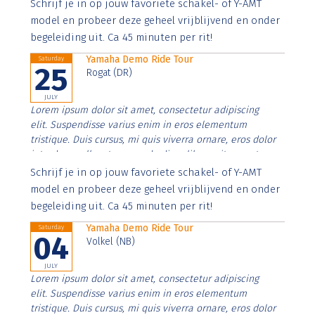
Aenean faucibus nibh et justo cursus id rutrum lorem
Schrijf je in op jouw favoriete schakel- of Y-AMT
imperdiet. Nunc ut sem vitae risus tristique posuere.
model en probeer deze geheel vrijblijvend en onder
begeleiding uit. Ca 45 minuten per rit!
Yamaha Demo Ride Tour
Saturday
25
Rogat (DR)
JULY
Lorem ipsum dolor sit amet, consectetur adipiscing
elit. Suspendisse varius enim in eros elementum
tristique. Duis cursus, mi quis viverra ornare, eros dolor
interdum nulla, ut commodo diam libero vitae erat.
Aenean faucibus nibh et justo cursus id rutrum lorem
Schrijf je in op jouw favoriete schakel- of Y-AMT
imperdiet. Nunc ut sem vitae risus tristique posuere.
model en probeer deze geheel vrijblijvend en onder
begeleiding uit. Ca 45 minuten per rit!
Yamaha Demo Ride Tour
Saturday
04
Volkel (NB)
JULY
Lorem ipsum dolor sit amet, consectetur adipiscing
elit. Suspendisse varius enim in eros elementum
tristique. Duis cursus, mi quis viverra ornare, eros dolor