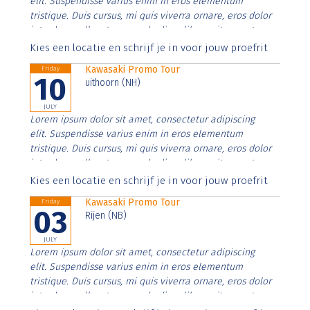
elit. Suspendisse varius enim in eros elementum
tristique. Duis cursus, mi quis viverra ornare, eros dolor
interdum nulla, ut commodo diam libero vitae erat.
Aenean faucibus nibh et justo cursus id rutrum lorem
Kies een locatie en schrijf je in voor jouw proefrit
imperdiet. Nunc ut sem vitae risus tristique posuere.
Kawasaki Promo Tour
Friday
10
uithoorn (NH)
JULY
Lorem ipsum dolor sit amet, consectetur adipiscing
elit. Suspendisse varius enim in eros elementum
tristique. Duis cursus, mi quis viverra ornare, eros dolor
interdum nulla, ut commodo diam libero vitae erat.
Aenean faucibus nibh et justo cursus id rutrum lorem
Kies een locatie en schrijf je in voor jouw proefrit
imperdiet. Nunc ut sem vitae risus tristique posuere.
Kawasaki Promo Tour
Friday
03
Rijen (NB)
JULY
Lorem ipsum dolor sit amet, consectetur adipiscing
elit. Suspendisse varius enim in eros elementum
tristique. Duis cursus, mi quis viverra ornare, eros dolor
interdum nulla, ut commodo diam libero vitae erat.