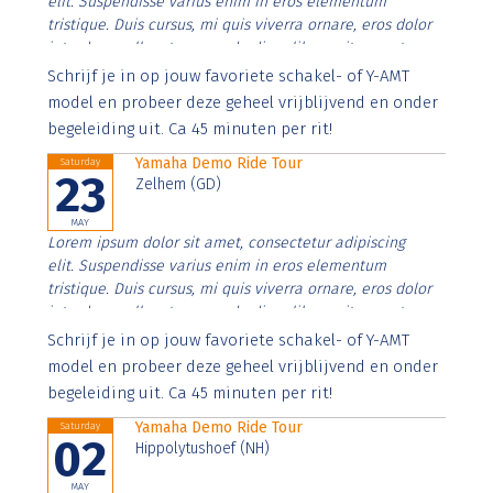
elit. Suspendisse varius enim in eros elementum
tristique. Duis cursus, mi quis viverra ornare, eros dolor
interdum nulla, ut commodo diam libero vitae erat.
Aenean faucibus nibh et justo cursus id rutrum lorem
Schrijf je in op jouw favoriete schakel- of Y-AMT
imperdiet. Nunc ut sem vitae risus tristique posuere.
model en probeer deze geheel vrijblijvend en onder
begeleiding uit. Ca 45 minuten per rit!
Yamaha Demo Ride Tour
Saturday
23
Zelhem (GD)
MAY
Lorem ipsum dolor sit amet, consectetur adipiscing
elit. Suspendisse varius enim in eros elementum
tristique. Duis cursus, mi quis viverra ornare, eros dolor
interdum nulla, ut commodo diam libero vitae erat.
Aenean faucibus nibh et justo cursus id rutrum lorem
Schrijf je in op jouw favoriete schakel- of Y-AMT
imperdiet. Nunc ut sem vitae risus tristique posuere.
model en probeer deze geheel vrijblijvend en onder
begeleiding uit. Ca 45 minuten per rit!
Yamaha Demo Ride Tour
Saturday
02
Hippolytushoef (NH)
MAY