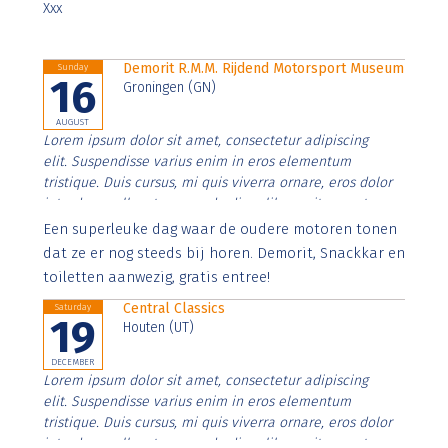
Xxx
Demorit R.M.M. Rijdend Motorsport Museum
Sunday
16
Groningen (GN)
AUGUST
Lorem ipsum dolor sit amet, consectetur adipiscing
elit. Suspendisse varius enim in eros elementum
tristique. Duis cursus, mi quis viverra ornare, eros dolor
interdum nulla, ut commodo diam libero vitae erat.
Aenean faucibus nibh et justo cursus id rutrum lorem
Een superleuke dag waar de oudere motoren tonen
imperdiet. Nunc ut sem vitae risus tristique posuere.
dat ze er nog steeds bij horen. Demorit, Snackkar en
toiletten aanwezig, gratis entree!
Central Classics
Saturday
19
Houten (UT)
DECEMBER
Lorem ipsum dolor sit amet, consectetur adipiscing
elit. Suspendisse varius enim in eros elementum
tristique. Duis cursus, mi quis viverra ornare, eros dolor
interdum nulla, ut commodo diam libero vitae erat.