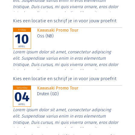
elit. Suspendisse varius enim in eros elementum
tristique. Duis cursus, mi quis viverra ornare, eros dolor
interdum nulla, ut commodo diam libero vitae erat.
Aenean faucibus nibh et justo cursus id rutrum lorem
Kies een locatie en schrijf je in voor jouw proefrit
imperdiet. Nunc ut sem vitae risus tristique posuere.
Kawasaki Promo Tour
Friday
10
Oss (NB)
APRIL
Lorem ipsum dolor sit amet, consectetur adipiscing
elit. Suspendisse varius enim in eros elementum
tristique. Duis cursus, mi quis viverra ornare, eros dolor
interdum nulla, ut commodo diam libero vitae erat.
Aenean faucibus nibh et justo cursus id rutrum lorem
Kies een locatie en schrijf je in voor jouw proefrit
imperdiet. Nunc ut sem vitae risus tristique posuere.
Kawasaki Promo Tour
Saturday
04
Druten (GD)
APRIL
Lorem ipsum dolor sit amet, consectetur adipiscing
elit. Suspendisse varius enim in eros elementum
tristique. Duis cursus, mi quis viverra ornare, eros dolor
interdum nulla, ut commodo diam libero vitae erat.