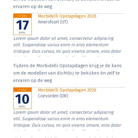
ervaren op de weg.
Morbidelli Opstapdagen 2026
Friday
17
Amersfoort (UT)
APRIL
Lorem ipsum dolor sit amet, consectetur adipiscing
elit. Suspendisse varius enim in eros elementum
tristique. Duis cursus, mi quis viverra ornare, eros dolor
interdum nulla, ut commodo diam libero vitae erat.
Aenean faucibus nibh et justo cursus id rutrum lorem
Tijdens de Morbidelli Opstapdagen krijg je de kans
imperdiet. Nunc ut sem vitae risus tristique posuere.
om de modellen van dichtbij te bekijken én zelf te
ervaren op de weg
Morbidelli Opstapdagen 2026
Friday
10
Coevorden (DR)
APRIL
Lorem ipsum dolor sit amet, consectetur adipiscing
elit. Suspendisse varius enim in eros elementum
tristique. Duis cursus, mi quis viverra ornare, eros dolor
interdum nulla, ut commodo diam libero vitae erat.