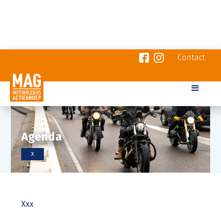
Contact
Agenda
X
Xxx