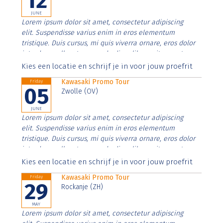
12
JUNE
Lorem ipsum dolor sit amet, consectetur adipiscing
elit. Suspendisse varius enim in eros elementum
tristique. Duis cursus, mi quis viverra ornare, eros dolor
interdum nulla, ut commodo diam libero vitae erat.
Aenean faucibus nibh et justo cursus id rutrum lorem
Kies een locatie en schrijf je in voor jouw proefrit
imperdiet. Nunc ut sem vitae risus tristique posuere.
Kawasaki Promo Tour
Friday
05
Zwolle (OV)
JUNE
Lorem ipsum dolor sit amet, consectetur adipiscing
elit. Suspendisse varius enim in eros elementum
tristique. Duis cursus, mi quis viverra ornare, eros dolor
interdum nulla, ut commodo diam libero vitae erat.
Aenean faucibus nibh et justo cursus id rutrum lorem
Kies een locatie en schrijf je in voor jouw proefrit
imperdiet. Nunc ut sem vitae risus tristique posuere.
Kawasaki Promo Tour
Friday
29
Rockanje (ZH)
MAY
Lorem ipsum dolor sit amet, consectetur adipiscing