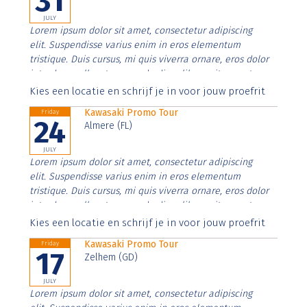
31
JULY
Lorem ipsum dolor sit amet, consectetur adipiscing
elit. Suspendisse varius enim in eros elementum
tristique. Duis cursus, mi quis viverra ornare, eros dolor
interdum nulla, ut commodo diam libero vitae erat.
Aenean faucibus nibh et justo cursus id rutrum lorem
Kies een locatie en schrijf je in voor jouw proefrit
imperdiet. Nunc ut sem vitae risus tristique posuere.
Kawasaki Promo Tour
Friday
24
Almere (FL)
JULY
Lorem ipsum dolor sit amet, consectetur adipiscing
elit. Suspendisse varius enim in eros elementum
tristique. Duis cursus, mi quis viverra ornare, eros dolor
interdum nulla, ut commodo diam libero vitae erat.
Aenean faucibus nibh et justo cursus id rutrum lorem
Kies een locatie en schrijf je in voor jouw proefrit
imperdiet. Nunc ut sem vitae risus tristique posuere.
Kawasaki Promo Tour
Friday
17
Zelhem (GD)
JULY
Lorem ipsum dolor sit amet, consectetur adipiscing