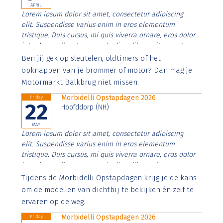
APRIL
Lorem ipsum dolor sit amet, consectetur adipiscing
elit. Suspendisse varius enim in eros elementum
tristique. Duis cursus, mi quis viverra ornare, eros dolor
interdum nulla, ut commodo diam libero vitae erat.
Aenean faucibus nibh et justo cursus id rutrum lorem
Ben jij gek op sleutelen, oldtimers of het
imperdiet. Nunc ut sem vitae risus tristique posuere.
opknappen van je brommer of motor? Dan mag je
Motormarkt Balkbrug niet missen.
Morbidelli Opstapdagen 2026
Friday
22
Hoofddorp (NH)
MAY
Lorem ipsum dolor sit amet, consectetur adipiscing
elit. Suspendisse varius enim in eros elementum
tristique. Duis cursus, mi quis viverra ornare, eros dolor
interdum nulla, ut commodo diam libero vitae erat.
Aenean faucibus nibh et justo cursus id rutrum lorem
Tijdens de Morbidelli Opstapdagen krijg je de kans
imperdiet. Nunc ut sem vitae risus tristique posuere.
om de modellen van dichtbij te bekijken én zelf te
ervaren op de weg.
Morbidelli Opstapdagen 2026
Friday