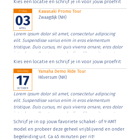
Aenean faucibus nibh et justo cursus id rutrum lorem
Kies een locatie en schrijf je in voor jouw proefrit
imperdiet. Nunc ut sem vitae risus tristique posuere.
Kawasaki Promo Tour
Friday
03
Zwaagdijk (NH)
APRIL
Lorem ipsum dolor sit amet, consectetur adipiscing
elit. Suspendisse varius enim in eros elementum
tristique. Duis cursus, mi quis viverra ornare, eros dolor
interdum nulla, ut commodo diam libero vitae erat.
Aenean faucibus nibh et justo cursus id rutrum lorem
Kies een locatie en schrijf je in voor jouw proefrit
imperdiet. Nunc ut sem vitae risus tristique posuere.
Yamaha Demo Ride Tour
Saturday
17
Hilversum (NH)
OCTOBER
Lorem ipsum dolor sit amet, consectetur adipiscing
elit. Suspendisse varius enim in eros elementum
tristique. Duis cursus, mi quis viverra ornare, eros dolor
interdum nulla, ut commodo diam libero vitae erat.
Aenean faucibus nibh et justo cursus id rutrum lorem
Schrijf je in op jouw favoriete schakel- of Y-AMT
imperdiet. Nunc ut sem vitae risus tristique posuere.
model en probeer deze geheel vrijblijvend en onder
begeleiding uit. Ca 45 minuten per rit!