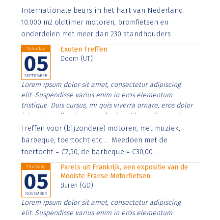
Aenean faucibus nibh et justo cursus id rutrum lorem
Internationale beurs in het hart van Nederland.
imperdiet. Nunc ut sem vitae risus tristique posuere.
10.000 m2 oldtimer motoren, bromfietsen en
onderdelen met meer dan 230 standhouders
Exoten Treffen
Saturday
05
Doorn (UT)
SEPTEMBER
Lorem ipsum dolor sit amet, consectetur adipiscing
elit. Suspendisse varius enim in eros elementum
tristique. Duis cursus, mi quis viverra ornare, eros dolor
interdum nulla, ut commodo diam libero vitae erat.
Aenean faucibus nibh et justo cursus id rutrum lorem
Treffen voor (bijzondere) motoren, met muziek,
imperdiet. Nunc ut sem vitae risus tristique posuere.
barbeque, toertocht etc..... Meedoen met de
toertocht = €7,50, de barbeque = €30,00....
Parels uit Frankrijk, een expositie van de
Thursday
05
Mooiste Franse Motorfietsen
Buren (GD)
NOVEMBER
Lorem ipsum dolor sit amet, consectetur adipiscing
elit. Suspendisse varius enim in eros elementum