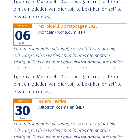
Aenean faucibus nibh et justo cursus id rutrum lorem
Tijdens de Morbidelli Opstapdagen krijg je de kans
imperdiet. Nunc ut sem vitae risus tristique posuere.
om de modellen van dichtbij te bekijken én zelf te
ervaren op de weg
Morbidelli Opstapdagen 2026
Monday
06
Menaam/Menaldum (FR)
APRIL
Lorem ipsum dolor sit amet, consectetur adipiscing
elit. Suspendisse varius enim in eros elementum
tristique. Duis cursus, mi quis viverra ornare, eros dolor
interdum nulla, ut commodo diam libero vitae erat.
Aenean faucibus nibh et justo cursus id rutrum lorem
Tijdens de Morbidelli Opstapdagen krijg je de kans
imperdiet. Nunc ut sem vitae risus tristique posuere.
om de modellen van dichtbij te bekijken én zelf te
ervaren op de weg.
Riders Festival
Saturday
30
Autotron Rosmalen (NB)
MAY
Lorem ipsum dolor sit amet, consectetur adipiscing
elit. Suspendisse varius enim in eros elementum
tristique. Duis cursus, mi quis viverra ornare, eros dolor