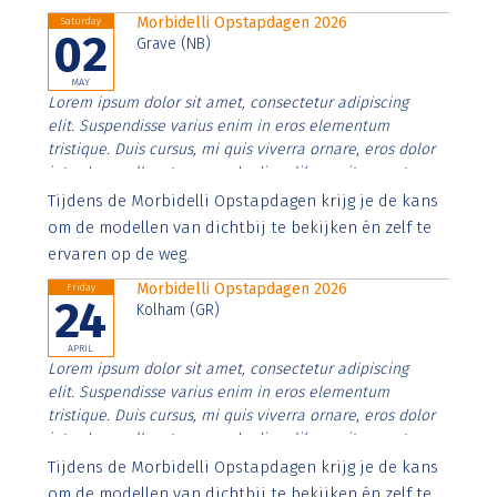
Morbidelli Opstapdagen 2026
Saturday
02
Grave (NB)
MAY
Lorem ipsum dolor sit amet, consectetur adipiscing
elit. Suspendisse varius enim in eros elementum
tristique. Duis cursus, mi quis viverra ornare, eros dolor
interdum nulla, ut commodo diam libero vitae erat.
Aenean faucibus nibh et justo cursus id rutrum lorem
Tijdens de Morbidelli Opstapdagen krijg je de kans
imperdiet. Nunc ut sem vitae risus tristique posuere.
om de modellen van dichtbij te bekijken én zelf te
ervaren op de weg.
Morbidelli Opstapdagen 2026
Friday
24
Kolham (GR)
APRIL
Lorem ipsum dolor sit amet, consectetur adipiscing
elit. Suspendisse varius enim in eros elementum
tristique. Duis cursus, mi quis viverra ornare, eros dolor
interdum nulla, ut commodo diam libero vitae erat.
Aenean faucibus nibh et justo cursus id rutrum lorem
Tijdens de Morbidelli Opstapdagen krijg je de kans
imperdiet. Nunc ut sem vitae risus tristique posuere.
om de modellen van dichtbij te bekijken én zelf te