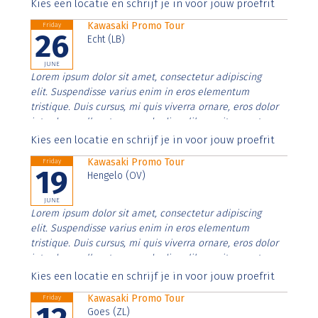
Aenean faucibus nibh et justo cursus id rutrum lorem
Kies een locatie en schrijf je in voor jouw proefrit
imperdiet. Nunc ut sem vitae risus tristique posuere.
Kawasaki Promo Tour
Friday
26
Echt (LB)
JUNE
Lorem ipsum dolor sit amet, consectetur adipiscing
elit. Suspendisse varius enim in eros elementum
tristique. Duis cursus, mi quis viverra ornare, eros dolor
interdum nulla, ut commodo diam libero vitae erat.
Aenean faucibus nibh et justo cursus id rutrum lorem
Kies een locatie en schrijf je in voor jouw proefrit
imperdiet. Nunc ut sem vitae risus tristique posuere.
Kawasaki Promo Tour
Friday
19
Hengelo (OV)
JUNE
Lorem ipsum dolor sit amet, consectetur adipiscing
elit. Suspendisse varius enim in eros elementum
tristique. Duis cursus, mi quis viverra ornare, eros dolor
interdum nulla, ut commodo diam libero vitae erat.
Aenean faucibus nibh et justo cursus id rutrum lorem
Kies een locatie en schrijf je in voor jouw proefrit
imperdiet. Nunc ut sem vitae risus tristique posuere.
Kawasaki Promo Tour
Friday
Goes (ZL)