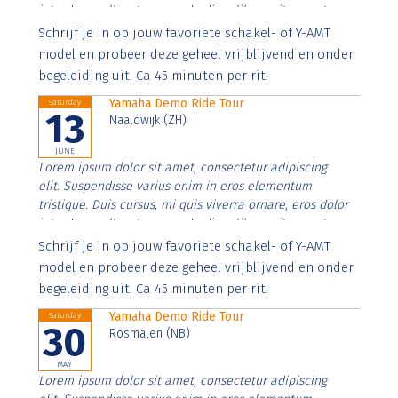
interdum nulla, ut commodo diam libero vitae erat.
Aenean faucibus nibh et justo cursus id rutrum lorem
Schrijf je in op jouw favoriete schakel- of Y-AMT
imperdiet. Nunc ut sem vitae risus tristique posuere.
model en probeer deze geheel vrijblijvend en onder
begeleiding uit. Ca 45 minuten per rit!
Yamaha Demo Ride Tour
Saturday
13
Naaldwijk (ZH)
JUNE
Lorem ipsum dolor sit amet, consectetur adipiscing
elit. Suspendisse varius enim in eros elementum
tristique. Duis cursus, mi quis viverra ornare, eros dolor
interdum nulla, ut commodo diam libero vitae erat.
Aenean faucibus nibh et justo cursus id rutrum lorem
Schrijf je in op jouw favoriete schakel- of Y-AMT
imperdiet. Nunc ut sem vitae risus tristique posuere.
model en probeer deze geheel vrijblijvend en onder
begeleiding uit. Ca 45 minuten per rit!
Yamaha Demo Ride Tour
Saturday
30
Rosmalen (NB)
MAY
Lorem ipsum dolor sit amet, consectetur adipiscing