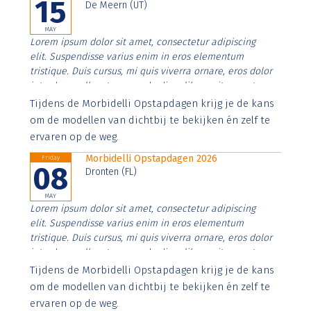
15
De Meern (UT)
MAY
Lorem ipsum dolor sit amet, consectetur adipiscing
elit. Suspendisse varius enim in eros elementum
tristique. Duis cursus, mi quis viverra ornare, eros dolor
interdum nulla, ut commodo diam libero vitae erat.
Aenean faucibus nibh et justo cursus id rutrum lorem
Tijdens de Morbidelli Opstapdagen krijg je de kans
imperdiet. Nunc ut sem vitae risus tristique posuere.
om de modellen van dichtbij te bekijken én zelf te
ervaren op de weg.
Morbidelli Opstapdagen 2026
Friday
08
Dronten (FL)
MAY
Lorem ipsum dolor sit amet, consectetur adipiscing
elit. Suspendisse varius enim in eros elementum
tristique. Duis cursus, mi quis viverra ornare, eros dolor
interdum nulla, ut commodo diam libero vitae erat.
Aenean faucibus nibh et justo cursus id rutrum lorem
Tijdens de Morbidelli Opstapdagen krijg je de kans
imperdiet. Nunc ut sem vitae risus tristique posuere.
om de modellen van dichtbij te bekijken én zelf te
ervaren op de weg.