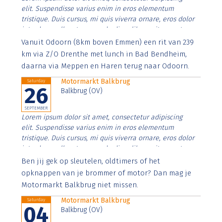
elit. Suspendisse varius enim in eros elementum
tristique. Duis cursus, mi quis viverra ornare, eros dolor
interdum nulla, ut commodo diam libero vitae erat.
Aenean faucibus nibh et justo cursus id rutrum lorem
Vanuit Odoorn (8km boven Emmen) een rit van 239
imperdiet. Nunc ut sem vitae risus tristique posuere.
km via Z/O Drenthe met lunch in Bad Bendheim,
daarna via Meppen en Haren terug naar Odoorn.
Motormarkt Balkbrug
Saturday
26
Balkbrug (OV)
SEPTEMBER
Lorem ipsum dolor sit amet, consectetur adipiscing
elit. Suspendisse varius enim in eros elementum
tristique. Duis cursus, mi quis viverra ornare, eros dolor
interdum nulla, ut commodo diam libero vitae erat.
Aenean faucibus nibh et justo cursus id rutrum lorem
Ben jij gek op sleutelen, oldtimers of het
imperdiet. Nunc ut sem vitae risus tristique posuere.
opknappen van je brommer of motor? Dan mag je
Motormarkt Balkbrug niet missen.
Motormarkt Balkbrug
Saturday
04
Balkbrug (OV)