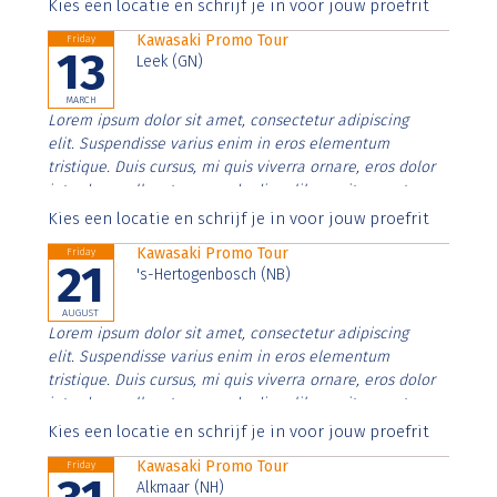
Aenean faucibus nibh et justo cursus id rutrum lorem
Kies een locatie en schrijf je in voor jouw proefrit
imperdiet. Nunc ut sem vitae risus tristique posuere.
Kawasaki Promo Tour
Friday
13
Leek (GN)
MARCH
Lorem ipsum dolor sit amet, consectetur adipiscing
elit. Suspendisse varius enim in eros elementum
tristique. Duis cursus, mi quis viverra ornare, eros dolor
interdum nulla, ut commodo diam libero vitae erat.
Aenean faucibus nibh et justo cursus id rutrum lorem
Kies een locatie en schrijf je in voor jouw proefrit
imperdiet. Nunc ut sem vitae risus tristique posuere.
Kawasaki Promo Tour
Friday
21
's-Hertogenbosch (NB)
AUGUST
Lorem ipsum dolor sit amet, consectetur adipiscing
elit. Suspendisse varius enim in eros elementum
tristique. Duis cursus, mi quis viverra ornare, eros dolor
interdum nulla, ut commodo diam libero vitae erat.
Aenean faucibus nibh et justo cursus id rutrum lorem
Kies een locatie en schrijf je in voor jouw proefrit
imperdiet. Nunc ut sem vitae risus tristique posuere.
Kawasaki Promo Tour
Friday
Alkmaar (NH)