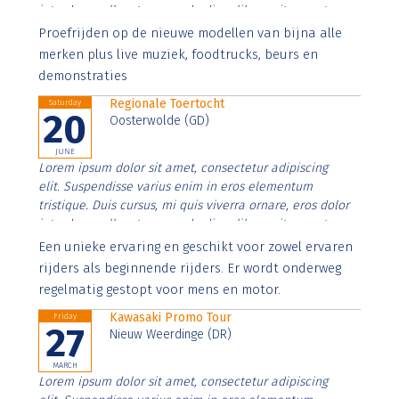
interdum nulla, ut commodo diam libero vitae erat.
Aenean faucibus nibh et justo cursus id rutrum lorem
Proefrijden op de nieuwe modellen van bijna alle
imperdiet. Nunc ut sem vitae risus tristique posuere.
merken plus live muziek, foodtrucks, beurs en
demonstraties
Regionale Toertocht
Saturday
20
Oosterwolde (GD)
JUNE
Lorem ipsum dolor sit amet, consectetur adipiscing
elit. Suspendisse varius enim in eros elementum
tristique. Duis cursus, mi quis viverra ornare, eros dolor
interdum nulla, ut commodo diam libero vitae erat.
Aenean faucibus nibh et justo cursus id rutrum lorem
Een unieke ervaring en geschikt voor zowel ervaren
imperdiet. Nunc ut sem vitae risus tristique posuere.
rijders als beginnende rijders. Er wordt onderweg
regelmatig gestopt voor mens en motor.
Kawasaki Promo Tour
Friday
27
Nieuw Weerdinge (DR)
MARCH
Lorem ipsum dolor sit amet, consectetur adipiscing