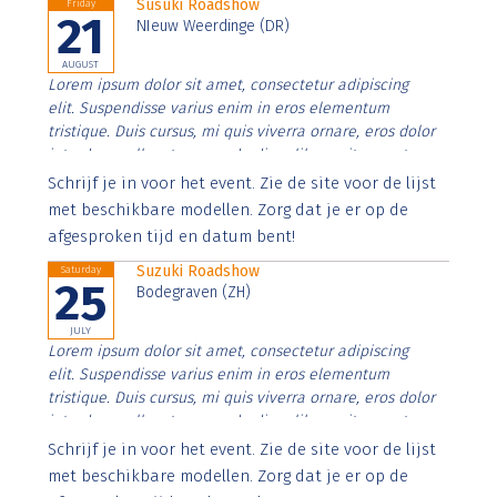
Susuki Roadshow
Friday
21
NIeuw Weerdinge (DR)
AUGUST
Lorem ipsum dolor sit amet, consectetur adipiscing
elit. Suspendisse varius enim in eros elementum
tristique. Duis cursus, mi quis viverra ornare, eros dolor
interdum nulla, ut commodo diam libero vitae erat.
Aenean faucibus nibh et justo cursus id rutrum lorem
Schrijf je in voor het event. Zie de site voor de lijst
imperdiet. Nunc ut sem vitae risus tristique posuere.
met beschikbare modellen. Zorg dat je er op de
afgesproken tijd en datum bent!
Suzuki Roadshow
Saturday
25
Bodegraven (ZH)
JULY
Lorem ipsum dolor sit amet, consectetur adipiscing
elit. Suspendisse varius enim in eros elementum
tristique. Duis cursus, mi quis viverra ornare, eros dolor
interdum nulla, ut commodo diam libero vitae erat.
Aenean faucibus nibh et justo cursus id rutrum lorem
Schrijf je in voor het event. Zie de site voor de lijst
imperdiet. Nunc ut sem vitae risus tristique posuere.
met beschikbare modellen. Zorg dat je er op de