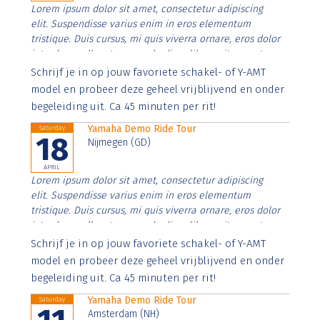
Lorem ipsum dolor sit amet, consectetur adipiscing
elit. Suspendisse varius enim in eros elementum
tristique. Duis cursus, mi quis viverra ornare, eros dolor
interdum nulla, ut commodo diam libero vitae erat.
Aenean faucibus nibh et justo cursus id rutrum lorem
Schrijf je in op jouw favoriete schakel- of Y-AMT
imperdiet. Nunc ut sem vitae risus tristique posuere.
model en probeer deze geheel vrijblijvend en onder
begeleiding uit. Ca 45 minuten per rit!
Yamaha Demo Ride Tour
Saturday
18
Nijmegen (GD)
APRIL
Lorem ipsum dolor sit amet, consectetur adipiscing
elit. Suspendisse varius enim in eros elementum
tristique. Duis cursus, mi quis viverra ornare, eros dolor
interdum nulla, ut commodo diam libero vitae erat.
Aenean faucibus nibh et justo cursus id rutrum lorem
Schrijf je in op jouw favoriete schakel- of Y-AMT
imperdiet. Nunc ut sem vitae risus tristique posuere.
model en probeer deze geheel vrijblijvend en onder
begeleiding uit. Ca 45 minuten per rit!
Yamaha Demo Ride Tour
Saturday
Amsterdam (NH)