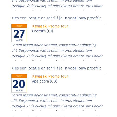
elit. Suspendisse varius enim in eros elementum
tristique. Duis cursus, mi quis viverra ornare, eros dolor
interdum nulla, ut commodo diam libero vitae erat.
Aenean faucibus nibh et justo cursus id rutrum lorem
Kies een locatie en schrijf je in voor jouw proefrit
imperdiet. Nunc ut sem vitae risus tristique posuere.
Kawasaki Promo Tour
Friday
27
Oostrum (LB)
MARCH
Lorem ipsum dolor sit amet, consectetur adipiscing
elit. Suspendisse varius enim in eros elementum
tristique. Duis cursus, mi quis viverra ornare, eros dolor
interdum nulla, ut commodo diam libero vitae erat.
Aenean faucibus nibh et justo cursus id rutrum lorem
Kies een locatie en schrijf je in voor jouw proefrit
imperdiet. Nunc ut sem vitae risus tristique posuere.
Kawasaki Promo Tour
Friday
20
Apeldoorn (GD)
MARCH
Lorem ipsum dolor sit amet, consectetur adipiscing
elit. Suspendisse varius enim in eros elementum
tristique. Duis cursus, mi quis viverra ornare, eros dolor
interdum nulla, ut commodo diam libero vitae erat.