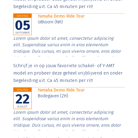
begeleiding uit. Ca 45 minuten per rit!
Yamaha Demo Ride Tour
Saturday
05
Uithoorn (NH)
SEPTEMBER
Lorem ipsum dolor sit amet, consectetur adipiscing
elit. Suspendisse varius enim in eros elementum
tristique. Duis cursus, mi quis viverra ornare, eros dolor
interdum nulla, ut commodo diam libero vitae erat.
Aenean faucibus nibh et justo cursus id rutrum lorem
Schrijf je in op jouw favoriete schakel- of Y-AMT
imperdiet. Nunc ut sem vitae risus tristique posuere.
model en probeer deze geheel vrijblijvend en onder
begeleiding uit. Ca 45 minuten per rit!
Yamaha Demo Ride Tour
Saturday
22
Bodegaven (ZH)
AUGUST
Lorem ipsum dolor sit amet, consectetur adipiscing
elit. Suspendisse varius enim in eros elementum
tristique. Duis cursus, mi quis viverra ornare, eros dolor
interdum nulla, ut commodo diam libero vitae erat.