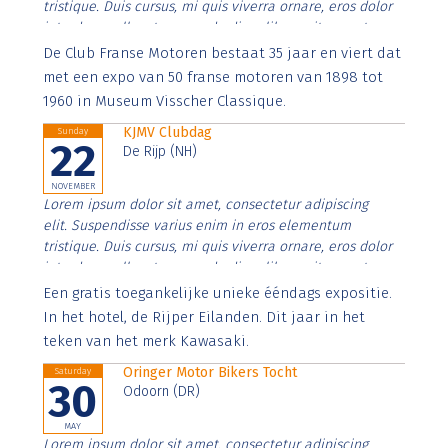
tristique. Duis cursus, mi quis viverra ornare, eros dolor
interdum nulla, ut commodo diam libero vitae erat.
Aenean faucibus nibh et justo cursus id rutrum lorem
De Club Franse Motoren bestaat 35 jaar en viert dat
imperdiet. Nunc ut sem vitae risus tristique posuere.
met een expo van 50 franse motoren van 1898 tot
1960 in Museum Visscher Classique.
KJMV Clubdag
Sunday
22
De Rijp (NH)
NOVEMBER
Lorem ipsum dolor sit amet, consectetur adipiscing
elit. Suspendisse varius enim in eros elementum
tristique. Duis cursus, mi quis viverra ornare, eros dolor
interdum nulla, ut commodo diam libero vitae erat.
Aenean faucibus nibh et justo cursus id rutrum lorem
Een gratis toegankelijke unieke ééndags expositie.
imperdiet. Nunc ut sem vitae risus tristique posuere.
In het hotel, de Rijper Eilanden. Dit jaar in het
teken van het merk Kawasaki.
Oringer Motor Bikers Tocht
Saturday
30
Odoorn (DR)
MAY
Lorem ipsum dolor sit amet, consectetur adipiscing