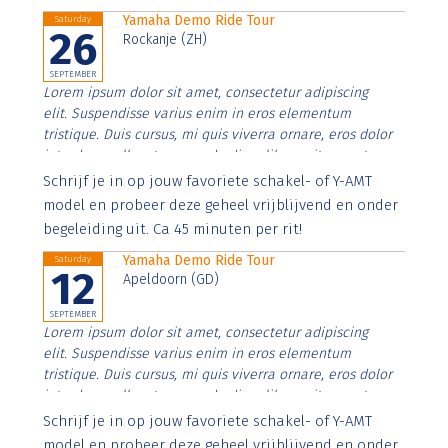
Yamaha Demo Ride Tour
Saturday
26
Rockanje (ZH)
SEPTEMBER
Lorem ipsum dolor sit amet, consectetur adipiscing
elit. Suspendisse varius enim in eros elementum
tristique. Duis cursus, mi quis viverra ornare, eros dolor
interdum nulla, ut commodo diam libero vitae erat.
Aenean faucibus nibh et justo cursus id rutrum lorem
Schrijf je in op jouw favoriete schakel- of Y-AMT
imperdiet. Nunc ut sem vitae risus tristique posuere.
model en probeer deze geheel vrijblijvend en onder
begeleiding uit. Ca 45 minuten per rit!
Yamaha Demo Ride Tour
Saturday
12
Apeldoorn (GD)
SEPTEMBER
Lorem ipsum dolor sit amet, consectetur adipiscing
elit. Suspendisse varius enim in eros elementum
tristique. Duis cursus, mi quis viverra ornare, eros dolor
interdum nulla, ut commodo diam libero vitae erat.
Aenean faucibus nibh et justo cursus id rutrum lorem
Schrijf je in op jouw favoriete schakel- of Y-AMT
imperdiet. Nunc ut sem vitae risus tristique posuere.
model en probeer deze geheel vrijblijvend en onder