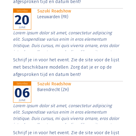
afgesproken tijd en datum bent!
Suzuki Roadshow
Saturday
20
Leeuwarden (FR)
JUNE
Lorem ipsum dolor sit amet, consectetur adipiscing
elit. Suspendisse varius enim in eros elementum
tristique. Duis cursus, mi quis viverra ornare, eros dolor
interdum nulla, ut commodo diam libero vitae erat.
Aenean faucibus nibh et justo cursus id rutrum lorem
Schrijf je in voor het event. Zie de site voor de lijst
imperdiet. Nunc ut sem vitae risus tristique posuere.
met beschikbare modellen. Zorg dat je er op de
afgesproken tijd en datum bent!
Suzuki Roadshow
Saturday
06
Barendrecht (ZH)
JUNE
Lorem ipsum dolor sit amet, consectetur adipiscing
elit. Suspendisse varius enim in eros elementum
tristique. Duis cursus, mi quis viverra ornare, eros dolor
interdum nulla, ut commodo diam libero vitae erat.
Aenean faucibus nibh et justo cursus id rutrum lorem
Schrijf je in voor het event. Zie de site voor de lijst