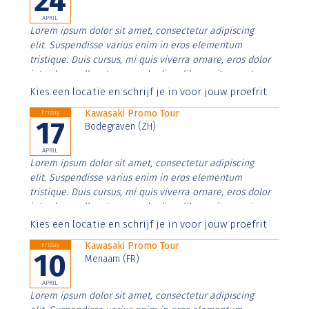
24
APRIL
Lorem ipsum dolor sit amet, consectetur adipiscing
elit. Suspendisse varius enim in eros elementum
tristique. Duis cursus, mi quis viverra ornare, eros dolor
interdum nulla, ut commodo diam libero vitae erat.
Aenean faucibus nibh et justo cursus id rutrum lorem
Kies een locatie en schrijf je in voor jouw proefrit
imperdiet. Nunc ut sem vitae risus tristique posuere.
Kawasaki Promo Tour
Friday
17
Bodegraven (ZH)
APRIL
Lorem ipsum dolor sit amet, consectetur adipiscing
elit. Suspendisse varius enim in eros elementum
tristique. Duis cursus, mi quis viverra ornare, eros dolor
interdum nulla, ut commodo diam libero vitae erat.
Aenean faucibus nibh et justo cursus id rutrum lorem
Kies een locatie en schrijf je in voor jouw proefrit
imperdiet. Nunc ut sem vitae risus tristique posuere.
Kawasaki Promo Tour
Friday
10
Menaam (FR)
APRIL
Lorem ipsum dolor sit amet, consectetur adipiscing