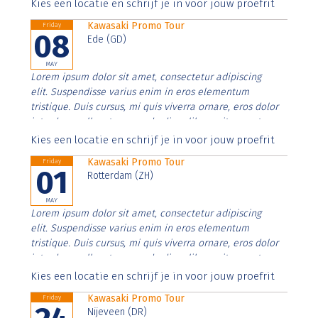
Aenean faucibus nibh et justo cursus id rutrum lorem
Kies een locatie en schrijf je in voor jouw proefrit
imperdiet. Nunc ut sem vitae risus tristique posuere.
Kawasaki Promo Tour
Friday
08
Ede (GD)
MAY
Lorem ipsum dolor sit amet, consectetur adipiscing
elit. Suspendisse varius enim in eros elementum
tristique. Duis cursus, mi quis viverra ornare, eros dolor
interdum nulla, ut commodo diam libero vitae erat.
Aenean faucibus nibh et justo cursus id rutrum lorem
Kies een locatie en schrijf je in voor jouw proefrit
imperdiet. Nunc ut sem vitae risus tristique posuere.
Kawasaki Promo Tour
Friday
01
Rotterdam (ZH)
MAY
Lorem ipsum dolor sit amet, consectetur adipiscing
elit. Suspendisse varius enim in eros elementum
tristique. Duis cursus, mi quis viverra ornare, eros dolor
interdum nulla, ut commodo diam libero vitae erat.
Aenean faucibus nibh et justo cursus id rutrum lorem
Kies een locatie en schrijf je in voor jouw proefrit
imperdiet. Nunc ut sem vitae risus tristique posuere.
Kawasaki Promo Tour
Friday
Nijeveen (DR)