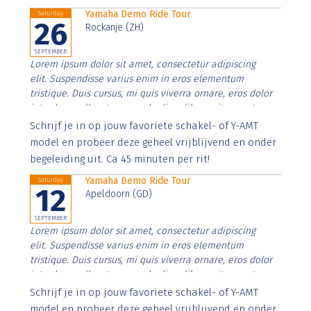
Yamaha Demo Ride Tour
Saturday
26
Rockanje (ZH)
SEPTEMBER
Lorem ipsum dolor sit amet, consectetur adipiscing
elit. Suspendisse varius enim in eros elementum
tristique. Duis cursus, mi quis viverra ornare, eros dolor
interdum nulla, ut commodo diam libero vitae erat.
Aenean faucibus nibh et justo cursus id rutrum lorem
Schrijf je in op jouw favoriete schakel- of Y-AMT
imperdiet. Nunc ut sem vitae risus tristique posuere.
model en probeer deze geheel vrijblijvend en onder
begeleiding uit. Ca 45 minuten per rit!
Yamaha Demo Ride Tour
Saturday
12
Apeldoorn (GD)
SEPTEMBER
Lorem ipsum dolor sit amet, consectetur adipiscing
elit. Suspendisse varius enim in eros elementum
tristique. Duis cursus, mi quis viverra ornare, eros dolor
interdum nulla, ut commodo diam libero vitae erat.
Aenean faucibus nibh et justo cursus id rutrum lorem
Schrijf je in op jouw favoriete schakel- of Y-AMT
imperdiet. Nunc ut sem vitae risus tristique posuere.
model en probeer deze geheel vrijblijvend en onder