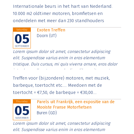
Aenean faucibus nibh et justo cursus id rutrum lorem
Internationale beurs in het hart van Nederland.
imperdiet. Nunc ut sem vitae risus tristique posuere.
10.000 m2 oldtimer motoren, bromfietsen en
onderdelen met meer dan 230 standhouders
Exoten Treffen
Saturday
05
Doorn (UT)
SEPTEMBER
Lorem ipsum dolor sit amet, consectetur adipiscing
elit. Suspendisse varius enim in eros elementum
tristique. Duis cursus, mi quis viverra ornare, eros dolor
interdum nulla, ut commodo diam libero vitae erat.
Aenean faucibus nibh et justo cursus id rutrum lorem
Treffen voor (bijzondere) motoren, met muziek,
imperdiet. Nunc ut sem vitae risus tristique posuere.
barbeque, toertocht etc..... Meedoen met de
toertocht = €7,50, de barbeque = €30,00....
Parels uit Frankrijk, een expositie van de
Thursday
05
Mooiste Franse Motorfietsen
Buren (GD)
NOVEMBER
Lorem ipsum dolor sit amet, consectetur adipiscing
elit. Suspendisse varius enim in eros elementum