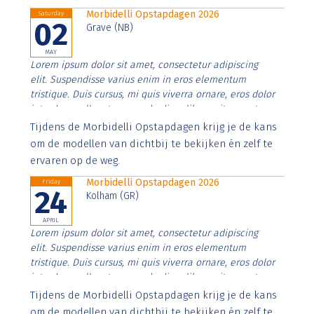
Morbidelli Opstapdagen 2026
Saturday
02
Grave (NB)
MAY
Lorem ipsum dolor sit amet, consectetur adipiscing
elit. Suspendisse varius enim in eros elementum
tristique. Duis cursus, mi quis viverra ornare, eros dolor
interdum nulla, ut commodo diam libero vitae erat.
Aenean faucibus nibh et justo cursus id rutrum lorem
Tijdens de Morbidelli Opstapdagen krijg je de kans
imperdiet. Nunc ut sem vitae risus tristique posuere.
om de modellen van dichtbij te bekijken én zelf te
ervaren op de weg.
Morbidelli Opstapdagen 2026
Friday
24
Kolham (GR)
APRIL
Lorem ipsum dolor sit amet, consectetur adipiscing
elit. Suspendisse varius enim in eros elementum
tristique. Duis cursus, mi quis viverra ornare, eros dolor
interdum nulla, ut commodo diam libero vitae erat.
Aenean faucibus nibh et justo cursus id rutrum lorem
Tijdens de Morbidelli Opstapdagen krijg je de kans
imperdiet. Nunc ut sem vitae risus tristique posuere.
om de modellen van dichtbij te bekijken én zelf te