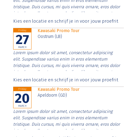
elit. Suspendisse varius enim in eros elementum
tristique. Duis cursus, mi quis viverra ornare, eros dolor
interdum nulla, ut commodo diam libero vitae erat.
Aenean faucibus nibh et justo cursus id rutrum lorem
Kies een locatie en schrijf je in voor jouw proefrit
imperdiet. Nunc ut sem vitae risus tristique posuere.
Kawasaki Promo Tour
Friday
27
Oostrum (LB)
MARCH
Lorem ipsum dolor sit amet, consectetur adipiscing
elit. Suspendisse varius enim in eros elementum
tristique. Duis cursus, mi quis viverra ornare, eros dolor
interdum nulla, ut commodo diam libero vitae erat.
Aenean faucibus nibh et justo cursus id rutrum lorem
Kies een locatie en schrijf je in voor jouw proefrit
imperdiet. Nunc ut sem vitae risus tristique posuere.
Kawasaki Promo Tour
Friday
20
Apeldoorn (GD)
MARCH
Lorem ipsum dolor sit amet, consectetur adipiscing
elit. Suspendisse varius enim in eros elementum
tristique. Duis cursus, mi quis viverra ornare, eros dolor
interdum nulla, ut commodo diam libero vitae erat.