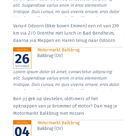
elit. Suspendisse varius enim in eros elementum
tristique. Duis cursus, mi quis viverra ornare, eros dolor
interdum nulla, ut commodo diam libero vitae erat.
Aenean faucibus nibh et justo cursus id rutrum lorem
Vanuit Odoorn (8km boven Emmen) een rit van 239
imperdiet. Nunc ut sem vitae risus tristique posuere.
km via Z/O Drenthe met lunch in Bad Bendheim,
daarna via Meppen en Haren terug naar Odoorn.
Motormarkt Balkbrug
Saturday
26
Balkbrug (OV)
SEPTEMBER
Lorem ipsum dolor sit amet, consectetur adipiscing
elit. Suspendisse varius enim in eros elementum
tristique. Duis cursus, mi quis viverra ornare, eros dolor
interdum nulla, ut commodo diam libero vitae erat.
Aenean faucibus nibh et justo cursus id rutrum lorem
Ben jij gek op sleutelen, oldtimers of het
imperdiet. Nunc ut sem vitae risus tristique posuere.
opknappen van je brommer of motor? Dan mag je
Motormarkt Balkbrug niet missen.
Motormarkt Balkbrug
Saturday
04
Balkbrug (OV)