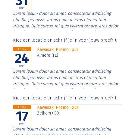
31
JULY
Lorem ipsum dolor sit amet, consectetur adipiscing
elit. Suspendisse varius enim in eros elementum
tristique. Duis cursus, mi quis viverra ornare, eros dolor
interdum nulla, ut commodo diam libero vitae erat.
Aenean faucibus nibh et justo cursus id rutrum lorem
Kies een locatie en schrijf je in voor jouw proefrit
imperdiet. Nunc ut sem vitae risus tristique posuere.
Kawasaki Promo Tour
Friday
24
Almere (FL)
JULY
Lorem ipsum dolor sit amet, consectetur adipiscing
elit. Suspendisse varius enim in eros elementum
tristique. Duis cursus, mi quis viverra ornare, eros dolor
interdum nulla, ut commodo diam libero vitae erat.
Aenean faucibus nibh et justo cursus id rutrum lorem
Kies een locatie en schrijf je in voor jouw proefrit
imperdiet. Nunc ut sem vitae risus tristique posuere.
Kawasaki Promo Tour
Friday
17
Zelhem (GD)
JULY
Lorem ipsum dolor sit amet, consectetur adipiscing