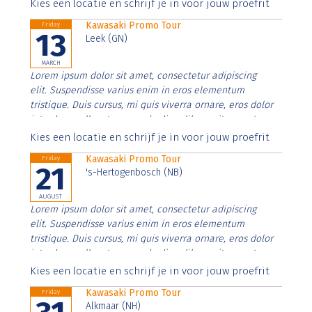
Aenean faucibus nibh et justo cursus id rutrum lorem
Kies een locatie en schrijf je in voor jouw proefrit
imperdiet. Nunc ut sem vitae risus tristique posuere.
Kawasaki Promo Tour
Friday
13
Leek (GN)
MARCH
Lorem ipsum dolor sit amet, consectetur adipiscing
elit. Suspendisse varius enim in eros elementum
tristique. Duis cursus, mi quis viverra ornare, eros dolor
interdum nulla, ut commodo diam libero vitae erat.
Aenean faucibus nibh et justo cursus id rutrum lorem
Kies een locatie en schrijf je in voor jouw proefrit
imperdiet. Nunc ut sem vitae risus tristique posuere.
Kawasaki Promo Tour
Friday
21
's-Hertogenbosch (NB)
AUGUST
Lorem ipsum dolor sit amet, consectetur adipiscing
elit. Suspendisse varius enim in eros elementum
tristique. Duis cursus, mi quis viverra ornare, eros dolor
interdum nulla, ut commodo diam libero vitae erat.
Aenean faucibus nibh et justo cursus id rutrum lorem
Kies een locatie en schrijf je in voor jouw proefrit
imperdiet. Nunc ut sem vitae risus tristique posuere.
Kawasaki Promo Tour
Friday
Alkmaar (NH)