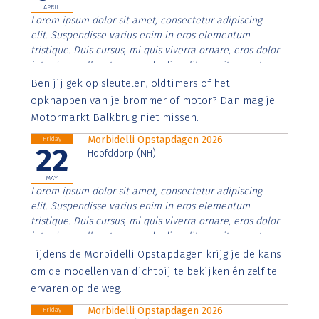
APRIL
Lorem ipsum dolor sit amet, consectetur adipiscing
elit. Suspendisse varius enim in eros elementum
tristique. Duis cursus, mi quis viverra ornare, eros dolor
interdum nulla, ut commodo diam libero vitae erat.
Aenean faucibus nibh et justo cursus id rutrum lorem
Ben jij gek op sleutelen, oldtimers of het
imperdiet. Nunc ut sem vitae risus tristique posuere.
opknappen van je brommer of motor? Dan mag je
Motormarkt Balkbrug niet missen.
Morbidelli Opstapdagen 2026
Friday
22
Hoofddorp (NH)
MAY
Lorem ipsum dolor sit amet, consectetur adipiscing
elit. Suspendisse varius enim in eros elementum
tristique. Duis cursus, mi quis viverra ornare, eros dolor
interdum nulla, ut commodo diam libero vitae erat.
Aenean faucibus nibh et justo cursus id rutrum lorem
Tijdens de Morbidelli Opstapdagen krijg je de kans
imperdiet. Nunc ut sem vitae risus tristique posuere.
om de modellen van dichtbij te bekijken én zelf te
ervaren op de weg.
Morbidelli Opstapdagen 2026
Friday