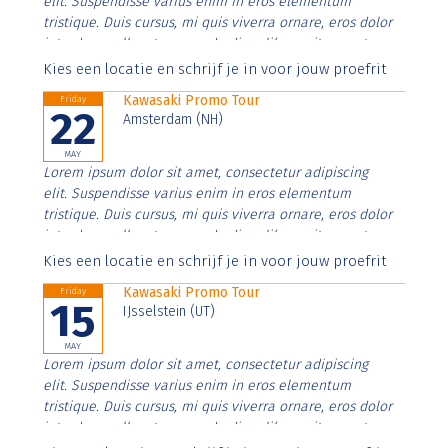
elit. Suspendisse varius enim in eros elementum
tristique. Duis cursus, mi quis viverra ornare, eros dolor
interdum nulla, ut commodo diam libero vitae erat.
Aenean faucibus nibh et justo cursus id rutrum lorem
Kies een locatie en schrijf je in voor jouw proefrit
imperdiet. Nunc ut sem vitae risus tristique posuere.
Kawasaki Promo Tour
Friday
22
Amsterdam (NH)
MAY
Lorem ipsum dolor sit amet, consectetur adipiscing
elit. Suspendisse varius enim in eros elementum
tristique. Duis cursus, mi quis viverra ornare, eros dolor
interdum nulla, ut commodo diam libero vitae erat.
Aenean faucibus nibh et justo cursus id rutrum lorem
Kies een locatie en schrijf je in voor jouw proefrit
imperdiet. Nunc ut sem vitae risus tristique posuere.
Kawasaki Promo Tour
Friday
15
IJsselstein (UT)
MAY
Lorem ipsum dolor sit amet, consectetur adipiscing
elit. Suspendisse varius enim in eros elementum
tristique. Duis cursus, mi quis viverra ornare, eros dolor
interdum nulla, ut commodo diam libero vitae erat.