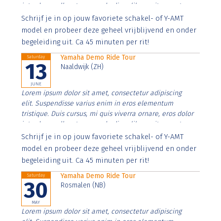
interdum nulla, ut commodo diam libero vitae erat.
Aenean faucibus nibh et justo cursus id rutrum lorem
Schrijf je in op jouw favoriete schakel- of Y-AMT
imperdiet. Nunc ut sem vitae risus tristique posuere.
model en probeer deze geheel vrijblijvend en onder
begeleiding uit. Ca 45 minuten per rit!
Yamaha Demo Ride Tour
Saturday
13
Naaldwijk (ZH)
JUNE
Lorem ipsum dolor sit amet, consectetur adipiscing
elit. Suspendisse varius enim in eros elementum
tristique. Duis cursus, mi quis viverra ornare, eros dolor
interdum nulla, ut commodo diam libero vitae erat.
Aenean faucibus nibh et justo cursus id rutrum lorem
Schrijf je in op jouw favoriete schakel- of Y-AMT
imperdiet. Nunc ut sem vitae risus tristique posuere.
model en probeer deze geheel vrijblijvend en onder
begeleiding uit. Ca 45 minuten per rit!
Yamaha Demo Ride Tour
Saturday
30
Rosmalen (NB)
MAY
Lorem ipsum dolor sit amet, consectetur adipiscing