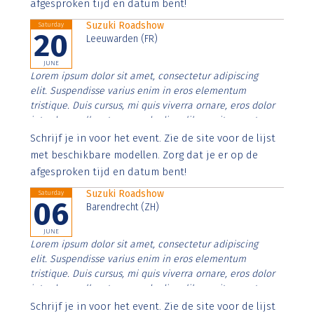
afgesproken tijd en datum bent!
Suzuki Roadshow
Saturday
20
Leeuwarden (FR)
JUNE
Lorem ipsum dolor sit amet, consectetur adipiscing
elit. Suspendisse varius enim in eros elementum
tristique. Duis cursus, mi quis viverra ornare, eros dolor
interdum nulla, ut commodo diam libero vitae erat.
Aenean faucibus nibh et justo cursus id rutrum lorem
Schrijf je in voor het event. Zie de site voor de lijst
imperdiet. Nunc ut sem vitae risus tristique posuere.
met beschikbare modellen. Zorg dat je er op de
afgesproken tijd en datum bent!
Suzuki Roadshow
Saturday
06
Barendrecht (ZH)
JUNE
Lorem ipsum dolor sit amet, consectetur adipiscing
elit. Suspendisse varius enim in eros elementum
tristique. Duis cursus, mi quis viverra ornare, eros dolor
interdum nulla, ut commodo diam libero vitae erat.
Aenean faucibus nibh et justo cursus id rutrum lorem
Schrijf je in voor het event. Zie de site voor de lijst