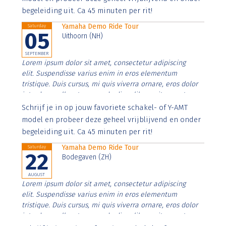
begeleiding uit. Ca 45 minuten per rit!
Yamaha Demo Ride Tour
Saturday
05
Uithoorn (NH)
SEPTEMBER
Lorem ipsum dolor sit amet, consectetur adipiscing
elit. Suspendisse varius enim in eros elementum
tristique. Duis cursus, mi quis viverra ornare, eros dolor
interdum nulla, ut commodo diam libero vitae erat.
Aenean faucibus nibh et justo cursus id rutrum lorem
Schrijf je in op jouw favoriete schakel- of Y-AMT
imperdiet. Nunc ut sem vitae risus tristique posuere.
model en probeer deze geheel vrijblijvend en onder
begeleiding uit. Ca 45 minuten per rit!
Yamaha Demo Ride Tour
Saturday
22
Bodegaven (ZH)
AUGUST
Lorem ipsum dolor sit amet, consectetur adipiscing
elit. Suspendisse varius enim in eros elementum
tristique. Duis cursus, mi quis viverra ornare, eros dolor
interdum nulla, ut commodo diam libero vitae erat.