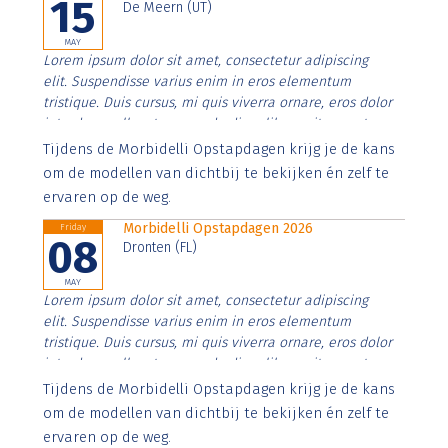
15
De Meern (UT)
MAY
Lorem ipsum dolor sit amet, consectetur adipiscing
elit. Suspendisse varius enim in eros elementum
tristique. Duis cursus, mi quis viverra ornare, eros dolor
interdum nulla, ut commodo diam libero vitae erat.
Aenean faucibus nibh et justo cursus id rutrum lorem
Tijdens de Morbidelli Opstapdagen krijg je de kans
imperdiet. Nunc ut sem vitae risus tristique posuere.
om de modellen van dichtbij te bekijken én zelf te
ervaren op de weg.
Morbidelli Opstapdagen 2026
Friday
08
Dronten (FL)
MAY
Lorem ipsum dolor sit amet, consectetur adipiscing
elit. Suspendisse varius enim in eros elementum
tristique. Duis cursus, mi quis viverra ornare, eros dolor
interdum nulla, ut commodo diam libero vitae erat.
Aenean faucibus nibh et justo cursus id rutrum lorem
Tijdens de Morbidelli Opstapdagen krijg je de kans
imperdiet. Nunc ut sem vitae risus tristique posuere.
om de modellen van dichtbij te bekijken én zelf te
ervaren op de weg.