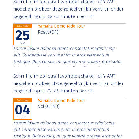
Aenean faucibus nibh et justo cursus id rutrum lorem
Schrijf je in op jouw favoriete schakel- of Y-AMT
imperdiet. Nunc ut sem vitae risus tristique posuere.
model en probeer deze geheel vrijblijvend en onder
begeleiding uit. Ca 45 minuten per rit!
Yamaha Demo Ride Tour
Saturday
25
Rogat (DR)
JULY
Lorem ipsum dolor sit amet, consectetur adipiscing
elit. Suspendisse varius enim in eros elementum
tristique. Duis cursus, mi quis viverra ornare, eros dolor
interdum nulla, ut commodo diam libero vitae erat.
Aenean faucibus nibh et justo cursus id rutrum lorem
Schrijf je in op jouw favoriete schakel- of Y-AMT
imperdiet. Nunc ut sem vitae risus tristique posuere.
model en probeer deze geheel vrijblijvend en onder
begeleiding uit. Ca 45 minuten per rit!
Yamaha Demo Ride Tour
Saturday
04
Volkel (NB)
JULY
Lorem ipsum dolor sit amet, consectetur adipiscing
elit. Suspendisse varius enim in eros elementum
tristique. Duis cursus, mi quis viverra ornare, eros dolor