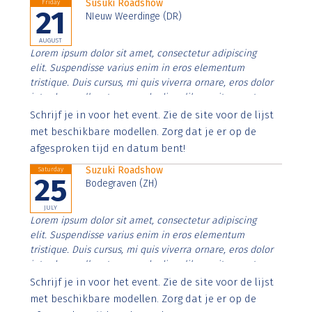
Susuki Roadshow
Friday
21
NIeuw Weerdinge (DR)
AUGUST
Lorem ipsum dolor sit amet, consectetur adipiscing
elit. Suspendisse varius enim in eros elementum
tristique. Duis cursus, mi quis viverra ornare, eros dolor
interdum nulla, ut commodo diam libero vitae erat.
Aenean faucibus nibh et justo cursus id rutrum lorem
Schrijf je in voor het event. Zie de site voor de lijst
imperdiet. Nunc ut sem vitae risus tristique posuere.
met beschikbare modellen. Zorg dat je er op de
afgesproken tijd en datum bent!
Suzuki Roadshow
Saturday
25
Bodegraven (ZH)
JULY
Lorem ipsum dolor sit amet, consectetur adipiscing
elit. Suspendisse varius enim in eros elementum
tristique. Duis cursus, mi quis viverra ornare, eros dolor
interdum nulla, ut commodo diam libero vitae erat.
Aenean faucibus nibh et justo cursus id rutrum lorem
Schrijf je in voor het event. Zie de site voor de lijst
imperdiet. Nunc ut sem vitae risus tristique posuere.
met beschikbare modellen. Zorg dat je er op de