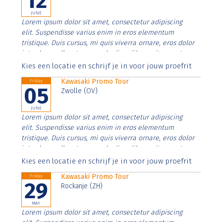
12
JUNE
Lorem ipsum dolor sit amet, consectetur adipiscing
elit. Suspendisse varius enim in eros elementum
tristique. Duis cursus, mi quis viverra ornare, eros dolor
interdum nulla, ut commodo diam libero vitae erat.
Aenean faucibus nibh et justo cursus id rutrum lorem
Kies een locatie en schrijf je in voor jouw proefrit
imperdiet. Nunc ut sem vitae risus tristique posuere.
Kawasaki Promo Tour
Friday
05
Zwolle (OV)
JUNE
Lorem ipsum dolor sit amet, consectetur adipiscing
elit. Suspendisse varius enim in eros elementum
tristique. Duis cursus, mi quis viverra ornare, eros dolor
interdum nulla, ut commodo diam libero vitae erat.
Aenean faucibus nibh et justo cursus id rutrum lorem
Kies een locatie en schrijf je in voor jouw proefrit
imperdiet. Nunc ut sem vitae risus tristique posuere.
Kawasaki Promo Tour
Friday
29
Rockanje (ZH)
MAY
Lorem ipsum dolor sit amet, consectetur adipiscing