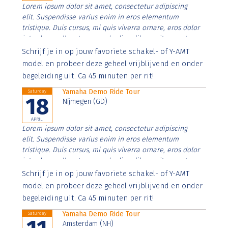
Lorem ipsum dolor sit amet, consectetur adipiscing
elit. Suspendisse varius enim in eros elementum
tristique. Duis cursus, mi quis viverra ornare, eros dolor
interdum nulla, ut commodo diam libero vitae erat.
Aenean faucibus nibh et justo cursus id rutrum lorem
Schrijf je in op jouw favoriete schakel- of Y-AMT
imperdiet. Nunc ut sem vitae risus tristique posuere.
model en probeer deze geheel vrijblijvend en onder
begeleiding uit. Ca 45 minuten per rit!
Yamaha Demo Ride Tour
Saturday
18
Nijmegen (GD)
APRIL
Lorem ipsum dolor sit amet, consectetur adipiscing
elit. Suspendisse varius enim in eros elementum
tristique. Duis cursus, mi quis viverra ornare, eros dolor
interdum nulla, ut commodo diam libero vitae erat.
Aenean faucibus nibh et justo cursus id rutrum lorem
Schrijf je in op jouw favoriete schakel- of Y-AMT
imperdiet. Nunc ut sem vitae risus tristique posuere.
model en probeer deze geheel vrijblijvend en onder
begeleiding uit. Ca 45 minuten per rit!
Yamaha Demo Ride Tour
Saturday
Amsterdam (NH)