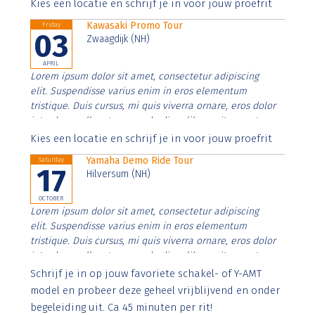
Aenean faucibus nibh et justo cursus id rutrum lorem
Kies een locatie en schrijf je in voor jouw proefrit
imperdiet. Nunc ut sem vitae risus tristique posuere.
Kawasaki Promo Tour
Friday
03
Zwaagdijk (NH)
APRIL
Lorem ipsum dolor sit amet, consectetur adipiscing
elit. Suspendisse varius enim in eros elementum
tristique. Duis cursus, mi quis viverra ornare, eros dolor
interdum nulla, ut commodo diam libero vitae erat.
Aenean faucibus nibh et justo cursus id rutrum lorem
Kies een locatie en schrijf je in voor jouw proefrit
imperdiet. Nunc ut sem vitae risus tristique posuere.
Yamaha Demo Ride Tour
Saturday
17
Hilversum (NH)
OCTOBER
Lorem ipsum dolor sit amet, consectetur adipiscing
elit. Suspendisse varius enim in eros elementum
tristique. Duis cursus, mi quis viverra ornare, eros dolor
interdum nulla, ut commodo diam libero vitae erat.
Aenean faucibus nibh et justo cursus id rutrum lorem
Schrijf je in op jouw favoriete schakel- of Y-AMT
imperdiet. Nunc ut sem vitae risus tristique posuere.
model en probeer deze geheel vrijblijvend en onder
begeleiding uit. Ca 45 minuten per rit!