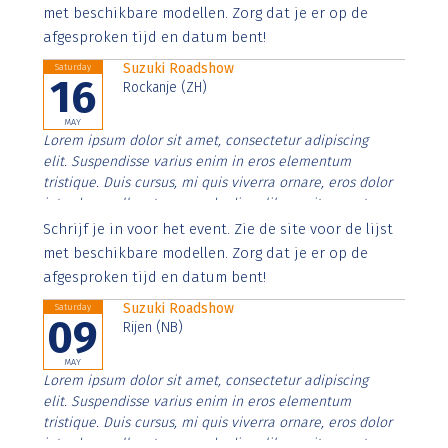
imperdiet. Nunc ut sem vitae risus tristique posuere.
met beschikbare modellen. Zorg dat je er op de
afgesproken tijd en datum bent!
Suzuki Roadshow
Saturday
16
Rockanje (ZH)
MAY
Lorem ipsum dolor sit amet, consectetur adipiscing
elit. Suspendisse varius enim in eros elementum
tristique. Duis cursus, mi quis viverra ornare, eros dolor
interdum nulla, ut commodo diam libero vitae erat.
Aenean faucibus nibh et justo cursus id rutrum lorem
Schrijf je in voor het event. Zie de site voor de lijst
imperdiet. Nunc ut sem vitae risus tristique posuere.
met beschikbare modellen. Zorg dat je er op de
afgesproken tijd en datum bent!
Suzuki Roadshow
Saturday
09
Rijen (NB)
MAY
Lorem ipsum dolor sit amet, consectetur adipiscing
elit. Suspendisse varius enim in eros elementum
tristique. Duis cursus, mi quis viverra ornare, eros dolor
interdum nulla, ut commodo diam libero vitae erat.