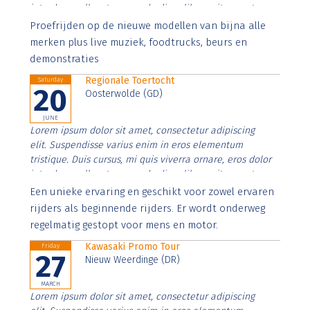
interdum nulla, ut commodo diam libero vitae erat.
Aenean faucibus nibh et justo cursus id rutrum lorem
Proefrijden op de nieuwe modellen van bijna alle
imperdiet. Nunc ut sem vitae risus tristique posuere.
merken plus live muziek, foodtrucks, beurs en
demonstraties
Regionale Toertocht
Saturday
20
Oosterwolde (GD)
JUNE
Lorem ipsum dolor sit amet, consectetur adipiscing
elit. Suspendisse varius enim in eros elementum
tristique. Duis cursus, mi quis viverra ornare, eros dolor
interdum nulla, ut commodo diam libero vitae erat.
Aenean faucibus nibh et justo cursus id rutrum lorem
Een unieke ervaring en geschikt voor zowel ervaren
imperdiet. Nunc ut sem vitae risus tristique posuere.
rijders als beginnende rijders. Er wordt onderweg
regelmatig gestopt voor mens en motor.
Kawasaki Promo Tour
Friday
27
Nieuw Weerdinge (DR)
MARCH
Lorem ipsum dolor sit amet, consectetur adipiscing