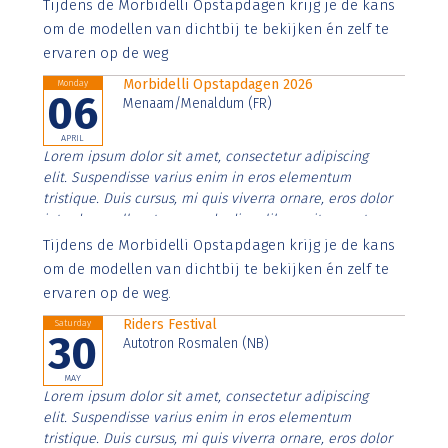
Aenean faucibus nibh et justo cursus id rutrum lorem
Tijdens de Morbidelli Opstapdagen krijg je de kans
imperdiet. Nunc ut sem vitae risus tristique posuere.
om de modellen van dichtbij te bekijken én zelf te
ervaren op de weg
Morbidelli Opstapdagen 2026
Monday
06
Menaam/Menaldum (FR)
APRIL
Lorem ipsum dolor sit amet, consectetur adipiscing
elit. Suspendisse varius enim in eros elementum
tristique. Duis cursus, mi quis viverra ornare, eros dolor
interdum nulla, ut commodo diam libero vitae erat.
Aenean faucibus nibh et justo cursus id rutrum lorem
Tijdens de Morbidelli Opstapdagen krijg je de kans
imperdiet. Nunc ut sem vitae risus tristique posuere.
om de modellen van dichtbij te bekijken én zelf te
ervaren op de weg.
Riders Festival
Saturday
30
Autotron Rosmalen (NB)
MAY
Lorem ipsum dolor sit amet, consectetur adipiscing
elit. Suspendisse varius enim in eros elementum
tristique. Duis cursus, mi quis viverra ornare, eros dolor