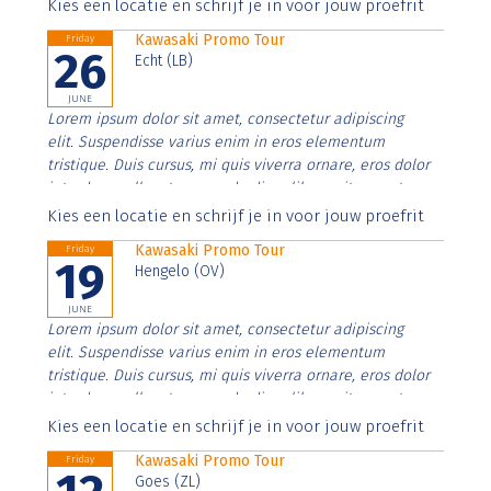
Aenean faucibus nibh et justo cursus id rutrum lorem
Kies een locatie en schrijf je in voor jouw proefrit
imperdiet. Nunc ut sem vitae risus tristique posuere.
Kawasaki Promo Tour
Friday
26
Echt (LB)
JUNE
Lorem ipsum dolor sit amet, consectetur adipiscing
elit. Suspendisse varius enim in eros elementum
tristique. Duis cursus, mi quis viverra ornare, eros dolor
interdum nulla, ut commodo diam libero vitae erat.
Aenean faucibus nibh et justo cursus id rutrum lorem
Kies een locatie en schrijf je in voor jouw proefrit
imperdiet. Nunc ut sem vitae risus tristique posuere.
Kawasaki Promo Tour
Friday
19
Hengelo (OV)
JUNE
Lorem ipsum dolor sit amet, consectetur adipiscing
elit. Suspendisse varius enim in eros elementum
tristique. Duis cursus, mi quis viverra ornare, eros dolor
interdum nulla, ut commodo diam libero vitae erat.
Aenean faucibus nibh et justo cursus id rutrum lorem
Kies een locatie en schrijf je in voor jouw proefrit
imperdiet. Nunc ut sem vitae risus tristique posuere.
Kawasaki Promo Tour
Friday
Goes (ZL)