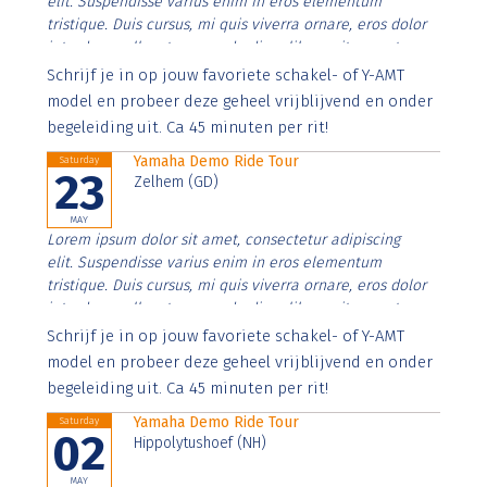
elit. Suspendisse varius enim in eros elementum
tristique. Duis cursus, mi quis viverra ornare, eros dolor
interdum nulla, ut commodo diam libero vitae erat.
Aenean faucibus nibh et justo cursus id rutrum lorem
Schrijf je in op jouw favoriete schakel- of Y-AMT
imperdiet. Nunc ut sem vitae risus tristique posuere.
model en probeer deze geheel vrijblijvend en onder
begeleiding uit. Ca 45 minuten per rit!
Yamaha Demo Ride Tour
Saturday
23
Zelhem (GD)
MAY
Lorem ipsum dolor sit amet, consectetur adipiscing
elit. Suspendisse varius enim in eros elementum
tristique. Duis cursus, mi quis viverra ornare, eros dolor
interdum nulla, ut commodo diam libero vitae erat.
Aenean faucibus nibh et justo cursus id rutrum lorem
Schrijf je in op jouw favoriete schakel- of Y-AMT
imperdiet. Nunc ut sem vitae risus tristique posuere.
model en probeer deze geheel vrijblijvend en onder
begeleiding uit. Ca 45 minuten per rit!
Yamaha Demo Ride Tour
Saturday
02
Hippolytushoef (NH)
MAY