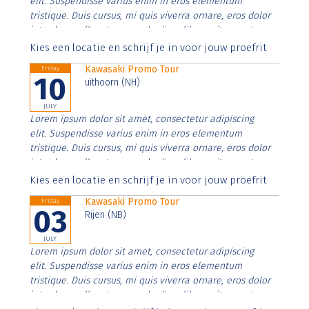
elit. Suspendisse varius enim in eros elementum
tristique. Duis cursus, mi quis viverra ornare, eros dolor
interdum nulla, ut commodo diam libero vitae erat.
Aenean faucibus nibh et justo cursus id rutrum lorem
Kies een locatie en schrijf je in voor jouw proefrit
imperdiet. Nunc ut sem vitae risus tristique posuere.
Kawasaki Promo Tour
Friday
10
uithoorn (NH)
JULY
Lorem ipsum dolor sit amet, consectetur adipiscing
elit. Suspendisse varius enim in eros elementum
tristique. Duis cursus, mi quis viverra ornare, eros dolor
interdum nulla, ut commodo diam libero vitae erat.
Aenean faucibus nibh et justo cursus id rutrum lorem
Kies een locatie en schrijf je in voor jouw proefrit
imperdiet. Nunc ut sem vitae risus tristique posuere.
Kawasaki Promo Tour
Friday
03
Rijen (NB)
JULY
Lorem ipsum dolor sit amet, consectetur adipiscing
elit. Suspendisse varius enim in eros elementum
tristique. Duis cursus, mi quis viverra ornare, eros dolor
interdum nulla, ut commodo diam libero vitae erat.