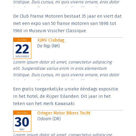
tristique. Duis cursus, mi quis viverra ornare, eros dolor
interdum nulla, ut commodo diam libero vitae erat.
Aenean faucibus nibh et justo cursus id rutrum lorem
De Club Franse Motoren bestaat 35 jaar en viert dat
imperdiet. Nunc ut sem vitae risus tristique posuere.
met een expo van 50 franse motoren van 1898 tot
1960 in Museum Visscher Classique.
KJMV Clubdag
Sunday
22
De Rijp (NH)
NOVEMBER
Lorem ipsum dolor sit amet, consectetur adipiscing
elit. Suspendisse varius enim in eros elementum
tristique. Duis cursus, mi quis viverra ornare, eros dolor
interdum nulla, ut commodo diam libero vitae erat.
Aenean faucibus nibh et justo cursus id rutrum lorem
Een gratis toegankelijke unieke ééndags expositie.
imperdiet. Nunc ut sem vitae risus tristique posuere.
In het hotel, de Rijper Eilanden. Dit jaar in het
teken van het merk Kawasaki.
Oringer Motor Bikers Tocht
Saturday
30
Odoorn (DR)
MAY
Lorem ipsum dolor sit amet, consectetur adipiscing