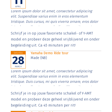
11
APRIL
Lorem ipsum dolor sit amet, consectetur adipiscing
elit. Suspendisse varius enim in eros elementum
tristique. Duis cursus, mi quis viverra ornare, eros dolor
interdum nulla, ut commodo diam libero vitae erat.
Aenean faucibus nibh et justo cursus id rutrum lorem
Schrijf je in op jouw favoriete schakel- of Y-AMT
imperdiet. Nunc ut sem vitae risus tristique posuere.
model en probeer deze geheel vrijblijvend en onder
begeleiding uit. Ca 45 minuten per rit!
Yamaha Demo Ride tour
Saturday
28
Made (NB)
MARCH
Lorem ipsum dolor sit amet, consectetur adipiscing
elit. Suspendisse varius enim in eros elementum
tristique. Duis cursus, mi quis viverra ornare, eros dolor
interdum nulla, ut commodo diam libero vitae erat.
Aenean faucibus nibh et justo cursus id rutrum lorem
Schrijf je in op jouw favoriete schakel of Y-AMT
imperdiet. Nunc ut sem vitae risus tristique posuere.
model en probeer deze geheel vrijblijvend en onder
begeleiding uit. Ca 45 minuten per rit!