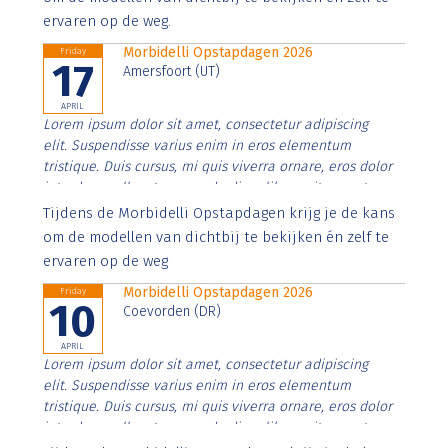
ervaren op de weg.
Morbidelli Opstapdagen 2026
Friday
17
Amersfoort (UT)
APRIL
Lorem ipsum dolor sit amet, consectetur adipiscing
elit. Suspendisse varius enim in eros elementum
tristique. Duis cursus, mi quis viverra ornare, eros dolor
interdum nulla, ut commodo diam libero vitae erat.
Aenean faucibus nibh et justo cursus id rutrum lorem
Tijdens de Morbidelli Opstapdagen krijg je de kans
imperdiet. Nunc ut sem vitae risus tristique posuere.
om de modellen van dichtbij te bekijken én zelf te
ervaren op de weg
Morbidelli Opstapdagen 2026
Friday
10
Coevorden (DR)
APRIL
Lorem ipsum dolor sit amet, consectetur adipiscing
elit. Suspendisse varius enim in eros elementum
tristique. Duis cursus, mi quis viverra ornare, eros dolor
interdum nulla, ut commodo diam libero vitae erat.