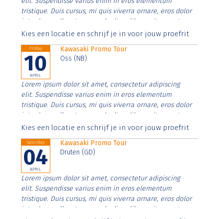
elit. Suspendisse varius enim in eros elementum
tristique. Duis cursus, mi quis viverra ornare, eros dolor
interdum nulla, ut commodo diam libero vitae erat.
Aenean faucibus nibh et justo cursus id rutrum lorem
Kies een locatie en schrijf je in voor jouw proefrit
imperdiet. Nunc ut sem vitae risus tristique posuere.
Kawasaki Promo Tour
Friday
10
Oss (NB)
APRIL
Lorem ipsum dolor sit amet, consectetur adipiscing
elit. Suspendisse varius enim in eros elementum
tristique. Duis cursus, mi quis viverra ornare, eros dolor
interdum nulla, ut commodo diam libero vitae erat.
Aenean faucibus nibh et justo cursus id rutrum lorem
Kies een locatie en schrijf je in voor jouw proefrit
imperdiet. Nunc ut sem vitae risus tristique posuere.
Kawasaki Promo Tour
Saturday
04
Druten (GD)
APRIL
Lorem ipsum dolor sit amet, consectetur adipiscing
elit. Suspendisse varius enim in eros elementum
tristique. Duis cursus, mi quis viverra ornare, eros dolor
interdum nulla, ut commodo diam libero vitae erat.