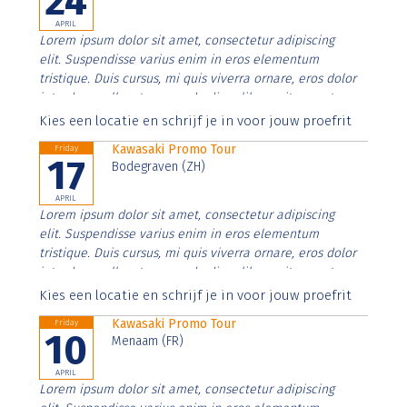
24
APRIL
Lorem ipsum dolor sit amet, consectetur adipiscing
elit. Suspendisse varius enim in eros elementum
tristique. Duis cursus, mi quis viverra ornare, eros dolor
interdum nulla, ut commodo diam libero vitae erat.
Aenean faucibus nibh et justo cursus id rutrum lorem
Kies een locatie en schrijf je in voor jouw proefrit
imperdiet. Nunc ut sem vitae risus tristique posuere.
Kawasaki Promo Tour
Friday
17
Bodegraven (ZH)
APRIL
Lorem ipsum dolor sit amet, consectetur adipiscing
elit. Suspendisse varius enim in eros elementum
tristique. Duis cursus, mi quis viverra ornare, eros dolor
interdum nulla, ut commodo diam libero vitae erat.
Aenean faucibus nibh et justo cursus id rutrum lorem
Kies een locatie en schrijf je in voor jouw proefrit
imperdiet. Nunc ut sem vitae risus tristique posuere.
Kawasaki Promo Tour
Friday
10
Menaam (FR)
APRIL
Lorem ipsum dolor sit amet, consectetur adipiscing