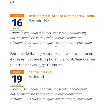
Xxx
Demorit R.M.M. Rijdend Motorsport Museum
Sunday
16
Groningen (GN)
AUGUST
Lorem ipsum dolor sit amet, consectetur adipiscing
elit. Suspendisse varius enim in eros elementum
tristique. Duis cursus, mi quis viverra ornare, eros dolor
interdum nulla, ut commodo diam libero vitae erat.
Aenean faucibus nibh et justo cursus id rutrum lorem
Een superleuke dag waar de oudere motoren tonen
imperdiet. Nunc ut sem vitae risus tristique posuere.
dat ze er nog steeds bij horen. Demorit, Snackkar en
toiletten aanwezig, gratis entree!
Central Classics
Saturday
19
Houten (UT)
DECEMBER
Lorem ipsum dolor sit amet, consectetur adipiscing
elit. Suspendisse varius enim in eros elementum
tristique. Duis cursus, mi quis viverra ornare, eros dolor
interdum nulla, ut commodo diam libero vitae erat.