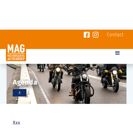
Contact
Agenda
X
Xxx