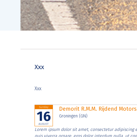
Xxx
Xxx
Sunday
Demorit R.M.M. Rijdend Moto
16
Groningen (GN)
AUGUST
Lorem ipsum dolor sit amet, consectetur adipiscing e
quis viverra ornare, eros dolor interdum nulla, ut c