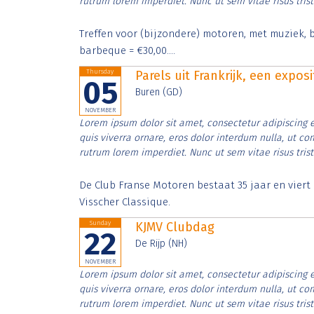
rutrum lorem imperdiet. Nunc ut sem vitae risus tris
Treffen voor (bijzondere) motoren, met muziek, b
barbeque = €30,00....
Thursday
Parels uit Frankrijk, een expos
05
Buren (GD)
NOVEMBER
Lorem ipsum dolor sit amet, consectetur adipiscing e
quis viverra ornare, eros dolor interdum nulla, ut c
rutrum lorem imperdiet. Nunc ut sem vitae risus tris
De Club Franse Motoren bestaat 35 jaar en vier
Visscher Classique.
Sunday
KJMV Clubdag
22
De Rijp (NH)
NOVEMBER
Lorem ipsum dolor sit amet, consectetur adipiscing e
quis viverra ornare, eros dolor interdum nulla, ut c
rutrum lorem imperdiet. Nunc ut sem vitae risus tris