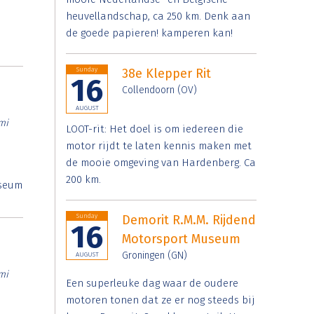
heuvellandschap, ca 250 km. Denk aan
de goede papieren! kamperen kan!
Sunday
38e Klepper Rit
16
Collendoorn (OV)
AUGUST
mi
LOOT-rit: Het doel is om iedereen die
motor rijdt te laten kennis maken met
de mooie omgeving van Hardenberg. Ca
200 km.
useum
Sunday
Demorit R.M.M. Rijdend
16
Motorsport Museum
Groningen (GN)
AUGUST
mi
Een superleuke dag waar de oudere
motoren tonen dat ze er nog steeds bij