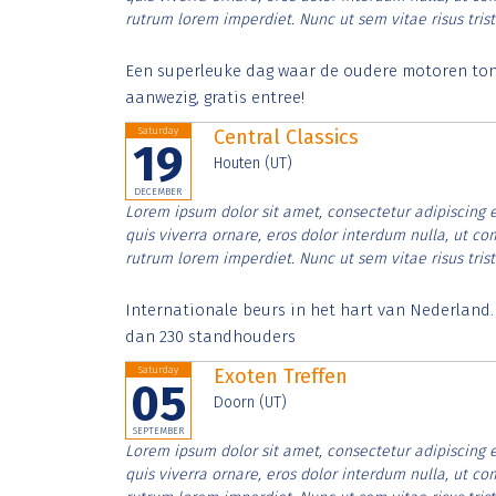
rutrum lorem imperdiet. Nunc ut sem vitae risus tris
Een superleuke dag waar de oudere motoren tonen
aanwezig, gratis entree!
Saturday
Central Classics
19
Houten (UT)
DECEMBER
Lorem ipsum dolor sit amet, consectetur adipiscing e
quis viverra ornare, eros dolor interdum nulla, ut c
rutrum lorem imperdiet. Nunc ut sem vitae risus tris
Internationale beurs in het hart van Nederland
dan 230 standhouders
Saturday
Exoten Treffen
05
Doorn (UT)
SEPTEMBER
Lorem ipsum dolor sit amet, consectetur adipiscing e
quis viverra ornare, eros dolor interdum nulla, ut c