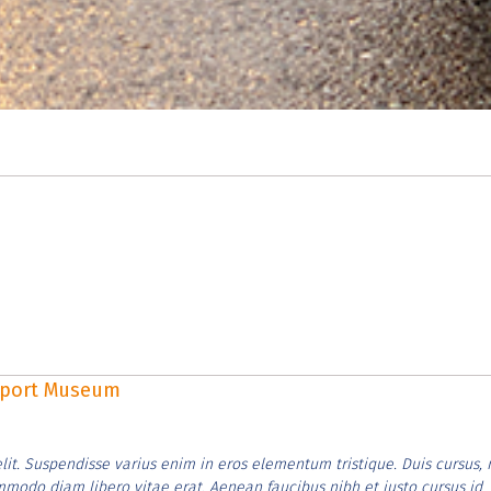
rsport Museum
lit. Suspendisse varius enim in eros elementum tristique. Duis cursus, 
ommodo diam libero vitae erat. Aenean faucibus nibh et justo cursus id