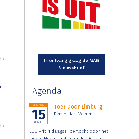
n
mi
Ik ontvang graag de MAG
Nieuwsbrief
r
Agenda
Saturday
Toer Door Limburg
15
Remersdaal-Voeren
AUGUST
mi
LOOT-rit: 1 daagse Toertocht door het
mooie Nederlandse- en Belgische