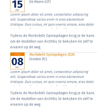
15
De Meern (UT)
MAY
Lorem ipsum dolor sit amet, consectetur adipiscing
elit. Suspendisse varius enim in eros elementum
tristique. Duis cursus, mi quis viverra ornare, eros dolor
interdum nulla, ut commodo diam libero vitae erat.
Aenean faucibus nibh et justo cursus id rutrum lorem
Tijdens de Morbidelli Opstapdagen krijg je de kans
imperdiet. Nunc ut sem vitae risus tristique posuere.
om de modellen van dichtbij te bekijken én zelf te
ervaren op de weg.
Morbidelli Opstapdagen 2026
Friday
08
Dronten (FL)
MAY
Lorem ipsum dolor sit amet, consectetur adipiscing
elit. Suspendisse varius enim in eros elementum
tristique. Duis cursus, mi quis viverra ornare, eros dolor
interdum nulla, ut commodo diam libero vitae erat.
Aenean faucibus nibh et justo cursus id rutrum lorem
Tijdens de Morbidelli Opstapdagen krijg je de kans
imperdiet. Nunc ut sem vitae risus tristique posuere.
om de modellen van dichtbij te bekijken én zelf te
ervaren op de weg.