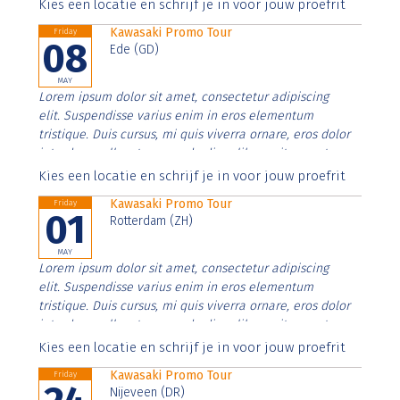
Aenean faucibus nibh et justo cursus id rutrum lorem
Kies een locatie en schrijf je in voor jouw proefrit
imperdiet. Nunc ut sem vitae risus tristique posuere.
Kawasaki Promo Tour
Friday
08
Ede (GD)
MAY
Lorem ipsum dolor sit amet, consectetur adipiscing
elit. Suspendisse varius enim in eros elementum
tristique. Duis cursus, mi quis viverra ornare, eros dolor
interdum nulla, ut commodo diam libero vitae erat.
Aenean faucibus nibh et justo cursus id rutrum lorem
Kies een locatie en schrijf je in voor jouw proefrit
imperdiet. Nunc ut sem vitae risus tristique posuere.
Kawasaki Promo Tour
Friday
01
Rotterdam (ZH)
MAY
Lorem ipsum dolor sit amet, consectetur adipiscing
elit. Suspendisse varius enim in eros elementum
tristique. Duis cursus, mi quis viverra ornare, eros dolor
interdum nulla, ut commodo diam libero vitae erat.
Aenean faucibus nibh et justo cursus id rutrum lorem
Kies een locatie en schrijf je in voor jouw proefrit
imperdiet. Nunc ut sem vitae risus tristique posuere.
Kawasaki Promo Tour
Friday
Nijeveen (DR)