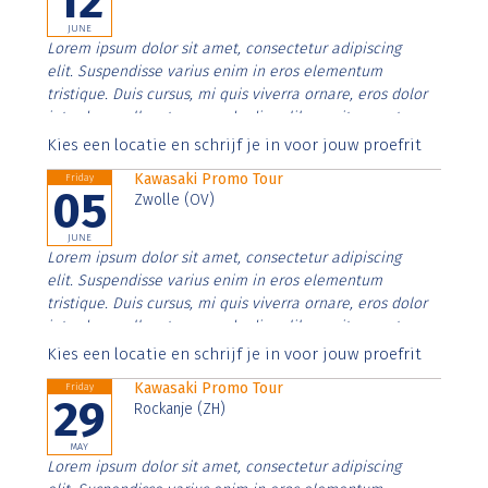
12
JUNE
Lorem ipsum dolor sit amet, consectetur adipiscing
elit. Suspendisse varius enim in eros elementum
tristique. Duis cursus, mi quis viverra ornare, eros dolor
interdum nulla, ut commodo diam libero vitae erat.
Aenean faucibus nibh et justo cursus id rutrum lorem
Kies een locatie en schrijf je in voor jouw proefrit
imperdiet. Nunc ut sem vitae risus tristique posuere.
Kawasaki Promo Tour
Friday
05
Zwolle (OV)
JUNE
Lorem ipsum dolor sit amet, consectetur adipiscing
elit. Suspendisse varius enim in eros elementum
tristique. Duis cursus, mi quis viverra ornare, eros dolor
interdum nulla, ut commodo diam libero vitae erat.
Aenean faucibus nibh et justo cursus id rutrum lorem
Kies een locatie en schrijf je in voor jouw proefrit
imperdiet. Nunc ut sem vitae risus tristique posuere.
Kawasaki Promo Tour
Friday
29
Rockanje (ZH)
MAY
Lorem ipsum dolor sit amet, consectetur adipiscing