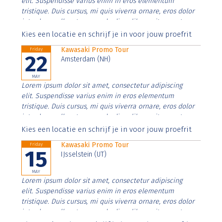
elit. Suspendisse varius enim in eros elementum
tristique. Duis cursus, mi quis viverra ornare, eros dolor
interdum nulla, ut commodo diam libero vitae erat.
Aenean faucibus nibh et justo cursus id rutrum lorem
Kies een locatie en schrijf je in voor jouw proefrit
imperdiet. Nunc ut sem vitae risus tristique posuere.
Kawasaki Promo Tour
Friday
22
Amsterdam (NH)
MAY
Lorem ipsum dolor sit amet, consectetur adipiscing
elit. Suspendisse varius enim in eros elementum
tristique. Duis cursus, mi quis viverra ornare, eros dolor
interdum nulla, ut commodo diam libero vitae erat.
Aenean faucibus nibh et justo cursus id rutrum lorem
Kies een locatie en schrijf je in voor jouw proefrit
imperdiet. Nunc ut sem vitae risus tristique posuere.
Kawasaki Promo Tour
Friday
15
IJsselstein (UT)
MAY
Lorem ipsum dolor sit amet, consectetur adipiscing
elit. Suspendisse varius enim in eros elementum
tristique. Duis cursus, mi quis viverra ornare, eros dolor
interdum nulla, ut commodo diam libero vitae erat.