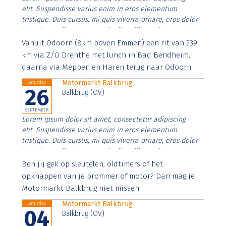
elit. Suspendisse varius enim in eros elementum
tristique. Duis cursus, mi quis viverra ornare, eros dolor
interdum nulla, ut commodo diam libero vitae erat.
Aenean faucibus nibh et justo cursus id rutrum lorem
Vanuit Odoorn (8km boven Emmen) een rit van 239
imperdiet. Nunc ut sem vitae risus tristique posuere.
km via Z/O Drenthe met lunch in Bad Bendheim,
daarna via Meppen en Haren terug naar Odoorn.
Motormarkt Balkbrug
Saturday
26
Balkbrug (OV)
SEPTEMBER
Lorem ipsum dolor sit amet, consectetur adipiscing
elit. Suspendisse varius enim in eros elementum
tristique. Duis cursus, mi quis viverra ornare, eros dolor
interdum nulla, ut commodo diam libero vitae erat.
Aenean faucibus nibh et justo cursus id rutrum lorem
Ben jij gek op sleutelen, oldtimers of het
imperdiet. Nunc ut sem vitae risus tristique posuere.
opknappen van je brommer of motor? Dan mag je
Motormarkt Balkbrug niet missen.
Motormarkt Balkbrug
Saturday
04
Balkbrug (OV)