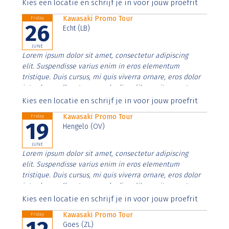
Aenean faucibus nibh et justo cursus id rutrum lorem
Kies een locatie en schrijf je in voor jouw proefrit
imperdiet. Nunc ut sem vitae risus tristique posuere.
Kawasaki Promo Tour
Friday
26
Echt (LB)
JUNE
Lorem ipsum dolor sit amet, consectetur adipiscing
elit. Suspendisse varius enim in eros elementum
tristique. Duis cursus, mi quis viverra ornare, eros dolor
interdum nulla, ut commodo diam libero vitae erat.
Aenean faucibus nibh et justo cursus id rutrum lorem
Kies een locatie en schrijf je in voor jouw proefrit
imperdiet. Nunc ut sem vitae risus tristique posuere.
Kawasaki Promo Tour
Friday
19
Hengelo (OV)
JUNE
Lorem ipsum dolor sit amet, consectetur adipiscing
elit. Suspendisse varius enim in eros elementum
tristique. Duis cursus, mi quis viverra ornare, eros dolor
interdum nulla, ut commodo diam libero vitae erat.
Aenean faucibus nibh et justo cursus id rutrum lorem
Kies een locatie en schrijf je in voor jouw proefrit
imperdiet. Nunc ut sem vitae risus tristique posuere.
Kawasaki Promo Tour
Friday
Goes (ZL)