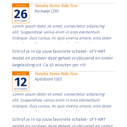
Yamaha Demo Ride Tour
Saturday
26
Rockanje (ZH)
SEPTEMBER
Lorem ipsum dolor sit amet, consectetur adipiscing
elit. Suspendisse varius enim in eros elementum
tristique. Duis cursus, mi quis viverra ornare, eros dolor
interdum nulla, ut commodo diam libero vitae erat.
Aenean faucibus nibh et justo cursus id rutrum lorem
Schrijf je in op jouw favoriete schakel- of Y-AMT
imperdiet. Nunc ut sem vitae risus tristique posuere.
model en probeer deze geheel vrijblijvend en onder
begeleiding uit. Ca 45 minuten per rit!
Yamaha Demo Ride Tour
Saturday
12
Apeldoorn (GD)
SEPTEMBER
Lorem ipsum dolor sit amet, consectetur adipiscing
elit. Suspendisse varius enim in eros elementum
tristique. Duis cursus, mi quis viverra ornare, eros dolor
interdum nulla, ut commodo diam libero vitae erat.
Aenean faucibus nibh et justo cursus id rutrum lorem
Schrijf je in op jouw favoriete schakel- of Y-AMT
imperdiet. Nunc ut sem vitae risus tristique posuere.
model en probeer deze geheel vrijblijvend en onder