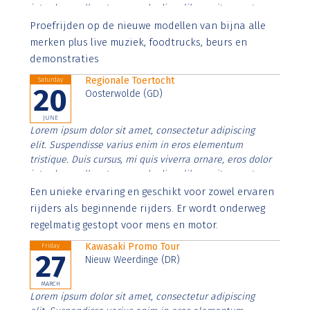
interdum nulla, ut commodo diam libero vitae erat.
Aenean faucibus nibh et justo cursus id rutrum lorem
Proefrijden op de nieuwe modellen van bijna alle
imperdiet. Nunc ut sem vitae risus tristique posuere.
merken plus live muziek, foodtrucks, beurs en
demonstraties
Regionale Toertocht
Saturday
20
Oosterwolde (GD)
JUNE
Lorem ipsum dolor sit amet, consectetur adipiscing
elit. Suspendisse varius enim in eros elementum
tristique. Duis cursus, mi quis viverra ornare, eros dolor
interdum nulla, ut commodo diam libero vitae erat.
Aenean faucibus nibh et justo cursus id rutrum lorem
Een unieke ervaring en geschikt voor zowel ervaren
imperdiet. Nunc ut sem vitae risus tristique posuere.
rijders als beginnende rijders. Er wordt onderweg
regelmatig gestopt voor mens en motor.
Kawasaki Promo Tour
Friday
27
Nieuw Weerdinge (DR)
MARCH
Lorem ipsum dolor sit amet, consectetur adipiscing