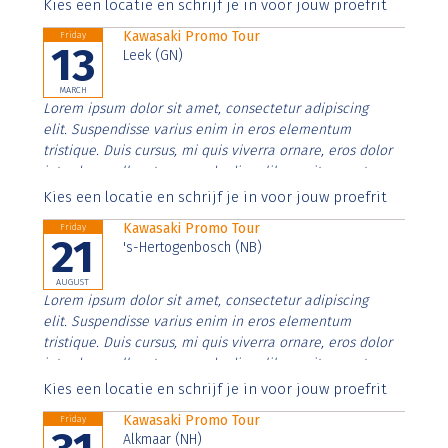
Aenean faucibus nibh et justo cursus id rutrum lorem
Kies een locatie en schrijf je in voor jouw proefrit
imperdiet. Nunc ut sem vitae risus tristique posuere.
Kawasaki Promo Tour
Friday
13
Leek (GN)
MARCH
Lorem ipsum dolor sit amet, consectetur adipiscing
elit. Suspendisse varius enim in eros elementum
tristique. Duis cursus, mi quis viverra ornare, eros dolor
interdum nulla, ut commodo diam libero vitae erat.
Aenean faucibus nibh et justo cursus id rutrum lorem
Kies een locatie en schrijf je in voor jouw proefrit
imperdiet. Nunc ut sem vitae risus tristique posuere.
Kawasaki Promo Tour
Friday
21
's-Hertogenbosch (NB)
AUGUST
Lorem ipsum dolor sit amet, consectetur adipiscing
elit. Suspendisse varius enim in eros elementum
tristique. Duis cursus, mi quis viverra ornare, eros dolor
interdum nulla, ut commodo diam libero vitae erat.
Aenean faucibus nibh et justo cursus id rutrum lorem
Kies een locatie en schrijf je in voor jouw proefrit
imperdiet. Nunc ut sem vitae risus tristique posuere.
Kawasaki Promo Tour
Friday
Alkmaar (NH)