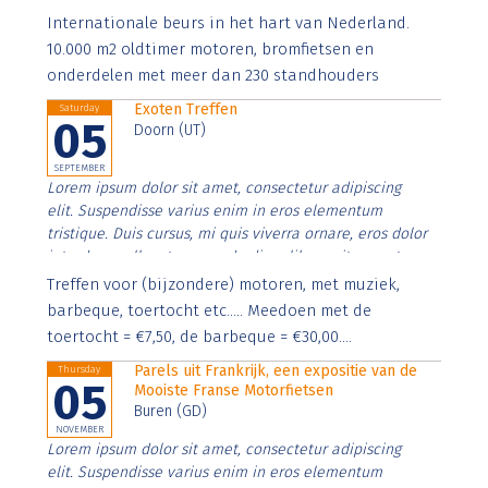
Aenean faucibus nibh et justo cursus id rutrum lorem
Internationale beurs in het hart van Nederland.
imperdiet. Nunc ut sem vitae risus tristique posuere.
10.000 m2 oldtimer motoren, bromfietsen en
onderdelen met meer dan 230 standhouders
Exoten Treffen
Saturday
05
Doorn (UT)
SEPTEMBER
Lorem ipsum dolor sit amet, consectetur adipiscing
elit. Suspendisse varius enim in eros elementum
tristique. Duis cursus, mi quis viverra ornare, eros dolor
interdum nulla, ut commodo diam libero vitae erat.
Aenean faucibus nibh et justo cursus id rutrum lorem
Treffen voor (bijzondere) motoren, met muziek,
imperdiet. Nunc ut sem vitae risus tristique posuere.
barbeque, toertocht etc..... Meedoen met de
toertocht = €7,50, de barbeque = €30,00....
Parels uit Frankrijk, een expositie van de
Thursday
05
Mooiste Franse Motorfietsen
Buren (GD)
NOVEMBER
Lorem ipsum dolor sit amet, consectetur adipiscing
elit. Suspendisse varius enim in eros elementum