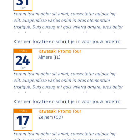
31
JULY
Lorem ipsum dolor sit amet, consectetur adipiscing
elit. Suspendisse varius enim in eros elementum
tristique. Duis cursus, mi quis viverra ornare, eros dolor
interdum nulla, ut commodo diam libero vitae erat.
Aenean faucibus nibh et justo cursus id rutrum lorem
Kies een locatie en schrijf je in voor jouw proefrit
imperdiet. Nunc ut sem vitae risus tristique posuere.
Kawasaki Promo Tour
Friday
24
Almere (FL)
JULY
Lorem ipsum dolor sit amet, consectetur adipiscing
elit. Suspendisse varius enim in eros elementum
tristique. Duis cursus, mi quis viverra ornare, eros dolor
interdum nulla, ut commodo diam libero vitae erat.
Aenean faucibus nibh et justo cursus id rutrum lorem
Kies een locatie en schrijf je in voor jouw proefrit
imperdiet. Nunc ut sem vitae risus tristique posuere.
Kawasaki Promo Tour
Friday
17
Zelhem (GD)
JULY
Lorem ipsum dolor sit amet, consectetur adipiscing