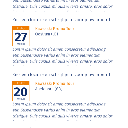
elit. Suspendisse varius enim in eros elementum
tristique. Duis cursus, mi quis viverra ornare, eros dolor
interdum nulla, ut commodo diam libero vitae erat.
Aenean faucibus nibh et justo cursus id rutrum lorem
Kies een locatie en schrijf je in voor jouw proefrit
imperdiet. Nunc ut sem vitae risus tristique posuere.
Kawasaki Promo Tour
Friday
27
Oostrum (LB)
MARCH
Lorem ipsum dolor sit amet, consectetur adipiscing
elit. Suspendisse varius enim in eros elementum
tristique. Duis cursus, mi quis viverra ornare, eros dolor
interdum nulla, ut commodo diam libero vitae erat.
Aenean faucibus nibh et justo cursus id rutrum lorem
Kies een locatie en schrijf je in voor jouw proefrit
imperdiet. Nunc ut sem vitae risus tristique posuere.
Kawasaki Promo Tour
Friday
20
Apeldoorn (GD)
MARCH
Lorem ipsum dolor sit amet, consectetur adipiscing
elit. Suspendisse varius enim in eros elementum
tristique. Duis cursus, mi quis viverra ornare, eros dolor
interdum nulla, ut commodo diam libero vitae erat.