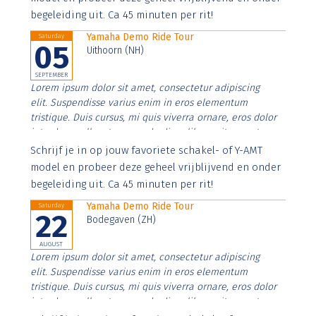
begeleiding uit. Ca 45 minuten per rit!
Yamaha Demo Ride Tour
Saturday
05
Uithoorn (NH)
SEPTEMBER
Lorem ipsum dolor sit amet, consectetur adipiscing
elit. Suspendisse varius enim in eros elementum
tristique. Duis cursus, mi quis viverra ornare, eros dolor
interdum nulla, ut commodo diam libero vitae erat.
Aenean faucibus nibh et justo cursus id rutrum lorem
Schrijf je in op jouw favoriete schakel- of Y-AMT
imperdiet. Nunc ut sem vitae risus tristique posuere.
model en probeer deze geheel vrijblijvend en onder
begeleiding uit. Ca 45 minuten per rit!
Yamaha Demo Ride Tour
Saturday
22
Bodegaven (ZH)
AUGUST
Lorem ipsum dolor sit amet, consectetur adipiscing
elit. Suspendisse varius enim in eros elementum
tristique. Duis cursus, mi quis viverra ornare, eros dolor
interdum nulla, ut commodo diam libero vitae erat.