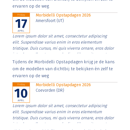
ervaren op de weg.
Morbidelli Opstapdagen 2026
Friday
17
Amersfoort (UT)
APRIL
Lorem ipsum dolor sit amet, consectetur adipiscing
elit. Suspendisse varius enim in eros elementum
tristique. Duis cursus, mi quis viverra ornare, eros dolor
interdum nulla, ut commodo diam libero vitae erat.
Aenean faucibus nibh et justo cursus id rutrum lorem
Tijdens de Morbidelli Opstapdagen krijg je de kans
imperdiet. Nunc ut sem vitae risus tristique posuere.
om de modellen van dichtbij te bekijken én zelf te
ervaren op de weg
Morbidelli Opstapdagen 2026
Friday
10
Coevorden (DR)
APRIL
Lorem ipsum dolor sit amet, consectetur adipiscing
elit. Suspendisse varius enim in eros elementum
tristique. Duis cursus, mi quis viverra ornare, eros dolor
interdum nulla, ut commodo diam libero vitae erat.