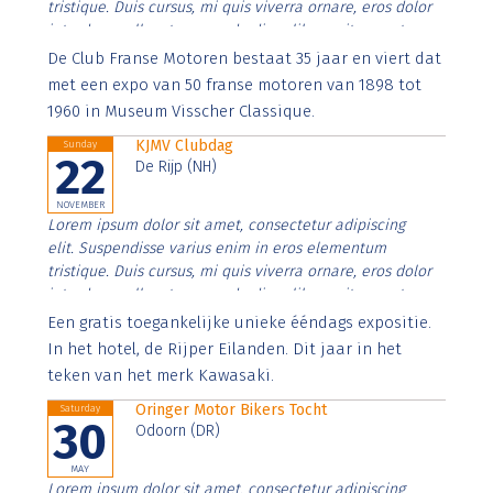
tristique. Duis cursus, mi quis viverra ornare, eros dolor
interdum nulla, ut commodo diam libero vitae erat.
Aenean faucibus nibh et justo cursus id rutrum lorem
De Club Franse Motoren bestaat 35 jaar en viert dat
imperdiet. Nunc ut sem vitae risus tristique posuere.
met een expo van 50 franse motoren van 1898 tot
1960 in Museum Visscher Classique.
KJMV Clubdag
Sunday
22
De Rijp (NH)
NOVEMBER
Lorem ipsum dolor sit amet, consectetur adipiscing
elit. Suspendisse varius enim in eros elementum
tristique. Duis cursus, mi quis viverra ornare, eros dolor
interdum nulla, ut commodo diam libero vitae erat.
Aenean faucibus nibh et justo cursus id rutrum lorem
Een gratis toegankelijke unieke ééndags expositie.
imperdiet. Nunc ut sem vitae risus tristique posuere.
In het hotel, de Rijper Eilanden. Dit jaar in het
teken van het merk Kawasaki.
Oringer Motor Bikers Tocht
Saturday
30
Odoorn (DR)
MAY
Lorem ipsum dolor sit amet, consectetur adipiscing