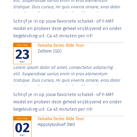
elit. Suspendisse varius enim in eros elementum
tristique. Duis cursus, mi quis viverra ornare, eros dolor
interdum nulla, ut commodo diam libero vitae erat.
Aenean faucibus nibh et justo cursus id rutrum lorem
Schrijf je in op jouw favoriete schakel- of Y-AMT
imperdiet. Nunc ut sem vitae risus tristique posuere.
model en probeer deze geheel vrijblijvend en onder
begeleiding uit. Ca 45 minuten per rit!
Yamaha Demo Ride Tour
Saturday
23
Zelhem (GD)
MAY
Lorem ipsum dolor sit amet, consectetur adipiscing
elit. Suspendisse varius enim in eros elementum
tristique. Duis cursus, mi quis viverra ornare, eros dolor
interdum nulla, ut commodo diam libero vitae erat.
Aenean faucibus nibh et justo cursus id rutrum lorem
Schrijf je in op jouw favoriete schakel- of Y-AMT
imperdiet. Nunc ut sem vitae risus tristique posuere.
model en probeer deze geheel vrijblijvend en onder
begeleiding uit. Ca 45 minuten per rit!
Yamaha Demo Ride Tour
Saturday
02
Hippolytushoef (NH)
MAY