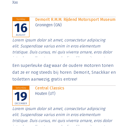
Xxx
Demorit R.M.M. Rijdend Motorsport Museum
Sunday
16
Groningen (GN)
AUGUST
Lorem ipsum dolor sit amet, consectetur adipiscing
elit. Suspendisse varius enim in eros elementum
tristique. Duis cursus, mi quis viverra ornare, eros dolor
interdum nulla, ut commodo diam libero vitae erat.
Aenean faucibus nibh et justo cursus id rutrum lorem
Een superleuke dag waar de oudere motoren tonen
imperdiet. Nunc ut sem vitae risus tristique posuere.
dat ze er nog steeds bij horen. Demorit, Snackkar en
toiletten aanwezig, gratis entree!
Central Classics
Saturday
19
Houten (UT)
DECEMBER
Lorem ipsum dolor sit amet, consectetur adipiscing
elit. Suspendisse varius enim in eros elementum
tristique. Duis cursus, mi quis viverra ornare, eros dolor
interdum nulla, ut commodo diam libero vitae erat.