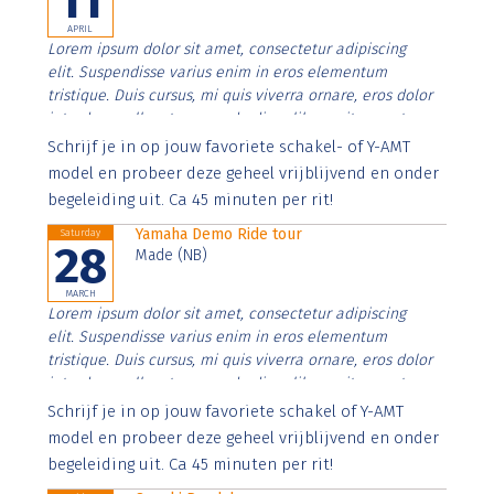
11
APRIL
Lorem ipsum dolor sit amet, consectetur adipiscing
elit. Suspendisse varius enim in eros elementum
tristique. Duis cursus, mi quis viverra ornare, eros dolor
interdum nulla, ut commodo diam libero vitae erat.
Aenean faucibus nibh et justo cursus id rutrum lorem
Schrijf je in op jouw favoriete schakel- of Y-AMT
imperdiet. Nunc ut sem vitae risus tristique posuere.
model en probeer deze geheel vrijblijvend en onder
begeleiding uit. Ca 45 minuten per rit!
Yamaha Demo Ride tour
Saturday
28
Made (NB)
MARCH
Lorem ipsum dolor sit amet, consectetur adipiscing
elit. Suspendisse varius enim in eros elementum
tristique. Duis cursus, mi quis viverra ornare, eros dolor
interdum nulla, ut commodo diam libero vitae erat.
Aenean faucibus nibh et justo cursus id rutrum lorem
Schrijf je in op jouw favoriete schakel of Y-AMT
imperdiet. Nunc ut sem vitae risus tristique posuere.
model en probeer deze geheel vrijblijvend en onder
begeleiding uit. Ca 45 minuten per rit!