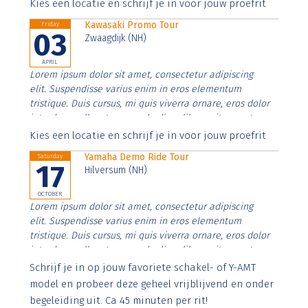
Aenean faucibus nibh et justo cursus id rutrum lorem
Kies een locatie en schrijf je in voor jouw proefrit
imperdiet. Nunc ut sem vitae risus tristique posuere.
Kawasaki Promo Tour
Friday
03
Zwaagdijk (NH)
APRIL
Lorem ipsum dolor sit amet, consectetur adipiscing
elit. Suspendisse varius enim in eros elementum
tristique. Duis cursus, mi quis viverra ornare, eros dolor
interdum nulla, ut commodo diam libero vitae erat.
Aenean faucibus nibh et justo cursus id rutrum lorem
Kies een locatie en schrijf je in voor jouw proefrit
imperdiet. Nunc ut sem vitae risus tristique posuere.
Yamaha Demo Ride Tour
Saturday
17
Hilversum (NH)
OCTOBER
Lorem ipsum dolor sit amet, consectetur adipiscing
elit. Suspendisse varius enim in eros elementum
tristique. Duis cursus, mi quis viverra ornare, eros dolor
interdum nulla, ut commodo diam libero vitae erat.
Aenean faucibus nibh et justo cursus id rutrum lorem
Schrijf je in op jouw favoriete schakel- of Y-AMT
imperdiet. Nunc ut sem vitae risus tristique posuere.
model en probeer deze geheel vrijblijvend en onder
begeleiding uit. Ca 45 minuten per rit!