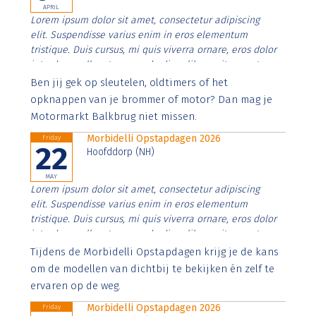
APRIL
Lorem ipsum dolor sit amet, consectetur adipiscing
elit. Suspendisse varius enim in eros elementum
tristique. Duis cursus, mi quis viverra ornare, eros dolor
interdum nulla, ut commodo diam libero vitae erat.
Aenean faucibus nibh et justo cursus id rutrum lorem
Ben jij gek op sleutelen, oldtimers of het
imperdiet. Nunc ut sem vitae risus tristique posuere.
opknappen van je brommer of motor? Dan mag je
Motormarkt Balkbrug niet missen.
Morbidelli Opstapdagen 2026
Friday
22
Hoofddorp (NH)
MAY
Lorem ipsum dolor sit amet, consectetur adipiscing
elit. Suspendisse varius enim in eros elementum
tristique. Duis cursus, mi quis viverra ornare, eros dolor
interdum nulla, ut commodo diam libero vitae erat.
Aenean faucibus nibh et justo cursus id rutrum lorem
Tijdens de Morbidelli Opstapdagen krijg je de kans
imperdiet. Nunc ut sem vitae risus tristique posuere.
om de modellen van dichtbij te bekijken én zelf te
ervaren op de weg.
Morbidelli Opstapdagen 2026
Friday