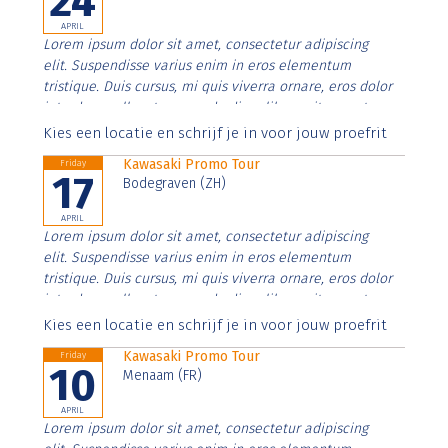
24
APRIL
Lorem ipsum dolor sit amet, consectetur adipiscing
elit. Suspendisse varius enim in eros elementum
tristique. Duis cursus, mi quis viverra ornare, eros dolor
interdum nulla, ut commodo diam libero vitae erat.
Aenean faucibus nibh et justo cursus id rutrum lorem
Kies een locatie en schrijf je in voor jouw proefrit
imperdiet. Nunc ut sem vitae risus tristique posuere.
Kawasaki Promo Tour
Friday
17
Bodegraven (ZH)
APRIL
Lorem ipsum dolor sit amet, consectetur adipiscing
elit. Suspendisse varius enim in eros elementum
tristique. Duis cursus, mi quis viverra ornare, eros dolor
interdum nulla, ut commodo diam libero vitae erat.
Aenean faucibus nibh et justo cursus id rutrum lorem
Kies een locatie en schrijf je in voor jouw proefrit
imperdiet. Nunc ut sem vitae risus tristique posuere.
Kawasaki Promo Tour
Friday
10
Menaam (FR)
APRIL
Lorem ipsum dolor sit amet, consectetur adipiscing