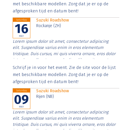
imperdiet. Nunc ut sem vitae risus tristique posuere.
met beschikbare modellen. Zorg dat je er op de
afgesproken tijd en datum bent!
Suzuki Roadshow
Saturday
16
Rockanje (ZH)
MAY
Lorem ipsum dolor sit amet, consectetur adipiscing
elit. Suspendisse varius enim in eros elementum
tristique. Duis cursus, mi quis viverra ornare, eros dolor
interdum nulla, ut commodo diam libero vitae erat.
Aenean faucibus nibh et justo cursus id rutrum lorem
Schrijf je in voor het event. Zie de site voor de lijst
imperdiet. Nunc ut sem vitae risus tristique posuere.
met beschikbare modellen. Zorg dat je er op de
afgesproken tijd en datum bent!
Suzuki Roadshow
Saturday
09
Rijen (NB)
MAY
Lorem ipsum dolor sit amet, consectetur adipiscing
elit. Suspendisse varius enim in eros elementum
tristique. Duis cursus, mi quis viverra ornare, eros dolor
interdum nulla, ut commodo diam libero vitae erat.