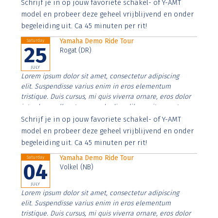
Aenean faucibus nibh et justo cursus id rutrum lorem
Schrijf je in op jouw favoriete schakel- of Y-AMT
imperdiet. Nunc ut sem vitae risus tristique posuere.
model en probeer deze geheel vrijblijvend en onder
begeleiding uit. Ca 45 minuten per rit!
Yamaha Demo Ride Tour
Saturday
25
Rogat (DR)
JULY
Lorem ipsum dolor sit amet, consectetur adipiscing
elit. Suspendisse varius enim in eros elementum
tristique. Duis cursus, mi quis viverra ornare, eros dolor
interdum nulla, ut commodo diam libero vitae erat.
Aenean faucibus nibh et justo cursus id rutrum lorem
Schrijf je in op jouw favoriete schakel- of Y-AMT
imperdiet. Nunc ut sem vitae risus tristique posuere.
model en probeer deze geheel vrijblijvend en onder
begeleiding uit. Ca 45 minuten per rit!
Yamaha Demo Ride Tour
Saturday
04
Volkel (NB)
JULY
Lorem ipsum dolor sit amet, consectetur adipiscing
elit. Suspendisse varius enim in eros elementum
tristique. Duis cursus, mi quis viverra ornare, eros dolor