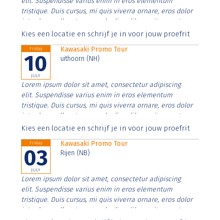
elit. Suspendisse varius enim in eros elementum
tristique. Duis cursus, mi quis viverra ornare, eros dolor
interdum nulla, ut commodo diam libero vitae erat.
Aenean faucibus nibh et justo cursus id rutrum lorem
Kies een locatie en schrijf je in voor jouw proefrit
imperdiet. Nunc ut sem vitae risus tristique posuere.
Kawasaki Promo Tour
Friday
10
uithoorn (NH)
JULY
Lorem ipsum dolor sit amet, consectetur adipiscing
elit. Suspendisse varius enim in eros elementum
tristique. Duis cursus, mi quis viverra ornare, eros dolor
interdum nulla, ut commodo diam libero vitae erat.
Aenean faucibus nibh et justo cursus id rutrum lorem
Kies een locatie en schrijf je in voor jouw proefrit
imperdiet. Nunc ut sem vitae risus tristique posuere.
Kawasaki Promo Tour
Friday
03
Rijen (NB)
JULY
Lorem ipsum dolor sit amet, consectetur adipiscing
elit. Suspendisse varius enim in eros elementum
tristique. Duis cursus, mi quis viverra ornare, eros dolor
interdum nulla, ut commodo diam libero vitae erat.