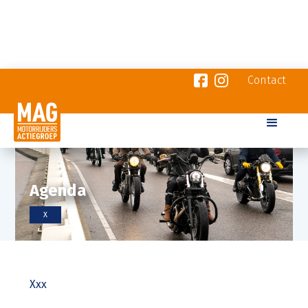
Contact
Agenda
X
Xxx