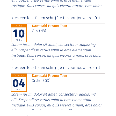
elit. Suspendisse varius enim in eros elementum
tristique. Duis cursus, mi quis viverra ornare, eros dolor
interdum nulla, ut commodo diam libero vitae erat.
Aenean faucibus nibh et justo cursus id rutrum lorem
Kies een locatie en schrijf je in voor jouw proefrit
imperdiet. Nunc ut sem vitae risus tristique posuere.
Kawasaki Promo Tour
Friday
10
Oss (NB)
APRIL
Lorem ipsum dolor sit amet, consectetur adipiscing
elit. Suspendisse varius enim in eros elementum
tristique. Duis cursus, mi quis viverra ornare, eros dolor
interdum nulla, ut commodo diam libero vitae erat.
Aenean faucibus nibh et justo cursus id rutrum lorem
Kies een locatie en schrijf je in voor jouw proefrit
imperdiet. Nunc ut sem vitae risus tristique posuere.
Kawasaki Promo Tour
Saturday
04
Druten (GD)
APRIL
Lorem ipsum dolor sit amet, consectetur adipiscing
elit. Suspendisse varius enim in eros elementum
tristique. Duis cursus, mi quis viverra ornare, eros dolor
interdum nulla, ut commodo diam libero vitae erat.