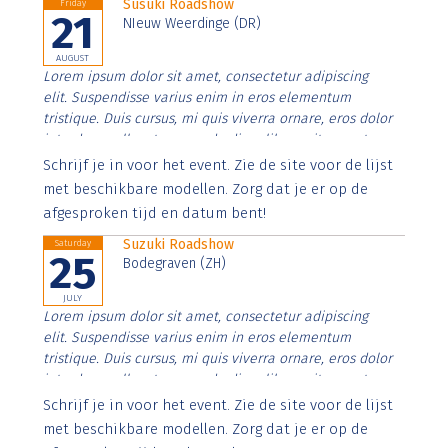
Susuki Roadshow
Friday
21
NIeuw Weerdinge (DR)
AUGUST
Lorem ipsum dolor sit amet, consectetur adipiscing
elit. Suspendisse varius enim in eros elementum
tristique. Duis cursus, mi quis viverra ornare, eros dolor
interdum nulla, ut commodo diam libero vitae erat.
Aenean faucibus nibh et justo cursus id rutrum lorem
Schrijf je in voor het event. Zie de site voor de lijst
imperdiet. Nunc ut sem vitae risus tristique posuere.
met beschikbare modellen. Zorg dat je er op de
afgesproken tijd en datum bent!
Suzuki Roadshow
Saturday
25
Bodegraven (ZH)
JULY
Lorem ipsum dolor sit amet, consectetur adipiscing
elit. Suspendisse varius enim in eros elementum
tristique. Duis cursus, mi quis viverra ornare, eros dolor
interdum nulla, ut commodo diam libero vitae erat.
Aenean faucibus nibh et justo cursus id rutrum lorem
Schrijf je in voor het event. Zie de site voor de lijst
imperdiet. Nunc ut sem vitae risus tristique posuere.
met beschikbare modellen. Zorg dat je er op de