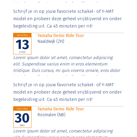
interdum nulla, ut commodo diam libero vitae erat.
Aenean faucibus nibh et justo cursus id rutrum lorem
Schrijf je in op jouw favoriete schakel- of Y-AMT
imperdiet. Nunc ut sem vitae risus tristique posuere.
model en probeer deze geheel vrijblijvend en onder
begeleiding uit. Ca 45 minuten per rit!
Yamaha Demo Ride Tour
Saturday
13
Naaldwijk (ZH)
JUNE
Lorem ipsum dolor sit amet, consectetur adipiscing
elit. Suspendisse varius enim in eros elementum
tristique. Duis cursus, mi quis viverra ornare, eros dolor
interdum nulla, ut commodo diam libero vitae erat.
Aenean faucibus nibh et justo cursus id rutrum lorem
Schrijf je in op jouw favoriete schakel- of Y-AMT
imperdiet. Nunc ut sem vitae risus tristique posuere.
model en probeer deze geheel vrijblijvend en onder
begeleiding uit. Ca 45 minuten per rit!
Yamaha Demo Ride Tour
Saturday
30
Rosmalen (NB)
MAY
Lorem ipsum dolor sit amet, consectetur adipiscing