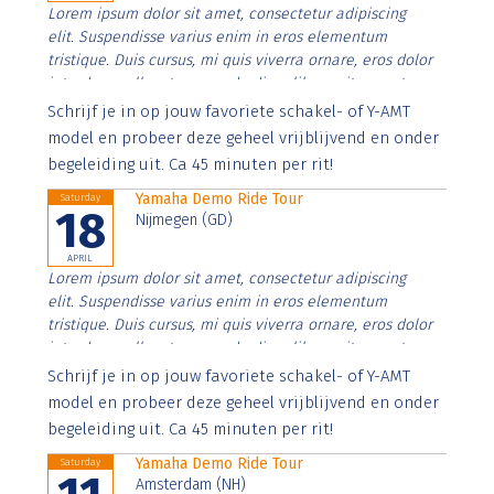
Lorem ipsum dolor sit amet, consectetur adipiscing
elit. Suspendisse varius enim in eros elementum
tristique. Duis cursus, mi quis viverra ornare, eros dolor
interdum nulla, ut commodo diam libero vitae erat.
Aenean faucibus nibh et justo cursus id rutrum lorem
Schrijf je in op jouw favoriete schakel- of Y-AMT
imperdiet. Nunc ut sem vitae risus tristique posuere.
model en probeer deze geheel vrijblijvend en onder
begeleiding uit. Ca 45 minuten per rit!
Yamaha Demo Ride Tour
Saturday
18
Nijmegen (GD)
APRIL
Lorem ipsum dolor sit amet, consectetur adipiscing
elit. Suspendisse varius enim in eros elementum
tristique. Duis cursus, mi quis viverra ornare, eros dolor
interdum nulla, ut commodo diam libero vitae erat.
Aenean faucibus nibh et justo cursus id rutrum lorem
Schrijf je in op jouw favoriete schakel- of Y-AMT
imperdiet. Nunc ut sem vitae risus tristique posuere.
model en probeer deze geheel vrijblijvend en onder
begeleiding uit. Ca 45 minuten per rit!
Yamaha Demo Ride Tour
Saturday
Amsterdam (NH)