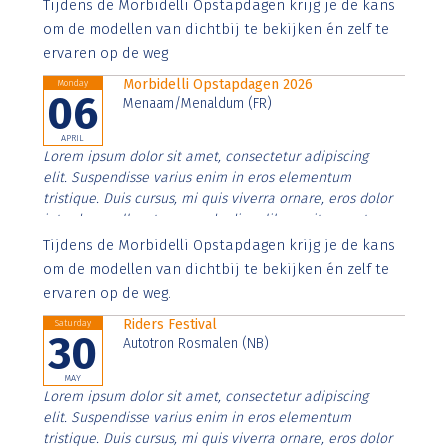
Aenean faucibus nibh et justo cursus id rutrum lorem
Tijdens de Morbidelli Opstapdagen krijg je de kans
imperdiet. Nunc ut sem vitae risus tristique posuere.
om de modellen van dichtbij te bekijken én zelf te
ervaren op de weg
Morbidelli Opstapdagen 2026
Monday
06
Menaam/Menaldum (FR)
APRIL
Lorem ipsum dolor sit amet, consectetur adipiscing
elit. Suspendisse varius enim in eros elementum
tristique. Duis cursus, mi quis viverra ornare, eros dolor
interdum nulla, ut commodo diam libero vitae erat.
Aenean faucibus nibh et justo cursus id rutrum lorem
Tijdens de Morbidelli Opstapdagen krijg je de kans
imperdiet. Nunc ut sem vitae risus tristique posuere.
om de modellen van dichtbij te bekijken én zelf te
ervaren op de weg.
Riders Festival
Saturday
30
Autotron Rosmalen (NB)
MAY
Lorem ipsum dolor sit amet, consectetur adipiscing
elit. Suspendisse varius enim in eros elementum
tristique. Duis cursus, mi quis viverra ornare, eros dolor