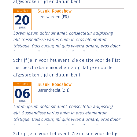
afgesproken tijd en datum bent!
Suzuki Roadshow
Saturday
20
Leeuwarden (FR)
JUNE
Lorem ipsum dolor sit amet, consectetur adipiscing
elit. Suspendisse varius enim in eros elementum
tristique. Duis cursus, mi quis viverra ornare, eros dolor
interdum nulla, ut commodo diam libero vitae erat.
Aenean faucibus nibh et justo cursus id rutrum lorem
Schrijf je in voor het event. Zie de site voor de lijst
imperdiet. Nunc ut sem vitae risus tristique posuere.
met beschikbare modellen. Zorg dat je er op de
afgesproken tijd en datum bent!
Suzuki Roadshow
Saturday
06
Barendrecht (ZH)
JUNE
Lorem ipsum dolor sit amet, consectetur adipiscing
elit. Suspendisse varius enim in eros elementum
tristique. Duis cursus, mi quis viverra ornare, eros dolor
interdum nulla, ut commodo diam libero vitae erat.
Aenean faucibus nibh et justo cursus id rutrum lorem
Schrijf je in voor het event. Zie de site voor de lijst