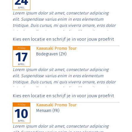
24
APRIL
Lorem ipsum dolor sit amet, consectetur adipiscing
elit. Suspendisse varius enim in eros elementum
tristique. Duis cursus, mi quis viverra ornare, eros dolor
interdum nulla, ut commodo diam libero vitae erat.
Aenean faucibus nibh et justo cursus id rutrum lorem
Kies een locatie en schrijf je in voor jouw proefrit
imperdiet. Nunc ut sem vitae risus tristique posuere.
Kawasaki Promo Tour
Friday
17
Bodegraven (ZH)
APRIL
Lorem ipsum dolor sit amet, consectetur adipiscing
elit. Suspendisse varius enim in eros elementum
tristique. Duis cursus, mi quis viverra ornare, eros dolor
interdum nulla, ut commodo diam libero vitae erat.
Aenean faucibus nibh et justo cursus id rutrum lorem
Kies een locatie en schrijf je in voor jouw proefrit
imperdiet. Nunc ut sem vitae risus tristique posuere.
Kawasaki Promo Tour
Friday
10
Menaam (FR)
APRIL
Lorem ipsum dolor sit amet, consectetur adipiscing