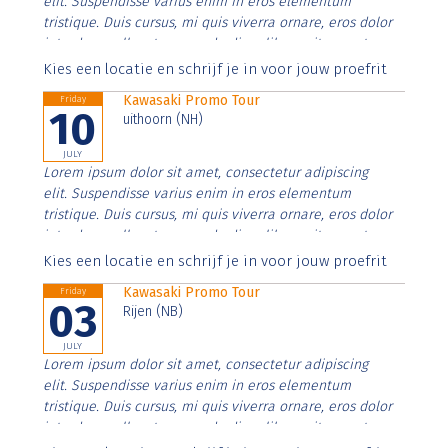
elit. Suspendisse varius enim in eros elementum
tristique. Duis cursus, mi quis viverra ornare, eros dolor
interdum nulla, ut commodo diam libero vitae erat.
Aenean faucibus nibh et justo cursus id rutrum lorem
Kies een locatie en schrijf je in voor jouw proefrit
imperdiet. Nunc ut sem vitae risus tristique posuere.
Kawasaki Promo Tour
Friday
10
uithoorn (NH)
JULY
Lorem ipsum dolor sit amet, consectetur adipiscing
elit. Suspendisse varius enim in eros elementum
tristique. Duis cursus, mi quis viverra ornare, eros dolor
interdum nulla, ut commodo diam libero vitae erat.
Aenean faucibus nibh et justo cursus id rutrum lorem
Kies een locatie en schrijf je in voor jouw proefrit
imperdiet. Nunc ut sem vitae risus tristique posuere.
Kawasaki Promo Tour
Friday
03
Rijen (NB)
JULY
Lorem ipsum dolor sit amet, consectetur adipiscing
elit. Suspendisse varius enim in eros elementum
tristique. Duis cursus, mi quis viverra ornare, eros dolor
interdum nulla, ut commodo diam libero vitae erat.