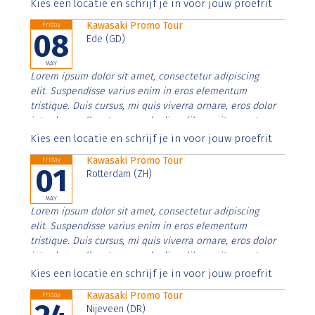
Aenean faucibus nibh et justo cursus id rutrum lorem
Kies een locatie en schrijf je in voor jouw proefrit
imperdiet. Nunc ut sem vitae risus tristique posuere.
Kawasaki Promo Tour
Friday
08
Ede (GD)
MAY
Lorem ipsum dolor sit amet, consectetur adipiscing
elit. Suspendisse varius enim in eros elementum
tristique. Duis cursus, mi quis viverra ornare, eros dolor
interdum nulla, ut commodo diam libero vitae erat.
Aenean faucibus nibh et justo cursus id rutrum lorem
Kies een locatie en schrijf je in voor jouw proefrit
imperdiet. Nunc ut sem vitae risus tristique posuere.
Kawasaki Promo Tour
Friday
01
Rotterdam (ZH)
MAY
Lorem ipsum dolor sit amet, consectetur adipiscing
elit. Suspendisse varius enim in eros elementum
tristique. Duis cursus, mi quis viverra ornare, eros dolor
interdum nulla, ut commodo diam libero vitae erat.
Aenean faucibus nibh et justo cursus id rutrum lorem
Kies een locatie en schrijf je in voor jouw proefrit
imperdiet. Nunc ut sem vitae risus tristique posuere.
Kawasaki Promo Tour
Friday
Nijeveen (DR)