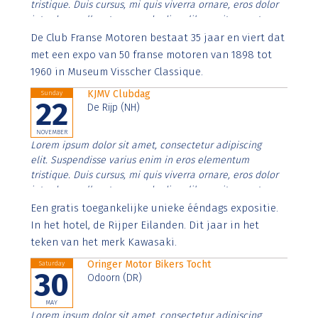
tristique. Duis cursus, mi quis viverra ornare, eros dolor
interdum nulla, ut commodo diam libero vitae erat.
Aenean faucibus nibh et justo cursus id rutrum lorem
De Club Franse Motoren bestaat 35 jaar en viert dat
imperdiet. Nunc ut sem vitae risus tristique posuere.
met een expo van 50 franse motoren van 1898 tot
1960 in Museum Visscher Classique.
KJMV Clubdag
Sunday
22
De Rijp (NH)
NOVEMBER
Lorem ipsum dolor sit amet, consectetur adipiscing
elit. Suspendisse varius enim in eros elementum
tristique. Duis cursus, mi quis viverra ornare, eros dolor
interdum nulla, ut commodo diam libero vitae erat.
Aenean faucibus nibh et justo cursus id rutrum lorem
Een gratis toegankelijke unieke ééndags expositie.
imperdiet. Nunc ut sem vitae risus tristique posuere.
In het hotel, de Rijper Eilanden. Dit jaar in het
teken van het merk Kawasaki.
Oringer Motor Bikers Tocht
Saturday
30
Odoorn (DR)
MAY
Lorem ipsum dolor sit amet, consectetur adipiscing