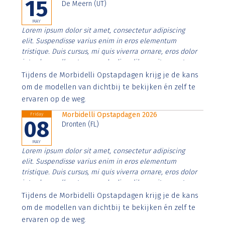
15
De Meern (UT)
MAY
Lorem ipsum dolor sit amet, consectetur adipiscing
elit. Suspendisse varius enim in eros elementum
tristique. Duis cursus, mi quis viverra ornare, eros dolor
interdum nulla, ut commodo diam libero vitae erat.
Aenean faucibus nibh et justo cursus id rutrum lorem
Tijdens de Morbidelli Opstapdagen krijg je de kans
imperdiet. Nunc ut sem vitae risus tristique posuere.
om de modellen van dichtbij te bekijken én zelf te
ervaren op de weg.
Morbidelli Opstapdagen 2026
Friday
08
Dronten (FL)
MAY
Lorem ipsum dolor sit amet, consectetur adipiscing
elit. Suspendisse varius enim in eros elementum
tristique. Duis cursus, mi quis viverra ornare, eros dolor
interdum nulla, ut commodo diam libero vitae erat.
Aenean faucibus nibh et justo cursus id rutrum lorem
Tijdens de Morbidelli Opstapdagen krijg je de kans
imperdiet. Nunc ut sem vitae risus tristique posuere.
om de modellen van dichtbij te bekijken én zelf te
ervaren op de weg.