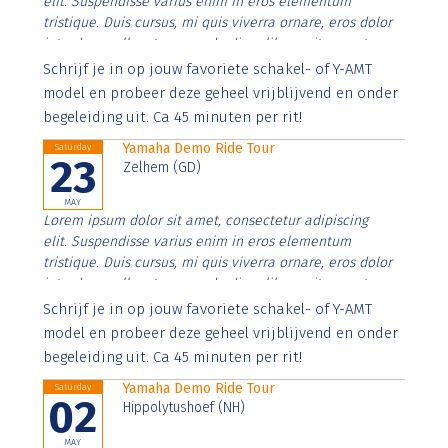
elit. Suspendisse varius enim in eros elementum
tristique. Duis cursus, mi quis viverra ornare, eros dolor
interdum nulla, ut commodo diam libero vitae erat.
Aenean faucibus nibh et justo cursus id rutrum lorem
Schrijf je in op jouw favoriete schakel- of Y-AMT
imperdiet. Nunc ut sem vitae risus tristique posuere.
model en probeer deze geheel vrijblijvend en onder
begeleiding uit. Ca 45 minuten per rit!
Yamaha Demo Ride Tour
Saturday
23
Zelhem (GD)
MAY
Lorem ipsum dolor sit amet, consectetur adipiscing
elit. Suspendisse varius enim in eros elementum
tristique. Duis cursus, mi quis viverra ornare, eros dolor
interdum nulla, ut commodo diam libero vitae erat.
Aenean faucibus nibh et justo cursus id rutrum lorem
Schrijf je in op jouw favoriete schakel- of Y-AMT
imperdiet. Nunc ut sem vitae risus tristique posuere.
model en probeer deze geheel vrijblijvend en onder
begeleiding uit. Ca 45 minuten per rit!
Yamaha Demo Ride Tour
Saturday
02
Hippolytushoef (NH)
MAY