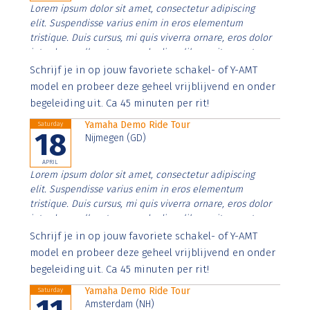
Lorem ipsum dolor sit amet, consectetur adipiscing
elit. Suspendisse varius enim in eros elementum
tristique. Duis cursus, mi quis viverra ornare, eros dolor
interdum nulla, ut commodo diam libero vitae erat.
Aenean faucibus nibh et justo cursus id rutrum lorem
Schrijf je in op jouw favoriete schakel- of Y-AMT
imperdiet. Nunc ut sem vitae risus tristique posuere.
model en probeer deze geheel vrijblijvend en onder
begeleiding uit. Ca 45 minuten per rit!
Yamaha Demo Ride Tour
Saturday
18
Nijmegen (GD)
APRIL
Lorem ipsum dolor sit amet, consectetur adipiscing
elit. Suspendisse varius enim in eros elementum
tristique. Duis cursus, mi quis viverra ornare, eros dolor
interdum nulla, ut commodo diam libero vitae erat.
Aenean faucibus nibh et justo cursus id rutrum lorem
Schrijf je in op jouw favoriete schakel- of Y-AMT
imperdiet. Nunc ut sem vitae risus tristique posuere.
model en probeer deze geheel vrijblijvend en onder
begeleiding uit. Ca 45 minuten per rit!
Yamaha Demo Ride Tour
Saturday
Amsterdam (NH)