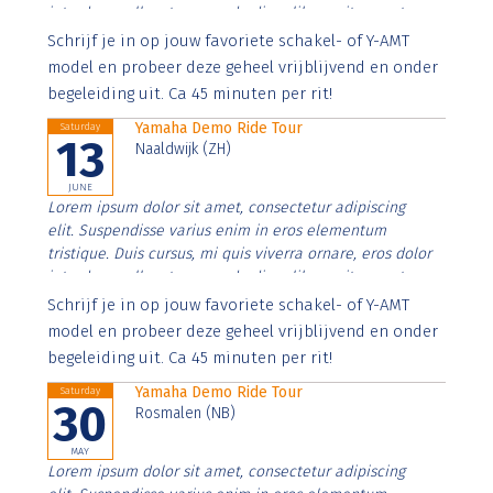
interdum nulla, ut commodo diam libero vitae erat.
Aenean faucibus nibh et justo cursus id rutrum lorem
Schrijf je in op jouw favoriete schakel- of Y-AMT
imperdiet. Nunc ut sem vitae risus tristique posuere.
model en probeer deze geheel vrijblijvend en onder
begeleiding uit. Ca 45 minuten per rit!
Yamaha Demo Ride Tour
Saturday
13
Naaldwijk (ZH)
JUNE
Lorem ipsum dolor sit amet, consectetur adipiscing
elit. Suspendisse varius enim in eros elementum
tristique. Duis cursus, mi quis viverra ornare, eros dolor
interdum nulla, ut commodo diam libero vitae erat.
Aenean faucibus nibh et justo cursus id rutrum lorem
Schrijf je in op jouw favoriete schakel- of Y-AMT
imperdiet. Nunc ut sem vitae risus tristique posuere.
model en probeer deze geheel vrijblijvend en onder
begeleiding uit. Ca 45 minuten per rit!
Yamaha Demo Ride Tour
Saturday
30
Rosmalen (NB)
MAY
Lorem ipsum dolor sit amet, consectetur adipiscing