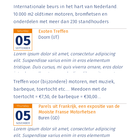
Aenean faucibus nibh et justo cursus id rutrum lorem
Internationale beurs in het hart van Nederland.
imperdiet. Nunc ut sem vitae risus tristique posuere.
10.000 m2 oldtimer motoren, bromfietsen en
onderdelen met meer dan 230 standhouders
Exoten Treffen
Saturday
05
Doorn (UT)
SEPTEMBER
Lorem ipsum dolor sit amet, consectetur adipiscing
elit. Suspendisse varius enim in eros elementum
tristique. Duis cursus, mi quis viverra ornare, eros dolor
interdum nulla, ut commodo diam libero vitae erat.
Aenean faucibus nibh et justo cursus id rutrum lorem
Treffen voor (bijzondere) motoren, met muziek,
imperdiet. Nunc ut sem vitae risus tristique posuere.
barbeque, toertocht etc..... Meedoen met de
toertocht = €7,50, de barbeque = €30,00....
Parels uit Frankrijk, een expositie van de
Thursday
05
Mooiste Franse Motorfietsen
Buren (GD)
NOVEMBER
Lorem ipsum dolor sit amet, consectetur adipiscing
elit. Suspendisse varius enim in eros elementum