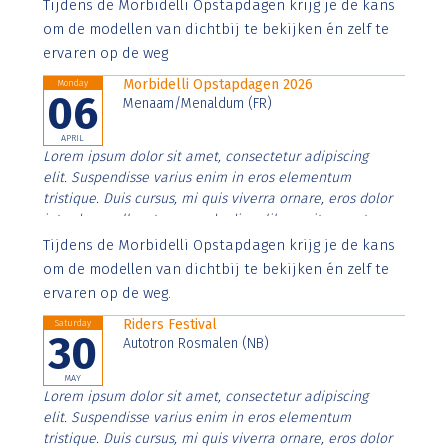
Aenean faucibus nibh et justo cursus id rutrum lorem
Tijdens de Morbidelli Opstapdagen krijg je de kans
imperdiet. Nunc ut sem vitae risus tristique posuere.
om de modellen van dichtbij te bekijken én zelf te
ervaren op de weg
Morbidelli Opstapdagen 2026
Monday
06
Menaam/Menaldum (FR)
APRIL
Lorem ipsum dolor sit amet, consectetur adipiscing
elit. Suspendisse varius enim in eros elementum
tristique. Duis cursus, mi quis viverra ornare, eros dolor
interdum nulla, ut commodo diam libero vitae erat.
Aenean faucibus nibh et justo cursus id rutrum lorem
Tijdens de Morbidelli Opstapdagen krijg je de kans
imperdiet. Nunc ut sem vitae risus tristique posuere.
om de modellen van dichtbij te bekijken én zelf te
ervaren op de weg.
Riders Festival
Saturday
30
Autotron Rosmalen (NB)
MAY
Lorem ipsum dolor sit amet, consectetur adipiscing
elit. Suspendisse varius enim in eros elementum
tristique. Duis cursus, mi quis viverra ornare, eros dolor