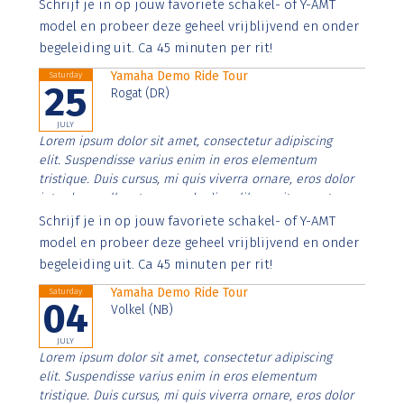
Aenean faucibus nibh et justo cursus id rutrum lorem
Schrijf je in op jouw favoriete schakel- of Y-AMT
imperdiet. Nunc ut sem vitae risus tristique posuere.
model en probeer deze geheel vrijblijvend en onder
begeleiding uit. Ca 45 minuten per rit!
Yamaha Demo Ride Tour
Saturday
25
Rogat (DR)
JULY
Lorem ipsum dolor sit amet, consectetur adipiscing
elit. Suspendisse varius enim in eros elementum
tristique. Duis cursus, mi quis viverra ornare, eros dolor
interdum nulla, ut commodo diam libero vitae erat.
Aenean faucibus nibh et justo cursus id rutrum lorem
Schrijf je in op jouw favoriete schakel- of Y-AMT
imperdiet. Nunc ut sem vitae risus tristique posuere.
model en probeer deze geheel vrijblijvend en onder
begeleiding uit. Ca 45 minuten per rit!
Yamaha Demo Ride Tour
Saturday
04
Volkel (NB)
JULY
Lorem ipsum dolor sit amet, consectetur adipiscing
elit. Suspendisse varius enim in eros elementum
tristique. Duis cursus, mi quis viverra ornare, eros dolor