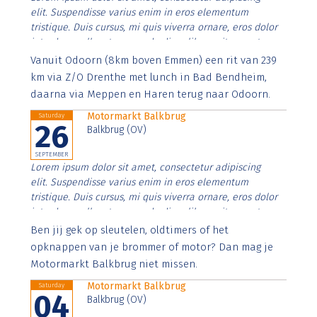
elit. Suspendisse varius enim in eros elementum
tristique. Duis cursus, mi quis viverra ornare, eros dolor
interdum nulla, ut commodo diam libero vitae erat.
Aenean faucibus nibh et justo cursus id rutrum lorem
Vanuit Odoorn (8km boven Emmen) een rit van 239
imperdiet. Nunc ut sem vitae risus tristique posuere.
km via Z/O Drenthe met lunch in Bad Bendheim,
daarna via Meppen en Haren terug naar Odoorn.
Motormarkt Balkbrug
Saturday
26
Balkbrug (OV)
SEPTEMBER
Lorem ipsum dolor sit amet, consectetur adipiscing
elit. Suspendisse varius enim in eros elementum
tristique. Duis cursus, mi quis viverra ornare, eros dolor
interdum nulla, ut commodo diam libero vitae erat.
Aenean faucibus nibh et justo cursus id rutrum lorem
Ben jij gek op sleutelen, oldtimers of het
imperdiet. Nunc ut sem vitae risus tristique posuere.
opknappen van je brommer of motor? Dan mag je
Motormarkt Balkbrug niet missen.
Motormarkt Balkbrug
Saturday
04
Balkbrug (OV)