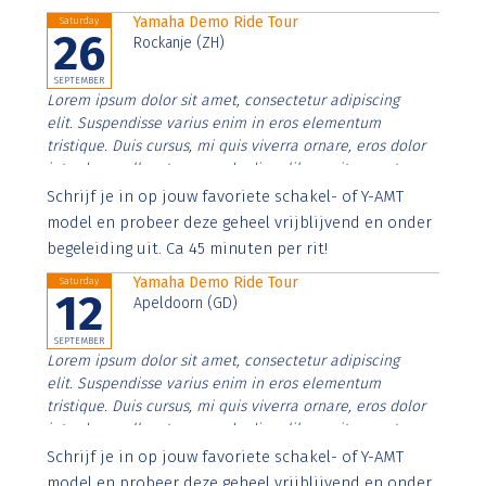
Yamaha Demo Ride Tour
Saturday
26
Rockanje (ZH)
SEPTEMBER
Lorem ipsum dolor sit amet, consectetur adipiscing
elit. Suspendisse varius enim in eros elementum
tristique. Duis cursus, mi quis viverra ornare, eros dolor
interdum nulla, ut commodo diam libero vitae erat.
Aenean faucibus nibh et justo cursus id rutrum lorem
Schrijf je in op jouw favoriete schakel- of Y-AMT
imperdiet. Nunc ut sem vitae risus tristique posuere.
model en probeer deze geheel vrijblijvend en onder
begeleiding uit. Ca 45 minuten per rit!
Yamaha Demo Ride Tour
Saturday
12
Apeldoorn (GD)
SEPTEMBER
Lorem ipsum dolor sit amet, consectetur adipiscing
elit. Suspendisse varius enim in eros elementum
tristique. Duis cursus, mi quis viverra ornare, eros dolor
interdum nulla, ut commodo diam libero vitae erat.
Aenean faucibus nibh et justo cursus id rutrum lorem
Schrijf je in op jouw favoriete schakel- of Y-AMT
imperdiet. Nunc ut sem vitae risus tristique posuere.
model en probeer deze geheel vrijblijvend en onder