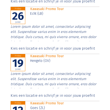
Aenean faucibus nibh et justo cursus id rutrum lorem
Kies een locatie en schrijf je in voor jouw proefrit
imperdiet. Nunc ut sem vitae risus tristique posuere.
Kawasaki Promo Tour
Friday
26
Echt (LB)
JUNE
Lorem ipsum dolor sit amet, consectetur adipiscing
elit. Suspendisse varius enim in eros elementum
tristique. Duis cursus, mi quis viverra ornare, eros dolor
interdum nulla, ut commodo diam libero vitae erat.
Aenean faucibus nibh et justo cursus id rutrum lorem
Kies een locatie en schrijf je in voor jouw proefrit
imperdiet. Nunc ut sem vitae risus tristique posuere.
Kawasaki Promo Tour
Friday
19
Hengelo (OV)
JUNE
Lorem ipsum dolor sit amet, consectetur adipiscing
elit. Suspendisse varius enim in eros elementum
tristique. Duis cursus, mi quis viverra ornare, eros dolor
interdum nulla, ut commodo diam libero vitae erat.
Aenean faucibus nibh et justo cursus id rutrum lorem
Kies een locatie en schrijf je in voor jouw proefrit
imperdiet. Nunc ut sem vitae risus tristique posuere.
Kawasaki Promo Tour
Friday
Goes (ZL)