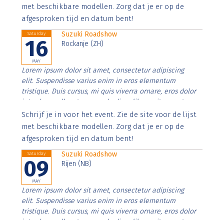
imperdiet. Nunc ut sem vitae risus tristique posuere.
met beschikbare modellen. Zorg dat je er op de
afgesproken tijd en datum bent!
Suzuki Roadshow
Saturday
16
Rockanje (ZH)
MAY
Lorem ipsum dolor sit amet, consectetur adipiscing
elit. Suspendisse varius enim in eros elementum
tristique. Duis cursus, mi quis viverra ornare, eros dolor
interdum nulla, ut commodo diam libero vitae erat.
Aenean faucibus nibh et justo cursus id rutrum lorem
Schrijf je in voor het event. Zie de site voor de lijst
imperdiet. Nunc ut sem vitae risus tristique posuere.
met beschikbare modellen. Zorg dat je er op de
afgesproken tijd en datum bent!
Suzuki Roadshow
Saturday
09
Rijen (NB)
MAY
Lorem ipsum dolor sit amet, consectetur adipiscing
elit. Suspendisse varius enim in eros elementum
tristique. Duis cursus, mi quis viverra ornare, eros dolor
interdum nulla, ut commodo diam libero vitae erat.