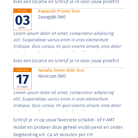
Aenean faucibus nibh et justo cursus id rutrum lorem
Kies een locatie en schrijf je in voor jouw proefrit
imperdiet. Nunc ut sem vitae risus tristique posuere.
Kawasaki Promo Tour
Friday
03
Zwaagdijk (NH)
APRIL
Lorem ipsum dolor sit amet, consectetur adipiscing
elit. Suspendisse varius enim in eros elementum
tristique. Duis cursus, mi quis viverra ornare, eros dolor
interdum nulla, ut commodo diam libero vitae erat.
Aenean faucibus nibh et justo cursus id rutrum lorem
Kies een locatie en schrijf je in voor jouw proefrit
imperdiet. Nunc ut sem vitae risus tristique posuere.
Yamaha Demo Ride Tour
Saturday
17
Hilversum (NH)
OCTOBER
Lorem ipsum dolor sit amet, consectetur adipiscing
elit. Suspendisse varius enim in eros elementum
tristique. Duis cursus, mi quis viverra ornare, eros dolor
interdum nulla, ut commodo diam libero vitae erat.
Aenean faucibus nibh et justo cursus id rutrum lorem
Schrijf je in op jouw favoriete schakel- of Y-AMT
imperdiet. Nunc ut sem vitae risus tristique posuere.
model en probeer deze geheel vrijblijvend en onder
begeleiding uit. Ca 45 minuten per rit!