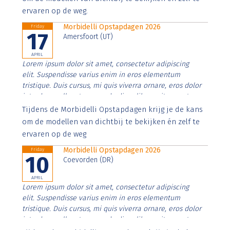
ervaren op de weg.
Morbidelli Opstapdagen 2026
Friday
17
Amersfoort (UT)
APRIL
Lorem ipsum dolor sit amet, consectetur adipiscing
elit. Suspendisse varius enim in eros elementum
tristique. Duis cursus, mi quis viverra ornare, eros dolor
interdum nulla, ut commodo diam libero vitae erat.
Aenean faucibus nibh et justo cursus id rutrum lorem
Tijdens de Morbidelli Opstapdagen krijg je de kans
imperdiet. Nunc ut sem vitae risus tristique posuere.
om de modellen van dichtbij te bekijken én zelf te
ervaren op de weg
Morbidelli Opstapdagen 2026
Friday
10
Coevorden (DR)
APRIL
Lorem ipsum dolor sit amet, consectetur adipiscing
elit. Suspendisse varius enim in eros elementum
tristique. Duis cursus, mi quis viverra ornare, eros dolor
interdum nulla, ut commodo diam libero vitae erat.