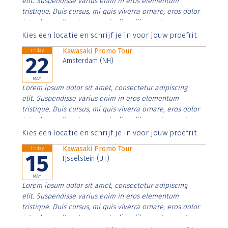
elit. Suspendisse varius enim in eros elementum
tristique. Duis cursus, mi quis viverra ornare, eros dolor
interdum nulla, ut commodo diam libero vitae erat.
Aenean faucibus nibh et justo cursus id rutrum lorem
Kies een locatie en schrijf je in voor jouw proefrit
imperdiet. Nunc ut sem vitae risus tristique posuere.
Kawasaki Promo Tour
Friday
22
Amsterdam (NH)
MAY
Lorem ipsum dolor sit amet, consectetur adipiscing
elit. Suspendisse varius enim in eros elementum
tristique. Duis cursus, mi quis viverra ornare, eros dolor
interdum nulla, ut commodo diam libero vitae erat.
Aenean faucibus nibh et justo cursus id rutrum lorem
Kies een locatie en schrijf je in voor jouw proefrit
imperdiet. Nunc ut sem vitae risus tristique posuere.
Kawasaki Promo Tour
Friday
15
IJsselstein (UT)
MAY
Lorem ipsum dolor sit amet, consectetur adipiscing
elit. Suspendisse varius enim in eros elementum
tristique. Duis cursus, mi quis viverra ornare, eros dolor
interdum nulla, ut commodo diam libero vitae erat.