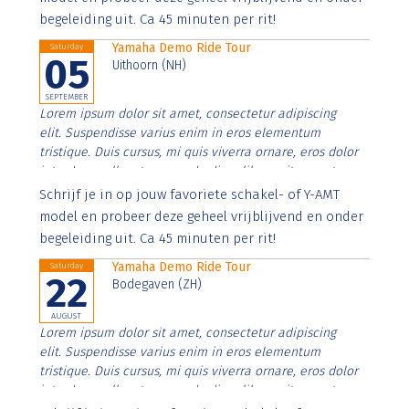
begeleiding uit. Ca 45 minuten per rit!
Yamaha Demo Ride Tour
Saturday
05
Uithoorn (NH)
SEPTEMBER
Lorem ipsum dolor sit amet, consectetur adipiscing
elit. Suspendisse varius enim in eros elementum
tristique. Duis cursus, mi quis viverra ornare, eros dolor
interdum nulla, ut commodo diam libero vitae erat.
Aenean faucibus nibh et justo cursus id rutrum lorem
Schrijf je in op jouw favoriete schakel- of Y-AMT
imperdiet. Nunc ut sem vitae risus tristique posuere.
model en probeer deze geheel vrijblijvend en onder
begeleiding uit. Ca 45 minuten per rit!
Yamaha Demo Ride Tour
Saturday
22
Bodegaven (ZH)
AUGUST
Lorem ipsum dolor sit amet, consectetur adipiscing
elit. Suspendisse varius enim in eros elementum
tristique. Duis cursus, mi quis viverra ornare, eros dolor
interdum nulla, ut commodo diam libero vitae erat.