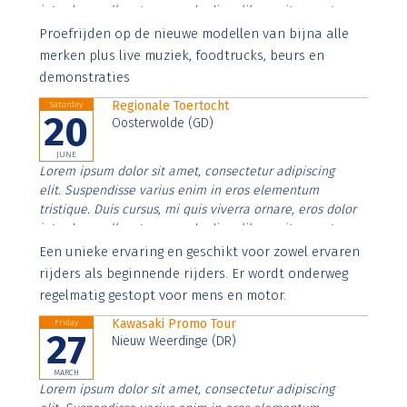
interdum nulla, ut commodo diam libero vitae erat.
Aenean faucibus nibh et justo cursus id rutrum lorem
Proefrijden op de nieuwe modellen van bijna alle
imperdiet. Nunc ut sem vitae risus tristique posuere.
merken plus live muziek, foodtrucks, beurs en
demonstraties
Regionale Toertocht
Saturday
20
Oosterwolde (GD)
JUNE
Lorem ipsum dolor sit amet, consectetur adipiscing
elit. Suspendisse varius enim in eros elementum
tristique. Duis cursus, mi quis viverra ornare, eros dolor
interdum nulla, ut commodo diam libero vitae erat.
Aenean faucibus nibh et justo cursus id rutrum lorem
Een unieke ervaring en geschikt voor zowel ervaren
imperdiet. Nunc ut sem vitae risus tristique posuere.
rijders als beginnende rijders. Er wordt onderweg
regelmatig gestopt voor mens en motor.
Kawasaki Promo Tour
Friday
27
Nieuw Weerdinge (DR)
MARCH
Lorem ipsum dolor sit amet, consectetur adipiscing