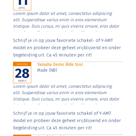
11
APRIL
Lorem ipsum dolor sit amet, consectetur adipiscing
elit. Suspendisse varius enim in eros elementum
tristique. Duis cursus, mi quis viverra ornare, eros dolor
interdum nulla, ut commodo diam libero vitae erat.
Aenean faucibus nibh et justo cursus id rutrum lorem
Schrijf je in op jouw favoriete schakel- of Y-AMT
imperdiet. Nunc ut sem vitae risus tristique posuere.
model en probeer deze geheel vrijblijvend en onder
begeleiding uit. Ca 45 minuten per rit!
Yamaha Demo Ride tour
Saturday
28
Made (NB)
MARCH
Lorem ipsum dolor sit amet, consectetur adipiscing
elit. Suspendisse varius enim in eros elementum
tristique. Duis cursus, mi quis viverra ornare, eros dolor
interdum nulla, ut commodo diam libero vitae erat.
Aenean faucibus nibh et justo cursus id rutrum lorem
Schrijf je in op jouw favoriete schakel of Y-AMT
imperdiet. Nunc ut sem vitae risus tristique posuere.
model en probeer deze geheel vrijblijvend en onder
begeleiding uit. Ca 45 minuten per rit!