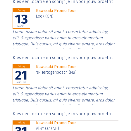
Aenean faucibus nibh et justo cursus id rutrum lorem
Kies een locatie en schrijf je in voor jouw proefrit
imperdiet. Nunc ut sem vitae risus tristique posuere.
Kawasaki Promo Tour
Friday
13
Leek (GN)
MARCH
Lorem ipsum dolor sit amet, consectetur adipiscing
elit. Suspendisse varius enim in eros elementum
tristique. Duis cursus, mi quis viverra ornare, eros dolor
interdum nulla, ut commodo diam libero vitae erat.
Aenean faucibus nibh et justo cursus id rutrum lorem
Kies een locatie en schrijf je in voor jouw proefrit
imperdiet. Nunc ut sem vitae risus tristique posuere.
Kawasaki Promo Tour
Friday
21
's-Hertogenbosch (NB)
AUGUST
Lorem ipsum dolor sit amet, consectetur adipiscing
elit. Suspendisse varius enim in eros elementum
tristique. Duis cursus, mi quis viverra ornare, eros dolor
interdum nulla, ut commodo diam libero vitae erat.
Aenean faucibus nibh et justo cursus id rutrum lorem
Kies een locatie en schrijf je in voor jouw proefrit
imperdiet. Nunc ut sem vitae risus tristique posuere.
Kawasaki Promo Tour
Friday
Alkmaar (NH)