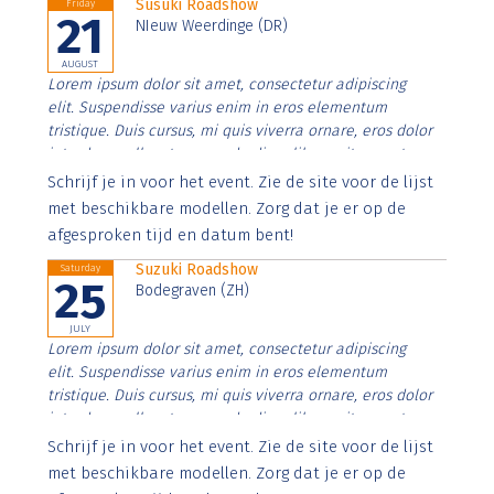
Susuki Roadshow
Friday
21
NIeuw Weerdinge (DR)
AUGUST
Lorem ipsum dolor sit amet, consectetur adipiscing
elit. Suspendisse varius enim in eros elementum
tristique. Duis cursus, mi quis viverra ornare, eros dolor
interdum nulla, ut commodo diam libero vitae erat.
Aenean faucibus nibh et justo cursus id rutrum lorem
Schrijf je in voor het event. Zie de site voor de lijst
imperdiet. Nunc ut sem vitae risus tristique posuere.
met beschikbare modellen. Zorg dat je er op de
afgesproken tijd en datum bent!
Suzuki Roadshow
Saturday
25
Bodegraven (ZH)
JULY
Lorem ipsum dolor sit amet, consectetur adipiscing
elit. Suspendisse varius enim in eros elementum
tristique. Duis cursus, mi quis viverra ornare, eros dolor
interdum nulla, ut commodo diam libero vitae erat.
Aenean faucibus nibh et justo cursus id rutrum lorem
Schrijf je in voor het event. Zie de site voor de lijst
imperdiet. Nunc ut sem vitae risus tristique posuere.
met beschikbare modellen. Zorg dat je er op de