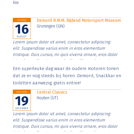
Xxx
Demorit R.M.M. Rijdend Motorsport Museum
Sunday
16
Groningen (GN)
AUGUST
Lorem ipsum dolor sit amet, consectetur adipiscing
elit. Suspendisse varius enim in eros elementum
tristique. Duis cursus, mi quis viverra ornare, eros dolor
interdum nulla, ut commodo diam libero vitae erat.
Aenean faucibus nibh et justo cursus id rutrum lorem
Een superleuke dag waar de oudere motoren tonen
imperdiet. Nunc ut sem vitae risus tristique posuere.
dat ze er nog steeds bij horen. Demorit, Snackkar en
toiletten aanwezig, gratis entree!
Central Classics
Saturday
19
Houten (UT)
DECEMBER
Lorem ipsum dolor sit amet, consectetur adipiscing
elit. Suspendisse varius enim in eros elementum
tristique. Duis cursus, mi quis viverra ornare, eros dolor
interdum nulla, ut commodo diam libero vitae erat.