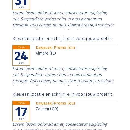
31
JULY
Lorem ipsum dolor sit amet, consectetur adipiscing
elit. Suspendisse varius enim in eros elementum
tristique. Duis cursus, mi quis viverra ornare, eros dolor
interdum nulla, ut commodo diam libero vitae erat.
Aenean faucibus nibh et justo cursus id rutrum lorem
Kies een locatie en schrijf je in voor jouw proefrit
imperdiet. Nunc ut sem vitae risus tristique posuere.
Kawasaki Promo Tour
Friday
24
Almere (FL)
JULY
Lorem ipsum dolor sit amet, consectetur adipiscing
elit. Suspendisse varius enim in eros elementum
tristique. Duis cursus, mi quis viverra ornare, eros dolor
interdum nulla, ut commodo diam libero vitae erat.
Aenean faucibus nibh et justo cursus id rutrum lorem
Kies een locatie en schrijf je in voor jouw proefrit
imperdiet. Nunc ut sem vitae risus tristique posuere.
Kawasaki Promo Tour
Friday
17
Zelhem (GD)
JULY
Lorem ipsum dolor sit amet, consectetur adipiscing