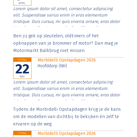
APRIL
Lorem ipsum dolor sit amet, consectetur adipiscing
elit. Suspendisse varius enim in eros elementum
tristique. Duis cursus, mi quis viverra ornare, eros dolor
interdum nulla, ut commodo diam libero vitae erat.
Aenean faucibus nibh et justo cursus id rutrum lorem
Ben jij gek op sleutelen, oldtimers of het
imperdiet. Nunc ut sem vitae risus tristique posuere.
opknappen van je brommer of motor? Dan mag je
Motormarkt Balkbrug niet missen.
Morbidelli Opstapdagen 2026
Friday
22
Hoofddorp (NH)
MAY
Lorem ipsum dolor sit amet, consectetur adipiscing
elit. Suspendisse varius enim in eros elementum
tristique. Duis cursus, mi quis viverra ornare, eros dolor
interdum nulla, ut commodo diam libero vitae erat.
Aenean faucibus nibh et justo cursus id rutrum lorem
Tijdens de Morbidelli Opstapdagen krijg je de kans
imperdiet. Nunc ut sem vitae risus tristique posuere.
om de modellen van dichtbij te bekijken én zelf te
ervaren op de weg.
Morbidelli Opstapdagen 2026
Friday