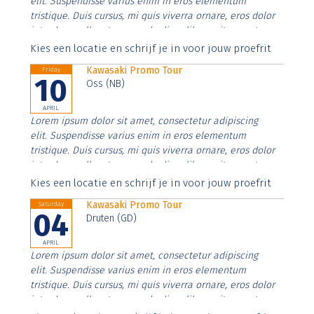
elit. Suspendisse varius enim in eros elementum
tristique. Duis cursus, mi quis viverra ornare, eros dolor
interdum nulla, ut commodo diam libero vitae erat.
Aenean faucibus nibh et justo cursus id rutrum lorem
Kies een locatie en schrijf je in voor jouw proefrit
imperdiet. Nunc ut sem vitae risus tristique posuere.
Kawasaki Promo Tour
Friday
10
Oss (NB)
APRIL
Lorem ipsum dolor sit amet, consectetur adipiscing
elit. Suspendisse varius enim in eros elementum
tristique. Duis cursus, mi quis viverra ornare, eros dolor
interdum nulla, ut commodo diam libero vitae erat.
Aenean faucibus nibh et justo cursus id rutrum lorem
Kies een locatie en schrijf je in voor jouw proefrit
imperdiet. Nunc ut sem vitae risus tristique posuere.
Kawasaki Promo Tour
Saturday
04
Druten (GD)
APRIL
Lorem ipsum dolor sit amet, consectetur adipiscing
elit. Suspendisse varius enim in eros elementum
tristique. Duis cursus, mi quis viverra ornare, eros dolor
interdum nulla, ut commodo diam libero vitae erat.