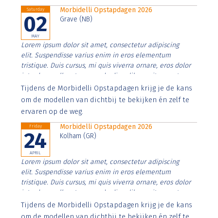
Morbidelli Opstapdagen 2026
Saturday
02
Grave (NB)
MAY
Lorem ipsum dolor sit amet, consectetur adipiscing
elit. Suspendisse varius enim in eros elementum
tristique. Duis cursus, mi quis viverra ornare, eros dolor
interdum nulla, ut commodo diam libero vitae erat.
Aenean faucibus nibh et justo cursus id rutrum lorem
Tijdens de Morbidelli Opstapdagen krijg je de kans
imperdiet. Nunc ut sem vitae risus tristique posuere.
om de modellen van dichtbij te bekijken én zelf te
ervaren op de weg.
Morbidelli Opstapdagen 2026
Friday
24
Kolham (GR)
APRIL
Lorem ipsum dolor sit amet, consectetur adipiscing
elit. Suspendisse varius enim in eros elementum
tristique. Duis cursus, mi quis viverra ornare, eros dolor
interdum nulla, ut commodo diam libero vitae erat.
Aenean faucibus nibh et justo cursus id rutrum lorem
Tijdens de Morbidelli Opstapdagen krijg je de kans
imperdiet. Nunc ut sem vitae risus tristique posuere.
om de modellen van dichtbij te bekijken én zelf te