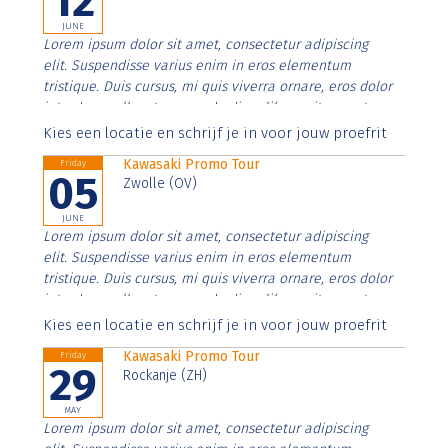
12
JUNE
Lorem ipsum dolor sit amet, consectetur adipiscing
elit. Suspendisse varius enim in eros elementum
tristique. Duis cursus, mi quis viverra ornare, eros dolor
interdum nulla, ut commodo diam libero vitae erat.
Aenean faucibus nibh et justo cursus id rutrum lorem
Kies een locatie en schrijf je in voor jouw proefrit
imperdiet. Nunc ut sem vitae risus tristique posuere.
Kawasaki Promo Tour
Friday
05
Zwolle (OV)
JUNE
Lorem ipsum dolor sit amet, consectetur adipiscing
elit. Suspendisse varius enim in eros elementum
tristique. Duis cursus, mi quis viverra ornare, eros dolor
interdum nulla, ut commodo diam libero vitae erat.
Aenean faucibus nibh et justo cursus id rutrum lorem
Kies een locatie en schrijf je in voor jouw proefrit
imperdiet. Nunc ut sem vitae risus tristique posuere.
Kawasaki Promo Tour
Friday
29
Rockanje (ZH)
MAY
Lorem ipsum dolor sit amet, consectetur adipiscing