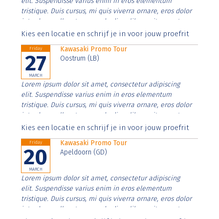
elit. Suspendisse varius enim in eros elementum
tristique. Duis cursus, mi quis viverra ornare, eros dolor
interdum nulla, ut commodo diam libero vitae erat.
Aenean faucibus nibh et justo cursus id rutrum lorem
Kies een locatie en schrijf je in voor jouw proefrit
imperdiet. Nunc ut sem vitae risus tristique posuere.
Kawasaki Promo Tour
Friday
27
Oostrum (LB)
MARCH
Lorem ipsum dolor sit amet, consectetur adipiscing
elit. Suspendisse varius enim in eros elementum
tristique. Duis cursus, mi quis viverra ornare, eros dolor
interdum nulla, ut commodo diam libero vitae erat.
Aenean faucibus nibh et justo cursus id rutrum lorem
Kies een locatie en schrijf je in voor jouw proefrit
imperdiet. Nunc ut sem vitae risus tristique posuere.
Kawasaki Promo Tour
Friday
20
Apeldoorn (GD)
MARCH
Lorem ipsum dolor sit amet, consectetur adipiscing
elit. Suspendisse varius enim in eros elementum
tristique. Duis cursus, mi quis viverra ornare, eros dolor
interdum nulla, ut commodo diam libero vitae erat.