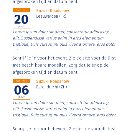
afgesproken tijd en datum bent!
Suzuki Roadshow
Saturday
20
Leeuwarden (FR)
JUNE
Lorem ipsum dolor sit amet, consectetur adipiscing
elit. Suspendisse varius enim in eros elementum
tristique. Duis cursus, mi quis viverra ornare, eros dolor
interdum nulla, ut commodo diam libero vitae erat.
Aenean faucibus nibh et justo cursus id rutrum lorem
Schrijf je in voor het event. Zie de site voor de lijst
imperdiet. Nunc ut sem vitae risus tristique posuere.
met beschikbare modellen. Zorg dat je er op de
afgesproken tijd en datum bent!
Suzuki Roadshow
Saturday
06
Barendrecht (ZH)
JUNE
Lorem ipsum dolor sit amet, consectetur adipiscing
elit. Suspendisse varius enim in eros elementum
tristique. Duis cursus, mi quis viverra ornare, eros dolor
interdum nulla, ut commodo diam libero vitae erat.
Aenean faucibus nibh et justo cursus id rutrum lorem
Schrijf je in voor het event. Zie de site voor de lijst