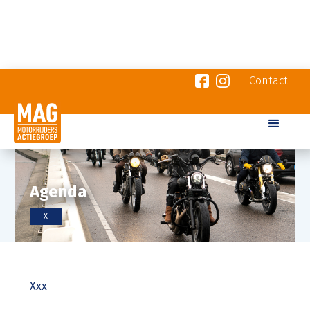
Contact
Agenda
X
Xxx