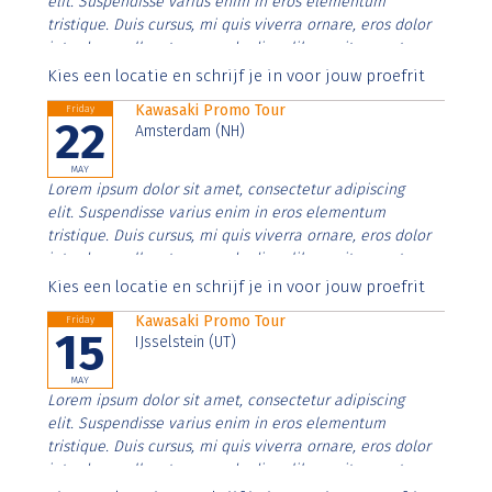
elit. Suspendisse varius enim in eros elementum
tristique. Duis cursus, mi quis viverra ornare, eros dolor
interdum nulla, ut commodo diam libero vitae erat.
Aenean faucibus nibh et justo cursus id rutrum lorem
Kies een locatie en schrijf je in voor jouw proefrit
imperdiet. Nunc ut sem vitae risus tristique posuere.
Kawasaki Promo Tour
Friday
22
Amsterdam (NH)
MAY
Lorem ipsum dolor sit amet, consectetur adipiscing
elit. Suspendisse varius enim in eros elementum
tristique. Duis cursus, mi quis viverra ornare, eros dolor
interdum nulla, ut commodo diam libero vitae erat.
Aenean faucibus nibh et justo cursus id rutrum lorem
Kies een locatie en schrijf je in voor jouw proefrit
imperdiet. Nunc ut sem vitae risus tristique posuere.
Kawasaki Promo Tour
Friday
15
IJsselstein (UT)
MAY
Lorem ipsum dolor sit amet, consectetur adipiscing
elit. Suspendisse varius enim in eros elementum
tristique. Duis cursus, mi quis viverra ornare, eros dolor
interdum nulla, ut commodo diam libero vitae erat.