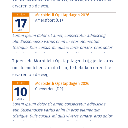
ervaren op de weg.
Morbidelli Opstapdagen 2026
Friday
17
Amersfoort (UT)
APRIL
Lorem ipsum dolor sit amet, consectetur adipiscing
elit. Suspendisse varius enim in eros elementum
tristique. Duis cursus, mi quis viverra ornare, eros dolor
interdum nulla, ut commodo diam libero vitae erat.
Aenean faucibus nibh et justo cursus id rutrum lorem
Tijdens de Morbidelli Opstapdagen krijg je de kans
imperdiet. Nunc ut sem vitae risus tristique posuere.
om de modellen van dichtbij te bekijken én zelf te
ervaren op de weg
Morbidelli Opstapdagen 2026
Friday
10
Coevorden (DR)
APRIL
Lorem ipsum dolor sit amet, consectetur adipiscing
elit. Suspendisse varius enim in eros elementum
tristique. Duis cursus, mi quis viverra ornare, eros dolor
interdum nulla, ut commodo diam libero vitae erat.