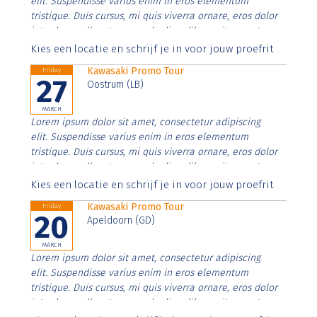
elit. Suspendisse varius enim in eros elementum
tristique. Duis cursus, mi quis viverra ornare, eros dolor
interdum nulla, ut commodo diam libero vitae erat.
Aenean faucibus nibh et justo cursus id rutrum lorem
Kies een locatie en schrijf je in voor jouw proefrit
imperdiet. Nunc ut sem vitae risus tristique posuere.
Kawasaki Promo Tour
Friday
27
Oostrum (LB)
MARCH
Lorem ipsum dolor sit amet, consectetur adipiscing
elit. Suspendisse varius enim in eros elementum
tristique. Duis cursus, mi quis viverra ornare, eros dolor
interdum nulla, ut commodo diam libero vitae erat.
Aenean faucibus nibh et justo cursus id rutrum lorem
Kies een locatie en schrijf je in voor jouw proefrit
imperdiet. Nunc ut sem vitae risus tristique posuere.
Kawasaki Promo Tour
Friday
20
Apeldoorn (GD)
MARCH
Lorem ipsum dolor sit amet, consectetur adipiscing
elit. Suspendisse varius enim in eros elementum
tristique. Duis cursus, mi quis viverra ornare, eros dolor
interdum nulla, ut commodo diam libero vitae erat.