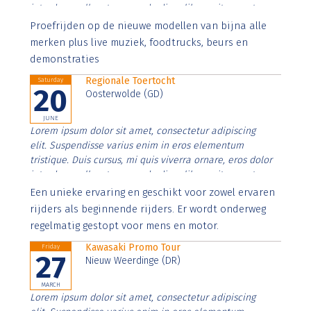
interdum nulla, ut commodo diam libero vitae erat.
Aenean faucibus nibh et justo cursus id rutrum lorem
Proefrijden op de nieuwe modellen van bijna alle
imperdiet. Nunc ut sem vitae risus tristique posuere.
merken plus live muziek, foodtrucks, beurs en
demonstraties
Regionale Toertocht
Saturday
20
Oosterwolde (GD)
JUNE
Lorem ipsum dolor sit amet, consectetur adipiscing
elit. Suspendisse varius enim in eros elementum
tristique. Duis cursus, mi quis viverra ornare, eros dolor
interdum nulla, ut commodo diam libero vitae erat.
Aenean faucibus nibh et justo cursus id rutrum lorem
Een unieke ervaring en geschikt voor zowel ervaren
imperdiet. Nunc ut sem vitae risus tristique posuere.
rijders als beginnende rijders. Er wordt onderweg
regelmatig gestopt voor mens en motor.
Kawasaki Promo Tour
Friday
27
Nieuw Weerdinge (DR)
MARCH
Lorem ipsum dolor sit amet, consectetur adipiscing