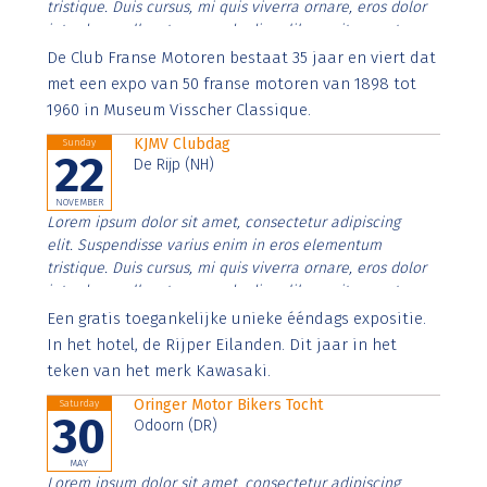
tristique. Duis cursus, mi quis viverra ornare, eros dolor
interdum nulla, ut commodo diam libero vitae erat.
Aenean faucibus nibh et justo cursus id rutrum lorem
De Club Franse Motoren bestaat 35 jaar en viert dat
imperdiet. Nunc ut sem vitae risus tristique posuere.
met een expo van 50 franse motoren van 1898 tot
1960 in Museum Visscher Classique.
KJMV Clubdag
Sunday
22
De Rijp (NH)
NOVEMBER
Lorem ipsum dolor sit amet, consectetur adipiscing
elit. Suspendisse varius enim in eros elementum
tristique. Duis cursus, mi quis viverra ornare, eros dolor
interdum nulla, ut commodo diam libero vitae erat.
Aenean faucibus nibh et justo cursus id rutrum lorem
Een gratis toegankelijke unieke ééndags expositie.
imperdiet. Nunc ut sem vitae risus tristique posuere.
In het hotel, de Rijper Eilanden. Dit jaar in het
teken van het merk Kawasaki.
Oringer Motor Bikers Tocht
Saturday
30
Odoorn (DR)
MAY
Lorem ipsum dolor sit amet, consectetur adipiscing