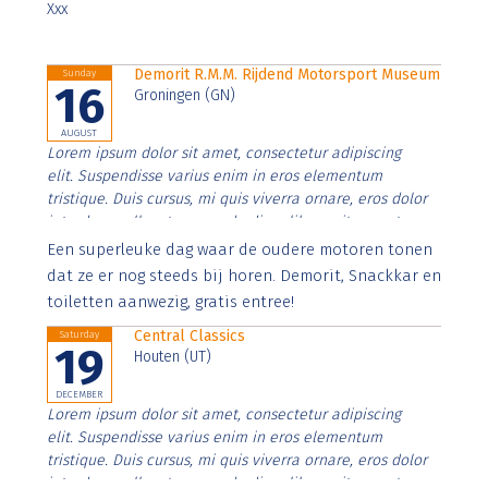
Xxx
Demorit R.M.M. Rijdend Motorsport Museum
Sunday
16
Groningen (GN)
AUGUST
Lorem ipsum dolor sit amet, consectetur adipiscing
elit. Suspendisse varius enim in eros elementum
tristique. Duis cursus, mi quis viverra ornare, eros dolor
interdum nulla, ut commodo diam libero vitae erat.
Aenean faucibus nibh et justo cursus id rutrum lorem
Een superleuke dag waar de oudere motoren tonen
imperdiet. Nunc ut sem vitae risus tristique posuere.
dat ze er nog steeds bij horen. Demorit, Snackkar en
toiletten aanwezig, gratis entree!
Central Classics
Saturday
19
Houten (UT)
DECEMBER
Lorem ipsum dolor sit amet, consectetur adipiscing
elit. Suspendisse varius enim in eros elementum
tristique. Duis cursus, mi quis viverra ornare, eros dolor
interdum nulla, ut commodo diam libero vitae erat.