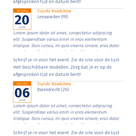
afgesproken tijd en datum bent!
Suzuki Roadshow
Saturday
20
Leeuwarden (FR)
JUNE
Lorem ipsum dolor sit amet, consectetur adipiscing
elit. Suspendisse varius enim in eros elementum
tristique. Duis cursus, mi quis viverra ornare, eros dolor
interdum nulla, ut commodo diam libero vitae erat.
Aenean faucibus nibh et justo cursus id rutrum lorem
Schrijf je in voor het event. Zie de site voor de lijst
imperdiet. Nunc ut sem vitae risus tristique posuere.
met beschikbare modellen. Zorg dat je er op de
afgesproken tijd en datum bent!
Suzuki Roadshow
Saturday
06
Barendrecht (ZH)
JUNE
Lorem ipsum dolor sit amet, consectetur adipiscing
elit. Suspendisse varius enim in eros elementum
tristique. Duis cursus, mi quis viverra ornare, eros dolor
interdum nulla, ut commodo diam libero vitae erat.
Aenean faucibus nibh et justo cursus id rutrum lorem
Schrijf je in voor het event. Zie de site voor de lijst