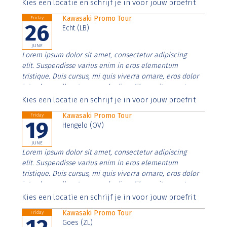
Aenean faucibus nibh et justo cursus id rutrum lorem
Kies een locatie en schrijf je in voor jouw proefrit
imperdiet. Nunc ut sem vitae risus tristique posuere.
Kawasaki Promo Tour
Friday
26
Echt (LB)
JUNE
Lorem ipsum dolor sit amet, consectetur adipiscing
elit. Suspendisse varius enim in eros elementum
tristique. Duis cursus, mi quis viverra ornare, eros dolor
interdum nulla, ut commodo diam libero vitae erat.
Aenean faucibus nibh et justo cursus id rutrum lorem
Kies een locatie en schrijf je in voor jouw proefrit
imperdiet. Nunc ut sem vitae risus tristique posuere.
Kawasaki Promo Tour
Friday
19
Hengelo (OV)
JUNE
Lorem ipsum dolor sit amet, consectetur adipiscing
elit. Suspendisse varius enim in eros elementum
tristique. Duis cursus, mi quis viverra ornare, eros dolor
interdum nulla, ut commodo diam libero vitae erat.
Aenean faucibus nibh et justo cursus id rutrum lorem
Kies een locatie en schrijf je in voor jouw proefrit
imperdiet. Nunc ut sem vitae risus tristique posuere.
Kawasaki Promo Tour
Friday
Goes (ZL)