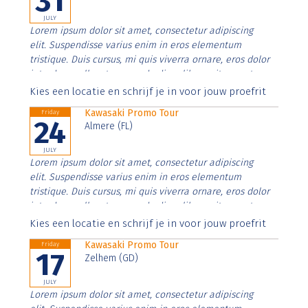
31
JULY
Lorem ipsum dolor sit amet, consectetur adipiscing
elit. Suspendisse varius enim in eros elementum
tristique. Duis cursus, mi quis viverra ornare, eros dolor
interdum nulla, ut commodo diam libero vitae erat.
Aenean faucibus nibh et justo cursus id rutrum lorem
Kies een locatie en schrijf je in voor jouw proefrit
imperdiet. Nunc ut sem vitae risus tristique posuere.
Kawasaki Promo Tour
Friday
24
Almere (FL)
JULY
Lorem ipsum dolor sit amet, consectetur adipiscing
elit. Suspendisse varius enim in eros elementum
tristique. Duis cursus, mi quis viverra ornare, eros dolor
interdum nulla, ut commodo diam libero vitae erat.
Aenean faucibus nibh et justo cursus id rutrum lorem
Kies een locatie en schrijf je in voor jouw proefrit
imperdiet. Nunc ut sem vitae risus tristique posuere.
Kawasaki Promo Tour
Friday
17
Zelhem (GD)
JULY
Lorem ipsum dolor sit amet, consectetur adipiscing