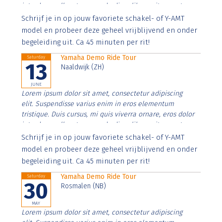
interdum nulla, ut commodo diam libero vitae erat.
Aenean faucibus nibh et justo cursus id rutrum lorem
Schrijf je in op jouw favoriete schakel- of Y-AMT
imperdiet. Nunc ut sem vitae risus tristique posuere.
model en probeer deze geheel vrijblijvend en onder
begeleiding uit. Ca 45 minuten per rit!
Yamaha Demo Ride Tour
Saturday
13
Naaldwijk (ZH)
JUNE
Lorem ipsum dolor sit amet, consectetur adipiscing
elit. Suspendisse varius enim in eros elementum
tristique. Duis cursus, mi quis viverra ornare, eros dolor
interdum nulla, ut commodo diam libero vitae erat.
Aenean faucibus nibh et justo cursus id rutrum lorem
Schrijf je in op jouw favoriete schakel- of Y-AMT
imperdiet. Nunc ut sem vitae risus tristique posuere.
model en probeer deze geheel vrijblijvend en onder
begeleiding uit. Ca 45 minuten per rit!
Yamaha Demo Ride Tour
Saturday
30
Rosmalen (NB)
MAY
Lorem ipsum dolor sit amet, consectetur adipiscing