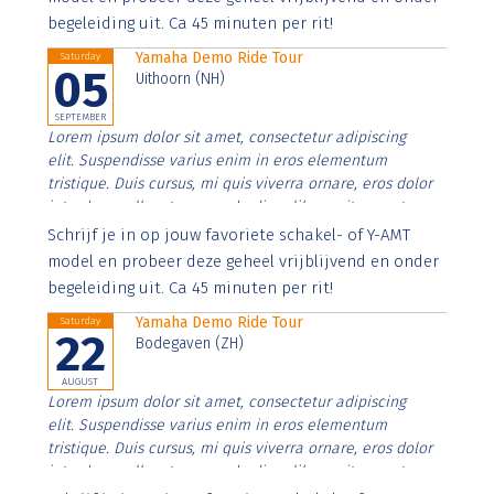
begeleiding uit. Ca 45 minuten per rit!
Yamaha Demo Ride Tour
Saturday
05
Uithoorn (NH)
SEPTEMBER
Lorem ipsum dolor sit amet, consectetur adipiscing
elit. Suspendisse varius enim in eros elementum
tristique. Duis cursus, mi quis viverra ornare, eros dolor
interdum nulla, ut commodo diam libero vitae erat.
Aenean faucibus nibh et justo cursus id rutrum lorem
Schrijf je in op jouw favoriete schakel- of Y-AMT
imperdiet. Nunc ut sem vitae risus tristique posuere.
model en probeer deze geheel vrijblijvend en onder
begeleiding uit. Ca 45 minuten per rit!
Yamaha Demo Ride Tour
Saturday
22
Bodegaven (ZH)
AUGUST
Lorem ipsum dolor sit amet, consectetur adipiscing
elit. Suspendisse varius enim in eros elementum
tristique. Duis cursus, mi quis viverra ornare, eros dolor
interdum nulla, ut commodo diam libero vitae erat.