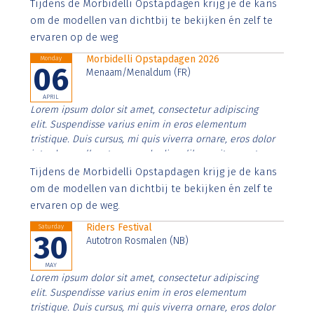
Aenean faucibus nibh et justo cursus id rutrum lorem
Tijdens de Morbidelli Opstapdagen krijg je de kans
imperdiet. Nunc ut sem vitae risus tristique posuere.
om de modellen van dichtbij te bekijken én zelf te
ervaren op de weg
Morbidelli Opstapdagen 2026
Monday
06
Menaam/Menaldum (FR)
APRIL
Lorem ipsum dolor sit amet, consectetur adipiscing
elit. Suspendisse varius enim in eros elementum
tristique. Duis cursus, mi quis viverra ornare, eros dolor
interdum nulla, ut commodo diam libero vitae erat.
Aenean faucibus nibh et justo cursus id rutrum lorem
Tijdens de Morbidelli Opstapdagen krijg je de kans
imperdiet. Nunc ut sem vitae risus tristique posuere.
om de modellen van dichtbij te bekijken én zelf te
ervaren op de weg.
Riders Festival
Saturday
30
Autotron Rosmalen (NB)
MAY
Lorem ipsum dolor sit amet, consectetur adipiscing
elit. Suspendisse varius enim in eros elementum
tristique. Duis cursus, mi quis viverra ornare, eros dolor