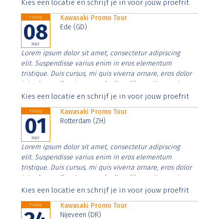
Aenean faucibus nibh et justo cursus id rutrum lorem
Kies een locatie en schrijf je in voor jouw proefrit
imperdiet. Nunc ut sem vitae risus tristique posuere.
Kawasaki Promo Tour
Friday
08
Ede (GD)
MAY
Lorem ipsum dolor sit amet, consectetur adipiscing
elit. Suspendisse varius enim in eros elementum
tristique. Duis cursus, mi quis viverra ornare, eros dolor
interdum nulla, ut commodo diam libero vitae erat.
Aenean faucibus nibh et justo cursus id rutrum lorem
Kies een locatie en schrijf je in voor jouw proefrit
imperdiet. Nunc ut sem vitae risus tristique posuere.
Kawasaki Promo Tour
Friday
01
Rotterdam (ZH)
MAY
Lorem ipsum dolor sit amet, consectetur adipiscing
elit. Suspendisse varius enim in eros elementum
tristique. Duis cursus, mi quis viverra ornare, eros dolor
interdum nulla, ut commodo diam libero vitae erat.
Aenean faucibus nibh et justo cursus id rutrum lorem
Kies een locatie en schrijf je in voor jouw proefrit
imperdiet. Nunc ut sem vitae risus tristique posuere.
Kawasaki Promo Tour
Friday
Nijeveen (DR)