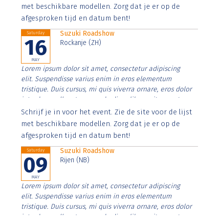
imperdiet. Nunc ut sem vitae risus tristique posuere.
met beschikbare modellen. Zorg dat je er op de
afgesproken tijd en datum bent!
Suzuki Roadshow
Saturday
16
Rockanje (ZH)
MAY
Lorem ipsum dolor sit amet, consectetur adipiscing
elit. Suspendisse varius enim in eros elementum
tristique. Duis cursus, mi quis viverra ornare, eros dolor
interdum nulla, ut commodo diam libero vitae erat.
Aenean faucibus nibh et justo cursus id rutrum lorem
Schrijf je in voor het event. Zie de site voor de lijst
imperdiet. Nunc ut sem vitae risus tristique posuere.
met beschikbare modellen. Zorg dat je er op de
afgesproken tijd en datum bent!
Suzuki Roadshow
Saturday
09
Rijen (NB)
MAY
Lorem ipsum dolor sit amet, consectetur adipiscing
elit. Suspendisse varius enim in eros elementum
tristique. Duis cursus, mi quis viverra ornare, eros dolor
interdum nulla, ut commodo diam libero vitae erat.