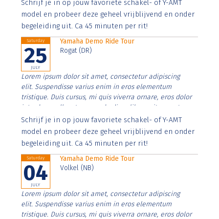
Aenean faucibus nibh et justo cursus id rutrum lorem
Schrijf je in op jouw favoriete schakel- of Y-AMT
imperdiet. Nunc ut sem vitae risus tristique posuere.
model en probeer deze geheel vrijblijvend en onder
begeleiding uit. Ca 45 minuten per rit!
Yamaha Demo Ride Tour
Saturday
25
Rogat (DR)
JULY
Lorem ipsum dolor sit amet, consectetur adipiscing
elit. Suspendisse varius enim in eros elementum
tristique. Duis cursus, mi quis viverra ornare, eros dolor
interdum nulla, ut commodo diam libero vitae erat.
Aenean faucibus nibh et justo cursus id rutrum lorem
Schrijf je in op jouw favoriete schakel- of Y-AMT
imperdiet. Nunc ut sem vitae risus tristique posuere.
model en probeer deze geheel vrijblijvend en onder
begeleiding uit. Ca 45 minuten per rit!
Yamaha Demo Ride Tour
Saturday
04
Volkel (NB)
JULY
Lorem ipsum dolor sit amet, consectetur adipiscing
elit. Suspendisse varius enim in eros elementum
tristique. Duis cursus, mi quis viverra ornare, eros dolor