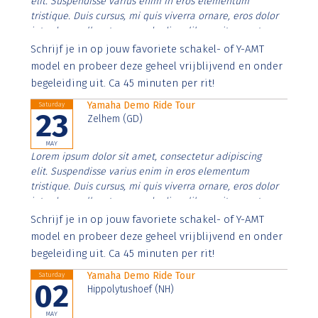
elit. Suspendisse varius enim in eros elementum
tristique. Duis cursus, mi quis viverra ornare, eros dolor
interdum nulla, ut commodo diam libero vitae erat.
Aenean faucibus nibh et justo cursus id rutrum lorem
Schrijf je in op jouw favoriete schakel- of Y-AMT
imperdiet. Nunc ut sem vitae risus tristique posuere.
model en probeer deze geheel vrijblijvend en onder
begeleiding uit. Ca 45 minuten per rit!
Yamaha Demo Ride Tour
Saturday
23
Zelhem (GD)
MAY
Lorem ipsum dolor sit amet, consectetur adipiscing
elit. Suspendisse varius enim in eros elementum
tristique. Duis cursus, mi quis viverra ornare, eros dolor
interdum nulla, ut commodo diam libero vitae erat.
Aenean faucibus nibh et justo cursus id rutrum lorem
Schrijf je in op jouw favoriete schakel- of Y-AMT
imperdiet. Nunc ut sem vitae risus tristique posuere.
model en probeer deze geheel vrijblijvend en onder
begeleiding uit. Ca 45 minuten per rit!
Yamaha Demo Ride Tour
Saturday
02
Hippolytushoef (NH)
MAY