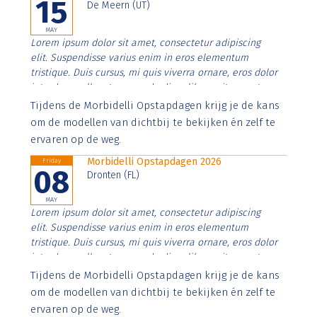
15
De Meern (UT)
MAY
Lorem ipsum dolor sit amet, consectetur adipiscing
elit. Suspendisse varius enim in eros elementum
tristique. Duis cursus, mi quis viverra ornare, eros dolor
interdum nulla, ut commodo diam libero vitae erat.
Aenean faucibus nibh et justo cursus id rutrum lorem
Tijdens de Morbidelli Opstapdagen krijg je de kans
imperdiet. Nunc ut sem vitae risus tristique posuere.
om de modellen van dichtbij te bekijken én zelf te
ervaren op de weg.
Morbidelli Opstapdagen 2026
Friday
08
Dronten (FL)
MAY
Lorem ipsum dolor sit amet, consectetur adipiscing
elit. Suspendisse varius enim in eros elementum
tristique. Duis cursus, mi quis viverra ornare, eros dolor
interdum nulla, ut commodo diam libero vitae erat.
Aenean faucibus nibh et justo cursus id rutrum lorem
Tijdens de Morbidelli Opstapdagen krijg je de kans
imperdiet. Nunc ut sem vitae risus tristique posuere.
om de modellen van dichtbij te bekijken én zelf te
ervaren op de weg.