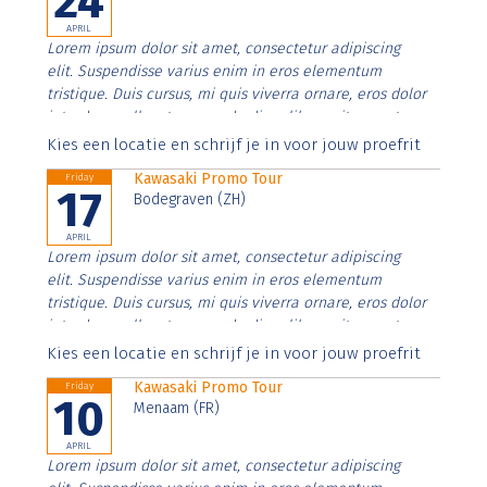
24
APRIL
Lorem ipsum dolor sit amet, consectetur adipiscing
elit. Suspendisse varius enim in eros elementum
tristique. Duis cursus, mi quis viverra ornare, eros dolor
interdum nulla, ut commodo diam libero vitae erat.
Aenean faucibus nibh et justo cursus id rutrum lorem
Kies een locatie en schrijf je in voor jouw proefrit
imperdiet. Nunc ut sem vitae risus tristique posuere.
Kawasaki Promo Tour
Friday
17
Bodegraven (ZH)
APRIL
Lorem ipsum dolor sit amet, consectetur adipiscing
elit. Suspendisse varius enim in eros elementum
tristique. Duis cursus, mi quis viverra ornare, eros dolor
interdum nulla, ut commodo diam libero vitae erat.
Aenean faucibus nibh et justo cursus id rutrum lorem
Kies een locatie en schrijf je in voor jouw proefrit
imperdiet. Nunc ut sem vitae risus tristique posuere.
Kawasaki Promo Tour
Friday
10
Menaam (FR)
APRIL
Lorem ipsum dolor sit amet, consectetur adipiscing