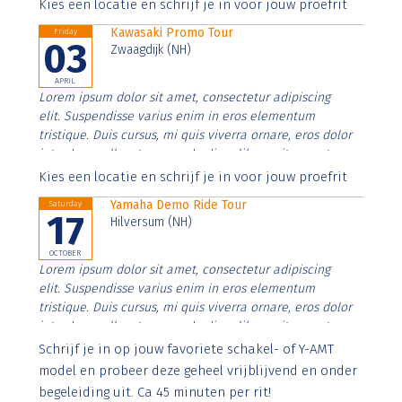
Aenean faucibus nibh et justo cursus id rutrum lorem
Kies een locatie en schrijf je in voor jouw proefrit
imperdiet. Nunc ut sem vitae risus tristique posuere.
Kawasaki Promo Tour
Friday
03
Zwaagdijk (NH)
APRIL
Lorem ipsum dolor sit amet, consectetur adipiscing
elit. Suspendisse varius enim in eros elementum
tristique. Duis cursus, mi quis viverra ornare, eros dolor
interdum nulla, ut commodo diam libero vitae erat.
Aenean faucibus nibh et justo cursus id rutrum lorem
Kies een locatie en schrijf je in voor jouw proefrit
imperdiet. Nunc ut sem vitae risus tristique posuere.
Yamaha Demo Ride Tour
Saturday
17
Hilversum (NH)
OCTOBER
Lorem ipsum dolor sit amet, consectetur adipiscing
elit. Suspendisse varius enim in eros elementum
tristique. Duis cursus, mi quis viverra ornare, eros dolor
interdum nulla, ut commodo diam libero vitae erat.
Aenean faucibus nibh et justo cursus id rutrum lorem
Schrijf je in op jouw favoriete schakel- of Y-AMT
imperdiet. Nunc ut sem vitae risus tristique posuere.
model en probeer deze geheel vrijblijvend en onder
begeleiding uit. Ca 45 minuten per rit!