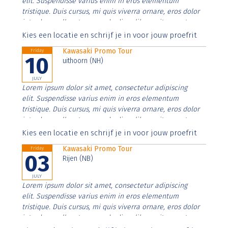
elit. Suspendisse varius enim in eros elementum
tristique. Duis cursus, mi quis viverra ornare, eros dolor
interdum nulla, ut commodo diam libero vitae erat.
Aenean faucibus nibh et justo cursus id rutrum lorem
Kies een locatie en schrijf je in voor jouw proefrit
imperdiet. Nunc ut sem vitae risus tristique posuere.
Kawasaki Promo Tour
Friday
10
uithoorn (NH)
JULY
Lorem ipsum dolor sit amet, consectetur adipiscing
elit. Suspendisse varius enim in eros elementum
tristique. Duis cursus, mi quis viverra ornare, eros dolor
interdum nulla, ut commodo diam libero vitae erat.
Aenean faucibus nibh et justo cursus id rutrum lorem
Kies een locatie en schrijf je in voor jouw proefrit
imperdiet. Nunc ut sem vitae risus tristique posuere.
Kawasaki Promo Tour
Friday
03
Rijen (NB)
JULY
Lorem ipsum dolor sit amet, consectetur adipiscing
elit. Suspendisse varius enim in eros elementum
tristique. Duis cursus, mi quis viverra ornare, eros dolor
interdum nulla, ut commodo diam libero vitae erat.