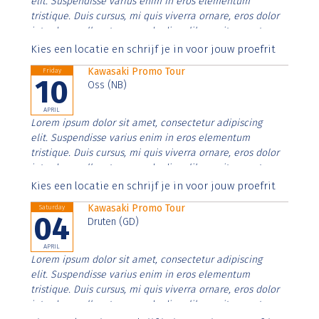
elit. Suspendisse varius enim in eros elementum
tristique. Duis cursus, mi quis viverra ornare, eros dolor
interdum nulla, ut commodo diam libero vitae erat.
Aenean faucibus nibh et justo cursus id rutrum lorem
Kies een locatie en schrijf je in voor jouw proefrit
imperdiet. Nunc ut sem vitae risus tristique posuere.
Kawasaki Promo Tour
Friday
10
Oss (NB)
APRIL
Lorem ipsum dolor sit amet, consectetur adipiscing
elit. Suspendisse varius enim in eros elementum
tristique. Duis cursus, mi quis viverra ornare, eros dolor
interdum nulla, ut commodo diam libero vitae erat.
Aenean faucibus nibh et justo cursus id rutrum lorem
Kies een locatie en schrijf je in voor jouw proefrit
imperdiet. Nunc ut sem vitae risus tristique posuere.
Kawasaki Promo Tour
Saturday
04
Druten (GD)
APRIL
Lorem ipsum dolor sit amet, consectetur adipiscing
elit. Suspendisse varius enim in eros elementum
tristique. Duis cursus, mi quis viverra ornare, eros dolor
interdum nulla, ut commodo diam libero vitae erat.