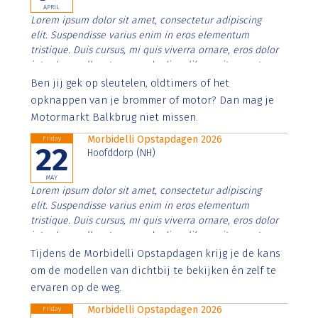
APRIL
Lorem ipsum dolor sit amet, consectetur adipiscing
elit. Suspendisse varius enim in eros elementum
tristique. Duis cursus, mi quis viverra ornare, eros dolor
interdum nulla, ut commodo diam libero vitae erat.
Aenean faucibus nibh et justo cursus id rutrum lorem
Ben jij gek op sleutelen, oldtimers of het
imperdiet. Nunc ut sem vitae risus tristique posuere.
opknappen van je brommer of motor? Dan mag je
Motormarkt Balkbrug niet missen.
Morbidelli Opstapdagen 2026
Friday
22
Hoofddorp (NH)
MAY
Lorem ipsum dolor sit amet, consectetur adipiscing
elit. Suspendisse varius enim in eros elementum
tristique. Duis cursus, mi quis viverra ornare, eros dolor
interdum nulla, ut commodo diam libero vitae erat.
Aenean faucibus nibh et justo cursus id rutrum lorem
Tijdens de Morbidelli Opstapdagen krijg je de kans
imperdiet. Nunc ut sem vitae risus tristique posuere.
om de modellen van dichtbij te bekijken én zelf te
ervaren op de weg.
Morbidelli Opstapdagen 2026
Friday