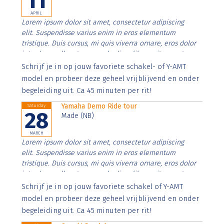
11
APRIL
Lorem ipsum dolor sit amet, consectetur adipiscing
elit. Suspendisse varius enim in eros elementum
tristique. Duis cursus, mi quis viverra ornare, eros dolor
interdum nulla, ut commodo diam libero vitae erat.
Aenean faucibus nibh et justo cursus id rutrum lorem
Schrijf je in op jouw favoriete schakel- of Y-AMT
imperdiet. Nunc ut sem vitae risus tristique posuere.
model en probeer deze geheel vrijblijvend en onder
begeleiding uit. Ca 45 minuten per rit!
Yamaha Demo Ride tour
Saturday
28
Made (NB)
MARCH
Lorem ipsum dolor sit amet, consectetur adipiscing
elit. Suspendisse varius enim in eros elementum
tristique. Duis cursus, mi quis viverra ornare, eros dolor
interdum nulla, ut commodo diam libero vitae erat.
Aenean faucibus nibh et justo cursus id rutrum lorem
Schrijf je in op jouw favoriete schakel of Y-AMT
imperdiet. Nunc ut sem vitae risus tristique posuere.
model en probeer deze geheel vrijblijvend en onder
begeleiding uit. Ca 45 minuten per rit!