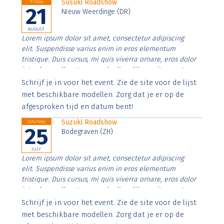
Susuki Roadshow
Friday
21
NIeuw Weerdinge (DR)
AUGUST
Lorem ipsum dolor sit amet, consectetur adipiscing
elit. Suspendisse varius enim in eros elementum
tristique. Duis cursus, mi quis viverra ornare, eros dolor
interdum nulla, ut commodo diam libero vitae erat.
Aenean faucibus nibh et justo cursus id rutrum lorem
Schrijf je in voor het event. Zie de site voor de lijst
imperdiet. Nunc ut sem vitae risus tristique posuere.
met beschikbare modellen. Zorg dat je er op de
afgesproken tijd en datum bent!
Suzuki Roadshow
Saturday
25
Bodegraven (ZH)
JULY
Lorem ipsum dolor sit amet, consectetur adipiscing
elit. Suspendisse varius enim in eros elementum
tristique. Duis cursus, mi quis viverra ornare, eros dolor
interdum nulla, ut commodo diam libero vitae erat.
Aenean faucibus nibh et justo cursus id rutrum lorem
Schrijf je in voor het event. Zie de site voor de lijst
imperdiet. Nunc ut sem vitae risus tristique posuere.
met beschikbare modellen. Zorg dat je er op de