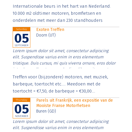
Aenean faucibus nibh et justo cursus id rutrum lorem
Internationale beurs in het hart van Nederland.
imperdiet. Nunc ut sem vitae risus tristique posuere.
10.000 m2 oldtimer motoren, bromfietsen en
onderdelen met meer dan 230 standhouders
Exoten Treffen
Saturday
05
Doorn (UT)
SEPTEMBER
Lorem ipsum dolor sit amet, consectetur adipiscing
elit. Suspendisse varius enim in eros elementum
tristique. Duis cursus, mi quis viverra ornare, eros dolor
interdum nulla, ut commodo diam libero vitae erat.
Aenean faucibus nibh et justo cursus id rutrum lorem
Treffen voor (bijzondere) motoren, met muziek,
imperdiet. Nunc ut sem vitae risus tristique posuere.
barbeque, toertocht etc..... Meedoen met de
toertocht = €7,50, de barbeque = €30,00....
Parels uit Frankrijk, een expositie van de
Thursday
05
Mooiste Franse Motorfietsen
Buren (GD)
NOVEMBER
Lorem ipsum dolor sit amet, consectetur adipiscing
elit. Suspendisse varius enim in eros elementum