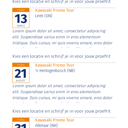
Aenean faucibus nibh et justo cursus id rutrum lorem
Kies een locatie en schrijf je in voor jouw proefrit
imperdiet. Nunc ut sem vitae risus tristique posuere.
Kawasaki Promo Tour
Friday
13
Leek (GN)
MARCH
Lorem ipsum dolor sit amet, consectetur adipiscing
elit. Suspendisse varius enim in eros elementum
tristique. Duis cursus, mi quis viverra ornare, eros dolor
interdum nulla, ut commodo diam libero vitae erat.
Aenean faucibus nibh et justo cursus id rutrum lorem
Kies een locatie en schrijf je in voor jouw proefrit
imperdiet. Nunc ut sem vitae risus tristique posuere.
Kawasaki Promo Tour
Friday
21
's-Hertogenbosch (NB)
AUGUST
Lorem ipsum dolor sit amet, consectetur adipiscing
elit. Suspendisse varius enim in eros elementum
tristique. Duis cursus, mi quis viverra ornare, eros dolor
interdum nulla, ut commodo diam libero vitae erat.
Aenean faucibus nibh et justo cursus id rutrum lorem
Kies een locatie en schrijf je in voor jouw proefrit
imperdiet. Nunc ut sem vitae risus tristique posuere.
Kawasaki Promo Tour
Friday
Alkmaar (NH)