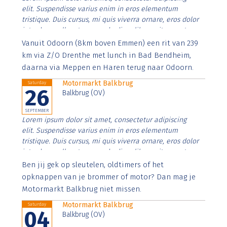
elit. Suspendisse varius enim in eros elementum
tristique. Duis cursus, mi quis viverra ornare, eros dolor
interdum nulla, ut commodo diam libero vitae erat.
Aenean faucibus nibh et justo cursus id rutrum lorem
Vanuit Odoorn (8km boven Emmen) een rit van 239
imperdiet. Nunc ut sem vitae risus tristique posuere.
km via Z/O Drenthe met lunch in Bad Bendheim,
daarna via Meppen en Haren terug naar Odoorn.
Motormarkt Balkbrug
Saturday
26
Balkbrug (OV)
SEPTEMBER
Lorem ipsum dolor sit amet, consectetur adipiscing
elit. Suspendisse varius enim in eros elementum
tristique. Duis cursus, mi quis viverra ornare, eros dolor
interdum nulla, ut commodo diam libero vitae erat.
Aenean faucibus nibh et justo cursus id rutrum lorem
Ben jij gek op sleutelen, oldtimers of het
imperdiet. Nunc ut sem vitae risus tristique posuere.
opknappen van je brommer of motor? Dan mag je
Motormarkt Balkbrug niet missen.
Motormarkt Balkbrug
Saturday
04
Balkbrug (OV)