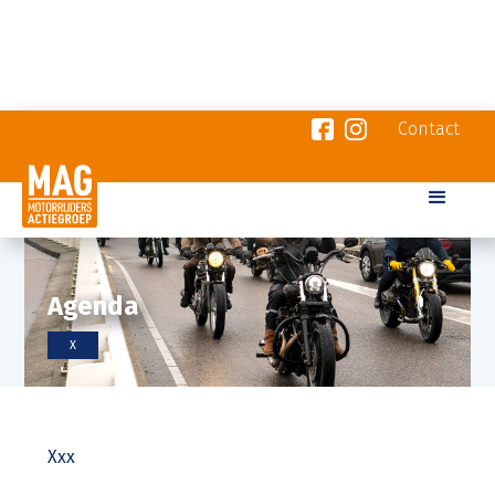
Contact
Agenda
X
Xxx