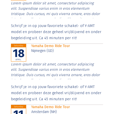
Lorem ipsum dolor sit amet, consectetur adipiscing
elit. Suspendisse varius enim in eros elementum
tristique. Duis cursus, mi quis viverra ornare, eros dolor
interdum nulla, ut commodo diam libero vitae erat.
Aenean faucibus nibh et justo cursus id rutrum lorem
Schrijf je in op jouw favoriete schakel- of Y-AMT
imperdiet. Nunc ut sem vitae risus tristique posuere.
model en probeer deze geheel vrijblijvend en onder
begeleiding uit. Ca 45 minuten per rit!
Yamaha Demo Ride Tour
Saturday
18
Nijmegen (GD)
APRIL
Lorem ipsum dolor sit amet, consectetur adipiscing
elit. Suspendisse varius enim in eros elementum
tristique. Duis cursus, mi quis viverra ornare, eros dolor
interdum nulla, ut commodo diam libero vitae erat.
Aenean faucibus nibh et justo cursus id rutrum lorem
Schrijf je in op jouw favoriete schakel- of Y-AMT
imperdiet. Nunc ut sem vitae risus tristique posuere.
model en probeer deze geheel vrijblijvend en onder
begeleiding uit. Ca 45 minuten per rit!
Yamaha Demo Ride Tour
Saturday
Amsterdam (NH)