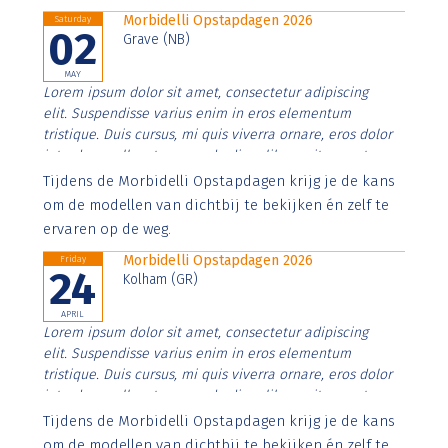
Morbidelli Opstapdagen 2026
Saturday
02
Grave (NB)
MAY
Lorem ipsum dolor sit amet, consectetur adipiscing
elit. Suspendisse varius enim in eros elementum
tristique. Duis cursus, mi quis viverra ornare, eros dolor
interdum nulla, ut commodo diam libero vitae erat.
Aenean faucibus nibh et justo cursus id rutrum lorem
Tijdens de Morbidelli Opstapdagen krijg je de kans
imperdiet. Nunc ut sem vitae risus tristique posuere.
om de modellen van dichtbij te bekijken én zelf te
ervaren op de weg.
Morbidelli Opstapdagen 2026
Friday
24
Kolham (GR)
APRIL
Lorem ipsum dolor sit amet, consectetur adipiscing
elit. Suspendisse varius enim in eros elementum
tristique. Duis cursus, mi quis viverra ornare, eros dolor
interdum nulla, ut commodo diam libero vitae erat.
Aenean faucibus nibh et justo cursus id rutrum lorem
Tijdens de Morbidelli Opstapdagen krijg je de kans
imperdiet. Nunc ut sem vitae risus tristique posuere.
om de modellen van dichtbij te bekijken én zelf te