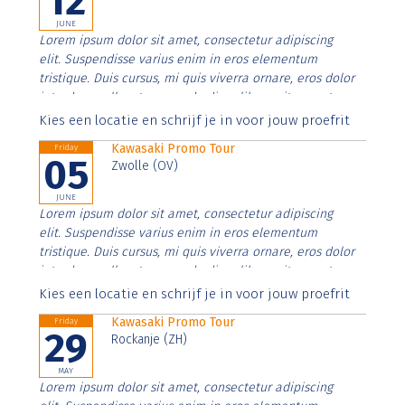
12
JUNE
Lorem ipsum dolor sit amet, consectetur adipiscing
elit. Suspendisse varius enim in eros elementum
tristique. Duis cursus, mi quis viverra ornare, eros dolor
interdum nulla, ut commodo diam libero vitae erat.
Aenean faucibus nibh et justo cursus id rutrum lorem
Kies een locatie en schrijf je in voor jouw proefrit
imperdiet. Nunc ut sem vitae risus tristique posuere.
Kawasaki Promo Tour
Friday
05
Zwolle (OV)
JUNE
Lorem ipsum dolor sit amet, consectetur adipiscing
elit. Suspendisse varius enim in eros elementum
tristique. Duis cursus, mi quis viverra ornare, eros dolor
interdum nulla, ut commodo diam libero vitae erat.
Aenean faucibus nibh et justo cursus id rutrum lorem
Kies een locatie en schrijf je in voor jouw proefrit
imperdiet. Nunc ut sem vitae risus tristique posuere.
Kawasaki Promo Tour
Friday
29
Rockanje (ZH)
MAY
Lorem ipsum dolor sit amet, consectetur adipiscing