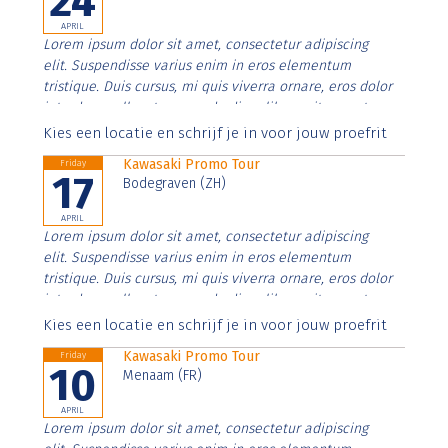
24
APRIL
Lorem ipsum dolor sit amet, consectetur adipiscing
elit. Suspendisse varius enim in eros elementum
tristique. Duis cursus, mi quis viverra ornare, eros dolor
interdum nulla, ut commodo diam libero vitae erat.
Aenean faucibus nibh et justo cursus id rutrum lorem
Kies een locatie en schrijf je in voor jouw proefrit
imperdiet. Nunc ut sem vitae risus tristique posuere.
Kawasaki Promo Tour
Friday
17
Bodegraven (ZH)
APRIL
Lorem ipsum dolor sit amet, consectetur adipiscing
elit. Suspendisse varius enim in eros elementum
tristique. Duis cursus, mi quis viverra ornare, eros dolor
interdum nulla, ut commodo diam libero vitae erat.
Aenean faucibus nibh et justo cursus id rutrum lorem
Kies een locatie en schrijf je in voor jouw proefrit
imperdiet. Nunc ut sem vitae risus tristique posuere.
Kawasaki Promo Tour
Friday
10
Menaam (FR)
APRIL
Lorem ipsum dolor sit amet, consectetur adipiscing