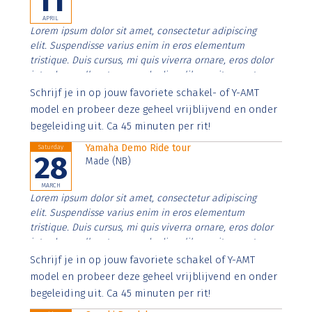
11
APRIL
Lorem ipsum dolor sit amet, consectetur adipiscing
elit. Suspendisse varius enim in eros elementum
tristique. Duis cursus, mi quis viverra ornare, eros dolor
interdum nulla, ut commodo diam libero vitae erat.
Aenean faucibus nibh et justo cursus id rutrum lorem
Schrijf je in op jouw favoriete schakel- of Y-AMT
imperdiet. Nunc ut sem vitae risus tristique posuere.
model en probeer deze geheel vrijblijvend en onder
begeleiding uit. Ca 45 minuten per rit!
Yamaha Demo Ride tour
Saturday
28
Made (NB)
MARCH
Lorem ipsum dolor sit amet, consectetur adipiscing
elit. Suspendisse varius enim in eros elementum
tristique. Duis cursus, mi quis viverra ornare, eros dolor
interdum nulla, ut commodo diam libero vitae erat.
Aenean faucibus nibh et justo cursus id rutrum lorem
Schrijf je in op jouw favoriete schakel of Y-AMT
imperdiet. Nunc ut sem vitae risus tristique posuere.
model en probeer deze geheel vrijblijvend en onder
begeleiding uit. Ca 45 minuten per rit!