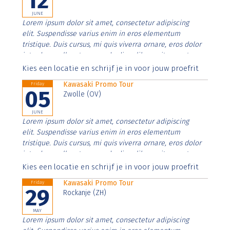
12
JUNE
Lorem ipsum dolor sit amet, consectetur adipiscing
elit. Suspendisse varius enim in eros elementum
tristique. Duis cursus, mi quis viverra ornare, eros dolor
interdum nulla, ut commodo diam libero vitae erat.
Aenean faucibus nibh et justo cursus id rutrum lorem
Kies een locatie en schrijf je in voor jouw proefrit
imperdiet. Nunc ut sem vitae risus tristique posuere.
Kawasaki Promo Tour
Friday
05
Zwolle (OV)
JUNE
Lorem ipsum dolor sit amet, consectetur adipiscing
elit. Suspendisse varius enim in eros elementum
tristique. Duis cursus, mi quis viverra ornare, eros dolor
interdum nulla, ut commodo diam libero vitae erat.
Aenean faucibus nibh et justo cursus id rutrum lorem
Kies een locatie en schrijf je in voor jouw proefrit
imperdiet. Nunc ut sem vitae risus tristique posuere.
Kawasaki Promo Tour
Friday
29
Rockanje (ZH)
MAY
Lorem ipsum dolor sit amet, consectetur adipiscing