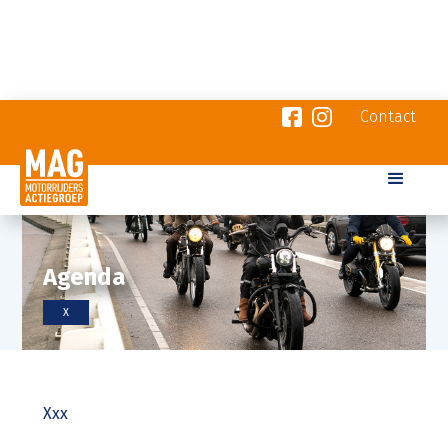
Contact
Agenda
X
Xxx