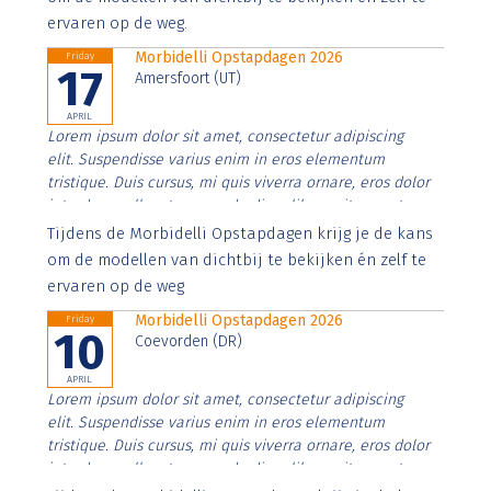
ervaren op de weg.
Morbidelli Opstapdagen 2026
Friday
17
Amersfoort (UT)
APRIL
Lorem ipsum dolor sit amet, consectetur adipiscing
elit. Suspendisse varius enim in eros elementum
tristique. Duis cursus, mi quis viverra ornare, eros dolor
interdum nulla, ut commodo diam libero vitae erat.
Aenean faucibus nibh et justo cursus id rutrum lorem
Tijdens de Morbidelli Opstapdagen krijg je de kans
imperdiet. Nunc ut sem vitae risus tristique posuere.
om de modellen van dichtbij te bekijken én zelf te
ervaren op de weg
Morbidelli Opstapdagen 2026
Friday
10
Coevorden (DR)
APRIL
Lorem ipsum dolor sit amet, consectetur adipiscing
elit. Suspendisse varius enim in eros elementum
tristique. Duis cursus, mi quis viverra ornare, eros dolor
interdum nulla, ut commodo diam libero vitae erat.