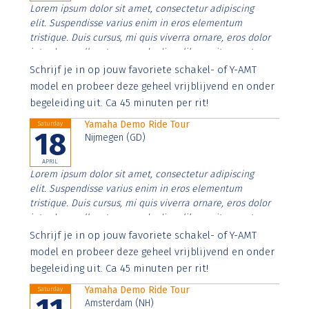
Lorem ipsum dolor sit amet, consectetur adipiscing
elit. Suspendisse varius enim in eros elementum
tristique. Duis cursus, mi quis viverra ornare, eros dolor
interdum nulla, ut commodo diam libero vitae erat.
Aenean faucibus nibh et justo cursus id rutrum lorem
Schrijf je in op jouw favoriete schakel- of Y-AMT
imperdiet. Nunc ut sem vitae risus tristique posuere.
model en probeer deze geheel vrijblijvend en onder
begeleiding uit. Ca 45 minuten per rit!
Yamaha Demo Ride Tour
Saturday
18
Nijmegen (GD)
APRIL
Lorem ipsum dolor sit amet, consectetur adipiscing
elit. Suspendisse varius enim in eros elementum
tristique. Duis cursus, mi quis viverra ornare, eros dolor
interdum nulla, ut commodo diam libero vitae erat.
Aenean faucibus nibh et justo cursus id rutrum lorem
Schrijf je in op jouw favoriete schakel- of Y-AMT
imperdiet. Nunc ut sem vitae risus tristique posuere.
model en probeer deze geheel vrijblijvend en onder
begeleiding uit. Ca 45 minuten per rit!
Yamaha Demo Ride Tour
Saturday
Amsterdam (NH)