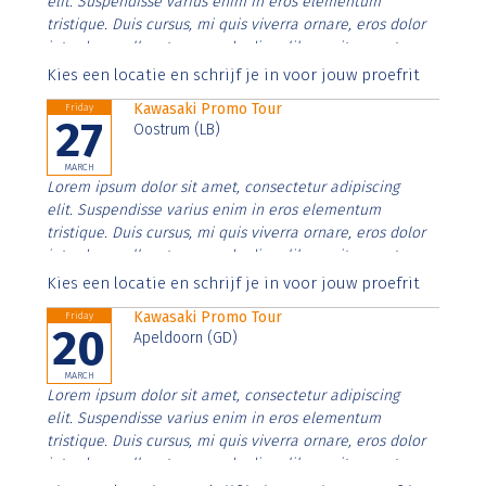
elit. Suspendisse varius enim in eros elementum
tristique. Duis cursus, mi quis viverra ornare, eros dolor
interdum nulla, ut commodo diam libero vitae erat.
Aenean faucibus nibh et justo cursus id rutrum lorem
Kies een locatie en schrijf je in voor jouw proefrit
imperdiet. Nunc ut sem vitae risus tristique posuere.
Kawasaki Promo Tour
Friday
27
Oostrum (LB)
MARCH
Lorem ipsum dolor sit amet, consectetur adipiscing
elit. Suspendisse varius enim in eros elementum
tristique. Duis cursus, mi quis viverra ornare, eros dolor
interdum nulla, ut commodo diam libero vitae erat.
Aenean faucibus nibh et justo cursus id rutrum lorem
Kies een locatie en schrijf je in voor jouw proefrit
imperdiet. Nunc ut sem vitae risus tristique posuere.
Kawasaki Promo Tour
Friday
20
Apeldoorn (GD)
MARCH
Lorem ipsum dolor sit amet, consectetur adipiscing
elit. Suspendisse varius enim in eros elementum
tristique. Duis cursus, mi quis viverra ornare, eros dolor
interdum nulla, ut commodo diam libero vitae erat.