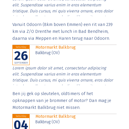
elit. Suspendisse varius enim in eros elementum
tristique. Duis cursus, mi quis viverra ornare, eros dolor
interdum nulla, ut commodo diam libero vitae erat.
Aenean faucibus nibh et justo cursus id rutrum lorem
Vanuit Odoorn (8km boven Emmen) een rit van 239
imperdiet. Nunc ut sem vitae risus tristique posuere.
km via Z/O Drenthe met lunch in Bad Bendheim,
daarna via Meppen en Haren terug naar Odoorn.
Motormarkt Balkbrug
Saturday
26
Balkbrug (OV)
SEPTEMBER
Lorem ipsum dolor sit amet, consectetur adipiscing
elit. Suspendisse varius enim in eros elementum
tristique. Duis cursus, mi quis viverra ornare, eros dolor
interdum nulla, ut commodo diam libero vitae erat.
Aenean faucibus nibh et justo cursus id rutrum lorem
Ben jij gek op sleutelen, oldtimers of het
imperdiet. Nunc ut sem vitae risus tristique posuere.
opknappen van je brommer of motor? Dan mag je
Motormarkt Balkbrug niet missen.
Motormarkt Balkbrug
Saturday
04
Balkbrug (OV)