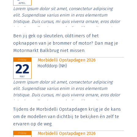
APRIL
Lorem ipsum dolor sit amet, consectetur adipiscing
elit. Suspendisse varius enim in eros elementum
tristique. Duis cursus, mi quis viverra ornare, eros dolor
interdum nulla, ut commodo diam libero vitae erat.
Aenean faucibus nibh et justo cursus id rutrum lorem
Ben jij gek op sleutelen, oldtimers of het
imperdiet. Nunc ut sem vitae risus tristique posuere.
opknappen van je brommer of motor? Dan mag je
Motormarkt Balkbrug niet missen.
Morbidelli Opstapdagen 2026
Friday
22
Hoofddorp (NH)
MAY
Lorem ipsum dolor sit amet, consectetur adipiscing
elit. Suspendisse varius enim in eros elementum
tristique. Duis cursus, mi quis viverra ornare, eros dolor
interdum nulla, ut commodo diam libero vitae erat.
Aenean faucibus nibh et justo cursus id rutrum lorem
Tijdens de Morbidelli Opstapdagen krijg je de kans
imperdiet. Nunc ut sem vitae risus tristique posuere.
om de modellen van dichtbij te bekijken én zelf te
ervaren op de weg.
Morbidelli Opstapdagen 2026
Friday