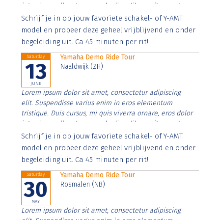
interdum nulla, ut commodo diam libero vitae erat.
Aenean faucibus nibh et justo cursus id rutrum lorem
Schrijf je in op jouw favoriete schakel- of Y-AMT
imperdiet. Nunc ut sem vitae risus tristique posuere.
model en probeer deze geheel vrijblijvend en onder
begeleiding uit. Ca 45 minuten per rit!
Yamaha Demo Ride Tour
Saturday
13
Naaldwijk (ZH)
JUNE
Lorem ipsum dolor sit amet, consectetur adipiscing
elit. Suspendisse varius enim in eros elementum
tristique. Duis cursus, mi quis viverra ornare, eros dolor
interdum nulla, ut commodo diam libero vitae erat.
Aenean faucibus nibh et justo cursus id rutrum lorem
Schrijf je in op jouw favoriete schakel- of Y-AMT
imperdiet. Nunc ut sem vitae risus tristique posuere.
model en probeer deze geheel vrijblijvend en onder
begeleiding uit. Ca 45 minuten per rit!
Yamaha Demo Ride Tour
Saturday
30
Rosmalen (NB)
MAY
Lorem ipsum dolor sit amet, consectetur adipiscing