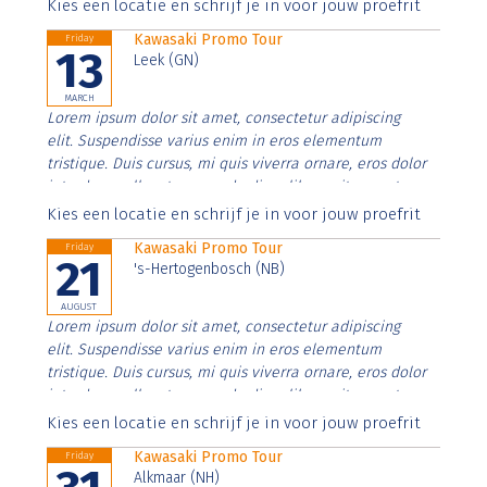
Aenean faucibus nibh et justo cursus id rutrum lorem
Kies een locatie en schrijf je in voor jouw proefrit
imperdiet. Nunc ut sem vitae risus tristique posuere.
Kawasaki Promo Tour
Friday
13
Leek (GN)
MARCH
Lorem ipsum dolor sit amet, consectetur adipiscing
elit. Suspendisse varius enim in eros elementum
tristique. Duis cursus, mi quis viverra ornare, eros dolor
interdum nulla, ut commodo diam libero vitae erat.
Aenean faucibus nibh et justo cursus id rutrum lorem
Kies een locatie en schrijf je in voor jouw proefrit
imperdiet. Nunc ut sem vitae risus tristique posuere.
Kawasaki Promo Tour
Friday
21
's-Hertogenbosch (NB)
AUGUST
Lorem ipsum dolor sit amet, consectetur adipiscing
elit. Suspendisse varius enim in eros elementum
tristique. Duis cursus, mi quis viverra ornare, eros dolor
interdum nulla, ut commodo diam libero vitae erat.
Aenean faucibus nibh et justo cursus id rutrum lorem
Kies een locatie en schrijf je in voor jouw proefrit
imperdiet. Nunc ut sem vitae risus tristique posuere.
Kawasaki Promo Tour
Friday
Alkmaar (NH)