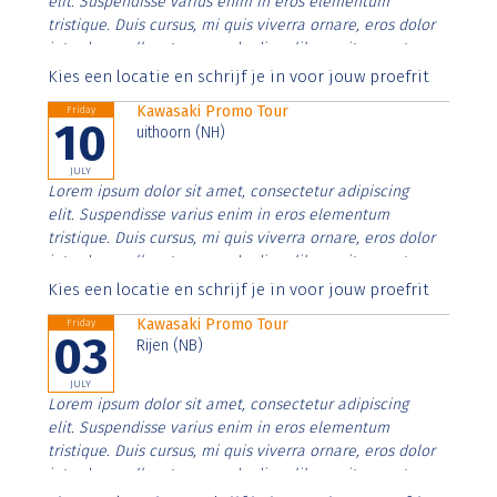
elit. Suspendisse varius enim in eros elementum
tristique. Duis cursus, mi quis viverra ornare, eros dolor
interdum nulla, ut commodo diam libero vitae erat.
Aenean faucibus nibh et justo cursus id rutrum lorem
Kies een locatie en schrijf je in voor jouw proefrit
imperdiet. Nunc ut sem vitae risus tristique posuere.
Kawasaki Promo Tour
Friday
10
uithoorn (NH)
JULY
Lorem ipsum dolor sit amet, consectetur adipiscing
elit. Suspendisse varius enim in eros elementum
tristique. Duis cursus, mi quis viverra ornare, eros dolor
interdum nulla, ut commodo diam libero vitae erat.
Aenean faucibus nibh et justo cursus id rutrum lorem
Kies een locatie en schrijf je in voor jouw proefrit
imperdiet. Nunc ut sem vitae risus tristique posuere.
Kawasaki Promo Tour
Friday
03
Rijen (NB)
JULY
Lorem ipsum dolor sit amet, consectetur adipiscing
elit. Suspendisse varius enim in eros elementum
tristique. Duis cursus, mi quis viverra ornare, eros dolor
interdum nulla, ut commodo diam libero vitae erat.