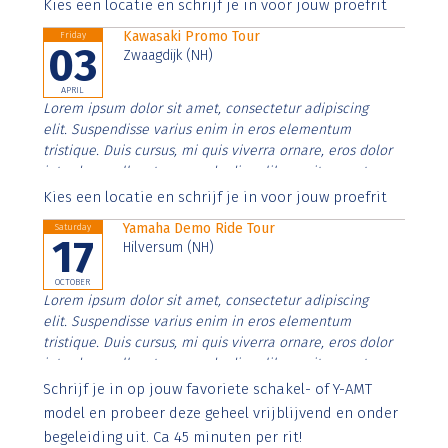
Aenean faucibus nibh et justo cursus id rutrum lorem
Kies een locatie en schrijf je in voor jouw proefrit
imperdiet. Nunc ut sem vitae risus tristique posuere.
Kawasaki Promo Tour
Friday
03
Zwaagdijk (NH)
APRIL
Lorem ipsum dolor sit amet, consectetur adipiscing
elit. Suspendisse varius enim in eros elementum
tristique. Duis cursus, mi quis viverra ornare, eros dolor
interdum nulla, ut commodo diam libero vitae erat.
Aenean faucibus nibh et justo cursus id rutrum lorem
Kies een locatie en schrijf je in voor jouw proefrit
imperdiet. Nunc ut sem vitae risus tristique posuere.
Yamaha Demo Ride Tour
Saturday
17
Hilversum (NH)
OCTOBER
Lorem ipsum dolor sit amet, consectetur adipiscing
elit. Suspendisse varius enim in eros elementum
tristique. Duis cursus, mi quis viverra ornare, eros dolor
interdum nulla, ut commodo diam libero vitae erat.
Aenean faucibus nibh et justo cursus id rutrum lorem
Schrijf je in op jouw favoriete schakel- of Y-AMT
imperdiet. Nunc ut sem vitae risus tristique posuere.
model en probeer deze geheel vrijblijvend en onder
begeleiding uit. Ca 45 minuten per rit!