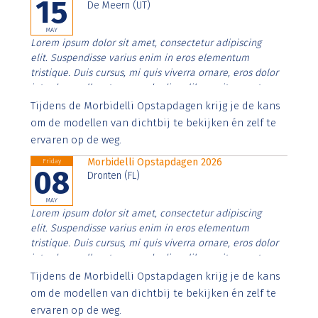
15
De Meern (UT)
MAY
Lorem ipsum dolor sit amet, consectetur adipiscing
elit. Suspendisse varius enim in eros elementum
tristique. Duis cursus, mi quis viverra ornare, eros dolor
interdum nulla, ut commodo diam libero vitae erat.
Aenean faucibus nibh et justo cursus id rutrum lorem
Tijdens de Morbidelli Opstapdagen krijg je de kans
imperdiet. Nunc ut sem vitae risus tristique posuere.
om de modellen van dichtbij te bekijken én zelf te
ervaren op de weg.
Morbidelli Opstapdagen 2026
Friday
08
Dronten (FL)
MAY
Lorem ipsum dolor sit amet, consectetur adipiscing
elit. Suspendisse varius enim in eros elementum
tristique. Duis cursus, mi quis viverra ornare, eros dolor
interdum nulla, ut commodo diam libero vitae erat.
Aenean faucibus nibh et justo cursus id rutrum lorem
Tijdens de Morbidelli Opstapdagen krijg je de kans
imperdiet. Nunc ut sem vitae risus tristique posuere.
om de modellen van dichtbij te bekijken én zelf te
ervaren op de weg.