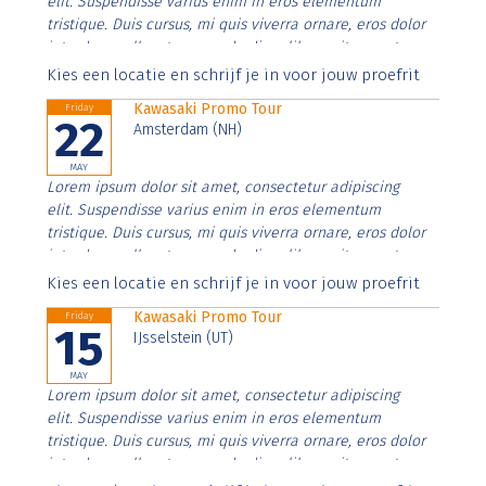
elit. Suspendisse varius enim in eros elementum
tristique. Duis cursus, mi quis viverra ornare, eros dolor
interdum nulla, ut commodo diam libero vitae erat.
Aenean faucibus nibh et justo cursus id rutrum lorem
Kies een locatie en schrijf je in voor jouw proefrit
imperdiet. Nunc ut sem vitae risus tristique posuere.
Kawasaki Promo Tour
Friday
22
Amsterdam (NH)
MAY
Lorem ipsum dolor sit amet, consectetur adipiscing
elit. Suspendisse varius enim in eros elementum
tristique. Duis cursus, mi quis viverra ornare, eros dolor
interdum nulla, ut commodo diam libero vitae erat.
Aenean faucibus nibh et justo cursus id rutrum lorem
Kies een locatie en schrijf je in voor jouw proefrit
imperdiet. Nunc ut sem vitae risus tristique posuere.
Kawasaki Promo Tour
Friday
15
IJsselstein (UT)
MAY
Lorem ipsum dolor sit amet, consectetur adipiscing
elit. Suspendisse varius enim in eros elementum
tristique. Duis cursus, mi quis viverra ornare, eros dolor
interdum nulla, ut commodo diam libero vitae erat.