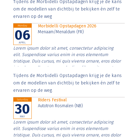
Aenean faucibus nibh et justo cursus id rutrum lorem
Tijdens de Morbidelli Opstapdagen krijg je de kans
imperdiet. Nunc ut sem vitae risus tristique posuere.
om de modellen van dichtbij te bekijken én zelf te
ervaren op de weg
Morbidelli Opstapdagen 2026
Monday
06
Menaam/Menaldum (FR)
APRIL
Lorem ipsum dolor sit amet, consectetur adipiscing
elit. Suspendisse varius enim in eros elementum
tristique. Duis cursus, mi quis viverra ornare, eros dolor
interdum nulla, ut commodo diam libero vitae erat.
Aenean faucibus nibh et justo cursus id rutrum lorem
Tijdens de Morbidelli Opstapdagen krijg je de kans
imperdiet. Nunc ut sem vitae risus tristique posuere.
om de modellen van dichtbij te bekijken én zelf te
ervaren op de weg.
Riders Festival
Saturday
30
Autotron Rosmalen (NB)
MAY
Lorem ipsum dolor sit amet, consectetur adipiscing
elit. Suspendisse varius enim in eros elementum
tristique. Duis cursus, mi quis viverra ornare, eros dolor