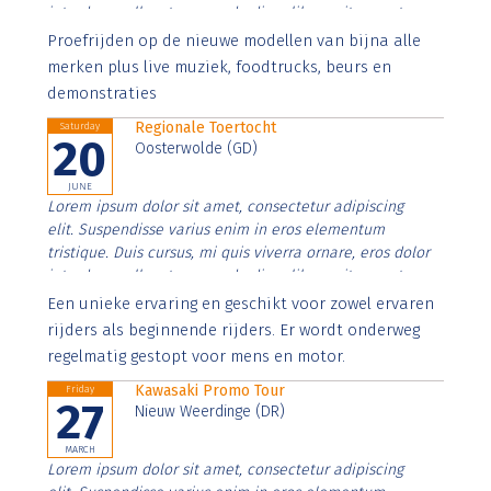
interdum nulla, ut commodo diam libero vitae erat.
Aenean faucibus nibh et justo cursus id rutrum lorem
Proefrijden op de nieuwe modellen van bijna alle
imperdiet. Nunc ut sem vitae risus tristique posuere.
merken plus live muziek, foodtrucks, beurs en
demonstraties
Regionale Toertocht
Saturday
20
Oosterwolde (GD)
JUNE
Lorem ipsum dolor sit amet, consectetur adipiscing
elit. Suspendisse varius enim in eros elementum
tristique. Duis cursus, mi quis viverra ornare, eros dolor
interdum nulla, ut commodo diam libero vitae erat.
Aenean faucibus nibh et justo cursus id rutrum lorem
Een unieke ervaring en geschikt voor zowel ervaren
imperdiet. Nunc ut sem vitae risus tristique posuere.
rijders als beginnende rijders. Er wordt onderweg
regelmatig gestopt voor mens en motor.
Kawasaki Promo Tour
Friday
27
Nieuw Weerdinge (DR)
MARCH
Lorem ipsum dolor sit amet, consectetur adipiscing