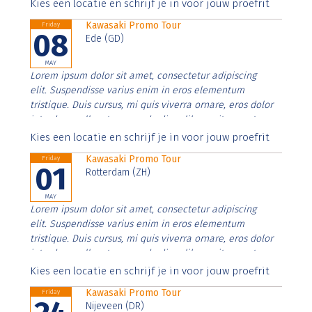
Aenean faucibus nibh et justo cursus id rutrum lorem
Kies een locatie en schrijf je in voor jouw proefrit
imperdiet. Nunc ut sem vitae risus tristique posuere.
Kawasaki Promo Tour
Friday
08
Ede (GD)
MAY
Lorem ipsum dolor sit amet, consectetur adipiscing
elit. Suspendisse varius enim in eros elementum
tristique. Duis cursus, mi quis viverra ornare, eros dolor
interdum nulla, ut commodo diam libero vitae erat.
Aenean faucibus nibh et justo cursus id rutrum lorem
Kies een locatie en schrijf je in voor jouw proefrit
imperdiet. Nunc ut sem vitae risus tristique posuere.
Kawasaki Promo Tour
Friday
01
Rotterdam (ZH)
MAY
Lorem ipsum dolor sit amet, consectetur adipiscing
elit. Suspendisse varius enim in eros elementum
tristique. Duis cursus, mi quis viverra ornare, eros dolor
interdum nulla, ut commodo diam libero vitae erat.
Aenean faucibus nibh et justo cursus id rutrum lorem
Kies een locatie en schrijf je in voor jouw proefrit
imperdiet. Nunc ut sem vitae risus tristique posuere.
Kawasaki Promo Tour
Friday
Nijeveen (DR)