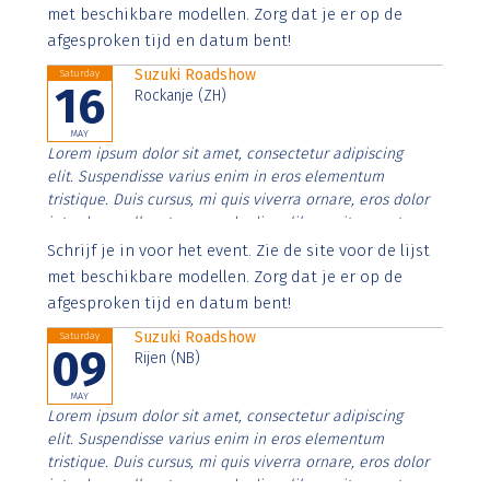
imperdiet. Nunc ut sem vitae risus tristique posuere.
met beschikbare modellen. Zorg dat je er op de
afgesproken tijd en datum bent!
Suzuki Roadshow
Saturday
16
Rockanje (ZH)
MAY
Lorem ipsum dolor sit amet, consectetur adipiscing
elit. Suspendisse varius enim in eros elementum
tristique. Duis cursus, mi quis viverra ornare, eros dolor
interdum nulla, ut commodo diam libero vitae erat.
Aenean faucibus nibh et justo cursus id rutrum lorem
Schrijf je in voor het event. Zie de site voor de lijst
imperdiet. Nunc ut sem vitae risus tristique posuere.
met beschikbare modellen. Zorg dat je er op de
afgesproken tijd en datum bent!
Suzuki Roadshow
Saturday
09
Rijen (NB)
MAY
Lorem ipsum dolor sit amet, consectetur adipiscing
elit. Suspendisse varius enim in eros elementum
tristique. Duis cursus, mi quis viverra ornare, eros dolor
interdum nulla, ut commodo diam libero vitae erat.