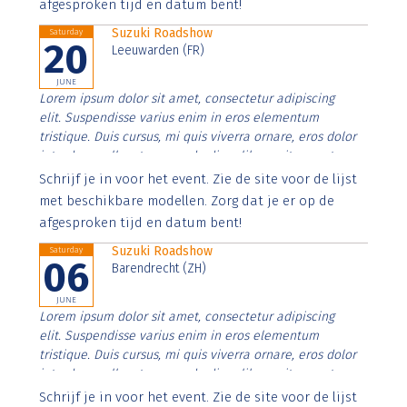
afgesproken tijd en datum bent!
Suzuki Roadshow
Saturday
20
Leeuwarden (FR)
JUNE
Lorem ipsum dolor sit amet, consectetur adipiscing
elit. Suspendisse varius enim in eros elementum
tristique. Duis cursus, mi quis viverra ornare, eros dolor
interdum nulla, ut commodo diam libero vitae erat.
Aenean faucibus nibh et justo cursus id rutrum lorem
Schrijf je in voor het event. Zie de site voor de lijst
imperdiet. Nunc ut sem vitae risus tristique posuere.
met beschikbare modellen. Zorg dat je er op de
afgesproken tijd en datum bent!
Suzuki Roadshow
Saturday
06
Barendrecht (ZH)
JUNE
Lorem ipsum dolor sit amet, consectetur adipiscing
elit. Suspendisse varius enim in eros elementum
tristique. Duis cursus, mi quis viverra ornare, eros dolor
interdum nulla, ut commodo diam libero vitae erat.
Aenean faucibus nibh et justo cursus id rutrum lorem
Schrijf je in voor het event. Zie de site voor de lijst