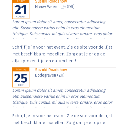
Susuki Roadshow
Friday
21
NIeuw Weerdinge (DR)
AUGUST
Lorem ipsum dolor sit amet, consectetur adipiscing
elit. Suspendisse varius enim in eros elementum
tristique. Duis cursus, mi quis viverra ornare, eros dolor
interdum nulla, ut commodo diam libero vitae erat.
Aenean faucibus nibh et justo cursus id rutrum lorem
Schrijf je in voor het event. Zie de site voor de lijst
imperdiet. Nunc ut sem vitae risus tristique posuere.
met beschikbare modellen. Zorg dat je er op de
afgesproken tijd en datum bent!
Suzuki Roadshow
Saturday
25
Bodegraven (ZH)
JULY
Lorem ipsum dolor sit amet, consectetur adipiscing
elit. Suspendisse varius enim in eros elementum
tristique. Duis cursus, mi quis viverra ornare, eros dolor
interdum nulla, ut commodo diam libero vitae erat.
Aenean faucibus nibh et justo cursus id rutrum lorem
Schrijf je in voor het event. Zie de site voor de lijst
imperdiet. Nunc ut sem vitae risus tristique posuere.
met beschikbare modellen. Zorg dat je er op de