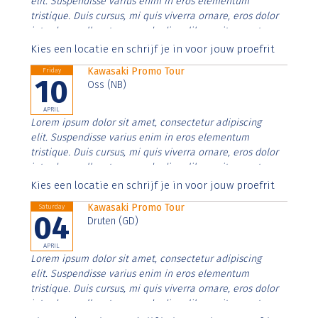
elit. Suspendisse varius enim in eros elementum
tristique. Duis cursus, mi quis viverra ornare, eros dolor
interdum nulla, ut commodo diam libero vitae erat.
Aenean faucibus nibh et justo cursus id rutrum lorem
Kies een locatie en schrijf je in voor jouw proefrit
imperdiet. Nunc ut sem vitae risus tristique posuere.
Kawasaki Promo Tour
Friday
10
Oss (NB)
APRIL
Lorem ipsum dolor sit amet, consectetur adipiscing
elit. Suspendisse varius enim in eros elementum
tristique. Duis cursus, mi quis viverra ornare, eros dolor
interdum nulla, ut commodo diam libero vitae erat.
Aenean faucibus nibh et justo cursus id rutrum lorem
Kies een locatie en schrijf je in voor jouw proefrit
imperdiet. Nunc ut sem vitae risus tristique posuere.
Kawasaki Promo Tour
Saturday
04
Druten (GD)
APRIL
Lorem ipsum dolor sit amet, consectetur adipiscing
elit. Suspendisse varius enim in eros elementum
tristique. Duis cursus, mi quis viverra ornare, eros dolor
interdum nulla, ut commodo diam libero vitae erat.