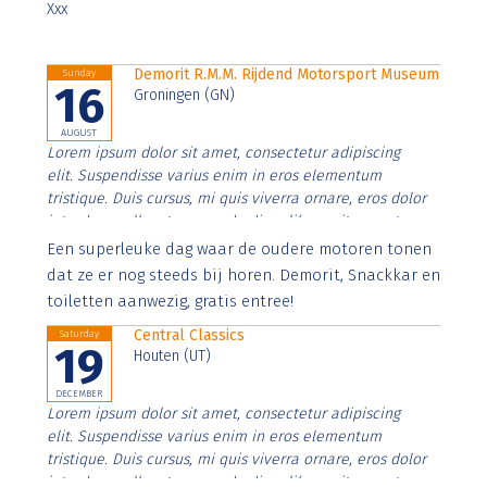
Xxx
Demorit R.M.M. Rijdend Motorsport Museum
Sunday
16
Groningen (GN)
AUGUST
Lorem ipsum dolor sit amet, consectetur adipiscing
elit. Suspendisse varius enim in eros elementum
tristique. Duis cursus, mi quis viverra ornare, eros dolor
interdum nulla, ut commodo diam libero vitae erat.
Aenean faucibus nibh et justo cursus id rutrum lorem
Een superleuke dag waar de oudere motoren tonen
imperdiet. Nunc ut sem vitae risus tristique posuere.
dat ze er nog steeds bij horen. Demorit, Snackkar en
toiletten aanwezig, gratis entree!
Central Classics
Saturday
19
Houten (UT)
DECEMBER
Lorem ipsum dolor sit amet, consectetur adipiscing
elit. Suspendisse varius enim in eros elementum
tristique. Duis cursus, mi quis viverra ornare, eros dolor
interdum nulla, ut commodo diam libero vitae erat.