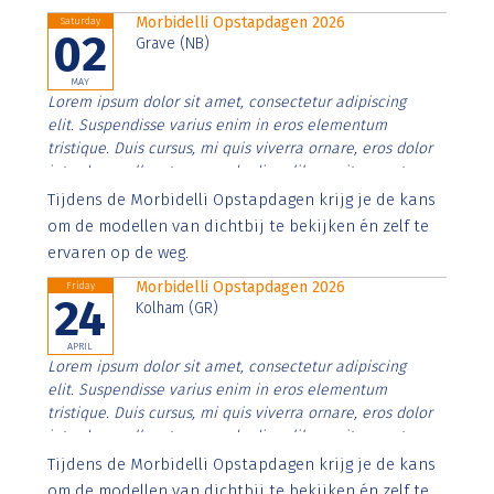
Morbidelli Opstapdagen 2026
Saturday
02
Grave (NB)
MAY
Lorem ipsum dolor sit amet, consectetur adipiscing
elit. Suspendisse varius enim in eros elementum
tristique. Duis cursus, mi quis viverra ornare, eros dolor
interdum nulla, ut commodo diam libero vitae erat.
Aenean faucibus nibh et justo cursus id rutrum lorem
Tijdens de Morbidelli Opstapdagen krijg je de kans
imperdiet. Nunc ut sem vitae risus tristique posuere.
om de modellen van dichtbij te bekijken én zelf te
ervaren op de weg.
Morbidelli Opstapdagen 2026
Friday
24
Kolham (GR)
APRIL
Lorem ipsum dolor sit amet, consectetur adipiscing
elit. Suspendisse varius enim in eros elementum
tristique. Duis cursus, mi quis viverra ornare, eros dolor
interdum nulla, ut commodo diam libero vitae erat.
Aenean faucibus nibh et justo cursus id rutrum lorem
Tijdens de Morbidelli Opstapdagen krijg je de kans
imperdiet. Nunc ut sem vitae risus tristique posuere.
om de modellen van dichtbij te bekijken én zelf te