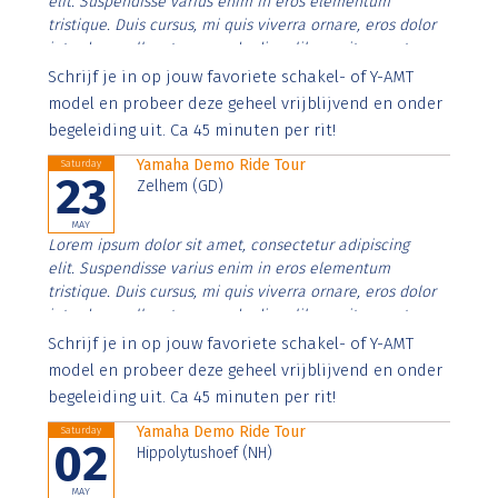
elit. Suspendisse varius enim in eros elementum
tristique. Duis cursus, mi quis viverra ornare, eros dolor
interdum nulla, ut commodo diam libero vitae erat.
Aenean faucibus nibh et justo cursus id rutrum lorem
Schrijf je in op jouw favoriete schakel- of Y-AMT
imperdiet. Nunc ut sem vitae risus tristique posuere.
model en probeer deze geheel vrijblijvend en onder
begeleiding uit. Ca 45 minuten per rit!
Yamaha Demo Ride Tour
Saturday
23
Zelhem (GD)
MAY
Lorem ipsum dolor sit amet, consectetur adipiscing
elit. Suspendisse varius enim in eros elementum
tristique. Duis cursus, mi quis viverra ornare, eros dolor
interdum nulla, ut commodo diam libero vitae erat.
Aenean faucibus nibh et justo cursus id rutrum lorem
Schrijf je in op jouw favoriete schakel- of Y-AMT
imperdiet. Nunc ut sem vitae risus tristique posuere.
model en probeer deze geheel vrijblijvend en onder
begeleiding uit. Ca 45 minuten per rit!
Yamaha Demo Ride Tour
Saturday
02
Hippolytushoef (NH)
MAY