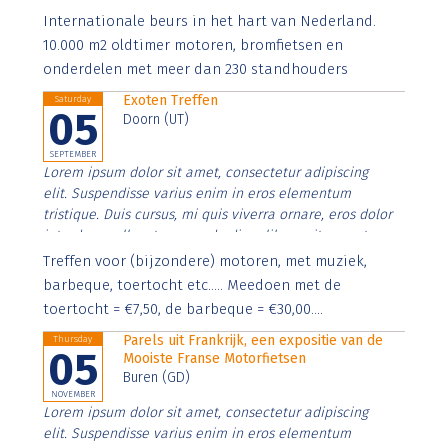
Aenean faucibus nibh et justo cursus id rutrum lorem
Internationale beurs in het hart van Nederland.
imperdiet. Nunc ut sem vitae risus tristique posuere.
10.000 m2 oldtimer motoren, bromfietsen en
onderdelen met meer dan 230 standhouders
Exoten Treffen
Saturday
05
Doorn (UT)
SEPTEMBER
Lorem ipsum dolor sit amet, consectetur adipiscing
elit. Suspendisse varius enim in eros elementum
tristique. Duis cursus, mi quis viverra ornare, eros dolor
interdum nulla, ut commodo diam libero vitae erat.
Aenean faucibus nibh et justo cursus id rutrum lorem
Treffen voor (bijzondere) motoren, met muziek,
imperdiet. Nunc ut sem vitae risus tristique posuere.
barbeque, toertocht etc..... Meedoen met de
toertocht = €7,50, de barbeque = €30,00....
Parels uit Frankrijk, een expositie van de
Thursday
05
Mooiste Franse Motorfietsen
Buren (GD)
NOVEMBER
Lorem ipsum dolor sit amet, consectetur adipiscing
elit. Suspendisse varius enim in eros elementum