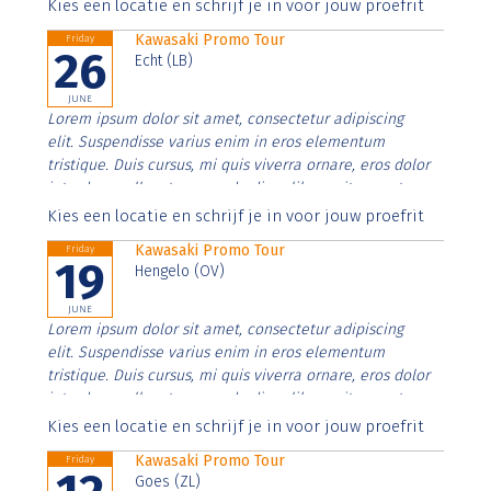
Aenean faucibus nibh et justo cursus id rutrum lorem
Kies een locatie en schrijf je in voor jouw proefrit
imperdiet. Nunc ut sem vitae risus tristique posuere.
Kawasaki Promo Tour
Friday
26
Echt (LB)
JUNE
Lorem ipsum dolor sit amet, consectetur adipiscing
elit. Suspendisse varius enim in eros elementum
tristique. Duis cursus, mi quis viverra ornare, eros dolor
interdum nulla, ut commodo diam libero vitae erat.
Aenean faucibus nibh et justo cursus id rutrum lorem
Kies een locatie en schrijf je in voor jouw proefrit
imperdiet. Nunc ut sem vitae risus tristique posuere.
Kawasaki Promo Tour
Friday
19
Hengelo (OV)
JUNE
Lorem ipsum dolor sit amet, consectetur adipiscing
elit. Suspendisse varius enim in eros elementum
tristique. Duis cursus, mi quis viverra ornare, eros dolor
interdum nulla, ut commodo diam libero vitae erat.
Aenean faucibus nibh et justo cursus id rutrum lorem
Kies een locatie en schrijf je in voor jouw proefrit
imperdiet. Nunc ut sem vitae risus tristique posuere.
Kawasaki Promo Tour
Friday
Goes (ZL)