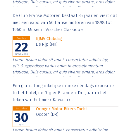
tristique. Duis cursus, mi quis viverra ornare, eros dolor
interdum nulla, ut commodo diam libero vitae erat.
Aenean faucibus nibh et justo cursus id rutrum lorem
De Club Franse Motoren bestaat 35 jaar en viert dat
imperdiet. Nunc ut sem vitae risus tristique posuere.
met een expo van 50 franse motoren van 1898 tot
1960 in Museum Visscher Classique.
KJMV Clubdag
Sunday
22
De Rijp (NH)
NOVEMBER
Lorem ipsum dolor sit amet, consectetur adipiscing
elit. Suspendisse varius enim in eros elementum
tristique. Duis cursus, mi quis viverra ornare, eros dolor
interdum nulla, ut commodo diam libero vitae erat.
Aenean faucibus nibh et justo cursus id rutrum lorem
Een gratis toegankelijke unieke ééndags expositie.
imperdiet. Nunc ut sem vitae risus tristique posuere.
In het hotel, de Rijper Eilanden. Dit jaar in het
teken van het merk Kawasaki.
Oringer Motor Bikers Tocht
Saturday
30
Odoorn (DR)
MAY
Lorem ipsum dolor sit amet, consectetur adipiscing