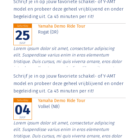
Aenean faucibus nibh et justo cursus id rutrum lorem
Schrijf je in op jouw favoriete schakel- of Y-AMT
imperdiet. Nunc ut sem vitae risus tristique posuere.
model en probeer deze geheel vrijblijvend en onder
begeleiding uit. Ca 45 minuten per rit!
Yamaha Demo Ride Tour
Saturday
25
Rogat (DR)
JULY
Lorem ipsum dolor sit amet, consectetur adipiscing
elit. Suspendisse varius enim in eros elementum
tristique. Duis cursus, mi quis viverra ornare, eros dolor
interdum nulla, ut commodo diam libero vitae erat.
Aenean faucibus nibh et justo cursus id rutrum lorem
Schrijf je in op jouw favoriete schakel- of Y-AMT
imperdiet. Nunc ut sem vitae risus tristique posuere.
model en probeer deze geheel vrijblijvend en onder
begeleiding uit. Ca 45 minuten per rit!
Yamaha Demo Ride Tour
Saturday
04
Volkel (NB)
JULY
Lorem ipsum dolor sit amet, consectetur adipiscing
elit. Suspendisse varius enim in eros elementum
tristique. Duis cursus, mi quis viverra ornare, eros dolor