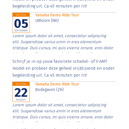
begeleiding uit. Ca 45 minuten per rit!
Yamaha Demo Ride Tour
Saturday
05
Uithoorn (NH)
SEPTEMBER
Lorem ipsum dolor sit amet, consectetur adipiscing
elit. Suspendisse varius enim in eros elementum
tristique. Duis cursus, mi quis viverra ornare, eros dolor
interdum nulla, ut commodo diam libero vitae erat.
Aenean faucibus nibh et justo cursus id rutrum lorem
Schrijf je in op jouw favoriete schakel- of Y-AMT
imperdiet. Nunc ut sem vitae risus tristique posuere.
model en probeer deze geheel vrijblijvend en onder
begeleiding uit. Ca 45 minuten per rit!
Yamaha Demo Ride Tour
Saturday
22
Bodegaven (ZH)
AUGUST
Lorem ipsum dolor sit amet, consectetur adipiscing
elit. Suspendisse varius enim in eros elementum
tristique. Duis cursus, mi quis viverra ornare, eros dolor
interdum nulla, ut commodo diam libero vitae erat.