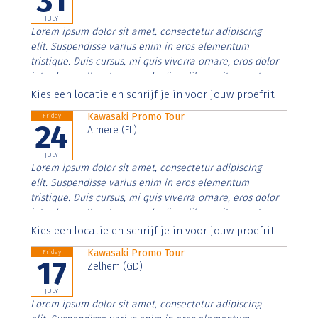
31
JULY
Lorem ipsum dolor sit amet, consectetur adipiscing
elit. Suspendisse varius enim in eros elementum
tristique. Duis cursus, mi quis viverra ornare, eros dolor
interdum nulla, ut commodo diam libero vitae erat.
Aenean faucibus nibh et justo cursus id rutrum lorem
Kies een locatie en schrijf je in voor jouw proefrit
imperdiet. Nunc ut sem vitae risus tristique posuere.
Kawasaki Promo Tour
Friday
24
Almere (FL)
JULY
Lorem ipsum dolor sit amet, consectetur adipiscing
elit. Suspendisse varius enim in eros elementum
tristique. Duis cursus, mi quis viverra ornare, eros dolor
interdum nulla, ut commodo diam libero vitae erat.
Aenean faucibus nibh et justo cursus id rutrum lorem
Kies een locatie en schrijf je in voor jouw proefrit
imperdiet. Nunc ut sem vitae risus tristique posuere.
Kawasaki Promo Tour
Friday
17
Zelhem (GD)
JULY
Lorem ipsum dolor sit amet, consectetur adipiscing