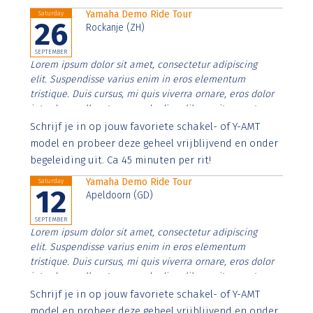
Yamaha Demo Ride Tour
Saturday
26
Rockanje (ZH)
SEPTEMBER
Lorem ipsum dolor sit amet, consectetur adipiscing
elit. Suspendisse varius enim in eros elementum
tristique. Duis cursus, mi quis viverra ornare, eros dolor
interdum nulla, ut commodo diam libero vitae erat.
Aenean faucibus nibh et justo cursus id rutrum lorem
Schrijf je in op jouw favoriete schakel- of Y-AMT
imperdiet. Nunc ut sem vitae risus tristique posuere.
model en probeer deze geheel vrijblijvend en onder
begeleiding uit. Ca 45 minuten per rit!
Yamaha Demo Ride Tour
Saturday
12
Apeldoorn (GD)
SEPTEMBER
Lorem ipsum dolor sit amet, consectetur adipiscing
elit. Suspendisse varius enim in eros elementum
tristique. Duis cursus, mi quis viverra ornare, eros dolor
interdum nulla, ut commodo diam libero vitae erat.
Aenean faucibus nibh et justo cursus id rutrum lorem
Schrijf je in op jouw favoriete schakel- of Y-AMT
imperdiet. Nunc ut sem vitae risus tristique posuere.
model en probeer deze geheel vrijblijvend en onder