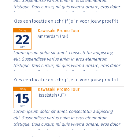
elit. Suspendisse varius enim in eros elementum
tristique. Duis cursus, mi quis viverra ornare, eros dolor
interdum nulla, ut commodo diam libero vitae erat.
Aenean faucibus nibh et justo cursus id rutrum lorem
Kies een locatie en schrijf je in voor jouw proefrit
imperdiet. Nunc ut sem vitae risus tristique posuere.
Kawasaki Promo Tour
Friday
22
Amsterdam (NH)
MAY
Lorem ipsum dolor sit amet, consectetur adipiscing
elit. Suspendisse varius enim in eros elementum
tristique. Duis cursus, mi quis viverra ornare, eros dolor
interdum nulla, ut commodo diam libero vitae erat.
Aenean faucibus nibh et justo cursus id rutrum lorem
Kies een locatie en schrijf je in voor jouw proefrit
imperdiet. Nunc ut sem vitae risus tristique posuere.
Kawasaki Promo Tour
Friday
15
IJsselstein (UT)
MAY
Lorem ipsum dolor sit amet, consectetur adipiscing
elit. Suspendisse varius enim in eros elementum
tristique. Duis cursus, mi quis viverra ornare, eros dolor
interdum nulla, ut commodo diam libero vitae erat.