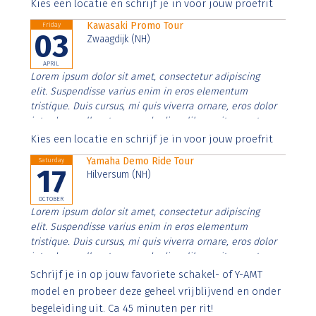
Aenean faucibus nibh et justo cursus id rutrum lorem
Kies een locatie en schrijf je in voor jouw proefrit
imperdiet. Nunc ut sem vitae risus tristique posuere.
Kawasaki Promo Tour
Friday
03
Zwaagdijk (NH)
APRIL
Lorem ipsum dolor sit amet, consectetur adipiscing
elit. Suspendisse varius enim in eros elementum
tristique. Duis cursus, mi quis viverra ornare, eros dolor
interdum nulla, ut commodo diam libero vitae erat.
Aenean faucibus nibh et justo cursus id rutrum lorem
Kies een locatie en schrijf je in voor jouw proefrit
imperdiet. Nunc ut sem vitae risus tristique posuere.
Yamaha Demo Ride Tour
Saturday
17
Hilversum (NH)
OCTOBER
Lorem ipsum dolor sit amet, consectetur adipiscing
elit. Suspendisse varius enim in eros elementum
tristique. Duis cursus, mi quis viverra ornare, eros dolor
interdum nulla, ut commodo diam libero vitae erat.
Aenean faucibus nibh et justo cursus id rutrum lorem
Schrijf je in op jouw favoriete schakel- of Y-AMT
imperdiet. Nunc ut sem vitae risus tristique posuere.
model en probeer deze geheel vrijblijvend en onder
begeleiding uit. Ca 45 minuten per rit!