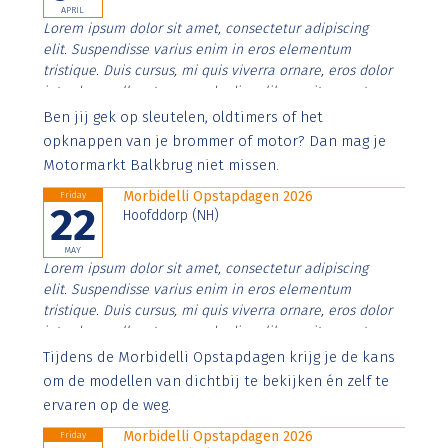
APRIL
Lorem ipsum dolor sit amet, consectetur adipiscing
elit. Suspendisse varius enim in eros elementum
tristique. Duis cursus, mi quis viverra ornare, eros dolor
interdum nulla, ut commodo diam libero vitae erat.
Aenean faucibus nibh et justo cursus id rutrum lorem
Ben jij gek op sleutelen, oldtimers of het
imperdiet. Nunc ut sem vitae risus tristique posuere.
opknappen van je brommer of motor? Dan mag je
Motormarkt Balkbrug niet missen.
Morbidelli Opstapdagen 2026
Friday
22
Hoofddorp (NH)
MAY
Lorem ipsum dolor sit amet, consectetur adipiscing
elit. Suspendisse varius enim in eros elementum
tristique. Duis cursus, mi quis viverra ornare, eros dolor
interdum nulla, ut commodo diam libero vitae erat.
Aenean faucibus nibh et justo cursus id rutrum lorem
Tijdens de Morbidelli Opstapdagen krijg je de kans
imperdiet. Nunc ut sem vitae risus tristique posuere.
om de modellen van dichtbij te bekijken én zelf te
ervaren op de weg.
Morbidelli Opstapdagen 2026
Friday