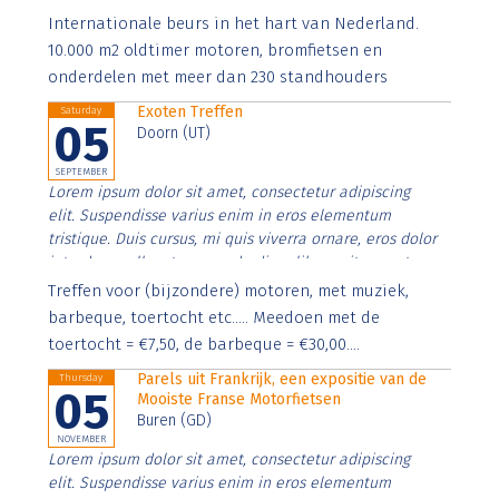
Aenean faucibus nibh et justo cursus id rutrum lorem
Internationale beurs in het hart van Nederland.
imperdiet. Nunc ut sem vitae risus tristique posuere.
10.000 m2 oldtimer motoren, bromfietsen en
onderdelen met meer dan 230 standhouders
Exoten Treffen
Saturday
05
Doorn (UT)
SEPTEMBER
Lorem ipsum dolor sit amet, consectetur adipiscing
elit. Suspendisse varius enim in eros elementum
tristique. Duis cursus, mi quis viverra ornare, eros dolor
interdum nulla, ut commodo diam libero vitae erat.
Aenean faucibus nibh et justo cursus id rutrum lorem
Treffen voor (bijzondere) motoren, met muziek,
imperdiet. Nunc ut sem vitae risus tristique posuere.
barbeque, toertocht etc..... Meedoen met de
toertocht = €7,50, de barbeque = €30,00....
Parels uit Frankrijk, een expositie van de
Thursday
05
Mooiste Franse Motorfietsen
Buren (GD)
NOVEMBER
Lorem ipsum dolor sit amet, consectetur adipiscing
elit. Suspendisse varius enim in eros elementum