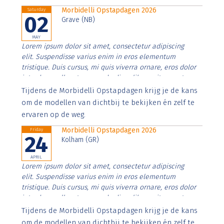
Morbidelli Opstapdagen 2026
Saturday
02
Grave (NB)
MAY
Lorem ipsum dolor sit amet, consectetur adipiscing
elit. Suspendisse varius enim in eros elementum
tristique. Duis cursus, mi quis viverra ornare, eros dolor
interdum nulla, ut commodo diam libero vitae erat.
Aenean faucibus nibh et justo cursus id rutrum lorem
Tijdens de Morbidelli Opstapdagen krijg je de kans
imperdiet. Nunc ut sem vitae risus tristique posuere.
om de modellen van dichtbij te bekijken én zelf te
ervaren op de weg.
Morbidelli Opstapdagen 2026
Friday
24
Kolham (GR)
APRIL
Lorem ipsum dolor sit amet, consectetur adipiscing
elit. Suspendisse varius enim in eros elementum
tristique. Duis cursus, mi quis viverra ornare, eros dolor
interdum nulla, ut commodo diam libero vitae erat.
Aenean faucibus nibh et justo cursus id rutrum lorem
Tijdens de Morbidelli Opstapdagen krijg je de kans
imperdiet. Nunc ut sem vitae risus tristique posuere.
om de modellen van dichtbij te bekijken én zelf te