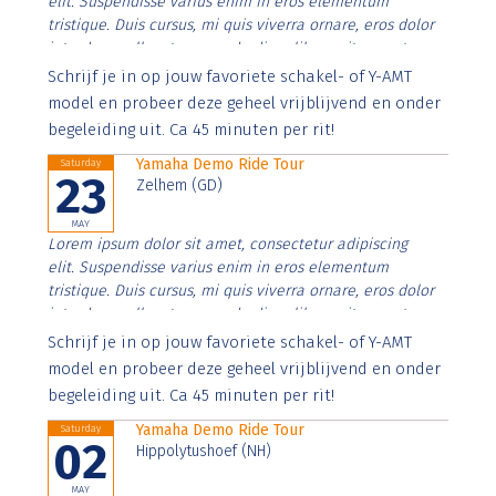
elit. Suspendisse varius enim in eros elementum
tristique. Duis cursus, mi quis viverra ornare, eros dolor
interdum nulla, ut commodo diam libero vitae erat.
Aenean faucibus nibh et justo cursus id rutrum lorem
Schrijf je in op jouw favoriete schakel- of Y-AMT
imperdiet. Nunc ut sem vitae risus tristique posuere.
model en probeer deze geheel vrijblijvend en onder
begeleiding uit. Ca 45 minuten per rit!
Yamaha Demo Ride Tour
Saturday
23
Zelhem (GD)
MAY
Lorem ipsum dolor sit amet, consectetur adipiscing
elit. Suspendisse varius enim in eros elementum
tristique. Duis cursus, mi quis viverra ornare, eros dolor
interdum nulla, ut commodo diam libero vitae erat.
Aenean faucibus nibh et justo cursus id rutrum lorem
Schrijf je in op jouw favoriete schakel- of Y-AMT
imperdiet. Nunc ut sem vitae risus tristique posuere.
model en probeer deze geheel vrijblijvend en onder
begeleiding uit. Ca 45 minuten per rit!
Yamaha Demo Ride Tour
Saturday
02
Hippolytushoef (NH)
MAY