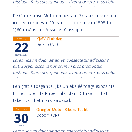
tristique. Duis cursus, mi quis viverra ornare, eros dolor
interdum nulla, ut commodo diam libero vitae erat.
Aenean faucibus nibh et justo cursus id rutrum lorem
De Club Franse Motoren bestaat 35 jaar en viert dat
imperdiet. Nunc ut sem vitae risus tristique posuere.
met een expo van 50 franse motoren van 1898 tot
1960 in Museum Visscher Classique.
KJMV Clubdag
Sunday
22
De Rijp (NH)
NOVEMBER
Lorem ipsum dolor sit amet, consectetur adipiscing
elit. Suspendisse varius enim in eros elementum
tristique. Duis cursus, mi quis viverra ornare, eros dolor
interdum nulla, ut commodo diam libero vitae erat.
Aenean faucibus nibh et justo cursus id rutrum lorem
Een gratis toegankelijke unieke ééndags expositie.
imperdiet. Nunc ut sem vitae risus tristique posuere.
In het hotel, de Rijper Eilanden. Dit jaar in het
teken van het merk Kawasaki.
Oringer Motor Bikers Tocht
Saturday
30
Odoorn (DR)
MAY
Lorem ipsum dolor sit amet, consectetur adipiscing