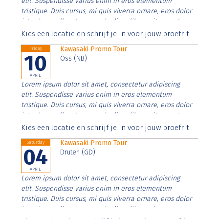
elit. Suspendisse varius enim in eros elementum
tristique. Duis cursus, mi quis viverra ornare, eros dolor
interdum nulla, ut commodo diam libero vitae erat.
Aenean faucibus nibh et justo cursus id rutrum lorem
Kies een locatie en schrijf je in voor jouw proefrit
imperdiet. Nunc ut sem vitae risus tristique posuere.
Kawasaki Promo Tour
Friday
10
Oss (NB)
APRIL
Lorem ipsum dolor sit amet, consectetur adipiscing
elit. Suspendisse varius enim in eros elementum
tristique. Duis cursus, mi quis viverra ornare, eros dolor
interdum nulla, ut commodo diam libero vitae erat.
Aenean faucibus nibh et justo cursus id rutrum lorem
Kies een locatie en schrijf je in voor jouw proefrit
imperdiet. Nunc ut sem vitae risus tristique posuere.
Kawasaki Promo Tour
Saturday
04
Druten (GD)
APRIL
Lorem ipsum dolor sit amet, consectetur adipiscing
elit. Suspendisse varius enim in eros elementum
tristique. Duis cursus, mi quis viverra ornare, eros dolor
interdum nulla, ut commodo diam libero vitae erat.