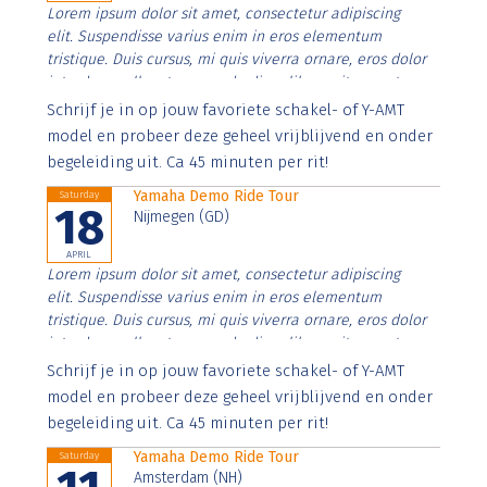
Lorem ipsum dolor sit amet, consectetur adipiscing
elit. Suspendisse varius enim in eros elementum
tristique. Duis cursus, mi quis viverra ornare, eros dolor
interdum nulla, ut commodo diam libero vitae erat.
Aenean faucibus nibh et justo cursus id rutrum lorem
Schrijf je in op jouw favoriete schakel- of Y-AMT
imperdiet. Nunc ut sem vitae risus tristique posuere.
model en probeer deze geheel vrijblijvend en onder
begeleiding uit. Ca 45 minuten per rit!
Yamaha Demo Ride Tour
Saturday
18
Nijmegen (GD)
APRIL
Lorem ipsum dolor sit amet, consectetur adipiscing
elit. Suspendisse varius enim in eros elementum
tristique. Duis cursus, mi quis viverra ornare, eros dolor
interdum nulla, ut commodo diam libero vitae erat.
Aenean faucibus nibh et justo cursus id rutrum lorem
Schrijf je in op jouw favoriete schakel- of Y-AMT
imperdiet. Nunc ut sem vitae risus tristique posuere.
model en probeer deze geheel vrijblijvend en onder
begeleiding uit. Ca 45 minuten per rit!
Yamaha Demo Ride Tour
Saturday
Amsterdam (NH)