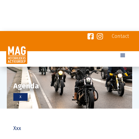
Contact
Agenda
X
Xxx