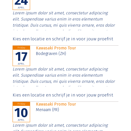
24
APRIL
Lorem ipsum dolor sit amet, consectetur adipiscing
elit. Suspendisse varius enim in eros elementum
tristique. Duis cursus, mi quis viverra ornare, eros dolor
interdum nulla, ut commodo diam libero vitae erat.
Aenean faucibus nibh et justo cursus id rutrum lorem
Kies een locatie en schrijf je in voor jouw proefrit
imperdiet. Nunc ut sem vitae risus tristique posuere.
Kawasaki Promo Tour
Friday
17
Bodegraven (ZH)
APRIL
Lorem ipsum dolor sit amet, consectetur adipiscing
elit. Suspendisse varius enim in eros elementum
tristique. Duis cursus, mi quis viverra ornare, eros dolor
interdum nulla, ut commodo diam libero vitae erat.
Aenean faucibus nibh et justo cursus id rutrum lorem
Kies een locatie en schrijf je in voor jouw proefrit
imperdiet. Nunc ut sem vitae risus tristique posuere.
Kawasaki Promo Tour
Friday
10
Menaam (FR)
APRIL
Lorem ipsum dolor sit amet, consectetur adipiscing