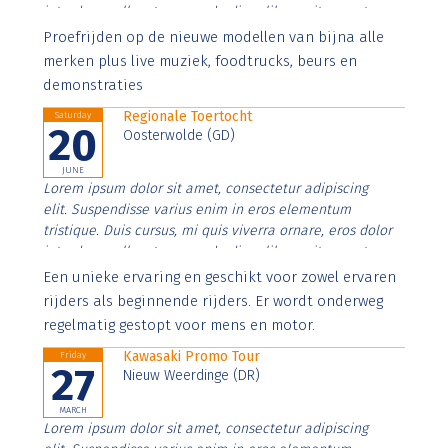
interdum nulla, ut commodo diam libero vitae erat.
Aenean faucibus nibh et justo cursus id rutrum lorem
Proefrijden op de nieuwe modellen van bijna alle
imperdiet. Nunc ut sem vitae risus tristique posuere.
merken plus live muziek, foodtrucks, beurs en
demonstraties
Regionale Toertocht
Saturday
20
Oosterwolde (GD)
JUNE
Lorem ipsum dolor sit amet, consectetur adipiscing
elit. Suspendisse varius enim in eros elementum
tristique. Duis cursus, mi quis viverra ornare, eros dolor
interdum nulla, ut commodo diam libero vitae erat.
Aenean faucibus nibh et justo cursus id rutrum lorem
Een unieke ervaring en geschikt voor zowel ervaren
imperdiet. Nunc ut sem vitae risus tristique posuere.
rijders als beginnende rijders. Er wordt onderweg
regelmatig gestopt voor mens en motor.
Kawasaki Promo Tour
Friday
27
Nieuw Weerdinge (DR)
MARCH
Lorem ipsum dolor sit amet, consectetur adipiscing