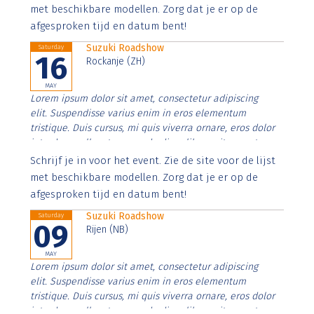
imperdiet. Nunc ut sem vitae risus tristique posuere.
met beschikbare modellen. Zorg dat je er op de
afgesproken tijd en datum bent!
Suzuki Roadshow
Saturday
16
Rockanje (ZH)
MAY
Lorem ipsum dolor sit amet, consectetur adipiscing
elit. Suspendisse varius enim in eros elementum
tristique. Duis cursus, mi quis viverra ornare, eros dolor
interdum nulla, ut commodo diam libero vitae erat.
Aenean faucibus nibh et justo cursus id rutrum lorem
Schrijf je in voor het event. Zie de site voor de lijst
imperdiet. Nunc ut sem vitae risus tristique posuere.
met beschikbare modellen. Zorg dat je er op de
afgesproken tijd en datum bent!
Suzuki Roadshow
Saturday
09
Rijen (NB)
MAY
Lorem ipsum dolor sit amet, consectetur adipiscing
elit. Suspendisse varius enim in eros elementum
tristique. Duis cursus, mi quis viverra ornare, eros dolor
interdum nulla, ut commodo diam libero vitae erat.