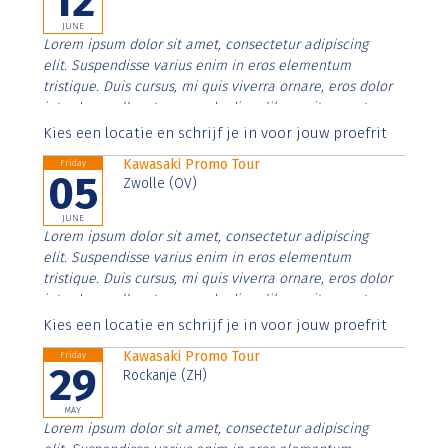
12
JUNE
Lorem ipsum dolor sit amet, consectetur adipiscing
elit. Suspendisse varius enim in eros elementum
tristique. Duis cursus, mi quis viverra ornare, eros dolor
interdum nulla, ut commodo diam libero vitae erat.
Aenean faucibus nibh et justo cursus id rutrum lorem
Kies een locatie en schrijf je in voor jouw proefrit
imperdiet. Nunc ut sem vitae risus tristique posuere.
Kawasaki Promo Tour
Friday
05
Zwolle (OV)
JUNE
Lorem ipsum dolor sit amet, consectetur adipiscing
elit. Suspendisse varius enim in eros elementum
tristique. Duis cursus, mi quis viverra ornare, eros dolor
interdum nulla, ut commodo diam libero vitae erat.
Aenean faucibus nibh et justo cursus id rutrum lorem
Kies een locatie en schrijf je in voor jouw proefrit
imperdiet. Nunc ut sem vitae risus tristique posuere.
Kawasaki Promo Tour
Friday
29
Rockanje (ZH)
MAY
Lorem ipsum dolor sit amet, consectetur adipiscing