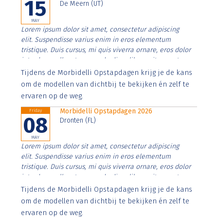
15
De Meern (UT)
MAY
Lorem ipsum dolor sit amet, consectetur adipiscing
elit. Suspendisse varius enim in eros elementum
tristique. Duis cursus, mi quis viverra ornare, eros dolor
interdum nulla, ut commodo diam libero vitae erat.
Aenean faucibus nibh et justo cursus id rutrum lorem
Tijdens de Morbidelli Opstapdagen krijg je de kans
imperdiet. Nunc ut sem vitae risus tristique posuere.
om de modellen van dichtbij te bekijken én zelf te
ervaren op de weg.
Morbidelli Opstapdagen 2026
Friday
08
Dronten (FL)
MAY
Lorem ipsum dolor sit amet, consectetur adipiscing
elit. Suspendisse varius enim in eros elementum
tristique. Duis cursus, mi quis viverra ornare, eros dolor
interdum nulla, ut commodo diam libero vitae erat.
Aenean faucibus nibh et justo cursus id rutrum lorem
Tijdens de Morbidelli Opstapdagen krijg je de kans
imperdiet. Nunc ut sem vitae risus tristique posuere.
om de modellen van dichtbij te bekijken én zelf te
ervaren op de weg.