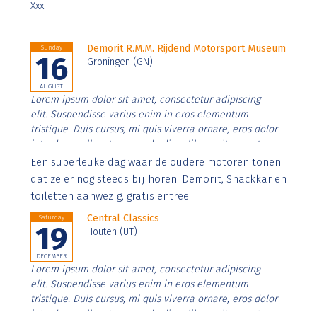
Xxx
Demorit R.M.M. Rijdend Motorsport Museum
Sunday
16
Groningen (GN)
AUGUST
Lorem ipsum dolor sit amet, consectetur adipiscing
elit. Suspendisse varius enim in eros elementum
tristique. Duis cursus, mi quis viverra ornare, eros dolor
interdum nulla, ut commodo diam libero vitae erat.
Aenean faucibus nibh et justo cursus id rutrum lorem
Een superleuke dag waar de oudere motoren tonen
imperdiet. Nunc ut sem vitae risus tristique posuere.
dat ze er nog steeds bij horen. Demorit, Snackkar en
toiletten aanwezig, gratis entree!
Central Classics
Saturday
19
Houten (UT)
DECEMBER
Lorem ipsum dolor sit amet, consectetur adipiscing
elit. Suspendisse varius enim in eros elementum
tristique. Duis cursus, mi quis viverra ornare, eros dolor
interdum nulla, ut commodo diam libero vitae erat.