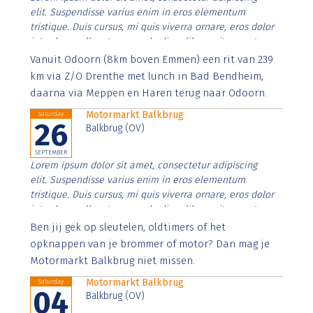
elit. Suspendisse varius enim in eros elementum
tristique. Duis cursus, mi quis viverra ornare, eros dolor
interdum nulla, ut commodo diam libero vitae erat.
Aenean faucibus nibh et justo cursus id rutrum lorem
Vanuit Odoorn (8km boven Emmen) een rit van 239
imperdiet. Nunc ut sem vitae risus tristique posuere.
km via Z/O Drenthe met lunch in Bad Bendheim,
daarna via Meppen en Haren terug naar Odoorn.
Motormarkt Balkbrug
Saturday
26
Balkbrug (OV)
SEPTEMBER
Lorem ipsum dolor sit amet, consectetur adipiscing
elit. Suspendisse varius enim in eros elementum
tristique. Duis cursus, mi quis viverra ornare, eros dolor
interdum nulla, ut commodo diam libero vitae erat.
Aenean faucibus nibh et justo cursus id rutrum lorem
Ben jij gek op sleutelen, oldtimers of het
imperdiet. Nunc ut sem vitae risus tristique posuere.
opknappen van je brommer of motor? Dan mag je
Motormarkt Balkbrug niet missen.
Motormarkt Balkbrug
Saturday
04
Balkbrug (OV)