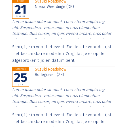
Susuki Roadshow
Friday
21
NIeuw Weerdinge (DR)
AUGUST
Lorem ipsum dolor sit amet, consectetur adipiscing
elit. Suspendisse varius enim in eros elementum
tristique. Duis cursus, mi quis viverra ornare, eros dolor
interdum nulla, ut commodo diam libero vitae erat.
Aenean faucibus nibh et justo cursus id rutrum lorem
Schrijf je in voor het event. Zie de site voor de lijst
imperdiet. Nunc ut sem vitae risus tristique posuere.
met beschikbare modellen. Zorg dat je er op de
afgesproken tijd en datum bent!
Suzuki Roadshow
Saturday
25
Bodegraven (ZH)
JULY
Lorem ipsum dolor sit amet, consectetur adipiscing
elit. Suspendisse varius enim in eros elementum
tristique. Duis cursus, mi quis viverra ornare, eros dolor
interdum nulla, ut commodo diam libero vitae erat.
Aenean faucibus nibh et justo cursus id rutrum lorem
Schrijf je in voor het event. Zie de site voor de lijst
imperdiet. Nunc ut sem vitae risus tristique posuere.
met beschikbare modellen. Zorg dat je er op de