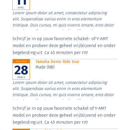
11
APRIL
Lorem ipsum dolor sit amet, consectetur adipiscing
elit. Suspendisse varius enim in eros elementum
tristique. Duis cursus, mi quis viverra ornare, eros dolor
interdum nulla, ut commodo diam libero vitae erat.
Aenean faucibus nibh et justo cursus id rutrum lorem
Schrijf je in op jouw favoriete schakel- of Y-AMT
imperdiet. Nunc ut sem vitae risus tristique posuere.
model en probeer deze geheel vrijblijvend en onder
begeleiding uit. Ca 45 minuten per rit!
Yamaha Demo Ride tour
Saturday
28
Made (NB)
MARCH
Lorem ipsum dolor sit amet, consectetur adipiscing
elit. Suspendisse varius enim in eros elementum
tristique. Duis cursus, mi quis viverra ornare, eros dolor
interdum nulla, ut commodo diam libero vitae erat.
Aenean faucibus nibh et justo cursus id rutrum lorem
Schrijf je in op jouw favoriete schakel of Y-AMT
imperdiet. Nunc ut sem vitae risus tristique posuere.
model en probeer deze geheel vrijblijvend en onder
begeleiding uit. Ca 45 minuten per rit!