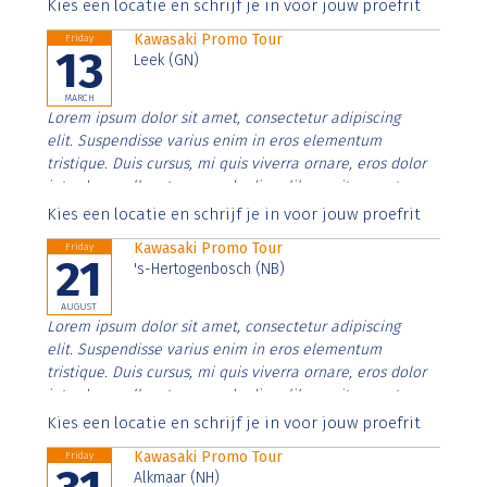
Aenean faucibus nibh et justo cursus id rutrum lorem
Kies een locatie en schrijf je in voor jouw proefrit
imperdiet. Nunc ut sem vitae risus tristique posuere.
Kawasaki Promo Tour
Friday
13
Leek (GN)
MARCH
Lorem ipsum dolor sit amet, consectetur adipiscing
elit. Suspendisse varius enim in eros elementum
tristique. Duis cursus, mi quis viverra ornare, eros dolor
interdum nulla, ut commodo diam libero vitae erat.
Aenean faucibus nibh et justo cursus id rutrum lorem
Kies een locatie en schrijf je in voor jouw proefrit
imperdiet. Nunc ut sem vitae risus tristique posuere.
Kawasaki Promo Tour
Friday
21
's-Hertogenbosch (NB)
AUGUST
Lorem ipsum dolor sit amet, consectetur adipiscing
elit. Suspendisse varius enim in eros elementum
tristique. Duis cursus, mi quis viverra ornare, eros dolor
interdum nulla, ut commodo diam libero vitae erat.
Aenean faucibus nibh et justo cursus id rutrum lorem
Kies een locatie en schrijf je in voor jouw proefrit
imperdiet. Nunc ut sem vitae risus tristique posuere.
Kawasaki Promo Tour
Friday
Alkmaar (NH)