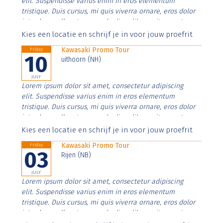
elit. Suspendisse varius enim in eros elementum
tristique. Duis cursus, mi quis viverra ornare, eros dolor
interdum nulla, ut commodo diam libero vitae erat.
Aenean faucibus nibh et justo cursus id rutrum lorem
Kies een locatie en schrijf je in voor jouw proefrit
imperdiet. Nunc ut sem vitae risus tristique posuere.
Kawasaki Promo Tour
Friday
10
uithoorn (NH)
JULY
Lorem ipsum dolor sit amet, consectetur adipiscing
elit. Suspendisse varius enim in eros elementum
tristique. Duis cursus, mi quis viverra ornare, eros dolor
interdum nulla, ut commodo diam libero vitae erat.
Aenean faucibus nibh et justo cursus id rutrum lorem
Kies een locatie en schrijf je in voor jouw proefrit
imperdiet. Nunc ut sem vitae risus tristique posuere.
Kawasaki Promo Tour
Friday
03
Rijen (NB)
JULY
Lorem ipsum dolor sit amet, consectetur adipiscing
elit. Suspendisse varius enim in eros elementum
tristique. Duis cursus, mi quis viverra ornare, eros dolor
interdum nulla, ut commodo diam libero vitae erat.