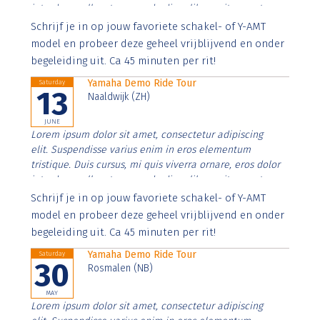
interdum nulla, ut commodo diam libero vitae erat.
Aenean faucibus nibh et justo cursus id rutrum lorem
Schrijf je in op jouw favoriete schakel- of Y-AMT
imperdiet. Nunc ut sem vitae risus tristique posuere.
model en probeer deze geheel vrijblijvend en onder
begeleiding uit. Ca 45 minuten per rit!
Yamaha Demo Ride Tour
Saturday
13
Naaldwijk (ZH)
JUNE
Lorem ipsum dolor sit amet, consectetur adipiscing
elit. Suspendisse varius enim in eros elementum
tristique. Duis cursus, mi quis viverra ornare, eros dolor
interdum nulla, ut commodo diam libero vitae erat.
Aenean faucibus nibh et justo cursus id rutrum lorem
Schrijf je in op jouw favoriete schakel- of Y-AMT
imperdiet. Nunc ut sem vitae risus tristique posuere.
model en probeer deze geheel vrijblijvend en onder
begeleiding uit. Ca 45 minuten per rit!
Yamaha Demo Ride Tour
Saturday
30
Rosmalen (NB)
MAY
Lorem ipsum dolor sit amet, consectetur adipiscing