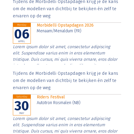
Aenean faucibus nibh et justo cursus id rutrum lorem
Tijdens de Morbidelli Opstapdagen krijg je de kans
imperdiet. Nunc ut sem vitae risus tristique posuere.
om de modellen van dichtbij te bekijken én zelf te
ervaren op de weg
Morbidelli Opstapdagen 2026
Monday
06
Menaam/Menaldum (FR)
APRIL
Lorem ipsum dolor sit amet, consectetur adipiscing
elit. Suspendisse varius enim in eros elementum
tristique. Duis cursus, mi quis viverra ornare, eros dolor
interdum nulla, ut commodo diam libero vitae erat.
Aenean faucibus nibh et justo cursus id rutrum lorem
Tijdens de Morbidelli Opstapdagen krijg je de kans
imperdiet. Nunc ut sem vitae risus tristique posuere.
om de modellen van dichtbij te bekijken én zelf te
ervaren op de weg.
Riders Festival
Saturday
30
Autotron Rosmalen (NB)
MAY
Lorem ipsum dolor sit amet, consectetur adipiscing
elit. Suspendisse varius enim in eros elementum
tristique. Duis cursus, mi quis viverra ornare, eros dolor