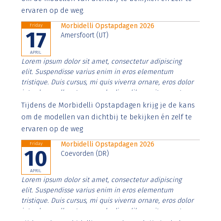
ervaren op de weg.
Morbidelli Opstapdagen 2026
Friday
17
Amersfoort (UT)
APRIL
Lorem ipsum dolor sit amet, consectetur adipiscing
elit. Suspendisse varius enim in eros elementum
tristique. Duis cursus, mi quis viverra ornare, eros dolor
interdum nulla, ut commodo diam libero vitae erat.
Aenean faucibus nibh et justo cursus id rutrum lorem
Tijdens de Morbidelli Opstapdagen krijg je de kans
imperdiet. Nunc ut sem vitae risus tristique posuere.
om de modellen van dichtbij te bekijken én zelf te
ervaren op de weg
Morbidelli Opstapdagen 2026
Friday
10
Coevorden (DR)
APRIL
Lorem ipsum dolor sit amet, consectetur adipiscing
elit. Suspendisse varius enim in eros elementum
tristique. Duis cursus, mi quis viverra ornare, eros dolor
interdum nulla, ut commodo diam libero vitae erat.