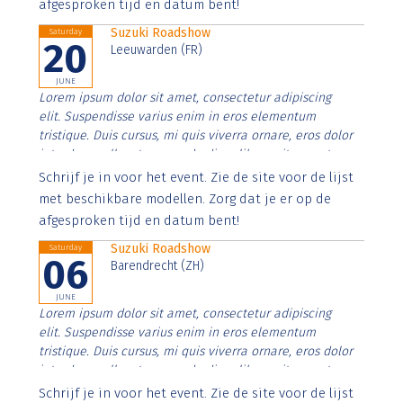
afgesproken tijd en datum bent!
Suzuki Roadshow
Saturday
20
Leeuwarden (FR)
JUNE
Lorem ipsum dolor sit amet, consectetur adipiscing
elit. Suspendisse varius enim in eros elementum
tristique. Duis cursus, mi quis viverra ornare, eros dolor
interdum nulla, ut commodo diam libero vitae erat.
Aenean faucibus nibh et justo cursus id rutrum lorem
Schrijf je in voor het event. Zie de site voor de lijst
imperdiet. Nunc ut sem vitae risus tristique posuere.
met beschikbare modellen. Zorg dat je er op de
afgesproken tijd en datum bent!
Suzuki Roadshow
Saturday
06
Barendrecht (ZH)
JUNE
Lorem ipsum dolor sit amet, consectetur adipiscing
elit. Suspendisse varius enim in eros elementum
tristique. Duis cursus, mi quis viverra ornare, eros dolor
interdum nulla, ut commodo diam libero vitae erat.
Aenean faucibus nibh et justo cursus id rutrum lorem
Schrijf je in voor het event. Zie de site voor de lijst