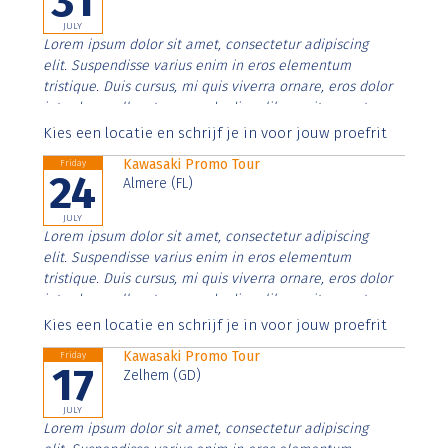
31
JULY
Lorem ipsum dolor sit amet, consectetur adipiscing
elit. Suspendisse varius enim in eros elementum
tristique. Duis cursus, mi quis viverra ornare, eros dolor
interdum nulla, ut commodo diam libero vitae erat.
Aenean faucibus nibh et justo cursus id rutrum lorem
Kies een locatie en schrijf je in voor jouw proefrit
imperdiet. Nunc ut sem vitae risus tristique posuere.
Kawasaki Promo Tour
Friday
24
Almere (FL)
JULY
Lorem ipsum dolor sit amet, consectetur adipiscing
elit. Suspendisse varius enim in eros elementum
tristique. Duis cursus, mi quis viverra ornare, eros dolor
interdum nulla, ut commodo diam libero vitae erat.
Aenean faucibus nibh et justo cursus id rutrum lorem
Kies een locatie en schrijf je in voor jouw proefrit
imperdiet. Nunc ut sem vitae risus tristique posuere.
Kawasaki Promo Tour
Friday
17
Zelhem (GD)
JULY
Lorem ipsum dolor sit amet, consectetur adipiscing