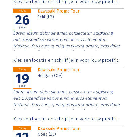
Aenean faucibus nibh et justo cursus id rutrum lorem
Kies een locatie en schrijf je in voor jouw proefrit
imperdiet. Nunc ut sem vitae risus tristique posuere.
Kawasaki Promo Tour
Friday
26
Echt (LB)
JUNE
Lorem ipsum dolor sit amet, consectetur adipiscing
elit. Suspendisse varius enim in eros elementum
tristique. Duis cursus, mi quis viverra ornare, eros dolor
interdum nulla, ut commodo diam libero vitae erat.
Aenean faucibus nibh et justo cursus id rutrum lorem
Kies een locatie en schrijf je in voor jouw proefrit
imperdiet. Nunc ut sem vitae risus tristique posuere.
Kawasaki Promo Tour
Friday
19
Hengelo (OV)
JUNE
Lorem ipsum dolor sit amet, consectetur adipiscing
elit. Suspendisse varius enim in eros elementum
tristique. Duis cursus, mi quis viverra ornare, eros dolor
interdum nulla, ut commodo diam libero vitae erat.
Aenean faucibus nibh et justo cursus id rutrum lorem
Kies een locatie en schrijf je in voor jouw proefrit
imperdiet. Nunc ut sem vitae risus tristique posuere.
Kawasaki Promo Tour
Friday
Goes (ZL)