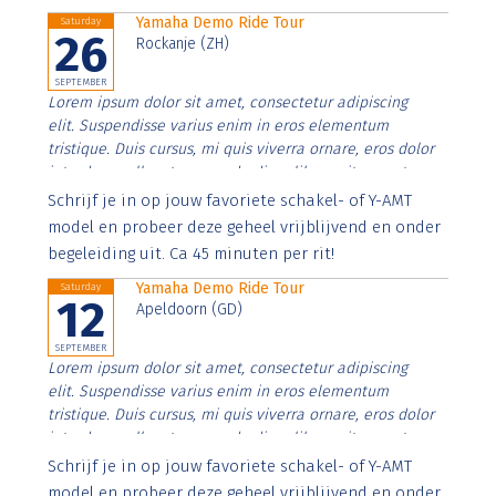
Yamaha Demo Ride Tour
Saturday
26
Rockanje (ZH)
SEPTEMBER
Lorem ipsum dolor sit amet, consectetur adipiscing
elit. Suspendisse varius enim in eros elementum
tristique. Duis cursus, mi quis viverra ornare, eros dolor
interdum nulla, ut commodo diam libero vitae erat.
Aenean faucibus nibh et justo cursus id rutrum lorem
Schrijf je in op jouw favoriete schakel- of Y-AMT
imperdiet. Nunc ut sem vitae risus tristique posuere.
model en probeer deze geheel vrijblijvend en onder
begeleiding uit. Ca 45 minuten per rit!
Yamaha Demo Ride Tour
Saturday
12
Apeldoorn (GD)
SEPTEMBER
Lorem ipsum dolor sit amet, consectetur adipiscing
elit. Suspendisse varius enim in eros elementum
tristique. Duis cursus, mi quis viverra ornare, eros dolor
interdum nulla, ut commodo diam libero vitae erat.
Aenean faucibus nibh et justo cursus id rutrum lorem
Schrijf je in op jouw favoriete schakel- of Y-AMT
imperdiet. Nunc ut sem vitae risus tristique posuere.
model en probeer deze geheel vrijblijvend en onder