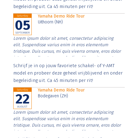
begeleiding uit. Ca 45 minuten per rit!
Yamaha Demo Ride Tour
Saturday
05
Uithoorn (NH)
SEPTEMBER
Lorem ipsum dolor sit amet, consectetur adipiscing
elit. Suspendisse varius enim in eros elementum
tristique. Duis cursus, mi quis viverra ornare, eros dolor
interdum nulla, ut commodo diam libero vitae erat.
Aenean faucibus nibh et justo cursus id rutrum lorem
Schrijf je in op jouw favoriete schakel- of Y-AMT
imperdiet. Nunc ut sem vitae risus tristique posuere.
model en probeer deze geheel vrijblijvend en onder
begeleiding uit. Ca 45 minuten per rit!
Yamaha Demo Ride Tour
Saturday
22
Bodegaven (ZH)
AUGUST
Lorem ipsum dolor sit amet, consectetur adipiscing
elit. Suspendisse varius enim in eros elementum
tristique. Duis cursus, mi quis viverra ornare, eros dolor
interdum nulla, ut commodo diam libero vitae erat.