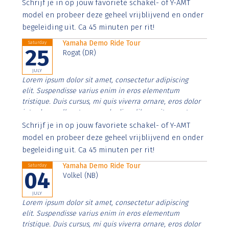
Aenean faucibus nibh et justo cursus id rutrum lorem
Schrijf je in op jouw favoriete schakel- of Y-AMT
imperdiet. Nunc ut sem vitae risus tristique posuere.
model en probeer deze geheel vrijblijvend en onder
begeleiding uit. Ca 45 minuten per rit!
Yamaha Demo Ride Tour
Saturday
25
Rogat (DR)
JULY
Lorem ipsum dolor sit amet, consectetur adipiscing
elit. Suspendisse varius enim in eros elementum
tristique. Duis cursus, mi quis viverra ornare, eros dolor
interdum nulla, ut commodo diam libero vitae erat.
Aenean faucibus nibh et justo cursus id rutrum lorem
Schrijf je in op jouw favoriete schakel- of Y-AMT
imperdiet. Nunc ut sem vitae risus tristique posuere.
model en probeer deze geheel vrijblijvend en onder
begeleiding uit. Ca 45 minuten per rit!
Yamaha Demo Ride Tour
Saturday
04
Volkel (NB)
JULY
Lorem ipsum dolor sit amet, consectetur adipiscing
elit. Suspendisse varius enim in eros elementum
tristique. Duis cursus, mi quis viverra ornare, eros dolor