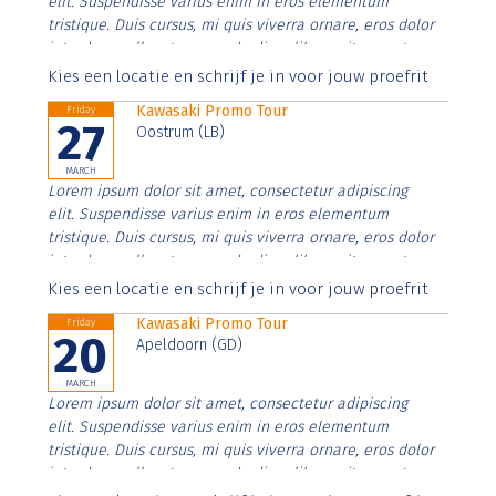
elit. Suspendisse varius enim in eros elementum
tristique. Duis cursus, mi quis viverra ornare, eros dolor
interdum nulla, ut commodo diam libero vitae erat.
Aenean faucibus nibh et justo cursus id rutrum lorem
Kies een locatie en schrijf je in voor jouw proefrit
imperdiet. Nunc ut sem vitae risus tristique posuere.
Kawasaki Promo Tour
Friday
27
Oostrum (LB)
MARCH
Lorem ipsum dolor sit amet, consectetur adipiscing
elit. Suspendisse varius enim in eros elementum
tristique. Duis cursus, mi quis viverra ornare, eros dolor
interdum nulla, ut commodo diam libero vitae erat.
Aenean faucibus nibh et justo cursus id rutrum lorem
Kies een locatie en schrijf je in voor jouw proefrit
imperdiet. Nunc ut sem vitae risus tristique posuere.
Kawasaki Promo Tour
Friday
20
Apeldoorn (GD)
MARCH
Lorem ipsum dolor sit amet, consectetur adipiscing
elit. Suspendisse varius enim in eros elementum
tristique. Duis cursus, mi quis viverra ornare, eros dolor
interdum nulla, ut commodo diam libero vitae erat.