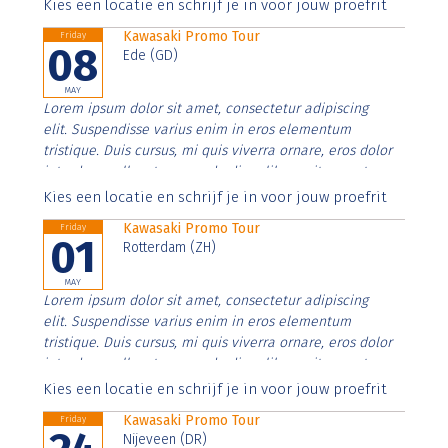
Aenean faucibus nibh et justo cursus id rutrum lorem
Kies een locatie en schrijf je in voor jouw proefrit
imperdiet. Nunc ut sem vitae risus tristique posuere.
Kawasaki Promo Tour
Friday
08
Ede (GD)
MAY
Lorem ipsum dolor sit amet, consectetur adipiscing
elit. Suspendisse varius enim in eros elementum
tristique. Duis cursus, mi quis viverra ornare, eros dolor
interdum nulla, ut commodo diam libero vitae erat.
Aenean faucibus nibh et justo cursus id rutrum lorem
Kies een locatie en schrijf je in voor jouw proefrit
imperdiet. Nunc ut sem vitae risus tristique posuere.
Kawasaki Promo Tour
Friday
01
Rotterdam (ZH)
MAY
Lorem ipsum dolor sit amet, consectetur adipiscing
elit. Suspendisse varius enim in eros elementum
tristique. Duis cursus, mi quis viverra ornare, eros dolor
interdum nulla, ut commodo diam libero vitae erat.
Aenean faucibus nibh et justo cursus id rutrum lorem
Kies een locatie en schrijf je in voor jouw proefrit
imperdiet. Nunc ut sem vitae risus tristique posuere.
Kawasaki Promo Tour
Friday
Nijeveen (DR)