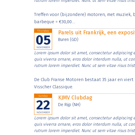
rutrum lorem imperdiet. Nunc ut sem vitae risus tris
Treffen voor (bijzondere) motoren, met muziek, b
barbeque = €30,00....
Thursday
Parels uit Frankrijk, een expos
05
Buren (GD)
NOVEMBER
Lorem ipsum dolor sit amet, consectetur adipiscing e
quis viverra ornare, eros dolor interdum nulla, ut c
rutrum lorem imperdiet. Nunc ut sem vitae risus tris
De Club Franse Motoren bestaat 35 jaar en vier
Visscher Classique.
Sunday
KJMV Clubdag
22
De Rijp (NH)
NOVEMBER
Lorem ipsum dolor sit amet, consectetur adipiscing e
quis viverra ornare, eros dolor interdum nulla, ut c
rutrum lorem imperdiet. Nunc ut sem vitae risus tris