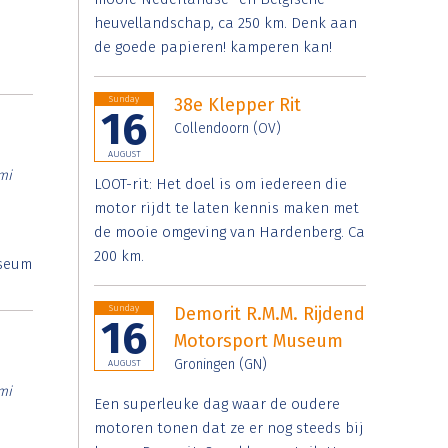
heuvellandschap, ca 250 km. Denk aan
de goede papieren! kamperen kan!
Sunday
38e Klepper Rit
16
Collendoorn (OV)
AUGUST
mi
LOOT-rit: Het doel is om iedereen die
motor rijdt te laten kennis maken met
de mooie omgeving van Hardenberg. Ca
200 km.
useum
Sunday
Demorit R.M.M. Rijdend
16
Motorsport Museum
Groningen (GN)
AUGUST
mi
Een superleuke dag waar de oudere
motoren tonen dat ze er nog steeds bij