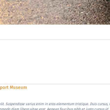
rsport Museum
lit. Suspendisse varius enim in eros elementum tristique. Duis cursus, 
ommodo diam libero vitae erat. Aenean faucibus nibh et justo cursus id