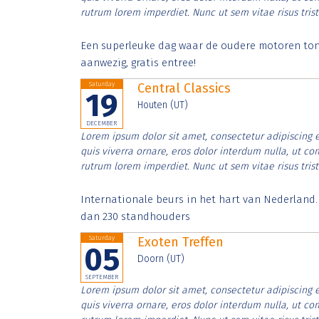
rutrum lorem imperdiet. Nunc ut sem vitae risus tris
Een superleuke dag waar de oudere motoren tonen
aanwezig, gratis entree!
Saturday
Central Classics
19
Houten (UT)
DECEMBER
Lorem ipsum dolor sit amet, consectetur adipiscing e
quis viverra ornare, eros dolor interdum nulla, ut c
rutrum lorem imperdiet. Nunc ut sem vitae risus tris
Internationale beurs in het hart van Nederland
dan 230 standhouders
Saturday
Exoten Treffen
05
Doorn (UT)
SEPTEMBER
Lorem ipsum dolor sit amet, consectetur adipiscing e
quis viverra ornare, eros dolor interdum nulla, ut c