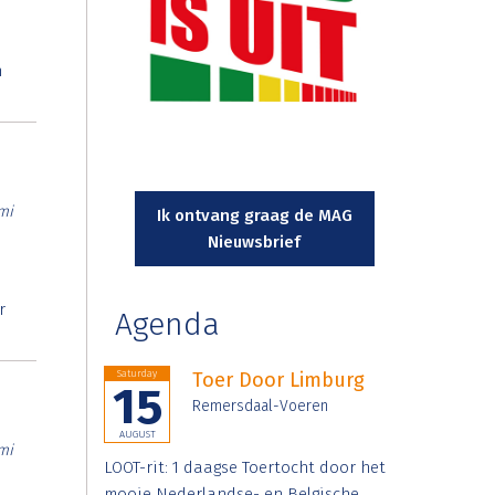
n
mi
Ik ontvang graag de MAG
Nieuwsbrief
r
Agenda
Saturday
Toer Door Limburg
15
Remersdaal-Voeren
AUGUST
mi
LOOT-rit: 1 daagse Toertocht door het
mooie Nederlandse- en Belgische