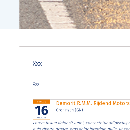
Xxx
Xxx
Sunday
Demorit R.M.M. Rijdend Moto
16
Groningen (GN)
AUGUST
Lorem ipsum dolor sit amet, consectetur adipiscing e
quis viverra ornare, eros dolor interdum nulla, ut c