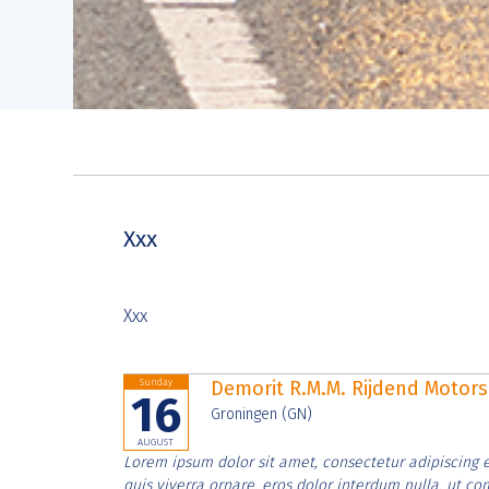
Xxx
Xxx
Sunday
Demorit R.M.M. Rijdend Moto
16
Groningen (GN)
AUGUST
Lorem ipsum dolor sit amet, consectetur adipiscing e
quis viverra ornare, eros dolor interdum nulla, ut c