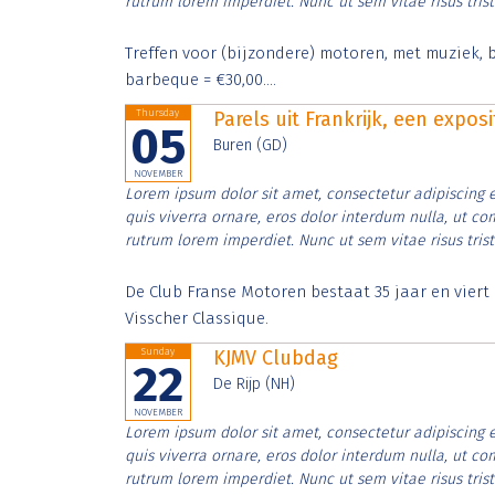
rutrum lorem imperdiet. Nunc ut sem vitae risus tris
Treffen voor (bijzondere) motoren, met muziek, b
barbeque = €30,00....
Thursday
Parels uit Frankrijk, een expos
05
Buren (GD)
NOVEMBER
Lorem ipsum dolor sit amet, consectetur adipiscing e
quis viverra ornare, eros dolor interdum nulla, ut c
rutrum lorem imperdiet. Nunc ut sem vitae risus tris
De Club Franse Motoren bestaat 35 jaar en vier
Visscher Classique.
Sunday
KJMV Clubdag
22
De Rijp (NH)
NOVEMBER
Lorem ipsum dolor sit amet, consectetur adipiscing e
quis viverra ornare, eros dolor interdum nulla, ut c
rutrum lorem imperdiet. Nunc ut sem vitae risus tris