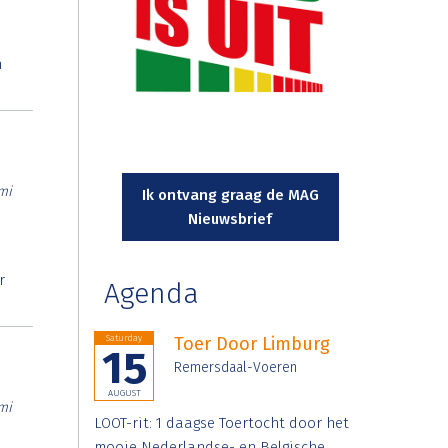
n
mi
Ik ontvang graag de MAG
Nieuwsbrief
r
Agenda
Saturday
Toer Door Limburg
15
Remersdaal-Voeren
AUGUST
mi
LOOT-rit: 1 daagse Toertocht door het
mooie Nederlandse- en Belgische