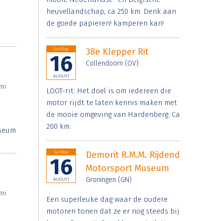
heuvellandschap, ca 250 km. Denk aan
de goede papieren! kamperen kan!
Sunday
38e Klepper Rit
16
Collendoorn (OV)
AUGUST
mi
LOOT-rit: Het doel is om iedereen die
motor rijdt te laten kennis maken met
de mooie omgeving van Hardenberg. Ca
200 km.
useum
Sunday
Demorit R.M.M. Rijdend
16
Motorsport Museum
Groningen (GN)
AUGUST
mi
Een superleuke dag waar de oudere
motoren tonen dat ze er nog steeds bij