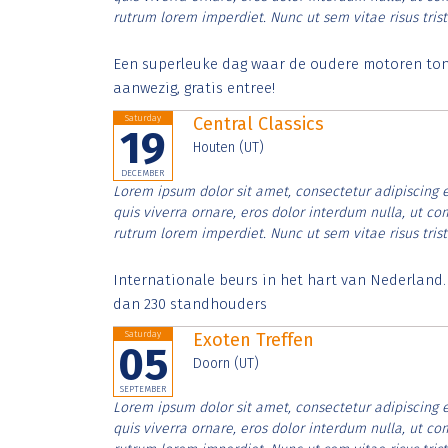
rutrum lorem imperdiet. Nunc ut sem vitae risus tris
Een superleuke dag waar de oudere motoren tonen
aanwezig, gratis entree!
Saturday
Central Classics
19
Houten (UT)
DECEMBER
Lorem ipsum dolor sit amet, consectetur adipiscing e
quis viverra ornare, eros dolor interdum nulla, ut c
rutrum lorem imperdiet. Nunc ut sem vitae risus tris
Internationale beurs in het hart van Nederland
dan 230 standhouders
Saturday
Exoten Treffen
05
Doorn (UT)
SEPTEMBER
Lorem ipsum dolor sit amet, consectetur adipiscing e
quis viverra ornare, eros dolor interdum nulla, ut c