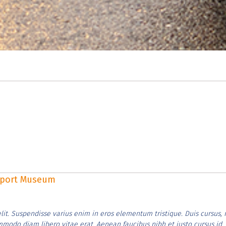
rsport Museum
lit. Suspendisse varius enim in eros elementum tristique. Duis cursus, 
ommodo diam libero vitae erat. Aenean faucibus nibh et justo cursus id