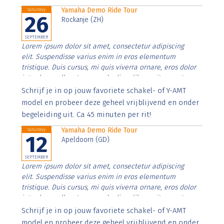
Yamaha Demo Ride Tour
Saturday
26
Rockanje (ZH)
SEPTEMBER
Lorem ipsum dolor sit amet, consectetur adipiscing
elit. Suspendisse varius enim in eros elementum
tristique. Duis cursus, mi quis viverra ornare, eros dolor
interdum nulla, ut commodo diam libero vitae erat.
Aenean faucibus nibh et justo cursus id rutrum lorem
Schrijf je in op jouw favoriete schakel- of Y-AMT
imperdiet. Nunc ut sem vitae risus tristique posuere.
model en probeer deze geheel vrijblijvend en onder
begeleiding uit. Ca 45 minuten per rit!
Yamaha Demo Ride Tour
Saturday
12
Apeldoorn (GD)
SEPTEMBER
Lorem ipsum dolor sit amet, consectetur adipiscing
elit. Suspendisse varius enim in eros elementum
tristique. Duis cursus, mi quis viverra ornare, eros dolor
interdum nulla, ut commodo diam libero vitae erat.
Aenean faucibus nibh et justo cursus id rutrum lorem
Schrijf je in op jouw favoriete schakel- of Y-AMT
imperdiet. Nunc ut sem vitae risus tristique posuere.
model en probeer deze geheel vrijblijvend en onder