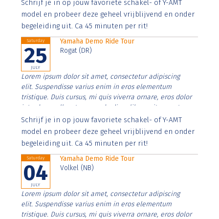
Aenean faucibus nibh et justo cursus id rutrum lorem
Schrijf je in op jouw favoriete schakel- of Y-AMT
imperdiet. Nunc ut sem vitae risus tristique posuere.
model en probeer deze geheel vrijblijvend en onder
begeleiding uit. Ca 45 minuten per rit!
Yamaha Demo Ride Tour
Saturday
25
Rogat (DR)
JULY
Lorem ipsum dolor sit amet, consectetur adipiscing
elit. Suspendisse varius enim in eros elementum
tristique. Duis cursus, mi quis viverra ornare, eros dolor
interdum nulla, ut commodo diam libero vitae erat.
Aenean faucibus nibh et justo cursus id rutrum lorem
Schrijf je in op jouw favoriete schakel- of Y-AMT
imperdiet. Nunc ut sem vitae risus tristique posuere.
model en probeer deze geheel vrijblijvend en onder
begeleiding uit. Ca 45 minuten per rit!
Yamaha Demo Ride Tour
Saturday
04
Volkel (NB)
JULY
Lorem ipsum dolor sit amet, consectetur adipiscing
elit. Suspendisse varius enim in eros elementum
tristique. Duis cursus, mi quis viverra ornare, eros dolor