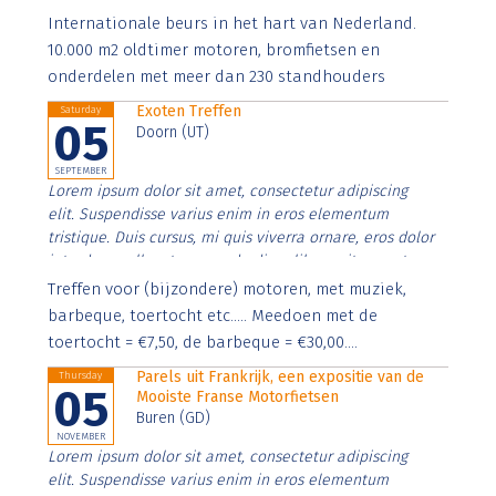
Aenean faucibus nibh et justo cursus id rutrum lorem
Internationale beurs in het hart van Nederland.
imperdiet. Nunc ut sem vitae risus tristique posuere.
10.000 m2 oldtimer motoren, bromfietsen en
onderdelen met meer dan 230 standhouders
Exoten Treffen
Saturday
05
Doorn (UT)
SEPTEMBER
Lorem ipsum dolor sit amet, consectetur adipiscing
elit. Suspendisse varius enim in eros elementum
tristique. Duis cursus, mi quis viverra ornare, eros dolor
interdum nulla, ut commodo diam libero vitae erat.
Aenean faucibus nibh et justo cursus id rutrum lorem
Treffen voor (bijzondere) motoren, met muziek,
imperdiet. Nunc ut sem vitae risus tristique posuere.
barbeque, toertocht etc..... Meedoen met de
toertocht = €7,50, de barbeque = €30,00....
Parels uit Frankrijk, een expositie van de
Thursday
05
Mooiste Franse Motorfietsen
Buren (GD)
NOVEMBER
Lorem ipsum dolor sit amet, consectetur adipiscing
elit. Suspendisse varius enim in eros elementum