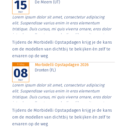
15
De Meern (UT)
MAY
Lorem ipsum dolor sit amet, consectetur adipiscing
elit. Suspendisse varius enim in eros elementum
tristique. Duis cursus, mi quis viverra ornare, eros dolor
interdum nulla, ut commodo diam libero vitae erat.
Aenean faucibus nibh et justo cursus id rutrum lorem
Tijdens de Morbidelli Opstapdagen krijg je de kans
imperdiet. Nunc ut sem vitae risus tristique posuere.
om de modellen van dichtbij te bekijken én zelf te
ervaren op de weg.
Morbidelli Opstapdagen 2026
Friday
08
Dronten (FL)
MAY
Lorem ipsum dolor sit amet, consectetur adipiscing
elit. Suspendisse varius enim in eros elementum
tristique. Duis cursus, mi quis viverra ornare, eros dolor
interdum nulla, ut commodo diam libero vitae erat.
Aenean faucibus nibh et justo cursus id rutrum lorem
Tijdens de Morbidelli Opstapdagen krijg je de kans
imperdiet. Nunc ut sem vitae risus tristique posuere.
om de modellen van dichtbij te bekijken én zelf te
ervaren op de weg.