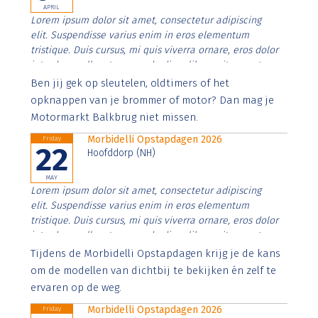
APRIL
Lorem ipsum dolor sit amet, consectetur adipiscing
elit. Suspendisse varius enim in eros elementum
tristique. Duis cursus, mi quis viverra ornare, eros dolor
interdum nulla, ut commodo diam libero vitae erat.
Aenean faucibus nibh et justo cursus id rutrum lorem
Ben jij gek op sleutelen, oldtimers of het
imperdiet. Nunc ut sem vitae risus tristique posuere.
opknappen van je brommer of motor? Dan mag je
Motormarkt Balkbrug niet missen.
Morbidelli Opstapdagen 2026
Friday
22
Hoofddorp (NH)
MAY
Lorem ipsum dolor sit amet, consectetur adipiscing
elit. Suspendisse varius enim in eros elementum
tristique. Duis cursus, mi quis viverra ornare, eros dolor
interdum nulla, ut commodo diam libero vitae erat.
Aenean faucibus nibh et justo cursus id rutrum lorem
Tijdens de Morbidelli Opstapdagen krijg je de kans
imperdiet. Nunc ut sem vitae risus tristique posuere.
om de modellen van dichtbij te bekijken én zelf te
ervaren op de weg.
Morbidelli Opstapdagen 2026
Friday