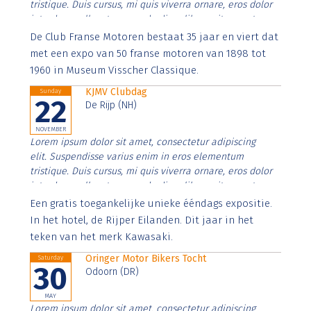
tristique. Duis cursus, mi quis viverra ornare, eros dolor
interdum nulla, ut commodo diam libero vitae erat.
Aenean faucibus nibh et justo cursus id rutrum lorem
De Club Franse Motoren bestaat 35 jaar en viert dat
imperdiet. Nunc ut sem vitae risus tristique posuere.
met een expo van 50 franse motoren van 1898 tot
1960 in Museum Visscher Classique.
KJMV Clubdag
Sunday
22
De Rijp (NH)
NOVEMBER
Lorem ipsum dolor sit amet, consectetur adipiscing
elit. Suspendisse varius enim in eros elementum
tristique. Duis cursus, mi quis viverra ornare, eros dolor
interdum nulla, ut commodo diam libero vitae erat.
Aenean faucibus nibh et justo cursus id rutrum lorem
Een gratis toegankelijke unieke ééndags expositie.
imperdiet. Nunc ut sem vitae risus tristique posuere.
In het hotel, de Rijper Eilanden. Dit jaar in het
teken van het merk Kawasaki.
Oringer Motor Bikers Tocht
Saturday
30
Odoorn (DR)
MAY
Lorem ipsum dolor sit amet, consectetur adipiscing