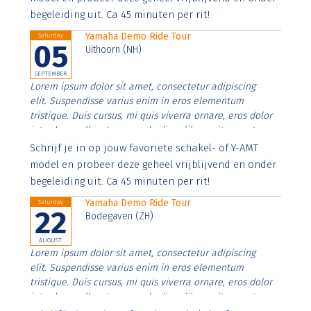
begeleiding uit. Ca 45 minuten per rit!
Yamaha Demo Ride Tour
Saturday
05
Uithoorn (NH)
SEPTEMBER
Lorem ipsum dolor sit amet, consectetur adipiscing
elit. Suspendisse varius enim in eros elementum
tristique. Duis cursus, mi quis viverra ornare, eros dolor
interdum nulla, ut commodo diam libero vitae erat.
Aenean faucibus nibh et justo cursus id rutrum lorem
Schrijf je in op jouw favoriete schakel- of Y-AMT
imperdiet. Nunc ut sem vitae risus tristique posuere.
model en probeer deze geheel vrijblijvend en onder
begeleiding uit. Ca 45 minuten per rit!
Yamaha Demo Ride Tour
Saturday
22
Bodegaven (ZH)
AUGUST
Lorem ipsum dolor sit amet, consectetur adipiscing
elit. Suspendisse varius enim in eros elementum
tristique. Duis cursus, mi quis viverra ornare, eros dolor
interdum nulla, ut commodo diam libero vitae erat.