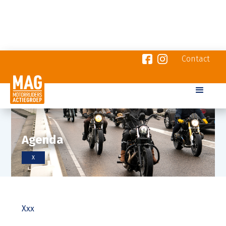
Contact
Agenda
X
Xxx