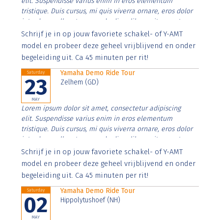
elit. Suspendisse varius enim in eros elementum
tristique. Duis cursus, mi quis viverra ornare, eros dolor
interdum nulla, ut commodo diam libero vitae erat.
Aenean faucibus nibh et justo cursus id rutrum lorem
Schrijf je in op jouw favoriete schakel- of Y-AMT
imperdiet. Nunc ut sem vitae risus tristique posuere.
model en probeer deze geheel vrijblijvend en onder
begeleiding uit. Ca 45 minuten per rit!
Yamaha Demo Ride Tour
Saturday
23
Zelhem (GD)
MAY
Lorem ipsum dolor sit amet, consectetur adipiscing
elit. Suspendisse varius enim in eros elementum
tristique. Duis cursus, mi quis viverra ornare, eros dolor
interdum nulla, ut commodo diam libero vitae erat.
Aenean faucibus nibh et justo cursus id rutrum lorem
Schrijf je in op jouw favoriete schakel- of Y-AMT
imperdiet. Nunc ut sem vitae risus tristique posuere.
model en probeer deze geheel vrijblijvend en onder
begeleiding uit. Ca 45 minuten per rit!
Yamaha Demo Ride Tour
Saturday
02
Hippolytushoef (NH)
MAY