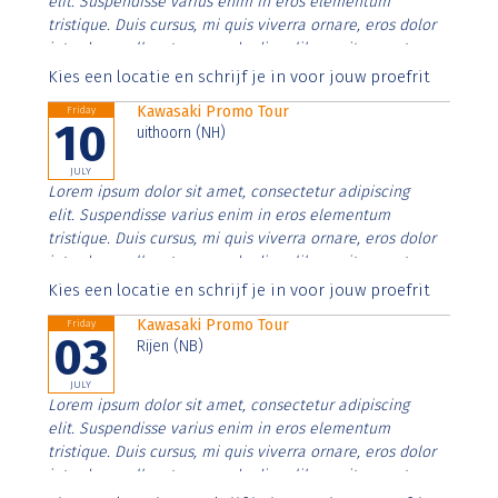
elit. Suspendisse varius enim in eros elementum
tristique. Duis cursus, mi quis viverra ornare, eros dolor
interdum nulla, ut commodo diam libero vitae erat.
Aenean faucibus nibh et justo cursus id rutrum lorem
Kies een locatie en schrijf je in voor jouw proefrit
imperdiet. Nunc ut sem vitae risus tristique posuere.
Kawasaki Promo Tour
Friday
10
uithoorn (NH)
JULY
Lorem ipsum dolor sit amet, consectetur adipiscing
elit. Suspendisse varius enim in eros elementum
tristique. Duis cursus, mi quis viverra ornare, eros dolor
interdum nulla, ut commodo diam libero vitae erat.
Aenean faucibus nibh et justo cursus id rutrum lorem
Kies een locatie en schrijf je in voor jouw proefrit
imperdiet. Nunc ut sem vitae risus tristique posuere.
Kawasaki Promo Tour
Friday
03
Rijen (NB)
JULY
Lorem ipsum dolor sit amet, consectetur adipiscing
elit. Suspendisse varius enim in eros elementum
tristique. Duis cursus, mi quis viverra ornare, eros dolor
interdum nulla, ut commodo diam libero vitae erat.