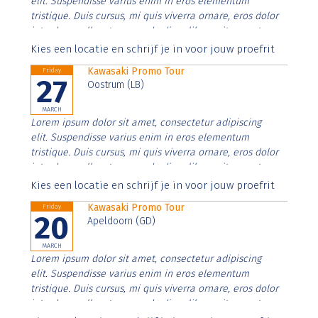
elit. Suspendisse varius enim in eros elementum
tristique. Duis cursus, mi quis viverra ornare, eros dolor
interdum nulla, ut commodo diam libero vitae erat.
Aenean faucibus nibh et justo cursus id rutrum lorem
Kies een locatie en schrijf je in voor jouw proefrit
imperdiet. Nunc ut sem vitae risus tristique posuere.
Kawasaki Promo Tour
Friday
27
Oostrum (LB)
MARCH
Lorem ipsum dolor sit amet, consectetur adipiscing
elit. Suspendisse varius enim in eros elementum
tristique. Duis cursus, mi quis viverra ornare, eros dolor
interdum nulla, ut commodo diam libero vitae erat.
Aenean faucibus nibh et justo cursus id rutrum lorem
Kies een locatie en schrijf je in voor jouw proefrit
imperdiet. Nunc ut sem vitae risus tristique posuere.
Kawasaki Promo Tour
Friday
20
Apeldoorn (GD)
MARCH
Lorem ipsum dolor sit amet, consectetur adipiscing
elit. Suspendisse varius enim in eros elementum
tristique. Duis cursus, mi quis viverra ornare, eros dolor
interdum nulla, ut commodo diam libero vitae erat.