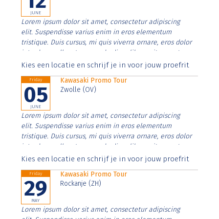
12
JUNE
Lorem ipsum dolor sit amet, consectetur adipiscing
elit. Suspendisse varius enim in eros elementum
tristique. Duis cursus, mi quis viverra ornare, eros dolor
interdum nulla, ut commodo diam libero vitae erat.
Aenean faucibus nibh et justo cursus id rutrum lorem
Kies een locatie en schrijf je in voor jouw proefrit
imperdiet. Nunc ut sem vitae risus tristique posuere.
Kawasaki Promo Tour
Friday
05
Zwolle (OV)
JUNE
Lorem ipsum dolor sit amet, consectetur adipiscing
elit. Suspendisse varius enim in eros elementum
tristique. Duis cursus, mi quis viverra ornare, eros dolor
interdum nulla, ut commodo diam libero vitae erat.
Aenean faucibus nibh et justo cursus id rutrum lorem
Kies een locatie en schrijf je in voor jouw proefrit
imperdiet. Nunc ut sem vitae risus tristique posuere.
Kawasaki Promo Tour
Friday
29
Rockanje (ZH)
MAY
Lorem ipsum dolor sit amet, consectetur adipiscing