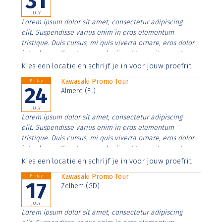
31
JULY
Lorem ipsum dolor sit amet, consectetur adipiscing
elit. Suspendisse varius enim in eros elementum
tristique. Duis cursus, mi quis viverra ornare, eros dolor
interdum nulla, ut commodo diam libero vitae erat.
Aenean faucibus nibh et justo cursus id rutrum lorem
Kies een locatie en schrijf je in voor jouw proefrit
imperdiet. Nunc ut sem vitae risus tristique posuere.
Kawasaki Promo Tour
Friday
24
Almere (FL)
JULY
Lorem ipsum dolor sit amet, consectetur adipiscing
elit. Suspendisse varius enim in eros elementum
tristique. Duis cursus, mi quis viverra ornare, eros dolor
interdum nulla, ut commodo diam libero vitae erat.
Aenean faucibus nibh et justo cursus id rutrum lorem
Kies een locatie en schrijf je in voor jouw proefrit
imperdiet. Nunc ut sem vitae risus tristique posuere.
Kawasaki Promo Tour
Friday
17
Zelhem (GD)
JULY
Lorem ipsum dolor sit amet, consectetur adipiscing