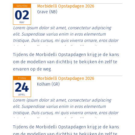
Morbidelli Opstapdagen 2026
Saturday
02
Grave (NB)
MAY
Lorem ipsum dolor sit amet, consectetur adipiscing
elit. Suspendisse varius enim in eros elementum
tristique. Duis cursus, mi quis viverra ornare, eros dolor
interdum nulla, ut commodo diam libero vitae erat.
Aenean faucibus nibh et justo cursus id rutrum lorem
Tijdens de Morbidelli Opstapdagen krijg je de kans
imperdiet. Nunc ut sem vitae risus tristique posuere.
om de modellen van dichtbij te bekijken én zelf te
ervaren op de weg.
Morbidelli Opstapdagen 2026
Friday
24
Kolham (GR)
APRIL
Lorem ipsum dolor sit amet, consectetur adipiscing
elit. Suspendisse varius enim in eros elementum
tristique. Duis cursus, mi quis viverra ornare, eros dolor
interdum nulla, ut commodo diam libero vitae erat.
Aenean faucibus nibh et justo cursus id rutrum lorem
Tijdens de Morbidelli Opstapdagen krijg je de kans
imperdiet. Nunc ut sem vitae risus tristique posuere.
om de modellen van dichtbij te bekijken én zelf te