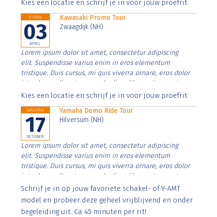
Aenean faucibus nibh et justo cursus id rutrum lorem
Kies een locatie en schrijf je in voor jouw proefrit
imperdiet. Nunc ut sem vitae risus tristique posuere.
Kawasaki Promo Tour
Friday
03
Zwaagdijk (NH)
APRIL
Lorem ipsum dolor sit amet, consectetur adipiscing
elit. Suspendisse varius enim in eros elementum
tristique. Duis cursus, mi quis viverra ornare, eros dolor
interdum nulla, ut commodo diam libero vitae erat.
Aenean faucibus nibh et justo cursus id rutrum lorem
Kies een locatie en schrijf je in voor jouw proefrit
imperdiet. Nunc ut sem vitae risus tristique posuere.
Yamaha Demo Ride Tour
Saturday
17
Hilversum (NH)
OCTOBER
Lorem ipsum dolor sit amet, consectetur adipiscing
elit. Suspendisse varius enim in eros elementum
tristique. Duis cursus, mi quis viverra ornare, eros dolor
interdum nulla, ut commodo diam libero vitae erat.
Aenean faucibus nibh et justo cursus id rutrum lorem
Schrijf je in op jouw favoriete schakel- of Y-AMT
imperdiet. Nunc ut sem vitae risus tristique posuere.
model en probeer deze geheel vrijblijvend en onder
begeleiding uit. Ca 45 minuten per rit!