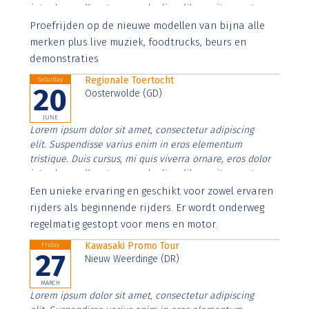
interdum nulla, ut commodo diam libero vitae erat.
Aenean faucibus nibh et justo cursus id rutrum lorem
Proefrijden op de nieuwe modellen van bijna alle
imperdiet. Nunc ut sem vitae risus tristique posuere.
merken plus live muziek, foodtrucks, beurs en
demonstraties
Regionale Toertocht
Saturday
20
Oosterwolde (GD)
JUNE
Lorem ipsum dolor sit amet, consectetur adipiscing
elit. Suspendisse varius enim in eros elementum
tristique. Duis cursus, mi quis viverra ornare, eros dolor
interdum nulla, ut commodo diam libero vitae erat.
Aenean faucibus nibh et justo cursus id rutrum lorem
Een unieke ervaring en geschikt voor zowel ervaren
imperdiet. Nunc ut sem vitae risus tristique posuere.
rijders als beginnende rijders. Er wordt onderweg
regelmatig gestopt voor mens en motor.
Kawasaki Promo Tour
Friday
27
Nieuw Weerdinge (DR)
MARCH
Lorem ipsum dolor sit amet, consectetur adipiscing