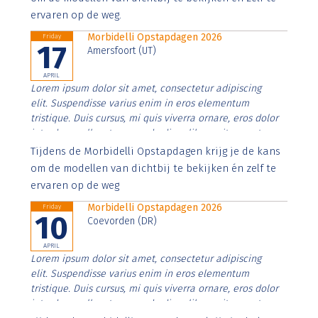
ervaren op de weg.
Morbidelli Opstapdagen 2026
Friday
17
Amersfoort (UT)
APRIL
Lorem ipsum dolor sit amet, consectetur adipiscing
elit. Suspendisse varius enim in eros elementum
tristique. Duis cursus, mi quis viverra ornare, eros dolor
interdum nulla, ut commodo diam libero vitae erat.
Aenean faucibus nibh et justo cursus id rutrum lorem
Tijdens de Morbidelli Opstapdagen krijg je de kans
imperdiet. Nunc ut sem vitae risus tristique posuere.
om de modellen van dichtbij te bekijken én zelf te
ervaren op de weg
Morbidelli Opstapdagen 2026
Friday
10
Coevorden (DR)
APRIL
Lorem ipsum dolor sit amet, consectetur adipiscing
elit. Suspendisse varius enim in eros elementum
tristique. Duis cursus, mi quis viverra ornare, eros dolor
interdum nulla, ut commodo diam libero vitae erat.