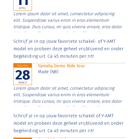
11
APRIL
Lorem ipsum dolor sit amet, consectetur adipiscing
elit. Suspendisse varius enim in eros elementum
tristique. Duis cursus, mi quis viverra ornare, eros dolor
interdum nulla, ut commodo diam libero vitae erat.
Aenean faucibus nibh et justo cursus id rutrum lorem
Schrijf je in op jouw favoriete schakel- of Y-AMT
imperdiet. Nunc ut sem vitae risus tristique posuere.
model en probeer deze geheel vrijblijvend en onder
begeleiding uit. Ca 45 minuten per rit!
Yamaha Demo Ride tour
Saturday
28
Made (NB)
MARCH
Lorem ipsum dolor sit amet, consectetur adipiscing
elit. Suspendisse varius enim in eros elementum
tristique. Duis cursus, mi quis viverra ornare, eros dolor
interdum nulla, ut commodo diam libero vitae erat.
Aenean faucibus nibh et justo cursus id rutrum lorem
Schrijf je in op jouw favoriete schakel of Y-AMT
imperdiet. Nunc ut sem vitae risus tristique posuere.
model en probeer deze geheel vrijblijvend en onder
begeleiding uit. Ca 45 minuten per rit!