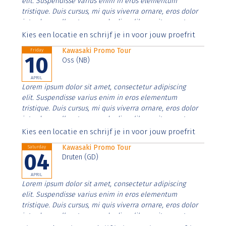
elit. Suspendisse varius enim in eros elementum
tristique. Duis cursus, mi quis viverra ornare, eros dolor
interdum nulla, ut commodo diam libero vitae erat.
Aenean faucibus nibh et justo cursus id rutrum lorem
Kies een locatie en schrijf je in voor jouw proefrit
imperdiet. Nunc ut sem vitae risus tristique posuere.
Kawasaki Promo Tour
Friday
10
Oss (NB)
APRIL
Lorem ipsum dolor sit amet, consectetur adipiscing
elit. Suspendisse varius enim in eros elementum
tristique. Duis cursus, mi quis viverra ornare, eros dolor
interdum nulla, ut commodo diam libero vitae erat.
Aenean faucibus nibh et justo cursus id rutrum lorem
Kies een locatie en schrijf je in voor jouw proefrit
imperdiet. Nunc ut sem vitae risus tristique posuere.
Kawasaki Promo Tour
Saturday
04
Druten (GD)
APRIL
Lorem ipsum dolor sit amet, consectetur adipiscing
elit. Suspendisse varius enim in eros elementum
tristique. Duis cursus, mi quis viverra ornare, eros dolor
interdum nulla, ut commodo diam libero vitae erat.