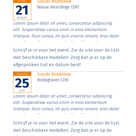
Susuki Roadshow
Friday
21
NIeuw Weerdinge (DR)
AUGUST
Lorem ipsum dolor sit amet, consectetur adipiscing
elit. Suspendisse varius enim in eros elementum
tristique. Duis cursus, mi quis viverra ornare, eros dolor
interdum nulla, ut commodo diam libero vitae erat.
Aenean faucibus nibh et justo cursus id rutrum lorem
Schrijf je in voor het event. Zie de site voor de lijst
imperdiet. Nunc ut sem vitae risus tristique posuere.
met beschikbare modellen. Zorg dat je er op de
afgesproken tijd en datum bent!
Suzuki Roadshow
Saturday
25
Bodegraven (ZH)
JULY
Lorem ipsum dolor sit amet, consectetur adipiscing
elit. Suspendisse varius enim in eros elementum
tristique. Duis cursus, mi quis viverra ornare, eros dolor
interdum nulla, ut commodo diam libero vitae erat.
Aenean faucibus nibh et justo cursus id rutrum lorem
Schrijf je in voor het event. Zie de site voor de lijst
imperdiet. Nunc ut sem vitae risus tristique posuere.
met beschikbare modellen. Zorg dat je er op de