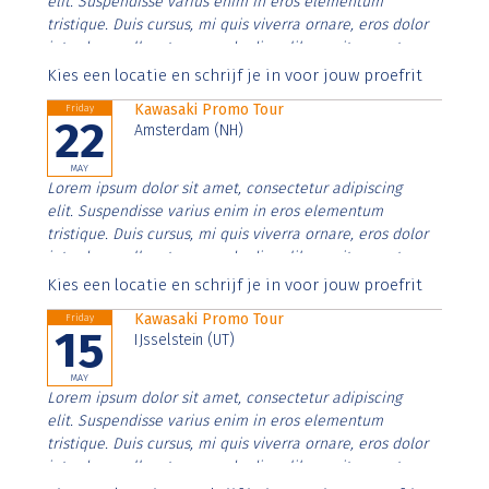
elit. Suspendisse varius enim in eros elementum
tristique. Duis cursus, mi quis viverra ornare, eros dolor
interdum nulla, ut commodo diam libero vitae erat.
Aenean faucibus nibh et justo cursus id rutrum lorem
Kies een locatie en schrijf je in voor jouw proefrit
imperdiet. Nunc ut sem vitae risus tristique posuere.
Kawasaki Promo Tour
Friday
22
Amsterdam (NH)
MAY
Lorem ipsum dolor sit amet, consectetur adipiscing
elit. Suspendisse varius enim in eros elementum
tristique. Duis cursus, mi quis viverra ornare, eros dolor
interdum nulla, ut commodo diam libero vitae erat.
Aenean faucibus nibh et justo cursus id rutrum lorem
Kies een locatie en schrijf je in voor jouw proefrit
imperdiet. Nunc ut sem vitae risus tristique posuere.
Kawasaki Promo Tour
Friday
15
IJsselstein (UT)
MAY
Lorem ipsum dolor sit amet, consectetur adipiscing
elit. Suspendisse varius enim in eros elementum
tristique. Duis cursus, mi quis viverra ornare, eros dolor
interdum nulla, ut commodo diam libero vitae erat.