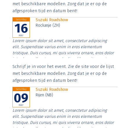
imperdiet. Nunc ut sem vitae risus tristique posuere.
met beschikbare modellen. Zorg dat je er op de
afgesproken tijd en datum bent!
Suzuki Roadshow
Saturday
16
Rockanje (ZH)
MAY
Lorem ipsum dolor sit amet, consectetur adipiscing
elit. Suspendisse varius enim in eros elementum
tristique. Duis cursus, mi quis viverra ornare, eros dolor
interdum nulla, ut commodo diam libero vitae erat.
Aenean faucibus nibh et justo cursus id rutrum lorem
Schrijf je in voor het event. Zie de site voor de lijst
imperdiet. Nunc ut sem vitae risus tristique posuere.
met beschikbare modellen. Zorg dat je er op de
afgesproken tijd en datum bent!
Suzuki Roadshow
Saturday
09
Rijen (NB)
MAY
Lorem ipsum dolor sit amet, consectetur adipiscing
elit. Suspendisse varius enim in eros elementum
tristique. Duis cursus, mi quis viverra ornare, eros dolor
interdum nulla, ut commodo diam libero vitae erat.