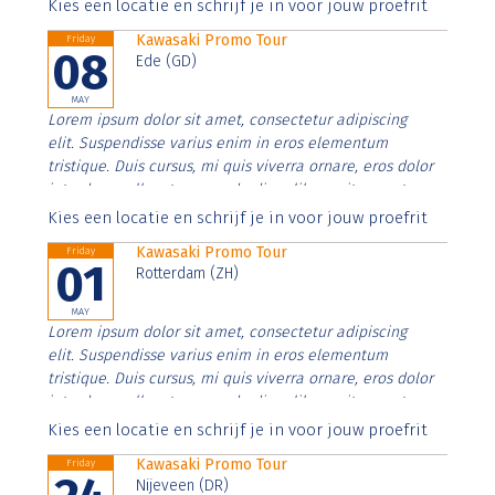
Aenean faucibus nibh et justo cursus id rutrum lorem
Kies een locatie en schrijf je in voor jouw proefrit
imperdiet. Nunc ut sem vitae risus tristique posuere.
Kawasaki Promo Tour
Friday
08
Ede (GD)
MAY
Lorem ipsum dolor sit amet, consectetur adipiscing
elit. Suspendisse varius enim in eros elementum
tristique. Duis cursus, mi quis viverra ornare, eros dolor
interdum nulla, ut commodo diam libero vitae erat.
Aenean faucibus nibh et justo cursus id rutrum lorem
Kies een locatie en schrijf je in voor jouw proefrit
imperdiet. Nunc ut sem vitae risus tristique posuere.
Kawasaki Promo Tour
Friday
01
Rotterdam (ZH)
MAY
Lorem ipsum dolor sit amet, consectetur adipiscing
elit. Suspendisse varius enim in eros elementum
tristique. Duis cursus, mi quis viverra ornare, eros dolor
interdum nulla, ut commodo diam libero vitae erat.
Aenean faucibus nibh et justo cursus id rutrum lorem
Kies een locatie en schrijf je in voor jouw proefrit
imperdiet. Nunc ut sem vitae risus tristique posuere.
Kawasaki Promo Tour
Friday
Nijeveen (DR)