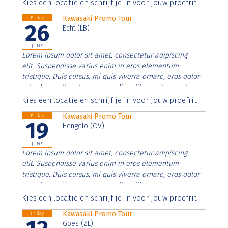
Aenean faucibus nibh et justo cursus id rutrum lorem
Kies een locatie en schrijf je in voor jouw proefrit
imperdiet. Nunc ut sem vitae risus tristique posuere.
Kawasaki Promo Tour
Friday
26
Echt (LB)
JUNE
Lorem ipsum dolor sit amet, consectetur adipiscing
elit. Suspendisse varius enim in eros elementum
tristique. Duis cursus, mi quis viverra ornare, eros dolor
interdum nulla, ut commodo diam libero vitae erat.
Aenean faucibus nibh et justo cursus id rutrum lorem
Kies een locatie en schrijf je in voor jouw proefrit
imperdiet. Nunc ut sem vitae risus tristique posuere.
Kawasaki Promo Tour
Friday
19
Hengelo (OV)
JUNE
Lorem ipsum dolor sit amet, consectetur adipiscing
elit. Suspendisse varius enim in eros elementum
tristique. Duis cursus, mi quis viverra ornare, eros dolor
interdum nulla, ut commodo diam libero vitae erat.
Aenean faucibus nibh et justo cursus id rutrum lorem
Kies een locatie en schrijf je in voor jouw proefrit
imperdiet. Nunc ut sem vitae risus tristique posuere.
Kawasaki Promo Tour
Friday
Goes (ZL)