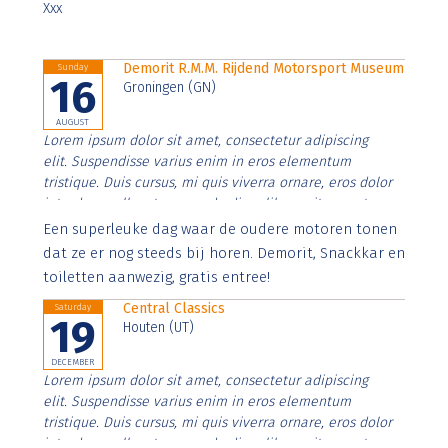
Xxx
Demorit R.M.M. Rijdend Motorsport Museum
Sunday
16
Groningen (GN)
AUGUST
Lorem ipsum dolor sit amet, consectetur adipiscing
elit. Suspendisse varius enim in eros elementum
tristique. Duis cursus, mi quis viverra ornare, eros dolor
interdum nulla, ut commodo diam libero vitae erat.
Aenean faucibus nibh et justo cursus id rutrum lorem
Een superleuke dag waar de oudere motoren tonen
imperdiet. Nunc ut sem vitae risus tristique posuere.
dat ze er nog steeds bij horen. Demorit, Snackkar en
toiletten aanwezig, gratis entree!
Central Classics
Saturday
19
Houten (UT)
DECEMBER
Lorem ipsum dolor sit amet, consectetur adipiscing
elit. Suspendisse varius enim in eros elementum
tristique. Duis cursus, mi quis viverra ornare, eros dolor
interdum nulla, ut commodo diam libero vitae erat.