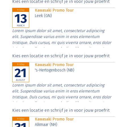
Aenean faucibus nibh et justo cursus id rutrum lorem
Kies een locatie en schrijf je in voor jouw proefrit
imperdiet. Nunc ut sem vitae risus tristique posuere.
Kawasaki Promo Tour
Friday
13
Leek (GN)
MARCH
Lorem ipsum dolor sit amet, consectetur adipiscing
elit. Suspendisse varius enim in eros elementum
tristique. Duis cursus, mi quis viverra ornare, eros dolor
interdum nulla, ut commodo diam libero vitae erat.
Aenean faucibus nibh et justo cursus id rutrum lorem
Kies een locatie en schrijf je in voor jouw proefrit
imperdiet. Nunc ut sem vitae risus tristique posuere.
Kawasaki Promo Tour
Friday
21
's-Hertogenbosch (NB)
AUGUST
Lorem ipsum dolor sit amet, consectetur adipiscing
elit. Suspendisse varius enim in eros elementum
tristique. Duis cursus, mi quis viverra ornare, eros dolor
interdum nulla, ut commodo diam libero vitae erat.
Aenean faucibus nibh et justo cursus id rutrum lorem
Kies een locatie en schrijf je in voor jouw proefrit
imperdiet. Nunc ut sem vitae risus tristique posuere.
Kawasaki Promo Tour
Friday
Alkmaar (NH)