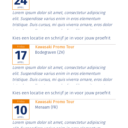
24
APRIL
Lorem ipsum dolor sit amet, consectetur adipiscing
elit. Suspendisse varius enim in eros elementum
tristique. Duis cursus, mi quis viverra ornare, eros dolor
interdum nulla, ut commodo diam libero vitae erat.
Aenean faucibus nibh et justo cursus id rutrum lorem
Kies een locatie en schrijf je in voor jouw proefrit
imperdiet. Nunc ut sem vitae risus tristique posuere.
Kawasaki Promo Tour
Friday
17
Bodegraven (ZH)
APRIL
Lorem ipsum dolor sit amet, consectetur adipiscing
elit. Suspendisse varius enim in eros elementum
tristique. Duis cursus, mi quis viverra ornare, eros dolor
interdum nulla, ut commodo diam libero vitae erat.
Aenean faucibus nibh et justo cursus id rutrum lorem
Kies een locatie en schrijf je in voor jouw proefrit
imperdiet. Nunc ut sem vitae risus tristique posuere.
Kawasaki Promo Tour
Friday
10
Menaam (FR)
APRIL
Lorem ipsum dolor sit amet, consectetur adipiscing