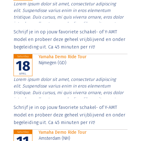
Lorem ipsum dolor sit amet, consectetur adipiscing
elit. Suspendisse varius enim in eros elementum
tristique. Duis cursus, mi quis viverra ornare, eros dolor
interdum nulla, ut commodo diam libero vitae erat.
Aenean faucibus nibh et justo cursus id rutrum lorem
Schrijf je in op jouw favoriete schakel- of Y-AMT
imperdiet. Nunc ut sem vitae risus tristique posuere.
model en probeer deze geheel vrijblijvend en onder
begeleiding uit. Ca 45 minuten per rit!
Yamaha Demo Ride Tour
Saturday
18
Nijmegen (GD)
APRIL
Lorem ipsum dolor sit amet, consectetur adipiscing
elit. Suspendisse varius enim in eros elementum
tristique. Duis cursus, mi quis viverra ornare, eros dolor
interdum nulla, ut commodo diam libero vitae erat.
Aenean faucibus nibh et justo cursus id rutrum lorem
Schrijf je in op jouw favoriete schakel- of Y-AMT
imperdiet. Nunc ut sem vitae risus tristique posuere.
model en probeer deze geheel vrijblijvend en onder
begeleiding uit. Ca 45 minuten per rit!
Yamaha Demo Ride Tour
Saturday
Amsterdam (NH)