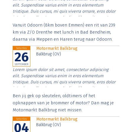
elit. Suspendisse varius enim in eros elementum
tristique. Duis cursus, mi quis viverra ornare, eros dolor
interdum nulla, ut commodo diam libero vitae erat.
Aenean faucibus nibh et justo cursus id rutrum lorem
Vanuit Odoorn (8km boven Emmen) een rit van 239
imperdiet. Nunc ut sem vitae risus tristique posuere.
km via Z/O Drenthe met lunch in Bad Bendheim,
daarna via Meppen en Haren terug naar Odoorn.
Motormarkt Balkbrug
Saturday
26
Balkbrug (OV)
SEPTEMBER
Lorem ipsum dolor sit amet, consectetur adipiscing
elit. Suspendisse varius enim in eros elementum
tristique. Duis cursus, mi quis viverra ornare, eros dolor
interdum nulla, ut commodo diam libero vitae erat.
Aenean faucibus nibh et justo cursus id rutrum lorem
Ben jij gek op sleutelen, oldtimers of het
imperdiet. Nunc ut sem vitae risus tristique posuere.
opknappen van je brommer of motor? Dan mag je
Motormarkt Balkbrug niet missen.
Motormarkt Balkbrug
Saturday
04
Balkbrug (OV)