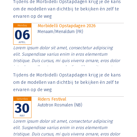
Aenean faucibus nibh et justo cursus id rutrum lorem
Tijdens de Morbidelli Opstapdagen krijg je de kans
imperdiet. Nunc ut sem vitae risus tristique posuere.
om de modellen van dichtbij te bekijken én zelf te
ervaren op de weg
Morbidelli Opstapdagen 2026
Monday
06
Menaam/Menaldum (FR)
APRIL
Lorem ipsum dolor sit amet, consectetur adipiscing
elit. Suspendisse varius enim in eros elementum
tristique. Duis cursus, mi quis viverra ornare, eros dolor
interdum nulla, ut commodo diam libero vitae erat.
Aenean faucibus nibh et justo cursus id rutrum lorem
Tijdens de Morbidelli Opstapdagen krijg je de kans
imperdiet. Nunc ut sem vitae risus tristique posuere.
om de modellen van dichtbij te bekijken én zelf te
ervaren op de weg.
Riders Festival
Saturday
30
Autotron Rosmalen (NB)
MAY
Lorem ipsum dolor sit amet, consectetur adipiscing
elit. Suspendisse varius enim in eros elementum
tristique. Duis cursus, mi quis viverra ornare, eros dolor