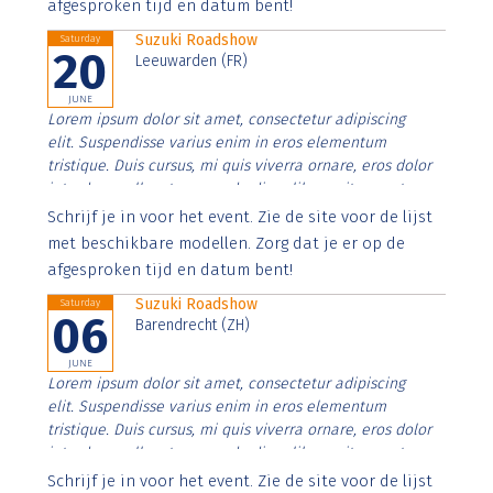
afgesproken tijd en datum bent!
Suzuki Roadshow
Saturday
20
Leeuwarden (FR)
JUNE
Lorem ipsum dolor sit amet, consectetur adipiscing
elit. Suspendisse varius enim in eros elementum
tristique. Duis cursus, mi quis viverra ornare, eros dolor
interdum nulla, ut commodo diam libero vitae erat.
Aenean faucibus nibh et justo cursus id rutrum lorem
Schrijf je in voor het event. Zie de site voor de lijst
imperdiet. Nunc ut sem vitae risus tristique posuere.
met beschikbare modellen. Zorg dat je er op de
afgesproken tijd en datum bent!
Suzuki Roadshow
Saturday
06
Barendrecht (ZH)
JUNE
Lorem ipsum dolor sit amet, consectetur adipiscing
elit. Suspendisse varius enim in eros elementum
tristique. Duis cursus, mi quis viverra ornare, eros dolor
interdum nulla, ut commodo diam libero vitae erat.
Aenean faucibus nibh et justo cursus id rutrum lorem
Schrijf je in voor het event. Zie de site voor de lijst