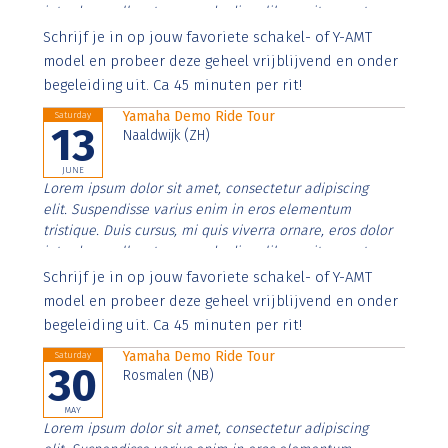
interdum nulla, ut commodo diam libero vitae erat.
Aenean faucibus nibh et justo cursus id rutrum lorem
Schrijf je in op jouw favoriete schakel- of Y-AMT
imperdiet. Nunc ut sem vitae risus tristique posuere.
model en probeer deze geheel vrijblijvend en onder
begeleiding uit. Ca 45 minuten per rit!
Yamaha Demo Ride Tour
Saturday
13
Naaldwijk (ZH)
JUNE
Lorem ipsum dolor sit amet, consectetur adipiscing
elit. Suspendisse varius enim in eros elementum
tristique. Duis cursus, mi quis viverra ornare, eros dolor
interdum nulla, ut commodo diam libero vitae erat.
Aenean faucibus nibh et justo cursus id rutrum lorem
Schrijf je in op jouw favoriete schakel- of Y-AMT
imperdiet. Nunc ut sem vitae risus tristique posuere.
model en probeer deze geheel vrijblijvend en onder
begeleiding uit. Ca 45 minuten per rit!
Yamaha Demo Ride Tour
Saturday
30
Rosmalen (NB)
MAY
Lorem ipsum dolor sit amet, consectetur adipiscing