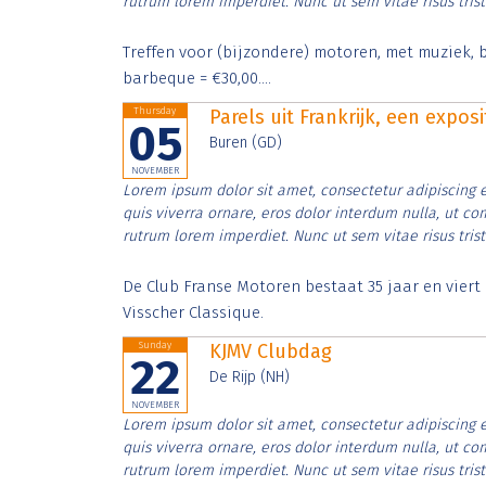
rutrum lorem imperdiet. Nunc ut sem vitae risus tris
Treffen voor (bijzondere) motoren, met muziek, b
barbeque = €30,00....
Thursday
Parels uit Frankrijk, een expos
05
Buren (GD)
NOVEMBER
Lorem ipsum dolor sit amet, consectetur adipiscing e
quis viverra ornare, eros dolor interdum nulla, ut c
rutrum lorem imperdiet. Nunc ut sem vitae risus tris
De Club Franse Motoren bestaat 35 jaar en vier
Visscher Classique.
Sunday
KJMV Clubdag
22
De Rijp (NH)
NOVEMBER
Lorem ipsum dolor sit amet, consectetur adipiscing e
quis viverra ornare, eros dolor interdum nulla, ut c
rutrum lorem imperdiet. Nunc ut sem vitae risus tris