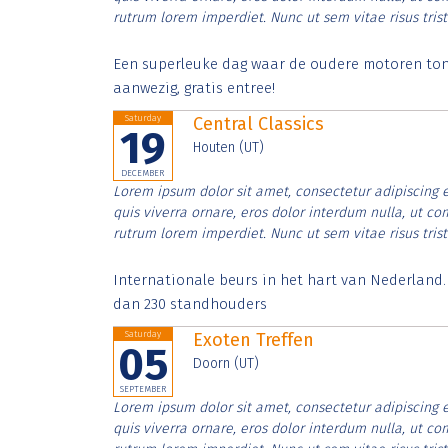
rutrum lorem imperdiet. Nunc ut sem vitae risus tris
Een superleuke dag waar de oudere motoren tonen
aanwezig, gratis entree!
Saturday
Central Classics
19
Houten (UT)
DECEMBER
Lorem ipsum dolor sit amet, consectetur adipiscing e
quis viverra ornare, eros dolor interdum nulla, ut c
rutrum lorem imperdiet. Nunc ut sem vitae risus tris
Internationale beurs in het hart van Nederland
dan 230 standhouders
Saturday
Exoten Treffen
05
Doorn (UT)
SEPTEMBER
Lorem ipsum dolor sit amet, consectetur adipiscing e
quis viverra ornare, eros dolor interdum nulla, ut c