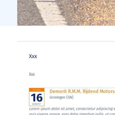
Xxx
Xxx
Sunday
Demorit R.M.M. Rijdend Moto
16
Groningen (GN)
AUGUST
Lorem ipsum dolor sit amet, consectetur adipiscing e
quis viverra ornare, eros dolor interdum nulla, ut c