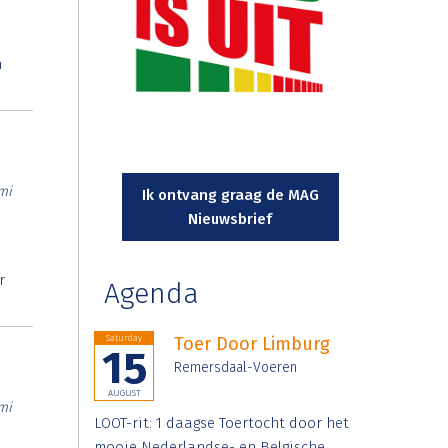
n
mi
Ik ontvang graag de MAG
Nieuwsbrief
r
Agenda
Saturday
Toer Door Limburg
15
Remersdaal-Voeren
AUGUST
mi
LOOT-rit: 1 daagse Toertocht door het
mooie Nederlandse- en Belgische