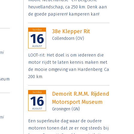
heuvellandschap, ca 250 km. Denk aan
de goede papieren! kamperen kan!
Sunday
38e Klepper Rit
16
Collendoorn (OV)
AUGUST
mi
LOOT-rit: Het doel is om iedereen die
motor rijdt te laten kennis maken met
de mooie omgeving van Hardenberg. Ca
200 km.
useum
Sunday
Demorit R.M.M. Rijdend
16
Motorsport Museum
Groningen (GN)
AUGUST
mi
Een superleuke dag waar de oudere
motoren tonen dat ze er nog steeds bij