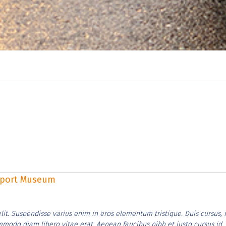
rsport Museum
lit. Suspendisse varius enim in eros elementum tristique. Duis cursus, 
ommodo diam libero vitae erat. Aenean faucibus nibh et justo cursus id