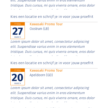
elit. Suspendisse varius enim in eros elementum
tristique. Duis cursus, mi quis viverra ornare, eros dolor
interdum nulla, ut commodo diam libero vitae erat.
Aenean faucibus nibh et justo cursus id rutrum lorem
Kies een locatie en schrijf je in voor jouw proefrit
imperdiet. Nunc ut sem vitae risus tristique posuere.
Kawasaki Promo Tour
Friday
27
Oostrum (LB)
MARCH
Lorem ipsum dolor sit amet, consectetur adipiscing
elit. Suspendisse varius enim in eros elementum
tristique. Duis cursus, mi quis viverra ornare, eros dolor
interdum nulla, ut commodo diam libero vitae erat.
Aenean faucibus nibh et justo cursus id rutrum lorem
Kies een locatie en schrijf je in voor jouw proefrit
imperdiet. Nunc ut sem vitae risus tristique posuere.
Kawasaki Promo Tour
Friday
20
Apeldoorn (GD)
MARCH
Lorem ipsum dolor sit amet, consectetur adipiscing
elit. Suspendisse varius enim in eros elementum
tristique. Duis cursus, mi quis viverra ornare, eros dolor
interdum nulla, ut commodo diam libero vitae erat.