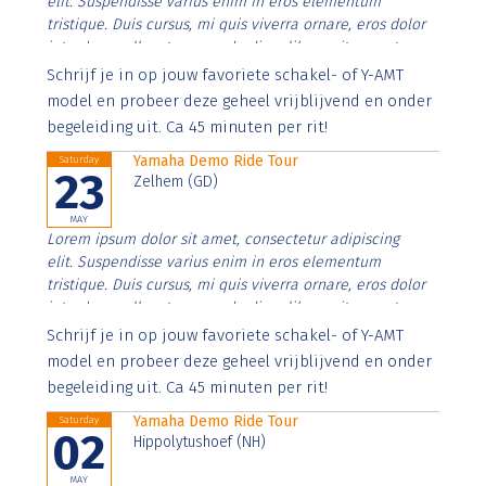
elit. Suspendisse varius enim in eros elementum
tristique. Duis cursus, mi quis viverra ornare, eros dolor
interdum nulla, ut commodo diam libero vitae erat.
Aenean faucibus nibh et justo cursus id rutrum lorem
Schrijf je in op jouw favoriete schakel- of Y-AMT
imperdiet. Nunc ut sem vitae risus tristique posuere.
model en probeer deze geheel vrijblijvend en onder
begeleiding uit. Ca 45 minuten per rit!
Yamaha Demo Ride Tour
Saturday
23
Zelhem (GD)
MAY
Lorem ipsum dolor sit amet, consectetur adipiscing
elit. Suspendisse varius enim in eros elementum
tristique. Duis cursus, mi quis viverra ornare, eros dolor
interdum nulla, ut commodo diam libero vitae erat.
Aenean faucibus nibh et justo cursus id rutrum lorem
Schrijf je in op jouw favoriete schakel- of Y-AMT
imperdiet. Nunc ut sem vitae risus tristique posuere.
model en probeer deze geheel vrijblijvend en onder
begeleiding uit. Ca 45 minuten per rit!
Yamaha Demo Ride Tour
Saturday
02
Hippolytushoef (NH)
MAY