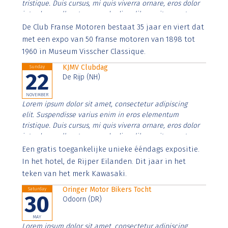
tristique. Duis cursus, mi quis viverra ornare, eros dolor
interdum nulla, ut commodo diam libero vitae erat.
Aenean faucibus nibh et justo cursus id rutrum lorem
De Club Franse Motoren bestaat 35 jaar en viert dat
imperdiet. Nunc ut sem vitae risus tristique posuere.
met een expo van 50 franse motoren van 1898 tot
1960 in Museum Visscher Classique.
KJMV Clubdag
Sunday
22
De Rijp (NH)
NOVEMBER
Lorem ipsum dolor sit amet, consectetur adipiscing
elit. Suspendisse varius enim in eros elementum
tristique. Duis cursus, mi quis viverra ornare, eros dolor
interdum nulla, ut commodo diam libero vitae erat.
Aenean faucibus nibh et justo cursus id rutrum lorem
Een gratis toegankelijke unieke ééndags expositie.
imperdiet. Nunc ut sem vitae risus tristique posuere.
In het hotel, de Rijper Eilanden. Dit jaar in het
teken van het merk Kawasaki.
Oringer Motor Bikers Tocht
Saturday
30
Odoorn (DR)
MAY
Lorem ipsum dolor sit amet, consectetur adipiscing