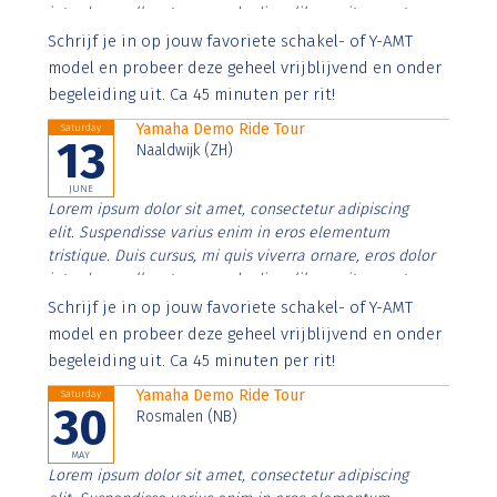
interdum nulla, ut commodo diam libero vitae erat.
Aenean faucibus nibh et justo cursus id rutrum lorem
Schrijf je in op jouw favoriete schakel- of Y-AMT
imperdiet. Nunc ut sem vitae risus tristique posuere.
model en probeer deze geheel vrijblijvend en onder
begeleiding uit. Ca 45 minuten per rit!
Yamaha Demo Ride Tour
Saturday
13
Naaldwijk (ZH)
JUNE
Lorem ipsum dolor sit amet, consectetur adipiscing
elit. Suspendisse varius enim in eros elementum
tristique. Duis cursus, mi quis viverra ornare, eros dolor
interdum nulla, ut commodo diam libero vitae erat.
Aenean faucibus nibh et justo cursus id rutrum lorem
Schrijf je in op jouw favoriete schakel- of Y-AMT
imperdiet. Nunc ut sem vitae risus tristique posuere.
model en probeer deze geheel vrijblijvend en onder
begeleiding uit. Ca 45 minuten per rit!
Yamaha Demo Ride Tour
Saturday
30
Rosmalen (NB)
MAY
Lorem ipsum dolor sit amet, consectetur adipiscing