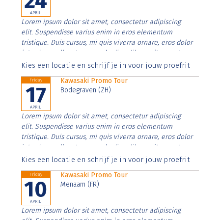
24
APRIL
Lorem ipsum dolor sit amet, consectetur adipiscing
elit. Suspendisse varius enim in eros elementum
tristique. Duis cursus, mi quis viverra ornare, eros dolor
interdum nulla, ut commodo diam libero vitae erat.
Aenean faucibus nibh et justo cursus id rutrum lorem
Kies een locatie en schrijf je in voor jouw proefrit
imperdiet. Nunc ut sem vitae risus tristique posuere.
Kawasaki Promo Tour
Friday
17
Bodegraven (ZH)
APRIL
Lorem ipsum dolor sit amet, consectetur adipiscing
elit. Suspendisse varius enim in eros elementum
tristique. Duis cursus, mi quis viverra ornare, eros dolor
interdum nulla, ut commodo diam libero vitae erat.
Aenean faucibus nibh et justo cursus id rutrum lorem
Kies een locatie en schrijf je in voor jouw proefrit
imperdiet. Nunc ut sem vitae risus tristique posuere.
Kawasaki Promo Tour
Friday
10
Menaam (FR)
APRIL
Lorem ipsum dolor sit amet, consectetur adipiscing