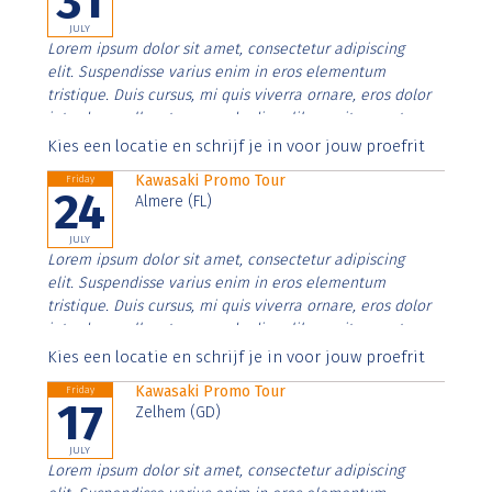
31
JULY
Lorem ipsum dolor sit amet, consectetur adipiscing
elit. Suspendisse varius enim in eros elementum
tristique. Duis cursus, mi quis viverra ornare, eros dolor
interdum nulla, ut commodo diam libero vitae erat.
Aenean faucibus nibh et justo cursus id rutrum lorem
Kies een locatie en schrijf je in voor jouw proefrit
imperdiet. Nunc ut sem vitae risus tristique posuere.
Kawasaki Promo Tour
Friday
24
Almere (FL)
JULY
Lorem ipsum dolor sit amet, consectetur adipiscing
elit. Suspendisse varius enim in eros elementum
tristique. Duis cursus, mi quis viverra ornare, eros dolor
interdum nulla, ut commodo diam libero vitae erat.
Aenean faucibus nibh et justo cursus id rutrum lorem
Kies een locatie en schrijf je in voor jouw proefrit
imperdiet. Nunc ut sem vitae risus tristique posuere.
Kawasaki Promo Tour
Friday
17
Zelhem (GD)
JULY
Lorem ipsum dolor sit amet, consectetur adipiscing