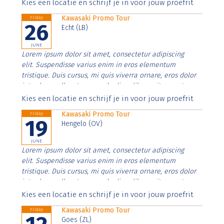
Aenean faucibus nibh et justo cursus id rutrum lorem
Kies een locatie en schrijf je in voor jouw proefrit
imperdiet. Nunc ut sem vitae risus tristique posuere.
Kawasaki Promo Tour
Friday
26
Echt (LB)
JUNE
Lorem ipsum dolor sit amet, consectetur adipiscing
elit. Suspendisse varius enim in eros elementum
tristique. Duis cursus, mi quis viverra ornare, eros dolor
interdum nulla, ut commodo diam libero vitae erat.
Aenean faucibus nibh et justo cursus id rutrum lorem
Kies een locatie en schrijf je in voor jouw proefrit
imperdiet. Nunc ut sem vitae risus tristique posuere.
Kawasaki Promo Tour
Friday
19
Hengelo (OV)
JUNE
Lorem ipsum dolor sit amet, consectetur adipiscing
elit. Suspendisse varius enim in eros elementum
tristique. Duis cursus, mi quis viverra ornare, eros dolor
interdum nulla, ut commodo diam libero vitae erat.
Aenean faucibus nibh et justo cursus id rutrum lorem
Kies een locatie en schrijf je in voor jouw proefrit
imperdiet. Nunc ut sem vitae risus tristique posuere.
Kawasaki Promo Tour
Friday
Goes (ZL)