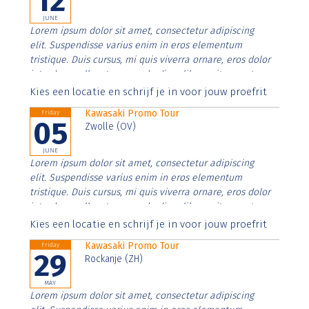
12
JUNE
Lorem ipsum dolor sit amet, consectetur adipiscing
elit. Suspendisse varius enim in eros elementum
tristique. Duis cursus, mi quis viverra ornare, eros dolor
interdum nulla, ut commodo diam libero vitae erat.
Aenean faucibus nibh et justo cursus id rutrum lorem
Kies een locatie en schrijf je in voor jouw proefrit
imperdiet. Nunc ut sem vitae risus tristique posuere.
Kawasaki Promo Tour
Friday
05
Zwolle (OV)
JUNE
Lorem ipsum dolor sit amet, consectetur adipiscing
elit. Suspendisse varius enim in eros elementum
tristique. Duis cursus, mi quis viverra ornare, eros dolor
interdum nulla, ut commodo diam libero vitae erat.
Aenean faucibus nibh et justo cursus id rutrum lorem
Kies een locatie en schrijf je in voor jouw proefrit
imperdiet. Nunc ut sem vitae risus tristique posuere.
Kawasaki Promo Tour
Friday
29
Rockanje (ZH)
MAY
Lorem ipsum dolor sit amet, consectetur adipiscing