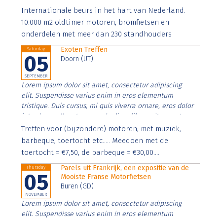
Aenean faucibus nibh et justo cursus id rutrum lorem
Internationale beurs in het hart van Nederland.
imperdiet. Nunc ut sem vitae risus tristique posuere.
10.000 m2 oldtimer motoren, bromfietsen en
onderdelen met meer dan 230 standhouders
Exoten Treffen
Saturday
05
Doorn (UT)
SEPTEMBER
Lorem ipsum dolor sit amet, consectetur adipiscing
elit. Suspendisse varius enim in eros elementum
tristique. Duis cursus, mi quis viverra ornare, eros dolor
interdum nulla, ut commodo diam libero vitae erat.
Aenean faucibus nibh et justo cursus id rutrum lorem
Treffen voor (bijzondere) motoren, met muziek,
imperdiet. Nunc ut sem vitae risus tristique posuere.
barbeque, toertocht etc..... Meedoen met de
toertocht = €7,50, de barbeque = €30,00....
Parels uit Frankrijk, een expositie van de
Thursday
05
Mooiste Franse Motorfietsen
Buren (GD)
NOVEMBER
Lorem ipsum dolor sit amet, consectetur adipiscing
elit. Suspendisse varius enim in eros elementum