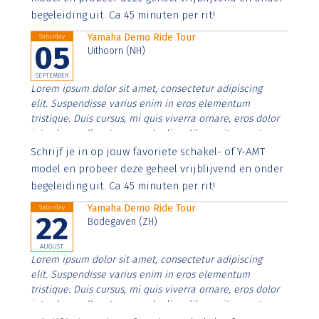
begeleiding uit. Ca 45 minuten per rit!
Yamaha Demo Ride Tour
Saturday
05
Uithoorn (NH)
SEPTEMBER
Lorem ipsum dolor sit amet, consectetur adipiscing
elit. Suspendisse varius enim in eros elementum
tristique. Duis cursus, mi quis viverra ornare, eros dolor
interdum nulla, ut commodo diam libero vitae erat.
Aenean faucibus nibh et justo cursus id rutrum lorem
Schrijf je in op jouw favoriete schakel- of Y-AMT
imperdiet. Nunc ut sem vitae risus tristique posuere.
model en probeer deze geheel vrijblijvend en onder
begeleiding uit. Ca 45 minuten per rit!
Yamaha Demo Ride Tour
Saturday
22
Bodegaven (ZH)
AUGUST
Lorem ipsum dolor sit amet, consectetur adipiscing
elit. Suspendisse varius enim in eros elementum
tristique. Duis cursus, mi quis viverra ornare, eros dolor
interdum nulla, ut commodo diam libero vitae erat.