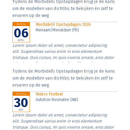
Aenean faucibus nibh et justo cursus id rutrum lorem
Tijdens de Morbidelli Opstapdagen krijg je de kans
imperdiet. Nunc ut sem vitae risus tristique posuere.
om de modellen van dichtbij te bekijken én zelf te
ervaren op de weg
Morbidelli Opstapdagen 2026
Monday
06
Menaam/Menaldum (FR)
APRIL
Lorem ipsum dolor sit amet, consectetur adipiscing
elit. Suspendisse varius enim in eros elementum
tristique. Duis cursus, mi quis viverra ornare, eros dolor
interdum nulla, ut commodo diam libero vitae erat.
Aenean faucibus nibh et justo cursus id rutrum lorem
Tijdens de Morbidelli Opstapdagen krijg je de kans
imperdiet. Nunc ut sem vitae risus tristique posuere.
om de modellen van dichtbij te bekijken én zelf te
ervaren op de weg.
Riders Festival
Saturday
30
Autotron Rosmalen (NB)
MAY
Lorem ipsum dolor sit amet, consectetur adipiscing
elit. Suspendisse varius enim in eros elementum
tristique. Duis cursus, mi quis viverra ornare, eros dolor