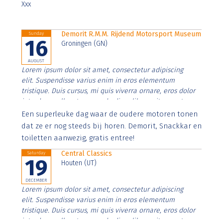
Xxx
Demorit R.M.M. Rijdend Motorsport Museum
Sunday
16
Groningen (GN)
AUGUST
Lorem ipsum dolor sit amet, consectetur adipiscing
elit. Suspendisse varius enim in eros elementum
tristique. Duis cursus, mi quis viverra ornare, eros dolor
interdum nulla, ut commodo diam libero vitae erat.
Aenean faucibus nibh et justo cursus id rutrum lorem
Een superleuke dag waar de oudere motoren tonen
imperdiet. Nunc ut sem vitae risus tristique posuere.
dat ze er nog steeds bij horen. Demorit, Snackkar en
toiletten aanwezig, gratis entree!
Central Classics
Saturday
19
Houten (UT)
DECEMBER
Lorem ipsum dolor sit amet, consectetur adipiscing
elit. Suspendisse varius enim in eros elementum
tristique. Duis cursus, mi quis viverra ornare, eros dolor
interdum nulla, ut commodo diam libero vitae erat.