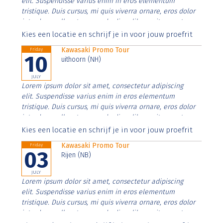
elit. Suspendisse varius enim in eros elementum
tristique. Duis cursus, mi quis viverra ornare, eros dolor
interdum nulla, ut commodo diam libero vitae erat.
Aenean faucibus nibh et justo cursus id rutrum lorem
Kies een locatie en schrijf je in voor jouw proefrit
imperdiet. Nunc ut sem vitae risus tristique posuere.
Kawasaki Promo Tour
Friday
10
uithoorn (NH)
JULY
Lorem ipsum dolor sit amet, consectetur adipiscing
elit. Suspendisse varius enim in eros elementum
tristique. Duis cursus, mi quis viverra ornare, eros dolor
interdum nulla, ut commodo diam libero vitae erat.
Aenean faucibus nibh et justo cursus id rutrum lorem
Kies een locatie en schrijf je in voor jouw proefrit
imperdiet. Nunc ut sem vitae risus tristique posuere.
Kawasaki Promo Tour
Friday
03
Rijen (NB)
JULY
Lorem ipsum dolor sit amet, consectetur adipiscing
elit. Suspendisse varius enim in eros elementum
tristique. Duis cursus, mi quis viverra ornare, eros dolor
interdum nulla, ut commodo diam libero vitae erat.