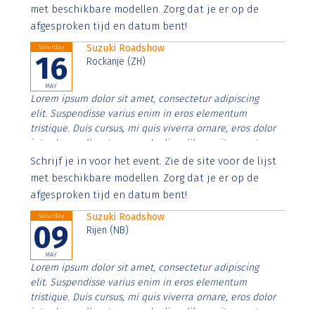
imperdiet. Nunc ut sem vitae risus tristique posuere.
met beschikbare modellen. Zorg dat je er op de
afgesproken tijd en datum bent!
Suzuki Roadshow
Saturday
16
Rockanje (ZH)
MAY
Lorem ipsum dolor sit amet, consectetur adipiscing
elit. Suspendisse varius enim in eros elementum
tristique. Duis cursus, mi quis viverra ornare, eros dolor
interdum nulla, ut commodo diam libero vitae erat.
Aenean faucibus nibh et justo cursus id rutrum lorem
Schrijf je in voor het event. Zie de site voor de lijst
imperdiet. Nunc ut sem vitae risus tristique posuere.
met beschikbare modellen. Zorg dat je er op de
afgesproken tijd en datum bent!
Suzuki Roadshow
Saturday
09
Rijen (NB)
MAY
Lorem ipsum dolor sit amet, consectetur adipiscing
elit. Suspendisse varius enim in eros elementum
tristique. Duis cursus, mi quis viverra ornare, eros dolor
interdum nulla, ut commodo diam libero vitae erat.