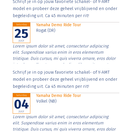
Aenean faucibus nibh et justo cursus id rutrum lorem
Schrijf je in op jouw favoriete schakel- of Y-AMT
imperdiet. Nunc ut sem vitae risus tristique posuere.
model en probeer deze geheel vrijblijvend en onder
begeleiding uit. Ca 45 minuten per rit!
Yamaha Demo Ride Tour
Saturday
25
Rogat (DR)
JULY
Lorem ipsum dolor sit amet, consectetur adipiscing
elit. Suspendisse varius enim in eros elementum
tristique. Duis cursus, mi quis viverra ornare, eros dolor
interdum nulla, ut commodo diam libero vitae erat.
Aenean faucibus nibh et justo cursus id rutrum lorem
Schrijf je in op jouw favoriete schakel- of Y-AMT
imperdiet. Nunc ut sem vitae risus tristique posuere.
model en probeer deze geheel vrijblijvend en onder
begeleiding uit. Ca 45 minuten per rit!
Yamaha Demo Ride Tour
Saturday
04
Volkel (NB)
JULY
Lorem ipsum dolor sit amet, consectetur adipiscing
elit. Suspendisse varius enim in eros elementum
tristique. Duis cursus, mi quis viverra ornare, eros dolor