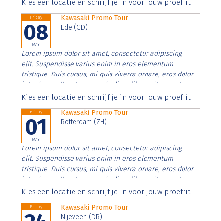
Aenean faucibus nibh et justo cursus id rutrum lorem
Kies een locatie en schrijf je in voor jouw proefrit
imperdiet. Nunc ut sem vitae risus tristique posuere.
Kawasaki Promo Tour
Friday
08
Ede (GD)
MAY
Lorem ipsum dolor sit amet, consectetur adipiscing
elit. Suspendisse varius enim in eros elementum
tristique. Duis cursus, mi quis viverra ornare, eros dolor
interdum nulla, ut commodo diam libero vitae erat.
Aenean faucibus nibh et justo cursus id rutrum lorem
Kies een locatie en schrijf je in voor jouw proefrit
imperdiet. Nunc ut sem vitae risus tristique posuere.
Kawasaki Promo Tour
Friday
01
Rotterdam (ZH)
MAY
Lorem ipsum dolor sit amet, consectetur adipiscing
elit. Suspendisse varius enim in eros elementum
tristique. Duis cursus, mi quis viverra ornare, eros dolor
interdum nulla, ut commodo diam libero vitae erat.
Aenean faucibus nibh et justo cursus id rutrum lorem
Kies een locatie en schrijf je in voor jouw proefrit
imperdiet. Nunc ut sem vitae risus tristique posuere.
Kawasaki Promo Tour
Friday
Nijeveen (DR)