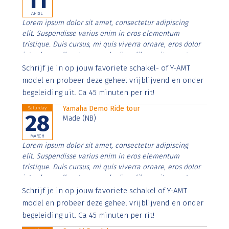
11
APRIL
Lorem ipsum dolor sit amet, consectetur adipiscing
elit. Suspendisse varius enim in eros elementum
tristique. Duis cursus, mi quis viverra ornare, eros dolor
interdum nulla, ut commodo diam libero vitae erat.
Aenean faucibus nibh et justo cursus id rutrum lorem
Schrijf je in op jouw favoriete schakel- of Y-AMT
imperdiet. Nunc ut sem vitae risus tristique posuere.
model en probeer deze geheel vrijblijvend en onder
begeleiding uit. Ca 45 minuten per rit!
Yamaha Demo Ride tour
Saturday
28
Made (NB)
MARCH
Lorem ipsum dolor sit amet, consectetur adipiscing
elit. Suspendisse varius enim in eros elementum
tristique. Duis cursus, mi quis viverra ornare, eros dolor
interdum nulla, ut commodo diam libero vitae erat.
Aenean faucibus nibh et justo cursus id rutrum lorem
Schrijf je in op jouw favoriete schakel of Y-AMT
imperdiet. Nunc ut sem vitae risus tristique posuere.
model en probeer deze geheel vrijblijvend en onder
begeleiding uit. Ca 45 minuten per rit!