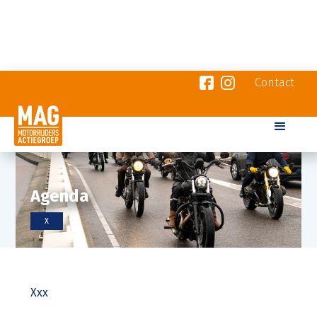
Contact
Agenda
X
Xxx