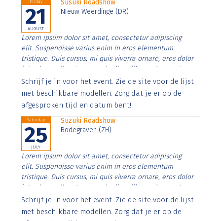
Susuki Roadshow
Friday
21
NIeuw Weerdinge (DR)
AUGUST
Lorem ipsum dolor sit amet, consectetur adipiscing
elit. Suspendisse varius enim in eros elementum
tristique. Duis cursus, mi quis viverra ornare, eros dolor
interdum nulla, ut commodo diam libero vitae erat.
Aenean faucibus nibh et justo cursus id rutrum lorem
Schrijf je in voor het event. Zie de site voor de lijst
imperdiet. Nunc ut sem vitae risus tristique posuere.
met beschikbare modellen. Zorg dat je er op de
afgesproken tijd en datum bent!
Suzuki Roadshow
Saturday
25
Bodegraven (ZH)
JULY
Lorem ipsum dolor sit amet, consectetur adipiscing
elit. Suspendisse varius enim in eros elementum
tristique. Duis cursus, mi quis viverra ornare, eros dolor
interdum nulla, ut commodo diam libero vitae erat.
Aenean faucibus nibh et justo cursus id rutrum lorem
Schrijf je in voor het event. Zie de site voor de lijst
imperdiet. Nunc ut sem vitae risus tristique posuere.
met beschikbare modellen. Zorg dat je er op de