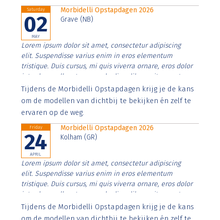
Morbidelli Opstapdagen 2026
Saturday
02
Grave (NB)
MAY
Lorem ipsum dolor sit amet, consectetur adipiscing
elit. Suspendisse varius enim in eros elementum
tristique. Duis cursus, mi quis viverra ornare, eros dolor
interdum nulla, ut commodo diam libero vitae erat.
Aenean faucibus nibh et justo cursus id rutrum lorem
Tijdens de Morbidelli Opstapdagen krijg je de kans
imperdiet. Nunc ut sem vitae risus tristique posuere.
om de modellen van dichtbij te bekijken én zelf te
ervaren op de weg.
Morbidelli Opstapdagen 2026
Friday
24
Kolham (GR)
APRIL
Lorem ipsum dolor sit amet, consectetur adipiscing
elit. Suspendisse varius enim in eros elementum
tristique. Duis cursus, mi quis viverra ornare, eros dolor
interdum nulla, ut commodo diam libero vitae erat.
Aenean faucibus nibh et justo cursus id rutrum lorem
Tijdens de Morbidelli Opstapdagen krijg je de kans
imperdiet. Nunc ut sem vitae risus tristique posuere.
om de modellen van dichtbij te bekijken én zelf te