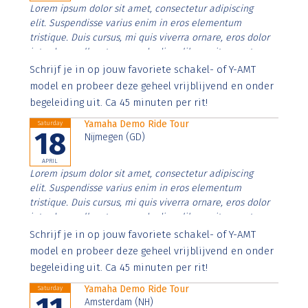
Lorem ipsum dolor sit amet, consectetur adipiscing
elit. Suspendisse varius enim in eros elementum
tristique. Duis cursus, mi quis viverra ornare, eros dolor
interdum nulla, ut commodo diam libero vitae erat.
Aenean faucibus nibh et justo cursus id rutrum lorem
Schrijf je in op jouw favoriete schakel- of Y-AMT
imperdiet. Nunc ut sem vitae risus tristique posuere.
model en probeer deze geheel vrijblijvend en onder
begeleiding uit. Ca 45 minuten per rit!
Yamaha Demo Ride Tour
Saturday
18
Nijmegen (GD)
APRIL
Lorem ipsum dolor sit amet, consectetur adipiscing
elit. Suspendisse varius enim in eros elementum
tristique. Duis cursus, mi quis viverra ornare, eros dolor
interdum nulla, ut commodo diam libero vitae erat.
Aenean faucibus nibh et justo cursus id rutrum lorem
Schrijf je in op jouw favoriete schakel- of Y-AMT
imperdiet. Nunc ut sem vitae risus tristique posuere.
model en probeer deze geheel vrijblijvend en onder
begeleiding uit. Ca 45 minuten per rit!
Yamaha Demo Ride Tour
Saturday
Amsterdam (NH)