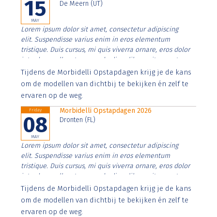
15
De Meern (UT)
MAY
Lorem ipsum dolor sit amet, consectetur adipiscing
elit. Suspendisse varius enim in eros elementum
tristique. Duis cursus, mi quis viverra ornare, eros dolor
interdum nulla, ut commodo diam libero vitae erat.
Aenean faucibus nibh et justo cursus id rutrum lorem
Tijdens de Morbidelli Opstapdagen krijg je de kans
imperdiet. Nunc ut sem vitae risus tristique posuere.
om de modellen van dichtbij te bekijken én zelf te
ervaren op de weg.
Morbidelli Opstapdagen 2026
Friday
08
Dronten (FL)
MAY
Lorem ipsum dolor sit amet, consectetur adipiscing
elit. Suspendisse varius enim in eros elementum
tristique. Duis cursus, mi quis viverra ornare, eros dolor
interdum nulla, ut commodo diam libero vitae erat.
Aenean faucibus nibh et justo cursus id rutrum lorem
Tijdens de Morbidelli Opstapdagen krijg je de kans
imperdiet. Nunc ut sem vitae risus tristique posuere.
om de modellen van dichtbij te bekijken én zelf te
ervaren op de weg.