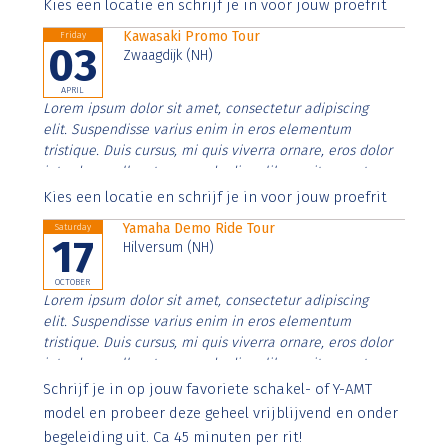
Aenean faucibus nibh et justo cursus id rutrum lorem
Kies een locatie en schrijf je in voor jouw proefrit
imperdiet. Nunc ut sem vitae risus tristique posuere.
Kawasaki Promo Tour
Friday
03
Zwaagdijk (NH)
APRIL
Lorem ipsum dolor sit amet, consectetur adipiscing
elit. Suspendisse varius enim in eros elementum
tristique. Duis cursus, mi quis viverra ornare, eros dolor
interdum nulla, ut commodo diam libero vitae erat.
Aenean faucibus nibh et justo cursus id rutrum lorem
Kies een locatie en schrijf je in voor jouw proefrit
imperdiet. Nunc ut sem vitae risus tristique posuere.
Yamaha Demo Ride Tour
Saturday
17
Hilversum (NH)
OCTOBER
Lorem ipsum dolor sit amet, consectetur adipiscing
elit. Suspendisse varius enim in eros elementum
tristique. Duis cursus, mi quis viverra ornare, eros dolor
interdum nulla, ut commodo diam libero vitae erat.
Aenean faucibus nibh et justo cursus id rutrum lorem
Schrijf je in op jouw favoriete schakel- of Y-AMT
imperdiet. Nunc ut sem vitae risus tristique posuere.
model en probeer deze geheel vrijblijvend en onder
begeleiding uit. Ca 45 minuten per rit!