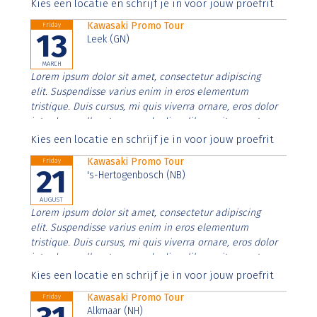
Aenean faucibus nibh et justo cursus id rutrum lorem
Kies een locatie en schrijf je in voor jouw proefrit
imperdiet. Nunc ut sem vitae risus tristique posuere.
Kawasaki Promo Tour
Friday
13
Leek (GN)
MARCH
Lorem ipsum dolor sit amet, consectetur adipiscing
elit. Suspendisse varius enim in eros elementum
tristique. Duis cursus, mi quis viverra ornare, eros dolor
interdum nulla, ut commodo diam libero vitae erat.
Aenean faucibus nibh et justo cursus id rutrum lorem
Kies een locatie en schrijf je in voor jouw proefrit
imperdiet. Nunc ut sem vitae risus tristique posuere.
Kawasaki Promo Tour
Friday
21
's-Hertogenbosch (NB)
AUGUST
Lorem ipsum dolor sit amet, consectetur adipiscing
elit. Suspendisse varius enim in eros elementum
tristique. Duis cursus, mi quis viverra ornare, eros dolor
interdum nulla, ut commodo diam libero vitae erat.
Aenean faucibus nibh et justo cursus id rutrum lorem
Kies een locatie en schrijf je in voor jouw proefrit
imperdiet. Nunc ut sem vitae risus tristique posuere.
Kawasaki Promo Tour
Friday
Alkmaar (NH)