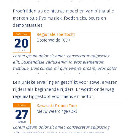
interdum nulla, ut commodo diam libero vitae erat.
Aenean faucibus nibh et justo cursus id rutrum lorem
Proefrijden op de nieuwe modellen van bijna alle
imperdiet. Nunc ut sem vitae risus tristique posuere.
merken plus live muziek, foodtrucks, beurs en
demonstraties
Regionale Toertocht
Saturday
20
Oosterwolde (GD)
JUNE
Lorem ipsum dolor sit amet, consectetur adipiscing
elit. Suspendisse varius enim in eros elementum
tristique. Duis cursus, mi quis viverra ornare, eros dolor
interdum nulla, ut commodo diam libero vitae erat.
Aenean faucibus nibh et justo cursus id rutrum lorem
Een unieke ervaring en geschikt voor zowel ervaren
imperdiet. Nunc ut sem vitae risus tristique posuere.
rijders als beginnende rijders. Er wordt onderweg
regelmatig gestopt voor mens en motor.
Kawasaki Promo Tour
Friday
27
Nieuw Weerdinge (DR)
MARCH
Lorem ipsum dolor sit amet, consectetur adipiscing