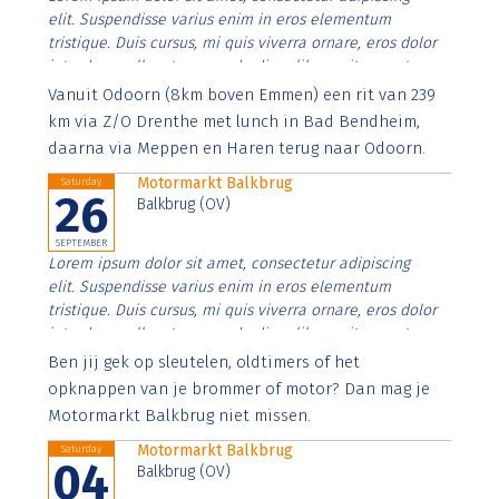
elit. Suspendisse varius enim in eros elementum
tristique. Duis cursus, mi quis viverra ornare, eros dolor
interdum nulla, ut commodo diam libero vitae erat.
Aenean faucibus nibh et justo cursus id rutrum lorem
Vanuit Odoorn (8km boven Emmen) een rit van 239
imperdiet. Nunc ut sem vitae risus tristique posuere.
km via Z/O Drenthe met lunch in Bad Bendheim,
daarna via Meppen en Haren terug naar Odoorn.
Motormarkt Balkbrug
Saturday
26
Balkbrug (OV)
SEPTEMBER
Lorem ipsum dolor sit amet, consectetur adipiscing
elit. Suspendisse varius enim in eros elementum
tristique. Duis cursus, mi quis viverra ornare, eros dolor
interdum nulla, ut commodo diam libero vitae erat.
Aenean faucibus nibh et justo cursus id rutrum lorem
Ben jij gek op sleutelen, oldtimers of het
imperdiet. Nunc ut sem vitae risus tristique posuere.
opknappen van je brommer of motor? Dan mag je
Motormarkt Balkbrug niet missen.
Motormarkt Balkbrug
Saturday
04
Balkbrug (OV)