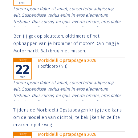
APRIL
Lorem ipsum dolor sit amet, consectetur adipiscing
elit. Suspendisse varius enim in eros elementum
tristique. Duis cursus, mi quis viverra ornare, eros dolor
interdum nulla, ut commodo diam libero vitae erat.
Aenean faucibus nibh et justo cursus id rutrum lorem
Ben jij gek op sleutelen, oldtimers of het
imperdiet. Nunc ut sem vitae risus tristique posuere.
opknappen van je brommer of motor? Dan mag je
Motormarkt Balkbrug niet missen.
Morbidelli Opstapdagen 2026
Friday
22
Hoofddorp (NH)
MAY
Lorem ipsum dolor sit amet, consectetur adipiscing
elit. Suspendisse varius enim in eros elementum
tristique. Duis cursus, mi quis viverra ornare, eros dolor
interdum nulla, ut commodo diam libero vitae erat.
Aenean faucibus nibh et justo cursus id rutrum lorem
Tijdens de Morbidelli Opstapdagen krijg je de kans
imperdiet. Nunc ut sem vitae risus tristique posuere.
om de modellen van dichtbij te bekijken én zelf te
ervaren op de weg.
Morbidelli Opstapdagen 2026
Friday