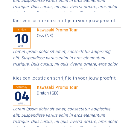
elit. Suspendisse varius enim in eros elementum
tristique. Duis cursus, mi quis viverra ornare, eros dolor
interdum nulla, ut commodo diam libero vitae erat.
Aenean faucibus nibh et justo cursus id rutrum lorem
Kies een locatie en schrijf je in voor jouw proefrit
imperdiet. Nunc ut sem vitae risus tristique posuere.
Kawasaki Promo Tour
Friday
10
Oss (NB)
APRIL
Lorem ipsum dolor sit amet, consectetur adipiscing
elit. Suspendisse varius enim in eros elementum
tristique. Duis cursus, mi quis viverra ornare, eros dolor
interdum nulla, ut commodo diam libero vitae erat.
Aenean faucibus nibh et justo cursus id rutrum lorem
Kies een locatie en schrijf je in voor jouw proefrit
imperdiet. Nunc ut sem vitae risus tristique posuere.
Kawasaki Promo Tour
Saturday
04
Druten (GD)
APRIL
Lorem ipsum dolor sit amet, consectetur adipiscing
elit. Suspendisse varius enim in eros elementum
tristique. Duis cursus, mi quis viverra ornare, eros dolor
interdum nulla, ut commodo diam libero vitae erat.