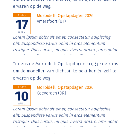
ervaren op de weg.
Morbidelli Opstapdagen 2026
Friday
17
Amersfoort (UT)
APRIL
Lorem ipsum dolor sit amet, consectetur adipiscing
elit. Suspendisse varius enim in eros elementum
tristique. Duis cursus, mi quis viverra ornare, eros dolor
interdum nulla, ut commodo diam libero vitae erat.
Aenean faucibus nibh et justo cursus id rutrum lorem
Tijdens de Morbidelli Opstapdagen krijg je de kans
imperdiet. Nunc ut sem vitae risus tristique posuere.
om de modellen van dichtbij te bekijken én zelf te
ervaren op de weg
Morbidelli Opstapdagen 2026
Friday
10
Coevorden (DR)
APRIL
Lorem ipsum dolor sit amet, consectetur adipiscing
elit. Suspendisse varius enim in eros elementum
tristique. Duis cursus, mi quis viverra ornare, eros dolor
interdum nulla, ut commodo diam libero vitae erat.