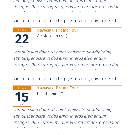
elit. Suspendisse varius enim in eros elementum
tristique. Duis cursus, mi quis viverra ornare, eros dolor
interdum nulla, ut commodo diam libero vitae erat.
Aenean faucibus nibh et justo cursus id rutrum lorem
Kies een locatie en schrijf je in voor jouw proefrit
imperdiet. Nunc ut sem vitae risus tristique posuere.
Kawasaki Promo Tour
Friday
22
Amsterdam (NH)
MAY
Lorem ipsum dolor sit amet, consectetur adipiscing
elit. Suspendisse varius enim in eros elementum
tristique. Duis cursus, mi quis viverra ornare, eros dolor
interdum nulla, ut commodo diam libero vitae erat.
Aenean faucibus nibh et justo cursus id rutrum lorem
Kies een locatie en schrijf je in voor jouw proefrit
imperdiet. Nunc ut sem vitae risus tristique posuere.
Kawasaki Promo Tour
Friday
15
IJsselstein (UT)
MAY
Lorem ipsum dolor sit amet, consectetur adipiscing
elit. Suspendisse varius enim in eros elementum
tristique. Duis cursus, mi quis viverra ornare, eros dolor
interdum nulla, ut commodo diam libero vitae erat.