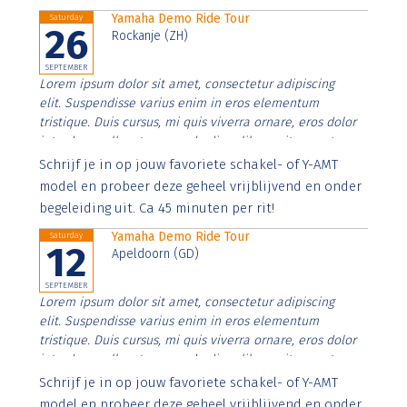
Yamaha Demo Ride Tour
Saturday
26
Rockanje (ZH)
SEPTEMBER
Lorem ipsum dolor sit amet, consectetur adipiscing
elit. Suspendisse varius enim in eros elementum
tristique. Duis cursus, mi quis viverra ornare, eros dolor
interdum nulla, ut commodo diam libero vitae erat.
Aenean faucibus nibh et justo cursus id rutrum lorem
Schrijf je in op jouw favoriete schakel- of Y-AMT
imperdiet. Nunc ut sem vitae risus tristique posuere.
model en probeer deze geheel vrijblijvend en onder
begeleiding uit. Ca 45 minuten per rit!
Yamaha Demo Ride Tour
Saturday
12
Apeldoorn (GD)
SEPTEMBER
Lorem ipsum dolor sit amet, consectetur adipiscing
elit. Suspendisse varius enim in eros elementum
tristique. Duis cursus, mi quis viverra ornare, eros dolor
interdum nulla, ut commodo diam libero vitae erat.
Aenean faucibus nibh et justo cursus id rutrum lorem
Schrijf je in op jouw favoriete schakel- of Y-AMT
imperdiet. Nunc ut sem vitae risus tristique posuere.
model en probeer deze geheel vrijblijvend en onder