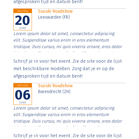
afgesproken tijd en datum bent!
Suzuki Roadshow
Saturday
20
Leeuwarden (FR)
JUNE
Lorem ipsum dolor sit amet, consectetur adipiscing
elit. Suspendisse varius enim in eros elementum
tristique. Duis cursus, mi quis viverra ornare, eros dolor
interdum nulla, ut commodo diam libero vitae erat.
Aenean faucibus nibh et justo cursus id rutrum lorem
Schrijf je in voor het event. Zie de site voor de lijst
imperdiet. Nunc ut sem vitae risus tristique posuere.
met beschikbare modellen. Zorg dat je er op de
afgesproken tijd en datum bent!
Suzuki Roadshow
Saturday
06
Barendrecht (ZH)
JUNE
Lorem ipsum dolor sit amet, consectetur adipiscing
elit. Suspendisse varius enim in eros elementum
tristique. Duis cursus, mi quis viverra ornare, eros dolor
interdum nulla, ut commodo diam libero vitae erat.
Aenean faucibus nibh et justo cursus id rutrum lorem
Schrijf je in voor het event. Zie de site voor de lijst