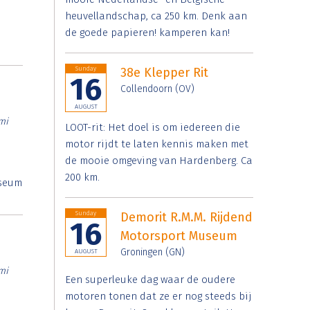
heuvellandschap, ca 250 km. Denk aan
de goede papieren! kamperen kan!
Sunday
38e Klepper Rit
16
Collendoorn (OV)
AUGUST
mi
LOOT-rit: Het doel is om iedereen die
motor rijdt te laten kennis maken met
de mooie omgeving van Hardenberg. Ca
200 km.
useum
Sunday
Demorit R.M.M. Rijdend
16
Motorsport Museum
Groningen (GN)
AUGUST
mi
Een superleuke dag waar de oudere
motoren tonen dat ze er nog steeds bij