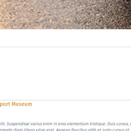
rsport Museum
lit. Suspendisse varius enim in eros elementum tristique. Duis cursus, 
ommodo diam libero vitae erat. Aenean faucibus nibh et justo cursus id