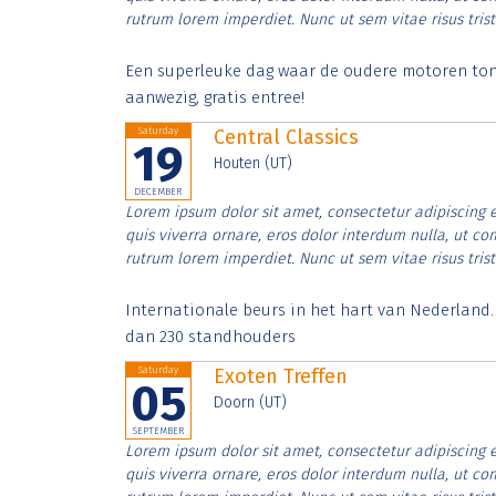
rutrum lorem imperdiet. Nunc ut sem vitae risus tris
Een superleuke dag waar de oudere motoren tonen
aanwezig, gratis entree!
Saturday
Central Classics
19
Houten (UT)
DECEMBER
Lorem ipsum dolor sit amet, consectetur adipiscing e
quis viverra ornare, eros dolor interdum nulla, ut c
rutrum lorem imperdiet. Nunc ut sem vitae risus tris
Internationale beurs in het hart van Nederland
dan 230 standhouders
Saturday
Exoten Treffen
05
Doorn (UT)
SEPTEMBER
Lorem ipsum dolor sit amet, consectetur adipiscing e
quis viverra ornare, eros dolor interdum nulla, ut c