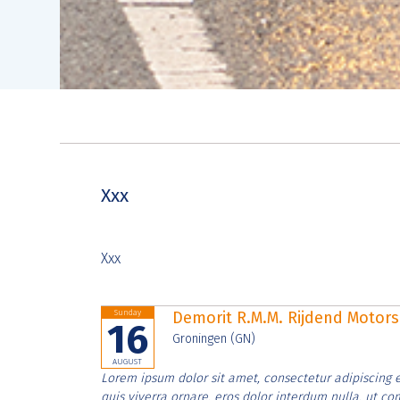
Xxx
Xxx
Sunday
Demorit R.M.M. Rijdend Moto
16
Groningen (GN)
AUGUST
Lorem ipsum dolor sit amet, consectetur adipiscing e
quis viverra ornare, eros dolor interdum nulla, ut c