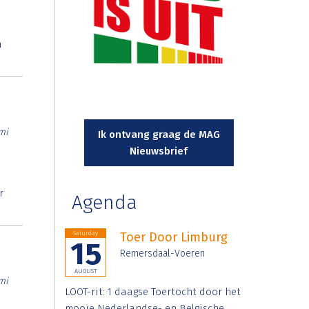
n
mi
Ik ontvang graag de MAG
Nieuwsbrief
r
Agenda
Saturday
Toer Door Limburg
15
Remersdaal-Voeren
AUGUST
mi
LOOT-rit: 1 daagse Toertocht door het
mooie Nederlandse- en Belgische