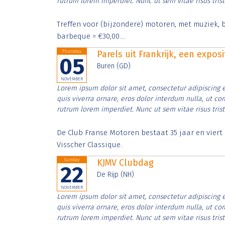
rutrum lorem imperdiet. Nunc ut sem vitae risus tris
Treffen voor (bijzondere) motoren, met muziek, b
barbeque = €30,00....
Thursday
Parels uit Frankrijk, een expos
05
Buren (GD)
NOVEMBER
Lorem ipsum dolor sit amet, consectetur adipiscing e
quis viverra ornare, eros dolor interdum nulla, ut c
rutrum lorem imperdiet. Nunc ut sem vitae risus tris
De Club Franse Motoren bestaat 35 jaar en vier
Visscher Classique.
Sunday
KJMV Clubdag
22
De Rijp (NH)
NOVEMBER
Lorem ipsum dolor sit amet, consectetur adipiscing e
quis viverra ornare, eros dolor interdum nulla, ut c
rutrum lorem imperdiet. Nunc ut sem vitae risus tris