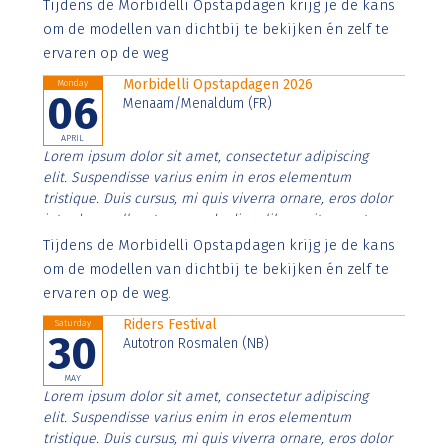
Aenean faucibus nibh et justo cursus id rutrum lorem
Tijdens de Morbidelli Opstapdagen krijg je de kans
imperdiet. Nunc ut sem vitae risus tristique posuere.
om de modellen van dichtbij te bekijken én zelf te
ervaren op de weg
Morbidelli Opstapdagen 2026
Monday
06
Menaam/Menaldum (FR)
APRIL
Lorem ipsum dolor sit amet, consectetur adipiscing
elit. Suspendisse varius enim in eros elementum
tristique. Duis cursus, mi quis viverra ornare, eros dolor
interdum nulla, ut commodo diam libero vitae erat.
Aenean faucibus nibh et justo cursus id rutrum lorem
Tijdens de Morbidelli Opstapdagen krijg je de kans
imperdiet. Nunc ut sem vitae risus tristique posuere.
om de modellen van dichtbij te bekijken én zelf te
ervaren op de weg.
Riders Festival
Saturday
30
Autotron Rosmalen (NB)
MAY
Lorem ipsum dolor sit amet, consectetur adipiscing
elit. Suspendisse varius enim in eros elementum
tristique. Duis cursus, mi quis viverra ornare, eros dolor