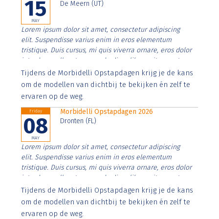
15
De Meern (UT)
MAY
Lorem ipsum dolor sit amet, consectetur adipiscing
elit. Suspendisse varius enim in eros elementum
tristique. Duis cursus, mi quis viverra ornare, eros dolor
interdum nulla, ut commodo diam libero vitae erat.
Aenean faucibus nibh et justo cursus id rutrum lorem
Tijdens de Morbidelli Opstapdagen krijg je de kans
imperdiet. Nunc ut sem vitae risus tristique posuere.
om de modellen van dichtbij te bekijken én zelf te
ervaren op de weg.
Morbidelli Opstapdagen 2026
Friday
08
Dronten (FL)
MAY
Lorem ipsum dolor sit amet, consectetur adipiscing
elit. Suspendisse varius enim in eros elementum
tristique. Duis cursus, mi quis viverra ornare, eros dolor
interdum nulla, ut commodo diam libero vitae erat.
Aenean faucibus nibh et justo cursus id rutrum lorem
Tijdens de Morbidelli Opstapdagen krijg je de kans
imperdiet. Nunc ut sem vitae risus tristique posuere.
om de modellen van dichtbij te bekijken én zelf te
ervaren op de weg.