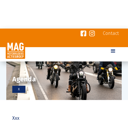
Contact
Agenda
X
Xxx