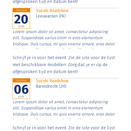
afgesproken tijd en datum bent!
Suzuki Roadshow
Saturday
20
Leeuwarden (FR)
JUNE
Lorem ipsum dolor sit amet, consectetur adipiscing
elit. Suspendisse varius enim in eros elementum
tristique. Duis cursus, mi quis viverra ornare, eros dolor
interdum nulla, ut commodo diam libero vitae erat.
Aenean faucibus nibh et justo cursus id rutrum lorem
Schrijf je in voor het event. Zie de site voor de lijst
imperdiet. Nunc ut sem vitae risus tristique posuere.
met beschikbare modellen. Zorg dat je er op de
afgesproken tijd en datum bent!
Suzuki Roadshow
Saturday
06
Barendrecht (ZH)
JUNE
Lorem ipsum dolor sit amet, consectetur adipiscing
elit. Suspendisse varius enim in eros elementum
tristique. Duis cursus, mi quis viverra ornare, eros dolor
interdum nulla, ut commodo diam libero vitae erat.
Aenean faucibus nibh et justo cursus id rutrum lorem
Schrijf je in voor het event. Zie de site voor de lijst