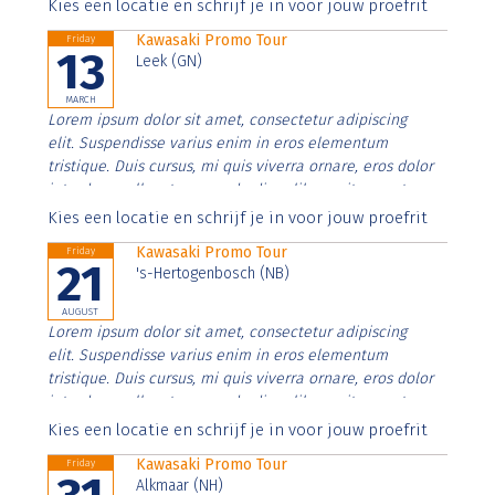
Aenean faucibus nibh et justo cursus id rutrum lorem
Kies een locatie en schrijf je in voor jouw proefrit
imperdiet. Nunc ut sem vitae risus tristique posuere.
Kawasaki Promo Tour
Friday
13
Leek (GN)
MARCH
Lorem ipsum dolor sit amet, consectetur adipiscing
elit. Suspendisse varius enim in eros elementum
tristique. Duis cursus, mi quis viverra ornare, eros dolor
interdum nulla, ut commodo diam libero vitae erat.
Aenean faucibus nibh et justo cursus id rutrum lorem
Kies een locatie en schrijf je in voor jouw proefrit
imperdiet. Nunc ut sem vitae risus tristique posuere.
Kawasaki Promo Tour
Friday
21
's-Hertogenbosch (NB)
AUGUST
Lorem ipsum dolor sit amet, consectetur adipiscing
elit. Suspendisse varius enim in eros elementum
tristique. Duis cursus, mi quis viverra ornare, eros dolor
interdum nulla, ut commodo diam libero vitae erat.
Aenean faucibus nibh et justo cursus id rutrum lorem
Kies een locatie en schrijf je in voor jouw proefrit
imperdiet. Nunc ut sem vitae risus tristique posuere.
Kawasaki Promo Tour
Friday
Alkmaar (NH)