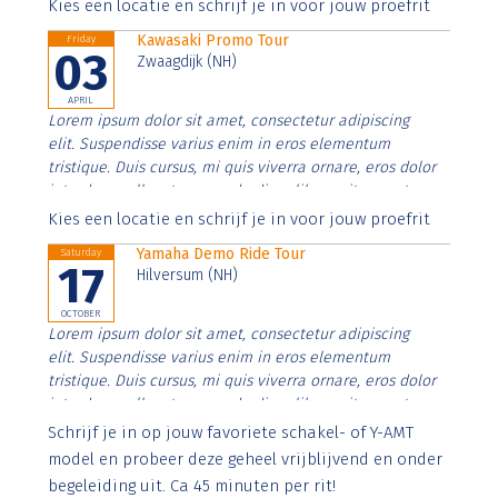
Aenean faucibus nibh et justo cursus id rutrum lorem
Kies een locatie en schrijf je in voor jouw proefrit
imperdiet. Nunc ut sem vitae risus tristique posuere.
Kawasaki Promo Tour
Friday
03
Zwaagdijk (NH)
APRIL
Lorem ipsum dolor sit amet, consectetur adipiscing
elit. Suspendisse varius enim in eros elementum
tristique. Duis cursus, mi quis viverra ornare, eros dolor
interdum nulla, ut commodo diam libero vitae erat.
Aenean faucibus nibh et justo cursus id rutrum lorem
Kies een locatie en schrijf je in voor jouw proefrit
imperdiet. Nunc ut sem vitae risus tristique posuere.
Yamaha Demo Ride Tour
Saturday
17
Hilversum (NH)
OCTOBER
Lorem ipsum dolor sit amet, consectetur adipiscing
elit. Suspendisse varius enim in eros elementum
tristique. Duis cursus, mi quis viverra ornare, eros dolor
interdum nulla, ut commodo diam libero vitae erat.
Aenean faucibus nibh et justo cursus id rutrum lorem
Schrijf je in op jouw favoriete schakel- of Y-AMT
imperdiet. Nunc ut sem vitae risus tristique posuere.
model en probeer deze geheel vrijblijvend en onder
begeleiding uit. Ca 45 minuten per rit!