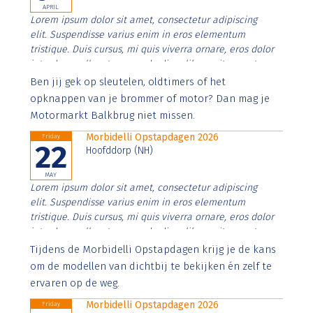
APRIL
Lorem ipsum dolor sit amet, consectetur adipiscing
elit. Suspendisse varius enim in eros elementum
tristique. Duis cursus, mi quis viverra ornare, eros dolor
interdum nulla, ut commodo diam libero vitae erat.
Aenean faucibus nibh et justo cursus id rutrum lorem
Ben jij gek op sleutelen, oldtimers of het
imperdiet. Nunc ut sem vitae risus tristique posuere.
opknappen van je brommer of motor? Dan mag je
Motormarkt Balkbrug niet missen.
Morbidelli Opstapdagen 2026
Friday
22
Hoofddorp (NH)
MAY
Lorem ipsum dolor sit amet, consectetur adipiscing
elit. Suspendisse varius enim in eros elementum
tristique. Duis cursus, mi quis viverra ornare, eros dolor
interdum nulla, ut commodo diam libero vitae erat.
Aenean faucibus nibh et justo cursus id rutrum lorem
Tijdens de Morbidelli Opstapdagen krijg je de kans
imperdiet. Nunc ut sem vitae risus tristique posuere.
om de modellen van dichtbij te bekijken én zelf te
ervaren op de weg.
Morbidelli Opstapdagen 2026
Friday