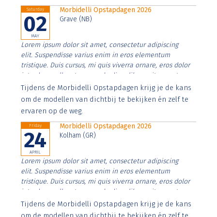
Morbidelli Opstapdagen 2026
Saturday
02
Grave (NB)
MAY
Lorem ipsum dolor sit amet, consectetur adipiscing
elit. Suspendisse varius enim in eros elementum
tristique. Duis cursus, mi quis viverra ornare, eros dolor
interdum nulla, ut commodo diam libero vitae erat.
Aenean faucibus nibh et justo cursus id rutrum lorem
Tijdens de Morbidelli Opstapdagen krijg je de kans
imperdiet. Nunc ut sem vitae risus tristique posuere.
om de modellen van dichtbij te bekijken én zelf te
ervaren op de weg.
Morbidelli Opstapdagen 2026
Friday
24
Kolham (GR)
APRIL
Lorem ipsum dolor sit amet, consectetur adipiscing
elit. Suspendisse varius enim in eros elementum
tristique. Duis cursus, mi quis viverra ornare, eros dolor
interdum nulla, ut commodo diam libero vitae erat.
Aenean faucibus nibh et justo cursus id rutrum lorem
Tijdens de Morbidelli Opstapdagen krijg je de kans
imperdiet. Nunc ut sem vitae risus tristique posuere.
om de modellen van dichtbij te bekijken én zelf te