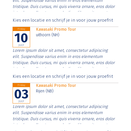
elit. Suspendisse varius enim in eros elementum
tristique. Duis cursus, mi quis viverra ornare, eros dolor
interdum nulla, ut commodo diam libero vitae erat.
Aenean faucibus nibh et justo cursus id rutrum lorem
Kies een locatie en schrijf je in voor jouw proefrit
imperdiet. Nunc ut sem vitae risus tristique posuere.
Kawasaki Promo Tour
Friday
10
uithoorn (NH)
JULY
Lorem ipsum dolor sit amet, consectetur adipiscing
elit. Suspendisse varius enim in eros elementum
tristique. Duis cursus, mi quis viverra ornare, eros dolor
interdum nulla, ut commodo diam libero vitae erat.
Aenean faucibus nibh et justo cursus id rutrum lorem
Kies een locatie en schrijf je in voor jouw proefrit
imperdiet. Nunc ut sem vitae risus tristique posuere.
Kawasaki Promo Tour
Friday
03
Rijen (NB)
JULY
Lorem ipsum dolor sit amet, consectetur adipiscing
elit. Suspendisse varius enim in eros elementum
tristique. Duis cursus, mi quis viverra ornare, eros dolor
interdum nulla, ut commodo diam libero vitae erat.