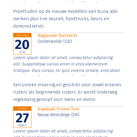
interdum nulla, ut commodo diam libero vitae erat.
Aenean faucibus nibh et justo cursus id rutrum lorem
Proefrijden op de nieuwe modellen van bijna alle
imperdiet. Nunc ut sem vitae risus tristique posuere.
merken plus live muziek, foodtrucks, beurs en
demonstraties
Regionale Toertocht
Saturday
20
Oosterwolde (GD)
JUNE
Lorem ipsum dolor sit amet, consectetur adipiscing
elit. Suspendisse varius enim in eros elementum
tristique. Duis cursus, mi quis viverra ornare, eros dolor
interdum nulla, ut commodo diam libero vitae erat.
Aenean faucibus nibh et justo cursus id rutrum lorem
Een unieke ervaring en geschikt voor zowel ervaren
imperdiet. Nunc ut sem vitae risus tristique posuere.
rijders als beginnende rijders. Er wordt onderweg
regelmatig gestopt voor mens en motor.
Kawasaki Promo Tour
Friday
27
Nieuw Weerdinge (DR)
MARCH
Lorem ipsum dolor sit amet, consectetur adipiscing