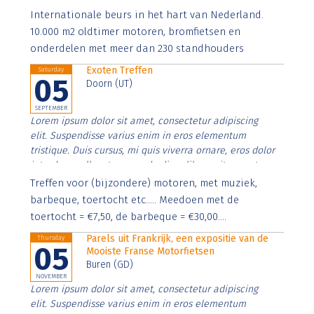
Aenean faucibus nibh et justo cursus id rutrum lorem
Internationale beurs in het hart van Nederland.
imperdiet. Nunc ut sem vitae risus tristique posuere.
10.000 m2 oldtimer motoren, bromfietsen en
onderdelen met meer dan 230 standhouders
Exoten Treffen
Saturday
05
Doorn (UT)
SEPTEMBER
Lorem ipsum dolor sit amet, consectetur adipiscing
elit. Suspendisse varius enim in eros elementum
tristique. Duis cursus, mi quis viverra ornare, eros dolor
interdum nulla, ut commodo diam libero vitae erat.
Aenean faucibus nibh et justo cursus id rutrum lorem
Treffen voor (bijzondere) motoren, met muziek,
imperdiet. Nunc ut sem vitae risus tristique posuere.
barbeque, toertocht etc..... Meedoen met de
toertocht = €7,50, de barbeque = €30,00....
Parels uit Frankrijk, een expositie van de
Thursday
05
Mooiste Franse Motorfietsen
Buren (GD)
NOVEMBER
Lorem ipsum dolor sit amet, consectetur adipiscing
elit. Suspendisse varius enim in eros elementum