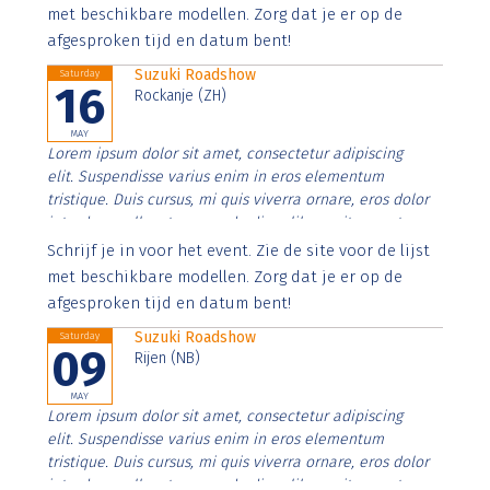
imperdiet. Nunc ut sem vitae risus tristique posuere.
met beschikbare modellen. Zorg dat je er op de
afgesproken tijd en datum bent!
Suzuki Roadshow
Saturday
16
Rockanje (ZH)
MAY
Lorem ipsum dolor sit amet, consectetur adipiscing
elit. Suspendisse varius enim in eros elementum
tristique. Duis cursus, mi quis viverra ornare, eros dolor
interdum nulla, ut commodo diam libero vitae erat.
Aenean faucibus nibh et justo cursus id rutrum lorem
Schrijf je in voor het event. Zie de site voor de lijst
imperdiet. Nunc ut sem vitae risus tristique posuere.
met beschikbare modellen. Zorg dat je er op de
afgesproken tijd en datum bent!
Suzuki Roadshow
Saturday
09
Rijen (NB)
MAY
Lorem ipsum dolor sit amet, consectetur adipiscing
elit. Suspendisse varius enim in eros elementum
tristique. Duis cursus, mi quis viverra ornare, eros dolor
interdum nulla, ut commodo diam libero vitae erat.