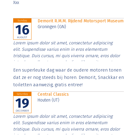
Xxx
Demorit R.M.M. Rijdend Motorsport Museum
Sunday
16
Groningen (GN)
AUGUST
Lorem ipsum dolor sit amet, consectetur adipiscing
elit. Suspendisse varius enim in eros elementum
tristique. Duis cursus, mi quis viverra ornare, eros dolor
interdum nulla, ut commodo diam libero vitae erat.
Aenean faucibus nibh et justo cursus id rutrum lorem
Een superleuke dag waar de oudere motoren tonen
imperdiet. Nunc ut sem vitae risus tristique posuere.
dat ze er nog steeds bij horen. Demorit, Snackkar en
toiletten aanwezig, gratis entree!
Central Classics
Saturday
19
Houten (UT)
DECEMBER
Lorem ipsum dolor sit amet, consectetur adipiscing
elit. Suspendisse varius enim in eros elementum
tristique. Duis cursus, mi quis viverra ornare, eros dolor
interdum nulla, ut commodo diam libero vitae erat.