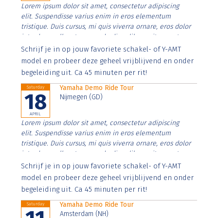
Lorem ipsum dolor sit amet, consectetur adipiscing
elit. Suspendisse varius enim in eros elementum
tristique. Duis cursus, mi quis viverra ornare, eros dolor
interdum nulla, ut commodo diam libero vitae erat.
Aenean faucibus nibh et justo cursus id rutrum lorem
Schrijf je in op jouw favoriete schakel- of Y-AMT
imperdiet. Nunc ut sem vitae risus tristique posuere.
model en probeer deze geheel vrijblijvend en onder
begeleiding uit. Ca 45 minuten per rit!
Yamaha Demo Ride Tour
Saturday
18
Nijmegen (GD)
APRIL
Lorem ipsum dolor sit amet, consectetur adipiscing
elit. Suspendisse varius enim in eros elementum
tristique. Duis cursus, mi quis viverra ornare, eros dolor
interdum nulla, ut commodo diam libero vitae erat.
Aenean faucibus nibh et justo cursus id rutrum lorem
Schrijf je in op jouw favoriete schakel- of Y-AMT
imperdiet. Nunc ut sem vitae risus tristique posuere.
model en probeer deze geheel vrijblijvend en onder
begeleiding uit. Ca 45 minuten per rit!
Yamaha Demo Ride Tour
Saturday
Amsterdam (NH)