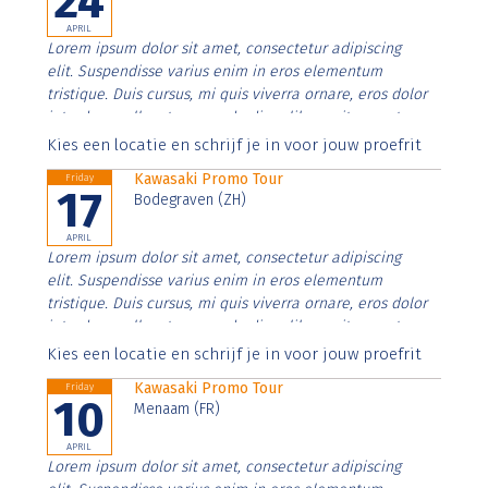
24
APRIL
Lorem ipsum dolor sit amet, consectetur adipiscing
elit. Suspendisse varius enim in eros elementum
tristique. Duis cursus, mi quis viverra ornare, eros dolor
interdum nulla, ut commodo diam libero vitae erat.
Aenean faucibus nibh et justo cursus id rutrum lorem
Kies een locatie en schrijf je in voor jouw proefrit
imperdiet. Nunc ut sem vitae risus tristique posuere.
Kawasaki Promo Tour
Friday
17
Bodegraven (ZH)
APRIL
Lorem ipsum dolor sit amet, consectetur adipiscing
elit. Suspendisse varius enim in eros elementum
tristique. Duis cursus, mi quis viverra ornare, eros dolor
interdum nulla, ut commodo diam libero vitae erat.
Aenean faucibus nibh et justo cursus id rutrum lorem
Kies een locatie en schrijf je in voor jouw proefrit
imperdiet. Nunc ut sem vitae risus tristique posuere.
Kawasaki Promo Tour
Friday
10
Menaam (FR)
APRIL
Lorem ipsum dolor sit amet, consectetur adipiscing