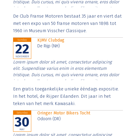
tristique. Duis cursus, mi quis viverra ornare, eros dolor
interdum nulla, ut commodo diam libero vitae erat.
Aenean faucibus nibh et justo cursus id rutrum lorem
De Club Franse Motoren bestaat 35 jaar en viert dat
imperdiet. Nunc ut sem vitae risus tristique posuere.
met een expo van 50 franse motoren van 1898 tot
1960 in Museum Visscher Classique.
KJMV Clubdag
Sunday
22
De Rijp (NH)
NOVEMBER
Lorem ipsum dolor sit amet, consectetur adipiscing
elit. Suspendisse varius enim in eros elementum
tristique. Duis cursus, mi quis viverra ornare, eros dolor
interdum nulla, ut commodo diam libero vitae erat.
Aenean faucibus nibh et justo cursus id rutrum lorem
Een gratis toegankelijke unieke ééndags expositie.
imperdiet. Nunc ut sem vitae risus tristique posuere.
In het hotel, de Rijper Eilanden. Dit jaar in het
teken van het merk Kawasaki.
Oringer Motor Bikers Tocht
Saturday
30
Odoorn (DR)
MAY
Lorem ipsum dolor sit amet, consectetur adipiscing