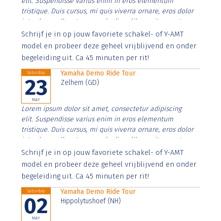
elit. Suspendisse varius enim in eros elementum
tristique. Duis cursus, mi quis viverra ornare, eros dolor
interdum nulla, ut commodo diam libero vitae erat.
Aenean faucibus nibh et justo cursus id rutrum lorem
Schrijf je in op jouw favoriete schakel- of Y-AMT
imperdiet. Nunc ut sem vitae risus tristique posuere.
model en probeer deze geheel vrijblijvend en onder
begeleiding uit. Ca 45 minuten per rit!
Yamaha Demo Ride Tour
Saturday
23
Zelhem (GD)
MAY
Lorem ipsum dolor sit amet, consectetur adipiscing
elit. Suspendisse varius enim in eros elementum
tristique. Duis cursus, mi quis viverra ornare, eros dolor
interdum nulla, ut commodo diam libero vitae erat.
Aenean faucibus nibh et justo cursus id rutrum lorem
Schrijf je in op jouw favoriete schakel- of Y-AMT
imperdiet. Nunc ut sem vitae risus tristique posuere.
model en probeer deze geheel vrijblijvend en onder
begeleiding uit. Ca 45 minuten per rit!
Yamaha Demo Ride Tour
Saturday
02
Hippolytushoef (NH)
MAY