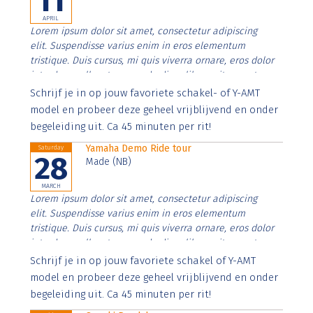
11
APRIL
Lorem ipsum dolor sit amet, consectetur adipiscing
elit. Suspendisse varius enim in eros elementum
tristique. Duis cursus, mi quis viverra ornare, eros dolor
interdum nulla, ut commodo diam libero vitae erat.
Aenean faucibus nibh et justo cursus id rutrum lorem
Schrijf je in op jouw favoriete schakel- of Y-AMT
imperdiet. Nunc ut sem vitae risus tristique posuere.
model en probeer deze geheel vrijblijvend en onder
begeleiding uit. Ca 45 minuten per rit!
Yamaha Demo Ride tour
Saturday
28
Made (NB)
MARCH
Lorem ipsum dolor sit amet, consectetur adipiscing
elit. Suspendisse varius enim in eros elementum
tristique. Duis cursus, mi quis viverra ornare, eros dolor
interdum nulla, ut commodo diam libero vitae erat.
Aenean faucibus nibh et justo cursus id rutrum lorem
Schrijf je in op jouw favoriete schakel of Y-AMT
imperdiet. Nunc ut sem vitae risus tristique posuere.
model en probeer deze geheel vrijblijvend en onder
begeleiding uit. Ca 45 minuten per rit!