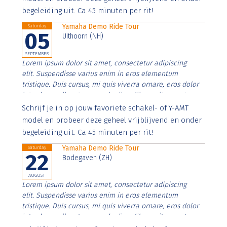
begeleiding uit. Ca 45 minuten per rit!
Yamaha Demo Ride Tour
Saturday
05
Uithoorn (NH)
SEPTEMBER
Lorem ipsum dolor sit amet, consectetur adipiscing
elit. Suspendisse varius enim in eros elementum
tristique. Duis cursus, mi quis viverra ornare, eros dolor
interdum nulla, ut commodo diam libero vitae erat.
Aenean faucibus nibh et justo cursus id rutrum lorem
Schrijf je in op jouw favoriete schakel- of Y-AMT
imperdiet. Nunc ut sem vitae risus tristique posuere.
model en probeer deze geheel vrijblijvend en onder
begeleiding uit. Ca 45 minuten per rit!
Yamaha Demo Ride Tour
Saturday
22
Bodegaven (ZH)
AUGUST
Lorem ipsum dolor sit amet, consectetur adipiscing
elit. Suspendisse varius enim in eros elementum
tristique. Duis cursus, mi quis viverra ornare, eros dolor
interdum nulla, ut commodo diam libero vitae erat.