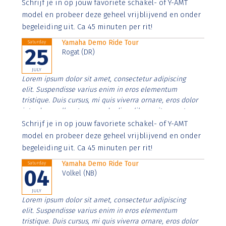
Aenean faucibus nibh et justo cursus id rutrum lorem
Schrijf je in op jouw favoriete schakel- of Y-AMT
imperdiet. Nunc ut sem vitae risus tristique posuere.
model en probeer deze geheel vrijblijvend en onder
begeleiding uit. Ca 45 minuten per rit!
Yamaha Demo Ride Tour
Saturday
25
Rogat (DR)
JULY
Lorem ipsum dolor sit amet, consectetur adipiscing
elit. Suspendisse varius enim in eros elementum
tristique. Duis cursus, mi quis viverra ornare, eros dolor
interdum nulla, ut commodo diam libero vitae erat.
Aenean faucibus nibh et justo cursus id rutrum lorem
Schrijf je in op jouw favoriete schakel- of Y-AMT
imperdiet. Nunc ut sem vitae risus tristique posuere.
model en probeer deze geheel vrijblijvend en onder
begeleiding uit. Ca 45 minuten per rit!
Yamaha Demo Ride Tour
Saturday
04
Volkel (NB)
JULY
Lorem ipsum dolor sit amet, consectetur adipiscing
elit. Suspendisse varius enim in eros elementum
tristique. Duis cursus, mi quis viverra ornare, eros dolor