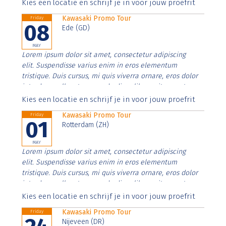
Aenean faucibus nibh et justo cursus id rutrum lorem
Kies een locatie en schrijf je in voor jouw proefrit
imperdiet. Nunc ut sem vitae risus tristique posuere.
Kawasaki Promo Tour
Friday
08
Ede (GD)
MAY
Lorem ipsum dolor sit amet, consectetur adipiscing
elit. Suspendisse varius enim in eros elementum
tristique. Duis cursus, mi quis viverra ornare, eros dolor
interdum nulla, ut commodo diam libero vitae erat.
Aenean faucibus nibh et justo cursus id rutrum lorem
Kies een locatie en schrijf je in voor jouw proefrit
imperdiet. Nunc ut sem vitae risus tristique posuere.
Kawasaki Promo Tour
Friday
01
Rotterdam (ZH)
MAY
Lorem ipsum dolor sit amet, consectetur adipiscing
elit. Suspendisse varius enim in eros elementum
tristique. Duis cursus, mi quis viverra ornare, eros dolor
interdum nulla, ut commodo diam libero vitae erat.
Aenean faucibus nibh et justo cursus id rutrum lorem
Kies een locatie en schrijf je in voor jouw proefrit
imperdiet. Nunc ut sem vitae risus tristique posuere.
Kawasaki Promo Tour
Friday
Nijeveen (DR)