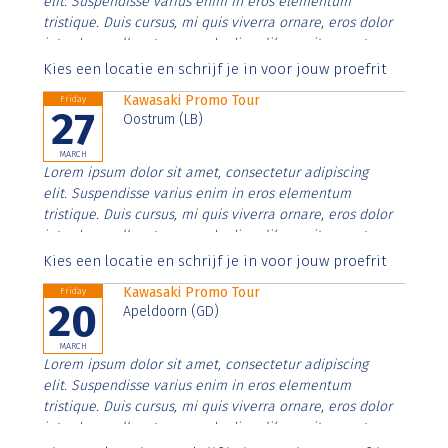
elit. Suspendisse varius enim in eros elementum
tristique. Duis cursus, mi quis viverra ornare, eros dolor
interdum nulla, ut commodo diam libero vitae erat.
Aenean faucibus nibh et justo cursus id rutrum lorem
Kies een locatie en schrijf je in voor jouw proefrit
imperdiet. Nunc ut sem vitae risus tristique posuere.
Kawasaki Promo Tour
Friday
27
Oostrum (LB)
MARCH
Lorem ipsum dolor sit amet, consectetur adipiscing
elit. Suspendisse varius enim in eros elementum
tristique. Duis cursus, mi quis viverra ornare, eros dolor
interdum nulla, ut commodo diam libero vitae erat.
Aenean faucibus nibh et justo cursus id rutrum lorem
Kies een locatie en schrijf je in voor jouw proefrit
imperdiet. Nunc ut sem vitae risus tristique posuere.
Kawasaki Promo Tour
Friday
20
Apeldoorn (GD)
MARCH
Lorem ipsum dolor sit amet, consectetur adipiscing
elit. Suspendisse varius enim in eros elementum
tristique. Duis cursus, mi quis viverra ornare, eros dolor
interdum nulla, ut commodo diam libero vitae erat.