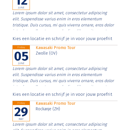
12
JUNE
Lorem ipsum dolor sit amet, consectetur adipiscing
elit. Suspendisse varius enim in eros elementum
tristique. Duis cursus, mi quis viverra ornare, eros dolor
interdum nulla, ut commodo diam libero vitae erat.
Aenean faucibus nibh et justo cursus id rutrum lorem
Kies een locatie en schrijf je in voor jouw proefrit
imperdiet. Nunc ut sem vitae risus tristique posuere.
Kawasaki Promo Tour
Friday
05
Zwolle (OV)
JUNE
Lorem ipsum dolor sit amet, consectetur adipiscing
elit. Suspendisse varius enim in eros elementum
tristique. Duis cursus, mi quis viverra ornare, eros dolor
interdum nulla, ut commodo diam libero vitae erat.
Aenean faucibus nibh et justo cursus id rutrum lorem
Kies een locatie en schrijf je in voor jouw proefrit
imperdiet. Nunc ut sem vitae risus tristique posuere.
Kawasaki Promo Tour
Friday
29
Rockanje (ZH)
MAY
Lorem ipsum dolor sit amet, consectetur adipiscing