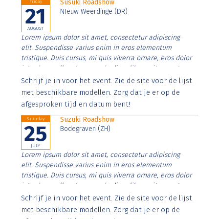
Susuki Roadshow
Friday
21
NIeuw Weerdinge (DR)
AUGUST
Lorem ipsum dolor sit amet, consectetur adipiscing
elit. Suspendisse varius enim in eros elementum
tristique. Duis cursus, mi quis viverra ornare, eros dolor
interdum nulla, ut commodo diam libero vitae erat.
Aenean faucibus nibh et justo cursus id rutrum lorem
Schrijf je in voor het event. Zie de site voor de lijst
imperdiet. Nunc ut sem vitae risus tristique posuere.
met beschikbare modellen. Zorg dat je er op de
afgesproken tijd en datum bent!
Suzuki Roadshow
Saturday
25
Bodegraven (ZH)
JULY
Lorem ipsum dolor sit amet, consectetur adipiscing
elit. Suspendisse varius enim in eros elementum
tristique. Duis cursus, mi quis viverra ornare, eros dolor
interdum nulla, ut commodo diam libero vitae erat.
Aenean faucibus nibh et justo cursus id rutrum lorem
Schrijf je in voor het event. Zie de site voor de lijst
imperdiet. Nunc ut sem vitae risus tristique posuere.
met beschikbare modellen. Zorg dat je er op de