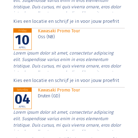
elit. Suspendisse varius enim in eros elementum
tristique. Duis cursus, mi quis viverra ornare, eros dolor
interdum nulla, ut commodo diam libero vitae erat.
Aenean faucibus nibh et justo cursus id rutrum lorem
Kies een locatie en schrijf je in voor jouw proefrit
imperdiet. Nunc ut sem vitae risus tristique posuere.
Kawasaki Promo Tour
Friday
10
Oss (NB)
APRIL
Lorem ipsum dolor sit amet, consectetur adipiscing
elit. Suspendisse varius enim in eros elementum
tristique. Duis cursus, mi quis viverra ornare, eros dolor
interdum nulla, ut commodo diam libero vitae erat.
Aenean faucibus nibh et justo cursus id rutrum lorem
Kies een locatie en schrijf je in voor jouw proefrit
imperdiet. Nunc ut sem vitae risus tristique posuere.
Kawasaki Promo Tour
Saturday
04
Druten (GD)
APRIL
Lorem ipsum dolor sit amet, consectetur adipiscing
elit. Suspendisse varius enim in eros elementum
tristique. Duis cursus, mi quis viverra ornare, eros dolor
interdum nulla, ut commodo diam libero vitae erat.