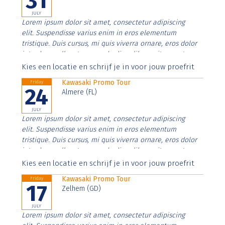
31
JULY
Lorem ipsum dolor sit amet, consectetur adipiscing
elit. Suspendisse varius enim in eros elementum
tristique. Duis cursus, mi quis viverra ornare, eros dolor
interdum nulla, ut commodo diam libero vitae erat.
Aenean faucibus nibh et justo cursus id rutrum lorem
Kies een locatie en schrijf je in voor jouw proefrit
imperdiet. Nunc ut sem vitae risus tristique posuere.
Kawasaki Promo Tour
Friday
24
Almere (FL)
JULY
Lorem ipsum dolor sit amet, consectetur adipiscing
elit. Suspendisse varius enim in eros elementum
tristique. Duis cursus, mi quis viverra ornare, eros dolor
interdum nulla, ut commodo diam libero vitae erat.
Aenean faucibus nibh et justo cursus id rutrum lorem
Kies een locatie en schrijf je in voor jouw proefrit
imperdiet. Nunc ut sem vitae risus tristique posuere.
Kawasaki Promo Tour
Friday
17
Zelhem (GD)
JULY
Lorem ipsum dolor sit amet, consectetur adipiscing