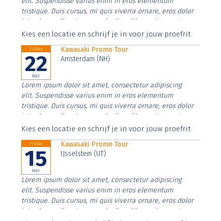
elit. Suspendisse varius enim in eros elementum
tristique. Duis cursus, mi quis viverra ornare, eros dolor
interdum nulla, ut commodo diam libero vitae erat.
Aenean faucibus nibh et justo cursus id rutrum lorem
Kies een locatie en schrijf je in voor jouw proefrit
imperdiet. Nunc ut sem vitae risus tristique posuere.
Kawasaki Promo Tour
Friday
22
Amsterdam (NH)
MAY
Lorem ipsum dolor sit amet, consectetur adipiscing
elit. Suspendisse varius enim in eros elementum
tristique. Duis cursus, mi quis viverra ornare, eros dolor
interdum nulla, ut commodo diam libero vitae erat.
Aenean faucibus nibh et justo cursus id rutrum lorem
Kies een locatie en schrijf je in voor jouw proefrit
imperdiet. Nunc ut sem vitae risus tristique posuere.
Kawasaki Promo Tour
Friday
15
IJsselstein (UT)
MAY
Lorem ipsum dolor sit amet, consectetur adipiscing
elit. Suspendisse varius enim in eros elementum
tristique. Duis cursus, mi quis viverra ornare, eros dolor
interdum nulla, ut commodo diam libero vitae erat.