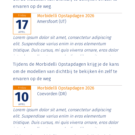
ervaren op de weg.
Morbidelli Opstapdagen 2026
Friday
17
Amersfoort (UT)
APRIL
Lorem ipsum dolor sit amet, consectetur adipiscing
elit. Suspendisse varius enim in eros elementum
tristique. Duis cursus, mi quis viverra ornare, eros dolor
interdum nulla, ut commodo diam libero vitae erat.
Aenean faucibus nibh et justo cursus id rutrum lorem
Tijdens de Morbidelli Opstapdagen krijg je de kans
imperdiet. Nunc ut sem vitae risus tristique posuere.
om de modellen van dichtbij te bekijken én zelf te
ervaren op de weg
Morbidelli Opstapdagen 2026
Friday
10
Coevorden (DR)
APRIL
Lorem ipsum dolor sit amet, consectetur adipiscing
elit. Suspendisse varius enim in eros elementum
tristique. Duis cursus, mi quis viverra ornare, eros dolor
interdum nulla, ut commodo diam libero vitae erat.