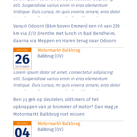
elit. Suspendisse varius enim in eros elementum
tristique. Duis cursus, mi quis viverra ornare, eros dolor
interdum nulla, ut commodo diam libero vitae erat.
Aenean faucibus nibh et justo cursus id rutrum lorem
Vanuit Odoorn (8km boven Emmen) een rit van 239
imperdiet. Nunc ut sem vitae risus tristique posuere.
km via Z/O Drenthe met lunch in Bad Bendheim,
daarna via Meppen en Haren terug naar Odoorn.
Motormarkt Balkbrug
Saturday
26
Balkbrug (OV)
SEPTEMBER
Lorem ipsum dolor sit amet, consectetur adipiscing
elit. Suspendisse varius enim in eros elementum
tristique. Duis cursus, mi quis viverra ornare, eros dolor
interdum nulla, ut commodo diam libero vitae erat.
Aenean faucibus nibh et justo cursus id rutrum lorem
Ben jij gek op sleutelen, oldtimers of het
imperdiet. Nunc ut sem vitae risus tristique posuere.
opknappen van je brommer of motor? Dan mag je
Motormarkt Balkbrug niet missen.
Motormarkt Balkbrug
Saturday
04
Balkbrug (OV)