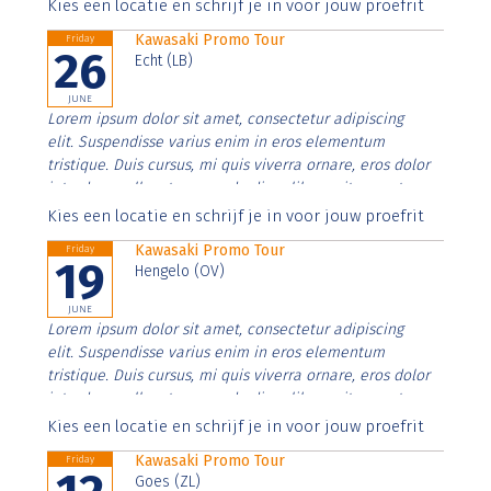
Aenean faucibus nibh et justo cursus id rutrum lorem
Kies een locatie en schrijf je in voor jouw proefrit
imperdiet. Nunc ut sem vitae risus tristique posuere.
Kawasaki Promo Tour
Friday
26
Echt (LB)
JUNE
Lorem ipsum dolor sit amet, consectetur adipiscing
elit. Suspendisse varius enim in eros elementum
tristique. Duis cursus, mi quis viverra ornare, eros dolor
interdum nulla, ut commodo diam libero vitae erat.
Aenean faucibus nibh et justo cursus id rutrum lorem
Kies een locatie en schrijf je in voor jouw proefrit
imperdiet. Nunc ut sem vitae risus tristique posuere.
Kawasaki Promo Tour
Friday
19
Hengelo (OV)
JUNE
Lorem ipsum dolor sit amet, consectetur adipiscing
elit. Suspendisse varius enim in eros elementum
tristique. Duis cursus, mi quis viverra ornare, eros dolor
interdum nulla, ut commodo diam libero vitae erat.
Aenean faucibus nibh et justo cursus id rutrum lorem
Kies een locatie en schrijf je in voor jouw proefrit
imperdiet. Nunc ut sem vitae risus tristique posuere.
Kawasaki Promo Tour
Friday
Goes (ZL)