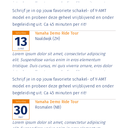
interdum nulla, ut commodo diam libero vitae erat.
Aenean faucibus nibh et justo cursus id rutrum lorem
Schrijf je in op jouw favoriete schakel- of Y-AMT
imperdiet. Nunc ut sem vitae risus tristique posuere.
model en probeer deze geheel vrijblijvend en onder
begeleiding uit. Ca 45 minuten per rit!
Yamaha Demo Ride Tour
Saturday
13
Naaldwijk (ZH)
JUNE
Lorem ipsum dolor sit amet, consectetur adipiscing
elit. Suspendisse varius enim in eros elementum
tristique. Duis cursus, mi quis viverra ornare, eros dolor
interdum nulla, ut commodo diam libero vitae erat.
Aenean faucibus nibh et justo cursus id rutrum lorem
Schrijf je in op jouw favoriete schakel- of Y-AMT
imperdiet. Nunc ut sem vitae risus tristique posuere.
model en probeer deze geheel vrijblijvend en onder
begeleiding uit. Ca 45 minuten per rit!
Yamaha Demo Ride Tour
Saturday
30
Rosmalen (NB)
MAY
Lorem ipsum dolor sit amet, consectetur adipiscing