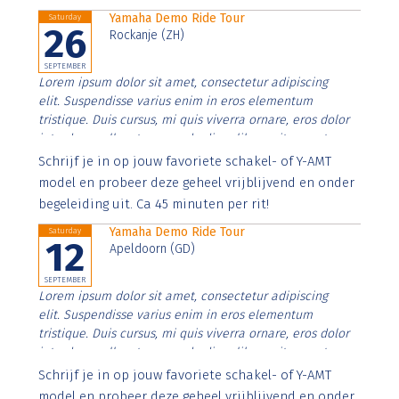
Yamaha Demo Ride Tour
Saturday
26
Rockanje (ZH)
SEPTEMBER
Lorem ipsum dolor sit amet, consectetur adipiscing
elit. Suspendisse varius enim in eros elementum
tristique. Duis cursus, mi quis viverra ornare, eros dolor
interdum nulla, ut commodo diam libero vitae erat.
Aenean faucibus nibh et justo cursus id rutrum lorem
Schrijf je in op jouw favoriete schakel- of Y-AMT
imperdiet. Nunc ut sem vitae risus tristique posuere.
model en probeer deze geheel vrijblijvend en onder
begeleiding uit. Ca 45 minuten per rit!
Yamaha Demo Ride Tour
Saturday
12
Apeldoorn (GD)
SEPTEMBER
Lorem ipsum dolor sit amet, consectetur adipiscing
elit. Suspendisse varius enim in eros elementum
tristique. Duis cursus, mi quis viverra ornare, eros dolor
interdum nulla, ut commodo diam libero vitae erat.
Aenean faucibus nibh et justo cursus id rutrum lorem
Schrijf je in op jouw favoriete schakel- of Y-AMT
imperdiet. Nunc ut sem vitae risus tristique posuere.
model en probeer deze geheel vrijblijvend en onder